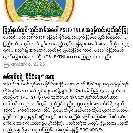
ပြည်နယ်တွင်းသွင်းကုန်အပေါ် PSLF/TNLA အခွန်ကင်းလွတ်ခွင့် ပြု
ဒေသခံ လူထုအခက်အခဲ ဖြေရှင်းနိုင်ရေးအတွက် မြန်မာပြည် (မန္တလေး) မှ
ပြည်နယ်အတွင်း တင်သွင်းလာသည့် သွင်းကုန်များအပေါ် အောက်တိုဘာ ၂၅
ရက်မှ စတင်၍ အခွန်ကင်းလွတ်ခွင့်ပြုမည်ဖြစ်ကြောင်း ပလောင်ပြည်နယ်
လွတ်မြောက်ရေးတပ်ဦး (PSLF/TNLA) က ကြေညာထားသည်။
January 6, 2025
စစ်အုပ်စုရဲ့ “နိုင်ငံရေး” အတု
အကြမ်းဖက်စစ်အုပ်စုက နိုင်ငံရေးပြဿနာများကို နိုင်ငံရေးအရ ဖြေရှင်းရန်
တိုင်းရင်းသား တော်လှန်ရေးတပ်ဖွဲ့များ (EROs) နှင့် ပြည်သူ့ကာကွယ်ရေး
တပ်ဖွဲ့များ (PDFs) ကို ကမ်းလှမ်းသော ကြေညာချက်တစ်စောင်အား
စက်တင်ဘာ ၂၆ ရက်တွင် ထုတ်ပြန်သည်။၂၀၂၁ ခုနှစ် ဖေဖော်ဝါရီ ၁ရက်
အကြမ်းဖက်စစ်အာဏာသိမ်းပြီးနောက်ပိုင်းဒုတိယအကြိမ်မြောက်ကမ်းလှမ်း
မှုဖြစ်ကာ ၂၀၂၂ခုနှစ် ဧပြီလတွင် ပထမအကြိမ်အဖြစ်အကြမ်းဖက်စစ်အုပ်စု
ခေါင်းဆောင်ကိုယ်တိုင်ရုပ်မြင်သံကြားမှတစ်ဆင့်ကမ်းလှမ်းခဲ့ဖူးသည်။မတူညီ
သည့်အချက်မှာ ယခုတစ်ကြိမ်ကမ်းလှမ်းချိန်၌ EROs၊PDFs