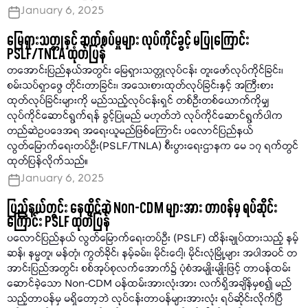
January 6, 2025
မြေရှားသတ္တုနှင့် ဆက်စပ်မှုများ လုပ်ကိုင်ခွင့် မပြုကြောင်း
PSLF/TNLA ထုတ်ပြန်
တအောင်းပြည်နယ်အတွင်း မြေရှားသတ္တုလုပ်ငန်း တူးဖော်လုပ်ကိုင်ခြင်း၊
စမ်းသပ်ရှာဖွေ တိုင်းတာခြင်း၊ အသေးစားထုတ်လုပ်ခြင်းနှင့် အကြီးစား
ထုတ်လုပ်ခြင်းများကို မည်သည့်လုပ်ငန်းရှင် တစ်ဦးတစ်ယောက်ကိုမျှ
လုပ်ကိုင်ဆောင်ရွက်ရန် ခွင့်ပြုမည် မဟုတ်ဘဲ လုပ်ကိုင်ဆောင်ရွက်ပါက
တည်ဆဲဥပဒေအရ အရေးယူမည်ဖြစ်ကြောင်း ပလောင်ပြည်နယ်
လွတ်မြောက်ရေးတပ်ဦး(PSLF/TNLA) စီးပွားရေးဌာနက မေ ၁၇ ရက်တွင်
ထုတ်ပြန်လိုက်သည်။
January 6, 2025
ပြည်နယ်တွင်း နေထိုင်ဆဲ Non-CDM များအား တာဝန်မှ ရပ်ဆိုင်း
ကြောင်း PSLF ထုတ်ပြန်
ပလောင်ပြည်နယ် လွတ်မြောက်ရေးတပ်ဦး (PSLF) ထိန်းချုပ်ထားသည့် နမ့်
ဆန်၊ နမ္မတူ၊ မန်တုံ၊ ကွတ်ခိုင်၊ နမ့်ခမ်း၊ မိုင်းငေါ့၊ မိုင်းလုံမြို့များ အပါအဝင် တ
အာင်းပြည်အတွင်း စစ်အုပ်စုလက်အောက်၌ ပုံစံအမျိုးမျိုးဖြင့် တာဝန်ထမ်း
ဆောင်ခဲ့သော Non-CDM ဝန်ထမ်းအားလုံးအား လက်ရှိအချိန်မှစ၍ မည်
သည့်တာဝန်မှ မရှိတော့ဘဲ လုပ်ငန်းတာဝန်များအားလုံး ရပ်ဆိုင်းလိုက်ပြီ