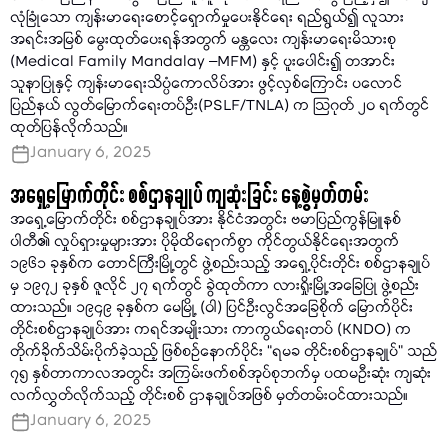
လုံခြုံသော ကျန်းမာရေးစောင့်ရှောက်မှုပေးနိုင်ရေး ရည်ရွယ်၍ လူသား
အရင်းအမြစ် မွေးထုတ်ပေးရန်အတွက် မန္တလေး ကျန်းမာရေးမိသားစု
(Medical Family Mandalay –MFM) နှင့် ပူးပေါင်း၍ တအာင်း
သူနာပြုနှင့် ကျန်းမာရေးသိပ္ပံကောလိပ်အား ဖွင့်လှစ်ကြောင်း ပလောင်
ပြည်နယ် လွတ်မြောက်ရေးတပ်ဦး(PSLF/TNLA) က သြဂုတ် ၂၀ ရက်တွင်
ထုတ်ပြန်လိုက်သည်။
January 6, 2025
အရှေ့မြောက်တိုင်း စစ်ဌာနချုပ် ကျဆုံးခြင်း နေ့စွဲမှတ်တမ်း
အရှေ့မြောက်တိုင်း စစ်ဌာနချုပ်အား နိုင်ငံအတွင်း ဗမာပြည်ကွန်မြူနစ်
ပါတီ၏ လှုပ်ရှားမှုများအား ပိုမိုထိရောက်စွာ ကိုင်တွယ်နိုင်ရေးအတွက်
၁၉၆၁ ခုနှစ်က တောင်ကြီးမြို့တွင် ဖွဲ့စည်းသည့် အရှေ့ပိုင်းတိုင်း စစ်ဌာနချုပ်
မှ ၁၉၇၂ ခုနှစ် ဇူလိုင် ၂၇ ရက်တွင် ခွဲထုတ်ကာ လားရှိုးမြို့အခြေပြု ဖွဲ့စည်း
ထားသည်။ ၁၉၄၉ ခုနှစ်က မေမြို့ (ဝါ) ပြင်ဦးလွင်အခြေစိုက် မြောက်ပိုင်း
တိုင်းစစ်ဌာနချုပ်အား ကရင်အမျိုးသား ကာကွယ်ရေးတပ် (KNDO) က
တိုက်ခိုက်သိမ်းပိုက်ခဲ့သည့် ဖြစ်စဉ်နောက်ပိုင်း “ရမခ တိုင်းစစ်ဌာနချုပ်” သည်
၇၅ နှစ်တာကာလအတွင်း အကြမ်းဖက်စစ်အုပ်စုဘက်မှ ပထမဦးဆုံး ကျဆုံး
လက်လွှတ်လိုက်သည့် တိုင်းစစ် ဌာနချုပ်အဖြစ် မှတ်တမ်းဝင်ထားသည်။
January 6, 2025