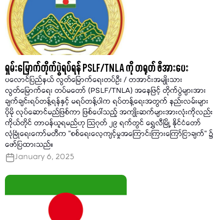
ရှမ်းမြောက်တိုက်ပွဲရပ်ရန် PSLF/TNLA ကို တရုတ် ဖိအားပေး
ပလောင်ပြည်နယ် လွတ်မြောက်ရေးတပ်ဦး / တအာင်းအမျိုးသား
လွတ်မြောက်ရေး တပ်မတော် (PSLF/TNLA) အနေဖြင့် တိုက်ပွဲများအား
ချက်ချင်းရပ်တန့်ရန်နှင့် မရပ်တန့်ပါက ရပ်တန့်ရေးအတွက် နည်းလမ်းများ
ပိုမို လုပ်ဆောင်မည်ဖြစ်ကာ ဖြစ်ပေါ်သည့် အကျိုးဆက်များအားလုံးကိုလည်း
ကိုယ်တိုင် တာဝန်ယူရမည်ဟု သြဂုတ် ၂၉ ရက်တွင် ရွှေလီမြို့ နိုင်ငံတော်
လုံခြုံရေးကော်မတီက "စစ်ရေးလေ့ကျင့်မှုအကြောင်းကြားကြော်ငြာချက်" ၌
ဖော်ပြထားသည်။
January 6, 2025