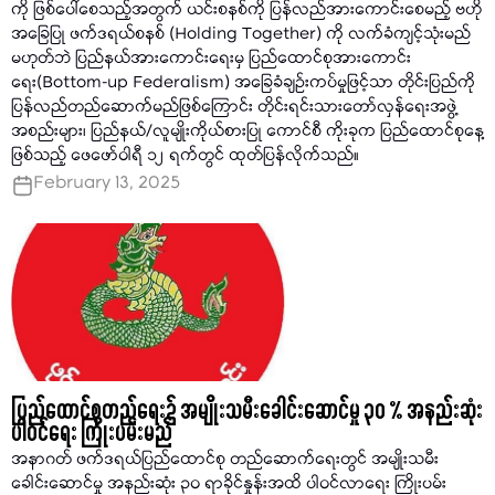
ကို ဖြစ်ပေါ်စေသည့်အတွက် ယင်းစနစ်ကို ပြန်လည်အားကောင်းစေမည့် ဗဟို
အခြေပြု ဖက်ဒရယ်စနစ် (Holding Together) ကို လက်ခံကျင့်သုံးမည်
မဟုတ်ဘဲ ပြည်နယ်အားကောင်းရေးမှ ပြည်ထောင်စုအားကောင်း
ရေး(Bottom-up Federalism) အခြေခံချဉ်းကပ်မှုဖြင့်သာ တိုင်းပြည်ကို
ပြန်လည်တည်ဆောက်မည်ဖြစ်ကြောင်း တိုင်းရင်းသားတော်လှန်ရေးအဖွဲ့
အစည်းများ၊ ပြည်နယ်/လူမျိုးကိုယ်စားပြု ကောင်စီ ကိုးခုက ပြည်ထောင်စုနေ့
ဖြစ်သည့် ဖေဖော်ဝါရီ ၁၂ ရက်တွင် ထုတ်ပြန်လိုက်သည်။
February 13, 2025
ပြည်ထောင်စုတည်ရေး၌ အမျိုးသမီးခေါင်းဆောင်မှု ၃၀ % အနည်းဆုံး
ပါဝင်ရေး ကြိုးပမ်းမည်
အနာဂတ် ဖက်ဒရယ်ပြည်ထောင်စု တည်ဆောက်ရေးတွင် အမျိုးသမီး
ခေါင်းဆောင်မှု အနည်းဆုံး ၃၀ ရာခိုင်နှုန်းအထိ ပါဝင်လာရေး ကြိုးပမ်း