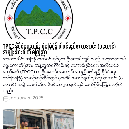
TPCC နိုင်ငံရေးလမ်းပြမြေပုံ၌ ပါဝင်မည်ဟု တအာင်း (ပလောင်)
အမျိုးသားပါတီ ကြေညာ
အာဏာသိမ်း အကြမ်းဖက်စစ်အုပ်စုက ဦးဆောင်ကျင်းပမည့် အတုအယောင်
ရွေးကောက်ပွဲအား ကန့်ကွက်ကြောင်းနှင့် တအာင်းနိုင်ငံရေးအတိုင်ပင်ခံ
ကော်မတီ (TPCC) က ဦးဆောင်အကောင်အထည်ဖော်မည့် နိုင်ငံရေး
လမ်းပြမြေပုံ အဆင့်ဆင့်တိုင်းတွင် ပူးပေါင်းဆောင်ရွက်မည်ဟု တအာင်း (ပ
လောင်) အမျိုးသားပါတီက ဒီဇင်ဘာ ၂၇ ရက်တွင် ထုတ်ပြန်ကြေညာလိုက်
သည်။
January 6, 2025