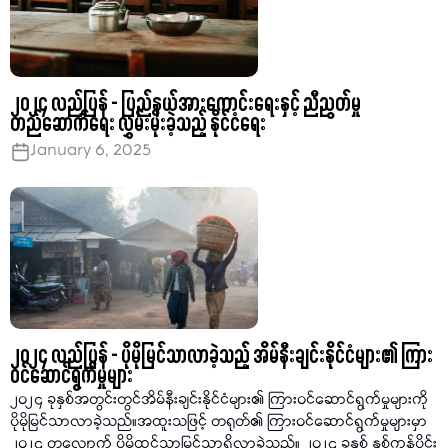
၂၀၂၄ လည်ပြန် - ပြည်နယ်အားကောင်းရေးနှင့် ညီညွတ်မှု
တည်ဆောက်ရေး လွှမ်းမိုးခဲ့သည့် နိုင်ငံရေး
January 6, 2025
၂၀၂၄ လည်ပြန် - ပိုမိုမြင်သာလာခဲ့သည့် အိမ်နီးချင်းနိုင်ငံများ၏ ကြား
ဝင်ဆောင်ရွက်မှုများ
၂၀၂၄ ခုနှစ်အတွင်းတွင်အိမ်နီးချင်းနိုင်ငံများ၏ ကြားဝင်ဆောင်ရွက်မှုများကို
ပိုမိုမြင်သာလာခဲ့သည်။အထူးသဖြင့် တရုတ်၏ ကြားဝင်ဆောင်ရွက်မှုများမှာ
၂၀၂၄ တလျောက် ပိုမိုထင်သာမြင်သာရှိလာခဲ့သည်။ ၂၀၂၄ ခုနှစ် နှစ်ကုန်ပိုင်း