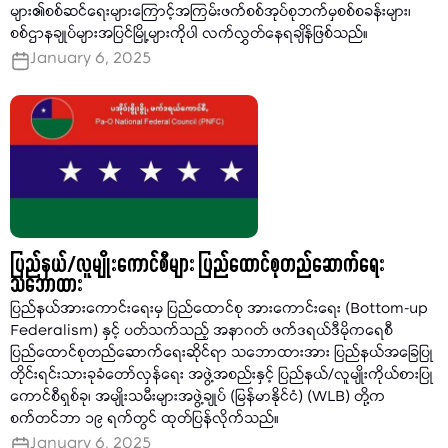
များ၏စစ်ဆင်ရေးများကြောင့်အကြမ်းဖက်စစ်အုပ်စုဘက်မှစစ်စခန်းများ၊
စစ်ဌာနချုပ်များအပြင်မြို့များကိုပါ လက်လွှတ်နေရချိန်ဖြစ်သည်။
January 6, 2025
ပြည်နယ်/လူမျိုးကောင်စီများ ပြည်ထောင်စုတည်ဆောက်ရေး
သဘောထား
ပြည်နယ်အားကောင်းရေးမှ ပြည်ထောင်စု အားကောင်းရေး (Bottom-up
Federalism) နှင့် ပတ်သက်သည့် အနာဂတ် ဖက်ဒရယ်ဒီမိုကရေစီ
ပြည်ထောင်စုတည်ဆောက်ရေးဆိုင်ရာ သဘောထားအား ပြည်နယ်အခြေပြု
တိုင်းရင်းသားခုခံတော်လှန်ရေး အဖွဲ့အစည်းနှင့် ပြည်နယ်/လူမျိုးကိုယ်စားပြု
ကောင်စီရှစ်ခု၊ အမျိုးသမီးများအဖွဲ့ချုပ် (မြန်မာနိုင်ငံ) (WLB) တို့က
စက်တင်ဘာ ၁၉ ရက်တွင် ထုတ်ပြန်လိုက်သည်။
January 6, 2025