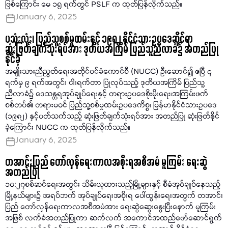
ဖြစ်ကြောင်း မေ ၁၅ ရက်တွင် PSLF က ထုတ်ပြန်လိုက်သည်။
January 6, 2025
ပသုံးလုံး၊ ပြည်သူ့စစ်မှုထမ်းနှင့် ၁၉၈၂ နိုင်ငံသားဥပဒေဆိုင်ရာ
ဆုံးဖြတ်ချက်သုံးရပ်အား ဒုတိယအကြိမ် ပြည်သူ့ညီလာခံ၌ အတည်ပြု
နိုင်ခဲ့
အမျိုးသားညီညွတ်ရေးအတိုင်ပင်ခံကောင်စီ (NUCC) ဦးဆောင်၍ ဧပြီ ၄
ရက်မှ ၉ ရက်အတွင်း ငါးရက်တာ ပြုလုပ်သည့် ဒုတိယအကြိမ် ပြည်သူ့
ညီလာခံ၌ ဒေသန္တရအုပ်ချုပ်ရေးနှင့် တရားဥပဒေစိုးမိုးရေး၊အကြမ်းဖက်
စစ်တပ်၏ တရားမဝင် ပြည်သူ့စစ်မှုထမ်းဥပဒေကိစ္စ၊ မြန်မာနိုင်ငံသားဥပဒေ
(၁၉၈၂) နှင့်ပတ်သက်သည့် ဆုံးဖြတ်ချက်သုံးရပ်အား အတည်ပြု ဆုံးဖြတ်နိုင်
ခဲ့ကြောင်း NUCC က ထုတ်ပြန်လိုက်သည်။
January 6, 2025
တအာင်းပြည် တော်လှန်ရေးကာလအစိုးရအစီအမံ မူကြမ်း ရေးဆွဲ
အတည်ပြု
၁၀:၂၇စစ်ဆင်ရေးအတွင်း သိမ်းယူထားသည့်မြို့များနှင့် စီမံအုပ်ချုပ်နေသည့်
မြို့နယ်များ၌ အရပ်ဘက် အုပ်ချုပ်ရေးအစိုးရ ပေါ်ထွန်းရေးအတွက် တအာင်း
ပြည် တော်လှန်ရေးကာလအစီအမံအား ရေးဆွဲဆွေးနွေးပြီးနောက် မူကြမ်း
အဖြစ် လက်ခံအတည်ပြုကာ ဆက်လက် အကောင်အထည်ဖော်ဆောင်ရွက်