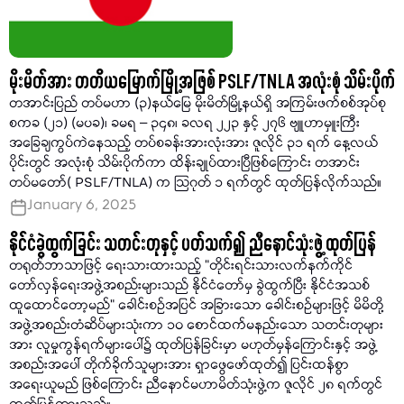
မိုးမိတ်အား တတိယမြောက်မြို့အဖြစ် PSLF/TNLA အလုံးစုံ သိမ်းပိုက်
တအာင်းပြည် တပ်မဟာ (၃)နယ်မြေ မိုးမိတ်မြို့နယ်ရှိ အကြမ်းဖက်စစ်အုပ်စု
စကခ (၂၁) (မပခ)၊ ခမရ – ၃၄၈၊ ခလရ ၂၂၃ နှင့် ၂၇၆ ဗျူဟာမှူးကြီး
အခြေချကွပ်ကဲနေသည့် တပ်စခန်းအားလုံးအား ဇူလိုင် ၃၁ ရက် နေ့လယ်
ပိုင်းတွင် အလုံးစုံ သိမ်းပိုက်ကာ ထိန်းချုပ်ထားပြီဖြစ်ကြောင်း တအာင်း
တပ်မတော်( PSLF/TNLA) က သြဂုတ် ၁ ရက်တွင် ထုတ်ပြန်လိုက်သည်။
January 6, 2025
နိုင်ငံခွဲထွက်ခြင်း သတင်းတုနှင့် ပတ်သက်၍ ညီနောင်သုံးဖွဲ့ ထုတ်ပြန်
တရုတ်ဘာသာဖြင့် ရေးသားထားသည့် “တိုင်းရင်းသားလက်နက်ကိုင်
တော်လှန်ရေးအဖွဲ့အစည်းများသည် နိုင်ငံတော်မှ ခွဲထွက်ပြီး နိုင်ငံအသစ်
ထူထောင်တော့မည်" ခေါင်းစဉ်အပြင် အခြားသော ခေါင်းစဉ်များဖြင့် မိမိတို့
အဖွဲ့အစည်းတံဆိပ်များသုံးကာ ၁၀ စောင်ထက်မနည်းသော သတင်းတုများ
အား လူမှုကွန်ရက်များပေါ်၌ ထုတ်ပြန်ခြင်းမှာ မဟုတ်မှန်ကြောင်းနှင့် အဖွဲ့
အစည်းအပေါ် တိုက်ခိုက်သူများအား ရှာဖွေဖော်ထုတ်၍ ပြင်းထန်စွာ
အရေးယူမည် ဖြစ်ကြောင်း ညီနောင်မဟာမိတ်သုံးဖွဲ့က ဇူလိုင် ၂၈ ရက်တွင်