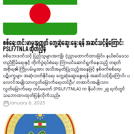
စစ်ရေးတင်းမာမှုအတွက် တွေ့ဆုံဆွေးနွေးရန် အဆင်သင့်ရှိကြောင်း
PSLF/TNLA ထုတ်ပြန်
စစ်ဘေးဒဏ်သင့် ပြည်သူများအကျိုး ငဲ့ညှာထောက်ထားခြင်း၊ နယ်စပ်ဒေသ
တည်ငြိမ်ရေးနှင့် တိုက်ပွဲရပ်စဲရေး ကြားဝင်ဆောင်ရွက်နေသည့် တရုတ်
အစိုးရ၏ ကြိုးပမ်းမှုအား အသိအမှတ်ပြုသည့်အနေဖြင့် နှစ်ဖက်စစ်ရေး
ပဋိပက္ခများ အဆုံးသတ်နိုင်ရေး တွေ့ဆုံဆွေးနွေးရန် အဆင်သင့်ရှိကြောင်း ပ
လောင်အမျိုးသားလွတ်မြောက်ရေးတပ်ဦး/ တအာင်းအမျိုးသား
လွတ်မြောက်ရေး တပ်မတော် (PSLF/TNLA) က နိုဝင်ဘာ ၂၅ ရက်တွင်
သဘောထားထုတ်ပြန်လိုက်သည်။
January 6, 2025