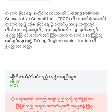
တအာင်းနိုင်ငံရေး အတိုင်ပင်ခံကော်မတီ (Ta’ang Political
Consultative Committee – TPCC) ကို တအာင်း(ပလောင်)
တအာင်းလူမျိုးတို့၏ နိုင်ငံရေး ဦး‌ဆောင်မှု အခန်းကဏ္ဍတွင်
ကိုယ်စားပြုရန် အတွက် ၂၀၂၁ ခုနှစ်၊ မတ်လ ၂၅ ရက်နေ့တွင်
ဖွဲ့စည်းခဲ့ပြီး ၎င်းအောက်တွင် ကြားကာလ တအာင်းဒေသပြည်သူ့
အုပ်ချုပ်ရေး အဖွဲ့-Ta’ang Region administration ကို
ဖွဲ့စည်းထားသည်။
ချိတ်ဆက်/ပါဝင်သည့် အဖွဲ့အစည်းများ
NUCC
MOE
ယခုဆောင်းပါးသည် အများပြည်သူသို့ ထုတ်ပြန်ထား
ပြီးဖြစ်သည့် အချက် အလက်များကို အခြေခံ၍ ပြုစု