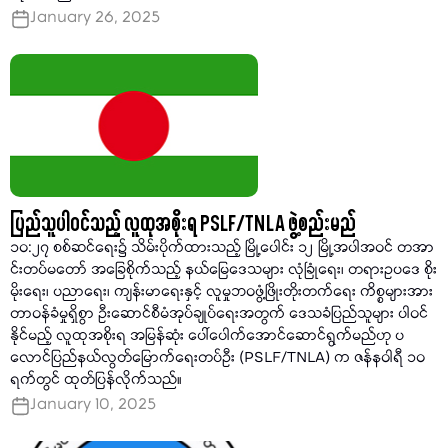
January 26, 2025
ပြည်သူပါဝင်သည့် လူထုအစိုးရ PSLF/TNLA ဖွဲ့စည်းမည်
၁၀:၂၇ စစ်ဆင်ရေး၌ သိမ်းပိုက်ထားသည့် မြို့ပေါင်း ၁၂ မြို့အပါအဝင် တအာ
င်းတပ်မတော် အခြေစိုက်သည့် နယ်မြေဒေသများ လုံခြုံရေး၊ တရားဥပဒေ စိုး
မိုးရေး၊ ပညာရေး၊ ကျန်းမာရေးနှင့် လူမှုဘဝဖွံ့ဖြိုးတိုးတက်ရေး ကိစ္စများအား
တာဝန်ခံမှုရှိစွာ ဦးဆောင်စီမံအုပ်ချုပ်ရေးအတွက် ဒေသခံပြည်သူများ ပါဝင်
နိုင်မည့် လူထုအစိုးရ အမြန်ဆုံး ပေါ်ပေါက်အောင်ဆောင်ရွက်မည်ဟု ပ
လောင်ပြည်နယ်လွတ်မြောက်ရေးတပ်ဦး (PSLF/TNLA) က ဇန်နဝါရီ ၁၀
ရက်တွင် ထုတ်ပြန်လိုက်သည်။
January 10, 2025