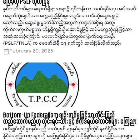
ပြေခဲ့ဟု PSLF ထုတ်ပြန်
နှစ်ဘက်တပ်များ ရောက်ရှိရာနေရာ၌ ရပ်တန့်ကာ အပစ်ရပ်ရေး အပါအဝင်
အချက်သုံးချက်အား တွေ့ဆုံညှိနှိုင်းမှုအတွင်း တောင်းဆိုဆွေးနွေးခဲ့
သော်လည်း ဆွေးနွေးမှုခက်ခဲသည့်အတွက် တရုတ်အစိုးရ အထူး
ကိုယ်စားလှယ်မစ္စတာ တိန့်ရှီကျွင်းဦးဆောင်မှုဖြင့် ထပ်မံတွေ့ဆုံရန်ဖြင့်သာ
အဆုံးသတ်ခဲ့ကြောင်း ပလောင်ပြည်နယ်လွတ်မြောက်ရေးတပ်ဦး
(PSLF/TNLA) က ဖေဖော်ဝါရီ ၁၉ ရက်တွင် ထုတ်ပြန်လိုက်သည်။
February 20, 2025
Bottom-Up Federalism ချဉ်းကပ်မှုဖြင့်သာ တိုင်းပြည်
တည်ဆောက်မည်ဟု တိုင်းရင်းသားနှင့် ဖက်ဒရယ်ကောင်စီများ ကြေညာ
ဗဟိုချုပ်ကိုင်မှုစနစ်သည် ဆယ်စုနှစ် ခုနနှစ်ခုကျော်တိုင် နက်ရှိုင်းသော
နိုင်ငံရေးပြဿနာများကို မဖြေရှင်းနိုင်ရုံမက ပိုမိုရှုပ်ထွေးသည့်ပြဿနာများ