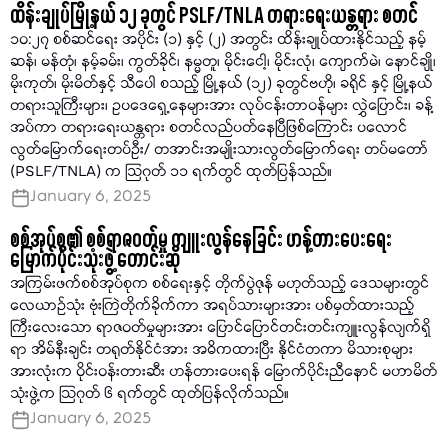
ထိန်းချုပ်မြို့နယ် ၁၂ ခုတွင် PSLF/TNLA တရားရေးယန္တရား စတင်
၁၀:၂၇ စစ်ဆင်ရေး အပိုင်း (၁) နှင့် (၂) အတွင်း ထိန်းချုပ်ထားနိုင်သည့် နမ့်
ဆန်၊ မန်တုံ၊ နမ့်ခမ်း၊ ကွတ်ခိုင်၊ နမ္မတူ၊ မိုင်းငေါ့၊ မိုင်းလုံ၊ ကျောက်မဲ၊ နောင်ချို၊
မိုးကုတ်၊ မိုးမိတ်နှင့် သီပေါ စသည့် မြို့နယ် (၁၂) ခုတွင်ဗဟို၊ ခရိုင် နှင့် မြို့နယ်
တရားသူကြီးများ၊ ဥပဒေရှေ့နေများအား လုပ်ငန်းတာဝန်များ လွှဲပြောင်း၊ ခန့်
အပ်ကာ တရားရေးယန္တရား စတင်လည်ပတ်နေပြီဖြစ်ကြောင်း ပလောင်
လွတ်မြောက်ရေးတပ်ဦး/ တအာင်းအမျိုးသားလွတ်မြောက်ရေး တပ်မတော်
(PSLF/TNLA) က သြဂုတ် ၁၁ ရက်တွင် ထုတ်ပြန်သည်။
January 6, 2025
စစ်အုပ်စု၏ စစ်ရာဇဝတ်မှု ကျူးလွန်နေခြင်း ဟန့်တားပေးရေး
မြောက်ပိုင်းသုံးဖွဲ့ တောင်းဆို
အကြမ်းဖက်စစ်အုပ်စုက စစ်ရေးနှင့် တိုက်ပွဲဇုန် မဟုတ်သည့် ဒေသများတွင်
လေယာဉ်သုံး ဗုံးကြဲတိုက်ခိုက်ကာ အရပ်သားများအား ပစ်မှတ်ထားသည့်
ကြီးလေးသော ရာဇဝတ်မှုများအား ပြောင်ပြောင်တင်းတင်းကျူးလွန်လျက်ရှိ
ရာ အိမ်နီးချင်း တရုတ်နိုင်ငံအား အဓိကထားပြီး နိုင်ငံတကာ မိသားစုများ
အားလုံးက ဝိုင်းဝန်းတားဆီး ဟန်တားပေးရန် မြောက်ပိုင်းညီနောင် မဟာမိတ်
သုံးဖွဲ့က သြဂုတ် ၆ ရက်တွင် ထုတ်ပြန်လိုက်သည်။
January 6, 2025