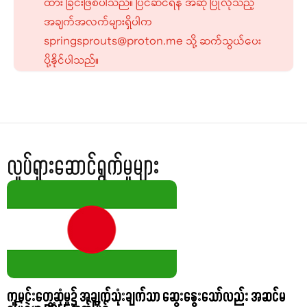
ထား ခြင်းဖြစ်ပါသည်။ ပြင်ဆင်ရန် အဆို ပြုလိုသည့်
အချက်အလက်များရှိပါက
springsprouts@proton.me သို့ ဆက်သွယ်ပေး
ပို့နိုင်ပါသည်။
လှုပ်ရှားဆောင်ရွက်မှုများ
ကူမင်းတွေ့ဆုံမှု၌ အချက်သုံးချက်သာ ဆွေးနွေးသော်လည်း အဆင်မ