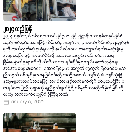
၂၀၂၄ လည်ပြန်
၂၀၂၄ ခုနှစ်သည် စစ်ရေးအောင်မြင်မှုများဖြင့် ပြဋ္ဌာန်းသောနှစ်တနှစ်ဖြစ်ခဲ့
သည်။ စစ်အုပ်စုအနေဖြင့် တိုင်းစစ်ဌာနချုပ် ၁၄ ခုအနက်တိုင်းစစ်ဌာနချုပ်နှစ်
ခုကို လက်လွှတ်ဆုံးရှုံးခဲ့ရသလို နယ်စပ်ဒေသ တလျောက်နယ်မြေဆုံးရှုံးမှု
အများအပြားနှင့် အလယ်ပိုင်းရှိ အညာဒေသတွင်လည်း စစ်ရေးအရ
ခြိမ်းခြောက်မှုများကိကို သိသိသာသာ ရင်ဆိုင်ခဲ့ရသည်။ တော်လှန်ရေး
အင်အားစုများ၏စစ်ရေး အောင်မြင်မှုများအတွက် လူထုကို ပြစ်ဒဏ်ပေးသ
ည့်သဖွယ် စစ်အုပ်စုအနေဖြင့်၎င်းတို့ အစဉ်အဆက် ကျင့်သုံးခဲ့၊ ကျင့်သုံးမြဲ
နည်းဗျူဟာတရပ်အနေဖြင့် အရပ်သားနှင့်လက်နက်ကိုင် ပစ်မှတ်မခွဲခြားပဲ
အရပ်သားပြည်သူများကို ရည်ရွယ်ချက်ရှိရှိ ပစ်မှတ်ထားတိုက်ခိုက်ခြင်းကို
လည်း ဆက်လက်တွေ့မြင် ခဲ့ကြရသည်။
January 6, 2025