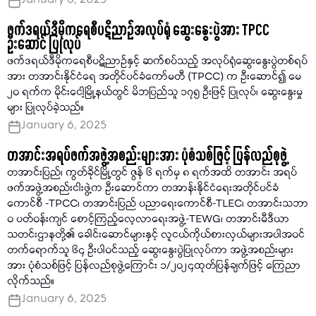
January 6, 2025
ဖက်ဒရယ်ဒီမိုကရေစီပဋိညာဉ်အလုပ်ရုံ ဆွေးနွေးပွဲအား TPCC
ဦးဆောင် ပြုလုပ်
ဖက်ဒရယ်ဒီမိုကရေစီပဋိညာဉ်နှင့် ဆက်စပ်သည့် အလုပ်ရုံဆွေးနွေးပွဲတစ်ရပ်
အား တအာင်းနိုင်ငံရေ အတိုင်ပင်ခံကော်မတီ (TPCC) က ဦးဆောင်၍ မေ
၂၀ ရက်က မိုင်းငေါ့မြို့နယ်တွင် မိဘပြည်သူ ၁၇၅ ဦးဖြင့် ပြုလုပ်၊ ဆွေးနွေးမှု
များ ပြုလုပ်ခဲ့သည်။
January 6, 2025
တအာင်းအရပ်ဖက်အဖွဲ့အစည်းများအား ပုံစံသစ်ဖြင့် ပြန်လည်စုဖွဲ့
တအာင်းပြည်၊ ကွတ်ခိုင်မြို့တွင် ဇွန် ၆ ရက်မှ ၈ ရက်အထိ တအာင်း အရပ်
ဖက်အဖွဲ့အစည်းငါးဖွဲ့က ဦးဆောင်ကာ တအာန်းနိုင်ငံရေးအတိုင်ပင်ခံ
ကောင်စီ -TPCC၊ တအာင်းပြည် ပညာရေးကောင်စီ-TLEC၊ တအာင်းသဘာ
ဝ ပတ်ဝန်းကျင် စောင့်ကြည့်လေ့လာရေးအဖွဲ့-TEWG၊ တအာင်းမီဒီယာ
သတင်းဌာနတို့၏ ခေါင်းဆောင်များနှင့် လူငယ်ကိုယ်စားလှယ်များအပါအဝင်
တက်ရောက်သူ ၆၄ ဦးပါဝင်သည့် ဆွေးနွေးပွဲပြုလုပ်ကာ အဖွဲ့အစည်းများ
အား ပုံစံသစ်ဖြင့် ပြန်လည်စုဖွဲ့ကြောင်း ၁/၂၀၂၄ထုတ်ပြန်ချက်ဖြင့် ကြေညာ
လိုက်သည်။
January 6, 2025