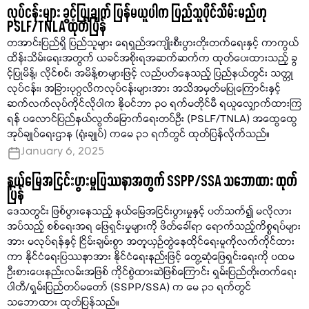
လုပ်ငန်းများ ခွင့်ပြုချက် ပြန်မယူပါက ပြည်သူပိုင်သိမ်းမည်ဟု
PSLF/TNLA ထုတ်ပြန်
တအာင်းပြည်ရှိ ပြည်သူများ ရေရှည်အကျိုးစီးပွားတိုးတက်ရေးနှင့် ကာကွယ်
ထိန်းသိမ်းရေးအတွက် ယခင်အစိုးရအဆက်ဆက်က ထုတ်ပေးထားသည့် ခွ
င့်ပြုမိန့်၊ လိုင်စင်၊ အမိန့်စာများဖြင့် လည်ပတ်နေသည့် ပြည်နယ်တွင်း သတ္တု
လုပ်ငန်း၊ အခြားပုဂ္ဂလိကလုပ်ငန်းများအား အသိအမှတ်မပြုကြောင်းနှင့်
ဆက်လက်လုပ်ကိုင်လိုပါက နိုဝင်ဘာ ၃၀ ရက်မတိုင်မီ ရယူလျှောက်ထားကြ
ရန် ပလောင်ပြည်နယ်လွတ်မြောက်ရေးတပ်ဦး (PSLF/TNLA) အထွေထွေ
အုပ်ချုပ်ရေးဌာန (ရုံးချုပ်) ကမေ ၃၁ ရက်တွင် ထုတ်ပြန်လိုက်သည်။
January 6, 2025
နယ်မြေအငြင်းပွားမှုပြဿနာအတွက် SSPP/SSA သဘောထား ထုတ်
ပြန်
ဒေသတွင်း ဖြစ်ပွားနေသည့် နယ်မြေအငြင်းပွားမှုနှင့် ပတ်သက်၍ မလိုလား
အပ်သည့် စစ်ရေးအရ ဖြေရှင်းမှုများကို ဖိတ်ခေါ်ရာ ရောက်သည့်ကိစ္စရပ်များ
အား မလုပ်ရန်နှင့် ငြိမ်းချမ်းစွာ အတူယှဉ်တွဲနေထိုင်ရေးမူကိုလက်ကိုင်ထား
ကာ နိုင်ငံရေးပြဿနာအား နိုင်ငံရေးနည်းဖြင့် တွေ့ဆုံဖြေရှင်းရေးကို ပထမ
ဦးစားပေးနည်းလမ်းအဖြစ် ကိုင်စွဲထားဆဲဖြစ်ကြောင်း ရှမ်းပြည်တိုးတက်ရေး
ပါတီ/ရှမ်းပြည်တပ်မတော် (SSPP/SSA) က မေ ၃၁ ရက်တွင်
သဘောထား ထုတ်ပြန်သည်။