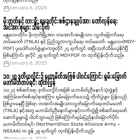
ထုတ်ပြန်ထားသည်။
January 6, 2025
မိုးကုတ်နှင့် လားရှိုး ရမခတိုင်းစစ်ဌာနချုပ်အား တော်လှန်ရေး
အင်အားစုများ သိမ်းပိုက်
မန္တလေးတိုင်း၊ မိုးကုတ်မြို့အား တအောင်းအမျိုးသား လွတ်မြောက်ရေး
တပ်မတော် (TNLA) နှင့် ပြည်သူ့ကာကွယ်ရေး တပ်မတော်- မန္တလေး(MDY-
PDF) ပူးပေါင်းတပ်ဖွဲ့များကဇူလိုင် ၂၄ ရက်တွင် အပြီးသတ်သိမ်းယူနိုင်ပြီ
ဖြစ်ကြောင်း ဇူလိုင် ၂၅ ရက်တွင် MDYPDF က ထုတ်ပြန်လိုက်သည်။
January 6, 2025
၁၀:၂၇ ဒုတိယလှိုင်း၌ မဟာမိတ်အဖြစ် ပါဝင်ကြောင်း ရှမ်းမြောက်
မဟာမိတ်တပ်ရင်း ထုတ်ပြန်
၁၀:၂၇ စစ်ဆင်ရေး ဒုတိယလှိုင်းအဖြစ် မဟာမိတ်ညီနောင်သုံးဖွဲ့နှင့်
အကြမ်းဖက်စစ်အုပ်စုအကြား ရှမ်းမြောက်ဒေသ၌ တိုက်ပွဲများ ပြန်လည်
ဖြစ်ပွားနေပြီ ဖြစ်ရာ တအာင်းအမျိုးသားလွတ်မြောက်ရေးတပ်မတော်
(TNLA) နှင့်အတူ မဟာမိတ်ညီနောင်များနှင့်လက်တွဲ၍ စစ်ဆင်ရေးဖော်
ဆောင်မှုများ၌ ပါဝင်သွားမည် ဖြစ်ကြောင်းရှမ်းပြည်နယ်မြောက်ပိုင်း
မဟာမိတ်တပ်ရင်း (NorthernShan State Alliance Army –
NSSAA) က ဇွန် ၂၅ ရက်တွင် ထုတ်ပြန်လိုက်သည်။