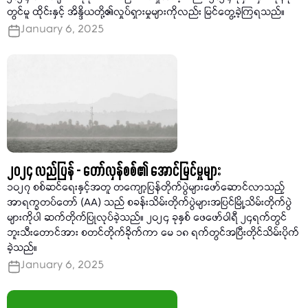
တွင်မူ ထိုင်းနှင့် အိန္ဒိယတို့၏လှုပ်ရှားမှုများကိုလည်း မြင်တွေ့ခဲ့ကြရသည်။
January 6, 2025
၂၀၂၄ လည်ပြန် - တော်လှန်စစ်၏ အောင်မြင်မှုများ
၁၀၂၇ စစ်ဆင်ရေးနှင့်အတူ တကျော့ပြန်တိုက်ပွဲများဖော်ဆောင်လာသည့်
အာရက္ခတပ်တော် (AA) သည် စခန်းသိမ်းတိုက်ပွဲများအပြင်မြို့သိမ်းတိုက်ပွဲ
များကိုပါ ဆက်တိုက်ပြုလုပ်ခဲ့သည်။ ၂၀၂၄ ခုနှစ် ဖေဖော်ဝါရီ ၂၄ရက်တွင်
ဘူးသီးတောင်အား စတင်တိုက်ခိုက်ကာ မေ ၁၈ ရက်တွင်အပြီးတိုင်သိမ်းပိုက်
ခဲ့သည်။
January 6, 2025