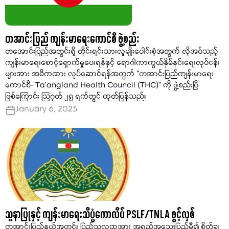
တအာင်းပြည် ကျန်းမာရေးကောင်စီ ဖွဲ့စည်း
တအောင်းပြည်အတွင်းရှိ တိုင်းရင်းသားလူမျိုးပေါင်းစုံအတွက် လိုအပ်သည့်
ကျန်းမာရေးစောင့်ရှောက်မှုပေးရန်နှင့် ရောဂါကာကွယ်နှိမ်နင်းရေးလုပ်ငန်း
များအား အဓိကထား လုပ်ဆောင်ရန်အတွက် "တအာင်းပြည်ကျန်းမာရေး
ကောင်စီ- Ta’angland Health Council (THC)" ကို ဖွဲ့စည်းပြီ
ဖြစ်ကြောင်း သြဂုတ် ၂၅ ရက်တွင် ထုတ်ပြန်သည်။
January 6, 2025
သူနာပြုနှင့် ကျန်းမာရေးသိပ္ပံကောလိပ် PSLF/TNLA ဖွင့်လှစ်
တအာင်းပြည်နယ်အတွင်း ပြည်သူလူထုအား အရည်အသွေးပြည့်မှီ၍ စိတ်ချ