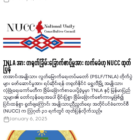
TNLA အား တရုတ်ခြိမ်းခြောက်စာပို့မှုအား လက်မခံဟု NUCC ထုတ်
ပြန်
တအာင်းအမျိုးသား လွတ်မြောက်ရေးတပ်မတော် (PSLF/TNLA) တိုက်ပွဲ
များ ဖော်ဆောင်မှုအား ရပ်ဆိုင်းရန် တရုတ်နိုင်ငံ ရွှေလီမြို့ အမျိုးသား
လုံခြုံရေးကော်မတီက ခြိမ်းခြောက်စာပေးပို့ခဲ့မှုမှာ TNLA နှင့် မြန်မာပြည်
သူများ၏ တော်လှန်ရေးအပေါ် ရိုင်းပြစွာ ခြိမ်းခြောက်စော်ကားမှုဖြစ်၍
ပြင်းထန်စွာ ရှုတ်ချကြောင်း အမျိုးသားညီညွတ်ရေး အတိုင်ပင်ခံကောင်စီ
(NUCC) က သြဂုတ် ၃၁ ရက်တွင် ထုတ်ပြန်လိုက်သည်။
January 6, 2025