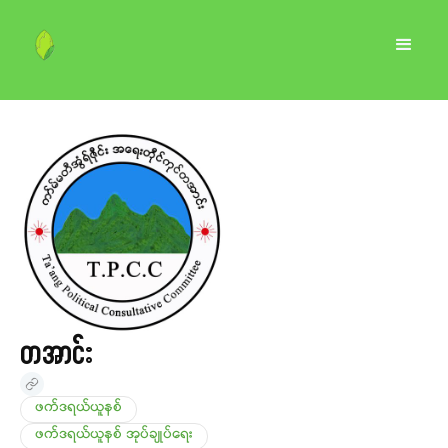
တအာင်း
ဖက်ဒရယ်ယူနစ်
ဖက်ဒရယ်ယူနစ် အုပ်ချုပ်ရေး