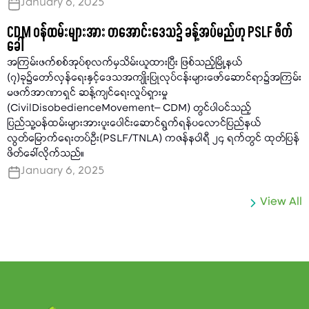
January 6, 2025
CDM ဝန်ထမ်းများအား တအောင်းဒေသ၌ ခန့်အပ်မည်ဟု PSLF ဖိတ်
ခေါ်
အကြမ်းဖက်စစ်အုပ်စုလက်မှသိမ်းယူထားပြီး ဖြစ်သည့်မြို့နယ်
(၇)ခု၌တော်လှန်ရေးနှင့်ဒေသအကျိုးပြုလုပ်ငန်းများဖော်ဆောင်ရာ၌အကြမ်း
မဖက်အာဏာရှင် ဆန့်ကျင်ရေးလှုပ်ရှားမှု
(CivilDisobedienceMovement– CDM) တွင်ပါဝင်သည့်
ပြည်သူ့ဝန်ထမ်းများအားပူးပေါင်းဆောင်ရွက်ရန်ပလောင်ပြည်နယ်
လွတ်မြောက်ရေးတပ်ဦး(PSLF/TNLA) ကဇန်နဝါရီ ၂၄ ရက်တွင် ထုတ်ပြန်
ဖိတ်ခေါ်လိုက်သည်။
January 6, 2025
View All