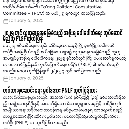
ရေး ရှေ့လုပ်ငန်းစဉ်များ သဘောတူပြီးဖြစ်ကြောင်း တအာင်းနိုင်ငံရေး
အတိုင်ပင်ခံကော်မတီ (Ta’ang Political Consultative
Committee – TPCC) က မတ် ၂၅ ရက်တွင် ထုတ်ပြန်သည်။
January 6, 2025
၂၀၂၅ တွင် လူထုဆန္ဒအခြေခံသည့် အစိုးရ ပေါပေါက်ရေး လုပ်ဆောင်
မည်ဟု PLSF ထုတ်ပြန်
၁၀ :၂၇ စစ်ဆင်ရေးအတွင်း သိမ်းယူထားသည့် မြို့ ခုနစ်မြို့ အပါအဝင်
တပ်ဦးအခြေစိုက်သည့် နယ်မြေဒေသများ၌ လူထုဆန္ဒအခြေခံသည့် လူထု
အုပ်ချုပ်မှုအစိုးရ ပေါ်ပေါက်ရေး ၂၀၂၅ နှစ်သစ်တွင် ကြိုးပမ်းဆောင်ရွက်မည်
ဟု ပလောင်ပြည်နယ် လွတ်မြောက်ရေးတပ်ဦး (PSLF) ၏ နှစ်ပတ်လည်
အစည်းအဝေး ထုတ်ပြန်ချက် ၂/၂၀၂၄ တွင် ဖော်ပြထားသည်။
January 6, 2025
တပ်သားစုဆောင်းရေး မူဝါဒအား PNLF ထုတ်ပြန်ထား
တအာင်းမိသားစုများအတွင်း အသက် (၁၈) နှစ်ပြည့်၍ (၃၅) နှစ်အောက်ရှိသ
ည့် အမျိုးသားနှစ်ဦးနှင့် အထက်ရှိသော မိသားစုများအနေဖြင့် တစ်ဦးကျစီ
အမျိုးသားရေးသမိုင်းပေးတာဝန်အရ စစ်မှုမထမ်းမနေရ လာရောက်ရမည့်
တပ်ဖွဲ့စုဆောင်းခြင်းဆိုင်ရာမူဝါဒအား ပလောင်ပြည်နယ်လွတ်မြောက်ရေး
တပ်ဦး (PNLF) က ထုတ်ပြန်ထားသည်။