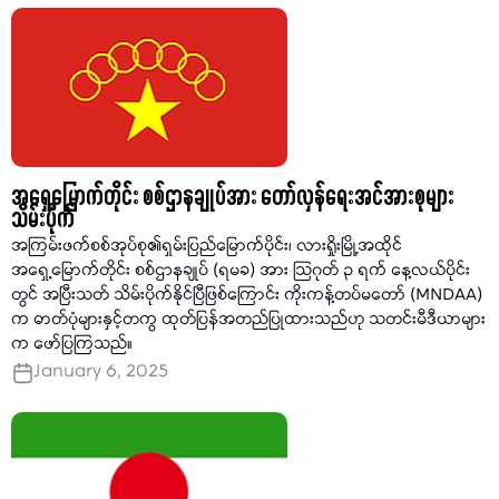
အရှေ့မြောက်တိုင်း စစ်ဌာနချုပ်အား တော်လှန်ရေးအင်အားစုများ
သိမ်းပိုက်
အကြမ်းဖက်စစ်အုပ်စု၏ရှမ်းပြည်မြောက်ပိုင်း၊ လားရှိုးမြို့အထိုင်
အရှေ့မြောက်တိုင်း စစ်ဌာနချုပ် (ရမခ) အား သြဂုတ် ၃ ရက် နေ့လယ်ပိုင်း
တွင် အပြီးသတ် သိမ်းပိုက်နိုင်ပြီဖြစ်ကြောင်း ကိုးကန့်တပ်မတော် (MNDAA)
က ဓာတ်ပုံများနှင့်တကွ ထုတ်ပြန်အတည်ပြုထားသည်ဟု သတင်းမီဒီယာများ
က ဖော်ပြကြသည်။
January 6, 2025