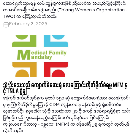
ဆောင်ရွက်သွားရန် လမ်းညွှန်ချက်အဖြစ် ညီလာခံက အတည်ပြုခဲ့ကြောင်း
တအာင်းအမျိုးသမီးအဖွဲ့အစည်း (Ta’ang Women’s Organization -
TWO) က ကြေညာလိုက်သည်။
February 3, 2025
သုံးဦးသေသည့် ကျောက်မဲဆေးရုံ လေကြောင်းတိုက်ခိုက်ခံရမှု MFM နှ
င့် TNLA ရှုံ့ချ
အကြမ်းဖက်စစ်အုပ်စုက ခုတင် ၁၅၀ ဆံ့ ကျောက်မဲဆေးရုံအား လေကြောင်း
မှ ဗုံးကြဲတိုက်ခိုက်မှုကြောင့် CDM ကျန်းမာရေးဝန်ထမ်းနှင့် ရုံးဝန်ထမ်း၊
လူနာတစ်ဦး၊ စုစုပေါင်း သုံးဦးသေဆုံးကာ ၂၀ ဦးကျော် ဒဏ်ရာရရှိခဲ့ရာ ယင်း
ဖြစ်စဉ်သည် လူမဆန်သည့်အကြမ်းဖက်လုပ်ရပ်သာ ဖြစ်ကြောင်း
ကျန်းမာရေးမိသားစု - မန္တလေး (MFM) က ဇန်နဝါရီ ၂၅ ရက်တွင် ထုတ်ပြန်
လိုက်သည်။