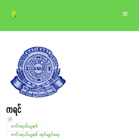
ကရင်
ဖက်ဒရယ်ယူနစ်
ဖက်ဒရယ်ယူနစ် အုပ်ချုပ်ရေး