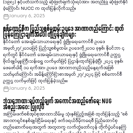
(၁၉၈၂) နှင့်ပတ်သက်သည့် ဆုံးဖြတ်ချက်သုံးရပ်အား အတည်ပြု ဆုံးဖြတ်နိုင်
ခဲ့ကြောင်း NUCC က ထုတ်ပြန်လိုက်သည်။
January 6, 2025
စစ်ကောင်စီက ပြည်သူ့စစ်မှုထမ်းဥပဒေ အာဏာတည်ကြောင်း ထုတ်
ပြန်ကြေငြာချက်အပေါ် တုံ့ပြန်ချက်များ
နိုင်ငံတော် အေးချမ်းသာယာရေးနှင့် ဖွံ့ဖြိုးရေးကောင်စီ ဥပဒေ
အမှတ်၂၇/၂၀၁၀ဖြင့် ပြည်သူ့စစ်မှုထမ်း ဥပဒေကို၂၀၁၀ ခုနှစ်၊ နိုဝင်ဘာ ၄
ရက်တွင် နိုင်ငံတော် အေးချမ်းသာယာရေးနှင့် ဖွံ့ဖြိုးရေးကောင်စီ ဥက္ကဌ
ဗိုလ်ချုပ်မှူးကြီးသန်းရွှေ လက်မှတ်ဖြင့် ပြဌာန်းထုတ်ပြန်ခဲ့ပြီး ၂၀၂၄ ခုနှစ်၊
ဖေဖော်ဝါရီ ၁၀ ရက်အား ဥပဒေ အာဏာတည်သည့်နေ့ရက်အဖြစ်
သတ်မှတ်ကြောင်း အမိန့်ကြော်ငြာစာအမှတ် ၂၇/၂၀၂၄ ဖြင့် စစ်ကောင်စီ
ဥက္ကဌ လက်မှတ်ဖြင့် ထုတ်ပြန်ခဲ့သည်။။
January 6, 2025
ဘုံသဘောထားရပ်တည်ချက် အကောင်အထည်ဖော်ရေး NUG
အစည်းအဝေး ပြုလုပ်
အကြမ်းဖက်စစ်အုပ်စုအာဏာသိမ်းမှု သုံးနှစ်ပြည့်အဖြစ် ထုတ်ပြန်သည့် "စစ်
အာဏာရှင်စနစ်ချုပ်ငြိမ်းရေးနှင့် ဖက်ဒရယ်ဒီမိုကရေစီ ပြည်ထောင်စု
တည်ဆောက်ရေးအတွက် အတူတကွ လက်တွဲတော်လှန် တိုက်ပွဲဝင်နေကြ