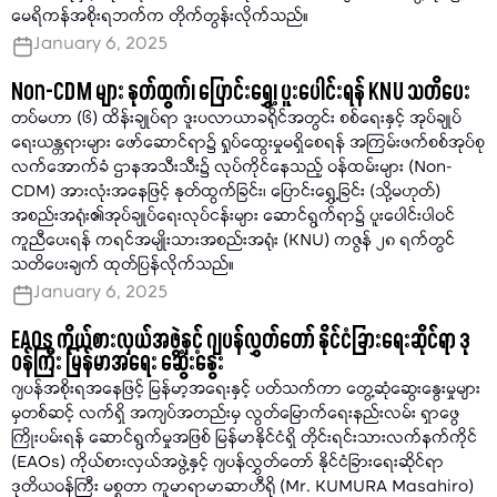
မေရိကန်အစိုးရဘက်က တိုက်တွန်းလိုက်သည်။
January 6, 2025
Non-CDM များ နုတ်ထွက်၊ ပြောင်းရွှေ့၊ ပူးပေါင်းရန် KNU သတိပေး
တပ်မဟာ (၆) ထိန်းချုပ်ရာ ဒူးပလာယာခရိုင်အတွင်း စစ်ရေးနှင့် အုပ်ချုပ်
ရေးယန္တရားများ ဖော်ဆောင်ရာ၌ ရှုပ်ထွေးမှုမရှိစေရန် အကြမ်းဖက်စစ်အုပ်စု
လက်အောက်ခံ ဌာနအသီးသီး၌ လုပ်ကိုင်နေသည့် ဝန်ထမ်းများ (Non-
CDM) အားလုံးအနေဖြင့် နုတ်ထွက်ခြင်း၊ ပြောင်းရွှေ့ခြင်း (သို့မဟုတ်)
အစည်းအရုံး၏အုပ်ချုပ်ရေးလုပ်ငန်းများ ဆောင်ရွက်ရာ၌ ပူးပေါင်းပါဝင်
ကူညီပေးရန် ကရင်အမျိုးသားအစည်းအရုံး (KNU) ကဇွန် ၂၈ ရက်တွင်
သတိပေးချက် ထုတ်ပြန်လိုက်သည်။
January 6, 2025
EAOs ကိုယ်စားလှယ်အဖွဲ့နှင့် ဂျပန်လွှတ်တော် နိုင်ငံခြားရေးဆိုင်ရာ ဒု
ဝန်ကြီး မြန်မာအရေး ဆွေးနွေး
ဂျပန်အစိုးရအနေဖြင့် မြန်မာ့အရေးနှင့် ပတ်သက်ကာ တွေ့ဆုံဆွေးနွေးမှုများ
မှတစ်ဆင့် လက်ရှိ အကျပ်အတည်းမှ လွတ်မြောက်ရေးနည်းလမ်း ရှာဖွေ
ကြိုးပမ်းရန် ဆောင်ရွက်မှုအဖြစ် မြန်မာနိုင်ငံရှိ တိုင်းရင်းသားလက်နက်ကိုင်
(EAOs) ကိုယ်စားလှယ်အဖွဲ့နှင့် ဂျပန်လွှတ်တော် နိုင်ငံခြားရေးဆိုင်ရာ
ဒုတိယဝန်ကြီး မစ္စတာ ကူမာရာမာဆာဟီရို (Mr. KUMURA Masahiro)