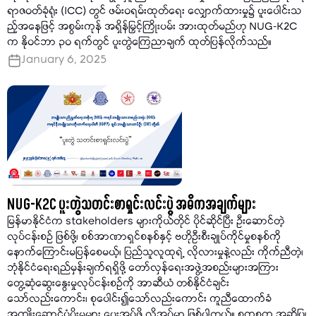
ရာဇဝတ်ခုံရုံး (ICC) တွင် ဖမ်းဝရမ်းထုတ်ရေး လျှောက်ထားမှု၌ ပူးပေါင်းသ
ည့်အနေဖြင့် အစွမ်းကုန် အရှိန်မြှင့်ကြိုးပမ်း အားထုတ်မည်ဟု NUG-K2C
က နိုဝင်ဘာ ၃၀ ရက်တွင် ပူးတွဲကြေညာချက် ထုတ်ပြန်လိုက်သည်။
January 6, 2025
NUG-K2C ပူးတွဲသတင်းစာရှင်းလင်းပွဲ အဓိကအချက်များ
မြန်မာနိုင်ငံက stakeholders များကိုယ်တိုင် ပိုင်ဆိုင်ပြီး ဦးဆောင်တဲ့
လုပ်ငန်းစဉ် ဖြစ်ဖို့၊ စစ်အာဏာရှင်စနစ်နှင့် ဗဟိုဦးစီးချုပ်ကိုင်မှုစနစ်ကို
နောက်ကြောင်းမပြန်စေမယ့်၊ ပြည်သူလူထုရဲ့ လိုလားမှုနဲ့လည်း ကိုက်ညီတဲ့၊
ဘုံနိုင်ငံရေးရည်မှန်းချက်ရရှိဖို့ တော်လှန်ရေးအဖွဲ့အစည်းများအကြား
တွေ့ဆုံဆွေးနွေးမှုလုပ်ငန်းစဥ်ကို အာဆီယံ တစ်နိုင်ငံချင်း
သော်လည်းကောင်း၊ စုပေါင်း၍သော်လည်းကောင်း ကူညီထောက်ခံ
အကျိုးဆောင်ပံ့ပိုးမှုများ ပေးအပ်ဖို့ လိုအပ်မှာ ဖြစ်ပါတယ်။ စကစက အဆိုပြု