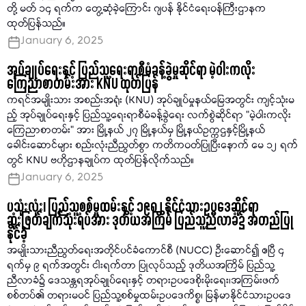
တို့ မတ် ၁၄ ရက်က တွေ့ဆုံခဲ့ကြောင်း ဂျပန် နိုင်ငံရေးဝန်ကြီးဌာနက
ထုတ်ပြန်သည်။
January 6, 2025
အုပ်ချုပ်ရေးနှင့် ပြည်သူ့ရေးရာစီမံခန့်ခွဲမှုဆိုင်ရာ မဲ့ဝါးကလိုး
ကြေညာစာတမ်းအား KNU ထုတ်ပြန်
ကရင်အမျိုးသား အစည်းအရုံး (KNU) အုပ်ချုပ်မှုနယ်မြေအတွင်း ကျင့်သုံးမ
ည့် အုပ်ချုပ်ရေးနှင့် ပြည်သူ့ရေးရာစီမံခန့်ခွဲရေး လက်စွဲဆိုင်ရာ "မဲ့ဝါးကလိုး
ကြေညာစာတမ်း" အား မြို့နယ် ၂၇ မြို့နယ်မှ မြို့နယ်ဥက္ကဌနှင့်မြို့နယ်
ခေါင်းဆောင်များ စည်းလုံးညီညွတ်စွာ ကတိကဝတ်ပြုပြီးနောက် မေ ၁၂ ရက်
တွင် KNU ဗဟိုဌာနချုပ်က ထုတ်ပြန်လိုက်သည်။
January 6, 2025
ပသုံးလုံး၊ ပြည်သူ့စစ်မှုထမ်းနှင့် ၁၉၈၂ နိုင်ငံသားဥပဒေဆိုင်ရာ
ဆုံးဖြတ်ချက်သုံးရပ်အား ဒုတိယအကြိမ် ပြည်သူ့ညီလာခံ၌ အတည်ပြု
နိုင်ခဲ့
အမျိုးသားညီညွတ်ရေးအတိုင်ပင်ခံကောင်စီ (NUCC) ဦးဆောင်၍ ဧပြီ ၄
ရက်မှ ၉ ရက်အတွင်း ငါးရက်တာ ပြုလုပ်သည့် ဒုတိယအကြိမ် ပြည်သူ့
ညီလာခံ၌ ဒေသန္တရအုပ်ချုပ်ရေးနှင့် တရားဥပဒေစိုးမိုးရေး၊အကြမ်းဖက်
စစ်တပ်၏ တရားမဝင် ပြည်သူ့စစ်မှုထမ်းဥပဒေကိစ္စ၊ မြန်မာနိုင်ငံသားဥပဒေ