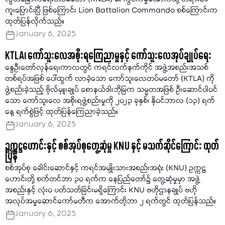
လွတ်မြောက်ရေးတပ်မတော် (KNLA) ၏ ကွပ်ကဲမှုအောက်သို့ တရားဝင်
ကူးပြောင်းပြီ ဖြစ်ကြောင်း Lion Battalion Commando စစ်ကြောင်းက
ထုတ်ပြန်လိုက်သည်။
January 6, 2025
KTLA၊ ကော်သူးလေအစိုးရကြေညာမှုနှင့် ကော်သူးလေအုပ်ချုပ်ရေး
နွေဦးတော်လှန်ရေးကာလတွင် ကရင်လက်နက်ကိုင် အဖွဲ့အစည်းအသစ်
တစ်ရပ်အဖြစ် ပေါ်ထွက် လာခဲ့သော ကော်သူးလေတပ်မတော် (KTLA) ကို
ဖွဲ့စည်းခဲ့သည့် ဗိုလ်မှူးချုပ် စောနယ်ဒါးဘိုမြက သမ္မတအဖြစ် ဦးဆောင်ပါဝင်
သော ကော်သူးလေ အစိုးရဖွဲ့စည်းမှုကို ၂၀၂၃ ခုနှစ်၊ နိုဝင်ဘာလ (၁၃) ရက်
နေ့ ရက်စွဲဖြင့် ထုတ်ပြန်ကြေညာခဲ့သည်။
January 6, 2025
ဥက္ကဋ္ဌဟောင်းနှင့် စစ်အုပ်စုတွေ့ဆုံမှု KNU နှင့် မသက်ဆိုင်ကြောင်း ထုတ်
ပြန်
စစ်အုပ်စု ခေါင်းဆောင်နှင့် ကရင်အမျိုးသားအစည်းအရုံး (KNU) ဥက္ကဋ္ဌ
ဟောင်းတို့ စက်တင်ဘာ ၃၀ ရက်က နေပြည်တော်၌ တွေ့ဆုံမှုမှာ အဖွဲ့
အစည်းနှင့် လုံးဝ ပတ်သတ်ခြင်းမရှိကြောင်း KNU ဗဟိုဌာနချုပ် ဗဟို
အလုပ်အမှုဆောင်ကော်မတီက အောက်တိုဘာ ၂ ရက်တွင် ထုတ်ပြန်သည်။
January 6, 2025