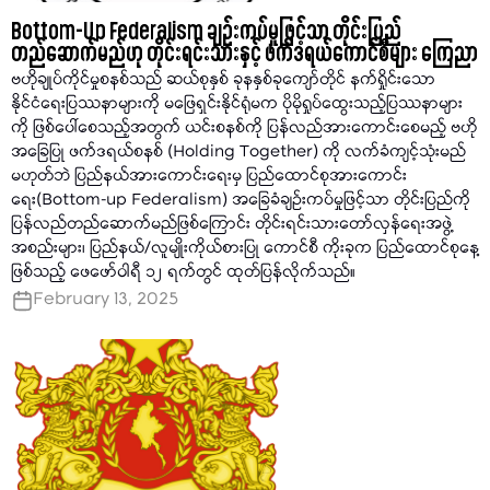
Bottom-Up Federalism ချဉ်းကပ်မှုဖြင့်သာ တိုင်းပြည်
တည်ဆောက်မည်ဟု တိုင်းရင်းသားနှင့် ဖက်ဒရယ်ကောင်စီများ ကြေညာ
ဗဟိုချုပ်ကိုင်မှုစနစ်သည် ဆယ်စုနှစ် ခုနနှစ်ခုကျော်တိုင် နက်ရှိုင်းသော
နိုင်ငံရေးပြဿနာများကို မဖြေရှင်းနိုင်ရုံမက ပိုမိုရှုပ်ထွေးသည့်ပြဿနာများ
ကို ဖြစ်ပေါ်စေသည့်အတွက် ယင်းစနစ်ကို ပြန်လည်အားကောင်းစေမည့် ဗဟို
အခြေပြု ဖက်ဒရယ်စနစ် (Holding Together) ကို လက်ခံကျင့်သုံးမည်
မဟုတ်ဘဲ ပြည်နယ်အားကောင်းရေးမှ ပြည်ထောင်စုအားကောင်း
ရေး(Bottom-up Federalism) အခြေခံချဉ်းကပ်မှုဖြင့်သာ တိုင်းပြည်ကို
ပြန်လည်တည်ဆောက်မည်ဖြစ်ကြောင်း တိုင်းရင်းသားတော်လှန်ရေးအဖွဲ့
အစည်းများ၊ ပြည်နယ်/လူမျိုးကိုယ်စားပြု ကောင်စီ ကိုးခုက ပြည်ထောင်စုနေ့
ဖြစ်သည့် ဖေဖော်ဝါရီ ၁၂ ရက်တွင် ထုတ်ပြန်လိုက်သည်။
February 13, 2025