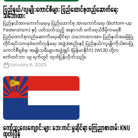
ပြည်နယ်/လူမျိုးကောင်စီများ ပြည်ထောင်စုတည်ဆောက်ရေး
သဘောထား
ပြည်နယ်အားကောင်းရေးမှ ပြည်ထောင်စု အားကောင်းရေး (Bottom-up
Federalism) နှင့် ပတ်သက်သည့် အနာဂတ် ဖက်ဒရယ်ဒီမိုကရေစီ
ပြည်ထောင်စုတည်ဆောက်ရေးဆိုင်ရာ သဘောထားအား ပြည်နယ်အခြေပြု
တိုင်းရင်းသားခုခံတော်လှန်ရေး အဖွဲ့အစည်းနှင့် ပြည်နယ်/လူမျိုးကိုယ်စားပြု
ကောင်စီရှစ်ခု၊ အမျိုးသမီးများအဖွဲ့ချုပ် (မြန်မာနိုင်ငံ) (WLB) တို့က
စက်တင်ဘာ ၁၉ ရက်တွင် ထုတ်ပြန်လိုက်သည်။
January 6, 2025
ကော်သူးလေကျောင်းများ ဘေးကင်းမှုဆိုင်ရာ ကြေညာစာတမ်း KNU
ထုတ်ပြန်