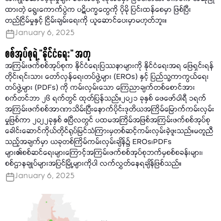
ထားတဲ့ ရွေးကောက်ပွဲက ပဋိပက္ခတွေကို ပိုမို ပြင်းထန်စေမှာ ဖြစ်ပြီး
တည်ငြိမ်မှုနှင့် ငြိမ်းချမ်းရေးကို ယူဆောင်ပေးမှာမဟုတ်ဘူး။
January 6, 2025
စစ်အုပ်စုရဲ့ “နိုင်ငံရေး” အတု
အကြမ်းဖက်စစ်အုပ်စုက နိုင်ငံရေးပြဿနာများကို နိုင်ငံရေးအရ ဖြေရှင်းရန်
တိုင်းရင်းသား တော်လှန်ရေးတပ်ဖွဲ့များ (EROs) နှင့် ပြည်သူ့ကာကွယ်ရေး
တပ်ဖွဲ့များ (PDFs) ကို ကမ်းလှမ်းသော ကြေညာချက်တစ်စောင်အား
စက်တင်ဘာ ၂၆ ရက်တွင် ထုတ်ပြန်သည်။၂၀၂၁ ခုနှစ် ဖေဖော်ဝါရီ ၁ရက်
အကြမ်းဖက်စစ်အာဏာသိမ်းပြီးနောက်ပိုင်းဒုတိယအကြိမ်မြောက်ကမ်းလှမ်း
မှုဖြစ်ကာ ၂၀၂၂ခုနှစ် ဧပြီလတွင် ပထမအကြိမ်အဖြစ်အကြမ်းဖက်စစ်အုပ်စု
ခေါင်းဆောင်ကိုယ်တိုင်ရုပ်မြင်သံကြားမှတစ်ဆင့်ကမ်းလှမ်းခဲ့ဖူးသည်။မတူညီ
သည့်အချက်မှာ ယခုတစ်ကြိမ်ကမ်းလှမ်းချိန်၌ EROs၊PDFs
များ၏စစ်ဆင်ရေးများကြောင့်အကြမ်းဖက်စစ်အုပ်စုဘက်မှစစ်စခန်းများ၊
စစ်ဌာနချုပ်များအပြင်မြို့များကိုပါ လက်လွှတ်နေရချိန်ဖြစ်သည်။
January 6, 2025