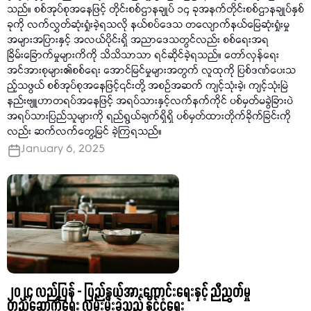
သည်။ စစ်အုပ်စုအနေဖြင့် တိုင်းစစ်ဌာနချုပ် ၁၄ ခုအနက်တိုင်းစစ်ဌာနချုပ်နှစ်
ခုကို လက်လွှတ်ဆုံးရှုံးခဲ့ရသလို နယ်စပ်ဒေသ တလျောက်နယ်မြေဆုံးရှုံးမှု
အများအပြားနှင့် အလယ်ပိုင်းရှိ အညာဒေသတွင်လည်း စစ်ရေးအရ
ခြိမ်းခြောက်မှုများကိကို သိသိသာသာ ရင်ဆိုင်ခဲ့ရသည်။ တော်လှန်ရေး
အင်အားစုများ၏စစ်ရေး အောင်မြင်မှုများအတွက် လူထုကို ပြစ်ဒဏ်ပေးသ
ည့်သဖွယ် စစ်အုပ်စုအနေဖြင့်၎င်းတို့ အစဉ်အဆက် ကျင့်သုံးခဲ့၊ ကျင့်သုံးမြဲ
နည်းဗျူဟာတရပ်အနေဖြင့် အရပ်သားနှင့်လက်နက်ကိုင် ပစ်မှတ်မခွဲခြားပဲ
အရပ်သားပြည်သူများကို ရည်ရွယ်ချက်ရှိရှိ ပစ်မှတ်ထားတိုက်ခိုက်ခြင်းကို
လည်း ဆက်လက်တွေ့မြင် ခဲ့ကြရသည်။
January 6, 2025
၂၀၂၄ လည်ပြန် - ပြည်နယ်အားကောင်းရေးနှင့် ညီညွတ်မှု
တည်ဆောက်ရေး လွှမ်းမိုးခဲ့သည့် နိုင်ငံရေး