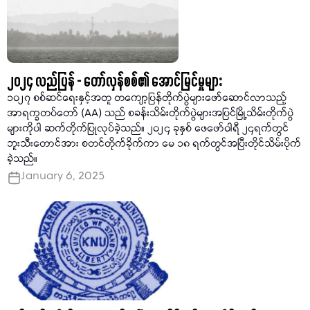
၂၀၂၄ လည်ပြန် - တော်လှန်စစ်၏ အောင်မြင်မှုများ
၁၀၂၇ စစ်ဆင်ရေးနှင့်အတူ တကျော့ပြန်တိုက်ပွဲများဖော်ဆောင်လာသည့်
အာရက္ခတပ်တော် (AA) သည် စခန်းသိမ်းတိုက်ပွဲများအပြင်မြို့သိမ်းတိုက်ပွဲ
များကိုပါ ဆက်တိုက်ပြုလုပ်ခဲ့သည်။ ၂၀၂၄ ခုနှစ် ဖေဖော်ဝါရီ ၂၄ရက်တွင်
ဘူးသီးတောင်အား စတင်တိုက်ခိုက်ကာ မေ ၁၈ ရက်တွင်အပြီးတိုင်သိမ်းပိုက်
ခဲ့သည်။
January 6, 2025