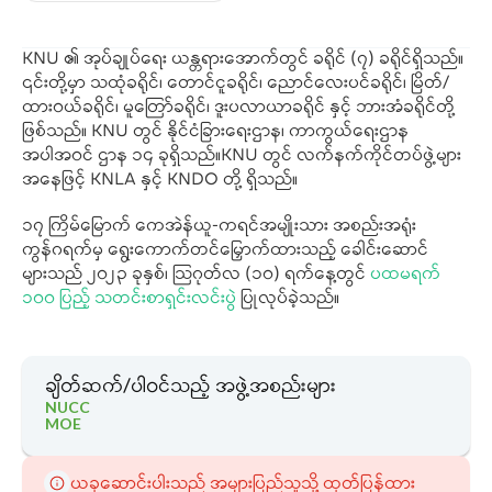
KNU ၏ အုပ်ချုပ်ရေး ယန္တရားအောက်တွင် ခရိုင် (၇) ခရိုင်ရှိသည်။
၎င်းတို့မှာ သထုံခရိုင်၊ တောင်ငူခရိုင်၊ ညောင်လေးပင်ခရိုင်၊ မြိတ်/
ထားဝယ်ခရိုင်၊ မူတြော်ခရိုင်၊ ဒူးပလာယာခရိုင် နှင့် ဘားအံခရိုင်တို့
ဖြစ်သည်။ KNU တွင် နိုင်ငံခြားရေးဌာန၊ ကာကွယ်ရေးဌာန
အပါအဝင် ဌာန ၁၄ ခုရှိသည်။KNU တွင် လက်နက်ကိုင်တပ်ဖွဲ့များ
အနေဖြင့် KNLA နှင့် KNDO တို့ ရှိသည်။
၁၇ ကြိမ်မြောက် ကေအဲန်ယူ-ကရင်အမျိုးသား အစည်းအရုံး
ကွန်ဂရက်မှ ရွေးကောက်တင်မြှောက်ထားသည့် ခေါင်းဆောင်
များသည် ၂၀၂၃ ခုနှစ်၊ သြဂုတ်လ (၁၀) ရက်နေ့တွင်
ပထမရက်
၁၀၀ ပြည့် သတင်းစာရှင်းလင်းပွဲ
ပြုလုပ်ခဲ့သည်။
ချိတ်ဆက်/ပါဝင်သည့် အဖွဲ့အစည်းများ
NUCC
MOE
ယခုဆောင်းပါးသည် အများပြည်သူသို့ ထုတ်ပြန်ထား