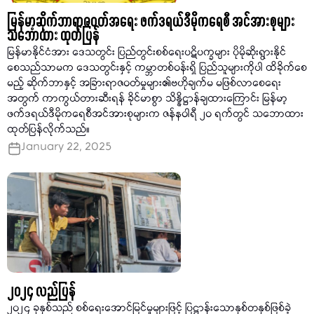
မြန်မာ့ဆိုက်ဘာရာဇဝတ်အရေး ဖက်ဒရယ်ဒီမိုကရေစီ အင်အားစုများ
သဘောထား ထုတ်ပြန်
မြန်မာနိုင်ငံအား ဒေသတွင်း ပြည်တွင်းစစ်ရေးပဋိပက္ခများ ပိုမိုဆိုးရွားနိုင်
စေသည်သာမက ဒေသတွင်းနှင့် ကမ္ဘာတစ်ဝန်းရှိ ပြည်သူများကိုပါ ထိခိုက်စေ
မည့် ဆိုက်ဘာနှင့် အခြားရာဇဝတ်မှုများ၏ဗဟိုချက်မ မဖြစ်လာစေရေး
အတွက် ကာကွယ်တားဆီးရန် ခိုင်မာစွာ သိန္နိဋ္ဌာန်ချထားကြောင်း မြန်မာ့
ဖက်ဒရယ်ဒီမိုကရေစီအင်အားစုများက ဇန်နဝါရီ ၂၀ ရက်တွင် သဘောထား
ထုတ်ပြန်လိုက်သည်။
January 22, 2025
၂၀၂၄ လည်ပြန်
၂၀၂၄ ခုနှစ်သည် စစ်ရေးအောင်မြင်မှုများဖြင့် ပြဋ္ဌာန်းသောနှစ်တနှစ်ဖြစ်ခဲ့