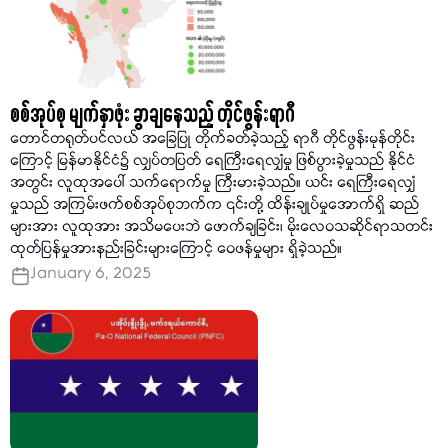
စစ်အုပ်စု မျက်နှာဖုံး ခွာချနေသည့် တိုင်ဖွန်းရာဂီ
တောင်တရုတ်ပင်လယ် အခြေပြု တိုက်ခတ်ခဲ့သည့် ရာဂီ တိုင်ဖွန်းမုန်တိုင်း
ကြောင့် မြန်မာနိုင်ငံ၌ လျှပ်တပြတ် ရေကြီးရေလျှံမှု ဖြစ်ပွားခဲ့မှုသည် နိုင်ငံ
အတွင်း လူထုအပေါ် သက်ရောက်မှု ကြီးမားခဲ့သည်။ ယင်း ရေကြီးရေလျှံ
မှုသည် အကြမ်းဖက်စစ်အုပ်စုဘက်က ၎င်းတို့ ထိန်းချုပ်မှုအောက်ရှိ ဆည်
များအား လူထုအား အသိမပေးဘဲ ဖောက်ချခြင်း၊ မိုးလေဝသဆိုင်ရာသတင်း
ထုတ်ပြန်မှုအားနည်းခြင်းများကြောင့် ဝေဖန်မှုများ ရှိခဲ့သည်။
January 6, 2025