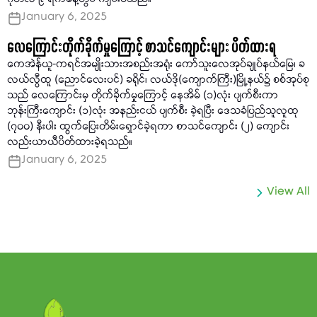
ဂုတ်လ ၉ ရက်နေ့တွင် ကျင်းပသည်။
January 6, 2025
လေကြောင်းတိုက်ခိုက်မှုကြောင့် စာသင်ကျောင်းများ ပိတ်ထားရ
ကေအဲန်ယူ−ကရင်အမျိုးသားအစည်းအရုံး ကော်သူးလေအုပ်ချုပ်နယ်မြေ၊ ခ
လယ်လွီထူ (ညောင်လေးပင်) ခရိုင်၊ လယ်ဒို(ကျောက်ကြီး)မြို့နယ်၌ စစ်အုပ်စု
သည် လေကြောင်းမှ တိုက်ခိုက်မှုကြောင့် နေအိမ် (၁)လုံး ပျက်စီးကာ
ဘုန်းကြီးကျောင်း (၁)လုံး အနည်းငယ် ပျက်စီး ခဲ့ရပြီး ဒေသခံပြည်သူလူထု
(၇၀၀) နီးပါး ထွက်ပြေးတိမ်းရှောင်ခဲ့ရကာ စာသင်ကျောင်း (၂) ကျောင်း
လည်းယာယီပိတ်ထားခဲ့ရသည်။
January 6, 2025
View All