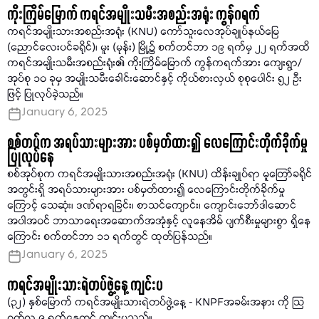
ကိုးကြိမ်မြောက် ကရင်အမျိုးသမီးအစည်းအရုံး ကွန်ဂရက်
ကရင်အမျိုးသားအစည်းအရုံး (KNU) ကော်သူးလေအုပ်ချုပ်နယ်မြေ
(ညောင်လေးပင်ခရိုင်)၊ မူး (မုန်း) မြို့၌ စက်တင်ဘာ ၁၉ ရက်မှ ၂၂ ရက်အထိ
ကရင်အမျိုးသမီးအစည်းရုံး၏ ကိုးကြိမ်မြောက် ကွန်ကရက်အား ကျေးရွာ/
အုပ်စု ၁၀ ခုမှ အမျိုးသမီးခေါင်းဆောင်နှင့် ကိုယ်စားလှယ် စုစုပေါင်း ၅၂ ဦး
ဖြင့် ပြုလုပ်ခဲ့သည်။
January 6, 2025
စစ်တပ်က အရပ်သားများအား ပစ်မှတ်ထား၍ လေကြောင်းတိုက်ခိုက်မှု
ပြုလုပ်နေ
စစ်အုပ်စုက ကရင်အမျိုးသားအစည်းအရုံး (KNU) ထိန်းချုပ်ရာ မူတြော်ခရိုင်
အတွင်းရှိ အရပ်သားများအား ပစ်မှတ်ထား၍ လေကြောင်းတိုက်ခိုက်မှု
ကြောင့် သေဆုံး၊ ဒဏ်ရာရခြင်း၊ စာသင်ကျောင်း၊ ကျောင်းဘော်ဒါဆောင်
အပါအဝင် ဘာသာရေးအဆောက်အအုံနှင့် လူနေအိမ် ပျက်စီးမှုများစွာ ရှိနေ
ကြောင်း စက်တင်ဘာ ၁၁ ရက်တွင် ထုတ်ပြန်သည်။
January 6, 2025
ကရင်အမျိုးသားရဲတပ်ဖွဲ့နေ့ ကျင်းပ
(၃၂) နှစ်မြောက် ကရင်အမျိုးသားရဲတပ်ဖွဲ့နေ့ - KNPFအခမ်းအနား ကို သြ