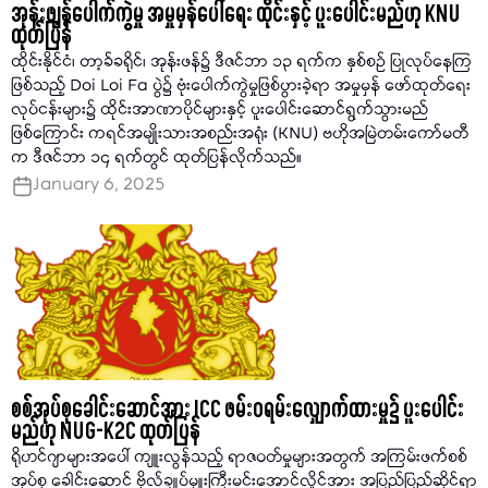
အုန်းဖျန်ပေါက်ကွဲမှု အမှုမှန်ပေါ်ရေး ထိုင်းနှင့် ပူးပေါင်းမည်ဟု KNU
ထုတ်ပြန်
ထိုင်းနိုင်ငံ၊ တာ့ခ်ခရိုင်၊ အုန်းဖန်၌ ဒီဇင်ဘာ ၁၃ ရက်က နှစ်စဉ် ပြုလုပ်နေကြ
ဖြစ်သည့် Doi Loi Fa ပွဲ၌ ဗုံးပေါက်ကွဲမှုဖြစ်ပွားခဲ့ရာ အမှုမှန် ဖော်ထုတ်ရေး
လုပ်ငန်းများ၌ ထိုင်းအာဏာပိုင်များနှင့် ပူးပေါင်းဆောင်ရွက်သွားမည်
ဖြစ်ကြောင်း ကရင်အမျိုးသားအစည်းအရုံး (KNU) ဗဟိုအမြဲတမ်းကော်မတီ
က ဒီဇင်ဘာ ၁၄ ရက်တွင် ထုတ်ပြန်လိုက်သည်။
January 6, 2025
စစ်အုပ်စုခေါင်းဆောင်အား ICC ဖမ်းဝရမ်းလျှောက်ထားမှု၌ ပူးပေါင်း
မည်ဟု NUG-K2C ထုတ်ပြန်
ရိုဟင်ဂျာများအပေါ် ကျူးလွန်သည့် ရာဇဝတ်မှုများအတွက် အကြမ်းဖက်စစ်
အုပ်စု ခေါင်းဆောင် ဗိုလ်ချုပ်မှူးကြီးမင်းအောင်လှိုင်အား အပြည်ပြည်ဆိုင်ရာ