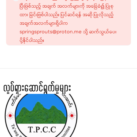
ပြီးဖြစ်သည့် အချက် အလက်များကို အခြေခံ၍ ပြုစု
ထား ခြင်းဖြစ်ပါသည်။ ပြင်ဆင်ရန် အဆို ပြုလိုသည့်
အချက်အလက်များရှိပါက
springsprouts@proton.me သို့ ဆက်သွယ်ပေး
ပို့နိုင်ပါသည်။
လှုပ်ရှားဆောင်ရွက်မှုများ