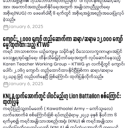
သောအဖွဲ့များ၏ ဘုံသဘောထားရပ်တည်ချက်" ပါ လုပ်ငန်းစဉ်အဆင့်ဆင့်
အား အကောင်အထည်ဖော်နိုင်ရေးအတွက် အမျိုးသားညီညွတ်ရေး
အစိုးရ(NUG) က ဖေဖော်ဝါရီ ၆ ရက်တွင် အစိုးရအဖွဲ့အစည်းအဝေးပြုလုပ်
ခဲ့သည်။
January 6, 2025
ကျောင်း ၂,၀၀၀ ကျော် တည်ဆောက်ကာ ဆရာ/ဆရာမ ၁၂,၀၀၀ ကျော်
မွေးထုတ်ထားသည့် KTWG
ကရင် ဘာသာစကား၊ ယဉ်ကျေးမှု၊ သမိုင်းနှင့် ဝိသေသလက္ခဏာများအပြင်
ဒေသန္တရအုပ်ချုပ်ရေး ထိန်းသိမ်းမြှင့်တင်ရေးအတွက် လုပ်ဆောင်နေသည့်
Karen Teacher Working Group – KTWG မှာ လက်ရှိတွင် ကျောင်း
ပေါင်း ၂,၁၆၇ ကျောင်း တည်ထောင်ထားနိုင်ပြီဖြစ်ကာ ဆရာ/ဆရာမ
၁၂,၀၃၅ ဖြင့် လည်ပတ်နေပြီ ဖြစ်ကြောင်း ထုတ်ပြန်လိုက်သည်။
January 6, 2025
KNLA လက်အောက်တွင် ပါဝင်မည်ဟု Lion Battalion စစ်ကြောင်း
ထုတ်ပြန်
ကရင့်ပြည်သူ့တပ်မတော် ( Kawathoolei Army – ကော်သူးလေ)
လက်အောက်ခံ စစ်ကြောင်းဖြစ် ရပ်တည်ခဲ့ရာမှ ၂၀၂၃ ခုနှစ် နိုဝင်ဘာ ၆
ရက်မှစ၍ ကရင်အမျိုးသားအစည်းအရုံး (KNU) ၏ ကရင်အမျိုးသား