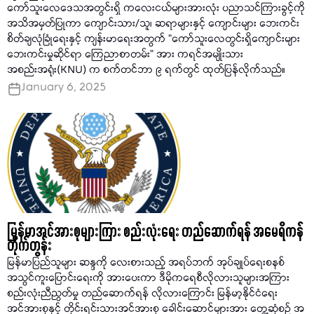
ကော်သူးလေဒေသအတွင်းရှိ ကလေးငယ်များအားလုံး ပညာသင်ကြားခွင့်ကို
အသိအမှတ်ပြုကာ ကျောင်းသား/သူ၊ ဆရာများနှင့် ကျောင်းများ ဘေးကင်း
စိတ်ချလုံခြုံရေးနှင့် ကျန်းမာရေးအတွက် "ကော်သူးလေတွင်းရှိကျောင်းများ
ဘေးကင်းမှုဆိုင်ရာ ကြေညာစာတမ်း" အား ကရင်အမျိုးသား
အစည်းအရုံး(KNU) က စက်တင်ဘာ ၉ ရက်တွင် ထုတ်ပြန်လိုက်သည်။
January 6, 2025
မြန်မာအင်အားစုများကြား စည်းလုံးရေး တည်ဆောက်ရန် အမေရိကန်
တိုက်တွန်း
မြန်မာပြည်သူများ ဆန္ဒကို လေးစားသည့် အရပ်ဘက် အုပ်ချုပ်ရေးစနစ်
အသွင်ကူးပြောင်းရေးကို အားပေးကာ ဒီမိုကရေစီလိုလားသူများအကြား
စည်းလုံးညီညွတ်မှု တည်ဆောက်ရန် လိုလားကြောင်း မြန်မာ့နိုင်ငံရေး
အင်အားစုနှင့် တိုင်းရင်းသားအင်အားစု ခေါင်းဆောင်များအား တွေ့ဆုံစဉ် အ