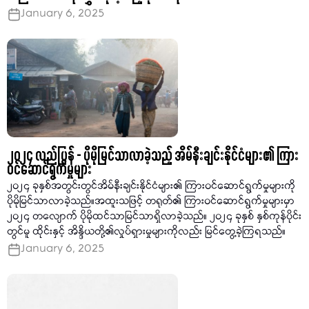
January 6, 2025
၂၀၂၄ လည်ပြန် - ပိုမိုမြင်သာလာခဲ့သည့် အိမ်နီးချင်းနိုင်ငံများ၏ ကြား
ဝင်ဆောင်ရွက်မှုများ
၂၀၂၄ ခုနှစ်အတွင်းတွင်အိမ်နီးချင်းနိုင်ငံများ၏ ကြားဝင်ဆောင်ရွက်မှုများကို
ပိုမိုမြင်သာလာခဲ့သည်။အထူးသဖြင့် တရုတ်၏ ကြားဝင်ဆောင်ရွက်မှုများမှာ
၂၀၂၄ တလျောက် ပိုမိုထင်သာမြင်သာရှိလာခဲ့သည်။ ၂၀၂၄ ခုနှစ် နှစ်ကုန်ပိုင်း
တွင်မူ ထိုင်းနှင့် အိန္ဒိယတို့၏လှုပ်ရှားမှုများကိုလည်း မြင်တွေ့ခဲ့ကြရသည်။
January 6, 2025