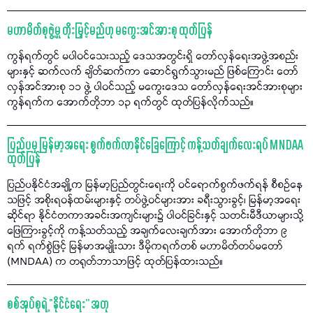
မဟာမိတ်စုဖွဲ့မှု တိုးမြှင့်မည်ဟု မကွေးအင်အားစု ထုတ်ပြန်
ကွန်ရက်တွင် မပါဝင်သေးသည့် ဒေသအတွင်းရှိ တော်လှန်ရေးအဖွဲ့အစည်း
များနှင့် ဆက်လက် ချိတ်ဆက်ကာ ဆောင်ရွက်သွားမည် ဖြစ်ကြောင်း တော်
လှန်အင်အားစု ၁၁ ဖွဲ့ ပါဝင်သည့် မကွေးဒေသ တော်လှန်ရေးအင်အားစုများ
ကွန်ရက်က အောက်တိုဘာ ၁၃ ရက်တွင် ထုတ်ပြန်လိုက်သည်။
ပြည်ပမှ မြန်မာ့အရေး စွက်ဖက်လာနိုင်ခြေကြောင့် ကန့်သတ်ချက်လေးရပ် MNDAA
ထုတ်ပြန်
ပြည်ပနိုင်ငံအချို့က မြန်မာ့ပြည်တွင်းရေးကို ဝင်ရောက်စွက်ဖက်ရန် စီစဉ်နေ
သဖြင့် အစိုးရဝန်ထမ်းများနှင့် တပ်ဖွဲ့ဝင်များအား ခရီးသွားခွင့်၊ မြန်မာ့အရေး
ဆိုင်ရာ နိုင်ငံတကာအခင်းအကျင်းများ၌ ပါဝင်ခြင်းနှင့် သတင်းမီဒီယာများသို့
ဖြေကြားခွင့်ကို ကန့်သတ်သည့် အချက်လေးချက်အား အောက်တိုဘာ ၉
ရက် ရက်စွဲဖြင့် မြန်မာအမျိုးသား ဒီမိုကရက်တစ် မဟာမိတ်တပ်မတော်
(MNDAA) က တရုတ်ဘာသာဖြင့် ထုတ်ပြန်ထားသည်။
စစ်အုပ်စုရဲ့ “နိုင်ငံရေး” အတု