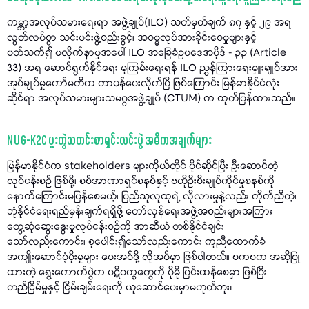
ကမ္ဘာ့အလုပ်သမားရေးရာ အဖွဲ့ချုပ်(ILO) သတ်မှတ်ချက် ၈၇ နှင့် ၂၉ အရ
လွတ်လပ်စွာ သင်းပင်းဖွဲ့စည်းခွင့်၊ အဓမ္မလုပ်အားခိုင်းစေမှုများနှင့်
ပတ်သက်၍ မလိုက်နာမှုအပေါ် ILO အခြေခံဥပဒေအပိုဒ် - ၃၃ (Article
33) အရ ဆောင်ရွက်နိုင်ရေး မူကြမ်းရေးရန် ILO ညွှန်ကြားရေးမှူးချုပ်အား
အုပ်ချုပ်မှုကော်မတီက တာဝန်ပေးလိုက်ပြီ ဖြစ်ကြောင်း မြန်မာနိုင်ငံလုံး
ဆိုင်ရာ အလုပ်သမားများသမဂ္ဂအဖွဲ့ချုပ် (CTUM) က ထုတ်ပြန်ထားသည်။
NUG-K2C ပူးတွဲသတင်းစာရှင်းလင်းပွဲ အဓိကအချက်များ
မြန်မာနိုင်ငံက stakeholders များကိုယ်တိုင် ပိုင်ဆိုင်ပြီး ဦးဆောင်တဲ့
လုပ်ငန်းစဉ် ဖြစ်ဖို့၊ စစ်အာဏာရှင်စနစ်နှင့် ဗဟိုဦးစီးချုပ်ကိုင်မှုစနစ်ကို
နောက်ကြောင်းမပြန်စေမယ့်၊ ပြည်သူလူထုရဲ့ လိုလားမှုနဲ့လည်း ကိုက်ညီတဲ့၊
ဘုံနိုင်ငံရေးရည်မှန်းချက်ရရှိဖို့ တော်လှန်ရေးအဖွဲ့အစည်းများအကြား
တွေ့ဆုံဆွေးနွေးမှုလုပ်ငန်းစဥ်ကို အာဆီယံ တစ်နိုင်ငံချင်း
သော်လည်းကောင်း၊ စုပေါင်း၍သော်လည်းကောင်း ကူညီထောက်ခံ
အကျိုးဆောင်ပံ့ပိုးမှုများ ပေးအပ်ဖို့ လိုအပ်မှာ ဖြစ်ပါတယ်။ စကစက အဆိုပြု
ထားတဲ့ ရွေးကောက်ပွဲက ပဋိပက္ခတွေကို ပိုမို ပြင်းထန်စေမှာ ဖြစ်ပြီး
တည်ငြိမ်မှုနှင့် ငြိမ်းချမ်းရေးကို ယူဆောင်ပေးမှာမဟုတ်ဘူး။