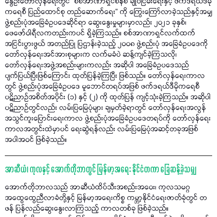
နွေဦးတော်လှန်ရေးတွင် “စစ်အာဏာရှင်စနစ် ချုပ်ငြိမ်းရေးနှင့် ဖက်ဒရယ်ဒီမို
ကရေစီ ပြည်ထောင်စု တည်ဆောက်ရေး” ကို ကြွေးကြော်လာခဲ့သည်နှင့်အမျှ
ဖွဲ့စည်းပုံအခြေခံဥပဒေဆိုင်ရာ ဆွေးနွေးမှုများမှာလည်း ၂၀၂၁ ခုနှစ်၊
ဖေဖော်ဝါရီလကတည်းကပင် ရှိခဲ့ကြသည်။ စစ်အာဏာရှင်လက်ထက်
အငြင်းပွားဖွယ် အတည်ပြု ပြဌာန်းခဲ့သည့် ၂၀၀၈ ဖွဲ့စည်းပုံ အခြေခံဥပဒေကို
တော်လှန်ရေးအင်အားစုများက လက်မခံပဲ ဆန့်ကျင်ခဲ့ကြသလို၊
တော်လှန်ရေးအဖွဲ့အစည်းများကလည်း အဆိုပါ အခြေခံဥပဒေသည်
ပျက်ပြယ်ပြီးဖြစ်ကြောင်း ထုတ်ပြန်ခဲ့ကြပြီး ဖြစ်သည်။ တော်လှန်ရေးကာလ
တွင် ဖွဲ့စည်းပုံအခြေခံဥပဒေ မူဘောင်တရပ်အဖြစ် ဖက်ဒရယ်ဒီမိုကရေစီ
ပဋိညာဉ်အစိတ်အပိုင်း (၁) နှင့် (၂) ကို ထုတ်ပြန် ကျင့်သုံးခဲ့ကြသည်။ အဆိုပါ
ပဋိညာဉ်တွင်လည်း လမ်းပြမြေပုံများ ချမှတ်ခဲ့ရာတွင် တော်လှန်ရေးအလွန်
အသွင်ကူးပြောင်းရေးကာလ ဖွဲ့စည်းပုံအခြေခံဥပဒေတရပ်ကို တော်လှန်ရေး
ကာလအတွင်းထဲမှာပင် ရေးဆွဲရန်လည်း လမ်းပြမြေပုံအဆင့်တခုအဖြစ်
အပါအဝင် ဖြစ်ခဲ့သည်။
အာဆီယံ၊ ကုလနှင့် အောက်တိုဘာတွင် မြန်မာ့အရေး နိုင်ငံတကာ ခြေဆန့်ခဲ့သမျှ
အောက်တိုဘာလသည် အာဆီယံထိပ်သီးအစည်းအဝေး၊ ကုလသမဂ္ဂ
အထွေထွေညီလာခံတို့နှင့် မြန်မာ့အရေးကိစ္စ ကမ္ဘာ့နိုင်ငံရေးဇာတ်ခုံတွင် တ
ဖန် ပြန်လည်ဆွေးနွေးလာကြသည့် ကာလတစ်ခု ဖြစ်ခဲ့သည်။