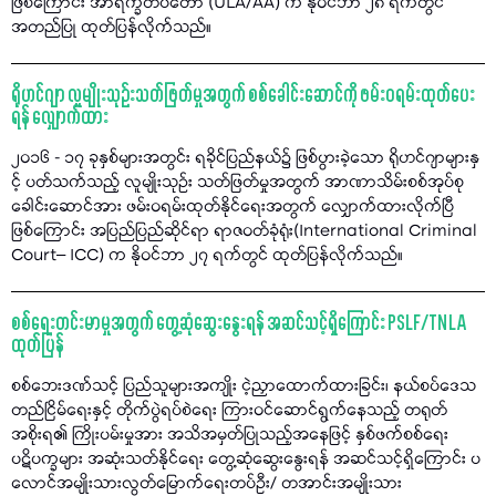
ဖြစ်ကြောင်း အာရက္ခတပ်တော် (ULA/AA) က နိုဝင်ဘာ ၂၈ ရက်တွင်
အတည်ပြု ထုတ်ပြန်လိုက်သည်။
ရိုဟင်ဂျာ လူမျိုးသုဉ်းသတ်ဖြတ်မှုအတွက် စစ်ခေါင်းဆောင်ကို ဖမ်းဝရမ်းထုတ်ပေး
ရန် လျှောက်ထား
၂၀၁၆ - ၁၇ ခုနှစ်များအတွင်း ရခိုင်ပြည်နယ်၌ ဖြစ်ပွားခဲ့သော ရိုဟင်ဂျာများနှ
င့် ပတ်သက်သည့် လူမျိုးသုဉ်း သတ်ဖြတ်မှုအတွက် အာဏာသိမ်းစစ်အုပ်စု
ခေါင်းဆောင်အား ဖမ်းဝရမ်းထုတ်နိုင်ရေးအတွက် လျှောက်ထားလိုက်ပြီ
ဖြစ်ကြောင်း အပြည်ပြည်ဆိုင်ရာ ရာဇဝတ်ခုံရုံး(International Criminal
Court– ICC) က နိုဝင်ဘာ ၂၇ ရက်တွင် ထုတ်ပြန်လိုက်သည်။
စစ်ရေးတင်းမာမှုအတွက် တွေ့ဆုံဆွေးနွေးရန် အဆင်သင့်ရှိကြောင်း PSLF/TNLA
ထုတ်ပြန်
စစ်ဘေးဒဏ်သင့် ပြည်သူများအကျိုး ငဲ့ညှာထောက်ထားခြင်း၊ နယ်စပ်ဒေသ
တည်ငြိမ်ရေးနှင့် တိုက်ပွဲရပ်စဲရေး ကြားဝင်ဆောင်ရွက်နေသည့် တရုတ်
အစိုးရ၏ ကြိုးပမ်းမှုအား အသိအမှတ်ပြုသည့်အနေဖြင့် နှစ်ဖက်စစ်ရေး
ပဋိပက္ခများ အဆုံးသတ်နိုင်ရေး တွေ့ဆုံဆွေးနွေးရန် အဆင်သင့်ရှိကြောင်း ပ
လောင်အမျိုးသားလွတ်မြောက်ရေးတပ်ဦး/ တအာင်းအမျိုးသား