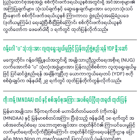
ပြည်ထောင်စုအစုအဖွဲ့၊ စစ်ကိုင်းဖက်ဒရယ်ယူနစ်အတွင်းရှိ အင်အားစုများ၏
အကြံပြုချက်များ၊ သုံးသပ်ချက်နှင့် ဆွေးနွေးချက်များအား လေ့လာသုံးသပ်
ပြီးနောက် စစ်ကိုင်းဖက်ဒရယ်ယူနစ် ကြားကာလ ဖွဲ့စည်းပုံအခြေခံဥပဒေ
(ဒုတိယမူကြမ်း) ရေးဆွဲပြီးစီးပြီဖြစ်ကြောင်း စစ်ကိုင်းဖက်ဒရယ်ယူနစ်
လွှတ်တော်က ဖေဖော်ဝါရီ ၁ ရက်တွင် ထုတ်ပြန်လိုက်သည်။
ဂန့်ဂေါ “ပ" သုံးလုံးအား လူထုရွေးချယ်မှုဖြင့် ပြန်လည်ဖွဲ့စည်းရန် YDP နှိုးဆော်
မကွေးတိုင်း၊ ဂန့်ဂေါမြို့နယ်အတွင်းရှိ အမျိုးသားညီညွတ်ရေးအစိုးရ (NUG)
လက်အောက်ခံ "ပ" သုံးလုံးအဖွဲ့များအား ပြန်လည်စိစစ်ကာ လူထုရွေးချယ်မှု
ဖြင့် ပြင်ဆင်ဖွဲ့စည်းရန် အချိန်ကျပြီဟု ယောကာကွယ်ရေးတပ် (YDF) ဗဟို
စစ်ရုံးချုပ်က ဇန်နဝါရီ ၂၉ ရက်တွင် ထုတ်ပြန်တိုက်တွန်းလိုက်သည်။
ကိုးကန့် (MNDAA) တပ် နှင့် စစ်အုပ်စုအကြား အပစ်ရပ်ပြီဟု တရုတ် ထုတ်ပြန်
မြန်မာအမျိုးသား ဒီမိုကရက်တစ် မဟာမိတ်တပ်မတော် (ကိုးကန့်)
(MNDAA) နှင့် မြန်မာစစ်တပ်အကြား ပြီးခဲ့သည့် ဇန်နဝါရီ ၁၈ ရက်တွင် အ
ပစ်အခတ်ရပ်စဲရေး သဘောတူစာချုပ်အား တရုတ်နိုင်ငံ၏ ကြားဝင်ပေးမှုဖြင့်
လက်မှတ်ရေးထိုးလိုက်ပြီဖြစ်ကြောင်း တရုတ်နိုင်ငံခြားရေးဝန်ကြီးဌာန ပြော
ခွင့်ရ Mao Ning က တနင်္လာနေ့တွင် ပြုလုပ်သည့် ပုံမှန်သတင်းစာ