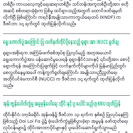
တစ်ဦး၊ ကာယလေ့ကျင့်ရေးဆရာတစ်ဦး၊ သင်တန်းအကူတစ်ဦးတို့အား ဗဟို
အဆင့် စစ်တရားခုံရုံးက ပြစ်မှု ထင်ရှားသည့်အတွက် ထောင်ဒဏ်ချမှတ်
လိုက်ပြီ ဖြစ်ကြောင်း ကရင်နီအမျိုးသားကာကွယ်ရေးတပ် (KNDF) က
ဒီဇင်ဘာ ၁၄ ရက်တွင် ထုတ်ပြန်လိုက်သည်။
ရွေးကောက်ပွဲအကြောင်းပြ လက်နက်ကိုင်ပို့နေသည့် ရုရှားအား NUCC ရှုတ်ချ
ရုရှားအစိုးရက အကြမ်းဖက်စစ်အုပ်စု ပြုလုပ်မည့် အတုအယောင်
ရွေးကောက်ပွဲအား ဝန်ဆောင်မှုပေးရန် ရုရှားနိုင်ငံသားနှင့် ၎င်းတို့အား စောင့်
ရှောက်ရန် အကြောင်းပြချက်ဖြင့် လက်နက်ကိုင်များကိုပါ မြန်မာပြည်တွင်း
စေလွှတ်နေမှုအပေါ် ကန့်ကွက်ရှုတ်ချကြောင်း အမျိုးသားညီညွတ်ရေး
အတိုင်ပင်ခံကောင်စီ (NUCC) က ဒီဇင်ဘာ ၁၄ ရက်တွင် ထုတ်ပြန်လိုက်
သည်။
အုန်းဖျန်ပေါက်ကွဲမှု အမှုမှန်ပေါ်ရေး ထိုင်းနှင့် ပူးပေါင်းမည်ဟု KNU ထုတ်ပြန်
ထိုင်းနိုင်ငံ၊ တာ့ခ်ခရိုင်၊ အုန်းဖန်၌ ဒီဇင်ဘာ ၁၃ ရက်က နှစ်စဉ် ပြုလုပ်နေကြ
ဖြစ်သည့် Doi Loi Fa ပွဲ၌ ဗုံးပေါက်ကွဲမှုဖြစ်ပွားခဲ့ရာ အမှုမှန် ဖော်ထုတ်ရေး
လုပ်ငန်းများ၌ ထိုင်းအာဏာပိုင်များနှင့် ပူးပေါင်းဆောင်ရွက်သွားမည်