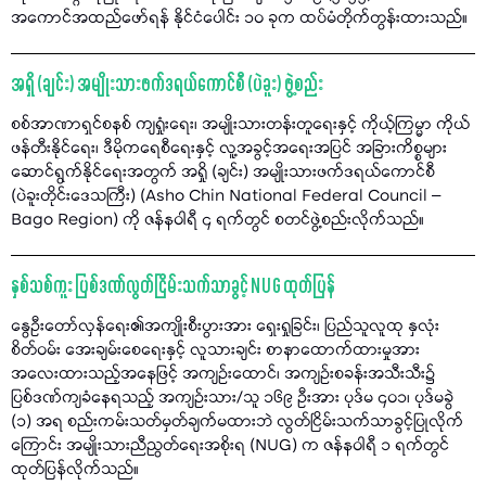
အကောင်အထည်ဖော်ရန် နိုင်ငံပေါင်း ၁၀ ခုက ထပ်မံတိုက်တွန်းထားသည်။
အရှို (ချင်း) အမျိုးသားဖက်ဒရယ်ကောင်စီ (ပဲခူး) ဖွဲ့စည်း
စစ်အာဏာရှင်စနစ် ကျရှုံးရေး၊ အမျိုးသားတန်းတူရေးနှင့် ကိုယ့်ကြမ္မာ ကိုယ်
ဖန်တီးနိုင်ရေး၊ ဒီမိုကရေစီရေးနှင့် လူ့အခွင့်အရေးအပြင် အခြားကိစ္စများ
ဆောင်ရွက်နိုင်ရေးအတွက် အရှို (ချင်း) အမျိုးသားဖက်ဒရယ်ကောင်စီ
(ပဲခူးတိုင်းဒေသကြီး) (Asho Chin National Federal Council –
Bago Region) ကို ဇန်နဝါရီ ၄ ရက်တွင် စတင်ဖွဲ့စည်းလိုက်သည်။
နှစ်သစ်ကူး ပြစ်ဒဏ်လွတ်ငြိမ်းသက်သာခွင့် NUG ထုတ်ပြန်
နွေဦးတော်လှန်ရေး၏အကျိုးစီးပွားအား ရှေးရှုခြင်း၊ ပြည်သူလူထု နှလုံး
စိတ်ဝမ်း အေးချမ်းစေရေးနှင့် လူသားချင်း စာနာထောက်ထားမှုအား
အလေးထားသည့်အနေဖြင့် အကျဉ်းထောင်၊ အကျဉ်းစခန်းအသီးသီး၌
ပြစ်ဒဏ်ကျခံနေရသည့် အကျဉ်းသား/သူ ၁၆၉ ဦးအား ပုဒ်မ ၄၀၁၊ ပုဒ်မခွဲ
(၁) အရ စည်းကမ်းသတ်မှတ်ချက်မထားဘဲ လွတ်ငြိမ်းသက်သာခွင့်ပြုလိုက်
ကြောင်း အမျိုးသားညီညွတ်ရေးအစိုးရ (NUG) က ဇန်နဝါရီ ၁ ရက်တွင်
ထုတ်ပြန်လိုက်သည်။