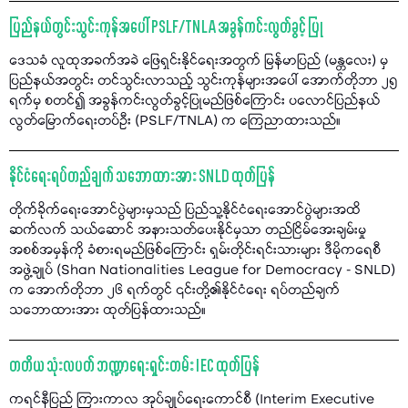
ပြည်နယ်တွင်းသွင်းကုန်အပေါ် PSLF/TNLA အခွန်ကင်းလွတ်ခွင့် ပြု
ဒေသခံ လူထုအခက်အခဲ ဖြေရှင်းနိုင်ရေးအတွက် မြန်မာပြည် (မန္တလေး) မှ
ပြည်နယ်အတွင်း တင်သွင်းလာသည့် သွင်းကုန်များအပေါ် အောက်တိုဘာ ၂၅
ရက်မှ စတင်၍ အခွန်ကင်းလွတ်ခွင့်ပြုမည်ဖြစ်ကြောင်း ပလောင်ပြည်နယ်
လွတ်မြောက်ရေးတပ်ဦး (PSLF/TNLA) က ကြေညာထားသည်။
နိုင်ငံရေးရပ်တည်ချက် သဘောထားအား SNLD ထုတ်ပြန်
တိုက်ခိုက်ရေးအောင်ပွဲများမှသည် ပြည်သူ့နိုင်ငံရေးအောင်ပွဲများအထိ
ဆက်လက် သယ်ဆောင် အနားသတ်ပေးနိုင်မှသာ တည်ငြိမ်အေးချမ်းမှု
အစစ်အမှန်ကို ခံစားရမည်ဖြစ်ကြောင်း ရှမ်းတိုင်းရင်းသားများ ဒီမိုကရေစီ
အဖွဲ့ချုပ် (Shan Nationalities League for Democracy - SNLD)
က အောက်တိုဘာ ၂၆ ရက်တွင် ၎င်းတို့၏နိုင်ငံရေး ရပ်တည်ချက်
သဘောထားအား ထုတ်ပြန်ထားသည်။
တတိယ သုံးလပတ် ဘဏ္ဍာရေးရှင်းတမ်း IEC ထုတ်ပြန်
ကရင်နီပြည် ကြားကာလ အုပ်ချုပ်ရေးကောင်စီ (Interim Executive