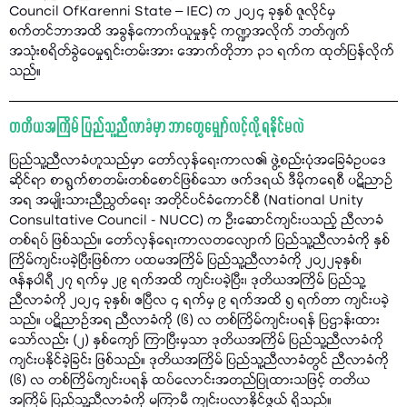
Council OfKarenni State – IEC) က ၂၀၂၄ ခုနှစ် ဇူလိုင်မှ
စက်တင်ဘာအထိ အခွန်ကောက်ယူမှုနှင့် ကဏ္ဍအလိုက် ဘတ်ဂျက်
အသုံးစရိတ်ခွဲဝေမှုရှင်းတမ်းအား အောက်တိုဘာ ၃၁ ရက်က ထုတ်ပြန်လိုက်
သည်။
တတိယအကြိမ် ပြည်သူ့ညီလာခံမှာ ဘာတွေမျှော်လင့်လို့ ရနိုင်မလဲ
ပြည်သူ့ညီလာခံဟူသည်မှာ တော်လှန်ရေးကာလ၏ ဖွဲ့စည်းပုံအခြေခံဥပဒေ
ဆိုင်ရာ စာရွက်စာတမ်းတစ်စောင်ဖြစ်သော ဖက်ဒရယ် ဒီမိုကရေစီ ပဋိညာဉ်
အရ အမျိုးသားညီညွတ်ရေး အတိုင်ပင်ခံကောင်စီ (National Unity
Consultative Council - NUCC) က ဦးဆောင်ကျင်းပသည့် ညီလာခံ
တစ်ရပ် ဖြစ်သည်။ တော်လှန်ရေးကာလတလျောက် ပြည်သူ့ညီလာခံကို နှစ်
ကြိမ်ကျင်းပခဲ့ပြီးဖြစ်ကာ ပထမအကြိမ် ပြည်သူ့ညီလာခံကို ၂၀၂၂ခုနှစ်၊
ဇန်နဝါရီ ၂၇ ရက်မှ ၂၉ ရက်အထိ ကျင်းပခဲ့ပြီး၊ ဒုတိယအကြိမ် ပြည်သူ့
ညီလာခံကို ၂၀၂၄ ခုနှစ်၊ ဧပြီလ ၄ ရက်မှ ၉ ရက်အထိ ၅ ရက်တာ ကျင်းပခဲ့
သည်။ ပဋိညာဉ်အရ ညီလာခံကို (၆) လ တစ်ကြိမ်ကျင်းပရန် ပြဌာန်းထား
သော်လည်း (၂) နှစ်ကျော် ကြာပြီးမှသာ ဒုတိယအကြိမ် ပြည်သူ့ညီလာခံကို
ကျင်းပနိုင်ခဲ့ခြင်း ဖြစ်သည်။ ဒုတိယအကြိမ် ပြည်သူ့ညီလာခံတွင် ညီလာခံကို
(၆) လ တစ်ကြိမ်ကျင်းပရန် ထပ်လောင်းအတည်ပြုထားသဖြင့် တတိယ
အကြိမ် ပြည်သူ့ညီလာခံကို မကြာမီ ကျင်းပလာနိုင်ဖွယ် ရှိသည်။