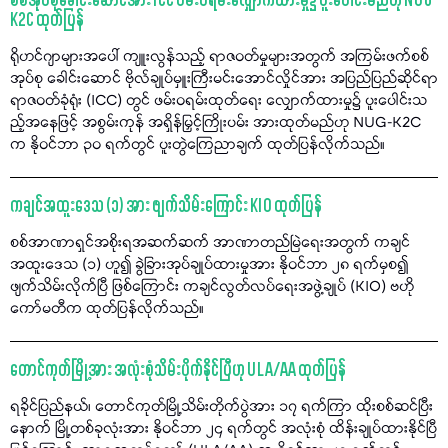
စစ်အုပ်စုခေါင်းဆောင်အား ICC ဖမ်းဝရမ်းလျှောက်ထားမှု၌ ပူးပေါင်းမည်ဟု NUG-
K2C ထုတ်ပြန်
ရိုဟင်ဂျာများအပေါ် ကျူးလွန်သည့် ရာဇဝတ်မှုများအတွက် အကြမ်းဖက်စစ်
အုပ်စု ခေါင်းဆောင် ဗိုလ်ချုပ်မှူးကြီးမင်းအောင်လှိုင်အား အပြည်ပြည်ဆိုင်ရာ
ရာဇဝတ်ခုံရုံး (ICC) တွင် ဖမ်းဝရမ်းထုတ်ရေး လျှောက်ထားမှု၌ ပူးပေါင်းသ
ည့်အနေဖြင့် အစွမ်းကုန် အရှိန်မြှင့်ကြိုးပမ်း အားထုတ်မည်ဟု NUG-K2C
က နိုဝင်ဘာ ၃၀ ရက်တွင် ပူးတွဲကြေညာချက် ထုတ်ပြန်လိုက်သည်။
ကချင်အထူးဒေသ (၁) အား ဖျက်သိမ်းကြောင်း KIO ထုတ်ပြန်
စစ်အာဏာရှင်အစိုးရအဆက်ဆက် အာဏာတည်မြဲရေးအတွက် ကချင်
အထူးဒေသ (၁) ဟူ၍ ခွဲခြားအုပ်ချုပ်ထားမှုအား နိုဝင်ဘာ ၂၈ ရက်မှစ၍
ဖျက်သိမ်းလိုက်ပြီ ဖြစ်ကြောင်း ကချင်လွတ်လပ်ရေးအဖွဲ့ချုပ် (KIO) ဗဟို
ကော်မတီက ထုတ်ပြန်လိုက်သည်။
တောင်ကုတ်မြို့အား အလုံးစုံသိမ်းပိုက်နိုင်ပြီဟု ULA/AA ထုတ်ပြန်
ရခိုင်ပြည်နယ်၊ တောင်ကုတ်မြို့သိမ်းတိုက်ပွဲအား ၁၇ ရက်ကြာ ထိုးစစ်ဆင်ပြီး
နောက် မြို့တစ်ခုလုံးအား နိုဝင်ဘာ ၂၄ ရက်တွင် အလုံးစုံ ထိန်းချုပ်ထားနိုင်ပြီ