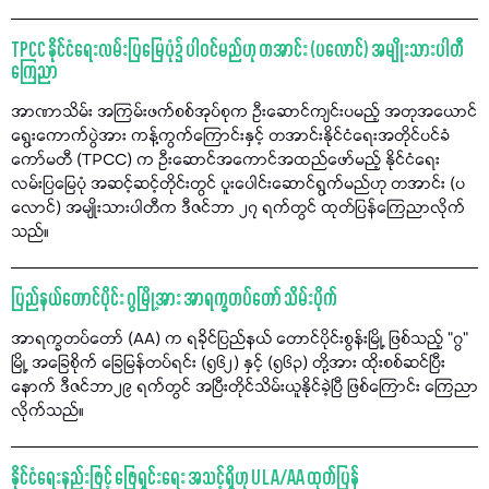
TPCC နိုင်ငံရေးလမ်းပြမြေပုံ၌ ပါဝင်မည်ဟု တအာင်း (ပလောင်) အမျိုးသားပါတီ
ကြေညာ
အာဏာသိမ်း အကြမ်းဖက်စစ်အုပ်စုက ဦးဆောင်ကျင်းပမည့် အတုအယောင်
ရွေးကောက်ပွဲအား ကန့်ကွက်ကြောင်းနှင့် တအာင်းနိုင်ငံရေးအတိုင်ပင်ခံ
ကော်မတီ (TPCC) က ဦးဆောင်အကောင်အထည်ဖော်မည့် နိုင်ငံရေး
လမ်းပြမြေပုံ အဆင့်ဆင့်တိုင်းတွင် ပူးပေါင်းဆောင်ရွက်မည်ဟု တအာင်း (ပ
လောင်) အမျိုးသားပါတီက ဒီဇင်ဘာ ၂၇ ရက်တွင် ထုတ်ပြန်ကြေညာလိုက်
သည်။
ပြည်နယ်တောင်ပိုင်း ဂွမြို့အား အာရက္ခတပ်တော် သိမ်းပိုက်
အာရက္ခတပ်တော် (AA) က ရခိုင်ပြည်နယ် တောင်ပိုင်းစွန်းမြို့ ဖြစ်သည့် "ဂွ"
မြို့ အခြေစိုက် ခြေမြန်တပ်ရင်း (၅၆၂) နှင့် (၅၆၃) တို့အား ထိုးစစ်ဆင်ပြီး
နောက် ဒီဇင်ဘာ၂၉ ရက်တွင် အပြီးတိုင်သိမ်းယူနိုင်ခဲ့ပြီ ဖြစ်ကြောင်း ကြေညာ
လိုက်သည်။
နိုင်ငံရေးနည်းဖြင့် ဖြေရှင်းရေး အသင့်ရှိဟု ULA/AA ထုတ်ပြန်