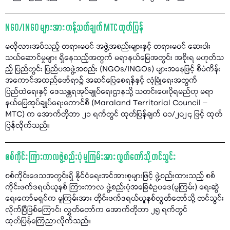
NGO/INGO များအား ကန့်သတ်ချက် MTC ထုတ်ပြန်
မလိုလားအပ်သည့် တရားမဝင် အဖွဲ့အစည်းများနှင့် တရားမဝင် ဆေးဝါး
သယ်ဆောင်မှုများ ရှိနေသည့်အတွက် မရာနယ်မြေအတွင်း အစိုးရ မဟုတ်သ
ည့် ပြည်တွင်း ပြည်ပအဖွဲ့အစည်း (NGOs/INGOs) များအနေဖြင့် စီမံကိန်း
အကောင်အထည်ဖော်ရာ၌ အဆင်ပြေစေရန်နှင့် လုံခြုံရေးအတွက်
ပြည်ထဲရေးနှင့် ဒေသန္တရအုပ်ချုပ်ရေးဌာနသို့ သတင်းပေးပိုရမည်ဟု မရာ
နယ်မြေအုပ်ချုပ်ရေးကောင်စီ (Maraland Territorial Council –
MTC) က အောက်တိုဘာ ၂၁ ရက်တွင် ထုတ်ပြန်ချက် ၀၁/၂၀၂၄ ဖြင့် ထုတ်
ပြန်လိုက်သည်။
စစ်ကိုင်း ကြားကာလဖွဲ့စည်းပုံ မူကြမ်းအား လွှတ်တော်သို့ တင်သွင်း
စစ်ကိုင်းဒေသအတွင်းရှိ နိုင်ငံရေးအင်အားစုများဖြင့် ဖွဲ့စည်းထားသည့် စစ်
ကိုင်းဖက်ဒရယ်ယူနစ် ကြားကာလ ဖွဲ့စည်းပုံအခြေခံဥပဒေ(မူကြမ်း) ရေးဆွဲ
ရေးကော်မရှင်က မူကြမ်းအား တိုင်းဖက်ဒရယ်ယူနစ်လွှတ်တော်သို့ တင်သွင်း
လိုက်ပြီဖြစ်ကြောင်း လွှတ်တော်က အောက်တိုဘာ ၂၅ ရက်တွင်
ထုတ်ပြန်ကြေညာလိုက်သည်။