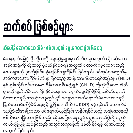
ရေး
များ
ဥပဒေ
ဆက်စပ် ဖြစ်စဉ်များ
သဲပေါ်၌ ဆောက်သော အိမ် - စစ်အုပ်စု၏ ရွေးကောက်ပွဲအစီအစဉ်
မဲဆန္ဒနယ်မြေပုံကို လိုသလို​ ရေးဆွဲမှုများမှာ ပါတီတခုအတွက် လိုအပ်သော
အနိုင်အရှုံးကို လိုသလို ပုံဖော်နိုင်စေရန်အတွက် ထောက်ခံမှုသေချာသည့်
ဒေသများကို စုစည်းခြင်း၊ ခွဲဝေဖြန့်ကျက်ခြင်း ဖြစ်သည်။ စစ်အုပ်စုအတွက်မူ
အဓိကအင်အားကြီးပါတီများဖြစ်သည့်​ အမျိုးသားဒီမိုကရေစီအဖွဲ့ချုပ် (NLD)
နှင့် ရှမ်းတိုင်းရင်းသားများဒီမိုကရေစီအဖွဲ့ချုပ် (SNLD) တို့ကဲ့သို့သော ပါတီ
များကို ဖျက်သိမ်းထားပြီး နိုင်ငံရေးအရ ကျယ်ကျယ်ပြန့်ပြန့် သပိတ်မှောက်
ခံထားရသည့် အခြေအနေတွင် ၎င်းကျောထောက်နောက်ခံပေးထားသည့်
ပြည်ထောင်စုကြံ့ခိုင်ရေးနှင့် ဖွံ့ဖြိုးရေးပါတီ (USDP) နှင့် ၎င်းကို ထောက်ခံ
သည့်ပါတီအချို့ကသာ ဝင်ရောက်ယှဉ်ပြိုင်၊ အနိုင်ရနိုင်သည့် အခြေအနေကို
ဖန်တီးထားပြီးသား ဖြစ်သည်။ ထိုအခြေအနေတွင် ရွေးကောက်ပွဲကို ကျယ်
ကျယ်ပြန့်ပြန့် လုပ်နိုင်သည့် အသွင်သဏ္ဍာန်ကို ဖန်တီးနိုင်ရန် လိုအပ်သည့်
အတွက် ဖြစ်သည်။