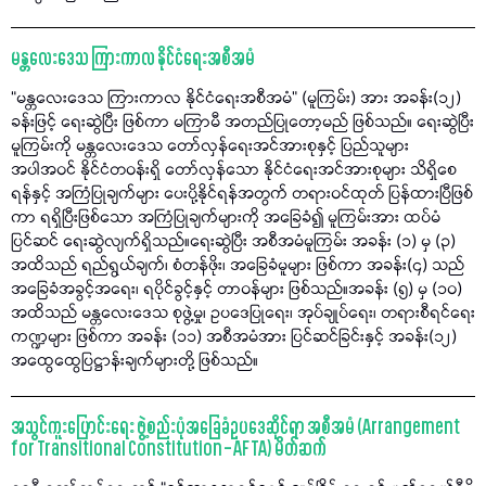
မန္တလေးဒေသ ကြားကာလ နိုင်ငံရေးအစီအမံ
“မန္တလေးဒေသ ကြားကာလ နိုင်ငံရေးအစီအမံ” (မူကြမ်း) အား အခန်း(၁၂)
ခန်းဖြင့် ရေးဆွဲပြီး ဖြစ်ကာ မကြာမီ အတည်ပြုတော့မည် ဖြစ်သည်။ ရေးဆွဲပြီး
မူကြမ်းကို မန္တလေးဒေသ တော်လှန်ရေးအင်အားစုနှင့် ပြည်သူများ
အပါအဝင် နိုင်ငံတဝန်းရှိ တော်လှန်သော နိုင်ငံရေးအင်အားစုများ သိရှိစေ
ရန်နှင့် အကြံပြုချက်များ ပေးပို့နိုင်ရန်အတွက် တရားဝင်ထုတ် ပြန်ထားပြီဖြစ်
ကာ ရရှိပြီးဖြစ်သော အကြံပြုချက်များကို အခြေခံ၍ မူကြမ်းအား ထပ်မံ
ပြင်ဆင် ရေးဆွဲလျက်ရှိသည်။ရေးဆွဲပြီး အစီအမံမူကြမ်း အခန်း (၁) မှ (၃)
အထိသည် ရည်ရွယ်ချက်၊ စံတန်ဖိုး၊ အခြေခံမူများ ဖြစ်ကာ အခန်း(၄) သည်
အခြေခံအခွင့်အရေး၊ ရပိုင်ခွင့်နှင့် တာဝန်များ ဖြစ်သည်။အခန်း (၅) မှ (၁၀)
အထိသည် မန္တလေးဒေသ စုဖွဲ့မှု၊ ဥပဒေပြုရေး၊ အုပ်ချုပ်ရေး၊ တရားစီရင်ရေး
ကဏ္ဍများ ဖြစ်ကာ အခန်း (၁၁) အစီအမံအား ပြင်ဆင်ခြင်းနှင့် အခန်း(၁၂)
အထွေထွေပြဋ္ဌာန်းချက်များတို့ ဖြစ်သည်။
အသွင်ကူးပြောင်းရေး ဖွဲ့စည်းပုံအခြေခံဥပဒေဆိုင်ရာ အစီအမံ (Arrangement
for Transitional Constitution – AFTA) မိတ်ဆက်