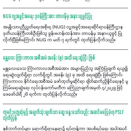
NUG လူ့အခွင့်အရေး ဒုဝန်ကြီးအား တာဝန်မှ အနားယူခွင့်ပြု
အမျိုးသားညီညွတ်ရေးအစိုးရ (NUG) လူ့အခွင့်အရေးဆိုင်ရာဝန်ကြီးဌာန
ဒုတိယဝန်ကြီးတစ်ဦးဖြစ်သူ ခွန်းဗဟန်းထန်အား တာဝန်မှ အနားယူခွင့် ပြု
လိုက်ပြီဖြစ်ကြောင်း NUG က မတ် ၇ ရက်တွင် ထုတ်ပြန်လိုက်သည်။
မန္တလေး ကြားကာလ အစီအမံ အခန်း (၉) အထိ ရေးဆွဲပြီး ဖြစ်
မန္တလေးဒေသ ကြားကာလအစီအမံအား အများပြည်သူ အကြံပြုချက် ရယူ၍
ရေးဆွဲလျက်ရှိရာ လက်ရှိတွင် အခန်း (၉) ခု အထိ ရေးဆွဲပြီး ဖြစ်ကြောင်း
ကြားကာလ နိုင်ငံရေးအစီအမံ ဖော်ထုတ်မှုဆိုင်ရာ ချိတ်ဆက်ညှိနှိုင်ရေးနှင့် မူ
ကြမ်းရေးဆွဲရေး လုပ်ငန်းကော်မတီက ကြေညာချက်အမှတ် ၄/၂၀၂၅ ဖြင့်
ဖေဖော်ဝါရီ ၂၆ ရက်က ထုတ်ပြန်လိုက်သည်။
ကူမင်းတွေ့ဆုံမှု၌ အချက်သုံးချက်သာ ဆွေးနွေးသော်လည်း အဆင်မပြေခဲ့ဟု PSLF
ထုတ်ပြန်
နှစ်ဘက်တပ်များ ရောက်ရှိရာနေရာ၌ ရပ်တန့်ကာ အပစ်ရပ်ရေး အပါအဝင်