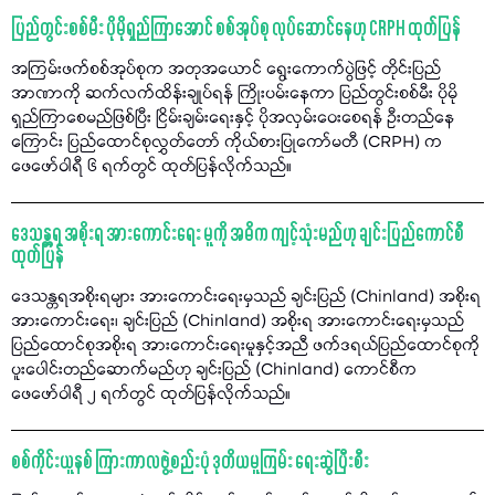
ပြည်တွင်းစစ်မီး ပိုမိုရှည်ကြာအောင် စစ်အုပ်စု လုပ်ဆောင်နေဟု CRPH ထုတ်ပြန်
အကြမ်းဖက်စစ်အုပ်စုက အတုအယောင် ရွေးကောက်ပွဲဖြင့် တိုင်းပြည်
အာဏာကို ဆက်လက်ထိန်းချုပ်ရန် ကြိုးပမ်းနေကာ ပြည်တွင်းစစ်မီး ပိုမို
ရှည်ကြာစေမည်ဖြစ်ပြီး ငြိမ်းချမ်းရေးနှင့် ပိုအလှမ်းဝေးစေရန် ဦးတည်နေ
ကြောင်း ပြည်ထောင်စုလွှတ်တော် ကိုယ်စားပြုကော်မတီ (CRPH) က
ဖေဖော်ဝါရီ ၆ ရက်တွင် ထုတ်ပြန်လိုက်သည်။
ဒေသန္တရ အစိုးရ အားကောင်းရေး မူကို အဓိက ကျင့်သုံးမည်ဟု ချင်းပြည်ကောင်စီ
ထုတ်ပြန်
ဒေသန္တရအစိုးရများ အားကောင်းရေးမှသည် ချင်းပြည် (Chinland) အစိုးရ
အားကောင်းရေး၊ ချင်းပြည် (Chinland) အစိုးရ အားကောင်းရေးမှသည်
ပြည်ထောင်စုအစိုးရ အားကောင်းရေးမူနှင့်အညီ ဖက်ဒရယ်ပြည်ထောင်စုကို
ပူးပေါင်းတည်ဆောက်မည်ဟု ချင်းပြည် (Chinland) ကောင်စီက
ဖေဖော်ဝါရီ ၂ ရက်တွင် ထုတ်ပြန်လိုက်သည်။
စစ်ကိုင်းယူနစ် ကြားကာလဖွဲ့စည်းပုံ ဒုတိယမူကြမ်း ရေးဆွဲပြီးစီး