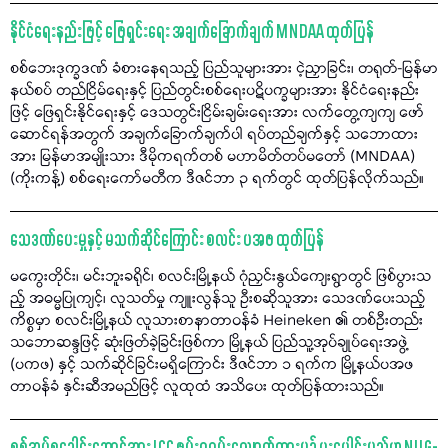
နိုင်ငံရေးနည်းဖြင့် ဖြေရှင်းရေး အချက်ခြောက်ချက် MNDAA ထုတ်ပြန်
စစ်ဘေးဒုက္ခဒဏ် ခံစားနေရသည့် ပြည်သူများအား ငဲ့ညှာခြင်း၊ တရုတ်-မြန်မာ
နယ်စပ် တည်ငြိမ်ရေးနှင့် ပြည်တွင်းစစ်ရေးပဋိပက္ခများအား နိုင်ငံရေးနည်း
ဖြင့် ဖြေရှင်းနိုင်ရေးနှင့် ဒေသတွင်းငြိမ်းချမ်းရေးအား လက်တွေ့ကျကျ ဖော်
ဆောင်ရန်အတွက် အချက်ခြောက်ချက်ပါ ရပ်တည်ချက်နှင့် သဘောထား
အား မြန်မာအမျိုးသား ဒီမိုကရက်တစ် မဟာမိတ်တပ်မတော် (MNDAA)
(ကိုးကန့်) စစ်ရေးကော်မတီက ဒီဇင်ဘာ ၃ ရက်တွင် ထုတ်ပြန်လိုက်သည်။
သေဒဏ်ပေးမှုနှင့် မသက်ဆိုင်ကြောင်း စလင်း ပအဖ ထုတ်ပြန်
မကွေးတိုင်း၊ မင်းဘူးခရိုင်၊ စလင်းမြို့နယ် ဂုံညှင်းနွယ်ကျေးရွာတွင် ဖြစ်ပွားသ
ည့် အဓမ္မပြုကျင့်၊ လူသတ်မှု ကျူးလွန်သူ ဦးစဆိုသူအား သေဒဏ်ပေးသည့်
ကိစ္စမှာ စလင်းမြို့နယ် လူသားစာနာတာဝန်ခံ Heineken ၏ တစ်ဦးတည်း
သဘောဆန္ဒဖြင့် ဆုံးဖြတ်ခဲ့ခြင်းဖြစ်ကာ မြို့နယ် ပြည်သူ့အုပ်ချုပ်ရေးအဖွဲ့
(ပကဖ) နှင့် သက်ဆိုင်ခြင်းမရှိကြောင်း ဒီဇင်ဘာ ၁ ရက်က မြို့နယ်ပအဖ
တာဝန်ခံ နှင်းဆီအမည်ဖြင့် လူထုထံ အသိပေး ထုတ်ပြန်ထားသည်။