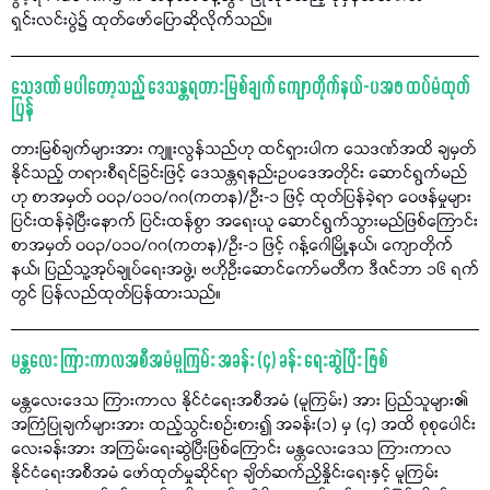
ရှင်းလင်းပွဲ၌ ထုတ်ဖော်ပြောဆိုလိုက်သည်။
သေဒဏ် မပါတော့သည့် ဒေသန္တရတားမြစ်ချက် ကျောတိုက်နယ်-ပအဖ ထပ်မံထုတ်
ပြန်
တားမြစ်ချက်များအား ကျူးလွန်သည်ဟု ထင်ရှားပါက သေဒဏ်အထိ ချမှတ်
နိုင်သည့် တရားစီရင်ခြင်းဖြင့် ဒေသန္တရနည်းဥပဒေအတိုင်း ဆောင်ရွက်မည်
ဟု စာအမှတ် ၀၀၃/၀၁၀/ဂဂ(ကတန)/ဦး-၁ ဖြင့် ထုတ်ပြန်ခဲ့ရာ ဝေဖန်မှုများ
ပြင်းထန်ခဲ့ပြီးနောက် ပြင်းထန်စွာ အရေးယူ ဆောင်ရွက်သွားမည်ဖြစ်ကြောင်း
စာအမှတ် ၀၀၃/၀၁၀/ဂဂ(ကတန)/ဦး-၁ ဖြင့် ဂန့်ဂေါမြို့နယ်၊ ကျောတိုက်
နယ်၊ ပြည်သူ့အုပ်ချုပ်ရေးအဖွဲ့၊ ဗဟိုဦးဆောင်ကော်မတီက ဒီဇင်ဘာ ၁၆ ရက်
တွင် ပြန်လည်ထုတ်ပြန်ထားသည်။
မန္တလေး ကြားကာလအစီအမံမူကြမ်း အခန်း (၄) ခန်း ရေးဆွဲပြီး ဖြစ်
မန္တလေးဒေသ ကြားကာလ နိုင်ငံရေးအစီအမံ (မူကြမ်း) အား ပြည်သူများ၏
အကြံပြုချက်များအား ထည့်သွင်းစဉ်းစား၍ အခန်း(၁) မှ (၄) အထိ စုစုပေါင်း
လေးခန်းအား အကြမ်းရေးဆွဲပြီးဖြစ်ကြောင်း မန္တလေးဒေသ ကြားကာလ
နိုင်ငံရေးအစီအမံ ဖော်ထုတ်မှုဆိုင်ရာ ချိတ်ဆက်ညှိနှိုင်းရေးနှင့် မူကြမ်း