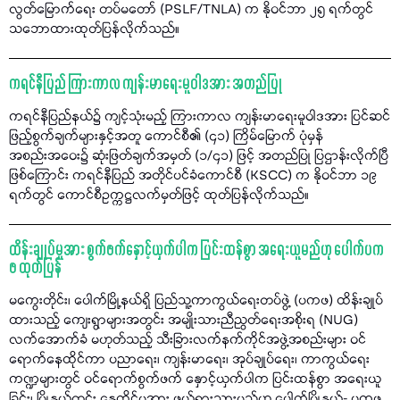
လွတ်မြောက်ရေး တပ်မတော် (PSLF/TNLA) က နိုဝင်ဘာ ၂၅ ရက်တွင်
သဘောထားထုတ်ပြန်လိုက်သည်။
ကရင်နီပြည် ကြားကာလ ကျန်းမာရေးမူဝါဒအား အတည်ပြု
ကရင်နီပြည်နယ်၌ ကျင့်သုံးမည့် ကြားကာလ ကျန်းမာရေးမူဝါဒအား ပြင်ဆင်
ဖြည့်စွက်ချက်များနှင့်အတူ ကောင်စီ၏ (၄၁) ကြိမ်မြောက် ပုံမှန်
အစည်းအဝေး၌ ဆုံးဖြတ်ချက်အမှတ် (၁/၄၁) ဖြင့် အတည်ပြု ပြဌာန်းလိုက်ပြီ
ဖြစ်ကြောင်း ကရင်နီပြည် အတိုင်ပင်ခံကောင်စီ (KSCC) က နိုဝင်ဘာ ၁၉
ရက်တွင် ကောင်စီဥက္ကဋ္ဌလက်မှတ်ဖြင့် ထုတ်ပြန်လိုက်သည်။
ထိန်းချုပ်မှုအား စွက်ဖက်နှောင့်ယှက်ပါက ပြင်းထန်စွာ အရေးယူမည်ဟု ပေါက်ပက
ဖ ထုတ်ပြန်
မကွေးတိုင်း၊ ပေါက်မြို့နယ်ရှိ ပြည်သူ့ကာကွယ်ရေးတပ်ဖွဲ့ (ပကဖ) ထိန်းချုပ်
ထားသည့် ကျေးရွာများအတွင်း အမျိုးသားညီညွတ်ရေးအစိုးရ (NUG)
လက်အောက်ခံ မဟုတ်သည့် သီးခြားလက်နက်ကိုင်အဖွဲ့အစည်းများ ဝင်
ရောက်နေထိုင်ကာ ပညာရေး၊ ကျန်းမာရေး၊ အုပ်ချုပ်ရေး၊ ကာကွယ်ရေး
ကဏ္ဍများတွင် ဝင်ရောက်စွက်ဖက် နှောင့်ယှက်ပါက ပြင်းထန်စွာ အရေးယူ
ခြင်း၊ မြို့နယ်တွင်း နေထိုင်မှုအား ဖယ်ရှားသွားမည်ဟု ပေါက်မြို့နယ်- ပကဖ