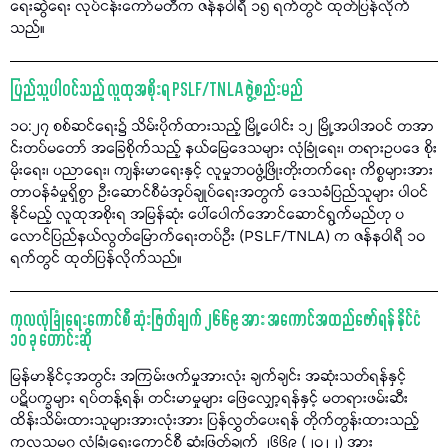
ရေးဆွဲရေး လုပ်ငန်းကော်မတီက ဇန်နဝါရီ ၁၅ ရက်တွင် ထုတ်ပြန်လိုက်
သည်။
ပြည်သူပါဝင်သည့် လူထုအစိုးရ PSLF/TNLA ဖွဲ့စည်းမည်
၁၀:၂၇ စစ်ဆင်ရေး၌ သိမ်းပိုက်ထားသည့် မြို့ပေါင်း ၁၂ မြို့အပါအဝင် တအာ
င်းတပ်မတော် အခြေစိုက်သည့် နယ်မြေဒေသများ လုံခြုံရေး၊ တရားဥပဒေ စိုး
မိုးရေး၊ ပညာရေး၊ ကျန်းမာရေးနှင့် လူမှုဘဝဖွံ့ဖြိုးတိုးတက်ရေး ကိစ္စများအား
တာဝန်ခံမှုရှိစွာ ဦးဆောင်စီမံအုပ်ချုပ်ရေးအတွက် ဒေသခံပြည်သူများ ပါဝင်
နိုင်မည့် လူထုအစိုးရ အမြန်ဆုံး ပေါ်ပေါက်အောင်ဆောင်ရွက်မည်ဟု ပ
လောင်ပြည်နယ်လွတ်မြောက်ရေးတပ်ဦး (PSLF/TNLA) က ဇန်နဝါရီ ၁၀
ရက်တွင် ထုတ်ပြန်လိုက်သည်။
ကုလလုံခြုံရေးကောင်စီ ဆုံးဖြတ်ချက် ၂၆၆၉ အား အကောင်အထည်ဖော်ရန် နိုင်ငံ
၁၀ ခု တောင်းဆို
မြန်မာနိုင်င့အတွင်း အကြမ်းဖက်မှုအားလုံး ချက်ချင်း အဆုံးသတ်ရန်နှင့်
ပဋိပက္ခများ ရပ်တန့်ရန်၊ တင်းမာမှုများ ဖြေလျှော့ရန်နှင့် မတရားဖမ်းဆီး
ထိန်းသိမ်းထားသူများအားလုံးအား ပြန်လွှတ်ပေးရန် တိုက်တွန်းထားသည့်
ကုလသမဂ္ဂ လုံခြုံရေးကောင်စီ ဆုံးဖြတ်ချက် ၂၆၆၉ (၂၀၂၂) အား