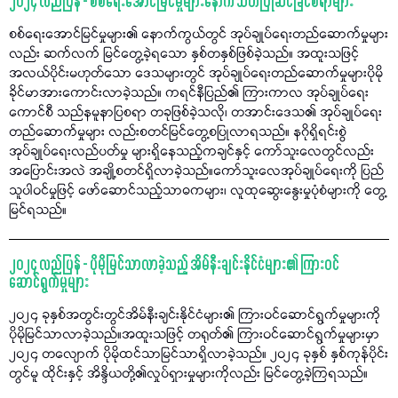
၂၀၂၄ လည်ပြန် - စစ်ရေးအောင်မြင်မှုများနောက် သတိပြုဆင်ခြင်စရာများ
စစ်ရေးအောင်မြင်မှုများ၏ နောက်ကွယ်တွင် အုပ်ချုပ်ရေးတည်ဆောက်မှုများ
လည်း ဆက်လက် မြင်တွေ့ခဲ့ရသော နှစ်တနှစ်ဖြစ်ခဲ့သည်။ အထူးသဖြင့်
အလယ်ပိုင်းမဟုတ်သော ဒေသများတွင် အုပ်ချုပ်ရေးတည်ဆောက်မှုများပိုမို
ခိုင်မာအားကောင်းလာခဲ့သည်။ ကရင်နီပြည်၏ ကြားကာလ အုပ်ချုပ်ရေး
ကောင်စီ သည်နမူနာပြစရာ တခုဖြစ်ခဲ့သလို၊ တအာင်းဒေသ၏ အုပ်ချုပ်ရေး
တည်ဆောက်မှုများ လည်းစတင်မြင်တွေ့စပြုလာရသည်။ နဂိုရှိရင်းစွဲ
အုပ်ချုပ်ရေးလည်ပတ်မှု များရှိနေသည့်ကချင်နှင့် ကော်သူးလေတွင်လည်း
အပြောင်းအလဲ အချို့စတင်ရှိလာခဲ့သည်။ကော်သူးလေအုပ်ချုပ်ရေးကို ပြည်
သူပါဝင်မှုဖြင့် ဖော်ဆောင်သည့်သာဓကများ၊ လူထုဆွေးနွေးမှုပုံစံများကို တွေ့
မြင်ရသည်။
၂၀၂၄ လည်ပြန် - ပိုမိုမြင်သာလာခဲ့သည့် အိမ်နီးချင်းနိုင်ငံများ၏ ကြားဝင်
ဆောင်ရွက်မှုများ
၂၀၂၄ ခုနှစ်အတွင်းတွင်အိမ်နီးချင်းနိုင်ငံများ၏ ကြားဝင်ဆောင်ရွက်မှုများကို
ပိုမိုမြင်သာလာခဲ့သည်။အထူးသဖြင့် တရုတ်၏ ကြားဝင်ဆောင်ရွက်မှုများမှာ
၂၀၂၄ တလျောက် ပိုမိုထင်သာမြင်သာရှိလာခဲ့သည်။ ၂၀၂၄ ခုနှစ် နှစ်ကုန်ပိုင်း
တွင်မူ ထိုင်းနှင့် အိန္ဒိယတို့၏လှုပ်ရှားမှုများကိုလည်း မြင်တွေ့ခဲ့ကြရသည်။