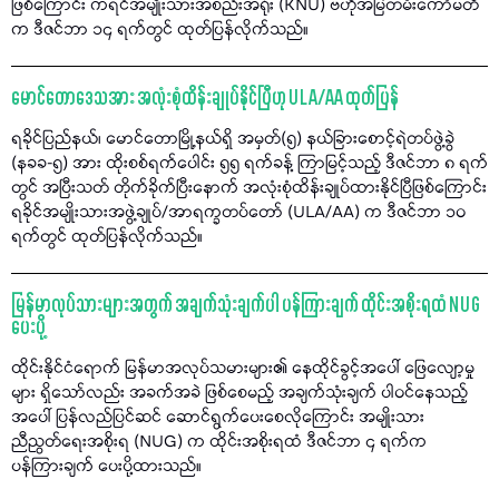
ဖြစ်ကြောင်း ကရင်အမျိုးသားအစည်းအရုံး (KNU) ဗဟိုအမြဲတမ်းကော်မတီ
က ဒီဇင်ဘာ ၁၄ ရက်တွင် ထုတ်ပြန်လိုက်သည်။
မောင်တောဒေသအား အလုံးစုံထိန်းချုပ်နိုင်ပြီဟု ULA/AA ထုတ်ပြန်
ရခိုင်ပြည်နယ်၊ မောင်တောမြို့နယ်ရှိ အမှတ်(၅) နယ်ခြားစောင့်ရဲတပ်ဖွဲ့ခွဲ
(နခခ-၅) အား ထိုးစစ်ရက်ပေါင်း ၅၅ ရက်ခန့် ကြာမြင့်သည့် ဒီဇင်ဘာ ၈ ရက်
တွင် အပြီးသတ် တိုက်ခိုက်ပြီးနောက် အလုံးစုံထိန်းချုပ်ထားနိုင်ပြီဖြစ်ကြောင်း
ရခိုင်အမျိုးသားအဖွဲ့ချုပ်/အာရက္ခတပ်တော် (ULA/AA) က ဒီဇင်ဘာ ၁၀
ရက်တွင် ထုတ်ပြန်လိုက်သည်။
မြန်မာလုပ်သားများအတွက် အချက်သုံးချက်ပါ ပန်ကြားချက် ထိုင်းအစိုးရထံ NUG
ပေးပို့
ထိုင်းနိုင်ငံရောက် မြန်မာအလုပ်သမားများ၏ နေထိုင်ခွင့်အပေါ် ဖြေလျော့မှု
များ ရှိသော်လည်း အခက်အခဲ ဖြစ်စေမည့် အချက်သုံးချက် ပါဝင်နေသည့်
အပေါ် ပြန်လည်ပြင်ဆင် ဆောင်ရွက်ပေးစေလိုကြောင်း အမျိုးသား
ညီညွတ်ရေးအစိုးရ (NUG) က ထိုင်းအစိုးရထံ ဒီဇင်ဘာ ၄ ရက်က
ပန်ကြားချက် ပေးပို့ထားသည်။