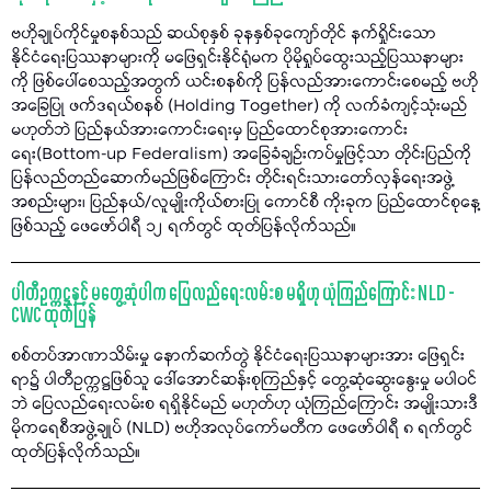
ဗဟိုချုပ်ကိုင်မှုစနစ်သည် ဆယ်စုနှစ် ခုနနှစ်ခုကျော်တိုင် နက်ရှိုင်းသော
နိုင်ငံရေးပြဿနာများကို မဖြေရှင်းနိုင်ရုံမက ပိုမိုရှုပ်ထွေးသည့်ပြဿနာများ
ကို ဖြစ်ပေါ်စေသည့်အတွက် ယင်းစနစ်ကို ပြန်လည်အားကောင်းစေမည့် ဗဟို
အခြေပြု ဖက်ဒရယ်စနစ် (Holding Together) ကို လက်ခံကျင့်သုံးမည်
မဟုတ်ဘဲ ပြည်နယ်အားကောင်းရေးမှ ပြည်ထောင်စုအားကောင်း
ရေး(Bottom-up Federalism) အခြေခံချဉ်းကပ်မှုဖြင့်သာ တိုင်းပြည်ကို
ပြန်လည်တည်ဆောက်မည်ဖြစ်ကြောင်း တိုင်းရင်းသားတော်လှန်ရေးအဖွဲ့
အစည်းများ၊ ပြည်နယ်/လူမျိုးကိုယ်စားပြု ကောင်စီ ကိုးခုက ပြည်ထောင်စုနေ့
ဖြစ်သည့် ဖေဖော်ဝါရီ ၁၂ ရက်တွင် ထုတ်ပြန်လိုက်သည်။
ပါတီဥက္ကဋ္ဌနှင့် မတွေ့ဆုံပါက ပြေလည်ရေးလမ်းစ မရှိဟု ယုံကြည်ကြောင်း NLD -
CWC ထုတ်ပြန်
စစ်တပ်အာဏာသိမ်းမှု နောက်ဆက်တွဲ နိုင်ငံရေးပြဿနာများအား ဖြေရှင်း
ရာ၌ ပါတီဥက္ကဋ္ဌဖြစ်သူ ဒေါ်အောင်ဆန်းစုကြည်နှင့် တွေ့ဆုံဆွေးနွေးမှု မပါဝင်
ဘဲ ပြေလည်ရေးလမ်းစ ရရှိနိုင်မည် မဟုတ်ဟု ယုံကြည်ကြောင်း အမျိုးသားဒီ
မိုကရေစီအဖွဲ့ချုပ် (NLD) ဗဟိုအလုပ်ကော်မတီက ဖေဖော်ဝါရီ ၈ ရက်တွင်
ထုတ်ပြန်လိုက်သည်။