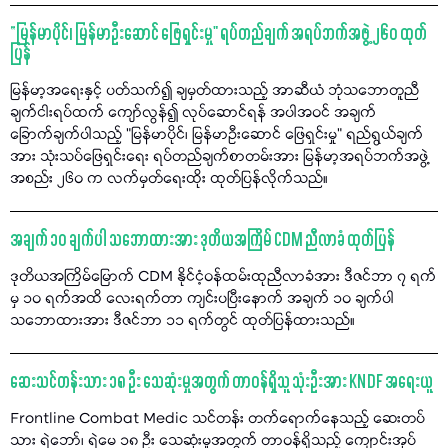
“မြန်မာပိုင်၊ မြန်မာဦးဆောင် ဖြေရှင်းမှု" ရပ်တည်ချက် အရပ်ဘက်အဖွဲ့ ၂၆၀ ထုတ်
ပြန်
မြန်မာ့အရေးနှင့် ပတ်သက်၍ ချမှတ်ထားသည့် အာဆီယံ ဘုံသဘောတူညီ
ချက်ငါးရပ်ထက် ကျော်လွန်၍ လုပ်ဆောင်ရန် အပါအဝင် အချက်
ခြောက်ချက်ပါသည့် "မြန်မာပိုင်၊ မြန်မာဦးဆောင် ဖြေရှင်းမှု" ရည်ရွယ်ချက်
အား သုံးသပ်ဖြေရှင်းရေး ရပ်တည်ချက်စာတမ်းအား မြန်မာ့အရပ်ဘက်အဖွဲ့
အစည်း ၂၆၀ က လက်မှတ်ရေးထိုး ထုတ်ပြန်လိုက်သည်။
အချက် ၁၀ ချက်ပါ သဘောထားအား ဒုတိယအကြိမ် CDM ညီလာခံ ထုတ်ပြန်
ဒုတိယအကြိမ်မြောက် CDM နိုင်ငံ့ဝန်ထမ်းထုညီလာခံအား ဒီဇင်ဘာ ၇ ရက်
မှ ၁၀ ရက်အထိ လေးရက်တာ ကျင်းပပြီးနောက် အချက် ၁၀ ချက်ပါ
သဘောထားအား ဒီဇင်ဘာ ၁၁ ရက်တွင် ထုတ်ပြန်ထားသည်။
ဆေးသင်တန်းသား ၁၈ ဦး သေဆုံးမှုအတွက် တာဝန်ရှိသူ သုံးဦးအား KNDF အရေးယူ
Frontline Combat Medic သင်တန်း တက်ရောက်နေသည့် ဆေးတပ်
သား ရဲဘော်၊ ရဲမေ ၁၈ ဦး သေဆုံးမှုအတွက် တာဝန်ရှိသည့် ကျောင်းအုပ်