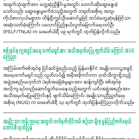
အချက်သုံးချက်အား တွေ့ဆုံညှိနှိုင်းမှုအတွင်း တောင်းဆိုဆွေးနွေးခဲ့
သော်လည်း ဆွေးနွေးမှုခက်ခဲသည့်အတွက် တရုတ်အစိုးရ အထူး
ကိုယ်စားလှယ်မစ္စတာ တိန့်ရှီကျွင်းဦးဆောင်မှုဖြင့် ထပ်မံတွေ့ဆုံရန်ဖြင့်သာ
အဆုံးသတ်ခဲ့ကြောင်း ပလောင်ပြည်နယ်လွတ်မြောက်ရေးတပ်ဦး
(PSLF/TNLA) က ဖေဖော်ဝါရီ ၁၉ ရက်တွင် ထုတ်ပြန်လိုက်သည်။
စစ်အုပ်စု လူ့အခွင့်အရေးကော်မရှင်အား အသိအမှတ်မပြု ဖျက်သိမ်းကြောင်း NUG
ကြေညာ
အကြမ်းဖက်စစ်အုပ်စု ပြင်ဆင်ဖွဲ့စည်းသည့် မြန်မာနိုင်ငံ အမျိုးသားလူ့အခွင့်
အရေးကော်မရှင်သည် လွတ်လပ်၍ အမှီအခိုကင်းကာ ဂုဏ်သိက္ခာရှိသည့်
အဖွဲ့အစည်းမဟုတ်ဘဲ ပဲရစ်အခြေခံမူများအား ဆန့်ကျင်ပြီး စစ်အုပ်စု
အလိုကျ ရပ်တည်ဆောင်ရွက်ပေးနေသည့်အတွက် ယင်းအဖွဲ့အစည်းအား
အသိအမှတ်မပြုကြောင်းနှင့် ဖျက်သိမ်းကြောင်း အမျိုးသားညီညွတ်ရေး
အစိုးရ (NUG) က ဖေဖော်ဝါရီ ၁၃ ရက်တွင် ထုတ်ပြန်ကြေညာလိုက်သည်။
အမျိုးသားတန်းတူရေးအတွက် လက်နက်ကိုင်လမ်းစဉ်သာ ရှိဟု မွန်ပြည်ဖက်ဒရယ်
ကောင်စီ ထုတ်ပြန်