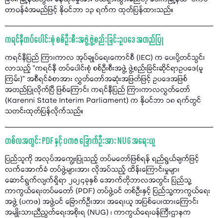
တာဝန်ခံအမည်ဖြင့် နိုဝင်ဘာ ၁၃ ရက်က ထုတ်ပြန်ထားသည်။
ကရင်နီတပ်ပေါင်းစုံ စစ်ဦးစီးအဖွဲ့ ဖွဲ့စည်းခြင်းဥပဒေ အတည်ပြု
ကရင်နီပြည် ကြားကာလ အုပ်ချုပ်ရေးကောင်စီ (IEC) က ပေးပို့တင်သွင်း
လာသည့် "ကရင်နီ တပ်ပေါင်းစုံ စစ်ဦးစီးအဖွဲ့ ဖွဲ့စည်းခြင်းဆိုင်ရာဥပဒေ(မူ
ကြမ်း)” အစီရင်ခံစာအား လွှတ်တော်အဆုံးအဖြတ်ဖြင့် ဥပဒေအဖြစ်
အတည်ပြုလိုက်ပြီ ဖြစ်ကြောင်း ကရင်နီပြည် ကြားကာလလွှတ်တော်
(Karenni State Interim Parliament) က နိုဝင်ဘာ ၁၈ ရက်တွင်
သတင်းထုတ်ပြန်လိုက်သည်။
တစ်လအတွင်း PDF နှင့် ပကဖ ခြောက်ဦးအား NUG အရေးယူ
ပြည်သူကို အလုပ်အကျွေးပြုသည့် တပ်မတော်ဖြစ်ရန် ရည်ရွယ်ချက်ဖြင့်
လက်အောက်ခံ တပ်ဖွဲ့များအား လိုအပ်သည့် ထိန်းကြောင်းမှုများ
ဆောင်ရွက်လျက်ရှိရာ ၂၀၂၄ခုနှစ် အောက်တိုဘာလအတွင်း ပြည်သူ့
ကာကွယ်ရေးတပ်မတော် (PDF) တပ်ဖွဲ့ဝင် တစ်ဦးနှင့် ပြည်သူ့ကာကွယ်ရေး
အဖွဲ့ (ပကဖ) အဖွဲ့ဝင် ခြောက်ဦးအား အရေးယူ အပြစ်ပေးထားကြောင်း
အမျိုးသားညီညွတ်ရေးအစိုးရ (NUG) ၊ ကာကွယ်ရေးဝန်ကြီးဌာနက