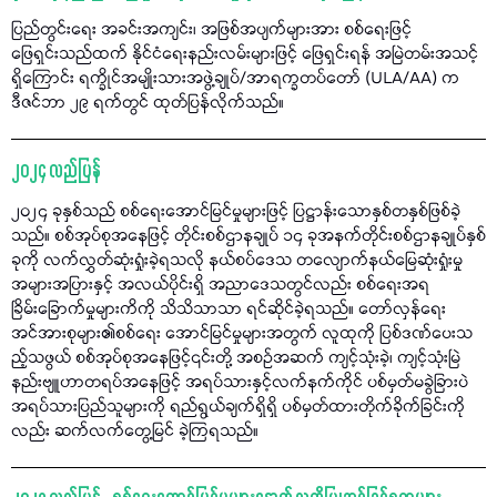
ပြည်တွင်းရေး အခင်းအကျင်း၊ အဖြစ်အပျက်များအား စစ်ရေးဖြင့်
ဖြေရှင်းသည်ထက် နိုင်ငံရေးနည်းလမ်းများဖြင့် ဖြေရှင်းရန် အမြဲတမ်းအသင့်
ရှိကြောင်း ရက္ခိုင်အမျိုးသားအဖွဲ့ချုပ်/အာရက္ခတပ်တော် (ULA/AA) က
ဒီဇင်ဘာ ၂၉ ရက်တွင် ထုတ်ပြန်လိုက်သည်။
၂၀၂၄ လည်ပြန်
၂၀၂၄ ခုနှစ်သည် စစ်ရေးအောင်မြင်မှုများဖြင့် ပြဋ္ဌာန်းသောနှစ်တနှစ်ဖြစ်ခဲ့
သည်။ စစ်အုပ်စုအနေဖြင့် တိုင်းစစ်ဌာနချုပ် ၁၄ ခုအနက်တိုင်းစစ်ဌာနချုပ်နှစ်
ခုကို လက်လွှတ်ဆုံးရှုံးခဲ့ရသလို နယ်စပ်ဒေသ တလျောက်နယ်မြေဆုံးရှုံးမှု
အများအပြားနှင့် အလယ်ပိုင်းရှိ အညာဒေသတွင်လည်း စစ်ရေးအရ
ခြိမ်းခြောက်မှုများကိကို သိသိသာသာ ရင်ဆိုင်ခဲ့ရသည်။ တော်လှန်ရေး
အင်အားစုများ၏စစ်ရေး အောင်မြင်မှုများအတွက် လူထုကို ပြစ်ဒဏ်ပေးသ
ည့်သဖွယ် စစ်အုပ်စုအနေဖြင့်၎င်းတို့ အစဉ်အဆက် ကျင့်သုံးခဲ့၊ ကျင့်သုံးမြဲ
နည်းဗျူဟာတရပ်အနေဖြင့် အရပ်သားနှင့်လက်နက်ကိုင် ပစ်မှတ်မခွဲခြားပဲ
အရပ်သားပြည်သူများကို ရည်ရွယ်ချက်ရှိရှိ ပစ်မှတ်ထားတိုက်ခိုက်ခြင်းကို
လည်း ဆက်လက်တွေ့မြင် ခဲ့ကြရသည်။