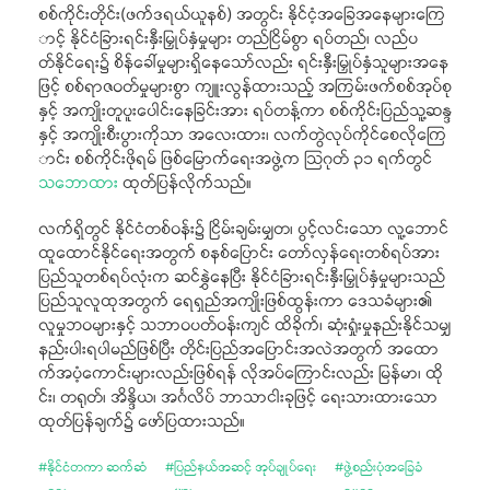
စစ်ကိုင်းတိုင်း(ဖက်ဒရယ်ယူနစ်) အတွင်း နိုင်ငံ့အခြေအနေများကြေ
ာင့် နိုင်ငံခြားရင်းနှီးမြှုပ်နှံမှုများ တည်ငြိမ်စွာ ရပ်တည်၊ လည်ပ
တ်နိုင်ရေး၌ စိန်ခေါ်မှုများရှိနေသော်လည်း ရင်းနှီးမြှုပ်နှံသူများအနေ
ဖြင့် စစ်ရာဇဝတ်မှုများစွာ ကျူးလွန်ထားသည့် အကြမ်းဖက်စစ်အုပ်စု
နှင့် အကျိုးတူပူးပေါင်းနေခြင်းအား ရပ်တန့်ကာ စစ်ကိုင်းပြည်သူ့ဆန္ဒ
နှင့် အကျိုးစီးပွားကိုသာ အလေးထား၊ လက်တွဲလုပ်ကိုင်စေလိုကြေ
ာင်း စစ်ကိုင်းဖိုရမ် ဖြစ်မြောက်ရေးအဖွဲ့က သြဂုတ် ၃၁ ရက်တွင်
သဘောထား
ထုတ်ပြန်လိုက်သည်။
လက်ရှိတွင် နိုင်ငံတစ်ဝန်း၌ ငြိမ်းချမ်းမျှတ၊ ပွင့်လင်းသော လူ့ဘောင်
ထူထောင်နိုင်ရေးအတွက် စနစ်ပြောင်း တော်လှန်ရေးတစ်ရပ်အား
ပြည်သူတစ်ရပ်လုံးက ဆင်နွှဲနေပြီး နိုင်ငံခြားရင်းနှီးမြှုပ်နှံမှုများသည်
ပြည်သူလူထုအတွက် ရေရှည်အကျိုးဖြစ်ထွန်းကာ ဒေသခံများ၏
လူမှုဘဝများနှင့် သဘာဝပတ်ဝန်းကျင် ထိခိုက်၊ ဆုံးရှုံးမှုနည်းနိုင်သမျှ
နည်းပါးရပါမည်ဖြစ်ပြီး တိုင်းပြည်အပြောင်းအလဲအတွက် အထော
က်အပံ့ကောင်းများလည်းဖြစ်ရန် လိုအပ်ကြောင်းလည်း မြန်မာ၊ ထို
င်း၊ တရုတ်၊ အိန္ဒိယ၊ အင်္ဂလိပ် ဘာသာငါးခုဖြင့် ရေးသားထားသော
ထုတ်ပြန်ချက်၌ ဖော်ပြထားသည်။
#
နိုင်ငံတကာ ဆက်ဆံ
#
ပြည်နယ်အဆင့် အုပ်ချုပ်ရေး
#
ဖွဲ့စည်းပုံအခြေခံ