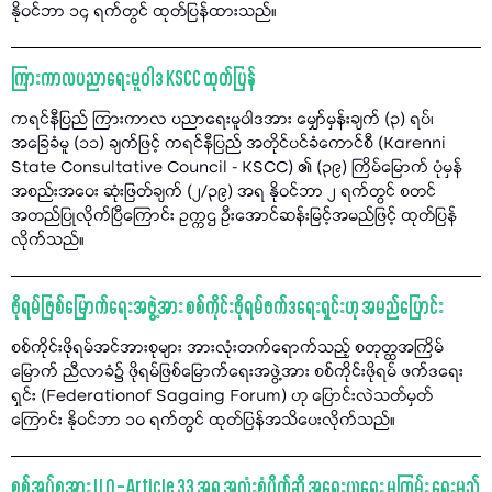
နိုဝင်ဘာ ၁၄ ရက်တွင် ထုတ်ပြန်ထားသည်။
ကြားကာလပညာရေးမူဝါဒ KSCC ထုတ်ပြန်
ကရင်နီပြည် ကြားကာလ ပညာရေးမူဝါဒအား မျှော်မှန်းချက် (၃) ရပ်၊
အခြေခံမူ (၁၁) ချက်ဖြင့် ကရင်နီပြည် အတိုင်ပင်ခံကောင်စီ (Karenni
State Consultative Council - KSCC) ၏ (၃၉) ကြိမ်မြောက် ပုံမှန်
အစည်းအဝေး ဆုံးဖြတ်ချက် (၂/၃၉) အရ နိုဝင်ဘာ ၂ ရက်တွင် စတင်
အတည်ပြုလိုက်ပြီကြောင်း ဥက္ကဌ ဦးအောင်ဆန်းမြင့်အမည်ဖြင့် ထုတ်ပြန်
လိုက်သည်။
ဖိုရမ်ဖြစ်မြောက်ရေးအဖွဲ့အား စစ်ကိုင်းဖိုရမ်ဖက်ဒရေးရှင်းဟု အမည်ပြောင်း
စစ်ကိုင်းဖိုရမ်အင်အားစုများ အားလုံးတက်ရောက်သည့် စတုတ္ထအကြိမ်
မြောက် ညီလာခံ၌ ဖိုရမ်ဖြစ်မြောက်ရေးအဖွဲ့အား စစ်ကိုင်းဖိုရမ် ဖက်ဒရေး
ရှင်း (Federationof Sagaing Forum) ဟု ပြောင်းလဲသတ်မှတ်
ကြောင်း နိုဝင်ဘာ ၁၀ ရက်တွင် ထုတ်ပြန်အသိပေးလိုက်သည်။
စစ်အုပ်စုအား ILO – Article 33 အရ အလုံးစုံပိတ်ဆို့ အရေးယူရေး မူကြမ်း ရေးမည်