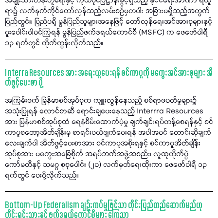
အမျိုးသားတန်းတူရေးနှင့် ကိုယ်ပိုင်ပြဋ္ဌာန်းခွင့်ရှိသည့် နိုင်ငံရေးအာဏာ ရယူ
ရာ၌ လက်နက်ကိုင်တော်လှန်သည့်လမ်းစဉ်မှတပါး အခြားမရှိသည့်အတွက်
ပြည်တွင်း၊ ပြည်ပရှိ မွန်ပြည်သူများအနေဖြင့် တော်လှန်ရေးအင်အားစုများနှင့်
ပူးပေါင်းပါဝင်ကြရန် မွန်ပြည်ဖက်ဒရယ်ကောင်စီ (MSFC) က ဖေဖော်ဝါရီ
၁၃ ရက်တွင် တိုက်တွန်းလိုက်သည်။
Interra Resources အား အရေးယူပေးရန် စင်ကာပူကို မကွေးအင်အားစုများ အိ
တ်ဖွင့်ပေးစာ ပို့
အကြမ်းဖက် မြန်မာစစ်အုပ်စုက ကျူးလွန်နေသည့် စစ်ရာဇဝတ်မှုများ၌
အသုံးပြုရန် လောင်စာဆီ ရောင်းချပေးနေသည့် Interrra Resources
အား မြန်မာစစ်အုပ်စုထံ ရေနံစိမ်းထောက်ပံ့မှု ချက်ချင်းရပ်တန့်စေရန်နှင့် စင်
ကာပူစတော့အိတ်ချိန်းမှ စာရင်းပယ်ဖျက်ပေးရန် အပါအဝင် တောင်းဆိုချက်
လေးချက်ပါ အိတ်ဖွင့်ပေးစာအား စင်ကာပူအစိုးရနှင့် စင်ကာပူအိတ်ချိန်း
အုပ်စုအား မကွေးအခြေစိုက် အရပ်ဘက်အဖွဲ့အစည်း၊ လူထုတိုက်ပွဲ
ကော်မတီနှင့် သမဂ္ဂ စုစုပေါင်း (၂၀) လက်မှတ်ရေးထိုးကာ ဖေဖော်ဝါရီ ၁၃
ရက်တွင် ပေးပို့လိုက်သည်။
Bottom-Up Federalism ချဉ်းကပ်မှုဖြင့်သာ တိုင်းပြည်တည်ဆောက်မည်ဟု
တိုင်းရင်းသားနှင့် ဖက်ဒရယ်ကောင်စီများ ကြေညာ