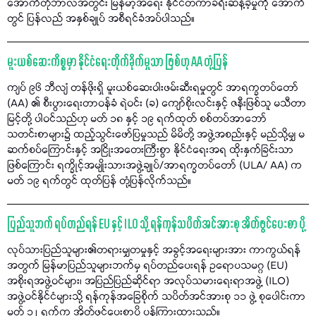
အောက်တိုဘာလအတွင်း မြန်မာ့အရေး နိုင်ငံတကာခရီးဆန့်ခဲ့မှုကို အောက်
တွင် ပြန်လည် အနှစ်ချုပ် အစီရင်ခံအပ်ပါသည်။
မူးယစ်ဆေးကိစ္စမှာ နိုင်ငံရေးတိုက်ခိုက်မှုသာ ဖြစ်ဟု AA တုံ့ပြန်
ကျပ် ၉၆ ဘီလျံ တန်ဖိုးရှိ မူးယစ်ဆေးဝါးဖမ်းဆီးရမှုတွင် အာရက္ခတပ်တော်
(AA) ၏ စီးပွားရေးတာဝန်ခံ ရဲဝင်း (ခ) ကျော်စိုးလင်းနှင့် ဇနီးဖြစ်သူ မသီတာ
မြင့်တို့ ပါဝင်သည်ဟု မတ် ၁၈ နှင့် ၁၉ ရက်ထုတ် စစ်တပ်အာဘော်
သတင်းစာများ၌ ထည့်သွင်းဖော်ပြမှုသည် မိမိတို့ အဖွဲ့အစည်းနှင့် မည်သို့မျှ မ
ဆက်စပ်ကြောင်းနှင့် အငြိုးအတေးကြီးစွာ နိုင်ငံရေးအရ ထိုးနှက်ခြင်းသာ
ဖြစ်ကြောင်း ရက္ခိုင့်အမျိုးသားအဖွဲ့ချုပ်/အာရက္ခတပ်တော် (ULA/ AA) က
မတ် ၁၉ ရက်တွင် ထုတ်ပြန် တုံ့ပြန်လိုက်သည်။
ပြည်သူဘက် ရပ်တည်ရန် EU နှင့် ILO သို့ ရန်ကုန်သပိတ်အင်အားစု အိတ်ဖွင်ပေးစာ ပို့
လုပ်သားပြည်သူများ၏တရားမျှတမှုနှင့် အခွင့်အရေးများအား ကာကွယ်ရန်
အတွက် မြန်မာပြည်သူများဘက်မှ ရပ်တည်ပေးရန် ဥရောပသမဂ္ဂ (EU)
အစိုးရအဖွဲ့ဝင်များ၊ အပြည်ပြည်ဆိုင်ရာ အလုပ်သမားရေးရာအဖွဲ့ (ILO)
အဖွဲ့ဝင်နိုင်ငံများသို့ ရန်ကုန်အခြေစိုက် သပိတ်အင်အားစု ၁၁ ဖွဲ့ စုပေါင်းကာ
မတ် ၁၂ ရက်က အိတ်ဖွင့်ပေးစာပို့ ပန်ကြားထားသည်။