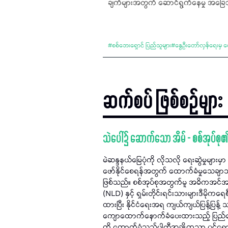
ချက်များအတွက် ဆောင်ရွက်နေမှု အခြေအ
#
စစ်ဘေးရှောင် ပြည်သူများ
#
နွေဦးတော်လှန်ရေးမှ ပေ
ဆက်စပ် ဖြစ်စဉ်များ
သဲပေါ်၌ ဆောက်သော အိမ် - စစ်အုပ်စု
မဲဆန္ဒနယ်မြေပုံကို လိုသလို​ ရေးဆွဲမှုများ
ဖော်နိုင်စေရန်အတွက် ထောက်ခံမှုသေချာသည့်
ဖြစ်သည်။ စစ်အုပ်စုအတွက်မူ အဓိကအင်အားကြ
(NLD) နှင့် ရှမ်းတိုင်းရင်းသားများဒီမိုကရေ
ထားပြီး နိုင်ငံရေးအရ ကျယ်ကျယ်ပြန့်ပြန
ကျောထောက်နောက်ခံပေးထားသည့် ပြည်ထောင်စုက
ကို ထောက်ခံသည့်ပါတီအချို့ကသာ ဝင်ရောက်