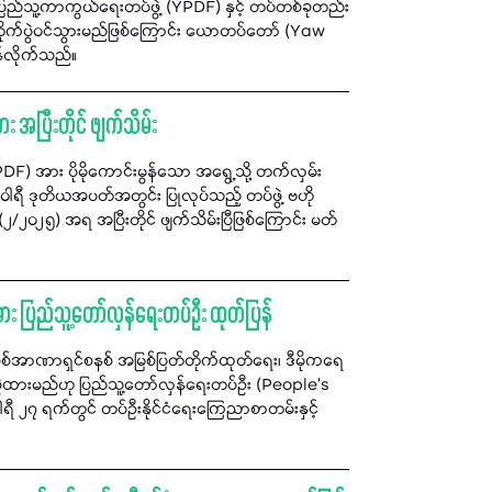
ောပြည်သူ့ကာကွယ်ရေးတပ်ဖွဲ့ (YPDF) နှင့် တပ်တစ်ခုတည်း
ွဲဝင်သွားမည်ဖြစ်ကြောင်း ယောတပ်တော် (Yaw
်လိုက်သည်။
အပြီးတိုင် ဖျက်သိမ်း
) အား ပိုမိုကောင်းမွန်သော အရွေ့သို့ တက်လှမ်း
ါရီ ဒုတိယအပတ်အတွင်း ပြုလုပ်သည့် တပ်ဖွဲ့ ဗဟို
၂၅) အရ အပြီးတိုင် ဖျက်သိမ်းပြီဖြစ်ကြောင်း မတ်
အား ပြည်သူ့တော်လှန်ရေးတပ်ဦး ထုတ်ပြန်
စစ်အာဏာရှင်စနစ် အမြစ်ပြတ်တိုက်ထုတ်ရေး၊ ဒီမိုကရေ
ကိုင်စွဲထားမည်ဟု ပြည်သူ့တော်လှန်ရေးတပ်ဦး (People’s
 ၂၇ ရက်တွင် တပ်ဦးနိုင်ငံရေးကြေညာစာတမ်းနှင့်