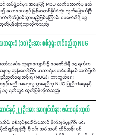
အဝင် တပ်ဖွဲ့ဝင်များအနေဖြင့် MoD လက်အောက်မှ နုတ်
၍ ယောဒေသနှင့် မြန်မာတစ်နိုင်ငံလုံး လွတ်မြောက်ပြီး
ိုက်ပွဲဝင်သွားမည်ဖြစ်ကြောင်း ဖေဖော်ဝါရီ ၁၉
် ထုတ်ပြန်ကြေညာလိုက်သည်။
ရားခံ (၁၀) ဦးအား စစ်ခုံရုံး တင်မည်ဟု NUG
်မယ်တော်သခင်မ ဘုရားကျောင်း၌ ဖေဖော်ဝါရီ ၁၄ ရက်က
သာသနာမှ ဘုန်းတော်ကြီး မာသာရ်မာတင်ဒေါနယ် သတ်ဖြတ်
သားညီညွတ်ရေးအစိုးရ (NUG) ၊ ကာကွယ်ရေး
ပဒေနှင့်အညီ အရေးယူသွားမည်ဟု NUG ပြည်ထဲရေးနှင့်
ရီ ၁၇ ရက်တွင် ထုတ်ပြန်လိုက်သည်။
းဆောင်နှင့် ၂၂ ဦးအား အာဂျင်တီနား ဖမ်းဝရမ်းထုတ်
သိမ်း စစ်အုပ်စုခေါင်းဆောင် ဗိုလ်ချုပ်မှူးကြီး မင်း
လ်ချုပ်မှူးကြီး စိုးဝင်း အပါအဝင် ထိပ်တန်း စစ်