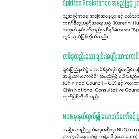
Spirited Resistance အမည်ဖြင့် ၂၀
လူ့အခွင့်အရေးအခြေအနေများနှင့် ပတ်သက
ကရင်နီလူ့အခွင့်အရေးအဖွဲ့ (Karenni 
အတွက် နှစ်ပတ်လည်အစီရင်ခံစာအား "Spi
တွင် ထုတ်ပြန်လိုက်သည်။
တစ်ခုတည်းသော ချင်းအမျိုးသားကောင်စီ
ချင်းပြည်နယ်၌ ကောင်စီနှစ်ရပ် ရှိနေခြင်း
အမျိုးသားကောင်စီ" အမည်ဖြင့် ပေါင်းစည်း
(Chinlnad Council – CC) နှင့် ကြားကာ
Chin National Consultative Council 
ထုတ်ပြန်လိုက်သည်။
NUG မှ နုတ်ထွက်၍ ယောတပ်တော်နှင့် ပူ
အမျိုးသားညီညွတ်ရေးအစိုးရ (NUG) ၊ က
ကာကွယ်ရေးတပ်ဖွဲ့ - ဂန့်ဂေါ (ယောဒ