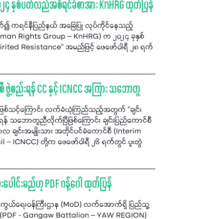
၂၄ နှစ်ပတ်လည်အစီရင်ခံစာအား KnHRG ထုတ်ပြန်
်၍ ကရင်နီပြည်နယ် အခြေပြု လုပ်ကိုင်နေသည့်
Human Rights Group – KnHRG) က ၂၀၂၄ ခုနှစ်
rited Resistance” အမည်ဖြင့် ဖေဖော်ဝါရီ ၂၈ ရက်
 ဖွဲ့စည်းရန် CC နှင့် ICNCC အကြား သဘောတူ
 မဖြစ်သင့်ကြောင်း လက်ခံယုံကြည်သည့်အတွက် "ချင်း
ရန် သဘောတူညီလိုက်ပြီဖြစ်ကြောင်း ချင်းပြည်ကောင်စီ
လ ချင်းအမျိုးသား အတိုင်ပင်ခံကောင်စီ (Interim
– ICNCC) တို့က ဖေဖော်ဝါရီ ၂၆ ရက်တွင် ပူးတွဲ
းပေါင်းမည်ဟု PDF ဂန့်ဂေါ ထုတ်ပြန်
ာကွယ်ရေးဝန်ကြီးဌာန (MoD) လက်အောက်ရှိ ပြည်သူ့
ေသ) (PDF - Gangaw Battalion – YAW REGION)