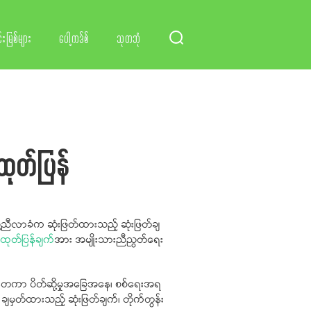
်းမြစ်များ
ပေါ့ကဒ်စ်
သုတဘုံ
ထုတ်ပြန်
ူ့ညီလာခံက ဆုံးဖြတ်ထားသည့် ဆုံးဖြတ်ချ
ထုတ်ပြန်ချက်
အား အမျိုးသားညီညွတ်ရေး
င်ငံတကာ ပိတ်ဆို့မှုအခြေအနေ၊ စစ်ရေးအရ
ချမှတ်ထားသည့် ဆုံးဖြတ်ချက်၊ တိုက်တွန်း