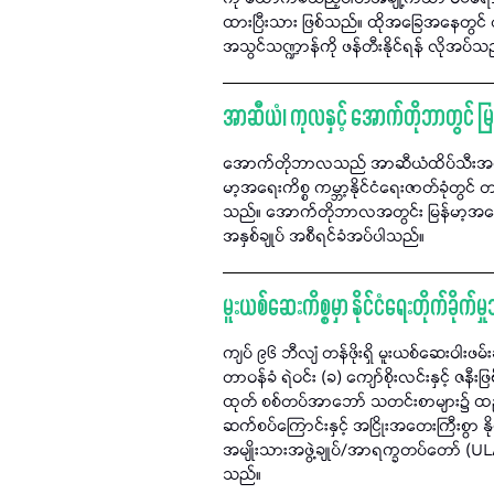
ထားပြီးသား ဖြစ်သည်။ ထိုအခြေအနေတွင် ရွေ
အသွင်သဏ္ဍာန်ကို ဖန်တီးနိုင်ရန် လိုအပ်
အာဆီယံ၊ ကုလနှင့် အောက်တိုဘာတွင် မြန
အောက်တိုဘာလသည် အာဆီယံထိပ်သီးအစည်း
မာ့အရေးကိစ္စ ကမ္ဘာ့နိုင်ငံရေးဇာတ်ခုံတွ
သည်။ အောက်တိုဘာလအတွင်း မြန်မာ့အရေး န
အနှစ်ချုပ် အစီရင်ခံအပ်ပါသည်။
မူးယစ်ဆေးကိစ္စမှာ နိုင်ငံရေးတိုက်ခိုက်မှ
ကျပ် ၉၆ ဘီလျံ တန်ဖိုးရှိ မူးယစ်ဆေးဝါးဖမ
တာဝန်ခံ ရဲဝင်း (ခ) ကျော်စိုးလင်းနှင့် ဇနီ
ထုတ် စစ်တပ်အာဘော် သတင်းစာများ၌ ထည့်သွင်
ဆက်စပ်ကြောင်းနှင့် အငြိုးအတေးကြီးစွာ နိုင
အမျိုးသားအဖွဲ့ချုပ်/အာရက္ခတပ်တော် (UL
သည်။