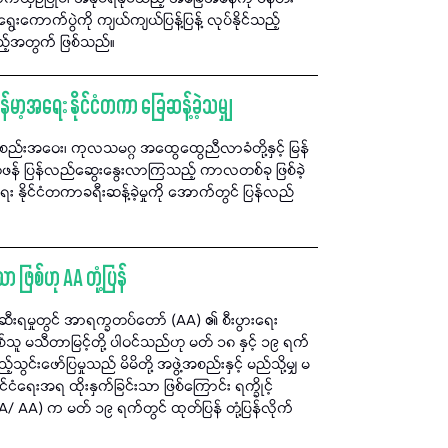
းကောက်ပွဲကို ကျယ်ကျယ်ပြန့်ပြန့် လုပ်နိုင်သည့်
သည့်အတွက် ဖြစ်သည်။
်မာ့အရေး နိုင်ငံတကာ ခြေဆန့်ခဲ့သမျှ
အဝေး၊ ကုလသမဂ္ဂ အထွေထွေညီလာခံတို့နှင့် မြန်
င် တဖန် ပြန်လည်ဆွေးနွေးလာကြသည့် ကာလတစ်ခု ဖြစ်ခဲ့
ိုင်ငံတကာခရီးဆန့်ခဲ့မှုကို အောက်တွင် ပြန်လည်
ုသာ ဖြစ်ဟု AA တုံ့ပြန်
်းဆီးရမှုတွင် အာရက္ခတပ်တော် (AA) ၏ စီးပွားရေး
းဖြစ်သူ မသီတာမြင့်တို့ ပါဝင်သည်ဟု မတ် ၁၈ နှင့် ၁၉ ရက်
းဖော်ပြမှုသည် မိမိတို့ အဖွဲ့အစည်းနှင့် မည်သို့မျှ မ
်ငံရေးအရ ထိုးနှက်ခြင်းသာ ဖြစ်ကြောင်း ရက္ခိုင့်
A/ AA) က မတ် ၁၉ ရက်တွင် ထုတ်ပြန် တုံ့ပြန်လိုက်