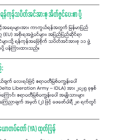
 ရန်ကုန်သပိတ်အင်အားစု အိတ်ဖွင်ပေးစာ ပို့
ခွင့်အရေးများအား ကာကွယ်ရန်အတွက် မြန်မာပြည်
EU) အစိုးရအဖွဲ့ဝင်များ၊ အပြည်ပြည်ဆိုင်ရာ
ံများသို့ ရန်ကုန်အခြေစိုက် သပိတ်အင်အားစု ၁၁ ဖွဲ့
ပို့ ပန်ကြားထားသည်။
်း
်ချက် လေးရပ်ဖြင့် ဧရာဝတီမြစ်ဝကျွန်းပေါ်
lta Liberation Army – IDLA) အား ၂၀၂၅ ခုနှစ်
်ကြောင်း ဧရာဝတီမြစ်ဝကျွန်းပေါ် အမျိုးသားများ
က ကြေညာချက် အမှတ် (၂) ဖြင့် ဖေဖော်ဝါရီ ၂၈ ရက်တွင်
်း ယောတပ်တော် (YA) ထုတ်ပြန်