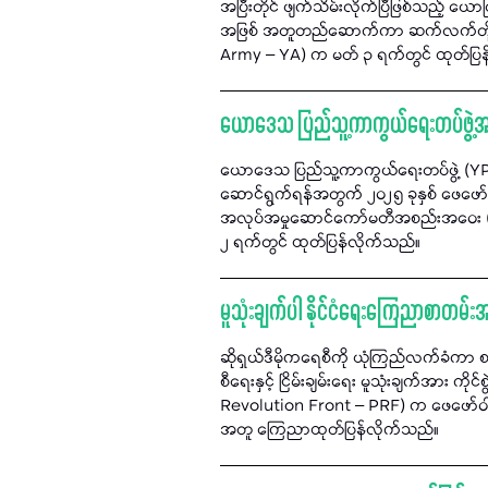
အပြီးတိုင် ဖျက်သိမ်းလိုက်ပြီဖြစ်သည့် ယ
အဖြစ် အတူတည်ဆောက်ကာ ဆက်လက်တိုက်ပ
Army – YA) က မတ် ၃ ရက်တွင် ထုတ်ပြန
ယောဒေသ ပြည်သူ့ကာကွယ်ရေးတပ်ဖွဲ့အား 
ယောဒေသ ပြည်သူ့ကာကွယ်ရေးတပ်ဖွဲ့ (YPDF
ဆောင်ရွက်ရန်အတွက် ၂၀၂၅ ခုနှစ် ဖေဖော်ဝ
အလုပ်အမှုဆောင်ကော်မတီအစည်းအဝေး (၂/၂၀
၂ ရက်တွင် ထုတ်ပြန်လိုက်သည်။
မူသုံးချက်ပါ နိုင်ငံရေးကြေညာစာတမ်း
ဆိုရှယ်ဒီမိုကရေစီကို ယုံကြည်လက်ခံကာ 
စီရေးနှင့် ငြိမ်းချမ်းရေး မူသုံးချက်အား 
Revolution Front – PRF) က ဖေဖော်ဝါရီ
အတူ ကြေညာထုတ်ပြန်လိုက်သည်။