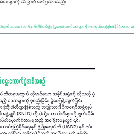
နေများကို သီးခြားစီ ဖော်ပြထားသည်။
ါ်ထွက်လာသော လက်နက်ကိုင်တပ်ဖွဲ့စုဖွဲ့မှုများ
#
အရပ်သားများကို ကာကွယ်ပေးခြင်း
#
နိုင်ငံတကာ 
၏ ရွေးကောက်ပွဲအစီအစဉ်
မှာ ပါတီတခုအတွက် လိုအပ်သော အနိုင်အရှုံးကို လိုသလို ပုံ
 ဒေသများကို စုစည်းခြင်း၊ ခွဲဝေဖြန့်ကျက်ခြင်း
ီးပါတီများဖြစ်သည့်​ အမျိုးသားဒီမိုကရေစီအဖွဲ့ချုပ်
စီအဖွဲ့ချုပ် (SNLD) တို့ကဲ့သို့သော ပါတီများကို ဖျက်သိမ်း
့် သပိတ်မှောက်ခံထားရသည့် အခြေအနေတွင် ၎င်း
ြံ့ခိုင်ရေးနှင့် ဖွံ့ဖြိုးရေးပါတီ (USDP) နှင့် ၎င်း
ယှဉ်ပြိုင်၊ အနိုင်ရနိုင်သည့် အခြေအနေကို ဖန်တီး