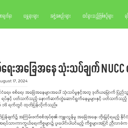
စာမျက်နှာ
ယန္တရားများ
အဖွဲ့အစည်းများ
ထင်ရှားသည့်ဖြစ်စဉ်များ
ရင
၊ စစ်ရေးအခြေအနေ သုံးသပ်ချက် NUCC 
ugust 17, 2024
ိုင်ငံရေး၊ စစ်ရေး အခြေအနေများအပေါ် သုံးသပ်မှုနှင့်အတူ ဒုတိယမြောက် ပြည်သ
၂၁) ရပ်နှင့် ပတ်သက်သည့် နောက်ဆက်တွဲဆောင်ရွက်နေမှုများနှင့် ပတ်သက်သည့်
 ၁၆ ရက်တွင် ထုတ်ပြန်လိုက်သည်။
ပြန်ချက်၌ အကြမ်းဖက်စစ်အုပ်စု၏ ကျူးလွန်မှု အခြေအနေ၊ တိုးမြှင့်ရမည့် နို
့် အရပ်သားကာကွယ်ရေးကိစ္စများ၌ ပူးပေါင်းပါဝင်မည့် ကိစ္စများအပြင် ညီလာခံက 