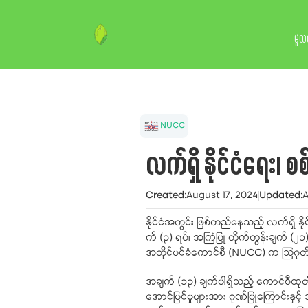
မူလ
NUCC
လက်ရှိ နိုင်ငံရေး
Created
:
August 17, 2024
Updated
:
A
နိုင်ငံအတွင်း ဖြစ်တည်နေသည့် လက်ရှိ န
က် (၃) ရပ်၊ အကြံပြု တိုက်တွန်းချက် (
အတိုင်ပင်ခံကောင်စီ (NUCC) က သြဂုတ်
အချက် (၁၃) ချက်ပါရှိသည့် ကောင်စီထုတ်
အောင်မြင်မှုများအား ဂုဏ်ပြုကြောင်းနှင