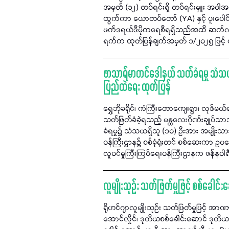
အမှတ် (၁၂) တပ်ရင်းရှိ တပ်ရင်းမှူး အပါ
ထွက်ကာ ယောတပ်တော် (YA) နှင့် ပူးပေါင်း
ဖက်ဒရယ်ဒီမိုကရေစီရရှိသည်အထိ ဆက်လက်တ
ရက်က ထုတ်ပြန်ချက်အမှတ် ၁/၂၀၂၅ ဖြင့
ဖာသာရ်မာတင်ဒေါနယ် သတ်ခံရမှု သံသယတ
ပြည်ထဲရေး ထုတ်ပြန်
ရွှေဘိုခရိုင်၊ ကံကြီးတောကျေးရွာ၊ လုဒ
သတ်ဖြတ်ခံခဲ့ရသည့် မန္တလေးဂိုဏ်းချုပ်
ခံရမှု၌ သံသယရှိသူ (၁၀) ဦးအား အမျိုး
ဝန်ကြီးဌာန၌ စစ်ခုံရုံးတင် စစ်ဆေးကာ ဥ
လူဝင်မှုကြီးကြပ်ရေးဝန်ကြီးဌာနက ဇန်နဝါ
လူမျိုးသုဉ်း သတ်ဖြတ်မှုဖြင့် စစ်ခေါင်
ရိုဟင်ဂျာလူမျိုးသုဉ်း သတ်ဖြတ်မှုဖြင့် အာဏာ
အောင်လှိုင်၊ ဒုတိယစစ်ခေါင်းဆောင် ဒုတိယဗို