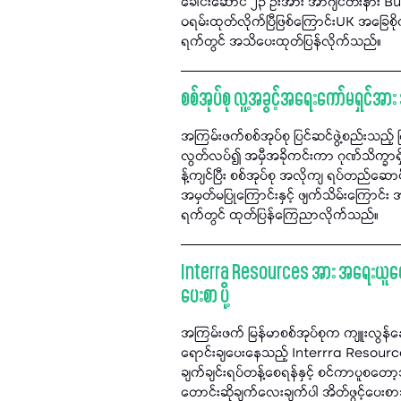
ခေါင်းဆောင် ၂၃ ဦးအား အာဂျင်တီးနား Bu
ဝရမ်းထုတ်လိုက်ပြီဖြစ်ကြောင်းUK အခြေစိ
ရက်တွင် အသိပေးထုတ်ပြန်လိုက်သည်။
စစ်အုပ်စု လူ့အခွင့်အရေးကော်မရှင်အ
အကြမ်းဖက်စစ်အုပ်စု ပြင်ဆင်ဖွဲ့စည်းသည့် 
လွတ်လပ်၍ အမှီအခိုကင်းကာ ဂုဏ်သိက္ခာရှ
န့်ကျင်ပြီး စစ်အုပ်စု အလိုကျ ရပ်တည်
အမှတ်မပြုကြောင်းနှင့် ဖျက်သိမ်းကြောင်
ရက်တွင် ထုတ်ပြန်ကြေညာလိုက်သည်။
Interra Resources အား အရေးယူပေးရန
ပေးစာ ပို့
အကြမ်းဖက် မြန်မာစစ်အုပ်စုက ကျူးလွန်န
ရောင်းချပေးနေသည့် Interrra Resources 
ချက်ချင်းရပ်တန့်စေရန်နှင့် စင်ကာပူစတော
တောင်းဆိုချက်လေးချက်ပါ အိတ်ဖွင့်ပေးစာအ