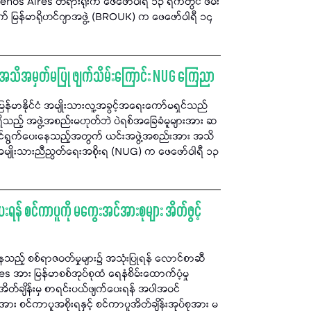
enos Aires တရားရုံးက ဖေဖော်ဝါရီ ၁၃ ရက်တွင် ဖမ်း
ုက် မြန်မာရိုဟင်ဂျာအဖွဲ့ (BROUK) က ဖေဖော်ဝါရီ ၁၄
ား အသိအမှတ်မပြု ဖျက်သိမ်းကြောင်း NUG ကြေညာ
မြန်မာနိုင်ငံ အမျိုးသားလူ့အခွင့်အရေးကော်မရှင်သည်
ိသည့် အဖွဲ့အစည်းမဟုတ်ဘဲ ပဲရစ်အခြေခံမူများအား ဆ
ဆောင်ရွက်ပေးနေသည့်အတွက် ယင်းအဖွဲ့အစည်းအား အသိ
း အမျိုးသားညီညွတ်ရေးအစိုးရ (NUG) က ဖေဖော်ဝါရီ ၁၃
် စင်ကာပူကို မကွေးအင်အားစုများ အိတ်ဖွင့်
ေသည့် စစ်ရာဇဝတ်မှုများ၌ အသုံးပြုရန် လောင်စာဆီ
အား မြန်မာစစ်အုပ်စုထံ ရေနံစိမ်းထောက်ပံ့မှု
့အိတ်ချိန်းမှ စာရင်းပယ်ဖျက်ပေးရန် အပါအဝင်
ား စင်ကာပူအစိုးရနှင့် စင်ကာပူအိတ်ချိန်းအုပ်စုအား မ