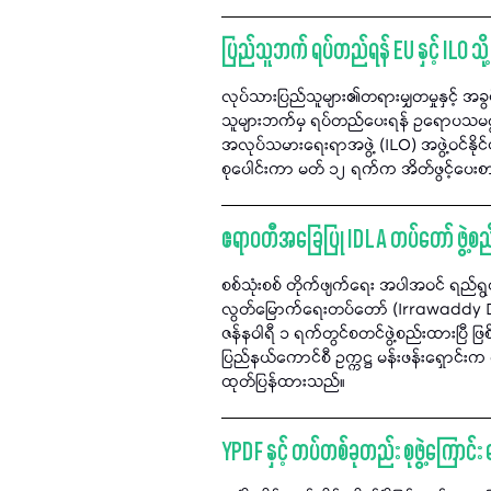
ပြည်သူဘက် ရပ်တည်ရန် EU နှင့် ILO သို့
လုပ်သားပြည်သူများ၏တရားမျှတမှုနှင့် အ
သူများဘက်မှ ရပ်တည်ပေးရန် ဥရောပသမဂ္ဂ (
အလုပ်သမားရေးရာအဖွဲ့ (ILO) အဖွဲ့ဝင်နိုင်င
စုပေါင်းကာ မတ် ၁၂ ရက်က အိတ်ဖွင့်ပေးစာ
ဧရာဝတီအခြေပြု IDLA တပ်တော် ဖွဲ့စည
စစ်သုံးစစ် တိုက်ဖျက်ရေး အပါအဝင် ရည်ရွယ
လွတ်မြောက်ရေးတပ်တော် (Irrawaddy De
ဇန်နဝါရီ ၁ ရက်တွင်စတင်ဖွဲ့စည်းထားပြီ ဖြစ
ပြည်နယ်ကောင်စီ ဥက္ကဋ္ဌ မန်းဖန်းရှောင်း
ထုတ်ပြန်ထားသည်။
YPDF နှင့် တပ်တစ်ခုတည်း စုဖွဲ့ကြောင