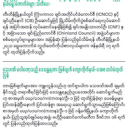
နယ်ရွေးကောက်ခံများ သတိပေး
တီးတိန်မြို့နယ်တွင် ကြားကာလ ချင်းအတိုင်ပင်ခံကောင်စီ (ICNCC) နှင့်
ချင်းညီနောင် (CB) ဦးဆောင်မှုဖြင့် မြို့သိမ်းတိုက်ပွဲစစ်ဆင်ရေးလုပ်ဆောင်
ရန် အပြင်းအထန် လုပ်ဆောင်နေချိန်ဖြစ်၍ ချင်းအမျိုးသားတပ်ဦး (CNF) နှ
င့် အခြားသော ချင်းပြည်ကောင်စီ (Chinland Council) အဖွဲ့ဝင်များက
စစ်ရေးလှုပ်ရှားမှုများအား အမြန်ဆုံး ပြန်လည်ရုပ်သိမ်းရန် တီးတိန်မြို့နယ်
၂၀၂၀ ရွေးကောက်ခံ လွှတ်တော်ကိုယ်စားလှယ်များက ဇန်နဝါရီ ၁၇ ရက်
တွင် ထုတ်ပြန်လိုက်သည်။
သေဒဏ် မပါတော့သည့် ဒေသန္တရတားမြစ်ချက် ကျောတိုက်နယ်-ပအဖ ထပ်မံထုတ်
ပြန်
တားမြစ်ချက်များအား ကျူးလွန်သည်ဟု ထင်ရှားပါက သေဒဏ်အထိ ချမှတ်
နိုင်သည့် တရားစီရင်ခြင်းဖြင့် ဒေသန္တရနည်းဥပဒေအတိုင်း ဆောင်ရွက်မည်
ဟု စာအမှတ် ၀၀၃/၀၁၀/ဂဂ(ကတန)/ဦး-၁ ဖြင့် ထုတ်ပြန်ခဲ့ရာ ဝေဖန်မှုများ
ပြင်းထန်ခဲ့ပြီးနောက် ပြင်းထန်စွာ အရေးယူ ဆောင်ရွက်သွားမည်ဖြစ်ကြောင်း
စာအမှတ် ၀၀၃/၀၁၀/ဂဂ(ကတန)/ဦး-၁ ဖြင့် ဂန့်ဂေါမြို့နယ်၊ ကျောတိုက်
နယ်၊ ပြည်သူ့အုပ်ချုပ်ရေးအဖွဲ့၊ ဗဟိုဦးဆောင်ကော်မတီက ဒီဇင်ဘာ ၁၆ ရက်
တွင် ပြန်လည်ထုတ်ပြန်ထားသည်။