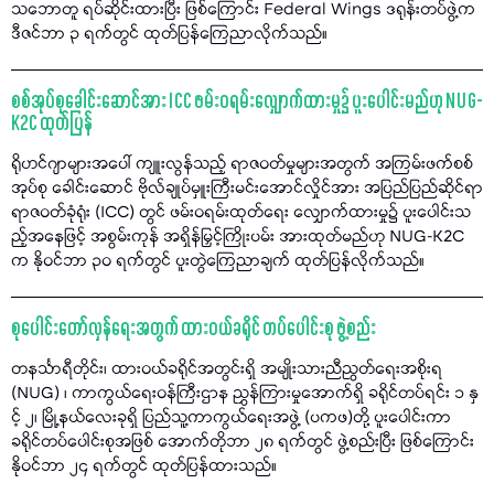
သဘောတူ ရပ်ဆိုင်းထားပြီး ဖြစ်ကြောင်း Federal Wings ဒရုန်းတပ်ဖွဲ့က
ဒီဇင်ဘာ ၃ ရက်တွင် ထုတ်ပြန်ကြေညာလိုက်သည်။
စစ်အုပ်စုခေါင်းဆောင်အား ICC ဖမ်းဝရမ်းလျှောက်ထားမှု၌ ပူးပေါင်းမည်ဟု NUG-
K2C ထုတ်ပြန်
ရိုဟင်ဂျာများအပေါ် ကျူးလွန်သည့် ရာဇဝတ်မှုများအတွက် အကြမ်းဖက်စစ်
အုပ်စု ခေါင်းဆောင် ဗိုလ်ချုပ်မှူးကြီးမင်းအောင်လှိုင်အား အပြည်ပြည်ဆိုင်ရာ
ရာဇဝတ်ခုံရုံး (ICC) တွင် ဖမ်းဝရမ်းထုတ်ရေး လျှောက်ထားမှု၌ ပူးပေါင်းသ
ည့်အနေဖြင့် အစွမ်းကုန် အရှိန်မြှင့်ကြိုးပမ်း အားထုတ်မည်ဟု NUG-K2C
က နိုဝင်ဘာ ၃၀ ရက်တွင် ပူးတွဲကြေညာချက် ထုတ်ပြန်လိုက်သည်။
စုပေါင်းတော်လှန်ရေးအတွက် ထားဝယ်ခရိုင် တပ်ပေါင်းစု ဖွဲ့စည်း
တနင်္သာရီတိုင်း၊ ထားဝယ်ခရိုင်အတွင်းရှိ အမျိုးသားညီညွတ်ရေးအစိုးရ
(NUG) ၊ ကာကွယ်ရေးဝန်ကြီးဌာန ညွှန်ကြားမှုအောက်ရှိ ခရိုင်တပ်ရင်း ၁ နှ
င့် ၂၊ မြို့နယ်လေးခုရှိ ပြည်သူ့ကာကွယ်ရေးအဖွဲ့ (ပကဖ)တို့ ပူးပေါင်းကာ
ခရိုင်တပ်ပေါင်းစုအဖြစ် အောက်တိုဘာ ၂၈ ရက်တွင် ဖွဲ့စည်းပြီး ဖြစ်ကြောင်း
နိုဝင်ဘာ ၂၄ ရက်တွင် ထုတ်ပြန်ထားသည်။