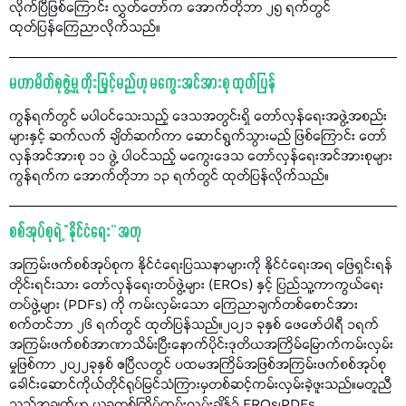
လိုက်ပြီဖြစ်ကြောင်း လွှတ်တော်က အောက်တိုဘာ ၂၅ ရက်တွင်
ထုတ်ပြန်ကြေညာလိုက်သည်။
မဟာမိတ်စုဖွဲ့မှု တိုးမြှင့်မည်ဟု မကွေးအင်အားစု ထုတ်ပြန်
ကွန်ရက်တွင် မပါဝင်သေးသည့် ဒေသအတွင်းရှိ တော်လှန်ရေးအဖွဲ့အစည်း
များနှင့် ဆက်လက် ချိတ်ဆက်ကာ ဆောင်ရွက်သွားမည် ဖြစ်ကြောင်း တော်
လှန်အင်အားစု ၁၁ ဖွဲ့ ပါဝင်သည့် မကွေးဒေသ တော်လှန်ရေးအင်အားစုများ
ကွန်ရက်က အောက်တိုဘာ ၁၃ ရက်တွင် ထုတ်ပြန်လိုက်သည်။
စစ်အုပ်စုရဲ့ “နိုင်ငံရေး” အတု
အကြမ်းဖက်စစ်အုပ်စုက နိုင်ငံရေးပြဿနာများကို နိုင်ငံရေးအရ ဖြေရှင်းရန်
တိုင်းရင်းသား တော်လှန်ရေးတပ်ဖွဲ့များ (EROs) နှင့် ပြည်သူ့ကာကွယ်ရေး
တပ်ဖွဲ့များ (PDFs) ကို ကမ်းလှမ်းသော ကြေညာချက်တစ်စောင်အား
စက်တင်ဘာ ၂၆ ရက်တွင် ထုတ်ပြန်သည်။၂၀၂၁ ခုနှစ် ဖေဖော်ဝါရီ ၁ရက်
အကြမ်းဖက်စစ်အာဏာသိမ်းပြီးနောက်ပိုင်းဒုတိယအကြိမ်မြောက်ကမ်းလှမ်း
မှုဖြစ်ကာ ၂၀၂၂ခုနှစ် ဧပြီလတွင် ပထမအကြိမ်အဖြစ်အကြမ်းဖက်စစ်အုပ်စု
ခေါင်းဆောင်ကိုယ်တိုင်ရုပ်မြင်သံကြားမှတစ်ဆင့်ကမ်းလှမ်းခဲ့ဖူးသည်။မတူညီ
သည့်အချက်မှာ ယခုတစ်ကြိမ်ကမ်းလှမ်းချိန်၌ EROs၊PDFs