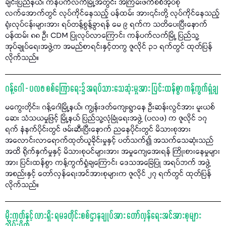
ချင်းပြည်နယ်၊ ကန်ပက်လက်မြို့အတွင်း အကြမ်းဖက်စစ်အုပ်စု
လက်အောက်တွင် လုပ်ကိုင်နေသည့် ဝန်ထမ်း အား၎င်းတို့ လုပ်ကိုင်နေသည့်
ရုံးလုပ်ငန်းများအား ရပ်တန့်စွန့်ခွာရန် မေ ၉ ရက်က သတိပေးပြီးနောက်
ဝန်ထမ်း ၈၈ ဦး CDM ပြုလုပ်လာကြောင်း ကန်ပက်လက်မြို့ ပြည်သူ့
အုပ်ချုပ်ရေးအဖွဲ့က အမည်စာရင်းနှင့်တကွ ဇူလိုင် ၃၁ ရက်တွင် ထုတ်ပြန်
လိုက်သည်။
ဂန့်ဂေါ - ပလဖ စစ်ကြောရေး၌ အရပ်သားသေဆုံးမှုအား ပြင်းထန်စွာ ကန့်ကွက်ရှုံ့ချ
မကွေးတိုင်း၊ ဂန့်ဂေါမြို့နယ်၊ ကျွန်းဒတ်ကျေးရွာနေ ဦးဆန်းလွင်အား မူးယစ်
ဆေး သံသယမှုဖြင့် မြို့နယ် ပြည်သူ့လုံခြုံရေးအဖွဲ့ (ပလဖ) က ဇူလိုင် ၁၇
ရက် နံနက်ပိုင်းတွင် ဖမ်းဆီးပြီးနောက် ညနေပိုင်းတွင် မိသားစုအား
အလောင်းလာရောက်ထုတ်ယူခိုင်းမှုနှင့် ပတ်သက်၍ အသက်သေဆုံးသည်
အထိ ရိုက်နှက်မှုနှင့် မိသားစုဝင်များအား အမှုကျေအေးရန် ကြိုးစားနေမှုများ
အား ပြင်းထန်စွာ ကန့်ကွက်ရှုံချကြောင်း ဒေသအခြေပြု အရပ်ဘက် အဖွဲ့
အစည်းနှင့် တော်လှန်ရေးအင်အားစုများက ဇူလိုင် ၂၇ ရက်တွင် ထုတ်ပြန်
လိုက်သည်။
မိုးကုတ်နှင့် လားရှိုး ရမခတိုင်းစစ်ဌာနချုပ်အား တော်လှန်ရေးအင်အားစုများ