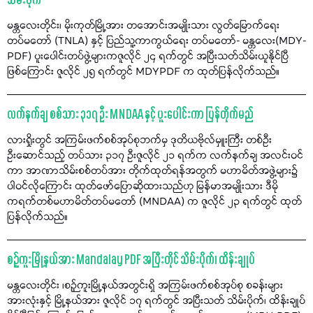
သိမ်းပိုက်
မန္တလေးတိုင်း၊ မိုးကုတ်မြို့အား တအောင်းအမျိုးသား လွတ်မြောက်ရေး
တပ်မတော် (TNLA) နှင့် ပြည်သူ့ကာကွယ်ရေး တပ်မတော်- မန္တလေး(MDY-
PDF) ပူးပေါင်းတပ်ဖွဲ့များကဇူလိုင် ၂၄ ရက်တွင် အပြီးသတ်သိမ်းယူနိုင်ပြီ
ဖြစ်ကြောင်း ဇူလိုင် ၂၅ ရက်တွင် MDYPDF က ထုတ်ပြန်လိုက်သည်။
လက်နက်ချ စစ်သား ၃၁၇ ဦး MNDAA နှင့် ပူးပေါင်းကာ ပြန်တိုက်မည်
လားရှိုးတွင် အကြမ်းဖက်စစ်အုပ်စုဘက်မှ ဒုတိယဗိုလ်မှူးကြီး တစ်ဦး
ဦးဆောင်သည့် တပ်သား ၃၁၇ ဦးဇူလိုင် ၂၁ ရက်က လက်နက်ချ အလင်းဝင်
ကာ အာဏာသိမ်းစစ်တပ်အား တိုက်ထုတ်ရန်အတွက် မဟာမိတ်အဖွဲ့များ၌
ပါဝင်လိုကြောင်း ထုတ်ဖော်ပြောဆိုထားသည်ဟု မြန်မာအမျိုးသား ဒီမို
ကရက်တစ်မဟာမိတ်တပ်မတော် (MNDAA) က ဇူလိုင် ၂၃ ရက်တွင် ထုတ်
ပြန်လိုက်သည်။
စဉ့်ကူးမြို့နယ်အား Mandalay PDF အပြီးတိုင် သိမ်းပိုက်၊ ထိန်းချုပ်
မန္တလေးတိုင်း ၊စဉ့်ကူးမြို့နယ်အတွင်းရှိ အကြမ်းဖက်စစ်အုပ်စု စခန်းများ
အားလုံးနှင့် မြို့နယ်အား ဇူလိုင် ၁၇ ရက်တွင် အပြီးသတ် သိမ်းပိုက်၊ ထိန်းချုပ်