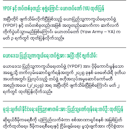
YPDF နှင့် တပ်တစ်ခုတည်း စုဖွဲ့ကြောင်း ယောတပ်တော် (YA) ထုတ်ပြန်
အပြီးတိုင် ဖျက်သိမ်းလိုက်ပြီဖြစ်သည့် ယောပြည်သူ့ကာကွယ်ရေးတပ်ဖွဲ့
(YPDF) နှင့် တပ်တစ်ခုတည်းအဖြစ် အတူတည်ဆောက်ကာ ဆက်လက်
တိုက်ပွဲဝင်သွားမည်ဖြစ်ကြောင်း ယောတပ်တော် (Yaw Army – YA) က
မတ် ၃ ရက်တွင် ထုတ်ပြန်လိုက်သည်။
ယောဒေသ ပြည်သူ့ကာကွယ်ရေးတပ်ဖွဲ့အား အပြီးတိုင် ဖျက်သိမ်း
ယောဒေသ ပြည်သူ့ကာကွယ်ရေးတပ်ဖွဲ့ (YPDF) အား ပိုမိုကောင်းမွန်သော
အရွေ့သို့ တက်လှမ်းဆောင်ရွက်ရန်အတွက် ၂၀၂၅ ခုနှစ် ဖေဖော်ဝါရီ ဒုတိယ
အပတ်အတွင်း ပြုလုပ်သည့် တပ်ဖွဲ့ ဗဟိုအလုပ်အမှုဆောင်ကော်မတီ
အစည်းအဝေး (၂/၂၀၂၅) အရ အပြီးတိုင် ဖျက်သိမ်းပြီဖြစ်ကြောင်း မတ် ၂
ရက်တွင် ထုတ်ပြန်လိုက်သည်။
မူသုံးချက်ပါ နိုင်ငံရေးကြေညာစာတမ်းအား ပြည်သူ့တော်လှန်ရေးတပ်ဦး ထုတ်ပြန်
ဆိုရှယ်ဒီမိုကရေစီကို ယုံကြည်လက်ခံကာ စစ်အာဏာရှင်စနစ် အမြစ်ပြတ်
တိုက်ထုတ်ရေး၊ ဒီမိုကရေစီရေးနှင့် ငြိမ်းချမ်းရေး မူသုံးချက်အား ကိုင်စွဲထား