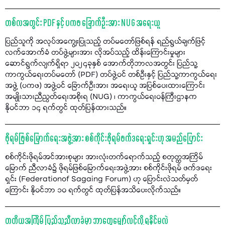
တစ်လအတွင်း PDF နှင့် ပကဖ ခြောက်ဦးအား NUG အရေးယူ
ပြည်သူကို အလုပ်အကျွေးပြုသည့် တပ်မတော်ဖြစ်ရန် ရည်ရွယ်ချက်ဖြင့်
လက်အောက်ခံ တပ်ဖွဲ့များအား လိုအပ်သည့် ထိန်းကြောင်းမှုများ
ဆောင်ရွက်လျက်ရှိရာ ၂၀၂၄ခုနှစ် အောက်တိုဘာလအတွင်း ပြည်သူ့
ကာကွယ်ရေးတပ်မတော် (PDF) တပ်ဖွဲ့ဝင် တစ်ဦးနှင့် ပြည်သူ့ကာကွယ်ရေး
အဖွဲ့ (ပကဖ) အဖွဲ့ဝင် ခြောက်ဦးအား အရေးယူ အပြစ်ပေးထားကြောင်း
အမျိုးသားညီညွတ်ရေးအစိုးရ (NUG) ၊ ကာကွယ်ရေးဝန်ကြီးဌာနက
နိုဝင်ဘာ ၁၄ ရက်တွင် ထုတ်ပြန်ထားသည်။
ဖိုရမ်ဖြစ်မြောက်ရေးအဖွဲ့အား စစ်ကိုင်းဖိုရမ်ဖက်ဒရေးရှင်းဟု အမည်ပြောင်း
စစ်ကိုင်းဖိုရမ်အင်အားစုများ အားလုံးတက်ရောက်သည့် စတုတ္ထအကြိမ်
မြောက် ညီလာခံ၌ ဖိုရမ်ဖြစ်မြောက်ရေးအဖွဲ့အား စစ်ကိုင်းဖိုရမ် ဖက်ဒရေး
ရှင်း (Federationof Sagaing Forum) ဟု ပြောင်းလဲသတ်မှတ်
ကြောင်း နိုဝင်ဘာ ၁၀ ရက်တွင် ထုတ်ပြန်အသိပေးလိုက်သည်။
တတိယအကြိမ် ပြည်သူ့ညီလာခံမှာ ဘာတွေမျှော်လင့်လို့ ရနိုင်မလဲ