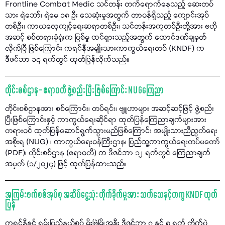
Frontline Combat Medic သင်တန်း တက်ရောက်နေသည့် ဆေးတပ်
သား ရဲဘော်၊ ရဲမေ ၁၈ ဦး သေဆုံးမှုအတွက် တာဝန်ရှိသည့် ကျောင်းအုပ်
တစ်ဦး၊ ကာယလေ့ကျင့်ရေးဆရာတစ်ဦး၊ သင်တန်းအကူတစ်ဦးတို့အား ဗဟို
အဆင့် စစ်တရားခုံရုံးက ပြစ်မှု ထင်ရှားသည့်အတွက် ထောင်ဒဏ်ချမှတ်
လိုက်ပြီ ဖြစ်ကြောင်း ကရင်နီအမျိုးသားကာကွယ်ရေးတပ် (KNDF) က
ဒီဇင်ဘာ ၁၄ ရက်တွင် ထုတ်ပြန်လိုက်သည်။
တိုင်းစစ်ဌာန – ဧရာဝတီ ဖွဲ့စည်းပြီးဖြစ်ကြောင်း NUGကြေညာ
တိုင်းစစ်ဌာနအား စစ်ကြောင်း၊ တပ်ရင်း၊ ဗျူဟာများ အဆင့်ဆင့်ဖြင့် ဖွဲ့စည်း
ပြီးဖြစ်ကြောင်းနှင့် ကာကွယ်ရေးဆိုင်ရာ ထုတ်ပြန်ကြေညာချက်များအား
တရားဝင် ထုတ်ပြန်ဆောင်ရွက်သွားမည်ဖြစ်ကြောင်း အမျိုးသားညီညွတ်ရေး
အစိုးရ (NUG) ၊ ကာကွယ်ရေးဝန်ကြီးဌာန၊ ပြည်သူ့ကာကွယ်ရေးတပ်မတော်
(PDF)၊ တိုင်းစစ်ဌာန (ဧရာဝတီ) က ဒီဇင်ဘာ ၁၂ ရက်တွင် ကြေညာချက်
အမှတ် (၁/၂၀၂၄) ဖြင့် ထုတ်ပြန်ထားသည်။
အကြမ်းဖက်စစ်အုပ်စု အဆိပ်ငွေ့သုံး တိုက်ခိုက်မှုအား သက်သေနှင့်တကွ KNDF ထုတ်
ပြန်
ကရင်နီနှင့် ရှမ်းပြည်နယ်စပ် မိုးဗြဲမြို့အနီး ဒီဇင်ဘာ ၇ နှင့် ၈ ရက် တိုက်ပွဲ