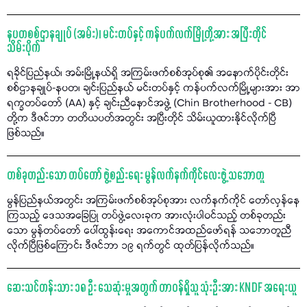
နပတစစ်ဌာနချုပ် (အမ်း)၊ မင်းတပ်နှင့် ကန်ပက်လက်မြို့တို့အား အပြီးတိုင်
သိမ်းပိုက်
ရခိုင်ပြည်နယ်၊ အမ်းမြို့နယ်ရှိ အကြမ်းဖက်စစ်အုပ်စု၏ အနောက်ပိုင်းတိုင်း
စစ်ဌာနချုပ်-နပတ၊ ချင်းပြည်နယ် မင်းတပ်နှင့် ကန်ပက်လက်မြို့များအား အာ
ရက္ခတပ်တော် (AA) နှင့် ချင်းညီနောင်အဖွဲ့ (Chin Brotherhood - CB)
တို့က ဒီဇင်ဘာ တတိယပတ်အတွင်း အပြီးတိုင် သိမ်းယူထားနိုင်လိုက်ပြီ
ဖြစ်သည်။
တစ်ခုတည်းသော တပ်တော် ဖွဲ့စည်းရေး မွန်လက်နက်ကိုင်လေးဖွဲ့ သဘောတူ
မွန်ပြည်နယ်အတွင်း အကြမ်းဖက်စစ်အုပ်စုအား လက်နက်ကိုင် တော်လှန်နေ
ကြသည့် ဒေသအခြေပြု တပ်ဖွဲ့လေးခုက အားလုံးပါဝင်သည့် တစ်ခုတည်း
သော မွန်တပ်တော် ပေါ်ထွန်းရေး အကောင်အထည်ဖော်ရန် သဘောတူညီ
လိုက်ပြီဖြစ်ကြောင်း ဒီဇင်ဘာ ၁၉ ရက်တွင် ထုတ်ပြန်လိုက်သည်။
ဆေးသင်တန်းသား ၁၈ ဦး သေဆုံးမှုအတွက် တာဝန်ရှိသူ သုံးဦးအား KNDF အရေးယူ