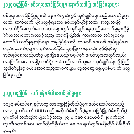
၂၀၂၄ လည်ပြန် - စစ်ရေးအောင်မြင်မှုများနောက် သတိပြုဆင်ခြင်စရာများ
စစ်ရေးအောင်မြင်မှုများ၏ နောက်ကွယ်တွင် အုပ်ချုပ်ရေးတည်ဆောက်မှုများ
လည်း ဆက်လက် မြင်တွေ့ခဲ့ရသော နှစ်တနှစ်ဖြစ်ခဲ့သည်။ အထူးသဖြင့်
အလယ်ပိုင်းမဟုတ်သော ဒေသများတွင် အုပ်ချုပ်ရေးတည်ဆောက်မှုများပိုမို
ခိုင်မာအားကောင်းလာခဲ့သည်။ ကရင်နီပြည်၏ ကြားကာလ အုပ်ချုပ်ရေး
ကောင်စီ သည်နမူနာပြစရာ တခုဖြစ်ခဲ့သလို၊ တအာင်းဒေသ၏ အုပ်ချုပ်ရေး
တည်ဆောက်မှုများ လည်းစတင်မြင်တွေ့စပြုလာရသည်။ နဂိုရှိရင်းစွဲ
အုပ်ချုပ်ရေးလည်ပတ်မှု များရှိနေသည့်ကချင်နှင့် ကော်သူးလေတွင်လည်း
အပြောင်းအလဲ အချို့စတင်ရှိလာခဲ့သည်။ကော်သူးလေအုပ်ချုပ်ရေးကို ပြည်
သူပါဝင်မှုဖြင့် ဖော်ဆောင်သည့်သာဓကများ၊ လူထုဆွေးနွေးမှုပုံစံများကို တွေ့
မြင်ရသည်။
၂၀၂၄ လည်ပြန် - တော်လှန်စစ်၏ အောင်မြင်မှုများ
၁၀၂၇ စစ်ဆင်ရေးနှင့်အတူ တကျော့ပြန်တိုက်ပွဲများဖော်ဆောင်လာသည့်
အာရက္ခတပ်တော် (AA) သည် စခန်းသိမ်းတိုက်ပွဲများအပြင်မြို့သိမ်းတိုက်ပွဲ
များကိုပါ ဆက်တိုက်ပြုလုပ်ခဲ့သည်။ ၂၀၂၄ ခုနှစ် ဖေဖော်ဝါရီ ၂၄ရက်တွင်
ဘူးသီးတောင်အား စတင်တိုက်ခိုက်ကာ မေ ၁၈ ရက်တွင်အပြီးတိုင်သိမ်းပိုက်
ခဲ့သည်။