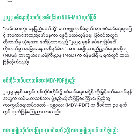
၂၀၂၄ စစ်ရေးတိုးတက်မှု အစီရင်ခံစာ NUG-MoD ထုတ်ပြန်
“လမ်းအားလုံး နေပြည်တော်သို့" မဟာဗျူဟာစီမံချက်အား စစ်ဆင်ရေးများဖြ
င့် အကောင်အထည်ဖော်နေကာ နွေဦးတော်လှန်ရေး ဖြစ်စဉ်အတွင်း
တိုးတက်မှု သုံးခုအား ဖော်ပြထားသည့် "၂၀၂၄ ခုနှစ် စစ်ရေးဖြစ်ပေါ်
တိုးတက်မှု အခြေအနေ အစီရင်ခံစာ" အား အမျိုးသားညီညွတ်ရေးအစိုးရ
(NUG)၊ ကာကွယ်ရေးဝန်ကြီးဌာန (MoD) က ဇန်နဝါရီ ၄ ရက်တွင် ထုတ်
ပြန်လိုက်သည်။
စစ်ကိုင်းတပ်မဟာသစ်အား MDY-PDF ဖွဲ့စည်း
၂၀၂၅ ခုနှစ်အတွင်း စစ်ကိုင်းတိုင်း၌ စစ်ဆင်ရေးအရှိန် တိုးမြှင့်ဖော်ဆောင်ရန်
အတွက် တပ်မဟာသစ်အား ဖွဲ့စည်းလိုက်ပြီဖြစ်ကြောင်း ပြည်သူ့
ကာကွယ်ရေးတပ်မတော် - မန္တလေး (MDY-PDF) က ဒီဇင်ဘာ ၃၀ ရက်
တွင် ထုတ်ပြန်ကြေညာထားသည်။
ဗမာလူမျိုးကိုယ်စားပြု ဗမာ့တပ်တော် (သို့) ဗမာလူမျိုးစုတပ်တော် ဖွဲ့စည်း