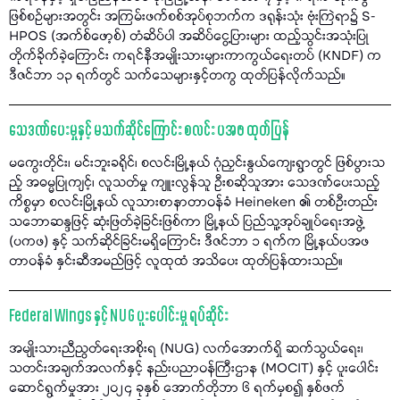
ဖြစ်စဉ်များအတွင်း အကြမ်းဖက်စစ်အုပ်စုဘက်က ဒရုန်းသုံး ဗုံးကြဲရာ၌ S-
HPOS (အက်စ်ဖော့စ်) တံဆိပ်ပါ အဆိပ်ငွေ့ပြားများ ထည့်သွင်းအသုံးပြု
တိုက်ခိုက်ခဲ့ကြောင်း ကရင်နီအမျိုးသားများကာကွယ်ရေးတပ် (KNDF) က
ဒီဇင်ဘာ ၁၃ ရက်တွင် သက်သေများနှင့်တကွ ထုတ်ပြန်လိုက်သည်။
သေဒဏ်ပေးမှုနှင့် မသက်ဆိုင်ကြောင်း စလင်း ပအဖ ထုတ်ပြန်
မကွေးတိုင်း၊ မင်းဘူးခရိုင်၊ စလင်းမြို့နယ် ဂုံညှင်းနွယ်ကျေးရွာတွင် ဖြစ်ပွားသ
ည့် အဓမ္မပြုကျင့်၊ လူသတ်မှု ကျူးလွန်သူ ဦးစဆိုသူအား သေဒဏ်ပေးသည့်
ကိစ္စမှာ စလင်းမြို့နယ် လူသားစာနာတာဝန်ခံ Heineken ၏ တစ်ဦးတည်း
သဘောဆန္ဒဖြင့် ဆုံးဖြတ်ခဲ့ခြင်းဖြစ်ကာ မြို့နယ် ပြည်သူ့အုပ်ချုပ်ရေးအဖွဲ့
(ပကဖ) နှင့် သက်ဆိုင်ခြင်းမရှိကြောင်း ဒီဇင်ဘာ ၁ ရက်က မြို့နယ်ပအဖ
တာဝန်ခံ နှင်းဆီအမည်ဖြင့် လူထုထံ အသိပေး ထုတ်ပြန်ထားသည်။
Federal Wings နှင့် NUG ပူးပေါင်းမှု ရပ်ဆိုင်း
အမျိုးသားညီညွတ်ရေးအစိုးရ (NUG) လက်အောက်ရှိ ဆက်သွယ်ရေး၊
သတင်းအချက်အလက်နှင့် နည်းပညာဝန်ကြီးဌာန (MOCIT) နှင့် ပူးပေါင်း
ဆောင်ရွက်မှုအား ၂၀၂၄ ခုနှစ် အောက်တိုဘာ ၆ ရက်မှစ၍ နှစ်ဖက်