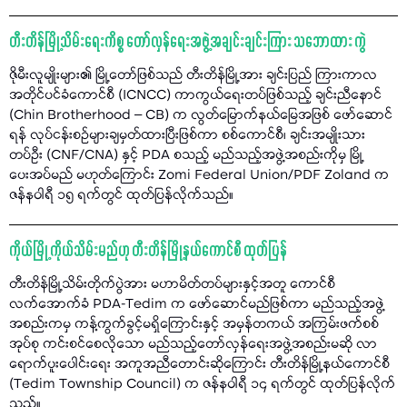
တီးတိန်မြို့သိမ်းရေးကိစ္စ တော်လှန်ရေးအဖွဲ့အချင်းချင်းကြား သဘောထား ကွဲ
ဇိုမီးလူမျိုးများ၏ မြို့တော်ဖြစ်သည် တီးတိန်မြို့အား ချင်းပြည် ကြားကာလ
အတိုင်ပင်ခံကောင်စီ (ICNCC) ကာကွယ်ရေးတပ်ဖြစ်သည့် ချင်းညီနောင်
(Chin Brotherhood – CB) က လွတ်မြောက်နယ်မြေအဖြစ် ဖော်ဆောင်
ရန် လုပ်ငန်းစဉ်များချမှတ်ထားပြီးဖြစ်ကာ စစ်ကောင်စီ၊ ချင်းအမျိုးသား
တပ်ဦး (CNF/CNA) နှင့် PDA စသည့် မည်သည့်အဖွဲ့အစည်းကိုမှ မြို့
ပေးအပ်မည် မဟုတ်ကြောင်း Zomi Federal Union/PDF Zoland က
ဇန်နဝါရီ ၁၅ ရက်တွင် ထုတ်ပြန်လိုက်သည်။
ကိုယ်မြို့ ကိုယ်သိမ်းမည်ဟု တီးတိန်မြို့နယ်ကောင်စီ ထုတ်ပြန်
တီးတိန်မြို့သိမ်းတိုက်ပွဲအား မဟာမိတ်တပ်များနှင့်အတူ ကောင်စီ
လက်အောက်ခံ PDA-Tedim က ဖော်ဆောင်မည်ဖြစ်ကာ မည်သည့်အဖွဲ့
အစည်းကမှ ကန့်ကွက်ခွင့်မရှိကြောင်းနှင့် အမှန်တကယ် အကြမ်းဖက်စစ်
အုပ်စု ကင်းစင်စေလိုသော မည်သည့်တော်လှန်ရေးအဖွဲ့အစည်းမဆို လာ
ရောက်ပူးပေါင်းရေး အကူအညီတောင်းဆိုကြောင်း တီးတိန်မြို့နယ်ကောင်စီ
(Tedim Township Council) က ဇန်နဝါရီ ၁၄ ရက်တွင် ထုတ်ပြန်လိုက်
သည်။