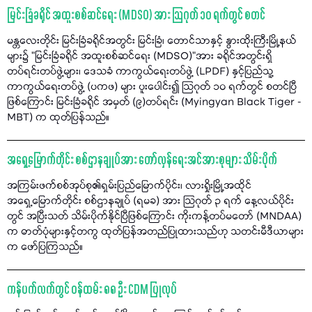
မြင်းခြံခရိုင် အထူးစစ်ဆင်ရေး (MDSO) အား သြဂုတ် ၁၀ ရက်တွင် စတင်
မန္တလေးတိုင်း မြင်းခြံခရိုင်အတွင်း မြင်းခြံ၊ တောင်သာနှင့် နွားထိုးကြီးမြို့နယ်
များ၌ "မြင်းခြံခရိုင် အထူးစစ်ဆင်ရေး (MDSO)”အား ခရိုင်အတွင်းရှိ
တပ်ရင်းတပ်ဖွဲ့များ၊ ဒေသခံ ကာကွယ်ရေးတပ်ဖွဲ့ (LPDF) နှင့်ပြည်သူ့
ကာကွယ်ရေးတပ်ဖွဲ့ (ပကဖ) များ ပူးပေါင်း၍ သြဂုတ် ၁၀ ရက်တွင် စတင်ပြီ
ဖြစ်ကြောင်း မြင်းခြံခရိုင် အမှတ် (၉)တပ်ရင်း (Myingyan Black Tiger -
MBT) က ထုတ်ပြန်သည်။
အရှေ့မြောက်တိုင်း စစ်ဌာနချုပ်အား တော်လှန်ရေးအင်အားစုများ သိမ်းပိုက်
အကြမ်းဖက်စစ်အုပ်စု၏ရှမ်းပြည်မြောက်ပိုင်း၊ လားရှိုးမြို့အထိုင်
အရှေ့မြောက်တိုင်း စစ်ဌာနချုပ် (ရမခ) အား သြဂုတ် ၃ ရက် နေ့လယ်ပိုင်း
တွင် အပြီးသတ် သိမ်းပိုက်နိုင်ပြီဖြစ်ကြောင်း ကိုးကန့်တပ်မတော် (MNDAA)
က ဓာတ်ပုံများနှင့်တကွ ထုတ်ပြန်အတည်ပြုထားသည်ဟု သတင်းမီဒီယာများ
က ဖော်ပြကြသည်။
ကန်ပက်လက်တွင် ဝန်ထမ်း ၈၈ ဦး CDM ပြုလုပ်