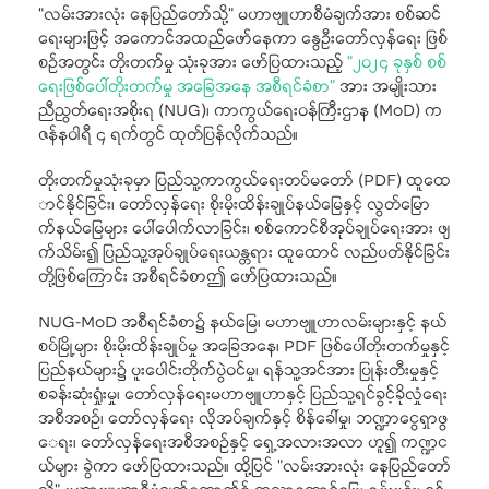
“လမ်းအားလုံး နေပြည်တော်သို့" မဟာဗျူဟာစီမံချက်အား စစ်ဆင်
ရေးများဖြင့် အကောင်အထည်ဖော်နေကာ နွေဦးတော်လှန်ရေး ဖြစ်
စဉ်အတွင်း တိုးတက်မှု သုံးခုအား ဖော်ပြထားသည့်
"၂၀၂၄ ခုနှစ် စစ်
ရေးဖြစ်ပေါ်တိုးတက်မှု အခြေအနေ အစီရင်ခံစာ"
အား အမျိုးသား
ညီညွတ်ရေးအစိုးရ (NUG)၊ ကာကွယ်ရေးဝန်ကြီးဌာန (MoD) က
ဇန်နဝါရီ ၄ ရက်တွင် ထုတ်ပြန်လိုက်သည်။
တိုးတက်မှုသုံးခုမှာ ပြည်သူ့ကာကွယ်ရေးတပ်မတော် (PDF) ထူထေ
ာင်နိုင်ခြင်း၊ တော်လှန်ရေး စိုးမိုးထိန်းချုပ်နယ်မြေနှင့် လွတ်မြော
က်နယ်မြေများ ပေါ်ပေါက်လာခြင်း၊ စစ်ကောင်စီအုပ်ချုပ်ရေးအား ဖျ
က်သိမ်း၍ ပြည်သူ့အုပ်ချုပ်ရေးယန္တရား ထူထောင် လည်ပတ်နိုင်ခြင်း
တို့ဖြစ်ကြောင်း အစီရင်ခံစာဤ ဖော်ပြထားသည်။
NUG-MoD အစီရင်ခံစာ၌ နယ်မြေ၊ မဟာဗျူဟာလမ်းများနှင့် နယ်
စပ်မြို့များ စိုးမိုးထိန်းချုပ်မှု အခြေအနေ၊ PDF ဖြစ်ပေါ်တိုးတက်မှုနှင့်
ပြည်နယ်များ၌ ပူးပေါင်းတိုက်ပွဲဝင်မှု၊ ရန်သူ့အင်အား ပြုန်းတီးမှုနှင့်
စခန်းဆုံးရှုံးမှု၊ တော်လှန်ရေးမဟာဗျူဟာနှင့် ပြည်သူ့ရင်ခွင့်ခိုလှုံရေး
အစီအစဉ်၊ တော်လှန်ရေး လိုအပ်ချက်နှင့် စိန်ခေါ်မှု၊ ဘဏ္ဍာငွေရှာဖွ
ေရး၊ တော်လှန်ရေးအစီအစဉ်နှင့် ရှေ့အလားအလာ ဟူ၍ ကဏ္ဍင
ယ်များ ခွဲကာ ဖော်ပြထားသည်။ ထို့ပြင် "လမ်းအားလုံး နေပြည်တော်