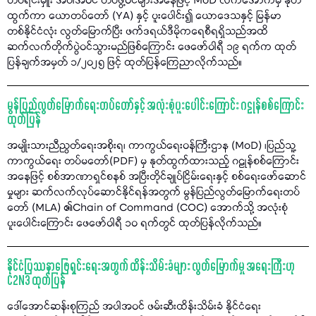
တပ်ရင်းမှူး အပါအဝင် တပ်ဖွဲ့ဝင်များအနေဖြင့် MoD လက်အောက်မှ နုတ်
ထွက်ကာ ယောတပ်တော် (YA) နှင့် ပူးပေါင်း၍ ယောဒေသနှင့် မြန်မာ
တစ်နိုင်ငံလုံး လွတ်မြောက်ပြီး ဖက်ဒရယ်ဒီမိုကရေစီရရှိသည်အထိ
ဆက်လက်တိုက်ပွဲဝင်သွားမည်ဖြစ်ကြောင်း ဖေဖော်ဝါရီ ၁၉ ရက်က ထုတ်
ပြန်ချက်အမှတ် ၁/၂၀၂၅ ဖြင့် ထုတ်ပြန်ကြေညာလိုက်သည်။
မွန်ပြည်လွတ်မြောက်ရေးတပ်တော်နှင့် အလုံးစုံပူးပေါင်းကြောင်း ဂဠုန်စစ်ကြောင်း
ထုတ်ပြန်
အမျိုးသားညီညွတ်ရေးအစိုးရ၊ ကာကွယ်ရေးဝန်ကြီးဌာန (MoD) ၊ပြည်သူ့
ကာကွယ်ရေး တပ်မတော်(PDF) မှ နုတ်ထွက်ထားသည့် ဂဠုန်စစ်ကြောင်း
အနေဖြင့် စစ်အာဏာရှင်စနစ် အပြီးတိုင်ချုပ်ငြိမ်းရေးနှင့် စစ်ရေးဖော်ဆောင်
မှုများ ဆက်လက်လုပ်ဆောင်နိုင်ရန်အတွက် မွန်ပြည်လွတ်မြောက်ရေးတပ်
တော် (MLA) ၏Chain of Command (COC) အောက်သို့ အလုံးစုံ
ပူးပေါင်းကြောင်း ဖေဖော်ဝါရီ ၁၀ ရက်တွင် ထုတ်ပြန်လိုက်သည်။
နိုင်ငံပြဿနာဖြေရှင်းရေးအတွက် ထိန်းသိမ်းခံများ လွတ်မြောက်မှု အရေးကြီးဟု
C2N3 ထုတ်ပြန်
ဒေါ်အောင်ဆန်းစုကြည် အပါအဝင် ဖမ်းဆီးထိန်းသိမ်းခံ နိုင်ငံရေး