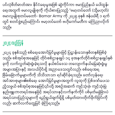
ပင်လုံစိတ်ဓာတ်အား နိုင်ငံရေးမူအဖြစ် ဆွဲကိုင်ကာ ဗမာပြည်နယ် ပေါ်ထွန်း
ရေးအတွက် ဗမာလူမျိုးစုကို ကိုယ်စားပြုသည့် "ဗမာ့တပ်တော် (သို့မဟုတ်)
ဗမာလူမျိုးစုတပ်မတော်- Bamar Army ကို ၂၀၂၅ ခုနှစ် ဇန်ဝဝါရီ ၁ ရက်
တွင် စတင်ဖွဲ့စည်းကြောင်း ဗမာ့တပ်တော် ဗဟိုကော်မတီက ကြေညာလိုက်
သည်။
၂၀၂၄ လည်ပြန်
၂၀၂၄ ခုနှစ်သည် စစ်ရေးအောင်မြင်မှုများဖြင့် ပြဋ္ဌာန်းသောနှစ်တနှစ်ဖြစ်ခဲ့
သည်။ စစ်အုပ်စုအနေဖြင့် တိုင်းစစ်ဌာနချုပ် ၁၄ ခုအနက်တိုင်းစစ်ဌာနချုပ်နှစ်
ခုကို လက်လွှတ်ဆုံးရှုံးခဲ့ရသလို နယ်စပ်ဒေသ တလျောက်နယ်မြေဆုံးရှုံးမှု
အများအပြားနှင့် အလယ်ပိုင်းရှိ အညာဒေသတွင်လည်း စစ်ရေးအရ
ခြိမ်းခြောက်မှုများကိကို သိသိသာသာ ရင်ဆိုင်ခဲ့ရသည်။ တော်လှန်ရေး
အင်အားစုများ၏စစ်ရေး အောင်မြင်မှုများအတွက် လူထုကို ပြစ်ဒဏ်ပေးသ
ည့်သဖွယ် စစ်အုပ်စုအနေဖြင့်၎င်းတို့ အစဉ်အဆက် ကျင့်သုံးခဲ့၊ ကျင့်သုံးမြဲ
နည်းဗျူဟာတရပ်အနေဖြင့် အရပ်သားနှင့်လက်နက်ကိုင် ပစ်မှတ်မခွဲခြားပဲ
အရပ်သားပြည်သူများကို ရည်ရွယ်ချက်ရှိရှိ ပစ်မှတ်ထားတိုက်ခိုက်ခြင်းကို
လည်း ဆက်လက်တွေ့မြင် ခဲ့ကြရသည်။