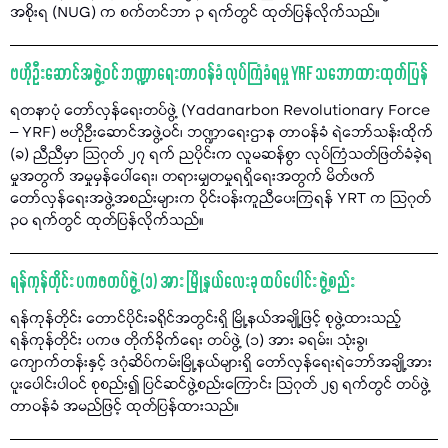
အစိုးရ (NUG) က စက်တင်ဘာ ၃ ရက်တွင် ထုတ်ပြန်လိုက်သည်။
ဗဟိုဦးဆောင်အဖွဲ့ဝင် ဘဏ္ဍာရေးတာဝန်ခံ လုပ်ကြံခံရမှု YRF သဘောထားထုတ်ပြန်
ရတနာပုံ တော်လှန်ရေးတပ်ဖွဲ့ (Yadanarbon Revolutionary Force
– YRF) ဗဟိုဦးဆောင်အဖွဲ့ဝင်၊ ဘဏ္ဍာရေးဌာန တာဝန်ခံ ရဲဘော်သန်းထိုက်
(ခ) ညီညီမှာ သြဂုတ် ၂၇ ရက် ညပိုင်းက လူမဆန်စွာ လုပ်ကြံသတ်ဖြတ်ခံခဲ့ရ
မှုအတွက် အမှုမှန်ပေါ်ရေး၊ တရားမျှတမှုရရှိရေးအတွက် မိတ်ဖက်
တော်လှန်ရေးအဖွဲ့အစည်းများက ဝိုင်းဝန်းကူညီပေးကြရန် YRT က သြဂုတ်
၃၀ ရက်တွင် ထုတ်ပြန်လိုက်သည်။
ရန်ကုန်တိုင်း ပကဖတပ်ဖွဲ့ (၁) အား မြို့နယ်လေးခု ထပ်ပေါင်း ဖွဲ့စည်း
ရန်ကုန်တိုင်း တောင်ပိုင်းခရိုင်အတွင်းရှိ မြို့နယ်အချို့ဖြင့် စုဖွဲ့ထားသည့်
ရန်ကုန်တိုင်း ပကဖ တိုက်ခိုက်ရေး တပ်ဖွဲ့ (၁) အား ခရမ်း၊ သုံးခွ၊
ကျောက်တန်းနှင့် ဒဂုံဆိပ်ကမ်းမြို့နယ်များရှိ တော်လှန်ရေးရဲဘော်အချို့အား
ပူးပေါင်းပါဝင် စုစည်း၍ ပြင်ဆင်ဖွဲ့စည်းကြောင်း သြဂုတ် ၂၅ ရက်တွင် တပ်ဖွဲ့
တာဝန်ခံ အမည်ဖြင့် ထုတ်ပြန်ထားသည်။