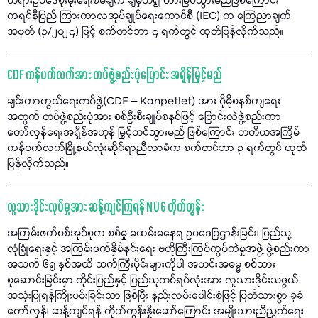
တရားဥပဒေစိုးမိုးရေးစီမံချက် ချမှတ်၍ တားမြစ်သွားမည်ဖြစ်ကြောင်း
ကရင်နီပြည် ကြားကာလအုပ်ချုပ်ရေးကောင်စီ (IEC) က ကြေညာချက်
အမှတ် (၃/၂၀၂၄) ဖြင့် စက်တင်ဘာ ၄ ရက်တွင် ထုတ်ပြန်လိုက်သည်။
CDF ကန်ပက်လက်အား တပ်ဖွဲ့စည်းပုံပြောင်း အရှိန်မြှင့်မည်
ချင်းကာကွယ်ရေးတပ်ဖွဲ့(CDF – Kanpetlet) အား ပိုမိုစနစ်ကျရေး
အတွက် တပ်ဖွဲ့စည်းပုံအား စစ်ဦးစီးချုပ်စနစ်ဖြင့် ပြောင်းလဲဖွဲ့စည်းကာ
တော်လှန်ရေးအရှိန်အဟုန် မြှင့်တင်သွားမည် ဖြစ်ကြောင်း တတိယအကြိမ်
ကန်ပက်လက်မြို့နယ်လုံးဆိုင်ရာညီလာခံက စက်တင်ဘာ ၃ ရက်တွင် ထုတ်
ပြန်လိုက်သည်။
လူသားဒိုင်းလုပ်မှုအား ဆန့်ကျင်ကြရန် NUG တိုက်တွန်း
အကြမ်းဖက်စစ်အုပ်စုက စစ်မှု မထမ်းမနေရ ဥပဒေပြဌာန်းခြင်း၊ ပြည်သူ့
လုံခြုံရေးနှင့် အကြမ်းဖက်နှိမ်နင်းရေး ဗဟိုကြီးကြပ်ကွပ်ကဲမှုအဖွဲ့ ဖွဲ့စည်းကာ
အသက် ၆၅ နှစ်အထိ သက်ကြီးပိုင်းများကိုပါ အတင်းအဓမ္မ စစ်သား
စုဆောင်းခြင်းမှာ တိုင်းပြည်နှင့် ပြည်သူတစ်ရပ်လုံးအား လူသားဒိုင်းသဖွယ်
အသုံးပြုရန်ကြိုးပမ်းခြင်းသာ ဖြစ်ပြီး နည်းလမ်းပေါင်းစုံဖြင့် ပြတ်သားစွာ ခုခံ
တော်လှန်၊ ဆန့်ကျင်ရန် တိုက်တွန်းနှိုးဆော်ကြောင်း အမျိုးသားညီညွတ်ရေး