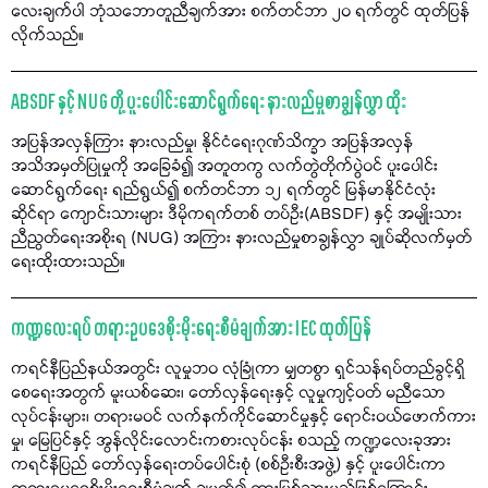
လေးချက်ပါ ဘုံသဘောတူညီချက်အား စက်တင်ဘာ ၂၀ ရက်တွင် ထုတ်ပြန်
လိုက်သည်။
ABSDF နှင့် NUG တို့ ပူးပေါင်းဆောင်ရွက်ရေး နားလည်မှုစာချွန်လွှာ ထိုး
အပြန်အလှန်ကြား နားလည်မှု၊ နိုင်ငံရေးဂုဏ်သိက္ခာ အပြန်အလှန်
အသိအမှတ်ပြုမှုကို အခြေခံ၍ အတူတကွ လက်တွဲတိုက်ပွဲဝင် ပူးပေါင်း
ဆောင်ရွက်ရေး ရည်ရွယ်၍ စက်တင်ဘာ ၁၂ ရက်တွင် မြန်မာနိုင်ငံလုံး
ဆိုင်ရာ ကျောင်းသားများ ဒီမိုကရက်တစ် တပ်ဦး(ABSDF) နှင့် အမျိုးသား
ညီညွတ်ရေးအစိုးရ (NUG) အကြား နားလည်မှုစာချွန်လွှာ ချုပ်ဆိုလက်မှတ်
ရေးထိုးထားသည်။
ကဏ္ဍလေးရပ် တရားဥပဒေစိုးမိုးရေးစီမံချက်အား IEC ထုတ်ပြန်
ကရင်နီပြည်နယ်အတွင်း လူမှုဘဝ လုံခြုံကာ မျှတစွာ ရှင်သန်ရပ်တည်ခွင့်ရှိ
စေရေးအတွက် မူးယစ်ဆေး၊ တော်လှန်ရေးနှင့် လူမှုကျင့်ဝတ် မညီသော
လုပ်ငန်းများ၊ တရားမဝင် လက်နက်ကိုင်ဆောင်မှုနှင့် ရောင်းဝယ်ဖောက်ကား
မှု၊ မြေပြင်နှင့် အွန်လိုင်းလောင်းကစားလုပ်ငန်း စသည့် ကဏ္ဍလေးခုအား
ကရင်နီပြည် တော်လှန်ရေးတပ်ပေါင်းစုံ (စစ်ဦးစီးအဖွဲ့) နှင့် ပူးပေါင်းကာ