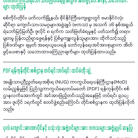
ဝက်လက် ဗကသရဲဘော် သတ်ဖြတ်ခံရမှုအတွက် အိတ်ဖွင့်ပေးစာနှင့် သဘောထား
များ ထုတ်ပြန်
စစ်ကိုင်းတိုင်း၊ ဝက်လက်မြို့နယ်၊ စိုင်နိုင်ကြီးကျေးရွာတွင် ဗမာနိုင်ငံလုံး
ဆိုင်ရာ ကျောင်းသားသမဂ္ဂများအဖွဲ့ချုပ် (ဗကသ) မှ အသက် ၁၆ နှစ်အရွယ်
ရဲဘော်မြင့်မြတ်ဦး ဇူလိုင် ၈ ရက်က သတ်ဖြတ်ခံရမှုနှင့် ပတ်သက်၍ တရား
မျှတမှု ပြန်လည်ရှာဖွေရန်နှင့် ပြစ်မှုကျူးလွန်သူများအား ထိုက်သင့်သည့်
ပြစ်ဒဏ်များ ချမှတ် အရေးယူပေးရန် တော်လှန်ရေးအင်အားစုများက အိတ်
ဖွင့်ပေးစာနှင့် သဘောထားကြေညာချက်များ ထုတ်ပြန်ထားသည်။
PDF ရန်ကုန်တိုင်းစစ်ဌာန တပ်ရင်းတပ်ရင်း ထပ်မံတိုးချဲ့
အမျိုးသားညီညွတ်ရေးအစိုးရ (NUG) ကာကွယ်ရေးဝန်ကြီးဌာန(MoD)
လမ်းညွှန်မှုဖြင့် ပြည်သူ့ကာကွယ်ရေးတပ်မတော် (PDF) ရန်ကုန်တိုင်း စစ်
ဌာနလက်အောက်တွင် အင်အားဖြည့်တင်းသည့်အနေဖြင့် တပ်ရင်း ၅၁၀၂
အား ဇူလိုင် ၁ရက်တွင် စတင်ဖွဲ့စည်းကြောင်း တိုင်းစစ်ဌာနက ထုတ်ပြန်လိုက်
သည်။
ပုလဲ ကျောင်းအာဏာပိုင်နှင့် ပသုံးလုံးအဖွဲ့ဝင်များအား ဗကသများအဖွဲ့ချုပ် ဆန္ဒပြ