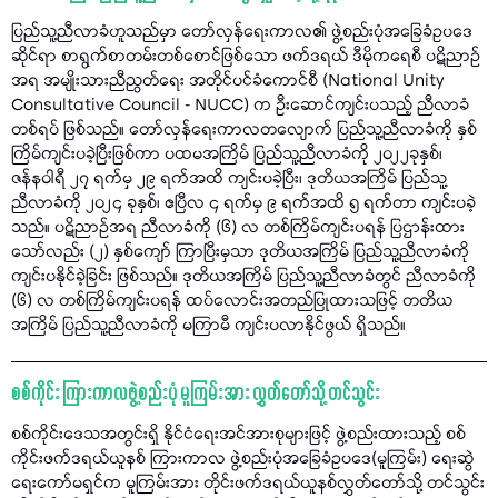
ပြည်သူ့ညီလာခံဟူသည်မှာ တော်လှန်ရေးကာလ၏ ဖွဲ့စည်းပုံအခြေခံဥပဒေ
ဆိုင်ရာ စာရွက်စာတမ်းတစ်စောင်ဖြစ်သော ဖက်ဒရယ် ဒီမိုကရေစီ ပဋိညာဉ်
အရ အမျိုးသားညီညွတ်ရေး အတိုင်ပင်ခံကောင်စီ (National Unity
Consultative Council - NUCC) က ဦးဆောင်ကျင်းပသည့် ညီလာခံ
တစ်ရပ် ဖြစ်သည်။ တော်လှန်ရေးကာလတလျောက် ပြည်သူ့ညီလာခံကို နှစ်
ကြိမ်ကျင်းပခဲ့ပြီးဖြစ်ကာ ပထမအကြိမ် ပြည်သူ့ညီလာခံကို ၂၀၂၂ခုနှစ်၊
ဇန်နဝါရီ ၂၇ ရက်မှ ၂၉ ရက်အထိ ကျင်းပခဲ့ပြီး၊ ဒုတိယအကြိမ် ပြည်သူ့
ညီလာခံကို ၂၀၂၄ ခုနှစ်၊ ဧပြီလ ၄ ရက်မှ ၉ ရက်အထိ ၅ ရက်တာ ကျင်းပခဲ့
သည်။ ပဋိညာဉ်အရ ညီလာခံကို (၆) လ တစ်ကြိမ်ကျင်းပရန် ပြဌာန်းထား
သော်လည်း (၂) နှစ်ကျော် ကြာပြီးမှသာ ဒုတိယအကြိမ် ပြည်သူ့ညီလာခံကို
ကျင်းပနိုင်ခဲ့ခြင်း ဖြစ်သည်။ ဒုတိယအကြိမ် ပြည်သူ့ညီလာခံတွင် ညီလာခံကို
(၆) လ တစ်ကြိမ်ကျင်းပရန် ထပ်လောင်းအတည်ပြုထားသဖြင့် တတိယ
အကြိမ် ပြည်သူ့ညီလာခံကို မကြာမီ ကျင်းပလာနိုင်ဖွယ် ရှိသည်။
စစ်ကိုင်း ကြားကာလဖွဲ့စည်းပုံ မူကြမ်းအား လွှတ်တော်သို့ တင်သွင်း
စစ်ကိုင်းဒေသအတွင်းရှိ နိုင်ငံရေးအင်အားစုများဖြင့် ဖွဲ့စည်းထားသည့် စစ်
ကိုင်းဖက်ဒရယ်ယူနစ် ကြားကာလ ဖွဲ့စည်းပုံအခြေခံဥပဒေ(မူကြမ်း) ရေးဆွဲ
ရေးကော်မရှင်က မူကြမ်းအား တိုင်းဖက်ဒရယ်ယူနစ်လွှတ်တော်သို့ တင်သွင်း