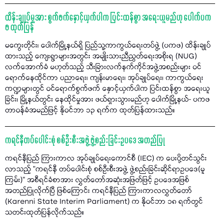
ထိန်းချုပ်မှုအား စွက်ဖက်နှောင့်ယှက်ပါက ပြင်းထန်စွာ အရေးယူမည်ဟု ပေါက်ပက
ဖ ထုတ်ပြန်
မကွေးတိုင်း၊ ပေါက်မြို့နယ်ရှိ ပြည်သူ့ကာကွယ်ရေးတပ်ဖွဲ့ (ပကဖ) ထိန်းချုပ်
ထားသည့် ကျေးရွာများအတွင်း အမျိုးသားညီညွတ်ရေးအစိုးရ (NUG)
လက်အောက်ခံ မဟုတ်သည့် သီးခြားလက်နက်ကိုင်အဖွဲ့အစည်းများ ဝင်
ရောက်နေထိုင်ကာ ပညာရေး၊ ကျန်းမာရေး၊ အုပ်ချုပ်ရေး၊ ကာကွယ်ရေး
ကဏ္ဍများတွင် ဝင်ရောက်စွက်ဖက် နှောင့်ယှက်ပါက ပြင်းထန်စွာ အရေးယူ
ခြင်း၊ မြို့နယ်တွင်း နေထိုင်မှုအား ဖယ်ရှားသွားမည်ဟု ပေါက်မြို့နယ်- ပကဖ
တာဝန်ခံအမည်ဖြင့် နိုဝင်ဘာ ၁၃ ရက်က ထုတ်ပြန်ထားသည်။
ကရင်နီတပ်ပေါင်းစုံ စစ်ဦးစီးအဖွဲ့ ဖွဲ့စည်းခြင်းဥပဒေ အတည်ပြု
ကရင်နီပြည် ကြားကာလ အုပ်ချုပ်ရေးကောင်စီ (IEC) က ပေးပို့တင်သွင်း
လာသည့် "ကရင်နီ တပ်ပေါင်းစုံ စစ်ဦးစီးအဖွဲ့ ဖွဲ့စည်းခြင်းဆိုင်ရာဥပဒေ(မူ
ကြမ်း)” အစီရင်ခံစာအား လွှတ်တော်အဆုံးအဖြတ်ဖြင့် ဥပဒေအဖြစ်
အတည်ပြုလိုက်ပြီ ဖြစ်ကြောင်း ကရင်နီပြည် ကြားကာလလွှတ်တော်
(Karenni State Interim Parliament) က နိုဝင်ဘာ ၁၈ ရက်တွင်
သတင်းထုတ်ပြန်လိုက်သည်။