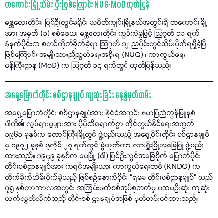
တကောင်းမြို့ သိမ်းပြီးဖြစ်ကြောင်း NUG-MoD ထုတ်ပြန်
မန္တလေးတိုင်း၊ ပြင်ဦးလွင်ခရိုင်၊ သပိတ်ကျင်းမြို့နယ်အတွင်းရှိ တကောင်းမြို့
အား အမှတ် (၁) စစ်ဒေသ၊ မန္တလေးတိုင်း ကွပ်ကဲမှုဖြင့် သြဂုတ် ၁၁ ရက်
နံနက်ပိုင်းက စတင်တိုက်ခိုက်ခဲ့ရာ သြဂုတ် ၁၂ ညပိုင်းတွင်သိမ်းပိုက်ရရှိခဲ့ပြီ
ဖြစ်ကြောင်း အမျိုးသားညီညွတ်ရေးအစိုးရ (NUG) ၊ ကာကွယ်ရေး
ဝန်ကြီးဌာန (MoD) က သြဂုတ် ၁၄ ရက်တွင် ထုတ်ပြန်သည်။
အရှေ့မြောက်တိုင်း စစ်ဌာနချုပ် ကျဆုံးခြင်း နေ့စွဲမှတ်တမ်း
အရှေ့မြောက်တိုင်း စစ်ဌာနချုပ်အား နိုင်ငံအတွင်း ဗမာပြည်ကွန်မြူနစ်
ပါတီ၏ လှုပ်ရှားမှုများအား ပိုမိုထိရောက်စွာ ကိုင်တွယ်နိုင်ရေးအတွက်
၁၉၆၁ ခုနှစ်က တောင်ကြီးမြို့တွင် ဖွဲ့စည်းသည့် အရှေ့ပိုင်းတိုင်း စစ်ဌာနချုပ်
မှ ၁၉၇၂ ခုနှစ် ဇူလိုင် ၂၇ ရက်တွင် ခွဲထုတ်ကာ လားရှိုးမြို့အခြေပြု ဖွဲ့စည်း
ထားသည်။ ၁၉၄၉ ခုနှစ်က မေမြို့ (ဝါ) ပြင်ဦးလွင်အခြေစိုက် မြောက်ပိုင်း
တိုင်းစစ်ဌာနချုပ်အား ကရင်အမျိုးသား ကာကွယ်ရေးတပ် (KNDO) က
တိုက်ခိုက်သိမ်းပိုက်ခဲ့သည့် ဖြစ်စဉ်နောက်ပိုင်း “ရမခ တိုင်းစစ်ဌာနချုပ်” သည်
၇၅ နှစ်တာကာလအတွင်း အကြမ်းဖက်စစ်အုပ်စုဘက်မှ ပထမဦးဆုံး ကျဆုံး
လက်လွှတ်လိုက်သည့် တိုင်းစစ် ဌာနချုပ်အဖြစ် မှတ်တမ်းဝင်ထားသည်။