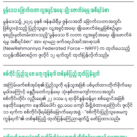
မွန်ဒေသ ခြောက်လတာ လူ့အခွင့်အရေး ချိုးဖောက်ခံရမှု အစီရင်ခံစာ
မွန်ဒေသ၌ ၂၀၂၄ ခုနှစ် ဇန်နဝါရီမှ ဇွန်လအထိ ခြောက်လတာအတွင်း
ဖြစ်ပွားခဲ့သည့် ပြည်သူများ လူ့အခွင့်အရေး ချိုးဖောက်ခံရမှုဖြစ်စဉ်များ
စုစည်းမှတ်တမ်းထားသည့်"မွန်ဒေသ ၆ လတာ လူ့အခွင့်အရေး ချိုးဖောက်ခံ
ရမှု အစီရင်ခံစာ" အား ရာမည ဖက်ဒရယ်အင်အားစုသစ်
(NewRehmonnya Federated Force – NRFF) က ထုတ်ဝေသည့်
လဂွန်းအိမ်စာစဉ်က ဇူလိုင် ၁၂ ရက်တွင် ထုတ်ပြန်လိုက်သည်။
စစ်ကိုင်းပြည်သူ ဖေးမကူ ကွန်ရက် တစ်နှစ်ပြည့် ထုတ်ပြန်ချက်
အကြမ်းဖက်စစ်အုပ်စု၏ ပြည်သူကို ရန်သူအဖြစ် ပစ်မှတ်ထားတိုက်ခိုက်ရေး
မူဝါဒကြောင့် နွေဦးတော်လှန်ရေး သုံးနှစ်တာကျော်ကာလအတွင်း
စစ်ကိုင်းတိုင်း လူဦးရေ၏ ၂၂ ဒသမ ၄ ရာခိုင်နှုန်းခန့်မှာ စစ်ရှောင်အဖြစ်
နေထိုင်နေရကာ နေအိမ်ပေါင်း ၅၃,၀၀၀ ကျော် မီးရှို့ခံထားရကြောင်း ဇူလိုင်
၁၁ ရက်က စစ်ကိုင်းဖိုရမ်ဖြစ်မြောက်ရေးအဖွဲ့ - “စစ်ကိုင်းပြည်သူဖေးမကူ
ကွန်ရက်"၏ တစ်နှစ်ပြည့် ထုတ်ပြန်ကြေညာချက်၌ ဖော်ပြထားသည်။