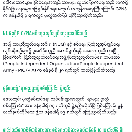
ခေါင်းဆောင်များ၊ နိုင်ငံရေးအကျဉ်းသားများ လွတ်မြောက်ရေးသည် လက်ရှိ
နိုင်ငံပြဿနာများဖြေရှင်းနိုင်ရေးအတွက် အလွန်အရေးကြီးကြောင်း C2N3
က ဇန်နဝါရီ ၃ ရက်တွင် ပူးတွဲထုတ်ပြန် ကြေညာလိုက်သည်။
NUG နှင့် PIO/PIA စစ်ရေး၊ အုပ်ချုပ်ရေး ပူးပေါင်းမည်
အမျိုးသားညီညွတ်ရေးအစိုးရ (NUG) နှင့် စစ်ရေး၊ ပြည်သူ့အုပ်ချုပ်ရေး
လုပ်ငန်းစဉ်များ၌ ပူးပေါင်းကူညီ ဆောင်ရွက်ရန် သဘောတူညီထားပြီ
ဖြစ်ကြောင်း ပြည်သူ့လွတ်လပ်ရေးအဖွဲ့/ပြည်သူ့လွတ်လပ်ရေးတပ်တော်
(People Independent Organization/People Independent
Army - PIO/PIA) က ဇန်နဝါရီ ၂၈ ရက်တွင် ထုတ်ပြန်လိုက်သည်။
မွန်လေးဖွဲ့ “ရာမညပူးတွဲစစ်ကြောင်း” ဖွဲ့စည်း
ဒေသတွင်း ပူးတွဲစစ်ဆင်ရေး လုပ်ငန်းများအတွက် “ရာမည ပူးတွဲ
စစ်ကြောင်း” အား ဇန်နဝါရီ ၁၇ ရက်တွင် ဖွဲ့စည်းလိုက်ပြီ ဖြစ်ကြောင်း မွန်
လက်နက်ကိုင်လေးဖွဲ့က ဇန်နဝါရီ ၁၉ ရက်တွင် ကြေညာလိုက်သည်။
ချင်းပြည်ကောင်စီတပ်များအား စစ်ရေးလှုပ်ရှားမှု ရပ်တန့်ရန် ၂၀၂၀ တီးတိန်မြို