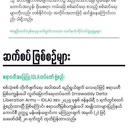
သို့" မဟာဗျူဟာစီမံချက်အောက်၌ အညာအောင်မြေ၊ ရှမ်းမန်း၊ စစ်
တောင်းအလွန်၊ ရိုးမဧရာ၊ ကမ်းခြေ စစ်ဆင်ရေး စသည့် စစ်ဆင်ရေး
များကိုလည်း တစ်နိုင်ငံလုံး အတိုင်းအတာဖြင့် ဆင်နွှဲနေကြောင်းလ
ည်း ပါရှိသည်။
#
နွေဦးတော်လှန်ရေးမှ ပေါ်ထွက်လာသော လက်နက်ကိုင်တပ်ဖွဲ့စုဖွဲ့မှုများ
ဆက်စပ် ဖြစ်စဉ်များ
ဧရာဝတီအခြေပြု IDLA တပ်တော် ဖွဲ့စည်း
စစ်သုံးစစ် တိုက်ဖျက်ရေး အပါအဝင် ရည်ရွယ်ချက် လေးရပ်ဖြင့် ဧရာဝတီ
မြစ်ဝကျွန်းပေါ် လွတ်မြောက်ရေးတပ်တော် (Irrawaddy Delta
Liberation Army – IDLA) အား ၂၀၂၅ ခုနှစ် ဇန်နဝါရီ ၁ ရက်တွင်စတင်
ဖွဲ့စည်းထားပြီ ဖြစ်ကြောင်း ဧရာဝတီမြစ်ဝကျွန်းပေါ် အမျိုးသားများပြည်နယ်
ကောင်စီ ဥက္ကဋ္ဌ မန်းဖန်းရှောင်းက ကြေညာချက် အမှတ် (၂) ဖြင့်
ဖေဖော်ဝါရီ ၂၈ ရက်တွင် ထုတ်ပြန်ထားသည်။