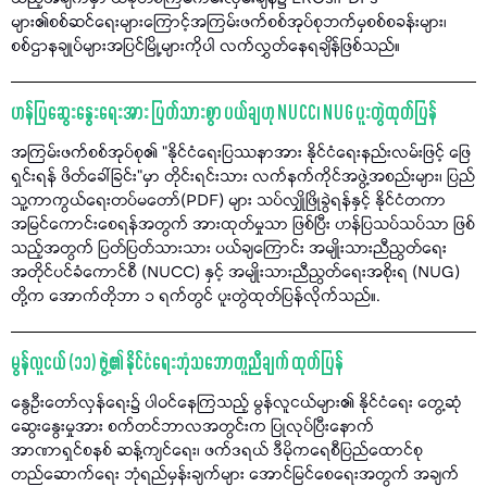
များ၏စစ်ဆင်ရေးများကြောင့်အကြမ်းဖက်စစ်အုပ်စုဘက်မှစစ်စခန်းများ၊
စစ်ဌာနချုပ်များအပြင်မြို့များကိုပါ လက်လွှတ်နေရချိန်ဖြစ်သည်။
ဟန်ပြဆွေးနွေးရေးအား ပြတ်သားစွာ ပယ်ချဟု NUCC၊ NUG ပူးတွဲထုတ်ပြန်
အကြမ်းဖက်စစ်အုပ်စု၏ "နိုင်ငံရေးပြဿနာအား နိုင်ငံရေးနည်းလမ်းဖြင့် ဖြေ
ရှင်းရန် ဖိတ်ခေါ်ခြင်း"မှာ တိုင်းရင်းသား လက်နက်ကိုင်အဖွဲ့အစည်းများ၊ ပြည်
သူ့ကာကွယ်ရေးတပ်မတော်(PDF) များ သပ်လျှိုဖြိုခွဲရန်နှင့် နိုင်ငံတကာ
အမြင်ကောင်းစေရန်အတွက် အားထုတ်မှုသာ ဖြစ်ပြီး ဟန်ပြသပ်သပ်သာ ဖြစ်
သည့်အတွက် ပြတ်ပြတ်သားသား ပယ်ချကြောင်း အမျိုးသားညီညွတ်ရေး
အတိုင်ပင်ခံကောင်စီ (NUCC) နှင့် အမျိုးသားညီညွတ်ရေးအစိုးရ (NUG)
တို့က အောက်တိုဘာ ၁ ရက်တွင် ပူးတွဲထုတ်ပြန်လိုက်သည်။.
မွန်လူငယ် (၁၁) ဖွဲ့၏ နိုင်ငံရေးဘုံသဘောတူညီချက် ထုတ်ပြန်
နွေဦးတော်လှန်ရေး၌ ပါဝင်နေကြသည့် မွန်လူငယ်များ၏ နိုင်ငံရေး တွေ့ဆုံ
ဆွေးနွေးမှုအား စက်တင်ဘာလအတွင်းက ပြုလုပ်ပြီးနောက်
အာဏာရှင်စနစ် ဆန့်ကျင်ရေး၊ ဖက်ဒရယ် ဒီမိုကရေစီပြည်ထောင်စု
တည်ဆောက်ရေး ဘုံရည်မှန်းချက်များ အောင်မြင်စေရေးအတွက် အချက်