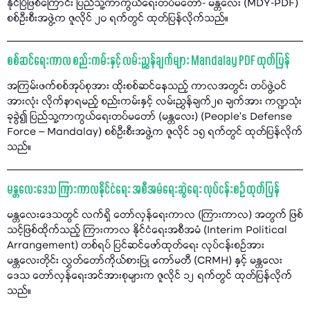
နိုင်ပြီဖြစ်ကြောင်း ပြည်သူ့ကာကွယ်ရေးတပ်မတော်- မန္တလေး (MDY-PDF)
စစ်ဦးစီးအဖွဲ့က ဇူလိုင် ၂၀ ရက်တွင် ထုတ်ပြန်လိုက်သည်။
စစ်ဆင်ရေးကာလ စည်းကမ်းနှင့် လမ်းညွှန်ချက်များ Mandalay PDF ထုတ်ပြန်
အကြမ်းဖက်စစ်အုပ်စုအား ထိုးစစ်ဆင်နေသည့် ကာလအတွင်း တပ်ဖွဲ့ဝင်
အားလုံး လိုက်နာရမည့် စည်းကမ်းနှင့် လမ်းညွှန်ချက်၂၈ ချက်အား ကဏ္ဍသုံး
ခုခွဲ၍ ပြည်သူ့ကာကွယ်ရေးတပ်မတော် (မန္တလေး) (People’s Defense
Force – Mandalay) စစ်ဦးစီးအဖွဲ့က ဇူလိုင် ၁၅ ရက်တွင် ထုတ်ပြန်လိုက်
သည်။
မန္တလေးဒေသ ကြားကာလနိုင်ငံရေး အစီအမံရေးဆွဲရေး လုပ်ငန်းစဉ် ထုတ်ပြန်
မန္တလေးဒေသတွင် လက်ရှိ တော်လှန်ရေးကာလ (ကြားကာလ) အတွက် ဖြစ်
သင့်ဖြစ်ထိုက်သည့် ကြားကာလ နိုင်ငံရေးအစီအမံ (Interim Political
Arrangement) တစ်ရပ် ပြင်ဆင်ဖော်ထုတ်ရေး လုပ်ငန်းစဉ်အား
မန္တလေးတိုင်း လွှတ်တော်ကိုယ်စားပြု ကော်မတီ (CRMH) နှင့် မန္တလေး
ဒေသ တော်လှန်ရေးအင်အားစုများက ဇူလိုင် ၁၂ ရက်တွင် ထုတ်ပြန်လိုက်
သည်။