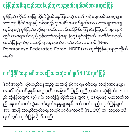
မွန်ပြည်အစိုးရ တည်ထောင်မည်ဟု ရာမညဖက်ဒရယ်အင်အားစု ထုတ်ပြန်
မွန်ပြည် ကိုယ်စားပြု တိုက်ပွဲဝင်နေကြသည့် တော်လှန်ရေးအင်အားစုများ
အားလုံး နိုင်ငံရေးနှင့် စစ်ရေး၌ ပူးပေါင်းဆောင်ရွက်ကာ ဗဟာဗျူဟာကျ
လှုပ်ရှား၍ မွန်ပြည်အစိုးရ တည်ထောင်မည်ဖြစ်ကြောင်း သြဂုတ် ၁၉ ရက်
တွင် ကျရောက်သည့် မွန်တော်လှန်ရေး (၇၇) နှစ်မြောက် အထိမ်းအမှတ်
ထုတ်ပြန်ချက်မှ တဆင့် ရာမညဖက်ဒရယ်အင်အားစုသစ် (New
Rehmonnya Federated Force- NRFF) က ထုတ်ပြန်ကြေညာလိုက်
သည်။
လက်ရှိ နိုင်ငံရေး၊ စစ်ရေးအခြေအနေ သုံးသပ်ချက် NUCC ထုတ်ပြန်
နိုင်ငံအတွင်း ဖြစ်တည်နေသည့် လက်ရှိ နိုင်ငံရေး၊ စစ်ရေး အခြေအနေများ
အပေါ် သုံးသပ်မှုနှင့်အတူ ဒုတိယမြောက် ပြည်သူ့ညီလာခံက ဆုံးဖြတ်ထားသ
ည့် ဆုံးဖြတ်ချက် (၃) ရပ်၊ အကြံပြု တိုက်တွန်းချက် (၂၁) ရပ်နှင့် ပတ်သက်သ
ည့် နောက်ဆက်တွဲဆောင်ရွက်နေမှုများနှင့် ပတ်သက်သည့် ထုတ်ပြန်ချက်
အား အမျိုးသားညီညွတ်ရေးအတိုင်ပင်ခံကောင်စီ (NUCC) က သြဂုတ် ၁၆
ရက်တွင် ထုတ်ပြန်လိုက်သည်။