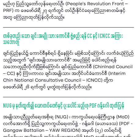
မည်ဟု ပြည်သူ့တော်လှန်ရေးတပ်ဦး (People’s Revolution Front –
PRF) က ဖေဖော်ဝါရီ ၂၇ ရက်တွင် တပ်ဦးနိုင်ငံရေးကြေညာစာတမ်းနှင့်
အတူ ကြေညာထုတ်ပြန်လိုက်သည်။
တစ်ခုတည်းသော ချင်းအမျိုးသားကောင်စီ ဖွဲ့စည်းရန် CC နှင့် ICNCC အကြား
သဘောတူ
ချင်းပြည်နယ်၌ ကောင်စီနှစ်ရပ် ရှိနေခြင်း မဖြစ်သင့်ကြောင်း လက်ခံယုံကြည်
သည့်အတွက် "ချင်းအမျိုးသားကောင်စီ" အမည်ဖြင့် ပေါင်းစည်းရန်
သဘောတူညီလိုက်ပြီဖြစ်ကြောင်း ချင်းပြည်ကောင်စီ (Chinlnad Council
– CC) နှင့် ကြားကာလ ချင်းအမျိုးသား အတိုင်ပင်ခံကောင်စီ (Interim
Chin National Consultative Council – ICNCC) တို့က
ဖေဖော်ဝါရီ ၂၆ ရက်တွင် ပူးတွဲထုတ်ပြန်လိုက်သည်။
NUG မှ နုတ်ထွက်၍ ယောတပ်တော်နှင့် ပူးပေါင်းမည်ဟု PDF ဂန့်ဂေါ ထုတ်ပြန်
အမျိုးသားညီညွတ်ရေးအစိုးရ (NUG) ၊ ကာကွယ်ရေးဝန်ကြီးဌာန (MoD)
လက်အောက်ရှိ ပြည်သူ့ကာကွယ်ရေးတပ်ဖွဲ့ - ဂန့်ဂေါ (ယောဒေသ) (PDF -
Gangaw Battalion – YAW REGION) အမှတ် (၁၂) တပ်ရင်းရှိ