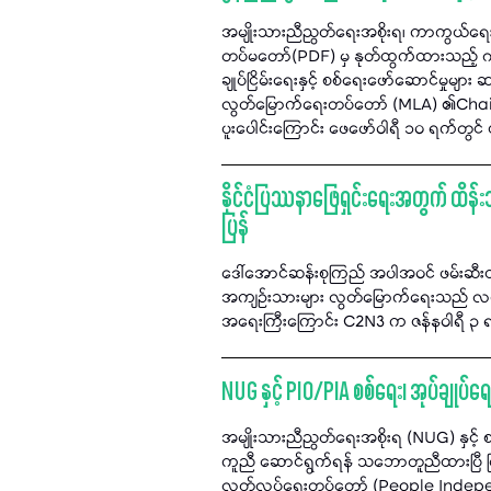
အမျိုးသားညီညွတ်ရေးအစိုးရ၊ ကာကွယ်ရေ
တပ်မတော်(PDF) မှ နုတ်ထွက်ထားသည့် ဂဠု
ချုပ်ငြိမ်းရေးနှင့် စစ်ရေးဖော်ဆောင်မှုမျ
လွတ်မြောက်ရေးတပ်တော် (MLA) ၏Chai
ပူးပေါင်းကြောင်း ဖေဖော်ဝါရီ ၁၀ ရက်တွင်
နိုင်ငံပြဿနာဖြေရှင်းရေးအတွက် ထိန်း
ပြန်
ဒေါ်အောင်ဆန်းစုကြည် အပါအဝင် ဖမ်းဆီးထိန်း
အကျဉ်းသားများ လွတ်မြောက်ရေးသည် လက်ရှ
အရေးကြီးကြောင်း C2N3 က ဇန်နဝါရီ ၃ ရ
NUG နှင့် PIO/PIA စစ်ရေး၊ အုပ်ချုပ်ရေ
အမျိုးသားညီညွတ်ရေးအစိုးရ (NUG) နှင့် စစ်
ကူညီ ဆောင်ရွက်ရန် သဘောတူညီထားပြီ ဖြစ
လွတ်လပ်ရေးတပ်တော် (People Indep