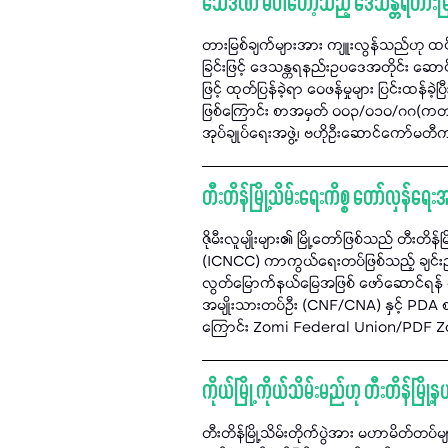
သေဒဏ် မပါတော့သည့် ဒေသန္တရတားမြစ
တားမြစ်ချက်များအား ကျူးလွန်သည်ဟု ထင
ခြင်းဖြင့် ဒေသန္တရနည်းဥပဒေအတိုင်း 
ဖြင့် ထုတ်ပြန်ခဲ့ရာ ဝေဖန်မှုများ ပြင်းထန
ဖြစ်ကြောင်း စာအမှတ် ၀၀၃/၀၁၀/ဂဂ(ကတန)/ဦး
အုပ်ချုပ်ရေးအဖွဲ့၊ ဗဟိုဦးဆောင်ကော်မ
တီးတိန်မြို့သိမ်းရေးကိစ္စ တော်လှန်ရေ
ဇိုမီးလူမျိုးများ၏ မြို့တော်ဖြစ်သည် တီးတိ
(ICNCC) ကာကွယ်ရေးတပ်ဖြစ်သည့် ချင်
လွတ်မြောက်နယ်မြေအဖြစ် ဖော်ဆောင်ရန် လုပ
အမျိုးသားတပ်ဦး (CNF/CNA) နှင့် PDA စ
ကြောင်း Zomi Federal Union/PDF Zol
ကိုယ်မြို့ ကိုယ်သိမ်းမည်ဟု တီးတိန်မြို
တီးတိန်မြို့သိမ်းတိုက်ပွဲအား မဟာမိတ်