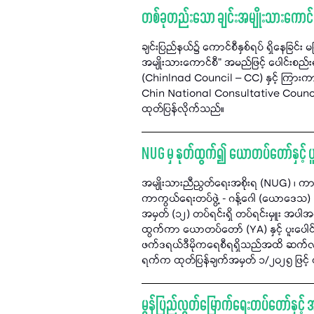
တစ်ခုတည်းသော ချင်းအမျိုးသားကောင်စီ
ချင်းပြည်နယ်၌ ကောင်စီနှစ်ရပ် ရှိနေခြင်း
အမျိုးသားကောင်စီ" အမည်ဖြင့် ပေါင်းစည်း
(Chinlnad Council – CC) နှင့် ကြားကာ
Chin National Consultative Council 
ထုတ်ပြန်လိုက်သည်။
NUG မှ နုတ်ထွက်၍ ယောတပ်တော်နှင့် ပူ
အမျိုးသားညီညွတ်ရေးအစိုးရ (NUG) ၊ က
ကာကွယ်ရေးတပ်ဖွဲ့ - ဂန့်ဂေါ (ယောဒ
အမှတ် (၁၂) တပ်ရင်းရှိ တပ်ရင်းမှူး အပါ
ထွက်ကာ ယောတပ်တော် (YA) နှင့် ပူးပေါင်း
ဖက်ဒရယ်ဒီမိုကရေစီရရှိသည်အထိ ဆက်လက်တ
ရက်က ထုတ်ပြန်ချက်အမှတ် ၁/၂၀၂၅ ဖြင့
မွန်ပြည်လွတ်မြောက်ရေးတပ်တော်နှင့် အလ