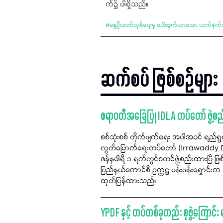
က်၌ ပါရှိသည်။
#
နွေဦးတော်လှန်ရေးမှ ပေါ်ထွက်လာသော လက်နက်ကိုင်တပ
ဆက်စပ် ဖြစ်စဉ်များ
ဧရာဝတီအခြေပြု IDLA တပ်တော် ဖွဲ့စည
စစ်သုံးစစ် တိုက်ဖျက်ရေး အပါအဝင် ရည်ရွယ
လွတ်မြောက်ရေးတပ်တော် (Irrawaddy De
ဇန်နဝါရီ ၁ ရက်တွင်စတင်ဖွဲ့စည်းထားပြီ ဖြစ
ပြည်နယ်ကောင်စီ ဥက္ကဋ္ဌ မန်းဖန်းရှောင်း
ထုတ်ပြန်ထားသည်။
YPDF နှင့် တပ်တစ်ခုတည်း စုဖွဲ့ကြောင