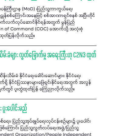
းဝန်ကြီးဌာန (MoD) ၊ပြည်သူ့ကာကွယ်ရေး
န်စစ်ကြောင်းအနေဖြင့် စစ်အာဏာရှင်စနစ် အပြီးတိုင်
ား ဆက်လက်လုပ်ဆောင်နိုင်ရန်အတွက် မွန်ပြည်
n of Command (COC) အောက်သို့ အလုံးစုံ
 ထုတ်ပြန်လိုက်သည်။
သိမ်းခံများ လွတ်မြောက်မှု အရေးကြီးဟု C2N3 ထုတ်
သိမ်းခံ နိုင်ငံရေးခေါင်းဆောင်များ၊ နိုင်ငံရေး
ိ နိုင်ငံပြဿနာများဖြေရှင်းနိုင်ရေးအတွက် အလွန်
က်တွင် ပူးတွဲထုတ်ပြန် ကြေညာလိုက်သည်။
း ပူးပေါင်းမည်
ရေး၊ ပြည်သူ့အုပ်ချုပ်ရေးလုပ်ငန်းစဉ်များ၌ ပူးပေါင်း
်ကြောင်း ပြည်သူ့လွတ်လပ်ရေးအဖွဲ့/ပြည်သူ့
endent Organization/People Independent