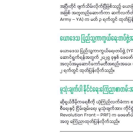
အပြီးတိုင် ဖျက်သိမ်းလိုက်ပြီဖြစ်သည့် ယ
အဖြစ် အတူတည်ဆောက်ကာ ဆက်လက်တိုက်ပ
Army – YA) က မတ် ၃ ရက်တွင် ထုတ်ပြန
ယောဒေသ ပြည်သူ့ကာကွယ်ရေးတပ်ဖွဲ့အား 
ယောဒေသ ပြည်သူ့ကာကွယ်ရေးတပ်ဖွဲ့ (YPDF
ဆောင်ရွက်ရန်အတွက် ၂၀၂၅ ခုနှစ် ဖေဖော်ဝ
အလုပ်အမှုဆောင်ကော်မတီအစည်းအဝေး (၂/၂၀
၂ ရက်တွင် ထုတ်ပြန်လိုက်သည်။
မူသုံးချက်ပါ နိုင်ငံရေးကြေညာစာတမ်း
ဆိုရှယ်ဒီမိုကရေစီကို ယုံကြည်လက်ခံကာ 
စီရေးနှင့် ငြိမ်းချမ်းရေး မူသုံးချက်အား 
Revolution Front – PRF) က ဖေဖော်ဝါရီ
အတူ ကြေညာထုတ်ပြန်လိုက်သည်။