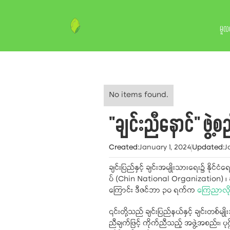
မူလ
No items found.
"ချင်းညီနောင်" ဖွဲ
Created
:
January 1, 2024
Updated
:
J
ချင်းပြည်နှင့် ချင်းအမျိုးသားရေး၌ နိုင
ပ် (Chin National Organization) ၊ ချင
ကြောင်း ဒီဇင်ဘာ ၃၀ ရက်က
ကြေညာလိ
၎င်းတို့သည် ချင်းပြည်နယ်နှင့် ချင်းတစ
ညီချက်ဖြင့် ကိုက်ညီသည့် အဖွဲ့အစည်း၊ ပ