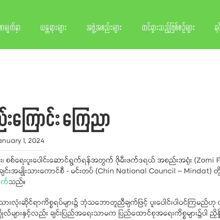
စာမျက်နှာ
ယန္တရားများ
အဖွဲ့အစည်းများ
ထင်ရှားသည့်ဖြစ်စဉ်များ
ရင
့စည်းကြောင်း ကြေညာ
anuary 1, 2024
်ငံရေး၊ စစ်ရေးပူးပေါင်းဆောင်ရွက်ရန်အတွက် ဇိုမီးဖက်ဒရယ် အစည်းအရုံး (Zomi F
်းအမျိုးသားကောင်စီ - မင်းတပ် (Chin National Council – Mindat) တို့ ပေါ
ုက်
သည်။
်မျိုးသားလုံးဆိုင်ရာကိစ္စရပ်များ၌ ဘုံသဘောတူညီချက်ဖြင့် ပူးပေါင်းပါဝင်ကြမည
ုဂ္ဂိုလ်များနှင့်လည်း ချင်းပြည်အရေးသာမက ပြည်ထောင်စုအရေးကိစ္စများ၌ပါ ညှိန