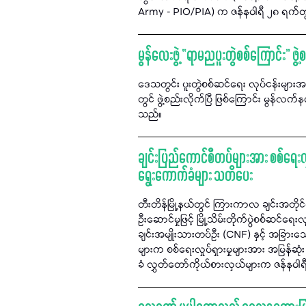
Army - PIO/PIA) က ဇန်နဝါရီ ၂၈ ရက်တွ
မွန်လေးဖွဲ့ “ရာမညပူးတွဲစစ်ကြောင်း” ဖွဲ့
ဒေသတွင်း ပူးတွဲစစ်ဆင်ရေး လုပ်ငန်းများ
တွင် ဖွဲ့စည်းလိုက်ပြီ ဖြစ်ကြောင်း မွန်လ
သည်။
ချင်းပြည်ကောင်စီတပ်များအား စစ်ရေးလှုပ
ရွေးကောက်ခံများ သတိပေး
တီးတိန်မြို့နယ်တွင် ကြားကာလ ချင်းအတိုင်
ဦးဆောင်မှုဖြင့် မြို့သိမ်းတိုက်ပွဲစစ်ဆင်
ချင်းအမျိုးသားတပ်ဦး (CNF) နှင့် အခြားသ
များက စစ်ရေးလှုပ်ရှားမှုများအား အမြန်ဆုံ
ခံ လွှတ်တော်ကိုယ်စားလှယ်များက ဇန်နဝါ