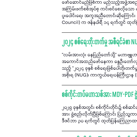
ဖော်ဆောင်မည်ဖြစ်ကာ မည်သည့်အဖွဲ့အစည်း
အကြမ်းဖက်စစ်အုပ်စု ကင်းစင်စေလိုသော
ပူးပေါင်းရေး အကူအညီတောင်းဆိုကြောင်း
Council) က ဇန်နဝါရီ ၁၄ ရက်တွင် ထုတ်
၂၀၂၄ စစ်ရေးတိုးတက်မှု အစီရင်ခံစာ 
“လမ်းအားလုံး နေပြည်တော်သို့" မဟာဗျူဟာ
အကောင်အထည်ဖော်နေကာ နွေဦးတော်လှန်ရေး
သည့် "၂၀၂၄ ခုနှစ် စစ်ရေးဖြစ်ပေါ်တိုးတ
အစိုးရ (NUG)၊ ကာကွယ်ရေးဝန်ကြီးဌာန (
စစ်ကိုင်းတပ်မဟာသစ်အား MDY-PDF ဖွဲ
၂၀၂၅ ခုနှစ်အတွင်း စစ်ကိုင်းတိုင်း၌ စစ်ဆ
အား ဖွဲ့စည်းလိုက်ပြီဖြစ်ကြောင်း ပြည်
ဒီဇင်ဘာ ၃၀ ရက်တွင် ထုတ်ပြန်ကြေညာ