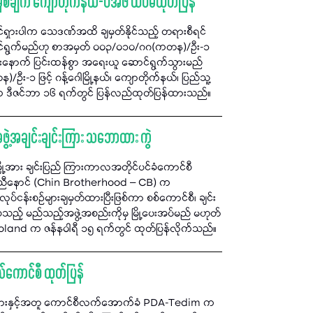
်ချက် ကျောတိုက်နယ်-ပအဖ ထပ်မံထုတ်ပြန်
်ရှားပါက သေဒဏ်အထိ ချမှတ်နိုင်သည့် တရားစီရင်
ဆောင်ရွက်မည်ဟု စာအမှတ် ၀၀၃/၀၁၀/ဂဂ(ကတန)/ဦး-၁
်ခဲ့ပြီးနောက် ပြင်းထန်စွာ အရေးယူ ဆောင်ရွက်သွားမည်
-၁ ဖြင့် ဂန့်ဂေါမြို့နယ်၊ ကျောတိုက်နယ်၊ ပြည်သူ့
တီက ဒီဇင်ဘာ ၁၆ ရက်တွင် ပြန်လည်ထုတ်ပြန်ထားသည်။
းအဖွဲ့အချင်းချင်းကြား သဘောထား ကွဲ
န်မြို့အား ချင်းပြည် ကြားကာလအတိုင်ပင်ခံကောင်စီ
းညီနောင် (Chin Brotherhood – CB) က
်ငန်းစဉ်များချမှတ်ထားပြီးဖြစ်ကာ စစ်ကောင်စီ၊ ချင်း
သည့် မည်သည့်အဖွဲ့အစည်းကိုမှ မြို့ပေးအပ်မည် မဟုတ်
and က ဇန်နဝါရီ ၁၅ ရက်တွင် ထုတ်ပြန်လိုက်သည်။
့နယ်ကောင်စီ ထုတ်ပြန်
တပ်များနှင့်အတူ ကောင်စီလက်အောက်ခံ PDA-Tedim က