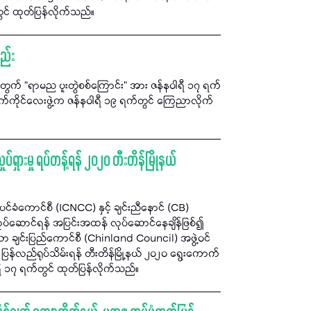
င် ထုတ်ပြန်လိုက်သည်။
စည်း
အတွက် “ရာမည ပူးတွဲစစ်ကြောင်း” အား ဇန်နဝါရီ ၁၇ ရက်
က်နက်ကိုင်လေးဖွဲ့က ဇန်နဝါရီ ၁၉ ရက်တွင် ကြေညာလိုက်
်ရှားမှု ရပ်တန့်ရန် ၂၀၂၀ တီးတိန်မြိုနယ်
ပင်ခံကောင်စီ (ICNCC) နှင့် ချင်းညီနောင် (CB)
ရေးလုပ်ဆောင်ရန် အပြင်းအထန် လုပ်ဆောင်နေချိန်ဖြစ်၍
ော ချင်းပြည်ကောင်စီ (Chinland Council) အဖွဲ့ဝင်
း ပြန်လည်ရုပ်သိမ်းရန် တီးတိန်မြို့နယ် ၂၀၂၀ ရွေးကောက်
ရီ ၁၇ ရက်တွင် ထုတ်ပြန်လိုက်သည်။