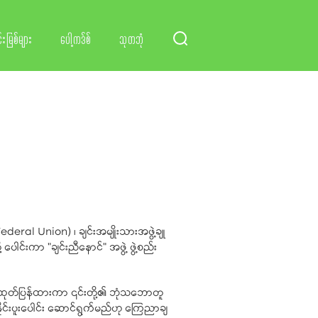
်းမြစ်များ
ပေါ့ကဒ်စ်
သုတဘုံ
ederal Union) ၊ ချင်းအမျိုးသားအဖွဲ့ချု
င်းကာ "ချင်းညီနောင်" အဖွဲ့ ဖွဲ့စည်း
်ဟု ထုတ်ပြန်ထားကာ ၎င်းတို့၏ ဘုံသဘောတူ
ှိုင်းပူးပေါင်း ဆောင်ရွက်မည်ဟု ကြေညာချ