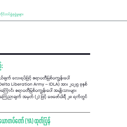
်ဖွဲ့စုဖွဲ့မှုများ
်း
်ချက် လေးရပ်ဖြင့် ဧရာဝတီမြစ်ဝကျွန်းပေါ်
lta Liberation Army – IDLA) အား ၂၀၂၅ ခုနှစ်
်ကြောင်း ဧရာဝတီမြစ်ဝကျွန်းပေါ် အမျိုးသားများ
က ကြေညာချက် အမှတ် (၂) ဖြင့် ဖေဖော်ဝါရီ ၂၈ ရက်တွင်
်း ယောတပ်တော် (YA) ထုတ်ပြန်