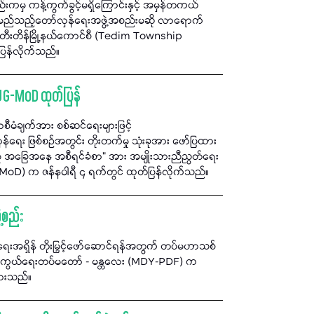
ကမှ ကန့်ကွက်ခွင့်မရှိကြောင်းနှင့် အမှန်တကယ်
 မည်သည့်တော်လှန်ရေးအဖွဲ့အစည်းမဆို လာရောက်
 တီးတိန်မြို့နယ်ကောင်စီ (Tedim Township
ပြန်လိုက်သည်။
NUG-MoD ထုတ်ပြန်
စီမံချက်အား စစ်ဆင်ရေးများဖြင့်
 ဖြစ်စဉ်အတွင်း တိုးတက်မှု သုံးခုအား ဖော်ပြထား
က်မှု အခြေအနေ အစီရင်ခံစာ" အား အမျိုးသားညီညွတ်ရေး
MoD) က ဇန်နဝါရီ ၄ ရက်တွင် ထုတ်ပြန်လိုက်သည်။
့စည်း
င်ရေးအရှိန် တိုးမြှင့်ဖော်ဆောင်ရန်အတွက် တပ်မဟာသစ်
သူ့ကာကွယ်ရေးတပ်မတော် - မန္တလေး (MDY-PDF) က
ထားသည်။