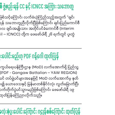
 ဖွဲ့စည်းရန် CC နှင့် ICNCC အကြား သဘောတူ
 မဖြစ်သင့်ကြောင်း လက်ခံယုံကြည်သည့်အတွက် "ချင်း
ရန် သဘောတူညီလိုက်ပြီဖြစ်ကြောင်း ချင်းပြည်ကောင်စီ
လ ချင်းအမျိုးသား အတိုင်ပင်ခံကောင်စီ (Interim
– ICNCC) တို့က ဖေဖော်ဝါရီ ၂၆ ရက်တွင် ပူးတွဲ
းပေါင်းမည်ဟု PDF ဂန့်ဂေါ ထုတ်ပြန်
ာကွယ်ရေးဝန်ကြီးဌာန (MoD) လက်အောက်ရှိ ပြည်သူ့
ေသ) (PDF - Gangaw Battalion – YAW REGION)
အဝင် တပ်ဖွဲ့ဝင်များအနေဖြင့် MoD လက်အောက်မှ နုတ်
၍ ယောဒေသနှင့် မြန်မာတစ်နိုင်ငံလုံး လွတ်မြောက်ပြီး
ိုက်ပွဲဝင်သွားမည်ဖြစ်ကြောင်း ဖေဖော်ဝါရီ ၁၉
် ထုတ်ပြန်ကြေညာလိုက်သည်။
ုံးစုံပူးပေါင်းကြောင်း ဂဠုန်စစ်ကြောင်း ထုတ်ပြန်