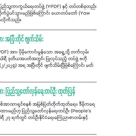
ောပြည်သူ့ကာကွယ်ရေးတပ်ဖွဲ့ (YPDF) နှင့် တပ်တစ်ခုတည်း
ွဲဝင်သွားမည်ဖြစ်ကြောင်း ယောတပ်တော် (Yaw
်လိုက်သည်။
အပြီးတိုင် ဖျက်သိမ်း
) အား ပိုမိုကောင်းမွန်သော အရွေ့သို့ တက်လှမ်း
ါရီ ဒုတိယအပတ်အတွင်း ပြုလုပ်သည့် တပ်ဖွဲ့ ဗဟို
၂၅) အရ အပြီးတိုင် ဖျက်သိမ်းပြီဖြစ်ကြောင်း မတ်
အား ပြည်သူ့တော်လှန်ရေးတပ်ဦး ထုတ်ပြန်
စစ်အာဏာရှင်စနစ် အမြစ်ပြတ်တိုက်ထုတ်ရေး၊ ဒီမိုကရေ
ကိုင်စွဲထားမည်ဟု ပြည်သူ့တော်လှန်ရေးတပ်ဦး (People’s
 ၂၇ ရက်တွင် တပ်ဦးနိုင်ငံရေးကြေညာစာတမ်းနှင့်