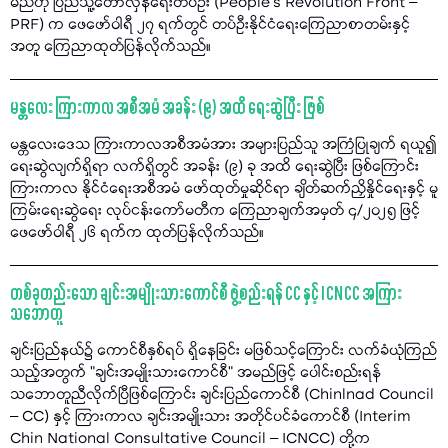
မည်ဟု ပြည်သူ့တော်လှန်ရေးတပ်ဦး (People’s Revolution Front –
PRF) က ဖေဖော်ဝါရီ ၂၇ ရက်တွင် တပ်ဦးနိုင်ငံရေးကြေညာစာတမ်းနှင့်
အတူ ကြေညာထုတ်ပြန်လိုက်သည်။
မန္တလေး ကြားကာလ အစီအမံ အခန်း (၉) အထိ ရေးဆွဲပြီး ဖြစ်
မန္တလေးဒေသ ကြားကာလအစီအမံအား အများပြည်သူ အကြံပြုချက် ရယူ၍
ရေးဆွဲလျက်ရှိရာ လက်ရှိတွင် အခန်း (၉) ခု အထိ ရေးဆွဲပြီး ဖြစ်ကြောင်း
ကြားကာလ နိုင်ငံရေးအစီအမံ ဖော်ထုတ်မှုဆိုင်ရာ ချိတ်ဆက်ညှိနှိုင်ရေးနှင့် မူ
ကြမ်းရေးဆွဲရေး လုပ်ငန်းကော်မတီက ကြေညာချက်အမှတ် ၄/၂၀၂၅ ဖြင့်
ဖေဖော်ဝါရီ ၂၆ ရက်က ထုတ်ပြန်လိုက်သည်။
တစ်ခုတည်းသော ချင်းအမျိုးသားကောင်စီ ဖွဲ့စည်းရန် CC နှင့် ICNCC အကြား
သဘောတူ
ချင်းပြည်နယ်၌ ကောင်စီနှစ်ရပ် ရှိနေခြင်း မဖြစ်သင့်ကြောင်း လက်ခံယုံကြည်
သည့်အတွက် "ချင်းအမျိုးသားကောင်စီ" အမည်ဖြင့် ပေါင်းစည်းရန်
သဘောတူညီလိုက်ပြီဖြစ်ကြောင်း ချင်းပြည်ကောင်စီ (Chinlnad Council
– CC) နှင့် ကြားကာလ ချင်းအမျိုးသား အတိုင်ပင်ခံကောင်စီ (Interim
Chin National Consultative Council – ICNCC) တို့က