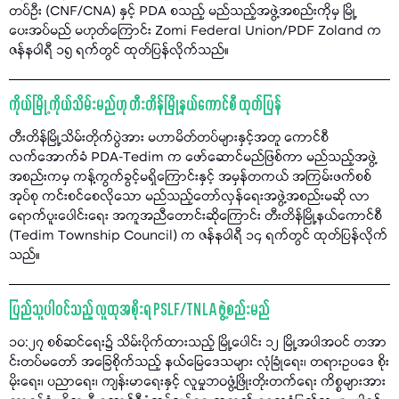
တပ်ဦး (CNF/CNA) နှင့် PDA စသည့် မည်သည့်အဖွဲ့အစည်းကိုမှ မြို့
ပေးအပ်မည် မဟုတ်ကြောင်း Zomi Federal Union/PDF Zoland က
ဇန်နဝါရီ ၁၅ ရက်တွင် ထုတ်ပြန်လိုက်သည်။
ကိုယ်မြို့ ကိုယ်သိမ်းမည်ဟု တီးတိန်မြို့နယ်ကောင်စီ ထုတ်ပြန်
တီးတိန်မြို့သိမ်းတိုက်ပွဲအား မဟာမိတ်တပ်များနှင့်အတူ ကောင်စီ
လက်အောက်ခံ PDA-Tedim က ဖော်ဆောင်မည်ဖြစ်ကာ မည်သည့်အဖွဲ့
အစည်းကမှ ကန့်ကွက်ခွင့်မရှိကြောင်းနှင့် အမှန်တကယ် အကြမ်းဖက်စစ်
အုပ်စု ကင်းစင်စေလိုသော မည်သည့်တော်လှန်ရေးအဖွဲ့အစည်းမဆို လာ
ရောက်ပူးပေါင်းရေး အကူအညီတောင်းဆိုကြောင်း တီးတိန်မြို့နယ်ကောင်စီ
(Tedim Township Council) က ဇန်နဝါရီ ၁၄ ရက်တွင် ထုတ်ပြန်လိုက်
သည်။
ပြည်သူပါဝင်သည့် လူထုအစိုးရ PSLF/TNLA ဖွဲ့စည်းမည်
၁၀:၂၇ စစ်ဆင်ရေး၌ သိမ်းပိုက်ထားသည့် မြို့ပေါင်း ၁၂ မြို့အပါအဝင် တအာ
င်းတပ်မတော် အခြေစိုက်သည့် နယ်မြေဒေသများ လုံခြုံရေး၊ တရားဥပဒေ စိုး
မိုးရေး၊ ပညာရေး၊ ကျန်းမာရေးနှင့် လူမှုဘဝဖွံ့ဖြိုးတိုးတက်ရေး ကိစ္စများအား