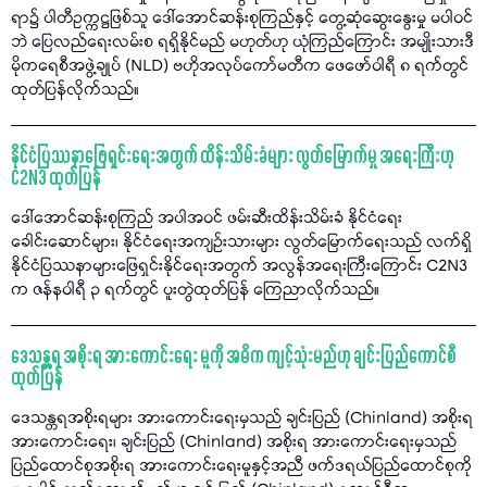
ရာ၌ ပါတီဥက္ကဋ္ဌဖြစ်သူ ဒေါ်အောင်ဆန်းစုကြည်နှင့် တွေ့ဆုံဆွေးနွေးမှု မပါဝင်
ဘဲ ပြေလည်ရေးလမ်းစ ရရှိနိုင်မည် မဟုတ်ဟု ယုံကြည်ကြောင်း အမျိုးသားဒီ
မိုကရေစီအဖွဲ့ချုပ် (NLD) ဗဟိုအလုပ်ကော်မတီက ဖေဖော်ဝါရီ ၈ ရက်တွင်
ထုတ်ပြန်လိုက်သည်။
နိုင်ငံပြဿနာဖြေရှင်းရေးအတွက် ထိန်းသိမ်းခံများ လွတ်မြောက်မှု အရေးကြီးဟု
C2N3 ထုတ်ပြန်
ဒေါ်အောင်ဆန်းစုကြည် အပါအဝင် ဖမ်းဆီးထိန်းသိမ်းခံ နိုင်ငံရေး
ခေါင်းဆောင်များ၊ နိုင်ငံရေးအကျဉ်းသားများ လွတ်မြောက်ရေးသည် လက်ရှိ
နိုင်ငံပြဿနာများဖြေရှင်းနိုင်ရေးအတွက် အလွန်အရေးကြီးကြောင်း C2N3
က ဇန်နဝါရီ ၃ ရက်တွင် ပူးတွဲထုတ်ပြန် ကြေညာလိုက်သည်။
ဒေသန္တရ အစိုးရ အားကောင်းရေး မူကို အဓိက ကျင့်သုံးမည်ဟု ချင်းပြည်ကောင်စီ
ထုတ်ပြန်
ဒေသန္တရအစိုးရများ အားကောင်းရေးမှသည် ချင်းပြည် (Chinland) အစိုးရ
အားကောင်းရေး၊ ချင်းပြည် (Chinland) အစိုးရ အားကောင်းရေးမှသည်
ပြည်ထောင်စုအစိုးရ အားကောင်းရေးမူနှင့်အညီ ဖက်ဒရယ်ပြည်ထောင်စုကို