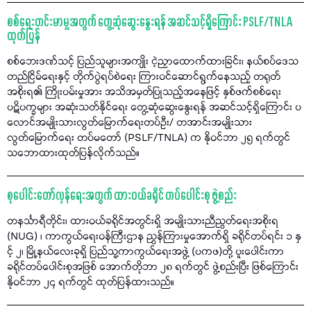
စစ်ရေးတင်းမာမှုအတွက် တွေ့ဆုံဆွေးနွေးရန် အဆင်သင့်ရှိကြောင်း PSLF/TNLA
ထုတ်ပြန်
စစ်ဘေးဒဏ်သင့် ပြည်သူများအကျိုး ငဲ့ညှာထောက်ထားခြင်း၊ နယ်စပ်ဒေသ
တည်ငြိမ်ရေးနှင့် တိုက်ပွဲရပ်စဲရေး ကြားဝင်ဆောင်ရွက်နေသည့် တရုတ်
အစိုးရ၏ ကြိုးပမ်းမှုအား အသိအမှတ်ပြုသည့်အနေဖြင့် နှစ်ဖက်စစ်ရေး
ပဋိပက္ခများ အဆုံးသတ်နိုင်ရေး တွေ့ဆုံဆွေးနွေးရန် အဆင်သင့်ရှိကြောင်း ပ
လောင်အမျိုးသားလွတ်မြောက်ရေးတပ်ဦး/ တအာင်းအမျိုးသား
လွတ်မြောက်ရေး တပ်မတော် (PSLF/TNLA) က နိုဝင်ဘာ ၂၅ ရက်တွင်
သဘောထားထုတ်ပြန်လိုက်သည်။
စုပေါင်းတော်လှန်ရေးအတွက် ထားဝယ်ခရိုင် တပ်ပေါင်းစု ဖွဲ့စည်း
တနင်္သာရီတိုင်း၊ ထားဝယ်ခရိုင်အတွင်းရှိ အမျိုးသားညီညွတ်ရေးအစိုးရ
(NUG) ၊ ကာကွယ်ရေးဝန်ကြီးဌာန ညွှန်ကြားမှုအောက်ရှိ ခရိုင်တပ်ရင်း ၁ နှ
င့် ၂၊ မြို့နယ်လေးခုရှိ ပြည်သူ့ကာကွယ်ရေးအဖွဲ့ (ပကဖ)တို့ ပူးပေါင်းကာ
ခရိုင်တပ်ပေါင်းစုအဖြစ် အောက်တိုဘာ ၂၈ ရက်တွင် ဖွဲ့စည်းပြီး ဖြစ်ကြောင်း
နိုဝင်ဘာ ၂၄ ရက်တွင် ထုတ်ပြန်ထားသည်။