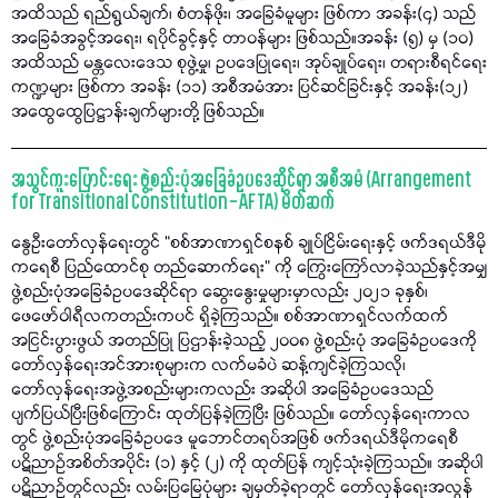
အထိသည် ရည်ရွယ်ချက်၊ စံတန်ဖိုး၊ အခြေခံမူများ ဖြစ်ကာ အခန်း(၄) သည်
အခြေခံအခွင့်အရေး၊ ရပိုင်ခွင့်နှင့် တာဝန်များ ဖြစ်သည်။အခန်း (၅) မှ (၁၀)
အထိသည် မန္တလေးဒေသ စုဖွဲ့မှု၊ ဥပဒေပြုရေး၊ အုပ်ချုပ်ရေး၊ တရားစီရင်ရေး
ကဏ္ဍများ ဖြစ်ကာ အခန်း (၁၁) အစီအမံအား ပြင်ဆင်ခြင်းနှင့် အခန်း(၁၂)
အထွေထွေပြဋ္ဌာန်းချက်များတို့ ဖြစ်သည်။
အသွင်ကူးပြောင်းရေး ဖွဲ့စည်းပုံအခြေခံဥပဒေဆိုင်ရာ အစီအမံ (Arrangement
for Transitional Constitution – AFTA) မိတ်ဆက်
နွေဦးတော်လှန်ရေးတွင် “စစ်အာဏာရှင်စနစ် ချုပ်ငြိမ်းရေးနှင့် ဖက်ဒရယ်ဒီမို
ကရေစီ ပြည်ထောင်စု တည်ဆောက်ရေး” ကို ကြွေးကြော်လာခဲ့သည်နှင့်အမျှ
ဖွဲ့စည်းပုံအခြေခံဥပဒေဆိုင်ရာ ဆွေးနွေးမှုများမှာလည်း ၂၀၂၁ ခုနှစ်၊
ဖေဖော်ဝါရီလကတည်းကပင် ရှိခဲ့ကြသည်။ စစ်အာဏာရှင်လက်ထက်
အငြင်းပွားဖွယ် အတည်ပြု ပြဌာန်းခဲ့သည့် ၂၀၀၈ ဖွဲ့စည်းပုံ အခြေခံဥပဒေကို
တော်လှန်ရေးအင်အားစုများက လက်မခံပဲ ဆန့်ကျင်ခဲ့ကြသလို၊
တော်လှန်ရေးအဖွဲ့အစည်းများကလည်း အဆိုပါ အခြေခံဥပဒေသည်
ပျက်ပြယ်ပြီးဖြစ်ကြောင်း ထုတ်ပြန်ခဲ့ကြပြီး ဖြစ်သည်။ တော်လှန်ရေးကာလ
တွင် ဖွဲ့စည်းပုံအခြေခံဥပဒေ မူဘောင်တရပ်အဖြစ် ဖက်ဒရယ်ဒီမိုကရေစီ
ပဋိညာဉ်အစိတ်အပိုင်း (၁) နှင့် (၂) ကို ထုတ်ပြန် ကျင့်သုံးခဲ့ကြသည်။ အဆိုပါ
ပဋိညာဉ်တွင်လည်း လမ်းပြမြေပုံများ ချမှတ်ခဲ့ရာတွင် တော်လှန်ရေးအလွန်