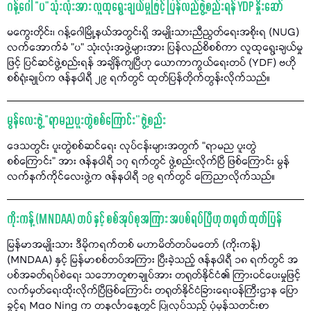
ဂန့်ဂေါ “ပ" သုံးလုံးအား လူထုရွေးချယ်မှုဖြင့် ပြန်လည်ဖွဲ့စည်းရန် YDP နှိုးဆော်
မကွေးတိုင်း၊ ဂန့်ဂေါမြို့နယ်အတွင်းရှိ အမျိုးသားညီညွတ်ရေးအစိုးရ (NUG)
လက်အောက်ခံ "ပ" သုံးလုံးအဖွဲ့များအား ပြန်လည်စိစစ်ကာ လူထုရွေးချယ်မှု
ဖြင့် ပြင်ဆင်ဖွဲ့စည်းရန် အချိန်ကျပြီဟု ယောကာကွယ်ရေးတပ် (YDF) ဗဟို
စစ်ရုံးချုပ်က ဇန်နဝါရီ ၂၉ ရက်တွင် ထုတ်ပြန်တိုက်တွန်းလိုက်သည်။
မွန်လေးဖွဲ့ “ရာမညပူးတွဲစစ်ကြောင်း” ဖွဲ့စည်း
ဒေသတွင်း ပူးတွဲစစ်ဆင်ရေး လုပ်ငန်းများအတွက် “ရာမည ပူးတွဲ
စစ်ကြောင်း” အား ဇန်နဝါရီ ၁၇ ရက်တွင် ဖွဲ့စည်းလိုက်ပြီ ဖြစ်ကြောင်း မွန်
လက်နက်ကိုင်လေးဖွဲ့က ဇန်နဝါရီ ၁၉ ရက်တွင် ကြေညာလိုက်သည်။
ကိုးကန့် (MNDAA) တပ် နှင့် စစ်အုပ်စုအကြား အပစ်ရပ်ပြီဟု တရုတ် ထုတ်ပြန်
မြန်မာအမျိုးသား ဒီမိုကရက်တစ် မဟာမိတ်တပ်မတော် (ကိုးကန့်)
(MNDAA) နှင့် မြန်မာစစ်တပ်အကြား ပြီးခဲ့သည့် ဇန်နဝါရီ ၁၈ ရက်တွင် အ
ပစ်အခတ်ရပ်စဲရေး သဘောတူစာချုပ်အား တရုတ်နိုင်ငံ၏ ကြားဝင်ပေးမှုဖြင့်
လက်မှတ်ရေးထိုးလိုက်ပြီဖြစ်ကြောင်း တရုတ်နိုင်ငံခြားရေးဝန်ကြီးဌာန ပြော
ခွင့်ရ Mao Ning က တနင်္လာနေ့တွင် ပြုလုပ်သည့် ပုံမှန်သတင်းစာ