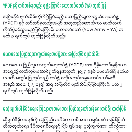
YPDF နှင့် တပ်တစ်ခုတည်း စုဖွဲ့ကြောင်း ယောတပ်တော် (YA) ထုတ်ပြန်
အပြီးတိုင် ဖျက်သိမ်းလိုက်ပြီဖြစ်သည့် ယောပြည်သူ့ကာကွယ်ရေးတပ်ဖွဲ့
(YPDF) နှင့် တပ်တစ်ခုတည်းအဖြစ် အတူတည်ဆောက်ကာ ဆက်လက်
တိုက်ပွဲဝင်သွားမည်ဖြစ်ကြောင်း ယောတပ်တော် (Yaw Army – YA) က
မတ် ၃ ရက်တွင် ထုတ်ပြန်လိုက်သည်။
ယောဒေသ ပြည်သူ့ကာကွယ်ရေးတပ်ဖွဲ့အား အပြီးတိုင် ဖျက်သိမ်း
ယောဒေသ ပြည်သူ့ကာကွယ်ရေးတပ်ဖွဲ့ (YPDF) အား ပိုမိုကောင်းမွန်သော
အရွေ့သို့ တက်လှမ်းဆောင်ရွက်ရန်အတွက် ၂၀၂၅ ခုနှစ် ဖေဖော်ဝါရီ ဒုတိယ
အပတ်အတွင်း ပြုလုပ်သည့် တပ်ဖွဲ့ ဗဟိုအလုပ်အမှုဆောင်ကော်မတီ
အစည်းအဝေး (၂/၂၀၂၅) အရ အပြီးတိုင် ဖျက်သိမ်းပြီဖြစ်ကြောင်း မတ် ၂
ရက်တွင် ထုတ်ပြန်လိုက်သည်။
မူသုံးချက်ပါ နိုင်ငံရေးကြေညာစာတမ်းအား ပြည်သူ့တော်လှန်ရေးတပ်ဦး ထုတ်ပြန်
ဆိုရှယ်ဒီမိုကရေစီကို ယုံကြည်လက်ခံကာ စစ်အာဏာရှင်စနစ် အမြစ်ပြတ်
တိုက်ထုတ်ရေး၊ ဒီမိုကရေစီရေးနှင့် ငြိမ်းချမ်းရေး မူသုံးချက်အား ကိုင်စွဲထား