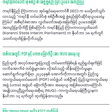
ကရင်နီတပ်ပေါင်းစုံ စစ်ဦးစီးအဖွဲ့ ဖွဲ့စည်းခြင်းဥပဒေ အတည်ပြု
ကရင်နီပြည် ကြားကာလ အုပ်ချုပ်ရေးကောင်စီ (IEC) က ပေးပို့တင်သွင်း
လာသည့် "ကရင်နီ တပ်ပေါင်းစုံ စစ်ဦးစီးအဖွဲ့ ဖွဲ့စည်းခြင်းဆိုင်ရာဥပဒေ(မူ
ကြမ်း)” အစီရင်ခံစာအား လွှတ်တော်အဆုံးအဖြတ်ဖြင့် ဥပဒေအဖြစ်
အတည်ပြုလိုက်ပြီ ဖြစ်ကြောင်း ကရင်နီပြည် ကြားကာလလွှတ်တော်
(Karenni State Interim Parliament) က နိုဝင်ဘာ ၁၈ ရက်တွင်
သတင်းထုတ်ပြန်လိုက်သည်။
တစ်လအတွင်း PDF နှင့် ပကဖ ခြောက်ဦးအား NUG အရေးယူ
ပြည်သူကို အလုပ်အကျွေးပြုသည့် တပ်မတော်ဖြစ်ရန် ရည်ရွယ်ချက်ဖြင့်
လက်အောက်ခံ တပ်ဖွဲ့များအား လိုအပ်သည့် ထိန်းကြောင်းမှုများ
ဆောင်ရွက်လျက်ရှိရာ ၂၀၂၄ခုနှစ် အောက်တိုဘာလအတွင်း ပြည်သူ့
ကာကွယ်ရေးတပ်မတော် (PDF) တပ်ဖွဲ့ဝင် တစ်ဦးနှင့် ပြည်သူ့ကာကွယ်ရေး
အဖွဲ့ (ပကဖ) အဖွဲ့ဝင် ခြောက်ဦးအား အရေးယူ အပြစ်ပေးထားကြောင်း
အမျိုးသားညီညွတ်ရေးအစိုးရ (NUG) ၊ ကာကွယ်ရေးဝန်ကြီးဌာနက
နိုဝင်ဘာ ၁၄ ရက်တွင် ထုတ်ပြန်ထားသည်။
ကြားကာလပညာရေးမူဝါဒ KSCC ထုတ်ပြန်