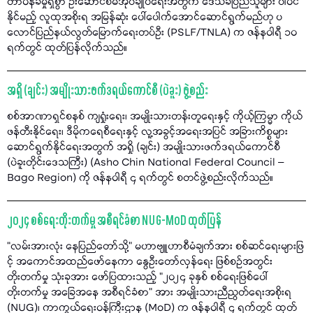
တာဝန်ခံမှုရှိစွာ ဦးဆောင်စီမံအုပ်ချုပ်ရေးအတွက် ဒေသခံပြည်သူများ ပါဝင်
နိုင်မည့် လူထုအစိုးရ အမြန်ဆုံး ပေါ်ပေါက်အောင်ဆောင်ရွက်မည်ဟု ပ
လောင်ပြည်နယ်လွတ်မြောက်ရေးတပ်ဦး (PSLF/TNLA) က ဇန်နဝါရီ ၁၀
ရက်တွင် ထုတ်ပြန်လိုက်သည်။
အရှို (ချင်း) အမျိုးသားဖက်ဒရယ်ကောင်စီ (ပဲခူး) ဖွဲ့စည်း
စစ်အာဏာရှင်စနစ် ကျရှုံးရေး၊ အမျိုးသားတန်းတူရေးနှင့် ကိုယ့်ကြမ္မာ ကိုယ်
ဖန်တီးနိုင်ရေး၊ ဒီမိုကရေစီရေးနှင့် လူ့အခွင့်အရေးအပြင် အခြားကိစ္စများ
ဆောင်ရွက်နိုင်ရေးအတွက် အရှို (ချင်း) အမျိုးသားဖက်ဒရယ်ကောင်စီ
(ပဲခူးတိုင်းဒေသကြီး) (Asho Chin National Federal Council –
Bago Region) ကို ဇန်နဝါရီ ၄ ရက်တွင် စတင်ဖွဲ့စည်းလိုက်သည်။
၂၀၂၄ စစ်ရေးတိုးတက်မှု အစီရင်ခံစာ NUG-MoD ထုတ်ပြန်
“လမ်းအားလုံး နေပြည်တော်သို့" မဟာဗျူဟာစီမံချက်အား စစ်ဆင်ရေးများဖြ
င့် အကောင်အထည်ဖော်နေကာ နွေဦးတော်လှန်ရေး ဖြစ်စဉ်အတွင်း
တိုးတက်မှု သုံးခုအား ဖော်ပြထားသည့် "၂၀၂၄ ခုနှစ် စစ်ရေးဖြစ်ပေါ်
တိုးတက်မှု အခြေအနေ အစီရင်ခံစာ" အား အမျိုးသားညီညွတ်ရေးအစိုးရ
(NUG)၊ ကာကွယ်ရေးဝန်ကြီးဌာန (MoD) က ဇန်နဝါရီ ၄ ရက်တွင် ထုတ်