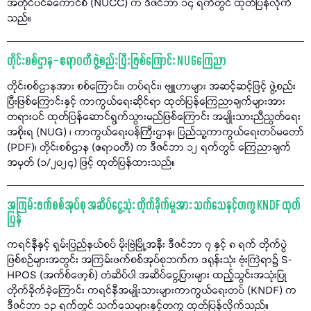
အတိုင်ပင်ခံကောင်စီ (NUCC) က ဒီဇင်ဘာ ၁၄ ရက်တွင် ထုတ်ပြန်လိုက်
သည်။
တိုင်းစစ်ဌာန – ဧရာဝတီ ဖွဲ့စည်းပြီးဖြစ်ကြောင်း NUGကြေညာ
တိုင်းစစ်ဌာနအား စစ်ကြောင်း၊ တပ်ရင်း၊ ဗျူဟာများ အဆင့်ဆင့်ဖြင့် ဖွဲ့စည်း
ပြီးဖြစ်ကြောင်းနှင့် ကာကွယ်ရေးဆိုင်ရာ ထုတ်ပြန်ကြေညာချက်များအား
တရားဝင် ထုတ်ပြန်ဆောင်ရွက်သွားမည်ဖြစ်ကြောင်း အမျိုးသားညီညွတ်ရေး
အစိုးရ (NUG) ၊ ကာကွယ်ရေးဝန်ကြီးဌာန၊ ပြည်သူ့ကာကွယ်ရေးတပ်မတော်
(PDF)၊ တိုင်းစစ်ဌာန (ဧရာဝတီ) က ဒီဇင်ဘာ ၁၂ ရက်တွင် ကြေညာချက်
အမှတ် (၁/၂၀၂၄) ဖြင့် ထုတ်ပြန်ထားသည်။
အကြမ်းဖက်စစ်အုပ်စု အဆိပ်ငွေ့သုံး တိုက်ခိုက်မှုအား သက်သေနှင့်တကွ KNDF ထုတ်
ပြန်
ကရင်နီနှင့် ရှမ်းပြည်နယ်စပ် မိုးဗြဲမြို့အနီး ဒီဇင်ဘာ ၇ နှင့် ၈ ရက် တိုက်ပွဲ
ဖြစ်စဉ်များအတွင်း အကြမ်းဖက်စစ်အုပ်စုဘက်က ဒရုန်းသုံး ဗုံးကြဲရာ၌ S-
HPOS (အက်စ်ဖော့စ်) တံဆိပ်ပါ အဆိပ်ငွေ့ပြားများ ထည့်သွင်းအသုံးပြု
တိုက်ခိုက်ခဲ့ကြောင်း ကရင်နီအမျိုးသားများကာကွယ်ရေးတပ် (KNDF) က
ဒီဇင်ဘာ ၁၃ ရက်တွင် သက်သေများနှင့်တကွ ထုတ်ပြန်လိုက်သည်။