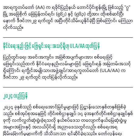
အာရက္ခတပ်တော် (AA) က ရခိုင်ပြည်နယ် တောင်ပိုင်းစွန်းမြို့ ဖြစ်သည့် "ဂွ"
မြို့ အခြေစိုက် ခြေမြန်တပ်ရင်း (၅၆၂) နှင့် (၅၆၃) တို့အား ထိုးစစ်ဆင်ပြီး
နောက် ဒီဇင်ဘာ၂၉ ရက်တွင် အပြီးတိုင်သိမ်းယူနိုင်ခဲ့ပြီ ဖြစ်ကြောင်း ကြေညာ
လိုက်သည်။
နိုင်ငံရေးနည်းဖြင့် ဖြေရှင်းရေး အသင့်ရှိဟု ULA/AA ထုတ်ပြန်
ပြည်တွင်းရေး အခင်းအကျင်း၊ အဖြစ်အပျက်များအား စစ်ရေးဖြင့်
ဖြေရှင်းသည်ထက် နိုင်ငံရေးနည်းလမ်းများဖြင့် ဖြေရှင်းရန် အမြဲတမ်းအသင့်
ရှိကြောင်း ရက္ခိုင်အမျိုးသားအဖွဲ့ချုပ်/အာရက္ခတပ်တော် (ULA/AA) က
ဒီဇင်ဘာ ၂၉ ရက်တွင် ထုတ်ပြန်လိုက်သည်။
၂၀၂၄ လည်ပြန်
၂၀၂၄ ခုနှစ်သည် စစ်ရေးအောင်မြင်မှုများဖြင့် ပြဋ္ဌာန်းသောနှစ်တနှစ်ဖြစ်ခဲ့
သည်။ စစ်အုပ်စုအနေဖြင့် တိုင်းစစ်ဌာနချုပ် ၁၄ ခုအနက်တိုင်းစစ်ဌာနချုပ်နှစ်
ခုကို လက်လွှတ်ဆုံးရှုံးခဲ့ရသလို နယ်စပ်ဒေသ တလျောက်နယ်မြေဆုံးရှုံးမှု
အများအပြားနှင့် အလယ်ပိုင်းရှိ အညာဒေသတွင်လည်း စစ်ရေးအရ
ခြိမ်းခြောက်မှုများကိကို သိသိသာသာ ရင်ဆိုင်ခဲ့ရသည်။ တော်လှန်ရေး