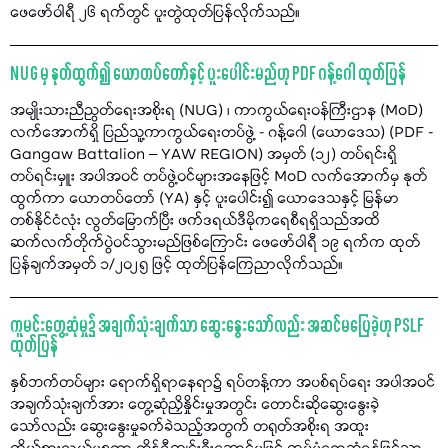
ဖေဖော်ဝါရီ ၂၆ ရက်တွင် ပူးတွဲထုတ်ပြန်လိုက်သည်။
NUG မှ နုတ်ထွက်၍ ယောတပ်တော်နှင့် ပူးပေါင်းမည်ဟု PDF ဂန့်ဂေါ ထုတ်ပြန်
အမျိုးသားညီညွတ်ရေးအစိုးရ (NUG) ၊ ကာကွယ်ရေးဝန်ကြီးဌာန (MoD)
လက်အောက်ရှိ ပြည်သူ့ကာကွယ်ရေးတပ်ဖွဲ့ - ဂန့်ဂေါ (ယောဒေသ) (PDF -
Gangaw Battalion – YAW REGION) အမှတ် (၁၂) တပ်ရင်းရှိ
တပ်ရင်းမှူး အပါအဝင် တပ်ဖွဲ့ဝင်များအနေဖြင့် MoD လက်အောက်မှ နုတ်
ထွက်ကာ ယောတပ်တော် (YA) နှင့် ပူးပေါင်း၍ ယောဒေသနှင့် မြန်မာ
တစ်နိုင်ငံလုံး လွတ်မြောက်ပြီး ဖက်ဒရယ်ဒီမိုကရေစီရရှိသည်အထိ
ဆက်လက်တိုက်ပွဲဝင်သွားမည်ဖြစ်ကြောင်း ဖေဖော်ဝါရီ ၁၉ ရက်က ထုတ်
ပြန်ချက်အမှတ် ၁/၂၀၂၅ ဖြင့် ထုတ်ပြန်ကြေညာလိုက်သည်။
ကူမင်းတွေ့ဆုံမှု၌ အချက်သုံးချက်သာ ဆွေးနွေးသော်လည်း အဆင်မပြေခဲ့ဟု PSLF
ထုတ်ပြန်
နှစ်ဘက်တပ်များ ရောက်ရှိရာနေရာ၌ ရပ်တန့်ကာ အပစ်ရပ်ရေး အပါအဝင်
အချက်သုံးချက်အား တွေ့ဆုံညှိနှိုင်းမှုအတွင်း တောင်းဆိုဆွေးနွေးခဲ့
သော်လည်း ဆွေးနွေးမှုခက်ခဲသည့်အတွက် တရုတ်အစိုးရ အထူး