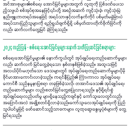
အင်အားစုများ၏စစ်ရေး အောင်မြင်မှုများအတွက် လူထုကို ပြစ်ဒဏ်ပေးသ
ည့်သဖွယ် စစ်အုပ်စုအနေဖြင့်၎င်းတို့ အစဉ်အဆက် ကျင့်သုံးခဲ့၊ ကျင့်သုံးမြဲ
နည်းဗျူဟာတရပ်အနေဖြင့် အရပ်သားနှင့်လက်နက်ကိုင် ပစ်မှတ်မခွဲခြားပဲ
အရပ်သားပြည်သူများကို ရည်ရွယ်ချက်ရှိရှိ ပစ်မှတ်ထားတိုက်ခိုက်ခြင်းကို
လည်း ဆက်လက်တွေ့မြင် ခဲ့ကြရသည်။
၂၀၂၄ လည်ပြန် - စစ်ရေးအောင်မြင်မှုများနောက် သတိပြုဆင်ခြင်စရာများ
စစ်ရေးအောင်မြင်မှုများ၏ နောက်ကွယ်တွင် အုပ်ချုပ်ရေးတည်ဆောက်မှုများ
လည်း ဆက်လက် မြင်တွေ့ခဲ့ရသော နှစ်တနှစ်ဖြစ်ခဲ့သည်။ အထူးသဖြင့်
အလယ်ပိုင်းမဟုတ်သော ဒေသများတွင် အုပ်ချုပ်ရေးတည်ဆောက်မှုများပိုမို
ခိုင်မာအားကောင်းလာခဲ့သည်။ ကရင်နီပြည်၏ ကြားကာလ အုပ်ချုပ်ရေး
ကောင်စီ သည်နမူနာပြစရာ တခုဖြစ်ခဲ့သလို၊ တအာင်းဒေသ၏ အုပ်ချုပ်ရေး
တည်ဆောက်မှုများ လည်းစတင်မြင်တွေ့စပြုလာရသည်။ နဂိုရှိရင်းစွဲ
အုပ်ချုပ်ရေးလည်ပတ်မှု များရှိနေသည့်ကချင်နှင့် ကော်သူးလေတွင်လည်း
အပြောင်းအလဲ အချို့စတင်ရှိလာခဲ့သည်။ကော်သူးလေအုပ်ချုပ်ရေးကို ပြည်
သူပါဝင်မှုဖြင့် ဖော်ဆောင်သည့်သာဓကများ၊ လူထုဆွေးနွေးမှုပုံစံများကို တွေ့
မြင်ရသည်။