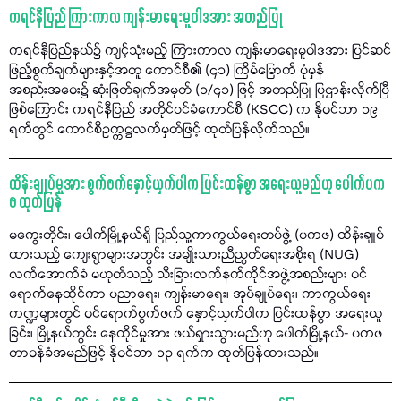
ကရင်နီပြည် ကြားကာလ ကျန်းမာရေးမူဝါဒအား အတည်ပြု
ကရင်နီပြည်နယ်၌ ကျင့်သုံးမည့် ကြားကာလ ကျန်းမာရေးမူဝါဒအား ပြင်ဆင်
ဖြည့်စွက်ချက်များနှင့်အတူ ကောင်စီ၏ (၄၁) ကြိမ်မြောက် ပုံမှန်
အစည်းအဝေး၌ ဆုံးဖြတ်ချက်အမှတ် (၁/၄၁) ဖြင့် အတည်ပြု ပြဌာန်းလိုက်ပြီ
ဖြစ်ကြောင်း ကရင်နီပြည် အတိုင်ပင်ခံကောင်စီ (KSCC) က နိုဝင်ဘာ ၁၉
ရက်တွင် ကောင်စီဥက္ကဋ္ဌလက်မှတ်ဖြင့် ထုတ်ပြန်လိုက်သည်။
ထိန်းချုပ်မှုအား စွက်ဖက်နှောင့်ယှက်ပါက ပြင်းထန်စွာ အရေးယူမည်ဟု ပေါက်ပက
ဖ ထုတ်ပြန်
မကွေးတိုင်း၊ ပေါက်မြို့နယ်ရှိ ပြည်သူ့ကာကွယ်ရေးတပ်ဖွဲ့ (ပကဖ) ထိန်းချုပ်
ထားသည့် ကျေးရွာများအတွင်း အမျိုးသားညီညွတ်ရေးအစိုးရ (NUG)
လက်အောက်ခံ မဟုတ်သည့် သီးခြားလက်နက်ကိုင်အဖွဲ့အစည်းများ ဝင်
ရောက်နေထိုင်ကာ ပညာရေး၊ ကျန်းမာရေး၊ အုပ်ချုပ်ရေး၊ ကာကွယ်ရေး
ကဏ္ဍများတွင် ဝင်ရောက်စွက်ဖက် နှောင့်ယှက်ပါက ပြင်းထန်စွာ အရေးယူ
ခြင်း၊ မြို့နယ်တွင်း နေထိုင်မှုအား ဖယ်ရှားသွားမည်ဟု ပေါက်မြို့နယ်- ပကဖ
တာဝန်ခံအမည်ဖြင့် နိုဝင်ဘာ ၁၃ ရက်က ထုတ်ပြန်ထားသည်။