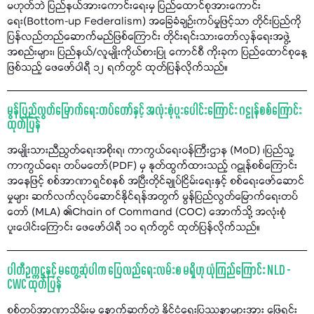
မဟုတ်ဘဲ ပြည်နယ်အားကောင်းရေးမှ ပြည်ထောင်စုအားကောင်း
ရေး(Bottom-up Federalism) အခြေခံချဉ်းကပ်မှုဖြင့်သာ တိုင်းပြည်ကို
ပြန်လည်တည်ဆောက်မည်ဖြစ်ကြောင်း တိုင်းရင်းသားတော်လှန်ရေးအဖွဲ့
အစည်းများ၊ ပြည်နယ်/လူမျိုးကိုယ်စားပြု ကောင်စီ ကိုးခုက ပြည်ထောင်စုနေ့
ဖြစ်သည့် ဖေဖော်ဝါရီ ၁၂ ရက်တွင် ထုတ်ပြန်လိုက်သည်။
မွန်ပြည်လွတ်မြောက်ရေးတပ်တော်နှင့် အလုံးစုံပူးပေါင်းကြောင်း ဂဠုန်စစ်ကြောင်း
ထုတ်ပြန်
အမျိုးသားညီညွတ်ရေးအစိုးရ၊ ကာကွယ်ရေးဝန်ကြီးဌာန (MoD) ၊ပြည်သူ့
ကာကွယ်ရေး တပ်မတော်(PDF) မှ နုတ်ထွက်ထားသည့် ဂဠုန်စစ်ကြောင်း
အနေဖြင့် စစ်အာဏာရှင်စနစ် အပြီးတိုင်ချုပ်ငြိမ်းရေးနှင့် စစ်ရေးဖော်ဆောင်
မှုများ ဆက်လက်လုပ်ဆောင်နိုင်ရန်အတွက် မွန်ပြည်လွတ်မြောက်ရေးတပ်
တော် (MLA) ၏Chain of Command (COC) အောက်သို့ အလုံးစုံ
ပူးပေါင်းကြောင်း ဖေဖော်ဝါရီ ၁၀ ရက်တွင် ထုတ်ပြန်လိုက်သည်။
ပါတီဥက္ကဋ္ဌနှင့် မတွေ့ဆုံပါက ပြေလည်ရေးလမ်းစ မရှိဟု ယုံကြည်ကြောင်း NLD -
CWC ထုတ်ပြန်
စစ်တပ်အာဏာသိမ်းမှု နောက်ဆက်တွဲ နိုင်ငံရေးပြဿနာများအား ဖြေရှင်း