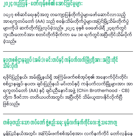
၂၀၂၄ လည်ပြန် - တော်လှန်စစ်၏ အောင်မြင်မှုများ
၁၀၂၇ စစ်ဆင်ရေးနှင့်အတူ တကျော့ပြန်တိုက်ပွဲများဖော်ဆောင်လာသည့်
အာရက္ခတပ်တော် (AA) သည် စခန်းသိမ်းတိုက်ပွဲများအပြင်မြို့သိမ်းတိုက်ပွဲ
များကိုပါ ဆက်တိုက်ပြုလုပ်ခဲ့သည်။ ၂၀၂၄ ခုနှစ် ဖေဖော်ဝါရီ ၂၄ရက်တွင်
ဘူးသီးတောင်အား စတင်တိုက်ခိုက်ကာ မေ ၁၈ ရက်တွင်အပြီးတိုင်သိမ်းပိုက်
ခဲ့သည်။
နပတစစ်ဌာနချုပ် (အမ်း)၊ မင်းတပ်နှင့် ကန်ပက်လက်မြို့တို့အား အပြီးတိုင်
သိမ်းပိုက်
ရခိုင်ပြည်နယ်၊ အမ်းမြို့နယ်ရှိ အကြမ်းဖက်စစ်အုပ်စု၏ အနောက်ပိုင်းတိုင်း
စစ်ဌာနချုပ်-နပတ၊ ချင်းပြည်နယ် မင်းတပ်နှင့် ကန်ပက်လက်မြို့များအား အာ
ရက္ခတပ်တော် (AA) နှင့် ချင်းညီနောင်အဖွဲ့ (Chin Brotherhood - CB)
တို့က ဒီဇင်ဘာ တတိယပတ်အတွင်း အပြီးတိုင် သိမ်းယူထားနိုင်လိုက်ပြီ
ဖြစ်သည်။
တစ်ခုတည်းသော တပ်တော် ဖွဲ့စည်းရေး မွန်လက်နက်ကိုင်လေးဖွဲ့ သဘောတူ
မွန်ပြည်နယ်အတွင်း အကြမ်းဖက်စစ်အုပ်စုအား လက်နက်ကိုင် တော်လှန်နေ