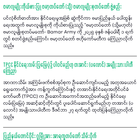
ဗမာလူမျိုးကိုယ်စားပြု ဗမာ့တပ်တော် (သို့) ဗမာလူမျိုးစုတပ်တော် ဖွဲ့စည်း
ပင်လုံစိတ်ဓာတ်အား နိုင်ငံရေးမူအဖြစ် ဆွဲကိုင်ကာ ဗမာပြည်နယ် ပေါ်ထွန်း
ရေးအတွက် ဗမာလူမျိုးစုကို ကိုယ်စားပြုသည့် "ဗမာ့တပ်တော် (သို့မဟုတ်)
ဗမာလူမျိုးစုတပ်မတော်- Bamar Army ကို ၂၀၂၅ ခုနှစ် ဇန်ဝဝါရီ ၁ ရက်
တွင် စတင်ဖွဲ့စည်းကြောင်း ဗမာ့တပ်တော် ဗဟိုကော်မတီက ကြေညာလိုက်
သည်။
TPCC နိုင်ငံရေးလမ်းပြမြေပုံ၌ ပါဝင်မည်ဟု တအာင်း (ပလောင်) အမျိုးသားပါတီ
ကြေညာ
အာဏာသိမ်း အကြမ်းဖက်စစ်အုပ်စုက ဦးဆောင်ကျင်းပမည့် အတုအယောင်
ရွေးကောက်ပွဲအား ကန့်ကွက်ကြောင်းနှင့် တအာင်းနိုင်ငံရေးအတိုင်ပင်ခံ
ကော်မတီ (TPCC) က ဦးဆောင်အကောင်အထည်ဖော်မည့် နိုင်ငံရေး
လမ်းပြမြေပုံ အဆင့်ဆင့်တိုင်းတွင် ပူးပေါင်းဆောင်ရွက်မည်ဟု တအာင်း (ပ
လောင်) အမျိုးသားပါတီက ဒီဇင်ဘာ ၂၇ ရက်တွင် ထုတ်ပြန်ကြေညာလိုက်
သည်။
ပြည်နယ်တောင်ပိုင်း ဂွမြို့အား အာရက္ခတပ်တော် သိမ်းပိုက်