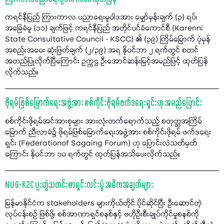
ကရင်နီပြည် ကြားကာလ ပညာရေးမူဝါဒအား မျှော်မှန်းချက် (၃) ရပ်၊
အခြေခံမူ (၁၁) ချက်ဖြင့် ကရင်နီပြည် အတိုင်ပင်ခံကောင်စီ (Karenni
State Consultative Council - KSCC) ၏ (၃၉) ကြိမ်မြောက် ပုံမှန်
အစည်းအဝေး ဆုံးဖြတ်ချက် (၂/၃၉) အရ နိုဝင်ဘာ ၂ ရက်တွင် စတင်
အတည်ပြုလိုက်ပြီကြောင်း ဥက္ကဌ ဦးအောင်ဆန်းမြင့်အမည်ဖြင့် ထုတ်ပြန်
လိုက်သည်။
ဖိုရမ်ဖြစ်မြောက်ရေးအဖွဲ့အား စစ်ကိုင်းဖိုရမ်ဖက်ဒရေးရှင်းဟု အမည်ပြောင်း
စစ်ကိုင်းဖိုရမ်အင်အားစုများ အားလုံးတက်ရောက်သည့် စတုတ္ထအကြိမ်
မြောက် ညီလာခံ၌ ဖိုရမ်ဖြစ်မြောက်ရေးအဖွဲ့အား စစ်ကိုင်းဖိုရမ် ဖက်ဒရေး
ရှင်း (Federationof Sagaing Forum) ဟု ပြောင်းလဲသတ်မှတ်
ကြောင်း နိုဝင်ဘာ ၁၀ ရက်တွင် ထုတ်ပြန်အသိပေးလိုက်သည်။
NUG-K2C ပူးတွဲသတင်းစာရှင်းလင်းပွဲ အဓိကအချက်များ
မြန်မာနိုင်ငံက stakeholders များကိုယ်တိုင် ပိုင်ဆိုင်ပြီး ဦးဆောင်တဲ့
လုပ်ငန်းစဉ် ဖြစ်ဖို့၊ စစ်အာဏာရှင်စနစ်နှင့် ဗဟိုဦးစီးချုပ်ကိုင်မှုစနစ်ကို