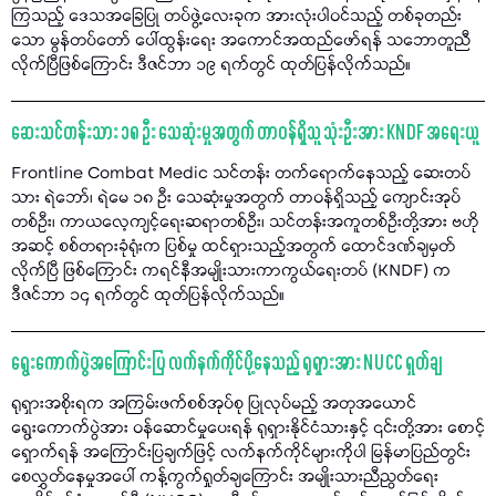
ကြသည့် ဒေသအခြေပြု တပ်ဖွဲ့လေးခုက အားလုံးပါဝင်သည့် တစ်ခုတည်း
သော မွန်တပ်တော် ပေါ်ထွန်းရေး အကောင်အထည်ဖော်ရန် သဘောတူညီ
လိုက်ပြီဖြစ်ကြောင်း ဒီဇင်ဘာ ၁၉ ရက်တွင် ထုတ်ပြန်လိုက်သည်။
ဆေးသင်တန်းသား ၁၈ ဦး သေဆုံးမှုအတွက် တာဝန်ရှိသူ သုံးဦးအား KNDF အရေးယူ
Frontline Combat Medic သင်တန်း တက်ရောက်နေသည့် ဆေးတပ်
သား ရဲဘော်၊ ရဲမေ ၁၈ ဦး သေဆုံးမှုအတွက် တာဝန်ရှိသည့် ကျောင်းအုပ်
တစ်ဦး၊ ကာယလေ့ကျင့်ရေးဆရာတစ်ဦး၊ သင်တန်းအကူတစ်ဦးတို့အား ဗဟို
အဆင့် စစ်တရားခုံရုံးက ပြစ်မှု ထင်ရှားသည့်အတွက် ထောင်ဒဏ်ချမှတ်
လိုက်ပြီ ဖြစ်ကြောင်း ကရင်နီအမျိုးသားကာကွယ်ရေးတပ် (KNDF) က
ဒီဇင်ဘာ ၁၄ ရက်တွင် ထုတ်ပြန်လိုက်သည်။
ရွေးကောက်ပွဲအကြောင်းပြ လက်နက်ကိုင်ပို့နေသည့် ရုရှားအား NUCC ရှုတ်ချ
ရုရှားအစိုးရက အကြမ်းဖက်စစ်အုပ်စု ပြုလုပ်မည့် အတုအယောင်
ရွေးကောက်ပွဲအား ဝန်ဆောင်မှုပေးရန် ရုရှားနိုင်ငံသားနှင့် ၎င်းတို့အား စောင့်
ရှောက်ရန် အကြောင်းပြချက်ဖြင့် လက်နက်ကိုင်များကိုပါ မြန်မာပြည်တွင်း
စေလွှတ်နေမှုအပေါ် ကန့်ကွက်ရှုတ်ချကြောင်း အမျိုးသားညီညွတ်ရေး