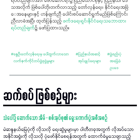
ရပ်တည်ချက်အား ဖော်ဆောင်ရာ၌ ပြည်ထောင်စုနှင့် ပြည်နယ်၊ ဒေ
သအလိုက် ဖြစ်ပေါ်တိုးတက်လာသည့် တော်လှန်ရေး၊ နိုင်ငံရေးအခြ
ေအနေများနှင့် ဟန်ချက်ညီ ပေါင်းစပ်ဆောင်ရွက်မည်ဖြစ်ကြောင်း
ညီလာခံအပြီး ထုတ်ပြန်သည့်
ဖက်ဒရေးရှင်းနိုင်ငံရေးသဘောထား
ရပ်တည်ချက်
၌ ဖော်ပြထားသည်။
#
နွေဦးတော်လှန်ရေးမှ ပေါ်ထွက်လာသော
#
ပြည်နယ်အဆင့်
#
ဖွဲ့စည်းပုံ
လက်နက်ကိုင်တပ်ဖွဲ့စုဖွဲ့မှုများ
အုပ်ချုပ်ရေးများ
အခြေခံ
ဥပဒေ
ဆက်စပ် ဖြစ်စဉ်များ
သဲပေါ်၌ ဆောက်သော အိမ် - စစ်အုပ်စု၏ ရွေးကောက်ပွဲအစီအစဉ်
မဲဆန္ဒနယ်မြေပုံကို လိုသလို​ ရေးဆွဲမှုများမှာ ပါတီတခုအတွက် လိုအပ်သော
အနိုင်အရှုံးကို လိုသလို ပုံဖော်နိုင်စေရန်အတွက် ထောက်ခံမှုသေချာသည့်