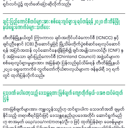
ရှင်းလင်းပွဲ၌ ထုတ်ဖော်ပြောဆိုလိုက်သည်။
ချင်းပြည်ကောင်စီတပ်များအား စစ်ရေးလှုပ်ရှားမှု ရပ်တန့်ရန် ၂၀၂၀ တီးတိန်မြို
နယ်ရွေးကောက်ခံများ သတိပေး
တီးတိန်မြို့နယ်တွင် ကြားကာလ ချင်းအတိုင်ပင်ခံကောင်စီ (ICNCC) နှင့်
ချင်းညီနောင် (CB) ဦးဆောင်မှုဖြင့် မြို့သိမ်းတိုက်ပွဲစစ်ဆင်ရေးလုပ်ဆောင်
ရန် အပြင်းအထန် လုပ်ဆောင်နေချိန်ဖြစ်၍ ချင်းအမျိုးသားတပ်ဦး (CNF) နှ
င့် အခြားသော ချင်းပြည်ကောင်စီ (Chinland Council) အဖွဲ့ဝင်များက
စစ်ရေးလှုပ်ရှားမှုများအား အမြန်ဆုံး ပြန်လည်ရုပ်သိမ်းရန် တီးတိန်မြို့နယ်
၂၀၂၀ ရွေးကောက်ခံ လွှတ်တော်ကိုယ်စားလှယ်များက ဇန်နဝါရီ ၁၇ ရက်
တွင် ထုတ်ပြန်လိုက်သည်။
သေဒဏ် မပါတော့သည့် ဒေသန္တရတားမြစ်ချက် ကျောတိုက်နယ်-ပအဖ ထပ်မံထုတ်
ပြန်
တားမြစ်ချက်များအား ကျူးလွန်သည်ဟု ထင်ရှားပါက သေဒဏ်အထိ ချမှတ်
နိုင်သည့် တရားစီရင်ခြင်းဖြင့် ဒေသန္တရနည်းဥပဒေအတိုင်း ဆောင်ရွက်မည်
ဟု စာအမှတ် ၀၀၃/၀၁၀/ဂဂ(ကတန)/ဦး-၁ ဖြင့် ထုတ်ပြန်ခဲ့ရာ ဝေဖန်မှုများ