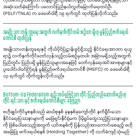
ကိုယ်စားလှယ်မစ္စတာ တိန့်ရှီကျွင်းဦးဆောင်မှုဖြင့် ထပ်မံတွေ့ဆုံရန်ဖြင့်သာ
အဆုံးသတ်ခဲ့ကြောင်း ပလောင်ပြည်နယ်လွတ်မြောက်ရေးတပ်ဦး
(PSLF/TNLA) က ဖေဖော်ဝါရီ ၁၉ ရက်တွင် ထုတ်ပြန်လိုက်သည်။
အမျိုးသားတန်းတူရေးအတွက် လက်နက်ကိုင်လမ်းစဉ်သာ ရှိဟု မွန်ပြည်ဖက်ဒရယ်
ကောင်စီ ထုတ်ပြန်
အမျိုးသားတန်းတူရေးနှင့် ကိုယ်ပိုင်ပြဋ္ဌာန်းခွင့်ရှိသည့် နိုင်ငံရေးအာဏာ ရယူ
ရာ၌ လက်နက်ကိုင်တော်လှန်သည့်လမ်းစဉ်မှတပါး အခြားမရှိသည့်အတွက်
ပြည်တွင်း၊ ပြည်ပရှိ မွန်ပြည်သူများအနေဖြင့် တော်လှန်ရေးအင်အားစုများနှင့်
ပူးပေါင်းပါဝင်ကြရန် မွန်ပြည်ဖက်ဒရယ်ကောင်စီ (MSFC) က ဖေဖော်ဝါရီ
၁၃ ရက်တွင် တိုက်တွန်းလိုက်သည်။
Bottom-Up Federalism ချဉ်းကပ်မှုဖြင့်သာ တိုင်းပြည်တည်ဆောက်မည်ဟု
တိုင်းရင်းသားနှင့် ဖက်ဒရယ်ကောင်စီများ ကြေညာ
ဗဟိုချုပ်ကိုင်မှုစနစ်သည် ဆယ်စုနှစ် ခုနနှစ်ခုကျော်တိုင် နက်ရှိုင်းသော
နိုင်ငံရေးပြဿနာများကို မဖြေရှင်းနိုင်ရုံမက ပိုမိုရှုပ်ထွေးသည့်ပြဿနာများ
ကို ဖြစ်ပေါ်စေသည့်အတွက် ယင်းစနစ်ကို ပြန်လည်အားကောင်းစေမည့် ဗဟို
အခြေပြု ဖက်ဒရယ်စနစ် (Holding Together) ကို လက်ခံကျင့်သုံးမည်