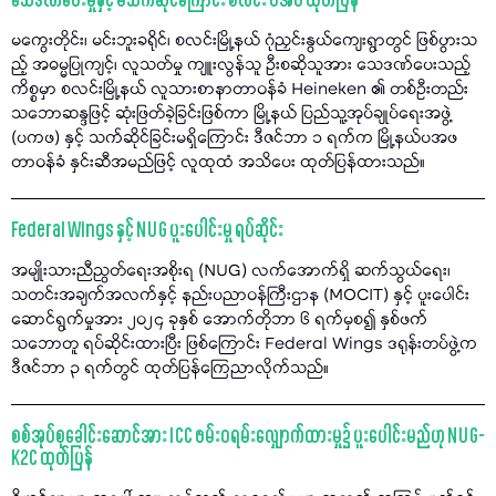
သေဒဏ်ပေးမှုနှင့် မသက်ဆိုင်ကြောင်း စလင်း ပအဖ ထုတ်ပြန်
မကွေးတိုင်း၊ မင်းဘူးခရိုင်၊ စလင်းမြို့နယ် ဂုံညှင်းနွယ်ကျေးရွာတွင် ဖြစ်ပွားသ
ည့် အဓမ္မပြုကျင့်၊ လူသတ်မှု ကျူးလွန်သူ ဦးစဆိုသူအား သေဒဏ်ပေးသည့်
ကိစ္စမှာ စလင်းမြို့နယ် လူသားစာနာတာဝန်ခံ Heineken ၏ တစ်ဦးတည်း
သဘောဆန္ဒဖြင့် ဆုံးဖြတ်ခဲ့ခြင်းဖြစ်ကာ မြို့နယ် ပြည်သူ့အုပ်ချုပ်ရေးအဖွဲ့
(ပကဖ) နှင့် သက်ဆိုင်ခြင်းမရှိကြောင်း ဒီဇင်ဘာ ၁ ရက်က မြို့နယ်ပအဖ
တာဝန်ခံ နှင်းဆီအမည်ဖြင့် လူထုထံ အသိပေး ထုတ်ပြန်ထားသည်။
Federal Wings နှင့် NUG ပူးပေါင်းမှု ရပ်ဆိုင်း
အမျိုးသားညီညွတ်ရေးအစိုးရ (NUG) လက်အောက်ရှိ ဆက်သွယ်ရေး၊
သတင်းအချက်အလက်နှင့် နည်းပညာဝန်ကြီးဌာန (MOCIT) နှင့် ပူးပေါင်း
ဆောင်ရွက်မှုအား ၂၀၂၄ ခုနှစ် အောက်တိုဘာ ၆ ရက်မှစ၍ နှစ်ဖက်
သဘောတူ ရပ်ဆိုင်းထားပြီး ဖြစ်ကြောင်း Federal Wings ဒရုန်းတပ်ဖွဲ့က
ဒီဇင်ဘာ ၃ ရက်တွင် ထုတ်ပြန်ကြေညာလိုက်သည်။
စစ်အုပ်စုခေါင်းဆောင်အား ICC ဖမ်းဝရမ်းလျှောက်ထားမှု၌ ပူးပေါင်းမည်ဟု NUG-
K2C ထုတ်ပြန်