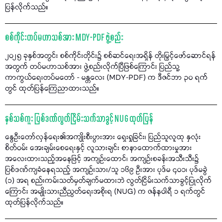
ပြန်လိုက်သည်။
စစ်ကိုင်းတပ်မဟာသစ်အား MDY-PDF ဖွဲ့စည်း
၂၀၂၅ ခုနှစ်အတွင်း စစ်ကိုင်းတိုင်း၌ စစ်ဆင်ရေးအရှိန် တိုးမြှင့်ဖော်ဆောင်ရန်
အတွက် တပ်မဟာသစ်အား ဖွဲ့စည်းလိုက်ပြီဖြစ်ကြောင်း ပြည်သူ့
ကာကွယ်ရေးတပ်မတော် - မန္တလေး (MDY-PDF) က ဒီဇင်ဘာ ၃၀ ရက်
တွင် ထုတ်ပြန်ကြေညာထားသည်။
နှစ်သစ်ကူး ပြစ်ဒဏ်လွတ်ငြိမ်းသက်သာခွင့် NUG ထုတ်ပြန်
နွေဦးတော်လှန်ရေး၏အကျိုးစီးပွားအား ရှေးရှုခြင်း၊ ပြည်သူလူထု နှလုံး
စိတ်ဝမ်း အေးချမ်းစေရေးနှင့် လူသားချင်း စာနာထောက်ထားမှုအား
အလေးထားသည့်အနေဖြင့် အကျဉ်းထောင်၊ အကျဉ်းစခန်းအသီးသီး၌
ပြစ်ဒဏ်ကျခံနေရသည့် အကျဉ်းသား/သူ ၁၆၉ ဦးအား ပုဒ်မ ၄၀၁၊ ပုဒ်မခွဲ
(၁) အရ စည်းကမ်းသတ်မှတ်ချက်မထားဘဲ လွတ်ငြိမ်းသက်သာခွင့်ပြုလိုက်
ကြောင်း အမျိုးသားညီညွတ်ရေးအစိုးရ (NUG) က ဇန်နဝါရီ ၁ ရက်တွင်
ထုတ်ပြန်လိုက်သည်။