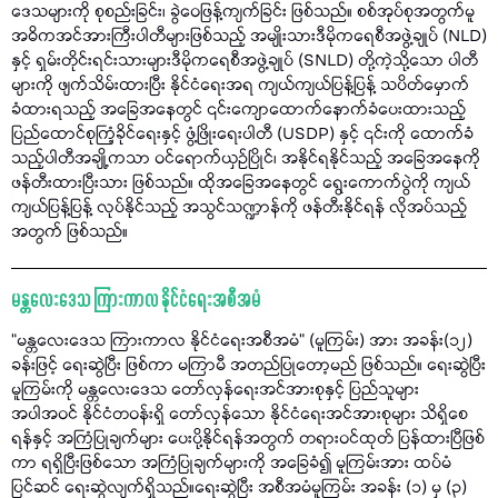
ဒေသများကို စုစည်းခြင်း၊ ခွဲဝေဖြန့်ကျက်ခြင်း ဖြစ်သည်။ စစ်အုပ်စုအတွက်မူ
အဓိကအင်အားကြီးပါတီများဖြစ်သည့်​ အမျိုးသားဒီမိုကရေစီအဖွဲ့ချုပ် (NLD)
နှင့် ရှမ်းတိုင်းရင်းသားများဒီမိုကရေစီအဖွဲ့ချုပ် (SNLD) တို့ကဲ့သို့သော ပါတီ
များကို ဖျက်သိမ်းထားပြီး နိုင်ငံရေးအရ ကျယ်ကျယ်ပြန့်ပြန့် သပိတ်မှောက်
ခံထားရသည့် အခြေအနေတွင် ၎င်းကျောထောက်နောက်ခံပေးထားသည့်
ပြည်ထောင်စုကြံ့ခိုင်ရေးနှင့် ဖွံ့ဖြိုးရေးပါတီ (USDP) နှင့် ၎င်းကို ထောက်ခံ
သည့်ပါတီအချို့ကသာ ဝင်ရောက်ယှဉ်ပြိုင်၊ အနိုင်ရနိုင်သည့် အခြေအနေကို
ဖန်တီးထားပြီးသား ဖြစ်သည်။ ထိုအခြေအနေတွင် ရွေးကောက်ပွဲကို ကျယ်
ကျယ်ပြန့်ပြန့် လုပ်နိုင်သည့် အသွင်သဏ္ဍာန်ကို ဖန်တီးနိုင်ရန် လိုအပ်သည့်
အတွက် ဖြစ်သည်။
မန္တလေးဒေသ ကြားကာလ နိုင်ငံရေးအစီအမံ
“မန္တလေးဒေသ ကြားကာလ နိုင်ငံရေးအစီအမံ” (မူကြမ်း) အား အခန်း(၁၂)
ခန်းဖြင့် ရေးဆွဲပြီး ဖြစ်ကာ မကြာမီ အတည်ပြုတော့မည် ဖြစ်သည်။ ရေးဆွဲပြီး
မူကြမ်းကို မန္တလေးဒေသ တော်လှန်ရေးအင်အားစုနှင့် ပြည်သူများ
အပါအဝင် နိုင်ငံတဝန်းရှိ တော်လှန်သော နိုင်ငံရေးအင်အားစုများ သိရှိစေ
ရန်နှင့် အကြံပြုချက်များ ပေးပို့နိုင်ရန်အတွက် တရားဝင်ထုတ် ပြန်ထားပြီဖြစ်
ကာ ရရှိပြီးဖြစ်သော အကြံပြုချက်များကို အခြေခံ၍ မူကြမ်းအား ထပ်မံ
ပြင်ဆင် ရေးဆွဲလျက်ရှိသည်။ရေးဆွဲပြီး အစီအမံမူကြမ်း အခန်း (၁) မှ (၃)