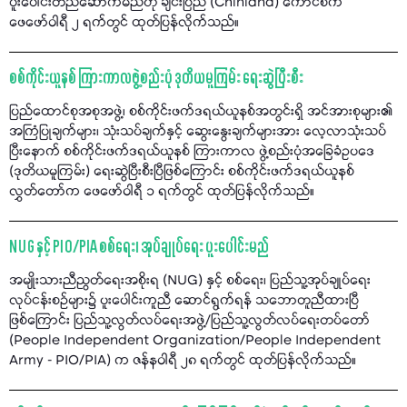
ပူးပေါင်းတည်ဆောက်မည်ဟု ချင်းပြည် (Chinland) ကောင်စီက
ဖေဖော်ဝါရီ ၂ ရက်တွင် ထုတ်ပြန်လိုက်သည်။
စစ်ကိုင်းယူနစ် ကြားကာလဖွဲ့စည်းပုံ ဒုတိယမူကြမ်း ရေးဆွဲပြီးစီး
ပြည်ထောင်စုအစုအဖွဲ့၊ စစ်ကိုင်းဖက်ဒရယ်ယူနစ်အတွင်းရှိ အင်အားစုများ၏
အကြံပြုချက်များ၊ သုံးသပ်ချက်နှင့် ဆွေးနွေးချက်များအား လေ့လာသုံးသပ်
ပြီးနောက် စစ်ကိုင်းဖက်ဒရယ်ယူနစ် ကြားကာလ ဖွဲ့စည်းပုံအခြေခံဥပဒေ
(ဒုတိယမူကြမ်း) ရေးဆွဲပြီးစီးပြီဖြစ်ကြောင်း စစ်ကိုင်းဖက်ဒရယ်ယူနစ်
လွှတ်တော်က ဖေဖော်ဝါရီ ၁ ရက်တွင် ထုတ်ပြန်လိုက်သည်။
NUG နှင့် PIO/PIA စစ်ရေး၊ အုပ်ချုပ်ရေး ပူးပေါင်းမည်
အမျိုးသားညီညွတ်ရေးအစိုးရ (NUG) နှင့် စစ်ရေး၊ ပြည်သူ့အုပ်ချုပ်ရေး
လုပ်ငန်းစဉ်များ၌ ပူးပေါင်းကူညီ ဆောင်ရွက်ရန် သဘောတူညီထားပြီ
ဖြစ်ကြောင်း ပြည်သူ့လွတ်လပ်ရေးအဖွဲ့/ပြည်သူ့လွတ်လပ်ရေးတပ်တော်
(People Independent Organization/People Independent
Army - PIO/PIA) က ဇန်နဝါရီ ၂၈ ရက်တွင် ထုတ်ပြန်လိုက်သည်။