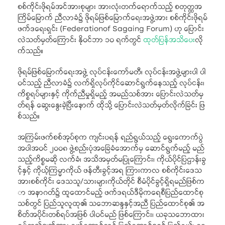
စစ်ကိုင်းဖိုရမ်အင်အားစုများ အားလုံးတက်ရောက်သည့် စတုတ္ထအ
ကြိမ်မြောက် ညီလာခံ၌ ဖိုရမ်ဖြစ်မြောက်ရေးအဖွဲ့အား စစ်ကိုင်းဖိုရမ်
ဖက်ဒရေးရှင်း (Federationof Sagaing Forum) ဟု ပြောင်း
လဲသတ်မှတ်ကြောင်း နိုဝင်ဘာ ၁၀ ရက်တွင်
ထုတ်ပြန်အသိပေး
လို
က်သည်။
ဖိုရမ်ဖြစ်မြောက်ရေးအဖွဲ့ လုပ်ငန်းကော်မတီ၊ လုပ်ငန်းအဖွဲ့များပါ ပါ
ဝင်သည့် ညီလာခံ၌ လက်ရှိလုပ်ကိုင်ဆောင်ရွက်နေသည့် လုပ်ငန်း၊
ကိစ္စရပ်များနှင့် ကိုက်ညီမှုရှိမည့် အမည်သစ်အား ပြောင်းလဲသတ်မှ
တ်ရန် ဆွေးနွေးခဲ့ပြီးနောက် ထိုသို့ ပြောင်းလဲသတ်မှတ်လိုက်ခြင်း ဖြ
စ်သည်။
အကြမ်းဖက်စစ်အုပ်စုက ကျင်းပရန် ရည်ရွယ်သည့် ရွေးကောက်ပွဲ
အပါအဝင် ၂၀၀၈ ဖွဲ့စည်းပုံအခြေခံအောက်မှ ဆောင်ရွက်မည့် မည်
သည့်ကိစ္စမဆို လက်ခံ၊ အသိအမှတ်မပြုကြောင်း၊ ကိုယ်ပိုင်ပြဌာန်းခွ
င့်နှင့် ကိုယ့်ကြမ္မာကိုယ် ဖန်တီးခွင့်အရ ကြားကာလ စစ်ကိုင်းဒေသ
အားစစ်ကိုင်း ဒေသသူ/သားများကိုယ်တိုင် စီမံပိုင်ခွင့်ရှိရမည်ဖြစ်က
ာ အနာဂတ်၌ ထူထောင်မည့် ဖက်ဒရယ်ဒီမိုကရေစီပြည်ထောင်စု
သစ်တွင် ပြည်သူလူထု၏ သဘောဆန္ဒနှင့်အညီ ပြည်ထောင်စု၏ အ
စိတ်အပိုင်းတစ်ရပ်အဖြစ် ပါဝင်မည် ဖြစ်ကြောင်း၊ ယခုသဘောထား