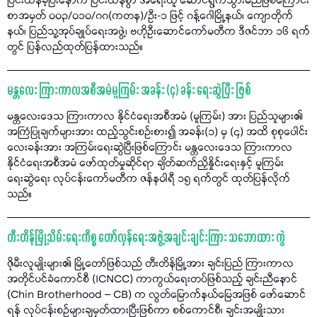
ပြင်းထန်ခဲ့ပြီးနောက် ပြင်းထန်စွာ အရေးယူ ဆောင်ရွက်သွားမည်ဖြစ်ကြောင်း
စာအမှတ် ၀၀၃/၀၁၀/ဂဂ(ကတန)/ဦး-၁ ဖြင့် ဂန့်ဂေါမြို့နယ်၊ ကျောတိုက်
နယ်၊ ပြည်သူ့အုပ်ချုပ်ရေးအဖွဲ့၊ ဗဟိုဦးဆောင်ကော်မတီက ဒီဇင်ဘာ ၁၆ ရက်
တွင် ပြန်လည်ထုတ်ပြန်ထားသည်။
မန္တလေး ကြားကာလအစီအမံမူကြမ်း အခန်း (၄) ခန်း ရေးဆွဲပြီး ဖြစ်
မန္တလေးဒေသ ကြားကာလ နိုင်ငံရေးအစီအမံ (မူကြမ်း) အား ပြည်သူများ၏
အကြံပြုချက်များအား ထည့်သွင်းစဉ်းစား၍ အခန်း(၁) မှ (၄) အထိ စုစုပေါင်း
လေးခန်းအား အကြမ်းရေးဆွဲပြီးဖြစ်ကြောင်း မန္တလေးဒေသ ကြားကာလ
နိုင်ငံရေးအစီအမံ ဖော်ထုတ်မှုဆိုင်ရာ ချိတ်ဆက်ညှိနှိုင်းရေးနှင့် မူကြမ်း
ရေးဆွဲရေး လုပ်ငန်းကော်မတီက ဇန်နဝါရီ ၁၅ ရက်တွင် ထုတ်ပြန်လိုက်
သည်။
တီးတိန်မြို့သိမ်းရေးကိစ္စ တော်လှန်ရေးအဖွဲ့အချင်းချင်းကြား သဘောထား ကွဲ
ဇိုမီးလူမျိုးများ၏ မြို့တော်ဖြစ်သည် တီးတိန်မြို့အား ချင်းပြည် ကြားကာလ
အတိုင်ပင်ခံကောင်စီ (ICNCC) ကာကွယ်ရေးတပ်ဖြစ်သည့် ချင်းညီနောင်
(Chin Brotherhood – CB) က လွတ်မြောက်နယ်မြေအဖြစ် ဖော်ဆောင်
ရန် လုပ်ငန်းစဉ်များချမှတ်ထားပြီးဖြစ်ကာ စစ်ကောင်စီ၊ ချင်းအမျိုးသား