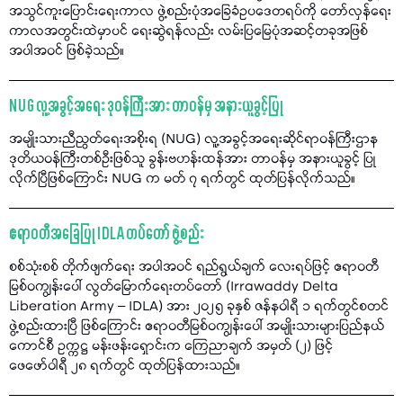
အသွင်ကူးပြောင်းရေးကာလ ဖွဲ့စည်းပုံအခြေခံဥပဒေတရပ်ကို တော်လှန်ရေး
ကာလအတွင်းထဲမှာပင် ရေးဆွဲရန်လည်း လမ်းပြမြေပုံအဆင့်တခုအဖြစ်
အပါအဝင် ဖြစ်ခဲ့သည်။
NUG လူ့အခွင့်အရေး ဒုဝန်ကြီးအား တာဝန်မှ အနားယူခွင့်ပြု
အမျိုးသားညီညွတ်ရေးအစိုးရ (NUG) လူ့အခွင့်အရေးဆိုင်ရာဝန်ကြီးဌာန
ဒုတိယဝန်ကြီးတစ်ဦးဖြစ်သူ ခွန်းဗဟန်းထန်အား တာဝန်မှ အနားယူခွင့် ပြု
လိုက်ပြီဖြစ်ကြောင်း NUG က မတ် ၇ ရက်တွင် ထုတ်ပြန်လိုက်သည်။
ဧရာဝတီအခြေပြု IDLA တပ်တော် ဖွဲ့စည်း
စစ်သုံးစစ် တိုက်ဖျက်ရေး အပါအဝင် ရည်ရွယ်ချက် လေးရပ်ဖြင့် ဧရာဝတီ
မြစ်ဝကျွန်းပေါ် လွတ်မြောက်ရေးတပ်တော် (Irrawaddy Delta
Liberation Army – IDLA) အား ၂၀၂၅ ခုနှစ် ဇန်နဝါရီ ၁ ရက်တွင်စတင်
ဖွဲ့စည်းထားပြီ ဖြစ်ကြောင်း ဧရာဝတီမြစ်ဝကျွန်းပေါ် အမျိုးသားများပြည်နယ်
ကောင်စီ ဥက္ကဋ္ဌ မန်းဖန်းရှောင်းက ကြေညာချက် အမှတ် (၂) ဖြင့်
ဖေဖော်ဝါရီ ၂၈ ရက်တွင် ထုတ်ပြန်ထားသည်။