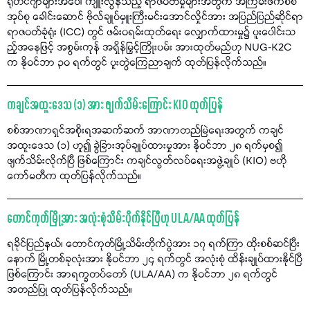
ရိုဟင်ဂျာများအပေါ် ကျူးလွန်သည့် ရာဇဝတ်မှုများအတွက် အကြမ်းဖက်စစ်
အုပ်စု ခေါင်းဆောင် ဗိုလ်ချုပ်မှူးကြီးမင်းအောင်လှိုင်အား အပြည်ပြည်ဆိုင်ရာ
ရာဇဝတ်ခုံရုံး (ICC) တွင် ဖမ်းဝရမ်းထုတ်ရေး လျှောက်ထားမှု၌ ပူးပေါင်းသ
ည့်အနေဖြင့် အစွမ်းကုန် အရှိန်မြှင့်ကြိုးပမ်း အားထုတ်မည်ဟု NUG-K2C
က နိုဝင်ဘာ ၃၀ ရက်တွင် ပူးတွဲကြေညာချက် ထုတ်ပြန်လိုက်သည်။
ကချင်အထူးဒေသ (၁) အား ဖျက်သိမ်းကြောင်း KIO ထုတ်ပြန်
စစ်အာဏာရှင်အစိုးရအဆက်ဆက် အာဏာတည်မြဲရေးအတွက် ကချင်
အထူးဒေသ (၁) ဟူ၍ ခွဲခြားအုပ်ချုပ်ထားမှုအား နိုဝင်ဘာ ၂၈ ရက်မှစ၍
ဖျက်သိမ်းလိုက်ပြီ ဖြစ်ကြောင်း ကချင်လွတ်လပ်ရေးအဖွဲ့ချုပ် (KIO) ဗဟို
ကော်မတီက ထုတ်ပြန်လိုက်သည်။
တောင်ကုတ်မြို့အား အလုံးစုံသိမ်းပိုက်နိုင်ပြီဟု ULA/AA ထုတ်ပြန်
ရခိုင်ပြည်နယ်၊ တောင်ကုတ်မြို့သိမ်းတိုက်ပွဲအား ၁၇ ရက်ကြာ ထိုးစစ်ဆင်ပြီး
နောက် မြို့တစ်ခုလုံးအား နိုဝင်ဘာ ၂၄ ရက်တွင် အလုံးစုံ ထိန်းချုပ်ထားနိုင်ပြီ
ဖြစ်ကြောင်း အာရက္ခတပ်တော် (ULA/AA) က နိုဝင်ဘာ ၂၈ ရက်တွင်
အတည်ပြု ထုတ်ပြန်လိုက်သည်။