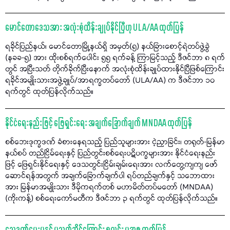
မောင်တောဒေသအား အလုံးစုံထိန်းချုပ်နိုင်ပြီဟု ULA/AA ထုတ်ပြန်
ရခိုင်ပြည်နယ်၊ မောင်တောမြို့နယ်ရှိ အမှတ်(၅) နယ်ခြားစောင့်ရဲတပ်ဖွဲ့ခွဲ
(နခခ-၅) အား ထိုးစစ်ရက်ပေါင်း ၅၅ ရက်ခန့် ကြာမြင့်သည့် ဒီဇင်ဘာ ၈ ရက်
တွင် အပြီးသတ် တိုက်ခိုက်ပြီးနောက် အလုံးစုံထိန်းချုပ်ထားနိုင်ပြီဖြစ်ကြောင်း
ရခိုင်အမျိုးသားအဖွဲ့ချုပ်/အာရက္ခတပ်တော် (ULA/AA) က ဒီဇင်ဘာ ၁၀
ရက်တွင် ထုတ်ပြန်လိုက်သည်။
နိုင်ငံရေးနည်းဖြင့် ဖြေရှင်းရေး အချက်ခြောက်ချက် MNDAA ထုတ်ပြန်
စစ်ဘေးဒုက္ခဒဏ် ခံစားနေရသည့် ပြည်သူများအား ငဲ့ညှာခြင်း၊ တရုတ်-မြန်မာ
နယ်စပ် တည်ငြိမ်ရေးနှင့် ပြည်တွင်းစစ်ရေးပဋိပက္ခများအား နိုင်ငံရေးနည်း
ဖြင့် ဖြေရှင်းနိုင်ရေးနှင့် ဒေသတွင်းငြိမ်းချမ်းရေးအား လက်တွေ့ကျကျ ဖော်
ဆောင်ရန်အတွက် အချက်ခြောက်ချက်ပါ ရပ်တည်ချက်နှင့် သဘောထား
အား မြန်မာအမျိုးသား ဒီမိုကရက်တစ် မဟာမိတ်တပ်မတော် (MNDAA)
(ကိုးကန့်) စစ်ရေးကော်မတီက ဒီဇင်ဘာ ၃ ရက်တွင် ထုတ်ပြန်လိုက်သည်။