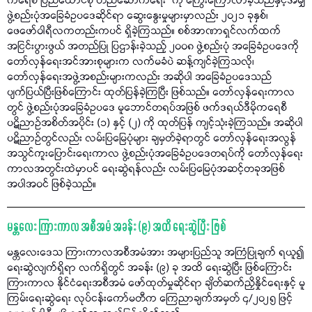
ကရေစီ ပြည်ထောင်စု တည်ဆောက်ရေး” ကို ကြွေးကြော်လာခဲ့သည်နှင့်အမျှ
ဖွဲ့စည်းပုံအခြေခံဥပဒေဆိုင်ရာ ဆွေးနွေးမှုများမှာလည်း ၂၀၂၁ ခုနှစ်၊
ဖေဖော်ဝါရီလကတည်းကပင် ရှိခဲ့ကြသည်။ စစ်အာဏာရှင်လက်ထက်
အငြင်းပွားဖွယ် အတည်ပြု ပြဌာန်းခဲ့သည့် ၂၀၀၈ ဖွဲ့စည်းပုံ အခြေခံဥပဒေကို
တော်လှန်ရေးအင်အားစုများက လက်မခံပဲ ဆန့်ကျင်ခဲ့ကြသလို၊
တော်လှန်ရေးအဖွဲ့အစည်းများကလည်း အဆိုပါ အခြေခံဥပဒေသည်
ပျက်ပြယ်ပြီးဖြစ်ကြောင်း ထုတ်ပြန်ခဲ့ကြပြီး ဖြစ်သည်။ တော်လှန်ရေးကာလ
တွင် ဖွဲ့စည်းပုံအခြေခံဥပဒေ မူဘောင်တရပ်အဖြစ် ဖက်ဒရယ်ဒီမိုကရေစီ
ပဋိညာဉ်အစိတ်အပိုင်း (၁) နှင့် (၂) ကို ထုတ်ပြန် ကျင့်သုံးခဲ့ကြသည်။ အဆိုပါ
ပဋိညာဉ်တွင်လည်း လမ်းပြမြေပုံများ ချမှတ်ခဲ့ရာတွင် တော်လှန်ရေးအလွန်
အသွင်ကူးပြောင်းရေးကာလ ဖွဲ့စည်းပုံအခြေခံဥပဒေတရပ်ကို တော်လှန်ရေး
ကာလအတွင်းထဲမှာပင် ရေးဆွဲရန်လည်း လမ်းပြမြေပုံအဆင့်တခုအဖြစ်
အပါအဝင် ဖြစ်ခဲ့သည်။
မန္တလေး ကြားကာလ အစီအမံ အခန်း (၉) အထိ ရေးဆွဲပြီး ဖြစ်
မန္တလေးဒေသ ကြားကာလအစီအမံအား အများပြည်သူ အကြံပြုချက် ရယူ၍
ရေးဆွဲလျက်ရှိရာ လက်ရှိတွင် အခန်း (၉) ခု အထိ ရေးဆွဲပြီး ဖြစ်ကြောင်း
ကြားကာလ နိုင်ငံရေးအစီအမံ ဖော်ထုတ်မှုဆိုင်ရာ ချိတ်ဆက်ညှိနှိုင်ရေးနှင့် မူ
ကြမ်းရေးဆွဲရေး လုပ်ငန်းကော်မတီက ကြေညာချက်အမှတ် ၄/၂၀၂၅ ဖြင့်