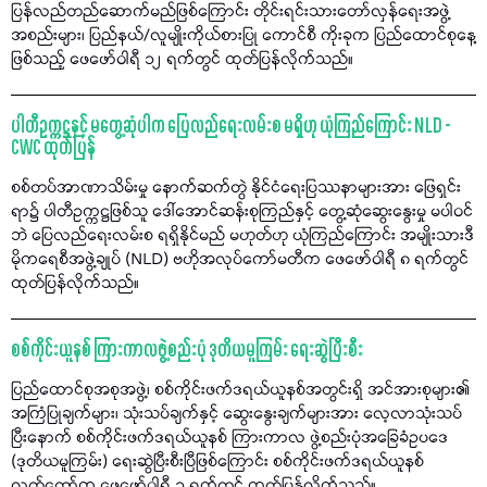
ပြန်လည်တည်ဆောက်မည်ဖြစ်ကြောင်း တိုင်းရင်းသားတော်လှန်ရေးအဖွဲ့
အစည်းများ၊ ပြည်နယ်/လူမျိုးကိုယ်စားပြု ကောင်စီ ကိုးခုက ပြည်ထောင်စုနေ့
ဖြစ်သည့် ဖေဖော်ဝါရီ ၁၂ ရက်တွင် ထုတ်ပြန်လိုက်သည်။
ပါတီဥက္ကဋ္ဌနှင့် မတွေ့ဆုံပါက ပြေလည်ရေးလမ်းစ မရှိဟု ယုံကြည်ကြောင်း NLD -
CWC ထုတ်ပြန်
စစ်တပ်အာဏာသိမ်းမှု နောက်ဆက်တွဲ နိုင်ငံရေးပြဿနာများအား ဖြေရှင်း
ရာ၌ ပါတီဥက္ကဋ္ဌဖြစ်သူ ဒေါ်အောင်ဆန်းစုကြည်နှင့် တွေ့ဆုံဆွေးနွေးမှု မပါဝင်
ဘဲ ပြေလည်ရေးလမ်းစ ရရှိနိုင်မည် မဟုတ်ဟု ယုံကြည်ကြောင်း အမျိုးသားဒီ
မိုကရေစီအဖွဲ့ချုပ် (NLD) ဗဟိုအလုပ်ကော်မတီက ဖေဖော်ဝါရီ ၈ ရက်တွင်
ထုတ်ပြန်လိုက်သည်။
စစ်ကိုင်းယူနစ် ကြားကာလဖွဲ့စည်းပုံ ဒုတိယမူကြမ်း ရေးဆွဲပြီးစီး
ပြည်ထောင်စုအစုအဖွဲ့၊ စစ်ကိုင်းဖက်ဒရယ်ယူနစ်အတွင်းရှိ အင်အားစုများ၏
အကြံပြုချက်များ၊ သုံးသပ်ချက်နှင့် ဆွေးနွေးချက်များအား လေ့လာသုံးသပ်
ပြီးနောက် စစ်ကိုင်းဖက်ဒရယ်ယူနစ် ကြားကာလ ဖွဲ့စည်းပုံအခြေခံဥပဒေ
(ဒုတိယမူကြမ်း) ရေးဆွဲပြီးစီးပြီဖြစ်ကြောင်း စစ်ကိုင်းဖက်ဒရယ်ယူနစ်
လွှတ်တော်က ဖေဖော်ဝါရီ ၁ ရက်တွင် ထုတ်ပြန်လိုက်သည်။