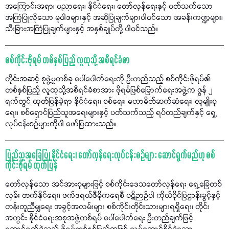
အကြောင်းအရာ၊ ပညာရေး၊ နိုင်ငံရေး၊ တော်လှန်ရေးနှင့် ပတ်သက်သော
အကြံပြုလိုသော မူဝါဒများနှင့် အဆိုပြုချက်များပါဝင်သော အခန်းကဏ္ဍများ၊
သီးခြားအကြံပြုချက်များနှင့် အနှစ်ချုပ်တို့ ပါဝင်သည်။
စစ်ကိုင်းဖိုရမ် တစ်နှစ်ပြည့် လူထုသို့ အစီရင်ခံစာ
တိုင်းအဆင့် စုဖွဲ့မှုတစ်ခု ပေါ်ပေါက်ရေးကို ဦးတည်သည့် စစ်ကိုင်းဖိုရမ်၏
တစ်နှစ်ပြည့် လူထုသို့အစီရင်ခံစာအား ဖိုရမ်ဖြစ်မြောက်ရေးအဖွဲ့က ဇွန် ၂
ရက်တွင် ထုတ်ပြန်ခဲ့ရာ နိုင်ငံရေး၊ စစ်ရေး၊ မဟာမိတ်ဆက်ဆံရေး၊ လူမျိုးစု
ရေး၊ စစ်ရှောင်ပြည်သူအရေးများနှင့် ပတ်သက်သည့် ရပ်တည်ချက်နှင့် ရှေ့
လုပ်ငန်းစဉ်များကိုပါ ဖော်ပြထားသည်။
ပြည်သူအခြေပြု နိုင်ငံရေး၊ တော်လှန်ရေးလုပ်ငန်းစဉ်များ ဆောင်ရွက်မည်ဟု စစ်
ကိုင်းဖိုရမ် ထုတ်ပြန်
တော်လှန်သော အင်အားစုများဖြင့် စစ်ကိုင်းဒေသတော်လှန်ရေး ရှေ့ခြေတစ်
လှမ်း တက်နိုင်ရေး၊ ဖက်ဒရယ်ဒီမိုကရေစီ ပဋိဉာဉ်ပါ ကိုယ်ပိုင်ပြဌာန်းခွင့်နှင့်
တန်းတူညီမျှရေး အခွင့်အလမ်းများ စစ်ကိုင်းတိုင်းသားများရရှိရေး၊ တိုင်း
အတွင်း နိုင်ငံရေးအစုအဖွဲ့တစ်ရပ် ပေါ်ပေါက်ရေး ဦးတည်ချက်ဖြင့်