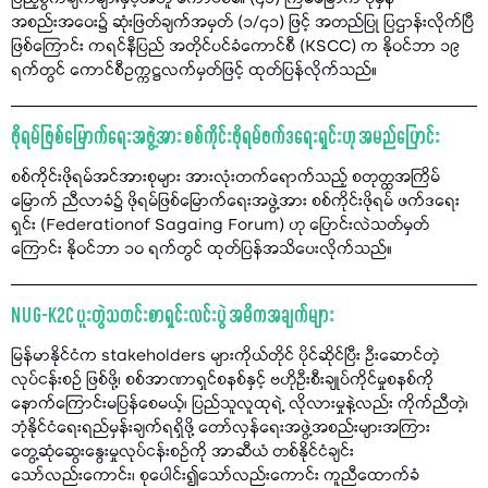
အစည်းအဝေး၌ ဆုံးဖြတ်ချက်အမှတ် (၁/၄၁) ဖြင့် အတည်ပြု ပြဌာန်းလိုက်ပြီ
ဖြစ်ကြောင်း ကရင်နီပြည် အတိုင်ပင်ခံကောင်စီ (KSCC) က နိုဝင်ဘာ ၁၉
ရက်တွင် ကောင်စီဥက္ကဋ္ဌလက်မှတ်ဖြင့် ထုတ်ပြန်လိုက်သည်။
ဖိုရမ်ဖြစ်မြောက်ရေးအဖွဲ့အား စစ်ကိုင်းဖိုရမ်ဖက်ဒရေးရှင်းဟု အမည်ပြောင်း
စစ်ကိုင်းဖိုရမ်အင်အားစုများ အားလုံးတက်ရောက်သည့် စတုတ္ထအကြိမ်
မြောက် ညီလာခံ၌ ဖိုရမ်ဖြစ်မြောက်ရေးအဖွဲ့အား စစ်ကိုင်းဖိုရမ် ဖက်ဒရေး
ရှင်း (Federationof Sagaing Forum) ဟု ပြောင်းလဲသတ်မှတ်
ကြောင်း နိုဝင်ဘာ ၁၀ ရက်တွင် ထုတ်ပြန်အသိပေးလိုက်သည်။
NUG-K2C ပူးတွဲသတင်းစာရှင်းလင်းပွဲ အဓိကအချက်များ
မြန်မာနိုင်ငံက stakeholders များကိုယ်တိုင် ပိုင်ဆိုင်ပြီး ဦးဆောင်တဲ့
လုပ်ငန်းစဉ် ဖြစ်ဖို့၊ စစ်အာဏာရှင်စနစ်နှင့် ဗဟိုဦးစီးချုပ်ကိုင်မှုစနစ်ကို
နောက်ကြောင်းမပြန်စေမယ့်၊ ပြည်သူလူထုရဲ့ လိုလားမှုနဲ့လည်း ကိုက်ညီတဲ့၊
ဘုံနိုင်ငံရေးရည်မှန်းချက်ရရှိဖို့ တော်လှန်ရေးအဖွဲ့အစည်းများအကြား
တွေ့ဆုံဆွေးနွေးမှုလုပ်ငန်းစဥ်ကို အာဆီယံ တစ်နိုင်ငံချင်း
သော်လည်းကောင်း၊ စုပေါင်း၍သော်လည်းကောင်း ကူညီထောက်ခံ