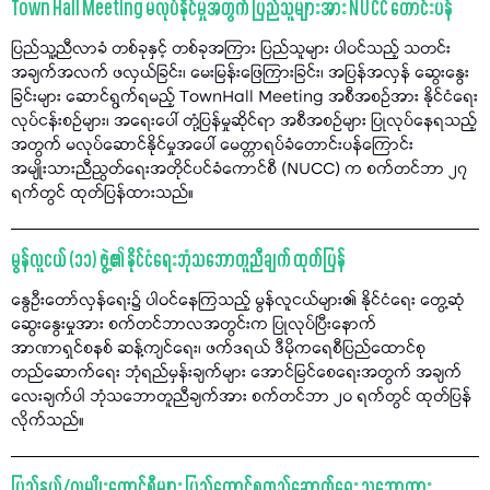
Town Hall Meeting မလုပ်နိုင်မှုအတွက် ပြည်သူများအား NUCC တောင်းပန်
ပြည်သူ့ညီလာခံ တစ်ခုနှင့် တစ်ခုအကြား ပြည်သူများ ပါဝင်သည့် သတင်း
အချက်အလက် ဖလှယ်ခြင်း၊ မေးမြန်းဖြေကြားခြင်း၊ အပြန်အလှန် ဆွေးနွေး
ခြင်းများ ဆောင်ရွက်ရမည့် TownHall Meeting အစီအစဉ်အား နိုင်ငံရေး
လုပ်ငန်းစဉ်များ၊ အရေးပေါ် တုံ့ပြန်မှုဆိုင်ရာ အစီအစဉ်များ ပြုလုပ်နေရသည့်
အတွက် မလုပ်ဆောင်နိုင်မှုအပေါ် မေတ္တာရပ်ခံတောင်းပန်ကြောင်း
အမျိုးသားညီညွတ်ရေးအတိုင်ပင်ခံကောင်စီ (NUCC) က စက်တင်ဘာ ၂၇
ရက်တွင် ထုတ်ပြန်ထားသည်။
မွန်လူငယ် (၁၁) ဖွဲ့၏ နိုင်ငံရေးဘုံသဘောတူညီချက် ထုတ်ပြန်
နွေဦးတော်လှန်ရေး၌ ပါဝင်နေကြသည့် မွန်လူငယ်များ၏ နိုင်ငံရေး တွေ့ဆုံ
ဆွေးနွေးမှုအား စက်တင်ဘာလအတွင်းက ပြုလုပ်ပြီးနောက်
အာဏာရှင်စနစ် ဆန့်ကျင်ရေး၊ ဖက်ဒရယ် ဒီမိုကရေစီပြည်ထောင်စု
တည်ဆောက်ရေး ဘုံရည်မှန်းချက်များ အောင်မြင်စေရေးအတွက် အချက်
လေးချက်ပါ ဘုံသဘောတူညီချက်အား စက်တင်ဘာ ၂၀ ရက်တွင် ထုတ်ပြန်
လိုက်သည်။
ပြည်နယ်/လူမျိုးကောင်စီများ ပြည်ထောင်စုတည်ဆောက်ရေး သဘောထား