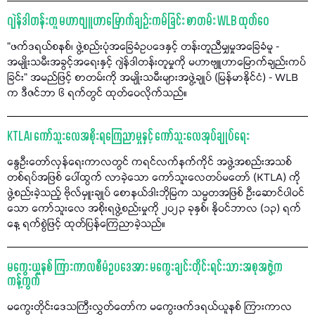
ဂျဲန်ဒါတန်းတူ မဟာဗျူဟာမြောက်ချဉ်းကမ်ခြင်း စာတမ်း WLB ထုတ်ဝေ
“ဖက်ဒရယ်စနစ်၊ ဖွဲ့စည်းပုံအခြေခံဥပဒေနှင့် တန်းတူညီမျှမှုအခြေခံမူ -
အမျိုးသမီးအခွင့်အရေးနှင့် ဂျဲန်ဒါတန်းတူမှုကို မဟာဗျူဟာမြောက်ချည်းကပ်
ခြင်း” အမည်ဖြင့် စာတမ်းကို အမျိုးသမီးများအဖွဲ့ချုပ် (မြန်မာနိုင်ငံ) - WLB
က ဒီဇင်ဘာ ၆ ရက်တွင် ထုတ်ဝေလိုက်သည်။
KTLA၊ ကော်သူးလေအစိုးရကြေညာမှုနှင့် ကော်သူးလေအုပ်ချုပ်ရေး
နွေဦးတော်လှန်ရေးကာလတွင် ကရင်လက်နက်ကိုင် အဖွဲ့အစည်းအသစ်
တစ်ရပ်အဖြစ် ပေါ်ထွက် လာခဲ့သော ကော်သူးလေတပ်မတော် (KTLA) ကို
ဖွဲ့စည်းခဲ့သည့် ဗိုလ်မှူးချုပ် စောနယ်ဒါးဘိုမြက သမ္မတအဖြစ် ဦးဆောင်ပါဝင်
သော ကော်သူးလေ အစိုးရဖွဲ့စည်းမှုကို ၂၀၂၃ ခုနှစ်၊ နိုဝင်ဘာလ (၁၃) ရက်
နေ့ ရက်စွဲဖြင့် ထုတ်ပြန်ကြေညာခဲ့သည်။
မကွေးယူနစ် ကြားကာလစီမံဥပဒေအား မကွေးချင်းတိုင်းရင်းသားအစုအဖွဲ့က
ကန့်ကွက်
မကွေးတိုင်းဒေသကြီးလွှတ်တော်က မကွေးဖက်ဒရယ်ယူနစ် ကြားကာလ