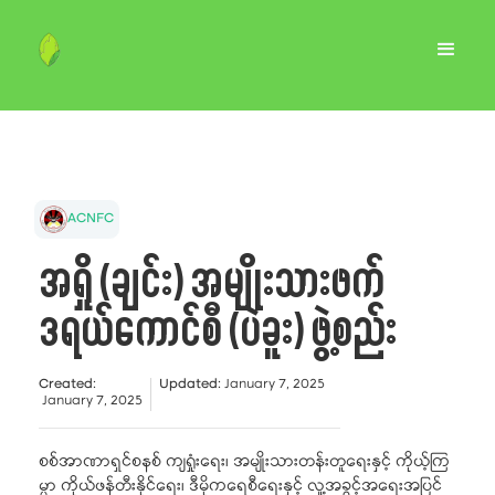
ACNFC
အရှို (ချင်း) အမျိုးသားဖက်
ဒရယ်ကောင်စီ (ပဲခူး) ဖွဲ့စည်း
Created
:
Updated
:
January 7, 2025
January 7, 2025
စစ်အာဏာရှင်စနစ် ကျရှုံးရေး၊ အမျိုးသားတန်းတူရေးနှင့် ကိုယ့်ကြ
မ္မာ ကိုယ်ဖန်တီးနိုင်ရေး၊ ဒီမိုကရေစီရေးနှင့် လူ့အခွင့်အရေးအပြင်