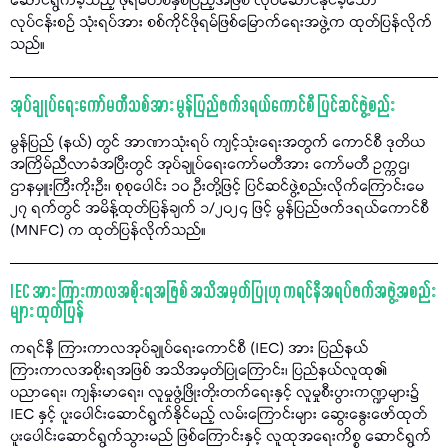
ဆောင်ရွက်ခဲ့သည့် ဖိုရမ်တစ်နှစ်ပြည့်အဖြစ် လုပ်ဆောင်နိုင်ခဲ့သော
လုပ်ငန်းစဉ် သုံးရပ်အား စစ်ကိုင်ဖိုရမ်ဖြစ်မြောက်ရေးအဖွဲ့က ထုတ်ပြန်လိုက်
သည်။
အုပ်ချုပ်ရေးကော်မတီသစ်အား မွန်ပြည်ဖက်ဒရယ်ကောင်စီ ပြင်ဆင်ဖွဲ့စည်း
မွန်ပြည် (နယ်) တွင် အာဏာသုံးရပ် ကျင့်သုံးရေးအတွက် ကောင်စီ ဒုတိယ
အကြိမ်ညီလာခံအပြီးတွင် အုပ်ချုပ်ရေးကော်မတီအား ကော်မတီ ဥက္ကဌ၊
ဌာနမှူးကြီးကိုးဦး၊ စုစုပေါင်း ၁၀ ဦးတို့ဖြင့် ပြင်ဆင်ဖွဲ့စည်းလိုက်ကြောင်းမေ
၂၇ ရက်တွင် အမိန့်ထုတ်ပြန်ချက် ၁/၂၀၂၄ ဖြင့် မွန်ပြည်ဖက်ဒရယ်ကောင်စီ
(MNFC) က ထုတ်ပြန်လိုက်သည်။
IEC အား ကြားကာလအစိုးရအဖြစ် အသိအမှတ်ပြုဟု ကရင်နီအရပ်ဖက်အဖွဲ့အစည်း
များ ထုတ်ပြန်
ကရင်နီ ကြားကာလအုပ်ချုပ်ရေးကောင်စီ (IEC) အား ပြည်နယ်
ကြားကာလအစိုးရအဖြစ် အသိအမှတ်ပြုကြောင်း၊ ပြည်နယ်လူထု၏
ပညာရေး၊ ကျန်းမာရေး၊ လူမှုဖွံ့ဖြိုးတိုးတက်ရေးနှင့် လူမှုစီးပွားကဏ္ဍများ၌
IEC နှင့် ပူးပေါင်းဆောင်ရွက်နိုင်မည့် လမ်းကြောင်းများ ဆွေးနွေးဖော်ထုတ်
ပူးပေါင်းဆောင်ရွက်သွားမည် ဖြစ်ကြောင်းနှင့် လူထုအရေးကိစ္စ ဆောင်ရွက်