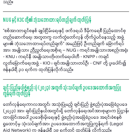
သည်။
NUG နှင့် K3C တို့၏ ဘုံသဘောထားရပ်တည်ချက် ထုတ်ပြန်
"စစ်အာဏာရှင်စနစ် ချုပ်ငြိမ်းရေးနှင့် ဖက်ဒရယ် ဒီမိုကရေစီ ပြည်ထောင်စု
တည်ဆောက်ရေး အတူတကွ လက်တွဲတော်လှန် တိုက်ပွဲဝင်နေသည့် အဖွဲ့
များ၏ ဘုံသဘောထားရပ်တည်ချက်" အမည်ဖြင့် ဦးတည်ချက် ခြောက်ရပ်
အား အမျိုးသား ညီညွတ်ရေးအစိုးရ – NUG ၊ ကရင်အမျိုးသားအစည်းအရုံး
- KNU ၊ ကရင်နီ အမျိုးသားတိုးတက်ရေးပါတီ - KNPP ၊ ကချင်
လွတ်မြောက်ရေးအဖွဲ့ - KIO ၊ ချင်းအမျိုးသားတပ်ဦး - CNF တို့ ပူးပေါင်း၍
ဇန်နဝါရီ ၃၁ ရက်က ထုတ်ပြန်လိုက်သည်။
ချင်းပြည်နယ်ဖွဲ့စည်းပုံ (၂၀၂၃) အတွက် သုံးသပ်ချက် ဥပဒေအထောက်အကူပြု
ကွန်ရက် ထုတ်ပြန်
တော်လှန်ရေးကာလအတွင်း အသုံးပြုမည့် ချင်းပြည် ဖွဲ့စည်းပုံအခြေခံဥပဒေ
(၂၀၂၃) အား ချင်းပြည်နယ်အတွင်းရှိ တော်လှန်ရေးအင်အားစုများက ပြဌာန်း
ထားခြင်းအပေါ် ဥပဒေစိုးမိုးရေးနှင့် ဖွဲ့စည်းပုံအခြေခံဥပဒေ အရင်းခံစနစ်
ရှုထောင့်မှ သုံးသပ်ချက်အား ဥပဒေအထောက်အကူပြုကွန်ရက် (Legal
Aid Network) က ဇန်နဝါရီ ၁၉ ရက်တွင် ထုတ်ပြန် လိုက်သည်။