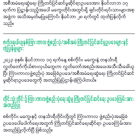
အစီအမံရေးဆွဲရေး ကြိုတင်ပြင်ဆင်မှုဆိုင်ရာဥပဒေအား နိုဝင်လာဘ ၁၇
ရက်က ပြဋ္ဌာန်းသည့်အပေါ် မကွေးတိုင်းအတွင်းရှိ ချင်းတိုင်းရင်းသားများအစု
အဖွဲ့က အသိအမှတ်မပြုကြောင်း နိုဝင်ဘာ ၂၈ ရက်တွင် ထုတ်ပြန်လိုက်
သည်။
ဖက်ဒရယ်ယူနစ်ကြားကာလ ဖွဲ့စည်းပုံ/အစီအမံ ကြိုတင်ပြင်ဆင်မှုဥပဒေများနှင့်
တုံ့ပြန်မှုများ
၂၀၂၃ ခုနှစ်၊ နိုဝင်ဘာလ ၁၇ ရက်နေ့ စစ်ကိုင်း၊ မကွေးနဲ့ တနင်္သာရီ
လွှတ်တော်ကိုယ်စားလှယ်တွေဟာ လွှတ်တော်အစည်းအဝေးအသီးသီးခေါ်ယူ
ပြီး ကြားကာလဖွဲ့စည်းပုံ အခြေခံဥပဒေ/အစီအမံရေးဆွဲရေး ကြိုတင်ပြင်ဆင်
မှုဆိုင်ရာဥပဒေတွေကို အတည်ပြုပြဌာန်းခဲ့ကြပါတယ်။
တိုင်းသုံးတိုင်း၌ ကြားကာလဖွဲ့စည်းပုံရေးဆွဲမှု ကြိုတင်ပြင်ဆင်ရေး ဥပဒေကြမ်းအား
အတည်ပြု
စစ်ကိုင်း၊ မကွေးနှင့် တနင်္သာရီတိုင်းတို့တွင် ကြားကာလ ဖွဲ့စည်းပုံအခြေခံ
ဥပဒေပေါ်ပေါက်ရေးအတွက် ကြိုတင်ပြင်ဆင်ရေးဆိုင်ရာ ဥပဒေကြမ်းအား
အတည်ပြုလိုက်ပြီ ဖြစ်သည်။