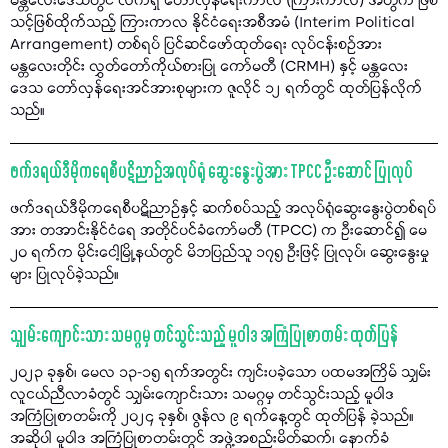
မန္တလေးဒေသတွင် လက်ရှိ တော်လှန်ရေးကာလ (ကြားကာလ) အတွက် ဖြစ်
သင့်ဖြစ်ထိုက်သည့် ကြားကာလ နိုင်ငံရေးအစီအမံ (Interim Political
Arrangement) တစ်ရပ် ပြင်ဆင်ဖော်ထုတ်ရေး လုပ်ငန်းစဉ်အား
မန္တလေးတိုင်း လွှတ်တော်ကိုယ်စားပြု ကော်မတီ (CRMH) နှင့် မန္တလေး
ဒေသ တော်လှန်ရေးအင်အားစုများက ဇူလိုင် ၁၂ ရက်တွင် ထုတ်ပြန်လိုက်
သည်။
ဖက်ဒရယ်ဒီမိုကရေစီပဋိညာဉ်အလုပ်ရုံ ဆွေးနွေးပွဲအား TPCC ဦးဆောင် ပြုလုပ်
ဖက်ဒရယ်ဒီမိုကရေစီပဋိညာဉ်နှင့် ဆက်စပ်သည့် အလုပ်ရုံဆွေးနွေးပွဲတစ်ရပ်
အား တအာင်းနိုင်ငံရေ အတိုင်ပင်ခံကော်မတီ (TPCC) က ဦးဆောင်၍ မေ
၂၀ ရက်က မိုင်းငေါ့မြို့နယ်တွင် မိဘပြည်သူ ၁၇၅ ဦးဖြင့် ပြုလုပ်၊ ဆွေးနွေးမှု
များ ပြုလုပ်ခဲ့သည်။
သျှမ်းကျောင်းသား သမဂ္ဂမှ တင်သွင်းသည့် မူဝါဒ အကြံပြုစာတမ်း ထုတ်ပြန်
၂၀၂၃ ခုနှစ်၊ မေလ ၁၃-၁၅ ရက်အတွင်း ကျင်းပခဲ့သော ပထမအကြိမ် သျှမ်း
လူငယ်ညီလာခံတွင် သျှမ်းကျောင်းသား သမဂ္ဂမှ တင်သွင်းသည့် မူဝါဒ
အကြံပြုစာတမ်းကို ၂၀၂၄ ခုနှစ်၊ ဇွန်လ ၉ ရက်နေ့တွင် ထုတ်ပြန် ခဲ့သည်။
အဆိုပါ မူဝါဒ အကြံပြုစာတမ်းတွင် အဖွဲ့အစည်းမိတ်ဆက်၊ နောက်ခံ