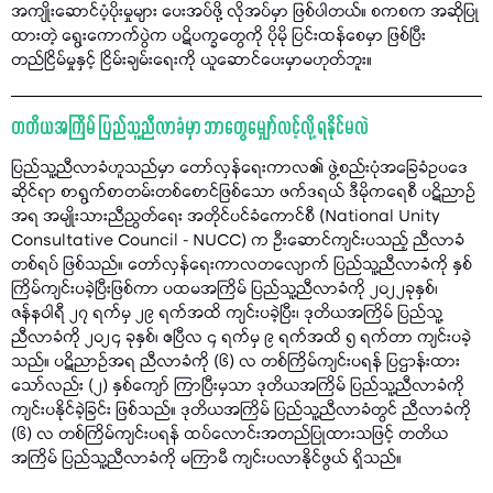
အကျိုးဆောင်ပံ့ပိုးမှုများ ပေးအပ်ဖို့ လိုအပ်မှာ ဖြစ်ပါတယ်။ စကစက အဆိုပြု
ထားတဲ့ ရွေးကောက်ပွဲက ပဋိပက္ခတွေကို ပိုမို ပြင်းထန်စေမှာ ဖြစ်ပြီး
တည်ငြိမ်မှုနှင့် ငြိမ်းချမ်းရေးကို ယူဆောင်ပေးမှာမဟုတ်ဘူး။
တတိယအကြိမ် ပြည်သူ့ညီလာခံမှာ ဘာတွေမျှော်လင့်လို့ ရနိုင်မလဲ
ပြည်သူ့ညီလာခံဟူသည်မှာ တော်လှန်ရေးကာလ၏ ဖွဲ့စည်းပုံအခြေခံဥပဒေ
ဆိုင်ရာ စာရွက်စာတမ်းတစ်စောင်ဖြစ်သော ဖက်ဒရယ် ဒီမိုကရေစီ ပဋိညာဉ်
အရ အမျိုးသားညီညွတ်ရေး အတိုင်ပင်ခံကောင်စီ (National Unity
Consultative Council - NUCC) က ဦးဆောင်ကျင်းပသည့် ညီလာခံ
တစ်ရပ် ဖြစ်သည်။ တော်လှန်ရေးကာလတလျောက် ပြည်သူ့ညီလာခံကို နှစ်
ကြိမ်ကျင်းပခဲ့ပြီးဖြစ်ကာ ပထမအကြိမ် ပြည်သူ့ညီလာခံကို ၂၀၂၂ခုနှစ်၊
ဇန်နဝါရီ ၂၇ ရက်မှ ၂၉ ရက်အထိ ကျင်းပခဲ့ပြီး၊ ဒုတိယအကြိမ် ပြည်သူ့
ညီလာခံကို ၂၀၂၄ ခုနှစ်၊ ဧပြီလ ၄ ရက်မှ ၉ ရက်အထိ ၅ ရက်တာ ကျင်းပခဲ့
သည်။ ပဋိညာဉ်အရ ညီလာခံကို (၆) လ တစ်ကြိမ်ကျင်းပရန် ပြဌာန်းထား
သော်လည်း (၂) နှစ်ကျော် ကြာပြီးမှသာ ဒုတိယအကြိမ် ပြည်သူ့ညီလာခံကို
ကျင်းပနိုင်ခဲ့ခြင်း ဖြစ်သည်။ ဒုတိယအကြိမ် ပြည်သူ့ညီလာခံတွင် ညီလာခံကို
(၆) လ တစ်ကြိမ်ကျင်းပရန် ထပ်လောင်းအတည်ပြုထားသဖြင့် တတိယ
အကြိမ် ပြည်သူ့ညီလာခံကို မကြာမီ ကျင်းပလာနိုင်ဖွယ် ရှိသည်။