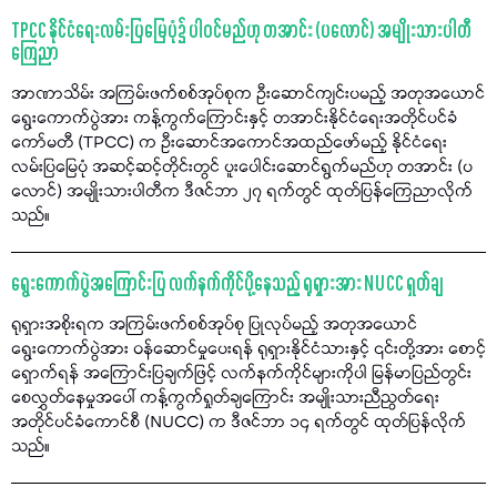
TPCC နိုင်ငံရေးလမ်းပြမြေပုံ၌ ပါဝင်မည်ဟု တအာင်း (ပလောင်) အမျိုးသားပါတီ
ကြေညာ
အာဏာသိမ်း အကြမ်းဖက်စစ်အုပ်စုက ဦးဆောင်ကျင်းပမည့် အတုအယောင်
ရွေးကောက်ပွဲအား ကန့်ကွက်ကြောင်းနှင့် တအာင်းနိုင်ငံရေးအတိုင်ပင်ခံ
ကော်မတီ (TPCC) က ဦးဆောင်အကောင်အထည်ဖော်မည့် နိုင်ငံရေး
လမ်းပြမြေပုံ အဆင့်ဆင့်တိုင်းတွင် ပူးပေါင်းဆောင်ရွက်မည်ဟု တအာင်း (ပ
လောင်) အမျိုးသားပါတီက ဒီဇင်ဘာ ၂၇ ရက်တွင် ထုတ်ပြန်ကြေညာလိုက်
သည်။
ရွေးကောက်ပွဲအကြောင်းပြ လက်နက်ကိုင်ပို့နေသည့် ရုရှားအား NUCC ရှုတ်ချ
ရုရှားအစိုးရက အကြမ်းဖက်စစ်အုပ်စု ပြုလုပ်မည့် အတုအယောင်
ရွေးကောက်ပွဲအား ဝန်ဆောင်မှုပေးရန် ရုရှားနိုင်ငံသားနှင့် ၎င်းတို့အား စောင့်
ရှောက်ရန် အကြောင်းပြချက်ဖြင့် လက်နက်ကိုင်များကိုပါ မြန်မာပြည်တွင်း
စေလွှတ်နေမှုအပေါ် ကန့်ကွက်ရှုတ်ချကြောင်း အမျိုးသားညီညွတ်ရေး
အတိုင်ပင်ခံကောင်စီ (NUCC) က ဒီဇင်ဘာ ၁၄ ရက်တွင် ထုတ်ပြန်လိုက်
သည်။