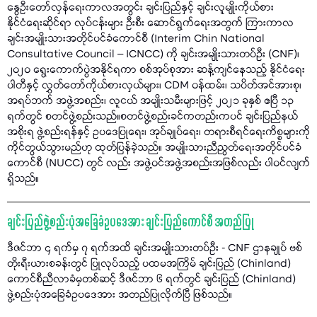
နွေဦးတော်လှန်ရေးကာလအတွင်း ချင်းပြည်နှင့် ချင်းလူမျိုးကိုယ်စား
နိုင်ငံရေးဆိုင်ရာ လုပ်ငန်းများ ဦးစီး ဆောင်ရွက်ရေးအတွက် ကြားကာလ
ချင်းအမျိုးသားအတိုင်ပင်ခံကောင်စီ (Interim Chin National
Consultative Council – ICNCC) ကို ချင်းအမျိုးသားတပ်ဦး (CNF)၊
၂၀၂၀ ရွေးကောက်ပွဲအနိုင်ရကာ စစ်အုပ်စုအား ဆန့်ကျင်နေသည့် နိုင်ငံရေး
ပါတီနှင့် လွှတ်တော်ကိုယ်စားလှယ်များ၊ CDM ဝန်ထမ်း၊ သပိတ်အင်အားစု၊
အရပ်ဘက် အဖွဲ့အစည်း၊ လူငယ် အမျိုးသမီးများဖြင့် ၂၀၂၁ ခုနှစ် ဧပြီ ၁၃
ရက်တွင် စတင်ဖွဲ့စည်းသည်။စတင်ဖွဲ့စည်းခင်ကတည်းကပင် ချင်းပြည်နယ်
အစိုးရ ဖွဲ့စည်းရန်နှင့် ဥပဒေပြုရေး၊ အုပ်ချုပ်ရေး၊ တရားစီရင်ရေးကိစ္စများကို
ကိုင်တွယ်သွားမည်ဟု ထုတ်ပြန်ခဲ့သည်။ အမျိုးသားညီညွတ်ရေးအတိုင်ပင်ခံ
ကောင်စီ (NUCC) တွင် လည်း အဖွဲ့ဝင်အဖွဲ့အစည်းအဖြစ်လည်း ပါဝင်လျက်
ရှိသည်။
ချင်းပြည်ဖွဲ့စည်းပုံအခြေခံဥပဒေအား ချင်းပြည်ကောင်စီ အတည်ပြု
ဒီဇင်ဘာ ၄ ရက်မှ ၇ ရက်အထိ ချင်းအမျိုးသားတပ်ဦး - CNF ဌာနချုပ် ဗစ်
တိုးရီးယားစခန်းတွင် ပြုလုပ်သည့် ပထမအကြိမ် ချင်းပြည် (Chinland)
ကောင်စီညီလာခံမှတစ်ဆင့် ဒီဇင်ဘာ ၆ ရက်တွင် ချင်းပြည် (Chinland)
ဖွဲ့စည်းပုံအခြေခံဥပဒေအား အတည်ပြုလိုက်ပြီ ဖြစ်သည်။