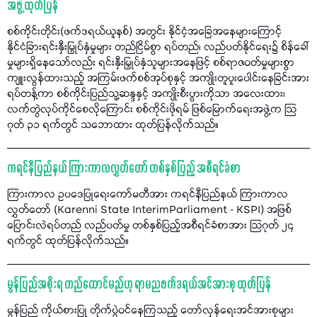
အဖွဲ့ ထုတ်ပြန်
စစ်ကိုင်းတိုင်း(ဖက်ဒရယ်ယူနစ်) အတွင်း နိုင်ငံ့အခြေအနေများကြောင့်
နိုင်ငံခြားရင်းနှီးမြှုပ်နှံမှုများ တည်ငြိမ်စွာ ရပ်တည်၊ လည်ပတ်နိုင်ရေး၌ စိန်ခေါ်
မှုများရှိနေသော်လည်း ရင်းနှီးမြှုပ်နှံသူများအနေဖြင့် စစ်ရာဇဝတ်မှုများစွာ
ကျူးလွန်ထားသည့် အကြမ်းဖက်စစ်အုပ်စုနှင့် အကျိုးတူပူးပေါင်းနေခြင်းအား
ရပ်တန့်ကာ စစ်ကိုင်းပြည်သူ့ဆန္ဒနှင့် အကျိုးစီးပွားကိုသာ အလေးထား၊
လက်တွဲလုပ်ကိုင်စေလိုကြောင်း စစ်ကိုင်းဖိုရမ် ဖြစ်မြောက်ရေးအဖွဲ့က သြ
ဂုတ် ၃၁ ရက်တွင် သဘောထား ထုတ်ပြန်လိုက်သည်။
ကရင်နီပြည်နယ် ကြားကာလလွှတ်တော် တစ်နှစ်ပြည့် အစီရင်ခံစာ
ကြားကာလ ဥပဒေပြုရေးကော်မတီအား ကရင်နီပြည်နယ် ကြားကာလ
လွှတ်တော် (Karenni State InterimParliament - KSPI) အဖြစ်
ပြောင်းလဲရပ်တည် လည်ပတ်မှု တစ်နှစ်ပြည့်အစီရင်ခံစာအား သြဂုတ် ၂၄
ရက်တွင် ထုတ်ပြန်လိုက်သည်။
မွန်ပြည်အစိုးရ တည်ထောင်မည်ဟု ရာမညဖက်ဒရယ်အင်အားစု ထုတ်ပြန်
မွန်ပြည် ကိုယ်စားပြု တိုက်ပွဲဝင်နေကြသည့် တော်လှန်ရေးအင်အားစုများ