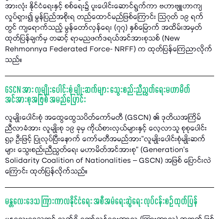
အားလုံး နိုင်ငံရေးနှင့် စစ်ရေး၌ ပူးပေါင်းဆောင်ရွက်ကာ ဗဟာဗျူဟာကျ
လှုပ်ရှား၍ မွန်ပြည်အစိုးရ တည်ထောင်မည်ဖြစ်ကြောင်း သြဂုတ် ၁၉ ရက်
တွင် ကျရောက်သည့် မွန်တော်လှန်ရေး (၇၇) နှစ်မြောက် အထိမ်းအမှတ်
ထုတ်ပြန်ချက်မှ တဆင့် ရာမညဖက်ဒရယ်အင်အားစုသစ် (New
Rehmonnya Federated Force- NRFF) က ထုတ်ပြန်ကြေညာလိုက်
သည်။
GSCN အား လူမျိုးပေါင်းစုံ မျိုးဆက်များ သွေးစည်းညီညွတ်ရေးမဟာမိတ်
အင်အားစုအဖြစ် အမည်ပြောင်း
လူမျိုးပေါင်းစုံ အထွေထွေသပိတ်ကော်မတီ (GSCN) ၏ ဒုတိယအကြိမ်
ညီလာခံအား လူမျိုးစု ၁၉ ခုမှ ကိုယ်စားလှယ်များနှင့် လေ့လာသူ စုစုပေါင်း
၅၃ ဦးဖြင့် ပြုလုပ်ပြီးနောက် ကော်မတီအမည်အား"လူမျိုးပေါင်းစုံမျိုးဆက်
များ သွေးစည်းညီညွတ်ရေး မဟာမိတ်အင်အားစု" (Generation’s
Solidarity Coalition of Nationalities – GSCN) အဖြစ် ပြောင်းလဲ
ကြောင်း ထုတ်ပြန်လိုက်သည်။
မန္တလေးဒေသ ကြားကာလနိုင်ငံရေး အစီအမံရေးဆွဲရေး လုပ်ငန်းစဉ် ထုတ်ပြန်