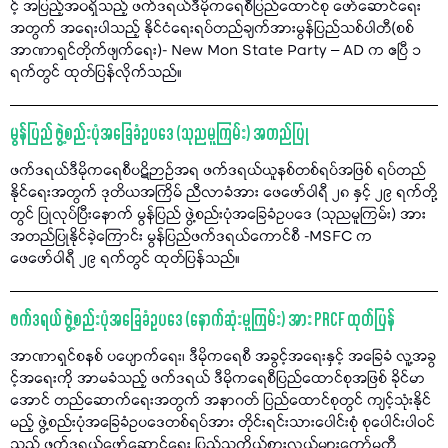
င့် အပြည့်အဝရှိသည့် ဖက်ဒရယ်ဒီမိုကရေစီပြည်ထောင်စု ဖော်ဆောင်ရေး
အတွက် အရေးပါသည့် နိုင်ငံရေးရပ်တည်ချက်အားမွန်ပြည်သစ်ပါတီ(စစ်
အာဏာရှင်တိုက်ဖျက်ရေး)- New Mon State Party – AD က ဧပြီ ၁
ရက်တွင် ထုတ်ပြန်လိုက်သည်။
မွန်ပြည် ဖွဲ့စည်းပုံအခြေခံဥပဒေ (သုညမူကြမ်း) အတည်ပြု
ဖက်ဒရယ်ဒီမိုကရေစီပဋိဉာဉ်အရ ဖက်ဒရယ်ယူနစ်တစ်ရပ်အဖြစ် ရပ်တည်
နိုင်ရေးအတွက် ဒုတိယအကြိမ် ညီလာခံအား ဖေဖော်ဝါရီ ၂၈ နှင့် ၂၉ ရက်တို့
တွင် ပြုလုပ်ပြီးနောက် မွန်ပြည် ဖွဲ့စည်းပုံအခြေခံဥပဒေ (သုညမူကြမ်း) အား
အတည်ပြုနိုင်ခဲ့ကြောင်း မွန်ပြည်ဖက်ဒရယ်ကောင်စီ -MSFC က
ဖေဖော်ဝါရီ ၂၉ ရက်တွင် ထုတ်ပြန်သည်။
ဖက်ဒရယ် ဖွဲ့စည်းပုံအခြေခံဥပဒေ (နောက်ဆုံးမူကြမ်း) အား PRCF ထုတ်ပြန်
အာဏာရှင်စနစ် ပပျောက်ရေး၊ ဒီမိုကရေစီ အခွင့်အရေးနှင့် အခြေခံ လူ့အခွ
င့်အရေးကို အာမခံသည့် ဖက်ဒရယ် ဒီမိုကရေစီပြည်ထောင်စုအဖြစ် ခိုင်မာ
အောင် တည်ဆောက်ရေးအတွက် အနာဂတ် ပြည်ထောင်စုတွင် ကျင့်သုံးနိုင်
မည့် ဖွဲ့စည်းပုံအခြေခံဥပဒေတစ်ရပ်အား တိုင်းရင်းသားပေါင်းစုံ စုပေါင်းပါဝင်
သည့် ဖက်ဒရယ်ဖော်ဆောင်ရေး ပြည်သူ့ကိုယ်စားလှယ်များကော်မတီ