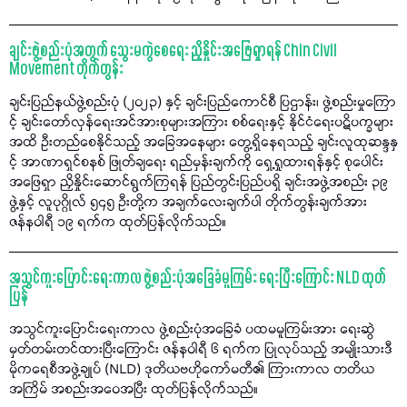
ချင်းဖွဲ့စည်းပုံအတွက် သွေးမကွဲစေရေး ညှိနှိုင်းအဖြေရှာရန် Chin Civil
Movement တိုက်တွန်း
ချင်းပြည်နယ်ဖွဲ့စည်းပုံ (၂၀၂၃) နှင့် ချင်းပြည်ကောင်စီ ပြဌာန်း၊ ဖွဲ့စည်းမှုကြော
င့် ချင်းတော်လှန်ရေးအင်အားစုများအကြား စစ်ရေးနှင့် နိုင်ငံရေးပဋိပက္ခများ
အထိ ဦးတည်စေနိုင်သည့် အခြေအနေများ တွေ့ရှိနေရသည့် ချင်းလူထုဆန္ဒနှ
င့် အာဏာရှင်စနစ် ဖြုတ်ချရေး ရည်မှန်းချက်ကို ရှေ့ရှုထားရန်နှင့် စုပေါင်း
အဖြေရှာ ညှိနှိုင်းဆောင်ရွက်ကြရန် ပြည်တွင်းပြည်ပရှိ ချင်းအဖွဲ့အစည်း ၃၉
ဖွဲ့နှင့် လူပုဂ္ဂိုလ် ၅၄၅ ဦးတို့က အချက်လေးချက်ပါ တိုက်တွန်းချက်အား
ဇန်နဝါရီ ၁၉ ရက်က ထုတ်ပြန်လိုက်သည်။
အသွင်ကူးပြောင်းရေးကာလ ဖွဲ့စည်းပုံအခြေခံမူကြမ်း ရေးပြီးကြောင်း NLD ထုတ်
ပြန်
အသွင်ကူးပြောင်းရေးကာလ ဖွဲ့စည်းပုံအခြေခံ ပထမမူကြမ်းအား ရေးဆွဲ
မှတ်တမ်းတင်ထားပြီးကြောင်း ဇန်နဝါရီ ၆ ရက်က ပြုလုပ်သည့် အမျိုးသားဒီ
မိုကရေစီအဖွဲ့ချုပ် (NLD) ဒုတိယဗဟိုကော်မတီ၏ ကြားကာလ တတိယ
အကြိမ် အစည်းအဝေအပြီး ထုတ်ပြန်လိုက်သည်။