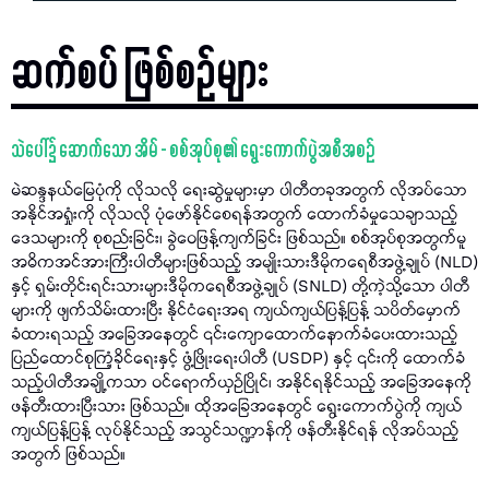
ဆက်စပ် ဖြစ်စဉ်များ
သဲပေါ်၌ ဆောက်သော အိမ် - စစ်အုပ်စု၏ ရွေးကောက်ပွဲအစီအစဉ်
မဲဆန္ဒနယ်မြေပုံကို လိုသလို​ ရေးဆွဲမှုများမှာ ပါတီတခုအတွက် လိုအပ်သော
အနိုင်အရှုံးကို လိုသလို ပုံဖော်နိုင်စေရန်အတွက် ထောက်ခံမှုသေချာသည့်
ဒေသများကို စုစည်းခြင်း၊ ခွဲဝေဖြန့်ကျက်ခြင်း ဖြစ်သည်။ စစ်အုပ်စုအတွက်မူ
အဓိကအင်အားကြီးပါတီများဖြစ်သည့်​ အမျိုးသားဒီမိုကရေစီအဖွဲ့ချုပ် (NLD)
နှင့် ရှမ်းတိုင်းရင်းသားများဒီမိုကရေစီအဖွဲ့ချုပ် (SNLD) တို့ကဲ့သို့သော ပါတီ
များကို ဖျက်သိမ်းထားပြီး နိုင်ငံရေးအရ ကျယ်ကျယ်ပြန့်ပြန့် သပိတ်မှောက်
ခံထားရသည့် အခြေအနေတွင် ၎င်းကျောထောက်နောက်ခံပေးထားသည့်
ပြည်ထောင်စုကြံ့ခိုင်ရေးနှင့် ဖွံ့ဖြိုးရေးပါတီ (USDP) နှင့် ၎င်းကို ထောက်ခံ
သည့်ပါတီအချို့ကသာ ဝင်ရောက်ယှဉ်ပြိုင်၊ အနိုင်ရနိုင်သည့် အခြေအနေကို
ဖန်တီးထားပြီးသား ဖြစ်သည်။ ထိုအခြေအနေတွင် ရွေးကောက်ပွဲကို ကျယ်
ကျယ်ပြန့်ပြန့် လုပ်နိုင်သည့် အသွင်သဏ္ဍာန်ကို ဖန်တီးနိုင်ရန် လိုအပ်သည့်
အတွက် ဖြစ်သည်။