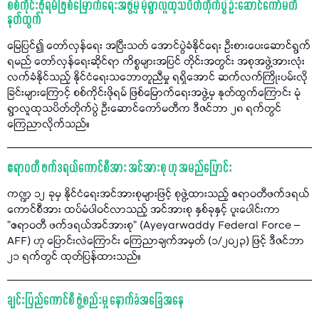
စစ်ကိုင်းဖိုရမ်ဖြစ်မြောက်ရေးအဖွဲ့မှ မုံရွာလူထုသပိတ်တိုက်ပွဲ ဦးဆောင်ကော်မတီ
နုတ်ထွက်
မြေပြင်၍ တော်လှန်ရေး အပြီးသတ် အောင်ပွဲခံနိုင်ရေး ဦးစားပေးဆောင်ရွက်
ရမည် တော်လှန်ရေးဆိုင်ရာ ကိစ္စများအပြင် တိုင်းအတွင်း အစုအဖွဲ့အားလုံး
လက်ခံနိုင်သည့် နိုင်ငံရေးသဘောတူညီမှု ရရှိအောင် ဆက်လက်ကြိုးပမ်းလို
ခြင်းများကြောင့် စစ်ကိုင်းဖိုရမ် ဖြစ်မြောက်ရေးအဖွဲ့မှ နုတ်ထွက်ကြောင်း မုံ
ရွာလူထုသပိတ်တိုက်ပွဲ ဦးဆောင်ကော်မတီက ဒီဇင်ဘာ ၂၈ ရက်တွင်
ကြေညာလိုက်သည်။
ဧရာဝတီ ဖက်ဒရယ်ကောင်စီအား အင်အားစု ဟု အမည်ပြောင်း
ကဏ္ဍ ၁၂ ခုမှ နိုင်ငံရေးအင်အားစုများဖြင့် စုဖွဲ့ထားသည့် ဧရာဝတီဖက်ဒရယ်
ကောင်စီအား ထပ်မံပါဝင်လာသည့် အင်အားစု နှစ်ခုနှင့် ပူးပေါင်းကာ
"ဧရာဝတီ ဖက်ဒရယ်အင်အားစု" (Ayeyarwaddy Federal Force –
AFF) ဟု ပြောင်းလဲကြောင်း ကြေညာချက်အမှတ် (၁/၂၀၂၃) ဖြင့် ဒီဇင်ဘာ
၂၁ ရက်တွင် ထုတ်ပြန်ထားသည်။
ချင်းပြည်ကောင်စီ ဖွဲ့စည်းမှု နောက်ခံအခြေအနေ