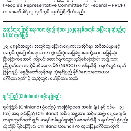
(People’s Representative Committee for Federal – PRCF)
က ဖေဖော်ဝါရီ ၁၂ ရက်တွင် ထုတ်ပြန်လိုက်သည်။
အသွင်ကူးပြောင်းရေးကာလ ဖွဲ့စည်းပုံအား ၂၀၂၄ ခုနှစ်အတွင်း အပြီးရေးဆွဲမည်ဟု
NUCC ထုတ်ပြန်
၂၀၂၄ခုနှစ်အတွင်း အသွင်ကူးပြောင်းရေးကာလဆိုင်ရာ အစီအမံများနှင့်
အသွင်ကူးပြောင်းရေးကာလ ဖွဲ့စည်းပုံအခြေခံဥပဒေတို့အား အမြန်ဆုံး
ပြီးမြောက်အောင် ကြိုးပမ်းဆောင်ရွက်သွားမည်ဖြစ်ကြောင်း အမျိုးသား
ညီညွတ်ရေး အတိုင်ပင်ခံကောင်စီ (NUCC) က ဇန်နဝါရီ ၁ ရက်တွင် ထုတ်
ပြန်သည့် "နွေဦးတော်လှန်ရေး သုံးနှစ်ပြည့် နိုင်ငံရေးသဘောထား
ကြေညာချက်" ၌ ထည့်သွင်း ဖော်ပြထားသည်။
ချင်းပြည် (Chinland) အစိုးရ ဖွဲ့စည်း
ချင်းပြည် (Chinland) ဖွဲ့စည်းပုံ အခြေခံဥပဒေ အခန်း (၉) နှင့် ပုဒ်မ – ၃၂
(က) အရ ချင်းပြည် (Chinland) အစိုးရအဖွဲ့အား အစိုးရအဖွဲ့၊ ရှေ့နေချုပ်၊
တရားလွှတ်တော်ချုပ်၊ စာရင်းစစ်ချုပ်များဖြင့် ဖေဖော်ဝါရီ ၁ ရက်တွင် ဖွဲ့စည်း
လိုက်ပြီ ဖြစ်ကြောင်း Chinland Council က ထုတ်ပြန်ကြေညာလိုက်