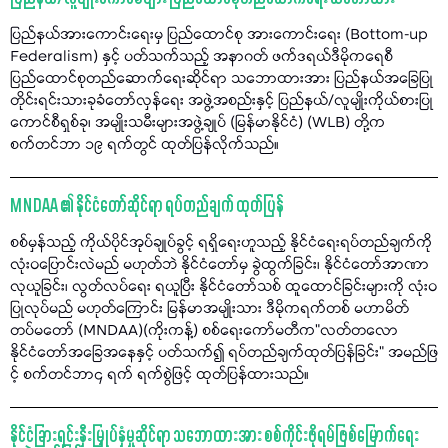
ပြည်နယ်အားကောင်းရေးမှ ပြည်ထောင်စု အားကောင်းရေး (Bottom-up
Federalism) နှင့် ပတ်သက်သည့် အနာဂတ် ဖက်ဒရယ်ဒီမိုကရေစီ
ပြည်ထောင်စုတည်ဆောက်ရေးဆိုင်ရာ သဘောထားအား ပြည်နယ်အခြေပြု
တိုင်းရင်းသားခုခံတော်လှန်ရေး အဖွဲ့အစည်းနှင့် ပြည်နယ်/လူမျိုးကိုယ်စားပြု
ကောင်စီရှစ်ခု၊ အမျိုးသမီးများအဖွဲ့ချုပ် (မြန်မာနိုင်ငံ) (WLB) တို့က
စက်တင်ဘာ ၁၉ ရက်တွင် ထုတ်ပြန်လိုက်သည်။
MNDAA ၏ နိုင်ငံတော်ဆိုင်ရာ ရပ်တည်ချက် ထုတ်ပြန်
စစ်မှန်သည့် ကိုယ်ပိုင်အုပ်ချုပ်ခွင့် ရရှိရေးဟူသည့် နိုင်ငံရေးရပ်တည်ချက်ကို
လုံးဝပြောင်းလဲမည် မဟုတ်ဘဲ နိုင်ငံတော်မှ ခွဲထွက်ခြင်း၊ နိုင်ငံတော်အာဏာ
လုယူခြင်း၊ လွတ်လပ်ရေး ရယူပြီး နိုင်ငံတော်သစ် ထူထောင်ခြင်းများကို လုံးဝ
ပြုလုပ်မည် မဟုတ်ကြောင်း မြန်မာအမျိုးသား ဒီမိုကရက်တစ် မဟာမိတ်
တပ်မတော် (MNDAA)(ကိုးကန့်) စစ်ရေးကော်မတီက"လတ်တလော
နိုင်ငံတော်အခြေအနေနှင့် ပတ်သက်၍ ရပ်တည်ချက်ထုတ်ပြန်ခြင်း" အမည်ဖြ
င့် စက်တင်ဘာ၄ ရက် ရက်စွဲဖြင့် ထုတ်ပြန်ထားသည်။
နိုင်ငံခြားရင်းနှီးမြှုပ်နှံမှုဆိုင်ရာ သဘောထားအား စစ်ကိုင်းဖိုရမ်ဖြစ်မြောက်ရေး