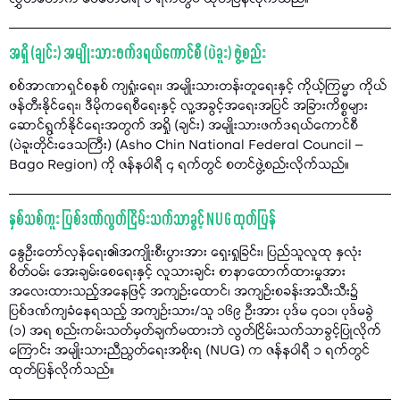
အရှို (ချင်း) အမျိုးသားဖက်ဒရယ်ကောင်စီ (ပဲခူး) ဖွဲ့စည်း
စစ်အာဏာရှင်စနစ် ကျရှုံးရေး၊ အမျိုးသားတန်းတူရေးနှင့် ကိုယ့်ကြမ္မာ ကိုယ်
ဖန်တီးနိုင်ရေး၊ ဒီမိုကရေစီရေးနှင့် လူ့အခွင့်အရေးအပြင် အခြားကိစ္စများ
ဆောင်ရွက်နိုင်ရေးအတွက် အရှို (ချင်း) အမျိုးသားဖက်ဒရယ်ကောင်စီ
(ပဲခူးတိုင်းဒေသကြီး) (Asho Chin National Federal Council –
Bago Region) ကို ဇန်နဝါရီ ၄ ရက်တွင် စတင်ဖွဲ့စည်းလိုက်သည်။
နှစ်သစ်ကူး ပြစ်ဒဏ်လွတ်ငြိမ်းသက်သာခွင့် NUG ထုတ်ပြန်
နွေဦးတော်လှန်ရေး၏အကျိုးစီးပွားအား ရှေးရှုခြင်း၊ ပြည်သူလူထု နှလုံး
စိတ်ဝမ်း အေးချမ်းစေရေးနှင့် လူသားချင်း စာနာထောက်ထားမှုအား
အလေးထားသည့်အနေဖြင့် အကျဉ်းထောင်၊ အကျဉ်းစခန်းအသီးသီး၌
ပြစ်ဒဏ်ကျခံနေရသည့် အကျဉ်းသား/သူ ၁၆၉ ဦးအား ပုဒ်မ ၄၀၁၊ ပုဒ်မခွဲ
(၁) အရ စည်းကမ်းသတ်မှတ်ချက်မထားဘဲ လွတ်ငြိမ်းသက်သာခွင့်ပြုလိုက်
ကြောင်း အမျိုးသားညီညွတ်ရေးအစိုးရ (NUG) က ဇန်နဝါရီ ၁ ရက်တွင်
ထုတ်ပြန်လိုက်သည်။