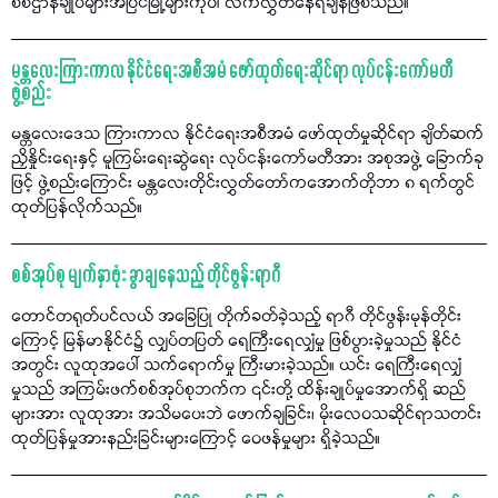
စစ်ဌာနချုပ်များအပြင်မြို့များကိုပါ လက်လွှတ်နေရချိန်ဖြစ်သည်။
မန္တလေးကြားကာလ နိုင်ငံရေးအစီအမံ ဖော်ထုတ်ရေးဆိုင်ရာ လုပ်ငန်းကော်မတီ
ဖွဲ့စည်း
မန္တလေးဒေသ ကြားကာလ နိုင်ငံရေးအစီအမံ ဖော်ထုတ်မှုဆိုင်ရာ ချိတ်ဆက်
ညှိနှိုင်းရေးနှင့် မူကြမ်းရေးဆွဲရေး လုပ်ငန်းကော်မတီအား အစုအဖွဲ့ ခြောက်ခု
ဖြင့် ဖွဲ့စည်းကြောင်း မန္တလေးတိုင်းလွှတ်တော်ကအောက်တိုဘာ ၈ ရက်တွင်
ထုတ်ပြန်လိုက်သည်။
စစ်အုပ်စု မျက်နှာဖုံး ခွာချနေသည့် တိုင်ဖွန်းရာဂီ
တောင်တရုတ်ပင်လယ် အခြေပြု တိုက်ခတ်ခဲ့သည့် ရာဂီ တိုင်ဖွန်းမုန်တိုင်း
ကြောင့် မြန်မာနိုင်ငံ၌ လျှပ်တပြတ် ရေကြီးရေလျှံမှု ဖြစ်ပွားခဲ့မှုသည် နိုင်ငံ
အတွင်း လူထုအပေါ် သက်ရောက်မှု ကြီးမားခဲ့သည်။ ယင်း ရေကြီးရေလျှံ
မှုသည် အကြမ်းဖက်စစ်အုပ်စုဘက်က ၎င်းတို့ ထိန်းချုပ်မှုအောက်ရှိ ဆည်
များအား လူထုအား အသိမပေးဘဲ ဖောက်ချခြင်း၊ မိုးလေဝသဆိုင်ရာသတင်း
ထုတ်ပြန်မှုအားနည်းခြင်းများကြောင့် ဝေဖန်မှုများ ရှိခဲ့သည်။