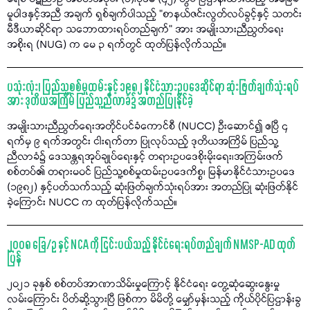
မူဝါဒနှင့်အညီ အချက် ရှစ်ချက်ပါသည့် "စာနယ်ဇင်းလွတ်လပ်ခွင့်နှင့် သတင်း
မီဒီယာဆိုင်ရာ သဘောထားရပ်တည်ချက်" အား အမျိုးသားညီညွတ်ရေး
အစိုးရ (NUG) က မေ ၃ ရက်တွင် ထုတ်ပြန်လိုက်သည်။
ပသုံးလုံး၊ ပြည်သူ့စစ်မှုထမ်းနှင့် ၁၉၈၂ နိုင်ငံသားဥပဒေဆိုင်ရာ ဆုံးဖြတ်ချက်သုံးရပ်
အား ဒုတိယအကြိမ် ပြည်သူ့ညီလာခံ၌ အတည်ပြုနိုင်ခဲ့
အမျိုးသားညီညွတ်ရေးအတိုင်ပင်ခံကောင်စီ (NUCC) ဦးဆောင်၍ ဧပြီ ၄
ရက်မှ ၉ ရက်အတွင်း ငါးရက်တာ ပြုလုပ်သည့် ဒုတိယအကြိမ် ပြည်သူ့
ညီလာခံ၌ ဒေသန္တရအုပ်ချုပ်ရေးနှင့် တရားဥပဒေစိုးမိုးရေး၊အကြမ်းဖက်
စစ်တပ်၏ တရားမဝင် ပြည်သူ့စစ်မှုထမ်းဥပဒေကိစ္စ၊ မြန်မာနိုင်ငံသားဥပဒေ
(၁၉၈၂) နှင့်ပတ်သက်သည့် ဆုံးဖြတ်ချက်သုံးရပ်အား အတည်ပြု ဆုံးဖြတ်နိုင်
ခဲ့ကြောင်း NUCC က ထုတ်ပြန်လိုက်သည်။
၂၀၀၈ ခြေ/ဥ နှင့် NCA ကို ငြင်းပယ်သည့် နိုင်ငံရေးရပ်တည်ချက် NMSP-AD ထုတ်
ပြန်
၂၀၂၁ ခုနှစ် စစ်တပ်အာဏာသိမ်းမှုကြောင့် နိုင်ငံရေး တွေ့ဆုံဆွေးနွေးမှု
လမ်းကြောင်း ပိတ်ဆို့သွားပြီ ဖြစ်ကာ မိမိတို့ မျှော်မှန်းသည့် ကိုယ်ပိုင်ပြဌာန်းခွ