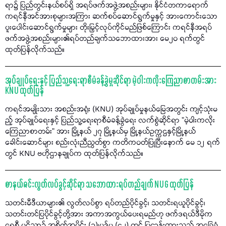
ရာ၌ ပြည်တွင်းနယ်စပ်ရှိ အရပ်ဖက်အဖွဲ့အစည်းများ၊ နိုင်ငံတကာရောက်
ကရင်နီအင်အားစုများအကြား ဆက်စပ်ဆောင်ရွက်မှုနှင့် အားကောင်းသော
ပူးပေါင်းဆောင်ရွက်မှုများ တိုးမြှင့်လုပ်ကိုင်မည်ဖြစ်ကြောင်း ကရင်နီအရပ်
ဖက်အဖွဲ့အစည်းများ၏ရပ်တည်ချက်သဘောထားအား မေ၂၀ ရက်တွင်
ထုတ်ပြန်လိုက်သည်။
အုပ်ချုပ်ရေးနှင့် ပြည်သူ့ရေးရာစီမံခန့်ခွဲမှုဆိုင်ရာ မဲ့ဝါးကလိုးကြေညာစာတမ်းအား
KNU ထုတ်ပြန်
ကရင်အမျိုးသား အစည်းအရုံး (KNU) အုပ်ချုပ်မှုနယ်မြေအတွင်း ကျင့်သုံးမ
ည့် အုပ်ချုပ်ရေးနှင့် ပြည်သူ့ရေးရာစီမံခန့်ခွဲရေး လက်စွဲဆိုင်ရာ "မဲ့ဝါးကလိုး
ကြေညာစာတမ်း" အား မြို့နယ် ၂၇ မြို့နယ်မှ မြို့နယ်ဥက္ကဌနှင့်မြို့နယ်
ခေါင်းဆောင်များ စည်းလုံးညီညွတ်စွာ ကတိကဝတ်ပြုပြီးနောက် မေ ၁၂ ရက်
တွင် KNU ဗဟိုဌာနချုပ်က ထုတ်ပြန်လိုက်သည်။
စာနယ်ဇင်းလွတ်လပ်ခွင့်ဆိုင်ရာ သဘောထားရပ်တည်ချက် NUG ထုတ်ပြန်
သတင်းမီဒီယာများ၏ လွတ်လပ်စွာ ရပ်တည်ပိုင်ခွင့်၊ သတင်းရယူပိုင်ခွင့်၊
သတင်းတင်ပြပိုင်ခွင့်တို့အား အကာအကွယ်ပေးရမည်ဟု ဖက်ဒရယ်ဒီမိုက
ရေစီ ပဋိညာဉ် အစိတ်အပိုင်း (၁)၊ပုဒ်မ (၄၂) တွင် ပြဌာန်းထားသည့် အခြေခံ