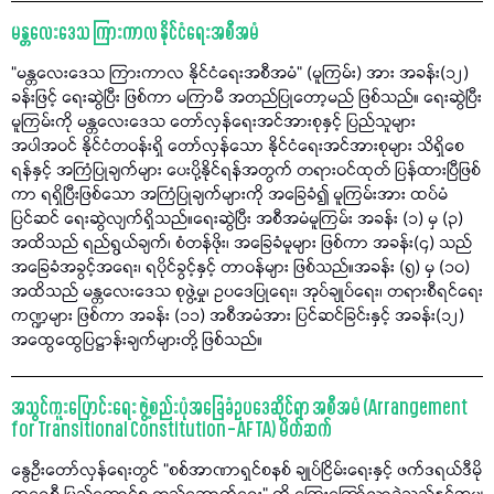
မန္တလေးဒေသ ကြားကာလ နိုင်ငံရေးအစီအမံ
“မန္တလေးဒေသ ကြားကာလ နိုင်ငံရေးအစီအမံ” (မူကြမ်း) အား အခန်း(၁၂)
ခန်းဖြင့် ရေးဆွဲပြီး ဖြစ်ကာ မကြာမီ အတည်ပြုတော့မည် ဖြစ်သည်။ ရေးဆွဲပြီး
မူကြမ်းကို မန္တလေးဒေသ တော်လှန်ရေးအင်အားစုနှင့် ပြည်သူများ
အပါအဝင် နိုင်ငံတဝန်းရှိ တော်လှန်သော နိုင်ငံရေးအင်အားစုများ သိရှိစေ
ရန်နှင့် အကြံပြုချက်များ ပေးပို့နိုင်ရန်အတွက် တရားဝင်ထုတ် ပြန်ထားပြီဖြစ်
ကာ ရရှိပြီးဖြစ်သော အကြံပြုချက်များကို အခြေခံ၍ မူကြမ်းအား ထပ်မံ
ပြင်ဆင် ရေးဆွဲလျက်ရှိသည်။ရေးဆွဲပြီး အစီအမံမူကြမ်း အခန်း (၁) မှ (၃)
အထိသည် ရည်ရွယ်ချက်၊ စံတန်ဖိုး၊ အခြေခံမူများ ဖြစ်ကာ အခန်း(၄) သည်
အခြေခံအခွင့်အရေး၊ ရပိုင်ခွင့်နှင့် တာဝန်များ ဖြစ်သည်။အခန်း (၅) မှ (၁၀)
အထိသည် မန္တလေးဒေသ စုဖွဲ့မှု၊ ဥပဒေပြုရေး၊ အုပ်ချုပ်ရေး၊ တရားစီရင်ရေး
ကဏ္ဍများ ဖြစ်ကာ အခန်း (၁၁) အစီအမံအား ပြင်ဆင်ခြင်းနှင့် အခန်း(၁၂)
အထွေထွေပြဋ္ဌာန်းချက်များတို့ ဖြစ်သည်။
အသွင်ကူးပြောင်းရေး ဖွဲ့စည်းပုံအခြေခံဥပဒေဆိုင်ရာ အစီအမံ (Arrangement
for Transitional Constitution – AFTA) မိတ်ဆက်
နွေဦးတော်လှန်ရေးတွင် “စစ်အာဏာရှင်စနစ် ချုပ်ငြိမ်းရေးနှင့် ဖက်ဒရယ်ဒီမို