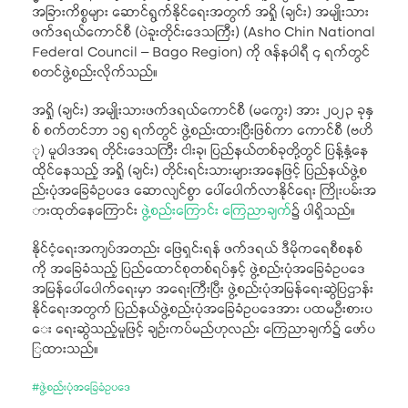
အခြားကိစ္စများ ဆောင်ရွက်နိုင်ရေးအတွက် အရှို (ချင်း) အမျိုးသား
ဖက်ဒရယ်ကောင်စီ (ပဲခူးတိုင်းဒေသကြီး) (Asho Chin National
Federal Council – Bago Region) ကို ဇန်နဝါရီ ၄ ရက်တွင်
စတင်ဖွဲ့စည်းလိုက်သည်။
အရှို (ချင်း) အမျိုးသားဖက်ဒရယ်ကောင်စီ (မကွေး) အား ၂၀၂၃ ခုနှ
စ် စက်တင်ဘာ ၁၅ ရက်တွင် ဖွဲ့စည်းထားပြီးဖြစ်ကာ ကောင်စီ (ဗဟိ
ု) မူဝါဒအရ တိုင်းဒေသကြီး ငါးခု၊ ပြည်နယ်တစ်ခုတို့တွင် ပြန့်နှံ့နေ
ထိုင်နေသည့် အရှို (ချင်း) တိုင်းရင်းသားများအနေဖြင့် ပြည်နယ်ဖွဲ့စ
ည်းပုံအခြေခံဥပဒေ ဆောလျင်စွာ ပေါ်ပေါက်လာနိုင်ရေး ကြိုးပမ်းအ
ားထုတ်နေကြောင်း
ဖွဲ့စည်းကြောင်း ကြေညာချက်
၌ ပါရှိသည်။
နိုင်ငံ့ရေးအကျပ်အတည်း ဖြေရှင်းရန် ဖက်ဒရယ် ဒီမိုကရေစီစနစ်
ကို အခြေခံသည့် ပြည်ထောင်စုတစ်ရပ်နှင့် ဖွဲ့စည်းပုံအခြေခံဥပဒေ
အမြန်ပေါ်ပေါက်ရေးမှာ အရေးကြီးပြီး ဖွဲ့စည်းပုံအမြန်ရေးဆွဲပြဌာန်း
နိုင်ရေးအတွက် ပြည်နယ်ဖွဲ့စည်းပုံအခြေခံဥပဒေအား ပထမဦးစားပ
ေး ရေးဆွဲသည့်မူဖြင့် ချဉ်းကပ်မည်ဟုလည်း ကြေညာချက်၌ ဖော်ပ
ြထားသည်။
#
ဖွဲ့စည်းပုံအခြေခံဥပဒေ