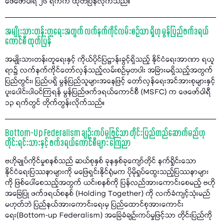
ဖေဖော်ဝါရီ ၂၆ ရက်က ထုတ်ပြန်လိုက်သည်။
အမျိုးသားတန်းတူရေးအတွက် လက်နက်ကိုင်လမ်းစဉ်သာ ရှိဟု မွန်ပြည်ဖက်ဒရယ်
ကောင်စီ ထုတ်ပြန်
အမျိုးသားတန်းတူရေးနှင့် ကိုယ်ပိုင်ပြဋ္ဌာန်းခွင့်ရှိသည့် နိုင်ငံရေးအာဏာ ရယူ
ရာ၌ လက်နက်ကိုင်တော်လှန်သည့်လမ်းစဉ်မှတပါး အခြားမရှိသည့်အတွက်
ပြည်တွင်း၊ ပြည်ပရှိ မွန်ပြည်သူများအနေဖြင့် တော်လှန်ရေးအင်အားစုများနှင့်
ပူးပေါင်းပါဝင်ကြရန် မွန်ပြည်ဖက်ဒရယ်ကောင်စီ (MSFC) က ဖေဖော်ဝါရီ
၁၃ ရက်တွင် တိုက်တွန်းလိုက်သည်။
Bottom-Up Federalism ချဉ်းကပ်မှုဖြင့်သာ တိုင်းပြည်တည်ဆောက်မည်ဟု
တိုင်းရင်းသားနှင့် ဖက်ဒရယ်ကောင်စီများ ကြေညာ
ဗဟိုချုပ်ကိုင်မှုစနစ်သည် ဆယ်စုနှစ် ခုနနှစ်ခုကျော်တိုင် နက်ရှိုင်းသော
နိုင်ငံရေးပြဿနာများကို မဖြေရှင်းနိုင်ရုံမက ပိုမိုရှုပ်ထွေးသည့်ပြဿနာများ
ကို ဖြစ်ပေါ်စေသည့်အတွက် ယင်းစနစ်ကို ပြန်လည်အားကောင်းစေမည့် ဗဟို
အခြေပြု ဖက်ဒရယ်စနစ် (Holding Together) ကို လက်ခံကျင့်သုံးမည်
မဟုတ်ဘဲ ပြည်နယ်အားကောင်းရေးမှ ပြည်ထောင်စုအားကောင်း
ရေး(Bottom-up Federalism) အခြေခံချဉ်းကပ်မှုဖြင့်သာ တိုင်းပြည်ကို