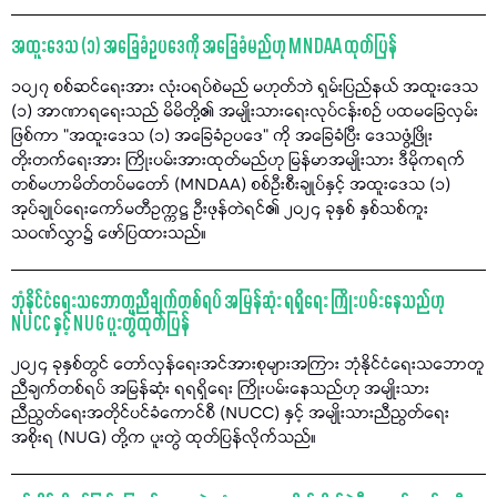
အထူးဒေသ (၁) အခြေခံဥပဒေကို အခြေခံမည်ဟု MNDAA ထုတ်ပြန်
၁၀၂၇ စစ်ဆင်ရေးအား လုံးဝရပ်စဲမည် မဟုတ်ဘဲ ရှမ်းပြည်နယ် အထူးဒေသ
(၁) အာဏာရရေးသည် မိမိတို့၏ အမျိုးသားရေးလုပ်ငန်းစဉ် ပထမခြေလှမ်း
ဖြစ်ကာ "အထူးဒေသ (၁) အခြေခံဥပဒေ" ကို အခြေခံပြီး ဒေသဖွံ့ဖြိုး
တိုးတက်ရေးအား ကြိုးပမ်းအားထုတ်မည်ဟု မြန်မာအမျိုးသား ဒီမိုကရက်
တစ်မဟာမိတ်တပ်မတော် (MNDAA) စစ်ဦးစီးချုပ်နှင့် အထူးဒေသ (၁)
အုပ်ချုပ်ရေးကော်မတီဥက္ကဋ္ဌ ဦးဖုန်တဲရင်၏ ၂၀၂၄ ခုနှစ် နှစ်သစ်ကူး
သဝဏ်လွှာ၌ ဖော်ပြထားသည်။
ဘုံနိုင်ငံရေးသဘောတူညီချက်တစ်ရပ် အမြန်ဆုံး ရရှိရေး ကြိုးပမ်းနေသည်ဟု
NUCC နှင့် NUG ပူးတွဲထုတ်ပြန်
၂၀၂၄ ခုနှစ်တွင် တော်လှန်ရေးအင်အားစုများအကြား ဘုံနိုင်ငံရေးသဘောတူ
ညီချက်တစ်ရပ် အမြန်ဆုံး ရရရှိရေး ကြိုးပမ်းနေသည်ဟု အမျိုးသား
ညီညွတ်ရေးအတိုင်ပင်ခံကောင်စီ (NUCC) နှင့် အမျိုးသားညီညွတ်ရေး
အစိုးရ (NUG) တို့က ပူးတွဲ ထုတ်ပြန်လိုက်သည်။