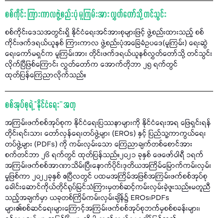
စစ်ကိုင်း ကြားကာလဖွဲ့စည်းပုံ မူကြမ်းအား လွှတ်တော်သို့ တင်သွင်း
စစ်ကိုင်းဒေသအတွင်းရှိ နိုင်ငံရေးအင်အားစုများဖြင့် ဖွဲ့စည်းထားသည့် စစ်
ကိုင်းဖက်ဒရယ်ယူနစ် ကြားကာလ ဖွဲ့စည်းပုံအခြေခံဥပဒေ(မူကြမ်း) ရေးဆွဲ
ရေးကော်မရှင်က မူကြမ်းအား တိုင်းဖက်ဒရယ်ယူနစ်လွှတ်တော်သို့ တင်သွင်း
လိုက်ပြီဖြစ်ကြောင်း လွှတ်တော်က အောက်တိုဘာ ၂၅ ရက်တွင်
ထုတ်ပြန်ကြေညာလိုက်သည်။
စစ်အုပ်စုရဲ့ “နိုင်ငံရေး” အတု
အကြမ်းဖက်စစ်အုပ်စုက နိုင်ငံရေးပြဿနာများကို နိုင်ငံရေးအရ ဖြေရှင်းရန်
တိုင်းရင်းသား တော်လှန်ရေးတပ်ဖွဲ့များ (EROs) နှင့် ပြည်သူ့ကာကွယ်ရေး
တပ်ဖွဲ့များ (PDFs) ကို ကမ်းလှမ်းသော ကြေညာချက်တစ်စောင်အား
စက်တင်ဘာ ၂၆ ရက်တွင် ထုတ်ပြန်သည်။၂၀၂၁ ခုနှစ် ဖေဖော်ဝါရီ ၁ရက်
အကြမ်းဖက်စစ်အာဏာသိမ်းပြီးနောက်ပိုင်းဒုတိယအကြိမ်မြောက်ကမ်းလှမ်း
မှုဖြစ်ကာ ၂၀၂၂ခုနှစ် ဧပြီလတွင် ပထမအကြိမ်အဖြစ်အကြမ်းဖက်စစ်အုပ်စု
ခေါင်းဆောင်ကိုယ်တိုင်ရုပ်မြင်သံကြားမှတစ်ဆင့်ကမ်းလှမ်းခဲ့ဖူးသည်။မတူညီ
သည့်အချက်မှာ ယခုတစ်ကြိမ်ကမ်းလှမ်းချိန်၌ EROs၊PDFs
များ၏စစ်ဆင်ရေးများကြောင့်အကြမ်းဖက်စစ်အုပ်စုဘက်မှစစ်စခန်းများ၊