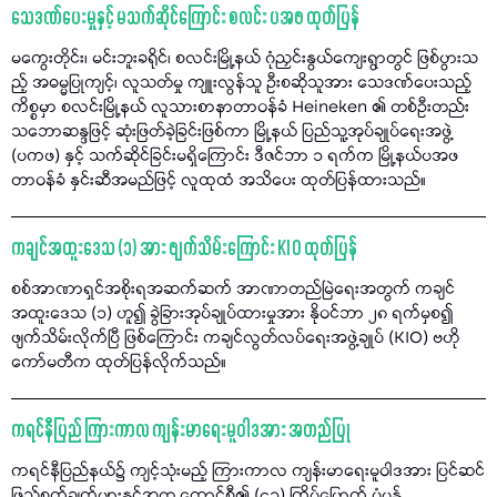
သေဒဏ်ပေးမှုနှင့် မသက်ဆိုင်ကြောင်း စလင်း ပအဖ ထုတ်ပြန်
မကွေးတိုင်း၊ မင်းဘူးခရိုင်၊ စလင်းမြို့နယ် ဂုံညှင်းနွယ်ကျေးရွာတွင် ဖြစ်ပွားသ
ည့် အဓမ္မပြုကျင့်၊ လူသတ်မှု ကျူးလွန်သူ ဦးစဆိုသူအား သေဒဏ်ပေးသည့်
ကိစ္စမှာ စလင်းမြို့နယ် လူသားစာနာတာဝန်ခံ Heineken ၏ တစ်ဦးတည်း
သဘောဆန္ဒဖြင့် ဆုံးဖြတ်ခဲ့ခြင်းဖြစ်ကာ မြို့နယ် ပြည်သူ့အုပ်ချုပ်ရေးအဖွဲ့
(ပကဖ) နှင့် သက်ဆိုင်ခြင်းမရှိကြောင်း ဒီဇင်ဘာ ၁ ရက်က မြို့နယ်ပအဖ
တာဝန်ခံ နှင်းဆီအမည်ဖြင့် လူထုထံ အသိပေး ထုတ်ပြန်ထားသည်။
ကချင်အထူးဒေသ (၁) အား ဖျက်သိမ်းကြောင်း KIO ထုတ်ပြန်
စစ်အာဏာရှင်အစိုးရအဆက်ဆက် အာဏာတည်မြဲရေးအတွက် ကချင်
အထူးဒေသ (၁) ဟူ၍ ခွဲခြားအုပ်ချုပ်ထားမှုအား နိုဝင်ဘာ ၂၈ ရက်မှစ၍
ဖျက်သိမ်းလိုက်ပြီ ဖြစ်ကြောင်း ကချင်လွတ်လပ်ရေးအဖွဲ့ချုပ် (KIO) ဗဟို
ကော်မတီက ထုတ်ပြန်လိုက်သည်။
ကရင်နီပြည် ကြားကာလ ကျန်းမာရေးမူဝါဒအား အတည်ပြု
ကရင်နီပြည်နယ်၌ ကျင့်သုံးမည့် ကြားကာလ ကျန်းမာရေးမူဝါဒအား ပြင်ဆင်
ဖြည့်စွက်ချက်များနှင့်အတူ ကောင်စီ၏ (၄၁) ကြိမ်မြောက် ပုံမှန်