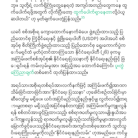
ဘူး။ သူတို့ရဲ့ လက်ရှိကြုံတွေ့နေရတဲ့ အကျပ်အတည်းတွေကနေ ထွ
က်ပေါက်ရဖို့အတွက် လိုက်ပြီးတော့
ထွက်ပေါက်ရှာနေတာ
လို့ပဲယူ
35
ဆပါတယ်” ဟု မှတ်ချက်ပေးတုံ့ပြန်သည်။
ယခင် စစ်အစိုးရ ကျောထောက်နောက်ခံပေး ဖွဲ့စည်းထားသည့် ပြ
ည်ထောင်စု ကြံ့ခိုင်ရေးနှင့် ဖွံ့ဖြိုးရေးပါတီ (USDP) အပါအဝင် စစ်
အုပ်စု စိတ်ကြိုက်ဖွဲ့စည်းထားသည့် ပြည်ထောင်စု ရွေးကောက်ပွဲက
ော်မရှင်ထံ မှတ်ပုံတင်ထားကြသော နိုင်ငံရေးပါတီ (၂၆) ခုကမူ
အကြမ်းဖက်စစ်အုပ်စု၏ နိုင်ငံရေးပြဿနာကို နိုင်ငံရေးနည်းဖြင့် ဖြ
ေရှင်းရန် ကမ်းလှမ်းမှုအား အပြည့်အဝ ထောက်ခံကြောင်း
ပူးတွဲ
ကြေညာချက်
တစ်စောင် ထုတ်ပြန်ထားသည်။
အရပ်သားအစိုးရတစ်ရပ်အားလက်နက်ဖြင့် အကြမ်းဖက်၍အာဏာ
သိမ်းခြင်းထားခြင်းအား“နိုင်ငံရေး ပြဿနာ” ဟုခေါင်းစဉ်တပ်ခြင်းမှာ
ဆီလျော်မှု မရှိပေ။ ယင်းအပြင်မည်သည့်နည်းနှင့်မျှ လွတ်လပ်၍တရ
ားမျှတစရာ မရှိသည့်အပြင်စနစ်တကျဖြင့် အကြမ်းဖက်မှုကျူးလွန်
ရန် စစ်တပ်အားခွင့်ပြုထားသည့်၊ စစ်ရာဇဝတ်မှု၊လူသားမျိုးနွယ်အပ
ေါ်ကျူးလွန်သည့် ရာဇဝတ်မှု၊လူမျိုးသုဉ်းသတ်ဖြတ်မှုများအားလွတ်
မြောက်ခွင့်ပေးသည့်နိုင်ငံရေးအခင်းအကျင်းတစ်ခုအောက် သွတ်သွ
င်းရေးကြိုးပမ်းမှုကိုလည်း“နိုင်ငံရေးနည်းလမ်း” ဟုအမည်ပေး ကင်မွ