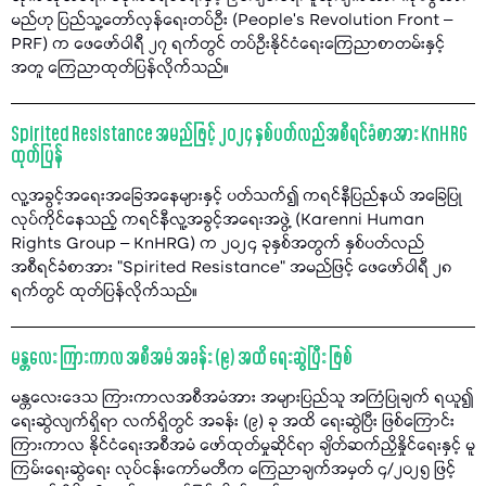
မည်ဟု ပြည်သူ့တော်လှန်ရေးတပ်ဦး (People’s Revolution Front –
PRF) က ဖေဖော်ဝါရီ ၂၇ ရက်တွင် တပ်ဦးနိုင်ငံရေးကြေညာစာတမ်းနှင့်
အတူ ကြေညာထုတ်ပြန်လိုက်သည်။
Spirited Resistance အမည်ဖြင့် ၂၀၂၄ နှစ်ပတ်လည်အစီရင်ခံစာအား KnHRG
ထုတ်ပြန်
လူ့အခွင့်အရေးအခြေအနေများနှင့် ပတ်သက်၍ ကရင်နီပြည်နယ် အခြေပြု
လုပ်ကိုင်နေသည့် ကရင်နီလူ့အခွင့်အရေးအဖွဲ့ (Karenni Human
Rights Group – KnHRG) က ၂၀၂၄ ခုနှစ်အတွက် နှစ်ပတ်လည်
အစီရင်ခံစာအား "Spirited Resistance” အမည်ဖြင့် ဖေဖော်ဝါရီ ၂၈
ရက်တွင် ထုတ်ပြန်လိုက်သည်။
မန္တလေး ကြားကာလ အစီအမံ အခန်း (၉) အထိ ရေးဆွဲပြီး ဖြစ်
မန္တလေးဒေသ ကြားကာလအစီအမံအား အများပြည်သူ အကြံပြုချက် ရယူ၍
ရေးဆွဲလျက်ရှိရာ လက်ရှိတွင် အခန်း (၉) ခု အထိ ရေးဆွဲပြီး ဖြစ်ကြောင်း
ကြားကာလ နိုင်ငံရေးအစီအမံ ဖော်ထုတ်မှုဆိုင်ရာ ချိတ်ဆက်ညှိနှိုင်ရေးနှင့် မူ
ကြမ်းရေးဆွဲရေး လုပ်ငန်းကော်မတီက ကြေညာချက်အမှတ် ၄/၂၀၂၅ ဖြင့်