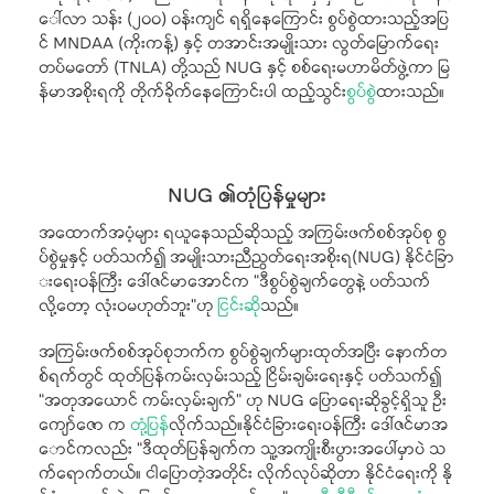
ေါ်လာ သန်း (၂၀၀) ဝန်းကျင် ရရှိနေကြောင်း စွပ်စွဲထားသည့်အပြ
င် MNDAA (ကိုးကန့်) နှင့် တအာင်းအမျိုးသား လွတ်မြောက်ရေး
တပ်မတော် (TNLA) တို့သည် NUG နှင့် စစ်ရေးမဟာမိတ်ဖွဲ့ကာ မြ
န်မာအစိုးရကို တိုက်ခိုက်နေကြောင်းပါ ထည့်သွင်း
စွပ်စွဲ
ထားသည်။
NUG ၏တုံပြန်မှုများ
အထောက်အပံ့များ ရယူနေသည်ဆိုသည့် အကြမ်းဖက်စစ်အုပ်စု စွ
ပ်စွဲမှုနှင့် ပတ်သက်၍ အမျိုးသားညီညွတ်ရေးအစိုးရ(NUG) နိုင်ငံခြာ
းရေးဝန်ကြီး ဒေါ်ဇင်မာအောင်က “ဒီစွပ်စွဲချက်တွေနဲ့ ပတ်သက်
လို့တော့ လုံးဝမဟုတ်ဘူး”ဟု
ငြင်းဆို
သည်။
အကြမ်းဖက်စစ်အုပ်စုဘက်က စွပ်စွဲချက်များထုတ်အပြီး နောက်တ
စ်ရက်တွင် ထုတ်ပြန်ကမ်းလှမ်းသည့် ငြိမ်းချမ်းရေးနှင့် ပတ်သက်၍
“အတုအယောင် ကမ်းလှမ်းချက်” ဟု NUG ပြောရေးဆိုခွင့်ရှိသူ ဦး
ကျော်ဇော က
တုံ့ပြန်
လိုက်သည်။နိုင်ငံခြားရေးဝန်ကြီး ဒေါ်ဇင်မာအ
ောင်ကလည်း “ဒီထုတ်ပြန်ချက်က သူ့အကျိုးစီးပွားအပေါ်မှာပဲ သ
က်ရောက်တယ်။ ငါပြောတဲ့အတိုင်း လိုက်လုပ်ဆိုတာ နိုင်ငံရေးကို နို