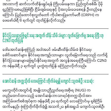
အာဏာကို ဆက်လက်ထိန်းချုပ်ရန် ကြိုးပမ်းနေကာ ပြည်တွင်းစစ်မီး ပိုမို
ရှည်ကြာစေမည်ဖြစ်ပြီး ငြိမ်းချမ်းရေးနှင့် ပိုအလှမ်းဝေးစေရန် ဦးတည်နေ
ကြောင်း ပြည်ထောင်စုလွှတ်တော် ကိုယ်စားပြုကော်မတီ (CRPH) က
ဖေဖော်ဝါရီ ၆ ရက်တွင် ထုတ်ပြန်လိုက်သည်။
နိုင်ငံပြဿနာဖြေရှင်းရေးအတွက် ထိန်းသိမ်းခံများ လွတ်မြောက်မှု အရေးကြီးဟု
C2N3 ထုတ်ပြန်
ဒေါ်အောင်ဆန်းစုကြည် အပါအဝင် ဖမ်းဆီးထိန်းသိမ်းခံ နိုင်ငံရေး
ခေါင်းဆောင်များ၊ နိုင်ငံရေးအကျဉ်းသားများ လွတ်မြောက်ရေးသည် လက်ရှိ
နိုင်ငံပြဿနာများဖြေရှင်းနိုင်ရေးအတွက် အလွန်အရေးကြီးကြောင်း C2N3
က ဇန်နဝါရီ ၃ ရက်တွင် ပူးတွဲထုတ်ပြန် ကြေညာလိုက်သည်။
အောင်ဆန်းတက္ကသိုလ် လေကြောင်းတိုက်ခံရ၍ ကျောင်းသူတစ်ဦး သေဆုံး
မကွေးတိုင်းအတွင်းရှိ အမျိုးသားညီညွတ်ရေးအစိုးရ (NUG) က
တည်ထောင်ထားသည့် အောင်ဆန်းဘာသာရပ်စုံတက္ကသိုလ်အား
အကြမ်းဖက်စစ်အုပ်စုက ဇန်နဝါရီ ၃၀ ရက်တွင် လေကြောင်းမှ ရှစ်ကြိမ်
ထက်မနည်း ဗုံးကြဲတိုက်ခိုက်ခဲ့၍ အသက်၂၀ နှစ်အရွယ် ကျောင်းသူတစ်ဦး