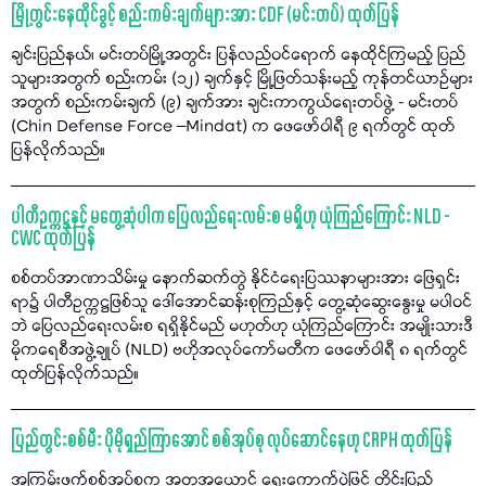
မြို့တွင်းနေထိုင်ခွင့် စည်းကမ်းချက်များအား CDF (မင်းတပ်) ထုတ်ပြန်
ချင်းပြည်နယ်၊ မင်းတပ်မြို့အတွင်း ပြန်လည်ဝင်ရောက် နေထိုင်ကြမည့် ပြည်
သူများအတွက် စည်းကမ်း (၁၂) ချက်နှင့် မြို့ဖြတ်သန်းမည့် ကုန်တင်ယာဉ်များ
အတွက် စည်းကမ်းချက် (၉) ချက်အား ချင်းကာကွယ်ရေးတပ်ဖွဲ့ - မင်းတပ်
(Chin Defense Force –Mindat) က ဖေဖော်ဝါရီ ၉ ရက်တွင် ထုတ်
ပြန်လိုက်သည်။
ပါတီဥက္ကဋ္ဌနှင့် မတွေ့ဆုံပါက ပြေလည်ရေးလမ်းစ မရှိဟု ယုံကြည်ကြောင်း NLD -
CWC ထုတ်ပြန်
စစ်တပ်အာဏာသိမ်းမှု နောက်ဆက်တွဲ နိုင်ငံရေးပြဿနာများအား ဖြေရှင်း
ရာ၌ ပါတီဥက္ကဋ္ဌဖြစ်သူ ဒေါ်အောင်ဆန်းစုကြည်နှင့် တွေ့ဆုံဆွေးနွေးမှု မပါဝင်
ဘဲ ပြေလည်ရေးလမ်းစ ရရှိနိုင်မည် မဟုတ်ဟု ယုံကြည်ကြောင်း အမျိုးသားဒီ
မိုကရေစီအဖွဲ့ချုပ် (NLD) ဗဟိုအလုပ်ကော်မတီက ဖေဖော်ဝါရီ ၈ ရက်တွင်
ထုတ်ပြန်လိုက်သည်။
ပြည်တွင်းစစ်မီး ပိုမိုရှည်ကြာအောင် စစ်အုပ်စု လုပ်ဆောင်နေဟု CRPH ထုတ်ပြန်
အကြမ်းဖက်စစ်အုပ်စုက အတုအယောင် ရွေးကောက်ပွဲဖြင့် တိုင်းပြည်