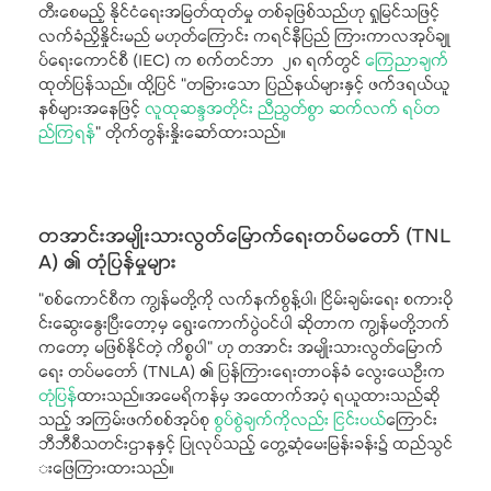
တီးစေမည့် နိုင်ငံရေးအမြတ်ထုတ်မှု တစ်ခုဖြစ်သည်ဟု ရှုမြင်သဖြင့်
လက်ခံညှိနှိုင်းမည် မဟုတ်ကြောင်း ကရင်နီပြည် ကြားကာလအုပ်ချု
ပ်ရေးကောင်စီ (IEC) က စက်တင်ဘာ ၂၈ ရက်တွင်
ကြေညာချက်
ထုတ်ပြန်သည်။ ထို့ပြင် “တခြားသော ပြည်နယ်များနှင့် ဖက်ဒရယ်ယူ
နစ်များအနေဖြင့်
လူထုဆန္ဒအတိုင်း ညီညွတ်စွာ ဆက်လက် ရပ်တ
ည်ကြရန်
” တိုက်တွန်းနှိုးဆော်ထားသည်။
တအာင်းအမျိုးသားလွတ်မြောက်ရေးတပ်မတော် (TNL
A) ၏ တုံပြန်မှုများ
“စစ်ကောင်စီက ကျွန်မတို့ကို လက်နက်စွန့်ပါ၊ ငြိမ်းချမ်းရေး စကားဝို
င်းဆွေးနွေးပြီးတော့မှ ရွေးကောက်ပွဲဝင်ပါ ဆိုတာက ကျွန်မတို့ဘက်
ကတော့ မဖြစ်နိုင်တဲ့ ကိစ္စပါ” ဟု တအာင်း အမျိုးသားလွတ်မြောက်
ရေး တပ်မတော် (TNLA) ၏ ပြန်ကြားရေးတာဝန်ခံ လွေးယေဦးက
တုံပြန်
ထားသည်။အမေရိကန်မှ အထောက်အပံ့ ရယူထားသည်ဆို
သည့် အကြမ်းဖက်စစ်အုပ်စု
စွပ်စွဲချက်ကိုလည်း ငြင်းပယ်
ကြောင်း
ဘီဘီစီသတင်းဌာနနှင့် ပြုလုပ်သည့် တွေ့ဆုံမေးမြန်းခန်း၌ ထည်သွင်
းဖြေကြားထားသည်။