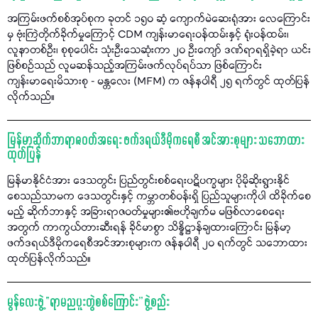
အကြမ်းဖက်စစ်အုပ်စုက ခုတင် ၁၅၀ ဆံ့ ကျောက်မဲဆေးရုံအား လေကြောင်း
မှ ဗုံးကြဲတိုက်ခိုက်မှုကြောင့် CDM ကျန်းမာရေးဝန်ထမ်းနှင့် ရုံးဝန်ထမ်း၊
လူနာတစ်ဦး၊ စုစုပေါင်း သုံးဦးသေဆုံးကာ ၂၀ ဦးကျော် ဒဏ်ရာရရှိခဲ့ရာ ယင်း
ဖြစ်စဉ်သည် လူမဆန်သည့်အကြမ်းဖက်လုပ်ရပ်သာ ဖြစ်ကြောင်း
ကျန်းမာရေးမိသားစု - မန္တလေး (MFM) က ဇန်နဝါရီ ၂၅ ရက်တွင် ထုတ်ပြန်
လိုက်သည်။
မြန်မာ့ဆိုက်ဘာရာဇဝတ်အရေး ဖက်ဒရယ်ဒီမိုကရေစီ အင်အားစုများ သဘောထား
ထုတ်ပြန်
မြန်မာနိုင်ငံအား ဒေသတွင်း ပြည်တွင်းစစ်ရေးပဋိပက္ခများ ပိုမိုဆိုးရွားနိုင်
စေသည်သာမက ဒေသတွင်းနှင့် ကမ္ဘာတစ်ဝန်းရှိ ပြည်သူများကိုပါ ထိခိုက်စေ
မည့် ဆိုက်ဘာနှင့် အခြားရာဇဝတ်မှုများ၏ဗဟိုချက်မ မဖြစ်လာစေရေး
အတွက် ကာကွယ်တားဆီးရန် ခိုင်မာစွာ သိန္နိဋ္ဌာန်ချထားကြောင်း မြန်မာ့
ဖက်ဒရယ်ဒီမိုကရေစီအင်အားစုများက ဇန်နဝါရီ ၂၀ ရက်တွင် သဘောထား
ထုတ်ပြန်လိုက်သည်။
မွန်လေးဖွဲ့ “ရာမညပူးတွဲစစ်ကြောင်း” ဖွဲ့စည်း