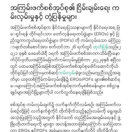
အကြမ်းဖက်စစ်အုပ်စု၏ ငြိမ်းချမ်းရေး က
မ်းလှမ်းမှုနှင့် တုံ့ပြန်မှုများ
အကြမ်းဖက်စစ်အုပ်စုက နိုင်ငံရေးပြဿနာများကို နိုင်ငံရေးအရ ဖြ
ေရှင်းရန် တိုင်းရင်းသား တော်လှန်ရေးတပ်ဖွဲ့များ (EROs) နှင့် ပြ
ည်သူ့ကာကွယ်ရေးတပ်ဖွဲ့များ (PDFs) ကို ကမ်းလှမ်းသော ကြေည
ာချက်တစ်စောင်အား စက်တင်ဘာ ၂၆ ရက်တွင်
ထုတ်ပြန်
သည်။၂
၀၂၁ ခုနှစ် ဖေဖော်ဝါရီ ၁ရက် အကြမ်းဖက်စစ်အာဏာသိမ်းပြီးနော
က်ပိုင်းဒုတိယအကြိမ်မြောက်ကမ်းလှမ်းမှုဖြစ်ကာ ၂၀၂၂ခုနှစ် ဧပြီလ
တွင် ပထမအကြိမ်အဖြစ်အကြမ်းဖက်စစ်အုပ်စုခေါင်းဆောင်ကိုယ်
တိုင်ရုပ်မြင်သံကြားမှတစ်ဆင့်
ကမ်းလှမ်း
ခဲ့ဖူးသည်။မတူညီသည့်အချ
က်မှာ ယခုတစ်ကြိမ်ကမ်းလှမ်းချိန်၌ EROs၊PDFs များ၏စစ်ဆင်ရ
ေးများကြောင့်အကြမ်းဖက်စစ်အုပ်စုဘက်မှစစ်စခန်းများ၊ စစ်ဌာန
ချုပ်များအပြင်မြို့များကိုပါ လက်လွှတ်နေရချိန်ဖြစ်သည်။
စစ်အုပ်စု ကမ်းလှမ်းချက်၌ လက်နက်ကိုင်လမ်းစဉ်၊ အကြမ်းဖက်လ
မ်းစဉ်တို့ဖြင့် လက်နက်စွဲကိုင် တိုက်ခိုက်သည့်နည်းလမ်းကို ရွေးချယ်
အသုံးပြုခဲ့ကြသည့်အတွက် နိုင်ငံတော် တည်ငြိမ်အေးချမ်းရေးနှင့် ဖွံ့
ဖြိုးတိုးတက်ရေးကို များစွာ အဟန့်အတားဖြစ်ရကြောင်း ဖော်ပြထား
ကာ EROs နှင့်PDFs အဖွဲ့များအား လက်နက်ကိုင် တိုက်ခိုက်သ