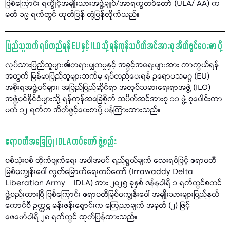
ဖြစ်ကြောင်း ရက္ခိုင့်အမျိုးသားအဖွဲ့ချုပ်/အာရက္ခတပ်တော် (ULA/ AA) က
မတ် ၁၉ ရက်တွင် ထုတ်ပြန် တုံ့ပြန်လိုက်သည်။
ပြည်သူဘက် ရပ်တည်ရန် EU နှင့် ILO သို့ ရန်ကုန်သပိတ်အင်အားစု အိတ်ဖွင်ပေးစာ ပို့
လုပ်သားပြည်သူများ၏တရားမျှတမှုနှင့် အခွင့်အရေးများအား ကာကွယ်ရန်
အတွက် မြန်မာပြည်သူများဘက်မှ ရပ်တည်ပေးရန် ဥရောပသမဂ္ဂ (EU)
အစိုးရအဖွဲ့ဝင်များ၊ အပြည်ပြည်ဆိုင်ရာ အလုပ်သမားရေးရာအဖွဲ့ (ILO)
အဖွဲ့ဝင်နိုင်ငံများသို့ ရန်ကုန်အခြေစိုက် သပိတ်အင်အားစု ၁၁ ဖွဲ့ စုပေါင်းကာ
မတ် ၁၂ ရက်က အိတ်ဖွင့်ပေးစာပို့ ပန်ကြားထားသည်။
ဧရာဝတီအခြေပြု IDLA တပ်တော် ဖွဲ့စည်း
စစ်သုံးစစ် တိုက်ဖျက်ရေး အပါအဝင် ရည်ရွယ်ချက် လေးရပ်ဖြင့် ဧရာဝတီ
မြစ်ဝကျွန်းပေါ် လွတ်မြောက်ရေးတပ်တော် (Irrawaddy Delta
Liberation Army – IDLA) အား ၂၀၂၅ ခုနှစ် ဇန်နဝါရီ ၁ ရက်တွင်စတင်
ဖွဲ့စည်းထားပြီ ဖြစ်ကြောင်း ဧရာဝတီမြစ်ဝကျွန်းပေါ် အမျိုးသားများပြည်နယ်
ကောင်စီ ဥက္ကဋ္ဌ မန်းဖန်းရှောင်းက ကြေညာချက် အမှတ် (၂) ဖြင့်
ဖေဖော်ဝါရီ ၂၈ ရက်တွင် ထုတ်ပြန်ထားသည်။