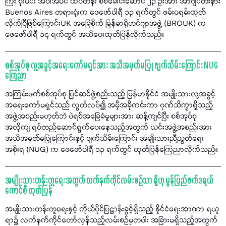
ကြီး စိုးဝင်း အပါအဝင် ထိပ်တန်း စစ်ခေါင်းဆောင် ၂၃ ဦးအား အာဂျင်တီးနား
Buenos Aires တရားရုံးက ဖေဖော်ဝါရီ ၁၃ ရက်တွင် ဖမ်းဝရမ်းထုတ်
လိုက်ပြီဖြစ်ကြောင်းUK အခြေစိုက် မြန်မာရိုဟင်ဂျာအဖွဲ့ (BROUK) က
ဖေဖော်ဝါရီ ၁၄ ရက်တွင် အသိပေးထုတ်ပြန်လိုက်သည်။
စစ်အုပ်စု လူ့အခွင့်အရေးကော်မရှင်အား အသိအမှတ်မပြု ဖျက်သိမ်းကြောင်း NUG
ကြေညာ
အကြမ်းဖက်စစ်အုပ်စု ပြင်ဆင်ဖွဲ့စည်းသည့် မြန်မာနိုင်ငံ အမျိုးသားလူ့အခွင့်
အရေးကော်မရှင်သည် လွတ်လပ်၍ အမှီအခိုကင်းကာ ဂုဏ်သိက္ခာရှိသည့်
အဖွဲ့အစည်းမဟုတ်ဘဲ ပဲရစ်အခြေခံမူများအား ဆန့်ကျင်ပြီး စစ်အုပ်စု
အလိုကျ ရပ်တည်ဆောင်ရွက်ပေးနေသည့်အတွက် ယင်းအဖွဲ့အစည်းအား
အသိအမှတ်မပြုကြောင်းနှင့် ဖျက်သိမ်းကြောင်း အမျိုးသားညီညွတ်ရေး
အစိုးရ (NUG) က ဖေဖော်ဝါရီ ၁၃ ရက်တွင် ထုတ်ပြန်ကြေညာလိုက်သည်။
အမျိုးသားတန်းတူရေးအတွက် လက်နက်ကိုင်လမ်းစဉ်သာ ရှိဟု မွန်ပြည်ဖက်ဒရယ်
ကောင်စီ ထုတ်ပြန်
အမျိုးသားတန်းတူရေးနှင့် ကိုယ်ပိုင်ပြဋ္ဌာန်းခွင့်ရှိသည့် နိုင်ငံရေးအာဏာ ရယူ
ရာ၌ လက်နက်ကိုင်တော်လှန်သည့်လမ်းစဉ်မှတပါး အခြားမရှိသည့်အတွက်