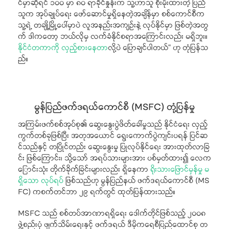
င်မှာဆိုရင် ၁၀၀ မှာ ၈၀ ရာခိုင်နှုန်းက သူ့ဟာသူ စိုးမိုးထားတဲ့ ပြည်
သူက အုပ်ချုပ်ရေး ဖော်ဆောင်မှုရှိနေတဲ့အချိန်မှာ စစ်ကောင်စီက
သူ့ရဲ့ တချို့မြို့ပေါ်မှာပဲ လူအနည်းအကျဉ်းနဲ့ လုပ်နိုင်မှာ ဖြစ်တဲ့အတွ
က် ဒါကတော့ ဘယ်လိုမှ လက်ခံနိုင်စရာအကြောင်းလည်း မရှိဘူး။
နိုင်ငံတကာကို လှည့်စားနေတာ
လို့ပဲ ပြောချင်ပါတယ်” ဟု တုံပြန်သ
ည်။
မွန်ပြည်ဖက်ဒရယ်ကောင်စီ (MSFC) တုံ့ပြန်မှု
အကြမ်းဖက်စစ်အုပ်စု၏ ဆွေးနွေးပွဲဖိတ်ခေါ်မှုသည် နိုင်ငံရေး လှည့်
ကွက်တစ်ခုဖြစ်ပြီး အတုအယောင် ရွေးကောက်ပွဲကျင်းပရန် ပြင်ဆ
င်သည်နှင့် တပြိုင်တည်း ဆွေးနွေးမှု ပြုလုပ်နိုင်ရေး အားထုတ်လာခြ
င်း ဖြစ်ကြောင်း၊ သို့သော် အရပ်သားများအား ပစ်မှတ်ထား၍ လေက
ြောင်းသုံး တိုက်ခိုက်ခြင်းများလည်း ရှိနေကာ
ရိုးသားဖြောင်မှန်မှု မ
ရှိသော လုပ်ရပ်
ဖြစ်သည်ဟု မွန်ပြည်နယ် ဖက်ဒရယ်ကောင်စီ (MS
FC) ကစက်တင်ဘာ ၂၉ ရက်တွင် ထုတ်ပြန်ထားသည်။
MSFC သည် စစ်တပ်အာဏာရရှိရေး ဒေါက်တိုင်ဖြစ်သည့် ၂၀၀၈
ဖွဲ့စည်းပုံ ဖျက်သိမ်းရေးနှင့် ဖက်ဒရယ် ဒီမိုကရေစီပြည်ထောင်စု တ