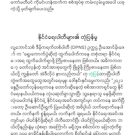
ကော်မတီဝင် ကိုမင်းဟန်ထက်က စစ်အုပ်စု ကမ်းလှမ်းမှုအပေါ် ယခု
ကဲ့သို့ မှတ်ချက်ပေးသည်။
နိုင်ငံရေးပါတီများ၏ တုံပြန်မှု
လူ့ဘောင်သစ် ဒီမိုကရက်တစ်ပါတီ (DPNS) ဥက္ကဌ ဦးအောင်မိုးဇေ
ာ် က “ရွေးကောက်ပွဲဆိုတဲ့ ထွက်ပေါက်ကနေ တစုံတရာ နိုင်ငံရ
ေးအရ ထွက်ပေါက်ရှာဖို့ ကြိုးစားနေတာ ဖြစ်တယ်။ အဓိကကတ
ော့ တော်လှန်တဲ့ အင်အားစုတွေကို ဖြိုခွဲဖို့ ကြိုးစားနေတာ ဖြစ်တ
ယ်လို့ ကျွန်တော် အဲဒီလိုပဲ နားလည်တယ်” ဟု
တုံပြန်
ထားပြီးပါတီ
တွဲဖက်အထွေထွေအတွင်းရေးမှူး ဒေါ်နှင်းနှင်းမွှေးကလည်း “၂၀၂၁
နွေဦးတော်လှန်ရေးကနေ တောင်းဆိုနေတဲ့ စစ်အာဏာရှင်တွေ နိုင်
ငံရေးနယ်ပယ်ကနေ လုံးဝဆုတ်ခွာသွားပြီး သူ့နေရာသူ နေဖို့ဆိုတာ
လုံးဝမပါဘဲနဲ့ နိုင်ငံရဲ့ နိုင်ငံရေးအခင်းအကျင်းမှာ တပ်ကနေ ဆက်ပြီ
းတော့ ဦးဆောင်ဦးရွက် ပြုမယ်ဆိုတဲ့ အဓိပ္ပါယ် သက်ရောက်နေပါ
တယ်။ လက်နက် စွန့်ရမယ်၊ လက်နက် ချရမယ်၊ နိုင်ငံရေးအခင်းအ
ကျင်းမှာ ပါဝင်နိုင်ဖို့ဆိုရင် ပါတီထောင်ပြီး ပါဝင်ကြရမယ်ဆိုတာ ဘ
ယ်လိုနည်းနဲ့မှ ယုံစရာ အကြောင်း မရှိဘူး။ စစ်တပ်က ပြောတဲ့ကိစ္စ
တွေ ၁၀၀ ရာခိုင်နှုန်းနီးပါးလောက်က စိတ်ရင်းနဲ့ ပြောတာ မဟုတ်