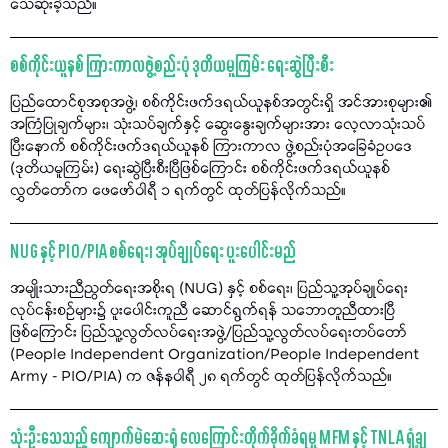
သေဆုံးခဲ့သည်။
စစ်ကိုင်းယူနစ် ကြားကာလဖွဲ့စည်းပုံ ဒုတိယမူကြမ်း ရေးဆွဲပြီးစီး
ပြည်ထောင်စုအစုအဖွဲ့၊ စစ်ကိုင်းဖက်ဒရယ်ယူနစ်အတွင်းရှိ အင်အားစုများ၏
အကြံပြုချက်များ၊ သုံးသပ်ချက်နှင့် ဆွေးနွေးချက်များအား လေ့လာသုံးသပ်
ပြီးနောက် စစ်ကိုင်းဖက်ဒရယ်ယူနစ် ကြားကာလ ဖွဲ့စည်းပုံအခြေခံဥပဒေ
(ဒုတိယမူကြမ်း) ရေးဆွဲပြီးစီးပြီဖြစ်ကြောင်း စစ်ကိုင်းဖက်ဒရယ်ယူနစ်
လွှတ်တော်က ဖေဖော်ဝါရီ ၁ ရက်တွင် ထုတ်ပြန်လိုက်သည်။
NUG နှင့် PIO/PIA စစ်ရေး၊ အုပ်ချုပ်ရေး ပူးပေါင်းမည်
အမျိုးသားညီညွတ်ရေးအစိုးရ (NUG) နှင့် စစ်ရေး၊ ပြည်သူ့အုပ်ချုပ်ရေး
လုပ်ငန်းစဉ်များ၌ ပူးပေါင်းကူညီ ဆောင်ရွက်ရန် သဘောတူညီထားပြီ
ဖြစ်ကြောင်း ပြည်သူ့လွတ်လပ်ရေးအဖွဲ့/ပြည်သူ့လွတ်လပ်ရေးတပ်တော်
(People Independent Organization/People Independent
Army - PIO/PIA) က ဇန်နဝါရီ ၂၈ ရက်တွင် ထုတ်ပြန်လိုက်သည်။
သုံးဦးသေသည့် ကျောက်မဲဆေးရုံ လေကြောင်းတိုက်ခိုက်ခံရမှု MFM နှင့် TNLA ရှုံ့ချ