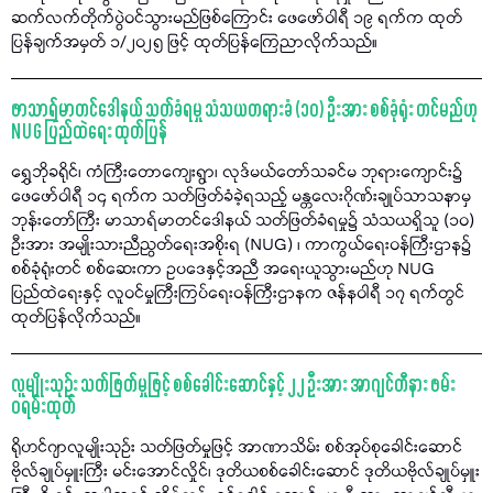
ဆက်လက်တိုက်ပွဲဝင်သွားမည်ဖြစ်ကြောင်း ဖေဖော်ဝါရီ ၁၉ ရက်က ထုတ်
ပြန်ချက်အမှတ် ၁/၂၀၂၅ ဖြင့် ထုတ်ပြန်ကြေညာလိုက်သည်။
ဖာသာရ်မာတင်ဒေါနယ် သတ်ခံရမှု သံသယတရားခံ (၁၀) ဦးအား စစ်ခုံရုံး တင်မည်ဟု
NUG ပြည်ထဲရေး ထုတ်ပြန်
ရွှေဘိုခရိုင်၊ ကံကြီးတောကျေးရွာ၊ လုဒ်မယ်တော်သခင်မ ဘုရားကျောင်း၌
ဖေဖော်ဝါရီ ၁၄ ရက်က သတ်ဖြတ်ခံခဲ့ရသည့် မန္တလေးဂိုဏ်းချုပ်သာသနာမှ
ဘုန်းတော်ကြီး မာသာရ်မာတင်ဒေါနယ် သတ်ဖြတ်ခံရမှု၌ သံသယရှိသူ (၁၀)
ဦးအား အမျိုးသားညီညွတ်ရေးအစိုးရ (NUG) ၊ ကာကွယ်ရေးဝန်ကြီးဌာန၌
စစ်ခုံရုံးတင် စစ်ဆေးကာ ဥပဒေနှင့်အညီ အရေးယူသွားမည်ဟု NUG
ပြည်ထဲရေးနှင့် လူဝင်မှုကြီးကြပ်ရေးဝန်ကြီးဌာနက ဇန်နဝါရီ ၁၇ ရက်တွင်
ထုတ်ပြန်လိုက်သည်။
လူမျိုးသုဉ်း သတ်ဖြတ်မှုဖြင့် စစ်ခေါင်းဆောင်နှင့် ၂၂ ဦးအား အာဂျင်တီနား ဖမ်း
ဝရမ်းထုတ်
ရိုဟင်ဂျာလူမျိုးသုဉ်း သတ်ဖြတ်မှုဖြင့် အာဏာသိမ်း စစ်အုပ်စုခေါင်းဆောင်
ဗိုလ်ချုပ်မှူးကြီး မင်းအောင်လှိုင်၊ ဒုတိယစစ်ခေါင်းဆောင် ဒုတိယဗိုလ်ချုပ်မှူး