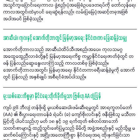
အသွင်ကူးပြောင်းရေးကာလ ဖွဲ့စည်းပုံအခြေခံဥပဒေတရပ်ကို တော်လှန်ရေး
ကာလအတွင်းထဲမှာပင် ရေးဆွဲရန်လည်း လမ်းပြမြေပုံအဆင့်တခုအဖြစ်
အပါအဝင် ဖြစ်ခဲ့သည်။
အာဆီယံ၊ ကုလနှင့် အောက်တိုဘာတွင် မြန်မာ့အရေး နိုင်ငံတကာ ခြေဆန့်ခဲ့သမျှ
အောက်တိုဘာလသည် အာဆီယံထိပ်သီးအစည်းအဝေး၊ ကုလသမဂ္ဂ
အထွေထွေညီလာခံတို့နှင့် မြန်မာ့အရေးကိစ္စ ကမ္ဘာ့နိုင်ငံရေးဇာတ်ခုံတွင် တ
ဖန် ပြန်လည်ဆွေးနွေးလာကြသည့် ကာလတစ်ခု ဖြစ်ခဲ့သည်။
အောက်တိုဘာလအတွင်း မြန်မာ့အရေး နိုင်ငံတကာခရီးဆန့်ခဲ့မှုကို အောက်
တွင် ပြန်လည် အနှစ်ချုပ် အစီရင်ခံအပ်ပါသည်။
မူးယစ်ဆေးကိစ္စမှာ နိုင်ငံရေးတိုက်ခိုက်မှုသာ ဖြစ်ဟု AA တုံ့ပြန်
ကျပ် ၉၆ ဘီလျံ တန်ဖိုးရှိ မူးယစ်ဆေးဝါးဖမ်းဆီးရမှုတွင် အာရက္ခတပ်တော်
(AA) ၏ စီးပွားရေးတာဝန်ခံ ရဲဝင်း (ခ) ကျော်စိုးလင်းနှင့် ဇနီးဖြစ်သူ မသီတာ
မြင့်တို့ ပါဝင်သည်ဟု မတ် ၁၈ နှင့် ၁၉ ရက်ထုတ် စစ်တပ်အာဘော်
သတင်းစာများ၌ ထည့်သွင်းဖော်ပြမှုသည် မိမိတို့ အဖွဲ့အစည်းနှင့် မည်သို့မျှ မ
ဆက်စပ်ကြောင်းနှင့် အငြိုးအတေးကြီးစွာ နိုင်ငံရေးအရ ထိုးနှက်ခြင်းသာ