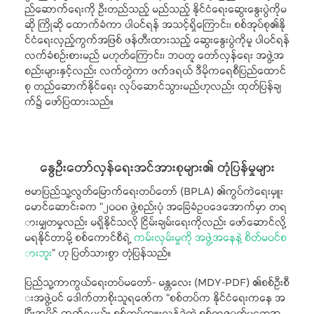
ည်ဆောက်ရေးကို ဦးတည်သည့် မည်သည့် နိုင်ငံရေးဆွေးနွေးပွဲကိုမ
ဆို ကြိုဆို ထောက်ခံကာ ပါဝင်ရန် အသင့်ရှိကြောင်း၊ စစ်အုပ်စု၏နို
င်ငံရေးလှည့်ကွက်အဖြစ် ဖန်တီးထားသည့် ဆွေးနွေးပွဲကိုမူ ပါဝင်ရန်
လက်ခံစဉ်းစားမည် မဟုတ်ကြောင်း၊ ဘဝတူ တော်လှန်ရေး အဖွဲ့အ
စည်းများနှင့်လည်း လက်တွဲကာ ဖက်ဒရယ် ဒီမိုကရေစီပြည်ထောင်
စု တည်ဆောက်နိုင်ရေး လုပ်ဆောင်သွားမည်ဟုလည်း ထုတ်ပြန်ချ
က်၌ ဖော်ပြထားသည်။
နွေဦးတော်လှန်ရေးအင်အားစုများ၏ တုံပြန်မှုများ
ဗမာပြည်သူ့လွတ်မြောက်ရေးတပ်တော် (BPLA) ၏ကွပ်ကဲရေးမှူး
မောင်ဆောင်းခက “၂၀၀၈ ဖွဲ့စည်းပုံ အခြေခံဥပဒေအောက်မှာ တရ
ားမျှတမှုလည်း မရှိနိုင်သလို ငြိမ်းချမ်းရေးကိုလည်း ဖော်ဆောင်လို့
မရနိုင်တာမို့ စစ်ကောင်စီရဲ့
ကမ်းလှမ်းမှုကို အဖွဲ့အနေနဲ့ စိတ်မဝင်စ
ားဘူး
” ဟု ပြတ်သားစွာ တုံပြန်သည်။
ပြည်သူ့ကာကွယ်ရေးတပ်မတော်- မန္တလေး (MDY-PDF) ၏စစ်ဦးစီ
းအဖွဲ့ဝင် ဒေါက်တာစိုးသူရဇော်က “စစ်တပ်က နိုင်ငံရေးကနေ အ