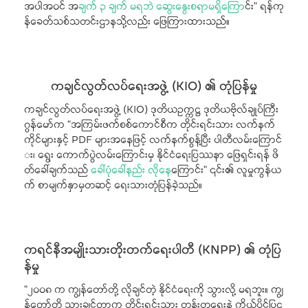
အပါအဝင် အ
ချက် ၃ ချက် မရဘဲ ဆွေးနွေးစရာမရှိက
ြောင်း” ရန်ကု
န်ခေတ်သစ်သတင်းဌာနသို့လည်း ဖြေကြားထားသည်။
ကချင်လွတ်လပ်ရေးအဖွဲ့ (KIO) ၏ တုံပြန်မှု
ကချင်လွတ်လပ်ရေးအဖွဲ့ (KIO) ဒုတိယဥက္ကဋ္ဌ ဒုတိယဗိုလ်ချုပ်ကြီး
ဂွန်မော်က “အကြမ်းဖက်စစ်ကောင်စီက တိုင်းရင်းသား လက်နက်
ကိုင်များနှင့် PDF များအနေဖြင့် လက်နက်စွန့်ပြီး ပါတီလမ်းကြောင်
း၊ ရွေး ကောက်ပွဲလမ်းကြောင်းမှ နိုင်ငံရေးပြဿနာ ဖြေရှင်းရန် ဖိ
တ်ခေါ်ချက်သည်
ခေါ်ပုံခေါ်နည်း လိုနေ
ကြောင်း” ၎င်း၏ လူမှုကွန်ယ
က် စာမျက်နှာမှတဆင့် ရေးသားတုံပြန်ခဲ့သည်။
ကရင်နီအမျိုးသားတိုးတက်ရေးပါတီ (KNPP) ၏ တုံပြ
န်မှု
“၂၀၀၈ က ကျွန်တော်တို့ လိုချင်တဲ့ နိုင်ငံရေးကို သွားလို့ မရဘူး။ ကျွ
န်တော်တို့ သွားချင်တာက တိုင်းရင်းသား တန်းတူရေးနဲ့ ကိုယ်ပိုင်ပြဋ္ဌ