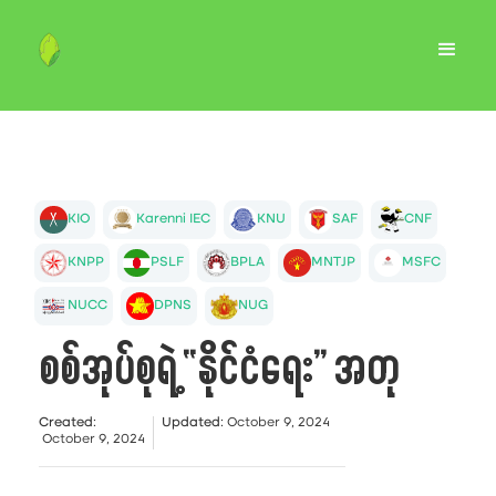
KIO
Karenni IEC
KNU
SAF
CNF
KNPP
PSLF
BPLA
MNTJP
MSFC
NUCC
DPNS
NUG
စစ်အုပ်စုရဲ့ “နိုင်ငံရေး” အတု
Created
:
Updated
:
October 9, 2024
October 9, 2024