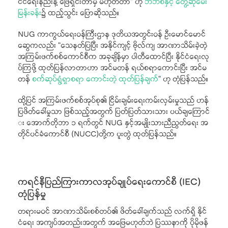
င်ငံရေးနည်းနဲ့ ဖြေရှင်းတာမှ မဟုတ်တာ” ဟု
ဘီဘီစီနှင့် တွေ့ဆုံမေး
မြန်းခန်း
၌ ထည့်သွင်း ပြောဆိုသည်။
NUG ကာကွယ်ရေးဝန်ကြီးဌာန ဒုတိယအတွင်းဝန် ဦးမောင်မောင်
ဆွေကလည်း “သေနတ်ပြပြီး အနိုင်ကျင့် ဗိုလ်ကျ အာဏာသိမ်းခဲ့တဲ့
အကြမ်းဖက်စစ်ကောင်စီက အခုချိန်မှာ ပါတီထောင်ပြီး နိုင်ငံရေးလု
ပ်ကြဖို့ ထုတ်ပြန်လာတာဟာ အင်မတန် ရယ်စရာကောင်းပြီး အင်မ
တန်
စက်ဆုပ်ရွံရှာစရာ ကောင်းတဲ့ ထုတ်ပြန်ချက်
” ဟု တုံပြန်သည်။
ထို့ပြင် အကြမ်းဖက်စစ်အုပ်စု၏ ငြိမ်းချမ်းရေးကမ်းလှမ်းမှုသည် ဟန်
ပြဖိတ်ခေါ်မှုသာ ဖြစ်သည့်အတွက် ပြတ်ပြတ်သားသား ပယ်ချကြောင်
း အောက်တိုဘာ ၁ ရက်တွင် NUG နှင့်အမျိုးသားညီညွတ်ရေး အ
တိုင်ပင်ခံကောင်စီ (NUCC)တို့က ပူးတွဲ ထုတ်ပြန်သည်။
ကရင်နီပြည်ကြားကာလအုပ်ချုပ်ရေးကောင်စီ (IEC)
တုံပြန်မှု
တရားမဝင် အာဏာသိမ်းစစ်တပ်၏ ဖိတ်ခေါ်ချက်သည် လက်ရှိ နိုင်
ငံရေး အကျပ်အတည်းအတွက် အဖြေမဟုတ်ဘဲ ပြဿနာကို ပိုမိုဖန်