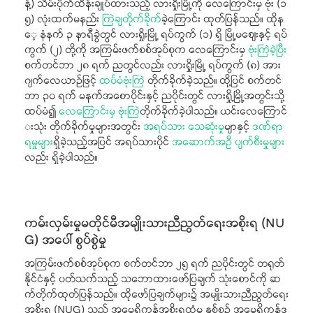
န့်) သိမ်းပိုက်ထိန်းချုပ်ထားသည့် လားရှိုးမြို့ကို လေကြောင်းမှ ဗုံး (၁
၅) လုံးထက်မနည်း
ကြဲချတိုက်ခိုက်
ခဲ့ကြောင်း ထုတ်ပြန်သည်။ ထိုန
ေ့ နံနက် ၃ နာရီခွဲတွင် လားရှိုးမြို့ ရပ်ကွက် (၁) ရှိ မြို့မဈေးနှင့် ရပ်
ကွက် (၂) တို့ကို အကြမ်းဖက်စစ်အုပ်စုက လေကြောင်းမှ
ဗုံးကြဲခဲ့ပြီး
စက်တင်ဘာ ၂၈ ရက် ညတွင်လည်း လားရှိုးမြို့ ရပ်ကွက် (၈) အား
ဂျက်လေယာဉ်ဖြင့်
ထပ်မံဗုံးကြဲ
တိုက်ခိုက်ခဲ့သည်။
ထို့ပြင် စက်တင်
ဘာ ၃၀ ရက် မနက်အစောပိုင်းနှင့် ညပိုင်းတွင် လားရှို့မြို့အတွင်းသို့
ထပ်မံ၍
လေကြောင်းမှ ဗုံးကြဲ
တိုက်ခိုက်ခဲ့ပါသည်။
ယင်းလေကြောင်
းသုံး တိုက်ခိုက်မှုများအတွင်း
အရပ်သား သေဆုံးမှု
မျာနှင့်
ဒဏ်ရာ
ရမှုများ
ရှိခဲ့သည့်အပြင် အရပ်သားပိုင်
အဆောက်အဦ ပျက်စီးမှုများ
လည်း ရှိခဲ့ပါသည်။
ကမ်းလှမ်းမှုမတိုင်မီအမျိုးသားညီညွတ်ရေးအစိုးရ (NU
G) အပေါ် စွပ်စွဲမှု
အကြမ်းဖက်စစ်အုပ်စုက စက်တင်ဘာ ၂၅ ရက် ညပိုင်းတွင် တရုတ်
နိုင်ငံနှင့် ပတ်သက်သည့် သဘောထားဖော်ပြချက် သုံးစောင်ကို ဆ
က်တိုက်ထုတ်ပြန်သည်။ ထိုဖော်ပြချက်များ၌ အမျိုးသားညီညွတ်ရေး
အစိုးရ (NUG) သည် အမေရိကန်အစိုးရထံမှ နှစ်စဉ် အမေရိကန်ဒ