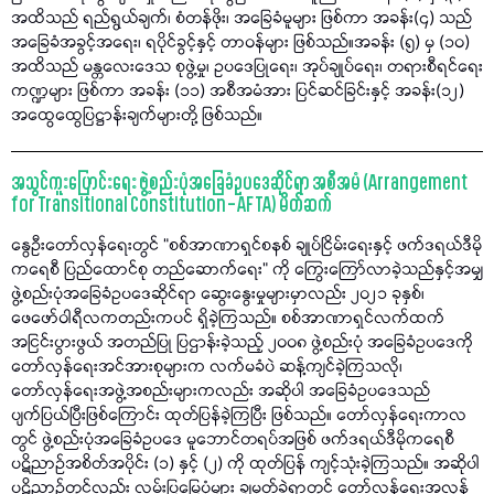
အထိသည် ရည်ရွယ်ချက်၊ စံတန်ဖိုး၊ အခြေခံမူများ ဖြစ်ကာ အခန်း(၄) သည်
အခြေခံအခွင့်အရေး၊ ရပိုင်ခွင့်နှင့် တာဝန်များ ဖြစ်သည်။အခန်း (၅) မှ (၁၀)
အထိသည် မန္တလေးဒေသ စုဖွဲ့မှု၊ ဥပဒေပြုရေး၊ အုပ်ချုပ်ရေး၊ တရားစီရင်ရေး
ကဏ္ဍများ ဖြစ်ကာ အခန်း (၁၁) အစီအမံအား ပြင်ဆင်ခြင်းနှင့် အခန်း(၁၂)
အထွေထွေပြဋ္ဌာန်းချက်များတို့ ဖြစ်သည်။
အသွင်ကူးပြောင်းရေး ဖွဲ့စည်းပုံအခြေခံဥပဒေဆိုင်ရာ အစီအမံ (Arrangement
for Transitional Constitution – AFTA) မိတ်ဆက်
နွေဦးတော်လှန်ရေးတွင် “စစ်အာဏာရှင်စနစ် ချုပ်ငြိမ်းရေးနှင့် ဖက်ဒရယ်ဒီမို
ကရေစီ ပြည်ထောင်စု တည်ဆောက်ရေး” ကို ကြွေးကြော်လာခဲ့သည်နှင့်အမျှ
ဖွဲ့စည်းပုံအခြေခံဥပဒေဆိုင်ရာ ဆွေးနွေးမှုများမှာလည်း ၂၀၂၁ ခုနှစ်၊
ဖေဖော်ဝါရီလကတည်းကပင် ရှိခဲ့ကြသည်။ စစ်အာဏာရှင်လက်ထက်
အငြင်းပွားဖွယ် အတည်ပြု ပြဌာန်းခဲ့သည့် ၂၀၀၈ ဖွဲ့စည်းပုံ အခြေခံဥပဒေကို
တော်လှန်ရေးအင်အားစုများက လက်မခံပဲ ဆန့်ကျင်ခဲ့ကြသလို၊
တော်လှန်ရေးအဖွဲ့အစည်းများကလည်း အဆိုပါ အခြေခံဥပဒေသည်
ပျက်ပြယ်ပြီးဖြစ်ကြောင်း ထုတ်ပြန်ခဲ့ကြပြီး ဖြစ်သည်။ တော်လှန်ရေးကာလ
တွင် ဖွဲ့စည်းပုံအခြေခံဥပဒေ မူဘောင်တရပ်အဖြစ် ဖက်ဒရယ်ဒီမိုကရေစီ
ပဋိညာဉ်အစိတ်အပိုင်း (၁) နှင့် (၂) ကို ထုတ်ပြန် ကျင့်သုံးခဲ့ကြသည်။ အဆိုပါ
ပဋိညာဉ်တွင်လည်း လမ်းပြမြေပုံများ ချမှတ်ခဲ့ရာတွင် တော်လှန်ရေးအလွန်