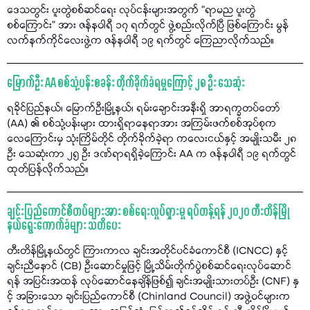
ဒေသတွင်း ပူးတွဲစစ်ဆင်ရေး လုပ်ငန်းများအတွက် “ရာမည ပူးတွဲ
စစ်ကြောင်း” အား ဇန်နဝါရီ ၁၇ ရက်တွင် ဖွဲ့စည်းလိုက်ပြီ ဖြစ်ကြောင်း မွန်
လက်နက်ကိုင်လေးဖွဲ့က ဇန်နဝါရီ ၁၉ ရက်တွင် ကြေညာလိုက်သည်။
မြောက်ဦး AA စစ်သုံ့ပန်းစခန်း တိုက်ခိုက်ခံရမှုကြောင့် ၂၈ ဦး သေဆုံး
ရခိုင်ပြည်နယ်၊ မြောက်ဦးမြို့နယ်၊ ရမ်းချောင်းအနီးရှိ အာရက္ခတပ်တော်
(AA) ၏ စစ်သုံ့ပန်းများ ထားရှိရာနေရာအား အကြမ်းဖက်စစ်အုပ်စုက
လေကြောင်းမှ သုံးကြိမ်တိုင် တိုက်ခိုက်ခဲ့ရာ ကလေးငယ်နှင့် အမျိုးသမီး ၂၈
ဦး သေဆုံးကာ ၂၅ ဦး ဒဏ်ရာရရှိခဲ့ကြောင်း AA က ဇန်နဝါရီ ၁၉ ရက်တွင်
ထုတ်ပြန်လိုက်သည်။
ချင်းပြည်ကောင်စီတပ်များအား စစ်ရေးလှုပ်ရှားမှု ရပ်တန့်ရန် ၂၀၂၀ တီးတိန်မြို
နယ်ရွေးကောက်ခံများ သတိပေး
တီးတိန်မြို့နယ်တွင် ကြားကာလ ချင်းအတိုင်ပင်ခံကောင်စီ (ICNCC) နှင့်
ချင်းညီနောင် (CB) ဦးဆောင်မှုဖြင့် မြို့သိမ်းတိုက်ပွဲစစ်ဆင်ရေးလုပ်ဆောင်
ရန် အပြင်းအထန် လုပ်ဆောင်နေချိန်ဖြစ်၍ ချင်းအမျိုးသားတပ်ဦး (CNF) နှ
င့် အခြားသော ချင်းပြည်ကောင်စီ (Chinland Council) အဖွဲ့ဝင်များက