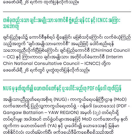
ဖေဖော်ဝါရီ ၂၆ ရက်က ထုတ်ပြန်လိုက်သည်။
တစ်ခုတည်းသော ချင်းအမျိုးသားကောင်စီ ဖွဲ့စည်းရန် CC နှင့် ICNCC အကြား
သဘောတူ
ချင်းပြည်နယ်၌ ကောင်စီနှစ်ရပ် ရှိနေခြင်း မဖြစ်သင့်ကြောင်း လက်ခံယုံကြည်
သည့်အတွက် "ချင်းအမျိုးသားကောင်စီ" အမည်ဖြင့် ပေါင်းစည်းရန်
သဘောတူညီလိုက်ပြီဖြစ်ကြောင်း ချင်းပြည်ကောင်စီ (Chinlnad Council
– CC) နှင့် ကြားကာလ ချင်းအမျိုးသား အတိုင်ပင်ခံကောင်စီ (Interim
Chin National Consultative Council – ICNCC) တို့က
ဖေဖော်ဝါရီ ၂၆ ရက်တွင် ပူးတွဲထုတ်ပြန်လိုက်သည်။
NUG မှ နုတ်ထွက်၍ ယောတပ်တော်နှင့် ပူးပေါင်းမည်ဟု PDF ဂန့်ဂေါ ထုတ်ပြန်
အမျိုးသားညီညွတ်ရေးအစိုးရ (NUG) ၊ ကာကွယ်ရေးဝန်ကြီးဌာန (MoD)
လက်အောက်ရှိ ပြည်သူ့ကာကွယ်ရေးတပ်ဖွဲ့ - ဂန့်ဂေါ (ယောဒေသ) (PDF -
Gangaw Battalion – YAW REGION) အမှတ် (၁၂) တပ်ရင်းရှိ
တပ်ရင်းမှူး အပါအဝင် တပ်ဖွဲ့ဝင်များအနေဖြင့် MoD လက်အောက်မှ နုတ်
ထွက်ကာ ယောတပ်တော် (YA) နှင့် ပူးပေါင်း၍ ယောဒေသနှင့် မြန်မာ
တစ်နိုင်ငံလုံး လွတ်မြောက်ပြီး ဖက်ဒရယ်ဒီမိုကရေစီရရှိသည်အထိ