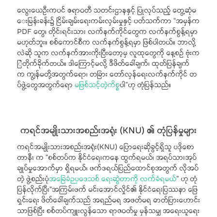
လွေးယေဦးကပင် ဧရာဝတီ သတင်းဌာနနှင့် ပြုလုပ်သည့် တွေ့ဆုံမ
ေးမြန်းခန်း၌ ငြိမ်းချမ်းရေးကမ်းလှမ်းမှုနှင့် ပတ်သက်ကာ “အမှန်က
PDF တွေ၊ တိုင်းရင်းသား လက်နက်ကိုင်တွေက လက်နက်စွန့်ရမှာ
မဟုတ်ဘူး။ စစ်ကောင်စီက လက်နက်စွန့်ရမှာ ဖြစ်ပါတယ်။ ဘာလို့
လဲဆို သူက လက်နက်အားကိုးပြီးတော့မှ လူထုတွေကို နေ့စဉ် ဗုံးက
ြဲတိုက်ခိုက်တယ်။ ဒါကြောင့်မလို့ ဒီဖိတ်ခေါ်ချက်၊ ထုတ်ပြန်ချက်
က ကျွန်မတို့အတွက်ရော၊ တခြား တော်လှန်ရေးလက်နက်ကိုင် တ
ပ်ဖွဲ့တွေအတွက်ရော
မဖြစ်သင့်တဲ့ကိစ္စ
ပါ”ဟု တုံပြန်သည်။
ကရင်အမျိုးသားအစည်းအရုံး (KNU) ၏ တုံပြန်မှုများ
ကရင်အမျိုးသားအစည်းအရုံး(KNU) ပြောရေးဆိုခွင့်ရှိသူ ပဒိုစော
တာနီး က “စစ်တပ်က နိုင်ငံရေးကနေ ထွက်ရမယ်၊ အရပ်သားအုပ်
ချုပ်မှုအောက်မှာ ရှိရမယ်၊ ဖက်ဒရယ်ပြည်ထောင်စုအတွက် လိုအပ်
တဲ့ ဖွဲ့စည်းပုံ
အခြေခံဉပဒေသစ် ရေးဆွဲတာကို လက်ခံရမယ်
” ဟု တုံ
ပြန်လိုက်ပြီး“အကြမ်းဖက် မင်းအောင်လှိုင်၏ နိုင်ငံရေးပြဿနာ ဖြေ
ရှင်းရေး ဖိတ်ခေါ်ချက်သည် အရည်မရ အဖတ်မရ ဓာတ်ပြားဟောင်း
သာဖြစ်ပြီး စစ်တပ်ကျူးလွန်သော ရာဇဝတ်မှု မှန်သမျှ အရေးယူရေး