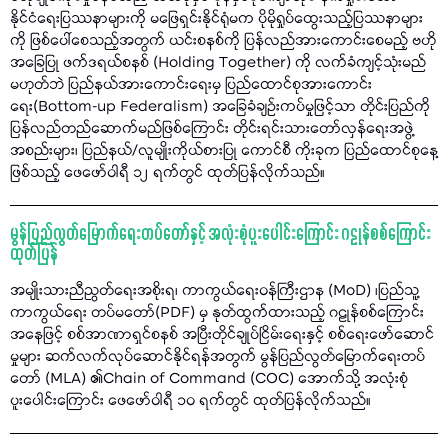
နိုင်ငံရေးပြဿနာများကို မဖြေရှင်းနိုင်ရုံမက ပိုမိုရှုပ်ထွေးသည့်ပြဿနာများ
ကို ဖြစ်ပေါ်စေသည့်အတွက် ယင်းစနစ်ကို ပြန်လည်အားကောင်းစေမည့် ဗဟို
အခြေပြု ဖက်ဒရယ်စနစ် (Holding Together) ကို လက်ခံကျင့်သုံးမည်
မဟုတ်ဘဲ ပြည်နယ်အားကောင်းရေးမှ ပြည်ထောင်စုအားကောင်း
ရေး(Bottom-up Federalism) အခြေခံချဉ်းကပ်မှုဖြင့်သာ တိုင်းပြည်ကို
ပြန်လည်တည်ဆောက်မည်ဖြစ်ကြောင်း တိုင်းရင်းသားတော်လှန်ရေးအဖွဲ့
အစည်းများ၊ ပြည်နယ်/လူမျိုးကိုယ်စားပြု ကောင်စီ ကိုးခုက ပြည်ထောင်စုနေ့
ဖြစ်သည့် ဖေဖော်ဝါရီ ၁၂ ရက်တွင် ထုတ်ပြန်လိုက်သည်။
မွန်ပြည်လွတ်မြောက်ရေးတပ်တော်နှင့် အလုံးစုံပူးပေါင်းကြောင်း ဂဠုန်စစ်ကြောင်း
ထုတ်ပြန်
အမျိုးသားညီညွတ်ရေးအစိုးရ၊ ကာကွယ်ရေးဝန်ကြီးဌာန (MoD) ၊ပြည်သူ့
ကာကွယ်ရေး တပ်မတော်(PDF) မှ နုတ်ထွက်ထားသည့် ဂဠုန်စစ်ကြောင်း
အနေဖြင့် စစ်အာဏာရှင်စနစ် အပြီးတိုင်ချုပ်ငြိမ်းရေးနှင့် စစ်ရေးဖော်ဆောင်
မှုများ ဆက်လက်လုပ်ဆောင်နိုင်ရန်အတွက် မွန်ပြည်လွတ်မြောက်ရေးတပ်
တော် (MLA) ၏Chain of Command (COC) အောက်သို့ အလုံးစုံ
ပူးပေါင်းကြောင်း ဖေဖော်ဝါရီ ၁၀ ရက်တွင် ထုတ်ပြန်လိုက်သည်။