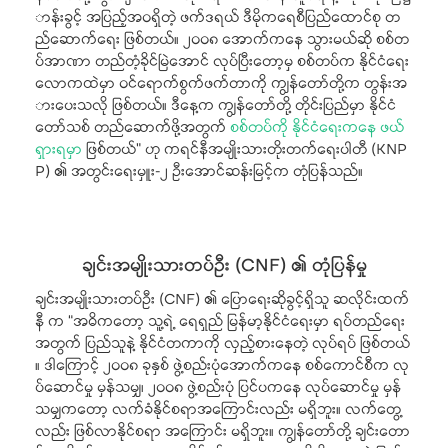
ာန်းခွင့် အပြည့်အဝရှိတဲ့ ဖက်ဒရယ် ဒီမိုကရေစီပြည်ထောင်စု တ
ည်ဆောက်ရေး ဖြစ်တယ်။ ၂၀၀၈ အောက်ကနေ သွားမယ်ဆို စစ်တ
ပ်အာဏာ တည်တံ့ခိုင်မြဲအောင် လုပ်ပြီးတော့မှ စစ်တပ်က နိုင်ငံရေး
လောကထဲမှာ ဝင်ရောက်စွက်ဖက်တာကို ကျွန်တော်တို့က တွန်းအ
ားပေးသလို ဖြစ်တယ်။ ဒီနေ့က ကျွန်တော်တို့ တိုင်းပြည်မှာ နိုင်ငံ
တော်သစ် တည်ဆောက်ဖို့အတွက်
စစ်တပ်ကို နိုင်ငံရေးကနေ ဖယ်
ရှားရမှာ
ဖြစ်တယ်” ဟု ကရင်နီအမျိုးသားတိုးတက်ရေးပါတီ (KNP
P) ၏ အတွင်းရေးမှူး-၂ ဦးအောင်ဆန်းမြင့်က တုံပြန်သည်။
ချင်းအမျိုးသားတပ်ဦး (CNF) ၏ တုံပြန်မှု
ချင်းအမျိုးသားတပ်ဦး (CNF) ၏ ပြောရေးဆိုခွင့်ရှိသူ ဆလိုင်းထက်
နီ က “အဓိကတော့ သူ့ရဲ့ ရေရှည် မြန်မာ့နိုင်ငံရေးမှာ ရပ်တည်ရေး
အတွက် ပြည်သူနဲ့ နိုင်ငံတကာကို လှည့်စားနေတဲ့ လုပ်ရပ် ဖြစ်တယ်
။ ဒါကြောင့် ၂၀၀၈ ခုနှစ် ဖွဲ့စည်းပုံအောက်ကနေ စစ်ကောင်စီက လု
ပ်ဆောင်မှု မှန်သမျှ၊ ၂၀၀၈ ဖွဲ့စည်းပုံ ပြင်ပကနေ လုပ်ဆောင်မှု မှန်
သမျှကတော့ လက်ခံနိုင်စရာအကြောင်းလည်း မရှိဘူး။ လက်တွေ့
လည်း ဖြစ်လာနိုင်စရာ အကြောင်း မရှိဘူး။ ကျွန်တော်တို့ ချင်းတော