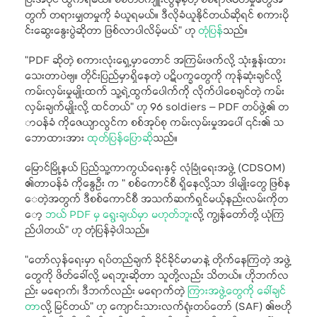
ပြီးအပိုင် ထွက်ရမယ်။ စစ်တပ်ကျူးလွန်ခဲ့တဲ့ စစ်ရာဇဝတ်မှုတွေအ
တွက် တရားမျှတမှုကို ခံယူရမယ်။ ဒီလိုခံယူနိုင်တယ်ဆိုရင် စကားဝို
င်းဆွေးနွေးပွဲဆိုတာ ဖြစ်လာပါလိမ့်မယ်” ဟု
တုံပြန်
သည်။
“PDF ဆိုတဲ့ စကားလုံးရှေ့မှာတောင် အကြမ်းဖက်လို့ သုံးနှုန်းထား
သေးတာပဲဗျ။ တိုင်းပြည်မှာရှိနေတဲ့ ပဋိပက္ခတွေကို ကုန်ဆုံးချင်လို့
ကမ်းလှမ်းမှုမျိုးထက် သူ့ရဲ့ထွက်ပေါက်ကို လိုက်ပါစေချင်တဲ့ ကမ်း
လှမ်းချက်မျိုးလို့ ထင်တယ်” ဟု 96 soldiers – PDF တပ်ဖွဲ့၏ တ
ာဝန်ခံ ကိုဇေယျာလွင်က စစ်အုပ်စု ကမ်းလှမ်းမှုအပေါ် ၎င်း၏ သ
ဘောထားအား
ထုတ်ပြန်ပြောဆို
သည်။
မြောင်မြို့နယ် ပြည်သူ့ကာကွယ်ရေးနှင့် လုံခြုံရေးအဖွဲ့ (CDSOM)
၏တာဝန်ခံ ကိုနွေဦး က “ စစ်ကောင်စီ ရှိနေလို့သာ ဒါမျိုးတွေ ဖြစ်န
ေတဲ့အတွက် ဒီစစ်ကောင်စီ အသက်ဆက်ရှင်မယ့်နည်းလမ်းကိုတ
ော့
ဘယ် PDF မှ ရွေးချယ်မှာ မဟုတ်ဘူး
လို့ ကျွန်တော်တို့ ယုံကြ
ည်ပါတယ်” ဟု တုံပြန်ခဲ့ပါသည်။
“တော်လှန်ရေးမှာ ရပ်တည်ချက် ခိုင်ခိုင်မာမာနဲ့ တိုက်နေကြတဲ့ အဖွဲ့
တွေကို ဖိတ်ခေါ်လို့ မရဘူးဆိုတာ သူတို့လည်း သိတယ်။ ဟိုဘက်လ
ည်း မရောက်၊ ဒီဘက်လည်း မရောက်တဲ့
ကြားအဖွဲ့တွေကို ခေါ်ချင်
တာ
လို့ မြင်တယ်” ဟု ကျောင်းသားလက်ရုံးတပ်တော် (SAF) ၏ဗဟို