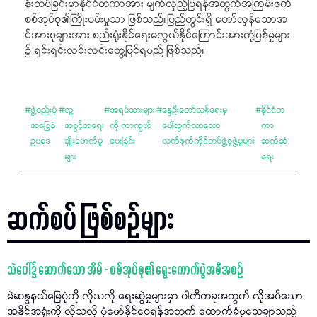
န်းတပ်ခြင်းမှာနိုင်ငံတကာအား မျက်လှည့်ပြရန်အတွက်အကြမ်းဖက်
စစ်အုပ်စု၏ကြိုးပမ်းမှုသာ ဖြစ်သည်။ပြည်တွင်းရှိ တော်လှန်သောအ
င်အားစုများအား စည်းရုံးနိုင်ရေးမလွယ်နိုင်ကြောင်းအားတုံ့ပြန်မှုများ
၌ ရှင်းရှင်းလင်းလင်းတွေ့မြင်ရမည် ဖြစ်သည်။
#
ဖွဲ့စည်းပုံ
#
လူ့
#
အရပ်သားများ
#
နွေဦးတော်လှန်ရေးမှ
#
နိုင်ငံတ
အခြေခံ
အခွင့်အရေး
ကို ကာကွယ်
ပေါ်ထွက်လာသော
ကာ
ဥပဒေ
ချိုးဖောက်မှု
ပေးခြင်း
လက်နက်ကိုင်တပ်ဖွဲ့စုဖွဲ့မှုများ
ဆက်ဆံ
များ
ရေး
ဆက်စပ် ဖြစ်စဉ်များ
သဲပေါ်၌ ဆောက်သော အိမ် - စစ်အုပ်စု၏ ရွေးကောက်ပွဲအစီအစဉ်
မဲဆန္ဒနယ်မြေပုံကို လိုသလို​ ရေးဆွဲမှုများမှာ ပါတီတခုအတွက် လိုအပ်သော
အနိုင်အရှုံးကို လိုသလို ပုံဖော်နိုင်စေရန်အတွက် ထောက်ခံမှုသေချာသည့်