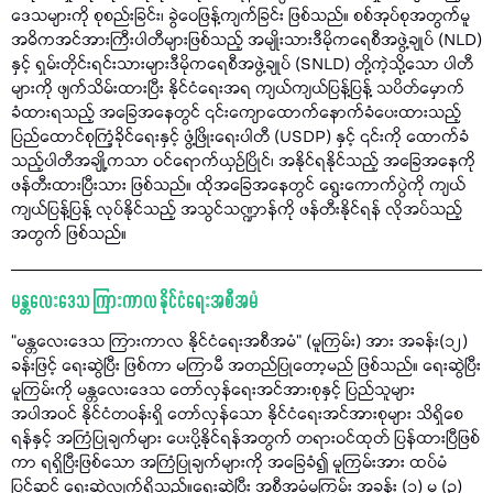
ဒေသများကို စုစည်းခြင်း၊ ခွဲဝေဖြန့်ကျက်ခြင်း ဖြစ်သည်။ စစ်အုပ်စုအတွက်မူ
အဓိကအင်အားကြီးပါတီများဖြစ်သည့်​ အမျိုးသားဒီမိုကရေစီအဖွဲ့ချုပ် (NLD)
နှင့် ရှမ်းတိုင်းရင်းသားများဒီမိုကရေစီအဖွဲ့ချုပ် (SNLD) တို့ကဲ့သို့သော ပါတီ
များကို ဖျက်သိမ်းထားပြီး နိုင်ငံရေးအရ ကျယ်ကျယ်ပြန့်ပြန့် သပိတ်မှောက်
ခံထားရသည့် အခြေအနေတွင် ၎င်းကျောထောက်နောက်ခံပေးထားသည့်
ပြည်ထောင်စုကြံ့ခိုင်ရေးနှင့် ဖွံ့ဖြိုးရေးပါတီ (USDP) နှင့် ၎င်းကို ထောက်ခံ
သည့်ပါတီအချို့ကသာ ဝင်ရောက်ယှဉ်ပြိုင်၊ အနိုင်ရနိုင်သည့် အခြေအနေကို
ဖန်တီးထားပြီးသား ဖြစ်သည်။ ထိုအခြေအနေတွင် ရွေးကောက်ပွဲကို ကျယ်
ကျယ်ပြန့်ပြန့် လုပ်နိုင်သည့် အသွင်သဏ္ဍာန်ကို ဖန်တီးနိုင်ရန် လိုအပ်သည့်
အတွက် ဖြစ်သည်။
မန္တလေးဒေသ ကြားကာလ နိုင်ငံရေးအစီအမံ
“မန္တလေးဒေသ ကြားကာလ နိုင်ငံရေးအစီအမံ” (မူကြမ်း) အား အခန်း(၁၂)
ခန်းဖြင့် ရေးဆွဲပြီး ဖြစ်ကာ မကြာမီ အတည်ပြုတော့မည် ဖြစ်သည်။ ရေးဆွဲပြီး
မူကြမ်းကို မန္တလေးဒေသ တော်လှန်ရေးအင်အားစုနှင့် ပြည်သူများ
အပါအဝင် နိုင်ငံတဝန်းရှိ တော်လှန်သော နိုင်ငံရေးအင်အားစုများ သိရှိစေ
ရန်နှင့် အကြံပြုချက်များ ပေးပို့နိုင်ရန်အတွက် တရားဝင်ထုတ် ပြန်ထားပြီဖြစ်
ကာ ရရှိပြီးဖြစ်သော အကြံပြုချက်များကို အခြေခံ၍ မူကြမ်းအား ထပ်မံ
ပြင်ဆင် ရေးဆွဲလျက်ရှိသည်။ရေးဆွဲပြီး အစီအမံမူကြမ်း အခန်း (၁) မှ (၃)