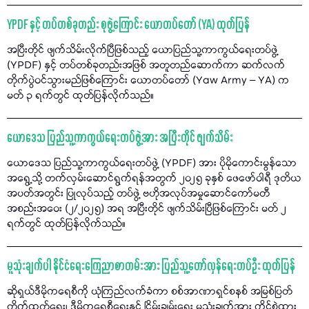
YPDF နှင့် တပ်တစ်ခုတည်း စုဖွဲ့ကြောင်း ယောတပ်တော် (YA) ထုတ်ပြန်
အပြီးတိုင် ဖျက်သိမ်းလိုက်ပြီဖြစ်သည့် ယောပြည်သူ့ကာကွယ်ရေးတပ်ဖွဲ့
(YPDF) နှင့် တပ်တစ်ခုတည်းအဖြစ် အတူတည်ဆောက်ကာ ဆက်လက်
တိုက်ပွဲဝင်သွားမည်ဖြစ်ကြောင်း ယောတပ်တော် (Yaw Army – YA) က
မတ် ၃ ရက်တွင် ထုတ်ပြန်လိုက်သည်။
ယောဒေသ ပြည်သူ့ကာကွယ်ရေးတပ်ဖွဲ့အား အပြီးတိုင် ဖျက်သိမ်း
ယောဒေသ ပြည်သူ့ကာကွယ်ရေးတပ်ဖွဲ့ (YPDF) အား ပိုမိုကောင်းမွန်သော
အရွေ့သို့ တက်လှမ်းဆောင်ရွက်ရန်အတွက် ၂၀၂၅ ခုနှစ် ဖေဖော်ဝါရီ ဒုတိယ
အပတ်အတွင်း ပြုလုပ်သည့် တပ်ဖွဲ့ ဗဟိုအလုပ်အမှုဆောင်ကော်မတီ
အစည်းအဝေး (၂/၂၀၂၅) အရ အပြီးတိုင် ဖျက်သိမ်းပြီဖြစ်ကြောင်း မတ် ၂
ရက်တွင် ထုတ်ပြန်လိုက်သည်။
မူသုံးချက်ပါ နိုင်ငံရေးကြေညာစာတမ်းအား ပြည်သူ့တော်လှန်ရေးတပ်ဦး ထုတ်ပြန်
ဆိုရှယ်ဒီမိုကရေစီကို ယုံကြည်လက်ခံကာ စစ်အာဏာရှင်စနစ် အမြစ်ပြတ်
တိုက်ထုတ်ရေး၊ ဒီမိုကရေစီရေးနှင့် ငြိမ်းချမ်းရေး မူသုံးချက်အား ကိုင်စွဲထား