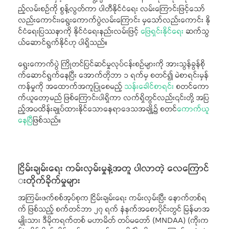
ည့်လမ်းစဉ်ကို စွန့်လွတ်ကာ ပါတီနိုင်ငံရေး လမ်းကြောင်းဖြင့်သော်
လည်းကောင်း၊ရွေးကောက်ပွဲလမ်းကြောင်း မှသော်လည်းကောင်း နို
င်ငံရေးပြဿနာကို နိုင်ငံရေးနည်းလမ်းဖြင့်
ဖြေရှင်းနိုင်ရေး
ဆက်သွ
ယ်ဆောင်ရွက်နိုင်ဟု ပါရှိသည်။
ရွေးကောက်ပွဲ ကြိုတင်ပြင်ဆင်မှုလုပ်ငန်းစဉ်များကို အားသွန်ခွန်စို
က်ဆောင်ရွက်နေပြီး အောက်တိုဘာ ၁ ရက်မှ စတင်၍ မဲစာရင်းမှန်
ကန်မှုကို အထောက်အကူပြုစေမည့်
သန်းခေါင်စာရင်း
စတင်ကော
က်ယူတော့မည် ဖြစ်ကြောင်းပါရှိကာ လက်ရှိတွင်လည်း၎င်းတို့ အပြ
ည့်အဝထိန်းချုပ်ထားနိုင်သောနေရာဒေသအချို့၌ စတင
်ကောက်ယူ
နေပ
ြီဖြစ်သည်။
ငြိမ်းချမ်းရေး ကမ်းလှမ်းမှုနဲ့အတူ ပါလာတဲ့ လေကြောင်
းတိုက်ခိုက်မှုများ
အကြမ်းဖက်စစ်အုပ်စုက ငြိမ်းချမ်းရေး ကမ်းလှမ်းပြီး နောက်တစ်ရ
က် ဖြစ်သည့် စက်တင်ဘာ ၂၇ ရက် နံနက်အစောပိုင်းတွင် မြန်မာအ
မျိုးသား ဒီမိုကရက်တစ် မဟာမိတ် တပ်မတော် (MNDAA) (ကိုးက