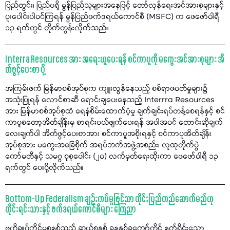
ပြည်တွင်း၊ ပြည်ပရှိ မွန်ပြည်သူများအနေဖြင့် တော်လှန်ရေးအင်အားစုများနှင့်
ပူးပေါင်းပါဝင်ကြရန် မွန်ပြည်ဖက်ဒရယ်ကောင်စီ (MSFC) က ဖေဖော်ဝါရီ
၁၃ ရက်တွင် တိုက်တွန်းလိုက်သည်။
Interra Resources အား အရေးယူပေးရန် စင်ကာပူကို မကွေးအင်အားစုများ အိ
တ်ဖွင့်ပေးစာ ပို့
အကြမ်းဖက် မြန်မာစစ်အုပ်စုက ကျူးလွန်နေသည့် စစ်ရာဇဝတ်မှုများ၌
အသုံးပြုရန် လောင်စာဆီ ရောင်းချပေးနေသည့် Interrra Resources
အား မြန်မာစစ်အုပ်စုထံ ရေနံစိမ်းထောက်ပံ့မှု ချက်ချင်းရပ်တန့်စေရန်နှင့် စင်
ကာပူစတော့အိတ်ချိန်းမှ စာရင်းပယ်ဖျက်ပေးရန် အပါအဝင် တောင်းဆိုချက်
လေးချက်ပါ အိတ်ဖွင့်ပေးစာအား စင်ကာပူအစိုးရနှင့် စင်ကာပူအိတ်ချိန်း
အုပ်စုအား မကွေးအခြေစိုက် အရပ်ဘက်အဖွဲ့အစည်း၊ လူထုတိုက်ပွဲ
ကော်မတီနှင့် သမဂ္ဂ စုစုပေါင်း (၂၀) လက်မှတ်ရေးထိုးကာ ဖေဖော်ဝါရီ ၁၃
ရက်တွင် ပေးပို့လိုက်သည်။
Bottom-Up Federalism ချဉ်းကပ်မှုဖြင့်သာ တိုင်းပြည်တည်ဆောက်မည်ဟု
တိုင်းရင်းသားနှင့် ဖက်ဒရယ်ကောင်စီများ ကြေညာ
ဗဟိုချုပ်ကိုင်မှုစနစ်သည် ဆယ်စုနှစ် ခုနနှစ်ခုကျော်တိုင် နက်ရှိုင်းသော