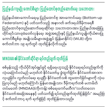
ပြည်နယ်/လူမျိုးကောင်စီများ ပြည်ထောင်စုတည်ဆောက်ရေး သဘောထား
ပြည်နယ်အားကောင်းရေးမှ ပြည်ထောင်စု အားကောင်းရေး (Bottom-up
Federalism) နှင့် ပတ်သက်သည့် အနာဂတ် ဖက်ဒရယ်ဒီမိုကရေစီ
ပြည်ထောင်စုတည်ဆောက်ရေးဆိုင်ရာ သဘောထားအား ပြည်နယ်အခြေပြု
တိုင်းရင်းသားခုခံတော်လှန်ရေး အဖွဲ့အစည်းနှင့် ပြည်နယ်/လူမျိုးကိုယ်စားပြု
ကောင်စီရှစ်ခု၊ အမျိုးသမီးများအဖွဲ့ချုပ် (မြန်မာနိုင်ငံ) (WLB) တို့က
စက်တင်ဘာ ၁၉ ရက်တွင် ထုတ်ပြန်လိုက်သည်။
MNDAA ၏ နိုင်ငံတော်ဆိုင်ရာ ရပ်တည်ချက် ထုတ်ပြန်
စစ်မှန်သည့် ကိုယ်ပိုင်အုပ်ချုပ်ခွင့် ရရှိရေးဟူသည့် နိုင်ငံရေးရပ်တည်ချက်ကို
လုံးဝပြောင်းလဲမည် မဟုတ်ဘဲ နိုင်ငံတော်မှ ခွဲထွက်ခြင်း၊ နိုင်ငံတော်အာဏာ
လုယူခြင်း၊ လွတ်လပ်ရေး ရယူပြီး နိုင်ငံတော်သစ် ထူထောင်ခြင်းများကို လုံးဝ
ပြုလုပ်မည် မဟုတ်ကြောင်း မြန်မာအမျိုးသား ဒီမိုကရက်တစ် မဟာမိတ်
တပ်မတော် (MNDAA)(ကိုးကန့်) စစ်ရေးကော်မတီက"လတ်တလော
နိုင်ငံတော်အခြေအနေနှင့် ပတ်သက်၍ ရပ်တည်ချက်ထုတ်ပြန်ခြင်း" အမည်ဖြ
င့် စက်တင်ဘာ၄ ရက် ရက်စွဲဖြင့် ထုတ်ပြန်ထားသည်။