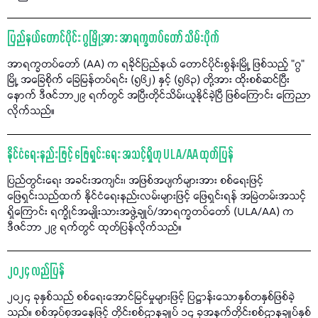
ပြည်နယ်တောင်ပိုင်း ဂွမြို့အား အာရက္ခတပ်တော် သိမ်းပိုက်
အာရက္ခတပ်တော် (AA) က ရခိုင်ပြည်နယ် တောင်ပိုင်းစွန်းမြို့ ဖြစ်သည့် "ဂွ"
မြို့ အခြေစိုက် ခြေမြန်တပ်ရင်း (၅၆၂) နှင့် (၅၆၃) တို့အား ထိုးစစ်ဆင်ပြီး
နောက် ဒီဇင်ဘာ၂၉ ရက်တွင် အပြီးတိုင်သိမ်းယူနိုင်ခဲ့ပြီ ဖြစ်ကြောင်း ကြေညာ
လိုက်သည်။
နိုင်ငံရေးနည်းဖြင့် ဖြေရှင်းရေး အသင့်ရှိဟု ULA/AA ထုတ်ပြန်
ပြည်တွင်းရေး အခင်းအကျင်း၊ အဖြစ်အပျက်များအား စစ်ရေးဖြင့်
ဖြေရှင်းသည်ထက် နိုင်ငံရေးနည်းလမ်းများဖြင့် ဖြေရှင်းရန် အမြဲတမ်းအသင့်
ရှိကြောင်း ရက္ခိုင်အမျိုးသားအဖွဲ့ချုပ်/အာရက္ခတပ်တော် (ULA/AA) က
ဒီဇင်ဘာ ၂၉ ရက်တွင် ထုတ်ပြန်လိုက်သည်။
၂၀၂၄ လည်ပြန်
၂၀၂၄ ခုနှစ်သည် စစ်ရေးအောင်မြင်မှုများဖြင့် ပြဋ္ဌာန်းသောနှစ်တနှစ်ဖြစ်ခဲ့
သည်။ စစ်အုပ်စုအနေဖြင့် တိုင်းစစ်ဌာနချုပ် ၁၄ ခုအနက်တိုင်းစစ်ဌာနချုပ်နှစ်