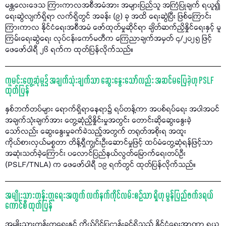
မန္တလေးဒေသ ကြားကာလအစီအမံအား အများပြည်သူ အကြံပြုချက် ရယူ၍
ရေးဆွဲလျက်ရှိရာ လက်ရှိတွင် အခန်း (၉) ခု အထိ ရေးဆွဲပြီး ဖြစ်ကြောင်း
ကြားကာလ နိုင်ငံရေးအစီအမံ ဖော်ထုတ်မှုဆိုင်ရာ ချိတ်ဆက်ညှိနှိုင်ရေးနှင့် မူ
ကြမ်းရေးဆွဲရေး လုပ်ငန်းကော်မတီက ကြေညာချက်အမှတ် ၄/၂၀၂၅ ဖြင့်
ဖေဖော်ဝါရီ ၂၆ ရက်က ထုတ်ပြန်လိုက်သည်။
ကူမင်းတွေ့ဆုံမှု၌ အချက်သုံးချက်သာ ဆွေးနွေးသော်လည်း အဆင်မပြေခဲ့ဟု PSLF
ထုတ်ပြန်
နှစ်ဘက်တပ်များ ရောက်ရှိရာနေရာ၌ ရပ်တန့်ကာ အပစ်ရပ်ရေး အပါအဝင်
အချက်သုံးချက်အား တွေ့ဆုံညှိနှိုင်းမှုအတွင်း တောင်းဆိုဆွေးနွေးခဲ့
သော်လည်း ဆွေးနွေးမှုခက်ခဲသည့်အတွက် တရုတ်အစိုးရ အထူး
ကိုယ်စားလှယ်မစ္စတာ တိန့်ရှီကျွင်းဦးဆောင်မှုဖြင့် ထပ်မံတွေ့ဆုံရန်ဖြင့်သာ
အဆုံးသတ်ခဲ့ကြောင်း ပလောင်ပြည်နယ်လွတ်မြောက်ရေးတပ်ဦး
(PSLF/TNLA) က ဖေဖော်ဝါရီ ၁၉ ရက်တွင် ထုတ်ပြန်လိုက်သည်။
အမျိုးသားတန်းတူရေးအတွက် လက်နက်ကိုင်လမ်းစဉ်သာ ရှိဟု မွန်ပြည်ဖက်ဒရယ်
ကောင်စီ ထုတ်ပြန်
အမျိုးသားတန်းတူရေးနှင့် ကိုယ်ပိုင်ပြဋ္ဌာန်းခွင့်ရှိသည့် နိုင်ငံရေးအာဏာ ရယူ