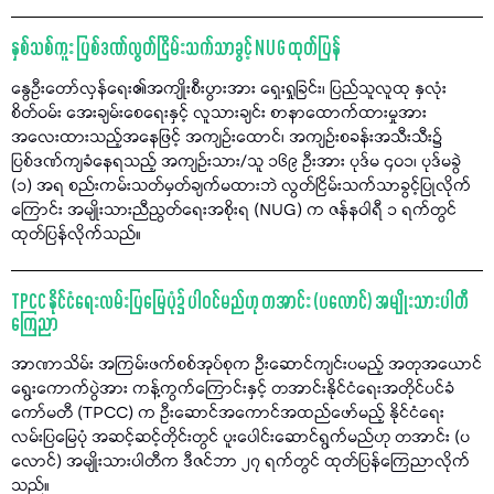
နှစ်သစ်ကူး ပြစ်ဒဏ်လွတ်ငြိမ်းသက်သာခွင့် NUG ထုတ်ပြန်
နွေဦးတော်လှန်ရေး၏အကျိုးစီးပွားအား ရှေးရှုခြင်း၊ ပြည်သူလူထု နှလုံး
စိတ်ဝမ်း အေးချမ်းစေရေးနှင့် လူသားချင်း စာနာထောက်ထားမှုအား
အလေးထားသည့်အနေဖြင့် အကျဉ်းထောင်၊ အကျဉ်းစခန်းအသီးသီး၌
ပြစ်ဒဏ်ကျခံနေရသည့် အကျဉ်းသား/သူ ၁၆၉ ဦးအား ပုဒ်မ ၄၀၁၊ ပုဒ်မခွဲ
(၁) အရ စည်းကမ်းသတ်မှတ်ချက်မထားဘဲ လွတ်ငြိမ်းသက်သာခွင့်ပြုလိုက်
ကြောင်း အမျိုးသားညီညွတ်ရေးအစိုးရ (NUG) က ဇန်နဝါရီ ၁ ရက်တွင်
ထုတ်ပြန်လိုက်သည်။
TPCC နိုင်ငံရေးလမ်းပြမြေပုံ၌ ပါဝင်မည်ဟု တအာင်း (ပလောင်) အမျိုးသားပါတီ
ကြေညာ
အာဏာသိမ်း အကြမ်းဖက်စစ်အုပ်စုက ဦးဆောင်ကျင်းပမည့် အတုအယောင်
ရွေးကောက်ပွဲအား ကန့်ကွက်ကြောင်းနှင့် တအာင်းနိုင်ငံရေးအတိုင်ပင်ခံ
ကော်မတီ (TPCC) က ဦးဆောင်အကောင်အထည်ဖော်မည့် နိုင်ငံရေး
လမ်းပြမြေပုံ အဆင့်ဆင့်တိုင်းတွင် ပူးပေါင်းဆောင်ရွက်မည်ဟု တအာင်း (ပ
လောင်) အမျိုးသားပါတီက ဒီဇင်ဘာ ၂၇ ရက်တွင် ထုတ်ပြန်ကြေညာလိုက်
သည်။