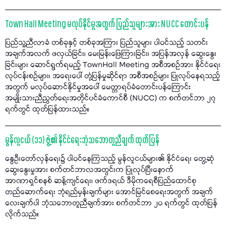
Town Hall Meeting မလုပ်နိုင်မှုအတွက် ပြည်သူများအား NUCC တောင်းပန်
ပြည်သူ့ညီလာခံ တစ်ခုနှင့် တစ်ခုအကြား ပြည်သူများ ပါဝင်သည့် သတင်း
အချက်အလက် ဖလှယ်ခြင်း၊ မေးမြန်းဖြေကြားခြင်း၊ အပြန်အလှန် ဆွေးနွေး
ခြင်းများ ဆောင်ရွက်ရမည့် TownHall Meeting အစီအစဉ်အား နိုင်ငံရေး
လုပ်ငန်းစဉ်များ၊ အရေးပေါ် တုံ့ပြန်မှုဆိုင်ရာ အစီအစဉ်များ ပြုလုပ်နေရသည့်
အတွက် မလုပ်ဆောင်နိုင်မှုအပေါ် မေတ္တာရပ်ခံတောင်းပန်ကြောင်း
အမျိုးသားညီညွတ်ရေးအတိုင်ပင်ခံကောင်စီ (NUCC) က စက်တင်ဘာ ၂၇
ရက်တွင် ထုတ်ပြန်ထားသည်။
မွန်လူငယ် (၁၁) ဖွဲ့၏ နိုင်ငံရေးဘုံသဘောတူညီချက် ထုတ်ပြန်
နွေဦးတော်လှန်ရေး၌ ပါဝင်နေကြသည့် မွန်လူငယ်များ၏ နိုင်ငံရေး တွေ့ဆုံ
ဆွေးနွေးမှုအား စက်တင်ဘာလအတွင်းက ပြုလုပ်ပြီးနောက်
အာဏာရှင်စနစ် ဆန့်ကျင်ရေး၊ ဖက်ဒရယ် ဒီမိုကရေစီပြည်ထောင်စု
တည်ဆောက်ရေး ဘုံရည်မှန်းချက်များ အောင်မြင်စေရေးအတွက် အချက်
လေးချက်ပါ ဘုံသဘောတူညီချက်အား စက်တင်ဘာ ၂၀ ရက်တွင် ထုတ်ပြန်
လိုက်သည်။