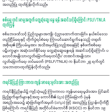
အတည်ပြု ထုတ်ပြန်လိုက်သည်။
စစ်ရေးတင်းမာမှုအတွက် တွေ့ဆုံဆွေးနွေးရန် အဆင်သင့်ရှိကြောင်း PSLF/TNLA
ထုတ်ပြန်
စစ်ဘေးဒဏ်သင့် ပြည်သူများအကျိုး ငဲ့ညှာထောက်ထားခြင်း၊ နယ်စပ်ဒေသ
တည်ငြိမ်ရေးနှင့် တိုက်ပွဲရပ်စဲရေး ကြားဝင်ဆောင်ရွက်နေသည့် တရုတ်
အစိုးရ၏ ကြိုးပမ်းမှုအား အသိအမှတ်ပြုသည့်အနေဖြင့် နှစ်ဖက်စစ်ရေး
ပဋိပက္ခများ အဆုံးသတ်နိုင်ရေး တွေ့ဆုံဆွေးနွေးရန် အဆင်သင့်ရှိကြောင်း ပ
လောင်အမျိုးသားလွတ်မြောက်ရေးတပ်ဦး/ တအာင်းအမျိုးသား
လွတ်မြောက်ရေး တပ်မတော် (PSLF/TNLA) က နိုဝင်ဘာ ၂၅ ရက်တွင်
သဘောထားထုတ်ပြန်လိုက်သည်။
ကရင်နီပြည် ကြားကာလ ကျန်းမာရေးမူဝါဒအား အတည်ပြု
ကရင်နီပြည်နယ်၌ ကျင့်သုံးမည့် ကြားကာလ ကျန်းမာရေးမူဝါဒအား ပြင်ဆင်
ဖြည့်စွက်ချက်များနှင့်အတူ ကောင်စီ၏ (၄၁) ကြိမ်မြောက် ပုံမှန်
အစည်းအဝေး၌ ဆုံးဖြတ်ချက်အမှတ် (၁/၄၁) ဖြင့် အတည်ပြု ပြဌာန်းလိုက်ပြီ
ဖြစ်ကြောင်း ကရင်နီပြည် အတိုင်ပင်ခံကောင်စီ (KSCC) က နိုဝင်ဘာ ၁၉