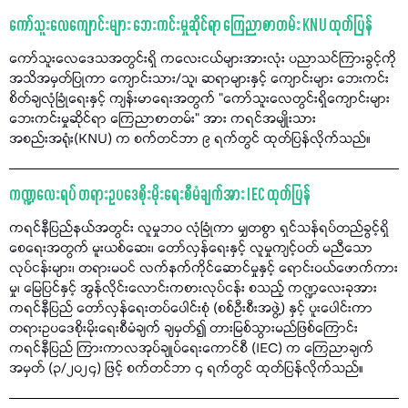
ကော်သူးလေကျောင်းများ ဘေးကင်းမှုဆိုင်ရာ ကြေညာစာတမ်း KNU ထုတ်ပြန်
ကော်သူးလေဒေသအတွင်းရှိ ကလေးငယ်များအားလုံး ပညာသင်ကြားခွင့်ကို
အသိအမှတ်ပြုကာ ကျောင်းသား/သူ၊ ဆရာများနှင့် ကျောင်းများ ဘေးကင်း
စိတ်ချလုံခြုံရေးနှင့် ကျန်းမာရေးအတွက် "ကော်သူးလေတွင်းရှိကျောင်းများ
ဘေးကင်းမှုဆိုင်ရာ ကြေညာစာတမ်း" အား ကရင်အမျိုးသား
အစည်းအရုံး(KNU) က စက်တင်ဘာ ၉ ရက်တွင် ထုတ်ပြန်လိုက်သည်။
ကဏ္ဍလေးရပ် တရားဥပဒေစိုးမိုးရေးစီမံချက်အား IEC ထုတ်ပြန်
ကရင်နီပြည်နယ်အတွင်း လူမှုဘဝ လုံခြုံကာ မျှတစွာ ရှင်သန်ရပ်တည်ခွင့်ရှိ
စေရေးအတွက် မူးယစ်ဆေး၊ တော်လှန်ရေးနှင့် လူမှုကျင့်ဝတ် မညီသော
လုပ်ငန်းများ၊ တရားမဝင် လက်နက်ကိုင်ဆောင်မှုနှင့် ရောင်းဝယ်ဖောက်ကား
မှု၊ မြေပြင်နှင့် အွန်လိုင်းလောင်းကစားလုပ်ငန်း စသည့် ကဏ္ဍလေးခုအား
ကရင်နီပြည် တော်လှန်ရေးတပ်ပေါင်းစုံ (စစ်ဦးစီးအဖွဲ့) နှင့် ပူးပေါင်းကာ
တရားဥပဒေစိုးမိုးရေးစီမံချက် ချမှတ်၍ တားမြစ်သွားမည်ဖြစ်ကြောင်း
ကရင်နီပြည် ကြားကာလအုပ်ချုပ်ရေးကောင်စီ (IEC) က ကြေညာချက်
အမှတ် (၃/၂၀၂၄) ဖြင့် စက်တင်ဘာ ၄ ရက်တွင် ထုတ်ပြန်လိုက်သည်။