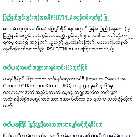
ပြည်နယ်တွင်းသွင်းကုန်အပေါ် PSLF/TNLA အခွန်ကင်းလွတ်ခွင့် ပြု
ဒေသခံ လူထုအခက်အခဲ ဖြေရှင်းနိုင်ရေးအတွက် မြန်မာပြည် (မန္တလေး) မှ
ပြည်နယ်အတွင်း တင်သွင်းလာသည့် သွင်းကုန်များအပေါ် အောက်တိုဘာ ၂၅
ရက်မှ စတင်၍ အခွန်ကင်းလွတ်ခွင့်ပြုမည်ဖြစ်ကြောင်း ပလောင်ပြည်နယ်
လွတ်မြောက်ရေးတပ်ဦး (PSLF/TNLA) က ကြေညာထားသည်။
တတိယ သုံးလပတ် ဘဏ္ဍာရေးရှင်းတမ်း IEC ထုတ်ပြန်
ကရင်နီပြည် ကြားကာလ အုပ်ချုပ်ရေးကောင်စီ (Interim Executive
Council OfKarenni State – IEC) က ၂၀၂၄ ခုနှစ် ဇူလိုင်မှ
စက်တင်ဘာအထိ အခွန်ကောက်ယူမှုနှင့် ကဏ္ဍအလိုက် ဘတ်ဂျက်
အသုံးစရိတ်ခွဲဝေမှုရှင်းတမ်းအား အောက်တိုဘာ ၃၁ ရက်က ထုတ်ပြန်လိုက်
သည်။
တတိယအကြိမ် ပြည်သူ့ညီလာခံမှာ ဘာတွေမျှော်လင့်လို့ ရနိုင်မလဲ
ပြည်သူ့ညီလာခံဟူသည်မှာ တော်လှန်ရေးကာလ၏ ဖွဲ့စည်းပုံအခြေခံဥပဒေ