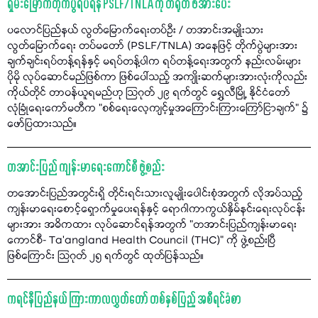
ရှမ်းမြောက်တိုက်ပွဲရပ်ရန် PSLF/TNLA ကို တရုတ် ဖိအားပေး
ပလောင်ပြည်နယ် လွတ်မြောက်ရေးတပ်ဦး / တအာင်းအမျိုးသား
လွတ်မြောက်ရေး တပ်မတော် (PSLF/TNLA) အနေဖြင့် တိုက်ပွဲများအား
ချက်ချင်းရပ်တန့်ရန်နှင့် မရပ်တန့်ပါက ရပ်တန့်ရေးအတွက် နည်းလမ်းများ
ပိုမို လုပ်ဆောင်မည်ဖြစ်ကာ ဖြစ်ပေါ်သည့် အကျိုးဆက်များအားလုံးကိုလည်း
ကိုယ်တိုင် တာဝန်ယူရမည်ဟု သြဂုတ် ၂၉ ရက်တွင် ရွှေလီမြို့ နိုင်ငံတော်
လုံခြုံရေးကော်မတီက "စစ်ရေးလေ့ကျင့်မှုအကြောင်းကြားကြော်ငြာချက်" ၌
ဖော်ပြထားသည်။
တအာင်းပြည် ကျန်းမာရေးကောင်စီ ဖွဲ့စည်း
တအောင်းပြည်အတွင်းရှိ တိုင်းရင်းသားလူမျိုးပေါင်းစုံအတွက် လိုအပ်သည့်
ကျန်းမာရေးစောင့်ရှောက်မှုပေးရန်နှင့် ရောဂါကာကွယ်နှိမ်နင်းရေးလုပ်ငန်း
များအား အဓိကထား လုပ်ဆောင်ရန်အတွက် "တအာင်းပြည်ကျန်းမာရေး
ကောင်စီ- Ta’angland Health Council (THC)" ကို ဖွဲ့စည်းပြီ
ဖြစ်ကြောင်း သြဂုတ် ၂၅ ရက်တွင် ထုတ်ပြန်သည်။
ကရင်နီပြည်နယ် ကြားကာလလွှတ်တော် တစ်နှစ်ပြည့် အစီရင်ခံစာ