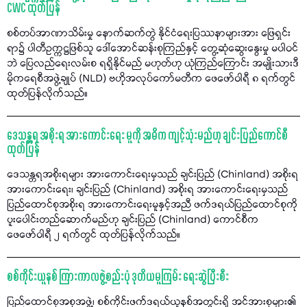
CWC ထုတ်ပြန်
စစ်တပ်အာဏာသိမ်းမှု နောက်ဆက်တွဲ နိုင်ငံရေးပြဿနာများအား ဖြေရှင်း
ရာ၌ ပါတီဥက္ကဋ္ဌဖြစ်သူ ဒေါ်အောင်ဆန်းစုကြည်နှင့် တွေ့ဆုံဆွေးနွေးမှု မပါဝင်
ဘဲ ပြေလည်ရေးလမ်းစ ရရှိနိုင်မည် မဟုတ်ဟု ယုံကြည်ကြောင်း အမျိုးသားဒီ
မိုကရေစီအဖွဲ့ချုပ် (NLD) ဗဟိုအလုပ်ကော်မတီက ဖေဖော်ဝါရီ ၈ ရက်တွင်
ထုတ်ပြန်လိုက်သည်။
ဒေသန္တရ အစိုးရ အားကောင်းရေး မူကို အဓိက ကျင့်သုံးမည်ဟု ချင်းပြည်ကောင်စီ
ထုတ်ပြန်
ဒေသန္တရအစိုးရများ အားကောင်းရေးမှသည် ချင်းပြည် (Chinland) အစိုးရ
အားကောင်းရေး၊ ချင်းပြည် (Chinland) အစိုးရ အားကောင်းရေးမှသည်
ပြည်ထောင်စုအစိုးရ အားကောင်းရေးမူနှင့်အညီ ဖက်ဒရယ်ပြည်ထောင်စုကို
ပူးပေါင်းတည်ဆောက်မည်ဟု ချင်းပြည် (Chinland) ကောင်စီက
ဖေဖော်ဝါရီ ၂ ရက်တွင် ထုတ်ပြန်လိုက်သည်။
စစ်ကိုင်းယူနစ် ကြားကာလဖွဲ့စည်းပုံ ဒုတိယမူကြမ်း ရေးဆွဲပြီးစီး
ပြည်ထောင်စုအစုအဖွဲ့၊ စစ်ကိုင်းဖက်ဒရယ်ယူနစ်အတွင်းရှိ အင်အားစုများ၏