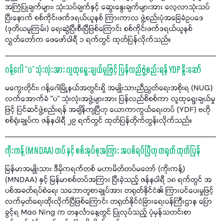
အကြံပြုချက်များ၊ သုံးသပ်ချက်နှင့် ဆွေးနွေးချက်များအား လေ့လာသုံးသပ်
ပြီးနောက် စစ်ကိုင်းဖက်ဒရယ်ယူနစ် ကြားကာလ ဖွဲ့စည်းပုံအခြေခံဥပဒေ
(ဒုတိယမူကြမ်း) ရေးဆွဲပြီးစီးပြီဖြစ်ကြောင်း စစ်ကိုင်းဖက်ဒရယ်ယူနစ်
လွှတ်တော်က ဖေဖော်ဝါရီ ၁ ရက်တွင် ထုတ်ပြန်လိုက်သည်။
ဂန့်ဂေါ “ပ" သုံးလုံးအား လူထုရွေးချယ်မှုဖြင့် ပြန်လည်ဖွဲ့စည်းရန် YDP နှိုးဆော်
မကွေးတိုင်း၊ ဂန့်ဂေါမြို့နယ်အတွင်းရှိ အမျိုးသားညီညွတ်ရေးအစိုးရ (NUG)
လက်အောက်ခံ "ပ" သုံးလုံးအဖွဲ့များအား ပြန်လည်စိစစ်ကာ လူထုရွေးချယ်မှု
ဖြင့် ပြင်ဆင်ဖွဲ့စည်းရန် အချိန်ကျပြီဟု ယောကာကွယ်ရေးတပ် (YDF) ဗဟို
စစ်ရုံးချုပ်က ဇန်နဝါရီ ၂၉ ရက်တွင် ထုတ်ပြန်တိုက်တွန်းလိုက်သည်။
ကိုးကန့် (MNDAA) တပ် နှင့် စစ်အုပ်စုအကြား အပစ်ရပ်ပြီဟု တရုတ် ထုတ်ပြန်
မြန်မာအမျိုးသား ဒီမိုကရက်တစ် မဟာမိတ်တပ်မတော် (ကိုးကန့်)
(MNDAA) နှင့် မြန်မာစစ်တပ်အကြား ပြီးခဲ့သည့် ဇန်နဝါရီ ၁၈ ရက်တွင် အ
ပစ်အခတ်ရပ်စဲရေး သဘောတူစာချုပ်အား တရုတ်နိုင်ငံ၏ ကြားဝင်ပေးမှုဖြင့်
လက်မှတ်ရေးထိုးလိုက်ပြီဖြစ်ကြောင်း တရုတ်နိုင်ငံခြားရေးဝန်ကြီးဌာန ပြော
ခွင့်ရ Mao Ning က တနင်္လာနေ့တွင် ပြုလုပ်သည့် ပုံမှန်သတင်းစာ