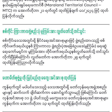
နယ်မြေအုပ်ချုပ်ရေးကောင်စီ (Maraland Territorial Council –
MTC) က အောက်တိုဘာ ၂၁ ရက်တွင် ထုတ်ပြန်ချက် ၀၁/၂၀၂၄ ဖြင့် ထုတ်
ပြန်လိုက်သည်။
စစ်ကိုင်း ကြားကာလဖွဲ့စည်းပုံ မူကြမ်းအား လွှတ်တော်သို့ တင်သွင်း
စစ်ကိုင်းဒေသအတွင်းရှိ နိုင်ငံရေးအင်အားစုများဖြင့် ဖွဲ့စည်းထားသည့် စစ်
ကိုင်းဖက်ဒရယ်ယူနစ် ကြားကာလ ဖွဲ့စည်းပုံအခြေခံဥပဒေ(မူကြမ်း) ရေးဆွဲ
ရေးကော်မရှင်က မူကြမ်းအား တိုင်းဖက်ဒရယ်ယူနစ်လွှတ်တော်သို့ တင်သွင်း
လိုက်ပြီဖြစ်ကြောင်း လွှတ်တော်က အောက်တိုဘာ ၂၅ ရက်တွင်
ထုတ်ပြန်ကြေညာလိုက်သည်။
မဟာမိတ်စုဖွဲ့မှု တိုးမြှင့်မည်ဟု မကွေးအင်အားစု ထုတ်ပြန်
ကွန်ရက်တွင် မပါဝင်သေးသည့် ဒေသအတွင်းရှိ တော်လှန်ရေးအဖွဲ့အစည်း
များနှင့် ဆက်လက် ချိတ်ဆက်ကာ ဆောင်ရွက်သွားမည် ဖြစ်ကြောင်း တော်
လှန်အင်အားစု ၁၁ ဖွဲ့ ပါဝင်သည့် မကွေးဒေသ တော်လှန်ရေးအင်အားစုများ
ကွန်ရက်က အောက်တိုဘာ ၁၃ ရက်တွင် ထုတ်ပြန်လိုက်သည်။