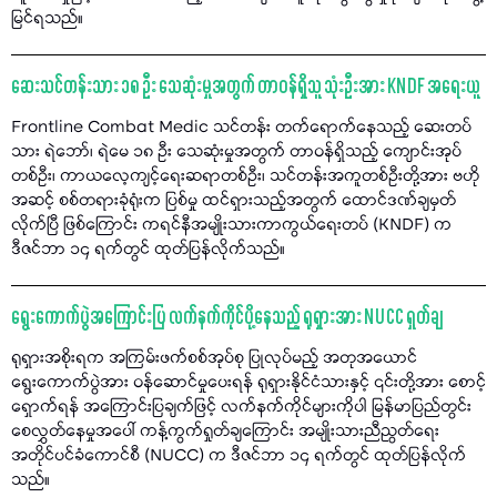
မြင်ရသည်။
ဆေးသင်တန်းသား ၁၈ ဦး သေဆုံးမှုအတွက် တာဝန်ရှိသူ သုံးဦးအား KNDF အရေးယူ
Frontline Combat Medic သင်တန်း တက်ရောက်နေသည့် ဆေးတပ်
သား ရဲဘော်၊ ရဲမေ ၁၈ ဦး သေဆုံးမှုအတွက် တာဝန်ရှိသည့် ကျောင်းအုပ်
တစ်ဦး၊ ကာယလေ့ကျင့်ရေးဆရာတစ်ဦး၊ သင်တန်းအကူတစ်ဦးတို့အား ဗဟို
အဆင့် စစ်တရားခုံရုံးက ပြစ်မှု ထင်ရှားသည့်အတွက် ထောင်ဒဏ်ချမှတ်
လိုက်ပြီ ဖြစ်ကြောင်း ကရင်နီအမျိုးသားကာကွယ်ရေးတပ် (KNDF) က
ဒီဇင်ဘာ ၁၄ ရက်တွင် ထုတ်ပြန်လိုက်သည်။
ရွေးကောက်ပွဲအကြောင်းပြ လက်နက်ကိုင်ပို့နေသည့် ရုရှားအား NUCC ရှုတ်ချ
ရုရှားအစိုးရက အကြမ်းဖက်စစ်အုပ်စု ပြုလုပ်မည့် အတုအယောင်
ရွေးကောက်ပွဲအား ဝန်ဆောင်မှုပေးရန် ရုရှားနိုင်ငံသားနှင့် ၎င်းတို့အား စောင့်
ရှောက်ရန် အကြောင်းပြချက်ဖြင့် လက်နက်ကိုင်များကိုပါ မြန်မာပြည်တွင်း
စေလွှတ်နေမှုအပေါ် ကန့်ကွက်ရှုတ်ချကြောင်း အမျိုးသားညီညွတ်ရေး
အတိုင်ပင်ခံကောင်စီ (NUCC) က ဒီဇင်ဘာ ၁၄ ရက်တွင် ထုတ်ပြန်လိုက်
သည်။