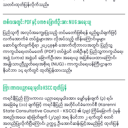
သတင်းထုတ်ပြန်လိုက်သည်။
တစ်လအတွင်း PDF နှင့် ပကဖ ခြောက်ဦးအား NUG အရေးယူ
ပြည်သူကို အလုပ်အကျွေးပြုသည့် တပ်မတော်ဖြစ်ရန် ရည်ရွယ်ချက်ဖြင့်
လက်အောက်ခံ တပ်ဖွဲ့များအား လိုအပ်သည့် ထိန်းကြောင်းမှုများ
ဆောင်ရွက်လျက်ရှိရာ ၂၀၂၄ခုနှစ် အောက်တိုဘာလအတွင်း ပြည်သူ့
ကာကွယ်ရေးတပ်မတော် (PDF) တပ်ဖွဲ့ဝင် တစ်ဦးနှင့် ပြည်သူ့ကာကွယ်ရေး
အဖွဲ့ (ပကဖ) အဖွဲ့ဝင် ခြောက်ဦးအား အရေးယူ အပြစ်ပေးထားကြောင်း
အမျိုးသားညီညွတ်ရေးအစိုးရ (NUG) ၊ ကာကွယ်ရေးဝန်ကြီးဌာနက
နိုဝင်ဘာ ၁၄ ရက်တွင် ထုတ်ပြန်ထားသည်။
ကြားကာလပညာရေးမူဝါဒ KSCC ထုတ်ပြန်
ကရင်နီပြည် ကြားကာလ ပညာရေးမူဝါဒအား မျှော်မှန်းချက် (၃) ရပ်၊
အခြေခံမူ (၁၁) ချက်ဖြင့် ကရင်နီပြည် အတိုင်ပင်ခံကောင်စီ (Karenni
State Consultative Council - KSCC) ၏ (၃၉) ကြိမ်မြောက် ပုံမှန်
အစည်းအဝေး ဆုံးဖြတ်ချက် (၂/၃၉) အရ နိုဝင်ဘာ ၂ ရက်တွင် စတင်
အတည်ပြုလိုက်ပြီကြောင်း ဥက္ကဌ ဦးအောင်ဆန်းမြင့်အမည်ဖြင့် ထုတ်ပြန်