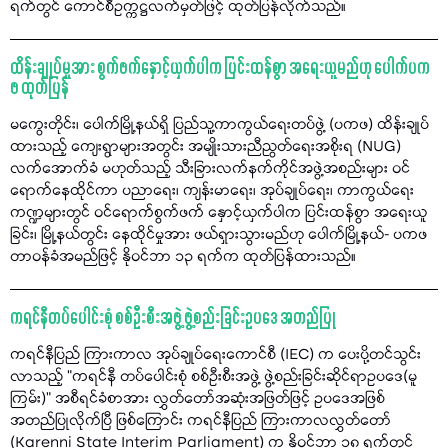
ရက်တွင် ကောင်စီဥက္ကဋ္ဌလက်မှတ်ဖြင့် ထုတ်ပြန်လိုက်သည်။
ထိန်းချုပ်မှုအား စွက်ဖက်နှောင့်ယှက်ပါက ပြင်းထန်စွာ အရေးယူမည်ဟု ပေါက်ပက
ဖ ထုတ်ပြန်
မကွေးတိုင်း၊ ပေါက်မြို့နယ်ရှိ ပြည်သူ့ကာကွယ်ရေးတပ်ဖွဲ့ (ပကဖ) ထိန်းချုပ်
ထားသည့် ကျေးရွာများအတွင်း အမျိုးသားညီညွတ်ရေးအစိုးရ (NUG)
လက်အောက်ခံ မဟုတ်သည့် သီးခြားလက်နက်ကိုင်အဖွဲ့အစည်းများ ဝင်
ရောက်နေထိုင်ကာ ပညာရေး၊ ကျန်းမာရေး၊ အုပ်ချုပ်ရေး၊ ကာကွယ်ရေး
ကဏ္ဍများတွင် ဝင်ရောက်စွက်ဖက် နှောင့်ယှက်ပါက ပြင်းထန်စွာ အရေးယူ
ခြင်း၊ မြို့နယ်တွင်း နေထိုင်မှုအား ဖယ်ရှားသွားမည်ဟု ပေါက်မြို့နယ်- ပကဖ
တာဝန်ခံအမည်ဖြင့် နိုဝင်ဘာ ၁၃ ရက်က ထုတ်ပြန်ထားသည်။
ကရင်နီတပ်ပေါင်းစုံ စစ်ဦးစီးအဖွဲ့ ဖွဲ့စည်းခြင်းဥပဒေ အတည်ပြု
ကရင်နီပြည် ကြားကာလ အုပ်ချုပ်ရေးကောင်စီ (IEC) က ပေးပို့တင်သွင်း
လာသည့် "ကရင်နီ တပ်ပေါင်းစုံ စစ်ဦးစီးအဖွဲ့ ဖွဲ့စည်းခြင်းဆိုင်ရာဥပဒေ(မူ
ကြမ်း)” အစီရင်ခံစာအား လွှတ်တော်အဆုံးအဖြတ်ဖြင့် ဥပဒေအဖြစ်
အတည်ပြုလိုက်ပြီ ဖြစ်ကြောင်း ကရင်နီပြည် ကြားကာလလွှတ်တော်
(Karenni State Interim Parliament) က နိုဝင်ဘာ ၁၈ ရက်တွင်