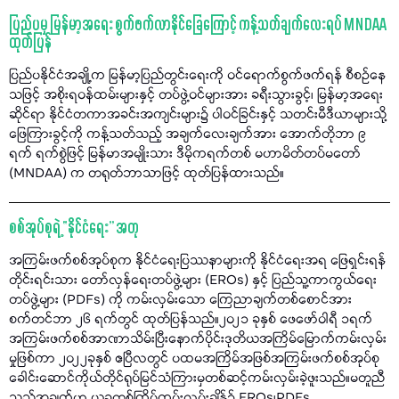
ပြည်ပမှ မြန်မာ့အရေး စွက်ဖက်လာနိုင်ခြေကြောင့် ကန့်သတ်ချက်လေးရပ် MNDAA
ထုတ်ပြန်
ပြည်ပနိုင်ငံအချို့က မြန်မာ့ပြည်တွင်းရေးကို ဝင်ရောက်စွက်ဖက်ရန် စီစဉ်နေ
သဖြင့် အစိုးရဝန်ထမ်းများနှင့် တပ်ဖွဲ့ဝင်များအား ခရီးသွားခွင့်၊ မြန်မာ့အရေး
ဆိုင်ရာ နိုင်ငံတကာအခင်းအကျင်းများ၌ ပါဝင်ခြင်းနှင့် သတင်းမီဒီယာများသို့
ဖြေကြားခွင့်ကို ကန့်သတ်သည့် အချက်လေးချက်အား အောက်တိုဘာ ၉
ရက် ရက်စွဲဖြင့် မြန်မာအမျိုးသား ဒီမိုကရက်တစ် မဟာမိတ်တပ်မတော်
(MNDAA) က တရုတ်ဘာသာဖြင့် ထုတ်ပြန်ထားသည်။
စစ်အုပ်စုရဲ့ “နိုင်ငံရေး” အတု
အကြမ်းဖက်စစ်အုပ်စုက နိုင်ငံရေးပြဿနာများကို နိုင်ငံရေးအရ ဖြေရှင်းရန်
တိုင်းရင်းသား တော်လှန်ရေးတပ်ဖွဲ့များ (EROs) နှင့် ပြည်သူ့ကာကွယ်ရေး
တပ်ဖွဲ့များ (PDFs) ကို ကမ်းလှမ်းသော ကြေညာချက်တစ်စောင်အား
စက်တင်ဘာ ၂၆ ရက်တွင် ထုတ်ပြန်သည်။၂၀၂၁ ခုနှစ် ဖေဖော်ဝါရီ ၁ရက်
အကြမ်းဖက်စစ်အာဏာသိမ်းပြီးနောက်ပိုင်းဒုတိယအကြိမ်မြောက်ကမ်းလှမ်း
မှုဖြစ်ကာ ၂၀၂၂ခုနှစ် ဧပြီလတွင် ပထမအကြိမ်အဖြစ်အကြမ်းဖက်စစ်အုပ်စု
ခေါင်းဆောင်ကိုယ်တိုင်ရုပ်မြင်သံကြားမှတစ်ဆင့်ကမ်းလှမ်းခဲ့ဖူးသည်။မတူညီ
သည့်အချက်မှာ ယခုတစ်ကြိမ်ကမ်းလှမ်းချိန်၌ EROs၊PDFs