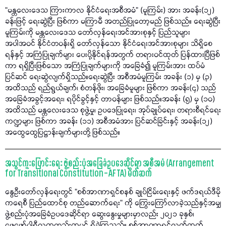
“မန္တလေးဒေသ ကြားကာလ နိုင်ငံရေးအစီအမံ” (မူကြမ်း) အား အခန်း(၁၂)
ခန်းဖြင့် ရေးဆွဲပြီး ဖြစ်ကာ မကြာမီ အတည်ပြုတော့မည် ဖြစ်သည်။ ရေးဆွဲပြီး
မူကြမ်းကို မန္တလေးဒေသ တော်လှန်ရေးအင်အားစုနှင့် ပြည်သူများ
အပါအဝင် နိုင်ငံတဝန်းရှိ တော်လှန်သော နိုင်ငံရေးအင်အားစုများ သိရှိစေ
ရန်နှင့် အကြံပြုချက်များ ပေးပို့နိုင်ရန်အတွက် တရားဝင်ထုတ် ပြန်ထားပြီဖြစ်
ကာ ရရှိပြီးဖြစ်သော အကြံပြုချက်များကို အခြေခံ၍ မူကြမ်းအား ထပ်မံ
ပြင်ဆင် ရေးဆွဲလျက်ရှိသည်။ရေးဆွဲပြီး အစီအမံမူကြမ်း အခန်း (၁) မှ (၃)
အထိသည် ရည်ရွယ်ချက်၊ စံတန်ဖိုး၊ အခြေခံမူများ ဖြစ်ကာ အခန်း(၄) သည်
အခြေခံအခွင့်အရေး၊ ရပိုင်ခွင့်နှင့် တာဝန်များ ဖြစ်သည်။အခန်း (၅) မှ (၁၀)
အထိသည် မန္တလေးဒေသ စုဖွဲ့မှု၊ ဥပဒေပြုရေး၊ အုပ်ချုပ်ရေး၊ တရားစီရင်ရေး
ကဏ္ဍများ ဖြစ်ကာ အခန်း (၁၁) အစီအမံအား ပြင်ဆင်ခြင်းနှင့် အခန်း(၁၂)
အထွေထွေပြဋ္ဌာန်းချက်များတို့ ဖြစ်သည်။
အသွင်ကူးပြောင်းရေး ဖွဲ့စည်းပုံအခြေခံဥပဒေဆိုင်ရာ အစီအမံ (Arrangement
for Transitional Constitution – AFTA) မိတ်ဆက်
နွေဦးတော်လှန်ရေးတွင် “စစ်အာဏာရှင်စနစ် ချုပ်ငြိမ်းရေးနှင့် ဖက်ဒရယ်ဒီမို
ကရေစီ ပြည်ထောင်စု တည်ဆောက်ရေး” ကို ကြွေးကြော်လာခဲ့သည်နှင့်အမျှ
ဖွဲ့စည်းပုံအခြေခံဥပဒေဆိုင်ရာ ဆွေးနွေးမှုများမှာလည်း ၂၀၂၁ ခုနှစ်၊
ဖေဖော်ဝါရီလကတည်းကပင် ရှိခဲ့ကြသည်။ စစ်အာဏာရှင်လက်ထက်