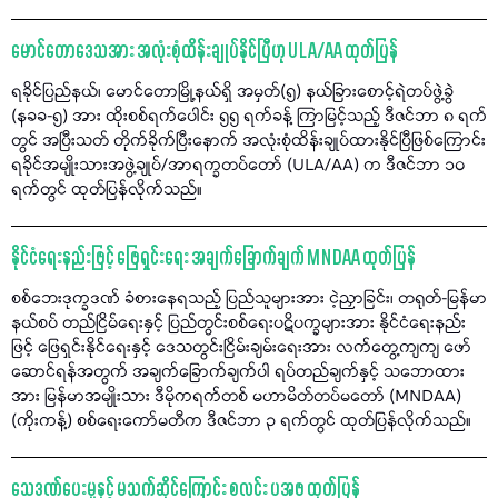
မောင်တောဒေသအား အလုံးစုံထိန်းချုပ်နိုင်ပြီဟု ULA/AA ထုတ်ပြန်
ရခိုင်ပြည်နယ်၊ မောင်တောမြို့နယ်ရှိ အမှတ်(၅) နယ်ခြားစောင့်ရဲတပ်ဖွဲ့ခွဲ
(နခခ-၅) အား ထိုးစစ်ရက်ပေါင်း ၅၅ ရက်ခန့် ကြာမြင့်သည့် ဒီဇင်ဘာ ၈ ရက်
တွင် အပြီးသတ် တိုက်ခိုက်ပြီးနောက် အလုံးစုံထိန်းချုပ်ထားနိုင်ပြီဖြစ်ကြောင်း
ရခိုင်အမျိုးသားအဖွဲ့ချုပ်/အာရက္ခတပ်တော် (ULA/AA) က ဒီဇင်ဘာ ၁၀
ရက်တွင် ထုတ်ပြန်လိုက်သည်။
နိုင်ငံရေးနည်းဖြင့် ဖြေရှင်းရေး အချက်ခြောက်ချက် MNDAA ထုတ်ပြန်
စစ်ဘေးဒုက္ခဒဏ် ခံစားနေရသည့် ပြည်သူများအား ငဲ့ညှာခြင်း၊ တရုတ်-မြန်မာ
နယ်စပ် တည်ငြိမ်ရေးနှင့် ပြည်တွင်းစစ်ရေးပဋိပက္ခများအား နိုင်ငံရေးနည်း
ဖြင့် ဖြေရှင်းနိုင်ရေးနှင့် ဒေသတွင်းငြိမ်းချမ်းရေးအား လက်တွေ့ကျကျ ဖော်
ဆောင်ရန်အတွက် အချက်ခြောက်ချက်ပါ ရပ်တည်ချက်နှင့် သဘောထား
အား မြန်မာအမျိုးသား ဒီမိုကရက်တစ် မဟာမိတ်တပ်မတော် (MNDAA)
(ကိုးကန့်) စစ်ရေးကော်မတီက ဒီဇင်ဘာ ၃ ရက်တွင် ထုတ်ပြန်လိုက်သည်။
သေဒဏ်ပေးမှုနှင့် မသက်ဆိုင်ကြောင်း စလင်း ပအဖ ထုတ်ပြန်