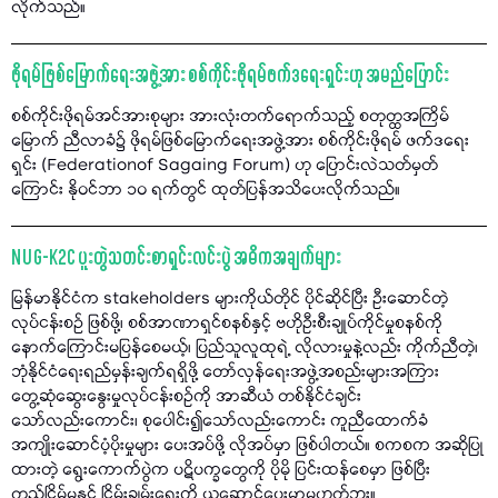
လိုက်သည်။
ဖိုရမ်ဖြစ်မြောက်ရေးအဖွဲ့အား စစ်ကိုင်းဖိုရမ်ဖက်ဒရေးရှင်းဟု အမည်ပြောင်း
စစ်ကိုင်းဖိုရမ်အင်အားစုများ အားလုံးတက်ရောက်သည့် စတုတ္ထအကြိမ်
မြောက် ညီလာခံ၌ ဖိုရမ်ဖြစ်မြောက်ရေးအဖွဲ့အား စစ်ကိုင်းဖိုရမ် ဖက်ဒရေး
ရှင်း (Federationof Sagaing Forum) ဟု ပြောင်းလဲသတ်မှတ်
ကြောင်း နိုဝင်ဘာ ၁၀ ရက်တွင် ထုတ်ပြန်အသိပေးလိုက်သည်။
NUG-K2C ပူးတွဲသတင်းစာရှင်းလင်းပွဲ အဓိကအချက်များ
မြန်မာနိုင်ငံက stakeholders များကိုယ်တိုင် ပိုင်ဆိုင်ပြီး ဦးဆောင်တဲ့
လုပ်ငန်းစဉ် ဖြစ်ဖို့၊ စစ်အာဏာရှင်စနစ်နှင့် ဗဟိုဦးစီးချုပ်ကိုင်မှုစနစ်ကို
နောက်ကြောင်းမပြန်စေမယ့်၊ ပြည်သူလူထုရဲ့ လိုလားမှုနဲ့လည်း ကိုက်ညီတဲ့၊
ဘုံနိုင်ငံရေးရည်မှန်းချက်ရရှိဖို့ တော်လှန်ရေးအဖွဲ့အစည်းများအကြား
တွေ့ဆုံဆွေးနွေးမှုလုပ်ငန်းစဥ်ကို အာဆီယံ တစ်နိုင်ငံချင်း
သော်လည်းကောင်း၊ စုပေါင်း၍သော်လည်းကောင်း ကူညီထောက်ခံ
အကျိုးဆောင်ပံ့ပိုးမှုများ ပေးအပ်ဖို့ လိုအပ်မှာ ဖြစ်ပါတယ်။ စကစက အဆိုပြု
ထားတဲ့ ရွေးကောက်ပွဲက ပဋိပက္ခတွေကို ပိုမို ပြင်းထန်စေမှာ ဖြစ်ပြီး
တည်ငြိမ်မှုနှင့် ငြိမ်းချမ်းရေးကို ယူဆောင်ပေးမှာမဟုတ်ဘူး။