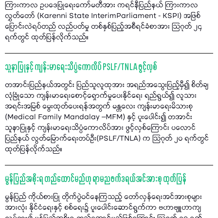
ကြားကာလ ဥပဒေပြုရေးကော်မတီအား ကရင်နီပြည်နယ် ကြားကာလ
လွှတ်တော် (Karenni State InterimParliament - KSPI) အဖြစ်
ပြောင်းလဲရပ်တည် လည်ပတ်မှု တစ်နှစ်ပြည့်အစီရင်ခံစာအား သြဂုတ် ၂၄
ရက်တွင် ထုတ်ပြန်လိုက်သည်။
သူနာပြုနှင့် ကျန်းမာရေးသိပ္ပံကောလိပ် PSLF/TNLA ဖွင့်လှစ်
တအာင်းပြည်နယ်အတွင်း ပြည်သူလူထုအား အရည်အသွေးပြည့်မှီ၍ စိတ်ချ
လုံခြုံသော ကျန်းမာရေးစောင့်ရှောက်မှုပေးနိုင်ရေး ရည်ရွယ်၍ လူသား
အရင်းအမြစ် မွေးထုတ်ပေးရန်အတွက် မန္တလေး ကျန်းမာရေးမိသားစု
(Medical Family Mandalay –MFM) နှင့် ပူးပေါင်း၍ တအာင်း
သူနာပြုနှင့် ကျန်းမာရေးသိပ္ပံကောလိပ်အား ဖွင့်လှစ်ကြောင်း ပလောင်
ပြည်နယ် လွတ်မြောက်ရေးတပ်ဦး(PSLF/TNLA) က သြဂုတ် ၂၀ ရက်တွင်
ထုတ်ပြန်လိုက်သည်။
မွန်ပြည်အစိုးရ တည်ထောင်မည်ဟု ရာမညဖက်ဒရယ်အင်အားစု ထုတ်ပြန်
မွန်ပြည် ကိုယ်စားပြု တိုက်ပွဲဝင်နေကြသည့် တော်လှန်ရေးအင်အားစုများ
အားလုံး နိုင်ငံရေးနှင့် စစ်ရေး၌ ပူးပေါင်းဆောင်ရွက်ကာ ဗဟာဗျူဟာကျ