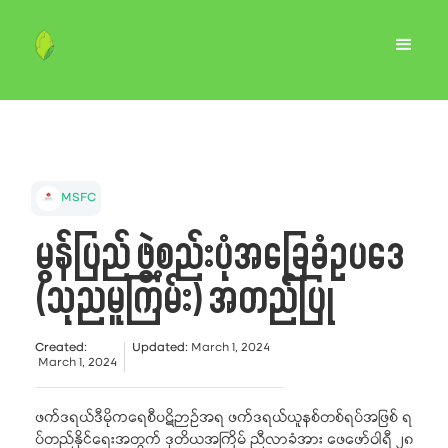
MSFC
မွန်ပြည် ဖွဲ့စည်းပုံအခြေခံဥပဒေ
(သုညမူကြမ်း) အတည်ပြု
Created
:
Updated
:
March 1, 2024
March 1, 2024
ဖက်ဒရယ်ဒီမိုကရေစီပဋိဉာဉ်အရ ဖက်ဒရယ်ယူနစ်တစ်ရပ်အဖြစ် ရ
ပ်တည်နိုင်ရေးအတွက် ဒုတိယအကြိမ် ညီလာခံအား ဖေဖော်ဝါရီ ၂၈