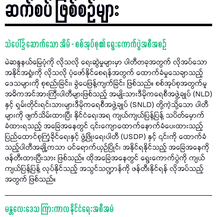
ဆက်စပ် ဖြစ်စဉ်များ
သဲပေါ်၌ ဆောက်သော အိမ် - စစ်အုပ်စု၏ ရွေးကောက်ပွဲအစီအစဉ်
မဲဆန္ဒနယ်မြေပုံကို လိုသလို​ ရေးဆွဲမှုများမှာ ပါတီတခုအတွက် လိုအပ်သော
အနိုင်အရှုံးကို လိုသလို ပုံဖော်နိုင်စေရန်အတွက် ထောက်ခံမှုသေချာသည့်
ဒေသများကို စုစည်းခြင်း၊ ခွဲဝေဖြန့်ကျက်ခြင်း ဖြစ်သည်။ စစ်အုပ်စုအတွက်မူ
အဓိကအင်အားကြီးပါတီများဖြစ်သည့်​ အမျိုးသားဒီမိုကရေစီအဖွဲ့ချုပ် (NLD)
နှင့် ရှမ်းတိုင်းရင်းသားများဒီမိုကရေစီအဖွဲ့ချုပ် (SNLD) တို့ကဲ့သို့သော ပါတီ
များကို ဖျက်သိမ်းထားပြီး နိုင်ငံရေးအရ ကျယ်ကျယ်ပြန့်ပြန့် သပိတ်မှောက်
ခံထားရသည့် အခြေအနေတွင် ၎င်းကျောထောက်နောက်ခံပေးထားသည့်
ပြည်ထောင်စုကြံ့ခိုင်ရေးနှင့် ဖွံ့ဖြိုးရေးပါတီ (USDP) နှင့် ၎င်းကို ထောက်ခံ
သည့်ပါတီအချို့ကသာ ဝင်ရောက်ယှဉ်ပြိုင်၊ အနိုင်ရနိုင်သည့် အခြေအနေကို
ဖန်တီးထားပြီးသား ဖြစ်သည်။ ထိုအခြေအနေတွင် ရွေးကောက်ပွဲကို ကျယ်
ကျယ်ပြန့်ပြန့် လုပ်နိုင်သည့် အသွင်သဏ္ဍာန်ကို ဖန်တီးနိုင်ရန် လိုအပ်သည့်
အတွက် ဖြစ်သည်။
မန္တလေးဒေသ ကြားကာလ နိုင်ငံရေးအစီအမံ