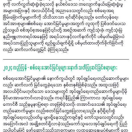
ခုကို လက်လွှတ်ဆုံးရှုံးခဲ့ရသလို နယ်စပ်ဒေသ တလျောက်နယ်မြေဆုံးရှုံးမှု
အများအပြားနှင့် အလယ်ပိုင်းရှိ အညာဒေသတွင်လည်း စစ်ရေးအရ
ခြိမ်းခြောက်မှုများကိကို သိသိသာသာ ရင်ဆိုင်ခဲ့ရသည်။ တော်လှန်ရေး
အင်အားစုများ၏စစ်ရေး အောင်မြင်မှုများအတွက် လူထုကို ပြစ်ဒဏ်ပေးသ
ည့်သဖွယ် စစ်အုပ်စုအနေဖြင့်၎င်းတို့ အစဉ်အဆက် ကျင့်သုံးခဲ့၊ ကျင့်သုံးမြဲ
နည်းဗျူဟာတရပ်အနေဖြင့် အရပ်သားနှင့်လက်နက်ကိုင် ပစ်မှတ်မခွဲခြားပဲ
အရပ်သားပြည်သူများကို ရည်ရွယ်ချက်ရှိရှိ ပစ်မှတ်ထားတိုက်ခိုက်ခြင်းကို
လည်း ဆက်လက်တွေ့မြင် ခဲ့ကြရသည်။
၂၀၂၄ လည်ပြန် - စစ်ရေးအောင်မြင်မှုများနောက် သတိပြုဆင်ခြင်စရာများ
စစ်ရေးအောင်မြင်မှုများ၏ နောက်ကွယ်တွင် အုပ်ချုပ်ရေးတည်ဆောက်မှုများ
လည်း ဆက်လက် မြင်တွေ့ခဲ့ရသော နှစ်တနှစ်ဖြစ်ခဲ့သည်။ အထူးသဖြင့်
အလယ်ပိုင်းမဟုတ်သော ဒေသများတွင် အုပ်ချုပ်ရေးတည်ဆောက်မှုများပိုမို
ခိုင်မာအားကောင်းလာခဲ့သည်။ ကရင်နီပြည်၏ ကြားကာလ အုပ်ချုပ်ရေး
ကောင်စီ သည်နမူနာပြစရာ တခုဖြစ်ခဲ့သလို၊ တအာင်းဒေသ၏ အုပ်ချုပ်ရေး
တည်ဆောက်မှုများ လည်းစတင်မြင်တွေ့စပြုလာရသည်။ နဂိုရှိရင်းစွဲ
အုပ်ချုပ်ရေးလည်ပတ်မှု များရှိနေသည့်ကချင်နှင့် ကော်သူးလေတွင်လည်း
အပြောင်းအလဲ အချို့စတင်ရှိလာခဲ့သည်။ကော်သူးလေအုပ်ချုပ်ရေးကို ပြည်
သူပါဝင်မှုဖြင့် ဖော်ဆောင်သည့်သာဓကများ၊ လူထုဆွေးနွေးမှုပုံစံများကို တွေ့