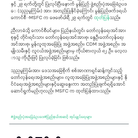
နှင့် ၂၉ ရက်တို့တွင် ပြုလုပ်ပြီးနောက် မွန်ပြည် ဖွဲ့စည်းပုံအခြေခံဥပဒ
ေ (သုညမူကြမ်း) အား အတည်ပြုနိုင်ခဲ့ကြောင်း မွန်ပြည်ဖက်ဒရယ်
ကောင်စီ -MSFC က ဖေဖော်ဝါရီ ၂၉ ရက်တွင်
ထုတ်ပြန်
သည်။
ညီလာခံသို့ ကောင်စီဝင်များ၊ ပြည်နယ်တွင်း တော်လှန်ရေးအင်အား
စုနှင့် တိုင်းရင်းသား တော်လှန်ရေးအင်အားစု၊ နွေဦးတော်လှန်ရေး
အင်အားစု၊ မွန်လူထုအခြေပြု အဖွဲ့အစည်း၊ CDM အဖွဲ့အစည်း၊ အ
မျိုးသမီးနှင့် လူငယ်အဖွဲ့အစည်းများမှ ကိုယ်စားလှယ် ၈၂ ဦး၊ လေ့လ
ာသူ ကိုးဦးဖြင့် ပြုလုပ်ခဲ့ခြင်း ဖြစ်သည်။
သုညမူကြမ်းအား ဒေသအခြေစိုက် စစ်အာဏာရှင်ဆန့်ကျင်သည့်
တော်လှန်ရေးအဖွဲ့အစည်းများ၊ လူထုအခြေပြုအဖွဲ့အစည်းများနှင့် နို
င်ငံရေးအဖွဲ့အစည်းများနှင့်ဆွေးနွေးကာ အတည်ပြုချက်ရရှိအောင်
ဆောင်ရွက်မည်ဟုလည်း MSFC က ထုတ်ပြန်ထားသည်။
#
ဖွဲ့စည်းပုံအခြေခံဥပဒေ
#
ပြည်နယ်အဆင့် အုပ်ချုပ်ရေးများ