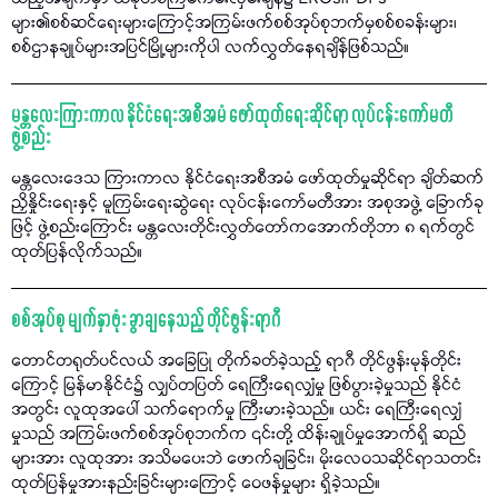
များ၏စစ်ဆင်ရေးများကြောင့်အကြမ်းဖက်စစ်အုပ်စုဘက်မှစစ်စခန်းများ၊
စစ်ဌာနချုပ်များအပြင်မြို့များကိုပါ လက်လွှတ်နေရချိန်ဖြစ်သည်။
မန္တလေးကြားကာလ နိုင်ငံရေးအစီအမံ ဖော်ထုတ်ရေးဆိုင်ရာ လုပ်ငန်းကော်မတီ
ဖွဲ့စည်း
မန္တလေးဒေသ ကြားကာလ နိုင်ငံရေးအစီအမံ ဖော်ထုတ်မှုဆိုင်ရာ ချိတ်ဆက်
ညှိနှိုင်းရေးနှင့် မူကြမ်းရေးဆွဲရေး လုပ်ငန်းကော်မတီအား အစုအဖွဲ့ ခြောက်ခု
ဖြင့် ဖွဲ့စည်းကြောင်း မန္တလေးတိုင်းလွှတ်တော်ကအောက်တိုဘာ ၈ ရက်တွင်
ထုတ်ပြန်လိုက်သည်။
စစ်အုပ်စု မျက်နှာဖုံး ခွာချနေသည့် တိုင်ဖွန်းရာဂီ
တောင်တရုတ်ပင်လယ် အခြေပြု တိုက်ခတ်ခဲ့သည့် ရာဂီ တိုင်ဖွန်းမုန်တိုင်း
ကြောင့် မြန်မာနိုင်ငံ၌ လျှပ်တပြတ် ရေကြီးရေလျှံမှု ဖြစ်ပွားခဲ့မှုသည် နိုင်ငံ
အတွင်း လူထုအပေါ် သက်ရောက်မှု ကြီးမားခဲ့သည်။ ယင်း ရေကြီးရေလျှံ
မှုသည် အကြမ်းဖက်စစ်အုပ်စုဘက်က ၎င်းတို့ ထိန်းချုပ်မှုအောက်ရှိ ဆည်
များအား လူထုအား အသိမပေးဘဲ ဖောက်ချခြင်း၊ မိုးလေဝသဆိုင်ရာသတင်း
ထုတ်ပြန်မှုအားနည်းခြင်းများကြောင့် ဝေဖန်မှုများ ရှိခဲ့သည်။