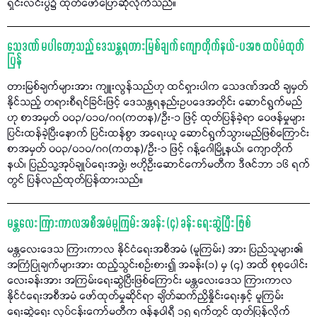
ရှင်းလင်းပွဲ၌ ထုတ်ဖော်ပြောဆိုလိုက်သည်။
သေဒဏ် မပါတော့သည့် ဒေသန္တရတားမြစ်ချက် ကျောတိုက်နယ်-ပအဖ ထပ်မံထုတ်
ပြန်
တားမြစ်ချက်များအား ကျူးလွန်သည်ဟု ထင်ရှားပါက သေဒဏ်အထိ ချမှတ်
နိုင်သည့် တရားစီရင်ခြင်းဖြင့် ဒေသန္တရနည်းဥပဒေအတိုင်း ဆောင်ရွက်မည်
ဟု စာအမှတ် ၀၀၃/၀၁၀/ဂဂ(ကတန)/ဦး-၁ ဖြင့် ထုတ်ပြန်ခဲ့ရာ ဝေဖန်မှုများ
ပြင်းထန်ခဲ့ပြီးနောက် ပြင်းထန်စွာ အရေးယူ ဆောင်ရွက်သွားမည်ဖြစ်ကြောင်း
စာအမှတ် ၀၀၃/၀၁၀/ဂဂ(ကတန)/ဦး-၁ ဖြင့် ဂန့်ဂေါမြို့နယ်၊ ကျောတိုက်
နယ်၊ ပြည်သူ့အုပ်ချုပ်ရေးအဖွဲ့၊ ဗဟိုဦးဆောင်ကော်မတီက ဒီဇင်ဘာ ၁၆ ရက်
တွင် ပြန်လည်ထုတ်ပြန်ထားသည်။
မန္တလေး ကြားကာလအစီအမံမူကြမ်း အခန်း (၄) ခန်း ရေးဆွဲပြီး ဖြစ်
မန္တလေးဒေသ ကြားကာလ နိုင်ငံရေးအစီအမံ (မူကြမ်း) အား ပြည်သူများ၏
အကြံပြုချက်များအား ထည့်သွင်းစဉ်းစား၍ အခန်း(၁) မှ (၄) အထိ စုစုပေါင်း
လေးခန်းအား အကြမ်းရေးဆွဲပြီးဖြစ်ကြောင်း မန္တလေးဒေသ ကြားကာလ
နိုင်ငံရေးအစီအမံ ဖော်ထုတ်မှုဆိုင်ရာ ချိတ်ဆက်ညှိနှိုင်းရေးနှင့် မူကြမ်း
ရေးဆွဲရေး လုပ်ငန်းကော်မတီက ဇန်နဝါရီ ၁၅ ရက်တွင် ထုတ်ပြန်လိုက်