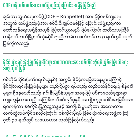
CDF ကန်ပက်လက်အား တပ်ဖွဲ့စည်းပုံပြောင်း အရှိန်မြှင့်မည်
ချင်းကာကွယ်ရေးတပ်ဖွဲ့(CDF – Kanpetlet) အား ပိုမိုစနစ်ကျရေး
အတွက် တပ်ဖွဲ့စည်းပုံအား စစ်ဦးစီးချုပ်စနစ်ဖြင့် ပြောင်းလဲဖွဲ့စည်းကာ
တော်လှန်ရေးအရှိန်အဟုန် မြှင့်တင်သွားမည် ဖြစ်ကြောင်း တတိယအကြိမ်
ကန်ပက်လက်မြို့နယ်လုံးဆိုင်ရာညီလာခံက စက်တင်ဘာ ၃ ရက်တွင် ထုတ်
ပြန်လိုက်သည်။
နိုင်ငံခြားရင်းနှီးမြှုပ်နှံမှုဆိုင်ရာ သဘောထားအား စစ်ကိုင်းဖိုရမ်ဖြစ်မြောက်ရေး
အဖွဲ့ ထုတ်ပြန်
စစ်ကိုင်းတိုင်း(ဖက်ဒရယ်ယူနစ်) အတွင်း နိုင်ငံ့အခြေအနေများကြောင့်
နိုင်ငံခြားရင်းနှီးမြှုပ်နှံမှုများ တည်ငြိမ်စွာ ရပ်တည်၊ လည်ပတ်နိုင်ရေး၌ စိန်ခေါ်
မှုများရှိနေသော်လည်း ရင်းနှီးမြှုပ်နှံသူများအနေဖြင့် စစ်ရာဇဝတ်မှုများစွာ
ကျူးလွန်ထားသည့် အကြမ်းဖက်စစ်အုပ်စုနှင့် အကျိုးတူပူးပေါင်းနေခြင်းအား
ရပ်တန့်ကာ စစ်ကိုင်းပြည်သူ့ဆန္ဒနှင့် အကျိုးစီးပွားကိုသာ အလေးထား၊
လက်တွဲလုပ်ကိုင်စေလိုကြောင်း စစ်ကိုင်းဖိုရမ် ဖြစ်မြောက်ရေးအဖွဲ့က သြ
ဂုတ် ၃၁ ရက်တွင် သဘောထား ထုတ်ပြန်လိုက်သည်။