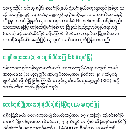
မကွေးတိုင်း၊ မင်းဘူးခရိုင်၊ စလင်းမြို့နယ် ဂုံညှင်းနွယ်ကျေးရွာတွင် ဖြစ်ပွားသ
ည့် အဓမ္မပြုကျင့်၊ လူသတ်မှု ကျူးလွန်သူ ဦးစဆိုသူအား သေဒဏ်ပေးသည့်
ကိစ္စမှာ စလင်းမြို့နယ် လူသားစာနာတာဝန်ခံ Heineken ၏ တစ်ဦးတည်း
သဘောဆန္ဒဖြင့် ဆုံးဖြတ်ခဲ့ခြင်းဖြစ်ကာ မြို့နယ် ပြည်သူ့အုပ်ချုပ်ရေးအဖွဲ့
(ပကဖ) နှင့် သက်ဆိုင်ခြင်းမရှိကြောင်း ဒီဇင်ဘာ ၁ ရက်က မြို့နယ်ပအဖ
တာဝန်ခံ နှင်းဆီအမည်ဖြင့် လူထုထံ အသိပေး ထုတ်ပြန်ထားသည်။
ကချင်အထူးဒေသ (၁) အား ဖျက်သိမ်းကြောင်း KIO ထုတ်ပြန်
စစ်အာဏာရှင်အစိုးရအဆက်ဆက် အာဏာတည်မြဲရေးအတွက် ကချင်
အထူးဒေသ (၁) ဟူ၍ ခွဲခြားအုပ်ချုပ်ထားမှုအား နိုဝင်ဘာ ၂၈ ရက်မှစ၍
ဖျက်သိမ်းလိုက်ပြီ ဖြစ်ကြောင်း ကချင်လွတ်လပ်ရေးအဖွဲ့ချုပ် (KIO) ဗဟို
ကော်မတီက ထုတ်ပြန်လိုက်သည်။
တောင်ကုတ်မြို့အား အလုံးစုံသိမ်းပိုက်နိုင်ပြီဟု ULA/AA ထုတ်ပြန်
ရခိုင်ပြည်နယ်၊ တောင်ကုတ်မြို့သိမ်းတိုက်ပွဲအား ၁၇ ရက်ကြာ ထိုးစစ်ဆင်ပြီး
နောက် မြို့တစ်ခုလုံးအား နိုဝင်ဘာ ၂၄ ရက်တွင် အလုံးစုံ ထိန်းချုပ်ထားနိုင်ပြီ
ဖြစ်ကြောင်း အာရက္ခတပ်တော် (ULA/AA) က နိုဝင်ဘာ ၂၈ ရက်တွင်