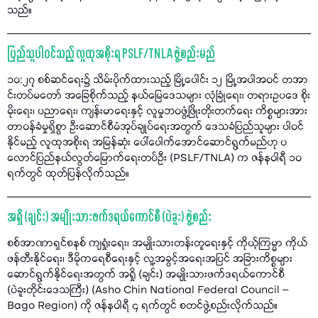
သည်။
ပြည်သူပါဝင်သည့် လူထုအစိုးရ PSLF/TNLA ဖွဲ့စည်းမည်
၁၀:၂၇ စစ်ဆင်ရေး၌ သိမ်းပိုက်ထားသည့် မြို့ပေါင်း ၁၂ မြို့အပါအဝင် တအာ
င်းတပ်မတော် အခြေစိုက်သည့် နယ်မြေဒေသများ လုံခြုံရေး၊ တရားဥပဒေ စိုး
မိုးရေး၊ ပညာရေး၊ ကျန်းမာရေးနှင့် လူမှုဘဝဖွံ့ဖြိုးတိုးတက်ရေး ကိစ္စများအား
တာဝန်ခံမှုရှိစွာ ဦးဆောင်စီမံအုပ်ချုပ်ရေးအတွက် ဒေသခံပြည်သူများ ပါဝင်
နိုင်မည့် လူထုအစိုးရ အမြန်ဆုံး ပေါ်ပေါက်အောင်ဆောင်ရွက်မည်ဟု ပ
လောင်ပြည်နယ်လွတ်မြောက်ရေးတပ်ဦး (PSLF/TNLA) က ဇန်နဝါရီ ၁၀
ရက်တွင် ထုတ်ပြန်လိုက်သည်။
အရှို (ချင်း) အမျိုးသားဖက်ဒရယ်ကောင်စီ (ပဲခူး) ဖွဲ့စည်း
စစ်အာဏာရှင်စနစ် ကျရှုံးရေး၊ အမျိုးသားတန်းတူရေးနှင့် ကိုယ့်ကြမ္မာ ကိုယ်
ဖန်တီးနိုင်ရေး၊ ဒီမိုကရေစီရေးနှင့် လူ့အခွင့်အရေးအပြင် အခြားကိစ္စများ
ဆောင်ရွက်နိုင်ရေးအတွက် အရှို (ချင်း) အမျိုးသားဖက်ဒရယ်ကောင်စီ
(ပဲခူးတိုင်းဒေသကြီး) (Asho Chin National Federal Council –
Bago Region) ကို ဇန်နဝါရီ ၄ ရက်တွင် စတင်ဖွဲ့စည်းလိုက်သည်။