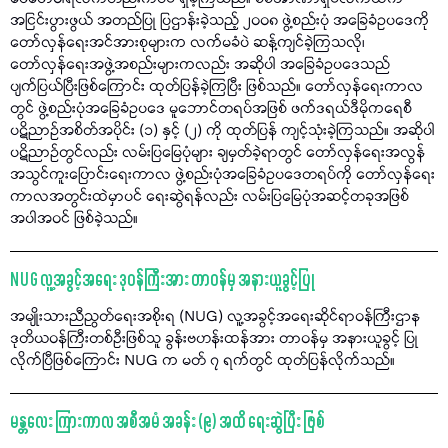
အငြင်းပွားဖွယ် အတည်ပြု ပြဌာန်းခဲ့သည့် ၂၀၀၈ ဖွဲ့စည်းပုံ အခြေခံဥပဒေကို
တော်လှန်ရေးအင်အားစုများက လက်မခံပဲ ဆန့်ကျင်ခဲ့ကြသလို၊
တော်လှန်ရေးအဖွဲ့အစည်းများကလည်း အဆိုပါ အခြေခံဥပဒေသည်
ပျက်ပြယ်ပြီးဖြစ်ကြောင်း ထုတ်ပြန်ခဲ့ကြပြီး ဖြစ်သည်။ တော်လှန်ရေးကာလ
တွင် ဖွဲ့စည်းပုံအခြေခံဥပဒေ မူဘောင်တရပ်အဖြစ် ဖက်ဒရယ်ဒီမိုကရေစီ
ပဋိညာဉ်အစိတ်အပိုင်း (၁) နှင့် (၂) ကို ထုတ်ပြန် ကျင့်သုံးခဲ့ကြသည်။ အဆိုပါ
ပဋိညာဉ်တွင်လည်း လမ်းပြမြေပုံများ ချမှတ်ခဲ့ရာတွင် တော်လှန်ရေးအလွန်
အသွင်ကူးပြောင်းရေးကာလ ဖွဲ့စည်းပုံအခြေခံဥပဒေတရပ်ကို တော်လှန်ရေး
ကာလအတွင်းထဲမှာပင် ရေးဆွဲရန်လည်း လမ်းပြမြေပုံအဆင့်တခုအဖြစ်
အပါအဝင် ဖြစ်ခဲ့သည်။
NUG လူ့အခွင့်အရေး ဒုဝန်ကြီးအား တာဝန်မှ အနားယူခွင့်ပြု
အမျိုးသားညီညွတ်ရေးအစိုးရ (NUG) လူ့အခွင့်အရေးဆိုင်ရာဝန်ကြီးဌာန
ဒုတိယဝန်ကြီးတစ်ဦးဖြစ်သူ ခွန်းဗဟန်းထန်အား တာဝန်မှ အနားယူခွင့် ပြု
လိုက်ပြီဖြစ်ကြောင်း NUG က မတ် ၇ ရက်တွင် ထုတ်ပြန်လိုက်သည်။
မန္တလေး ကြားကာလ အစီအမံ အခန်း (၉) အထိ ရေးဆွဲပြီး ဖြစ်