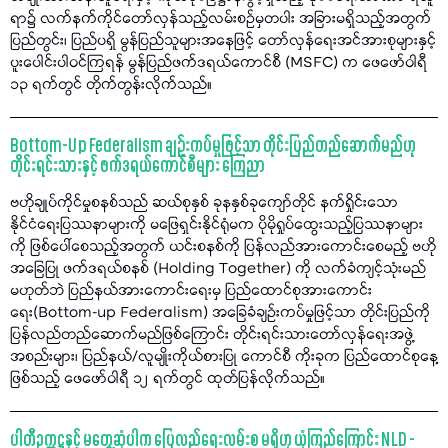
ရာ၌ လက်နက်ကိုင်တော်လှန်သည့်လမ်းစဉ်မှတပါး အခြားမရှိသည့်အတွက်
ပြည်တွင်း၊ ပြည်ပရှိ မွန်ပြည်သူများအနေဖြင့် တော်လှန်ရေးအင်အားစုများနှင့်
ပူးပေါင်းပါဝင်ကြရန် မွန်ပြည်ဖက်ဒရယ်ကောင်စီ (MSFC) က ဖေဖော်ဝါရီ
၁၃ ရက်တွင် တိုက်တွန်းလိုက်သည်။
Bottom-Up Federalism ချဉ်းကပ်မှုဖြင့်သာ တိုင်းပြည်တည်ဆောက်မည်ဟု
တိုင်းရင်းသားနှင့် ဖက်ဒရယ်ကောင်စီများ ကြေညာ
ဗဟိုချုပ်ကိုင်မှုစနစ်သည် ဆယ်စုနှစ် ခုနနှစ်ခုကျော်တိုင် နက်ရှိုင်းသော
နိုင်ငံရေးပြဿနာများကို မဖြေရှင်းနိုင်ရုံမက ပိုမိုရှုပ်ထွေးသည့်ပြဿနာများ
ကို ဖြစ်ပေါ်စေသည့်အတွက် ယင်းစနစ်ကို ပြန်လည်အားကောင်းစေမည့် ဗဟို
အခြေပြု ဖက်ဒရယ်စနစ် (Holding Together) ကို လက်ခံကျင့်သုံးမည်
မဟုတ်ဘဲ ပြည်နယ်အားကောင်းရေးမှ ပြည်ထောင်စုအားကောင်း
ရေး(Bottom-up Federalism) အခြေခံချဉ်းကပ်မှုဖြင့်သာ တိုင်းပြည်ကို
ပြန်လည်တည်ဆောက်မည်ဖြစ်ကြောင်း တိုင်းရင်းသားတော်လှန်ရေးအဖွဲ့
အစည်းများ၊ ပြည်နယ်/လူမျိုးကိုယ်စားပြု ကောင်စီ ကိုးခုက ပြည်ထောင်စုနေ့
ဖြစ်သည့် ဖေဖော်ဝါရီ ၁၂ ရက်တွင် ထုတ်ပြန်လိုက်သည်။
ပါတီဥက္ကဋ္ဌနှင့် မတွေ့ဆုံပါက ပြေလည်ရေးလမ်းစ မရှိဟု ယုံကြည်ကြောင်း NLD -