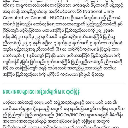
ဆိုင်ရာ စာရွက်စာတမ်းတစ်စောင်ဖြစ်သော ဖက်ဒရယ် ဒီမိုကရေစီ ပဋိညာဉ်
အရ အမျိုးသားညီညွတ်ရေး အတိုင်ပင်ခံကောင်စီ (National Unity
Consultative Council - NUCC) က ဦးဆောင်ကျင်းပသည့် ညီလာခံ
တစ်ရပ် ဖြစ်သည်။ တော်လှန်ရေးကာလတလျောက် ပြည်သူ့ညီလာခံကို နှစ်
ကြိမ်ကျင်းပခဲ့ပြီးဖြစ်ကာ ပထမအကြိမ် ပြည်သူ့ညီလာခံကို ၂၀၂၂ခုနှစ်၊
ဇန်နဝါရီ ၂၇ ရက်မှ ၂၉ ရက်အထိ ကျင်းပခဲ့ပြီး၊ ဒုတိယအကြိမ် ပြည်သူ့
ညီလာခံကို ၂၀၂၄ ခုနှစ်၊ ဧပြီလ ၄ ရက်မှ ၉ ရက်အထိ ၅ ရက်တာ ကျင်းပခဲ့
သည်။ ပဋိညာဉ်အရ ညီလာခံကို (၆) လ တစ်ကြိမ်ကျင်းပရန် ပြဌာန်းထား
သော်လည်း (၂) နှစ်ကျော် ကြာပြီးမှသာ ဒုတိယအကြိမ် ပြည်သူ့ညီလာခံကို
ကျင်းပနိုင်ခဲ့ခြင်း ဖြစ်သည်။ ဒုတိယအကြိမ် ပြည်သူ့ညီလာခံတွင် ညီလာခံကို
(၆) လ တစ်ကြိမ်ကျင်းပရန် ထပ်လောင်းအတည်ပြုထားသဖြင့် တတိယ
အကြိမ် ပြည်သူ့ညီလာခံကို မကြာမီ ကျင်းပလာနိုင်ဖွယ် ရှိသည်။
NGO/INGO များအား ကန့်သတ်ချက် MTC ထုတ်ပြန်
မလိုလားအပ်သည့် တရားမဝင် အဖွဲ့အစည်းများနှင့် တရားမဝင် ဆေးဝါး
သယ်ဆောင်မှုများ ရှိနေသည့်အတွက် မရာနယ်မြေအတွင်း အစိုးရ မဟုတ်သ
ည့် ပြည်တွင်း ပြည်ပအဖွဲ့အစည်း (NGOs/INGOs) များအနေဖြင့် စီမံကိန်း
အကောင်အထည်ဖော်ရာ၌ အဆင်ပြေစေရန်နှင့် လုံခြုံရေးအတွက်
ပြည်ထဲရေးနှင့် ဒေသန္တရအုပ်ချုပ်ရေးဌာနသို့ သတင်းပေးပိုရမည်ဟု မရာ