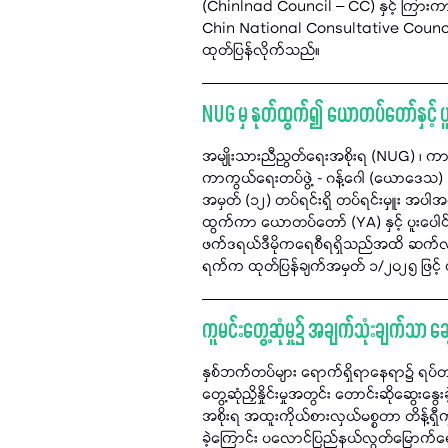
(Chinlnad Council – CC) နှင့် ကြားကာ
Chin National Consultative Council 
ထုတ်ပြန်လိုက်သည်။
NUG မှ နုတ်ထွက်၍ ယောတပ်တော်နှင့် ပူ
အမျိုးသားညီညွတ်ရေးအစိုးရ (NUG) ၊ က
ကာကွယ်ရေးတပ်ဖွဲ့ - ဂန့်ဂေါ (ယောဒ
အမှတ် (၁၂) တပ်ရင်းရှိ တပ်ရင်းမှူး အပါ
ထွက်ကာ ယောတပ်တော် (YA) နှင့် ပူးပေါင်း
ဖက်ဒရယ်ဒီမိုကရေစီရရှိသည်အထိ ဆက်လက်တ
ရက်က ထုတ်ပြန်ချက်အမှတ် ၁/၂၀၂၅ ဖြင့
ကူမင်းတွေ့ဆုံမှု၌ အချက်သုံးချက်သာ 
နှစ်ဘက်တပ်များ ရောက်ရှိရာနေရာ၌ ရပ်
တွေ့ဆုံညှိနှိုင်းမှုအတွင်း တောင်းဆိုဆွေး
အစိုးရ အထူးကိုယ်စားလှယ်မစ္စတာ တိန့်ရှီကျ
ခဲ့ကြောင်း ပလောင်ပြည်နယ်လွတ်မြောက်