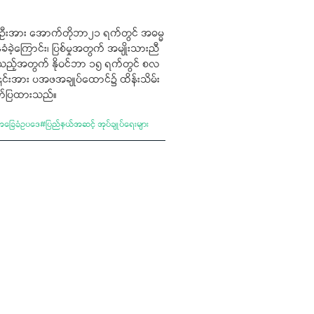
ီးတစ်ဦးအား အောက်တိုဘာ၂၁ ရက်တွင် အဓမ္မ
ံခဲ့ကြောင်း၊ ပြစ်မှုအတွက် အမျိုးသားညီ
ည့်အတွက် နိုဝင်ဘာ ၁၅ ရက်တွင် စလ
၎င်းအား ပအဖအချုပ်ထောင်၌ ထိန်းသိမ်း
ော်ပြထားသည်။
ုံအခြေခံဥပဒေ
#
ပြည်နယ်အဆင့် အုပ်ချုပ်ရေးများ