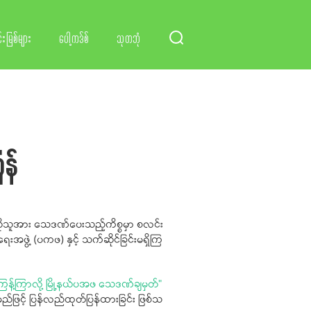
်းမြစ်များ
ပေါ့ကဒ်စ်
သုတဘုံ
န်
 ဦးစဆိုသူအား သေဒဏ်ပေးသည့်ကိစ္စမှာ စလင်း
းအဖွဲ့ (ပကဖ) နှင့် သက်ဆိုင်ခြင်းမရှိကြ
ြန့်ကြာလို့ မြို့နယ်ပအဖ သေဒဏ်ချမှတ်"
်ဖြင့် ပြန်လည်ထုတ်ပြန်ထားခြင်း ဖြစ်သ