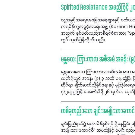
Spirited Resistance အမည်ဖြင့် ၂၀
လူ့အခွင့်အရေးအခြေအနေများနှင့် ပတ်သက
ကရင်နီလူ့အခွင့်အရေးအဖွဲ့ (Karenni 
အတွက် နှစ်ပတ်လည်အစီရင်ခံစာအား "Spi
တွင် ထုတ်ပြန်လိုက်သည်။
မန္တလေး ကြားကာလ အစီအမံ အခန်း (၉) အ
မန္တလေးဒေသ ကြားကာလအစီအမံအား အများ
လက်ရှိတွင် အခန်း (၉) ခု အထိ ရေးဆွဲပြီး
ဆိုင်ရာ ချိတ်ဆက်ညှိနှိုင်ရေးနှင့် မူကြ
၄/၂၀၂၅ ဖြင့် ဖေဖော်ဝါရီ ၂၆ ရက်က ထုတ်
တစ်ခုတည်းသော ချင်းအမျိုးသားကောင်စီ
ချင်းပြည်နယ်၌ ကောင်စီနှစ်ရပ် ရှိနေခြင်း
အမျိုးသားကောင်စီ" အမည်ဖြင့် ပေါင်းစည်း