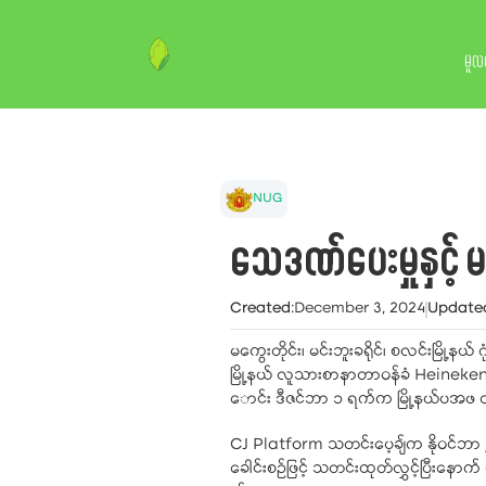
မူလ
NUG
သေဒဏ်ပေးမှုနှင့် 
Created
:
December 3, 2024
Update
မကွေးတိုင်း၊ မင်းဘူးခရိုင်၊ စလင်းမြို့န
မြို့နယ် လူသားစာနာတာဝန်ခံ Heineken ၏ တ
ောင်း ဒီဇင်ဘာ ၁ ရက်က မြို့နယ်ပအဖ တာ
CJ Platform သတင်းပေ့ချ်က နိုဝင်ဘာ
ခေါင်းစဉ်ဖြင့် သတင်းထုတ်လွှင့်ပြီးနေ