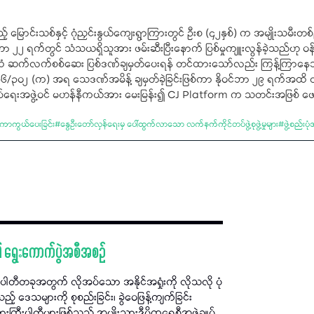
့် မြောင်းသစ်နှင့် ဂုံညှင်းနွယ်ကျေးရွာကြားတွင် ဦးစ (၄၂နှစ်) က အမျိုးသမ
ာ ၂၂ ရက်တွင် သံသယရှိသူအား ဖမ်းဆီးပြီးနောက် ပြစ်မှုကျူးလွန်ခဲ့သည်ဟု ဝန်ခ
ံ ဆက်လက်စစ်ဆေး ပြစ်ဒဏ်ချမှတ်ပေးရန် တင်ထားသော်လည်း ကြန့်ကြာနေသ
၇၆/၃၀၂ (က) အရ သေဒဏ်အမိန့် ချမှတ်ခဲ့ခြင်းဖြစ်ကာ နိုဝင်ဘာ ၂၉ ရက်အထိ 
်ချုပ်ရေးအဖွဲ့၀င် မဟန်နီကယ်အား မေးမြန်း၍ CJ Platform က သတင်းအဖြစ် ဖ
 ကာကွယ်ပေးခြင်း
#
နွေဦးတော်လှန်ရေးမှ ပေါ်ထွက်လာသော လက်နက်ကိုင်တပ်ဖွဲ့စုဖွဲ့မှုများ
#
ဖွဲ့စည်းပ
၏ ရွေးကောက်ပွဲအစီအစဉ်
မှာ ပါတီတခုအတွက် လိုအပ်သော အနိုင်အရှုံးကို လိုသလို ပုံ
 ဒေသများကို စုစည်းခြင်း၊ ခွဲဝေဖြန့်ကျက်ခြင်း
ီးပါတီများဖြစ်သည့်​ အမျိုးသားဒီမိုကရေစီအဖွဲ့ချုပ်