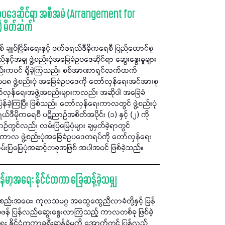
ေခံဥပဒေဆိုင်ရာ အစီအမံ (Arrangement for
) မိတ်ဆက်
ချုပ်ငြိမ်းရေးနှင့် ဖက်ဒရယ်ဒီမိုကရေစီ ပြည်ထောင်စု
့အမျှ ဖွဲ့စည်းပုံအခြေခံဥပဒေဆိုင်ရာ ဆွေးနွေးမှုများ
ည်းကပင် ရှိခဲ့ကြသည်။ စစ်အာဏာရှင်လက်ထက်
၂၀၀၈ ဖွဲ့စည်းပုံ အခြေခံဥပဒေကို တော်လှန်ရေးအင်အားစု
ော်လှန်ရေးအဖွဲ့အစည်းများကလည်း အဆိုပါ အခြေခံ
်ခဲ့ကြပြီး ဖြစ်သည်။ တော်လှန်ရေးကာလတွင် ဖွဲ့စည်းပုံ
မိုကရေစီ ပဋိညာဉ်အစိတ်အပိုင်း (၁) နှင့် (၂) ကို
ဉ်တွင်လည်း လမ်းပြမြေပုံများ ချမှတ်ခဲ့ရာတွင်
ကာလ ဖွဲ့စည်းပုံအခြေခံဥပဒေတရပ်ကို တော်လှန်ရေး
းပြမြေပုံအဆင့်တခုအဖြစ် အပါအဝင် ဖြစ်ခဲ့သည်။
်မာ့အရေး နိုင်ငံတကာ ခြေဆန့်ခဲ့သမျှ
အဝေး၊ ကုလသမဂ္ဂ အထွေထွေညီလာခံတို့နှင့် မြန်
င် တဖန် ပြန်လည်ဆွေးနွေးလာကြသည့် ကာလတစ်ခု ဖြစ်ခဲ့
ိုင်ငံတကာခရီးဆန့်ခဲ့မှုကို အောက်တွင် ပြန်လည်