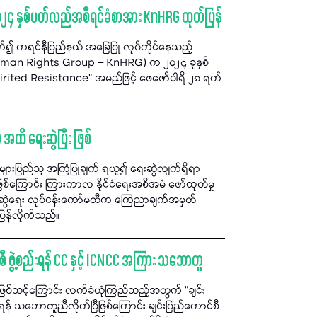
၂၄ နှစ်ပတ်လည်အစီရင်ခံစာအား KnHRG ထုတ်ပြန်
်၍ ကရင်နီပြည်နယ် အခြေပြု လုပ်ကိုင်နေသည့်
Human Rights Group – KnHRG) က ၂၀၂၄ ခုနှစ်
rited Resistance” အမည်ဖြင့် ဖေဖော်ဝါရီ ၂၈ ရက်
ထိ ရေးဆွဲပြီး ဖြစ်
ပြည်သူ အကြံပြုချက် ရယူ၍ ရေးဆွဲလျက်ရှိရာ
 ဖြစ်ကြောင်း ကြားကာလ နိုင်ငံရေးအစီအမံ ဖော်ထုတ်မှု
မ်းရေးဆွဲရေး လုပ်ငန်းကော်မတီက ကြေညာချက်အမှတ်
ပြန်လိုက်သည်။
 ဖွဲ့စည်းရန် CC နှင့် ICNCC အကြား သဘောတူ
 မဖြစ်သင့်ကြောင်း လက်ခံယုံကြည်သည့်အတွက် "ချင်း
ရန် သဘောတူညီလိုက်ပြီဖြစ်ကြောင်း ချင်းပြည်ကောင်စီ