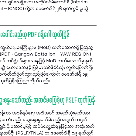
လ ချင်းအမျိုးသား အတိုင်ပင်ခံကောင်စီ (Interim
– ICNCC) တို့က ဖေဖော်ဝါရီ ၂၆ ရက်တွင် ပူးတွဲ
းပေါင်းမည်ဟု PDF ဂန့်ဂေါ ထုတ်ပြန်
ာကွယ်ရေးဝန်ကြီးဌာန (MoD) လက်အောက်ရှိ ပြည်သူ့
ေသ) (PDF - Gangaw Battalion – YAW REGION)
အဝင် တပ်ဖွဲ့ဝင်များအနေဖြင့် MoD လက်အောက်မှ နုတ်
၍ ယောဒေသနှင့် မြန်မာတစ်နိုင်ငံလုံး လွတ်မြောက်ပြီး
ိုက်ပွဲဝင်သွားမည်ဖြစ်ကြောင်း ဖေဖော်ဝါရီ ၁၉
် ထုတ်ပြန်ကြေညာလိုက်သည်။
ဆွေးနွေးသော်လည်း အဆင်မပြေခဲ့ဟု PSLF ထုတ်ပြန်
တန့်ကာ အပစ်ရပ်ရေး အပါအဝင် အချက်သုံးချက်အား
နွေးခဲ့သော်လည်း ဆွေးနွေးမှုခက်ခဲသည့်အတွက် တရုတ်
ွင်းဦးဆောင်မှုဖြင့် ထပ်မံတွေ့ဆုံရန်ဖြင့်သာ အဆုံးသတ်
ရေးတပ်ဦး (PSLF/TNLA) က ဖေဖော်ဝါရီ ၁၉ ရက်တွင်