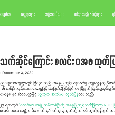
စာမျက်နှာ
ယန္တရားများ
အဖွဲ့အစည်းများ
ထင်ရှားသည့်ဖြစ်စဉ်များ
ရင
မသက်ဆိုင်ကြောင်း စလင်း ပအဖ ထုတ်ပြ
d
:
December 3, 2024
ယ် ဂုံညှင်းနွယ်ကျေးရွာတွင် ဖြစ်ပွားသည့် အဓမ္မပြုကျင့်၊ လူသတ်မှု ကျူးလွန်သူ
စ်ဦးတည်းသဘောဆန္ဒဖြင့် ဆုံးဖြတ်ခဲ့ခြင်းဖြစ်ကာ မြို့နယ် ပြည်သူ့အုပ်ချုပ်ရေ
ဝန်ခံ နှင်းဆီအမည်ဖြင့်
လူထုထံ အသိပေး ထုတ်ပြန်
ထားသည်။
 ၂၉ ရက်တွင်
"စလင်းမှာ အမျိုးသမီးတစ်ဦးကို အဓမ္မပြုကျင့်သတ်ဖြတ်သူ NUG က
ာက် စလင်း ပဖအ အဖွဲ့က မိဘပြည်သူ/ပြည်သူလူထုထံသို့ သတင်းထုတ်ပြန်ချက် အမည