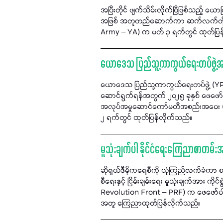
အပြီးတိုင် ဖျက်သိမ်းလိုက်ပြီဖြစ်သည့် ယ
အဖြစ် အတူတည်ဆောက်ကာ ဆက်လက်တိုက်ပ
Army – YA) က မတ် ၃ ရက်တွင် ထုတ်ပြန
ယောဒေသ ပြည်သူ့ကာကွယ်ရေးတပ်ဖွဲ့အား 
ယောဒေသ ပြည်သူ့ကာကွယ်ရေးတပ်ဖွဲ့ (YPDF
ဆောင်ရွက်ရန်အတွက် ၂၀၂၅ ခုနှစ် ဖေဖော်ဝ
အလုပ်အမှုဆောင်ကော်မတီအစည်းအဝေး (၂/၂၀
၂ ရက်တွင် ထုတ်ပြန်လိုက်သည်။
မူသုံးချက်ပါ နိုင်ငံရေးကြေညာစာတမ်း
ဆိုရှယ်ဒီမိုကရေစီကို ယုံကြည်လက်ခံကာ 
စီရေးနှင့် ငြိမ်းချမ်းရေး မူသုံးချက်အား 
Revolution Front – PRF) က ဖေဖော်ဝါရီ
အတူ ကြေညာထုတ်ပြန်လိုက်သည်။