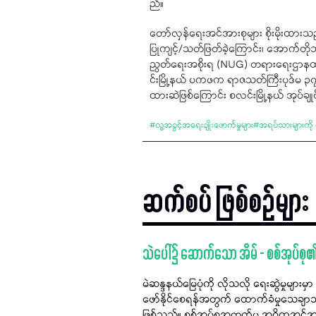
ည်။
တော်လှန်ရေးအင်အားစုများ စိုးမိုးထားသည
ပြုကျင့်/သတ်ဖြတ်ခဲ့ကြောင်း၊ အောက်တိုဘ
ညွတ်ရေးအစိုးရ (NUG) တရားရေးဌာနထ
င်းမြို့နယ် ပကဖက ရာဇသတ်ကြီးပုဒ်မ ၃
ထားဆဲဖြစ်ကြောင်း စလင်းမြို့နယ် အုပ
#
လူ့အခွင့်အရေးချိုးဖောက်မှုများ
#
အရပ်သားများကို
ဆက်စပ် ဖြစ်စဉ်များ
သဲပေါ်၌ ဆောက်သော အိမ် - စစ်အုပ်စု
မဲဆန္ဒနယ်မြေပုံကို လိုသလို​ ရေးဆွဲမှုများ
ဖော်နိုင်စေရန်အတွက် ထောက်ခံမှုသေချာသည့်
ဖြစ်သည်။ စစ်အုပ်စုအတွက်မူ အဓိကအင်အားကြ