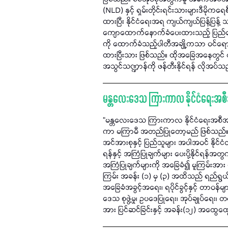
(NLD) နှင့် ရှမ်းတိုင်းရင်းသားများဒီမိုကရေ
ထားပြီး နိုင်ငံရေးအရ ကျယ်ကျယ်ပြန့်ပြန
ကျောထောက်နောက်ခံပေးထားသည့် ပြည်ထောင်စုက
ကို ထောက်ခံသည့်ပါတီအချို့ကသာ ဝင်ရောက်
ထားပြီးသား ဖြစ်သည်။ ထိုအခြေအနေတွင် ရွေ
အသွင်သဏ္ဍာန်ကို ဖန်တီးနိုင်ရန် လိုအပ်
မန္တလေးဒေသ ကြားကာလ နိုင်ငံရေးအစ
“မန္တလေးဒေသ ကြားကာလ နိုင်ငံရေးအစီအမံ” (
ကာ မကြာမီ အတည်ပြုတော့မည် ဖြစ်သည်။ ရေ
အင်အားစုနှင့် ပြည်သူများ အပါအဝင် နိုင်ငံ
ရန်နှင့် အကြံပြုချက်များ ပေးပို့နိုင်ရန်အ
အကြံပြုချက်များကို အခြေခံ၍ မူကြမ်းအား 
ကြမ်း အခန်း (၁) မှ (၃) အထိသည် ရည်ရွယ်ခ
အခြေခံအခွင့်အရေး၊ ရပိုင်ခွင့်နှင့် တာဝန
ဒေသ စုဖွဲ့မှု၊ ဥပဒေပြုရေး၊ အုပ်ချုပ်ရေ
အား ပြင်ဆင်ခြင်းနှင့် အခန်း(၁၂) အထွေထွေပ