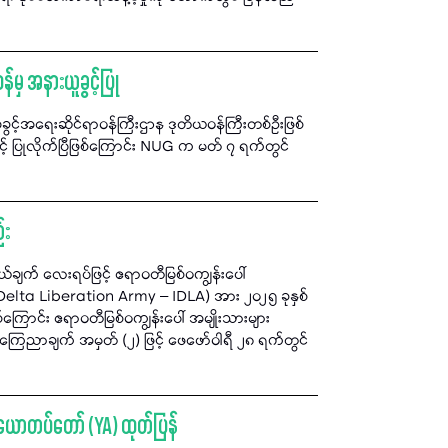
်မှ အနားယူခွင့်ပြု
င့်အရေးဆိုင်ရာဝန်ကြီးဌာန ဒုတိယဝန်ကြီးတစ်ဦးဖြစ်
့် ပြုလိုက်ပြီဖြစ်ကြောင်း NUG က မတ် ၇ ရက်တွင်
်း
်ချက် လေးရပ်ဖြင့် ဧရာဝတီမြစ်ဝကျွန်းပေါ်
lta Liberation Army – IDLA) အား ၂၀၂၅ ခုနှစ်
်ကြောင်း ဧရာဝတီမြစ်ဝကျွန်းပေါ် အမျိုးသားများ
က ကြေညာချက် အမှတ် (၂) ဖြင့် ဖေဖော်ဝါရီ ၂၈ ရက်တွင်
်း ယောတပ်တော် (YA) ထုတ်ပြန်