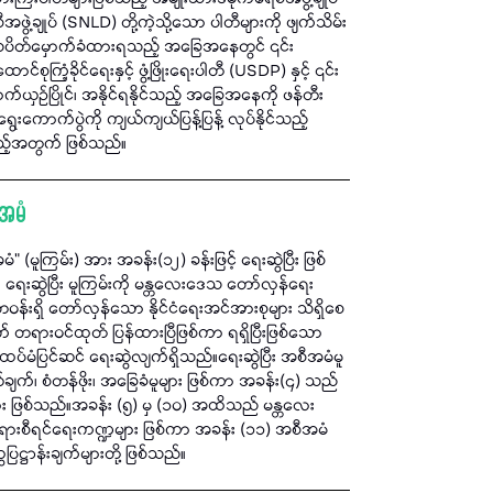
စီအဖွဲ့ချုပ် (SNLD) တို့ကဲ့သို့သော ပါတီများကို ဖျက်သိမ်း
့် သပိတ်မှောက်ခံထားရသည့် အခြေအနေတွင် ၎င်း
ြံ့ခိုင်ရေးနှင့် ဖွံ့ဖြိုးရေးပါတီ (USDP) နှင့် ၎င်း
ယှဉ်ပြိုင်၊ အနိုင်ရနိုင်သည့် အခြေအနေကို ဖန်တီး
းကောက်ပွဲကို ကျယ်ကျယ်ပြန့်ပြန့် လုပ်နိုင်သည့်
သည့်အတွက် ဖြစ်သည်။
ီအမံ
မူကြမ်း) အား အခန်း(၁၂) ခန်းဖြင့် ရေးဆွဲပြီး ဖြစ်
းဆွဲပြီး မူကြမ်းကို မန္တလေးဒေသ တော်လှန်ရေး
တဝန်းရှိ တော်လှန်သော နိုင်ငံရေးအင်အားစုများ သိရှိစေ
တွက် တရားဝင်ထုတ် ပြန်ထားပြီဖြစ်ကာ ရရှိပြီးဖြစ်သော
ထပ်မံပြင်ဆင် ရေးဆွဲလျက်ရှိသည်။ရေးဆွဲပြီး အစီအမံမူ
ျက်၊ စံတန်ဖိုး၊ အခြေခံမူများ ဖြစ်ကာ အခန်း(၄) သည်
်များ ဖြစ်သည်။အခန်း (၅) မှ (၁၀) အထိသည် မန္တလေး
း၊ တရားစီရင်ရေးကဏ္ဍများ ဖြစ်ကာ အခန်း (၁၁) အစီအမံ
ြဋ္ဌာန်းချက်များတို့ ဖြစ်သည်။