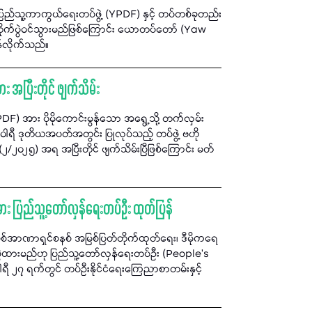
ောပြည်သူ့ကာကွယ်ရေးတပ်ဖွဲ့ (YPDF) နှင့် တပ်တစ်ခုတည်း
ွဲဝင်သွားမည်ဖြစ်ကြောင်း ယောတပ်တော် (Yaw
်လိုက်သည်။
အပြီးတိုင် ဖျက်သိမ်း
) အား ပိုမိုကောင်းမွန်သော အရွေ့သို့ တက်လှမ်း
ါရီ ဒုတိယအပတ်အတွင်း ပြုလုပ်သည့် တပ်ဖွဲ့ ဗဟို
၂၅) အရ အပြီးတိုင် ဖျက်သိမ်းပြီဖြစ်ကြောင်း မတ်
အား ပြည်သူ့တော်လှန်ရေးတပ်ဦး ထုတ်ပြန်
စစ်အာဏာရှင်စနစ် အမြစ်ပြတ်တိုက်ထုတ်ရေး၊ ဒီမိုကရေ
ကိုင်စွဲထားမည်ဟု ပြည်သူ့တော်လှန်ရေးတပ်ဦး (People’s
 ၂၇ ရက်တွင် တပ်ဦးနိုင်ငံရေးကြေညာစာတမ်းနှင့်