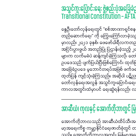
အသွင်ကူးပြောင်းရေး ဖွဲ့စည်းပုံအခြ
Transitional Constitution – AFTA
နွေဦးတော်လှန်ရေးတွင် “စစ်အာဏာရှင်စနစ် 
တည်ဆောက်ရေး” ကို ကြွေးကြော်လာခဲ့သည်နှင်
မှာလည်း ၂၀၂၁ ခုနှစ်၊ ဖေဖော်ဝါရီလကတ
အငြင်းပွားဖွယ် အတည်ပြု ပြဌာန်းခဲ့သည့် 
များက လက်မခံပဲ ဆန့်ကျင်ခဲ့ကြသလို၊ တ
ဥပဒေသည် ပျက်ပြယ်ပြီးဖြစ်ကြောင်း ထုတ်ပြန
အခြေခံဥပဒေ မူဘောင်တရပ်အဖြစ် ဖက်ဒရယ်ဒီ
ထုတ်ပြန် ကျင့်သုံးခဲ့ကြသည်။ အဆိုပါ ပဋိညာ
တော်လှန်ရေးအလွန် အသွင်ကူးပြောင်းရေး
ကာလအတွင်းထဲမှာပင် ရေးဆွဲရန်လည်း လမ်
အာဆီယံ၊ ကုလနှင့် အောက်တိုဘာတွင် မြန
အောက်တိုဘာလသည် အာဆီယံထိပ်သီးအစည်း
မာ့အရေးကိစ္စ ကမ္ဘာ့နိုင်ငံရေးဇာတ်ခုံတွ
သည်။ အောက်တိုဘာလအတွင်း မြန်မာ့အရေး န