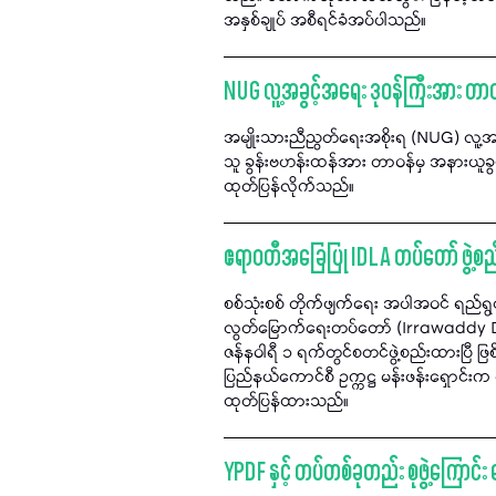
အနှစ်ချုပ် အစီရင်ခံအပ်ပါသည်။
NUG လူ့အခွင့်အရေး ဒုဝန်ကြီးအား တာဝန
အမျိုးသားညီညွတ်ရေးအစိုးရ (NUG) လူ့အခွ
သူ ခွန်းဗဟန်းထန်အား တာဝန်မှ အနားယူခွင
ထုတ်ပြန်လိုက်သည်။
ဧရာဝတီအခြေပြု IDLA တပ်တော် ဖွဲ့စည
စစ်သုံးစစ် တိုက်ဖျက်ရေး အပါအဝင် ရည်ရွယ
လွတ်မြောက်ရေးတပ်တော် (Irrawaddy De
ဇန်နဝါရီ ၁ ရက်တွင်စတင်ဖွဲ့စည်းထားပြီ ဖြစ
ပြည်နယ်ကောင်စီ ဥက္ကဋ္ဌ မန်းဖန်းရှောင်း
ထုတ်ပြန်ထားသည်။
YPDF နှင့် တပ်တစ်ခုတည်း စုဖွဲ့ကြောင