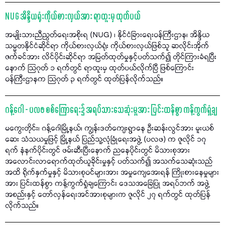
NUG အိန္ဒိယရုံးကိုယ်စားလှယ်အား ရာထူးမှ ထုတ်ပယ်
အမျိုးသားညီညွတ်ရေးအစိုးရ (NUG) ၊ နိုင်ငံခြားရေးဝန်ကြီးဌာန၊ အိန္ဒိယ
သမ္မတနိုင်ငံဆိုင်ရာ ကိုယ်စားလှယ်ရုံး ကိုယ်စားလှယ်ဖြစ်သူ ဆလိုင်းအိုက်
ဇက်ခင်အား လိင်ပိုင်းဆိုင်ရာ အမြတ်ထုတ်မှုနှင့်ပတ်သက်၍ တိုင်ကြားခံရပြီး
နောက် သြဂုတ် ၁ ရက်တွင် ရာထူးမှ ထုတ်ပယ်လိုက်ပြီ ဖြစ်ကြောင်း
ဝန်ကြီးဌာနက သြဂုတ် ၃ ရက်တွင် ထုတ်ပြန်လိုက်သည်။
ဂန့်ဂေါ - ပလဖ စစ်ကြောရေး၌ အရပ်သားသေဆုံးမှုအား ပြင်းထန်စွာ ကန့်ကွက်ရှုံ့ချ
မကွေးတိုင်း၊ ဂန့်ဂေါမြို့နယ်၊ ကျွန်းဒတ်ကျေးရွာနေ ဦးဆန်းလွင်အား မူးယစ်
ဆေး သံသယမှုဖြင့် မြို့နယ် ပြည်သူ့လုံခြုံရေးအဖွဲ့ (ပလဖ) က ဇူလိုင် ၁၇
ရက် နံနက်ပိုင်းတွင် ဖမ်းဆီးပြီးနောက် ညနေပိုင်းတွင် မိသားစုအား
အလောင်းလာရောက်ထုတ်ယူခိုင်းမှုနှင့် ပတ်သက်၍ အသက်သေဆုံးသည်
အထိ ရိုက်နှက်မှုနှင့် မိသားစုဝင်များအား အမှုကျေအေးရန် ကြိုးစားနေမှုများ
အား ပြင်းထန်စွာ ကန့်ကွက်ရှုံချကြောင်း ဒေသအခြေပြု အရပ်ဘက် အဖွဲ့
အစည်းနှင့် တော်လှန်ရေးအင်အားစုများက ဇူလိုင် ၂၇ ရက်တွင် ထုတ်ပြန်
လိုက်သည်။