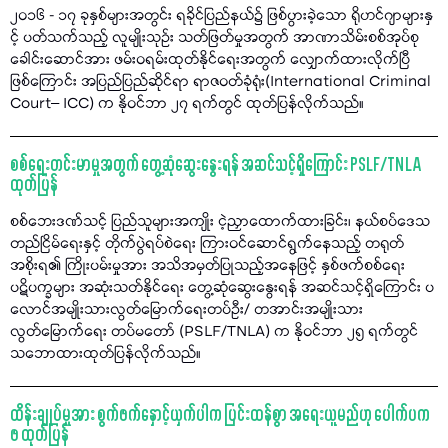
၂၀၁၆ - ၁၇ ခုနှစ်များအတွင်း ရခိုင်ပြည်နယ်၌ ဖြစ်ပွားခဲ့သော ရိုဟင်ဂျာများနှ
င့် ပတ်သက်သည့် လူမျိုးသုဉ်း သတ်ဖြတ်မှုအတွက် အာဏာသိမ်းစစ်အုပ်စု
ခေါင်းဆောင်အား ဖမ်းဝရမ်းထုတ်နိုင်ရေးအတွက် လျှောက်ထားလိုက်ပြီ
ဖြစ်ကြောင်း အပြည်ပြည်ဆိုင်ရာ ရာဇဝတ်ခုံရုံး(International Criminal
Court– ICC) က နိုဝင်ဘာ ၂၇ ရက်တွင် ထုတ်ပြန်လိုက်သည်။
စစ်ရေးတင်းမာမှုအတွက် တွေ့ဆုံဆွေးနွေးရန် အဆင်သင့်ရှိကြောင်း PSLF/TNLA
ထုတ်ပြန်
စစ်ဘေးဒဏ်သင့် ပြည်သူများအကျိုး ငဲ့ညှာထောက်ထားခြင်း၊ နယ်စပ်ဒေသ
တည်ငြိမ်ရေးနှင့် တိုက်ပွဲရပ်စဲရေး ကြားဝင်ဆောင်ရွက်နေသည့် တရုတ်
အစိုးရ၏ ကြိုးပမ်းမှုအား အသိအမှတ်ပြုသည့်အနေဖြင့် နှစ်ဖက်စစ်ရေး
ပဋိပက္ခများ အဆုံးသတ်နိုင်ရေး တွေ့ဆုံဆွေးနွေးရန် အဆင်သင့်ရှိကြောင်း ပ
လောင်အမျိုးသားလွတ်မြောက်ရေးတပ်ဦး/ တအာင်းအမျိုးသား
လွတ်မြောက်ရေး တပ်မတော် (PSLF/TNLA) က နိုဝင်ဘာ ၂၅ ရက်တွင်
သဘောထားထုတ်ပြန်လိုက်သည်။
ထိန်းချုပ်မှုအား စွက်ဖက်နှောင့်ယှက်ပါက ပြင်းထန်စွာ အရေးယူမည်ဟု ပေါက်ပက
ဖ ထုတ်ပြန်