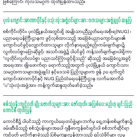
ဖြစ်ကြောင်း ကုလသမဂ္ဂက ထုတ်ပြန်ထားသည်။
ပုလဲ ကျောင်းအာဏာပိုင်နှင့် ပသုံးလုံးအဖွဲ့ဝင်များအား ဗကသများအဖွဲ့ချုပ် ဆန္ဒပြ
စစ်ကိုင်းတိုင်း၊ ပုလဲမြို့နယ်အတွင်းရှိ အမျိုးသားညီညွတ်ရေးအစိုးရ(NUG) ၊
ပညာရေးဝန်ကြီးဌာနက ဖွင့်လှစ်ထားသည့် အခြေခံပညာကျောင်းများ၏
ကျောင်းဝင်ခွင့်လျှောက်ထားသူများ လိုက်နာရမည့်စည်းကမ်းချက်များ၌
လွတ်လပ်စွာပြောဆိုခွင့်၊ အသင်းအဖွဲ့၌ ပါဝင်ခွင့် ကန့်သတ်ချက်များပါရှိကာ
"လူတိုင်းလွတ်လပ်စွာ ပညာသင်ကြားခွင့်ရှိသည်" ဆိုသည့် အခြေခံလူ့အခွင့်
အရေးအား ချိုးဖောက်ရာ ရောက်သည့်အတွက် ပုလဲမြို့နယ် ကျောင်းသား
သမဂ္ဂ(ဗကသများအဖွဲ့ချုပ်) နှင့်ဒေသခံ ပြည်သူများက ဇွန် ၃၀ ရက်တွင်
ကျောင်းအာဏာပိုင်နှင့် NUG ပြည်ထဲရေးဝန်ကြီးဌာန လက်အောက်ခံ
"ပ"သုံးလုံးအဖွဲ့အား ကန့်ကွက်ဆန္ဒထုတ်ဖော်ခဲ့သည်။
စစ်သုံ့ပန်းကျင့်ဝတ် ချိုးဖောက်သူများအား ဖော်ထုတ်၊ အပြစ်ပေးမည်ဟု ချင်းပြည်
ကောင်စီ ထုတ်ပြန်
ကောင်စီ၌ ပါဝင်သည့် ကာကွယ်ရေးတပ်ဖွဲ့များဘက်မှ ရှေ့တန်းစစ်မျက်နှာ၌
ဖမ်းဆီးမိသည့် စစ်သုံ့ပန်းများအပေါ် ဂျနီဗာကွန်ဗင်းရှင်းပါ စစ်ဘက်ဆိုင်ရာ
ကျင့်ဝတ် မလိုက်နာခဲ့သည့် ပြစ်မှုကျူးလွန်ထားသည့် ရုပ်သံဖိုင်များ လူမှု