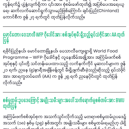
ကွန်ရက်၌ ပျံ့နှံ့လျက်ရှိကာ ၎င်းအား စုံစမ်းဖော်ထုတ်၍ အပြစ်ပေးအရေးယူ
ရေး ဆက်လက်ဆောင်ရွက်သွားမည်ဖြစ်ကြောင်း ချင်းပြည်(Chinland)
ကောင်စီက ဇွန် ၂၇ ရက်တွင် ထုတ်ပြန်လိုက်သည်။
မောင်တော၊ ဝေသာလီ WFP ဂိုဒေါင်အား စစ်အုပ်စုမီးရှို့သည့်ရုပ်သံဖိုင်အား AA ထုတ်
ပြန်
ရခိုင်ပြည်နယ်၊ မောင်တောမြို့နယ်၊ ဝေသာလီကျေးရွာရှိ World Food
Programme – WFP ဂိုဒေါင်နှင့် လူနေအိမ်အချို့အား အကြမ်းဖက်စစ်
အုပ်စုနှင့် ၎င်းတို့ သင်တန်းပေးထားသည့် လက်နက်ကိုင် မူဆလင်များက ဇွန်
၂၁ ရက်၊ ညနေ (၅)နာရီအချိန်ခန့်တွင် မီးရှို့ဖျက်ဆီးခဲ့သည်ဆိုသည့် ရုပ်သံဖိုင်
အား အာရက္ခတပ်တော် (AA) က ဇွန် ၂၅ ရက် ညနေပိုင်းတွင် ထုတ်ပြန်
လိုက်သည်။
စစ်မှုထမ်းဥပဒေကြောင့် အမျိုးသမီးများအပေါ် သက်ရောက်မှုစစ်တမ်းအား BWU
ထုတ်ပြန်
အကြမ်းဖက်စစ်အုပ်စုက အသက်သွင်းလိုက်သည့် မတရားစစ်မှုထမ်းဥပဒေ၌
အသက် (၁၈) နှစ်မှ (၃၅) နှစ်အတွင်း အမျိုးသမီးများ စစ်မှုထမ်းရမည်ဟု ပါရှိ