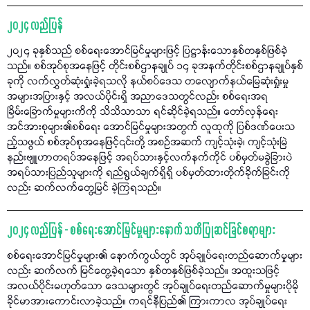
၂၀၂၄ လည်ပြန်
၂၀၂၄ ခုနှစ်သည် စစ်ရေးအောင်မြင်မှုများဖြင့် ပြဋ္ဌာန်းသောနှစ်တနှစ်ဖြစ်ခဲ့
သည်။ စစ်အုပ်စုအနေဖြင့် တိုင်းစစ်ဌာနချုပ် ၁၄ ခုအနက်တိုင်းစစ်ဌာနချုပ်နှစ်
ခုကို လက်လွှတ်ဆုံးရှုံးခဲ့ရသလို နယ်စပ်ဒေသ တလျောက်နယ်မြေဆုံးရှုံးမှု
အများအပြားနှင့် အလယ်ပိုင်းရှိ အညာဒေသတွင်လည်း စစ်ရေးအရ
ခြိမ်းခြောက်မှုများကိကို သိသိသာသာ ရင်ဆိုင်ခဲ့ရသည်။ တော်လှန်ရေး
အင်အားစုများ၏စစ်ရေး အောင်မြင်မှုများအတွက် လူထုကို ပြစ်ဒဏ်ပေးသ
ည့်သဖွယ် စစ်အုပ်စုအနေဖြင့်၎င်းတို့ အစဉ်အဆက် ကျင့်သုံးခဲ့၊ ကျင့်သုံးမြဲ
နည်းဗျူဟာတရပ်အနေဖြင့် အရပ်သားနှင့်လက်နက်ကိုင် ပစ်မှတ်မခွဲခြားပဲ
အရပ်သားပြည်သူများကို ရည်ရွယ်ချက်ရှိရှိ ပစ်မှတ်ထားတိုက်ခိုက်ခြင်းကို
လည်း ဆက်လက်တွေ့မြင် ခဲ့ကြရသည်။
၂၀၂၄ လည်ပြန် - စစ်ရေးအောင်မြင်မှုများနောက် သတိပြုဆင်ခြင်စရာများ
စစ်ရေးအောင်မြင်မှုများ၏ နောက်ကွယ်တွင် အုပ်ချုပ်ရေးတည်ဆောက်မှုများ
လည်း ဆက်လက် မြင်တွေ့ခဲ့ရသော နှစ်တနှစ်ဖြစ်ခဲ့သည်။ အထူးသဖြင့်
အလယ်ပိုင်းမဟုတ်သော ဒေသများတွင် အုပ်ချုပ်ရေးတည်ဆောက်မှုများပိုမို
ခိုင်မာအားကောင်းလာခဲ့သည်။ ကရင်နီပြည်၏ ကြားကာလ အုပ်ချုပ်ရေး