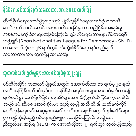
နိုင်ငံရေးရပ်တည်ချက် သဘောထားအား SNLD ထုတ်ပြန်
တိုက်ခိုက်ရေးအောင်ပွဲများမှသည် ပြည်သူ့နိုင်ငံရေးအောင်ပွဲများအထိ
ဆက်လက် သယ်ဆောင် အနားသတ်ပေးနိုင်မှသာ တည်ငြိမ်အေးချမ်းမှု
အစစ်အမှန်ကို ခံစားရမည်ဖြစ်ကြောင်း ရှမ်းတိုင်းရင်းသားများ ဒီမိုကရေစီ
အဖွဲ့ချုပ် (Shan Nationalities League for Democracy - SNLD)
က အောက်တိုဘာ ၂၆ ရက်တွင် ၎င်းတို့၏နိုင်ငံရေး ရပ်တည်ချက်
သဘောထားအား ထုတ်ပြန်ထားသည်။
ဘုတလင်သတ်ဖြတ်မှုများအား စစ်အုပ်စု ကျူးလွန်
စစ်ကိုင်းတိုင်း၊ ဘုတလင်မြို့နယ်အတွင်း အောက်တိုဘာ ၁၁ ရက်မှ ၂၀ ရက်
အထိ အကြမ်းဖက်စစ်အုပ်စုက အပြစ်မဲ့ အရပ်သားများအား ပစ်မှတ်ထား၍
ရက်စက်စွာ သတ်ဖြတ်ခြင်း၊ နေအိမ်များအား မီးရှို့ဖျက်ဆီးခြင်း၊ လူသားဒိုင်း
အဖြစ် ဖမ်းဆီးခေါ်ဆောင်ခြင်းများသည် လူမျိုးအသီးသီး၏ လက်နက်ကိုင်
တော်လှန်ရေးအင်အားစုများအပေါ် လက်စားချေရန်အတွက် နှစ်ပေါင်းများ
စွာ ကျင့်သုံးခဲ့သည့် စစ်ရေးနည်းဗျူဟာသာဖြစ်ကြောင်း အမျိုးသား
ညီညွတ်ရေးအစိုးရ (NUG) က အောက်တိုဘာ ၂၂ ရက်တွင် ထုတ်ပြန်သည်။