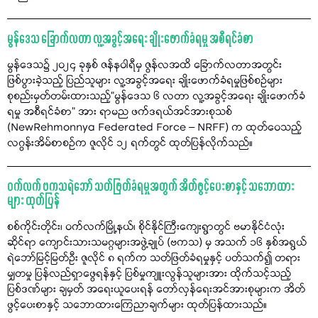
မွန်ဒေသ ခြောက်လတာ လူ့အခွင့်အရေး ချိုးဖောက်ခံရမှု အစီရင်ခံစာ
မွန်ဒေသ၌ ၂၀၂၄ ခုနှစ် ဇန်နဝါရီမှ ဇွန်လအထိ ခြောက်လတာအတွင်း
ဖြစ်ပွားခဲ့သည့် ပြည်သူများ လူ့အခွင့်အရေး ချိုးဖောက်ခံရမှုဖြစ်စဉ်များ
စုစည်းမှတ်တမ်းထားသည့်"မွန်ဒေသ ၆ လတာ လူ့အခွင့်အရေး ချိုးဖောက်ခံ
ရမှု အစီရင်ခံစာ" အား ရာမည ဖက်ဒရယ်အင်အားစုသစ်
(NewRehmonnya Federated Force – NRFF) က ထုတ်ဝေသည့်
လဂွန်းအိမ်စာစဉ်က ဇူလိုင် ၁၂ ရက်တွင် ထုတ်ပြန်လိုက်သည်။
ဝက်လက် ဗကသရဲဘော် သတ်ဖြတ်ခံရမှုအတွက် အိတ်ဖွင့်ပေးစာနှင့် သဘောထား
များ ထုတ်ပြန်
စစ်ကိုင်းတိုင်း၊ ဝက်လက်မြို့နယ်၊ စိုင်နိုင်ကြီးကျေးရွာတွင် ဗမာနိုင်ငံလုံး
ဆိုင်ရာ ကျောင်းသားသမဂ္ဂများအဖွဲ့ချုပ် (ဗကသ) မှ အသက် ၁၆ နှစ်အရွယ်
ရဲဘော်မြင့်မြတ်ဦး ဇူလိုင် ၈ ရက်က သတ်ဖြတ်ခံရမှုနှင့် ပတ်သက်၍ တရား
မျှတမှု ပြန်လည်ရှာဖွေရန်နှင့် ပြစ်မှုကျူးလွန်သူများအား ထိုက်သင့်သည့်
ပြစ်ဒဏ်များ ချမှတ် အရေးယူပေးရန် တော်လှန်ရေးအင်အားစုများက အိတ်
ဖွင့်ပေးစာနှင့် သဘောထားကြေညာချက်များ ထုတ်ပြန်ထားသည်။