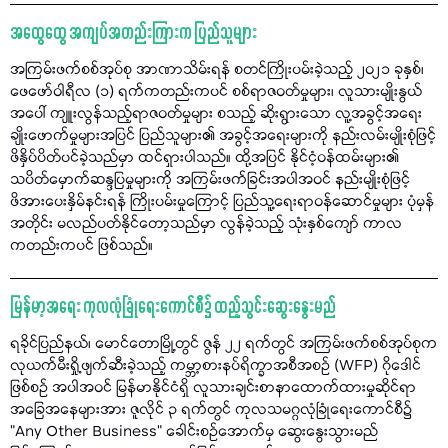
အထွေထွေ အကျပ်အတည်းကြားက ပြည်သူများ
အကြမ်းဖက်စစ်အုပ်စု အာဏာသိမ်းရန် စတင်ကြိုးပမ်းခဲ့သည့် ၂၀၂၁ ခုနှစ်၊
ဖေဖော်ဝါရီလ (၁) ရက်ကတည်းကပင် စစ်ရာဇဝတ်မှုများ၊ လူသားမျိုးနွယ်
အပေါ် ကျူးလွန်သည့်ရာဇဝတ်မှုများ စသည့် ဆိုးရွားသော လူ့အခွင့်အရေး
ချိုးဖောက်မှုများအပြင် ပြည်သူများ၏ အခွင့်အရေးများကို နည်းလမ်းမျိုးစုံဖြင့်
ဖိနှိပ်ပိတ်ပင်ခဲ့သည်မှာ ထင်ရှားပါသည်။ ထို့အပြင် နိုင်ငံ့ဝန်ထမ်းများ၏
သပိတ်မှောက်ဆန္ဒပြမှုများကို အကြမ်းဖက်ခြင်းအပါအဝင် နည်းမျိုးစုံဖြင့်
ဖိအားပေးနှိမ်နင်းရန် ကြိုးပမ်းမှုကြောင့် ပြည်သူ့ရေးရာဝန်ဆောင်မှုများ ပုံမှန်
အတိုင်း မလည်ပတ်နိုင်တော့သည်မှာ လွန်ခဲ့သည့် သုံးနှစ်ကျော် ကာလ
ကတည်းကပင် ဖြစ်သည်။
မြန်မာ့အရေး ကုလလုံခြုံရေးကောင်စီ၌ ထည့်သွင်းဆွေးနွေးမည်
ရခိုင်ပြည်နယ်၊ မောင်တောမြို့တွင် ဇွန် ၂၂ ရက်တွင် အကြမ်းဖက်စစ်အုပ်စုက
လုယက်မီးရှို့ဖျက်ဆီးခဲ့သည့် ကမ္ဘာ့စားနပ်ရိက္ခာအစီအစဉ် (WFP) ဂိုဒေါင်
ဖြစ်စဉ် အပါအဝင် မြန်မာနိုင်ငံရှိ လူသားချင်းစာနာထောက်ထားမှုဆိုင်ရာ
အခြေအနေများအား ဇူလိုင် ၃ ရက်တွင် ကုလသမဂ္ဂလုံခြုံရေးကောင်စီ၌
"Any Other Business” ခေါင်းစဉ်အောက်မှ ဆွေးနွေးသွားမည်