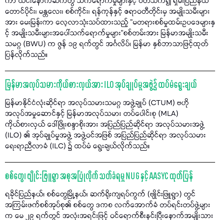
ကာ ယင်းနောက်ဆက်တွဲ သက်ရောက်မှုများနှင့် ပတ်သက်၍ ရှမ်းပြည်နယ်
တောင်ပိုင်း၊ မန္တလေး၊ စစ်ကိုင်း၊ ရန်ကုန်နှင့် ဧရာဝတီတိုင်းမှ အမျိုးသမီးများ
အား မေးမြန်းကာ လေ့လာသုံးသပ်ထားသည့် "မတရားစစ်မှုထမ်းဥပဒေများနှ
င့် အမျိုးသမီးများအပေါ်သက်ရောက်မှုများ"စစ်တမ်းအား မြန်မာအမျိုးသမီး
သမဂ္ဂ (BWU) က ဇွန် ၁၉ ရက်တွင် အင်္ဂလိပ်၊ မြန်မာ နှစ်ဘာသာဖြင့်ထုတ်
ပြန်လိုက်သည်။
မြန်မာအလုပ်သမားကိုယ်စားလှယ်အား ILO အုပ်ချုပ်မှုအဖွဲ့၌ ထပ်မံရွေးချယ်
မြန်မာနိုင်ငံလုံးဆိုင်ရာ အလုပ်သမားသမဂ္ဂ အဖွဲ့ချုပ် (CTUM) ဗဟို
အလုပ်အမှုဆောင်နှင့် မြန်မာအလုပ်သမား တပ်ပေါင်းစု (MLA)
ကိုယ်စားလှယ် ဒေါ်ဖြိုးစန္ဒာစိုးအား အပြည်ပြည်ဆိုင်ရာ အလုပ်သမားအဖွဲ့
(ILO) ၏ အုပ်ချုပ်မှုအဖွဲ့ အဖွဲ့ဝင်အဖြစ် အပြည်ပြည်ဆိုင်ရာ အလုပ်သမား
ရေးရာညီလာခံ (ILC) ၌ ထပ်မံ ရွေးချယ်လိုက်သည်။
စစ်တွေ၊ ဗျိုင်းဖြူရွာ အစုအပြုံလိုက် သတ်ခံရမှု NUG နှင့် AASYC ထုတ်ပြန်
ရခိုင်ပြည်နယ်၊ စစ်တွေမြို့နယ်၊ ဆက်ရိုးကျရပ်ကွက် (ဗျိုင်းဖြူရွာ) တွင်
အကြမ်းဖက်စစ်အုပ်စု၏ စစ်တွေ ဒကစ လက်အောက်ခံ တပ်ရင်းတပ်ဖွဲ့များ
က မေ ၂၉ ရက်တွင် အလုံးအရင်းဖြင့် ဝင်ရောက်စီးနင်းပြီးနောက်အမျိုးသား