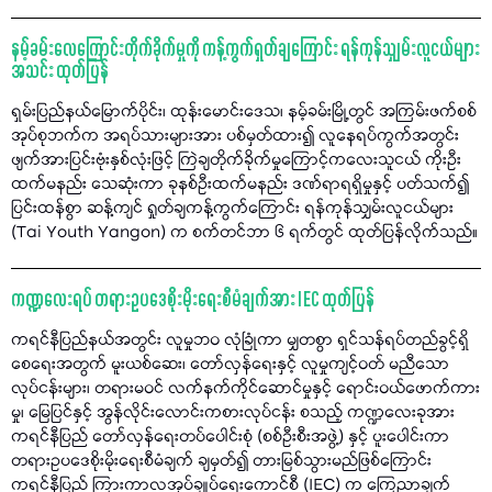
နမ့်ခမ်းလေကြောင်းတိုက်ခိုက်မှုကို ကန့်ကွက်ရှုတ်ချကြောင်း ရန်ကုန်သျှမ်းလူငယ်များ
အသင်း ထုတ်ပြန်
ရှမ်းပြည်နယ်မြောက်ပိုင်း၊ ထုန်းမောင်းဒေသ၊ နမ့်ခမ်းမြို့တွင် အကြမ်းဖက်စစ်
အုပ်စုဘက်က အရပ်သားများအား ပစ်မှတ်ထား၍ လူနေရပ်ကွက်အတွင်း
ဖျက်အားပြင်းဗုံးနှစ်လုံးဖြင့် ကြဲချတိုက်ခိုက်မှုကြောင့်ကလေးသူငယ် ကိုးဦး
ထက်မနည်း သေဆုံးကာ ခုနစ်ဦးထက်မနည်း ဒဏ်ရာရရှိမှုနှင့် ပတ်သက်၍
ပြင်းထန်စွာ ဆန့်ကျင် ရှုတ်ချကန့်ကွက်ကြောင်း ရန်ကုန်သျှမ်းလူငယ်များ
(Tai Youth Yangon) က စက်တင်ဘာ ၆ ရက်တွင် ထုတ်ပြန်လိုက်သည်။
ကဏ္ဍလေးရပ် တရားဥပဒေစိုးမိုးရေးစီမံချက်အား IEC ထုတ်ပြန်
ကရင်နီပြည်နယ်အတွင်း လူမှုဘဝ လုံခြုံကာ မျှတစွာ ရှင်သန်ရပ်တည်ခွင့်ရှိ
စေရေးအတွက် မူးယစ်ဆေး၊ တော်လှန်ရေးနှင့် လူမှုကျင့်ဝတ် မညီသော
လုပ်ငန်းများ၊ တရားမဝင် လက်နက်ကိုင်ဆောင်မှုနှင့် ရောင်းဝယ်ဖောက်ကား
မှု၊ မြေပြင်နှင့် အွန်လိုင်းလောင်းကစားလုပ်ငန်း စသည့် ကဏ္ဍလေးခုအား
ကရင်နီပြည် တော်လှန်ရေးတပ်ပေါင်းစုံ (စစ်ဦးစီးအဖွဲ့) နှင့် ပူးပေါင်းကာ
တရားဥပဒေစိုးမိုးရေးစီမံချက် ချမှတ်၍ တားမြစ်သွားမည်ဖြစ်ကြောင်း
ကရင်နီပြည် ကြားကာလအုပ်ချုပ်ရေးကောင်စီ (IEC) က ကြေညာချက်