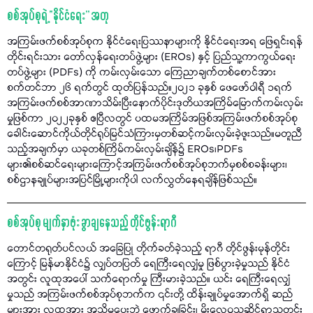
စစ်အုပ်စုရဲ့ “နိုင်ငံရေး” အတု
အကြမ်းဖက်စစ်အုပ်စုက နိုင်ငံရေးပြဿနာများကို နိုင်ငံရေးအရ ဖြေရှင်းရန်
တိုင်းရင်းသား တော်လှန်ရေးတပ်ဖွဲ့များ (EROs) နှင့် ပြည်သူ့ကာကွယ်ရေး
တပ်ဖွဲ့များ (PDFs) ကို ကမ်းလှမ်းသော ကြေညာချက်တစ်စောင်အား
စက်တင်ဘာ ၂၆ ရက်တွင် ထုတ်ပြန်သည်။၂၀၂၁ ခုနှစ် ဖေဖော်ဝါရီ ၁ရက်
အကြမ်းဖက်စစ်အာဏာသိမ်းပြီးနောက်ပိုင်းဒုတိယအကြိမ်မြောက်ကမ်းလှမ်း
မှုဖြစ်ကာ ၂၀၂၂ခုနှစ် ဧပြီလတွင် ပထမအကြိမ်အဖြစ်အကြမ်းဖက်စစ်အုပ်စု
ခေါင်းဆောင်ကိုယ်တိုင်ရုပ်မြင်သံကြားမှတစ်ဆင့်ကမ်းလှမ်းခဲ့ဖူးသည်။မတူညီ
သည့်အချက်မှာ ယခုတစ်ကြိမ်ကမ်းလှမ်းချိန်၌ EROs၊PDFs
များ၏စစ်ဆင်ရေးများကြောင့်အကြမ်းဖက်စစ်အုပ်စုဘက်မှစစ်စခန်းများ၊
စစ်ဌာနချုပ်များအပြင်မြို့များကိုပါ လက်လွှတ်နေရချိန်ဖြစ်သည်။
စစ်အုပ်စု မျက်နှာဖုံး ခွာချနေသည့် တိုင်ဖွန်းရာဂီ
တောင်တရုတ်ပင်လယ် အခြေပြု တိုက်ခတ်ခဲ့သည့် ရာဂီ တိုင်ဖွန်းမုန်တိုင်း
ကြောင့် မြန်မာနိုင်ငံ၌ လျှပ်တပြတ် ရေကြီးရေလျှံမှု ဖြစ်ပွားခဲ့မှုသည် နိုင်ငံ
အတွင်း လူထုအပေါ် သက်ရောက်မှု ကြီးမားခဲ့သည်။ ယင်း ရေကြီးရေလျှံ
မှုသည် အကြမ်းဖက်စစ်အုပ်စုဘက်က ၎င်းတို့ ထိန်းချုပ်မှုအောက်ရှိ ဆည်
များအား လူထုအား အသိမပေးဘဲ ဖောက်ချခြင်း၊ မိုးလေဝသဆိုင်ရာသတင်း