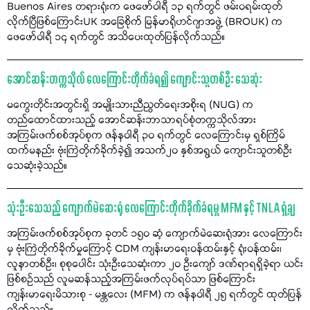
Buenos Aires တရားရုံးက ဖေဖော်ဝါရီ ၁၃ ရက်တွင် ဖမ်းဝရမ်းထုတ်
လိုက်ပြီဖြစ်ကြောင်းUK အခြေစိုက် မြန်မာရိုဟင်ဂျာအဖွဲ့ (BROUK) က
ဖေဖော်ဝါရီ ၁၄ ရက်တွင် အသိပေးထုတ်ပြန်လိုက်သည်။
အောင်ဆန်းတက္ကသိုလ် လေကြောင်းတိုက်ခံရ၍ ကျောင်းသူတစ်ဦး သေဆုံး
မကွေးတိုင်းအတွင်းရှိ အမျိုးသားညီညွတ်ရေးအစိုးရ (NUG) က
တည်ထောင်ထားသည့် အောင်ဆန်းဘာသာရပ်စုံတက္ကသိုလ်အား
အကြမ်းဖက်စစ်အုပ်စုက ဇန်နဝါရီ ၃၀ ရက်တွင် လေကြောင်းမှ ရှစ်ကြိမ်
ထက်မနည်း ဗုံးကြဲတိုက်ခိုက်ခဲ့၍ အသက်၂၀ နှစ်အရွယ် ကျောင်းသူတစ်ဦး
သေဆုံးခဲ့သည်။
သုံးဦးသေသည့် ကျောက်မဲဆေးရုံ လေကြောင်းတိုက်ခိုက်ခံရမှု MFM နှင့် TNLA ရှုံ့ချ
အကြမ်းဖက်စစ်အုပ်စုက ခုတင် ၁၅၀ ဆံ့ ကျောက်မဲဆေးရုံအား လေကြောင်း
မှ ဗုံးကြဲတိုက်ခိုက်မှုကြောင့် CDM ကျန်းမာရေးဝန်ထမ်းနှင့် ရုံးဝန်ထမ်း၊
လူနာတစ်ဦး၊ စုစုပေါင်း သုံးဦးသေဆုံးကာ ၂၀ ဦးကျော် ဒဏ်ရာရရှိခဲ့ရာ ယင်း
ဖြစ်စဉ်သည် လူမဆန်သည့်အကြမ်းဖက်လုပ်ရပ်သာ ဖြစ်ကြောင်း
ကျန်းမာရေးမိသားစု - မန္တလေး (MFM) က ဇန်နဝါရီ ၂၅ ရက်တွင် ထုတ်ပြန်