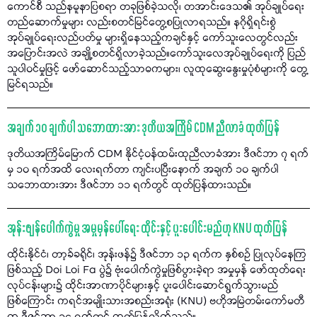
ကောင်စီ သည်နမူနာပြစရာ တခုဖြစ်ခဲ့သလို၊ တအာင်းဒေသ၏ အုပ်ချုပ်ရေး
တည်ဆောက်မှုများ လည်းစတင်မြင်တွေ့စပြုလာရသည်။ နဂိုရှိရင်းစွဲ
အုပ်ချုပ်ရေးလည်ပတ်မှု များရှိနေသည့်ကချင်နှင့် ကော်သူးလေတွင်လည်း
အပြောင်းအလဲ အချို့စတင်ရှိလာခဲ့သည်။ကော်သူးလေအုပ်ချုပ်ရေးကို ပြည်
သူပါဝင်မှုဖြင့် ဖော်ဆောင်သည့်သာဓကများ၊ လူထုဆွေးနွေးမှုပုံစံများကို တွေ့
မြင်ရသည်။
အချက် ၁၀ ချက်ပါ သဘောထားအား ဒုတိယအကြိမ် CDM ညီလာခံ ထုတ်ပြန်
ဒုတိယအကြိမ်မြောက် CDM နိုင်ငံ့ဝန်ထမ်းထုညီလာခံအား ဒီဇင်ဘာ ၇ ရက်
မှ ၁၀ ရက်အထိ လေးရက်တာ ကျင်းပပြီးနောက် အချက် ၁၀ ချက်ပါ
သဘောထားအား ဒီဇင်ဘာ ၁၁ ရက်တွင် ထုတ်ပြန်ထားသည်။
အုန်းဖျန်ပေါက်ကွဲမှု အမှုမှန်ပေါ်ရေး ထိုင်းနှင့် ပူးပေါင်းမည်ဟု KNU ထုတ်ပြန်
ထိုင်းနိုင်ငံ၊ တာ့ခ်ခရိုင်၊ အုန်းဖန်၌ ဒီဇင်ဘာ ၁၃ ရက်က နှစ်စဉ် ပြုလုပ်နေကြ
ဖြစ်သည့် Doi Loi Fa ပွဲ၌ ဗုံးပေါက်ကွဲမှုဖြစ်ပွားခဲ့ရာ အမှုမှန် ဖော်ထုတ်ရေး
လုပ်ငန်းများ၌ ထိုင်းအာဏာပိုင်များနှင့် ပူးပေါင်းဆောင်ရွက်သွားမည်
ဖြစ်ကြောင်း ကရင်အမျိုးသားအစည်းအရုံး (KNU) ဗဟိုအမြဲတမ်းကော်မတီ