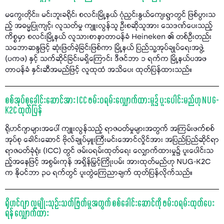
မကွေးတိုင်း၊ မင်းဘူးခရိုင်၊ စလင်းမြို့နယ် ဂုံညှင်းနွယ်ကျေးရွာတွင် ဖြစ်ပွားသ
ည့် အဓမ္မပြုကျင့်၊ လူသတ်မှု ကျူးလွန်သူ ဦးစဆိုသူအား သေဒဏ်ပေးသည့်
ကိစ္စမှာ စလင်းမြို့နယ် လူသားစာနာတာဝန်ခံ Heineken ၏ တစ်ဦးတည်း
သဘောဆန္ဒဖြင့် ဆုံးဖြတ်ခဲ့ခြင်းဖြစ်ကာ မြို့နယ် ပြည်သူ့အုပ်ချုပ်ရေးအဖွဲ့
(ပကဖ) နှင့် သက်ဆိုင်ခြင်းမရှိကြောင်း ဒီဇင်ဘာ ၁ ရက်က မြို့နယ်ပအဖ
တာဝန်ခံ နှင်းဆီအမည်ဖြင့် လူထုထံ အသိပေး ထုတ်ပြန်ထားသည်။
စစ်အုပ်စုခေါင်းဆောင်အား ICC ဖမ်းဝရမ်းလျှောက်ထားမှု၌ ပူးပေါင်းမည်ဟု NUG-
K2C ထုတ်ပြန်
ရိုဟင်ဂျာများအပေါ် ကျူးလွန်သည့် ရာဇဝတ်မှုများအတွက် အကြမ်းဖက်စစ်
အုပ်စု ခေါင်းဆောင် ဗိုလ်ချုပ်မှူးကြီးမင်းအောင်လှိုင်အား အပြည်ပြည်ဆိုင်ရာ
ရာဇဝတ်ခုံရုံး (ICC) တွင် ဖမ်းဝရမ်းထုတ်ရေး လျှောက်ထားမှု၌ ပူးပေါင်းသ
ည့်အနေဖြင့် အစွမ်းကုန် အရှိန်မြှင့်ကြိုးပမ်း အားထုတ်မည်ဟု NUG-K2C
က နိုဝင်ဘာ ၃၀ ရက်တွင် ပူးတွဲကြေညာချက် ထုတ်ပြန်လိုက်သည်။
ရိုဟင်ဂျာ လူမျိုးသုဉ်းသတ်ဖြတ်မှုအတွက် စစ်ခေါင်းဆောင်ကို ဖမ်းဝရမ်းထုတ်ပေး
ရန် လျှောက်ထား