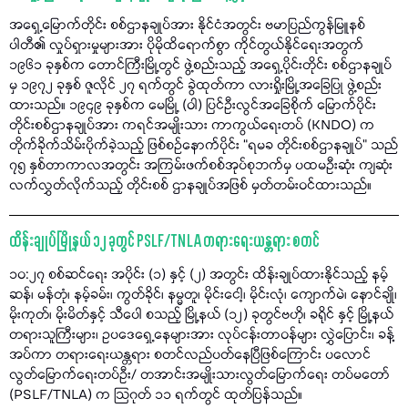
အရှေ့မြောက်တိုင်း စစ်ဌာနချုပ်အား နိုင်ငံအတွင်း ဗမာပြည်ကွန်မြူနစ်
ပါတီ၏ လှုပ်ရှားမှုများအား ပိုမိုထိရောက်စွာ ကိုင်တွယ်နိုင်ရေးအတွက်
၁၉၆၁ ခုနှစ်က တောင်ကြီးမြို့တွင် ဖွဲ့စည်းသည့် အရှေ့ပိုင်းတိုင်း စစ်ဌာနချုပ်
မှ ၁၉၇၂ ခုနှစ် ဇူလိုင် ၂၇ ရက်တွင် ခွဲထုတ်ကာ လားရှိုးမြို့အခြေပြု ဖွဲ့စည်း
ထားသည်။ ၁၉၄၉ ခုနှစ်က မေမြို့ (ဝါ) ပြင်ဦးလွင်အခြေစိုက် မြောက်ပိုင်း
တိုင်းစစ်ဌာနချုပ်အား ကရင်အမျိုးသား ကာကွယ်ရေးတပ် (KNDO) က
တိုက်ခိုက်သိမ်းပိုက်ခဲ့သည့် ဖြစ်စဉ်နောက်ပိုင်း “ရမခ တိုင်းစစ်ဌာနချုပ်” သည်
၇၅ နှစ်တာကာလအတွင်း အကြမ်းဖက်စစ်အုပ်စုဘက်မှ ပထမဦးဆုံး ကျဆုံး
လက်လွှတ်လိုက်သည့် တိုင်းစစ် ဌာနချုပ်အဖြစ် မှတ်တမ်းဝင်ထားသည်။
ထိန်းချုပ်မြို့နယ် ၁၂ ခုတွင် PSLF/TNLA တရားရေးယန္တရား စတင်
၁၀:၂၇ စစ်ဆင်ရေး အပိုင်း (၁) နှင့် (၂) အတွင်း ထိန်းချုပ်ထားနိုင်သည့် နမ့်
ဆန်၊ မန်တုံ၊ နမ့်ခမ်း၊ ကွတ်ခိုင်၊ နမ္မတူ၊ မိုင်းငေါ့၊ မိုင်းလုံ၊ ကျောက်မဲ၊ နောင်ချို၊
မိုးကုတ်၊ မိုးမိတ်နှင့် သီပေါ စသည့် မြို့နယ် (၁၂) ခုတွင်ဗဟို၊ ခရိုင် နှင့် မြို့နယ်
တရားသူကြီးများ၊ ဥပဒေရှေ့နေများအား လုပ်ငန်းတာဝန်များ လွှဲပြောင်း၊ ခန့်
အပ်ကာ တရားရေးယန္တရား စတင်လည်ပတ်နေပြီဖြစ်ကြောင်း ပလောင်
လွတ်မြောက်ရေးတပ်ဦး/ တအာင်းအမျိုးသားလွတ်မြောက်ရေး တပ်မတော်
(PSLF/TNLA) က သြဂုတ် ၁၁ ရက်တွင် ထုတ်ပြန်သည်။