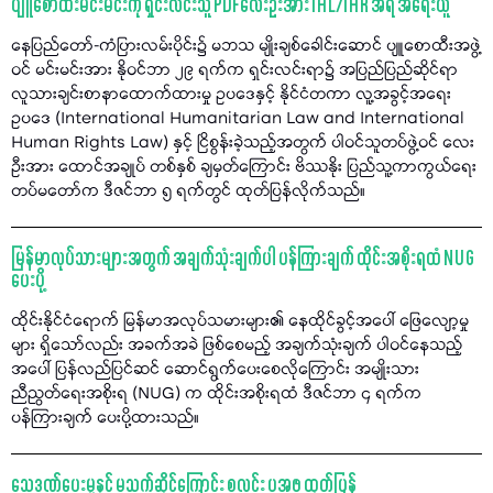
ပျူစောထီးမင်းမင်းကို ရှင်းလင်းသူ PDFလေးဦးအား IHL/IHR အရ အရေးယူ
နေပြည်တော်-ကံပြားလမ်းပိုင်း၌ မဘသ မျိုးချစ်ခေါင်းဆောင် ပျူစောထီးအဖွဲ့
ဝင် မင်းမင်းအား နိုဝင်ဘာ ၂၉ ရက်က ရှင်းလင်းရာ၌ အပြည်ပြည်ဆိုင်ရာ
လူသားချင်းစာနာထောက်ထားမှု ဥပဒေနှင့် နိုင်ငံတကာ လူ့အခွင့်အရေး
ဥပဒေ (International Humanitarian Law and International
Human Rights Law) နှင့် ငြိစွန်းခဲ့သည့်အတွက် ပါဝင်သူတပ်ဖွဲ့ဝင် လေး
ဦးအား ထောင်အချုပ် တစ်နှစ် ချမှတ်ကြောင်း ဗိဿနိုး ပြည်သူ့ကာကွယ်ရေး
တပ်မတော်က ဒီဇင်ဘာ ၅ ရက်တွင် ထုတ်ပြန်လိုက်သည်။
မြန်မာလုပ်သားများအတွက် အချက်သုံးချက်ပါ ပန်ကြားချက် ထိုင်းအစိုးရထံ NUG
ပေးပို့
ထိုင်းနိုင်ငံရောက် မြန်မာအလုပ်သမားများ၏ နေထိုင်ခွင့်အပေါ် ဖြေလျော့မှု
များ ရှိသော်လည်း အခက်အခဲ ဖြစ်စေမည့် အချက်သုံးချက် ပါဝင်နေသည့်
အပေါ် ပြန်လည်ပြင်ဆင် ဆောင်ရွက်ပေးစေလိုကြောင်း အမျိုးသား
ညီညွတ်ရေးအစိုးရ (NUG) က ထိုင်းအစိုးရထံ ဒီဇင်ဘာ ၄ ရက်က
ပန်ကြားချက် ပေးပို့ထားသည်။
သေဒဏ်ပေးမှုနှင့် မသက်ဆိုင်ကြောင်း စလင်း ပအဖ ထုတ်ပြန်