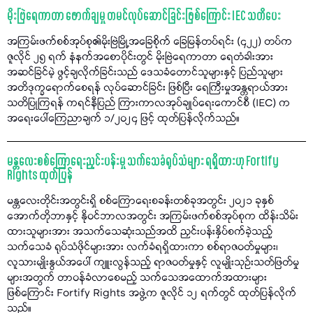
မိုးဗြဲရေကာတာ ဖောက်ချမှု တမင်လုပ်ဆောင်ခြင်းဖြစ်ကြောင်း IEC သတိပေး
အကြမ်းဖက်စစ်အုပ်စု၏မိုးဗြဲမြို့အခြေစိုက် ခြေမြန်တပ်ရင်း (၄၂၂) တပ်က
ဇူလိုင် ၂၅ ရက် နံနက်အစောပိုင်းတွင် မိုးဗြဲရေကာတာ ရေတံခါးအား
အဆင်ခြင်မဲ့ ဖွင့်ချလိုက်ခြင်းသည် ဒေသခံတောင်သူများနှင့် ပြည်သူများ
အတိဒုက္ခရောက်စေရန် လုပ်ဆောင်ခြင်း ဖြစ်ပြီး ရေကြီးမှုအန္တရာယ်အား
သတိပြုကြရန် ကရင်နီပြည် ကြားကာလအုပ်ချုပ်ရေးကောင်စီ (IEC) က
အရေးပေါ်ကြေညာချက် ၁/၂၀၂၄ ဖြင့် ထုတ်ပြန်လိုက်သည်။
မန္တလေးစစ်ကြောရေးညှင်းပန်းမှု သက်သေခံရုပ်သံများ ရရှိထားဟု Fortify
Rights ထုတ်ပြန်
မန္တလေးတိုင်းအတွင်းရှိ စစ်ကြောရေးစခန်းတစ်ခုအတွင်း ၂၀၂၁ ခုနှစ်
အောက်တိုဘာနှင့် နိုဝင်ဘာလအတွင်း အကြမ်းဖက်စစ်အုပ်စုက ထိန်းသိမ်း
ထားသူများအား အသက်သေဆုံးသည်အထိ ညှင်းပန်းနှိပ်စက်ခဲ့သည့်
သက်သေခံ ရုပ်သံဖိုင်များအား လက်ခံရရှိထားကာ စစ်ရာဇဝတ်မှုများ၊
လူသားမျိုးနွယ်အပေါ် ကျူးလွန်သည့် ရာဇဝတ်မှုနှင့် လူမျိုးသုဉ်းသတ်ဖြတ်မှု
များအတွက် တာဝန်ခံလာစေမည့် သက်သေအထောက်အထားများ
ဖြစ်ကြောင်း Fortify Rights အဖွဲ့က ဇူလိုင် ၁၂ ရက်တွင် ထုတ်ပြန်လိုက်
သည်။