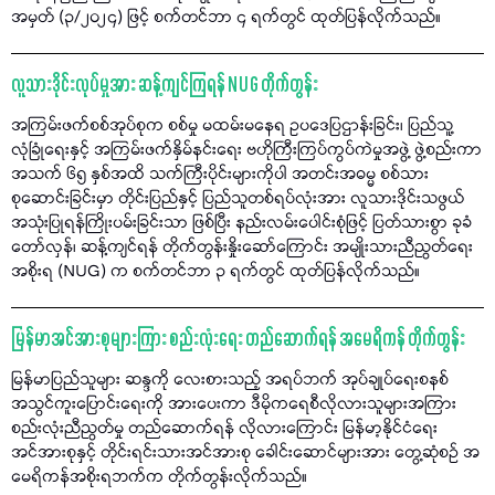
အမှတ် (၃/၂၀၂၄) ဖြင့် စက်တင်ဘာ ၄ ရက်တွင် ထုတ်ပြန်လိုက်သည်။
လူသားဒိုင်းလုပ်မှုအား ဆန့်ကျင်ကြရန် NUG တိုက်တွန်း
အကြမ်းဖက်စစ်အုပ်စုက စစ်မှု မထမ်းမနေရ ဥပဒေပြဌာန်းခြင်း၊ ပြည်သူ့
လုံခြုံရေးနှင့် အကြမ်းဖက်နှိမ်နင်းရေး ဗဟိုကြီးကြပ်ကွပ်ကဲမှုအဖွဲ့ ဖွဲ့စည်းကာ
အသက် ၆၅ နှစ်အထိ သက်ကြီးပိုင်းများကိုပါ အတင်းအဓမ္မ စစ်သား
စုဆောင်းခြင်းမှာ တိုင်းပြည်နှင့် ပြည်သူတစ်ရပ်လုံးအား လူသားဒိုင်းသဖွယ်
အသုံးပြုရန်ကြိုးပမ်းခြင်းသာ ဖြစ်ပြီး နည်းလမ်းပေါင်းစုံဖြင့် ပြတ်သားစွာ ခုခံ
တော်လှန်၊ ဆန့်ကျင်ရန် တိုက်တွန်းနှိုးဆော်ကြောင်း အမျိုးသားညီညွတ်ရေး
အစိုးရ (NUG) က စက်တင်ဘာ ၃ ရက်တွင် ထုတ်ပြန်လိုက်သည်။
မြန်မာအင်အားစုများကြား စည်းလုံးရေး တည်ဆောက်ရန် အမေရိကန် တိုက်တွန်း
မြန်မာပြည်သူများ ဆန္ဒကို လေးစားသည့် အရပ်ဘက် အုပ်ချုပ်ရေးစနစ်
အသွင်ကူးပြောင်းရေးကို အားပေးကာ ဒီမိုကရေစီလိုလားသူများအကြား
စည်းလုံးညီညွတ်မှု တည်ဆောက်ရန် လိုလားကြောင်း မြန်မာ့နိုင်ငံရေး
အင်အားစုနှင့် တိုင်းရင်းသားအင်အားစု ခေါင်းဆောင်များအား တွေ့ဆုံစဉ် အ
မေရိကန်အစိုးရဘက်က တိုက်တွန်းလိုက်သည်။