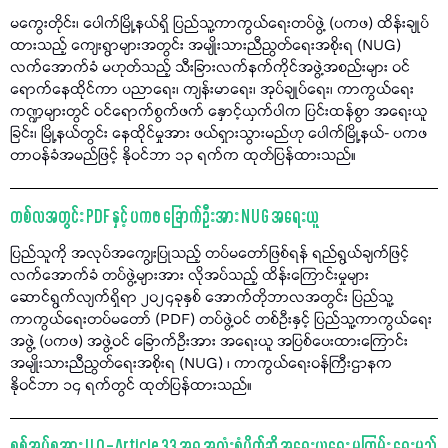
မကွေးတိုင်း၊ ပေါက်မြို့နယ်ရှိ ပြည်သူ့ကာကွယ်ရေးတပ်ဖွဲ့ (ပကဖ) ထိန်းချုပ်
ထားသည့် ကျေးရွာများအတွင်း အမျိုးသားညီညွတ်ရေးအစိုးရ (NUG)
လက်အောက်ခံ မဟုတ်သည့် သီးခြားလက်နက်ကိုင်အဖွဲ့အစည်းများ ဝင်
ရောက်နေထိုင်ကာ ပညာရေး၊ ကျန်းမာရေး၊ အုပ်ချုပ်ရေး၊ ကာကွယ်ရေး
ကဏ္ဍများတွင် ဝင်ရောက်စွက်ဖက် နှောင့်ယှက်ပါက ပြင်းထန်စွာ အရေးယူ
ခြင်း၊ မြို့နယ်တွင်း နေထိုင်မှုအား ဖယ်ရှားသွားမည်ဟု ပေါက်မြို့နယ်- ပကဖ
တာဝန်ခံအမည်ဖြင့် နိုဝင်ဘာ ၁၃ ရက်က ထုတ်ပြန်ထားသည်။
တစ်လအတွင်း PDF နှင့် ပကဖ ခြောက်ဦးအား NUG အရေးယူ
ပြည်သူကို အလုပ်အကျွေးပြုသည့် တပ်မတော်ဖြစ်ရန် ရည်ရွယ်ချက်ဖြင့်
လက်အောက်ခံ တပ်ဖွဲ့များအား လိုအပ်သည့် ထိန်းကြောင်းမှုများ
ဆောင်ရွက်လျက်ရှိရာ ၂၀၂၄ခုနှစ် အောက်တိုဘာလအတွင်း ပြည်သူ့
ကာကွယ်ရေးတပ်မတော် (PDF) တပ်ဖွဲ့ဝင် တစ်ဦးနှင့် ပြည်သူ့ကာကွယ်ရေး
အဖွဲ့ (ပကဖ) အဖွဲ့ဝင် ခြောက်ဦးအား အရေးယူ အပြစ်ပေးထားကြောင်း
အမျိုးသားညီညွတ်ရေးအစိုးရ (NUG) ၊ ကာကွယ်ရေးဝန်ကြီးဌာနက
နိုဝင်ဘာ ၁၄ ရက်တွင် ထုတ်ပြန်ထားသည်။