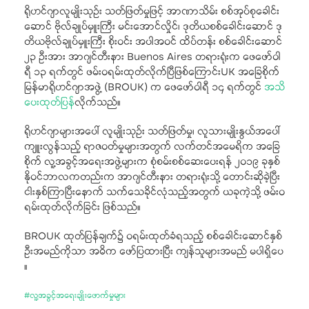
ရိုဟင်ဂျာလူမျိုးသုဉ်း သတ်ဖြတ်မှုဖြင့် အာဏာသိမ်း စစ်အုပ်စုခေါင်း
ဆောင် ဗိုလ်ချုပ်မှူးကြီး မင်းအောင်လှိုင်၊ ဒုတိယစစ်ခေါင်းဆောင် ဒု
တိယဗိုလ်ချုပ်မှူးကြီး စိုးဝင်း အပါအဝင် ထိပ်တန်း စစ်ခေါင်းဆောင်
၂၃ ဦးအား အာဂျင်တီးနား Buenos Aires တရားရုံးက ဖေဖော်ဝါ
ရီ ၁၃ ရက်တွင် ဖမ်းဝရမ်းထုတ်လိုက်ပြီဖြစ်ကြောင်းUK အခြေစိုက်
မြန်မာရိုဟင်ဂျာအဖွဲ့ (BROUK) က ဖေဖော်ဝါရီ ၁၄ ရက်တွင်
အသိ
ပေးထုတ်ပြန်
လိုက်သည်။
ရိုဟင်ဂျာများအပေါ် လူမျိုးသုဉ်း သတ်ဖြတ်မှု၊ လူသားမျိုးနွယ်အပေါ်
ကျူးလွန်သည့် ရာဇဝတ်မှုများအတွက် လက်တင်အမေရိက အခြေ
စိုက် လူ့အခွင့်အရေးအဖွဲ့များက စုံစမ်းစစ်ဆေးပေးရန် ၂၀၁၉ ခုနှစ်
နိုဝင်ဘာလကတည်းက အာဂျင်တီးနား တရားရုံးသို့ တောင်းဆိုခဲ့ပြီး
ငါးနှစ်ကြာပြီးနောက် သက်သေခိုင်လုံသည့်အတွက် ယခုကဲ့သို့ ဖမ်းဝ
ရမ်းထုတ်လိုက်ခြင်း ဖြစ်သည်။
BROUK ထုတ်ပြန်ချက်၌ ဝရမ်းထုတ်ခံရသည့် စစ်ခေါင်းဆောင်နှစ်
ဦးအမည်ကိုသာ အဓိက ဖော်ပြထားပြီး ကျန်သူများအမည် မပါရှိပေ
။
#
လူ့အခွင့်အရေးချိုးဖောက်မှုများ