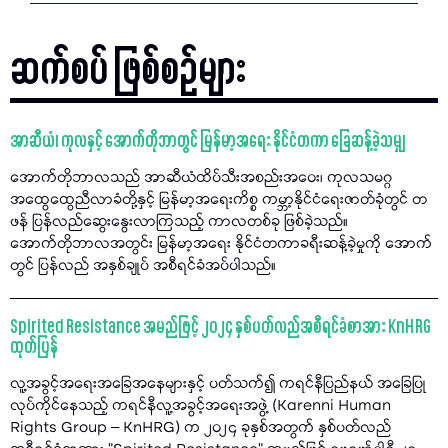
ဆက်စပ် ဖြစ်စဉ်များ
အာဆီယံ၊ ကုလနှင့် အောက်တိုဘာတွင် မြန်မာ့အရေး နိုင်ငံတကာ ခြေဆန့်ခဲ့သမျှ
အောက်တိုဘာလသည် အာဆီယံထိပ်သီးအစည်းအဝေး၊ ကုလသမဂ္ဂ
အထွေထွေညီလာခံတို့နှင့် မြန်မာ့အရေးကိစ္စ ကမ္ဘာ့နိုင်ငံရေးဇာတ်ခုံတွင် တ
ဖန် ပြန်လည်ဆွေးနွေးလာကြသည့် ကာလတစ်ခု ဖြစ်ခဲ့သည်။
အောက်တိုဘာလအတွင်း မြန်မာ့အရေး နိုင်ငံတကာခရီးဆန့်ခဲ့မှုကို အောက်
တွင် ပြန်လည် အနှစ်ချုပ် အစီရင်ခံအပ်ပါသည်။
Spirited Resistance အမည်ဖြင့် ၂၀၂၄ နှစ်ပတ်လည်အစီရင်ခံစာအား KnHRG
ထုတ်ပြန်
လူ့အခွင့်အရေးအခြေအနေများနှင့် ပတ်သက်၍ ကရင်နီပြည်နယ် အခြေပြု
လုပ်ကိုင်နေသည့် ကရင်နီလူ့အခွင့်အရေးအဖွဲ့ (Karenni Human
Rights Group – KnHRG) က ၂၀၂၄ ခုနှစ်အတွက် နှစ်ပတ်လည်