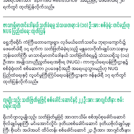
အစီရင်ခံစာအား "Spirited Resistance” အမည်ဖြင့် ဖေဖော်ဝါရီ ၂၈
ရက်တွင် ထုတ်ပြန်လိုက်သည်။
ဖာသာရ်မာတင်ဒေါနယ် သတ်ခံရမှု သံသယတရားခံ (၁၀) ဦးအား စစ်ခုံရုံး တင်မည်ဟု
NUG ပြည်ထဲရေး ထုတ်ပြန်
ရွှေဘိုခရိုင်၊ ကံကြီးတောကျေးရွာ၊ လုဒ်မယ်တော်သခင်မ ဘုရားကျောင်း၌
ဖေဖော်ဝါရီ ၁၄ ရက်က သတ်ဖြတ်ခံခဲ့ရသည့် မန္တလေးဂိုဏ်းချုပ်သာသနာမှ
ဘုန်းတော်ကြီး မာသာရ်မာတင်ဒေါနယ် သတ်ဖြတ်ခံရမှု၌ သံသယရှိသူ (၁၀)
ဦးအား အမျိုးသားညီညွတ်ရေးအစိုးရ (NUG) ၊ ကာကွယ်ရေးဝန်ကြီးဌာန၌
စစ်ခုံရုံးတင် စစ်ဆေးကာ ဥပဒေနှင့်အညီ အရေးယူသွားမည်ဟု NUG
ပြည်ထဲရေးနှင့် လူဝင်မှုကြီးကြပ်ရေးဝန်ကြီးဌာနက ဇန်နဝါရီ ၁၇ ရက်တွင်
ထုတ်ပြန်လိုက်သည်။
လူမျိုးသုဉ်း သတ်ဖြတ်မှုဖြင့် စစ်ခေါင်းဆောင်နှင့် ၂၂ ဦးအား အာဂျင်တီနား ဖမ်း
ဝရမ်းထုတ်
ရိုဟင်ဂျာလူမျိုးသုဉ်း သတ်ဖြတ်မှုဖြင့် အာဏာသိမ်း စစ်အုပ်စုခေါင်းဆောင်
ဗိုလ်ချုပ်မှူးကြီး မင်းအောင်လှိုင်၊ ဒုတိယစစ်ခေါင်းဆောင် ဒုတိယဗိုလ်ချုပ်မှူး
ကြီး စိုးဝင်း အပါအဝင် ထိပ်တန်း စစ်ခေါင်းဆောင် ၂၃ ဦးအား အာဂျင်တီးနား