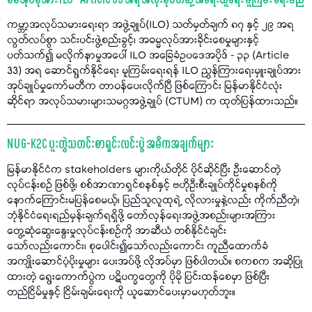
စစ်အုပ်စုအား ILO – Article 33 အရ အလုံးစုံပိတ်ဆို့ အရေးယူရေး မူကြမ်း ရေးမည်
ကမ္ဘာ့အလုပ်သမားရေးရာ အဖွဲ့ချုပ်(ILO) သတ်မှတ်ချက် ၈၇ နှင့် ၂၉ အရ
လွတ်လပ်စွာ သင်းပင်းဖွဲ့စည်းခွင့်၊ အဓမ္မလုပ်အားခိုင်းစေမှုများနှင့်
ပတ်သက်၍ မလိုက်နာမှုအပေါ် ILO အခြေခံဥပဒေအပိုဒ် - ၃၃ (Article
33) အရ ဆောင်ရွက်နိုင်ရေး မူကြမ်းရေးရန် ILO ညွှန်ကြားရေးမှူးချုပ်အား
အုပ်ချုပ်မှုကော်မတီက တာဝန်ပေးလိုက်ပြီ ဖြစ်ကြောင်း မြန်မာနိုင်ငံလုံး
ဆိုင်ရာ အလုပ်သမားများသမဂ္ဂအဖွဲ့ချုပ် (CTUM) က ထုတ်ပြန်ထားသည်။
NUG-K2C ပူးတွဲသတင်းစာရှင်းလင်းပွဲ အဓိကအချက်များ
မြန်မာနိုင်ငံက stakeholders များကိုယ်တိုင် ပိုင်ဆိုင်ပြီး ဦးဆောင်တဲ့
လုပ်ငန်းစဉ် ဖြစ်ဖို့၊ စစ်အာဏာရှင်စနစ်နှင့် ဗဟိုဦးစီးချုပ်ကိုင်မှုစနစ်ကို
နောက်ကြောင်းမပြန်စေမယ့်၊ ပြည်သူလူထုရဲ့ လိုလားမှုနဲ့လည်း ကိုက်ညီတဲ့၊
ဘုံနိုင်ငံရေးရည်မှန်းချက်ရရှိဖို့ တော်လှန်ရေးအဖွဲ့အစည်းများအကြား
တွေ့ဆုံဆွေးနွေးမှုလုပ်ငန်းစဥ်ကို အာဆီယံ တစ်နိုင်ငံချင်း
သော်လည်းကောင်း၊ စုပေါင်း၍သော်လည်းကောင်း ကူညီထောက်ခံ
အကျိုးဆောင်ပံ့ပိုးမှုများ ပေးအပ်ဖို့ လိုအပ်မှာ ဖြစ်ပါတယ်။ စကစက အဆိုပြု
ထားတဲ့ ရွေးကောက်ပွဲက ပဋိပက္ခတွေကို ပိုမို ပြင်းထန်စေမှာ ဖြစ်ပြီး
တည်ငြိမ်မှုနှင့် ငြိမ်းချမ်းရေးကို ယူဆောင်ပေးမှာမဟုတ်ဘူး။