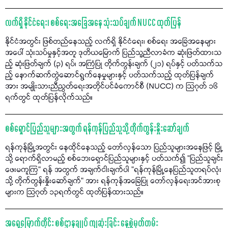
လက်ရှိ နိုင်ငံရေး၊ စစ်ရေးအခြေအနေ သုံးသပ်ချက် NUCC ထုတ်ပြန်
နိုင်ငံအတွင်း ဖြစ်တည်နေသည့် လက်ရှိ နိုင်ငံရေး၊ စစ်ရေး အခြေအနေများ
အပေါ် သုံးသပ်မှုနှင့်အတူ ဒုတိယမြောက် ပြည်သူ့ညီလာခံက ဆုံးဖြတ်ထားသ
ည့် ဆုံးဖြတ်ချက် (၃) ရပ်၊ အကြံပြု တိုက်တွန်းချက် (၂၁) ရပ်နှင့် ပတ်သက်သ
ည့် နောက်ဆက်တွဲဆောင်ရွက်နေမှုများနှင့် ပတ်သက်သည့် ထုတ်ပြန်ချက်
အား အမျိုးသားညီညွတ်ရေးအတိုင်ပင်ခံကောင်စီ (NUCC) က သြဂုတ် ၁၆
ရက်တွင် ထုတ်ပြန်လိုက်သည်။
စစ်ရှောင်ပြည်သူများအတွက် ရန်ကုန်ပြည်သူသို့ တိုက်တွန်းနှိုးဆော်ချက်
ရန်ကုန်မြို့အတွင်း နေထိုင်နေသည့် တော်လှန်သော ပြည်သူများအနေဖြင့် မြို့
သို့ ရောက်ရှိလာမည့် စစ်ဘေးရှောင်ပြည်သူများနှင့် ပတ်သက်၍ "ပြည်သူချင်း
ဖေးမကူကြ" ရန် အတွက် အချက်ငါးချက်ပါ "ရန်ကုန်မြို့နေပြည်သူတရပ်လုံး
သို့ တိုက်တွန်းနှိုးဆော်ချက်" အား ရန်ကုန်အခြေပြု တော်လှန်ရေးအင်အားစု
များက သြဂုတ် ၁၃ရက်တွင် ထုတ်ပြန်ထားသည်။
အရှေ့မြောက်တိုင်း စစ်ဌာနချုပ် ကျဆုံးခြင်း နေ့စွဲမှတ်တမ်း