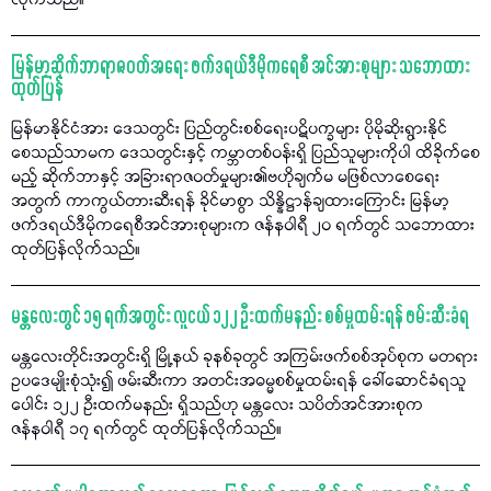
လိုက်သည်။
မြန်မာ့ဆိုက်ဘာရာဇဝတ်အရေး ဖက်ဒရယ်ဒီမိုကရေစီ အင်အားစုများ သဘောထား
ထုတ်ပြန်
မြန်မာနိုင်ငံအား ဒေသတွင်း ပြည်တွင်းစစ်ရေးပဋိပက္ခများ ပိုမိုဆိုးရွားနိုင်
စေသည်သာမက ဒေသတွင်းနှင့် ကမ္ဘာတစ်ဝန်းရှိ ပြည်သူများကိုပါ ထိခိုက်စေ
မည့် ဆိုက်ဘာနှင့် အခြားရာဇဝတ်မှုများ၏ဗဟိုချက်မ မဖြစ်လာစေရေး
အတွက် ကာကွယ်တားဆီးရန် ခိုင်မာစွာ သိန္နိဋ္ဌာန်ချထားကြောင်း မြန်မာ့
ဖက်ဒရယ်ဒီမိုကရေစီအင်အားစုများက ဇန်နဝါရီ ၂၀ ရက်တွင် သဘောထား
ထုတ်ပြန်လိုက်သည်။
မန္တလေးတွင် ၁၅ ရက်အတွင်း လူငယ် ၁၂၂ ဦးထက်မနည်း စစ်မှုထမ်းရန် ဖမ်းဆီးခံရ
မန္တလေးတိုင်းအတွင်းရှိ မြို့နယ် ခုနစ်ခုတွင် အကြမ်းဖက်စစ်အုပ်စုက မတရား
ဥပဒေမျိုးစုံသုံး၍ ဖမ်းဆီးကာ အတင်းအဓမ္မစစ်မှုထမ်းရန် ခေါ်ဆောင်ခံရသူ
ပေါင်း ၁၂၂ ဦးထက်မနည်း ရှိသည်ဟု မန္တလေး သပိတ်အင်အားစုက
ဇန်နဝါရီ ၁၇ ရက်တွင် ထုတ်ပြန်လိုက်သည်။