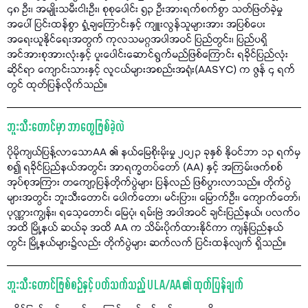
၄၈ ဦး၊ အမျိုးသမီးငါးဦး၊ စုစုပေါင်း ၅၃ ဦးအားရက်စက်စွာ သတ်ဖြတ်ခဲ့မှု
အပေါ် ပြင်းထန်စွာ ရှုံ့ချကြောင်းနှင့် ကျူးလွန်သူများအား အပြစ်ပေး
အရေးယူနိုင်ရေးအတွက် ကုလသမဂ္ဂအပါအဝင် ပြည်တွင်း၊ ပြည်ပရှိ
အင်အားစုအားလုံးနှင့် ပူးပေါင်းဆောင်ရွက်မည်ဖြစ်ကြောင်း ရခိုင်ပြည်လုံး
ဆိုင်ရာ ကျောင်းသားနှင့် လူငယ်များအစည်းအရုံး(AASYC) က ဇွန် ၄ ရက်
တွင် ထုတ်ပြန်လိုက်သည်။
ဘူးသီးတောင်မှာ ဘာတွေဖြစ်ခဲ့လဲ
ပိုမိုကျယ်ပြန့်လာသောAA ၏ နယ်မြေစိုးမိုးမှု ၂၀၂၃ ခုနှစ် နိုဝင်ဘာ ၁၃ ရက်မှ
စ၍ ရခိုင်ပြည်နယ်အတွင်း အာရက္ခတပ်တော် (AA) နှင့် အကြမ်းဖက်စစ်
အုပ်စုအကြား တကျော့ပြန်တိုက်ပွဲများ ပြန်လည် ဖြစ်ပွားလာသည်။ တိုက်ပွဲ
များအတွင်း ဘူးသီးတောင်၊ ပေါက်တော၊ မင်းပြား၊ မြောက်ဦး၊ ကျောက်တော်၊
ပုဏ္ဏားကျွန်း၊ ရသေ့တောင်၊ မြေပုံ၊ ရမ်းဗြဲ အပါအဝင် ချင်းပြည်နယ်၊ ပလက်ဝ
အထိ မြို့နယ် ဆယ်ခု အထိ AA က သိမ်းပိုက်ထားနိုင်ကာ ကျန်ပြည်နယ်
တွင်း မြို့နယ်များ၌လည်း တိုက်ပွဲများ ဆက်လက် ပြင်းထန်လျက် ရှိသည်။
ဘူးသီးတောင်ဖြစ်စဉ်နှင့် ပတ်သက်သည့် ULA/AA ၏ ထုတ်ပြန်ချက်