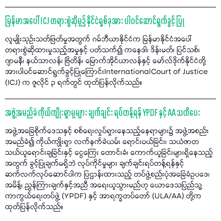
မြန်မာအပေါ် ICJ တရားစွဲဆိုမှု၌ နိုင်ငံရှစ်ခုအား ပါဝင်ဆောင်ရွက်ခွင့် ပြု
လူမျိုးသုဉ်းသတ်ဖြတ်မှုအတွက် ဂမ်ဘီယာနိုင်ငံက မြန်မာနိုင်ငံအပေါ်
တရားစွဲဆိုထားမှုသည့်အမှုနှင့် ပတ်သက်၍ ကနေဒါ၊ ဒိန်းမတ်၊ ပြင်သစ်၊
ဂျာမနီ၊ နယ်သာလန်၊ ဗြိတိန်၊ မြောက်အိုင်ယာလန်နှင့် မော်လ်ဒိုက်နိုင်ငံတို့
အားပါဝင်ဆောင်ရွက်ခွင့်ပြုကြောင်းInternationalCourt of Justice
(ICJ) က ဇူလိုင် ၃ ရက်တွင် ထုတ်ပြန်လိုက်သည်။
အဖွဲ့အမည်ခံ ကိုယ်ကျိုးရှာမှုများ ချက်ချင်း ရပ်တန့်ရန် YPDF နှင့် AA သတိပေး
အဖွဲ့အခြေစိုက်ဒေသနှင့် စစ်ရေးလှုပ်ရှားနေသည့်နေရာများ၌ အဖွဲ့အစည်း
အမည်ခံ၍ ကိုယ်ကျိုးရှာ လက်နက်ခဲယမ်း ရောင်းဝယ်ခြင်း၊ သယံဇာတ
သယ်ယူရောင်းချခြင်းနှင့် ငွေကြေး တောင်းခံ၊ ကောက်ယူခြင်းများရှိနေသည့်
အတွက် ခွင့်ပြုချက်မရှိဘဲ လုပ်ကိုင်မှုများ ချက်ချင်းရပ်တန့်ရန်နှင့်
ဆက်လက်လုပ်ဆောင်ပါက ပြဌာန်းထားသည့် တပ်ဖွဲ့စည်းပုံအခြေခံဥပဒေ၊
အမိန့်၊ ညွှန်ကြားချက်နှင့်အညီ အရေးယူသွားမည်ဟု ယောဒေသပြည်သူ့
ကာကွယ်ရေးတပ်ဖွဲ့ (YPDF) နှင့် အာရက္ခတပ်တော် (ULA/AA) တို့က
ထုတ်ပြန်လိုက်သည်။