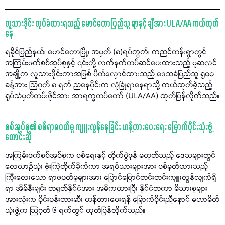
လူသားဒိုင်း လုပ်ခံထားရသည့် မောင်တောပြည်သူ ရာနှင့် ချီအား ULA/AA ကယ်ထုတ်
နေ
ရခိုင်ပြည်နယ်၊ မောင်တောမြို့၊ အမှတ် (၈)ရပ်ကွက်၊ ကညင်တန်းရွာတွင်
အကြမ်းဖက်စစ်အုပ်စုနှင့် ၎င်းတို့ လက်နက်တပ်ဆင်ပေးထားသည့် မူဆလင်
အချို့က လူသားဒိုင်းကာအဖြစ် ပိတ်လှောင်ထားသည့် ဒေသခံပြည်သူ ၅၀၀
ခန့်အား သြဂုတ် ၈ ရက် ညနေပိုင်းက လုံခြုံရာနေရာသို့ ကယ်ထုတ်ခဲ့သည့်
ရုပ်သံမှတ်တမ်းဖိုင်အား အာရက္ခတပ်တော် (ULA/AA) ထုတ်ပြန်လိုက်သည်။
စစ်အုပ်စု၏ စစ်ရာဇဝတ်မှု ကျူးလွန်နေခြင်း ဟန့်တားပေးရေး မြောက်ပိုင်းသုံးဖွဲ့
တောင်းဆို
အကြမ်းဖက်စစ်အုပ်စုက စစ်ရေးနှင့် တိုက်ပွဲဇုန် မဟုတ်သည့် ဒေသများတွင်
လေယာဉ်သုံး ဗုံးကြဲတိုက်ခိုက်ကာ အရပ်သားများအား ပစ်မှတ်ထားသည့်
ကြီးလေးသော ရာဇဝတ်မှုများအား ပြောင်ပြောင်တင်းတင်းကျူးလွန်လျက်ရှိ
ရာ အိမ်နီးချင်း တရုတ်နိုင်ငံအား အဓိကထားပြီး နိုင်ငံတကာ မိသားစုများ
အားလုံးက ဝိုင်းဝန်းတားဆီး ဟန်တားပေးရန် မြောက်ပိုင်းညီနောင် မဟာမိတ်
သုံးဖွဲ့က သြဂုတ် ၆ ရက်တွင် ထုတ်ပြန်လိုက်သည်။