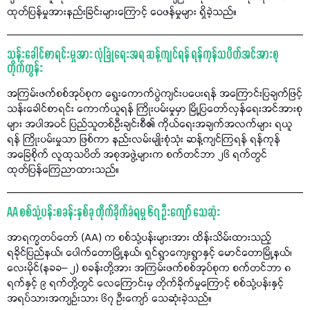
ထုတ်ပြန်မှုအားနည်းခြင်းများကြောင့် ဝေဖန်မှုများ ရှိခဲ့သည်။
သန်းခေါင်စာရင်းမှုအား လုံခြုံရေးအရ ဆန့်ကျင်ရန် ရန်ကုန်သပိတ်အင်အားစု
တိုက်တွန်း
အကြမ်းဖက်စစ်အုပ်စုက ရွေးကောက်ပွဲကျင်းပပေးရန် အကြောင်းပြချက်ဖြင့်
သန်းခေါင်စာရင်း ကောက်ယူရန် ကြိုးပမ်းမှုမှာ မြို့ပြတော်လှန်ရေးအင်အားစု
များ အပါအဝင် ပြည်သူတစ်ဦးချင်းစီ၏ ကိုယ်ရေးအချက်အလက်များ ရယူ
ရန် ကြိုးပမ်းမှုသာ ဖြစ်ကာ နည်းလမ်းမျိုးစုံသုံး ဆန့်ကျင်ကြရန် ရန်ကုန်
အခြေစိုက် လူထုသပိတ် အစုအဖွဲ့များက စက်တင်ဘာ ၂၆ ရက်တွင်
ထုတ်ပြန်ကြေညာထားသည်။
AA စစ်သုံ့ပန်းစခန်းနှစ်ခု တိုက်ခိုက်ခံရမှု ၆၇ ဦးကျော် သေဆုံး
အာရက္ခတပ်တော် (AA) က စစ်သုံ့ပန်းများအား ထိန်းသိမ်းထားသည့်
ရခိုင်ပြည်နယ်၊ ပေါက်တောမြို့နယ်၊ ရှင်ရွာကျေးရွာနှင့် မောင်တောမြို့နယ်၊
လေးမိုင်(နခခ– ၂) စခန်းတို့အား အကြမ်းဖက်စစ်အုပ်စုက စက်တင်ဘာ ၈
ရက်နှင့် ၉ ရက်တို့တွင် လေကြောင်းမှ တိုက်ခိုက်မှုကြောင့် စစ်သုံ့ပန်းနှင့်
အရပ်သားအကျဉ်းသား ၆၇ ဦးကျော် သေဆုံးခဲ့သည်။