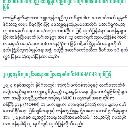
သေဒဏ် မပါတော့သည့် ဒေသန္တရတားမြစ်ချက် ကျောတိုက်နယ်-ပအဖ ထပ်မံထုတ်
ပြန်
တားမြစ်ချက်များအား ကျူးလွန်သည်ဟု ထင်ရှားပါက သေဒဏ်အထိ ချမှတ်
နိုင်သည့် တရားစီရင်ခြင်းဖြင့် ဒေသန္တရနည်းဥပဒေအတိုင်း ဆောင်ရွက်မည်
ဟု စာအမှတ် ၀၀၃/၀၁၀/ဂဂ(ကတန)/ဦး-၁ ဖြင့် ထုတ်ပြန်ခဲ့ရာ ဝေဖန်မှုများ
ပြင်းထန်ခဲ့ပြီးနောက် ပြင်းထန်စွာ အရေးယူ ဆောင်ရွက်သွားမည်ဖြစ်ကြောင်း
စာအမှတ် ၀၀၃/၀၁၀/ဂဂ(ကတန)/ဦး-၁ ဖြင့် ဂန့်ဂေါမြို့နယ်၊ ကျောတိုက်
နယ်၊ ပြည်သူ့အုပ်ချုပ်ရေးအဖွဲ့၊ ဗဟိုဦးဆောင်ကော်မတီက ဒီဇင်ဘာ ၁၆ ရက်
တွင် ပြန်လည်ထုတ်ပြန်ထားသည်။
၂၀၂၄ ခုနှစ် လူ့အခွင့်အရေးအခြေအနေစစ်တမ်း NUG-MOHR ထုတ်ပြန်
၂၀၂၄ ခုနှစ်အတွင်း နိုင်ငံအတွင်း အကြမ်းဖက်စစ်အုပ်စုနှင့် လက်အောက်ခံ
အဖွဲ့အစည်းများက ကျူးလွန်ခဲ့သည့် လူ့အခွင့်အရေး ချိုးဖောက်မှုဖြစ်စဉ်များ
အား အမျိုးသားညီညွတ်ရေးအစိုးရ (NUG) ၊ လူ့အခွင့်အရေးဆိုင်ရာ
ဝန်ကြီးဌာန (MOHR) က မဟာဗျူဟာ လေးရပ်နှင့်အညီ တရားမျှတမှု ဖော်
ဆောင်နိုင်ရေး၊ ငြိမ်းချမ်းရေးနှင့် တန်းတူညီမျှမှု ရှိစေရေး ဆောင်ရွက်ခဲ့မှုများ
အား "၂၀၂၄ခုနှစ် လူ့အခွင့်အရေးအခြေအနေစစ်တမ်း" အမည်ဖြင့် ရုပ်သံဖိုင်
အား ဇန်နဝါရီ ၁၂ ရက်တွင် ထုတ်ပြန်လိုက်သည်။