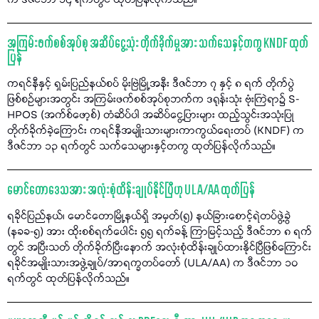
က ဒီဇင်ဘာ ၁၄ ရက်တွင် ထုတ်ပြန်လိုက်သည်။
အကြမ်းဖက်စစ်အုပ်စု အဆိပ်ငွေ့သုံး တိုက်ခိုက်မှုအား သက်သေနှင့်တကွ KNDF ထုတ်
ပြန်
ကရင်နီနှင့် ရှမ်းပြည်နယ်စပ် မိုးဗြဲမြို့အနီး ဒီဇင်ဘာ ၇ နှင့် ၈ ရက် တိုက်ပွဲ
ဖြစ်စဉ်များအတွင်း အကြမ်းဖက်စစ်အုပ်စုဘက်က ဒရုန်းသုံး ဗုံးကြဲရာ၌ S-
HPOS (အက်စ်ဖော့စ်) တံဆိပ်ပါ အဆိပ်ငွေ့ပြားများ ထည့်သွင်းအသုံးပြု
တိုက်ခိုက်ခဲ့ကြောင်း ကရင်နီအမျိုးသားများကာကွယ်ရေးတပ် (KNDF) က
ဒီဇင်ဘာ ၁၃ ရက်တွင် သက်သေများနှင့်တကွ ထုတ်ပြန်လိုက်သည်။
မောင်တောဒေသအား အလုံးစုံထိန်းချုပ်နိုင်ပြီဟု ULA/AA ထုတ်ပြန်
ရခိုင်ပြည်နယ်၊ မောင်တောမြို့နယ်ရှိ အမှတ်(၅) နယ်ခြားစောင့်ရဲတပ်ဖွဲ့ခွဲ
(နခခ-၅) အား ထိုးစစ်ရက်ပေါင်း ၅၅ ရက်ခန့် ကြာမြင့်သည့် ဒီဇင်ဘာ ၈ ရက်
တွင် အပြီးသတ် တိုက်ခိုက်ပြီးနောက် အလုံးစုံထိန်းချုပ်ထားနိုင်ပြီဖြစ်ကြောင်း
ရခိုင်အမျိုးသားအဖွဲ့ချုပ်/အာရက္ခတပ်တော် (ULA/AA) က ဒီဇင်ဘာ ၁၀
ရက်တွင် ထုတ်ပြန်လိုက်သည်။