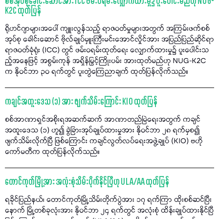
စစ်အုပ်စုခေါင်းဆောင်အား ICC ဖမ်းဝရမ်းလျှောက်ထားမှု၌ ပူးပေါင်းမည်ဟု NUG-
K2C ထုတ်ပြန်
ရိုဟင်ဂျာများအပေါ် ကျူးလွန်သည့် ရာဇဝတ်မှုများအတွက် အကြမ်းဖက်စစ်
အုပ်စု ခေါင်းဆောင် ဗိုလ်ချုပ်မှူးကြီးမင်းအောင်လှိုင်အား အပြည်ပြည်ဆိုင်ရာ
ရာဇဝတ်ခုံရုံး (ICC) တွင် ဖမ်းဝရမ်းထုတ်ရေး လျှောက်ထားမှု၌ ပူးပေါင်းသ
ည့်အနေဖြင့် အစွမ်းကုန် အရှိန်မြှင့်ကြိုးပမ်း အားထုတ်မည်ဟု NUG-K2C
က နိုဝင်ဘာ ၃၀ ရက်တွင် ပူးတွဲကြေညာချက် ထုတ်ပြန်လိုက်သည်။
ကချင်အထူးဒေသ (၁) အား ဖျက်သိမ်းကြောင်း KIO ထုတ်ပြန်
စစ်အာဏာရှင်အစိုးရအဆက်ဆက် အာဏာတည်မြဲရေးအတွက် ကချင်
အထူးဒေသ (၁) ဟူ၍ ခွဲခြားအုပ်ချုပ်ထားမှုအား နိုဝင်ဘာ ၂၈ ရက်မှစ၍
ဖျက်သိမ်းလိုက်ပြီ ဖြစ်ကြောင်း ကချင်လွတ်လပ်ရေးအဖွဲ့ချုပ် (KIO) ဗဟို
ကော်မတီက ထုတ်ပြန်လိုက်သည်။
တောင်ကုတ်မြို့အား အလုံးစုံသိမ်းပိုက်နိုင်ပြီဟု ULA/AA ထုတ်ပြန်
ရခိုင်ပြည်နယ်၊ တောင်ကုတ်မြို့သိမ်းတိုက်ပွဲအား ၁၇ ရက်ကြာ ထိုးစစ်ဆင်ပြီး
နောက် မြို့တစ်ခုလုံးအား နိုဝင်ဘာ ၂၄ ရက်တွင် အလုံးစုံ ထိန်းချုပ်ထားနိုင်ပြီ