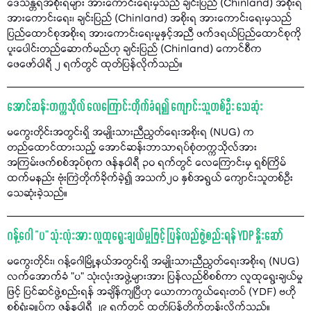
ဒေသန္တရအစိုးရများ အားကောင်းရေးမှသည် ချင်းပြည် (Chinland) အစိုးရ
အားကောင်းရေး၊ ချင်းပြည် (Chinland) အစိုးရ အားကောင်းရေးမှသည်
ပြည်ထောင်စုအစိုးရ အားကောင်းရေးမူနှင့်အညီ ဖက်ဒရယ်ပြည်ထောင်စုကို
ပူးပေါင်းတည်ဆောက်မည်ဟု ချင်းပြည် (Chinland) ကောင်စီက
ဖေဖော်ဝါရီ ၂ ရက်တွင် ထုတ်ပြန်လိုက်သည်။
အောင်ဆန်းတက္ကသိုလ် လေကြောင်းတိုက်ခံရ၍ ကျောင်းသူတစ်ဦး သေဆုံး
မကွေးတိုင်းအတွင်းရှိ အမျိုးသားညီညွတ်ရေးအစိုးရ (NUG) က
တည်ထောင်ထားသည့် အောင်ဆန်းဘာသာရပ်စုံတက္ကသိုလ်အား
အကြမ်းဖက်စစ်အုပ်စုက ဇန်နဝါရီ ၃၀ ရက်တွင် လေကြောင်းမှ ရှစ်ကြိမ်
ထက်မနည်း ဗုံးကြဲတိုက်ခိုက်ခဲ့၍ အသက်၂၀ နှစ်အရွယ် ကျောင်းသူတစ်ဦး
သေဆုံးခဲ့သည်။
ဂန့်ဂေါ “ပ" သုံးလုံးအား လူထုရွေးချယ်မှုဖြင့် ပြန်လည်ဖွဲ့စည်းရန် YDP နှိုးဆော်
မကွေးတိုင်း၊ ဂန့်ဂေါမြို့နယ်အတွင်းရှိ အမျိုးသားညီညွတ်ရေးအစိုးရ (NUG)
လက်အောက်ခံ "ပ" သုံးလုံးအဖွဲ့များအား ပြန်လည်စိစစ်ကာ လူထုရွေးချယ်မှု
ဖြင့် ပြင်ဆင်ဖွဲ့စည်းရန် အချိန်ကျပြီဟု ယောကာကွယ်ရေးတပ် (YDF) ဗဟို
စစ်ရုံးချုပ်က ဇန်နဝါရီ ၂၉ ရက်တွင် ထုတ်ပြန်တိုက်တွန်းလိုက်သည်။