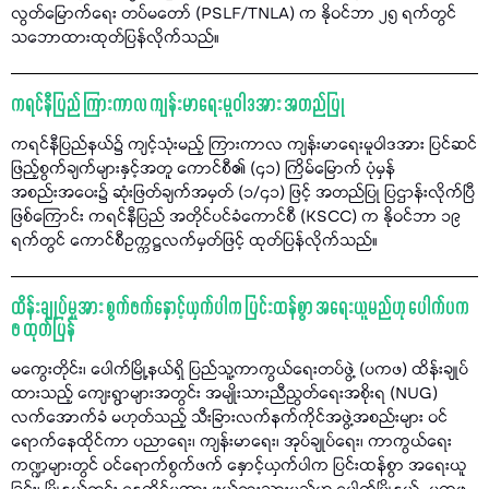
လွတ်မြောက်ရေး တပ်မတော် (PSLF/TNLA) က နိုဝင်ဘာ ၂၅ ရက်တွင်
သဘောထားထုတ်ပြန်လိုက်သည်။
ကရင်နီပြည် ကြားကာလ ကျန်းမာရေးမူဝါဒအား အတည်ပြု
ကရင်နီပြည်နယ်၌ ကျင့်သုံးမည့် ကြားကာလ ကျန်းမာရေးမူဝါဒအား ပြင်ဆင်
ဖြည့်စွက်ချက်များနှင့်အတူ ကောင်စီ၏ (၄၁) ကြိမ်မြောက် ပုံမှန်
အစည်းအဝေး၌ ဆုံးဖြတ်ချက်အမှတ် (၁/၄၁) ဖြင့် အတည်ပြု ပြဌာန်းလိုက်ပြီ
ဖြစ်ကြောင်း ကရင်နီပြည် အတိုင်ပင်ခံကောင်စီ (KSCC) က နိုဝင်ဘာ ၁၉
ရက်တွင် ကောင်စီဥက္ကဋ္ဌလက်မှတ်ဖြင့် ထုတ်ပြန်လိုက်သည်။
ထိန်းချုပ်မှုအား စွက်ဖက်နှောင့်ယှက်ပါက ပြင်းထန်စွာ အရေးယူမည်ဟု ပေါက်ပက
ဖ ထုတ်ပြန်
မကွေးတိုင်း၊ ပေါက်မြို့နယ်ရှိ ပြည်သူ့ကာကွယ်ရေးတပ်ဖွဲ့ (ပကဖ) ထိန်းချုပ်
ထားသည့် ကျေးရွာများအတွင်း အမျိုးသားညီညွတ်ရေးအစိုးရ (NUG)
လက်အောက်ခံ မဟုတ်သည့် သီးခြားလက်နက်ကိုင်အဖွဲ့အစည်းများ ဝင်
ရောက်နေထိုင်ကာ ပညာရေး၊ ကျန်းမာရေး၊ အုပ်ချုပ်ရေး၊ ကာကွယ်ရေး
ကဏ္ဍများတွင် ဝင်ရောက်စွက်ဖက် နှောင့်ယှက်ပါက ပြင်းထန်စွာ အရေးယူ