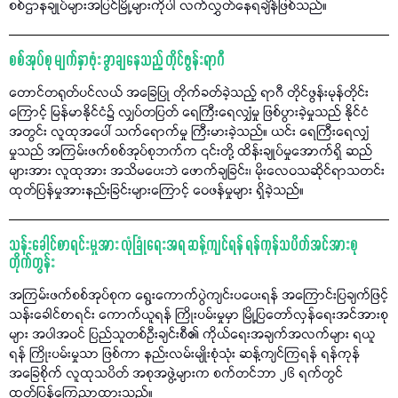
စစ်ဌာနချုပ်များအပြင်မြို့များကိုပါ လက်လွှတ်နေရချိန်ဖြစ်သည်။
စစ်အုပ်စု မျက်နှာဖုံး ခွာချနေသည့် တိုင်ဖွန်းရာဂီ
တောင်တရုတ်ပင်လယ် အခြေပြု တိုက်ခတ်ခဲ့သည့် ရာဂီ တိုင်ဖွန်းမုန်တိုင်း
ကြောင့် မြန်မာနိုင်ငံ၌ လျှပ်တပြတ် ရေကြီးရေလျှံမှု ဖြစ်ပွားခဲ့မှုသည် နိုင်ငံ
အတွင်း လူထုအပေါ် သက်ရောက်မှု ကြီးမားခဲ့သည်။ ယင်း ရေကြီးရေလျှံ
မှုသည် အကြမ်းဖက်စစ်အုပ်စုဘက်က ၎င်းတို့ ထိန်းချုပ်မှုအောက်ရှိ ဆည်
များအား လူထုအား အသိမပေးဘဲ ဖောက်ချခြင်း၊ မိုးလေဝသဆိုင်ရာသတင်း
ထုတ်ပြန်မှုအားနည်းခြင်းများကြောင့် ဝေဖန်မှုများ ရှိခဲ့သည်။
သန်းခေါင်စာရင်းမှုအား လုံခြုံရေးအရ ဆန့်ကျင်ရန် ရန်ကုန်သပိတ်အင်အားစု
တိုက်တွန်း
အကြမ်းဖက်စစ်အုပ်စုက ရွေးကောက်ပွဲကျင်းပပေးရန် အကြောင်းပြချက်ဖြင့်
သန်းခေါင်စာရင်း ကောက်ယူရန် ကြိုးပမ်းမှုမှာ မြို့ပြတော်လှန်ရေးအင်အားစု
များ အပါအဝင် ပြည်သူတစ်ဦးချင်းစီ၏ ကိုယ်ရေးအချက်အလက်များ ရယူ
ရန် ကြိုးပမ်းမှုသာ ဖြစ်ကာ နည်းလမ်းမျိုးစုံသုံး ဆန့်ကျင်ကြရန် ရန်ကုန်
အခြေစိုက် လူထုသပိတ် အစုအဖွဲ့များက စက်တင်ဘာ ၂၆ ရက်တွင်
ထုတ်ပြန်ကြေညာထားသည်။