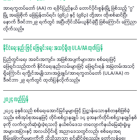
အာရက္ခတပ်တော် (AA) က ရခိုင်ပြည်နယ် တောင်ပိုင်းစွန်းမြို့ ဖြစ်သည့် "ဂွ"
မြို့ အခြေစိုက် ခြေမြန်တပ်ရင်း (၅၆၂) နှင့် (၅၆၃) တို့အား ထိုးစစ်ဆင်ပြီး
နောက် ဒီဇင်ဘာ၂၉ ရက်တွင် အပြီးတိုင်သိမ်းယူနိုင်ခဲ့ပြီ ဖြစ်ကြောင်း ကြေညာ
လိုက်သည်။
နိုင်ငံရေးနည်းဖြင့် ဖြေရှင်းရေး အသင့်ရှိဟု ULA/AA ထုတ်ပြန်
ပြည်တွင်းရေး အခင်းအကျင်း၊ အဖြစ်အပျက်များအား စစ်ရေးဖြင့်
ဖြေရှင်းသည်ထက် နိုင်ငံရေးနည်းလမ်းများဖြင့် ဖြေရှင်းရန် အမြဲတမ်းအသင့်
ရှိကြောင်း ရက္ခိုင်အမျိုးသားအဖွဲ့ချုပ်/အာရက္ခတပ်တော် (ULA/AA) က
ဒီဇင်ဘာ ၂၉ ရက်တွင် ထုတ်ပြန်လိုက်သည်။
၂၀၂၄ လည်ပြန်
၂၀၂၄ ခုနှစ်သည် စစ်ရေးအောင်မြင်မှုများဖြင့် ပြဋ္ဌာန်းသောနှစ်တနှစ်ဖြစ်ခဲ့
သည်။ စစ်အုပ်စုအနေဖြင့် တိုင်းစစ်ဌာနချုပ် ၁၄ ခုအနက်တိုင်းစစ်ဌာနချုပ်နှစ်
ခုကို လက်လွှတ်ဆုံးရှုံးခဲ့ရသလို နယ်စပ်ဒေသ တလျောက်နယ်မြေဆုံးရှုံးမှု
အများအပြားနှင့် အလယ်ပိုင်းရှိ အညာဒေသတွင်လည်း စစ်ရေးအရ
ခြိမ်းခြောက်မှုများကိကို သိသိသာသာ ရင်ဆိုင်ခဲ့ရသည်။ တော်လှန်ရေး