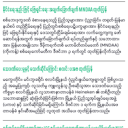
နိုင်ငံရေးနည်းဖြင့် ဖြေရှင်းရေး အချက်ခြောက်ချက် MNDAA ထုတ်ပြန်
စစ်ဘေးဒုက္ခဒဏ် ခံစားနေရသည့် ပြည်သူများအား ငဲ့ညှာခြင်း၊ တရုတ်-မြန်မာ
နယ်စပ် တည်ငြိမ်ရေးနှင့် ပြည်တွင်းစစ်ရေးပဋိပက္ခများအား နိုင်ငံရေးနည်း
ဖြင့် ဖြေရှင်းနိုင်ရေးနှင့် ဒေသတွင်းငြိမ်းချမ်းရေးအား လက်တွေ့ကျကျ ဖော်
ဆောင်ရန်အတွက် အချက်ခြောက်ချက်ပါ ရပ်တည်ချက်နှင့် သဘောထား
အား မြန်မာအမျိုးသား ဒီမိုကရက်တစ် မဟာမိတ်တပ်မတော် (MNDAA)
(ကိုးကန့်) စစ်ရေးကော်မတီက ဒီဇင်ဘာ ၃ ရက်တွင် ထုတ်ပြန်လိုက်သည်။
သေဒဏ်ပေးမှုနှင့် မသက်ဆိုင်ကြောင်း စလင်း ပအဖ ထုတ်ပြန်
မကွေးတိုင်း၊ မင်းဘူးခရိုင်၊ စလင်းမြို့နယ် ဂုံညှင်းနွယ်ကျေးရွာတွင် ဖြစ်ပွားသ
ည့် အဓမ္မပြုကျင့်၊ လူသတ်မှု ကျူးလွန်သူ ဦးစဆိုသူအား သေဒဏ်ပေးသည့်
ကိစ္စမှာ စလင်းမြို့နယ် လူသားစာနာတာဝန်ခံ Heineken ၏ တစ်ဦးတည်း
သဘောဆန္ဒဖြင့် ဆုံးဖြတ်ခဲ့ခြင်းဖြစ်ကာ မြို့နယ် ပြည်သူ့အုပ်ချုပ်ရေးအဖွဲ့
(ပကဖ) နှင့် သက်ဆိုင်ခြင်းမရှိကြောင်း ဒီဇင်ဘာ ၁ ရက်က မြို့နယ်ပအဖ
တာဝန်ခံ နှင်းဆီအမည်ဖြင့် လူထုထံ အသိပေး ထုတ်ပြန်ထားသည်။