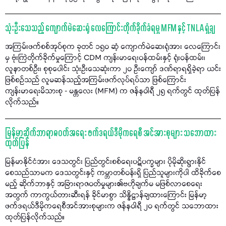
သုံးဦးသေသည့် ကျောက်မဲဆေးရုံ လေကြောင်းတိုက်ခိုက်ခံရမှု MFM နှင့် TNLA ရှုံ့ချ
အကြမ်းဖက်စစ်အုပ်စုက ခုတင် ၁၅၀ ဆံ့ ကျောက်မဲဆေးရုံအား လေကြောင်း
မှ ဗုံးကြဲတိုက်ခိုက်မှုကြောင့် CDM ကျန်းမာရေးဝန်ထမ်းနှင့် ရုံးဝန်ထမ်း၊
လူနာတစ်ဦး၊ စုစုပေါင်း သုံးဦးသေဆုံးကာ ၂၀ ဦးကျော် ဒဏ်ရာရရှိခဲ့ရာ ယင်း
ဖြစ်စဉ်သည် လူမဆန်သည့်အကြမ်းဖက်လုပ်ရပ်သာ ဖြစ်ကြောင်း
ကျန်းမာရေးမိသားစု - မန္တလေး (MFM) က ဇန်နဝါရီ ၂၅ ရက်တွင် ထုတ်ပြန်
လိုက်သည်။
မြန်မာ့ဆိုက်ဘာရာဇဝတ်အရေး ဖက်ဒရယ်ဒီမိုကရေစီ အင်အားစုများ သဘောထား
ထုတ်ပြန်
မြန်မာနိုင်ငံအား ဒေသတွင်း ပြည်တွင်းစစ်ရေးပဋိပက္ခများ ပိုမိုဆိုးရွားနိုင်
စေသည်သာမက ဒေသတွင်းနှင့် ကမ္ဘာတစ်ဝန်းရှိ ပြည်သူများကိုပါ ထိခိုက်စေ
မည့် ဆိုက်ဘာနှင့် အခြားရာဇဝတ်မှုများ၏ဗဟိုချက်မ မဖြစ်လာစေရေး
အတွက် ကာကွယ်တားဆီးရန် ခိုင်မာစွာ သိန္နိဋ္ဌာန်ချထားကြောင်း မြန်မာ့
ဖက်ဒရယ်ဒီမိုကရေစီအင်အားစုများက ဇန်နဝါရီ ၂၀ ရက်တွင် သဘောထား
ထုတ်ပြန်လိုက်သည်။