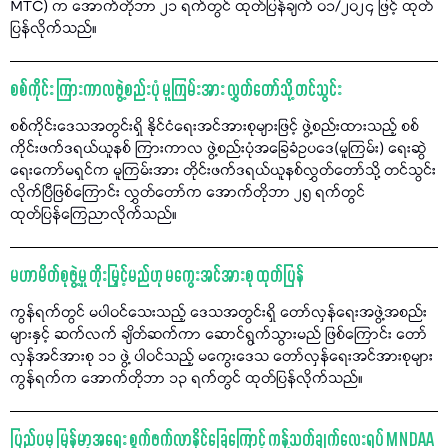
MTC) က အောက်တိုဘာ ၂၁ ရက်တွင် ထုတ်ပြန်ချက် ၀၁/၂၀၂၄ ဖြင့် ထုတ်
ပြန်လိုက်သည်။
စစ်ကိုင်း ကြားကာလဖွဲ့စည်းပုံ မူကြမ်းအား လွှတ်တော်သို့ တင်သွင်း
စစ်ကိုင်းဒေသအတွင်းရှိ နိုင်ငံရေးအင်အားစုများဖြင့် ဖွဲ့စည်းထားသည့် စစ်
ကိုင်းဖက်ဒရယ်ယူနစ် ကြားကာလ ဖွဲ့စည်းပုံအခြေခံဥပဒေ(မူကြမ်း) ရေးဆွဲ
ရေးကော်မရှင်က မူကြမ်းအား တိုင်းဖက်ဒရယ်ယူနစ်လွှတ်တော်သို့ တင်သွင်း
လိုက်ပြီဖြစ်ကြောင်း လွှတ်တော်က အောက်တိုဘာ ၂၅ ရက်တွင်
ထုတ်ပြန်ကြေညာလိုက်သည်။
မဟာမိတ်စုဖွဲ့မှု တိုးမြှင့်မည်ဟု မကွေးအင်အားစု ထုတ်ပြန်
ကွန်ရက်တွင် မပါဝင်သေးသည့် ဒေသအတွင်းရှိ တော်လှန်ရေးအဖွဲ့အစည်း
များနှင့် ဆက်လက် ချိတ်ဆက်ကာ ဆောင်ရွက်သွားမည် ဖြစ်ကြောင်း တော်
လှန်အင်အားစု ၁၁ ဖွဲ့ ပါဝင်သည့် မကွေးဒေသ တော်လှန်ရေးအင်အားစုများ
ကွန်ရက်က အောက်တိုဘာ ၁၃ ရက်တွင် ထုတ်ပြန်လိုက်သည်။
ပြည်ပမှ မြန်မာ့အရေး စွက်ဖက်လာနိုင်ခြေကြောင့် ကန့်သတ်ချက်လေးရပ် MNDAA