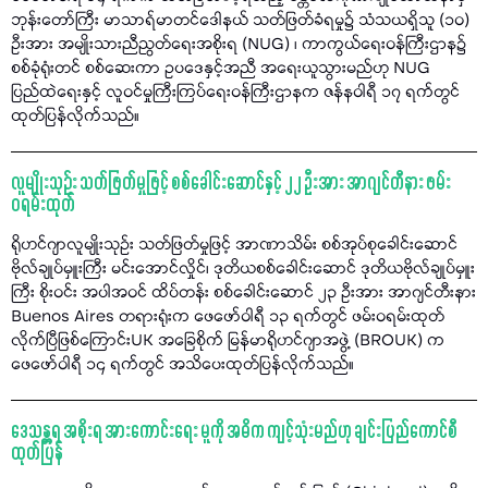
ဘုန်းတော်ကြီး မာသာရ်မာတင်ဒေါနယ် သတ်ဖြတ်ခံရမှု၌ သံသယရှိသူ (၁၀)
ဦးအား အမျိုးသားညီညွတ်ရေးအစိုးရ (NUG) ၊ ကာကွယ်ရေးဝန်ကြီးဌာန၌
စစ်ခုံရုံးတင် စစ်ဆေးကာ ဥပဒေနှင့်အညီ အရေးယူသွားမည်ဟု NUG
ပြည်ထဲရေးနှင့် လူဝင်မှုကြီးကြပ်ရေးဝန်ကြီးဌာနက ဇန်နဝါရီ ၁၇ ရက်တွင်
ထုတ်ပြန်လိုက်သည်။
လူမျိုးသုဉ်း သတ်ဖြတ်မှုဖြင့် စစ်ခေါင်းဆောင်နှင့် ၂၂ ဦးအား အာဂျင်တီနား ဖမ်း
ဝရမ်းထုတ်
ရိုဟင်ဂျာလူမျိုးသုဉ်း သတ်ဖြတ်မှုဖြင့် အာဏာသိမ်း စစ်အုပ်စုခေါင်းဆောင်
ဗိုလ်ချုပ်မှူးကြီး မင်းအောင်လှိုင်၊ ဒုတိယစစ်ခေါင်းဆောင် ဒုတိယဗိုလ်ချုပ်မှူး
ကြီး စိုးဝင်း အပါအဝင် ထိပ်တန်း စစ်ခေါင်းဆောင် ၂၃ ဦးအား အာဂျင်တီးနား
Buenos Aires တရားရုံးက ဖေဖော်ဝါရီ ၁၃ ရက်တွင် ဖမ်းဝရမ်းထုတ်
လိုက်ပြီဖြစ်ကြောင်းUK အခြေစိုက် မြန်မာရိုဟင်ဂျာအဖွဲ့ (BROUK) က
ဖေဖော်ဝါရီ ၁၄ ရက်တွင် အသိပေးထုတ်ပြန်လိုက်သည်။
ဒေသန္တရ အစိုးရ အားကောင်းရေး မူကို အဓိက ကျင့်သုံးမည်ဟု ချင်းပြည်ကောင်စီ
ထုတ်ပြန်