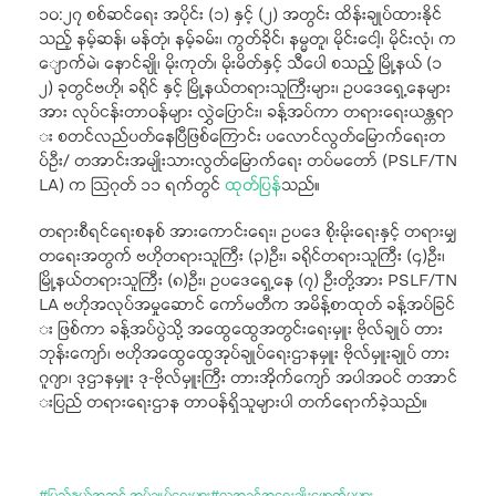
၁၀:၂၇ စစ်ဆင်ရေး အပိုင်း (၁) နှင့် (၂) အတွင်း ထိန်းချုပ်ထားနိုင်
သည့် နမ့်ဆန်၊ မန်တုံ၊ နမ့်ခမ်း၊ ကွတ်ခိုင်၊ နမ္မတူ၊ မိုင်းငေါ့၊ မိုင်းလုံ၊ က
ျောက်မဲ၊ နောင်ချို၊ မိုးကုတ်၊ မိုးမိတ်နှင့် သီပေါ စသည့် မြို့နယ် (၁
၂) ခုတွင်ဗဟို၊ ခရိုင် နှင့် မြို့နယ်တရားသူကြီးများ၊ ဥပဒေရှေ့နေများ
အား လုပ်ငန်းတာဝန်များ လွှဲပြောင်း၊ ခန့်အပ်ကာ တရားရေးယန္တရာ
း စတင်လည်ပတ်နေပြီဖြစ်ကြောင်း ပလောင်လွတ်မြောက်ရေးတ
ပ်ဦး/ တအာင်းအမျိုးသားလွတ်မြောက်ရေး တပ်မတော် (PSLF/TN
LA) က သြဂုတ် ၁၁ ရက်တွင်
ထုတ်ပြန်
သည်။
တရားစီရင်ရေးစနစ် အားကောင်းရေး၊ ဥပဒေ စိုးမိုးရေးနှင့် တရားမျှ
တရေးအတွက် ဗဟိုတရားသူကြီး (၃)ဦး၊ ခရိုင်တရားသူကြီး (၄)ဦး၊
မြို့နယ်တရားသူကြီး (၈)ဦး၊ ဥပဒေရှေ့နေ (၇) ဦးတို့အား PSLF/TN
LA ဗဟိုအလုပ်အမှုဆောင် ကော်မတီက အမိန့်စာထုတ် ခန့်အပ်ခြင်
း ဖြစ်ကာ ခန့်အပ်ပွဲသို့ အထွေထွေအတွင်းရေးမှူး ဗိုလ်ချုပ် တား
ဘုန်းကျော်၊ ဗဟိုအထွေထွေအုပ်ချုပ်ရေးဌာနမှူး ဗိုလ်မှူးချုပ် တား
ဂူဂျာ၊ ဒုဌာနမှူး ဒု-ဗိုလ်မှူးကြီး တားအိုက်ကျော် အပါအဝင် တအာင်
းပြည် တရားရေးဌာန တာဝန်ရှိသူများပါ တက်ရောက်ခဲ့သည်။