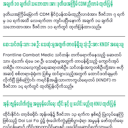
အချက် ၁၀ ချက်ပါ သဘောထားအား ဒုတိယအကြိမ် CDM ညီလာခံ ထုတ်ပြန်
ဒုတိယအကြိမ်မြောက် CDM နိုင်ငံ့ဝန်ထမ်းထုညီလာခံအား ဒီဇင်ဘာ ၇ ရက်
မှ ၁၀ ရက်အထိ လေးရက်တာ ကျင်းပပြီးနောက် အချက် ၁၀ ချက်ပါ
သဘောထားအား ဒီဇင်ဘာ ၁၁ ရက်တွင် ထုတ်ပြန်ထားသည်။
ဆေးသင်တန်းသား ၁၈ ဦး သေဆုံးမှုအတွက် တာဝန်ရှိသူ သုံးဦးအား KNDF အရေးယူ
Frontline Combat Medic သင်တန်း တက်ရောက်နေသည့် ဆေးတပ်
သား ရဲဘော်၊ ရဲမေ ၁၈ ဦး သေဆုံးမှုအတွက် တာဝန်ရှိသည့် ကျောင်းအုပ်
တစ်ဦး၊ ကာယလေ့ကျင့်ရေးဆရာတစ်ဦး၊ သင်တန်းအကူတစ်ဦးတို့အား ဗဟို
အဆင့် စစ်တရားခုံရုံးက ပြစ်မှု ထင်ရှားသည့်အတွက် ထောင်ဒဏ်ချမှတ်
လိုက်ပြီ ဖြစ်ကြောင်း ကရင်နီအမျိုးသားကာကွယ်ရေးတပ် (KNDF) က
ဒီဇင်ဘာ ၁၄ ရက်တွင် ထုတ်ပြန်လိုက်သည်။
အုန်းဖျန်ပေါက်ကွဲမှု အမှုမှန်ပေါ်ရေး ထိုင်းနှင့် ပူးပေါင်းမည်ဟု KNU ထုတ်ပြန်
ထိုင်းနိုင်ငံ၊ တာ့ခ်ခရိုင်၊ အုန်းဖန်၌ ဒီဇင်ဘာ ၁၃ ရက်က နှစ်စဉ် ပြုလုပ်နေကြ
ဖြစ်သည့် Doi Loi Fa ပွဲ၌ ဗုံးပေါက်ကွဲမှုဖြစ်ပွားခဲ့ရာ အမှုမှန် ဖော်ထုတ်ရေး
လုပ်ငန်းများ၌ ထိုင်းအာဏာပိုင်များနှင့် ပူးပေါင်းဆောင်ရွက်သွားမည်