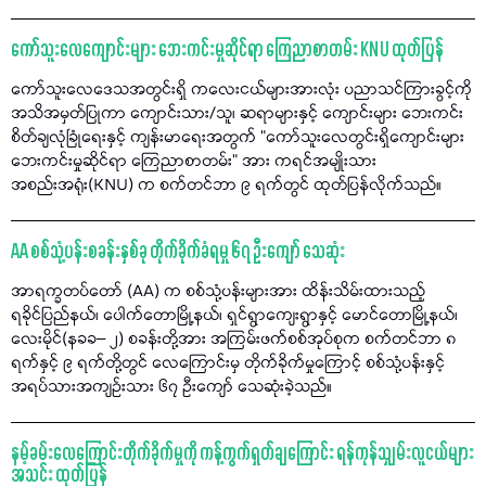
ကော်သူးလေကျောင်းများ ဘေးကင်းမှုဆိုင်ရာ ကြေညာစာတမ်း KNU ထုတ်ပြန်
ကော်သူးလေဒေသအတွင်းရှိ ကလေးငယ်များအားလုံး ပညာသင်ကြားခွင့်ကို
အသိအမှတ်ပြုကာ ကျောင်းသား/သူ၊ ဆရာများနှင့် ကျောင်းများ ဘေးကင်း
စိတ်ချလုံခြုံရေးနှင့် ကျန်းမာရေးအတွက် "ကော်သူးလေတွင်းရှိကျောင်းများ
ဘေးကင်းမှုဆိုင်ရာ ကြေညာစာတမ်း" အား ကရင်အမျိုးသား
အစည်းအရုံး(KNU) က စက်တင်ဘာ ၉ ရက်တွင် ထုတ်ပြန်လိုက်သည်။
AA စစ်သုံ့ပန်းစခန်းနှစ်ခု တိုက်ခိုက်ခံရမှု ၆၇ ဦးကျော် သေဆုံး
အာရက္ခတပ်တော် (AA) က စစ်သုံ့ပန်းများအား ထိန်းသိမ်းထားသည့်
ရခိုင်ပြည်နယ်၊ ပေါက်တောမြို့နယ်၊ ရှင်ရွာကျေးရွာနှင့် မောင်တောမြို့နယ်၊
လေးမိုင်(နခခ– ၂) စခန်းတို့အား အကြမ်းဖက်စစ်အုပ်စုက စက်တင်ဘာ ၈
ရက်နှင့် ၉ ရက်တို့တွင် လေကြောင်းမှ တိုက်ခိုက်မှုကြောင့် စစ်သုံ့ပန်းနှင့်
အရပ်သားအကျဉ်းသား ၆၇ ဦးကျော် သေဆုံးခဲ့သည်။
နမ့်ခမ်းလေကြောင်းတိုက်ခိုက်မှုကို ကန့်ကွက်ရှုတ်ချကြောင်း ရန်ကုန်သျှမ်းလူငယ်များ
အသင်း ထုတ်ပြန်