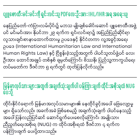
ပျူစောထီးမင်းမင်းကို ရှင်းလင်းသူ PDFလေးဦးအား IHL/IHR အရ အရေးယူ
နေပြည်တော်-ကံပြားလမ်းပိုင်း၌ မဘသ မျိုးချစ်ခေါင်းဆောင် ပျူစောထီးအဖွဲ့
ဝင် မင်းမင်းအား နိုဝင်ဘာ ၂၉ ရက်က ရှင်းလင်းရာ၌ အပြည်ပြည်ဆိုင်ရာ
လူသားချင်းစာနာထောက်ထားမှု ဥပဒေနှင့် နိုင်ငံတကာ လူ့အခွင့်အရေး
ဥပဒေ (International Humanitarian Law and International
Human Rights Law) နှင့် ငြိစွန်းခဲ့သည့်အတွက် ပါဝင်သူတပ်ဖွဲ့ဝင် လေး
ဦးအား ထောင်အချုပ် တစ်နှစ် ချမှတ်ကြောင်း ဗိဿနိုး ပြည်သူ့ကာကွယ်ရေး
တပ်မတော်က ဒီဇင်ဘာ ၅ ရက်တွင် ထုတ်ပြန်လိုက်သည်။
မြန်မာလုပ်သားများအတွက် အချက်သုံးချက်ပါ ပန်ကြားချက် ထိုင်းအစိုးရထံ NUG
ပေးပို့
ထိုင်းနိုင်ငံရောက် မြန်မာအလုပ်သမားများ၏ နေထိုင်ခွင့်အပေါ် ဖြေလျော့မှု
များ ရှိသော်လည်း အခက်အခဲ ဖြစ်စေမည့် အချက်သုံးချက် ပါဝင်နေသည့်
အပေါ် ပြန်လည်ပြင်ဆင် ဆောင်ရွက်ပေးစေလိုကြောင်း အမျိုးသား
ညီညွတ်ရေးအစိုးရ (NUG) က ထိုင်းအစိုးရထံ ဒီဇင်ဘာ ၄ ရက်က
ပန်ကြားချက် ပေးပို့ထားသည်။