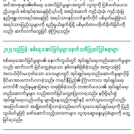
အင်အားစုများ၏စစ်ရေး အောင်မြင်မှုများအတွက် လူထုကို ပြစ်ဒဏ်ပေးသ
ည့်သဖွယ် စစ်အုပ်စုအနေဖြင့်၎င်းတို့ အစဉ်အဆက် ကျင့်သုံးခဲ့၊ ကျင့်သုံးမြဲ
နည်းဗျူဟာတရပ်အနေဖြင့် အရပ်သားနှင့်လက်နက်ကိုင် ပစ်မှတ်မခွဲခြားပဲ
အရပ်သားပြည်သူများကို ရည်ရွယ်ချက်ရှိရှိ ပစ်မှတ်ထားတိုက်ခိုက်ခြင်းကို
လည်း ဆက်လက်တွေ့မြင် ခဲ့ကြရသည်။
၂၀၂၄ လည်ပြန် - စစ်ရေးအောင်မြင်မှုများနောက် သတိပြုဆင်ခြင်စရာများ
စစ်ရေးအောင်မြင်မှုများ၏ နောက်ကွယ်တွင် အုပ်ချုပ်ရေးတည်ဆောက်မှုများ
လည်း ဆက်လက် မြင်တွေ့ခဲ့ရသော နှစ်တနှစ်ဖြစ်ခဲ့သည်။ အထူးသဖြင့်
အလယ်ပိုင်းမဟုတ်သော ဒေသများတွင် အုပ်ချုပ်ရေးတည်ဆောက်မှုများပိုမို
ခိုင်မာအားကောင်းလာခဲ့သည်။ ကရင်နီပြည်၏ ကြားကာလ အုပ်ချုပ်ရေး
ကောင်စီ သည်နမူနာပြစရာ တခုဖြစ်ခဲ့သလို၊ တအာင်းဒေသ၏ အုပ်ချုပ်ရေး
တည်ဆောက်မှုများ လည်းစတင်မြင်တွေ့စပြုလာရသည်။ နဂိုရှိရင်းစွဲ
အုပ်ချုပ်ရေးလည်ပတ်မှု များရှိနေသည့်ကချင်နှင့် ကော်သူးလေတွင်လည်း
အပြောင်းအလဲ အချို့စတင်ရှိလာခဲ့သည်။ကော်သူးလေအုပ်ချုပ်ရေးကို ပြည်
သူပါဝင်မှုဖြင့် ဖော်ဆောင်သည့်သာဓကများ၊ လူထုဆွေးနွေးမှုပုံစံများကို တွေ့
မြင်ရသည်။