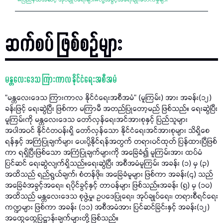
#
ပြည်နယ်အဆင့် အုပ်ချုပ်ရေးများ
#
လူ့အခွင့်အရေးချိုးဖောက်မှုများ
ဆက်စပ် ဖြစ်စဉ်များ
မန္တလေးဒေသ ကြားကာလ နိုင်ငံရေးအစီအမံ
“မန္တလေးဒေသ ကြားကာလ နိုင်ငံရေးအစီအမံ” (မူကြမ်း) အား အခန်း(၁၂)
ခန်းဖြင့် ရေးဆွဲပြီး ဖြစ်ကာ မကြာမီ အတည်ပြုတော့မည် ဖြစ်သည်။ ရေးဆွဲပြီး
မူကြမ်းကို မန္တလေးဒေသ တော်လှန်ရေးအင်အားစုနှင့် ပြည်သူများ
အပါအဝင် နိုင်ငံတဝန်းရှိ တော်လှန်သော နိုင်ငံရေးအင်အားစုများ သိရှိစေ
ရန်နှင့် အကြံပြုချက်များ ပေးပို့နိုင်ရန်အတွက် တရားဝင်ထုတ် ပြန်ထားပြီဖြစ်
ကာ ရရှိပြီးဖြစ်သော အကြံပြုချက်များကို အခြေခံ၍ မူကြမ်းအား ထပ်မံ
ပြင်ဆင် ရေးဆွဲလျက်ရှိသည်။ရေးဆွဲပြီး အစီအမံမူကြမ်း အခန်း (၁) မှ (၃)
အထိသည် ရည်ရွယ်ချက်၊ စံတန်ဖိုး၊ အခြေခံမူများ ဖြစ်ကာ အခန်း(၄) သည်
အခြေခံအခွင့်အရေး၊ ရပိုင်ခွင့်နှင့် တာဝန်များ ဖြစ်သည်။အခန်း (၅) မှ (၁၀)
အထိသည် မန္တလေးဒေသ စုဖွဲ့မှု၊ ဥပဒေပြုရေး၊ အုပ်ချုပ်ရေး၊ တရားစီရင်ရေး
ကဏ္ဍများ ဖြစ်ကာ အခန်း (၁၁) အစီအမံအား ပြင်ဆင်ခြင်းနှင့် အခန်း(၁၂)
အထွေထွေပြဋ္ဌာန်းချက်များတို့ ဖြစ်သည်။