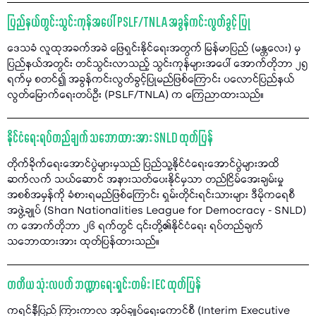
ပြည်နယ်တွင်းသွင်းကုန်အပေါ် PSLF/TNLA အခွန်ကင်းလွတ်ခွင့် ပြု
ဒေသခံ လူထုအခက်အခဲ ဖြေရှင်းနိုင်ရေးအတွက် မြန်မာပြည် (မန္တလေး) မှ
ပြည်နယ်အတွင်း တင်သွင်းလာသည့် သွင်းကုန်များအပေါ် အောက်တိုဘာ ၂၅
ရက်မှ စတင်၍ အခွန်ကင်းလွတ်ခွင့်ပြုမည်ဖြစ်ကြောင်း ပလောင်ပြည်နယ်
လွတ်မြောက်ရေးတပ်ဦး (PSLF/TNLA) က ကြေညာထားသည်။
နိုင်ငံရေးရပ်တည်ချက် သဘောထားအား SNLD ထုတ်ပြန်
တိုက်ခိုက်ရေးအောင်ပွဲများမှသည် ပြည်သူ့နိုင်ငံရေးအောင်ပွဲများအထိ
ဆက်လက် သယ်ဆောင် အနားသတ်ပေးနိုင်မှသာ တည်ငြိမ်အေးချမ်းမှု
အစစ်အမှန်ကို ခံစားရမည်ဖြစ်ကြောင်း ရှမ်းတိုင်းရင်းသားများ ဒီမိုကရေစီ
အဖွဲ့ချုပ် (Shan Nationalities League for Democracy - SNLD)
က အောက်တိုဘာ ၂၆ ရက်တွင် ၎င်းတို့၏နိုင်ငံရေး ရပ်တည်ချက်
သဘောထားအား ထုတ်ပြန်ထားသည်။
တတိယ သုံးလပတ် ဘဏ္ဍာရေးရှင်းတမ်း IEC ထုတ်ပြန်
ကရင်နီပြည် ကြားကာလ အုပ်ချုပ်ရေးကောင်စီ (Interim Executive