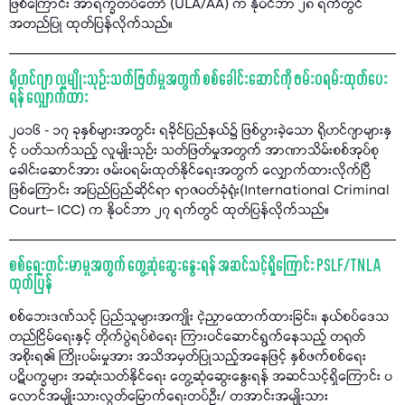
ဖြစ်ကြောင်း အာရက္ခတပ်တော် (ULA/AA) က နိုဝင်ဘာ ၂၈ ရက်တွင်
အတည်ပြု ထုတ်ပြန်လိုက်သည်။
ရိုဟင်ဂျာ လူမျိုးသုဉ်းသတ်ဖြတ်မှုအတွက် စစ်ခေါင်းဆောင်ကို ဖမ်းဝရမ်းထုတ်ပေး
ရန် လျှောက်ထား
၂၀၁၆ - ၁၇ ခုနှစ်များအတွင်း ရခိုင်ပြည်နယ်၌ ဖြစ်ပွားခဲ့သော ရိုဟင်ဂျာများနှ
င့် ပတ်သက်သည့် လူမျိုးသုဉ်း သတ်ဖြတ်မှုအတွက် အာဏာသိမ်းစစ်အုပ်စု
ခေါင်းဆောင်အား ဖမ်းဝရမ်းထုတ်နိုင်ရေးအတွက် လျှောက်ထားလိုက်ပြီ
ဖြစ်ကြောင်း အပြည်ပြည်ဆိုင်ရာ ရာဇဝတ်ခုံရုံး(International Criminal
Court– ICC) က နိုဝင်ဘာ ၂၇ ရက်တွင် ထုတ်ပြန်လိုက်သည်။
စစ်ရေးတင်းမာမှုအတွက် တွေ့ဆုံဆွေးနွေးရန် အဆင်သင့်ရှိကြောင်း PSLF/TNLA
ထုတ်ပြန်
စစ်ဘေးဒဏ်သင့် ပြည်သူများအကျိုး ငဲ့ညှာထောက်ထားခြင်း၊ နယ်စပ်ဒေသ
တည်ငြိမ်ရေးနှင့် တိုက်ပွဲရပ်စဲရေး ကြားဝင်ဆောင်ရွက်နေသည့် တရုတ်
အစိုးရ၏ ကြိုးပမ်းမှုအား အသိအမှတ်ပြုသည့်အနေဖြင့် နှစ်ဖက်စစ်ရေး
ပဋိပက္ခများ အဆုံးသတ်နိုင်ရေး တွေ့ဆုံဆွေးနွေးရန် အဆင်သင့်ရှိကြောင်း ပ
လောင်အမျိုးသားလွတ်မြောက်ရေးတပ်ဦး/ တအာင်းအမျိုးသား