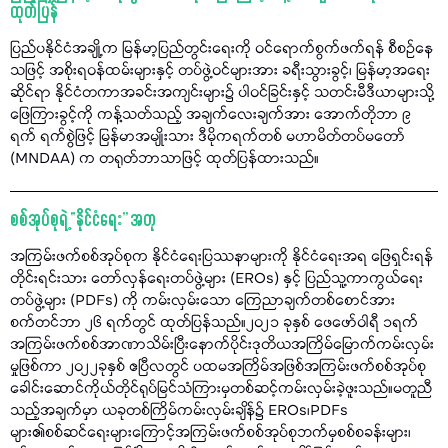
ထုတ်ပြန်
ပြည်ပနိုင်ငံအချို့က မြန်မာ့ပြည်တွင်းရေးကို ဝင်ရောက်စွက်ဖက်ရန် စီစဉ်နေ
သဖြင့် အစိုးရဝန်ထမ်းများနှင့် တပ်ဖွဲ့ဝင်များအား ခရီးသွားခွင့်၊ မြန်မာ့အရေး
ဆိုင်ရာ နိုင်ငံတကာအခင်းအကျင်းများ၌ ပါဝင်ခြင်းနှင့် သတင်းမီဒီယာများသို့
ဖြေကြားခွင့်ကို ကန့်သတ်သည့် အချက်လေးချက်အား အောက်တိုဘာ ၉
ရက် ရက်စွဲဖြင့် မြန်မာအမျိုးသား ဒီမိုကရက်တစ် မဟာမိတ်တပ်မတော်
(MNDAA) က တရုတ်ဘာသာဖြင့် ထုတ်ပြန်ထားသည်။
စစ်အုပ်စုရဲ့ “နိုင်ငံရေး” အတု
အကြမ်းဖက်စစ်အုပ်စုက နိုင်ငံရေးပြဿနာများကို နိုင်ငံရေးအရ ဖြေရှင်းရန်
တိုင်းရင်းသား တော်လှန်ရေးတပ်ဖွဲ့များ (EROs) နှင့် ပြည်သူ့ကာကွယ်ရေး
တပ်ဖွဲ့များ (PDFs) ကို ကမ်းလှမ်းသော ကြေညာချက်တစ်စောင်အား
စက်တင်ဘာ ၂၆ ရက်တွင် ထုတ်ပြန်သည်။၂၀၂၁ ခုနှစ် ဖေဖော်ဝါရီ ၁ရက်
အကြမ်းဖက်စစ်အာဏာသိမ်းပြီးနောက်ပိုင်းဒုတိယအကြိမ်မြောက်ကမ်းလှမ်း
မှုဖြစ်ကာ ၂၀၂၂ခုနှစ် ဧပြီလတွင် ပထမအကြိမ်အဖြစ်အကြမ်းဖက်စစ်အုပ်စု
ခေါင်းဆောင်ကိုယ်တိုင်ရုပ်မြင်သံကြားမှတစ်ဆင့်ကမ်းလှမ်းခဲ့ဖူးသည်။မတူညီ
သည့်အချက်မှာ ယခုတစ်ကြိမ်ကမ်းလှမ်းချိန်၌ EROs၊PDFs
များ၏စစ်ဆင်ရေးများကြောင့်အကြမ်းဖက်စစ်အုပ်စုဘက်မှစစ်စခန်းများ၊