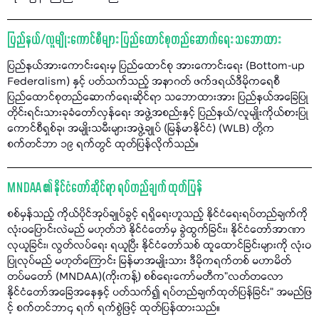
ပြည်နယ်/လူမျိုးကောင်စီများ ပြည်ထောင်စုတည်ဆောက်ရေး သဘောထား
ပြည်နယ်အားကောင်းရေးမှ ပြည်ထောင်စု အားကောင်းရေး (Bottom-up
Federalism) နှင့် ပတ်သက်သည့် အနာဂတ် ဖက်ဒရယ်ဒီမိုကရေစီ
ပြည်ထောင်စုတည်ဆောက်ရေးဆိုင်ရာ သဘောထားအား ပြည်နယ်အခြေပြု
တိုင်းရင်းသားခုခံတော်လှန်ရေး အဖွဲ့အစည်းနှင့် ပြည်နယ်/လူမျိုးကိုယ်စားပြု
ကောင်စီရှစ်ခု၊ အမျိုးသမီးများအဖွဲ့ချုပ် (မြန်မာနိုင်ငံ) (WLB) တို့က
စက်တင်ဘာ ၁၉ ရက်တွင် ထုတ်ပြန်လိုက်သည်။
MNDAA ၏ နိုင်ငံတော်ဆိုင်ရာ ရပ်တည်ချက် ထုတ်ပြန်
စစ်မှန်သည့် ကိုယ်ပိုင်အုပ်ချုပ်ခွင့် ရရှိရေးဟူသည့် နိုင်ငံရေးရပ်တည်ချက်ကို
လုံးဝပြောင်းလဲမည် မဟုတ်ဘဲ နိုင်ငံတော်မှ ခွဲထွက်ခြင်း၊ နိုင်ငံတော်အာဏာ
လုယူခြင်း၊ လွတ်လပ်ရေး ရယူပြီး နိုင်ငံတော်သစ် ထူထောင်ခြင်းများကို လုံးဝ
ပြုလုပ်မည် မဟုတ်ကြောင်း မြန်မာအမျိုးသား ဒီမိုကရက်တစ် မဟာမိတ်
တပ်မတော် (MNDAA)(ကိုးကန့်) စစ်ရေးကော်မတီက"လတ်တလော
နိုင်ငံတော်အခြေအနေနှင့် ပတ်သက်၍ ရပ်တည်ချက်ထုတ်ပြန်ခြင်း" အမည်ဖြ
င့် စက်တင်ဘာ၄ ရက် ရက်စွဲဖြင့် ထုတ်ပြန်ထားသည်။