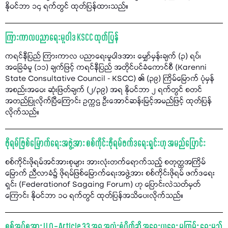
နိုဝင်ဘာ ၁၄ ရက်တွင် ထုတ်ပြန်ထားသည်။
ကြားကာလပညာရေးမူဝါဒ KSCC ထုတ်ပြန်
ကရင်နီပြည် ကြားကာလ ပညာရေးမူဝါဒအား မျှော်မှန်းချက် (၃) ရပ်၊
အခြေခံမူ (၁၁) ချက်ဖြင့် ကရင်နီပြည် အတိုင်ပင်ခံကောင်စီ (Karenni
State Consultative Council - KSCC) ၏ (၃၉) ကြိမ်မြောက် ပုံမှန်
အစည်းအဝေး ဆုံးဖြတ်ချက် (၂/၃၉) အရ နိုဝင်ဘာ ၂ ရက်တွင် စတင်
အတည်ပြုလိုက်ပြီကြောင်း ဥက္ကဌ ဦးအောင်ဆန်းမြင့်အမည်ဖြင့် ထုတ်ပြန်
လိုက်သည်။
ဖိုရမ်ဖြစ်မြောက်ရေးအဖွဲ့အား စစ်ကိုင်းဖိုရမ်ဖက်ဒရေးရှင်းဟု အမည်ပြောင်း
စစ်ကိုင်းဖိုရမ်အင်အားစုများ အားလုံးတက်ရောက်သည့် စတုတ္ထအကြိမ်
မြောက် ညီလာခံ၌ ဖိုရမ်ဖြစ်မြောက်ရေးအဖွဲ့အား စစ်ကိုင်းဖိုရမ် ဖက်ဒရေး
ရှင်း (Federationof Sagaing Forum) ဟု ပြောင်းလဲသတ်မှတ်
ကြောင်း နိုဝင်ဘာ ၁၀ ရက်တွင် ထုတ်ပြန်အသိပေးလိုက်သည်။
စစ်အုပ်စုအား ILO – Article 33 အရ အလုံးစုံပိတ်ဆို့ အရေးယူရေး မူကြမ်း ရေးမည်