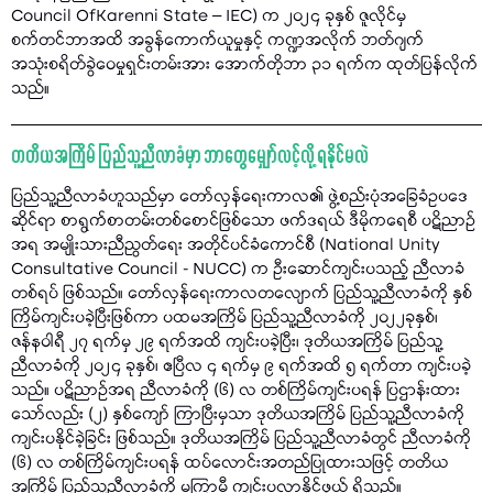
Council OfKarenni State – IEC) က ၂၀၂၄ ခုနှစ် ဇူလိုင်မှ
စက်တင်ဘာအထိ အခွန်ကောက်ယူမှုနှင့် ကဏ္ဍအလိုက် ဘတ်ဂျက်
အသုံးစရိတ်ခွဲဝေမှုရှင်းတမ်းအား အောက်တိုဘာ ၃၁ ရက်က ထုတ်ပြန်လိုက်
သည်။
တတိယအကြိမ် ပြည်သူ့ညီလာခံမှာ ဘာတွေမျှော်လင့်လို့ ရနိုင်မလဲ
ပြည်သူ့ညီလာခံဟူသည်မှာ တော်လှန်ရေးကာလ၏ ဖွဲ့စည်းပုံအခြေခံဥပဒေ
ဆိုင်ရာ စာရွက်စာတမ်းတစ်စောင်ဖြစ်သော ဖက်ဒရယ် ဒီမိုကရေစီ ပဋိညာဉ်
အရ အမျိုးသားညီညွတ်ရေး အတိုင်ပင်ခံကောင်စီ (National Unity
Consultative Council - NUCC) က ဦးဆောင်ကျင်းပသည့် ညီလာခံ
တစ်ရပ် ဖြစ်သည်။ တော်လှန်ရေးကာလတလျောက် ပြည်သူ့ညီလာခံကို နှစ်
ကြိမ်ကျင်းပခဲ့ပြီးဖြစ်ကာ ပထမအကြိမ် ပြည်သူ့ညီလာခံကို ၂၀၂၂ခုနှစ်၊
ဇန်နဝါရီ ၂၇ ရက်မှ ၂၉ ရက်အထိ ကျင်းပခဲ့ပြီး၊ ဒုတိယအကြိမ် ပြည်သူ့
ညီလာခံကို ၂၀၂၄ ခုနှစ်၊ ဧပြီလ ၄ ရက်မှ ၉ ရက်အထိ ၅ ရက်တာ ကျင်းပခဲ့
သည်။ ပဋိညာဉ်အရ ညီလာခံကို (၆) လ တစ်ကြိမ်ကျင်းပရန် ပြဌာန်းထား
သော်လည်း (၂) နှစ်ကျော် ကြာပြီးမှသာ ဒုတိယအကြိမ် ပြည်သူ့ညီလာခံကို
ကျင်းပနိုင်ခဲ့ခြင်း ဖြစ်သည်။ ဒုတိယအကြိမ် ပြည်သူ့ညီလာခံတွင် ညီလာခံကို
(၆) လ တစ်ကြိမ်ကျင်းပရန် ထပ်လောင်းအတည်ပြုထားသဖြင့် တတိယ
အကြိမ် ပြည်သူ့ညီလာခံကို မကြာမီ ကျင်းပလာနိုင်ဖွယ် ရှိသည်။