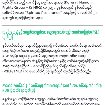
လုပ်ကိုင်နေသည့် ကရင်နီလူ့အခွင့်အရေးအဖွဲ့ (Karenni Human
Rights Group – KnHRG) က ၂၀၂၄ ခုနှစ်အတွက် နှစ်ပတ်လည်
အစီရင်ခံစာအား "Spirited Resistance” အမည်ဖြင့် ဖေဖော်ဝါရီ ၂၈
ရက်တွင် ထုတ်ပြန်လိုက်သည်။
ကူမင်းတွေ့ဆုံမှု၌ အချက်သုံးချက်သာ ဆွေးနွေးသော်လည်း အဆင်မပြေခဲ့ဟု PSLF
ထုတ်ပြန်
နှစ်ဘက်တပ်များ ရောက်ရှိရာနေရာ၌ ရပ်တန့်ကာ အပစ်ရပ်ရေး အပါအဝင်
အချက်သုံးချက်အား တွေ့ဆုံညှိနှိုင်းမှုအတွင်း တောင်းဆိုဆွေးနွေးခဲ့
သော်လည်း ဆွေးနွေးမှုခက်ခဲသည့်အတွက် တရုတ်အစိုးရ အထူး
ကိုယ်စားလှယ်မစ္စတာ တိန့်ရှီကျွင်းဦးဆောင်မှုဖြင့် ထပ်မံတွေ့ဆုံရန်ဖြင့်သာ
အဆုံးသတ်ခဲ့ကြောင်း ပလောင်ပြည်နယ်လွတ်မြောက်ရေးတပ်ဦး
(PSLF/TNLA) က ဖေဖော်ဝါရီ ၁၉ ရက်တွင် ထုတ်ပြန်လိုက်သည်။
ဖာသာရ်မာတင်ဒေါနယ် သတ်ခံရမှု သံသယတရားခံ (၁၀) ဦးအား စစ်ခုံရုံး တင်မည်ဟု
NUG ပြည်ထဲရေး ထုတ်ပြန်
ရွှေဘိုခရိုင်၊ ကံကြီးတောကျေးရွာ၊ လုဒ်မယ်တော်သခင်မ ဘုရားကျောင်း၌
ဖေဖော်ဝါရီ ၁၄ ရက်က သတ်ဖြတ်ခံခဲ့ရသည့် မန္တလေးဂိုဏ်းချုပ်သာသနာမှ