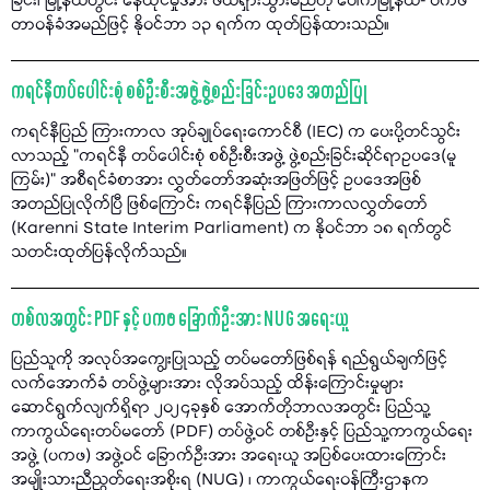
ခြင်း၊ မြို့နယ်တွင်း နေထိုင်မှုအား ဖယ်ရှားသွားမည်ဟု ပေါက်မြို့နယ်- ပကဖ
တာဝန်ခံအမည်ဖြင့် နိုဝင်ဘာ ၁၃ ရက်က ထုတ်ပြန်ထားသည်။
ကရင်နီတပ်ပေါင်းစုံ စစ်ဦးစီးအဖွဲ့ ဖွဲ့စည်းခြင်းဥပဒေ အတည်ပြု
ကရင်နီပြည် ကြားကာလ အုပ်ချုပ်ရေးကောင်စီ (IEC) က ပေးပို့တင်သွင်း
လာသည့် "ကရင်နီ တပ်ပေါင်းစုံ စစ်ဦးစီးအဖွဲ့ ဖွဲ့စည်းခြင်းဆိုင်ရာဥပဒေ(မူ
ကြမ်း)” အစီရင်ခံစာအား လွှတ်တော်အဆုံးအဖြတ်ဖြင့် ဥပဒေအဖြစ်
အတည်ပြုလိုက်ပြီ ဖြစ်ကြောင်း ကရင်နီပြည် ကြားကာလလွှတ်တော်
(Karenni State Interim Parliament) က နိုဝင်ဘာ ၁၈ ရက်တွင်
သတင်းထုတ်ပြန်လိုက်သည်။
တစ်လအတွင်း PDF နှင့် ပကဖ ခြောက်ဦးအား NUG အရေးယူ
ပြည်သူကို အလုပ်အကျွေးပြုသည့် တပ်မတော်ဖြစ်ရန် ရည်ရွယ်ချက်ဖြင့်
လက်အောက်ခံ တပ်ဖွဲ့များအား လိုအပ်သည့် ထိန်းကြောင်းမှုများ
ဆောင်ရွက်လျက်ရှိရာ ၂၀၂၄ခုနှစ် အောက်တိုဘာလအတွင်း ပြည်သူ့
ကာကွယ်ရေးတပ်မတော် (PDF) တပ်ဖွဲ့ဝင် တစ်ဦးနှင့် ပြည်သူ့ကာကွယ်ရေး
အဖွဲ့ (ပကဖ) အဖွဲ့ဝင် ခြောက်ဦးအား အရေးယူ အပြစ်ပေးထားကြောင်း
အမျိုးသားညီညွတ်ရေးအစိုးရ (NUG) ၊ ကာကွယ်ရေးဝန်ကြီးဌာနက