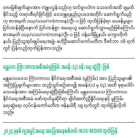
တားမြစ်ချက်များအား ကျူးလွန်သည်ဟု ထင်ရှားပါက သေဒဏ်အထိ ချမှတ်
နိုင်သည့် တရားစီရင်ခြင်းဖြင့် ဒေသန္တရနည်းဥပဒေအတိုင်း ဆောင်ရွက်မည်
ဟု စာအမှတ် ၀၀၃/၀၁၀/ဂဂ(ကတန)/ဦး-၁ ဖြင့် ထုတ်ပြန်ခဲ့ရာ ဝေဖန်မှုများ
ပြင်းထန်ခဲ့ပြီးနောက် ပြင်းထန်စွာ အရေးယူ ဆောင်ရွက်သွားမည်ဖြစ်ကြောင်း
စာအမှတ် ၀၀၃/၀၁၀/ဂဂ(ကတန)/ဦး-၁ ဖြင့် ဂန့်ဂေါမြို့နယ်၊ ကျောတိုက်
နယ်၊ ပြည်သူ့အုပ်ချုပ်ရေးအဖွဲ့၊ ဗဟိုဦးဆောင်ကော်မတီက ဒီဇင်ဘာ ၁၆ ရက်
တွင် ပြန်လည်ထုတ်ပြန်ထားသည်။
မန္တလေး ကြားကာလအစီအမံမူကြမ်း အခန်း (၄) ခန်း ရေးဆွဲပြီး ဖြစ်
မန္တလေးဒေသ ကြားကာလ နိုင်ငံရေးအစီအမံ (မူကြမ်း) အား ပြည်သူများ၏
အကြံပြုချက်များအား ထည့်သွင်းစဉ်းစား၍ အခန်း(၁) မှ (၄) အထိ စုစုပေါင်း
လေးခန်းအား အကြမ်းရေးဆွဲပြီးဖြစ်ကြောင်း မန္တလေးဒေသ ကြားကာလ
နိုင်ငံရေးအစီအမံ ဖော်ထုတ်မှုဆိုင်ရာ ချိတ်ဆက်ညှိနှိုင်းရေးနှင့် မူကြမ်း
ရေးဆွဲရေး လုပ်ငန်းကော်မတီက ဇန်နဝါရီ ၁၅ ရက်တွင် ထုတ်ပြန်လိုက်
သည်။
၂၀၂၄ ခုနှစ် လူ့အခွင့်အရေးအခြေအနေစစ်တမ်း NUG-MOHR ထုတ်ပြန်