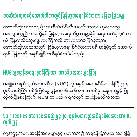
အာဆီယံ၊ ကုလနှင့် အောက်တိုဘာတွင် မြန်မာ့အရေး နိုင်ငံတကာ ခြေဆန့်ခဲ့သမျှ
အောက်တိုဘာလသည် အာဆီယံထိပ်သီးအစည်းအဝေး၊ ကုလသမဂ္ဂ
အထွေထွေညီလာခံတို့နှင့် မြန်မာ့အရေးကိစ္စ ကမ္ဘာ့နိုင်ငံရေးဇာတ်ခုံတွင် တ
ဖန် ပြန်လည်ဆွေးနွေးလာကြသည့် ကာလတစ်ခု ဖြစ်ခဲ့သည်။
အောက်တိုဘာလအတွင်း မြန်မာ့အရေး နိုင်ငံတကာခရီးဆန့်ခဲ့မှုကို အောက်
တွင် ပြန်လည် အနှစ်ချုပ် အစီရင်ခံအပ်ပါသည်။
NUG လူ့အခွင့်အရေး ဒုဝန်ကြီးအား တာဝန်မှ အနားယူခွင့်ပြု
အမျိုးသားညီညွတ်ရေးအစိုးရ (NUG) လူ့အခွင့်အရေးဆိုင်ရာဝန်ကြီးဌာန
ဒုတိယဝန်ကြီးတစ်ဦးဖြစ်သူ ခွန်းဗဟန်းထန်အား တာဝန်မှ အနားယူခွင့် ပြု
လိုက်ပြီဖြစ်ကြောင်း NUG က မတ် ၇ ရက်တွင် ထုတ်ပြန်လိုက်သည်။
Spirited Resistance အမည်ဖြင့် ၂၀၂၄ နှစ်ပတ်လည်အစီရင်ခံစာအား KnHRG
ထုတ်ပြန်
လူ့အခွင့်အရေးအခြေအနေများနှင့် ပတ်သက်၍ ကရင်နီပြည်နယ် အခြေပြု