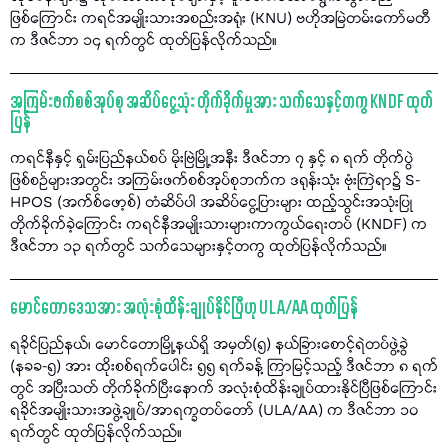
ဖြစ်ကြောင်း ကရင်အမျိုးသားအစည်းအရုံး (KNU) ဗဟိုအမြဲတမ်းကော်မတီ
က ဒီဇင်ဘာ ၁၄ ရက်တွင် ထုတ်ပြန်လိုက်သည်။
အကြမ်းဖက်စစ်အုပ်စု အဆိပ်ငွေ့သုံး တိုက်ခိုက်မှုအား သက်သေနှင့်တကွ KNDF ထုတ်
ပြန်
ကရင်နီနှင့် ရှမ်းပြည်နယ်စပ် မိုးဗြဲမြို့အနီး ဒီဇင်ဘာ ၇ နှင့် ၈ ရက် တိုက်ပွဲ
ဖြစ်စဉ်များအတွင်း အကြမ်းဖက်စစ်အုပ်စုဘက်က ဒရုန်းသုံး ဗုံးကြဲရာ၌ S-
HPOS (အက်စ်ဖော့စ်) တံဆိပ်ပါ အဆိပ်ငွေ့ပြားများ ထည့်သွင်းအသုံးပြု
တိုက်ခိုက်ခဲ့ကြောင်း ကရင်နီအမျိုးသားများကာကွယ်ရေးတပ် (KNDF) က
ဒီဇင်ဘာ ၁၃ ရက်တွင် သက်သေများနှင့်တကွ ထုတ်ပြန်လိုက်သည်။
မောင်တောဒေသအား အလုံးစုံထိန်းချုပ်နိုင်ပြီဟု ULA/AA ထုတ်ပြန်
ရခိုင်ပြည်နယ်၊ မောင်တောမြို့နယ်ရှိ အမှတ်(၅) နယ်ခြားစောင့်ရဲတပ်ဖွဲ့ခွဲ
(နခခ-၅) အား ထိုးစစ်ရက်ပေါင်း ၅၅ ရက်ခန့် ကြာမြင့်သည့် ဒီဇင်ဘာ ၈ ရက်
တွင် အပြီးသတ် တိုက်ခိုက်ပြီးနောက် အလုံးစုံထိန်းချုပ်ထားနိုင်ပြီဖြစ်ကြောင်း
ရခိုင်အမျိုးသားအဖွဲ့ချုပ်/အာရက္ခတပ်တော် (ULA/AA) က ဒီဇင်ဘာ ၁၀
ရက်တွင် ထုတ်ပြန်လိုက်သည်။