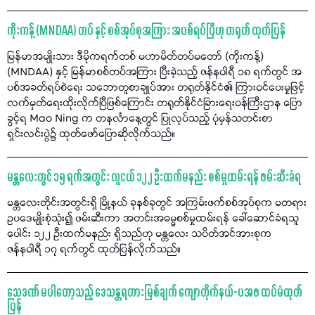
ကိုးကန့် (MNDAA) တပ် နှင့် စစ်အုပ်စုအကြား အပစ်ရပ်ပြီဟု တရုတ် ထုတ်ပြန်
မြန်မာအမျိုးသား ဒီမိုကရက်တစ် မဟာမိတ်တပ်မတော် (ကိုးကန့်)
(MNDAA) နှင့် မြန်မာစစ်တပ်အကြား ပြီးခဲ့သည့် ဇန်နဝါရီ ၁၈ ရက်တွင် အ
ပစ်အခတ်ရပ်စဲရေး သဘောတူစာချုပ်အား တရုတ်နိုင်ငံ၏ ကြားဝင်ပေးမှုဖြင့်
လက်မှတ်ရေးထိုးလိုက်ပြီဖြစ်ကြောင်း တရုတ်နိုင်ငံခြားရေးဝန်ကြီးဌာန ပြော
ခွင့်ရ Mao Ning က တနင်္လာနေ့တွင် ပြုလုပ်သည့် ပုံမှန်သတင်းစာ
ရှင်းလင်းပွဲ၌ ထုတ်ဖော်ပြောဆိုလိုက်သည်။
မန္တလေးတွင် ၁၅ ရက်အတွင်း လူငယ် ၁၂၂ ဦးထက်မနည်း စစ်မှုထမ်းရန် ဖမ်းဆီးခံရ
မန္တလေးတိုင်းအတွင်းရှိ မြို့နယ် ခုနစ်ခုတွင် အကြမ်းဖက်စစ်အုပ်စုက မတရား
ဥပဒေမျိုးစုံသုံး၍ ဖမ်းဆီးကာ အတင်းအဓမ္မစစ်မှုထမ်းရန် ခေါ်ဆောင်ခံရသူ
ပေါင်း ၁၂၂ ဦးထက်မနည်း ရှိသည်ဟု မန္တလေး သပိတ်အင်အားစုက
ဇန်နဝါရီ ၁၇ ရက်တွင် ထုတ်ပြန်လိုက်သည်။
သေဒဏ် မပါတော့သည့် ဒေသန္တရတားမြစ်ချက် ကျောတိုက်နယ်-ပအဖ ထပ်မံထုတ်
ပြန်