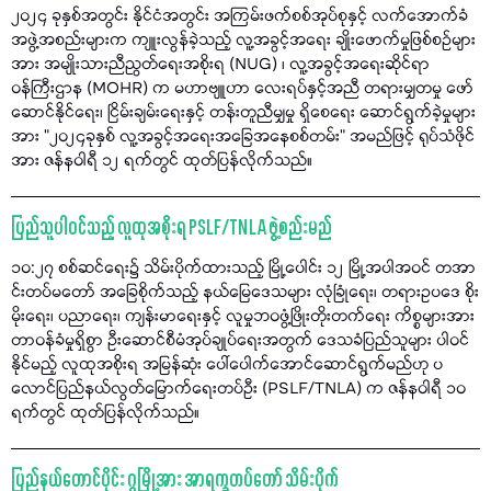
၂၀၂၄ ခုနှစ်အတွင်း နိုင်ငံအတွင်း အကြမ်းဖက်စစ်အုပ်စုနှင့် လက်အောက်ခံ
အဖွဲ့အစည်းများက ကျူးလွန်ခဲ့သည့် လူ့အခွင့်အရေး ချိုးဖောက်မှုဖြစ်စဉ်များ
အား အမျိုးသားညီညွတ်ရေးအစိုးရ (NUG) ၊ လူ့အခွင့်အရေးဆိုင်ရာ
ဝန်ကြီးဌာန (MOHR) က မဟာဗျူဟာ လေးရပ်နှင့်အညီ တရားမျှတမှု ဖော်
ဆောင်နိုင်ရေး၊ ငြိမ်းချမ်းရေးနှင့် တန်းတူညီမျှမှု ရှိစေရေး ဆောင်ရွက်ခဲ့မှုများ
အား "၂၀၂၄ခုနှစ် လူ့အခွင့်အရေးအခြေအနေစစ်တမ်း" အမည်ဖြင့် ရုပ်သံဖိုင်
အား ဇန်နဝါရီ ၁၂ ရက်တွင် ထုတ်ပြန်လိုက်သည်။
ပြည်သူပါဝင်သည့် လူထုအစိုးရ PSLF/TNLA ဖွဲ့စည်းမည်
၁၀:၂၇ စစ်ဆင်ရေး၌ သိမ်းပိုက်ထားသည့် မြို့ပေါင်း ၁၂ မြို့အပါအဝင် တအာ
င်းတပ်မတော် အခြေစိုက်သည့် နယ်မြေဒေသများ လုံခြုံရေး၊ တရားဥပဒေ စိုး
မိုးရေး၊ ပညာရေး၊ ကျန်းမာရေးနှင့် လူမှုဘဝဖွံ့ဖြိုးတိုးတက်ရေး ကိစ္စများအား
တာဝန်ခံမှုရှိစွာ ဦးဆောင်စီမံအုပ်ချုပ်ရေးအတွက် ဒေသခံပြည်သူများ ပါဝင်
နိုင်မည့် လူထုအစိုးရ အမြန်ဆုံး ပေါ်ပေါက်အောင်ဆောင်ရွက်မည်ဟု ပ
လောင်ပြည်နယ်လွတ်မြောက်ရေးတပ်ဦး (PSLF/TNLA) က ဇန်နဝါရီ ၁၀
ရက်တွင် ထုတ်ပြန်လိုက်သည်။
ပြည်နယ်တောင်ပိုင်း ဂွမြို့အား အာရက္ခတပ်တော် သိမ်းပိုက်