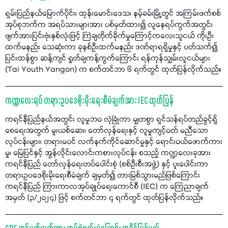
ရှမ်းပြည်နယ်မြောက်ပိုင်း၊ ထုန်းမောင်းဒေသ၊ နမ့်ခမ်းမြို့တွင် အကြမ်းဖက်စစ်
အုပ်စုဘက်က အရပ်သားများအား ပစ်မှတ်ထား၍ လူနေရပ်ကွက်အတွင်း
ဖျက်အားပြင်းဗုံးနှစ်လုံးဖြင့် ကြဲချတိုက်ခိုက်မှုကြောင့်ကလေးသူငယ် ကိုးဦး
ထက်မနည်း သေဆုံးကာ ခုနစ်ဦးထက်မနည်း ဒဏ်ရာရရှိမှုနှင့် ပတ်သက်၍
ပြင်းထန်စွာ ဆန့်ကျင် ရှုတ်ချကန့်ကွက်ကြောင်း ရန်ကုန်သျှမ်းလူငယ်များ
(Tai Youth Yangon) က စက်တင်ဘာ ၆ ရက်တွင် ထုတ်ပြန်လိုက်သည်။
ကဏ္ဍလေးရပ် တရားဥပဒေစိုးမိုးရေးစီမံချက်အား IEC ထုတ်ပြန်
ကရင်နီပြည်နယ်အတွင်း လူမှုဘဝ လုံခြုံကာ မျှတစွာ ရှင်သန်ရပ်တည်ခွင့်ရှိ
စေရေးအတွက် မူးယစ်ဆေး၊ တော်လှန်ရေးနှင့် လူမှုကျင့်ဝတ် မညီသော
လုပ်ငန်းများ၊ တရားမဝင် လက်နက်ကိုင်ဆောင်မှုနှင့် ရောင်းဝယ်ဖောက်ကား
မှု၊ မြေပြင်နှင့် အွန်လိုင်းလောင်းကစားလုပ်ငန်း စသည့် ကဏ္ဍလေးခုအား
ကရင်နီပြည် တော်လှန်ရေးတပ်ပေါင်းစုံ (စစ်ဦးစီးအဖွဲ့) နှင့် ပူးပေါင်းကာ
တရားဥပဒေစိုးမိုးရေးစီမံချက် ချမှတ်၍ တားမြစ်သွားမည်ဖြစ်ကြောင်း
ကရင်နီပြည် ကြားကာလအုပ်ချုပ်ရေးကောင်စီ (IEC) က ကြေညာချက်
အမှတ် (၃/၂၀၂၄) ဖြင့် စက်တင်ဘာ ၄ ရက်တွင် ထုတ်ပြန်လိုက်သည်။