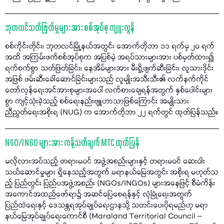
ဘုတလင်သတ်ဖြတ်မှုများအား စစ်အုပ်စု ကျူးလွန်
စစ်ကိုင်းတိုင်း၊ ဘုတလင်မြို့နယ်အတွင်း အောက်တိုဘာ ၁၁ ရက်မှ ၂၀ ရက်
အထိ အကြမ်းဖက်စစ်အုပ်စုက အပြစ်မဲ့ အရပ်သားများအား ပစ်မှတ်ထား၍
ရက်စက်စွာ သတ်ဖြတ်ခြင်း၊ နေအိမ်များအား မီးရှို့ဖျက်ဆီးခြင်း၊ လူသားဒိုင်း
အဖြစ် ဖမ်းဆီးခေါ်ဆောင်ခြင်းများသည် လူမျိုးအသီးသီး၏ လက်နက်ကိုင်
တော်လှန်ရေးအင်အားစုများအပေါ် လက်စားချေရန်အတွက် နှစ်ပေါင်းများ
စွာ ကျင့်သုံးခဲ့သည့် စစ်ရေးနည်းဗျူဟာသာဖြစ်ကြောင်း အမျိုးသား
ညီညွတ်ရေးအစိုးရ (NUG) က အောက်တိုဘာ ၂၂ ရက်တွင် ထုတ်ပြန်သည်။
NGO/INGO များအား ကန့်သတ်ချက် MTC ထုတ်ပြန်
မလိုလားအပ်သည့် တရားမဝင် အဖွဲ့အစည်းများနှင့် တရားမဝင် ဆေးဝါး
သယ်ဆောင်မှုများ ရှိနေသည့်အတွက် မရာနယ်မြေအတွင်း အစိုးရ မဟုတ်သ
ည့် ပြည်တွင်း ပြည်ပအဖွဲ့အစည်း (NGOs/INGOs) များအနေဖြင့် စီမံကိန်း
အကောင်အထည်ဖော်ရာ၌ အဆင်ပြေစေရန်နှင့် လုံခြုံရေးအတွက်
ပြည်ထဲရေးနှင့် ဒေသန္တရအုပ်ချုပ်ရေးဌာနသို့ သတင်းပေးပိုရမည်ဟု မရာ
နယ်မြေအုပ်ချုပ်ရေးကောင်စီ (Maraland Territorial Council –