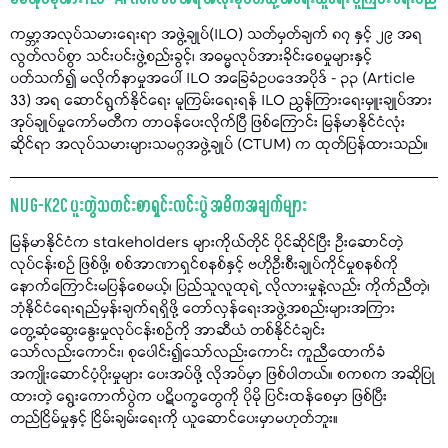
ကမ္ဘာ့အလုပ်သမားရေးရာ အဖွဲ့ချုပ်(ILO) သတ်မှတ်ချက် ၈၇ နှင့် ၂၉ အရ
လွတ်လပ်စွာ သင်းပင်းဖွဲ့စည်းခွင့်၊ အဓမ္မလုပ်အားခိုင်းစေမှုများနှင့်
ပတ်သက်၍ မလိုက်နာမှုအပေါ် ILO အခြေခံဥပဒေအပိုဒ် - ၃၃ (Article
33) အရ ဆောင်ရွက်နိုင်ရေး မူကြမ်းရေးရန် ILO ညွှန်ကြားရေးမှူးချုပ်အား
အုပ်ချုပ်မှုကော်မတီက တာဝန်ပေးလိုက်ပြီ ဖြစ်ကြောင်း မြန်မာနိုင်ငံလုံး
ဆိုင်ရာ အလုပ်သမားများသမဂ္ဂအဖွဲ့ချုပ် (CTUM) က ထုတ်ပြန်ထားသည်။
NUG-K2C ပူးတွဲသတင်းစာရှင်းလင်းပွဲ အဓိကအချက်များ
မြန်မာနိုင်ငံက stakeholders များကိုယ်တိုင် ပိုင်ဆိုင်ပြီး ဦးဆောင်တဲ့
လုပ်ငန်းစဉ် ဖြစ်ဖို့၊ စစ်အာဏာရှင်စနစ်နှင့် ဗဟိုဦးစီးချုပ်ကိုင်မှုစနစ်ကို
နောက်ကြောင်းမပြန်စေမယ့်၊ ပြည်သူလူထုရဲ့ လိုလားမှုနဲ့လည်း ကိုက်ညီတဲ့၊
ဘုံနိုင်ငံရေးရည်မှန်းချက်ရရှိဖို့ တော်လှန်ရေးအဖွဲ့အစည်းများအကြား
တွေ့ဆုံဆွေးနွေးမှုလုပ်ငန်းစဥ်ကို အာဆီယံ တစ်နိုင်ငံချင်း
သော်လည်းကောင်း၊ စုပေါင်း၍သော်လည်းကောင်း ကူညီထောက်ခံ
အကျိုးဆောင်ပံ့ပိုးမှုများ ပေးအပ်ဖို့ လိုအပ်မှာ ဖြစ်ပါတယ်။ စကစက အဆိုပြု
ထားတဲ့ ရွေးကောက်ပွဲက ပဋိပက္ခတွေကို ပိုမို ပြင်းထန်စေမှာ ဖြစ်ပြီး
တည်ငြိမ်မှုနှင့် ငြိမ်းချမ်းရေးကို ယူဆောင်ပေးမှာမဟုတ်ဘူး။