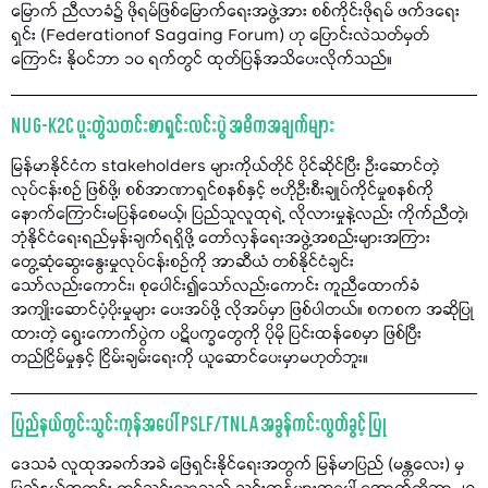
မြောက် ညီလာခံ၌ ဖိုရမ်ဖြစ်မြောက်ရေးအဖွဲ့အား စစ်ကိုင်းဖိုရမ် ဖက်ဒရေး
ရှင်း (Federationof Sagaing Forum) ဟု ပြောင်းလဲသတ်မှတ်
ကြောင်း နိုဝင်ဘာ ၁၀ ရက်တွင် ထုတ်ပြန်အသိပေးလိုက်သည်။
NUG-K2C ပူးတွဲသတင်းစာရှင်းလင်းပွဲ အဓိကအချက်များ
မြန်မာနိုင်ငံက stakeholders များကိုယ်တိုင် ပိုင်ဆိုင်ပြီး ဦးဆောင်တဲ့
လုပ်ငန်းစဉ် ဖြစ်ဖို့၊ စစ်အာဏာရှင်စနစ်နှင့် ဗဟိုဦးစီးချုပ်ကိုင်မှုစနစ်ကို
နောက်ကြောင်းမပြန်စေမယ့်၊ ပြည်သူလူထုရဲ့ လိုလားမှုနဲ့လည်း ကိုက်ညီတဲ့၊
ဘုံနိုင်ငံရေးရည်မှန်းချက်ရရှိဖို့ တော်လှန်ရေးအဖွဲ့အစည်းများအကြား
တွေ့ဆုံဆွေးနွေးမှုလုပ်ငန်းစဥ်ကို အာဆီယံ တစ်နိုင်ငံချင်း
သော်လည်းကောင်း၊ စုပေါင်း၍သော်လည်းကောင်း ကူညီထောက်ခံ
အကျိုးဆောင်ပံ့ပိုးမှုများ ပေးအပ်ဖို့ လိုအပ်မှာ ဖြစ်ပါတယ်။ စကစက အဆိုပြု
ထားတဲ့ ရွေးကောက်ပွဲက ပဋိပက္ခတွေကို ပိုမို ပြင်းထန်စေမှာ ဖြစ်ပြီး
တည်ငြိမ်မှုနှင့် ငြိမ်းချမ်းရေးကို ယူဆောင်ပေးမှာမဟုတ်ဘူး။
ပြည်နယ်တွင်းသွင်းကုန်အပေါ် PSLF/TNLA အခွန်ကင်းလွတ်ခွင့် ပြု
ဒေသခံ လူထုအခက်အခဲ ဖြေရှင်းနိုင်ရေးအတွက် မြန်မာပြည် (မန္တလေး) မှ