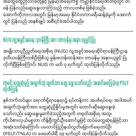
အထွေထွေညီလာခံတို့နှင့် မြန်မာ့အရေးကိစ္စ ကမ္ဘာ့နိုင်ငံရေးဇာတ်ခုံတွင် တ
ဖန် ပြန်လည်ဆွေးနွေးလာကြသည့် ကာလတစ်ခု ဖြစ်ခဲ့သည်။
အောက်တိုဘာလအတွင်း မြန်မာ့အရေး နိုင်ငံတကာခရီးဆန့်ခဲ့မှုကို အောက်
တွင် ပြန်လည် အနှစ်ချုပ် အစီရင်ခံအပ်ပါသည်။
NUG လူ့အခွင့်အရေး ဒုဝန်ကြီးအား တာဝန်မှ အနားယူခွင့်ပြု
အမျိုးသားညီညွတ်ရေးအစိုးရ (NUG) လူ့အခွင့်အရေးဆိုင်ရာဝန်ကြီးဌာန
ဒုတိယဝန်ကြီးတစ်ဦးဖြစ်သူ ခွန်းဗဟန်းထန်အား တာဝန်မှ အနားယူခွင့် ပြု
လိုက်ပြီဖြစ်ကြောင်း NUG က မတ် ၇ ရက်တွင် ထုတ်ပြန်လိုက်သည်။
ကူမင်းတွေ့ဆုံမှု၌ အချက်သုံးချက်သာ ဆွေးနွေးသော်လည်း အဆင်မပြေခဲ့ဟု PSLF
ထုတ်ပြန်
နှစ်ဘက်တပ်များ ရောက်ရှိရာနေရာ၌ ရပ်တန့်ကာ အပစ်ရပ်ရေး အပါအဝင်
အချက်သုံးချက်အား တွေ့ဆုံညှိနှိုင်းမှုအတွင်း တောင်းဆိုဆွေးနွေးခဲ့
သော်လည်း ဆွေးနွေးမှုခက်ခဲသည့်အတွက် တရုတ်အစိုးရ အထူး
ကိုယ်စားလှယ်မစ္စတာ တိန့်ရှီကျွင်းဦးဆောင်မှုဖြင့် ထပ်မံတွေ့ဆုံရန်ဖြင့်သာ
အဆုံးသတ်ခဲ့ကြောင်း ပလောင်ပြည်နယ်လွတ်မြောက်ရေးတပ်ဦး
(PSLF/TNLA) က ဖေဖော်ဝါရီ ၁၉ ရက်တွင် ထုတ်ပြန်လိုက်သည်။