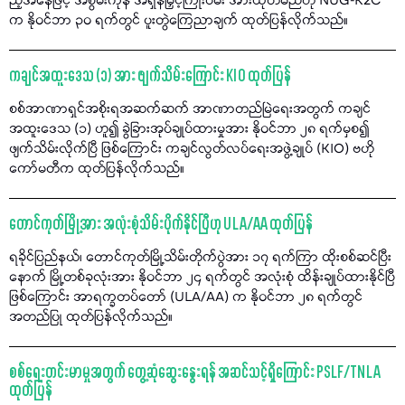
ည့်အနေဖြင့် အစွမ်းကုန် အရှိန်မြှင့်ကြိုးပမ်း အားထုတ်မည်ဟု NUG-K2C
က နိုဝင်ဘာ ၃၀ ရက်တွင် ပူးတွဲကြေညာချက် ထုတ်ပြန်လိုက်သည်။
ကချင်အထူးဒေသ (၁) အား ဖျက်သိမ်းကြောင်း KIO ထုတ်ပြန်
စစ်အာဏာရှင်အစိုးရအဆက်ဆက် အာဏာတည်မြဲရေးအတွက် ကချင်
အထူးဒေသ (၁) ဟူ၍ ခွဲခြားအုပ်ချုပ်ထားမှုအား နိုဝင်ဘာ ၂၈ ရက်မှစ၍
ဖျက်သိမ်းလိုက်ပြီ ဖြစ်ကြောင်း ကချင်လွတ်လပ်ရေးအဖွဲ့ချုပ် (KIO) ဗဟို
ကော်မတီက ထုတ်ပြန်လိုက်သည်။
တောင်ကုတ်မြို့အား အလုံးစုံသိမ်းပိုက်နိုင်ပြီဟု ULA/AA ထုတ်ပြန်
ရခိုင်ပြည်နယ်၊ တောင်ကုတ်မြို့သိမ်းတိုက်ပွဲအား ၁၇ ရက်ကြာ ထိုးစစ်ဆင်ပြီး
နောက် မြို့တစ်ခုလုံးအား နိုဝင်ဘာ ၂၄ ရက်တွင် အလုံးစုံ ထိန်းချုပ်ထားနိုင်ပြီ
ဖြစ်ကြောင်း အာရက္ခတပ်တော် (ULA/AA) က နိုဝင်ဘာ ၂၈ ရက်တွင်
အတည်ပြု ထုတ်ပြန်လိုက်သည်။
စစ်ရေးတင်းမာမှုအတွက် တွေ့ဆုံဆွေးနွေးရန် အဆင်သင့်ရှိကြောင်း PSLF/TNLA
ထုတ်ပြန်