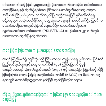
စစ်ဘေးဒဏ်သင့် ပြည်သူများအကျိုး ငဲ့ညှာထောက်ထားခြင်း၊ နယ်စပ်ဒေသ
တည်ငြိမ်ရေးနှင့် တိုက်ပွဲရပ်စဲရေး ကြားဝင်ဆောင်ရွက်နေသည့် တရုတ်
အစိုးရ၏ ကြိုးပမ်းမှုအား အသိအမှတ်ပြုသည့်အနေဖြင့် နှစ်ဖက်စစ်ရေး
ပဋိပက္ခများ အဆုံးသတ်နိုင်ရေး တွေ့ဆုံဆွေးနွေးရန် အဆင်သင့်ရှိကြောင်း ပ
လောင်အမျိုးသားလွတ်မြောက်ရေးတပ်ဦး/ တအာင်းအမျိုးသား
လွတ်မြောက်ရေး တပ်မတော် (PSLF/TNLA) က နိုဝင်ဘာ ၂၅ ရက်တွင်
သဘောထားထုတ်ပြန်လိုက်သည်။
ကရင်နီပြည် ကြားကာလ ကျန်းမာရေးမူဝါဒအား အတည်ပြု
ကရင်နီပြည်နယ်၌ ကျင့်သုံးမည့် ကြားကာလ ကျန်းမာရေးမူဝါဒအား ပြင်ဆင်
ဖြည့်စွက်ချက်များနှင့်အတူ ကောင်စီ၏ (၄၁) ကြိမ်မြောက် ပုံမှန်
အစည်းအဝေး၌ ဆုံးဖြတ်ချက်အမှတ် (၁/၄၁) ဖြင့် အတည်ပြု ပြဌာန်းလိုက်ပြီ
ဖြစ်ကြောင်း ကရင်နီပြည် အတိုင်ပင်ခံကောင်စီ (KSCC) က နိုဝင်ဘာ ၁၉
ရက်တွင် ကောင်စီဥက္ကဋ္ဌလက်မှတ်ဖြင့် ထုတ်ပြန်လိုက်သည်။
ထိန်းချုပ်မှုအား စွက်ဖက်နှောင့်ယှက်ပါက ပြင်းထန်စွာ အရေးယူမည်ဟု ပေါက်ပက
ဖ ထုတ်ပြန်