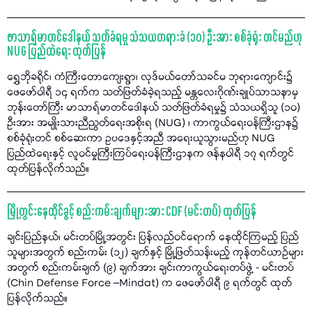
ဖာသာရ်မာတင်ဒေါနယ် သတ်ခံရမှု သံသယတရားခံ (၁၀) ဦးအား စစ်ခုံရုံး တင်မည်ဟု
NUG ပြည်ထဲရေး ထုတ်ပြန်
ရွှေဘိုခရိုင်၊ ကံကြီးတောကျေးရွာ၊ လုဒ်မယ်တော်သခင်မ ဘုရားကျောင်း၌
ဖေဖော်ဝါရီ ၁၄ ရက်က သတ်ဖြတ်ခံခဲ့ရသည့် မန္တလေးဂိုဏ်းချုပ်သာသနာမှ
ဘုန်းတော်ကြီး မာသာရ်မာတင်ဒေါနယ် သတ်ဖြတ်ခံရမှု၌ သံသယရှိသူ (၁၀)
ဦးအား အမျိုးသားညီညွတ်ရေးအစိုးရ (NUG) ၊ ကာကွယ်ရေးဝန်ကြီးဌာန၌
စစ်ခုံရုံးတင် စစ်ဆေးကာ ဥပဒေနှင့်အညီ အရေးယူသွားမည်ဟု NUG
ပြည်ထဲရေးနှင့် လူဝင်မှုကြီးကြပ်ရေးဝန်ကြီးဌာနက ဇန်နဝါရီ ၁၇ ရက်တွင်
ထုတ်ပြန်လိုက်သည်။
မြို့တွင်းနေထိုင်ခွင့် စည်းကမ်းချက်များအား CDF (မင်းတပ်) ထုတ်ပြန်
ချင်းပြည်နယ်၊ မင်းတပ်မြို့အတွင်း ပြန်လည်ဝင်ရောက် နေထိုင်ကြမည့် ပြည်
သူများအတွက် စည်းကမ်း (၁၂) ချက်နှင့် မြို့ဖြတ်သန်းမည့် ကုန်တင်ယာဉ်များ
အတွက် စည်းကမ်းချက် (၉) ချက်အား ချင်းကာကွယ်ရေးတပ်ဖွဲ့ - မင်းတပ်
(Chin Defense Force –Mindat) က ဖေဖော်ဝါရီ ၉ ရက်တွင် ထုတ်
ပြန်လိုက်သည်။