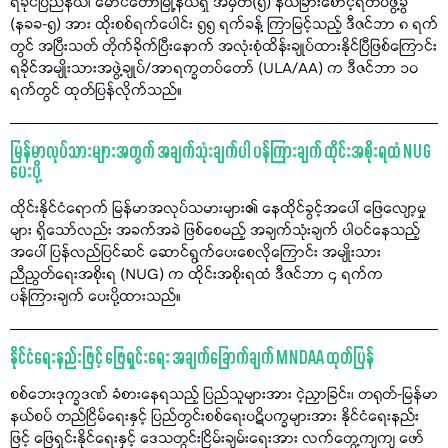
ရခိုင်ပြည်နယ်၊ မောင်တောမြို့နယ်ရှိ အမှတ်(၅) နယ်ခြားစောင့်ရဲတပ်ဖွဲ့ခွဲ
(နခခ-၅) အား ထိုးစစ်ရက်ပေါင်း ၅၅ ရက်ခန့် ကြာမြင့်သည့် ဒီဇင်ဘာ ၈ ရက်
တွင် အပြီးသတ် တိုက်ခိုက်ပြီးနောက် အလုံးစုံထိန်းချုပ်ထားနိုင်ပြီဖြစ်ကြောင်း
ရခိုင်အမျိုးသားအဖွဲ့ချုပ်/အာရက္ခတပ်တော် (ULA/AA) က ဒီဇင်ဘာ ၁၀
ရက်တွင် ထုတ်ပြန်လိုက်သည်။
မြန်မာလုပ်သားများအတွက် အချက်သုံးချက်ပါ ပန်ကြားချက် ထိုင်းအစိုးရထံ NUG
ပေးပို့
ထိုင်းနိုင်ငံရောက် မြန်မာအလုပ်သမားများ၏ နေထိုင်ခွင့်အပေါ် ဖြေလျော့မှု
များ ရှိသော်လည်း အခက်အခဲ ဖြစ်စေမည့် အချက်သုံးချက် ပါဝင်နေသည့်
အပေါ် ပြန်လည်ပြင်ဆင် ဆောင်ရွက်ပေးစေလိုကြောင်း အမျိုးသား
ညီညွတ်ရေးအစိုးရ (NUG) က ထိုင်းအစိုးရထံ ဒီဇင်ဘာ ၄ ရက်က
ပန်ကြားချက် ပေးပို့ထားသည်။
နိုင်ငံရေးနည်းဖြင့် ဖြေရှင်းရေး အချက်ခြောက်ချက် MNDAA ထုတ်ပြန်
စစ်ဘေးဒုက္ခဒဏ် ခံစားနေရသည့် ပြည်သူများအား ငဲ့ညှာခြင်း၊ တရုတ်-မြန်မာ
နယ်စပ် တည်ငြိမ်ရေးနှင့် ပြည်တွင်းစစ်ရေးပဋိပက္ခများအား နိုင်ငံရေးနည်း
ဖြင့် ဖြေရှင်းနိုင်ရေးနှင့် ဒေသတွင်းငြိမ်းချမ်းရေးအား လက်တွေ့ကျကျ ဖော်