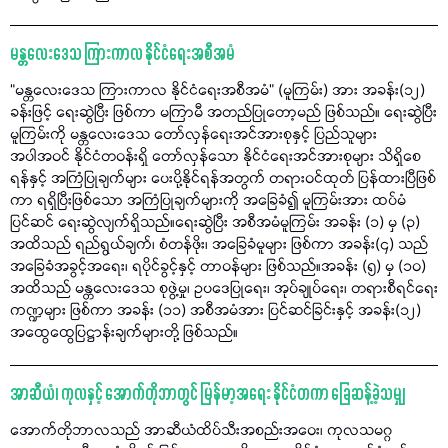
မန္တလေးဒေသ ကြားကာလ နိုင်ငံရေးအစီအမံ
“မန္တလေးဒေသ ကြားကာလ နိုင်ငံရေးအစီအမံ” (မူကြမ်း) အား အခန်း(၁၂)
ခန်းဖြင့် ရေးဆွဲပြီး ဖြစ်ကာ မကြာမီ အတည်ပြုတော့မည် ဖြစ်သည်။ ရေးဆွဲပြီး
မူကြမ်းကို မန္တလေးဒေသ တော်လှန်ရေးအင်အားစုနှင့် ပြည်သူများ
အပါအဝင် နိုင်ငံတဝန်းရှိ တော်လှန်သော နိုင်ငံရေးအင်အားစုများ သိရှိစေ
ရန်နှင့် အကြံပြုချက်များ ပေးပို့နိုင်ရန်အတွက် တရားဝင်ထုတ် ပြန်ထားပြီဖြစ်
ကာ ရရှိပြီးဖြစ်သော အကြံပြုချက်များကို အခြေခံ၍ မူကြမ်းအား ထပ်မံ
ပြင်ဆင် ရေးဆွဲလျက်ရှိသည်။ရေးဆွဲပြီး အစီအမံမူကြမ်း အခန်း (၁) မှ (၃)
အထိသည် ရည်ရွယ်ချက်၊ စံတန်ဖိုး၊ အခြေခံမူများ ဖြစ်ကာ အခန်း(၄) သည်
အခြေခံအခွင့်အရေး၊ ရပိုင်ခွင့်နှင့် တာဝန်များ ဖြစ်သည်။အခန်း (၅) မှ (၁၀)
အထိသည် မန္တလေးဒေသ စုဖွဲ့မှု၊ ဥပဒေပြုရေး၊ အုပ်ချုပ်ရေး၊ တရားစီရင်ရေး
ကဏ္ဍများ ဖြစ်ကာ အခန်း (၁၁) အစီအမံအား ပြင်ဆင်ခြင်းနှင့် အခန်း(၁၂)
အထွေထွေပြဋ္ဌာန်းချက်များတို့ ဖြစ်သည်။
အာဆီယံ၊ ကုလနှင့် အောက်တိုဘာတွင် မြန်မာ့အရေး နိုင်ငံတကာ ခြေဆန့်ခဲ့သမျှ
အောက်တိုဘာလသည် အာဆီယံထိပ်သီးအစည်းအဝေး၊ ကုလသမဂ္ဂ