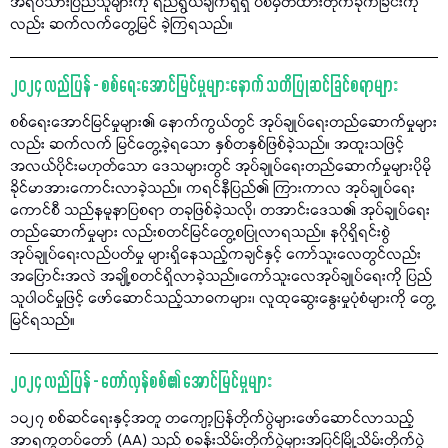
အရပ်သားပြည်သူများကို ရည်ရွယ်ချက်ရှိရှိ ပစ်မှတ်ထားတိုက်ခိုက်ခြင်းကို
လည်း ဆက်လက်တွေ့မြင် ခဲ့ကြရသည်။
၂၀၂၄ လည်ပြန် - စစ်ရေးအောင်မြင်မှုများနောက် သတိပြုဆင်ခြင်စရာများ
စစ်ရေးအောင်မြင်မှုများ၏ နောက်ကွယ်တွင် အုပ်ချုပ်ရေးတည်ဆောက်မှုများ
လည်း ဆက်လက် မြင်တွေ့ခဲ့ရသော နှစ်တနှစ်ဖြစ်ခဲ့သည်။ အထူးသဖြင့်
အလယ်ပိုင်းမဟုတ်သော ဒေသများတွင် အုပ်ချုပ်ရေးတည်ဆောက်မှုများပိုမို
ခိုင်မာအားကောင်းလာခဲ့သည်။ ကရင်နီပြည်၏ ကြားကာလ အုပ်ချုပ်ရေး
ကောင်စီ သည်နမူနာပြစရာ တခုဖြစ်ခဲ့သလို၊ တအာင်းဒေသ၏ အုပ်ချုပ်ရေး
တည်ဆောက်မှုများ လည်းစတင်မြင်တွေ့စပြုလာရသည်။ နဂိုရှိရင်းစွဲ
အုပ်ချုပ်ရေးလည်ပတ်မှု များရှိနေသည့်ကချင်နှင့် ကော်သူးလေတွင်လည်း
အပြောင်းအလဲ အချို့စတင်ရှိလာခဲ့သည်။ကော်သူးလေအုပ်ချုပ်ရေးကို ပြည်
သူပါဝင်မှုဖြင့် ဖော်ဆောင်သည့်သာဓကများ၊ လူထုဆွေးနွေးမှုပုံစံများကို တွေ့
မြင်ရသည်။
၂၀၂၄ လည်ပြန် - တော်လှန်စစ်၏ အောင်မြင်မှုများ
၁၀၂၇ စစ်ဆင်ရေးနှင့်အတူ တကျော့ပြန်တိုက်ပွဲများဖော်ဆောင်လာသည့်
အာရက္ခတပ်တော် (AA) သည် စခန်းသိမ်းတိုက်ပွဲများအပြင်မြို့သိမ်းတိုက်ပွဲ