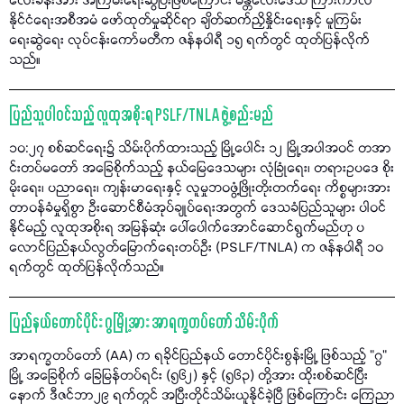
လေးခန်းအား အကြမ်းရေးဆွဲပြီးဖြစ်ကြောင်း မန္တလေးဒေသ ကြားကာလ
နိုင်ငံရေးအစီအမံ ဖော်ထုတ်မှုဆိုင်ရာ ချိတ်ဆက်ညှိနှိုင်းရေးနှင့် မူကြမ်း
ရေးဆွဲရေး လုပ်ငန်းကော်မတီက ဇန်နဝါရီ ၁၅ ရက်တွင် ထုတ်ပြန်လိုက်
သည်။
ပြည်သူပါဝင်သည့် လူထုအစိုးရ PSLF/TNLA ဖွဲ့စည်းမည်
၁၀:၂၇ စစ်ဆင်ရေး၌ သိမ်းပိုက်ထားသည့် မြို့ပေါင်း ၁၂ မြို့အပါအဝင် တအာ
င်းတပ်မတော် အခြေစိုက်သည့် နယ်မြေဒေသများ လုံခြုံရေး၊ တရားဥပဒေ စိုး
မိုးရေး၊ ပညာရေး၊ ကျန်းမာရေးနှင့် လူမှုဘဝဖွံ့ဖြိုးတိုးတက်ရေး ကိစ္စများအား
တာဝန်ခံမှုရှိစွာ ဦးဆောင်စီမံအုပ်ချုပ်ရေးအတွက် ဒေသခံပြည်သူများ ပါဝင်
နိုင်မည့် လူထုအစိုးရ အမြန်ဆုံး ပေါ်ပေါက်အောင်ဆောင်ရွက်မည်ဟု ပ
လောင်ပြည်နယ်လွတ်မြောက်ရေးတပ်ဦး (PSLF/TNLA) က ဇန်နဝါရီ ၁၀
ရက်တွင် ထုတ်ပြန်လိုက်သည်။
ပြည်နယ်တောင်ပိုင်း ဂွမြို့အား အာရက္ခတပ်တော် သိမ်းပိုက်
အာရက္ခတပ်တော် (AA) က ရခိုင်ပြည်နယ် တောင်ပိုင်းစွန်းမြို့ ဖြစ်သည့် "ဂွ"
မြို့ အခြေစိုက် ခြေမြန်တပ်ရင်း (၅၆၂) နှင့် (၅၆၃) တို့အား ထိုးစစ်ဆင်ပြီး
နောက် ဒီဇင်ဘာ၂၉ ရက်တွင် အပြီးတိုင်သိမ်းယူနိုင်ခဲ့ပြီ ဖြစ်ကြောင်း ကြေညာ