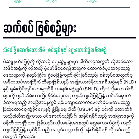
သူများ
ရေးများ
ပေးခြင်း
ဆက်စပ် ဖြစ်စဉ်များ
သဲပေါ်၌ ဆောက်သော အိမ် - စစ်အုပ်စု၏ ရွေးကောက်ပွဲအစီအစဉ်
မဲဆန္ဒနယ်မြေပုံကို လိုသလို​ ရေးဆွဲမှုများမှာ ပါတီတခုအတွက် လိုအပ်သော
အနိုင်အရှုံးကို လိုသလို ပုံဖော်နိုင်စေရန်အတွက် ထောက်ခံမှုသေချာသည့်
ဒေသများကို စုစည်းခြင်း၊ ခွဲဝေဖြန့်ကျက်ခြင်း ဖြစ်သည်။ စစ်အုပ်စုအတွက်မူ
အဓိကအင်အားကြီးပါတီများဖြစ်သည့်​ အမျိုးသားဒီမိုကရေစီအဖွဲ့ချုပ် (NLD)
နှင့် ရှမ်းတိုင်းရင်းသားများဒီမိုကရေစီအဖွဲ့ချုပ် (SNLD) တို့ကဲ့သို့သော ပါတီ
များကို ဖျက်သိမ်းထားပြီး နိုင်ငံရေးအရ ကျယ်ကျယ်ပြန့်ပြန့် သပိတ်မှောက်
ခံထားရသည့် အခြေအနေတွင် ၎င်းကျောထောက်နောက်ခံပေးထားသည့်
ပြည်ထောင်စုကြံ့ခိုင်ရေးနှင့် ဖွံ့ဖြိုးရေးပါတီ (USDP) နှင့် ၎င်းကို ထောက်ခံ
သည့်ပါတီအချို့ကသာ ဝင်ရောက်ယှဉ်ပြိုင်၊ အနိုင်ရနိုင်သည့် အခြေအနေကို
ဖန်တီးထားပြီးသား ဖြစ်သည်။ ထိုအခြေအနေတွင် ရွေးကောက်ပွဲကို ကျယ်
ကျယ်ပြန့်ပြန့် လုပ်နိုင်သည့် အသွင်သဏ္ဍာန်ကို ဖန်တီးနိုင်ရန် လိုအပ်သည့်
အတွက် ဖြစ်သည်။