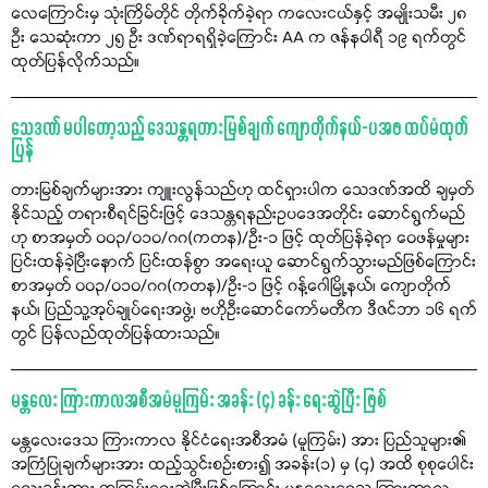
လေကြောင်းမှ သုံးကြိမ်တိုင် တိုက်ခိုက်ခဲ့ရာ ကလေးငယ်နှင့် အမျိုးသမီး ၂၈
ဦး သေဆုံးကာ ၂၅ ဦး ဒဏ်ရာရရှိခဲ့ကြောင်း AA က ဇန်နဝါရီ ၁၉ ရက်တွင်
ထုတ်ပြန်လိုက်သည်။
သေဒဏ် မပါတော့သည့် ဒေသန္တရတားမြစ်ချက် ကျောတိုက်နယ်-ပအဖ ထပ်မံထုတ်
ပြန်
တားမြစ်ချက်များအား ကျူးလွန်သည်ဟု ထင်ရှားပါက သေဒဏ်အထိ ချမှတ်
နိုင်သည့် တရားစီရင်ခြင်းဖြင့် ဒေသန္တရနည်းဥပဒေအတိုင်း ဆောင်ရွက်မည်
ဟု စာအမှတ် ၀၀၃/၀၁၀/ဂဂ(ကတန)/ဦး-၁ ဖြင့် ထုတ်ပြန်ခဲ့ရာ ဝေဖန်မှုများ
ပြင်းထန်ခဲ့ပြီးနောက် ပြင်းထန်စွာ အရေးယူ ဆောင်ရွက်သွားမည်ဖြစ်ကြောင်း
စာအမှတ် ၀၀၃/၀၁၀/ဂဂ(ကတန)/ဦး-၁ ဖြင့် ဂန့်ဂေါမြို့နယ်၊ ကျောတိုက်
နယ်၊ ပြည်သူ့အုပ်ချုပ်ရေးအဖွဲ့၊ ဗဟိုဦးဆောင်ကော်မတီက ဒီဇင်ဘာ ၁၆ ရက်
တွင် ပြန်လည်ထုတ်ပြန်ထားသည်။
မန္တလေး ကြားကာလအစီအမံမူကြမ်း အခန်း (၄) ခန်း ရေးဆွဲပြီး ဖြစ်
မန္တလေးဒေသ ကြားကာလ နိုင်ငံရေးအစီအမံ (မူကြမ်း) အား ပြည်သူများ၏
အကြံပြုချက်များအား ထည့်သွင်းစဉ်းစား၍ အခန်း(၁) မှ (၄) အထိ စုစုပေါင်း