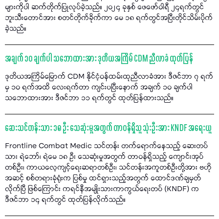
များကိုပါ ဆက်တိုက်ပြုလုပ်ခဲ့သည်။ ၂၀၂၄ ခုနှစ် ဖေဖော်ဝါရီ ၂၄ရက်တွင်
ဘူးသီးတောင်အား စတင်တိုက်ခိုက်ကာ မေ ၁၈ ရက်တွင်အပြီးတိုင်သိမ်းပိုက်
ခဲ့သည်။
အချက် ၁၀ ချက်ပါ သဘောထားအား ဒုတိယအကြိမ် CDM ညီလာခံ ထုတ်ပြန်
ဒုတိယအကြိမ်မြောက် CDM နိုင်ငံ့ဝန်ထမ်းထုညီလာခံအား ဒီဇင်ဘာ ၇ ရက်
မှ ၁၀ ရက်အထိ လေးရက်တာ ကျင်းပပြီးနောက် အချက် ၁၀ ချက်ပါ
သဘောထားအား ဒီဇင်ဘာ ၁၁ ရက်တွင် ထုတ်ပြန်ထားသည်။
ဆေးသင်တန်းသား ၁၈ ဦး သေဆုံးမှုအတွက် တာဝန်ရှိသူ သုံးဦးအား KNDF အရေးယူ
Frontline Combat Medic သင်တန်း တက်ရောက်နေသည့် ဆေးတပ်
သား ရဲဘော်၊ ရဲမေ ၁၈ ဦး သေဆုံးမှုအတွက် တာဝန်ရှိသည့် ကျောင်းအုပ်
တစ်ဦး၊ ကာယလေ့ကျင့်ရေးဆရာတစ်ဦး၊ သင်တန်းအကူတစ်ဦးတို့အား ဗဟို
အဆင့် စစ်တရားခုံရုံးက ပြစ်မှု ထင်ရှားသည့်အတွက် ထောင်ဒဏ်ချမှတ်
လိုက်ပြီ ဖြစ်ကြောင်း ကရင်နီအမျိုးသားကာကွယ်ရေးတပ် (KNDF) က
ဒီဇင်ဘာ ၁၄ ရက်တွင် ထုတ်ပြန်လိုက်သည်။