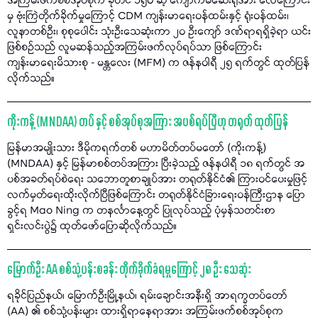
အကြမ်းဖက်စစ်အုပ်စုက ခုတင် ၁၅၀ ဆံ့ ကျောက်မဲဆေးရုံအား လေကြောင်း
မှ ဗုံးကြဲတိုက်ခိုက်မှုကြောင့် CDM ကျန်းမာရေးဝန်ထမ်းနှင့် ရုံးဝန်ထမ်း၊
လူနာတစ်ဦး၊ စုစုပေါင်း သုံးဦးသေဆုံးကာ ၂၀ ဦးကျော် ဒဏ်ရာရရှိခဲ့ရာ ယင်း
ဖြစ်စဉ်သည် လူမဆန်သည့်အကြမ်းဖက်လုပ်ရပ်သာ ဖြစ်ကြောင်း
ကျန်းမာရေးမိသားစု - မန္တလေး (MFM) က ဇန်နဝါရီ ၂၅ ရက်တွင် ထုတ်ပြန်
လိုက်သည်။
ကိုးကန့် (MNDAA) တပ် နှင့် စစ်အုပ်စုအကြား အပစ်ရပ်ပြီဟု တရုတ် ထုတ်ပြန်
မြန်မာအမျိုးသား ဒီမိုကရက်တစ် မဟာမိတ်တပ်မတော် (ကိုးကန့်)
(MNDAA) နှင့် မြန်မာစစ်တပ်အကြား ပြီးခဲ့သည့် ဇန်နဝါရီ ၁၈ ရက်တွင် အ
ပစ်အခတ်ရပ်စဲရေး သဘောတူစာချုပ်အား တရုတ်နိုင်ငံ၏ ကြားဝင်ပေးမှုဖြင့်
လက်မှတ်ရေးထိုးလိုက်ပြီဖြစ်ကြောင်း တရုတ်နိုင်ငံခြားရေးဝန်ကြီးဌာန ပြော
ခွင့်ရ Mao Ning က တနင်္လာနေ့တွင် ပြုလုပ်သည့် ပုံမှန်သတင်းစာ
ရှင်းလင်းပွဲ၌ ထုတ်ဖော်ပြောဆိုလိုက်သည်။
မြောက်ဦး AA စစ်သုံ့ပန်းစခန်း တိုက်ခိုက်ခံရမှုကြောင့် ၂၈ ဦး သေဆုံး
ရခိုင်ပြည်နယ်၊ မြောက်ဦးမြို့နယ်၊ ရမ်းချောင်းအနီးရှိ အာရက္ခတပ်တော်
(AA) ၏ စစ်သုံ့ပန်းများ ထားရှိရာနေရာအား အကြမ်းဖက်စစ်အုပ်စုက