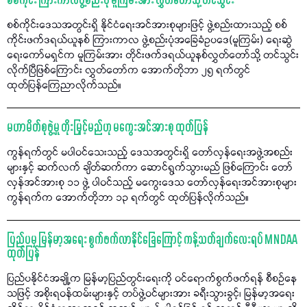
စစ်ကိုင်း ကြားကာလဖွဲ့စည်းပုံ မူကြမ်းအား လွှတ်တော်သို့ တင်သွင်း
စစ်ကိုင်းဒေသအတွင်းရှိ နိုင်ငံရေးအင်အားစုများဖြင့် ဖွဲ့စည်းထားသည့် စစ်
ကိုင်းဖက်ဒရယ်ယူနစ် ကြားကာလ ဖွဲ့စည်းပုံအခြေခံဥပဒေ(မူကြမ်း) ရေးဆွဲ
ရေးကော်မရှင်က မူကြမ်းအား တိုင်းဖက်ဒရယ်ယူနစ်လွှတ်တော်သို့ တင်သွင်း
လိုက်ပြီဖြစ်ကြောင်း လွှတ်တော်က အောက်တိုဘာ ၂၅ ရက်တွင်
ထုတ်ပြန်ကြေညာလိုက်သည်။
မဟာမိတ်စုဖွဲ့မှု တိုးမြှင့်မည်ဟု မကွေးအင်အားစု ထုတ်ပြန်
ကွန်ရက်တွင် မပါဝင်သေးသည့် ဒေသအတွင်းရှိ တော်လှန်ရေးအဖွဲ့အစည်း
များနှင့် ဆက်လက် ချိတ်ဆက်ကာ ဆောင်ရွက်သွားမည် ဖြစ်ကြောင်း တော်
လှန်အင်အားစု ၁၁ ဖွဲ့ ပါဝင်သည့် မကွေးဒေသ တော်လှန်ရေးအင်အားစုများ
ကွန်ရက်က အောက်တိုဘာ ၁၃ ရက်တွင် ထုတ်ပြန်လိုက်သည်။
ပြည်ပမှ မြန်မာ့အရေး စွက်ဖက်လာနိုင်ခြေကြောင့် ကန့်သတ်ချက်လေးရပ် MNDAA
ထုတ်ပြန်
ပြည်ပနိုင်ငံအချို့က မြန်မာ့ပြည်တွင်းရေးကို ဝင်ရောက်စွက်ဖက်ရန် စီစဉ်နေ
သဖြင့် အစိုးရဝန်ထမ်းများနှင့် တပ်ဖွဲ့ဝင်များအား ခရီးသွားခွင့်၊ မြန်မာ့အရေး