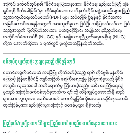
အကြမ်းဖက်စစ်အုပ်စု၏ "နိုင်ငံရေးပြဿနာအား နိုင်ငံရေးနည်းလမ်းဖြင့် ဖြေ
ရှင်းရန် ဖိတ်ခေါ်ခြင်း"မှာ တိုင်းရင်းသား လက်နက်ကိုင်အဖွဲ့အစည်းများ၊ ပြည်
သူ့ကာကွယ်ရေးတပ်မတော်(PDF) များ သပ်လျှိုဖြိုခွဲရန်နှင့် နိုင်ငံတကာ
အမြင်ကောင်းစေရန်အတွက် အားထုတ်မှုသာ ဖြစ်ပြီး ဟန်ပြသပ်သပ်သာ ဖြစ်
သည့်အတွက် ပြတ်ပြတ်သားသား ပယ်ချကြောင်း အမျိုးသားညီညွတ်ရေး
အတိုင်ပင်ခံကောင်စီ (NUCC) နှင့် အမျိုးသားညီညွတ်ရေးအစိုးရ (NUG)
တို့က အောက်တိုဘာ ၁ ရက်တွင် ပူးတွဲထုတ်ပြန်လိုက်သည်။.
စစ်အုပ်စု မျက်နှာဖုံး ခွာချနေသည့် တိုင်ဖွန်းရာဂီ
တောင်တရုတ်ပင်လယ် အခြေပြု တိုက်ခတ်ခဲ့သည့် ရာဂီ တိုင်ဖွန်းမုန်တိုင်း
ကြောင့် မြန်မာနိုင်ငံ၌ လျှပ်တပြတ် ရေကြီးရေလျှံမှု ဖြစ်ပွားခဲ့မှုသည် နိုင်ငံ
အတွင်း လူထုအပေါ် သက်ရောက်မှု ကြီးမားခဲ့သည်။ ယင်း ရေကြီးရေလျှံ
မှုသည် အကြမ်းဖက်စစ်အုပ်စုဘက်က ၎င်းတို့ ထိန်းချုပ်မှုအောက်ရှိ ဆည်
များအား လူထုအား အသိမပေးဘဲ ဖောက်ချခြင်း၊ မိုးလေဝသဆိုင်ရာသတင်း
ထုတ်ပြန်မှုအားနည်းခြင်းများကြောင့် ဝေဖန်မှုများ ရှိခဲ့သည်။
ပြည်နယ်/လူမျိုးကောင်စီများ ပြည်ထောင်စုတည်ဆောက်ရေး သဘောထား