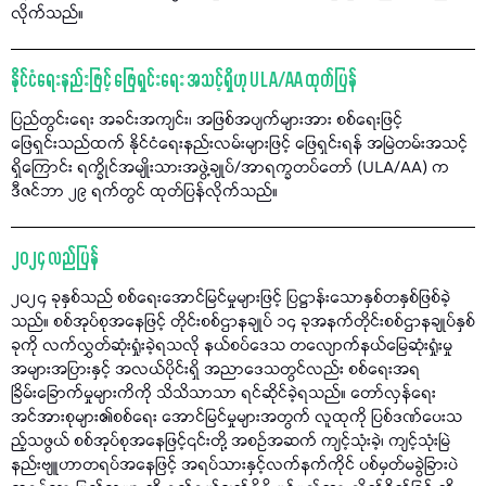
လိုက်သည်။
နိုင်ငံရေးနည်းဖြင့် ဖြေရှင်းရေး အသင့်ရှိဟု ULA/AA ထုတ်ပြန်
ပြည်တွင်းရေး အခင်းအကျင်း၊ အဖြစ်အပျက်များအား စစ်ရေးဖြင့်
ဖြေရှင်းသည်ထက် နိုင်ငံရေးနည်းလမ်းများဖြင့် ဖြေရှင်းရန် အမြဲတမ်းအသင့်
ရှိကြောင်း ရက္ခိုင်အမျိုးသားအဖွဲ့ချုပ်/အာရက္ခတပ်တော် (ULA/AA) က
ဒီဇင်ဘာ ၂၉ ရက်တွင် ထုတ်ပြန်လိုက်သည်။
၂၀၂၄ လည်ပြန်
၂၀၂၄ ခုနှစ်သည် စစ်ရေးအောင်မြင်မှုများဖြင့် ပြဋ္ဌာန်းသောနှစ်တနှစ်ဖြစ်ခဲ့
သည်။ စစ်အုပ်စုအနေဖြင့် တိုင်းစစ်ဌာနချုပ် ၁၄ ခုအနက်တိုင်းစစ်ဌာနချုပ်နှစ်
ခုကို လက်လွှတ်ဆုံးရှုံးခဲ့ရသလို နယ်စပ်ဒေသ တလျောက်နယ်မြေဆုံးရှုံးမှု
အများအပြားနှင့် အလယ်ပိုင်းရှိ အညာဒေသတွင်လည်း စစ်ရေးအရ
ခြိမ်းခြောက်မှုများကိကို သိသိသာသာ ရင်ဆိုင်ခဲ့ရသည်။ တော်လှန်ရေး
အင်အားစုများ၏စစ်ရေး အောင်မြင်မှုများအတွက် လူထုကို ပြစ်ဒဏ်ပေးသ
ည့်သဖွယ် စစ်အုပ်စုအနေဖြင့်၎င်းတို့ အစဉ်အဆက် ကျင့်သုံးခဲ့၊ ကျင့်သုံးမြဲ
နည်းဗျူဟာတရပ်အနေဖြင့် အရပ်သားနှင့်လက်နက်ကိုင် ပစ်မှတ်မခွဲခြားပဲ