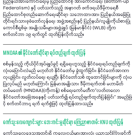
ပြည်နယ်အားကောင်းရေးမှ ပြည်ထောင်စု အားကောင်းရေး (Bottom-up
Federalism) နှင့် ပတ်သက်သည့် အနာဂတ် ဖက်ဒရယ်ဒီမိုကရေစီ
ပြည်ထောင်စုတည်ဆောက်ရေးဆိုင်ရာ သဘောထားအား ပြည်နယ်အခြေပြု
တိုင်းရင်းသားခုခံတော်လှန်ရေး အဖွဲ့အစည်းနှင့် ပြည်နယ်/လူမျိုးကိုယ်စားပြု
ကောင်စီရှစ်ခု၊ အမျိုးသမီးများအဖွဲ့ချုပ် (မြန်မာနိုင်ငံ) (WLB) တို့က
စက်တင်ဘာ ၁၉ ရက်တွင် ထုတ်ပြန်လိုက်သည်။
MNDAA ၏ နိုင်ငံတော်ဆိုင်ရာ ရပ်တည်ချက် ထုတ်ပြန်
စစ်မှန်သည့် ကိုယ်ပိုင်အုပ်ချုပ်ခွင့် ရရှိရေးဟူသည့် နိုင်ငံရေးရပ်တည်ချက်ကို
လုံးဝပြောင်းလဲမည် မဟုတ်ဘဲ နိုင်ငံတော်မှ ခွဲထွက်ခြင်း၊ နိုင်ငံတော်အာဏာ
လုယူခြင်း၊ လွတ်လပ်ရေး ရယူပြီး နိုင်ငံတော်သစ် ထူထောင်ခြင်းများကို လုံးဝ
ပြုလုပ်မည် မဟုတ်ကြောင်း မြန်မာအမျိုးသား ဒီမိုကရက်တစ် မဟာမိတ်
တပ်မတော် (MNDAA)(ကိုးကန့်) စစ်ရေးကော်မတီက"လတ်တလော
နိုင်ငံတော်အခြေအနေနှင့် ပတ်သက်၍ ရပ်တည်ချက်ထုတ်ပြန်ခြင်း" အမည်ဖြ
င့် စက်တင်ဘာ၄ ရက် ရက်စွဲဖြင့် ထုတ်ပြန်ထားသည်။
ကော်သူးလေကျောင်းများ ဘေးကင်းမှုဆိုင်ရာ ကြေညာစာတမ်း KNU ထုတ်ပြန်
ကော်သူးလေဒေသအတွင်းရှိ ကလေးငယ်များအားလုံး ပညာသင်ကြားခွင့်ကို