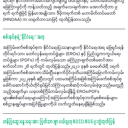
ဆိုင်ရာ နိုင်ငံတကာအခင်းအကျင်းများ၌ ပါဝင်ခြင်းနှင့် သတင်းမီဒီယာများသို့
ဖြေကြားခွင့်ကို ကန့်သတ်သည့် အချက်လေးချက်အား အောက်တိုဘာ ၉
ရက် ရက်စွဲဖြင့် မြန်မာအမျိုးသား ဒီမိုကရက်တစ် မဟာမိတ်တပ်မတော်
(MNDAA) က တရုတ်ဘာသာဖြင့် ထုတ်ပြန်ထားသည်။
စစ်အုပ်စုရဲ့ “နိုင်ငံရေး” အတု
အကြမ်းဖက်စစ်အုပ်စုက နိုင်ငံရေးပြဿနာများကို နိုင်ငံရေးအရ ဖြေရှင်းရန်
တိုင်းရင်းသား တော်လှန်ရေးတပ်ဖွဲ့များ (EROs) နှင့် ပြည်သူ့ကာကွယ်ရေး
တပ်ဖွဲ့များ (PDFs) ကို ကမ်းလှမ်းသော ကြေညာချက်တစ်စောင်အား
စက်တင်ဘာ ၂၆ ရက်တွင် ထုတ်ပြန်သည်။၂၀၂၁ ခုနှစ် ဖေဖော်ဝါရီ ၁ရက်
အကြမ်းဖက်စစ်အာဏာသိမ်းပြီးနောက်ပိုင်းဒုတိယအကြိမ်မြောက်ကမ်းလှမ်း
မှုဖြစ်ကာ ၂၀၂၂ခုနှစ် ဧပြီလတွင် ပထမအကြိမ်အဖြစ်အကြမ်းဖက်စစ်အုပ်စု
ခေါင်းဆောင်ကိုယ်တိုင်ရုပ်မြင်သံကြားမှတစ်ဆင့်ကမ်းလှမ်းခဲ့ဖူးသည်။မတူညီ
သည့်အချက်မှာ ယခုတစ်ကြိမ်ကမ်းလှမ်းချိန်၌ EROs၊PDFs
များ၏စစ်ဆင်ရေးများကြောင့်အကြမ်းဖက်စစ်အုပ်စုဘက်မှစစ်စခန်းများ၊
စစ်ဌာနချုပ်များအပြင်မြို့များကိုပါ လက်လွှတ်နေရချိန်ဖြစ်သည်။
ဟန်ပြဆွေးနွေးရေးအား ပြတ်သားစွာ ပယ်ချဟု NUCC၊ NUG ပူးတွဲထုတ်ပြန်