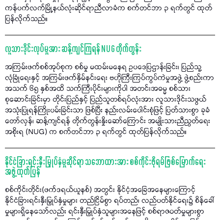
ကန်ပက်လက်မြို့နယ်လုံးဆိုင်ရာညီလာခံက စက်တင်ဘာ ၃ ရက်တွင် ထုတ်
ပြန်လိုက်သည်။
လူသားဒိုင်းလုပ်မှုအား ဆန့်ကျင်ကြရန် NUG တိုက်တွန်း
အကြမ်းဖက်စစ်အုပ်စုက စစ်မှု မထမ်းမနေရ ဥပဒေပြဌာန်းခြင်း၊ ပြည်သူ့
လုံခြုံရေးနှင့် အကြမ်းဖက်နှိမ်နင်းရေး ဗဟိုကြီးကြပ်ကွပ်ကဲမှုအဖွဲ့ ဖွဲ့စည်းကာ
အသက် ၆၅ နှစ်အထိ သက်ကြီးပိုင်းများကိုပါ အတင်းအဓမ္မ စစ်သား
စုဆောင်းခြင်းမှာ တိုင်းပြည်နှင့် ပြည်သူတစ်ရပ်လုံးအား လူသားဒိုင်းသဖွယ်
အသုံးပြုရန်ကြိုးပမ်းခြင်းသာ ဖြစ်ပြီး နည်းလမ်းပေါင်းစုံဖြင့် ပြတ်သားစွာ ခုခံ
တော်လှန်၊ ဆန့်ကျင်ရန် တိုက်တွန်းနှိုးဆော်ကြောင်း အမျိုးသားညီညွတ်ရေး
အစိုးရ (NUG) က စက်တင်ဘာ ၃ ရက်တွင် ထုတ်ပြန်လိုက်သည်။
နိုင်ငံခြားရင်းနှီးမြှုပ်နှံမှုဆိုင်ရာ သဘောထားအား စစ်ကိုင်းဖိုရမ်ဖြစ်မြောက်ရေး
အဖွဲ့ ထုတ်ပြန်
စစ်ကိုင်းတိုင်း(ဖက်ဒရယ်ယူနစ်) အတွင်း နိုင်ငံ့အခြေအနေများကြောင့်
နိုင်ငံခြားရင်းနှီးမြှုပ်နှံမှုများ တည်ငြိမ်စွာ ရပ်တည်၊ လည်ပတ်နိုင်ရေး၌ စိန်ခေါ်
မှုများရှိနေသော်လည်း ရင်းနှီးမြှုပ်နှံသူများအနေဖြင့် စစ်ရာဇဝတ်မှုများစွာ