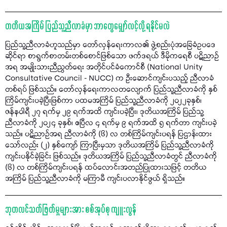
တတိယအကြိမ် ပြည်သူ့ညီလာခံမှာ ဘာတွေမျှော်လင့်လို့ ရနိုင်မလဲ
ပြည်သူ့ညီလာခံဟူသည်မှာ တော်လှန်ရေးကာလ၏ ဖွဲ့စည်းပုံအခြေခံဥပဒေ
ဆိုင်ရာ စာရွက်စာတမ်းတစ်စောင်ဖြစ်သော ဖက်ဒရယ် ဒီမိုကရေစီ ပဋိညာဉ်
အရ အမျိုးသားညီညွတ်ရေး အတိုင်ပင်ခံကောင်စီ (National Unity
Consultative Council - NUCC) က ဦးဆောင်ကျင်းပသည့် ညီလာခံ
တစ်ရပ် ဖြစ်သည်။ တော်လှန်ရေးကာလတလျောက် ပြည်သူ့ညီလာခံကို နှစ်
ကြိမ်ကျင်းပခဲ့ပြီးဖြစ်ကာ ပထမအကြိမ် ပြည်သူ့ညီလာခံကို ၂၀၂၂ခုနှစ်၊
ဇန်နဝါရီ ၂၇ ရက်မှ ၂၉ ရက်အထိ ကျင်းပခဲ့ပြီး၊ ဒုတိယအကြိမ် ပြည်သူ့
ညီလာခံကို ၂၀၂၄ ခုနှစ်၊ ဧပြီလ ၄ ရက်မှ ၉ ရက်အထိ ၅ ရက်တာ ကျင်းပခဲ့
သည်။ ပဋိညာဉ်အရ ညီလာခံကို (၆) လ တစ်ကြိမ်ကျင်းပရန် ပြဌာန်းထား
သော်လည်း (၂) နှစ်ကျော် ကြာပြီးမှသာ ဒုတိယအကြိမ် ပြည်သူ့ညီလာခံကို
ကျင်းပနိုင်ခဲ့ခြင်း ဖြစ်သည်။ ဒုတိယအကြိမ် ပြည်သူ့ညီလာခံတွင် ညီလာခံကို
(၆) လ တစ်ကြိမ်ကျင်းပရန် ထပ်လောင်းအတည်ပြုထားသဖြင့် တတိယ
အကြိမ် ပြည်သူ့ညီလာခံကို မကြာမီ ကျင်းပလာနိုင်ဖွယ် ရှိသည်။
ဘုတလင်သတ်ဖြတ်မှုများအား စစ်အုပ်စု ကျူးလွန်