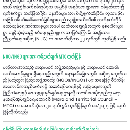
စစ်ကိုင်းတိုင်း၊ ဘုတလင်မြို့နယ်အတွင်း အောက်တိုဘာ ၁၁ ရက်မှ ၂၀ ရက်
အထိ အကြမ်းဖက်စစ်အုပ်စုက အပြစ်မဲ့ အရပ်သားများအား ပစ်မှတ်ထား၍
ရက်စက်စွာ သတ်ဖြတ်ခြင်း၊ နေအိမ်များအား မီးရှို့ဖျက်ဆီးခြင်း၊ လူသားဒိုင်း
အဖြစ် ဖမ်းဆီးခေါ်ဆောင်ခြင်းများသည် လူမျိုးအသီးသီး၏ လက်နက်ကိုင်
တော်လှန်ရေးအင်အားစုများအပေါ် လက်စားချေရန်အတွက် နှစ်ပေါင်းများ
စွာ ကျင့်သုံးခဲ့သည့် စစ်ရေးနည်းဗျူဟာသာဖြစ်ကြောင်း အမျိုးသား
ညီညွတ်ရေးအစိုးရ (NUG) က အောက်တိုဘာ ၂၂ ရက်တွင် ထုတ်ပြန်သည်။
NGO/INGO များအား ကန့်သတ်ချက် MTC ထုတ်ပြန်
မလိုလားအပ်သည့် တရားမဝင် အဖွဲ့အစည်းများနှင့် တရားမဝင် ဆေးဝါး
သယ်ဆောင်မှုများ ရှိနေသည့်အတွက် မရာနယ်မြေအတွင်း အစိုးရ မဟုတ်သ
ည့် ပြည်တွင်း ပြည်ပအဖွဲ့အစည်း (NGOs/INGOs) များအနေဖြင့် စီမံကိန်း
အကောင်အထည်ဖော်ရာ၌ အဆင်ပြေစေရန်နှင့် လုံခြုံရေးအတွက်
ပြည်ထဲရေးနှင့် ဒေသန္တရအုပ်ချုပ်ရေးဌာနသို့ သတင်းပေးပိုရမည်ဟု မရာ
နယ်မြေအုပ်ချုပ်ရေးကောင်စီ (Maraland Territorial Council –
MTC) က အောက်တိုဘာ ၂၁ ရက်တွင် ထုတ်ပြန်ချက် ၀၁/၂၀၂၄ ဖြင့် ထုတ်
ပြန်လိုက်သည်။