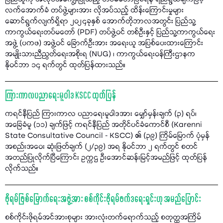
လက်အောက်ခံ တပ်ဖွဲ့များအား လိုအပ်သည့် ထိန်းကြောင်းမှုများ
ဆောင်ရွက်လျက်ရှိရာ ၂၀၂၄ခုနှစ် အောက်တိုဘာလအတွင်း ပြည်သူ့
ကာကွယ်ရေးတပ်မတော် (PDF) တပ်ဖွဲ့ဝင် တစ်ဦးနှင့် ပြည်သူ့ကာကွယ်ရေး
အဖွဲ့ (ပကဖ) အဖွဲ့ဝင် ခြောက်ဦးအား အရေးယူ အပြစ်ပေးထားကြောင်း
အမျိုးသားညီညွတ်ရေးအစိုးရ (NUG) ၊ ကာကွယ်ရေးဝန်ကြီးဌာနက
နိုဝင်ဘာ ၁၄ ရက်တွင် ထုတ်ပြန်ထားသည်။
ကြားကာလပညာရေးမူဝါဒ KSCC ထုတ်ပြန်
ကရင်နီပြည် ကြားကာလ ပညာရေးမူဝါဒအား မျှော်မှန်းချက် (၃) ရပ်၊
အခြေခံမူ (၁၁) ချက်ဖြင့် ကရင်နီပြည် အတိုင်ပင်ခံကောင်စီ (Karenni
State Consultative Council - KSCC) ၏ (၃၉) ကြိမ်မြောက် ပုံမှန်
အစည်းအဝေး ဆုံးဖြတ်ချက် (၂/၃၉) အရ နိုဝင်ဘာ ၂ ရက်တွင် စတင်
အတည်ပြုလိုက်ပြီကြောင်း ဥက္ကဌ ဦးအောင်ဆန်းမြင့်အမည်ဖြင့် ထုတ်ပြန်
လိုက်သည်။
ဖိုရမ်ဖြစ်မြောက်ရေးအဖွဲ့အား စစ်ကိုင်းဖိုရမ်ဖက်ဒရေးရှင်းဟု အမည်ပြောင်း
စစ်ကိုင်းဖိုရမ်အင်အားစုများ အားလုံးတက်ရောက်သည့် စတုတ္ထအကြိမ်