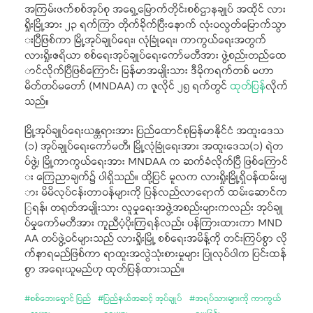
အကြမ်းဖက်စစ်အုပ်စု အရှေ့မြောက်တိုင်းစစ်ဌာနချုပ် အထိုင် လား
ရှိုးမြို့အား ၂၃ ရက်ကြာ တိုက်ခိုက်ပြီးနောက် လုံးဝလွတ်မြောက်သွာ
းပြီဖြစ်ကာ မြို့အုပ်ချုပ်ရေး၊ လုံခြုံရေး၊ ကာကွယ်ရေးအတွက်
လားရှိုးဧရိယာ စစ်ရေးအုပ်ချုပ်ရေးကော်မတီအား ဖွဲ့စည်းတည်ထေ
ာင်လိုက်ပြီဖြစ်ကြောင်း မြန်မာအမျိုးသား ဒီမိုကရက်တစ် မဟာ
မိတ်တပ်မတော် (MNDAA) က ဇူလိုင် ၂၅ ရက်တွင်
ထုတ်ပြန်
လိုက်
သည်။
မြို့အုပ်ချုပ်ရေးယန္တရားအား ပြည်ထောင်စုမြန်မာနိုင်ငံ အထူးဒေသ
(၁) အုပ်ချုပ်ရေးကော်မတီ၊ မြို့လုံခြုံရေးအား အထူးဒေသ(၁) ရဲတ
ပ်ဖွဲ့၊ မြို့ကာကွယ်ရေးအား MNDAA က ဆက်ခံလိုက်ပြီ ဖြစ်ကြောင်
း ကြေညာချက်၌ ပါရှိသည်။ ထို့ပြင် မူလက လားရှိုးမြို့ရှိဝန်ထမ်းမျ
ား မိမိလုပ်ငန်းတာဝန်များကို ပြန်လည်လာရောက် ထမ်းဆောင်က
ြရန်၊ တရုတ်အမျိုးသား လူမှုရေးအဖွဲ့အစည်းများကလည်း အုပ်ချု
ပ်မှုကော်မတီအား ကူညီပံ့ပိုးကြရန်လည်း ပန်ကြားထားကာ MND
AA တပ်ဖွဲ့ဝင်များသည် လားရှိုးမြို့ စစ်ရေးအမိန့်ကို တင်းကြပ်စွာ လို
က်နာရမည်ဖြစ်ကာ ရာထူးအလွဲသုံးစားမှုများ ပြုလုပ်ပါက ပြင်းထန်
စွာ အရေးယူမည်ဟု ထုတ်ပြန်ထားသည်။
#
စစ်ဘေးရှောင် ပြည်
#
ပြည်နယ်အဆင့် အုပ်ချုပ်
#
အရပ်သားများကို ကာကွယ်