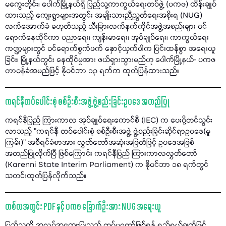
မကွေးတိုင်း၊ ပေါက်မြို့နယ်ရှိ ပြည်သူ့ကာကွယ်ရေးတပ်ဖွဲ့ (ပကဖ) ထိန်းချုပ်
ထားသည့် ကျေးရွာများအတွင်း အမျိုးသားညီညွတ်ရေးအစိုးရ (NUG)
လက်အောက်ခံ မဟုတ်သည့် သီးခြားလက်နက်ကိုင်အဖွဲ့အစည်းများ ဝင်
ရောက်နေထိုင်ကာ ပညာရေး၊ ကျန်းမာရေး၊ အုပ်ချုပ်ရေး၊ ကာကွယ်ရေး
ကဏ္ဍများတွင် ဝင်ရောက်စွက်ဖက် နှောင့်ယှက်ပါက ပြင်းထန်စွာ အရေးယူ
ခြင်း၊ မြို့နယ်တွင်း နေထိုင်မှုအား ဖယ်ရှားသွားမည်ဟု ပေါက်မြို့နယ်- ပကဖ
တာဝန်ခံအမည်ဖြင့် နိုဝင်ဘာ ၁၃ ရက်က ထုတ်ပြန်ထားသည်။
ကရင်နီတပ်ပေါင်းစုံ စစ်ဦးစီးအဖွဲ့ ဖွဲ့စည်းခြင်းဥပဒေ အတည်ပြု
ကရင်နီပြည် ကြားကာလ အုပ်ချုပ်ရေးကောင်စီ (IEC) က ပေးပို့တင်သွင်း
လာသည့် "ကရင်နီ တပ်ပေါင်းစုံ စစ်ဦးစီးအဖွဲ့ ဖွဲ့စည်းခြင်းဆိုင်ရာဥပဒေ(မူ
ကြမ်း)” အစီရင်ခံစာအား လွှတ်တော်အဆုံးအဖြတ်ဖြင့် ဥပဒေအဖြစ်
အတည်ပြုလိုက်ပြီ ဖြစ်ကြောင်း ကရင်နီပြည် ကြားကာလလွှတ်တော်
(Karenni State Interim Parliament) က နိုဝင်ဘာ ၁၈ ရက်တွင်
သတင်းထုတ်ပြန်လိုက်သည်။
တစ်လအတွင်း PDF နှင့် ပကဖ ခြောက်ဦးအား NUG အရေးယူ
ပြည်သူကို အလုပ်အကျွေးပြုသည့် တပ်မတော်ဖြစ်ရန် ရည်ရွယ်ချက်ဖြင့်