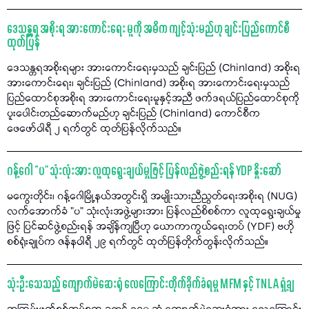
ဒေသန္တရ အစိုးရ အားကောင်းရေး မူကို အဓိက ကျင့်သုံးမည်ဟု ချင်းပြည်ကောင်စီ
ထုတ်ပြန်
ဒေသန္တရအစိုးရများ အားကောင်းရေးမှသည် ချင်းပြည် (Chinland) အစိုးရ
အားကောင်းရေး၊ ချင်းပြည် (Chinland) အစိုးရ အားကောင်းရေးမှသည်
ပြည်ထောင်စုအစိုးရ အားကောင်းရေးမူနှင့်အညီ ဖက်ဒရယ်ပြည်ထောင်စုကို
ပူးပေါင်းတည်ဆောက်မည်ဟု ချင်းပြည် (Chinland) ကောင်စီက
ဖေဖော်ဝါရီ ၂ ရက်တွင် ထုတ်ပြန်လိုက်သည်။
ဂန့်ဂေါ “ပ" သုံးလုံးအား လူထုရွေးချယ်မှုဖြင့် ပြန်လည်ဖွဲ့စည်းရန် YDP နှိုးဆော်
မကွေးတိုင်း၊ ဂန့်ဂေါမြို့နယ်အတွင်းရှိ အမျိုးသားညီညွတ်ရေးအစိုးရ (NUG)
လက်အောက်ခံ "ပ" သုံးလုံးအဖွဲ့များအား ပြန်လည်စိစစ်ကာ လူထုရွေးချယ်မှု
ဖြင့် ပြင်ဆင်ဖွဲ့စည်းရန် အချိန်ကျပြီဟု ယောကာကွယ်ရေးတပ် (YDF) ဗဟို
စစ်ရုံးချုပ်က ဇန်နဝါရီ ၂၉ ရက်တွင် ထုတ်ပြန်တိုက်တွန်းလိုက်သည်။
သုံးဦးသေသည့် ကျောက်မဲဆေးရုံ လေကြောင်းတိုက်ခိုက်ခံရမှု MFM နှင့် TNLA ရှုံ့ချ