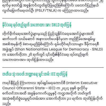
ပြည်နယ်အတွင်း တင်သွင်းလာသည့် သွင်းကုန်များအပေါ် အောက်တိုဘာ ၂၅
ရက်မှ စတင်၍ အခွန်ကင်းလွတ်ခွင့်ပြုမည်ဖြစ်ကြောင်း ပလောင်ပြည်နယ်
လွတ်မြောက်ရေးတပ်ဦး (PSLF/TNLA) က ကြေညာထားသည်။
နိုင်ငံရေးရပ်တည်ချက် သဘောထားအား SNLD ထုတ်ပြန်
တိုက်ခိုက်ရေးအောင်ပွဲများမှသည် ပြည်သူ့နိုင်ငံရေးအောင်ပွဲများအထိ
ဆက်လက် သယ်ဆောင် အနားသတ်ပေးနိုင်မှသာ တည်ငြိမ်အေးချမ်းမှု
အစစ်အမှန်ကို ခံစားရမည်ဖြစ်ကြောင်း ရှမ်းတိုင်းရင်းသားများ ဒီမိုကရေစီ
အဖွဲ့ချုပ် (Shan Nationalities League for Democracy - SNLD)
က အောက်တိုဘာ ၂၆ ရက်တွင် ၎င်းတို့၏နိုင်ငံရေး ရပ်တည်ချက်
သဘောထားအား ထုတ်ပြန်ထားသည်။
တတိယ သုံးလပတ် ဘဏ္ဍာရေးရှင်းတမ်း IEC ထုတ်ပြန်
ကရင်နီပြည် ကြားကာလ အုပ်ချုပ်ရေးကောင်စီ (Interim Executive
Council OfKarenni State – IEC) က ၂၀၂၄ ခုနှစ် ဇူလိုင်မှ
စက်တင်ဘာအထိ အခွန်ကောက်ယူမှုနှင့် ကဏ္ဍအလိုက် ဘတ်ဂျက်
အသုံးစရိတ်ခွဲဝေမှုရှင်းတမ်းအား အောက်တိုဘာ ၃၁ ရက်က ထုတ်ပြန်လိုက်
သည်။