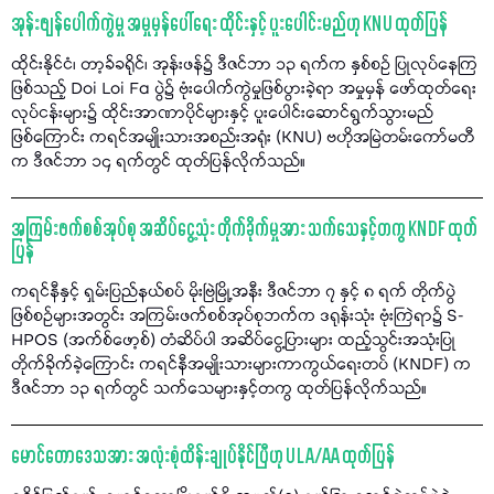
အုန်းဖျန်ပေါက်ကွဲမှု အမှုမှန်ပေါ်ရေး ထိုင်းနှင့် ပူးပေါင်းမည်ဟု KNU ထုတ်ပြန်
ထိုင်းနိုင်ငံ၊ တာ့ခ်ခရိုင်၊ အုန်းဖန်၌ ဒီဇင်ဘာ ၁၃ ရက်က နှစ်စဉ် ပြုလုပ်နေကြ
ဖြစ်သည့် Doi Loi Fa ပွဲ၌ ဗုံးပေါက်ကွဲမှုဖြစ်ပွားခဲ့ရာ အမှုမှန် ဖော်ထုတ်ရေး
လုပ်ငန်းများ၌ ထိုင်းအာဏာပိုင်များနှင့် ပူးပေါင်းဆောင်ရွက်သွားမည်
ဖြစ်ကြောင်း ကရင်အမျိုးသားအစည်းအရုံး (KNU) ဗဟိုအမြဲတမ်းကော်မတီ
က ဒီဇင်ဘာ ၁၄ ရက်တွင် ထုတ်ပြန်လိုက်သည်။
အကြမ်းဖက်စစ်အုပ်စု အဆိပ်ငွေ့သုံး တိုက်ခိုက်မှုအား သက်သေနှင့်တကွ KNDF ထုတ်
ပြန်
ကရင်နီနှင့် ရှမ်းပြည်နယ်စပ် မိုးဗြဲမြို့အနီး ဒီဇင်ဘာ ၇ နှင့် ၈ ရက် တိုက်ပွဲ
ဖြစ်စဉ်များအတွင်း အကြမ်းဖက်စစ်အုပ်စုဘက်က ဒရုန်းသုံး ဗုံးကြဲရာ၌ S-
HPOS (အက်စ်ဖော့စ်) တံဆိပ်ပါ အဆိပ်ငွေ့ပြားများ ထည့်သွင်းအသုံးပြု
တိုက်ခိုက်ခဲ့ကြောင်း ကရင်နီအမျိုးသားများကာကွယ်ရေးတပ် (KNDF) က
ဒီဇင်ဘာ ၁၃ ရက်တွင် သက်သေများနှင့်တကွ ထုတ်ပြန်လိုက်သည်။
မောင်တောဒေသအား အလုံးစုံထိန်းချုပ်နိုင်ပြီဟု ULA/AA ထုတ်ပြန်