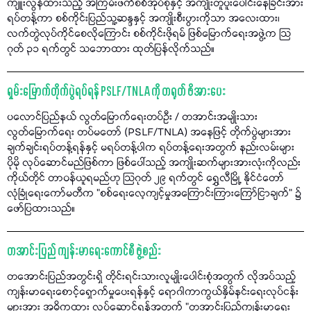
ကျူးလွန်ထားသည့် အကြမ်းဖက်စစ်အုပ်စုနှင့် အကျိုးတူပူးပေါင်းနေခြင်းအား
ရပ်တန့်ကာ စစ်ကိုင်းပြည်သူ့ဆန္ဒနှင့် အကျိုးစီးပွားကိုသာ အလေးထား၊
လက်တွဲလုပ်ကိုင်စေလိုကြောင်း စစ်ကိုင်းဖိုရမ် ဖြစ်မြောက်ရေးအဖွဲ့က သြ
ဂုတ် ၃၁ ရက်တွင် သဘောထား ထုတ်ပြန်လိုက်သည်။
ရှမ်းမြောက်တိုက်ပွဲရပ်ရန် PSLF/TNLA ကို တရုတ် ဖိအားပေး
ပလောင်ပြည်နယ် လွတ်မြောက်ရေးတပ်ဦး / တအာင်းအမျိုးသား
လွတ်မြောက်ရေး တပ်မတော် (PSLF/TNLA) အနေဖြင့် တိုက်ပွဲများအား
ချက်ချင်းရပ်တန့်ရန်နှင့် မရပ်တန့်ပါက ရပ်တန့်ရေးအတွက် နည်းလမ်းများ
ပိုမို လုပ်ဆောင်မည်ဖြစ်ကာ ဖြစ်ပေါ်သည့် အကျိုးဆက်များအားလုံးကိုလည်း
ကိုယ်တိုင် တာဝန်ယူရမည်ဟု သြဂုတ် ၂၉ ရက်တွင် ရွှေလီမြို့ နိုင်ငံတော်
လုံခြုံရေးကော်မတီက "စစ်ရေးလေ့ကျင့်မှုအကြောင်းကြားကြော်ငြာချက်" ၌
ဖော်ပြထားသည်။
တအာင်းပြည် ကျန်းမာရေးကောင်စီ ဖွဲ့စည်း
တအောင်းပြည်အတွင်းရှိ တိုင်းရင်းသားလူမျိုးပေါင်းစုံအတွက် လိုအပ်သည့်
ကျန်းမာရေးစောင့်ရှောက်မှုပေးရန်နှင့် ရောဂါကာကွယ်နှိမ်နင်းရေးလုပ်ငန်း
များအား အဓိကထား လုပ်ဆောင်ရန်အတွက် "တအာင်းပြည်ကျန်းမာရေး