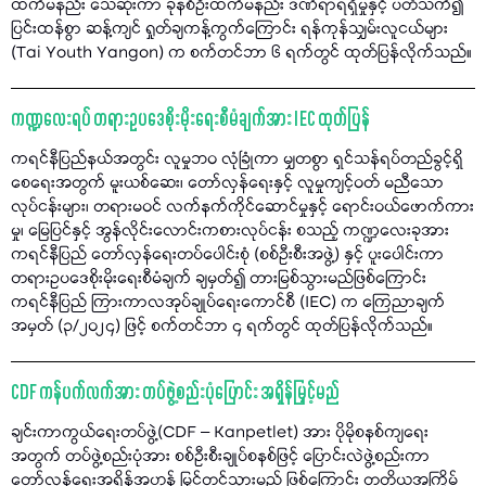
ထက်မနည်း သေဆုံးကာ ခုနစ်ဦးထက်မနည်း ဒဏ်ရာရရှိမှုနှင့် ပတ်သက်၍
ပြင်းထန်စွာ ဆန့်ကျင် ရှုတ်ချကန့်ကွက်ကြောင်း ရန်ကုန်သျှမ်းလူငယ်များ
(Tai Youth Yangon) က စက်တင်ဘာ ၆ ရက်တွင် ထုတ်ပြန်လိုက်သည်။
ကဏ္ဍလေးရပ် တရားဥပဒေစိုးမိုးရေးစီမံချက်အား IEC ထုတ်ပြန်
ကရင်နီပြည်နယ်အတွင်း လူမှုဘဝ လုံခြုံကာ မျှတစွာ ရှင်သန်ရပ်တည်ခွင့်ရှိ
စေရေးအတွက် မူးယစ်ဆေး၊ တော်လှန်ရေးနှင့် လူမှုကျင့်ဝတ် မညီသော
လုပ်ငန်းများ၊ တရားမဝင် လက်နက်ကိုင်ဆောင်မှုနှင့် ရောင်းဝယ်ဖောက်ကား
မှု၊ မြေပြင်နှင့် အွန်လိုင်းလောင်းကစားလုပ်ငန်း စသည့် ကဏ္ဍလေးခုအား
ကရင်နီပြည် တော်လှန်ရေးတပ်ပေါင်းစုံ (စစ်ဦးစီးအဖွဲ့) နှင့် ပူးပေါင်းကာ
တရားဥပဒေစိုးမိုးရေးစီမံချက် ချမှတ်၍ တားမြစ်သွားမည်ဖြစ်ကြောင်း
ကရင်နီပြည် ကြားကာလအုပ်ချုပ်ရေးကောင်စီ (IEC) က ကြေညာချက်
အမှတ် (၃/၂၀၂၄) ဖြင့် စက်တင်ဘာ ၄ ရက်တွင် ထုတ်ပြန်လိုက်သည်။
CDF ကန်ပက်လက်အား တပ်ဖွဲ့စည်းပုံပြောင်း အရှိန်မြှင့်မည်
ချင်းကာကွယ်ရေးတပ်ဖွဲ့(CDF – Kanpetlet) အား ပိုမိုစနစ်ကျရေး
အတွက် တပ်ဖွဲ့စည်းပုံအား စစ်ဦးစီးချုပ်စနစ်ဖြင့် ပြောင်းလဲဖွဲ့စည်းကာ
တော်လှန်ရေးအရှိန်အဟုန် မြှင့်တင်သွားမည် ဖြစ်ကြောင်း တတိယအကြိမ်