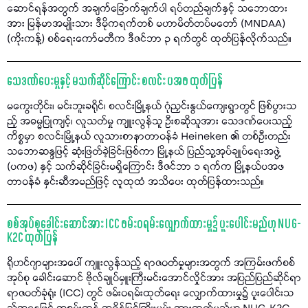
ဆောင်ရန်အတွက် အချက်ခြောက်ချက်ပါ ရပ်တည်ချက်နှင့် သဘောထား
အား မြန်မာအမျိုးသား ဒီမိုကရက်တစ် မဟာမိတ်တပ်မတော် (MNDAA)
(ကိုးကန့်) စစ်ရေးကော်မတီက ဒီဇင်ဘာ ၃ ရက်တွင် ထုတ်ပြန်လိုက်သည်။
သေဒဏ်ပေးမှုနှင့် မသက်ဆိုင်ကြောင်း စလင်း ပအဖ ထုတ်ပြန်
မကွေးတိုင်း၊ မင်းဘူးခရိုင်၊ စလင်းမြို့နယ် ဂုံညှင်းနွယ်ကျေးရွာတွင် ဖြစ်ပွားသ
ည့် အဓမ္မပြုကျင့်၊ လူသတ်မှု ကျူးလွန်သူ ဦးစဆိုသူအား သေဒဏ်ပေးသည့်
ကိစ္စမှာ စလင်းမြို့နယ် လူသားစာနာတာဝန်ခံ Heineken ၏ တစ်ဦးတည်း
သဘောဆန္ဒဖြင့် ဆုံးဖြတ်ခဲ့ခြင်းဖြစ်ကာ မြို့နယ် ပြည်သူ့အုပ်ချုပ်ရေးအဖွဲ့
(ပကဖ) နှင့် သက်ဆိုင်ခြင်းမရှိကြောင်း ဒီဇင်ဘာ ၁ ရက်က မြို့နယ်ပအဖ
တာဝန်ခံ နှင်းဆီအမည်ဖြင့် လူထုထံ အသိပေး ထုတ်ပြန်ထားသည်။
စစ်အုပ်စုခေါင်းဆောင်အား ICC ဖမ်းဝရမ်းလျှောက်ထားမှု၌ ပူးပေါင်းမည်ဟု NUG-
K2C ထုတ်ပြန်
ရိုဟင်ဂျာများအပေါ် ကျူးလွန်သည့် ရာဇဝတ်မှုများအတွက် အကြမ်းဖက်စစ်
အုပ်စု ခေါင်းဆောင် ဗိုလ်ချုပ်မှူးကြီးမင်းအောင်လှိုင်အား အပြည်ပြည်ဆိုင်ရာ
ရာဇဝတ်ခုံရုံး (ICC) တွင် ဖမ်းဝရမ်းထုတ်ရေး လျှောက်ထားမှု၌ ပူးပေါင်းသ