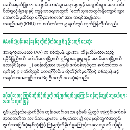
အသိအမှတ်ပြုကာ ကျောင်းသား/သူ၊ ဆရာများနှင့် ကျောင်းများ ဘေးကင်း
စိတ်ချလုံခြုံရေးနှင့် ကျန်းမာရေးအတွက် "ကော်သူးလေတွင်းရှိကျောင်းများ
ဘေးကင်းမှုဆိုင်ရာ ကြေညာစာတမ်း" အား ကရင်အမျိုးသား
အစည်းအရုံး(KNU) က စက်တင်ဘာ ၉ ရက်တွင် ထုတ်ပြန်လိုက်သည်။
AA စစ်သုံ့ပန်းစခန်းနှစ်ခု တိုက်ခိုက်ခံရမှု ၆၇ ဦးကျော် သေဆုံး
အာရက္ခတပ်တော် (AA) က စစ်သုံ့ပန်းများအား ထိန်းသိမ်းထားသည့်
ရခိုင်ပြည်နယ်၊ ပေါက်တောမြို့နယ်၊ ရှင်ရွာကျေးရွာနှင့် မောင်တောမြို့နယ်၊
လေးမိုင်(နခခ– ၂) စခန်းတို့အား အကြမ်းဖက်စစ်အုပ်စုက စက်တင်ဘာ ၈
ရက်နှင့် ၉ ရက်တို့တွင် လေကြောင်းမှ တိုက်ခိုက်မှုကြောင့် စစ်သုံ့ပန်းနှင့်
အရပ်သားအကျဉ်းသား ၆၇ ဦးကျော် သေဆုံးခဲ့သည်။
နမ့်ခမ်းလေကြောင်းတိုက်ခိုက်မှုကို ကန့်ကွက်ရှုတ်ချကြောင်း ရန်ကုန်သျှမ်းလူငယ်များ
အသင်း ထုတ်ပြန်
ရှမ်းပြည်နယ်မြောက်ပိုင်း၊ ထုန်းမောင်းဒေသ၊ နမ့်ခမ်းမြို့တွင် အကြမ်းဖက်စစ်
အုပ်စုဘက်က အရပ်သားများအား ပစ်မှတ်ထား၍ လူနေရပ်ကွက်အတွင်း
ဖျက်အားပြင်းဗုံးနှစ်လုံးဖြင့် ကြဲချတိုက်ခိုက်မှုကြောင့်ကလေးသူငယ် ကိုးဦး