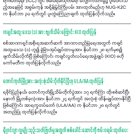
ရာဇဝတ်ခုံရုံး (ICC) တွင် ဖမ်းဝရမ်းထုတ်ရေး လျှောက်ထားမှု၌ ပူးပေါင်းသ
ည့်အနေဖြင့် အစွမ်းကုန် အရှိန်မြှင့်ကြိုးပမ်း အားထုတ်မည်ဟု NUG-K2C
က နိုဝင်ဘာ ၃၀ ရက်တွင် ပူးတွဲကြေညာချက် ထုတ်ပြန်လိုက်သည်။
ကချင်အထူးဒေသ (၁) အား ဖျက်သိမ်းကြောင်း KIO ထုတ်ပြန်
စစ်အာဏာရှင်အစိုးရအဆက်ဆက် အာဏာတည်မြဲရေးအတွက် ကချင်
အထူးဒေသ (၁) ဟူ၍ ခွဲခြားအုပ်ချုပ်ထားမှုအား နိုဝင်ဘာ ၂၈ ရက်မှစ၍
ဖျက်သိမ်းလိုက်ပြီ ဖြစ်ကြောင်း ကချင်လွတ်လပ်ရေးအဖွဲ့ချုပ် (KIO) ဗဟို
ကော်မတီက ထုတ်ပြန်လိုက်သည်။
တောင်ကုတ်မြို့အား အလုံးစုံသိမ်းပိုက်နိုင်ပြီဟု ULA/AA ထုတ်ပြန်
ရခိုင်ပြည်နယ်၊ တောင်ကုတ်မြို့သိမ်းတိုက်ပွဲအား ၁၇ ရက်ကြာ ထိုးစစ်ဆင်ပြီး
နောက် မြို့တစ်ခုလုံးအား နိုဝင်ဘာ ၂၄ ရက်တွင် အလုံးစုံ ထိန်းချုပ်ထားနိုင်ပြီ
ဖြစ်ကြောင်း အာရက္ခတပ်တော် (ULA/AA) က နိုဝင်ဘာ ၂၈ ရက်တွင်
အတည်ပြု ထုတ်ပြန်လိုက်သည်။
ရိုဟင်ဂျာ လူမျိုးသုဉ်းသတ်ဖြတ်မှုအတွက် စစ်ခေါင်းဆောင်ကို ဖမ်းဝရမ်းထုတ်ပေး