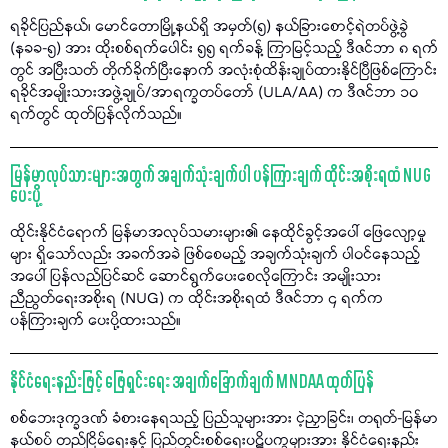
ရခိုင်ပြည်နယ်၊ မောင်တောမြို့နယ်ရှိ အမှတ်(၅) နယ်ခြားစောင့်ရဲတပ်ဖွဲ့ခွဲ
(နခခ-၅) အား ထိုးစစ်ရက်ပေါင်း ၅၅ ရက်ခန့် ကြာမြင့်သည့် ဒီဇင်ဘာ ၈ ရက်
တွင် အပြီးသတ် တိုက်ခိုက်ပြီးနောက် အလုံးစုံထိန်းချုပ်ထားနိုင်ပြီဖြစ်ကြောင်း
ရခိုင်အမျိုးသားအဖွဲ့ချုပ်/အာရက္ခတပ်တော် (ULA/AA) က ဒီဇင်ဘာ ၁၀
ရက်တွင် ထုတ်ပြန်လိုက်သည်။
မြန်မာလုပ်သားများအတွက် အချက်သုံးချက်ပါ ပန်ကြားချက် ထိုင်းအစိုးရထံ NUG
ပေးပို့
ထိုင်းနိုင်ငံရောက် မြန်မာအလုပ်သမားများ၏ နေထိုင်ခွင့်အပေါ် ဖြေလျော့မှု
များ ရှိသော်လည်း အခက်အခဲ ဖြစ်စေမည့် အချက်သုံးချက် ပါဝင်နေသည့်
အပေါ် ပြန်လည်ပြင်ဆင် ဆောင်ရွက်ပေးစေလိုကြောင်း အမျိုးသား
ညီညွတ်ရေးအစိုးရ (NUG) က ထိုင်းအစိုးရထံ ဒီဇင်ဘာ ၄ ရက်က
ပန်ကြားချက် ပေးပို့ထားသည်။
နိုင်ငံရေးနည်းဖြင့် ဖြေရှင်းရေး အချက်ခြောက်ချက် MNDAA ထုတ်ပြန်
စစ်ဘေးဒုက္ခဒဏ် ခံစားနေရသည့် ပြည်သူများအား ငဲ့ညှာခြင်း၊ တရုတ်-မြန်မာ
နယ်စပ် တည်ငြိမ်ရေးနှင့် ပြည်တွင်းစစ်ရေးပဋိပက္ခများအား နိုင်ငံရေးနည်း