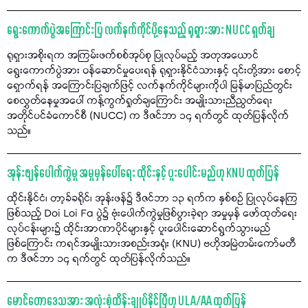
ရွေးကောက်ပွဲအကြောင်းပြ လက်နက်ကိုင်ပို့နေသည့် ရုရှားအား NUCC ရှုတ်ချ
ရုရှားအစိုးရက အကြမ်းဖက်စစ်အုပ်စု ပြုလုပ်မည့် အတုအယောင်
ရွေးကောက်ပွဲအား ဝန်ဆောင်မှုပေးရန် ရုရှားနိုင်ငံသားနှင့် ၎င်းတို့အား စောင့်
ရှောက်ရန် အကြောင်းပြချက်ဖြင့် လက်နက်ကိုင်များကိုပါ မြန်မာပြည်တွင်း
စေလွှတ်နေမှုအပေါ် ကန့်ကွက်ရှုတ်ချကြောင်း အမျိုးသားညီညွတ်ရေး
အတိုင်ပင်ခံကောင်စီ (NUCC) က ဒီဇင်ဘာ ၁၄ ရက်တွင် ထုတ်ပြန်လိုက်
သည်။
အုန်းဖျန်ပေါက်ကွဲမှု အမှုမှန်ပေါ်ရေး ထိုင်းနှင့် ပူးပေါင်းမည်ဟု KNU ထုတ်ပြန်
ထိုင်းနိုင်ငံ၊ တာ့ခ်ခရိုင်၊ အုန်းဖန်၌ ဒီဇင်ဘာ ၁၃ ရက်က နှစ်စဉ် ပြုလုပ်နေကြ
ဖြစ်သည့် Doi Loi Fa ပွဲ၌ ဗုံးပေါက်ကွဲမှုဖြစ်ပွားခဲ့ရာ အမှုမှန် ဖော်ထုတ်ရေး
လုပ်ငန်းများ၌ ထိုင်းအာဏာပိုင်များနှင့် ပူးပေါင်းဆောင်ရွက်သွားမည်
ဖြစ်ကြောင်း ကရင်အမျိုးသားအစည်းအရုံး (KNU) ဗဟိုအမြဲတမ်းကော်မတီ
က ဒီဇင်ဘာ ၁၄ ရက်တွင် ထုတ်ပြန်လိုက်သည်။
မောင်တောဒေသအား အလုံးစုံထိန်းချုပ်နိုင်ပြီဟု ULA/AA ထုတ်ပြန်