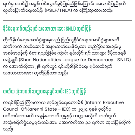
ရက်မှ စတင်၍ အခွန်ကင်းလွတ်ခွင့်ပြုမည်ဖြစ်ကြောင်း ပလောင်ပြည်နယ်
လွတ်မြောက်ရေးတပ်ဦး (PSLF/TNLA) က ကြေညာထားသည်။
နိုင်ငံရေးရပ်တည်ချက် သဘောထားအား SNLD ထုတ်ပြန်
တိုက်ခိုက်ရေးအောင်ပွဲများမှသည် ပြည်သူ့နိုင်ငံရေးအောင်ပွဲများအထိ
ဆက်လက် သယ်ဆောင် အနားသတ်ပေးနိုင်မှသာ တည်ငြိမ်အေးချမ်းမှု
အစစ်အမှန်ကို ခံစားရမည်ဖြစ်ကြောင်း ရှမ်းတိုင်းရင်းသားများ ဒီမိုကရေစီ
အဖွဲ့ချုပ် (Shan Nationalities League for Democracy - SNLD)
က အောက်တိုဘာ ၂၆ ရက်တွင် ၎င်းတို့၏နိုင်ငံရေး ရပ်တည်ချက်
သဘောထားအား ထုတ်ပြန်ထားသည်။
တတိယ သုံးလပတ် ဘဏ္ဍာရေးရှင်းတမ်း IEC ထုတ်ပြန်
ကရင်နီပြည် ကြားကာလ အုပ်ချုပ်ရေးကောင်စီ (Interim Executive
Council OfKarenni State – IEC) က ၂၀၂၄ ခုနှစ် ဇူလိုင်မှ
စက်တင်ဘာအထိ အခွန်ကောက်ယူမှုနှင့် ကဏ္ဍအလိုက် ဘတ်ဂျက်
အသုံးစရိတ်ခွဲဝေမှုရှင်းတမ်းအား အောက်တိုဘာ ၃၁ ရက်က ထုတ်ပြန်လိုက်
သည်။