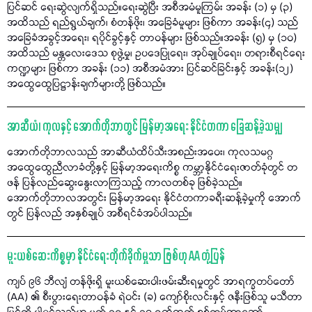
ပြင်ဆင် ရေးဆွဲလျက်ရှိသည်။ရေးဆွဲပြီး အစီအမံမူကြမ်း အခန်း (၁) မှ (၃)
အထိသည် ရည်ရွယ်ချက်၊ စံတန်ဖိုး၊ အခြေခံမူများ ဖြစ်ကာ အခန်း(၄) သည်
အခြေခံအခွင့်အရေး၊ ရပိုင်ခွင့်နှင့် တာဝန်များ ဖြစ်သည်။အခန်း (၅) မှ (၁၀)
အထိသည် မန္တလေးဒေသ စုဖွဲ့မှု၊ ဥပဒေပြုရေး၊ အုပ်ချုပ်ရေး၊ တရားစီရင်ရေး
ကဏ္ဍများ ဖြစ်ကာ အခန်း (၁၁) အစီအမံအား ပြင်ဆင်ခြင်းနှင့် အခန်း(၁၂)
အထွေထွေပြဋ္ဌာန်းချက်များတို့ ဖြစ်သည်။
အာဆီယံ၊ ကုလနှင့် အောက်တိုဘာတွင် မြန်မာ့အရေး နိုင်ငံတကာ ခြေဆန့်ခဲ့သမျှ
အောက်တိုဘာလသည် အာဆီယံထိပ်သီးအစည်းအဝေး၊ ကုလသမဂ္ဂ
အထွေထွေညီလာခံတို့နှင့် မြန်မာ့အရေးကိစ္စ ကမ္ဘာ့နိုင်ငံရေးဇာတ်ခုံတွင် တ
ဖန် ပြန်လည်ဆွေးနွေးလာကြသည့် ကာလတစ်ခု ဖြစ်ခဲ့သည်။
အောက်တိုဘာလအတွင်း မြန်မာ့အရေး နိုင်ငံတကာခရီးဆန့်ခဲ့မှုကို အောက်
တွင် ပြန်လည် အနှစ်ချုပ် အစီရင်ခံအပ်ပါသည်။
မူးယစ်ဆေးကိစ္စမှာ နိုင်ငံရေးတိုက်ခိုက်မှုသာ ဖြစ်ဟု AA တုံ့ပြန်
ကျပ် ၉၆ ဘီလျံ တန်ဖိုးရှိ မူးယစ်ဆေးဝါးဖမ်းဆီးရမှုတွင် အာရက္ခတပ်တော်
(AA) ၏ စီးပွားရေးတာဝန်ခံ ရဲဝင်း (ခ) ကျော်စိုးလင်းနှင့် ဇနီးဖြစ်သူ မသီတာ