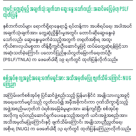
ကူမင်းတွေ့ဆုံမှု၌ အချက်သုံးချက်သာ ဆွေးနွေးသော်လည်း အဆင်မပြေခဲ့ဟု PSLF
ထုတ်ပြန်
နှစ်ဘက်တပ်များ ရောက်ရှိရာနေရာ၌ ရပ်တန့်ကာ အပစ်ရပ်ရေး အပါအဝင်
အချက်သုံးချက်အား တွေ့ဆုံညှိနှိုင်းမှုအတွင်း တောင်းဆိုဆွေးနွေးခဲ့
သော်လည်း ဆွေးနွေးမှုခက်ခဲသည့်အတွက် တရုတ်အစိုးရ အထူး
ကိုယ်စားလှယ်မစ္စတာ တိန့်ရှီကျွင်းဦးဆောင်မှုဖြင့် ထပ်မံတွေ့ဆုံရန်ဖြင့်သာ
အဆုံးသတ်ခဲ့ကြောင်း ပလောင်ပြည်နယ်လွတ်မြောက်ရေးတပ်ဦး
(PSLF/TNLA) က ဖေဖော်ဝါရီ ၁၉ ရက်တွင် ထုတ်ပြန်လိုက်သည်။
စစ်အုပ်စု လူ့အခွင့်အရေးကော်မရှင်အား အသိအမှတ်မပြု ဖျက်သိမ်းကြောင်း NUG
ကြေညာ
အကြမ်းဖက်စစ်အုပ်စု ပြင်ဆင်ဖွဲ့စည်းသည့် မြန်မာနိုင်ငံ အမျိုးသားလူ့အခွင့်
အရေးကော်မရှင်သည် လွတ်လပ်၍ အမှီအခိုကင်းကာ ဂုဏ်သိက္ခာရှိသည့်
အဖွဲ့အစည်းမဟုတ်ဘဲ ပဲရစ်အခြေခံမူများအား ဆန့်ကျင်ပြီး စစ်အုပ်စု
အလိုကျ ရပ်တည်ဆောင်ရွက်ပေးနေသည့်အတွက် ယင်းအဖွဲ့အစည်းအား
အသိအမှတ်မပြုကြောင်းနှင့် ဖျက်သိမ်းကြောင်း အမျိုးသားညီညွတ်ရေး
အစိုးရ (NUG) က ဖေဖော်ဝါရီ ၁၃ ရက်တွင် ထုတ်ပြန်ကြေညာလိုက်သည်။