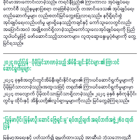
ခိုင်မာအားကောင်းလာခဲ့သည်။ ကရင်နီပြည်၏ ကြားကာလ အုပ်ချုပ်ရေး
ကောင်စီ သည်နမူနာပြစရာ တခုဖြစ်ခဲ့သလို၊ တအာင်းဒေသ၏ အုပ်ချုပ်ရေး
တည်ဆောက်မှုများ လည်းစတင်မြင်တွေ့စပြုလာရသည်။ နဂိုရှိရင်းစွဲ
အုပ်ချုပ်ရေးလည်ပတ်မှု များရှိနေသည့်ကချင်နှင့် ကော်သူးလေတွင်လည်း
အပြောင်းအလဲ အချို့စတင်ရှိလာခဲ့သည်။ကော်သူးလေအုပ်ချုပ်ရေးကို ပြည်
သူပါဝင်မှုဖြင့် ဖော်ဆောင်သည့်သာဓကများ၊ လူထုဆွေးနွေးမှုပုံစံများကို တွေ့
မြင်ရသည်။
၂၀၂၄ လည်ပြန် - ပိုမိုမြင်သာလာခဲ့သည့် အိမ်နီးချင်းနိုင်ငံများ၏ ကြားဝင်
ဆောင်ရွက်မှုများ
၂၀၂၄ ခုနှစ်အတွင်းတွင်အိမ်နီးချင်းနိုင်ငံများ၏ ကြားဝင်ဆောင်ရွက်မှုများကို
ပိုမိုမြင်သာလာခဲ့သည်။အထူးသဖြင့် တရုတ်၏ ကြားဝင်ဆောင်ရွက်မှုများမှာ
၂၀၂၄ တလျောက် ပိုမိုထင်သာမြင်သာရှိလာခဲ့သည်။ ၂၀၂၄ ခုနှစ် နှစ်ကုန်ပိုင်း
တွင်မူ ထိုင်းနှင့် အိန္ဒိယတို့၏လှုပ်ရှားမှုများကိုလည်း မြင်တွေ့ခဲ့ကြရသည်။
“မြန်မာပိုင်၊ မြန်မာဦးဆောင် ဖြေရှင်းမှု" ရပ်တည်ချက် အရပ်ဘက်အဖွဲ့ ၂၆၀ ထုတ်
ပြန်
မြန်မာ့အရေးနှင့် ပတ်သက်၍ ချမှတ်ထားသည့် အာဆီယံ ဘုံသဘောတူညီ