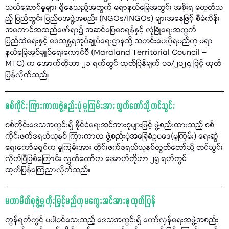
သယ်ဆောင်မှုများ ရှိနေသည့်အတွက် မရာနယ်မြေအတွင်း အစိုးရ မဟုတ်သ
ည့် ပြည်တွင်း ပြည်ပအဖွဲ့အစည်း (NGOs/INGOs) များအနေဖြင့် စီမံကိန်း
အကောင်အထည်ဖော်ရာ၌ အဆင်ပြေစေရန်နှင့် လုံခြုံရေးအတွက်
ပြည်ထဲရေးနှင့် ဒေသန္တရအုပ်ချုပ်ရေးဌာနသို့ သတင်းပေးပိုရမည်ဟု မရာ
နယ်မြေအုပ်ချုပ်ရေးကောင်စီ (Maraland Territorial Council –
MTC) က အောက်တိုဘာ ၂၁ ရက်တွင် ထုတ်ပြန်ချက် ၀၁/၂၀၂၄ ဖြင့် ထုတ်
ပြန်လိုက်သည်။
စစ်ကိုင်း ကြားကာလဖွဲ့စည်းပုံ မူကြမ်းအား လွှတ်တော်သို့ တင်သွင်း
စစ်ကိုင်းဒေသအတွင်းရှိ နိုင်ငံရေးအင်အားစုများဖြင့် ဖွဲ့စည်းထားသည့် စစ်
ကိုင်းဖက်ဒရယ်ယူနစ် ကြားကာလ ဖွဲ့စည်းပုံအခြေခံဥပဒေ(မူကြမ်း) ရေးဆွဲ
ရေးကော်မရှင်က မူကြမ်းအား တိုင်းဖက်ဒရယ်ယူနစ်လွှတ်တော်သို့ တင်သွင်း
လိုက်ပြီဖြစ်ကြောင်း လွှတ်တော်က အောက်တိုဘာ ၂၅ ရက်တွင်
ထုတ်ပြန်ကြေညာလိုက်သည်။
မဟာမိတ်စုဖွဲ့မှု တိုးမြှင့်မည်ဟု မကွေးအင်အားစု ထုတ်ပြန်
ကွန်ရက်တွင် မပါဝင်သေးသည့် ဒေသအတွင်းရှိ တော်လှန်ရေးအဖွဲ့အစည်း