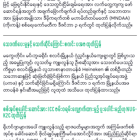
ဖြင့် ဖြေရှင်းနိုင်ရေးနှင့် ဒေသတွင်းငြိမ်းချမ်းရေးအား လက်တွေ့ကျကျ ဖော်
ဆောင်ရန်အတွက် အချက်ခြောက်ချက်ပါ ရပ်တည်ချက်နှင့် သဘောထား
အား မြန်မာအမျိုးသား ဒီမိုကရက်တစ် မဟာမိတ်တပ်မတော် (MNDAA)
(ကိုးကန့်) စစ်ရေးကော်မတီက ဒီဇင်ဘာ ၃ ရက်တွင် ထုတ်ပြန်လိုက်သည်။
သေဒဏ်ပေးမှုနှင့် မသက်ဆိုင်ကြောင်း စလင်း ပအဖ ထုတ်ပြန်
မကွေးတိုင်း၊ မင်းဘူးခရိုင်၊ စလင်းမြို့နယ် ဂုံညှင်းနွယ်ကျေးရွာတွင် ဖြစ်ပွားသ
ည့် အဓမ္မပြုကျင့်၊ လူသတ်မှု ကျူးလွန်သူ ဦးစဆိုသူအား သေဒဏ်ပေးသည့်
ကိစ္စမှာ စလင်းမြို့နယ် လူသားစာနာတာဝန်ခံ Heineken ၏ တစ်ဦးတည်း
သဘောဆန္ဒဖြင့် ဆုံးဖြတ်ခဲ့ခြင်းဖြစ်ကာ မြို့နယ် ပြည်သူ့အုပ်ချုပ်ရေးအဖွဲ့
(ပကဖ) နှင့် သက်ဆိုင်ခြင်းမရှိကြောင်း ဒီဇင်ဘာ ၁ ရက်က မြို့နယ်ပအဖ
တာဝန်ခံ နှင်းဆီအမည်ဖြင့် လူထုထံ အသိပေး ထုတ်ပြန်ထားသည်။
စစ်အုပ်စုခေါင်းဆောင်အား ICC ဖမ်းဝရမ်းလျှောက်ထားမှု၌ ပူးပေါင်းမည်ဟု NUG-
K2C ထုတ်ပြန်
ရိုဟင်ဂျာများအပေါ် ကျူးလွန်သည့် ရာဇဝတ်မှုများအတွက် အကြမ်းဖက်စစ်
အုပ်စု ခေါင်းဆောင် ဗိုလ်ချုပ်မှူးကြီးမင်းအောင်လှိုင်အား အပြည်ပြည်ဆိုင်ရာ