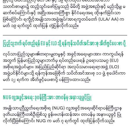
မြင့်တို့ ပါဝင်သည်ဟု မတ် ၁၈ နှင့် ၁၉ ရက်ထုတ် စစ်တပ်အာဘော်
သတင်းစာများ၌ ထည့်သွင်းဖော်ပြမှုသည် မိမိတို့ အဖွဲ့အစည်းနှင့် မည်သို့မျှ မ
ဆက်စပ်ကြောင်းနှင့် အငြိုးအတေးကြီးစွာ နိုင်ငံရေးအရ ထိုးနှက်ခြင်းသာ
ဖြစ်ကြောင်း ရက္ခိုင့်အမျိုးသားအဖွဲ့ချုပ်/အာရက္ခတပ်တော် (ULA/ AA) က
မတ် ၁၉ ရက်တွင် ထုတ်ပြန် တုံ့ပြန်လိုက်သည်။
ပြည်သူဘက် ရပ်တည်ရန် EU နှင့် ILO သို့ ရန်ကုန်သပိတ်အင်အားစု အိတ်ဖွင်ပေးစာ ပို့
လုပ်သားပြည်သူများ၏တရားမျှတမှုနှင့် အခွင့်အရေးများအား ကာကွယ်ရန်
အတွက် မြန်မာပြည်သူများဘက်မှ ရပ်တည်ပေးရန် ဥရောပသမဂ္ဂ (EU)
အစိုးရအဖွဲ့ဝင်များ၊ အပြည်ပြည်ဆိုင်ရာ အလုပ်သမားရေးရာအဖွဲ့ (ILO)
အဖွဲ့ဝင်နိုင်ငံများသို့ ရန်ကုန်အခြေစိုက် သပိတ်အင်အားစု ၁၁ ဖွဲ့ စုပေါင်းကာ
မတ် ၁၂ ရက်က အိတ်ဖွင့်ပေးစာပို့ ပန်ကြားထားသည်။
NUG လူ့အခွင့်အရေး ဒုဝန်ကြီးအား တာဝန်မှ အနားယူခွင့်ပြု
အမျိုးသားညီညွတ်ရေးအစိုးရ (NUG) လူ့အခွင့်အရေးဆိုင်ရာဝန်ကြီးဌာန
ဒုတိယဝန်ကြီးတစ်ဦးဖြစ်သူ ခွန်းဗဟန်းထန်အား တာဝန်မှ အနားယူခွင့် ပြု
လိုက်ပြီဖြစ်ကြောင်း NUG က မတ် ၇ ရက်တွင် ထုတ်ပြန်လိုက်သည်။