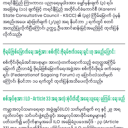
ကရင်နီပြည် ကြားကာလ ပညာရေးမူဝါဒအား မျှော်မှန်းချက် (၃) ရပ်၊
အခြေခံမူ (၁၁) ချက်ဖြင့် ကရင်နီပြည် အတိုင်ပင်ခံကောင်စီ (Karenni
State Consultative Council - KSCC) ၏ (၃၉) ကြိမ်မြောက် ပုံမှန်
အစည်းအဝေး ဆုံးဖြတ်ချက် (၂/၃၉) အရ နိုဝင်ဘာ ၂ ရက်တွင် စတင်
အတည်ပြုလိုက်ပြီကြောင်း ဥက္ကဌ ဦးအောင်ဆန်းမြင့်အမည်ဖြင့် ထုတ်ပြန်
လိုက်သည်။
ဖိုရမ်ဖြစ်မြောက်ရေးအဖွဲ့အား စစ်ကိုင်းဖိုရမ်ဖက်ဒရေးရှင်းဟု အမည်ပြောင်း
စစ်ကိုင်းဖိုရမ်အင်အားစုများ အားလုံးတက်ရောက်သည့် စတုတ္ထအကြိမ်
မြောက် ညီလာခံ၌ ဖိုရမ်ဖြစ်မြောက်ရေးအဖွဲ့အား စစ်ကိုင်းဖိုရမ် ဖက်ဒရေး
ရှင်း (Federationof Sagaing Forum) ဟု ပြောင်းလဲသတ်မှတ်
ကြောင်း နိုဝင်ဘာ ၁၀ ရက်တွင် ထုတ်ပြန်အသိပေးလိုက်သည်။
စစ်အုပ်စုအား ILO – Article 33 အရ အလုံးစုံပိတ်ဆို့ အရေးယူရေး မူကြမ်း ရေးမည်
ကမ္ဘာ့အလုပ်သမားရေးရာ အဖွဲ့ချုပ်(ILO) သတ်မှတ်ချက် ၈၇ နှင့် ၂၉ အရ
လွတ်လပ်စွာ သင်းပင်းဖွဲ့စည်းခွင့်၊ အဓမ္မလုပ်အားခိုင်းစေမှုများနှင့်
ပတ်သက်၍ မလိုက်နာမှုအပေါ် ILO အခြေခံဥပဒေအပိုဒ် - ၃၃ (Article