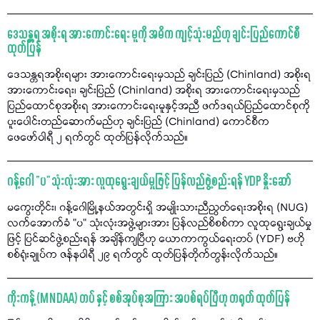
ဒေသန္တရ အစိုးရ အားကောင်းရေး မူကို အဓိက ကျင့်သုံးမည်ဟု ချင်းပြည်ကောင်စီ
ထုတ်ပြန်
ဒေသန္တရအစိုးရများ အားကောင်းရေးမှသည် ချင်းပြည် (Chinland) အစိုးရ
အားကောင်းရေး၊ ချင်းပြည် (Chinland) အစိုးရ အားကောင်းရေးမှသည်
ပြည်ထောင်စုအစိုးရ အားကောင်းရေးမူနှင့်အညီ ဖက်ဒရယ်ပြည်ထောင်စုကို
ပူးပေါင်းတည်ဆောက်မည်ဟု ချင်းပြည် (Chinland) ကောင်စီက
ဖေဖော်ဝါရီ ၂ ရက်တွင် ထုတ်ပြန်လိုက်သည်။
ဂန့်ဂေါ “ပ" သုံးလုံးအား လူထုရွေးချယ်မှုဖြင့် ပြန်လည်ဖွဲ့စည်းရန် YDP နှိုးဆော်
မကွေးတိုင်း၊ ဂန့်ဂေါမြို့နယ်အတွင်းရှိ အမျိုးသားညီညွတ်ရေးအစိုးရ (NUG)
လက်အောက်ခံ "ပ" သုံးလုံးအဖွဲ့များအား ပြန်လည်စိစစ်ကာ လူထုရွေးချယ်မှု
ဖြင့် ပြင်ဆင်ဖွဲ့စည်းရန် အချိန်ကျပြီဟု ယောကာကွယ်ရေးတပ် (YDF) ဗဟို
စစ်ရုံးချုပ်က ဇန်နဝါရီ ၂၉ ရက်တွင် ထုတ်ပြန်တိုက်တွန်းလိုက်သည်။
ကိုးကန့် (MNDAA) တပ် နှင့် စစ်အုပ်စုအကြား အပစ်ရပ်ပြီဟု တရုတ် ထုတ်ပြန်