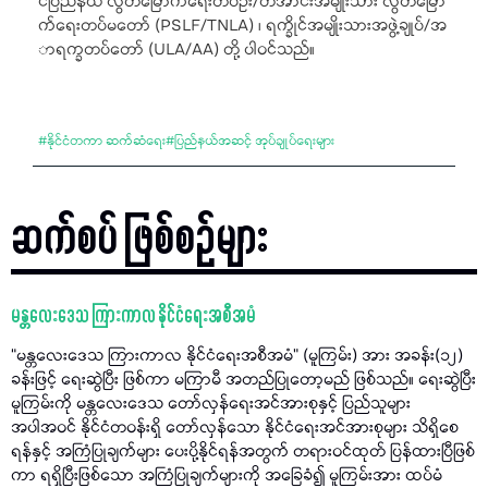
င်ပြည်နယ် လွတ်မြောက်ရေးတပ်ဦး/တအာင်းအမျိုးသား လွတ်မြော
က်ရေးတပ်မတော် (PSLF/TNLA) ၊ ရက္ခိုင်အမျိုးသားအဖွဲ့ချုပ်/အ
ာရက္ခတပ်တော် (ULA/AA) တို့ ပါဝင်သည်။
#
နိုင်ငံတကာ ဆက်ဆံရေး
#
ပြည်နယ်အဆင့် အုပ်ချုပ်ရေးများ
ဆက်စပ် ဖြစ်စဉ်များ
မန္တလေးဒေသ ကြားကာလ နိုင်ငံရေးအစီအမံ
“မန္တလေးဒေသ ကြားကာလ နိုင်ငံရေးအစီအမံ” (မူကြမ်း) အား အခန်း(၁၂)
ခန်းဖြင့် ရေးဆွဲပြီး ဖြစ်ကာ မကြာမီ အတည်ပြုတော့မည် ဖြစ်သည်။ ရေးဆွဲပြီး
မူကြမ်းကို မန္တလေးဒေသ တော်လှန်ရေးအင်အားစုနှင့် ပြည်သူများ
အပါအဝင် နိုင်ငံတဝန်းရှိ တော်လှန်သော နိုင်ငံရေးအင်အားစုများ သိရှိစေ
ရန်နှင့် အကြံပြုချက်များ ပေးပို့နိုင်ရန်အတွက် တရားဝင်ထုတ် ပြန်ထားပြီဖြစ်
ကာ ရရှိပြီးဖြစ်သော အကြံပြုချက်များကို အခြေခံ၍ မူကြမ်းအား ထပ်မံ