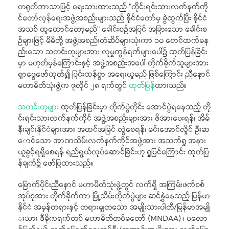
တရုတ်ဘာသာဖြင့် ရေးသားထားသည့် “တိုင်းရင်းသားလက်နက်ကို
င်တော်လှန်ရေးအဖွဲ့အစည်းများသည် နိုင်ငံတော်မှ ခွဲထွက်ပြီး နိုင်ငံ
အသစ် ထူထောင်တော့မည်" ခေါင်းစဉ်အပြင် အခြားသော ခေါင်းစ
ဉ်များဖြင့် မိမိတို့ အဖွဲ့အစည်းတံဆိပ်များသုံးကာ ၁၀ စောင်ထက်မန
ည်းသော သတင်းတုများအား လူမှုကွန်ရက်များပေါ်၌ ထုတ်ပြန်ခြင်း
မှာ မဟုတ်မှန်ကြောင်းနှင့် အဖွဲ့အစည်းအပေါ် တိုက်ခိုက်သူများအား
ရှာဖွေဖော်ထုတ်၍ ပြင်းထန်စွာ အရေးယူမည် ဖြစ်ကြောင်း ညီနောင်
မဟာမိတ်သုံးဖွဲ့က ဇူလိုင် ၂၈ ရက်တွင်
ထုတ်ပြန်
ထားသည်။
သတင်းတုများ
ထုတ်ပြန်ခြင်းမှာ တိုက်ပွဲတိုင်း အောင်ပွဲရနေသည့် တို
င်းရင်းသားလက်နက်ကိုင် အဖွဲ့အစည်းများအား ဖိအားပေးရန်၊ အိမ်
နီးချင်းနိုင်ငံများအား အထင်အမြင် လွဲစေရန်၊ မင်းအောင်လှိုင် ဦးဆ
ောင်သော အာဏသိမ်းလက်နက်ကိုင်အဖွဲ့အား အသက်ရှု အနား
ယူခွင့်ရရှိစေရန် ရည်ရွယ်လုပ်ဆောင်ခြင်းဟု ရှုမြင်ကြောင်း ထုတ်ပြ
န်ချက်၌ ဖော်ပြထားသည်။
မြောက်ပိုင်းညီနောင် မဟာမိတ်သုံးဖွဲ့တွင် လက်ရှိ အကြမ်းဖက်စစ်
အုပ်စုအား တိုက်ခိုက်ကာ မြို့သိမ်းတိုက်ပွဲများ ဆင်နွှဲနေသည့် မြန်မာ
နိုင်ငံ အမှန်တရားနှင့် တရားမျှတသော အမျိုးသားပါတီ/မြန်မာအမျို
းသား ဒီမိုကရက်တစ် မဟာမိတ်တပ်မတော် (MNDAA) ၊ ပလော