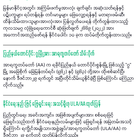
မြန်မာနိုင်င့အတွင်း အကြမ်းဖက်မှုအားလုံး ချက်ချင်း အဆုံးသတ်ရန်နှင့်
ပဋိပက္ခများ ရပ်တန့်ရန်၊ တင်းမာမှုများ ဖြေလျှော့ရန်နှင့် မတရားဖမ်းဆီး
ထိန်းသိမ်းထားသူများအားလုံးအား ပြန်လွှတ်ပေးရန် တိုက်တွန်းထားသည့်
ကုလသမဂ္ဂ လုံခြုံရေးကောင်စီ ဆုံးဖြတ်ချက် ၂၆၆၉ (၂၀၂၂) အား
အကောင်အထည်ဖော်ရန် နိုင်ငံပေါင်း ၁၀ ခုက ထပ်မံတိုက်တွန်းထားသည်။
ပြည်နယ်တောင်ပိုင်း ဂွမြို့အား အာရက္ခတပ်တော် သိမ်းပိုက်
အာရက္ခတပ်တော် (AA) က ရခိုင်ပြည်နယ် တောင်ပိုင်းစွန်းမြို့ ဖြစ်သည့် "ဂွ"
မြို့ အခြေစိုက် ခြေမြန်တပ်ရင်း (၅၆၂) နှင့် (၅၆၃) တို့အား ထိုးစစ်ဆင်ပြီး
နောက် ဒီဇင်ဘာ၂၉ ရက်တွင် အပြီးတိုင်သိမ်းယူနိုင်ခဲ့ပြီ ဖြစ်ကြောင်း ကြေညာ
လိုက်သည်။
နိုင်ငံရေးနည်းဖြင့် ဖြေရှင်းရေး အသင့်ရှိဟု ULA/AA ထုတ်ပြန်
ပြည်တွင်းရေး အခင်းအကျင်း၊ အဖြစ်အပျက်များအား စစ်ရေးဖြင့်
ဖြေရှင်းသည်ထက် နိုင်ငံရေးနည်းလမ်းများဖြင့် ဖြေရှင်းရန် အမြဲတမ်းအသင့်
ရှိကြောင်း ရက္ခိုင်အမျိုးသားအဖွဲ့ချုပ်/အာရက္ခတပ်တော် (ULA/AA) က
ဒီဇင်ဘာ ၂၉ ရက်တွင် ထုတ်ပြန်လိုက်သည်။