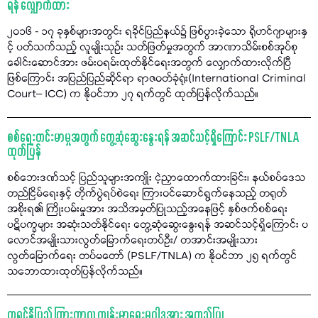
ရန် လျှောက်ထား
၂၀၁၆ - ၁၇ ခုနှစ်များအတွင်း ရခိုင်ပြည်နယ်၌ ဖြစ်ပွားခဲ့သော ရိုဟင်ဂျာများနှ
င့် ပတ်သက်သည့် လူမျိုးသုဉ်း သတ်ဖြတ်မှုအတွက် အာဏာသိမ်းစစ်အုပ်စု
ခေါင်းဆောင်အား ဖမ်းဝရမ်းထုတ်နိုင်ရေးအတွက် လျှောက်ထားလိုက်ပြီ
ဖြစ်ကြောင်း အပြည်ပြည်ဆိုင်ရာ ရာဇဝတ်ခုံရုံး(International Criminal
Court– ICC) က နိုဝင်ဘာ ၂၇ ရက်တွင် ထုတ်ပြန်လိုက်သည်။
စစ်ရေးတင်းမာမှုအတွက် တွေ့ဆုံဆွေးနွေးရန် အဆင်သင့်ရှိကြောင်း PSLF/TNLA
ထုတ်ပြန်
စစ်ဘေးဒဏ်သင့် ပြည်သူများအကျိုး ငဲ့ညှာထောက်ထားခြင်း၊ နယ်စပ်ဒေသ
တည်ငြိမ်ရေးနှင့် တိုက်ပွဲရပ်စဲရေး ကြားဝင်ဆောင်ရွက်နေသည့် တရုတ်
အစိုးရ၏ ကြိုးပမ်းမှုအား အသိအမှတ်ပြုသည့်အနေဖြင့် နှစ်ဖက်စစ်ရေး
ပဋိပက္ခများ အဆုံးသတ်နိုင်ရေး တွေ့ဆုံဆွေးနွေးရန် အဆင်သင့်ရှိကြောင်း ပ
လောင်အမျိုးသားလွတ်မြောက်ရေးတပ်ဦး/ တအာင်းအမျိုးသား
လွတ်မြောက်ရေး တပ်မတော် (PSLF/TNLA) က နိုဝင်ဘာ ၂၅ ရက်တွင်
သဘောထားထုတ်ပြန်လိုက်သည်။
ကရင်နီပြည် ကြားကာလ ကျန်းမာရေးမူဝါဒအား အတည်ပြု