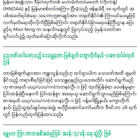
မြန်မာအမျိုးသား ဒီမိုကရက်တစ် မဟာမိတ်တပ်မတော် (ကိုးကန့်)
(MNDAA) နှင့် မြန်မာစစ်တပ်အကြား ပြီးခဲ့သည့် ဇန်နဝါရီ ၁၈ ရက်တွင် အ
ပစ်အခတ်ရပ်စဲရေး သဘောတူစာချုပ်အား တရုတ်နိုင်ငံ၏ ကြားဝင်ပေးမှုဖြင့်
လက်မှတ်ရေးထိုးလိုက်ပြီဖြစ်ကြောင်း တရုတ်နိုင်ငံခြားရေးဝန်ကြီးဌာန ပြော
ခွင့်ရ Mao Ning က တနင်္လာနေ့တွင် ပြုလုပ်သည့် ပုံမှန်သတင်းစာ
ရှင်းလင်းပွဲ၌ ထုတ်ဖော်ပြောဆိုလိုက်သည်။
သေဒဏ် မပါတော့သည့် ဒေသန္တရတားမြစ်ချက် ကျောတိုက်နယ်-ပအဖ ထပ်မံထုတ်
ပြန်
တားမြစ်ချက်များအား ကျူးလွန်သည်ဟု ထင်ရှားပါက သေဒဏ်အထိ ချမှတ်
နိုင်သည့် တရားစီရင်ခြင်းဖြင့် ဒေသန္တရနည်းဥပဒေအတိုင်း ဆောင်ရွက်မည်
ဟု စာအမှတ် ၀၀၃/၀၁၀/ဂဂ(ကတန)/ဦး-၁ ဖြင့် ထုတ်ပြန်ခဲ့ရာ ဝေဖန်မှုများ
ပြင်းထန်ခဲ့ပြီးနောက် ပြင်းထန်စွာ အရေးယူ ဆောင်ရွက်သွားမည်ဖြစ်ကြောင်း
စာအမှတ် ၀၀၃/၀၁၀/ဂဂ(ကတန)/ဦး-၁ ဖြင့် ဂန့်ဂေါမြို့နယ်၊ ကျောတိုက်
နယ်၊ ပြည်သူ့အုပ်ချုပ်ရေးအဖွဲ့၊ ဗဟိုဦးဆောင်ကော်မတီက ဒီဇင်ဘာ ၁၆ ရက်
တွင် ပြန်လည်ထုတ်ပြန်ထားသည်။
မန္တလေး ကြားကာလအစီအမံမူကြမ်း အခန်း (၄) ခန်း ရေးဆွဲပြီး ဖြစ်