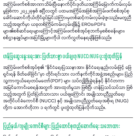
အကြမ်းဖက်စစ်အာဏာသိမ်းပြီးနောက်ပိုင်းဒုတိယအကြိမ်မြောက်ကမ်းလှမ်း
မှုဖြစ်ကာ ၂၀၂၂ခုနှစ် ဧပြီလတွင် ပထမအကြိမ်အဖြစ်အကြမ်းဖက်စစ်အုပ်စု
ခေါင်းဆောင်ကိုယ်တိုင်ရုပ်မြင်သံကြားမှတစ်ဆင့်ကမ်းလှမ်းခဲ့ဖူးသည်။မတူညီ
သည့်အချက်မှာ ယခုတစ်ကြိမ်ကမ်းလှမ်းချိန်၌ EROs၊PDFs
များ၏စစ်ဆင်ရေးများကြောင့်အကြမ်းဖက်စစ်အုပ်စုဘက်မှစစ်စခန်းများ၊
စစ်ဌာနချုပ်များအပြင်မြို့များကိုပါ လက်လွှတ်နေရချိန်ဖြစ်သည်။
ဟန်ပြဆွေးနွေးရေးအား ပြတ်သားစွာ ပယ်ချဟု NUCC၊ NUG ပူးတွဲထုတ်ပြန်
အကြမ်းဖက်စစ်အုပ်စု၏ "နိုင်ငံရေးပြဿနာအား နိုင်ငံရေးနည်းလမ်းဖြင့် ဖြေ
ရှင်းရန် ဖိတ်ခေါ်ခြင်း"မှာ တိုင်းရင်းသား လက်နက်ကိုင်အဖွဲ့အစည်းများ၊ ပြည်
သူ့ကာကွယ်ရေးတပ်မတော်(PDF) များ သပ်လျှိုဖြိုခွဲရန်နှင့် နိုင်ငံတကာ
အမြင်ကောင်းစေရန်အတွက် အားထုတ်မှုသာ ဖြစ်ပြီး ဟန်ပြသပ်သပ်သာ ဖြစ်
သည့်အတွက် ပြတ်ပြတ်သားသား ပယ်ချကြောင်း အမျိုးသားညီညွတ်ရေး
အတိုင်ပင်ခံကောင်စီ (NUCC) နှင့် အမျိုးသားညီညွတ်ရေးအစိုးရ (NUG)
တို့က အောက်တိုဘာ ၁ ရက်တွင် ပူးတွဲထုတ်ပြန်လိုက်သည်။.
ပြည်နယ်/လူမျိုးကောင်စီများ ပြည်ထောင်စုတည်ဆောက်ရေး သဘောထား