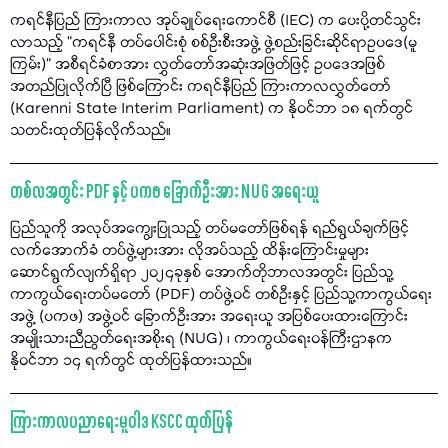
ကရင်နီပြည် ကြားကာလ အုပ်ချုပ်ရေးကောင်စီ (IEC) က ပေးပို့တင်သွင်း
လာသည့် "ကရင်နီ တပ်ပေါင်းစုံ စစ်ဦးစီးအဖွဲ့ ဖွဲ့စည်းခြင်းဆိုင်ရာဥပဒေ(မူ
ကြမ်း)” အစီရင်ခံစာအား လွှတ်တော်အဆုံးအဖြတ်ဖြင့် ဥပဒေအဖြစ်
အတည်ပြုလိုက်ပြီ ဖြစ်ကြောင်း ကရင်နီပြည် ကြားကာလလွှတ်တော်
(Karenni State Interim Parliament) က နိုဝင်ဘာ ၁၈ ရက်တွင်
သတင်းထုတ်ပြန်လိုက်သည်။
တစ်လအတွင်း PDF နှင့် ပကဖ ခြောက်ဦးအား NUG အရေးယူ
ပြည်သူကို အလုပ်အကျွေးပြုသည့် တပ်မတော်ဖြစ်ရန် ရည်ရွယ်ချက်ဖြင့်
လက်အောက်ခံ တပ်ဖွဲ့များအား လိုအပ်သည့် ထိန်းကြောင်းမှုများ
ဆောင်ရွက်လျက်ရှိရာ ၂၀၂၄ခုနှစ် အောက်တိုဘာလအတွင်း ပြည်သူ့
ကာကွယ်ရေးတပ်မတော် (PDF) တပ်ဖွဲ့ဝင် တစ်ဦးနှင့် ပြည်သူ့ကာကွယ်ရေး
အဖွဲ့ (ပကဖ) အဖွဲ့ဝင် ခြောက်ဦးအား အရေးယူ အပြစ်ပေးထားကြောင်း
အမျိုးသားညီညွတ်ရေးအစိုးရ (NUG) ၊ ကာကွယ်ရေးဝန်ကြီးဌာနက
နိုဝင်ဘာ ၁၄ ရက်တွင် ထုတ်ပြန်ထားသည်။
ကြားကာလပညာရေးမူဝါဒ KSCC ထုတ်ပြန်