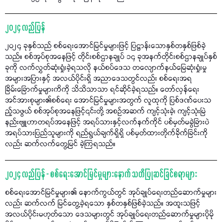
၂၀၂၄ လည်ပြန်
၂၀၂၄ ခုနှစ်သည် စစ်ရေးအောင်မြင်မှုများဖြင့် ပြဋ္ဌာန်းသောနှစ်တနှစ်ဖြစ်ခဲ့
သည်။ စစ်အုပ်စုအနေဖြင့် တိုင်းစစ်ဌာနချုပ် ၁၄ ခုအနက်တိုင်းစစ်ဌာနချုပ်နှစ်
ခုကို လက်လွှတ်ဆုံးရှုံးခဲ့ရသလို နယ်စပ်ဒေသ တလျောက်နယ်မြေဆုံးရှုံးမှု
အများအပြားနှင့် အလယ်ပိုင်းရှိ အညာဒေသတွင်လည်း စစ်ရေးအရ
ခြိမ်းခြောက်မှုများကိကို သိသိသာသာ ရင်ဆိုင်ခဲ့ရသည်။ တော်လှန်ရေး
အင်အားစုများ၏စစ်ရေး အောင်မြင်မှုများအတွက် လူထုကို ပြစ်ဒဏ်ပေးသ
ည့်သဖွယ် စစ်အုပ်စုအနေဖြင့်၎င်းတို့ အစဉ်အဆက် ကျင့်သုံးခဲ့၊ ကျင့်သုံးမြဲ
နည်းဗျူဟာတရပ်အနေဖြင့် အရပ်သားနှင့်လက်နက်ကိုင် ပစ်မှတ်မခွဲခြားပဲ
အရပ်သားပြည်သူများကို ရည်ရွယ်ချက်ရှိရှိ ပစ်မှတ်ထားတိုက်ခိုက်ခြင်းကို
လည်း ဆက်လက်တွေ့မြင် ခဲ့ကြရသည်။
၂၀၂၄ လည်ပြန် - စစ်ရေးအောင်မြင်မှုများနောက် သတိပြုဆင်ခြင်စရာများ
စစ်ရေးအောင်မြင်မှုများ၏ နောက်ကွယ်တွင် အုပ်ချုပ်ရေးတည်ဆောက်မှုများ
လည်း ဆက်လက် မြင်တွေ့ခဲ့ရသော နှစ်တနှစ်ဖြစ်ခဲ့သည်။ အထူးသဖြင့်
အလယ်ပိုင်းမဟုတ်သော ဒေသများတွင် အုပ်ချုပ်ရေးတည်ဆောက်မှုများပိုမို