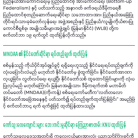
ပြည်နယ်အားကောင်းရေးမှ ပြည်ထောင်စု အားကောင်းရေး (Bottom-up
Federalism) နှင့် ပတ်သက်သည့် အနာဂတ် ဖက်ဒရယ်ဒီမိုကရေစီ
ပြည်ထောင်စုတည်ဆောက်ရေးဆိုင်ရာ သဘောထားအား ပြည်နယ်အခြေပြု
တိုင်းရင်းသားခုခံတော်လှန်ရေး အဖွဲ့အစည်းနှင့် ပြည်နယ်/လူမျိုးကိုယ်စားပြု
ကောင်စီရှစ်ခု၊ အမျိုးသမီးများအဖွဲ့ချုပ် (မြန်မာနိုင်ငံ) (WLB) တို့က
စက်တင်ဘာ ၁၉ ရက်တွင် ထုတ်ပြန်လိုက်သည်။
MNDAA ၏ နိုင်ငံတော်ဆိုင်ရာ ရပ်တည်ချက် ထုတ်ပြန်
စစ်မှန်သည့် ကိုယ်ပိုင်အုပ်ချုပ်ခွင့် ရရှိရေးဟူသည့် နိုင်ငံရေးရပ်တည်ချက်ကို
လုံးဝပြောင်းလဲမည် မဟုတ်ဘဲ နိုင်ငံတော်မှ ခွဲထွက်ခြင်း၊ နိုင်ငံတော်အာဏာ
လုယူခြင်း၊ လွတ်လပ်ရေး ရယူပြီး နိုင်ငံတော်သစ် ထူထောင်ခြင်းများကို လုံးဝ
ပြုလုပ်မည် မဟုတ်ကြောင်း မြန်မာအမျိုးသား ဒီမိုကရက်တစ် မဟာမိတ်
တပ်မတော် (MNDAA)(ကိုးကန့်) စစ်ရေးကော်မတီက"လတ်တလော
နိုင်ငံတော်အခြေအနေနှင့် ပတ်သက်၍ ရပ်တည်ချက်ထုတ်ပြန်ခြင်း" အမည်ဖြ
င့် စက်တင်ဘာ၄ ရက် ရက်စွဲဖြင့် ထုတ်ပြန်ထားသည်။
ကော်သူးလေကျောင်းများ ဘေးကင်းမှုဆိုင်ရာ ကြေညာစာတမ်း KNU ထုတ်ပြန်
ကော်သူးလေဒေသအတွင်းရှိ ကလေးငယ်များအားလုံး ပညာသင်ကြားခွင့်ကို