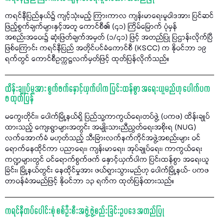
ကရင်နီပြည်နယ်၌ ကျင့်သုံးမည့် ကြားကာလ ကျန်းမာရေးမူဝါဒအား ပြင်ဆင်
ဖြည့်စွက်ချက်များနှင့်အတူ ကောင်စီ၏ (၄၁) ကြိမ်မြောက် ပုံမှန်
အစည်းအဝေး၌ ဆုံးဖြတ်ချက်အမှတ် (၁/၄၁) ဖြင့် အတည်ပြု ပြဌာန်းလိုက်ပြီ
ဖြစ်ကြောင်း ကရင်နီပြည် အတိုင်ပင်ခံကောင်စီ (KSCC) က နိုဝင်ဘာ ၁၉
ရက်တွင် ကောင်စီဥက္ကဋ္ဌလက်မှတ်ဖြင့် ထုတ်ပြန်လိုက်သည်။
ထိန်းချုပ်မှုအား စွက်ဖက်နှောင့်ယှက်ပါက ပြင်းထန်စွာ အရေးယူမည်ဟု ပေါက်ပက
ဖ ထုတ်ပြန်
မကွေးတိုင်း၊ ပေါက်မြို့နယ်ရှိ ပြည်သူ့ကာကွယ်ရေးတပ်ဖွဲ့ (ပကဖ) ထိန်းချုပ်
ထားသည့် ကျေးရွာများအတွင်း အမျိုးသားညီညွတ်ရေးအစိုးရ (NUG)
လက်အောက်ခံ မဟုတ်သည့် သီးခြားလက်နက်ကိုင်အဖွဲ့အစည်းများ ဝင်
ရောက်နေထိုင်ကာ ပညာရေး၊ ကျန်းမာရေး၊ အုပ်ချုပ်ရေး၊ ကာကွယ်ရေး
ကဏ္ဍများတွင် ဝင်ရောက်စွက်ဖက် နှောင့်ယှက်ပါက ပြင်းထန်စွာ အရေးယူ
ခြင်း၊ မြို့နယ်တွင်း နေထိုင်မှုအား ဖယ်ရှားသွားမည်ဟု ပေါက်မြို့နယ်- ပကဖ
တာဝန်ခံအမည်ဖြင့် နိုဝင်ဘာ ၁၃ ရက်က ထုတ်ပြန်ထားသည်။
ကရင်နီတပ်ပေါင်းစုံ စစ်ဦးစီးအဖွဲ့ ဖွဲ့စည်းခြင်းဥပဒေ အတည်ပြု