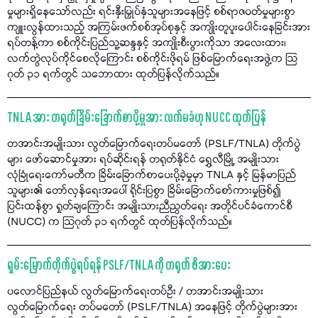
မှုများရှိနေသော်လည်း ရင်းနှီးမြှုပ်နှံသူများအနေဖြင့် စစ်ရာဇဝတ်မှုများစွာ
ကျူးလွန်ထားသည့် အကြမ်းဖက်စစ်အုပ်စုနှင့် အကျိုးတူပူးပေါင်းနေခြင်းအား
ရပ်တန့်ကာ စစ်ကိုင်းပြည်သူ့ဆန္ဒနှင့် အကျိုးစီးပွားကိုသာ အလေးထား၊
လက်တွဲလုပ်ကိုင်စေလိုကြောင်း စစ်ကိုင်းဖိုရမ် ဖြစ်မြောက်ရေးအဖွဲ့က သြ
ဂုတ် ၃၁ ရက်တွင် သဘောထား ထုတ်ပြန်လိုက်သည်။
TNLA အား တရုတ်ခြိမ်းခြောက်စာပို့မှုအား လက်မခံဟု NUCC ထုတ်ပြန်
တအာင်းအမျိုးသား လွတ်မြောက်ရေးတပ်မတော် (PSLF/TNLA) တိုက်ပွဲ
များ ဖော်ဆောင်မှုအား ရပ်ဆိုင်းရန် တရုတ်နိုင်ငံ ရွှေလီမြို့ အမျိုးသား
လုံခြုံရေးကော်မတီက ခြိမ်းခြောက်စာပေးပို့ခဲ့မှုမှာ TNLA နှင့် မြန်မာပြည်
သူများ၏ တော်လှန်ရေးအပေါ် ရိုင်းပြစွာ ခြိမ်းခြောက်စော်ကားမှုဖြစ်၍
ပြင်းထန်စွာ ရှုတ်ချကြောင်း အမျိုးသားညီညွတ်ရေး အတိုင်ပင်ခံကောင်စီ
(NUCC) က သြဂုတ် ၃၁ ရက်တွင် ထုတ်ပြန်လိုက်သည်။
ရှမ်းမြောက်တိုက်ပွဲရပ်ရန် PSLF/TNLA ကို တရုတ် ဖိအားပေး
ပလောင်ပြည်နယ် လွတ်မြောက်ရေးတပ်ဦး / တအာင်းအမျိုးသား
လွတ်မြောက်ရေး တပ်မတော် (PSLF/TNLA) အနေဖြင့် တိုက်ပွဲများအား