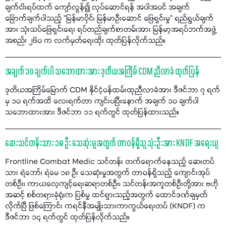
ချက်ငါးရပ်ထက် ကျော်လွန်၍ လုပ်ဆောင်ရန် အပါအဝင် အချက်
ခြောက်ချက်ပါသည့် "မြန်မာပိုင်၊ မြန်မာဦးဆောင် ဖြေရှင်းမှု" ရည်ရွယ်ချက်
အား သုံးသပ်ဖြေရှင်းရေး ရပ်တည်ချက်စာတမ်းအား မြန်မာ့အရပ်ဘက်အဖွဲ့
အစည်း ၂၆၀ က လက်မှတ်ရေးထိုး ထုတ်ပြန်လိုက်သည်။
အချက် ၁၀ ချက်ပါ သဘောထားအား ဒုတိယအကြိမ် CDM ညီလာခံ ထုတ်ပြန်
ဒုတိယအကြိမ်မြောက် CDM နိုင်ငံ့ဝန်ထမ်းထုညီလာခံအား ဒီဇင်ဘာ ၇ ရက်
မှ ၁၀ ရက်အထိ လေးရက်တာ ကျင်းပပြီးနောက် အချက် ၁၀ ချက်ပါ
သဘောထားအား ဒီဇင်ဘာ ၁၁ ရက်တွင် ထုတ်ပြန်ထားသည်။
ဆေးသင်တန်းသား ၁၈ ဦး သေဆုံးမှုအတွက် တာဝန်ရှိသူ သုံးဦးအား KNDF အရေးယူ
Frontline Combat Medic သင်တန်း တက်ရောက်နေသည့် ဆေးတပ်
သား ရဲဘော်၊ ရဲမေ ၁၈ ဦး သေဆုံးမှုအတွက် တာဝန်ရှိသည့် ကျောင်းအုပ်
တစ်ဦး၊ ကာယလေ့ကျင့်ရေးဆရာတစ်ဦး၊ သင်တန်းအကူတစ်ဦးတို့အား ဗဟို
အဆင့် စစ်တရားခုံရုံးက ပြစ်မှု ထင်ရှားသည့်အတွက် ထောင်ဒဏ်ချမှတ်
လိုက်ပြီ ဖြစ်ကြောင်း ကရင်နီအမျိုးသားကာကွယ်ရေးတပ် (KNDF) က
ဒီဇင်ဘာ ၁၄ ရက်တွင် ထုတ်ပြန်လိုက်သည်။