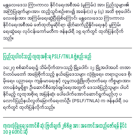
မန္တလေးဒေသ ကြားကာလ နိုင်ငံရေးအစီအမံ (မူကြမ်း) အား ပြည်သူများ၏
အကြံပြုချက်များအား ထည့်သွင်းစဉ်းစား၍ အခန်း(၁) မှ (၄) အထိ စုစုပေါင်း
လေးခန်းအား အကြမ်းရေးဆွဲပြီးဖြစ်ကြောင်း မန္တလေးဒေသ ကြားကာလ
နိုင်ငံရေးအစီအမံ ဖော်ထုတ်မှုဆိုင်ရာ ချိတ်ဆက်ညှိနှိုင်းရေးနှင့် မူကြမ်း
ရေးဆွဲရေး လုပ်ငန်းကော်မတီက ဇန်နဝါရီ ၁၅ ရက်တွင် ထုတ်ပြန်လိုက်
သည်။
ပြည်သူပါဝင်သည့် လူထုအစိုးရ PSLF/TNLA ဖွဲ့စည်းမည်
၁၀:၂၇ စစ်ဆင်ရေး၌ သိမ်းပိုက်ထားသည့် မြို့ပေါင်း ၁၂ မြို့အပါအဝင် တအာ
င်းတပ်မတော် အခြေစိုက်သည့် နယ်မြေဒေသများ လုံခြုံရေး၊ တရားဥပဒေ စိုး
မိုးရေး၊ ပညာရေး၊ ကျန်းမာရေးနှင့် လူမှုဘဝဖွံ့ဖြိုးတိုးတက်ရေး ကိစ္စများအား
တာဝန်ခံမှုရှိစွာ ဦးဆောင်စီမံအုပ်ချုပ်ရေးအတွက် ဒေသခံပြည်သူများ ပါဝင်
နိုင်မည့် လူထုအစိုးရ အမြန်ဆုံး ပေါ်ပေါက်အောင်ဆောင်ရွက်မည်ဟု ပ
လောင်ပြည်နယ်လွတ်မြောက်ရေးတပ်ဦး (PSLF/TNLA) က ဇန်နဝါရီ ၁၀
ရက်တွင် ထုတ်ပြန်လိုက်သည်။
ကုလလုံခြုံရေးကောင်စီ ဆုံးဖြတ်ချက် ၂၆၆၉ အား အကောင်အထည်ဖော်ရန် နိုင်ငံ
၁၀ ခု တောင်းဆို