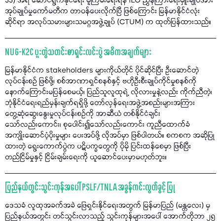
33) အရ ဆောင်ရွက်နိုင်ရေး မူကြမ်းရေးရန် ILO ညွှန်ကြားရေးမှူးချုပ်အား
အုပ်ချုပ်မှုကော်မတီက တာဝန်ပေးလိုက်ပြီ ဖြစ်ကြောင်း မြန်မာနိုင်ငံလုံး
ဆိုင်ရာ အလုပ်သမားများသမဂ္ဂအဖွဲ့ချုပ် (CTUM) က ထုတ်ပြန်ထားသည်။
NUG-K2C ပူးတွဲသတင်းစာရှင်းလင်းပွဲ အဓိကအချက်များ
မြန်မာနိုင်ငံက stakeholders များကိုယ်တိုင် ပိုင်ဆိုင်ပြီး ဦးဆောင်တဲ့
လုပ်ငန်းစဉ် ဖြစ်ဖို့၊ စစ်အာဏာရှင်စနစ်နှင့် ဗဟိုဦးစီးချုပ်ကိုင်မှုစနစ်ကို
နောက်ကြောင်းမပြန်စေမယ့်၊ ပြည်သူလူထုရဲ့ လိုလားမှုနဲ့လည်း ကိုက်ညီတဲ့၊
ဘုံနိုင်ငံရေးရည်မှန်းချက်ရရှိဖို့ တော်လှန်ရေးအဖွဲ့အစည်းများအကြား
တွေ့ဆုံဆွေးနွေးမှုလုပ်ငန်းစဥ်ကို အာဆီယံ တစ်နိုင်ငံချင်း
သော်လည်းကောင်း၊ စုပေါင်း၍သော်လည်းကောင်း ကူညီထောက်ခံ
အကျိုးဆောင်ပံ့ပိုးမှုများ ပေးအပ်ဖို့ လိုအပ်မှာ ဖြစ်ပါတယ်။ စကစက အဆိုပြု
ထားတဲ့ ရွေးကောက်ပွဲက ပဋိပက္ခတွေကို ပိုမို ပြင်းထန်စေမှာ ဖြစ်ပြီး
တည်ငြိမ်မှုနှင့် ငြိမ်းချမ်းရေးကို ယူဆောင်ပေးမှာမဟုတ်ဘူး။
ပြည်နယ်တွင်းသွင်းကုန်အပေါ် PSLF/TNLA အခွန်ကင်းလွတ်ခွင့် ပြု
ဒေသခံ လူထုအခက်အခဲ ဖြေရှင်းနိုင်ရေးအတွက် မြန်မာပြည် (မန္တလေး) မှ
ပြည်နယ်အတွင်း တင်သွင်းလာသည့် သွင်းကုန်များအပေါ် အောက်တိုဘာ ၂၅