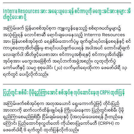
Interra Resources အား အရေးယူပေးရန် စင်ကာပူကို မကွေးအင်အားစုများ အိ
တ်ဖွင့်ပေးစာ ပို့
အကြမ်းဖက် မြန်မာစစ်အုပ်စုက ကျူးလွန်နေသည့် စစ်ရာဇဝတ်မှုများ၌
အသုံးပြုရန် လောင်စာဆီ ရောင်းချပေးနေသည့် Interrra Resources
အား မြန်မာစစ်အုပ်စုထံ ရေနံစိမ်းထောက်ပံ့မှု ချက်ချင်းရပ်တန့်စေရန်နှင့် စင်
ကာပူစတော့အိတ်ချိန်းမှ စာရင်းပယ်ဖျက်ပေးရန် အပါအဝင် တောင်းဆိုချက်
လေးချက်ပါ အိတ်ဖွင့်ပေးစာအား စင်ကာပူအစိုးရနှင့် စင်ကာပူအိတ်ချိန်း
အုပ်စုအား မကွေးအခြေစိုက် အရပ်ဘက်အဖွဲ့အစည်း၊ လူထုတိုက်ပွဲ
ကော်မတီနှင့် သမဂ္ဂ စုစုပေါင်း (၂၀) လက်မှတ်ရေးထိုးကာ ဖေဖော်ဝါရီ ၁၃
ရက်တွင် ပေးပို့လိုက်သည်။
ပြည်တွင်းစစ်မီး ပိုမိုရှည်ကြာအောင် စစ်အုပ်စု လုပ်ဆောင်နေဟု CRPH ထုတ်ပြန်
အကြမ်းဖက်စစ်အုပ်စုက အတုအယောင် ရွေးကောက်ပွဲဖြင့် တိုင်းပြည်
အာဏာကို ဆက်လက်ထိန်းချုပ်ရန် ကြိုးပမ်းနေကာ ပြည်တွင်းစစ်မီး ပိုမို
ရှည်ကြာစေမည်ဖြစ်ပြီး ငြိမ်းချမ်းရေးနှင့် ပိုအလှမ်းဝေးစေရန် ဦးတည်နေ
ကြောင်း ပြည်ထောင်စုလွှတ်တော် ကိုယ်စားပြုကော်မတီ (CRPH) က
ဖေဖော်ဝါရီ ၆ ရက်တွင် ထုတ်ပြန်လိုက်သည်။