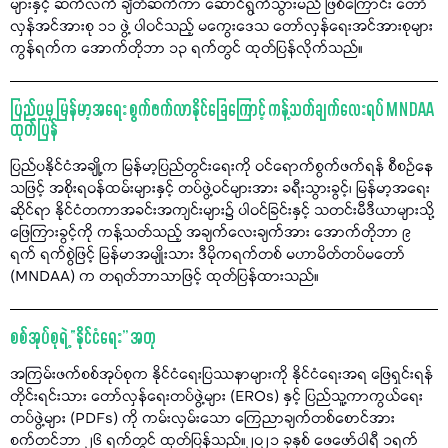
များနှင့် ဆက်လက် ချိတ်ဆက်ကာ ဆောင်ရွက်သွားမည် ဖြစ်ကြောင်း တော်
လှန်အင်အားစု ၁၁ ဖွဲ့ ပါဝင်သည့် မကွေးဒေသ တော်လှန်ရေးအင်အားစုများ
ကွန်ရက်က အောက်တိုဘာ ၁၃ ရက်တွင် ထုတ်ပြန်လိုက်သည်။
ပြည်ပမှ မြန်မာ့အရေး စွက်ဖက်လာနိုင်ခြေကြောင့် ကန့်သတ်ချက်လေးရပ် MNDAA
ထုတ်ပြန်
ပြည်ပနိုင်ငံအချို့က မြန်မာ့ပြည်တွင်းရေးကို ဝင်ရောက်စွက်ဖက်ရန် စီစဉ်နေ
သဖြင့် အစိုးရဝန်ထမ်းများနှင့် တပ်ဖွဲ့ဝင်များအား ခရီးသွားခွင့်၊ မြန်မာ့အရေး
ဆိုင်ရာ နိုင်ငံတကာအခင်းအကျင်းများ၌ ပါဝင်ခြင်းနှင့် သတင်းမီဒီယာများသို့
ဖြေကြားခွင့်ကို ကန့်သတ်သည့် အချက်လေးချက်အား အောက်တိုဘာ ၉
ရက် ရက်စွဲဖြင့် မြန်မာအမျိုးသား ဒီမိုကရက်တစ် မဟာမိတ်တပ်မတော်
(MNDAA) က တရုတ်ဘာသာဖြင့် ထုတ်ပြန်ထားသည်။
စစ်အုပ်စုရဲ့ “နိုင်ငံရေး” အတု
အကြမ်းဖက်စစ်အုပ်စုက နိုင်ငံရေးပြဿနာများကို နိုင်ငံရေးအရ ဖြေရှင်းရန်
တိုင်းရင်းသား တော်လှန်ရေးတပ်ဖွဲ့များ (EROs) နှင့် ပြည်သူ့ကာကွယ်ရေး
တပ်ဖွဲ့များ (PDFs) ကို ကမ်းလှမ်းသော ကြေညာချက်တစ်စောင်အား
စက်တင်ဘာ ၂၆ ရက်တွင် ထုတ်ပြန်သည်။၂၀၂၁ ခုနှစ် ဖေဖော်ဝါရီ ၁ရက်