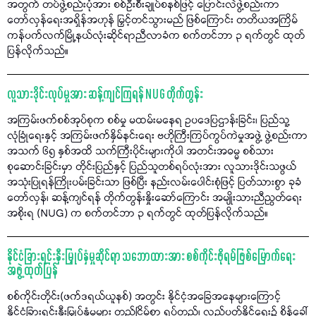
အတွက် တပ်ဖွဲ့စည်းပုံအား စစ်ဦးစီးချုပ်စနစ်ဖြင့် ပြောင်းလဲဖွဲ့စည်းကာ
တော်လှန်ရေးအရှိန်အဟုန် မြှင့်တင်သွားမည် ဖြစ်ကြောင်း တတိယအကြိမ်
ကန်ပက်လက်မြို့နယ်လုံးဆိုင်ရာညီလာခံက စက်တင်ဘာ ၃ ရက်တွင် ထုတ်
ပြန်လိုက်သည်။
လူသားဒိုင်းလုပ်မှုအား ဆန့်ကျင်ကြရန် NUG တိုက်တွန်း
အကြမ်းဖက်စစ်အုပ်စုက စစ်မှု မထမ်းမနေရ ဥပဒေပြဌာန်းခြင်း၊ ပြည်သူ့
လုံခြုံရေးနှင့် အကြမ်းဖက်နှိမ်နင်းရေး ဗဟိုကြီးကြပ်ကွပ်ကဲမှုအဖွဲ့ ဖွဲ့စည်းကာ
အသက် ၆၅ နှစ်အထိ သက်ကြီးပိုင်းများကိုပါ အတင်းအဓမ္မ စစ်သား
စုဆောင်းခြင်းမှာ တိုင်းပြည်နှင့် ပြည်သူတစ်ရပ်လုံးအား လူသားဒိုင်းသဖွယ်
အသုံးပြုရန်ကြိုးပမ်းခြင်းသာ ဖြစ်ပြီး နည်းလမ်းပေါင်းစုံဖြင့် ပြတ်သားစွာ ခုခံ
တော်လှန်၊ ဆန့်ကျင်ရန် တိုက်တွန်းနှိုးဆော်ကြောင်း အမျိုးသားညီညွတ်ရေး
အစိုးရ (NUG) က စက်တင်ဘာ ၃ ရက်တွင် ထုတ်ပြန်လိုက်သည်။
နိုင်ငံခြားရင်းနှီးမြှုပ်နှံမှုဆိုင်ရာ သဘောထားအား စစ်ကိုင်းဖိုရမ်ဖြစ်မြောက်ရေး
အဖွဲ့ ထုတ်ပြန်
စစ်ကိုင်းတိုင်း(ဖက်ဒရယ်ယူနစ်) အတွင်း နိုင်ငံ့အခြေအနေများကြောင့်
နိုင်ငံခြားရင်းနှီးမြှုပ်နှံမှုများ တည်ငြိမ်စွာ ရပ်တည်၊ လည်ပတ်နိုင်ရေး၌ စိန်ခေါ်