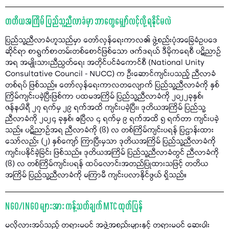
တတိယအကြိမ် ပြည်သူ့ညီလာခံမှာ ဘာတွေမျှော်လင့်လို့ ရနိုင်မလဲ
ပြည်သူ့ညီလာခံဟူသည်မှာ တော်လှန်ရေးကာလ၏ ဖွဲ့စည်းပုံအခြေခံဥပဒေ
ဆိုင်ရာ စာရွက်စာတမ်းတစ်စောင်ဖြစ်သော ဖက်ဒရယ် ဒီမိုကရေစီ ပဋိညာဉ်
အရ အမျိုးသားညီညွတ်ရေး အတိုင်ပင်ခံကောင်စီ (National Unity
Consultative Council - NUCC) က ဦးဆောင်ကျင်းပသည့် ညီလာခံ
တစ်ရပ် ဖြစ်သည်။ တော်လှန်ရေးကာလတလျောက် ပြည်သူ့ညီလာခံကို နှစ်
ကြိမ်ကျင်းပခဲ့ပြီးဖြစ်ကာ ပထမအကြိမ် ပြည်သူ့ညီလာခံကို ၂၀၂၂ခုနှစ်၊
ဇန်နဝါရီ ၂၇ ရက်မှ ၂၉ ရက်အထိ ကျင်းပခဲ့ပြီး၊ ဒုတိယအကြိမ် ပြည်သူ့
ညီလာခံကို ၂၀၂၄ ခုနှစ်၊ ဧပြီလ ၄ ရက်မှ ၉ ရက်အထိ ၅ ရက်တာ ကျင်းပခဲ့
သည်။ ပဋိညာဉ်အရ ညီလာခံကို (၆) လ တစ်ကြိမ်ကျင်းပရန် ပြဌာန်းထား
သော်လည်း (၂) နှစ်ကျော် ကြာပြီးမှသာ ဒုတိယအကြိမ် ပြည်သူ့ညီလာခံကို
ကျင်းပနိုင်ခဲ့ခြင်း ဖြစ်သည်။ ဒုတိယအကြိမ် ပြည်သူ့ညီလာခံတွင် ညီလာခံကို
(၆) လ တစ်ကြိမ်ကျင်းပရန် ထပ်လောင်းအတည်ပြုထားသဖြင့် တတိယ
အကြိမ် ပြည်သူ့ညီလာခံကို မကြာမီ ကျင်းပလာနိုင်ဖွယ် ရှိသည်။
NGO/INGO များအား ကန့်သတ်ချက် MTC ထုတ်ပြန်
မလိုလားအပ်သည့် တရားမဝင် အဖွဲ့အစည်းများနှင့် တရားမဝင် ဆေးဝါး