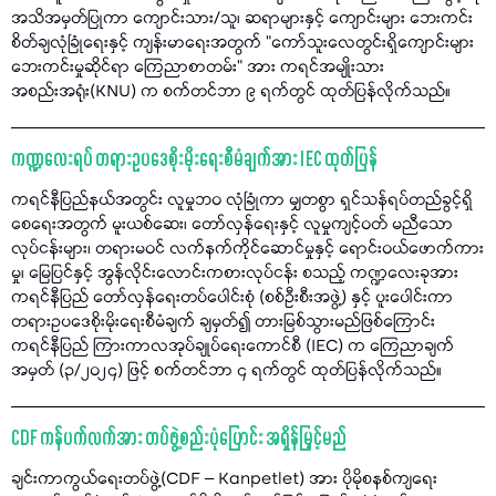
အသိအမှတ်ပြုကာ ကျောင်းသား/သူ၊ ဆရာများနှင့် ကျောင်းများ ဘေးကင်း
စိတ်ချလုံခြုံရေးနှင့် ကျန်းမာရေးအတွက် "ကော်သူးလေတွင်းရှိကျောင်းများ
ဘေးကင်းမှုဆိုင်ရာ ကြေညာစာတမ်း" အား ကရင်အမျိုးသား
အစည်းအရုံး(KNU) က စက်တင်ဘာ ၉ ရက်တွင် ထုတ်ပြန်လိုက်သည်။
ကဏ္ဍလေးရပ် တရားဥပဒေစိုးမိုးရေးစီမံချက်အား IEC ထုတ်ပြန်
ကရင်နီပြည်နယ်အတွင်း လူမှုဘဝ လုံခြုံကာ မျှတစွာ ရှင်သန်ရပ်တည်ခွင့်ရှိ
စေရေးအတွက် မူးယစ်ဆေး၊ တော်လှန်ရေးနှင့် လူမှုကျင့်ဝတ် မညီသော
လုပ်ငန်းများ၊ တရားမဝင် လက်နက်ကိုင်ဆောင်မှုနှင့် ရောင်းဝယ်ဖောက်ကား
မှု၊ မြေပြင်နှင့် အွန်လိုင်းလောင်းကစားလုပ်ငန်း စသည့် ကဏ္ဍလေးခုအား
ကရင်နီပြည် တော်လှန်ရေးတပ်ပေါင်းစုံ (စစ်ဦးစီးအဖွဲ့) နှင့် ပူးပေါင်းကာ
တရားဥပဒေစိုးမိုးရေးစီမံချက် ချမှတ်၍ တားမြစ်သွားမည်ဖြစ်ကြောင်း
ကရင်နီပြည် ကြားကာလအုပ်ချုပ်ရေးကောင်စီ (IEC) က ကြေညာချက်
အမှတ် (၃/၂၀၂၄) ဖြင့် စက်တင်ဘာ ၄ ရက်တွင် ထုတ်ပြန်လိုက်သည်။
CDF ကန်ပက်လက်အား တပ်ဖွဲ့စည်းပုံပြောင်း အရှိန်မြှင့်မည်
ချင်းကာကွယ်ရေးတပ်ဖွဲ့(CDF – Kanpetlet) အား ပိုမိုစနစ်ကျရေး