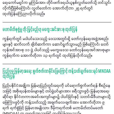
ရေးကော်မရှင်က မူကြမ်းအား တိုင်းဖက်ဒရယ်ယူနစ်လွှတ်တော်သို့ တင်သွင်း
လိုက်ပြီဖြစ်ကြောင်း လွှတ်တော်က အောက်တိုဘာ ၂၅ ရက်တွင်
ထုတ်ပြန်ကြေညာလိုက်သည်။
မဟာမိတ်စုဖွဲ့မှု တိုးမြှင့်မည်ဟု မကွေးအင်အားစု ထုတ်ပြန်
ကွန်ရက်တွင် မပါဝင်သေးသည့် ဒေသအတွင်းရှိ တော်လှန်ရေးအဖွဲ့အစည်း
များနှင့် ဆက်လက် ချိတ်ဆက်ကာ ဆောင်ရွက်သွားမည် ဖြစ်ကြောင်း တော်
လှန်အင်အားစု ၁၁ ဖွဲ့ ပါဝင်သည့် မကွေးဒေသ တော်လှန်ရေးအင်အားစုများ
ကွန်ရက်က အောက်တိုဘာ ၁၃ ရက်တွင် ထုတ်ပြန်လိုက်သည်။
ပြည်ပမှ မြန်မာ့အရေး စွက်ဖက်လာနိုင်ခြေကြောင့် ကန့်သတ်ချက်လေးရပ် MNDAA
ထုတ်ပြန်
ပြည်ပနိုင်ငံအချို့က မြန်မာ့ပြည်တွင်းရေးကို ဝင်ရောက်စွက်ဖက်ရန် စီစဉ်နေ
သဖြင့် အစိုးရဝန်ထမ်းများနှင့် တပ်ဖွဲ့ဝင်များအား ခရီးသွားခွင့်၊ မြန်မာ့အရေး
ဆိုင်ရာ နိုင်ငံတကာအခင်းအကျင်းများ၌ ပါဝင်ခြင်းနှင့် သတင်းမီဒီယာများသို့
ဖြေကြားခွင့်ကို ကန့်သတ်သည့် အချက်လေးချက်အား အောက်တိုဘာ ၉
ရက် ရက်စွဲဖြင့် မြန်မာအမျိုးသား ဒီမိုကရက်တစ် မဟာမိတ်တပ်မတော်
(MNDAA) က တရုတ်ဘာသာဖြင့် ထုတ်ပြန်ထားသည်။