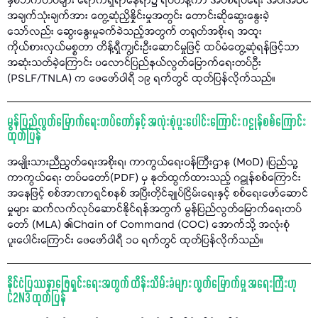
နှစ်ဘက်တပ်များ ရောက်ရှိရာနေရာ၌ ရပ်တန့်ကာ အပစ်ရပ်ရေး အပါအဝင်
အချက်သုံးချက်အား တွေ့ဆုံညှိနှိုင်းမှုအတွင်း တောင်းဆိုဆွေးနွေးခဲ့
သော်လည်း ဆွေးနွေးမှုခက်ခဲသည့်အတွက် တရုတ်အစိုးရ အထူး
ကိုယ်စားလှယ်မစ္စတာ တိန့်ရှီကျွင်းဦးဆောင်မှုဖြင့် ထပ်မံတွေ့ဆုံရန်ဖြင့်သာ
အဆုံးသတ်ခဲ့ကြောင်း ပလောင်ပြည်နယ်လွတ်မြောက်ရေးတပ်ဦး
(PSLF/TNLA) က ဖေဖော်ဝါရီ ၁၉ ရက်တွင် ထုတ်ပြန်လိုက်သည်။
မွန်ပြည်လွတ်မြောက်ရေးတပ်တော်နှင့် အလုံးစုံပူးပေါင်းကြောင်း ဂဠုန်စစ်ကြောင်း
ထုတ်ပြန်
အမျိုးသားညီညွတ်ရေးအစိုးရ၊ ကာကွယ်ရေးဝန်ကြီးဌာန (MoD) ၊ပြည်သူ့
ကာကွယ်ရေး တပ်မတော်(PDF) မှ နုတ်ထွက်ထားသည့် ဂဠုန်စစ်ကြောင်း
အနေဖြင့် စစ်အာဏာရှင်စနစ် အပြီးတိုင်ချုပ်ငြိမ်းရေးနှင့် စစ်ရေးဖော်ဆောင်
မှုများ ဆက်လက်လုပ်ဆောင်နိုင်ရန်အတွက် မွန်ပြည်လွတ်မြောက်ရေးတပ်
တော် (MLA) ၏Chain of Command (COC) အောက်သို့ အလုံးစုံ
ပူးပေါင်းကြောင်း ဖေဖော်ဝါရီ ၁၀ ရက်တွင် ထုတ်ပြန်လိုက်သည်။
နိုင်ငံပြဿနာဖြေရှင်းရေးအတွက် ထိန်းသိမ်းခံများ လွတ်မြောက်မှု အရေးကြီးဟု
C2N3 ထုတ်ပြန်