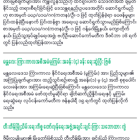
တားမြစ်ချက်များအား ကျူးလွန်သည်ဟု ထင်ရှားပါက သေဒဏ်အထိ ချမှတ်
နိုင်သည့် တရားစီရင်ခြင်းဖြင့် ဒေသန္တရနည်းဥပဒေအတိုင်း ဆောင်ရွက်မည်
ဟု စာအမှတ် ၀၀၃/၀၁၀/ဂဂ(ကတန)/ဦး-၁ ဖြင့် ထုတ်ပြန်ခဲ့ရာ ဝေဖန်မှုများ
ပြင်းထန်ခဲ့ပြီးနောက် ပြင်းထန်စွာ အရေးယူ ဆောင်ရွက်သွားမည်ဖြစ်ကြောင်း
စာအမှတ် ၀၀၃/၀၁၀/ဂဂ(ကတန)/ဦး-၁ ဖြင့် ဂန့်ဂေါမြို့နယ်၊ ကျောတိုက်
နယ်၊ ပြည်သူ့အုပ်ချုပ်ရေးအဖွဲ့၊ ဗဟိုဦးဆောင်ကော်မတီက ဒီဇင်ဘာ ၁၆ ရက်
တွင် ပြန်လည်ထုတ်ပြန်ထားသည်။
မန္တလေး ကြားကာလအစီအမံမူကြမ်း အခန်း (၄) ခန်း ရေးဆွဲပြီး ဖြစ်
မန္တလေးဒေသ ကြားကာလ နိုင်ငံရေးအစီအမံ (မူကြမ်း) အား ပြည်သူများ၏
အကြံပြုချက်များအား ထည့်သွင်းစဉ်းစား၍ အခန်း(၁) မှ (၄) အထိ စုစုပေါင်း
လေးခန်းအား အကြမ်းရေးဆွဲပြီးဖြစ်ကြောင်း မန္တလေးဒေသ ကြားကာလ
နိုင်ငံရေးအစီအမံ ဖော်ထုတ်မှုဆိုင်ရာ ချိတ်ဆက်ညှိနှိုင်းရေးနှင့် မူကြမ်း
ရေးဆွဲရေး လုပ်ငန်းကော်မတီက ဇန်နဝါရီ ၁၅ ရက်တွင် ထုတ်ပြန်လိုက်
သည်။
တီးတိန်မြို့သိမ်းရေးကိစ္စ တော်လှန်ရေးအဖွဲ့အချင်းချင်းကြား သဘောထား ကွဲ
ဇိုမီးလူမျိုးများ၏ မြို့တော်ဖြစ်သည် တီးတိန်မြို့အား ချင်းပြည် ကြားကာလ