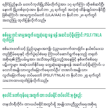
ရခိုင်ပြည်နယ်၊ တောင်ကုတ်မြို့သိမ်းတိုက်ပွဲအား ၁၇ ရက်ကြာ ထိုးစစ်ဆင်ပြီး
နောက် မြို့တစ်ခုလုံးအား နိုဝင်ဘာ ၂၄ ရက်တွင် အလုံးစုံ ထိန်းချုပ်ထားနိုင်ပြီ
ဖြစ်ကြောင်း အာရက္ခတပ်တော် (ULA/AA) က နိုဝင်ဘာ ၂၈ ရက်တွင်
အတည်ပြု ထုတ်ပြန်လိုက်သည်။
စစ်ရေးတင်းမာမှုအတွက် တွေ့ဆုံဆွေးနွေးရန် အဆင်သင့်ရှိကြောင်း PSLF/TNLA
ထုတ်ပြန်
စစ်ဘေးဒဏ်သင့် ပြည်သူများအကျိုး ငဲ့ညှာထောက်ထားခြင်း၊ နယ်စပ်ဒေသ
တည်ငြိမ်ရေးနှင့် တိုက်ပွဲရပ်စဲရေး ကြားဝင်ဆောင်ရွက်နေသည့် တရုတ်
အစိုးရ၏ ကြိုးပမ်းမှုအား အသိအမှတ်ပြုသည့်အနေဖြင့် နှစ်ဖက်စစ်ရေး
ပဋိပက္ခများ အဆုံးသတ်နိုင်ရေး တွေ့ဆုံဆွေးနွေးရန် အဆင်သင့်ရှိကြောင်း ပ
လောင်အမျိုးသားလွတ်မြောက်ရေးတပ်ဦး/ တအာင်းအမျိုးသား
လွတ်မြောက်ရေး တပ်မတော် (PSLF/TNLA) က နိုဝင်ဘာ ၂၅ ရက်တွင်
သဘောထားထုတ်ပြန်လိုက်သည်။
စုပေါင်းတော်လှန်ရေးအတွက် ထားဝယ်ခရိုင် တပ်ပေါင်းစု ဖွဲ့စည်း
တနင်္သာရီတိုင်း၊ ထားဝယ်ခရိုင်အတွင်းရှိ အမျိုးသားညီညွတ်ရေးအစိုးရ