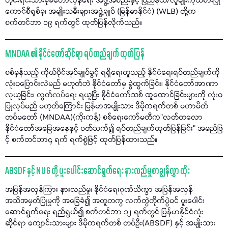
တိုင်းရင်းသားခုခံတော်လှန်ရေး အဖွဲ့အစည်းနှင့် ပြည်နယ်/လူမျိုးကိုယ်စားပြု
ကောင်စီရှစ်ခု၊ အမျိုးသမီးများအဖွဲ့ချုပ် (မြန်မာနိုင်ငံ) (WLB) တို့က
စက်တင်ဘာ ၁၉ ရက်တွင် ထုတ်ပြန်လိုက်သည်။
MNDAA ၏ နိုင်ငံတော်ဆိုင်ရာ ရပ်တည်ချက် ထုတ်ပြန်
စစ်မှန်သည့် ကိုယ်ပိုင်အုပ်ချုပ်ခွင့် ရရှိရေးဟူသည့် နိုင်ငံရေးရပ်တည်ချက်ကို
လုံးဝပြောင်းလဲမည် မဟုတ်ဘဲ နိုင်ငံတော်မှ ခွဲထွက်ခြင်း၊ နိုင်ငံတော်အာဏာ
လုယူခြင်း၊ လွတ်လပ်ရေး ရယူပြီး နိုင်ငံတော်သစ် ထူထောင်ခြင်းများကို လုံးဝ
ပြုလုပ်မည် မဟုတ်ကြောင်း မြန်မာအမျိုးသား ဒီမိုကရက်တစ် မဟာမိတ်
တပ်မတော် (MNDAA)(ကိုးကန့်) စစ်ရေးကော်မတီက"လတ်တလော
နိုင်ငံတော်အခြေအနေနှင့် ပတ်သက်၍ ရပ်တည်ချက်ထုတ်ပြန်ခြင်း" အမည်ဖြ
င့် စက်တင်ဘာ၄ ရက် ရက်စွဲဖြင့် ထုတ်ပြန်ထားသည်။
ABSDF နှင့် NUG တို့ ပူးပေါင်းဆောင်ရွက်ရေး နားလည်မှုစာချွန်လွှာ ထိုး
အပြန်အလှန်ကြား နားလည်မှု၊ နိုင်ငံရေးဂုဏ်သိက္ခာ အပြန်အလှန်
အသိအမှတ်ပြုမှုကို အခြေခံ၍ အတူတကွ လက်တွဲတိုက်ပွဲဝင် ပူးပေါင်း
ဆောင်ရွက်ရေး ရည်ရွယ်၍ စက်တင်ဘာ ၁၂ ရက်တွင် မြန်မာနိုင်ငံလုံး
ဆိုင်ရာ ကျောင်းသားများ ဒီမိုကရက်တစ် တပ်ဦး(ABSDF) နှင့် အမျိုးသား