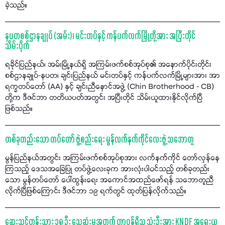
ခဲ့သည်။
နပတစစ်ဌာနချုပ် (အမ်း)၊ မင်းတပ်နှင့် ကန်ပက်လက်မြို့တို့အား အပြီးတိုင်
သိမ်းပိုက်
ရခိုင်ပြည်နယ်၊ အမ်းမြို့နယ်ရှိ အကြမ်းဖက်စစ်အုပ်စု၏ အနောက်ပိုင်းတိုင်း
စစ်ဌာနချုပ်-နပတ၊ ချင်းပြည်နယ် မင်းတပ်နှင့် ကန်ပက်လက်မြို့များအား အာ
ရက္ခတပ်တော် (AA) နှင့် ချင်းညီနောင်အဖွဲ့ (Chin Brotherhood - CB)
တို့က ဒီဇင်ဘာ တတိယပတ်အတွင်း အပြီးတိုင် သိမ်းယူထားနိုင်လိုက်ပြီ
ဖြစ်သည်။
တစ်ခုတည်းသော တပ်တော် ဖွဲ့စည်းရေး မွန်လက်နက်ကိုင်လေးဖွဲ့ သဘောတူ
မွန်ပြည်နယ်အတွင်း အကြမ်းဖက်စစ်အုပ်စုအား လက်နက်ကိုင် တော်လှန်နေ
ကြသည့် ဒေသအခြေပြု တပ်ဖွဲ့လေးခုက အားလုံးပါဝင်သည့် တစ်ခုတည်း
သော မွန်တပ်တော် ပေါ်ထွန်းရေး အကောင်အထည်ဖော်ရန် သဘောတူညီ
လိုက်ပြီဖြစ်ကြောင်း ဒီဇင်ဘာ ၁၉ ရက်တွင် ထုတ်ပြန်လိုက်သည်။
ဆေးသင်တန်းသား ၁၈ ဦး သေဆုံးမှုအတွက် တာဝန်ရှိသူ သုံးဦးအား KNDF အရေးယူ