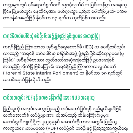
ကဏ္ဍများတွင် ဝင်ရောက်စွက်ဖက် နှောင့်ယှက်ပါက ပြင်းထန်စွာ အရေးယူ
ခြင်း၊ မြို့နယ်တွင်း နေထိုင်မှုအား ဖယ်ရှားသွားမည်ဟု ပေါက်မြို့နယ်- ပကဖ
တာဝန်ခံအမည်ဖြင့် နိုဝင်ဘာ ၁၃ ရက်က ထုတ်ပြန်ထားသည်။
ကရင်နီတပ်ပေါင်းစုံ စစ်ဦးစီးအဖွဲ့ ဖွဲ့စည်းခြင်းဥပဒေ အတည်ပြု
ကရင်နီပြည် ကြားကာလ အုပ်ချုပ်ရေးကောင်စီ (IEC) က ပေးပို့တင်သွင်း
လာသည့် "ကရင်နီ တပ်ပေါင်းစုံ စစ်ဦးစီးအဖွဲ့ ဖွဲ့စည်းခြင်းဆိုင်ရာဥပဒေ(မူ
ကြမ်း)” အစီရင်ခံစာအား လွှတ်တော်အဆုံးအဖြတ်ဖြင့် ဥပဒေအဖြစ်
အတည်ပြုလိုက်ပြီ ဖြစ်ကြောင်း ကရင်နီပြည် ကြားကာလလွှတ်တော်
(Karenni State Interim Parliament) က နိုဝင်ဘာ ၁၈ ရက်တွင်
သတင်းထုတ်ပြန်လိုက်သည်။
တစ်လအတွင်း PDF နှင့် ပကဖ ခြောက်ဦးအား NUG အရေးယူ
ပြည်သူကို အလုပ်အကျွေးပြုသည့် တပ်မတော်ဖြစ်ရန် ရည်ရွယ်ချက်ဖြင့်
လက်အောက်ခံ တပ်ဖွဲ့များအား လိုအပ်သည့် ထိန်းကြောင်းမှုများ
ဆောင်ရွက်လျက်ရှိရာ ၂၀၂၄ခုနှစ် အောက်တိုဘာလအတွင်း ပြည်သူ့
ကာကွယ်ရေးတပ်မတော် (PDF) တပ်ဖွဲ့ဝင် တစ်ဦးနှင့် ပြည်သူ့ကာကွယ်ရေး