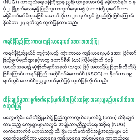
(NUG) ၊ ကာကွယ်ရေးဝန်ကြီးဌာန ညွှန်ကြားမှုအောက်ရှိ ခရိုင်တပ်ရင်း ၁ နှ
င့် ၂၊ မြို့နယ်လေးခုရှိ ပြည်သူ့ကာကွယ်ရေးအဖွဲ့ (ပကဖ)တို့ ပူးပေါင်းကာ
ခရိုင်တပ်ပေါင်းစုအဖြစ် အောက်တိုဘာ ၂၈ ရက်တွင် ဖွဲ့စည်းပြီး ဖြစ်ကြောင်း
နိုဝင်ဘာ ၂၄ ရက်တွင် ထုတ်ပြန်ထားသည်။
ကရင်နီပြည် ကြားကာလ ကျန်းမာရေးမူဝါဒအား အတည်ပြု
ကရင်နီပြည်နယ်၌ ကျင့်သုံးမည့် ကြားကာလ ကျန်းမာရေးမူဝါဒအား ပြင်ဆင်
ဖြည့်စွက်ချက်များနှင့်အတူ ကောင်စီ၏ (၄၁) ကြိမ်မြောက် ပုံမှန်
အစည်းအဝေး၌ ဆုံးဖြတ်ချက်အမှတ် (၁/၄၁) ဖြင့် အတည်ပြု ပြဌာန်းလိုက်ပြီ
ဖြစ်ကြောင်း ကရင်နီပြည် အတိုင်ပင်ခံကောင်စီ (KSCC) က နိုဝင်ဘာ ၁၉
ရက်တွင် ကောင်စီဥက္ကဋ္ဌလက်မှတ်ဖြင့် ထုတ်ပြန်လိုက်သည်။
ထိန်းချုပ်မှုအား စွက်ဖက်နှောင့်ယှက်ပါက ပြင်းထန်စွာ အရေးယူမည်ဟု ပေါက်ပက
ဖ ထုတ်ပြန်
မကွေးတိုင်း၊ ပေါက်မြို့နယ်ရှိ ပြည်သူ့ကာကွယ်ရေးတပ်ဖွဲ့ (ပကဖ) ထိန်းချုပ်
ထားသည့် ကျေးရွာများအတွင်း အမျိုးသားညီညွတ်ရေးအစိုးရ (NUG)
လက်အောက်ခံ မဟုတ်သည့် သီးခြားလက်နက်ကိုင်အဖွဲ့အစည်းများ ဝင်
ရောက်နေထိုင်ကာ ပညာရေး၊ ကျန်းမာရေး၊ အုပ်ချုပ်ရေး၊ ကာကွယ်ရေး