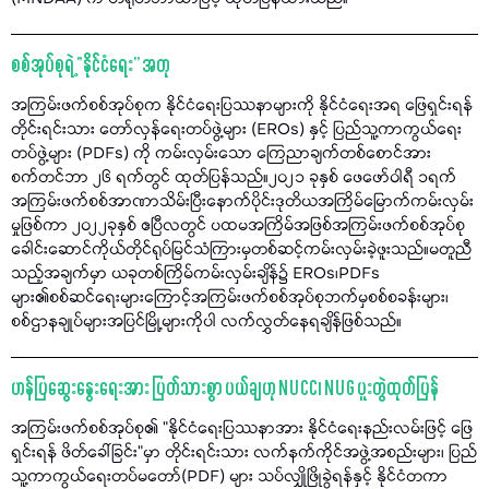
စစ်အုပ်စုရဲ့ “နိုင်ငံရေး” အတု
အကြမ်းဖက်စစ်အုပ်စုက နိုင်ငံရေးပြဿနာများကို နိုင်ငံရေးအရ ဖြေရှင်းရန်
တိုင်းရင်းသား တော်လှန်ရေးတပ်ဖွဲ့များ (EROs) နှင့် ပြည်သူ့ကာကွယ်ရေး
တပ်ဖွဲ့များ (PDFs) ကို ကမ်းလှမ်းသော ကြေညာချက်တစ်စောင်အား
စက်တင်ဘာ ၂၆ ရက်တွင် ထုတ်ပြန်သည်။၂၀၂၁ ခုနှစ် ဖေဖော်ဝါရီ ၁ရက်
အကြမ်းဖက်စစ်အာဏာသိမ်းပြီးနောက်ပိုင်းဒုတိယအကြိမ်မြောက်ကမ်းလှမ်း
မှုဖြစ်ကာ ၂၀၂၂ခုနှစ် ဧပြီလတွင် ပထမအကြိမ်အဖြစ်အကြမ်းဖက်စစ်အုပ်စု
ခေါင်းဆောင်ကိုယ်တိုင်ရုပ်မြင်သံကြားမှတစ်ဆင့်ကမ်းလှမ်းခဲ့ဖူးသည်။မတူညီ
သည့်အချက်မှာ ယခုတစ်ကြိမ်ကမ်းလှမ်းချိန်၌ EROs၊PDFs
များ၏စစ်ဆင်ရေးများကြောင့်အကြမ်းဖက်စစ်အုပ်စုဘက်မှစစ်စခန်းများ၊
စစ်ဌာနချုပ်များအပြင်မြို့များကိုပါ လက်လွှတ်နေရချိန်ဖြစ်သည်။
ဟန်ပြဆွေးနွေးရေးအား ပြတ်သားစွာ ပယ်ချဟု NUCC၊ NUG ပူးတွဲထုတ်ပြန်
အကြမ်းဖက်စစ်အုပ်စု၏ "နိုင်ငံရေးပြဿနာအား နိုင်ငံရေးနည်းလမ်းဖြင့် ဖြေ
ရှင်းရန် ဖိတ်ခေါ်ခြင်း"မှာ တိုင်းရင်းသား လက်နက်ကိုင်အဖွဲ့အစည်းများ၊ ပြည်
သူ့ကာကွယ်ရေးတပ်မတော်(PDF) များ သပ်လျှိုဖြိုခွဲရန်နှင့် နိုင်ငံတကာ