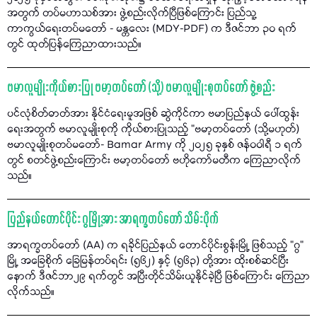
အတွက် တပ်မဟာသစ်အား ဖွဲ့စည်းလိုက်ပြီဖြစ်ကြောင်း ပြည်သူ့
ကာကွယ်ရေးတပ်မတော် - မန္တလေး (MDY-PDF) က ဒီဇင်ဘာ ၃၀ ရက်
တွင် ထုတ်ပြန်ကြေညာထားသည်။
ဗမာလူမျိုးကိုယ်စားပြု ဗမာ့တပ်တော် (သို့) ဗမာလူမျိုးစုတပ်တော် ဖွဲ့စည်း
ပင်လုံစိတ်ဓာတ်အား နိုင်ငံရေးမူအဖြစ် ဆွဲကိုင်ကာ ဗမာပြည်နယ် ပေါ်ထွန်း
ရေးအတွက် ဗမာလူမျိုးစုကို ကိုယ်စားပြုသည့် "ဗမာ့တပ်တော် (သို့မဟုတ်)
ဗမာလူမျိုးစုတပ်မတော်- Bamar Army ကို ၂၀၂၅ ခုနှစ် ဇန်ဝဝါရီ ၁ ရက်
တွင် စတင်ဖွဲ့စည်းကြောင်း ဗမာ့တပ်တော် ဗဟိုကော်မတီက ကြေညာလိုက်
သည်။
ပြည်နယ်တောင်ပိုင်း ဂွမြို့အား အာရက္ခတပ်တော် သိမ်းပိုက်
အာရက္ခတပ်တော် (AA) က ရခိုင်ပြည်နယ် တောင်ပိုင်းစွန်းမြို့ ဖြစ်သည့် "ဂွ"
မြို့ အခြေစိုက် ခြေမြန်တပ်ရင်း (၅၆၂) နှင့် (၅၆၃) တို့အား ထိုးစစ်ဆင်ပြီး
နောက် ဒီဇင်ဘာ၂၉ ရက်တွင် အပြီးတိုင်သိမ်းယူနိုင်ခဲ့ပြီ ဖြစ်ကြောင်း ကြေညာ
လိုက်သည်။