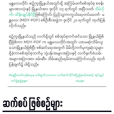
မန္တလေးတိုင်း ၊စဉ့်ကူးမြို့နယ်အတွင်းရှိ အကြမ်းဖက်စစ်အုပ်စု စခန်း
များအားလုံးနှင့် မြို့နယ်အား ဇူလိုင် ၁၇ ရက်တွင် အပြီးသတ်
သိမ်းပို
က်၊ ထိန်းချုပ်နိုင်ပြီ
ဖြစ်ကြောင်း ပြည်သူ့ကာကွယ်ရေးတပ်မတော်- မ
န္တလေး (MDY-PDF) စစ်ဦးစီးအဖွဲ့က ဇူလိုင် ၂၀ ရက်တွင် ထုတ်ပြန်
လိုက်သည်။
စဉ့်ကူးမြို့နယ်သည် လက်ရှိတွင် စစ်အုပ်စုကင်းစင်သော မြို့နယ်ဖြစ်
ပြီဖြစ်ကာ MDY-PDF က မန္တလေးတိုင်းအတွင်း ပထမဆုံးသိမ်းယူ
သောမြို့နယ်ဖြစ်ပြီး စစ်ဆင်ရေးအတွက် မိမိတို့ဘက်မှကျဆုံးသူများ
ရှိခဲ့ကာစစ်အုပ်စုဘက်မှ သုံ့ပန်းအများအပြားနှင့် လက်နက်ခဲယမ်း
အများအပြားအား ဖမ်းဆီး၊ သိမ်းဆည်းရမိထားကြောင်းလည်း ထုတ်
ပြန်ချက်၌ ပါရှိသည်။
#
နွေဦးတော်လှန်ရေးမှ ပေါ်ထွက်လာသော လက်နက်ကိုင်
#
ပြည်နယ်အဆင့် အုပ်ချုပ်
တပ်ဖွဲ့စုဖွဲ့မှုများ
ရေးများ
ဆက်စပ် ဖြစ်စဉ်များ