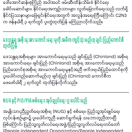
ဒေါ်အောင်ဆန်းစုကြည် အပါအဝင် ဖမ်းဆီးထိန်းသိမ်းခံ နိုင်ငံရေး
ခေါင်းဆောင်များ၊ နိုင်ငံရေးအကျဉ်းသားများ လွတ်မြောက်ရေးသည် လက်ရှိ
နိုင်ငံပြဿနာများဖြေရှင်းနိုင်ရေးအတွက် အလွန်အရေးကြီးကြောင်း C2N3
က ဇန်နဝါရီ ၃ ရက်တွင် ပူးတွဲထုတ်ပြန် ကြေညာလိုက်သည်။
ဒေသန္တရ အစိုးရ အားကောင်းရေး မူကို အဓိက ကျင့်သုံးမည်ဟု ချင်းပြည်ကောင်စီ
ထုတ်ပြန်
ဒေသန္တရအစိုးရများ အားကောင်းရေးမှသည် ချင်းပြည် (Chinland) အစိုးရ
အားကောင်းရေး၊ ချင်းပြည် (Chinland) အစိုးရ အားကောင်းရေးမှသည်
ပြည်ထောင်စုအစိုးရ အားကောင်းရေးမူနှင့်အညီ ဖက်ဒရယ်ပြည်ထောင်စုကို
ပူးပေါင်းတည်ဆောက်မည်ဟု ချင်းပြည် (Chinland) ကောင်စီက
ဖေဖော်ဝါရီ ၂ ရက်တွင် ထုတ်ပြန်လိုက်သည်။
NUG နှင့် PIO/PIA စစ်ရေး၊ အုပ်ချုပ်ရေး ပူးပေါင်းမည်
အမျိုးသားညီညွတ်ရေးအစိုးရ (NUG) နှင့် စစ်ရေး၊ ပြည်သူ့အုပ်ချုပ်ရေး
လုပ်ငန်းစဉ်များ၌ ပူးပေါင်းကူညီ ဆောင်ရွက်ရန် သဘောတူညီထားပြီ
ဖြစ်ကြောင်း ပြည်သူ့လွတ်လပ်ရေးအဖွဲ့/ပြည်သူ့လွတ်လပ်ရေးတပ်တော်
(People Independent Organization/People Independent