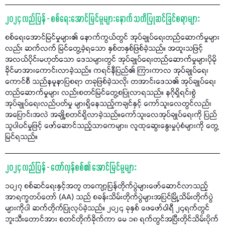
၂၀၂၄ လည်ပြန် - စစ်ရေးအောင်မြင်မှုများနောက် သတိပြုဆင်ခြင်စရာများ
စစ်ရေးအောင်မြင်မှုများ၏ နောက်ကွယ်တွင် အုပ်ချုပ်ရေးတည်ဆောက်မှုများ
လည်း ဆက်လက် မြင်တွေ့ခဲ့ရသော နှစ်တနှစ်ဖြစ်ခဲ့သည်။ အထူးသဖြင့်
အလယ်ပိုင်းမဟုတ်သော ဒေသများတွင် အုပ်ချုပ်ရေးတည်ဆောက်မှုများပိုမို
ခိုင်မာအားကောင်းလာခဲ့သည်။ ကရင်နီပြည်၏ ကြားကာလ အုပ်ချုပ်ရေး
ကောင်စီ သည်နမူနာပြစရာ တခုဖြစ်ခဲ့သလို၊ တအာင်းဒေသ၏ အုပ်ချုပ်ရေး
တည်ဆောက်မှုများ လည်းစတင်မြင်တွေ့စပြုလာရသည်။ နဂိုရှိရင်းစွဲ
အုပ်ချုပ်ရေးလည်ပတ်မှု များရှိနေသည့်ကချင်နှင့် ကော်သူးလေတွင်လည်း
အပြောင်းအလဲ အချို့စတင်ရှိလာခဲ့သည်။ကော်သူးလေအုပ်ချုပ်ရေးကို ပြည်
သူပါဝင်မှုဖြင့် ဖော်ဆောင်သည့်သာဓကများ၊ လူထုဆွေးနွေးမှုပုံစံများကို တွေ့
မြင်ရသည်။
၂၀၂၄ လည်ပြန် - တော်လှန်စစ်၏ အောင်မြင်မှုများ
၁၀၂၇ စစ်ဆင်ရေးနှင့်အတူ တကျော့ပြန်တိုက်ပွဲများဖော်ဆောင်လာသည့်
အာရက္ခတပ်တော် (AA) သည် စခန်းသိမ်းတိုက်ပွဲများအပြင်မြို့သိမ်းတိုက်ပွဲ
များကိုပါ ဆက်တိုက်ပြုလုပ်ခဲ့သည်။ ၂၀၂၄ ခုနှစ် ဖေဖော်ဝါရီ ၂၄ရက်တွင်
ဘူးသီးတောင်အား စတင်တိုက်ခိုက်ကာ မေ ၁၈ ရက်တွင်အပြီးတိုင်သိမ်းပိုက်