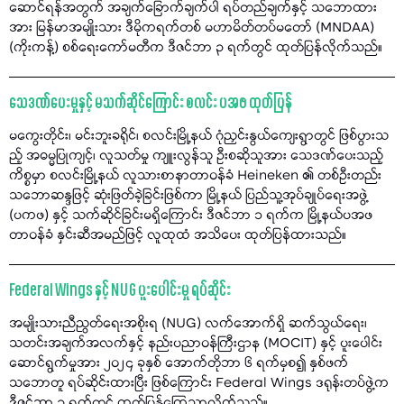
ဆောင်ရန်အတွက် အချက်ခြောက်ချက်ပါ ရပ်တည်ချက်နှင့် သဘောထား
အား မြန်မာအမျိုးသား ဒီမိုကရက်တစ် မဟာမိတ်တပ်မတော် (MNDAA)
(ကိုးကန့်) စစ်ရေးကော်မတီက ဒီဇင်ဘာ ၃ ရက်တွင် ထုတ်ပြန်လိုက်သည်။
သေဒဏ်ပေးမှုနှင့် မသက်ဆိုင်ကြောင်း စလင်း ပအဖ ထုတ်ပြန်
မကွေးတိုင်း၊ မင်းဘူးခရိုင်၊ စလင်းမြို့နယ် ဂုံညှင်းနွယ်ကျေးရွာတွင် ဖြစ်ပွားသ
ည့် အဓမ္မပြုကျင့်၊ လူသတ်မှု ကျူးလွန်သူ ဦးစဆိုသူအား သေဒဏ်ပေးသည့်
ကိစ္စမှာ စလင်းမြို့နယ် လူသားစာနာတာဝန်ခံ Heineken ၏ တစ်ဦးတည်း
သဘောဆန္ဒဖြင့် ဆုံးဖြတ်ခဲ့ခြင်းဖြစ်ကာ မြို့နယ် ပြည်သူ့အုပ်ချုပ်ရေးအဖွဲ့
(ပကဖ) နှင့် သက်ဆိုင်ခြင်းမရှိကြောင်း ဒီဇင်ဘာ ၁ ရက်က မြို့နယ်ပအဖ
တာဝန်ခံ နှင်းဆီအမည်ဖြင့် လူထုထံ အသိပေး ထုတ်ပြန်ထားသည်။
Federal Wings နှင့် NUG ပူးပေါင်းမှု ရပ်ဆိုင်း
အမျိုးသားညီညွတ်ရေးအစိုးရ (NUG) လက်အောက်ရှိ ဆက်သွယ်ရေး၊
သတင်းအချက်အလက်နှင့် နည်းပညာဝန်ကြီးဌာန (MOCIT) နှင့် ပူးပေါင်း
ဆောင်ရွက်မှုအား ၂၀၂၄ ခုနှစ် အောက်တိုဘာ ၆ ရက်မှစ၍ နှစ်ဖက်
သဘောတူ ရပ်ဆိုင်းထားပြီး ဖြစ်ကြောင်း Federal Wings ဒရုန်းတပ်ဖွဲ့က
ဒီဇင်ဘာ ၃ ရက်တွင် ထုတ်ပြန်ကြေညာလိုက်သည်။