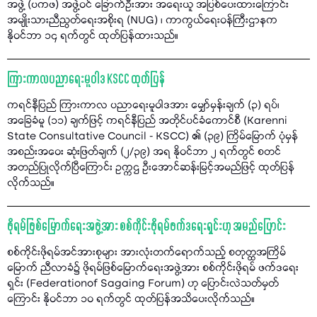
အဖွဲ့ (ပကဖ) အဖွဲ့ဝင် ခြောက်ဦးအား အရေးယူ အပြစ်ပေးထားကြောင်း
အမျိုးသားညီညွတ်ရေးအစိုးရ (NUG) ၊ ကာကွယ်ရေးဝန်ကြီးဌာနက
နိုဝင်ဘာ ၁၄ ရက်တွင် ထုတ်ပြန်ထားသည်။
ကြားကာလပညာရေးမူဝါဒ KSCC ထုတ်ပြန်
ကရင်နီပြည် ကြားကာလ ပညာရေးမူဝါဒအား မျှော်မှန်းချက် (၃) ရပ်၊
အခြေခံမူ (၁၁) ချက်ဖြင့် ကရင်နီပြည် အတိုင်ပင်ခံကောင်စီ (Karenni
State Consultative Council - KSCC) ၏ (၃၉) ကြိမ်မြောက် ပုံမှန်
အစည်းအဝေး ဆုံးဖြတ်ချက် (၂/၃၉) အရ နိုဝင်ဘာ ၂ ရက်တွင် စတင်
အတည်ပြုလိုက်ပြီကြောင်း ဥက္ကဌ ဦးအောင်ဆန်းမြင့်အမည်ဖြင့် ထုတ်ပြန်
လိုက်သည်။
ဖိုရမ်ဖြစ်မြောက်ရေးအဖွဲ့အား စစ်ကိုင်းဖိုရမ်ဖက်ဒရေးရှင်းဟု အမည်ပြောင်း
စစ်ကိုင်းဖိုရမ်အင်အားစုများ အားလုံးတက်ရောက်သည့် စတုတ္ထအကြိမ်
မြောက် ညီလာခံ၌ ဖိုရမ်ဖြစ်မြောက်ရေးအဖွဲ့အား စစ်ကိုင်းဖိုရမ် ဖက်ဒရေး
ရှင်း (Federationof Sagaing Forum) ဟု ပြောင်းလဲသတ်မှတ်
ကြောင်း နိုဝင်ဘာ ၁၀ ရက်တွင် ထုတ်ပြန်အသိပေးလိုက်သည်။