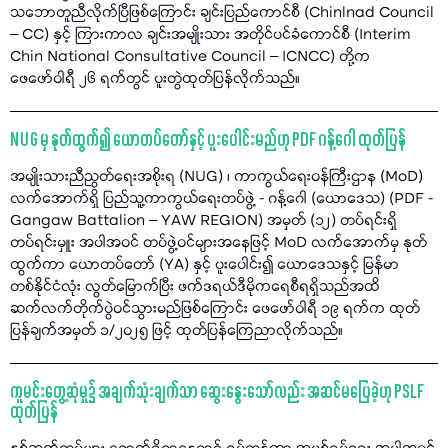
သဘောတူညီလိုက်ပြီဖြစ်ကြောင်း ချင်းပြည်ကောင်စီ (Chinlnad Council
– CC) နှင့် ကြားကာလ ချင်းအမျိုးသား အတိုင်ပင်ခံကောင်စီ (Interim
Chin National Consultative Council – ICNCC) တို့က
ဖေဖော်ဝါရီ ၂၆ ရက်တွင် ပူးတွဲထုတ်ပြန်လိုက်သည်။
NUG မှ နုတ်ထွက်၍ ယောတပ်တော်နှင့် ပူးပေါင်းမည်ဟု PDF ဂန့်ဂေါ ထုတ်ပြန်
အမျိုးသားညီညွတ်ရေးအစိုးရ (NUG) ၊ ကာကွယ်ရေးဝန်ကြီးဌာန (MoD)
လက်အောက်ရှိ ပြည်သူ့ကာကွယ်ရေးတပ်ဖွဲ့ - ဂန့်ဂေါ (ယောဒေသ) (PDF -
Gangaw Battalion – YAW REGION) အမှတ် (၁၂) တပ်ရင်းရှိ
တပ်ရင်းမှူး အပါအဝင် တပ်ဖွဲ့ဝင်များအနေဖြင့် MoD လက်အောက်မှ နုတ်
ထွက်ကာ ယောတပ်တော် (YA) နှင့် ပူးပေါင်း၍ ယောဒေသနှင့် မြန်မာ
တစ်နိုင်ငံလုံး လွတ်မြောက်ပြီး ဖက်ဒရယ်ဒီမိုကရေစီရရှိသည်အထိ
ဆက်လက်တိုက်ပွဲဝင်သွားမည်ဖြစ်ကြောင်း ဖေဖော်ဝါရီ ၁၉ ရက်က ထုတ်
ပြန်ချက်အမှတ် ၁/၂၀၂၅ ဖြင့် ထုတ်ပြန်ကြေညာလိုက်သည်။
ကူမင်းတွေ့ဆုံမှု၌ အချက်သုံးချက်သာ ဆွေးနွေးသော်လည်း အဆင်မပြေခဲ့ဟု PSLF
ထုတ်ပြန်