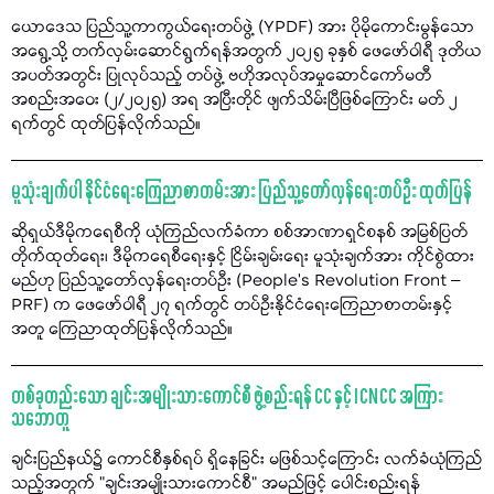
ယောဒေသ ပြည်သူ့ကာကွယ်ရေးတပ်ဖွဲ့ (YPDF) အား ပိုမိုကောင်းမွန်သော
အရွေ့သို့ တက်လှမ်းဆောင်ရွက်ရန်အတွက် ၂၀၂၅ ခုနှစ် ဖေဖော်ဝါရီ ဒုတိယ
အပတ်အတွင်း ပြုလုပ်သည့် တပ်ဖွဲ့ ဗဟိုအလုပ်အမှုဆောင်ကော်မတီ
အစည်းအဝေး (၂/၂၀၂၅) အရ အပြီးတိုင် ဖျက်သိမ်းပြီဖြစ်ကြောင်း မတ် ၂
ရက်တွင် ထုတ်ပြန်လိုက်သည်။
မူသုံးချက်ပါ နိုင်ငံရေးကြေညာစာတမ်းအား ပြည်သူ့တော်လှန်ရေးတပ်ဦး ထုတ်ပြန်
ဆိုရှယ်ဒီမိုကရေစီကို ယုံကြည်လက်ခံကာ စစ်အာဏာရှင်စနစ် အမြစ်ပြတ်
တိုက်ထုတ်ရေး၊ ဒီမိုကရေစီရေးနှင့် ငြိမ်းချမ်းရေး မူသုံးချက်အား ကိုင်စွဲထား
မည်ဟု ပြည်သူ့တော်လှန်ရေးတပ်ဦး (People’s Revolution Front –
PRF) က ဖေဖော်ဝါရီ ၂၇ ရက်တွင် တပ်ဦးနိုင်ငံရေးကြေညာစာတမ်းနှင့်
အတူ ကြေညာထုတ်ပြန်လိုက်သည်။
တစ်ခုတည်းသော ချင်းအမျိုးသားကောင်စီ ဖွဲ့စည်းရန် CC နှင့် ICNCC အကြား
သဘောတူ
ချင်းပြည်နယ်၌ ကောင်စီနှစ်ရပ် ရှိနေခြင်း မဖြစ်သင့်ကြောင်း လက်ခံယုံကြည်
သည့်အတွက် "ချင်းအမျိုးသားကောင်စီ" အမည်ဖြင့် ပေါင်းစည်းရန်