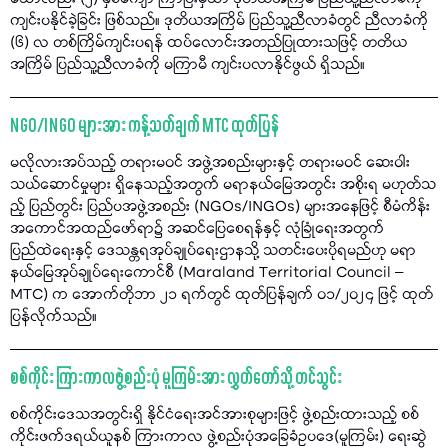
ကျင်းပနိုင်ခဲ့ခြင်း ဖြစ်သည်။ ဒုတိယအကြိမ် ပြည်သူ့ညီလာခံတွင် ညီလာခံကို
(၆) လ တစ်ကြိမ်ကျင်းပရန် ထပ်လောင်းအတည်ပြုထားသဖြင့် တတိယ
အကြိမ် ပြည်သူ့ညီလာခံကို မကြာမီ ကျင်းပလာနိုင်ဖွယ် ရှိသည်။
NGO/INGO များအား ကန့်သတ်ချက် MTC ထုတ်ပြန်
မလိုလားအပ်သည့် တရားမဝင် အဖွဲ့အစည်းများနှင့် တရားမဝင် ဆေးဝါး
သယ်ဆောင်မှုများ ရှိနေသည့်အတွက် မရာနယ်မြေအတွင်း အစိုးရ မဟုတ်သ
ည့် ပြည်တွင်း ပြည်ပအဖွဲ့အစည်း (NGOs/INGOs) များအနေဖြင့် စီမံကိန်း
အကောင်အထည်ဖော်ရာ၌ အဆင်ပြေစေရန်နှင့် လုံခြုံရေးအတွက်
ပြည်ထဲရေးနှင့် ဒေသန္တရအုပ်ချုပ်ရေးဌာနသို့ သတင်းပေးပိုရမည်ဟု မရာ
နယ်မြေအုပ်ချုပ်ရေးကောင်စီ (Maraland Territorial Council –
MTC) က အောက်တိုဘာ ၂၁ ရက်တွင် ထုတ်ပြန်ချက် ၀၁/၂၀၂၄ ဖြင့် ထုတ်
ပြန်လိုက်သည်။
စစ်ကိုင်း ကြားကာလဖွဲ့စည်းပုံ မူကြမ်းအား လွှတ်တော်သို့ တင်သွင်း
စစ်ကိုင်းဒေသအတွင်းရှိ နိုင်ငံရေးအင်အားစုများဖြင့် ဖွဲ့စည်းထားသည့် စစ်
ကိုင်းဖက်ဒရယ်ယူနစ် ကြားကာလ ဖွဲ့စည်းပုံအခြေခံဥပဒေ(မူကြမ်း) ရေးဆွဲ