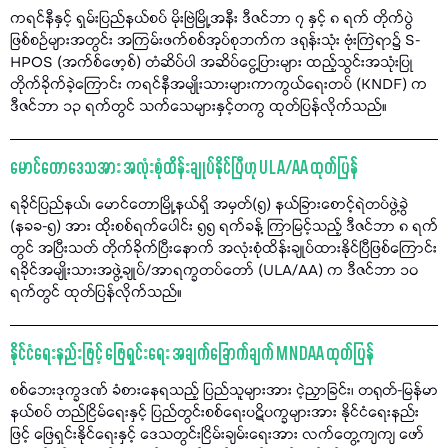
ကရင်နီနှင့် ရှမ်းပြည်နယ်စပ် မိုးဗြဲမြို့အနီး ဒီဇင်ဘာ ၇ နှင့် ၈ ရက် တိုက်ပွဲ
ဖြစ်စဉ်များအတွင်း အကြမ်းဖက်စစ်အုပ်စုဘက်က ဒရုန်းသုံး ဗုံးကြဲရာ၌ S-
HPOS (အက်စ်ဖော့စ်) တံဆိပ်ပါ အဆိပ်ငွေ့ပြားများ ထည့်သွင်းအသုံးပြု
တိုက်ခိုက်ခဲ့ကြောင်း ကရင်နီအမျိုးသားများကာကွယ်ရေးတပ် (KNDF) က
ဒီဇင်ဘာ ၁၃ ရက်တွင် သက်သေများနှင့်တကွ ထုတ်ပြန်လိုက်သည်။
မောင်တောဒေသအား အလုံးစုံထိန်းချုပ်နိုင်ပြီဟု ULA/AA ထုတ်ပြန်
ရခိုင်ပြည်နယ်၊ မောင်တောမြို့နယ်ရှိ အမှတ်(၅) နယ်ခြားစောင့်ရဲတပ်ဖွဲ့ခွဲ
(နခခ-၅) အား ထိုးစစ်ရက်ပေါင်း ၅၅ ရက်ခန့် ကြာမြင့်သည့် ဒီဇင်ဘာ ၈ ရက်
တွင် အပြီးသတ် တိုက်ခိုက်ပြီးနောက် အလုံးစုံထိန်းချုပ်ထားနိုင်ပြီဖြစ်ကြောင်း
ရခိုင်အမျိုးသားအဖွဲ့ချုပ်/အာရက္ခတပ်တော် (ULA/AA) က ဒီဇင်ဘာ ၁၀
ရက်တွင် ထုတ်ပြန်လိုက်သည်။
နိုင်ငံရေးနည်းဖြင့် ဖြေရှင်းရေး အချက်ခြောက်ချက် MNDAA ထုတ်ပြန်
စစ်ဘေးဒုက္ခဒဏ် ခံစားနေရသည့် ပြည်သူများအား ငဲ့ညှာခြင်း၊ တရုတ်-မြန်မာ
နယ်စပ် တည်ငြိမ်ရေးနှင့် ပြည်တွင်းစစ်ရေးပဋိပက္ခများအား နိုင်ငံရေးနည်း
ဖြင့် ဖြေရှင်းနိုင်ရေးနှင့် ဒေသတွင်းငြိမ်းချမ်းရေးအား လက်တွေ့ကျကျ ဖော်