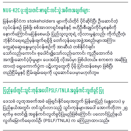
NUG-K2C ပူးတွဲသတင်းစာရှင်းလင်းပွဲ အဓိကအချက်များ
မြန်မာနိုင်ငံက stakeholders များကိုယ်တိုင် ပိုင်ဆိုင်ပြီး ဦးဆောင်တဲ့
လုပ်ငန်းစဉ် ဖြစ်ဖို့၊ စစ်အာဏာရှင်စနစ်နှင့် ဗဟိုဦးစီးချုပ်ကိုင်မှုစနစ်ကို
နောက်ကြောင်းမပြန်စေမယ့်၊ ပြည်သူလူထုရဲ့ လိုလားမှုနဲ့လည်း ကိုက်ညီတဲ့၊
ဘုံနိုင်ငံရေးရည်မှန်းချက်ရရှိဖို့ တော်လှန်ရေးအဖွဲ့အစည်းများအကြား
တွေ့ဆုံဆွေးနွေးမှုလုပ်ငန်းစဥ်ကို အာဆီယံ တစ်နိုင်ငံချင်း
သော်လည်းကောင်း၊ စုပေါင်း၍သော်လည်းကောင်း ကူညီထောက်ခံ
အကျိုးဆောင်ပံ့ပိုးမှုများ ပေးအပ်ဖို့ လိုအပ်မှာ ဖြစ်ပါတယ်။ စကစက အဆိုပြု
ထားတဲ့ ရွေးကောက်ပွဲက ပဋိပက္ခတွေကို ပိုမို ပြင်းထန်စေမှာ ဖြစ်ပြီး
တည်ငြိမ်မှုနှင့် ငြိမ်းချမ်းရေးကို ယူဆောင်ပေးမှာမဟုတ်ဘူး။
ပြည်နယ်တွင်းသွင်းကုန်အပေါ် PSLF/TNLA အခွန်ကင်းလွတ်ခွင့် ပြု
ဒေသခံ လူထုအခက်အခဲ ဖြေရှင်းနိုင်ရေးအတွက် မြန်မာပြည် (မန္တလေး) မှ
ပြည်နယ်အတွင်း တင်သွင်းလာသည့် သွင်းကုန်များအပေါ် အောက်တိုဘာ ၂၅
ရက်မှ စတင်၍ အခွန်ကင်းလွတ်ခွင့်ပြုမည်ဖြစ်ကြောင်း ပလောင်ပြည်နယ်
လွတ်မြောက်ရေးတပ်ဦး (PSLF/TNLA) က ကြေညာထားသည်။