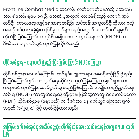
Frontline Combat Medic သင်တန်း တက်ရောက်နေသည့် ဆေးတပ်
သား ရဲဘော်၊ ရဲမေ ၁၈ ဦး သေဆုံးမှုအတွက် တာဝန်ရှိသည့် ကျောင်းအုပ်
တစ်ဦး၊ ကာယလေ့ကျင့်ရေးဆရာတစ်ဦး၊ သင်တန်းအကူတစ်ဦးတို့အား ဗဟို
အဆင့် စစ်တရားခုံရုံးက ပြစ်မှု ထင်ရှားသည့်အတွက် ထောင်ဒဏ်ချမှတ်
လိုက်ပြီ ဖြစ်ကြောင်း ကရင်နီအမျိုးသားကာကွယ်ရေးတပ် (KNDF) က
ဒီဇင်ဘာ ၁၄ ရက်တွင် ထုတ်ပြန်လိုက်သည်။
တိုင်းစစ်ဌာန – ဧရာဝတီ ဖွဲ့စည်းပြီးဖြစ်ကြောင်း NUGကြေညာ
တိုင်းစစ်ဌာနအား စစ်ကြောင်း၊ တပ်ရင်း၊ ဗျူဟာများ အဆင့်ဆင့်ဖြင့် ဖွဲ့စည်း
ပြီးဖြစ်ကြောင်းနှင့် ကာကွယ်ရေးဆိုင်ရာ ထုတ်ပြန်ကြေညာချက်များအား
တရားဝင် ထုတ်ပြန်ဆောင်ရွက်သွားမည်ဖြစ်ကြောင်း အမျိုးသားညီညွတ်ရေး
အစိုးရ (NUG) ၊ ကာကွယ်ရေးဝန်ကြီးဌာန၊ ပြည်သူ့ကာကွယ်ရေးတပ်မတော်
(PDF)၊ တိုင်းစစ်ဌာန (ဧရာဝတီ) က ဒီဇင်ဘာ ၁၂ ရက်တွင် ကြေညာချက်
အမှတ် (၁/၂၀၂၄) ဖြင့် ထုတ်ပြန်ထားသည်။
အကြမ်းဖက်စစ်အုပ်စု အဆိပ်ငွေ့သုံး တိုက်ခိုက်မှုအား သက်သေနှင့်တကွ KNDF ထုတ်
ပြန်