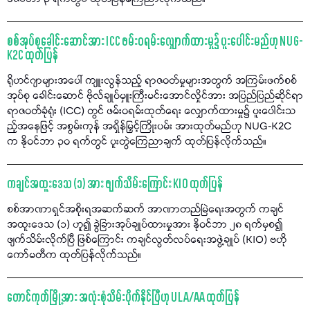
စစ်အုပ်စုခေါင်းဆောင်အား ICC ဖမ်းဝရမ်းလျှောက်ထားမှု၌ ပူးပေါင်းမည်ဟု NUG-
K2C ထုတ်ပြန်
ရိုဟင်ဂျာများအပေါ် ကျူးလွန်သည့် ရာဇဝတ်မှုများအတွက် အကြမ်းဖက်စစ်
အုပ်စု ခေါင်းဆောင် ဗိုလ်ချုပ်မှူးကြီးမင်းအောင်လှိုင်အား အပြည်ပြည်ဆိုင်ရာ
ရာဇဝတ်ခုံရုံး (ICC) တွင် ဖမ်းဝရမ်းထုတ်ရေး လျှောက်ထားမှု၌ ပူးပေါင်းသ
ည့်အနေဖြင့် အစွမ်းကုန် အရှိန်မြှင့်ကြိုးပမ်း အားထုတ်မည်ဟု NUG-K2C
က နိုဝင်ဘာ ၃၀ ရက်တွင် ပူးတွဲကြေညာချက် ထုတ်ပြန်လိုက်သည်။
ကချင်အထူးဒေသ (၁) အား ဖျက်သိမ်းကြောင်း KIO ထုတ်ပြန်
စစ်အာဏာရှင်အစိုးရအဆက်ဆက် အာဏာတည်မြဲရေးအတွက် ကချင်
အထူးဒေသ (၁) ဟူ၍ ခွဲခြားအုပ်ချုပ်ထားမှုအား နိုဝင်ဘာ ၂၈ ရက်မှစ၍
ဖျက်သိမ်းလိုက်ပြီ ဖြစ်ကြောင်း ကချင်လွတ်လပ်ရေးအဖွဲ့ချုပ် (KIO) ဗဟို
ကော်မတီက ထုတ်ပြန်လိုက်သည်။
တောင်ကုတ်မြို့အား အလုံးစုံသိမ်းပိုက်နိုင်ပြီဟု ULA/AA ထုတ်ပြန်