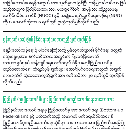
အမြင်ကောင်းစေရန်အတွက် အားထုတ်မှုသာ ဖြစ်ပြီး ဟန်ပြသပ်သပ်သာ ဖြစ်
သည့်အတွက် ပြတ်ပြတ်သားသား ပယ်ချကြောင်း အမျိုးသားညီညွတ်ရေး
အတိုင်ပင်ခံကောင်စီ (NUCC) နှင့် အမျိုးသားညီညွတ်ရေးအစိုးရ (NUG)
တို့က အောက်တိုဘာ ၁ ရက်တွင် ပူးတွဲထုတ်ပြန်လိုက်သည်။.
မွန်လူငယ် (၁၁) ဖွဲ့၏ နိုင်ငံရေးဘုံသဘောတူညီချက် ထုတ်ပြန်
နွေဦးတော်လှန်ရေး၌ ပါဝင်နေကြသည့် မွန်လူငယ်များ၏ နိုင်ငံရေး တွေ့ဆုံ
ဆွေးနွေးမှုအား စက်တင်ဘာလအတွင်းက ပြုလုပ်ပြီးနောက်
အာဏာရှင်စနစ် ဆန့်ကျင်ရေး၊ ဖက်ဒရယ် ဒီမိုကရေစီပြည်ထောင်စု
တည်ဆောက်ရေး ဘုံရည်မှန်းချက်များ အောင်မြင်စေရေးအတွက် အချက်
လေးချက်ပါ ဘုံသဘောတူညီချက်အား စက်တင်ဘာ ၂၀ ရက်တွင် ထုတ်ပြန်
လိုက်သည်။
ပြည်နယ်/လူမျိုးကောင်စီများ ပြည်ထောင်စုတည်ဆောက်ရေး သဘောထား
ပြည်နယ်အားကောင်းရေးမှ ပြည်ထောင်စု အားကောင်းရေး (Bottom-up
Federalism) နှင့် ပတ်သက်သည့် အနာဂတ် ဖက်ဒရယ်ဒီမိုကရေစီ
ပြည်ထောင်စုတည်ဆောက်ရေးဆိုင်ရာ သဘောထားအား ပြည်နယ်အခြေပြု