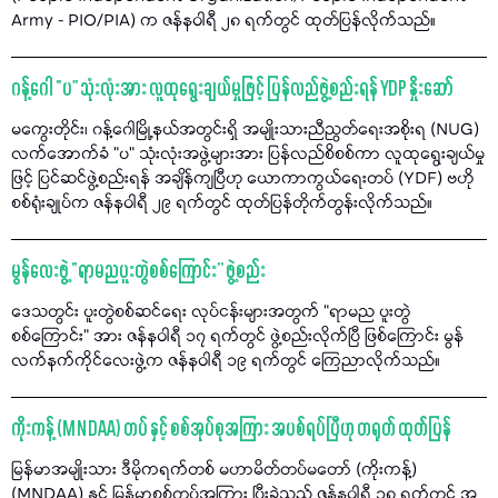
Army - PIO/PIA) က ဇန်နဝါရီ ၂၈ ရက်တွင် ထုတ်ပြန်လိုက်သည်။
ဂန့်ဂေါ “ပ" သုံးလုံးအား လူထုရွေးချယ်မှုဖြင့် ပြန်လည်ဖွဲ့စည်းရန် YDP နှိုးဆော်
မကွေးတိုင်း၊ ဂန့်ဂေါမြို့နယ်အတွင်းရှိ အမျိုးသားညီညွတ်ရေးအစိုးရ (NUG)
လက်အောက်ခံ "ပ" သုံးလုံးအဖွဲ့များအား ပြန်လည်စိစစ်ကာ လူထုရွေးချယ်မှု
ဖြင့် ပြင်ဆင်ဖွဲ့စည်းရန် အချိန်ကျပြီဟု ယောကာကွယ်ရေးတပ် (YDF) ဗဟို
စစ်ရုံးချုပ်က ဇန်နဝါရီ ၂၉ ရက်တွင် ထုတ်ပြန်တိုက်တွန်းလိုက်သည်။
မွန်လေးဖွဲ့ “ရာမညပူးတွဲစစ်ကြောင်း” ဖွဲ့စည်း
ဒေသတွင်း ပူးတွဲစစ်ဆင်ရေး လုပ်ငန်းများအတွက် “ရာမည ပူးတွဲ
စစ်ကြောင်း” အား ဇန်နဝါရီ ၁၇ ရက်တွင် ဖွဲ့စည်းလိုက်ပြီ ဖြစ်ကြောင်း မွန်
လက်နက်ကိုင်လေးဖွဲ့က ဇန်နဝါရီ ၁၉ ရက်တွင် ကြေညာလိုက်သည်။
ကိုးကန့် (MNDAA) တပ် နှင့် စစ်အုပ်စုအကြား အပစ်ရပ်ပြီဟု တရုတ် ထုတ်ပြန်
မြန်မာအမျိုးသား ဒီမိုကရက်တစ် မဟာမိတ်တပ်မတော် (ကိုးကန့်)
(MNDAA) နှင့် မြန်မာစစ်တပ်အကြား ပြီးခဲ့သည့် ဇန်နဝါရီ ၁၈ ရက်တွင် အ