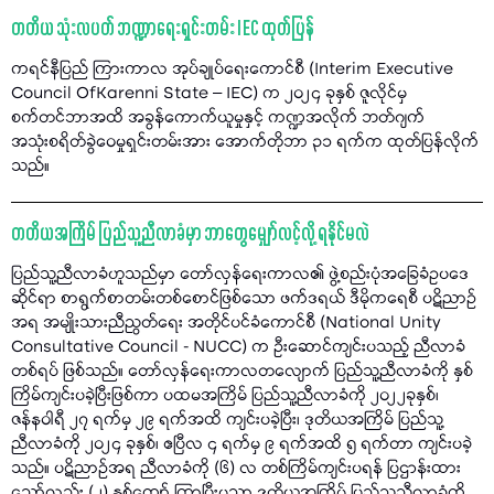
တတိယ သုံးလပတ် ဘဏ္ဍာရေးရှင်းတမ်း IEC ထုတ်ပြန်
ကရင်နီပြည် ကြားကာလ အုပ်ချုပ်ရေးကောင်စီ (Interim Executive
Council OfKarenni State – IEC) က ၂၀၂၄ ခုနှစ် ဇူလိုင်မှ
စက်တင်ဘာအထိ အခွန်ကောက်ယူမှုနှင့် ကဏ္ဍအလိုက် ဘတ်ဂျက်
အသုံးစရိတ်ခွဲဝေမှုရှင်းတမ်းအား အောက်တိုဘာ ၃၁ ရက်က ထုတ်ပြန်လိုက်
သည်။
တတိယအကြိမ် ပြည်သူ့ညီလာခံမှာ ဘာတွေမျှော်လင့်လို့ ရနိုင်မလဲ
ပြည်သူ့ညီလာခံဟူသည်မှာ တော်လှန်ရေးကာလ၏ ဖွဲ့စည်းပုံအခြေခံဥပဒေ
ဆိုင်ရာ စာရွက်စာတမ်းတစ်စောင်ဖြစ်သော ဖက်ဒရယ် ဒီမိုကရေစီ ပဋိညာဉ်
အရ အမျိုးသားညီညွတ်ရေး အတိုင်ပင်ခံကောင်စီ (National Unity
Consultative Council - NUCC) က ဦးဆောင်ကျင်းပသည့် ညီလာခံ
တစ်ရပ် ဖြစ်သည်။ တော်လှန်ရေးကာလတလျောက် ပြည်သူ့ညီလာခံကို နှစ်
ကြိမ်ကျင်းပခဲ့ပြီးဖြစ်ကာ ပထမအကြိမ် ပြည်သူ့ညီလာခံကို ၂၀၂၂ခုနှစ်၊
ဇန်နဝါရီ ၂၇ ရက်မှ ၂၉ ရက်အထိ ကျင်းပခဲ့ပြီး၊ ဒုတိယအကြိမ် ပြည်သူ့
ညီလာခံကို ၂၀၂၄ ခုနှစ်၊ ဧပြီလ ၄ ရက်မှ ၉ ရက်အထိ ၅ ရက်တာ ကျင်းပခဲ့
သည်။ ပဋိညာဉ်အရ ညီလာခံကို (၆) လ တစ်ကြိမ်ကျင်းပရန် ပြဌာန်းထား
သော်လည်း (၂) နှစ်ကျော် ကြာပြီးမှသာ ဒုတိယအကြိမ် ပြည်သူ့ညီလာခံကို