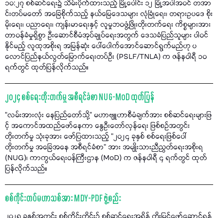
၁၀:၂၇ စစ်ဆင်ရေး၌ သိမ်းပိုက်ထားသည့် မြို့ပေါင်း ၁၂ မြို့အပါအဝင် တအာ
င်းတပ်မတော် အခြေစိုက်သည့် နယ်မြေဒေသများ လုံခြုံရေး၊ တရားဥပဒေ စိုး
မိုးရေး၊ ပညာရေး၊ ကျန်းမာရေးနှင့် လူမှုဘဝဖွံ့ဖြိုးတိုးတက်ရေး ကိစ္စများအား
တာဝန်ခံမှုရှိစွာ ဦးဆောင်စီမံအုပ်ချုပ်ရေးအတွက် ဒေသခံပြည်သူများ ပါဝင်
နိုင်မည့် လူထုအစိုးရ အမြန်ဆုံး ပေါ်ပေါက်အောင်ဆောင်ရွက်မည်ဟု ပ
လောင်ပြည်နယ်လွတ်မြောက်ရေးတပ်ဦး (PSLF/TNLA) က ဇန်နဝါရီ ၁၀
ရက်တွင် ထုတ်ပြန်လိုက်သည်။
၂၀၂၄ စစ်ရေးတိုးတက်မှု အစီရင်ခံစာ NUG-MoD ထုတ်ပြန်
“လမ်းအားလုံး နေပြည်တော်သို့" မဟာဗျူဟာစီမံချက်အား စစ်ဆင်ရေးများဖြ
င့် အကောင်အထည်ဖော်နေကာ နွေဦးတော်လှန်ရေး ဖြစ်စဉ်အတွင်း
တိုးတက်မှု သုံးခုအား ဖော်ပြထားသည့် "၂၀၂၄ ခုနှစ် စစ်ရေးဖြစ်ပေါ်
တိုးတက်မှု အခြေအနေ အစီရင်ခံစာ" အား အမျိုးသားညီညွတ်ရေးအစိုးရ
(NUG)၊ ကာကွယ်ရေးဝန်ကြီးဌာန (MoD) က ဇန်နဝါရီ ၄ ရက်တွင် ထုတ်
ပြန်လိုက်သည်။
စစ်ကိုင်းတပ်မဟာသစ်အား MDY-PDF ဖွဲ့စည်း
၂၀၂၅ ခုနှစ်အတွင်း စစ်ကိုင်းတိုင်း၌ စစ်ဆင်ရေးအရှိန် တိုးမြှင့်ဖော်ဆောင်ရန်