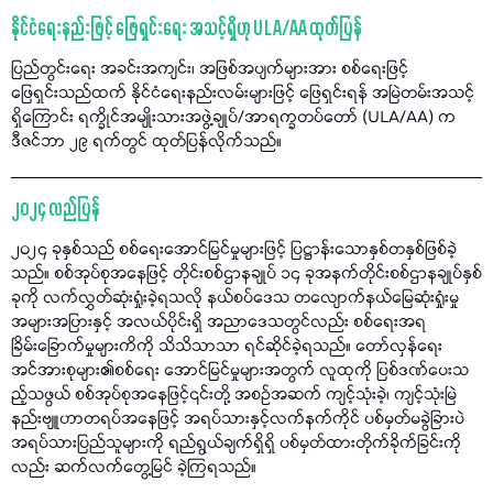
နိုင်ငံရေးနည်းဖြင့် ဖြေရှင်းရေး အသင့်ရှိဟု ULA/AA ထုတ်ပြန်
ပြည်တွင်းရေး အခင်းအကျင်း၊ အဖြစ်အပျက်များအား စစ်ရေးဖြင့်
ဖြေရှင်းသည်ထက် နိုင်ငံရေးနည်းလမ်းများဖြင့် ဖြေရှင်းရန် အမြဲတမ်းအသင့်
ရှိကြောင်း ရက္ခိုင်အမျိုးသားအဖွဲ့ချုပ်/အာရက္ခတပ်တော် (ULA/AA) က
ဒီဇင်ဘာ ၂၉ ရက်တွင် ထုတ်ပြန်လိုက်သည်။
၂၀၂၄ လည်ပြန်
၂၀၂၄ ခုနှစ်သည် စစ်ရေးအောင်မြင်မှုများဖြင့် ပြဋ္ဌာန်းသောနှစ်တနှစ်ဖြစ်ခဲ့
သည်။ စစ်အုပ်စုအနေဖြင့် တိုင်းစစ်ဌာနချုပ် ၁၄ ခုအနက်တိုင်းစစ်ဌာနချုပ်နှစ်
ခုကို လက်လွှတ်ဆုံးရှုံးခဲ့ရသလို နယ်စပ်ဒေသ တလျောက်နယ်မြေဆုံးရှုံးမှု
အများအပြားနှင့် အလယ်ပိုင်းရှိ အညာဒေသတွင်လည်း စစ်ရေးအရ
ခြိမ်းခြောက်မှုများကိကို သိသိသာသာ ရင်ဆိုင်ခဲ့ရသည်။ တော်လှန်ရေး
အင်အားစုများ၏စစ်ရေး အောင်မြင်မှုများအတွက် လူထုကို ပြစ်ဒဏ်ပေးသ
ည့်သဖွယ် စစ်အုပ်စုအနေဖြင့်၎င်းတို့ အစဉ်အဆက် ကျင့်သုံးခဲ့၊ ကျင့်သုံးမြဲ
နည်းဗျူဟာတရပ်အနေဖြင့် အရပ်သားနှင့်လက်နက်ကိုင် ပစ်မှတ်မခွဲခြားပဲ
အရပ်သားပြည်သူများကို ရည်ရွယ်ချက်ရှိရှိ ပစ်မှတ်ထားတိုက်ခိုက်ခြင်းကို
လည်း ဆက်လက်တွေ့မြင် ခဲ့ကြရသည်။