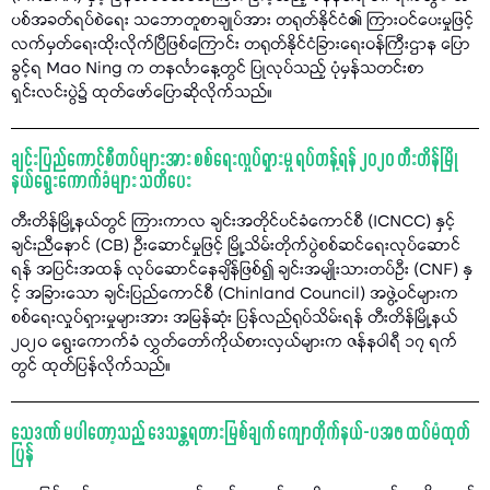
ပစ်အခတ်ရပ်စဲရေး သဘောတူစာချုပ်အား တရုတ်နိုင်ငံ၏ ကြားဝင်ပေးမှုဖြင့်
လက်မှတ်ရေးထိုးလိုက်ပြီဖြစ်ကြောင်း တရုတ်နိုင်ငံခြားရေးဝန်ကြီးဌာန ပြော
ခွင့်ရ Mao Ning က တနင်္လာနေ့တွင် ပြုလုပ်သည့် ပုံမှန်သတင်းစာ
ရှင်းလင်းပွဲ၌ ထုတ်ဖော်ပြောဆိုလိုက်သည်။
ချင်းပြည်ကောင်စီတပ်များအား စစ်ရေးလှုပ်ရှားမှု ရပ်တန့်ရန် ၂၀၂၀ တီးတိန်မြို
နယ်ရွေးကောက်ခံများ သတိပေး
တီးတိန်မြို့နယ်တွင် ကြားကာလ ချင်းအတိုင်ပင်ခံကောင်စီ (ICNCC) နှင့်
ချင်းညီနောင် (CB) ဦးဆောင်မှုဖြင့် မြို့သိမ်းတိုက်ပွဲစစ်ဆင်ရေးလုပ်ဆောင်
ရန် အပြင်းအထန် လုပ်ဆောင်နေချိန်ဖြစ်၍ ချင်းအမျိုးသားတပ်ဦး (CNF) နှ
င့် အခြားသော ချင်းပြည်ကောင်စီ (Chinland Council) အဖွဲ့ဝင်များက
စစ်ရေးလှုပ်ရှားမှုများအား အမြန်ဆုံး ပြန်လည်ရုပ်သိမ်းရန် တီးတိန်မြို့နယ်
၂၀၂၀ ရွေးကောက်ခံ လွှတ်တော်ကိုယ်စားလှယ်များက ဇန်နဝါရီ ၁၇ ရက်
တွင် ထုတ်ပြန်လိုက်သည်။
သေဒဏ် မပါတော့သည့် ဒေသန္တရတားမြစ်ချက် ကျောတိုက်နယ်-ပအဖ ထပ်မံထုတ်
ပြန်