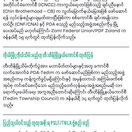
အတိုင်ပင်ခံကောင်စီ (ICNCC) ကာကွယ်ရေးတပ်ဖြစ်သည့် ချင်းညီနောင်
(Chin Brotherhood – CB) က လွတ်မြောက်နယ်မြေအဖြစ် ဖော်ဆောင်
ရန် လုပ်ငန်းစဉ်များချမှတ်ထားပြီးဖြစ်ကာ စစ်ကောင်စီ၊ ချင်းအမျိုးသား
တပ်ဦး (CNF/CNA) နှင့် PDA စသည့် မည်သည့်အဖွဲ့အစည်းကိုမှ မြို့
ပေးအပ်မည် မဟုတ်ကြောင်း Zomi Federal Union/PDF Zoland က
ဇန်နဝါရီ ၁၅ ရက်တွင် ထုတ်ပြန်လိုက်သည်။
ကိုယ်မြို့ ကိုယ်သိမ်းမည်ဟု တီးတိန်မြို့နယ်ကောင်စီ ထုတ်ပြန်
တီးတိန်မြို့သိမ်းတိုက်ပွဲအား မဟာမိတ်တပ်များနှင့်အတူ ကောင်စီ
လက်အောက်ခံ PDA-Tedim က ဖော်ဆောင်မည်ဖြစ်ကာ မည်သည့်အဖွဲ့
အစည်းကမှ ကန့်ကွက်ခွင့်မရှိကြောင်းနှင့် အမှန်တကယ် အကြမ်းဖက်စစ်
အုပ်စု ကင်းစင်စေလိုသော မည်သည့်တော်လှန်ရေးအဖွဲ့အစည်းမဆို လာ
ရောက်ပူးပေါင်းရေး အကူအညီတောင်းဆိုကြောင်း တီးတိန်မြို့နယ်ကောင်စီ
(Tedim Township Council) က ဇန်နဝါရီ ၁၄ ရက်တွင် ထုတ်ပြန်လိုက်
သည်။
ပြည်သူပါဝင်သည့် လူထုအစိုးရ PSLF/TNLA ဖွဲ့စည်းမည်