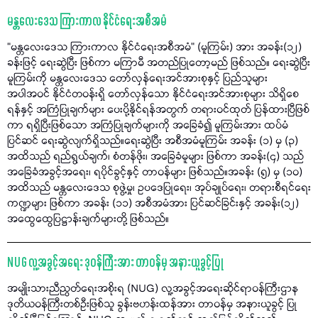
မန္တလေးဒေသ ကြားကာလ နိုင်ငံရေးအစီအမံ
“မန္တလေးဒေသ ကြားကာလ နိုင်ငံရေးအစီအမံ” (မူကြမ်း) အား အခန်း(၁၂)
ခန်းဖြင့် ရေးဆွဲပြီး ဖြစ်ကာ မကြာမီ အတည်ပြုတော့မည် ဖြစ်သည်။ ရေးဆွဲပြီး
မူကြမ်းကို မန္တလေးဒေသ တော်လှန်ရေးအင်အားစုနှင့် ပြည်သူများ
အပါအဝင် နိုင်ငံတဝန်းရှိ တော်လှန်သော နိုင်ငံရေးအင်အားစုများ သိရှိစေ
ရန်နှင့် အကြံပြုချက်များ ပေးပို့နိုင်ရန်အတွက် တရားဝင်ထုတ် ပြန်ထားပြီဖြစ်
ကာ ရရှိပြီးဖြစ်သော အကြံပြုချက်များကို အခြေခံ၍ မူကြမ်းအား ထပ်မံ
ပြင်ဆင် ရေးဆွဲလျက်ရှိသည်။ရေးဆွဲပြီး အစီအမံမူကြမ်း အခန်း (၁) မှ (၃)
အထိသည် ရည်ရွယ်ချက်၊ စံတန်ဖိုး၊ အခြေခံမူများ ဖြစ်ကာ အခန်း(၄) သည်
အခြေခံအခွင့်အရေး၊ ရပိုင်ခွင့်နှင့် တာဝန်များ ဖြစ်သည်။အခန်း (၅) မှ (၁၀)
အထိသည် မန္တလေးဒေသ စုဖွဲ့မှု၊ ဥပဒေပြုရေး၊ အုပ်ချုပ်ရေး၊ တရားစီရင်ရေး
ကဏ္ဍများ ဖြစ်ကာ အခန်း (၁၁) အစီအမံအား ပြင်ဆင်ခြင်းနှင့် အခန်း(၁၂)
အထွေထွေပြဋ္ဌာန်းချက်များတို့ ဖြစ်သည်။
NUG လူ့အခွင့်အရေး ဒုဝန်ကြီးအား တာဝန်မှ အနားယူခွင့်ပြု
အမျိုးသားညီညွတ်ရေးအစိုးရ (NUG) လူ့အခွင့်အရေးဆိုင်ရာဝန်ကြီးဌာန
ဒုတိယဝန်ကြီးတစ်ဦးဖြစ်သူ ခွန်းဗဟန်းထန်အား တာဝန်မှ အနားယူခွင့် ပြု