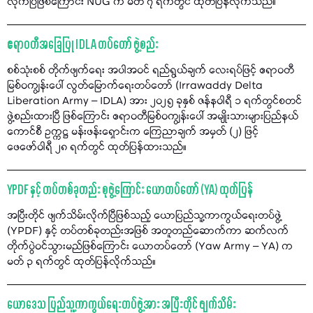
လိုက်ပြီဖြစ်ကြောင်း NUG က မတ် ၇ ရက်တွင် ထုတ်ပြန်လိုက်သည်။
ဧရာဝတီအခြေပြု IDLA တပ်တော် ဖွဲ့စည်း
စစ်သုံးစစ် တိုက်ဖျက်ရေး အပါအဝင် ရည်ရွယ်ချက် လေးရပ်ဖြင့် ဧရာဝတီ
မြစ်ဝကျွန်းပေါ် လွတ်မြောက်ရေးတပ်တော် (Irrawaddy Delta
Liberation Army – IDLA) အား ၂၀၂၅ ခုနှစ် ဇန်နဝါရီ ၁ ရက်တွင်စတင်
ဖွဲ့စည်းထားပြီ ဖြစ်ကြောင်း ဧရာဝတီမြစ်ဝကျွန်းပေါ် အမျိုးသားများပြည်နယ်
ကောင်စီ ဥက္ကဋ္ဌ မန်းဖန်းရှောင်းက ကြေညာချက် အမှတ် (၂) ဖြင့်
ဖေဖော်ဝါရီ ၂၈ ရက်တွင် ထုတ်ပြန်ထားသည်။
YPDF နှင့် တပ်တစ်ခုတည်း စုဖွဲ့ကြောင်း ယောတပ်တော် (YA) ထုတ်ပြန်
အပြီးတိုင် ဖျက်သိမ်းလိုက်ပြီဖြစ်သည့် ယောပြည်သူ့ကာကွယ်ရေးတပ်ဖွဲ့
(YPDF) နှင့် တပ်တစ်ခုတည်းအဖြစ် အတူတည်ဆောက်ကာ ဆက်လက်
တိုက်ပွဲဝင်သွားမည်ဖြစ်ကြောင်း ယောတပ်တော် (Yaw Army – YA) က
မတ် ၃ ရက်တွင် ထုတ်ပြန်လိုက်သည်။
ယောဒေသ ပြည်သူ့ကာကွယ်ရေးတပ်ဖွဲ့အား အပြီးတိုင် ဖျက်သိမ်း