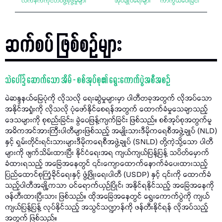
လက်နက်ကိုင်တပ်ဖွဲ့စုဖွဲ့မှုများ
အုပ်ချုပ်ရေးများ
ကာကွယ်ပေးခြင်း
ဆက်စပ် ဖြစ်စဉ်များ
သဲပေါ်၌ ဆောက်သော အိမ် - စစ်အုပ်စု၏ ရွေးကောက်ပွဲအစီအစဉ်
မဲဆန္ဒနယ်မြေပုံကို လိုသလို​ ရေးဆွဲမှုများမှာ ပါတီတခုအတွက် လိုအပ်သော
အနိုင်အရှုံးကို လိုသလို ပုံဖော်နိုင်စေရန်အတွက် ထောက်ခံမှုသေချာသည့်
ဒေသများကို စုစည်းခြင်း၊ ခွဲဝေဖြန့်ကျက်ခြင်း ဖြစ်သည်။ စစ်အုပ်စုအတွက်မူ
အဓိကအင်အားကြီးပါတီများဖြစ်သည့်​ အမျိုးသားဒီမိုကရေစီအဖွဲ့ချုပ် (NLD)
နှင့် ရှမ်းတိုင်းရင်းသားများဒီမိုကရေစီအဖွဲ့ချုပ် (SNLD) တို့ကဲ့သို့သော ပါတီ
များကို ဖျက်သိမ်းထားပြီး နိုင်ငံရေးအရ ကျယ်ကျယ်ပြန့်ပြန့် သပိတ်မှောက်
ခံထားရသည့် အခြေအနေတွင် ၎င်းကျောထောက်နောက်ခံပေးထားသည့်
ပြည်ထောင်စုကြံ့ခိုင်ရေးနှင့် ဖွံ့ဖြိုးရေးပါတီ (USDP) နှင့် ၎င်းကို ထောက်ခံ
သည့်ပါတီအချို့ကသာ ဝင်ရောက်ယှဉ်ပြိုင်၊ အနိုင်ရနိုင်သည့် အခြေအနေကို
ဖန်တီးထားပြီးသား ဖြစ်သည်။ ထိုအခြေအနေတွင် ရွေးကောက်ပွဲကို ကျယ်
ကျယ်ပြန့်ပြန့် လုပ်နိုင်သည့် အသွင်သဏ္ဍာန်ကို ဖန်တီးနိုင်ရန် လိုအပ်သည့်
အတွက် ဖြစ်သည်။