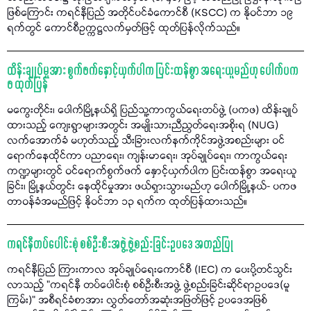
ဖြစ်ကြောင်း ကရင်နီပြည် အတိုင်ပင်ခံကောင်စီ (KSCC) က နိုဝင်ဘာ ၁၉
ရက်တွင် ကောင်စီဥက္ကဋ္ဌလက်မှတ်ဖြင့် ထုတ်ပြန်လိုက်သည်။
ထိန်းချုပ်မှုအား စွက်ဖက်နှောင့်ယှက်ပါက ပြင်းထန်စွာ အရေးယူမည်ဟု ပေါက်ပက
ဖ ထုတ်ပြန်
မကွေးတိုင်း၊ ပေါက်မြို့နယ်ရှိ ပြည်သူ့ကာကွယ်ရေးတပ်ဖွဲ့ (ပကဖ) ထိန်းချုပ်
ထားသည့် ကျေးရွာများအတွင်း အမျိုးသားညီညွတ်ရေးအစိုးရ (NUG)
လက်အောက်ခံ မဟုတ်သည့် သီးခြားလက်နက်ကိုင်အဖွဲ့အစည်းများ ဝင်
ရောက်နေထိုင်ကာ ပညာရေး၊ ကျန်းမာရေး၊ အုပ်ချုပ်ရေး၊ ကာကွယ်ရေး
ကဏ္ဍများတွင် ဝင်ရောက်စွက်ဖက် နှောင့်ယှက်ပါက ပြင်းထန်စွာ အရေးယူ
ခြင်း၊ မြို့နယ်တွင်း နေထိုင်မှုအား ဖယ်ရှားသွားမည်ဟု ပေါက်မြို့နယ်- ပကဖ
တာဝန်ခံအမည်ဖြင့် နိုဝင်ဘာ ၁၃ ရက်က ထုတ်ပြန်ထားသည်။
ကရင်နီတပ်ပေါင်းစုံ စစ်ဦးစီးအဖွဲ့ ဖွဲ့စည်းခြင်းဥပဒေ အတည်ပြု
ကရင်နီပြည် ကြားကာလ အုပ်ချုပ်ရေးကောင်စီ (IEC) က ပေးပို့တင်သွင်း
လာသည့် "ကရင်နီ တပ်ပေါင်းစုံ စစ်ဦးစီးအဖွဲ့ ဖွဲ့စည်းခြင်းဆိုင်ရာဥပဒေ(မူ
ကြမ်း)” အစီရင်ခံစာအား လွှတ်တော်အဆုံးအဖြတ်ဖြင့် ဥပဒေအဖြစ်