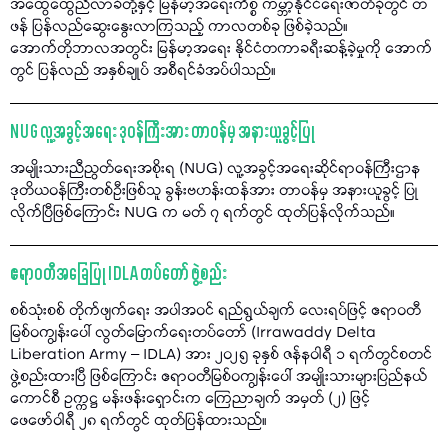
အထွေထွေညီလာခံတို့နှင့် မြန်မာ့အရေးကိစ္စ ကမ္ဘာ့နိုင်ငံရေးဇာတ်ခုံတွင် တ
ဖန် ပြန်လည်ဆွေးနွေးလာကြသည့် ကာလတစ်ခု ဖြစ်ခဲ့သည်။
အောက်တိုဘာလအတွင်း မြန်မာ့အရေး နိုင်ငံတကာခရီးဆန့်ခဲ့မှုကို အောက်
တွင် ပြန်လည် အနှစ်ချုပ် အစီရင်ခံအပ်ပါသည်။
NUG လူ့အခွင့်အရေး ဒုဝန်ကြီးအား တာဝန်မှ အနားယူခွင့်ပြု
အမျိုးသားညီညွတ်ရေးအစိုးရ (NUG) လူ့အခွင့်အရေးဆိုင်ရာဝန်ကြီးဌာန
ဒုတိယဝန်ကြီးတစ်ဦးဖြစ်သူ ခွန်းဗဟန်းထန်အား တာဝန်မှ အနားယူခွင့် ပြု
လိုက်ပြီဖြစ်ကြောင်း NUG က မတ် ၇ ရက်တွင် ထုတ်ပြန်လိုက်သည်။
ဧရာဝတီအခြေပြု IDLA တပ်တော် ဖွဲ့စည်း
စစ်သုံးစစ် တိုက်ဖျက်ရေး အပါအဝင် ရည်ရွယ်ချက် လေးရပ်ဖြင့် ဧရာဝတီ
မြစ်ဝကျွန်းပေါ် လွတ်မြောက်ရေးတပ်တော် (Irrawaddy Delta
Liberation Army – IDLA) အား ၂၀၂၅ ခုနှစ် ဇန်နဝါရီ ၁ ရက်တွင်စတင်
ဖွဲ့စည်းထားပြီ ဖြစ်ကြောင်း ဧရာဝတီမြစ်ဝကျွန်းပေါ် အမျိုးသားများပြည်နယ်
ကောင်စီ ဥက္ကဋ္ဌ မန်းဖန်းရှောင်းက ကြေညာချက် အမှတ် (၂) ဖြင့်
ဖေဖော်ဝါရီ ၂၈ ရက်တွင် ထုတ်ပြန်ထားသည်။