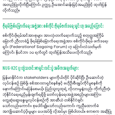
အတည်ပြုလိုက်ပြီကြောင်း ဥက္ကဌ ဦးအောင်ဆန်းမြင့်အမည်ဖြင့် ထုတ်ပြန်
လိုက်သည်။
ဖိုရမ်ဖြစ်မြောက်ရေးအဖွဲ့အား စစ်ကိုင်းဖိုရမ်ဖက်ဒရေးရှင်းဟု အမည်ပြောင်း
စစ်ကိုင်းဖိုရမ်အင်အားစုများ အားလုံးတက်ရောက်သည့် စတုတ္ထအကြိမ်
မြောက် ညီလာခံ၌ ဖိုရမ်ဖြစ်မြောက်ရေးအဖွဲ့အား စစ်ကိုင်းဖိုရမ် ဖက်ဒရေး
ရှင်း (Federationof Sagaing Forum) ဟု ပြောင်းလဲသတ်မှတ်
ကြောင်း နိုဝင်ဘာ ၁၀ ရက်တွင် ထုတ်ပြန်အသိပေးလိုက်သည်။
NUG-K2C ပူးတွဲသတင်းစာရှင်းလင်းပွဲ အဓိကအချက်များ
မြန်မာနိုင်ငံက stakeholders များကိုယ်တိုင် ပိုင်ဆိုင်ပြီး ဦးဆောင်တဲ့
လုပ်ငန်းစဉ် ဖြစ်ဖို့၊ စစ်အာဏာရှင်စနစ်နှင့် ဗဟိုဦးစီးချုပ်ကိုင်မှုစနစ်ကို
နောက်ကြောင်းမပြန်စေမယ့်၊ ပြည်သူလူထုရဲ့ လိုလားမှုနဲ့လည်း ကိုက်ညီတဲ့၊
ဘုံနိုင်ငံရေးရည်မှန်းချက်ရရှိဖို့ တော်လှန်ရေးအဖွဲ့အစည်းများအကြား
တွေ့ဆုံဆွေးနွေးမှုလုပ်ငန်းစဥ်ကို အာဆီယံ တစ်နိုင်ငံချင်း
သော်လည်းကောင်း၊ စုပေါင်း၍သော်လည်းကောင်း ကူညီထောက်ခံ
အကျိုးဆောင်ပံ့ပိုးမှုများ ပေးအပ်ဖို့ လိုအပ်မှာ ဖြစ်ပါတယ်။ စကစက အဆိုပြု