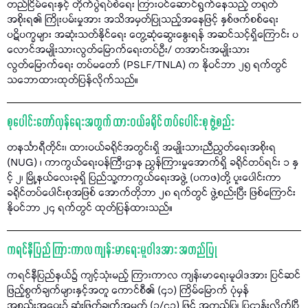
တည်ငြိမ်ရေးနှင့် တိုက်ပွဲရပ်စဲရေး ကြားဝင်ဆောင်ရွက်နေသည့် တရုတ်
အစိုးရ၏ ကြိုးပမ်းမှုအား အသိအမှတ်ပြုသည့်အနေဖြင့် နှစ်ဖက်စစ်ရေး
ပဋိပက္ခများ အဆုံးသတ်နိုင်ရေး တွေ့ဆုံဆွေးနွေးရန် အဆင်သင့်ရှိကြောင်း ပ
လောင်အမျိုးသားလွတ်မြောက်ရေးတပ်ဦး/ တအာင်းအမျိုးသား
လွတ်မြောက်ရေး တပ်မတော် (PSLF/TNLA) က နိုဝင်ဘာ ၂၅ ရက်တွင်
သဘောထားထုတ်ပြန်လိုက်သည်။
စုပေါင်းတော်လှန်ရေးအတွက် ထားဝယ်ခရိုင် တပ်ပေါင်းစု ဖွဲ့စည်း
တနင်္သာရီတိုင်း၊ ထားဝယ်ခရိုင်အတွင်းရှိ အမျိုးသားညီညွတ်ရေးအစိုးရ
(NUG) ၊ ကာကွယ်ရေးဝန်ကြီးဌာန ညွှန်ကြားမှုအောက်ရှိ ခရိုင်တပ်ရင်း ၁ နှ
င့် ၂၊ မြို့နယ်လေးခုရှိ ပြည်သူ့ကာကွယ်ရေးအဖွဲ့ (ပကဖ)တို့ ပူးပေါင်းကာ
ခရိုင်တပ်ပေါင်းစုအဖြစ် အောက်တိုဘာ ၂၈ ရက်တွင် ဖွဲ့စည်းပြီး ဖြစ်ကြောင်း
နိုဝင်ဘာ ၂၄ ရက်တွင် ထုတ်ပြန်ထားသည်။
ကရင်နီပြည် ကြားကာလ ကျန်းမာရေးမူဝါဒအား အတည်ပြု
ကရင်နီပြည်နယ်၌ ကျင့်သုံးမည့် ကြားကာလ ကျန်းမာရေးမူဝါဒအား ပြင်ဆင်
ဖြည့်စွက်ချက်များနှင့်အတူ ကောင်စီ၏ (၄၁) ကြိမ်မြောက် ပုံမှန်
အစည်းအဝေး၌ ဆုံးဖြတ်ချက်အမှတ် (၁/၄၁) ဖြင့် အတည်ပြု ပြဌာန်းလိုက်ပြီ