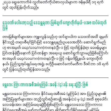
၂၀၂၀ ရွေးကောက်ခံ လွှတ်တော်ကိုယ်စားလှယ်များက ဇန်နဝါရီ ၁၇ ရက်
တွင် ထုတ်ပြန်လိုက်သည်။
သေဒဏ် မပါတော့သည့် ဒေသန္တရတားမြစ်ချက် ကျောတိုက်နယ်-ပအဖ ထပ်မံထုတ်
ပြန်
တားမြစ်ချက်များအား ကျူးလွန်သည်ဟု ထင်ရှားပါက သေဒဏ်အထိ ချမှတ်
နိုင်သည့် တရားစီရင်ခြင်းဖြင့် ဒေသန္တရနည်းဥပဒေအတိုင်း ဆောင်ရွက်မည်
ဟု စာအမှတ် ၀၀၃/၀၁၀/ဂဂ(ကတန)/ဦး-၁ ဖြင့် ထုတ်ပြန်ခဲ့ရာ ဝေဖန်မှုများ
ပြင်းထန်ခဲ့ပြီးနောက် ပြင်းထန်စွာ အရေးယူ ဆောင်ရွက်သွားမည်ဖြစ်ကြောင်း
စာအမှတ် ၀၀၃/၀၁၀/ဂဂ(ကတန)/ဦး-၁ ဖြင့် ဂန့်ဂေါမြို့နယ်၊ ကျောတိုက်
နယ်၊ ပြည်သူ့အုပ်ချုပ်ရေးအဖွဲ့၊ ဗဟိုဦးဆောင်ကော်မတီက ဒီဇင်ဘာ ၁၆ ရက်
တွင် ပြန်လည်ထုတ်ပြန်ထားသည်။
မန္တလေး ကြားကာလအစီအမံမူကြမ်း အခန်း (၄) ခန်း ရေးဆွဲပြီး ဖြစ်
မန္တလေးဒေသ ကြားကာလ နိုင်ငံရေးအစီအမံ (မူကြမ်း) အား ပြည်သူများ၏
အကြံပြုချက်များအား ထည့်သွင်းစဉ်းစား၍ အခန်း(၁) မှ (၄) အထိ စုစုပေါင်း
လေးခန်းအား အကြမ်းရေးဆွဲပြီးဖြစ်ကြောင်း မန္တလေးဒေသ ကြားကာလ
နိုင်ငံရေးအစီအမံ ဖော်ထုတ်မှုဆိုင်ရာ ချိတ်ဆက်ညှိနှိုင်းရေးနှင့် မူကြမ်း