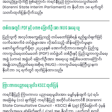
အတည်ပြုလိုက်ပြီ ဖြစ်ကြောင်း ကရင်နီပြည် ကြားကာလလွှတ်တော်
(Karenni State Interim Parliament) က နိုဝင်ဘာ ၁၈ ရက်တွင်
သတင်းထုတ်ပြန်လိုက်သည်။
တစ်လအတွင်း PDF နှင့် ပကဖ ခြောက်ဦးအား NUG အရေးယူ
ပြည်သူကို အလုပ်အကျွေးပြုသည့် တပ်မတော်ဖြစ်ရန် ရည်ရွယ်ချက်ဖြင့်
လက်အောက်ခံ တပ်ဖွဲ့များအား လိုအပ်သည့် ထိန်းကြောင်းမှုများ
ဆောင်ရွက်လျက်ရှိရာ ၂၀၂၄ခုနှစ် အောက်တိုဘာလအတွင်း ပြည်သူ့
ကာကွယ်ရေးတပ်မတော် (PDF) တပ်ဖွဲ့ဝင် တစ်ဦးနှင့် ပြည်သူ့ကာကွယ်ရေး
အဖွဲ့ (ပကဖ) အဖွဲ့ဝင် ခြောက်ဦးအား အရေးယူ အပြစ်ပေးထားကြောင်း
အမျိုးသားညီညွတ်ရေးအစိုးရ (NUG) ၊ ကာကွယ်ရေးဝန်ကြီးဌာနက
နိုဝင်ဘာ ၁၄ ရက်တွင် ထုတ်ပြန်ထားသည်။
ကြားကာလပညာရေးမူဝါဒ KSCC ထုတ်ပြန်
ကရင်နီပြည် ကြားကာလ ပညာရေးမူဝါဒအား မျှော်မှန်းချက် (၃) ရပ်၊
အခြေခံမူ (၁၁) ချက်ဖြင့် ကရင်နီပြည် အတိုင်ပင်ခံကောင်စီ (Karenni
State Consultative Council - KSCC) ၏ (၃၉) ကြိမ်မြောက် ပုံမှန်
အစည်းအဝေး ဆုံးဖြတ်ချက် (၂/၃၉) အရ နိုဝင်ဘာ ၂ ရက်တွင် စတင်