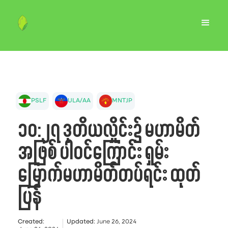
PSLF
ULA/AA
MNTJP
၁၀:၂၇ ဒုတိယလှိုင်း၌ မဟာမိတ်
အဖြစ် ပါဝင်ကြောင်း ရှမ်း
မြောက်မဟာမိတ်တပ်ရင်း ထုတ်
ပြန်
Created
:
Updated
:
June 26, 2024