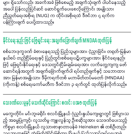
များ ရှိသော်လည်း အခက်အခဲ ဖြစ်စေမည့် အချက်သုံးချက် ပါဝင်နေသည့်
အပေါ် ပြန်လည်ပြင်ဆင် ဆောင်ရွက်ပေးစေလိုကြောင်း အမျိုးသား
ညီညွတ်ရေးအစိုးရ (NUG) က ထိုင်းအစိုးရထံ ဒီဇင်ဘာ ၄ ရက်က
ပန်ကြားချက် ပေးပို့ထားသည်။
နိုင်ငံရေးနည်းဖြင့် ဖြေရှင်းရေး အချက်ခြောက်ချက် MNDAA ထုတ်ပြန်
စစ်ဘေးဒုက္ခဒဏ် ခံစားနေရသည့် ပြည်သူများအား ငဲ့ညှာခြင်း၊ တရုတ်-မြန်မာ
နယ်စပ် တည်ငြိမ်ရေးနှင့် ပြည်တွင်းစစ်ရေးပဋိပက္ခများအား နိုင်ငံရေးနည်း
ဖြင့် ဖြေရှင်းနိုင်ရေးနှင့် ဒေသတွင်းငြိမ်းချမ်းရေးအား လက်တွေ့ကျကျ ဖော်
ဆောင်ရန်အတွက် အချက်ခြောက်ချက်ပါ ရပ်တည်ချက်နှင့် သဘောထား
အား မြန်မာအမျိုးသား ဒီမိုကရက်တစ် မဟာမိတ်တပ်မတော် (MNDAA)
(ကိုးကန့်) စစ်ရေးကော်မတီက ဒီဇင်ဘာ ၃ ရက်တွင် ထုတ်ပြန်လိုက်သည်။
သေဒဏ်ပေးမှုနှင့် မသက်ဆိုင်ကြောင်း စလင်း ပအဖ ထုတ်ပြန်
မကွေးတိုင်း၊ မင်းဘူးခရိုင်၊ စလင်းမြို့နယ် ဂုံညှင်းနွယ်ကျေးရွာတွင် ဖြစ်ပွားသ
ည့် အဓမ္မပြုကျင့်၊ လူသတ်မှု ကျူးလွန်သူ ဦးစဆိုသူအား သေဒဏ်ပေးသည့်
ကိစ္စမှာ စလင်းမြို့နယ် လူသားစာနာတာဝန်ခံ Heineken ၏ တစ်ဦးတည်း
သဘောဆန္ဒဖြင့် ဆုံးဖြတ်ခဲ့ခြင်းဖြစ်ကာ မြို့နယ် ပြည်သူ့အုပ်ချုပ်ရေးအဖွဲ့