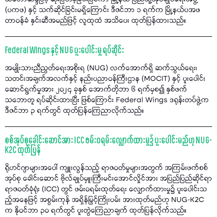
(ပကဖ) နှင့် သက်ဆိုင်ခြင်းမရှိကြောင်း ဒီဇင်ဘာ ၁ ရက်က မြို့နယ်ပအဖ
တာဝန်ခံ နှင်းဆီအမည်ဖြင့် လူထုထံ အသိပေး ထုတ်ပြန်ထားသည်။
Federal Wings နှင့် NUG ပူးပေါင်းမှု ရပ်ဆိုင်း
အမျိုးသားညီညွတ်ရေးအစိုးရ (NUG) လက်အောက်ရှိ ဆက်သွယ်ရေး၊
သတင်းအချက်အလက်နှင့် နည်းပညာဝန်ကြီးဌာန (MOCIT) နှင့် ပူးပေါင်း
ဆောင်ရွက်မှုအား ၂၀၂၄ ခုနှစ် အောက်တိုဘာ ၆ ရက်မှစ၍ နှစ်ဖက်
သဘောတူ ရပ်ဆိုင်းထားပြီး ဖြစ်ကြောင်း Federal Wings ဒရုန်းတပ်ဖွဲ့က
ဒီဇင်ဘာ ၃ ရက်တွင် ထုတ်ပြန်ကြေညာလိုက်သည်။
စစ်အုပ်စုခေါင်းဆောင်အား ICC ဖမ်းဝရမ်းလျှောက်ထားမှု၌ ပူးပေါင်းမည်ဟု NUG-
K2C ထုတ်ပြန်
ရိုဟင်ဂျာများအပေါ် ကျူးလွန်သည့် ရာဇဝတ်မှုများအတွက် အကြမ်းဖက်စစ်
အုပ်စု ခေါင်းဆောင် ဗိုလ်ချုပ်မှူးကြီးမင်းအောင်လှိုင်အား အပြည်ပြည်ဆိုင်ရာ
ရာဇဝတ်ခုံရုံး (ICC) တွင် ဖမ်းဝရမ်းထုတ်ရေး လျှောက်ထားမှု၌ ပူးပေါင်းသ
ည့်အနေဖြင့် အစွမ်းကုန် အရှိန်မြှင့်ကြိုးပမ်း အားထုတ်မည်ဟု NUG-K2C
က နိုဝင်ဘာ ၃၀ ရက်တွင် ပူးတွဲကြေညာချက် ထုတ်ပြန်လိုက်သည်။