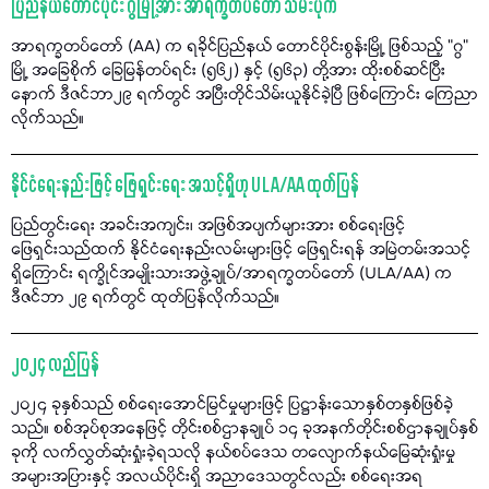
ပြည်နယ်တောင်ပိုင်း ဂွမြို့အား အာရက္ခတပ်တော် သိမ်းပိုက်
အာရက္ခတပ်တော် (AA) က ရခိုင်ပြည်နယ် တောင်ပိုင်းစွန်းမြို့ ဖြစ်သည့် "ဂွ"
မြို့ အခြေစိုက် ခြေမြန်တပ်ရင်း (၅၆၂) နှင့် (၅၆၃) တို့အား ထိုးစစ်ဆင်ပြီး
နောက် ဒီဇင်ဘာ၂၉ ရက်တွင် အပြီးတိုင်သိမ်းယူနိုင်ခဲ့ပြီ ဖြစ်ကြောင်း ကြေညာ
လိုက်သည်။
နိုင်ငံရေးနည်းဖြင့် ဖြေရှင်းရေး အသင့်ရှိဟု ULA/AA ထုတ်ပြန်
ပြည်တွင်းရေး အခင်းအကျင်း၊ အဖြစ်အပျက်များအား စစ်ရေးဖြင့်
ဖြေရှင်းသည်ထက် နိုင်ငံရေးနည်းလမ်းများဖြင့် ဖြေရှင်းရန် အမြဲတမ်းအသင့်
ရှိကြောင်း ရက္ခိုင်အမျိုးသားအဖွဲ့ချုပ်/အာရက္ခတပ်တော် (ULA/AA) က
ဒီဇင်ဘာ ၂၉ ရက်တွင် ထုတ်ပြန်လိုက်သည်။
၂၀၂၄ လည်ပြန်
၂၀၂၄ ခုနှစ်သည် စစ်ရေးအောင်မြင်မှုများဖြင့် ပြဋ္ဌာန်းသောနှစ်တနှစ်ဖြစ်ခဲ့
သည်။ စစ်အုပ်စုအနေဖြင့် တိုင်းစစ်ဌာနချုပ် ၁၄ ခုအနက်တိုင်းစစ်ဌာနချုပ်နှစ်
ခုကို လက်လွှတ်ဆုံးရှုံးခဲ့ရသလို နယ်စပ်ဒေသ တလျောက်နယ်မြေဆုံးရှုံးမှု
အများအပြားနှင့် အလယ်ပိုင်းရှိ အညာဒေသတွင်လည်း စစ်ရေးအရ