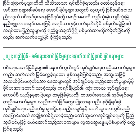
ခြိမ်းခြောက်မှုများကိကို သိသိသာသာ ရင်ဆိုင်ခဲ့ရသည်။ တော်လှန်ရေး
အင်အားစုများ၏စစ်ရေး အောင်မြင်မှုများအတွက် လူထုကို ပြစ်ဒဏ်ပေးသ
ည့်သဖွယ် စစ်အုပ်စုအနေဖြင့်၎င်းတို့ အစဉ်အဆက် ကျင့်သုံးခဲ့၊ ကျင့်သုံးမြဲ
နည်းဗျူဟာတရပ်အနေဖြင့် အရပ်သားနှင့်လက်နက်ကိုင် ပစ်မှတ်မခွဲခြားပဲ
အရပ်သားပြည်သူများကို ရည်ရွယ်ချက်ရှိရှိ ပစ်မှတ်ထားတိုက်ခိုက်ခြင်းကို
လည်း ဆက်လက်တွေ့မြင် ခဲ့ကြရသည်။
၂၀၂၄ လည်ပြန် - စစ်ရေးအောင်မြင်မှုများနောက် သတိပြုဆင်ခြင်စရာများ
စစ်ရေးအောင်မြင်မှုများ၏ နောက်ကွယ်တွင် အုပ်ချုပ်ရေးတည်ဆောက်မှုများ
လည်း ဆက်လက် မြင်တွေ့ခဲ့ရသော နှစ်တနှစ်ဖြစ်ခဲ့သည်။ အထူးသဖြင့်
အလယ်ပိုင်းမဟုတ်သော ဒေသများတွင် အုပ်ချုပ်ရေးတည်ဆောက်မှုများပိုမို
ခိုင်မာအားကောင်းလာခဲ့သည်။ ကရင်နီပြည်၏ ကြားကာလ အုပ်ချုပ်ရေး
ကောင်စီ သည်နမူနာပြစရာ တခုဖြစ်ခဲ့သလို၊ တအာင်းဒေသ၏ အုပ်ချုပ်ရေး
တည်ဆောက်မှုများ လည်းစတင်မြင်တွေ့စပြုလာရသည်။ နဂိုရှိရင်းစွဲ
အုပ်ချုပ်ရေးလည်ပတ်မှု များရှိနေသည့်ကချင်နှင့် ကော်သူးလေတွင်လည်း
အပြောင်းအလဲ အချို့စတင်ရှိလာခဲ့သည်။ကော်သူးလေအုပ်ချုပ်ရေးကို ပြည်
သူပါဝင်မှုဖြင့် ဖော်ဆောင်သည့်သာဓကများ၊ လူထုဆွေးနွေးမှုပုံစံများကို တွေ့
မြင်ရသည်။