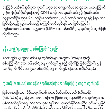
အကြမ်းဖက်စစ်အုပ်စုက ခုတင် ၁၅၀ ဆံ့ ကျောက်မဲဆေးရုံအား လေကြောင်း
မှ ဗုံးကြဲတိုက်ခိုက်မှုကြောင့် CDM ကျန်းမာရေးဝန်ထမ်းနှင့် ရုံးဝန်ထမ်း၊
လူနာတစ်ဦး၊ စုစုပေါင်း သုံးဦးသေဆုံးကာ ၂၀ ဦးကျော် ဒဏ်ရာရရှိခဲ့ရာ ယင်း
ဖြစ်စဉ်သည် လူမဆန်သည့်အကြမ်းဖက်လုပ်ရပ်သာ ဖြစ်ကြောင်း
ကျန်းမာရေးမိသားစု - မန္တလေး (MFM) က ဇန်နဝါရီ ၂၅ ရက်တွင် ထုတ်ပြန်
လိုက်သည်။
မွန်လေးဖွဲ့ “ရာမညပူးတွဲစစ်ကြောင်း” ဖွဲ့စည်း
ဒေသတွင်း ပူးတွဲစစ်ဆင်ရေး လုပ်ငန်းများအတွက် “ရာမည ပူးတွဲ
စစ်ကြောင်း” အား ဇန်နဝါရီ ၁၇ ရက်တွင် ဖွဲ့စည်းလိုက်ပြီ ဖြစ်ကြောင်း မွန်
လက်နက်ကိုင်လေးဖွဲ့က ဇန်နဝါရီ ၁၉ ရက်တွင် ကြေညာလိုက်သည်။
ကိုးကန့် (MNDAA) တပ် နှင့် စစ်အုပ်စုအကြား အပစ်ရပ်ပြီဟု တရုတ် ထုတ်ပြန်
မြန်မာအမျိုးသား ဒီမိုကရက်တစ် မဟာမိတ်တပ်မတော် (ကိုးကန့်)
(MNDAA) နှင့် မြန်မာစစ်တပ်အကြား ပြီးခဲ့သည့် ဇန်နဝါရီ ၁၈ ရက်တွင် အ
ပစ်အခတ်ရပ်စဲရေး သဘောတူစာချုပ်အား တရုတ်နိုင်ငံ၏ ကြားဝင်ပေးမှုဖြင့်
လက်မှတ်ရေးထိုးလိုက်ပြီဖြစ်ကြောင်း တရုတ်နိုင်ငံခြားရေးဝန်ကြီးဌာန ပြော