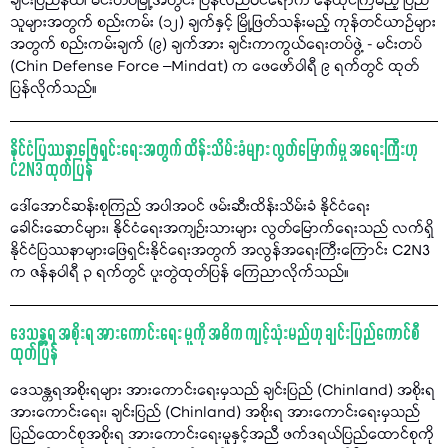
ချင်းပြည်နယ်၊ မင်းတပ်မြို့အတွင်း ပြန်လည်ဝင်ရောက် နေထိုင်ကြမည့် ပြည်
သူများအတွက် စည်းကမ်း (၁၂) ချက်နှင့် မြို့ဖြတ်သန်းမည့် ကုန်တင်ယာဉ်များ
အတွက် စည်းကမ်းချက် (၉) ချက်အား ချင်းကာကွယ်ရေးတပ်ဖွဲ့ - မင်းတပ်
(Chin Defense Force –Mindat) က ဖေဖော်ဝါရီ ၉ ရက်တွင် ထုတ်
ပြန်လိုက်သည်။
နိုင်ငံပြဿနာဖြေရှင်းရေးအတွက် ထိန်းသိမ်းခံများ လွတ်မြောက်မှု အရေးကြီးဟု
C2N3 ထုတ်ပြန်
ဒေါ်အောင်ဆန်းစုကြည် အပါအဝင် ဖမ်းဆီးထိန်းသိမ်းခံ နိုင်ငံရေး
ခေါင်းဆောင်များ၊ နိုင်ငံရေးအကျဉ်းသားများ လွတ်မြောက်ရေးသည် လက်ရှိ
နိုင်ငံပြဿနာများဖြေရှင်းနိုင်ရေးအတွက် အလွန်အရေးကြီးကြောင်း C2N3
က ဇန်နဝါရီ ၃ ရက်တွင် ပူးတွဲထုတ်ပြန် ကြေညာလိုက်သည်။
ဒေသန္တရ အစိုးရ အားကောင်းရေး မူကို အဓိက ကျင့်သုံးမည်ဟု ချင်းပြည်ကောင်စီ
ထုတ်ပြန်
ဒေသန္တရအစိုးရများ အားကောင်းရေးမှသည် ချင်းပြည် (Chinland) အစိုးရ
အားကောင်းရေး၊ ချင်းပြည် (Chinland) အစိုးရ အားကောင်းရေးမှသည်
ပြည်ထောင်စုအစိုးရ အားကောင်းရေးမူနှင့်အညီ ဖက်ဒရယ်ပြည်ထောင်စုကို