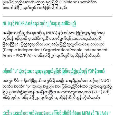
ပူးပေါင်းတည်ဆောက်မည်ဟု ချင်းပြည် (Chinland) ကောင်စီက
ဖေဖော်ဝါရီ ၂ ရက်တွင် ထုတ်ပြန်လိုက်သည်။
NUG နှင့် PIO/PIA စစ်ရေး၊ အုပ်ချုပ်ရေး ပူးပေါင်းမည်
အမျိုးသားညီညွတ်ရေးအစိုးရ (NUG) နှင့် စစ်ရေး၊ ပြည်သူ့အုပ်ချုပ်ရေး
လုပ်ငန်းစဉ်များ၌ ပူးပေါင်းကူညီ ဆောင်ရွက်ရန် သဘောတူညီထားပြီ
ဖြစ်ကြောင်း ပြည်သူ့လွတ်လပ်ရေးအဖွဲ့/ပြည်သူ့လွတ်လပ်ရေးတပ်တော်
(People Independent Organization/People Independent
Army - PIO/PIA) က ဇန်နဝါရီ ၂၈ ရက်တွင် ထုတ်ပြန်လိုက်သည်။
ဂန့်ဂေါ “ပ" သုံးလုံးအား လူထုရွေးချယ်မှုဖြင့် ပြန်လည်ဖွဲ့စည်းရန် YDP နှိုးဆော်
မကွေးတိုင်း၊ ဂန့်ဂေါမြို့နယ်အတွင်းရှိ အမျိုးသားညီညွတ်ရေးအစိုးရ (NUG)
လက်အောက်ခံ "ပ" သုံးလုံးအဖွဲ့များအား ပြန်လည်စိစစ်ကာ လူထုရွေးချယ်မှု
ဖြင့် ပြင်ဆင်ဖွဲ့စည်းရန် အချိန်ကျပြီဟု ယောကာကွယ်ရေးတပ် (YDF) ဗဟို
စစ်ရုံးချုပ်က ဇန်နဝါရီ ၂၉ ရက်တွင် ထုတ်ပြန်တိုက်တွန်းလိုက်သည်။
သုံးဦးသေသည့် ကျောက်မဲဆေးရုံ လေကြောင်းတိုက်ခိုက်ခံရမှု MFM နှင့် TNLA ရှုံ့ချ