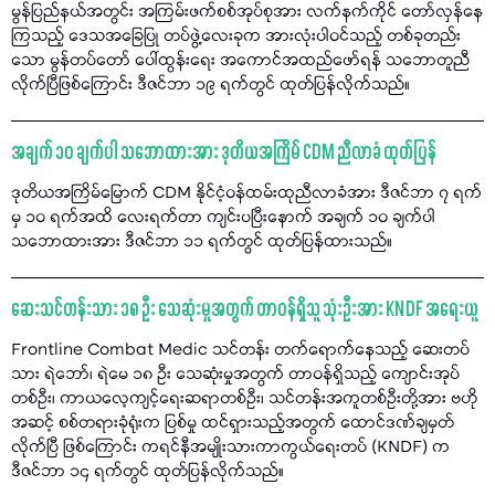
မွန်ပြည်နယ်အတွင်း အကြမ်းဖက်စစ်အုပ်စုအား လက်နက်ကိုင် တော်လှန်နေ
ကြသည့် ဒေသအခြေပြု တပ်ဖွဲ့လေးခုက အားလုံးပါဝင်သည့် တစ်ခုတည်း
သော မွန်တပ်တော် ပေါ်ထွန်းရေး အကောင်အထည်ဖော်ရန် သဘောတူညီ
လိုက်ပြီဖြစ်ကြောင်း ဒီဇင်ဘာ ၁၉ ရက်တွင် ထုတ်ပြန်လိုက်သည်။
အချက် ၁၀ ချက်ပါ သဘောထားအား ဒုတိယအကြိမ် CDM ညီလာခံ ထုတ်ပြန်
ဒုတိယအကြိမ်မြောက် CDM နိုင်ငံ့ဝန်ထမ်းထုညီလာခံအား ဒီဇင်ဘာ ၇ ရက်
မှ ၁၀ ရက်အထိ လေးရက်တာ ကျင်းပပြီးနောက် အချက် ၁၀ ချက်ပါ
သဘောထားအား ဒီဇင်ဘာ ၁၁ ရက်တွင် ထုတ်ပြန်ထားသည်။
ဆေးသင်တန်းသား ၁၈ ဦး သေဆုံးမှုအတွက် တာဝန်ရှိသူ သုံးဦးအား KNDF အရေးယူ
Frontline Combat Medic သင်တန်း တက်ရောက်နေသည့် ဆေးတပ်
သား ရဲဘော်၊ ရဲမေ ၁၈ ဦး သေဆုံးမှုအတွက် တာဝန်ရှိသည့် ကျောင်းအုပ်
တစ်ဦး၊ ကာယလေ့ကျင့်ရေးဆရာတစ်ဦး၊ သင်တန်းအကူတစ်ဦးတို့အား ဗဟို
အဆင့် စစ်တရားခုံရုံးက ပြစ်မှု ထင်ရှားသည့်အတွက် ထောင်ဒဏ်ချမှတ်
လိုက်ပြီ ဖြစ်ကြောင်း ကရင်နီအမျိုးသားကာကွယ်ရေးတပ် (KNDF) က
ဒီဇင်ဘာ ၁၄ ရက်တွင် ထုတ်ပြန်လိုက်သည်။