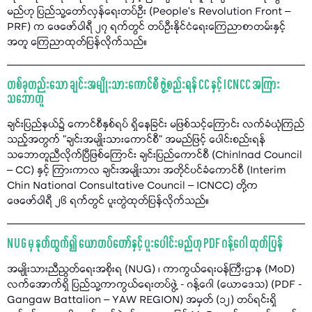
မည်ဟု ပြည်သူ့တော်လှန်ရေးတပ်ဦး (People’s Revolution Front –
PRF) က ဖေဖော်ဝါရီ ၂၇ ရက်တွင် တပ်ဦးနိုင်ငံရေးကြေညာစာတမ်းနှင့်
အတူ ကြေညာထုတ်ပြန်လိုက်သည်။
တစ်ခုတည်းသော ချင်းအမျိုးသားကောင်စီ ဖွဲ့စည်းရန် CC နှင့် ICNCC အကြား
သဘောတူ
ချင်းပြည်နယ်၌ ကောင်စီနှစ်ရပ် ရှိနေခြင်း မဖြစ်သင့်ကြောင်း လက်ခံယုံကြည်
သည့်အတွက် "ချင်းအမျိုးသားကောင်စီ" အမည်ဖြင့် ပေါင်းစည်းရန်
သဘောတူညီလိုက်ပြီဖြစ်ကြောင်း ချင်းပြည်ကောင်စီ (Chinlnad Council
– CC) နှင့် ကြားကာလ ချင်းအမျိုးသား အတိုင်ပင်ခံကောင်စီ (Interim
Chin National Consultative Council – ICNCC) တို့က
ဖေဖော်ဝါရီ ၂၆ ရက်တွင် ပူးတွဲထုတ်ပြန်လိုက်သည်။
NUG မှ နုတ်ထွက်၍ ယောတပ်တော်နှင့် ပူးပေါင်းမည်ဟု PDF ဂန့်ဂေါ ထုတ်ပြန်
အမျိုးသားညီညွတ်ရေးအစိုးရ (NUG) ၊ ကာကွယ်ရေးဝန်ကြီးဌာန (MoD)
လက်အောက်ရှိ ပြည်သူ့ကာကွယ်ရေးတပ်ဖွဲ့ - ဂန့်ဂေါ (ယောဒေသ) (PDF -
Gangaw Battalion – YAW REGION) အမှတ် (၁၂) တပ်ရင်းရှိ