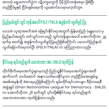
ထားတဲ့ ရွေးကောက်ပွဲက ပဋိပက္ခတွေကို ပိုမို ပြင်းထန်စေမှာ ဖြစ်ပြီး
တည်ငြိမ်မှုနှင့် ငြိမ်းချမ်းရေးကို ယူဆောင်ပေးမှာမဟုတ်ဘူး။
ပြည်နယ်တွင်းသွင်းကုန်အပေါ် PSLF/TNLA အခွန်ကင်းလွတ်ခွင့် ပြု
ဒေသခံ လူထုအခက်အခဲ ဖြေရှင်းနိုင်ရေးအတွက် မြန်မာပြည် (မန္တလေး) မှ
ပြည်နယ်အတွင်း တင်သွင်းလာသည့် သွင်းကုန်များအပေါ် အောက်တိုဘာ ၂၅
ရက်မှ စတင်၍ အခွန်ကင်းလွတ်ခွင့်ပြုမည်ဖြစ်ကြောင်း ပလောင်ပြည်နယ်
လွတ်မြောက်ရေးတပ်ဦး (PSLF/TNLA) က ကြေညာထားသည်။
နိုင်ငံရေးရပ်တည်ချက် သဘောထားအား SNLD ထုတ်ပြန်
တိုက်ခိုက်ရေးအောင်ပွဲများမှသည် ပြည်သူ့နိုင်ငံရေးအောင်ပွဲများအထိ
ဆက်လက် သယ်ဆောင် အနားသတ်ပေးနိုင်မှသာ တည်ငြိမ်အေးချမ်းမှု
အစစ်အမှန်ကို ခံစားရမည်ဖြစ်ကြောင်း ရှမ်းတိုင်းရင်းသားများ ဒီမိုကရေစီ
အဖွဲ့ချုပ် (Shan Nationalities League for Democracy - SNLD)
က အောက်တိုဘာ ၂၆ ရက်တွင် ၎င်းတို့၏နိုင်ငံရေး ရပ်တည်ချက်
သဘောထားအား ထုတ်ပြန်ထားသည်။