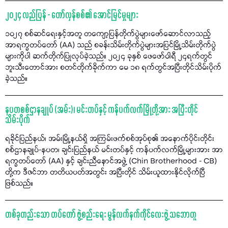
၂၀၂၄ လည်ပြန် - တော်လှန်စစ်၏ အောင်မြင်မှုများ
၁၀၂၇ စစ်ဆင်ရေးနှင့်အတူ တကျော့ပြန်တိုက်ပွဲများဖော်ဆောင်လာသည့်
အာရက္ခတပ်တော် (AA) သည် စခန်းသိမ်းတိုက်ပွဲများအပြင်မြို့သိမ်းတိုက်ပွဲ
များကိုပါ ဆက်တိုက်ပြုလုပ်ခဲ့သည်။ ၂၀၂၄ ခုနှစ် ဖေဖော်ဝါရီ ၂၄ရက်တွင်
ဘူးသီးတောင်အား စတင်တိုက်ခိုက်ကာ မေ ၁၈ ရက်တွင်အပြီးတိုင်သိမ်းပိုက်
ခဲ့သည်။
နပတစစ်ဌာနချုပ် (အမ်း)၊ မင်းတပ်နှင့် ကန်ပက်လက်မြို့တို့အား အပြီးတိုင်
သိမ်းပိုက်
ရခိုင်ပြည်နယ်၊ အမ်းမြို့နယ်ရှိ အကြမ်းဖက်စစ်အုပ်စု၏ အနောက်ပိုင်းတိုင်း
စစ်ဌာနချုပ်-နပတ၊ ချင်းပြည်နယ် မင်းတပ်နှင့် ကန်ပက်လက်မြို့များအား အာ
ရက္ခတပ်တော် (AA) နှင့် ချင်းညီနောင်အဖွဲ့ (Chin Brotherhood - CB)
တို့က ဒီဇင်ဘာ တတိယပတ်အတွင်း အပြီးတိုင် သိမ်းယူထားနိုင်လိုက်ပြီ
ဖြစ်သည်။
တစ်ခုတည်းသော တပ်တော် ဖွဲ့စည်းရေး မွန်လက်နက်ကိုင်လေးဖွဲ့ သဘောတူ