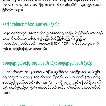
(NUG)၊ ကာကွယ်ရေးဝန်ကြီးဌာန (MoD) က ဇန်နဝါရီ ၄ ရက်တွင် ထုတ်
ပြန်လိုက်သည်။
စစ်ကိုင်းတပ်မဟာသစ်အား MDY-PDF ဖွဲ့စည်း
၂၀၂၅ ခုနှစ်အတွင်း စစ်ကိုင်းတိုင်း၌ စစ်ဆင်ရေးအရှိန် တိုးမြှင့်ဖော်ဆောင်ရန်
အတွက် တပ်မဟာသစ်အား ဖွဲ့စည်းလိုက်ပြီဖြစ်ကြောင်း ပြည်သူ့
ကာကွယ်ရေးတပ်မတော် - မန္တလေး (MDY-PDF) က ဒီဇင်ဘာ ၃၀ ရက်
တွင် ထုတ်ပြန်ကြေညာထားသည်။
ဗမာလူမျိုးကိုယ်စားပြု ဗမာ့တပ်တော် (သို့) ဗမာလူမျိုးစုတပ်တော် ဖွဲ့စည်း
ပင်လုံစိတ်ဓာတ်အား နိုင်ငံရေးမူအဖြစ် ဆွဲကိုင်ကာ ဗမာပြည်နယ် ပေါ်ထွန်း
ရေးအတွက် ဗမာလူမျိုးစုကို ကိုယ်စားပြုသည့် "ဗမာ့တပ်တော် (သို့မဟုတ်)
ဗမာလူမျိုးစုတပ်မတော်- Bamar Army ကို ၂၀၂၅ ခုနှစ် ဇန်ဝဝါရီ ၁ ရက်
တွင် စတင်ဖွဲ့စည်းကြောင်း ဗမာ့တပ်တော် ဗဟိုကော်မတီက ကြေညာလိုက်
သည်။