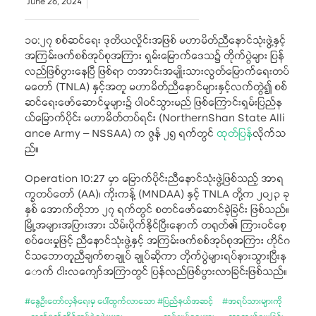
June 26, 2024
၁၀:၂၇ စစ်ဆင်ရေး ဒုတိယလှိုင်းအဖြစ် မဟာမိတ်ညီနောင်သုံးဖွဲ့နှင့်
အကြမ်းဖက်စစ်အုပ်စုအကြား ရှမ်းမြောက်ဒေသ၌ တိုက်ပွဲများ ပြန်
လည်ဖြစ်ပွားနေပြီ ဖြစ်ရာ တအာင်းအမျိုးသားလွတ်မြောက်ရေးတပ်
မတော် (TNLA) နှင့်အတူ မဟာမိတ်ညီနောင်များနှင့်လက်တွဲ၍ စစ်
ဆင်ရေးဖော်ဆောင်မှုများ၌ ပါဝင်သွားမည် ဖြစ်ကြောင်းရှမ်းပြည်န
ယ်မြောက်ပိုင်း မဟာမိတ်တပ်ရင်း (NorthernShan State Alli
ance Army – NSSAA) က ဇွန် ၂၅ ရက်တွင်
ထုတ်ပြန်
လိုက်သ
ည်။
Operation 10:27 မှာ မြောက်ပိုင်းညီနောင်သုံးဖွဲ့ဖြစ်သည့် အာရ
က္ခတပ်တော် (AA)၊ ကိုးကန့် (MNDAA) နှင့် TNLA တို့က ၂၀၂၃ ခု
နှစ် အောက်တိုဘာ ၂၇ ရက်တွင် စတင်ဖော်ဆောင်ခဲ့ခြင်း ဖြစ်သည်။
မြို့အများအပြားအား သိမ်းပိုက်နိုင်ပြီးနောက် တရုတ်၏ ကြားဝင်စေ့
စပ်ပေးမှုဖြင့် ညီနောင်သုံးဖွဲ့နှင့် အကြမ်းဖက်စစ်အုပ်စုအကြား ဟိုင်ဂ
င်သဘောတူညီချက်စာချုပ် ချုပ်ဆိုကာ တိုက်ပွဲများရပ်နားသွားပြီးန
ောက် ငါးလကျော်အကြာတွင် ပြန်လည်ဖြစ်ပွားလာခြင်းဖြစ်သည်။
#
နွေဦးတော်လှန်ရေးမှ ပေါ်ထွက်လာသော
#
ပြည်နယ်အဆင့်
#
အရပ်သားများကို