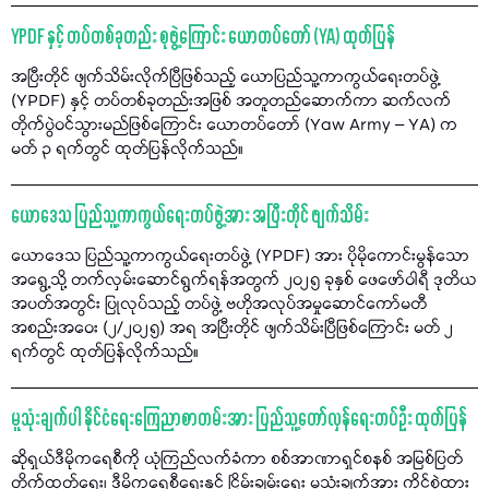
YPDF နှင့် တပ်တစ်ခုတည်း စုဖွဲ့ကြောင်း ယောတပ်တော် (YA) ထုတ်ပြန်
အပြီးတိုင် ဖျက်သိမ်းလိုက်ပြီဖြစ်သည့် ယောပြည်သူ့ကာကွယ်ရေးတပ်ဖွဲ့
(YPDF) နှင့် တပ်တစ်ခုတည်းအဖြစ် အတူတည်ဆောက်ကာ ဆက်လက်
တိုက်ပွဲဝင်သွားမည်ဖြစ်ကြောင်း ယောတပ်တော် (Yaw Army – YA) က
မတ် ၃ ရက်တွင် ထုတ်ပြန်လိုက်သည်။
ယောဒေသ ပြည်သူ့ကာကွယ်ရေးတပ်ဖွဲ့အား အပြီးတိုင် ဖျက်သိမ်း
ယောဒေသ ပြည်သူ့ကာကွယ်ရေးတပ်ဖွဲ့ (YPDF) အား ပိုမိုကောင်းမွန်သော
အရွေ့သို့ တက်လှမ်းဆောင်ရွက်ရန်အတွက် ၂၀၂၅ ခုနှစ် ဖေဖော်ဝါရီ ဒုတိယ
အပတ်အတွင်း ပြုလုပ်သည့် တပ်ဖွဲ့ ဗဟိုအလုပ်အမှုဆောင်ကော်မတီ
အစည်းအဝေး (၂/၂၀၂၅) အရ အပြီးတိုင် ဖျက်သိမ်းပြီဖြစ်ကြောင်း မတ် ၂
ရက်တွင် ထုတ်ပြန်လိုက်သည်။
မူသုံးချက်ပါ နိုင်ငံရေးကြေညာစာတမ်းအား ပြည်သူ့တော်လှန်ရေးတပ်ဦး ထုတ်ပြန်
ဆိုရှယ်ဒီမိုကရေစီကို ယုံကြည်လက်ခံကာ စစ်အာဏာရှင်စနစ် အမြစ်ပြတ်
တိုက်ထုတ်ရေး၊ ဒီမိုကရေစီရေးနှင့် ငြိမ်းချမ်းရေး မူသုံးချက်အား ကိုင်စွဲထား