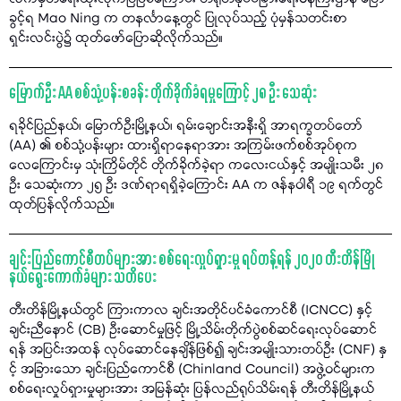
ခွင့်ရ Mao Ning က တနင်္လာနေ့တွင် ပြုလုပ်သည့် ပုံမှန်သတင်းစာ
ရှင်းလင်းပွဲ၌ ထုတ်ဖော်ပြောဆိုလိုက်သည်။
မြောက်ဦး AA စစ်သုံ့ပန်းစခန်း တိုက်ခိုက်ခံရမှုကြောင့် ၂၈ ဦး သေဆုံး
ရခိုင်ပြည်နယ်၊ မြောက်ဦးမြို့နယ်၊ ရမ်းချောင်းအနီးရှိ အာရက္ခတပ်တော်
(AA) ၏ စစ်သုံ့ပန်းများ ထားရှိရာနေရာအား အကြမ်းဖက်စစ်အုပ်စုက
လေကြောင်းမှ သုံးကြိမ်တိုင် တိုက်ခိုက်ခဲ့ရာ ကလေးငယ်နှင့် အမျိုးသမီး ၂၈
ဦး သေဆုံးကာ ၂၅ ဦး ဒဏ်ရာရရှိခဲ့ကြောင်း AA က ဇန်နဝါရီ ၁၉ ရက်တွင်
ထုတ်ပြန်လိုက်သည်။
ချင်းပြည်ကောင်စီတပ်များအား စစ်ရေးလှုပ်ရှားမှု ရပ်တန့်ရန် ၂၀၂၀ တီးတိန်မြို
နယ်ရွေးကောက်ခံများ သတိပေး
တီးတိန်မြို့နယ်တွင် ကြားကာလ ချင်းအတိုင်ပင်ခံကောင်စီ (ICNCC) နှင့်
ချင်းညီနောင် (CB) ဦးဆောင်မှုဖြင့် မြို့သိမ်းတိုက်ပွဲစစ်ဆင်ရေးလုပ်ဆောင်
ရန် အပြင်းအထန် လုပ်ဆောင်နေချိန်ဖြစ်၍ ချင်းအမျိုးသားတပ်ဦး (CNF) နှ
င့် အခြားသော ချင်းပြည်ကောင်စီ (Chinland Council) အဖွဲ့ဝင်များက
စစ်ရေးလှုပ်ရှားမှုများအား အမြန်ဆုံး ပြန်လည်ရုပ်သိမ်းရန် တီးတိန်မြို့နယ်