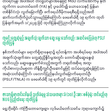
တပ်ရင်းမှူး အပါအဝင် တပ်ဖွဲ့ဝင်များအနေဖြင့် MoD လက်အောက်မှ နုတ်
ထွက်ကာ ယောတပ်တော် (YA) နှင့် ပူးပေါင်း၍ ယောဒေသနှင့် မြန်မာ
တစ်နိုင်ငံလုံး လွတ်မြောက်ပြီး ဖက်ဒရယ်ဒီမိုကရေစီရရှိသည်အထိ
ဆက်လက်တိုက်ပွဲဝင်သွားမည်ဖြစ်ကြောင်း ဖေဖော်ဝါရီ ၁၉ ရက်က ထုတ်
ပြန်ချက်အမှတ် ၁/၂၀၂၅ ဖြင့် ထုတ်ပြန်ကြေညာလိုက်သည်။
ကူမင်းတွေ့ဆုံမှု၌ အချက်သုံးချက်သာ ဆွေးနွေးသော်လည်း အဆင်မပြေခဲ့ဟု PSLF
ထုတ်ပြန်
နှစ်ဘက်တပ်များ ရောက်ရှိရာနေရာ၌ ရပ်တန့်ကာ အပစ်ရပ်ရေး အပါအဝင်
အချက်သုံးချက်အား တွေ့ဆုံညှိနှိုင်းမှုအတွင်း တောင်းဆိုဆွေးနွေးခဲ့
သော်လည်း ဆွေးနွေးမှုခက်ခဲသည့်အတွက် တရုတ်အစိုးရ အထူး
ကိုယ်စားလှယ်မစ္စတာ တိန့်ရှီကျွင်းဦးဆောင်မှုဖြင့် ထပ်မံတွေ့ဆုံရန်ဖြင့်သာ
အဆုံးသတ်ခဲ့ကြောင်း ပလောင်ပြည်နယ်လွတ်မြောက်ရေးတပ်ဦး
(PSLF/TNLA) က ဖေဖော်ဝါရီ ၁၉ ရက်တွင် ထုတ်ပြန်လိုက်သည်။
ဖာသာရ်မာတင်ဒေါနယ် သတ်ခံရမှု သံသယတရားခံ (၁၀) ဦးအား စစ်ခုံရုံး တင်မည်ဟု
NUG ပြည်ထဲရေး ထုတ်ပြန်
ရွှေဘိုခရိုင်၊ ကံကြီးတောကျေးရွာ၊ လုဒ်မယ်တော်သခင်မ ဘုရားကျောင်း၌