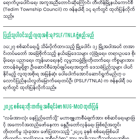
ရောက်ပူးပေါင်းရေး အကူအညီတောင်းဆိုကြောင်း တီးတိန်မြို့နယ်ကောင်စီ
(Tedim Township Council) က ဇန်နဝါရီ ၁၄ ရက်တွင် ထုတ်ပြန်လိုက်
သည်။
ပြည်သူပါဝင်သည့် လူထုအစိုးရ PSLF/TNLA ဖွဲ့စည်းမည်
၁၀:၂၇ စစ်ဆင်ရေး၌ သိမ်းပိုက်ထားသည့် မြို့ပေါင်း ၁၂ မြို့အပါအဝင် တအာ
င်းတပ်မတော် အခြေစိုက်သည့် နယ်မြေဒေသများ လုံခြုံရေး၊ တရားဥပဒေ စိုး
မိုးရေး၊ ပညာရေး၊ ကျန်းမာရေးနှင့် လူမှုဘဝဖွံ့ဖြိုးတိုးတက်ရေး ကိစ္စများအား
တာဝန်ခံမှုရှိစွာ ဦးဆောင်စီမံအုပ်ချုပ်ရေးအတွက် ဒေသခံပြည်သူများ ပါဝင်
နိုင်မည့် လူထုအစိုးရ အမြန်ဆုံး ပေါ်ပေါက်အောင်ဆောင်ရွက်မည်ဟု ပ
လောင်ပြည်နယ်လွတ်မြောက်ရေးတပ်ဦး (PSLF/TNLA) က ဇန်နဝါရီ ၁၀
ရက်တွင် ထုတ်ပြန်လိုက်သည်။
၂၀၂၄ စစ်ရေးတိုးတက်မှု အစီရင်ခံစာ NUG-MoD ထုတ်ပြန်
“လမ်းအားလုံး နေပြည်တော်သို့" မဟာဗျူဟာစီမံချက်အား စစ်ဆင်ရေးများဖြ
င့် အကောင်အထည်ဖော်နေကာ နွေဦးတော်လှန်ရေး ဖြစ်စဉ်အတွင်း
တိုးတက်မှု သုံးခုအား ဖော်ပြထားသည့် "၂၀၂၄ ခုနှစ် စစ်ရေးဖြစ်ပေါ်
တိုးတက်မှု အခြေအနေ အစီရင်ခံစာ" အား အမျိုးသားညီညွတ်ရေးအစိုးရ