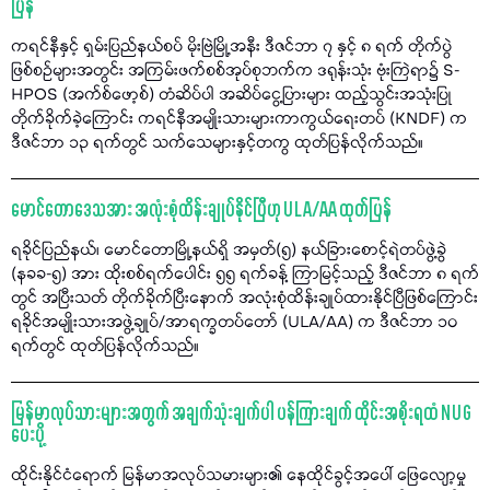
ပြန်
ကရင်နီနှင့် ရှမ်းပြည်နယ်စပ် မိုးဗြဲမြို့အနီး ဒီဇင်ဘာ ၇ နှင့် ၈ ရက် တိုက်ပွဲ
ဖြစ်စဉ်များအတွင်း အကြမ်းဖက်စစ်အုပ်စုဘက်က ဒရုန်းသုံး ဗုံးကြဲရာ၌ S-
HPOS (အက်စ်ဖော့စ်) တံဆိပ်ပါ အဆိပ်ငွေ့ပြားများ ထည့်သွင်းအသုံးပြု
တိုက်ခိုက်ခဲ့ကြောင်း ကရင်နီအမျိုးသားများကာကွယ်ရေးတပ် (KNDF) က
ဒီဇင်ဘာ ၁၃ ရက်တွင် သက်သေများနှင့်တကွ ထုတ်ပြန်လိုက်သည်။
မောင်တောဒေသအား အလုံးစုံထိန်းချုပ်နိုင်ပြီဟု ULA/AA ထုတ်ပြန်
ရခိုင်ပြည်နယ်၊ မောင်တောမြို့နယ်ရှိ အမှတ်(၅) နယ်ခြားစောင့်ရဲတပ်ဖွဲ့ခွဲ
(နခခ-၅) အား ထိုးစစ်ရက်ပေါင်း ၅၅ ရက်ခန့် ကြာမြင့်သည့် ဒီဇင်ဘာ ၈ ရက်
တွင် အပြီးသတ် တိုက်ခိုက်ပြီးနောက် အလုံးစုံထိန်းချုပ်ထားနိုင်ပြီဖြစ်ကြောင်း
ရခိုင်အမျိုးသားအဖွဲ့ချုပ်/အာရက္ခတပ်တော် (ULA/AA) က ဒီဇင်ဘာ ၁၀
ရက်တွင် ထုတ်ပြန်လိုက်သည်။
မြန်မာလုပ်သားများအတွက် အချက်သုံးချက်ပါ ပန်ကြားချက် ထိုင်းအစိုးရထံ NUG
ပေးပို့
ထိုင်းနိုင်ငံရောက် မြန်မာအလုပ်သမားများ၏ နေထိုင်ခွင့်အပေါ် ဖြေလျော့မှု