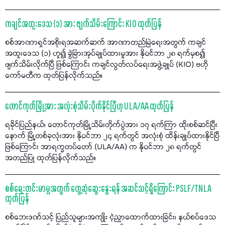
ကချင်အထူးဒေသ (၁) အား ဖျက်သိမ်းကြောင်း KIO ထုတ်ပြန်
စစ်အာဏာရှင်အစိုးရအဆက်ဆက် အာဏာတည်မြဲရေးအတွက် ကချင်
အထူးဒေသ (၁) ဟူ၍ ခွဲခြားအုပ်ချုပ်ထားမှုအား နိုဝင်ဘာ ၂၈ ရက်မှစ၍
ဖျက်သိမ်းလိုက်ပြီ ဖြစ်ကြောင်း ကချင်လွတ်လပ်ရေးအဖွဲ့ချုပ် (KIO) ဗဟို
ကော်မတီက ထုတ်ပြန်လိုက်သည်။
တောင်ကုတ်မြို့အား အလုံးစုံသိမ်းပိုက်နိုင်ပြီဟု ULA/AA ထုတ်ပြန်
ရခိုင်ပြည်နယ်၊ တောင်ကုတ်မြို့သိမ်းတိုက်ပွဲအား ၁၇ ရက်ကြာ ထိုးစစ်ဆင်ပြီး
နောက် မြို့တစ်ခုလုံးအား နိုဝင်ဘာ ၂၄ ရက်တွင် အလုံးစုံ ထိန်းချုပ်ထားနိုင်ပြီ
ဖြစ်ကြောင်း အာရက္ခတပ်တော် (ULA/AA) က နိုဝင်ဘာ ၂၈ ရက်တွင်
အတည်ပြု ထုတ်ပြန်လိုက်သည်။
စစ်ရေးတင်းမာမှုအတွက် တွေ့ဆုံဆွေးနွေးရန် အဆင်သင့်ရှိကြောင်း PSLF/TNLA
ထုတ်ပြန်
စစ်ဘေးဒဏ်သင့် ပြည်သူများအကျိုး ငဲ့ညှာထောက်ထားခြင်း၊ နယ်စပ်ဒေသ