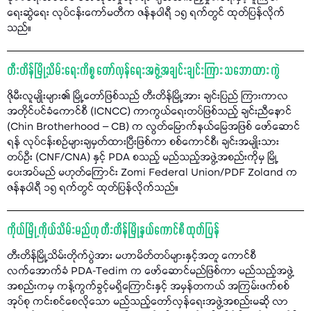
ရေးဆွဲရေး လုပ်ငန်းကော်မတီက ဇန်နဝါရီ ၁၅ ရက်တွင် ထုတ်ပြန်လိုက်
သည်။
တီးတိန်မြို့သိမ်းရေးကိစ္စ တော်လှန်ရေးအဖွဲ့အချင်းချင်းကြား သဘောထား ကွဲ
ဇိုမီးလူမျိုးများ၏ မြို့တော်ဖြစ်သည် တီးတိန်မြို့အား ချင်းပြည် ကြားကာလ
အတိုင်ပင်ခံကောင်စီ (ICNCC) ကာကွယ်ရေးတပ်ဖြစ်သည့် ချင်းညီနောင်
(Chin Brotherhood – CB) က လွတ်မြောက်နယ်မြေအဖြစ် ဖော်ဆောင်
ရန် လုပ်ငန်းစဉ်များချမှတ်ထားပြီးဖြစ်ကာ စစ်ကောင်စီ၊ ချင်းအမျိုးသား
တပ်ဦး (CNF/CNA) နှင့် PDA စသည့် မည်သည့်အဖွဲ့အစည်းကိုမှ မြို့
ပေးအပ်မည် မဟုတ်ကြောင်း Zomi Federal Union/PDF Zoland က
ဇန်နဝါရီ ၁၅ ရက်တွင် ထုတ်ပြန်လိုက်သည်။
ကိုယ်မြို့ ကိုယ်သိမ်းမည်ဟု တီးတိန်မြို့နယ်ကောင်စီ ထုတ်ပြန်
တီးတိန်မြို့သိမ်းတိုက်ပွဲအား မဟာမိတ်တပ်များနှင့်အတူ ကောင်စီ
လက်အောက်ခံ PDA-Tedim က ဖော်ဆောင်မည်ဖြစ်ကာ မည်သည့်အဖွဲ့
အစည်းကမှ ကန့်ကွက်ခွင့်မရှိကြောင်းနှင့် အမှန်တကယ် အကြမ်းဖက်စစ်
အုပ်စု ကင်းစင်စေလိုသော မည်သည့်တော်လှန်ရေးအဖွဲ့အစည်းမဆို လာ