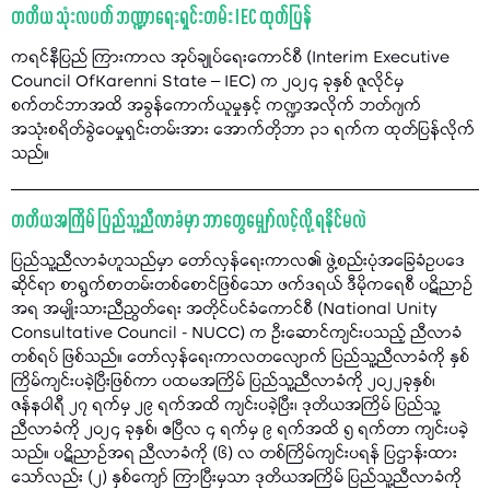
တတိယ သုံးလပတ် ဘဏ္ဍာရေးရှင်းတမ်း IEC ထုတ်ပြန်
ကရင်နီပြည် ကြားကာလ အုပ်ချုပ်ရေးကောင်စီ (Interim Executive
Council OfKarenni State – IEC) က ၂၀၂၄ ခုနှစ် ဇူလိုင်မှ
စက်တင်ဘာအထိ အခွန်ကောက်ယူမှုနှင့် ကဏ္ဍအလိုက် ဘတ်ဂျက်
အသုံးစရိတ်ခွဲဝေမှုရှင်းတမ်းအား အောက်တိုဘာ ၃၁ ရက်က ထုတ်ပြန်လိုက်
သည်။
တတိယအကြိမ် ပြည်သူ့ညီလာခံမှာ ဘာတွေမျှော်လင့်လို့ ရနိုင်မလဲ
ပြည်သူ့ညီလာခံဟူသည်မှာ တော်လှန်ရေးကာလ၏ ဖွဲ့စည်းပုံအခြေခံဥပဒေ
ဆိုင်ရာ စာရွက်စာတမ်းတစ်စောင်ဖြစ်သော ဖက်ဒရယ် ဒီမိုကရေစီ ပဋိညာဉ်
အရ အမျိုးသားညီညွတ်ရေး အတိုင်ပင်ခံကောင်စီ (National Unity
Consultative Council - NUCC) က ဦးဆောင်ကျင်းပသည့် ညီလာခံ
တစ်ရပ် ဖြစ်သည်။ တော်လှန်ရေးကာလတလျောက် ပြည်သူ့ညီလာခံကို နှစ်
ကြိမ်ကျင်းပခဲ့ပြီးဖြစ်ကာ ပထမအကြိမ် ပြည်သူ့ညီလာခံကို ၂၀၂၂ခုနှစ်၊
ဇန်နဝါရီ ၂၇ ရက်မှ ၂၉ ရက်အထိ ကျင်းပခဲ့ပြီး၊ ဒုတိယအကြိမ် ပြည်သူ့
ညီလာခံကို ၂၀၂၄ ခုနှစ်၊ ဧပြီလ ၄ ရက်မှ ၉ ရက်အထိ ၅ ရက်တာ ကျင်းပခဲ့
သည်။ ပဋိညာဉ်အရ ညီလာခံကို (၆) လ တစ်ကြိမ်ကျင်းပရန် ပြဌာန်းထား
သော်လည်း (၂) နှစ်ကျော် ကြာပြီးမှသာ ဒုတိယအကြိမ် ပြည်သူ့ညီလာခံကို