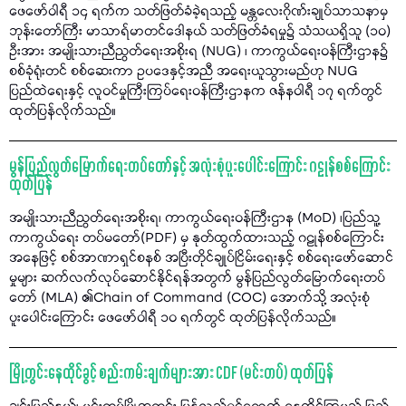
ဖေဖော်ဝါရီ ၁၄ ရက်က သတ်ဖြတ်ခံခဲ့ရသည့် မန္တလေးဂိုဏ်းချုပ်သာသနာမှ
ဘုန်းတော်ကြီး မာသာရ်မာတင်ဒေါနယ် သတ်ဖြတ်ခံရမှု၌ သံသယရှိသူ (၁၀)
ဦးအား အမျိုးသားညီညွတ်ရေးအစိုးရ (NUG) ၊ ကာကွယ်ရေးဝန်ကြီးဌာန၌
စစ်ခုံရုံးတင် စစ်ဆေးကာ ဥပဒေနှင့်အညီ အရေးယူသွားမည်ဟု NUG
ပြည်ထဲရေးနှင့် လူဝင်မှုကြီးကြပ်ရေးဝန်ကြီးဌာနက ဇန်နဝါရီ ၁၇ ရက်တွင်
ထုတ်ပြန်လိုက်သည်။
မွန်ပြည်လွတ်မြောက်ရေးတပ်တော်နှင့် အလုံးစုံပူးပေါင်းကြောင်း ဂဠုန်စစ်ကြောင်း
ထုတ်ပြန်
အမျိုးသားညီညွတ်ရေးအစိုးရ၊ ကာကွယ်ရေးဝန်ကြီးဌာန (MoD) ၊ပြည်သူ့
ကာကွယ်ရေး တပ်မတော်(PDF) မှ နုတ်ထွက်ထားသည့် ဂဠုန်စစ်ကြောင်း
အနေဖြင့် စစ်အာဏာရှင်စနစ် အပြီးတိုင်ချုပ်ငြိမ်းရေးနှင့် စစ်ရေးဖော်ဆောင်
မှုများ ဆက်လက်လုပ်ဆောင်နိုင်ရန်အတွက် မွန်ပြည်လွတ်မြောက်ရေးတပ်
တော် (MLA) ၏Chain of Command (COC) အောက်သို့ အလုံးစုံ
ပူးပေါင်းကြောင်း ဖေဖော်ဝါရီ ၁၀ ရက်တွင် ထုတ်ပြန်လိုက်သည်။
မြို့တွင်းနေထိုင်ခွင့် စည်းကမ်းချက်များအား CDF (မင်းတပ်) ထုတ်ပြန်