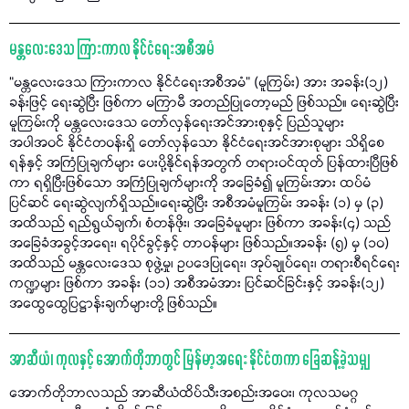
မန္တလေးဒေသ ကြားကာလ နိုင်ငံရေးအစီအမံ
“မန္တလေးဒေသ ကြားကာလ နိုင်ငံရေးအစီအမံ” (မူကြမ်း) အား အခန်း(၁၂)
ခန်းဖြင့် ရေးဆွဲပြီး ဖြစ်ကာ မကြာမီ အတည်ပြုတော့မည် ဖြစ်သည်။ ရေးဆွဲပြီး
မူကြမ်းကို မန္တလေးဒေသ တော်လှန်ရေးအင်အားစုနှင့် ပြည်သူများ
အပါအဝင် နိုင်ငံတဝန်းရှိ တော်လှန်သော နိုင်ငံရေးအင်အားစုများ သိရှိစေ
ရန်နှင့် အကြံပြုချက်များ ပေးပို့နိုင်ရန်အတွက် တရားဝင်ထုတ် ပြန်ထားပြီဖြစ်
ကာ ရရှိပြီးဖြစ်သော အကြံပြုချက်များကို အခြေခံ၍ မူကြမ်းအား ထပ်မံ
ပြင်ဆင် ရေးဆွဲလျက်ရှိသည်။ရေးဆွဲပြီး အစီအမံမူကြမ်း အခန်း (၁) မှ (၃)
အထိသည် ရည်ရွယ်ချက်၊ စံတန်ဖိုး၊ အခြေခံမူများ ဖြစ်ကာ အခန်း(၄) သည်
အခြေခံအခွင့်အရေး၊ ရပိုင်ခွင့်နှင့် တာဝန်များ ဖြစ်သည်။အခန်း (၅) မှ (၁၀)
အထိသည် မန္တလေးဒေသ စုဖွဲ့မှု၊ ဥပဒေပြုရေး၊ အုပ်ချုပ်ရေး၊ တရားစီရင်ရေး
ကဏ္ဍများ ဖြစ်ကာ အခန်း (၁၁) အစီအမံအား ပြင်ဆင်ခြင်းနှင့် အခန်း(၁၂)
အထွေထွေပြဋ္ဌာန်းချက်များတို့ ဖြစ်သည်။
အာဆီယံ၊ ကုလနှင့် အောက်တိုဘာတွင် မြန်မာ့အရေး နိုင်ငံတကာ ခြေဆန့်ခဲ့သမျှ
အောက်တိုဘာလသည် အာဆီယံထိပ်သီးအစည်းအဝေး၊ ကုလသမဂ္ဂ