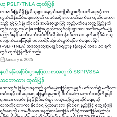
ဟု PSLF/TNLA ထုတ်ပြန်
တအာင်းပြည်ရှိ ပြည်သူများ ရေရှည်အကျိုးစီးပွားတိုးတက်ရေးနှင့် ကာ
ကွယ်ထိန်းသိမ်းရေးအတွက် ယခင်အစိုးရအဆက်ဆက်က ထုတ်ပေးထား
သည့် ခွင့်ပြုမိန့်၊ လိုင်စင်၊ အမိန့်စာများဖြင့် လည်ပတ်နေသည့် ပြည်နယ်
တွင်း သတ္တုလုပ်ငန်း၊ အခြားပုဂ္ဂလိကလုပ်ငန်းများအား အသိအမှတ်မပြု
ကြောင်းနှင့် ဆက်လက်လုပ်ကိုင်လိုပါက နိုဝင်ဘာ ၃၀ ရက်မတိုင်မီ ရယူ
လျှောက်ထားကြရန် ပလောင်ပြည်နယ်လွတ်မြောက်ရေးတပ်ဦး
(PSLF/TNLA) အထွေထွေအုပ်ချုပ်ရေးဌာန (ရုံးချုပ်) ကမေ ၃၁ ရက်
တွင် ထုတ်ပြန်လိုက်သည်။
January 6, 2025
နယ်မြေအငြင်းပွားမှုပြဿနာအတွက် SSPP/SSA
သဘောထား ထုတ်ပြန်
ဒေသတွင်း ဖြစ်ပွားနေသည့် နယ်မြေအငြင်းပွားမှုနှင့် ပတ်သက်၍ မလိုလား
အပ်သည့် စစ်ရေးအရ ဖြေရှင်းမှုများကို ဖိတ်ခေါ်ရာ ရောက်သည့်ကိစ္စရပ်
များအား မလုပ်ရန်နှင့် ငြိမ်းချမ်းစွာ အတူယှဉ်တွဲနေထိုင်ရေးမူကို
လက်ကိုင်ထားကာ နိုင်ငံရေးပြဿနာအား နိုင်ငံရေးနည်းဖြင့် တွေ့ဆုံဖြေ
ရှင်းရေးကို ပထမဦးစားပေးနည်းလမ်းအဖြစ် ကိုင်စွဲထားဆဲဖြစ်ကြောင်း