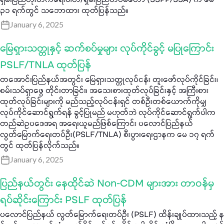
ရှမ်းပြည်တိုးတက်ရေးပါတီ/ရှမ်းပြည်တပ်မတော် (SSPP/SSA) က မေ
၃၁ ရက်တွင် သဘောထား ထုတ်ပြန်သည်။
January 6, 2025
မြေရှားသတ္တုနှင့် ဆက်စပ်မှုများ လုပ်ကိုင်ခွင့် မပြုကြောင်း
PSLF/TNLA ထုတ်ပြန်
တအောင်းပြည်နယ်အတွင်း မြေရှားသတ္တုလုပ်ငန်း တူးဖော်လုပ်ကိုင်ခြင်း၊
စမ်းသပ်ရှာဖွေ တိုင်းတာခြင်း၊ အသေးစားထုတ်လုပ်ခြင်းနှင့် အကြီးစား
ထုတ်လုပ်ခြင်းများကို မည်သည့်လုပ်ငန်းရှင် တစ်ဦးတစ်ယောက်ကိုမျှ
လုပ်ကိုင်ဆောင်ရွက်ရန် ခွင့်ပြုမည် မဟုတ်ဘဲ လုပ်ကိုင်ဆောင်ရွက်ပါက
တည်ဆဲဥပဒေအရ အရေးယူမည်ဖြစ်ကြောင်း ပလောင်ပြည်နယ်
လွတ်မြောက်ရေးတပ်ဦး(PSLF/TNLA) စီးပွားရေးဌာနက မေ ၁၇ ရက်
တွင် ထုတ်ပြန်လိုက်သည်။
January 6, 2025
ပြည်နယ်တွင်း နေထိုင်ဆဲ Non-CDM များအား တာဝန်မှ
ရပ်ဆိုင်းကြောင်း PSLF ထုတ်ပြန်
ပလောင်ပြည်နယ် လွတ်မြောက်ရေးတပ်ဦး (PSLF) ထိန်းချုပ်ထားသည့် န