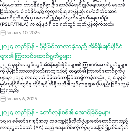
ကိစ္စများအား တာဝန်ခံမှုရှိစွာ ဦးဆောင်စီမံအုပ်ချုပ်ရေးအတွက် ဒေသခံ
ပြည်သူများ ပါဝင်နိုင်မည့် လူထုအစိုးရ အမြန်ဆုံး ပေါ်ပေါက်အောင်
ဆောင်ရွက်မည်ဟု ပလောင်ပြည်နယ်လွတ်မြောက်ရေးတပ်ဦး
(PSLF/TNLA) က ဇန်နဝါရီ ၁၀ ရက်တွင် ထုတ်ပြန်လိုက်သည်။
January 10, 2025
၂၀၂၄ လည်ပြန် - ပိုမိုမြင်သာလာခဲ့သည့် အိမ်နီးချင်းနိုင်ငံ
များ၏ ကြားဝင်ဆောင်ရွက်မှုများ
၂၀၂၄ ခုနှစ်အတွင်းတွင်အိမ်နီးချင်းနိုင်ငံများ၏ ကြားဝင်ဆောင်ရွက်မှုများ
ကို ပိုမိုမြင်သာလာခဲ့သည်။အထူးသဖြင့် တရုတ်၏ ကြားဝင်ဆောင်ရွက်မှု
များမှာ ၂၀၂၄ တလျောက် ပိုမိုထင်သာမြင်သာရှိလာခဲ့သည်။ ၂၀၂၄ ခုနှစ်
နှစ်ကုန်ပိုင်းတွင်မူ ထိုင်းနှင့် အိန္ဒိယတို့၏လှုပ်ရှားမှုများကိုလည်း မြင်တွေ့ခဲ့
ကြရသည်။
January 6, 2025
၂၀၂၄ လည်ပြန် - တော်လှန်စစ်၏ အောင်မြင်မှုများ
၁၀၂၇ စစ်ဆင်ရေးနှင့်အတူ တကျော့ပြန်တိုက်ပွဲများဖော်ဆောင်လာသည့်
အာရက္ခတပ်တော် (AA) သည် စခန်းသိမ်းတိုက်ပွဲများအပြင်မြို့သိမ်းတိုက်