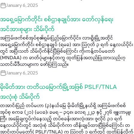
January 6, 2025
အရှေ့မြောက်တိုင်း စစ်ဌာနချုပ်အား တော်လှန်ရေး
အင်အားစုများ သိမ်းပိုက်
အကြမ်းဖက်စစ်အုပ်စု၏ရှမ်းပြည်မြောက်ပိုင်း၊ လားရှိုးမြို့အထိုင်
အရှေ့မြောက်တိုင်း စစ်ဌာနချုပ် (ရမခ) အား သြဂုတ် ၃ ရက် နေ့လယ်ပိုင်း
တွင် အပြီးသတ် သိမ်းပိုက်နိုင်ပြီဖြစ်ကြောင်း ကိုးကန့်တပ်မတော်
(MNDAA) က ဓာတ်ပုံများနှင့်တကွ ထုတ်ပြန်အတည်ပြုထားသည်ဟု
သတင်းမီဒီယာများက ဖော်ပြကြသည်။
January 6, 2025
မိုးမိတ်အား တတိယမြောက်မြို့အဖြစ် PSLF/TNLA
အလုံးစုံ သိမ်းပိုက်
တအာင်းပြည် တပ်မဟာ (၃)နယ်မြေ မိုးမိတ်မြို့နယ်ရှိ အကြမ်းဖက်စစ်
အုပ်စု စကခ (၂၁) (မပခ)၊ ခမရ – ၃၄၈၊ ခလရ ၂၂၃ နှင့် ၂၇၆ ဗျူဟာမှူး
ကြီး အခြေချကွပ်ကဲနေသည့် တပ်စခန်းအားလုံးအား ဇူလိုင် ၃၁ ရက်
နေ့လယ်ပိုင်းတွင် အလုံးစုံ သိမ်းပိုက်ကာ ထိန်းချုပ်ထားပြီဖြစ်ကြောင်း တ
အာင်းတပ်မတော်( PSLF/TNLA) က သြဂုတ် ၁ ရက်တွင် ထုတ်ပြန်လိုက်