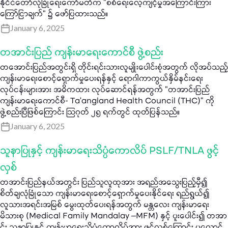
နိုင်ငံတော်လုံခြုံရေးကော်မတီက "စစ်ရေးလေ့ကျင့်မှုအကြောင်းကြား
ကြော်ငြာချက်" ၌ ဖော်ပြထားသည်။
January 6, 2025
တအာင်းပြည် ကျန်းမာရေးကောင်စီ ဖွဲ့စည်း
တအောင်းပြည်အတွင်းရှိ တိုင်းရင်းသားလူမျိုးပေါင်းစုံအတွက် လိုအပ်သည့်
ကျန်းမာရေးစောင့်ရှောက်မှုပေးရန်နှင့် ရောဂါကာကွယ်နှိမ်နင်းရေး
လုပ်ငန်းများအား အဓိကထား လုပ်ဆောင်ရန်အတွက် "တအာင်းပြည်
ကျန်းမာရေးကောင်စီ- Ta’angland Health Council (THC)" ကို
ဖွဲ့စည်းပြီဖြစ်ကြောင်း သြဂုတ် ၂၅ ရက်တွင် ထုတ်ပြန်သည်။
January 6, 2025
သူနာပြုနှင့် ကျန်းမာရေးသိပ္ပံကောလိပ် PSLF/TNLA ဖွင့်
လှစ်
တအာင်းပြည်နယ်အတွင်း ပြည်သူလူထုအား အရည်အသွေးပြည့်မှီ၍
စိတ်ချလုံခြုံသော ကျန်းမာရေးစောင့်ရှောက်မှုပေးနိုင်ရေး ရည်ရွယ်၍
လူသားအရင်းအမြစ် မွေးထုတ်ပေးရန်အတွက် မန္တလေး ကျန်းမာရေး
မိသားစု (Medical Family Mandalay –MFM) နှင့် ပူးပေါင်း၍ တအာ