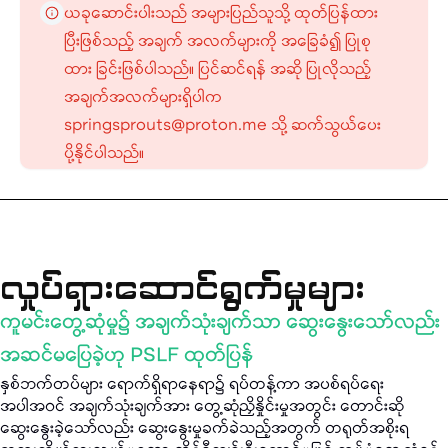
ယခုဆောင်းပါးသည် အများပြည်သူသို့ ထုတ်ပြန်ထား
ပြီးဖြစ်သည့် အချက် အလက်များကို အခြေခံ၍ ပြုစု
ထား ခြင်းဖြစ်ပါသည်။ ပြင်ဆင်ရန် အဆို ပြုလိုသည့်
အချက်အလက်များရှိပါက
springsprouts@proton.me သို့ ဆက်သွယ်ပေး
ပို့နိုင်ပါသည်။
လှုပ်ရှားဆောင်ရွက်မှုများ
ကူမင်းတွေ့ဆုံမှု၌ အချက်သုံးချက်သာ ဆွေးနွေးသော်လည်း
အဆင်မပြေခဲ့ဟု PSLF ထုတ်ပြန်
နှစ်ဘက်တပ်များ ရောက်ရှိရာနေရာ၌ ရပ်တန့်ကာ အပစ်ရပ်ရေး
အပါအဝင် အချက်သုံးချက်အား တွေ့ဆုံညှိနှိုင်းမှုအတွင်း တောင်းဆို
ဆွေးနွေးခဲ့သော်လည်း ဆွေးနွေးမှုခက်ခဲသည့်အတွက် တရုတ်အစိုးရ