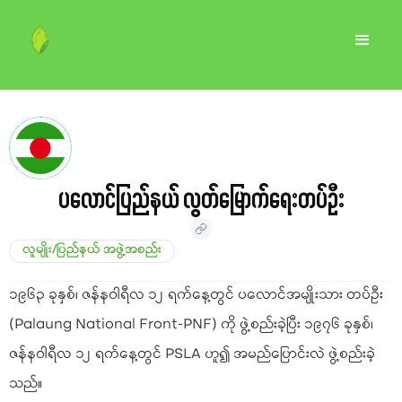
ပလောင်ပြည်နယ် လွတ်မြောက်ရေးတပ်ဦး
လူမျိုး/ပြည်နယ် အဖွဲ့အစည်း
၁၉၆၃ ခုနှစ်၊ ဇန်နဝါရီလ ၁၂ ရက်နေ့တွင် ပလောင်အမျိုးသား တပ်ဦး
(Palaung National Front-PNF) ကို ဖွဲ့စည်းခဲ့ပြီး ၁၉၇၆ ခုနှစ်၊
ဇန်နဝါရီလ ၁၂ ရက်နေ့တွင် PSLA ဟူ၍ အမည်ပြောင်းလဲ ဖွဲ့စည်းခဲ့
သည်။