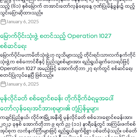
ဥက္ကဌ ဗိုလ်ချုပ်ကြီး တားအိုက်ဘုန်းက ဇန်နဝါရီ ၁၂ ရက်တွင် ကျရောက်
သည့် (၆၁) နှစ်မြောက် တအာင်းတော်လှန်ရေးနေ့ ဂုဏ်ပြုမိန့်ခွန်း၌ ထည့်
သွင်းပြောဆိုထားသည်။
January 6, 2025
မြောက်ပိုင်းသုံးဖွဲ့ စတင်သည့် Operation 1027
စစ်ဆင်ရေး
မြောက်ပိုင်းမဟာမိတ်သုံးဖွဲ့ဟု လူသိများသည့် တိုင်းရင်းသားလက်နက်ကိုင်
သုံးဖွဲ့က စစ်ကောင်စီနှင့် ပြည်သူ့စစ်များအား ရည်ရွယ်ချက်လေးရပ်ဖြင့်
Operation 1027 အမည်ဖြင့် အောက်တိုဘာ ၂၇ ရက်တွင် စစ်ဆင်ရေး
စတင်ပြုလုပ်နေပြီ ဖြစ်သည်။
January 6, 2025
မုန်လိုင်ခတ် စစ်ရှောင်စခန်း တိုက်ခိုက်ခံရမှုအပေါ်
တော်လှန်ရေးအင်အားစုများ၏ တုံ့ပြန်မှုများ
ကချင်ပြည်နယ်၊ လိုင်ဇာမြို့အနီးရှိ မုန်လိုင်ခတ် စစ်ဘေးရှောင်စခန်းအား
၂၀၂၃ ခုနှစ် အောက်တိုဘာ ၉ ရက် ည (၁၁) နာရီခန့်တွင် အကြမ်းဖက်စစ်
အုပ်စုက လက်နက်ကြီးများဖြင့် ရည်ရွယ်ချက်ရှိစွာ ပစ်ခတ်ခဲ့သည်။ ပစ်ခတ်