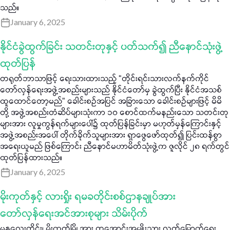
သည်။
January 6, 2025
နိုင်ငံခွဲထွက်ခြင်း သတင်းတုနှင့် ပတ်သက်၍ ညီနောင်သုံးဖွဲ့
ထုတ်ပြန်
တရုတ်ဘာသာဖြင့် ရေးသားထားသည့် “တိုင်းရင်းသားလက်နက်ကိုင်
တော်လှန်ရေးအဖွဲ့အစည်းများသည် နိုင်ငံတော်မှ ခွဲထွက်ပြီး နိုင်ငံအသစ်
ထူထောင်တော့မည်" ခေါင်းစဉ်အပြင် အခြားသော ခေါင်းစဉ်များဖြင့် မိမိ
တို့ အဖွဲ့အစည်းတံဆိပ်များသုံးကာ ၁၀ စောင်ထက်မနည်းသော သတင်းတု
များအား လူမှုကွန်ရက်များပေါ်၌ ထုတ်ပြန်ခြင်းမှာ မဟုတ်မှန်ကြောင်းနှင့်
အဖွဲ့အစည်းအပေါ် တိုက်ခိုက်သူများအား ရှာဖွေဖော်ထုတ်၍ ပြင်းထန်စွာ
အရေးယူမည် ဖြစ်ကြောင်း ညီနောင်မဟာမိတ်သုံးဖွဲ့က ဇူလိုင် ၂၈ ရက်တွင်
ထုတ်ပြန်ထားသည်။
January 6, 2025
မိုးကုတ်နှင့် လားရှိုး ရမခတိုင်းစစ်ဌာနချုပ်အား
တော်လှန်ရေးအင်အားစုများ သိမ်းပိုက်
မန္တလေးတိုင်း၊ မိုးကုတ်မြို့အား တအောင်းအမျိုးသား လွတ်မြောက်ရေး