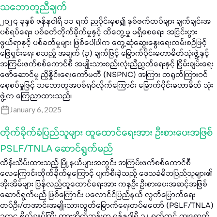
သဘောတူညီချက်
၂၀၂၄ ခုနှစ် ဇန်နဝါရီ ၁၁ ရက် ညပိုင်းမှစ၍ နှစ်ဖက်တပ်များ ချက်ချင်းအ
ပစ်ရပ်ရေး၊ ပစ်ခတ်တိုက်ခိုက်မှုနှင့် ထိတွေ့မှု မရှိစေရေး၊ အငြင်းပွား
ဖွယ်ရာနှင့် ပစ်ခတ်မှုများ ဖြစ်ပေါ်ပါက တွေ့ဆုံဆွေးနွေးရေးလမ်းစဉ်ဖြင့်
ဖြေရှင်းရေး စသည့် အချက် (၃) ချက်ဖြင့် မြောက်ပိုင်းမဟာမိတ်သုံးဖွဲ့နှင့်
အကြမ်းဖက်စစ်ကောင်စီ အမျိုးသားစည်းလုံးညီညွတ်ရေးနှင့် ငြိမ်းချမ်းရေး
ဖော်ဆောင်မှု ညှိနှိုင်းရေးကော်မတီ (NSPNC) အကြား တရုတ်ကြားဝင်
စေ့စပ်မှုဖြင့် သဘောတူအပစ်ရပ်လိုက်ကြောင်း မြောက်ပိုင်းမဟာမိတ် သုံး
ဖွဲ့က ကြေညာထားသည်။
January 6, 2025
တိုက်ခိုက်ခံပြည်သူများ ထူထောင်ရေးအား ဦးစားပေးအဖြစ်
PSLF/TNLA ဆောင်ရွက်မည်
ထိန်းသိမ်းထားသည့် မြို့နယ်များအတွင်း အကြမ်းဖက်စစ်ကောင်စီ
လေကြောင်းတိုက်ခိုက်မှုကြောင့် ပျက်စီးခဲ့သည့် ဒေသခံမိဘပြည်သူများ၏
အိုးအိမ်များ ပြန်လည်ထူထောင်ရေးအား ကနဦး ဦးစားပေးအဆင့်အဖြစ်
ဆောင်ရွက်မည် ဖြစ်ကြောင်း ပလောင်င်ပြည်နယ် လွတ်မြောက်ရေး
တပ်ဦး/တအာင်းအမျိုးသားလွတ်မြောက်ရေးတပ်မတော် (PSLF/TNLA)