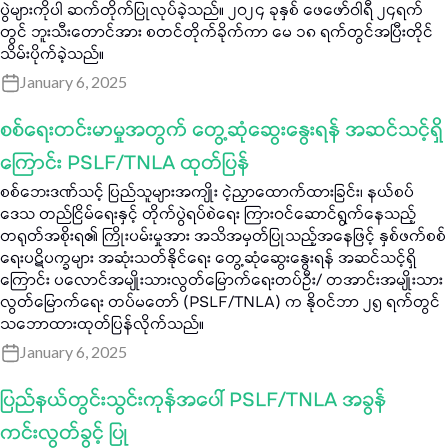
ပွဲများကိုပါ ဆက်တိုက်ပြုလုပ်ခဲ့သည်။ ၂၀၂၄ ခုနှစ် ဖေဖော်ဝါရီ ၂၄ရက်
တွင် ဘူးသီးတောင်အား စတင်တိုက်ခိုက်ကာ မေ ၁၈ ရက်တွင်အပြီးတိုင်
သိမ်းပိုက်ခဲ့သည်။
January 6, 2025
စစ်ရေးတင်းမာမှုအတွက် တွေ့ဆုံဆွေးနွေးရန် အဆင်သင့်ရှိ
ကြောင်း PSLF/TNLA ထုတ်ပြန်
စစ်ဘေးဒဏ်သင့် ပြည်သူများအကျိုး ငဲ့ညှာထောက်ထားခြင်း၊ နယ်စပ်
ဒေသ တည်ငြိမ်ရေးနှင့် တိုက်ပွဲရပ်စဲရေး ကြားဝင်ဆောင်ရွက်နေသည့်
တရုတ်အစိုးရ၏ ကြိုးပမ်းမှုအား အသိအမှတ်ပြုသည့်အနေဖြင့် နှစ်ဖက်စစ်
ရေးပဋိပက္ခများ အဆုံးသတ်နိုင်ရေး တွေ့ဆုံဆွေးနွေးရန် အဆင်သင့်ရှိ
ကြောင်း ပလောင်အမျိုးသားလွတ်မြောက်ရေးတပ်ဦး/ တအာင်းအမျိုးသား
လွတ်မြောက်ရေး တပ်မတော် (PSLF/TNLA) က နိုဝင်ဘာ ၂၅ ရက်တွင်
သဘောထားထုတ်ပြန်လိုက်သည်။
January 6, 2025
ပြည်နယ်တွင်းသွင်းကုန်အပေါ် PSLF/TNLA အခွန်
ကင်းလွတ်ခွင့် ပြု