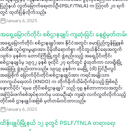
င်း သူနာပြုနှင့် ကျန်းမာရေးသိပ္ပံကောလိပ်အား ဖွင့်လှစ်ကြောင်း ပလောင်
ပြည်နယ် လွတ်မြောက်ရေးတပ်ဦး(PSLF/TNLA) က သြဂုတ် ၂၀ ရက်
တွင် ထုတ်ပြန်လိုက်သည်။
January 6, 2025
အရှေ့မြောက်တိုင်း စစ်ဌာနချုပ် ကျဆုံးခြင်း နေ့စွဲမှတ်တမ်း
အရှေ့မြောက်တိုင်း စစ်ဌာနချုပ်အား နိုင်ငံအတွင်း ဗမာပြည်ကွန်မြူနစ်
ပါတီ၏ လှုပ်ရှားမှုများအား ပိုမိုထိရောက်စွာ ကိုင်တွယ်နိုင်ရေးအတွက်
၁၉၆၁ ခုနှစ်က တောင်ကြီးမြို့တွင် ဖွဲ့စည်းသည့် အရှေ့ပိုင်းတိုင်း
စစ်ဌာနချုပ်မှ ၁၉၇၂ ခုနှစ် ဇူလိုင် ၂၇ ရက်တွင် ခွဲထုတ်ကာ လားရှိုးမြို့
အခြေပြု ဖွဲ့စည်းထားသည်။ ၁၉၄၉ ခုနှစ်က မေမြို့ (ဝါ) ပြင်ဦးလွင်
အခြေစိုက် မြောက်ပိုင်းတိုင်းစစ်ဌာနချုပ်အား ကရင်အမျိုးသား
ကာကွယ်ရေးတပ် (KNDO) က တိုက်ခိုက်သိမ်းပိုက်ခဲ့သည့် ဖြစ်စဉ်
နောက်ပိုင်း “ရမခ တိုင်းစစ်ဌာနချုပ်” သည် ၇၅ နှစ်တာကာလအတွင်း
အကြမ်းဖက်စစ်အုပ်စုဘက်မှ ပထမဦးဆုံး ကျဆုံး လက်လွှတ်လိုက်သည့်
တိုင်းစစ် ဌာနချုပ်အဖြစ် မှတ်တမ်းဝင်ထားသည်။
January 6, 2025
ထိန်းချုပ်မြို့နယ် ၁၂ ခုတွင် PSLF/TNLA တရားရေး