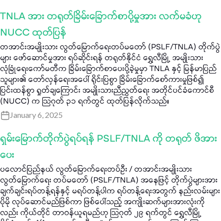
TNLA အား တရုတ်ခြိမ်းခြောက်စာပို့မှုအား လက်မခံဟု
NUCC ထုတ်ပြန်
တအာင်းအမျိုးသား လွတ်မြောက်ရေးတပ်မတော် (PSLF/TNLA) တိုက်ပွဲ
များ ဖော်ဆောင်မှုအား ရပ်ဆိုင်းရန် တရုတ်နိုင်ငံ ရွှေလီမြို့ အမျိုးသား
လုံခြုံရေးကော်မတီက ခြိမ်းခြောက်စာပေးပို့ခဲ့မှုမှာ TNLA နှင့် မြန်မာပြည်
သူများ၏ တော်လှန်ရေးအပေါ် ရိုင်းပြစွာ ခြိမ်းခြောက်စော်ကားမှုဖြစ်၍
ပြင်းထန်စွာ ရှုတ်ချကြောင်း အမျိုးသားညီညွတ်ရေး အတိုင်ပင်ခံကောင်စီ
(NUCC) က သြဂုတ် ၃၁ ရက်တွင် ထုတ်ပြန်လိုက်သည်။
January 6, 2025
ရှမ်းမြောက်တိုက်ပွဲရပ်ရန် PSLF/TNLA ကို တရုတ် ဖိအား
ပေး
ပလောင်ပြည်နယ် လွတ်မြောက်ရေးတပ်ဦး / တအာင်းအမျိုးသား
လွတ်မြောက်ရေး တပ်မတော် (PSLF/TNLA) အနေဖြင့် တိုက်ပွဲများအား
ချက်ချင်းရပ်တန့်ရန်နှင့် မရပ်တန့်ပါက ရပ်တန့်ရေးအတွက် နည်းလမ်းများ
ပိုမို လုပ်ဆောင်မည်ဖြစ်ကာ ဖြစ်ပေါ်သည့် အကျိုးဆက်များအားလုံးကို
လည်း ကိုယ်တိုင် တာဝန်ယူရမည်ဟု သြဂုတ် ၂၉ ရက်တွင် ရွှေလီမြို့