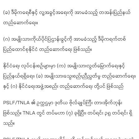
(ခ) ဒီမိုကရေစီနှင့် လူ့အခွင့်အရေးကို အာမခံသည့် တအန်းပြည်နယ်
တည်ဆောက်ရေး။
(ဂ) အမျိုးသားကိုယ်ပိုင်ပြဌာန်းခွင့်ကို အာမခံသည့် ဒီမိုကရက်တစ်
ပြည်ထောင်စုနိုင်ငံ တည်ဆောက်ရေး ဖြစ်သည်။
နိုင်ငံရေး လုပ်ငန်းစဉ်များမှာ (က) အမျိုးသားလွတ်မြောက်ရေးနှင့်
ပြည်နယ်ရရှိရေး၊ (ခ) အမျိုးသားသွေးစည်းညီညွတ်မှု တည်ဆောက်ရေး၊
နှင့် (ဂ)​ နိုင်ငံရေးအဖွဲ့အစည်း တည်ဆောက်ရေး တို့ပင် ဖြစ်သည်
PSLF/TNLA ၏ ဥက္ကဌမှာ ဒုတိယ ဗိုလ်ချုပ်ကြီး တားအိုက်ဘုန်း
ဖြစ်သည်။ TNLA တွင် တပ်မဟာ (၇) ခုရှိပြီး၊ တပ်ရင်း ၃၅ တပ်ရင်း ရှိ
သည်။