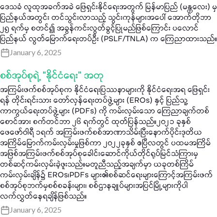
ဒေသခံ လူထုအခက်အခဲ ဖြေရှင်းနိုင်ရေးအတွက် မြန်မာပြည် (မန္တလေး) မှ
ပြည်နယ်အတွင်း တင်သွင်းလာသည့် သွင်းကုန်များအပေါ် အောက်တိုဘာ
၂၅ ရက်မှ စတင်၍ အခွန်ကင်းလွတ်ခွင့်ပြုမည်ဖြစ်ကြောင်း ပလောင်
ပြည်နယ် လွတ်မြောက်ရေးတပ်ဦး (PSLF/TNLA) က ကြေညာထားသည်။
January 6, 2025
စစ်အုပ်စုရဲ့ “နိုင်ငံရေး” အတု
အကြမ်းဖက်စစ်အုပ်စုက နိုင်ငံရေးပြဿနာများကို နိုင်ငံရေးအရ ဖြေရှင်း
ရန် တိုင်းရင်းသား တော်လှန်ရေးတပ်ဖွဲ့များ (EROs) နှင့် ပြည်သူ့
ကာကွယ်ရေးတပ်ဖွဲ့များ (PDFs) ကို ကမ်းလှမ်းသော ကြေညာချက်တစ်
စောင်အား စက်တင်ဘာ ၂၆ ရက်တွင် ထုတ်ပြန်သည်။၂၀၂၁ ခုနှစ်
ဖေဖော်ဝါရီ ၁ရက် အကြမ်းဖက်စစ်အာဏာသိမ်းပြီးနောက်ပိုင်းဒုတိယ
အကြိမ်မြောက်ကမ်းလှမ်းမှုဖြစ်ကာ ၂၀၂၂ခုနှစ် ဧပြီလတွင် ပထမအကြိမ်
အဖြစ်အကြမ်းဖက်စစ်အုပ်စုခေါင်းဆောင်ကိုယ်တိုင်ရုပ်မြင်သံကြားမှ
တစ်ဆင့်ကမ်းလှမ်းခဲ့ဖူးသည်။မတူညီသည့်အချက်မှာ ယခုတစ်ကြိမ်
ကမ်းလှမ်းချိန်၌ EROs၊PDFs များ၏စစ်ဆင်ရေးများကြောင့်အကြမ်းဖက်
စစ်အုပ်စုဘက်မှစစ်စခန်းများ၊ စစ်ဌာနချုပ်များအပြင်မြို့များကိုပါ
လက်လွှတ်နေရချိန်ဖြစ်သည်။
January 6, 2025