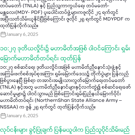
တပ်မတော် (TNLA) နှင့် ပြည်သူ့ကာကွယ်ရေး တပ်မတော်-
မန္တလေး(MDY- PDF) ပူးပေါင်းတပ်ဖွဲ့များကဇူလိုင် ၂၄ ရက်တွင်
အပြီးသတ်သိမ်းယူနိုင်ပြီဖြစ်ကြောင်း ဇူလိုင် ၂၅ ရက်တွင် MDYPDF က
ထုတ်ပြန်လိုက်သည်။
January 6, 2025
၁၀:၂၇ ဒုတိယလှိုင်း၌ မဟာမိတ်အဖြစ် ပါဝင်ကြောင်း ရှမ်း
မြောက်မဟာမိတ်တပ်ရင်း ထုတ်ပြန်
၁၀:၂၇ စစ်ဆင်ရေး ဒုတိယလှိုင်းအဖြစ် မဟာမိတ်ညီနောင်သုံးဖွဲ့နှင့်
အကြမ်းဖက်စစ်အုပ်စုအကြား ရှမ်းမြောက်ဒေသ၌ တိုက်ပွဲများ ပြန်လည်
ဖြစ်ပွားနေပြီ ဖြစ်ရာ တအာင်းအမျိုးသားလွတ်မြောက်ရေးတပ်မတော်
(TNLA) နှင့်အတူ မဟာမိတ်ညီနောင်များနှင့်လက်တွဲ၍ စစ်ဆင်ရေးဖော်
ဆောင်မှုများ၌ ပါဝင်သွားမည် ဖြစ်ကြောင်းရှမ်းပြည်နယ်မြောက်ပိုင်း
မဟာမိတ်တပ်ရင်း (NorthernShan State Alliance Army –
NSSAA) က ဇွန် ၂၅ ရက်တွင် ထုတ်ပြန်လိုက်သည်။
January 6, 2025
လုပ်ငန်းများ ခွင့်ပြုချက် ပြန်မယူပါက ပြည်သူပိုင်သိမ်းမည်