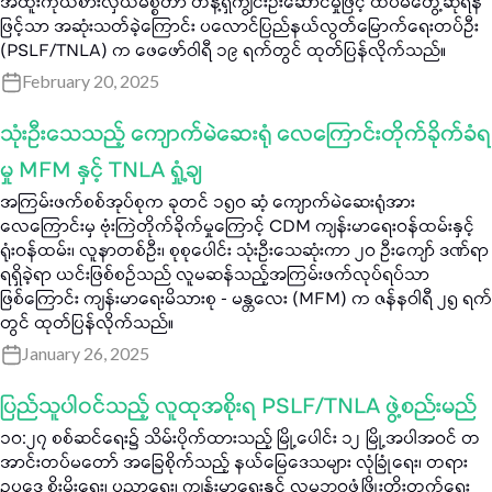
အထူးကိုယ်စားလှယ်မစ္စတာ တိန့်ရှီကျွင်းဦးဆောင်မှုဖြင့် ထပ်မံတွေ့ဆုံရန်
ဖြင့်သာ အဆုံးသတ်ခဲ့ကြောင်း ပလောင်ပြည်နယ်လွတ်မြောက်ရေးတပ်ဦး
(PSLF/TNLA) က ဖေဖော်ဝါရီ ၁၉ ရက်တွင် ထုတ်ပြန်လိုက်သည်။
February 20, 2025
သုံးဦးသေသည့် ကျောက်မဲဆေးရုံ လေကြောင်းတိုက်ခိုက်ခံရ
မှု MFM နှင့် TNLA ရှုံ့ချ
အကြမ်းဖက်စစ်အုပ်စုက ခုတင် ၁၅၀ ဆံ့ ကျောက်မဲဆေးရုံအား
လေကြောင်းမှ ဗုံးကြဲတိုက်ခိုက်မှုကြောင့် CDM ကျန်းမာရေးဝန်ထမ်းနှင့်
ရုံးဝန်ထမ်း၊ လူနာတစ်ဦး၊ စုစုပေါင်း သုံးဦးသေဆုံးကာ ၂၀ ဦးကျော် ဒဏ်ရာ
ရရှိခဲ့ရာ ယင်းဖြစ်စဉ်သည် လူမဆန်သည့်အကြမ်းဖက်လုပ်ရပ်သာ
ဖြစ်ကြောင်း ကျန်းမာရေးမိသားစု - မန္တလေး (MFM) က ဇန်နဝါရီ ၂၅ ရက်
တွင် ထုတ်ပြန်လိုက်သည်။
January 26, 2025
ပြည်သူပါဝင်သည့် လူထုအစိုးရ PSLF/TNLA ဖွဲ့စည်းမည်
၁၀:၂၇ စစ်ဆင်ရေး၌ သိမ်းပိုက်ထားသည့် မြို့ပေါင်း ၁၂ မြို့အပါအဝင် တ
အာင်းတပ်မတော် အခြေစိုက်သည့် နယ်မြေဒေသများ လုံခြုံရေး၊ တရား
ဥပဒေ စိုးမိုးရေး၊ ပညာရေး၊ ကျန်းမာရေးနှင့် လူမှုဘဝဖွံ့ဖြိုးတိုးတက်ရေး