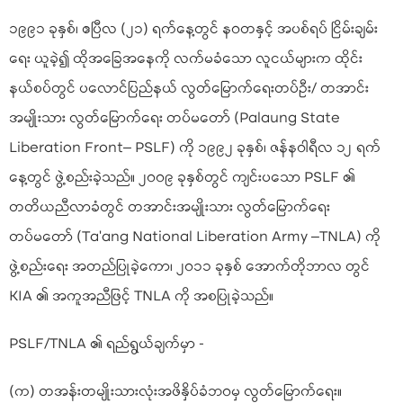
၁၉၉၁ ခုနှစ်၊ ဧပြီလ (၂၁) ရက်နေ့တွင် နဝတနှင့် အပစ်ရပ် ငြိမ်းချမ်း
ရေး ယူခဲ့၍ ထိုအခြေအနေကို လက်မခံသော လူငယ်များက ထိုင်း
နယ်စပ်တွင် ပလောင်ပြည်နယ် လွတ်မြောက်ရေးတပ်ဦး/ တအာင်း
အမျိုးသား လွတ်မြောက်ရေး တပ်မတော် (Palaung State
Liberation Front– PSLF) ကို ၁၉၉၂ ခုနှစ်၊ ဇန်နဝါရီလ ၁၂ ရက်
နေ့တွင် ဖွဲ့စည်းခဲ့သည်။ ၂၀၀၉ ခုနှစ်တွင် ကျင်းပသော PSLF ၏
တတိယညီလာခံတွင် တအာင်းအမျိုးသား လွတ်မြောက်ရေး
တပ်မတော် (Ta’ang National Liberation Army –TNLA) ကို
ဖွဲ့စည်းရေး အတည်ပြုခဲ့ကော၊ ၂၀၁၁ ခုနှစ် အောက်တိုဘာလ တွင်
KIA ၏ အကူအညီဖြင့် TNLA ကို အစပြုခဲ့သည်။
PSLF/TNLA ၏ ရည်ရွယ်ချက်မှာ -
(က) တအန်းတမျိုးသားလုံးအဖိနှိပ်ခံဘဝမှ လွတ်မြောက်ရေး။