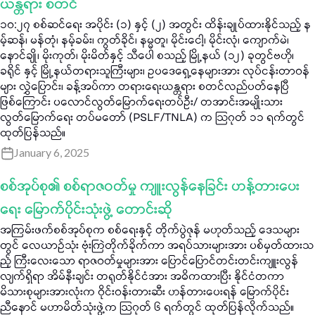
ယန္တရား စတင်
၁၀:၂၇ စစ်ဆင်ရေး အပိုင်း (၁) နှင့် (၂) အတွင်း ထိန်းချုပ်ထားနိုင်သည့် န
မ့်ဆန်၊ မန်တုံ၊ နမ့်ခမ်း၊ ကွတ်ခိုင်၊ နမ္မတူ၊ မိုင်းငေါ့၊ မိုင်းလုံ၊ ကျောက်မဲ၊
နောင်ချို၊ မိုးကုတ်၊ မိုးမိတ်နှင့် သီပေါ စသည့် မြို့နယ် (၁၂) ခုတွင်ဗဟို၊
ခရိုင် နှင့် မြို့နယ်တရားသူကြီးများ၊ ဥပဒေရှေ့နေများအား လုပ်ငန်းတာဝန်
များ လွှဲပြောင်း၊ ခန့်အပ်ကာ တရားရေးယန္တရား စတင်လည်ပတ်နေပြီ
ဖြစ်ကြောင်း ပလောင်လွတ်မြောက်ရေးတပ်ဦး/ တအာင်းအမျိုးသား
လွတ်မြောက်ရေး တပ်မတော် (PSLF/TNLA) က သြဂုတ် ၁၁ ရက်တွင်
ထုတ်ပြန်သည်။
January 6, 2025
စစ်အုပ်စု၏ စစ်ရာဇဝတ်မှု ကျူးလွန်နေခြင်း ဟန့်တားပေး
ရေး မြောက်ပိုင်းသုံးဖွဲ့ တောင်းဆို
အကြမ်းဖက်စစ်အုပ်စုက စစ်ရေးနှင့် တိုက်ပွဲဇုန် မဟုတ်သည့် ဒေသများ
တွင် လေယာဉ်သုံး ဗုံးကြဲတိုက်ခိုက်ကာ အရပ်သားများအား ပစ်မှတ်ထားသ
ည့် ကြီးလေးသော ရာဇဝတ်မှုများအား ပြောင်ပြောင်တင်းတင်းကျူးလွန်
လျက်ရှိရာ အိမ်နီးချင်း တရုတ်နိုင်ငံအား အဓိကထားပြီး နိုင်ငံတကာ
မိသားစုများအားလုံးက ဝိုင်းဝန်းတားဆီး ဟန်တားပေးရန် မြောက်ပိုင်း
ညီနောင် မဟာမိတ်သုံးဖွဲ့က သြဂုတ် ၆ ရက်တွင် ထုတ်ပြန်လိုက်သည်။