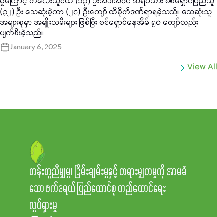
မှုကြောင့် ကလေးသူငယ် (၁၃) ဦးအပါအဝင် အရပ်သား စစ်ရှောင်ပြည်သူ
(၃၂) ဦး သေဆုံးခဲ့ကာ (၂၀) ဦးကျော် ထိခိုက်ဒဏ်ရာရခဲ့သည်။ သေဆုံးသူ
အများစုမှာ အမျိုးသမီးများ ဖြစ်ပြီး စစ်ရှောင်နေအိမ် ၅၀ ကျော်လည်း
ပျက်စီးခဲ့သည်။
January 6, 2025
View All
တန်းတူညီမျှမှု၊ ငြိမ်းချမ်းမှုနှင့် တရားမျှတမှုကို အာမခံ
သော ဖက်ဒရယ် ပြည်ထောင်စု တည်ထောင်ရေး
လှုပ်ရှားမှု