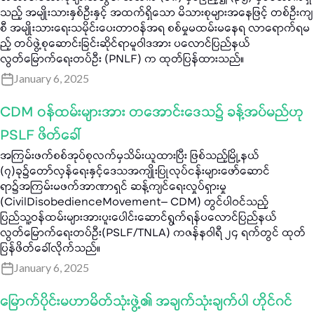
သည့် အမျိုးသားနှစ်ဦးနှင့် အထက်ရှိသော မိသားစုများအနေဖြင့် တစ်ဦးကျ
စီ အမျိုးသားရေးသမိုင်းပေးတာဝန်အရ စစ်မှုမထမ်းမနေရ လာရောက်ရမ
ည့် တပ်ဖွဲ့စုဆောင်းခြင်းဆိုင်ရာမူဝါဒအား ပလောင်ပြည်နယ်
လွတ်မြောက်ရေးတပ်ဦး (PNLF) က ထုတ်ပြန်ထားသည်။
January 6, 2025
CDM ဝန်ထမ်းများအား တအောင်းဒေသ၌ ခန့်အပ်မည်ဟု
PSLF ဖိတ်ခေါ်
အကြမ်းဖက်စစ်အုပ်စုလက်မှသိမ်းယူထားပြီး ဖြစ်သည့်မြို့နယ်
(၇)ခု၌တော်လှန်ရေးနှင့်ဒေသအကျိုးပြုလုပ်ငန်းများဖော်ဆောင်
ရာ၌အကြမ်းမဖက်အာဏာရှင် ဆန့်ကျင်ရေးလှုပ်ရှားမှု
(CivilDisobedienceMovement– CDM) တွင်ပါဝင်သည့်
ပြည်သူ့ဝန်ထမ်းများအားပူးပေါင်းဆောင်ရွက်ရန်ပလောင်ပြည်နယ်
လွတ်မြောက်ရေးတပ်ဦး(PSLF/TNLA) ကဇန်နဝါရီ ၂၄ ရက်တွင် ထုတ်
ပြန်ဖိတ်ခေါ်လိုက်သည်။
January 6, 2025
မြောက်ပိုင်းမဟာမိတ်သုံးဖွဲ့၏ အချက်သုံးချက်ပါ ဟိုင်ဂင်