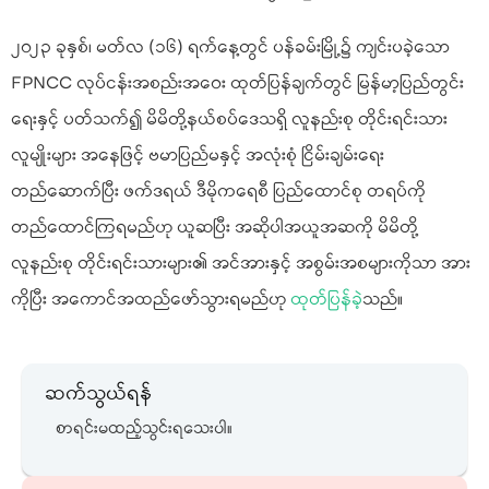
၂၀၂၃ ခုနှစ်၊ မတ်လ (၁၆) ရက်နေ့တွင် ပန်ခမ်းမြို့၌ ကျင်းပခဲ့သော
FPNCC လုပ်ငန်းအစည်းအဝေး ထုတ်ပြန်ချက်တွင် မြန်မာ့ပြည်တွင်း
ရေးနှင့် ပတ်သက်၍ မိမိတို့နယ်စပ်ဒေသရှိ လူနည်းစု တိုင်းရင်းသား
လူမျိုးများ အနေဖြင့် ဗမာပြည်မနှင့် အလုံးစုံ ငြိမ်းချမ်းရေး
တည်ဆောက်ပြီး ဖက်ဒရယ် ဒီမိုကရေစီ ပြည်ထောင်စု တရပ်ကို
တည်ထောင်ကြရမည်ဟု ယူဆပြီး အဆိုပါအယူအဆကို မိမိတို့
လူနည်းစု တိုင်းရင်းသားများ၏ အင်အားနှင့် အစွမ်းအစများကိုသာ အား
ကိုပြီး အကောင်အထည်ဖော်သွားရမည်ဟု
ထုတ်ပြန်ခဲ့
သည်။
ဆက်သွယ်ရန်
စာရင်းမထည့်သွင်းရသေးပါ။