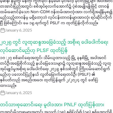
မ့်ဆန်၊ နမ္မတူ၊ မန်တုံ၊ ကွတ်ခိုင်၊ နမ့်ခမ်း၊ မိုင်းငေါ့၊ မိုင်းလုံမြို့များ အပါအဝင်
တအာင်းပြည်အတွင်း စစ်အုပ်စုလက်အောက်၌ ပုံစံအမျိုးမျိုးဖြင့် တာဝန်
ထမ်းဆောင်ခဲ့သော Non-CDM ဝန်ထမ်းအားလုံးအား လက်ရှိအချိန်မှစ၍
မည်သည့်တာဝန်မှ မရှိတော့ဘဲ လုပ်ငန်းတာဝန်များအားလုံး ရပ်ဆိုင်းလိုက်
ပြီ ဖြစ်ကြောင်း မေ ၁၅ ရက်တွင် PSLF က ထုတ်ပြန်လိုက်သည်။
January 6, 2025
၂၀၂၅ တွင် လူထုဆန္ဒအခြေခံသည့် အစိုးရ ပေါပေါက်ရေး
လုပ်ဆောင်မည်ဟု PLSF ထုတ်ပြန်
၁၀ :၂၇ စစ်ဆင်ရေးအတွင်း သိမ်းယူထားသည့် မြို့ ခုနစ်မြို့ အပါအဝင်
တပ်ဦးအခြေစိုက်သည့် နယ်မြေဒေသများ၌ လူထုဆန္ဒအခြေခံသည့် လူထု
အုပ်ချုပ်မှုအစိုးရ ပေါ်ပေါက်ရေး ၂၀၂၅ နှစ်သစ်တွင် ကြိုးပမ်းဆောင်ရွက်
မည်ဟု ပလောင်ပြည်နယ် လွတ်မြောက်ရေးတပ်ဦး (PSLF) ၏
နှစ်ပတ်လည် အစည်းအဝေး ထုတ်ပြန်ချက် ၂/၂၀၂၄ တွင် ဖော်ပြ
ထားသည်။
January 6, 2025
တပ်သားစုဆောင်းရေး မူဝါဒအား PNLF ထုတ်ပြန်ထား
တအာင်းမိသားစုများအတွင်း အသက် (၁၈) နှစ်ပြည့်၍ (၃၅) နှစ်အောက်ရှိ