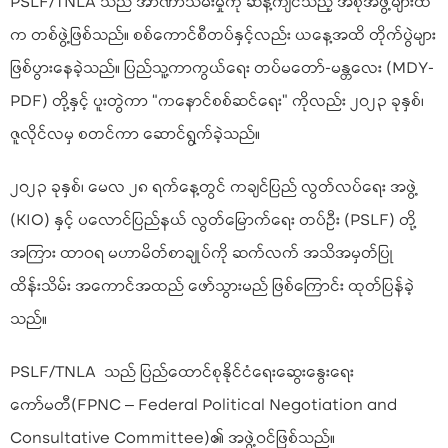
PSLF/TNLA သည် အာဏာသိမ်းမှုကို ဆန့်ကျင်သည့် အစုအဖွဲ့များထဲ
က တစ်ဖွဲ့ဖြစ်သည်။ စစ်ကောင်စီတပ်နှင့်လည်း ယနေ့အထိ တိုက်ပွဲများ
ဖြစ်ပွားနေခဲ့သည်။ ပြည်သူ့ကာကွယ်ရေး တပ်မတော်-မန္တလေး (MDY-
PDF) တို့နှင့် ပူးတွဲကာ “ကနောင်စစ်ဆင်ရေး” ကိုလည်း ၂၀၂၃ ခုနှစ်၊
ဇူလိုင်လမှ စတင်ကာ ဆောင်ရွက်ခဲ့သည်။
၂၀၂၃ ခုနှစ်၊ မေလ ၂၈ ရက်နေ့တွင် ကချင်ပြည် လွတ်လပ်ရေး အဖွဲ့
(KIO) နှင့် ပလောင်ပြည်နယ် လွတ်မြောက်ရေး တပ်ဦး (PSLF) တို့
အကြား ထာဝရ မဟာမိတ်စာချုပ်ကို ဆက်လက် အသိအမှတ်ပြု
ထိန်းသိမ်း အကောင်အထည် ဖော်သွားမည် ဖြစ်ကြောင်း ထုတ်ပြန်ခဲ့
သည်။
PSLF/TNLA သည် ပြည်ထောင်စုနိုင်ငံရေးဆွေးနွေးရေး
ကော်မတီ(FPNC – Federal Political Negotiation and
Consultative Committee)၏ အဖွဲ့ဝင်ဖြစ်သည်။