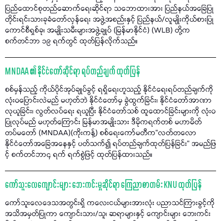
ပြည်ထောင်စုတည်ဆောက်ရေးဆိုင်ရာ သဘောထားအား ပြည်နယ်အခြေပြု
တိုင်းရင်းသားခုခံတော်လှန်ရေး အဖွဲ့အစည်းနှင့် ပြည်နယ်/လူမျိုးကိုယ်စားပြု
ကောင်စီရှစ်ခု၊ အမျိုးသမီးများအဖွဲ့ချုပ် (မြန်မာနိုင်ငံ) (WLB) တို့က
စက်တင်ဘာ ၁၉ ရက်တွင် ထုတ်ပြန်လိုက်သည်။
MNDAA ၏ နိုင်ငံတော်ဆိုင်ရာ ရပ်တည်ချက် ထုတ်ပြန်
စစ်မှန်သည့် ကိုယ်ပိုင်အုပ်ချုပ်ခွင့် ရရှိရေးဟူသည့် နိုင်ငံရေးရပ်တည်ချက်ကို
လုံးဝပြောင်းလဲမည် မဟုတ်ဘဲ နိုင်ငံတော်မှ ခွဲထွက်ခြင်း၊ နိုင်ငံတော်အာဏာ
လုယူခြင်း၊ လွတ်လပ်ရေး ရယူပြီး နိုင်ငံတော်သစ် ထူထောင်ခြင်းများကို လုံးဝ
ပြုလုပ်မည် မဟုတ်ကြောင်း မြန်မာအမျိုးသား ဒီမိုကရက်တစ် မဟာမိတ်
တပ်မတော် (MNDAA)(ကိုးကန့်) စစ်ရေးကော်မတီက"လတ်တလော
နိုင်ငံတော်အခြေအနေနှင့် ပတ်သက်၍ ရပ်တည်ချက်ထုတ်ပြန်ခြင်း" အမည်ဖြ
င့် စက်တင်ဘာ၄ ရက် ရက်စွဲဖြင့် ထုတ်ပြန်ထားသည်။
ကော်သူးလေကျောင်းများ ဘေးကင်းမှုဆိုင်ရာ ကြေညာစာတမ်း KNU ထုတ်ပြန်
ကော်သူးလေဒေသအတွင်းရှိ ကလေးငယ်များအားလုံး ပညာသင်ကြားခွင့်ကို
အသိအမှတ်ပြုကာ ကျောင်းသား/သူ၊ ဆရာများနှင့် ကျောင်းများ ဘေးကင်း