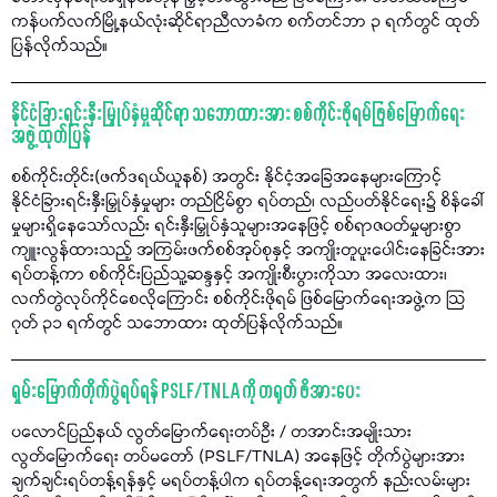
ကန်ပက်လက်မြို့နယ်လုံးဆိုင်ရာညီလာခံက စက်တင်ဘာ ၃ ရက်တွင် ထုတ်
ပြန်လိုက်သည်။
နိုင်ငံခြားရင်းနှီးမြှုပ်နှံမှုဆိုင်ရာ သဘောထားအား စစ်ကိုင်းဖိုရမ်ဖြစ်မြောက်ရေး
အဖွဲ့ ထုတ်ပြန်
စစ်ကိုင်းတိုင်း(ဖက်ဒရယ်ယူနစ်) အတွင်း နိုင်ငံ့အခြေအနေများကြောင့်
နိုင်ငံခြားရင်းနှီးမြှုပ်နှံမှုများ တည်ငြိမ်စွာ ရပ်တည်၊ လည်ပတ်နိုင်ရေး၌ စိန်ခေါ်
မှုများရှိနေသော်လည်း ရင်းနှီးမြှုပ်နှံသူများအနေဖြင့် စစ်ရာဇဝတ်မှုများစွာ
ကျူးလွန်ထားသည့် အကြမ်းဖက်စစ်အုပ်စုနှင့် အကျိုးတူပူးပေါင်းနေခြင်းအား
ရပ်တန့်ကာ စစ်ကိုင်းပြည်သူ့ဆန္ဒနှင့် အကျိုးစီးပွားကိုသာ အလေးထား၊
လက်တွဲလုပ်ကိုင်စေလိုကြောင်း စစ်ကိုင်းဖိုရမ် ဖြစ်မြောက်ရေးအဖွဲ့က သြ
ဂုတ် ၃၁ ရက်တွင် သဘောထား ထုတ်ပြန်လိုက်သည်။
ရှမ်းမြောက်တိုက်ပွဲရပ်ရန် PSLF/TNLA ကို တရုတ် ဖိအားပေး
ပလောင်ပြည်နယ် လွတ်မြောက်ရေးတပ်ဦး / တအာင်းအမျိုးသား
လွတ်မြောက်ရေး တပ်မတော် (PSLF/TNLA) အနေဖြင့် တိုက်ပွဲများအား
ချက်ချင်းရပ်တန့်ရန်နှင့် မရပ်တန့်ပါက ရပ်တန့်ရေးအတွက် နည်းလမ်းများ