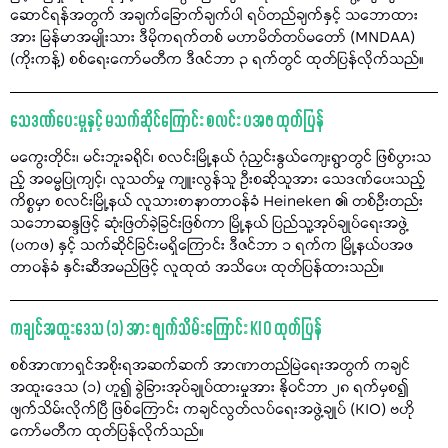
ဆောင်ရန်အတွက် အချက်ခြောက်ချက်ပါ ရပ်တည်ချက်နှင့် သဘောထား
အား မြန်မာအမျိုးသား ဒီမိုကရက်တစ် မဟာမိတ်တပ်မတော် (MNDAA)
(ကိုးကန့်) စစ်ရေးကော်မတီက ဒီဇင်ဘာ ၃ ရက်တွင် ထုတ်ပြန်လိုက်သည်။
သေဒဏ်ပေးမှုနှင့် မသက်ဆိုင်ကြောင်း စလင်း ပအဖ ထုတ်ပြန်
မကွေးတိုင်း၊ မင်းဘူးခရိုင်၊ စလင်းမြို့နယ် ဂုံညှင်းနွယ်ကျေးရွာတွင် ဖြစ်ပွားသ
ည့် အဓမ္မပြုကျင့်၊ လူသတ်မှု ကျူးလွန်သူ ဦးစဆိုသူအား သေဒဏ်ပေးသည့်
ကိစ္စမှာ စလင်းမြို့နယ် လူသားစာနာတာဝန်ခံ Heineken ၏ တစ်ဦးတည်း
သဘောဆန္ဒဖြင့် ဆုံးဖြတ်ခဲ့ခြင်းဖြစ်ကာ မြို့နယ် ပြည်သူ့အုပ်ချုပ်ရေးအဖွဲ့
(ပကဖ) နှင့် သက်ဆိုင်ခြင်းမရှိကြောင်း ဒီဇင်ဘာ ၁ ရက်က မြို့နယ်ပအဖ
တာဝန်ခံ နှင်းဆီအမည်ဖြင့် လူထုထံ အသိပေး ထုတ်ပြန်ထားသည်။
ကချင်အထူးဒေသ (၁) အား ဖျက်သိမ်းကြောင်း KIO ထုတ်ပြန်
စစ်အာဏာရှင်အစိုးရအဆက်ဆက် အာဏာတည်မြဲရေးအတွက် ကချင်
အထူးဒေသ (၁) ဟူ၍ ခွဲခြားအုပ်ချုပ်ထားမှုအား နိုဝင်ဘာ ၂၈ ရက်မှစ၍
ဖျက်သိမ်းလိုက်ပြီ ဖြစ်ကြောင်း ကချင်လွတ်လပ်ရေးအဖွဲ့ချုပ် (KIO) ဗဟို
ကော်မတီက ထုတ်ပြန်လိုက်သည်။