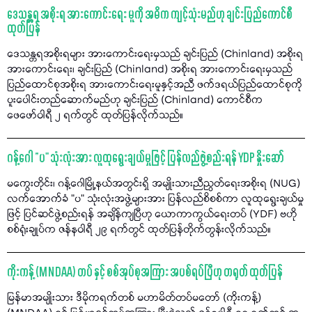
ဒေသန္တရ အစိုးရ အားကောင်းရေး မူကို အဓိက ကျင့်သုံးမည်ဟု ချင်းပြည်ကောင်စီ
ထုတ်ပြန်
ဒေသန္တရအစိုးရများ အားကောင်းရေးမှသည် ချင်းပြည် (Chinland) အစိုးရ
အားကောင်းရေး၊ ချင်းပြည် (Chinland) အစိုးရ အားကောင်းရေးမှသည်
ပြည်ထောင်စုအစိုးရ အားကောင်းရေးမူနှင့်အညီ ဖက်ဒရယ်ပြည်ထောင်စုကို
ပူးပေါင်းတည်ဆောက်မည်ဟု ချင်းပြည် (Chinland) ကောင်စီက
ဖေဖော်ဝါရီ ၂ ရက်တွင် ထုတ်ပြန်လိုက်သည်။
ဂန့်ဂေါ “ပ" သုံးလုံးအား လူထုရွေးချယ်မှုဖြင့် ပြန်လည်ဖွဲ့စည်းရန် YDP နှိုးဆော်
မကွေးတိုင်း၊ ဂန့်ဂေါမြို့နယ်အတွင်းရှိ အမျိုးသားညီညွတ်ရေးအစိုးရ (NUG)
လက်အောက်ခံ "ပ" သုံးလုံးအဖွဲ့များအား ပြန်လည်စိစစ်ကာ လူထုရွေးချယ်မှု
ဖြင့် ပြင်ဆင်ဖွဲ့စည်းရန် အချိန်ကျပြီဟု ယောကာကွယ်ရေးတပ် (YDF) ဗဟို
စစ်ရုံးချုပ်က ဇန်နဝါရီ ၂၉ ရက်တွင် ထုတ်ပြန်တိုက်တွန်းလိုက်သည်။
ကိုးကန့် (MNDAA) တပ် နှင့် စစ်အုပ်စုအကြား အပစ်ရပ်ပြီဟု တရုတ် ထုတ်ပြန်
မြန်မာအမျိုးသား ဒီမိုကရက်တစ် မဟာမိတ်တပ်မတော် (ကိုးကန့်)