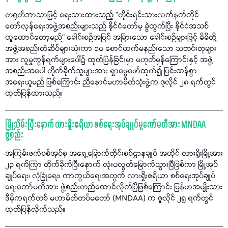
တရုတ်ဘာသာဖြင့် ရေးသားထားသည့် “တိုင်းရင်းသားလက်နက်ကိုင်
တော်လှန်ရေးအဖွဲ့အစည်းများသည် နိုင်ငံတော်မှ ခွဲထွက်ပြီး နိုင်ငံအသစ်
ထူထောင်တော့မည်" ခေါင်းစဉ်အပြင် အခြားသော ခေါင်းစဉ်များဖြင့် မိမိတို့
အဖွဲ့အစည်းတံဆိပ်များသုံးကာ ၁၀ စောင်ထက်မနည်းသော သတင်းတုများ
အား လူမှုကွန်ရက်များပေါ်၌ ထုတ်ပြန်ခြင်းမှာ မဟုတ်မှန်ကြောင်းနှင့် အဖွဲ့
အစည်းအပေါ် တိုက်ခိုက်သူများအား ရှာဖွေဖော်ထုတ်၍ ပြင်းထန်စွာ
အရေးယူမည် ဖြစ်ကြောင်း ညီနောင်မဟာမိတ်သုံးဖွဲ့က ဇူလိုင် ၂၈ ရက်တွင်
ထုတ်ပြန်ထားသည်။
မြို့သိမ်းပြီးနောက် လားရှိုးဧရိယာ စစ်ရေးအုပ်ချုပ်မှုကော်မတီအား MNDAA
ဖွဲ့စည်း
အကြမ်းဖက်စစ်အုပ်စု အရှေ့မြောက်တိုင်းစစ်ဌာနချုပ် အထိုင် လားရှိုးမြို့အား
၂၃ ရက်ကြာ တိုက်ခိုက်ပြီးနောက် လုံးဝလွတ်မြောက်သွားပြီဖြစ်ကာ မြို့အုပ်
ချုပ်ရေး၊ လုံခြုံရေး၊ ကာကွယ်ရေးအတွက် လားရှိုးဧရိယာ စစ်ရေးအုပ်ချုပ်
ရေးကော်မတီအား ဖွဲ့စည်းတည်ထောင်လိုက်ပြီဖြစ်ကြောင်း မြန်မာအမျိုးသား
ဒီမိုကရက်တစ် မဟာမိတ်တပ်မတော် (MNDAA) က ဇူလိုင် ၂၅ ရက်တွင်
ထုတ်ပြန်လိုက်သည်။