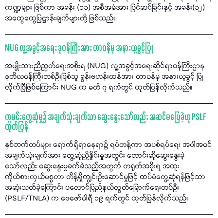
ကဏ္ဍများ ဖြစ်ကာ အခန်း (၁၁) အစီအမံအား ပြင်ဆင်ခြင်းနှင့် အခန်း(၁၂)
အထွေထွေပြဋ္ဌာန်းချက်များတို့ ဖြစ်သည်။
NUG လူ့အခွင့်အရေး ဒုဝန်ကြီးအား တာဝန်မှ အနားယူခွင့်ပြု
အမျိုးသားညီညွတ်ရေးအစိုးရ (NUG) လူ့အခွင့်အရေးဆိုင်ရာဝန်ကြီးဌာန
ဒုတိယဝန်ကြီးတစ်ဦးဖြစ်သူ ခွန်းဗဟန်းထန်အား တာဝန်မှ အနားယူခွင့် ပြု
လိုက်ပြီဖြစ်ကြောင်း NUG က မတ် ၇ ရက်တွင် ထုတ်ပြန်လိုက်သည်။
ကူမင်းတွေ့ဆုံမှု၌ အချက်သုံးချက်သာ ဆွေးနွေးသော်လည်း အဆင်မပြေခဲ့ဟု PSLF
ထုတ်ပြန်
နှစ်ဘက်တပ်များ ရောက်ရှိရာနေရာ၌ ရပ်တန့်ကာ အပစ်ရပ်ရေး အပါအဝင်
အချက်သုံးချက်အား တွေ့ဆုံညှိနှိုင်းမှုအတွင်း တောင်းဆိုဆွေးနွေးခဲ့
သော်လည်း ဆွေးနွေးမှုခက်ခဲသည့်အတွက် တရုတ်အစိုးရ အထူး
ကိုယ်စားလှယ်မစ္စတာ တိန့်ရှီကျွင်းဦးဆောင်မှုဖြင့် ထပ်မံတွေ့ဆုံရန်ဖြင့်သာ
အဆုံးသတ်ခဲ့ကြောင်း ပလောင်ပြည်နယ်လွတ်မြောက်ရေးတပ်ဦး
(PSLF/TNLA) က ဖေဖော်ဝါရီ ၁၉ ရက်တွင် ထုတ်ပြန်လိုက်သည်။