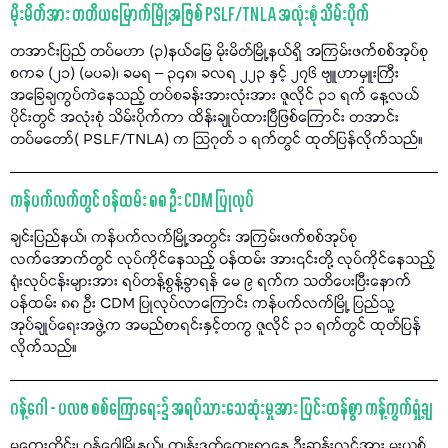
မိုးမိတ်အား တတိယမြောက်မြို့အဖြစ် PSLF/TNLA အလုံးစုံ သိမ်းပိုက်
တအာင်းပြည် တပ်မဟာ (၃)နယ်မြေ မိုးမိတ်မြို့နယ်ရှိ အကြမ်းဖက်စစ်အုပ်စု
စကခ (၂၁) (မပခ)၊ ခမရ – ၃၄၈၊ ခလရ ၂၂၃ နှင့် ၂၇၆ ဗျူဟာမှူးကြီး
အခြေချကွပ်ကဲနေသည့် တပ်စခန်းအားလုံးအား ဇူလိုင် ၃၁ ရက် နေ့လယ်
ပိုင်းတွင် အလုံးစုံ သိမ်းပိုက်ကာ ထိန်းချုပ်ထားပြီဖြစ်ကြောင်း တအာင်း
တပ်မတော်( PSLF/TNLA) က သြဂုတ် ၁ ရက်တွင် ထုတ်ပြန်လိုက်သည်။
ကန်ပက်လက်တွင် ဝန်ထမ်း ၈၈ ဦး CDM ပြုလုပ်
ချင်းပြည်နယ်၊ ကန်ပက်လက်မြို့အတွင်း အကြမ်းဖက်စစ်အုပ်စု
လက်အောက်တွင် လုပ်ကိုင်နေသည့် ဝန်ထမ်း အား၎င်းတို့ လုပ်ကိုင်နေသည့်
ရုံးလုပ်ငန်းများအား ရပ်တန့်စွန့်ခွာရန် မေ ၉ ရက်က သတိပေးပြီးနောက်
ဝန်ထမ်း ၈၈ ဦး CDM ပြုလုပ်လာကြောင်း ကန်ပက်လက်မြို့ ပြည်သူ့
အုပ်ချုပ်ရေးအဖွဲ့က အမည်စာရင်းနှင့်တကွ ဇူလိုင် ၃၁ ရက်တွင် ထုတ်ပြန်
လိုက်သည်။
ဂန့်ဂေါ - ပလဖ စစ်ကြောရေး၌ အရပ်သားသေဆုံးမှုအား ပြင်းထန်စွာ ကန့်ကွက်ရှုံ့ချ
မကွေးတိုင်း၊ ဂန့်ဂေါမြို့နယ်၊ ကျွန်းဒတ်ကျေးရွာနေ ဦးဆန်းလွင်အား မူးယစ်