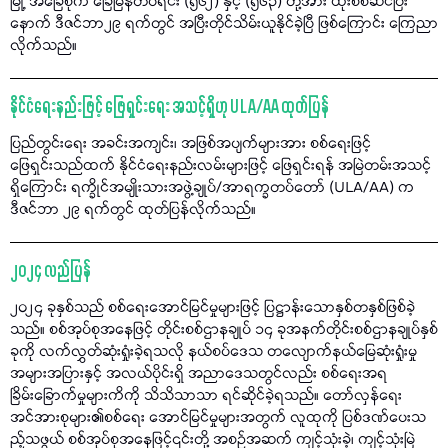
မြို့ အခြေစိုက် ခြေမြန်တပ်ရင်း (၅၆၂) နှင့် (၅၆၃) တို့အား ထိုးစစ်ဆင်ပြီး
နောက် ဒီဇင်ဘာ၂၉ ရက်တွင် အပြီးတိုင်သိမ်းယူနိုင်ခဲ့ပြီ ဖြစ်ကြောင်း ကြေညာ
လိုက်သည်။
နိုင်ငံရေးနည်းဖြင့် ဖြေရှင်းရေး အသင့်ရှိဟု ULA/AA ထုတ်ပြန်
ပြည်တွင်းရေး အခင်းအကျင်း၊ အဖြစ်အပျက်များအား စစ်ရေးဖြင့်
ဖြေရှင်းသည်ထက် နိုင်ငံရေးနည်းလမ်းများဖြင့် ဖြေရှင်းရန် အမြဲတမ်းအသင့်
ရှိကြောင်း ရက္ခိုင်အမျိုးသားအဖွဲ့ချုပ်/အာရက္ခတပ်တော် (ULA/AA) က
ဒီဇင်ဘာ ၂၉ ရက်တွင် ထုတ်ပြန်လိုက်သည်။
၂၀၂၄ လည်ပြန်
၂၀၂၄ ခုနှစ်သည် စစ်ရေးအောင်မြင်မှုများဖြင့် ပြဋ္ဌာန်းသောနှစ်တနှစ်ဖြစ်ခဲ့
သည်။ စစ်အုပ်စုအနေဖြင့် တိုင်းစစ်ဌာနချုပ် ၁၄ ခုအနက်တိုင်းစစ်ဌာနချုပ်နှစ်
ခုကို လက်လွှတ်ဆုံးရှုံးခဲ့ရသလို နယ်စပ်ဒေသ တလျောက်နယ်မြေဆုံးရှုံးမှု
အများအပြားနှင့် အလယ်ပိုင်းရှိ အညာဒေသတွင်လည်း စစ်ရေးအရ
ခြိမ်းခြောက်မှုများကိကို သိသိသာသာ ရင်ဆိုင်ခဲ့ရသည်။ တော်လှန်ရေး
အင်အားစုများ၏စစ်ရေး အောင်မြင်မှုများအတွက် လူထုကို ပြစ်ဒဏ်ပေးသ
ည့်သဖွယ် စစ်အုပ်စုအနေဖြင့်၎င်းတို့ အစဉ်အဆက် ကျင့်သုံးခဲ့၊ ကျင့်သုံးမြဲ