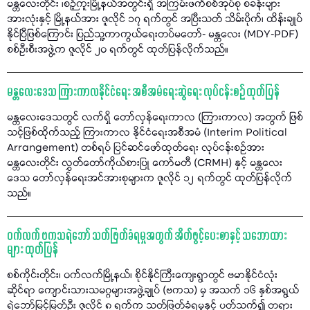
မန္တလေးတိုင်း ၊စဉ့်ကူးမြို့နယ်အတွင်းရှိ အကြမ်းဖက်စစ်အုပ်စု စခန်းများ
အားလုံးနှင့် မြို့နယ်အား ဇူလိုင် ၁၇ ရက်တွင် အပြီးသတ် သိမ်းပိုက်၊ ထိန်းချုပ်
နိုင်ပြီဖြစ်ကြောင်း ပြည်သူ့ကာကွယ်ရေးတပ်မတော်- မန္တလေး (MDY-PDF)
စစ်ဦးစီးအဖွဲ့က ဇူလိုင် ၂၀ ရက်တွင် ထုတ်ပြန်လိုက်သည်။
မန္တလေးဒေသ ကြားကာလနိုင်ငံရေး အစီအမံရေးဆွဲရေး လုပ်ငန်းစဉ် ထုတ်ပြန်
မန္တလေးဒေသတွင် လက်ရှိ တော်လှန်ရေးကာလ (ကြားကာလ) အတွက် ဖြစ်
သင့်ဖြစ်ထိုက်သည့် ကြားကာလ နိုင်ငံရေးအစီအမံ (Interim Political
Arrangement) တစ်ရပ် ပြင်ဆင်ဖော်ထုတ်ရေး လုပ်ငန်းစဉ်အား
မန္တလေးတိုင်း လွှတ်တော်ကိုယ်စားပြု ကော်မတီ (CRMH) နှင့် မန္တလေး
ဒေသ တော်လှန်ရေးအင်အားစုများက ဇူလိုင် ၁၂ ရက်တွင် ထုတ်ပြန်လိုက်
သည်။
ဝက်လက် ဗကသရဲဘော် သတ်ဖြတ်ခံရမှုအတွက် အိတ်ဖွင့်ပေးစာနှင့် သဘောထား
များ ထုတ်ပြန်
စစ်ကိုင်းတိုင်း၊ ဝက်လက်မြို့နယ်၊ စိုင်နိုင်ကြီးကျေးရွာတွင် ဗမာနိုင်ငံလုံး
ဆိုင်ရာ ကျောင်းသားသမဂ္ဂများအဖွဲ့ချုပ် (ဗကသ) မှ အသက် ၁၆ နှစ်အရွယ်
ရဲဘော်မြင့်မြတ်ဦး ဇူလိုင် ၈ ရက်က သတ်ဖြတ်ခံရမှုနှင့် ပတ်သက်၍ တရား