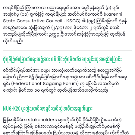
ကရင်နီပြည် ကြားကာလ ပညာရေးမူဝါဒအား မျှော်မှန်းချက် (၃) ရပ်၊
အခြေခံမူ (၁၁) ချက်ဖြင့် ကရင်နီပြည် အတိုင်ပင်ခံကောင်စီ (Karenni
State Consultative Council - KSCC) ၏ (၃၉) ကြိမ်မြောက် ပုံမှန်
အစည်းအဝေး ဆုံးဖြတ်ချက် (၂/၃၉) အရ နိုဝင်ဘာ ၂ ရက်တွင် စတင်
အတည်ပြုလိုက်ပြီကြောင်း ဥက္ကဌ ဦးအောင်ဆန်းမြင့်အမည်ဖြင့် ထုတ်ပြန်
လိုက်သည်။
ဖိုရမ်ဖြစ်မြောက်ရေးအဖွဲ့အား စစ်ကိုင်းဖိုရမ်ဖက်ဒရေးရှင်းဟု အမည်ပြောင်း
စစ်ကိုင်းဖိုရမ်အင်အားစုများ အားလုံးတက်ရောက်သည့် စတုတ္ထအကြိမ်
မြောက် ညီလာခံ၌ ဖိုရမ်ဖြစ်မြောက်ရေးအဖွဲ့အား စစ်ကိုင်းဖိုရမ် ဖက်ဒရေး
ရှင်း (Federationof Sagaing Forum) ဟု ပြောင်းလဲသတ်မှတ်
ကြောင်း နိုဝင်ဘာ ၁၀ ရက်တွင် ထုတ်ပြန်အသိပေးလိုက်သည်။
NUG-K2C ပူးတွဲသတင်းစာရှင်းလင်းပွဲ အဓိကအချက်များ
မြန်မာနိုင်ငံက stakeholders များကိုယ်တိုင် ပိုင်ဆိုင်ပြီး ဦးဆောင်တဲ့
လုပ်ငန်းစဉ် ဖြစ်ဖို့၊ စစ်အာဏာရှင်စနစ်နှင့် ဗဟိုဦးစီးချုပ်ကိုင်မှုစနစ်ကို
နောက်ကြောင်းမပြန်စေမယ့်၊ ပြည်သူလူထုရဲ့ လိုလားမှုနဲ့လည်း ကိုက်ညီတဲ့၊