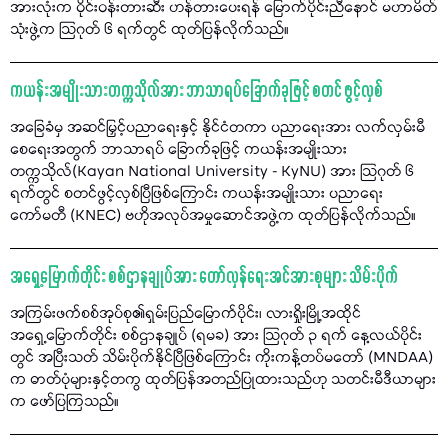
အားလုံးက ဝိုင်းဝန်းတားဆီး ဟန်တားပေးရန် မြောက်ပိုင်းညီနောင် မဟာမိတ်
သုံးဖွဲ့က သြဂုတ် ၆ ရက်တွင် ထုတ်ပြန်လိုက်သည်။
ကယန်းအမျိုးသားတက္ကသိုလ်အား ဘာသာရပ်ခြောက်ခုဖြင့် စတင် ဖွင့်လှစ်
အခြေခံမှ အဆင်မြှင့်ပညာရေးနှင့် နိုင်ငံတကာ ပညာရေးအား လက်လှမ်းမီ
စေရေးအတွက် ဘာသာရပ် ခြောက်ခုဖြင့် ကယန်းအမျိုးသား
တက္ကသိုလ်(Kayan National University - KyNU) အား သြဂုတ် ၆
ရက်တွင် စတင်ဖွင့်လှစ်ပြီဖြစ်ကြောင်း ကယန်းအမျိုးသား ပညာရေး
ကော်မတီ (KNEC) ဗဟိုအလုပ်အမှုဆောင်အဖွဲ့က ထုတ်ပြန်လိုက်သည်။
အရှေ့မြောက်တိုင်း စစ်ဌာနချုပ်အား တော်လှန်ရေးအင်အားစုများ သိမ်းပိုက်
အကြမ်းဖက်စစ်အုပ်စု၏ရှမ်းပြည်မြောက်ပိုင်း၊ လားရှိုးမြို့အထိုင်
အရှေ့မြောက်တိုင်း စစ်ဌာနချုပ် (ရမခ) အား သြဂုတ် ၃ ရက် နေ့လယ်ပိုင်း
တွင် အပြီးသတ် သိမ်းပိုက်နိုင်ပြီဖြစ်ကြောင်း ကိုးကန့်တပ်မတော် (MNDAA)
က ဓာတ်ပုံများနှင့်တကွ ထုတ်ပြန်အတည်ပြုထားသည်ဟု သတင်းမီဒီယာများ
က ဖော်ပြကြသည်။