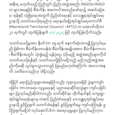
အစိုးရ မဟုတ်သည့် ပြည်တွင်း ပြည်ပအဖွဲ့အစည်း (NGOs/INGO
s) များအနေဖြင့် စီမံကိန်း အကောင်အထည်ဖော်ရာ၌ အဆင်ပြေစ
ေရန်နှင့် လုံခြုံရေးအတွက် ပြည်ထဲရေးနှင့် ဒေသန္တရအုပ်ချုပ်ရေး
ဌာနသို့ သတင်းပေးပိုရမည်ဟု မရာနယ်မြေအုပ်ချုပ်ရေးကောင်စီ
(Maraland Territorial Council –MTC) က အောက်တိုဘာ
၂၁ ရက်တွင် ထုတ်ပြန်ချက်
၀၁/၂၀၂၄
ဖြင့် ထုတ်ပြန်လိုက်သည်။
သတင်းပေးပို့မှုအား နိုဝင်ဘာ ၁၅ ရက် နောက်ဆုံးထား၍ ပြုလုပ်ရမ
ည် ဖြစ်ကာ စီမံကိန်းတာဝန်ခံ၊ စီမံကိန်းအမျိုးအစား၊ စီမံကိန်းကာလ
၊ စီမံကိန်းအတွင်း သုံးစွဲမည့် ရန်ပုံငွေ၊ ပံ့ပိုးမည့် အဖွဲ့အစည်းများကိုပါ
သတင်းပေးပို့ရန်နှင့် သတင်းပေးပို့ခြင်းမရှိသည့် မည်သည့်အဖွဲ့အစ
ည်းကိုမဆို လှုပ်ရှားသွားလာခွင့် ပြုမည်မဟုတ်ကြောင်း အလေးအန
က် သတိပေးသည်ဟု ပါရှိသည်။
ထို့ပြင် မရာပြည်သူများအနေဖြင့်လည်း လူစုလူဝေးဖြင့် ပွဲများကျင်း
ပခြင်း၊ ဘာသာရေး၊ လူမှုရေးနှင့် ပညာရေးဆိုင်ရာပွဲများ ကျင်းပခြင်း
များ ပြုလုပ်မည်ဆိုပါကလည်း သက်ဆိုင်ရာ တိုက်နယ်နှင့် ကျေးရွာ
အုပ်ချုပ်ရေးရုံးများမှ တဆင့် ပြည်ထဲရေးနှင့် ဒေသန္တရအုပ်ချုပ်ရေး
ဌာနသို့ ခွင့်ပြုချက် တောင်းခံရန်နှင့် ခွင့်ပြုချက်ရမှ ကျင်းပကြရန်၊ ခွ
င့်ပြုချက်မရှိဘဲ လုပ်ဆောင်ပါက အရေးယူမှုများ ပြုလုပ်မည်ဟုလ