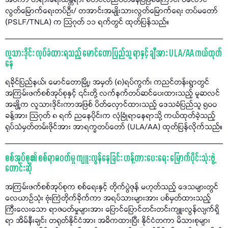
အပ်ကာ တရားရေးယန္တရား စတင်လည်ပတ်နေပြီဖြစ်ကြောင်း ပလောင်
လွတ်မြောက်ရေးတပ်ဦး/ တအာင်းအမျိုးသားလွတ်မြောက်ရေး တပ်မတော်
(PSLF/TNLA) က သြဂုတ် ၁၁ ရက်တွင် ထုတ်ပြန်သည်။
လူသားဒိုင်း လုပ်ခံထားရသည့် မောင်တောပြည်သူ ရာနှင့် ချီအား ULA/AA ကယ်ထုတ်
နေ
ရခိုင်ပြည်နယ်၊ မောင်တောမြို့၊ အမှတ် (၈)ရပ်ကွက်၊ ကညင်တန်းရွာတွင်
အကြမ်းဖက်စစ်အုပ်စုနှင့် ၎င်းတို့ လက်နက်တပ်ဆင်ပေးထားသည့် မူဆလင်
အချို့က လူသားဒိုင်းကာအဖြစ် ပိတ်လှောင်ထားသည့် ဒေသခံပြည်သူ ၅၀၀
ခန့်အား သြဂုတ် ၈ ရက် ညနေပိုင်းက လုံခြုံရာနေရာသို့ ကယ်ထုတ်ခဲ့သည့်
ရုပ်သံမှတ်တမ်းဖိုင်အား အာရက္ခတပ်တော် (ULA/AA) ထုတ်ပြန်လိုက်သည်။
စစ်အုပ်စု၏ စစ်ရာဇဝတ်မှု ကျူးလွန်နေခြင်း ဟန့်တားပေးရေး မြောက်ပိုင်းသုံးဖွဲ့
တောင်းဆို
အကြမ်းဖက်စစ်အုပ်စုက စစ်ရေးနှင့် တိုက်ပွဲဇုန် မဟုတ်သည့် ဒေသများတွင်
လေယာဉ်သုံး ဗုံးကြဲတိုက်ခိုက်ကာ အရပ်သားများအား ပစ်မှတ်ထားသည့်
ကြီးလေးသော ရာဇဝတ်မှုများအား ပြောင်ပြောင်တင်းတင်းကျူးလွန်လျက်ရှိ
ရာ အိမ်နီးချင်း တရုတ်နိုင်ငံအား အဓိကထားပြီး နိုင်ငံတကာ မိသားစုများ