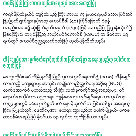
ကရင်နီပြည် ကြားကာလ ကျန်းမာရေးမူဝါဒအား အတည်ပြု
ကရင်နီပြည်နယ်၌ ကျင့်သုံးမည့် ကြားကာလ ကျန်းမာရေးမူဝါဒအား ပြင်ဆင်
ဖြည့်စွက်ချက်များနှင့်အတူ ကောင်စီ၏ (၄၁) ကြိမ်မြောက် ပုံမှန်
အစည်းအဝေး၌ ဆုံးဖြတ်ချက်အမှတ် (၁/၄၁) ဖြင့် အတည်ပြု ပြဌာန်းလိုက်ပြီ
ဖြစ်ကြောင်း ကရင်နီပြည် အတိုင်ပင်ခံကောင်စီ (KSCC) က နိုဝင်ဘာ ၁၉
ရက်တွင် ကောင်စီဥက္ကဋ္ဌလက်မှတ်ဖြင့် ထုတ်ပြန်လိုက်သည်။
ထိန်းချုပ်မှုအား စွက်ဖက်နှောင့်ယှက်ပါက ပြင်းထန်စွာ အရေးယူမည်ဟု ပေါက်ပက
ဖ ထုတ်ပြန်
မကွေးတိုင်း၊ ပေါက်မြို့နယ်ရှိ ပြည်သူ့ကာကွယ်ရေးတပ်ဖွဲ့ (ပကဖ) ထိန်းချုပ်
ထားသည့် ကျေးရွာများအတွင်း အမျိုးသားညီညွတ်ရေးအစိုးရ (NUG)
လက်အောက်ခံ မဟုတ်သည့် သီးခြားလက်နက်ကိုင်အဖွဲ့အစည်းများ ဝင်
ရောက်နေထိုင်ကာ ပညာရေး၊ ကျန်းမာရေး၊ အုပ်ချုပ်ရေး၊ ကာကွယ်ရေး
ကဏ္ဍများတွင် ဝင်ရောက်စွက်ဖက် နှောင့်ယှက်ပါက ပြင်းထန်စွာ အရေးယူ
ခြင်း၊ မြို့နယ်တွင်း နေထိုင်မှုအား ဖယ်ရှားသွားမည်ဟု ပေါက်မြို့နယ်- ပကဖ
တာဝန်ခံအမည်ဖြင့် နိုဝင်ဘာ ၁၃ ရက်က ထုတ်ပြန်ထားသည်။