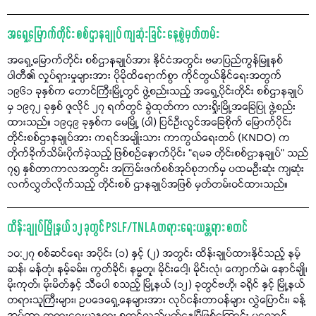
အရှေ့မြောက်တိုင်း စစ်ဌာနချုပ် ကျဆုံးခြင်း နေ့စွဲမှတ်တမ်း
အရှေ့မြောက်တိုင်း စစ်ဌာနချုပ်အား နိုင်ငံအတွင်း ဗမာပြည်ကွန်မြူနစ်
ပါတီ၏ လှုပ်ရှားမှုများအား ပိုမိုထိရောက်စွာ ကိုင်တွယ်နိုင်ရေးအတွက်
၁၉၆၁ ခုနှစ်က တောင်ကြီးမြို့တွင် ဖွဲ့စည်းသည့် အရှေ့ပိုင်းတိုင်း စစ်ဌာနချုပ်
မှ ၁၉၇၂ ခုနှစ် ဇူလိုင် ၂၇ ရက်တွင် ခွဲထုတ်ကာ လားရှိုးမြို့အခြေပြု ဖွဲ့စည်း
ထားသည်။ ၁၉၄၉ ခုနှစ်က မေမြို့ (ဝါ) ပြင်ဦးလွင်အခြေစိုက် မြောက်ပိုင်း
တိုင်းစစ်ဌာနချုပ်အား ကရင်အမျိုးသား ကာကွယ်ရေးတပ် (KNDO) က
တိုက်ခိုက်သိမ်းပိုက်ခဲ့သည့် ဖြစ်စဉ်နောက်ပိုင်း “ရမခ တိုင်းစစ်ဌာနချုပ်” သည်
၇၅ နှစ်တာကာလအတွင်း အကြမ်းဖက်စစ်အုပ်စုဘက်မှ ပထမဦးဆုံး ကျဆုံး
လက်လွှတ်လိုက်သည့် တိုင်းစစ် ဌာနချုပ်အဖြစ် မှတ်တမ်းဝင်ထားသည်။
ထိန်းချုပ်မြို့နယ် ၁၂ ခုတွင် PSLF/TNLA တရားရေးယန္တရား စတင်
၁၀:၂၇ စစ်ဆင်ရေး အပိုင်း (၁) နှင့် (၂) အတွင်း ထိန်းချုပ်ထားနိုင်သည့် နမ့်
ဆန်၊ မန်တုံ၊ နမ့်ခမ်း၊ ကွတ်ခိုင်၊ နမ္မတူ၊ မိုင်းငေါ့၊ မိုင်းလုံ၊ ကျောက်မဲ၊ နောင်ချို၊
မိုးကုတ်၊ မိုးမိတ်နှင့် သီပေါ စသည့် မြို့နယ် (၁၂) ခုတွင်ဗဟို၊ ခရိုင် နှင့် မြို့နယ်
တရားသူကြီးများ၊ ဥပဒေရှေ့နေများအား လုပ်ငန်းတာဝန်များ လွှဲပြောင်း၊ ခန့်