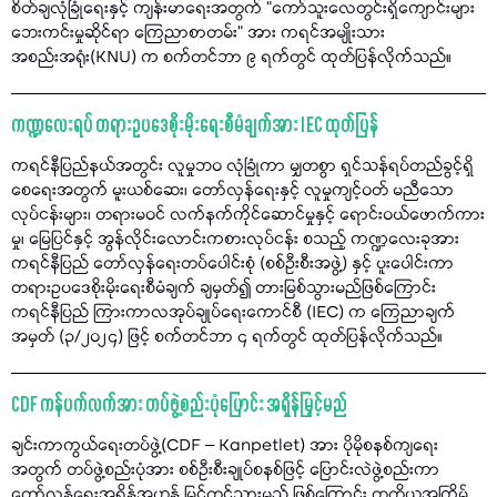
စိတ်ချလုံခြုံရေးနှင့် ကျန်းမာရေးအတွက် "ကော်သူးလေတွင်းရှိကျောင်းများ
ဘေးကင်းမှုဆိုင်ရာ ကြေညာစာတမ်း" အား ကရင်အမျိုးသား
အစည်းအရုံး(KNU) က စက်တင်ဘာ ၉ ရက်တွင် ထုတ်ပြန်လိုက်သည်။
ကဏ္ဍလေးရပ် တရားဥပဒေစိုးမိုးရေးစီမံချက်အား IEC ထုတ်ပြန်
ကရင်နီပြည်နယ်အတွင်း လူမှုဘဝ လုံခြုံကာ မျှတစွာ ရှင်သန်ရပ်တည်ခွင့်ရှိ
စေရေးအတွက် မူးယစ်ဆေး၊ တော်လှန်ရေးနှင့် လူမှုကျင့်ဝတ် မညီသော
လုပ်ငန်းများ၊ တရားမဝင် လက်နက်ကိုင်ဆောင်မှုနှင့် ရောင်းဝယ်ဖောက်ကား
မှု၊ မြေပြင်နှင့် အွန်လိုင်းလောင်းကစားလုပ်ငန်း စသည့် ကဏ္ဍလေးခုအား
ကရင်နီပြည် တော်လှန်ရေးတပ်ပေါင်းစုံ (စစ်ဦးစီးအဖွဲ့) နှင့် ပူးပေါင်းကာ
တရားဥပဒေစိုးမိုးရေးစီမံချက် ချမှတ်၍ တားမြစ်သွားမည်ဖြစ်ကြောင်း
ကရင်နီပြည် ကြားကာလအုပ်ချုပ်ရေးကောင်စီ (IEC) က ကြေညာချက်
အမှတ် (၃/၂၀၂၄) ဖြင့် စက်တင်ဘာ ၄ ရက်တွင် ထုတ်ပြန်လိုက်သည်။
CDF ကန်ပက်လက်အား တပ်ဖွဲ့စည်းပုံပြောင်း အရှိန်မြှင့်မည်
ချင်းကာကွယ်ရေးတပ်ဖွဲ့(CDF – Kanpetlet) အား ပိုမိုစနစ်ကျရေး
အတွက် တပ်ဖွဲ့စည်းပုံအား စစ်ဦးစီးချုပ်စနစ်ဖြင့် ပြောင်းလဲဖွဲ့စည်းကာ
တော်လှန်ရေးအရှိန်အဟုန် မြှင့်တင်သွားမည် ဖြစ်ကြောင်း တတိယအကြိမ်