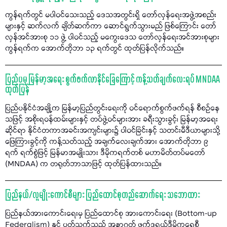
ကွန်ရက်တွင် မပါဝင်သေးသည့် ဒေသအတွင်းရှိ တော်လှန်ရေးအဖွဲ့အစည်း
များနှင့် ဆက်လက် ချိတ်ဆက်ကာ ဆောင်ရွက်သွားမည် ဖြစ်ကြောင်း တော်
လှန်အင်အားစု ၁၁ ဖွဲ့ ပါဝင်သည့် မကွေးဒေသ တော်လှန်ရေးအင်အားစုများ
ကွန်ရက်က အောက်တိုဘာ ၁၃ ရက်တွင် ထုတ်ပြန်လိုက်သည်။
ပြည်ပမှ မြန်မာ့အရေး စွက်ဖက်လာနိုင်ခြေကြောင့် ကန့်သတ်ချက်လေးရပ် MNDAA
ထုတ်ပြန်
ပြည်ပနိုင်ငံအချို့က မြန်မာ့ပြည်တွင်းရေးကို ဝင်ရောက်စွက်ဖက်ရန် စီစဉ်နေ
သဖြင့် အစိုးရဝန်ထမ်းများနှင့် တပ်ဖွဲ့ဝင်များအား ခရီးသွားခွင့်၊ မြန်မာ့အရေး
ဆိုင်ရာ နိုင်ငံတကာအခင်းအကျင်းများ၌ ပါဝင်ခြင်းနှင့် သတင်းမီဒီယာများသို့
ဖြေကြားခွင့်ကို ကန့်သတ်သည့် အချက်လေးချက်အား အောက်တိုဘာ ၉
ရက် ရက်စွဲဖြင့် မြန်မာအမျိုးသား ဒီမိုကရက်တစ် မဟာမိတ်တပ်မတော်
(MNDAA) က တရုတ်ဘာသာဖြင့် ထုတ်ပြန်ထားသည်။
ပြည်နယ်/လူမျိုးကောင်စီများ ပြည်ထောင်စုတည်ဆောက်ရေး သဘောထား
ပြည်နယ်အားကောင်းရေးမှ ပြည်ထောင်စု အားကောင်းရေး (Bottom-up
Federalism) နှင့် ပတ်သက်သည့် အနာဂတ် ဖက်ဒရယ်ဒီမိုကရေစီ