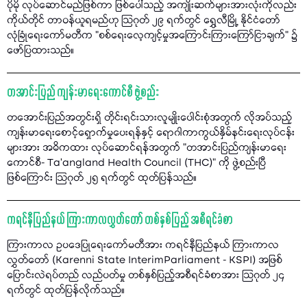
ပိုမို လုပ်ဆောင်မည်ဖြစ်ကာ ဖြစ်ပေါ်သည့် အကျိုးဆက်များအားလုံးကိုလည်း
ကိုယ်တိုင် တာဝန်ယူရမည်ဟု သြဂုတ် ၂၉ ရက်တွင် ရွှေလီမြို့ နိုင်ငံတော်
လုံခြုံရေးကော်မတီက "စစ်ရေးလေ့ကျင့်မှုအကြောင်းကြားကြော်ငြာချက်" ၌
ဖော်ပြထားသည်။
တအာင်းပြည် ကျန်းမာရေးကောင်စီ ဖွဲ့စည်း
တအောင်းပြည်အတွင်းရှိ တိုင်းရင်းသားလူမျိုးပေါင်းစုံအတွက် လိုအပ်သည့်
ကျန်းမာရေးစောင့်ရှောက်မှုပေးရန်နှင့် ရောဂါကာကွယ်နှိမ်နင်းရေးလုပ်ငန်း
များအား အဓိကထား လုပ်ဆောင်ရန်အတွက် "တအာင်းပြည်ကျန်းမာရေး
ကောင်စီ- Ta’angland Health Council (THC)" ကို ဖွဲ့စည်းပြီ
ဖြစ်ကြောင်း သြဂုတ် ၂၅ ရက်တွင် ထုတ်ပြန်သည်။
ကရင်နီပြည်နယ် ကြားကာလလွှတ်တော် တစ်နှစ်ပြည့် အစီရင်ခံစာ
ကြားကာလ ဥပဒေပြုရေးကော်မတီအား ကရင်နီပြည်နယ် ကြားကာလ
လွှတ်တော် (Karenni State InterimParliament - KSPI) အဖြစ်
ပြောင်းလဲရပ်တည် လည်ပတ်မှု တစ်နှစ်ပြည့်အစီရင်ခံစာအား သြဂုတ် ၂၄
ရက်တွင် ထုတ်ပြန်လိုက်သည်။