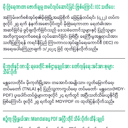
မိုးဗြဲရေကာတာ ဖောက်ချမှု တမင်လုပ်ဆောင်ခြင်းဖြစ်ကြောင်း IEC သတိပေး
အကြမ်းဖက်စစ်အုပ်စု၏မိုးဗြဲမြို့အခြေစိုက် ခြေမြန်တပ်ရင်း (၄၂၂) တပ်က
ဇူလိုင် ၂၅ ရက် နံနက်အစောပိုင်းတွင် မိုးဗြဲရေကာတာ ရေတံခါးအား
အဆင်ခြင်မဲ့ ဖွင့်ချလိုက်ခြင်းသည် ဒေသခံတောင်သူများနှင့် ပြည်သူများ
အတိဒုက္ခရောက်စေရန် လုပ်ဆောင်ခြင်း ဖြစ်ပြီး ရေကြီးမှုအန္တရာယ်အား
သတိပြုကြရန် ကရင်နီပြည် ကြားကာလအုပ်ချုပ်ရေးကောင်စီ (IEC) က
အရေးပေါ်ကြေညာချက် ၁/၂၀၂၄ ဖြင့် ထုတ်ပြန်လိုက်သည်။
မိုးကုတ်နှင့် လားရှိုး ရမခတိုင်းစစ်ဌာနချုပ်အား တော်လှန်ရေးအင်အားစုများ
သိမ်းပိုက်
မန္တလေးတိုင်း၊ မိုးကုတ်မြို့အား တအောင်းအမျိုးသား လွတ်မြောက်ရေး
တပ်မတော် (TNLA) နှင့် ပြည်သူ့ကာကွယ်ရေး တပ်မတော်- မန္တလေး(MDY-
PDF) ပူးပေါင်းတပ်ဖွဲ့များကဇူလိုင် ၂၄ ရက်တွင် အပြီးသတ်သိမ်းယူနိုင်ပြီ
ဖြစ်ကြောင်း ဇူလိုင် ၂၅ ရက်တွင် MDYPDF က ထုတ်ပြန်လိုက်သည်။
စဉ့်ကူးမြို့နယ်အား Mandalay PDF အပြီးတိုင် သိမ်းပိုက်၊ ထိန်းချုပ်