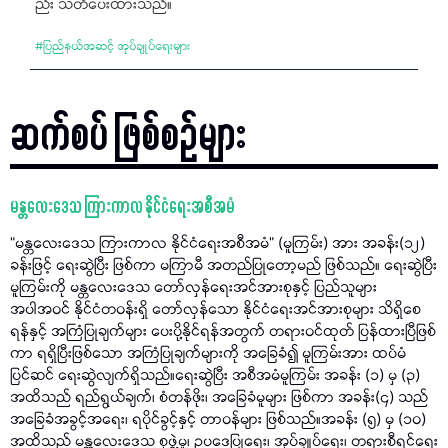
ည်း သတိပေးထားသည်။
#
ပြည်နယ်အဆင့် အုပ်ချုပ်ရေးများ
ဆက်စပ် ဖြစ်စဉ်များ
မန္တလေးဒေသ ကြားကာလ နိုင်ငံရေးအစီအမံ
“မန္တလေးဒေသ ကြားကာလ နိုင်ငံရေးအစီအမံ” (မူကြမ်း) အား အခန်း(၁၂)
ခန်းဖြင့် ရေးဆွဲပြီး ဖြစ်ကာ မကြာမီ အတည်ပြုတော့မည် ဖြစ်သည်။ ရေးဆွဲပြီး
မူကြမ်းကို မန္တလေးဒေသ တော်လှန်ရေးအင်အားစုနှင့် ပြည်သူများ
အပါအဝင် နိုင်ငံတဝန်းရှိ တော်လှန်သော နိုင်ငံရေးအင်အားစုများ သိရှိစေ
ရန်နှင့် အကြံပြုချက်များ ပေးပို့နိုင်ရန်အတွက် တရားဝင်ထုတ် ပြန်ထားပြီဖြစ်
ကာ ရရှိပြီးဖြစ်သော အကြံပြုချက်များကို အခြေခံ၍ မူကြမ်းအား ထပ်မံ
ပြင်ဆင် ရေးဆွဲလျက်ရှိသည်။ရေးဆွဲပြီး အစီအမံမူကြမ်း အခန်း (၁) မှ (၃)
အထိသည် ရည်ရွယ်ချက်၊ စံတန်ဖိုး၊ အခြေခံမူများ ဖြစ်ကာ အခန်း(၄) သည်
အခြေခံအခွင့်အရေး၊ ရပိုင်ခွင့်နှင့် တာဝန်များ ဖြစ်သည်။အခန်း (၅) မှ (၁၀)
အထိသည် မန္တလေးဒေသ စုဖွဲ့မှု၊ ဥပဒေပြုရေး၊ အုပ်ချုပ်ရေး၊ တရားစီရင်ရေး