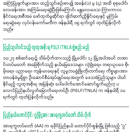
အကြံပြုချက်များအား ထည့်သွင်းစဉ်းစား၍ အခန်း(၁) မှ (၄) အထိ စုစုပေါင်း
လေးခန်းအား အကြမ်းရေးဆွဲပြီးဖြစ်ကြောင်း မန္တလေးဒေသ ကြားကာလ
နိုင်ငံရေးအစီအမံ ဖော်ထုတ်မှုဆိုင်ရာ ချိတ်ဆက်ညှိနှိုင်းရေးနှင့် မူကြမ်း
ရေးဆွဲရေး လုပ်ငန်းကော်မတီက ဇန်နဝါရီ ၁၅ ရက်တွင် ထုတ်ပြန်လိုက်
သည်။
ပြည်သူပါဝင်သည့် လူထုအစိုးရ PSLF/TNLA ဖွဲ့စည်းမည်
၁၀:၂၇ စစ်ဆင်ရေး၌ သိမ်းပိုက်ထားသည့် မြို့ပေါင်း ၁၂ မြို့အပါအဝင် တအာ
င်းတပ်မတော် အခြေစိုက်သည့် နယ်မြေဒေသများ လုံခြုံရေး၊ တရားဥပဒေ စိုး
မိုးရေး၊ ပညာရေး၊ ကျန်းမာရေးနှင့် လူမှုဘဝဖွံ့ဖြိုးတိုးတက်ရေး ကိစ္စများအား
တာဝန်ခံမှုရှိစွာ ဦးဆောင်စီမံအုပ်ချုပ်ရေးအတွက် ဒေသခံပြည်သူများ ပါဝင်
နိုင်မည့် လူထုအစိုးရ အမြန်ဆုံး ပေါ်ပေါက်အောင်ဆောင်ရွက်မည်ဟု ပ
လောင်ပြည်နယ်လွတ်မြောက်ရေးတပ်ဦး (PSLF/TNLA) က ဇန်နဝါရီ ၁၀
ရက်တွင် ထုတ်ပြန်လိုက်သည်။
ပြည်နယ်တောင်ပိုင်း ဂွမြို့အား အာရက္ခတပ်တော် သိမ်းပိုက်
အာရက္ခတပ်တော် (AA) က ရခိုင်ပြည်နယ် တောင်ပိုင်းစွန်းမြို့ ဖြစ်သည့် "ဂွ"