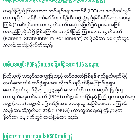
ကရင်နီတပ်ပေါင်းစုံ စစ်ဦးစီးအဖွဲ့ ဖွဲ့စည်းခြင်းဥပဒေ အတည်ပြု
ကရင်နီပြည် ကြားကာလ အုပ်ချုပ်ရေးကောင်စီ (IEC) က ပေးပို့တင်သွင်း
လာသည့် "ကရင်နီ တပ်ပေါင်းစုံ စစ်ဦးစီးအဖွဲ့ ဖွဲ့စည်းခြင်းဆိုင်ရာဥပဒေ(မူ
ကြမ်း)” အစီရင်ခံစာအား လွှတ်တော်အဆုံးအဖြတ်ဖြင့် ဥပဒေအဖြစ်
အတည်ပြုလိုက်ပြီ ဖြစ်ကြောင်း ကရင်နီပြည် ကြားကာလလွှတ်တော်
(Karenni State Interim Parliament) က နိုဝင်ဘာ ၁၈ ရက်တွင်
သတင်းထုတ်ပြန်လိုက်သည်။
တစ်လအတွင်း PDF နှင့် ပကဖ ခြောက်ဦးအား NUG အရေးယူ
ပြည်သူကို အလုပ်အကျွေးပြုသည့် တပ်မတော်ဖြစ်ရန် ရည်ရွယ်ချက်ဖြင့်
လက်အောက်ခံ တပ်ဖွဲ့များအား လိုအပ်သည့် ထိန်းကြောင်းမှုများ
ဆောင်ရွက်လျက်ရှိရာ ၂၀၂၄ခုနှစ် အောက်တိုဘာလအတွင်း ပြည်သူ့
ကာကွယ်ရေးတပ်မတော် (PDF) တပ်ဖွဲ့ဝင် တစ်ဦးနှင့် ပြည်သူ့ကာကွယ်ရေး
အဖွဲ့ (ပကဖ) အဖွဲ့ဝင် ခြောက်ဦးအား အရေးယူ အပြစ်ပေးထားကြောင်း
အမျိုးသားညီညွတ်ရေးအစိုးရ (NUG) ၊ ကာကွယ်ရေးဝန်ကြီးဌာနက
နိုဝင်ဘာ ၁၄ ရက်တွင် ထုတ်ပြန်ထားသည်။
ကြားကာလပညာရေးမူဝါဒ KSCC ထုတ်ပြန်