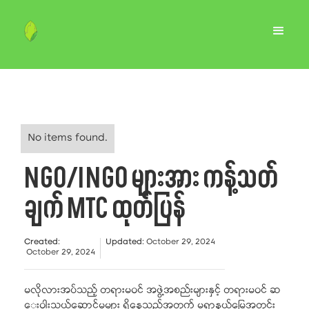
No items found.
NGO/INGO များအား ကန့်သတ်
ချက် MTC ထုတ်ပြန်
Created
:
Updated
:
October 29, 2024
October 29, 2024
မလိုလားအပ်သည့် တရားမဝင် အဖွဲ့အစည်းများနှင့် တရားမဝင် ဆ
ေးဝါးသယ်ဆောင်မှုများ ရှိနေသည့်အတွက် မရာနယ်မြေအတွင်း