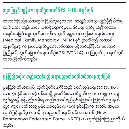
သူနာပြုနှင့် ကျန်းမာရေးသိပ္ပံကောလိပ် PSLF/TNLA ဖွင့်လှစ်
တအာင်းပြည်နယ်အတွင်း ပြည်သူလူထုအား အရည်အသွေးပြည့်မှီ၍ စိတ်ချ
လုံခြုံသော ကျန်းမာရေးစောင့်ရှောက်မှုပေးနိုင်ရေး ရည်ရွယ်၍ လူသား
အရင်းအမြစ် မွေးထုတ်ပေးရန်အတွက် မန္တလေး ကျန်းမာရေးမိသားစု
(Medical Family Mandalay –MFM) နှင့် ပူးပေါင်း၍ တအာင်း
သူနာပြုနှင့် ကျန်းမာရေးသိပ္ပံကောလိပ်အား ဖွင့်လှစ်ကြောင်း ပလောင်
ပြည်နယ် လွတ်မြောက်ရေးတပ်ဦး(PSLF/TNLA) က သြဂုတ် ၂၀ ရက်တွင်
ထုတ်ပြန်လိုက်သည်။
မွန်ပြည်အစိုးရ တည်ထောင်မည်ဟု ရာမညဖက်ဒရယ်အင်အားစု ထုတ်ပြန်
မွန်ပြည် ကိုယ်စားပြု တိုက်ပွဲဝင်နေကြသည့် တော်လှန်ရေးအင်အားစုများ
အားလုံး နိုင်ငံရေးနှင့် စစ်ရေး၌ ပူးပေါင်းဆောင်ရွက်ကာ ဗဟာဗျူဟာကျ
လှုပ်ရှား၍ မွန်ပြည်အစိုးရ တည်ထောင်မည်ဖြစ်ကြောင်း သြဂုတ် ၁၉ ရက်
တွင် ကျရောက်သည့် မွန်တော်လှန်ရေး (၇၇) နှစ်မြောက် အထိမ်းအမှတ်
ထုတ်ပြန်ချက်မှ တဆင့် ရာမညဖက်ဒရယ်အင်အားစုသစ် (New
Rehmonnya Federated Force- NRFF) က ထုတ်ပြန်ကြေညာလိုက်
သည်။