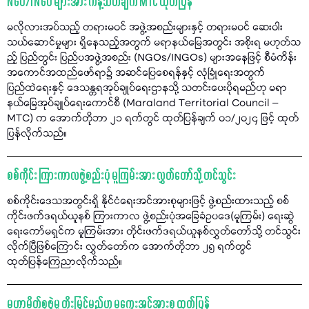
NGO/INGO များအား ကန့်သတ်ချက် MTC ထုတ်ပြန်
မလိုလားအပ်သည့် တရားမဝင် အဖွဲ့အစည်းများနှင့် တရားမဝင် ဆေးဝါး
သယ်ဆောင်မှုများ ရှိနေသည့်အတွက် မရာနယ်မြေအတွင်း အစိုးရ မဟုတ်သ
ည့် ပြည်တွင်း ပြည်ပအဖွဲ့အစည်း (NGOs/INGOs) များအနေဖြင့် စီမံကိန်း
အကောင်အထည်ဖော်ရာ၌ အဆင်ပြေစေရန်နှင့် လုံခြုံရေးအတွက်
ပြည်ထဲရေးနှင့် ဒေသန္တရအုပ်ချုပ်ရေးဌာနသို့ သတင်းပေးပိုရမည်ဟု မရာ
နယ်မြေအုပ်ချုပ်ရေးကောင်စီ (Maraland Territorial Council –
MTC) က အောက်တိုဘာ ၂၁ ရက်တွင် ထုတ်ပြန်ချက် ၀၁/၂၀၂၄ ဖြင့် ထုတ်
ပြန်လိုက်သည်။
စစ်ကိုင်း ကြားကာလဖွဲ့စည်းပုံ မူကြမ်းအား လွှတ်တော်သို့ တင်သွင်း
စစ်ကိုင်းဒေသအတွင်းရှိ နိုင်ငံရေးအင်အားစုများဖြင့် ဖွဲ့စည်းထားသည့် စစ်
ကိုင်းဖက်ဒရယ်ယူနစ် ကြားကာလ ဖွဲ့စည်းပုံအခြေခံဥပဒေ(မူကြမ်း) ရေးဆွဲ
ရေးကော်မရှင်က မူကြမ်းအား တိုင်းဖက်ဒရယ်ယူနစ်လွှတ်တော်သို့ တင်သွင်း
လိုက်ပြီဖြစ်ကြောင်း လွှတ်တော်က အောက်တိုဘာ ၂၅ ရက်တွင်
ထုတ်ပြန်ကြေညာလိုက်သည်။
မဟာမိတ်စုဖွဲ့မှု တိုးမြှင့်မည်ဟု မကွေးအင်အားစု ထုတ်ပြန်