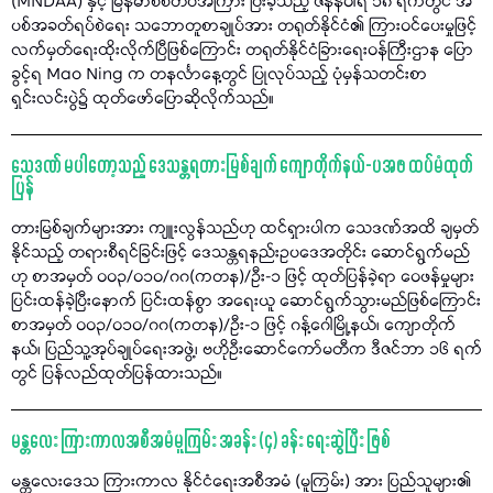
(MNDAA) နှင့် မြန်မာစစ်တပ်အကြား ပြီးခဲ့သည့် ဇန်နဝါရီ ၁၈ ရက်တွင် အ
ပစ်အခတ်ရပ်စဲရေး သဘောတူစာချုပ်အား တရုတ်နိုင်ငံ၏ ကြားဝင်ပေးမှုဖြင့်
လက်မှတ်ရေးထိုးလိုက်ပြီဖြစ်ကြောင်း တရုတ်နိုင်ငံခြားရေးဝန်ကြီးဌာန ပြော
ခွင့်ရ Mao Ning က တနင်္လာနေ့တွင် ပြုလုပ်သည့် ပုံမှန်သတင်းစာ
ရှင်းလင်းပွဲ၌ ထုတ်ဖော်ပြောဆိုလိုက်သည်။
သေဒဏ် မပါတော့သည့် ဒေသန္တရတားမြစ်ချက် ကျောတိုက်နယ်-ပအဖ ထပ်မံထုတ်
ပြန်
တားမြစ်ချက်များအား ကျူးလွန်သည်ဟု ထင်ရှားပါက သေဒဏ်အထိ ချမှတ်
နိုင်သည့် တရားစီရင်ခြင်းဖြင့် ဒေသန္တရနည်းဥပဒေအတိုင်း ဆောင်ရွက်မည်
ဟု စာအမှတ် ၀၀၃/၀၁၀/ဂဂ(ကတန)/ဦး-၁ ဖြင့် ထုတ်ပြန်ခဲ့ရာ ဝေဖန်မှုများ
ပြင်းထန်ခဲ့ပြီးနောက် ပြင်းထန်စွာ အရေးယူ ဆောင်ရွက်သွားမည်ဖြစ်ကြောင်း
စာအမှတ် ၀၀၃/၀၁၀/ဂဂ(ကတန)/ဦး-၁ ဖြင့် ဂန့်ဂေါမြို့နယ်၊ ကျောတိုက်
နယ်၊ ပြည်သူ့အုပ်ချုပ်ရေးအဖွဲ့၊ ဗဟိုဦးဆောင်ကော်မတီက ဒီဇင်ဘာ ၁၆ ရက်
တွင် ပြန်လည်ထုတ်ပြန်ထားသည်။
မန္တလေး ကြားကာလအစီအမံမူကြမ်း အခန်း (၄) ခန်း ရေးဆွဲပြီး ဖြစ်
မန္တလေးဒေသ ကြားကာလ နိုင်ငံရေးအစီအမံ (မူကြမ်း) အား ပြည်သူများ၏