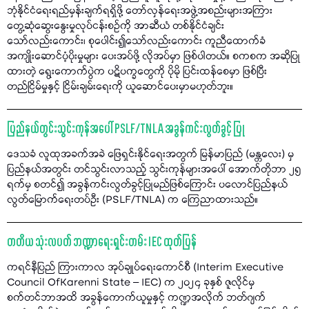
ဘုံနိုင်ငံရေးရည်မှန်းချက်ရရှိဖို့ တော်လှန်ရေးအဖွဲ့အစည်းများအကြား
တွေ့ဆုံဆွေးနွေးမှုလုပ်ငန်းစဥ်ကို အာဆီယံ တစ်နိုင်ငံချင်း
သော်လည်းကောင်း၊ စုပေါင်း၍သော်လည်းကောင်း ကူညီထောက်ခံ
အကျိုးဆောင်ပံ့ပိုးမှုများ ပေးအပ်ဖို့ လိုအပ်မှာ ဖြစ်ပါတယ်။ စကစက အဆိုပြု
ထားတဲ့ ရွေးကောက်ပွဲက ပဋိပက္ခတွေကို ပိုမို ပြင်းထန်စေမှာ ဖြစ်ပြီး
တည်ငြိမ်မှုနှင့် ငြိမ်းချမ်းရေးကို ယူဆောင်ပေးမှာမဟုတ်ဘူး။
ပြည်နယ်တွင်းသွင်းကုန်အပေါ် PSLF/TNLA အခွန်ကင်းလွတ်ခွင့် ပြု
ဒေသခံ လူထုအခက်အခဲ ဖြေရှင်းနိုင်ရေးအတွက် မြန်မာပြည် (မန္တလေး) မှ
ပြည်နယ်အတွင်း တင်သွင်းလာသည့် သွင်းကုန်များအပေါ် အောက်တိုဘာ ၂၅
ရက်မှ စတင်၍ အခွန်ကင်းလွတ်ခွင့်ပြုမည်ဖြစ်ကြောင်း ပလောင်ပြည်နယ်
လွတ်မြောက်ရေးတပ်ဦး (PSLF/TNLA) က ကြေညာထားသည်။
တတိယ သုံးလပတ် ဘဏ္ဍာရေးရှင်းတမ်း IEC ထုတ်ပြန်
ကရင်နီပြည် ကြားကာလ အုပ်ချုပ်ရေးကောင်စီ (Interim Executive
Council OfKarenni State – IEC) က ၂၀၂၄ ခုနှစ် ဇူလိုင်မှ
စက်တင်ဘာအထိ အခွန်ကောက်ယူမှုနှင့် ကဏ္ဍအလိုက် ဘတ်ဂျက်