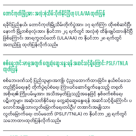
တောင်ကုတ်မြို့အား အလုံးစုံသိမ်းပိုက်နိုင်ပြီဟု ULA/AA ထုတ်ပြန်
ရခိုင်ပြည်နယ်၊ တောင်ကုတ်မြို့သိမ်းတိုက်ပွဲအား ၁၇ ရက်ကြာ ထိုးစစ်ဆင်ပြီး
နောက် မြို့တစ်ခုလုံးအား နိုဝင်ဘာ ၂၄ ရက်တွင် အလုံးစုံ ထိန်းချုပ်ထားနိုင်ပြီ
ဖြစ်ကြောင်း အာရက္ခတပ်တော် (ULA/AA) က နိုဝင်ဘာ ၂၈ ရက်တွင်
အတည်ပြု ထုတ်ပြန်လိုက်သည်။
စစ်ရေးတင်းမာမှုအတွက် တွေ့ဆုံဆွေးနွေးရန် အဆင်သင့်ရှိကြောင်း PSLF/TNLA
ထုတ်ပြန်
စစ်ဘေးဒဏ်သင့် ပြည်သူများအကျိုး ငဲ့ညှာထောက်ထားခြင်း၊ နယ်စပ်ဒေသ
တည်ငြိမ်ရေးနှင့် တိုက်ပွဲရပ်စဲရေး ကြားဝင်ဆောင်ရွက်နေသည့် တရုတ်
အစိုးရ၏ ကြိုးပမ်းမှုအား အသိအမှတ်ပြုသည့်အနေဖြင့် နှစ်ဖက်စစ်ရေး
ပဋိပက္ခများ အဆုံးသတ်နိုင်ရေး တွေ့ဆုံဆွေးနွေးရန် အဆင်သင့်ရှိကြောင်း ပ
လောင်အမျိုးသားလွတ်မြောက်ရေးတပ်ဦး/ တအာင်းအမျိုးသား
လွတ်မြောက်ရေး တပ်မတော် (PSLF/TNLA) က နိုဝင်ဘာ ၂၅ ရက်တွင်
သဘောထားထုတ်ပြန်လိုက်သည်။