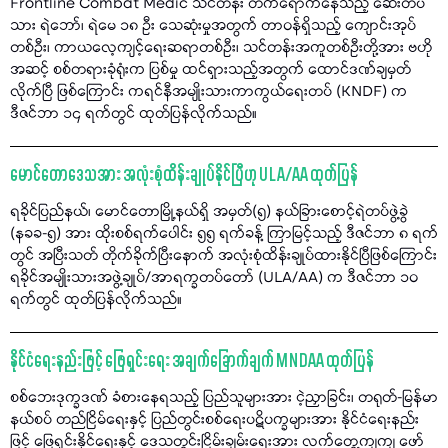
Frontline Combat Medic သင်တန်း တက်ရောက်နေသည့် ဆေးတပ်
သား ရဲဘော်၊ ရဲမေ ၁၈ ဦး သေဆုံးမှုအတွက် တာဝန်ရှိသည့် ကျောင်းအုပ်
တစ်ဦး၊ ကာယလေ့ကျင့်ရေးဆရာတစ်ဦး၊ သင်တန်းအကူတစ်ဦးတို့အား ဗဟို
အဆင့် စစ်တရားခုံရုံးက ပြစ်မှု ထင်ရှားသည့်အတွက် ထောင်ဒဏ်ချမှတ်
လိုက်ပြီ ဖြစ်ကြောင်း ကရင်နီအမျိုးသားကာကွယ်ရေးတပ် (KNDF) က
ဒီဇင်ဘာ ၁၄ ရက်တွင် ထုတ်ပြန်လိုက်သည်။
မောင်တောဒေသအား အလုံးစုံထိန်းချုပ်နိုင်ပြီဟု ULA/AA ထုတ်ပြန်
ရခိုင်ပြည်နယ်၊ မောင်တောမြို့နယ်ရှိ အမှတ်(၅) နယ်ခြားစောင့်ရဲတပ်ဖွဲ့ခွဲ
(နခခ-၅) အား ထိုးစစ်ရက်ပေါင်း ၅၅ ရက်ခန့် ကြာမြင့်သည့် ဒီဇင်ဘာ ၈ ရက်
တွင် အပြီးသတ် တိုက်ခိုက်ပြီးနောက် အလုံးစုံထိန်းချုပ်ထားနိုင်ပြီဖြစ်ကြောင်း
ရခိုင်အမျိုးသားအဖွဲ့ချုပ်/အာရက္ခတပ်တော် (ULA/AA) က ဒီဇင်ဘာ ၁၀
ရက်တွင် ထုတ်ပြန်လိုက်သည်။
နိုင်ငံရေးနည်းဖြင့် ဖြေရှင်းရေး အချက်ခြောက်ချက် MNDAA ထုတ်ပြန်
စစ်ဘေးဒုက္ခဒဏ် ခံစားနေရသည့် ပြည်သူများအား ငဲ့ညှာခြင်း၊ တရုတ်-မြန်မာ
နယ်စပ် တည်ငြိမ်ရေးနှင့် ပြည်တွင်းစစ်ရေးပဋိပက္ခများအား နိုင်ငံရေးနည်း
ဖြင့် ဖြေရှင်းနိုင်ရေးနှင့် ဒေသတွင်းငြိမ်းချမ်းရေးအား လက်တွေ့ကျကျ ဖော်