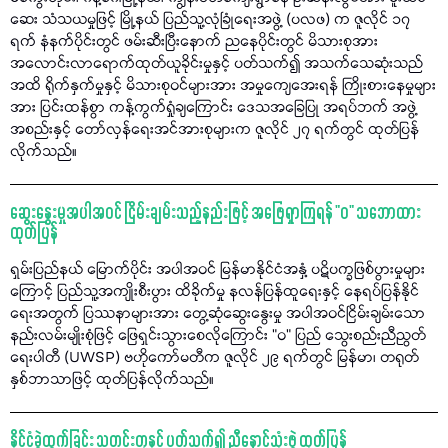
ဆေး သံသယမှုဖြင့် မြို့နယ် ပြည်သူ့လုံခြုံရေးအဖွဲ့ (ပလဖ) က ဇူလိုင် ၁၇
ရက် နံနက်ပိုင်းတွင် ဖမ်းဆီးပြီးနောက် ညနေပိုင်းတွင် မိသားစုအား
အလောင်းလာရောက်ထုတ်ယူခိုင်းမှုနှင့် ပတ်သက်၍ အသက်သေဆုံးသည်
အထိ ရိုက်နှက်မှုနှင့် မိသားစုဝင်များအား အမှုကျေအေးရန် ကြိုးစားနေမှုများ
အား ပြင်းထန်စွာ ကန့်ကွက်ရှုံချကြောင်း ဒေသအခြေပြု အရပ်ဘက် အဖွဲ့
အစည်းနှင့် တော်လှန်ရေးအင်အားစုများက ဇူလိုင် ၂၇ ရက်တွင် ထုတ်ပြန်
လိုက်သည်။
ဆွေးနွေးမှုအပါအဝင် ငြိမ်းချမ်းသည့်နည်းဖြင့် အဖြေရှာကြရန် "ဝ" သဘောထား
ထုတ်ပြန်
ရှမ်းပြည်နယ် မြောက်ပိုင်း အပါအဝင် မြန်မာနိုင်ငံအနှံ့ ပဋိပက္ခဖြစ်ပွားမှုများ
ကြောင့် ပြည်သူ့အကျိုးစီးပွား ထိခိုက်မှု နလန်ပြန်ထူရေးနှင့် နေရပ်ပြန်နိုင်
ရေးအတွက် ပြဿနာများအား တွေ့ဆုံဆွေးနွေးမှု အပါအဝင်ငြိမ်းချမ်းသော
နည်းလမ်းမျိုးစုံဖြင့် ဖြေရှင်းသွားစေလိုကြောင်း "ဝ" ပြည် သွေးစည်းညီညွတ်
ရေးပါတီ (UWSP) ဗဟိုကော်မတီက ဇူလိုင် ၂၉ ရက်တွင် မြန်မာ၊ တရုတ်
နှစ်ဘာသာဖြင့် ထုတ်ပြန်လိုက်သည်။
နိုင်ငံခွဲထွက်ခြင်း သတင်းတုနှင့် ပတ်သက်၍ ညီနောင်သုံးဖွဲ့ ထုတ်ပြန်