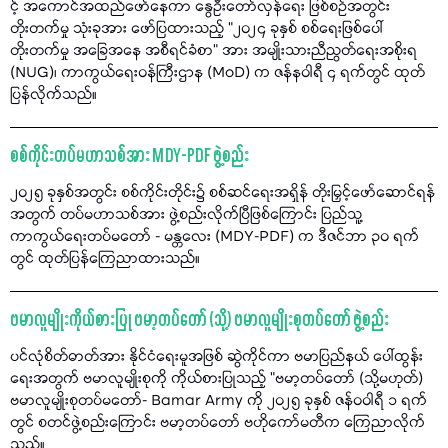
င့် အကောင်အထည်ဖော်နေကာ နွေဦးတော်လှန်ရေး ဖြစ်စဉ်အတွင်း
တိုးတက်မှု သုံးခုအား ဖော်ပြထားသည့် "၂၀၂၄ ခုနှစ် စစ်ရေးဖြစ်ပေါ်
တိုးတက်မှု အခြေအနေ အစီရင်ခံစာ" အား အမျိုးသားညီညွတ်ရေးအစိုးရ
(NUG)၊ ကာကွယ်ရေးဝန်ကြီးဌာန (MoD) က ဇန်နဝါရီ ၄ ရက်တွင် ထုတ်
ပြန်လိုက်သည်။
စစ်ကိုင်းတပ်မဟာသစ်အား MDY-PDF ဖွဲ့စည်း
၂၀၂၅ ခုနှစ်အတွင်း စစ်ကိုင်းတိုင်း၌ စစ်ဆင်ရေးအရှိန် တိုးမြှင့်ဖော်ဆောင်ရန်
အတွက် တပ်မဟာသစ်အား ဖွဲ့စည်းလိုက်ပြီဖြစ်ကြောင်း ပြည်သူ့
ကာကွယ်ရေးတပ်မတော် - မန္တလေး (MDY-PDF) က ဒီဇင်ဘာ ၃၀ ရက်
တွင် ထုတ်ပြန်ကြေညာထားသည်။
ဗမာလူမျိုးကိုယ်စားပြု ဗမာ့တပ်တော် (သို့) ဗမာလူမျိုးစုတပ်တော် ဖွဲ့စည်း
ပင်လုံစိတ်ဓာတ်အား နိုင်ငံရေးမူအဖြစ် ဆွဲကိုင်ကာ ဗမာပြည်နယ် ပေါ်ထွန်း
ရေးအတွက် ဗမာလူမျိုးစုကို ကိုယ်စားပြုသည့် "ဗမာ့တပ်တော် (သို့မဟုတ်)
ဗမာလူမျိုးစုတပ်မတော်- Bamar Army ကို ၂၀၂၅ ခုနှစ် ဇန်ဝဝါရီ ၁ ရက်
တွင် စတင်ဖွဲ့စည်းကြောင်း ဗမာ့တပ်တော် ဗဟိုကော်မတီက ကြေညာလိုက်
သည်။