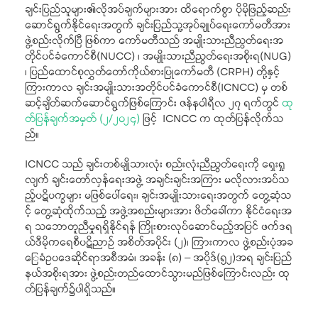
ချင်းပြည်သူများ၏လိုအပ်ချက်များအား ထိရောက်စွာ ပိုမိုဖြည့်ဆည်း
ဆောင်ရွက်နိုင်ရေးအတွက် ချင်းပြည်သူ့အုပ်ချုပ်ရေးကော်မတီအား
ဖွဲ့စည်းလိုက်ပြီ ဖြစ်ကာ ကော်မတီသည် အမျိုးသားညီညွတ်ရေးအ
တိုင်ပင်ခံကောင်စီ(NUCC) ၊ အမျိုးသားညီညွတ်ရေးအစိုးရ(NUG)
၊ ပြည်ထောင်စုလွှတ်တော်ကိုယ်စားပြုကော်မတီ (CRPH) တို့နှင့်
ကြားကာလ ချင်းအမျိုးသားအတိုင်ပင်ခံကောင်စီ(ICNCC) မှ တစ်
ဆင့်ချိတ်ဆက်ဆောင်ရွက်ဖြစ်ကြောင်း ဇန်နဝါရီလ ၂၇ ရက်တွင်
ထု
တ်ပြန်ချက်အမှတ် (၂/၂၀၂၄)
ဖြင့် ICNCC က ထုတ်ပြန်လိုက်သ
ည်။
ICNCC သည် ချင်းတစ်မျိုသားလုံး စည်းလုံးညီညွတ်ရေးကို ရှေးရှု
လျက် ချင်းတော်လှန်ရေးအဖွဲ့ အချင်းချင်းအကြား မလိုလားအပ်သ
ည့်ပဋိပက္ခများ မဖြစ်ပေါ်ရေး၊ ချင်းအမျိုးသားရေးအတွက် တွေ့ဆုံသ
င့် တွေ့ဆုံထိုက်သည့် အဖွဲ့အစည်းများအား ဖိတ်ခေါ်ကာ နိုင်ငံရေးအ
ရ သဘောတူညီမှုရရှိနိုင်ရန် ကြိုးစားလုပ်ဆောင်မည့်အပြင် ဖက်ဒရ
ယ်ဒီမိုကရေစီပဋိညာဉ် အစိတ်အပိုင်း (၂)၊ ကြားကာလ ဖွဲ့စည်းပုံအခ
ြေခံဥပဒေဆိုင်ရာအစီအမံ၊ အခန်း (၈) – အပိုဒ်(၅၂)အရ ချင်းပြည်
နယ်အစိုးရအား ဖွဲ့စည်းတည်ထောင်သွားမည်ဖြစ်ကြောင်းလည်း ထု
တ်ပြန်ချက်၌ပါရှိသည်။