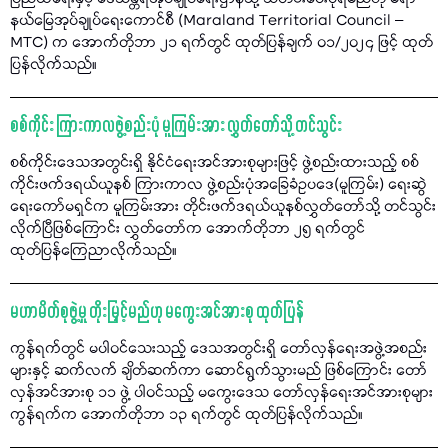
နယ်မြေအုပ်ချုပ်ရေးကောင်စီ (Maraland Territorial Council –
MTC) က အောက်တိုဘာ ၂၁ ရက်တွင် ထုတ်ပြန်ချက် ၀၁/၂၀၂၄ ဖြင့် ထုတ်
ပြန်လိုက်သည်။
စစ်ကိုင်း ကြားကာလဖွဲ့စည်းပုံ မူကြမ်းအား လွှတ်တော်သို့ တင်သွင်း
စစ်ကိုင်းဒေသအတွင်းရှိ နိုင်ငံရေးအင်အားစုများဖြင့် ဖွဲ့စည်းထားသည့် စစ်
ကိုင်းဖက်ဒရယ်ယူနစ် ကြားကာလ ဖွဲ့စည်းပုံအခြေခံဥပဒေ(မူကြမ်း) ရေးဆွဲ
ရေးကော်မရှင်က မူကြမ်းအား တိုင်းဖက်ဒရယ်ယူနစ်လွှတ်တော်သို့ တင်သွင်း
လိုက်ပြီဖြစ်ကြောင်း လွှတ်တော်က အောက်တိုဘာ ၂၅ ရက်တွင်
ထုတ်ပြန်ကြေညာလိုက်သည်။
မဟာမိတ်စုဖွဲ့မှု တိုးမြှင့်မည်ဟု မကွေးအင်အားစု ထုတ်ပြန်
ကွန်ရက်တွင် မပါဝင်သေးသည့် ဒေသအတွင်းရှိ တော်လှန်ရေးအဖွဲ့အစည်း
များနှင့် ဆက်လက် ချိတ်ဆက်ကာ ဆောင်ရွက်သွားမည် ဖြစ်ကြောင်း တော်
လှန်အင်အားစု ၁၁ ဖွဲ့ ပါဝင်သည့် မကွေးဒေသ တော်လှန်ရေးအင်အားစုများ
ကွန်ရက်က အောက်တိုဘာ ၁၃ ရက်တွင် ထုတ်ပြန်လိုက်သည်။