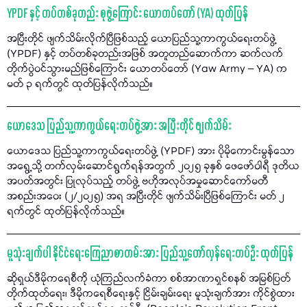
YPDF နှင့် တပ်တစ်ခုတည်း စုဖွဲ့ကြောင်း ယောတပ်တော် (YA) ထုတ်ပြန်
အပြီးတိုင် ဖျက်သိမ်းလိုက်ပြီဖြစ်သည့် ယောပြည်သူ့ကာကွယ်ရေးတပ်ဖွဲ့
(YPDF) နှင့် တပ်တစ်ခုတည်းအဖြစ် အတူတည်ဆောက်ကာ ဆက်လက်
တိုက်ပွဲဝင်သွားမည်ဖြစ်ကြောင်း ယောတပ်တော် (Yaw Army – YA) က
မတ် ၃ ရက်တွင် ထုတ်ပြန်လိုက်သည်။
ယောဒေသ ပြည်သူ့ကာကွယ်ရေးတပ်ဖွဲ့အား အပြီးတိုင် ဖျက်သိမ်း
ယောဒေသ ပြည်သူ့ကာကွယ်ရေးတပ်ဖွဲ့ (YPDF) အား ပိုမိုကောင်းမွန်သော
အရွေ့သို့ တက်လှမ်းဆောင်ရွက်ရန်အတွက် ၂၀၂၅ ခုနှစ် ဖေဖော်ဝါရီ ဒုတိယ
အပတ်အတွင်း ပြုလုပ်သည့် တပ်ဖွဲ့ ဗဟိုအလုပ်အမှုဆောင်ကော်မတီ
အစည်းအဝေး (၂/၂၀၂၅) အရ အပြီးတိုင် ဖျက်သိမ်းပြီဖြစ်ကြောင်း မတ် ၂
ရက်တွင် ထုတ်ပြန်လိုက်သည်။
မူသုံးချက်ပါ နိုင်ငံရေးကြေညာစာတမ်းအား ပြည်သူ့တော်လှန်ရေးတပ်ဦး ထုတ်ပြန်
ဆိုရှယ်ဒီမိုကရေစီကို ယုံကြည်လက်ခံကာ စစ်အာဏာရှင်စနစ် အမြစ်ပြတ်
တိုက်ထုတ်ရေး၊ ဒီမိုကရေစီရေးနှင့် ငြိမ်းချမ်းရေး မူသုံးချက်အား ကိုင်စွဲထား