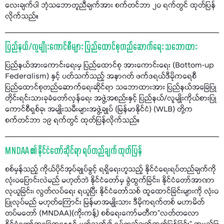
လေးချက်ပါ ဘုံသဘောတူညီချက်အား စက်တင်ဘာ ၂၀ ရက်တွင် ထုတ်ပြန်
လိုက်သည်။
ပြည်နယ်/လူမျိုးကောင်စီများ ပြည်ထောင်စုတည်ဆောက်ရေး သဘောထား
ပြည်နယ်အားကောင်းရေးမှ ပြည်ထောင်စု အားကောင်းရေး (Bottom-up
Federalism) နှင့် ပတ်သက်သည့် အနာဂတ် ဖက်ဒရယ်ဒီမိုကရေစီ
ပြည်ထောင်စုတည်ဆောက်ရေးဆိုင်ရာ သဘောထားအား ပြည်နယ်အခြေပြု
တိုင်းရင်းသားခုခံတော်လှန်ရေး အဖွဲ့အစည်းနှင့် ပြည်နယ်/လူမျိုးကိုယ်စားပြု
ကောင်စီရှစ်ခု၊ အမျိုးသမီးများအဖွဲ့ချုပ် (မြန်မာနိုင်ငံ) (WLB) တို့က
စက်တင်ဘာ ၁၉ ရက်တွင် ထုတ်ပြန်လိုက်သည်။
MNDAA ၏ နိုင်ငံတော်ဆိုင်ရာ ရပ်တည်ချက် ထုတ်ပြန်
စစ်မှန်သည့် ကိုယ်ပိုင်အုပ်ချုပ်ခွင့် ရရှိရေးဟူသည့် နိုင်ငံရေးရပ်တည်ချက်ကို
လုံးဝပြောင်းလဲမည် မဟုတ်ဘဲ နိုင်ငံတော်မှ ခွဲထွက်ခြင်း၊ နိုင်ငံတော်အာဏာ
လုယူခြင်း၊ လွတ်လပ်ရေး ရယူပြီး နိုင်ငံတော်သစ် ထူထောင်ခြင်းများကို လုံးဝ
ပြုလုပ်မည် မဟုတ်ကြောင်း မြန်မာအမျိုးသား ဒီမိုကရက်တစ် မဟာမိတ်
တပ်မတော် (MNDAA)(ကိုးကန့်) စစ်ရေးကော်မတီက"လတ်တလော