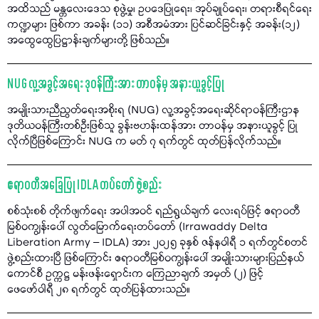
အထိသည် မန္တလေးဒေသ စုဖွဲ့မှု၊ ဥပဒေပြုရေး၊ အုပ်ချုပ်ရေး၊ တရားစီရင်ရေး
ကဏ္ဍများ ဖြစ်ကာ အခန်း (၁၁) အစီအမံအား ပြင်ဆင်ခြင်းနှင့် အခန်း(၁၂)
အထွေထွေပြဋ္ဌာန်းချက်များတို့ ဖြစ်သည်။
NUG လူ့အခွင့်အရေး ဒုဝန်ကြီးအား တာဝန်မှ အနားယူခွင့်ပြု
အမျိုးသားညီညွတ်ရေးအစိုးရ (NUG) လူ့အခွင့်အရေးဆိုင်ရာဝန်ကြီးဌာန
ဒုတိယဝန်ကြီးတစ်ဦးဖြစ်သူ ခွန်းဗဟန်းထန်အား တာဝန်မှ အနားယူခွင့် ပြု
လိုက်ပြီဖြစ်ကြောင်း NUG က မတ် ၇ ရက်တွင် ထုတ်ပြန်လိုက်သည်။
ဧရာဝတီအခြေပြု IDLA တပ်တော် ဖွဲ့စည်း
စစ်သုံးစစ် တိုက်ဖျက်ရေး အပါအဝင် ရည်ရွယ်ချက် လေးရပ်ဖြင့် ဧရာဝတီ
မြစ်ဝကျွန်းပေါ် လွတ်မြောက်ရေးတပ်တော် (Irrawaddy Delta
Liberation Army – IDLA) အား ၂၀၂၅ ခုနှစ် ဇန်နဝါရီ ၁ ရက်တွင်စတင်
ဖွဲ့စည်းထားပြီ ဖြစ်ကြောင်း ဧရာဝတီမြစ်ဝကျွန်းပေါ် အမျိုးသားများပြည်နယ်
ကောင်စီ ဥက္ကဋ္ဌ မန်းဖန်းရှောင်းက ကြေညာချက် အမှတ် (၂) ဖြင့်
ဖေဖော်ဝါရီ ၂၈ ရက်တွင် ထုတ်ပြန်ထားသည်။