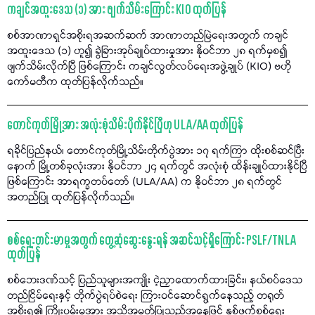
ကချင်အထူးဒေသ (၁) အား ဖျက်သိမ်းကြောင်း KIO ထုတ်ပြန်
စစ်အာဏာရှင်အစိုးရအဆက်ဆက် အာဏာတည်မြဲရေးအတွက် ကချင်
အထူးဒေသ (၁) ဟူ၍ ခွဲခြားအုပ်ချုပ်ထားမှုအား နိုဝင်ဘာ ၂၈ ရက်မှစ၍
ဖျက်သိမ်းလိုက်ပြီ ဖြစ်ကြောင်း ကချင်လွတ်လပ်ရေးအဖွဲ့ချုပ် (KIO) ဗဟို
ကော်မတီက ထုတ်ပြန်လိုက်သည်။
တောင်ကုတ်မြို့အား အလုံးစုံသိမ်းပိုက်နိုင်ပြီဟု ULA/AA ထုတ်ပြန်
ရခိုင်ပြည်နယ်၊ တောင်ကုတ်မြို့သိမ်းတိုက်ပွဲအား ၁၇ ရက်ကြာ ထိုးစစ်ဆင်ပြီး
နောက် မြို့တစ်ခုလုံးအား နိုဝင်ဘာ ၂၄ ရက်တွင် အလုံးစုံ ထိန်းချုပ်ထားနိုင်ပြီ
ဖြစ်ကြောင်း အာရက္ခတပ်တော် (ULA/AA) က နိုဝင်ဘာ ၂၈ ရက်တွင်
အတည်ပြု ထုတ်ပြန်လိုက်သည်။
စစ်ရေးတင်းမာမှုအတွက် တွေ့ဆုံဆွေးနွေးရန် အဆင်သင့်ရှိကြောင်း PSLF/TNLA
ထုတ်ပြန်
စစ်ဘေးဒဏ်သင့် ပြည်သူများအကျိုး ငဲ့ညှာထောက်ထားခြင်း၊ နယ်စပ်ဒေသ
တည်ငြိမ်ရေးနှင့် တိုက်ပွဲရပ်စဲရေး ကြားဝင်ဆောင်ရွက်နေသည့် တရုတ်
အစိုးရ၏ ကြိုးပမ်းမှုအား အသိအမှတ်ပြုသည့်အနေဖြင့် နှစ်ဖက်စစ်ရေး