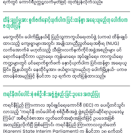
ရက်တွင် ကောင်စီဥက္ကဋ္ဌလက်မှတ်ဖြင့် ထုတ်ပြန်လိုက်သည်။
ထိန်းချုပ်မှုအား စွက်ဖက်နှောင့်ယှက်ပါက ပြင်းထန်စွာ အရေးယူမည်ဟု ပေါက်ပက
ဖ ထုတ်ပြန်
မကွေးတိုင်း၊ ပေါက်မြို့နယ်ရှိ ပြည်သူ့ကာကွယ်ရေးတပ်ဖွဲ့ (ပကဖ) ထိန်းချုပ်
ထားသည့် ကျေးရွာများအတွင်း အမျိုးသားညီညွတ်ရေးအစိုးရ (NUG)
လက်အောက်ခံ မဟုတ်သည့် သီးခြားလက်နက်ကိုင်အဖွဲ့အစည်းများ ဝင်
ရောက်နေထိုင်ကာ ပညာရေး၊ ကျန်းမာရေး၊ အုပ်ချုပ်ရေး၊ ကာကွယ်ရေး
ကဏ္ဍများတွင် ဝင်ရောက်စွက်ဖက် နှောင့်ယှက်ပါက ပြင်းထန်စွာ အရေးယူ
ခြင်း၊ မြို့နယ်တွင်း နေထိုင်မှုအား ဖယ်ရှားသွားမည်ဟု ပေါက်မြို့နယ်- ပကဖ
တာဝန်ခံအမည်ဖြင့် နိုဝင်ဘာ ၁၃ ရက်က ထုတ်ပြန်ထားသည်။
ကရင်နီတပ်ပေါင်းစုံ စစ်ဦးစီးအဖွဲ့ ဖွဲ့စည်းခြင်းဥပဒေ အတည်ပြု
ကရင်နီပြည် ကြားကာလ အုပ်ချုပ်ရေးကောင်စီ (IEC) က ပေးပို့တင်သွင်း
လာသည့် "ကရင်နီ တပ်ပေါင်းစုံ စစ်ဦးစီးအဖွဲ့ ဖွဲ့စည်းခြင်းဆိုင်ရာဥပဒေ(မူ
ကြမ်း)” အစီရင်ခံစာအား လွှတ်တော်အဆုံးအဖြတ်ဖြင့် ဥပဒေအဖြစ်
အတည်ပြုလိုက်ပြီ ဖြစ်ကြောင်း ကရင်နီပြည် ကြားကာလလွှတ်တော်
(Karenni State Interim Parliament) က နိုဝင်ဘာ ၁၈ ရက်တွင်