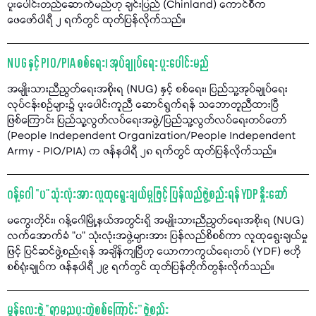
ပူးပေါင်းတည်ဆောက်မည်ဟု ချင်းပြည် (Chinland) ကောင်စီက
ဖေဖော်ဝါရီ ၂ ရက်တွင် ထုတ်ပြန်လိုက်သည်။
NUG နှင့် PIO/PIA စစ်ရေး၊ အုပ်ချုပ်ရေး ပူးပေါင်းမည်
အမျိုးသားညီညွတ်ရေးအစိုးရ (NUG) နှင့် စစ်ရေး၊ ပြည်သူ့အုပ်ချုပ်ရေး
လုပ်ငန်းစဉ်များ၌ ပူးပေါင်းကူညီ ဆောင်ရွက်ရန် သဘောတူညီထားပြီ
ဖြစ်ကြောင်း ပြည်သူ့လွတ်လပ်ရေးအဖွဲ့/ပြည်သူ့လွတ်လပ်ရေးတပ်တော်
(People Independent Organization/People Independent
Army - PIO/PIA) က ဇန်နဝါရီ ၂၈ ရက်တွင် ထုတ်ပြန်လိုက်သည်။
ဂန့်ဂေါ “ပ" သုံးလုံးအား လူထုရွေးချယ်မှုဖြင့် ပြန်လည်ဖွဲ့စည်းရန် YDP နှိုးဆော်
မကွေးတိုင်း၊ ဂန့်ဂေါမြို့နယ်အတွင်းရှိ အမျိုးသားညီညွတ်ရေးအစိုးရ (NUG)
လက်အောက်ခံ "ပ" သုံးလုံးအဖွဲ့များအား ပြန်လည်စိစစ်ကာ လူထုရွေးချယ်မှု
ဖြင့် ပြင်ဆင်ဖွဲ့စည်းရန် အချိန်ကျပြီဟု ယောကာကွယ်ရေးတပ် (YDF) ဗဟို
စစ်ရုံးချုပ်က ဇန်နဝါရီ ၂၉ ရက်တွင် ထုတ်ပြန်တိုက်တွန်းလိုက်သည်။
မွန်လေးဖွဲ့ “ရာမညပူးတွဲစစ်ကြောင်း” ဖွဲ့စည်း