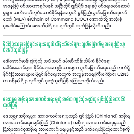
အနေဖြင့် စစ်အာဏာရှင်စနစ် အပြီးတိုင်ချုပ်ငြိမ်းရေးနှင့် စစ်ရေးဖော်ဆောင်
မှုများ ဆက်လက်လုပ်ဆောင်နိုင်ရန်အတွက် မွန်ပြည်လွတ်မြောက်ရေးတပ်
တော် (MLA) ၏Chain of Command (COC) အောက်သို့ အလုံးစုံ
ပူးပေါင်းကြောင်း ဖေဖော်ဝါရီ ၁၀ ရက်တွင် ထုတ်ပြန်လိုက်သည်။
နိုင်ငံပြဿနာဖြေရှင်းရေးအတွက် ထိန်းသိမ်းခံများ လွတ်မြောက်မှု အရေးကြီးဟု
C2N3 ထုတ်ပြန်
ဒေါ်အောင်ဆန်းစုကြည် အပါအဝင် ဖမ်းဆီးထိန်းသိမ်းခံ နိုင်ငံရေး
ခေါင်းဆောင်များ၊ နိုင်ငံရေးအကျဉ်းသားများ လွတ်မြောက်ရေးသည် လက်ရှိ
နိုင်ငံပြဿနာများဖြေရှင်းနိုင်ရေးအတွက် အလွန်အရေးကြီးကြောင်း C2N3
က ဇန်နဝါရီ ၃ ရက်တွင် ပူးတွဲထုတ်ပြန် ကြေညာလိုက်သည်။
ဒေသန္တရ အစိုးရ အားကောင်းရေး မူကို အဓိက ကျင့်သုံးမည်ဟု ချင်းပြည်ကောင်စီ
ထုတ်ပြန်
ဒေသန္တရအစိုးရများ အားကောင်းရေးမှသည် ချင်းပြည် (Chinland) အစိုးရ
အားကောင်းရေး၊ ချင်းပြည် (Chinland) အစိုးရ အားကောင်းရေးမှသည်
ပြည်ထောင်စုအစိုးရ အားကောင်းရေးမူနှင့်အညီ ဖက်ဒရယ်ပြည်ထောင်စုကို