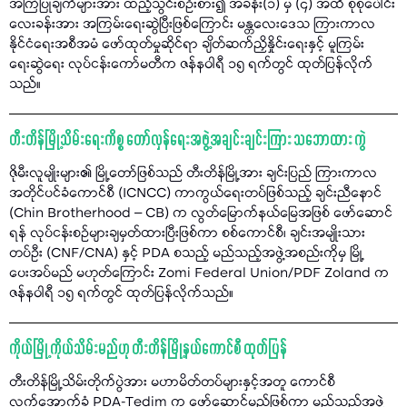
အကြံပြုချက်များအား ထည့်သွင်းစဉ်းစား၍ အခန်း(၁) မှ (၄) အထိ စုစုပေါင်း
လေးခန်းအား အကြမ်းရေးဆွဲပြီးဖြစ်ကြောင်း မန္တလေးဒေသ ကြားကာလ
နိုင်ငံရေးအစီအမံ ဖော်ထုတ်မှုဆိုင်ရာ ချိတ်ဆက်ညှိနှိုင်းရေးနှင့် မူကြမ်း
ရေးဆွဲရေး လုပ်ငန်းကော်မတီက ဇန်နဝါရီ ၁၅ ရက်တွင် ထုတ်ပြန်လိုက်
သည်။
တီးတိန်မြို့သိမ်းရေးကိစ္စ တော်လှန်ရေးအဖွဲ့အချင်းချင်းကြား သဘောထား ကွဲ
ဇိုမီးလူမျိုးများ၏ မြို့တော်ဖြစ်သည် တီးတိန်မြို့အား ချင်းပြည် ကြားကာလ
အတိုင်ပင်ခံကောင်စီ (ICNCC) ကာကွယ်ရေးတပ်ဖြစ်သည့် ချင်းညီနောင်
(Chin Brotherhood – CB) က လွတ်မြောက်နယ်မြေအဖြစ် ဖော်ဆောင်
ရန် လုပ်ငန်းစဉ်များချမှတ်ထားပြီးဖြစ်ကာ စစ်ကောင်စီ၊ ချင်းအမျိုးသား
တပ်ဦး (CNF/CNA) နှင့် PDA စသည့် မည်သည့်အဖွဲ့အစည်းကိုမှ မြို့
ပေးအပ်မည် မဟုတ်ကြောင်း Zomi Federal Union/PDF Zoland က
ဇန်နဝါရီ ၁၅ ရက်တွင် ထုတ်ပြန်လိုက်သည်။
ကိုယ်မြို့ ကိုယ်သိမ်းမည်ဟု တီးတိန်မြို့နယ်ကောင်စီ ထုတ်ပြန်
တီးတိန်မြို့သိမ်းတိုက်ပွဲအား မဟာမိတ်တပ်များနှင့်အတူ ကောင်စီ
လက်အောက်ခံ PDA-Tedim က ဖော်ဆောင်မည်ဖြစ်ကာ မည်သည့်အဖွဲ့