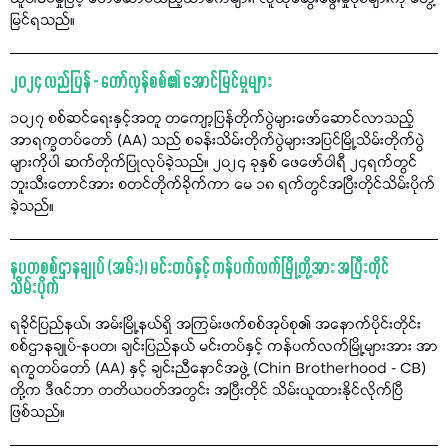
မြင်ရသည်။
၂၀၂၄ လည်ပြန် - တော်လှန်စစ်၏ အောင်မြင်မှုများ
၁၀၂၇ စစ်ဆင်ရေးနှင့်အတူ တကျော့ပြန်တိုက်ပွဲများဖော်ဆောင်လာသည့်
အာရက္ခတပ်တော် (AA) သည် စခန်းသိမ်းတိုက်ပွဲများအပြင်မြို့သိမ်းတိုက်ပွဲ
များကိုပါ ဆက်တိုက်ပြုလုပ်ခဲ့သည်။ ၂၀၂၄ ခုနှစ် ဖေဖော်ဝါရီ ၂၄ရက်တွင်
ဘူးသီးတောင်အား စတင်တိုက်ခိုက်ကာ မေ ၁၈ ရက်တွင်အပြီးတိုင်သိမ်းပိုက်
ခဲ့သည်။
နပတစစ်ဌာနချုပ် (အမ်း)၊ မင်းတပ်နှင့် ကန်ပက်လက်မြို့တို့အား အပြီးတိုင်
သိမ်းပိုက်
ရခိုင်ပြည်နယ်၊ အမ်းမြို့နယ်ရှိ အကြမ်းဖက်စစ်အုပ်စု၏ အနောက်ပိုင်းတိုင်း
စစ်ဌာနချုပ်-နပတ၊ ချင်းပြည်နယ် မင်းတပ်နှင့် ကန်ပက်လက်မြို့များအား အာ
ရက္ခတပ်တော် (AA) နှင့် ချင်းညီနောင်အဖွဲ့ (Chin Brotherhood - CB)
တို့က ဒီဇင်ဘာ တတိယပတ်အတွင်း အပြီးတိုင် သိမ်းယူထားနိုင်လိုက်ပြီ
ဖြစ်သည်။