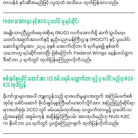
တာဝန်ခံ နှင်းဆီအမည်ဖြင့် လူထုထံ အသိပေး ထုတ်ပြန်ထားသည်။
Federal Wings နှင့် NUG ပူးပေါင်းမှု ရပ်ဆိုင်း
အမျိုးသားညီညွတ်ရေးအစိုးရ (NUG) လက်အောက်ရှိ ဆက်သွယ်ရေး၊
သတင်းအချက်အလက်နှင့် နည်းပညာဝန်ကြီးဌာန (MOCIT) နှင့် ပူးပေါင်း
ဆောင်ရွက်မှုအား ၂၀၂၄ ခုနှစ် အောက်တိုဘာ ၆ ရက်မှစ၍ နှစ်ဖက်
သဘောတူ ရပ်ဆိုင်းထားပြီး ဖြစ်ကြောင်း Federal Wings ဒရုန်းတပ်ဖွဲ့က
ဒီဇင်ဘာ ၃ ရက်တွင် ထုတ်ပြန်ကြေညာလိုက်သည်။
စစ်အုပ်စုခေါင်းဆောင်အား ICC ဖမ်းဝရမ်းလျှောက်ထားမှု၌ ပူးပေါင်းမည်ဟု NUG-
K2C ထုတ်ပြန်
ရိုဟင်ဂျာများအပေါ် ကျူးလွန်သည့် ရာဇဝတ်မှုများအတွက် အကြမ်းဖက်စစ်
အုပ်စု ခေါင်းဆောင် ဗိုလ်ချုပ်မှူးကြီးမင်းအောင်လှိုင်အား အပြည်ပြည်ဆိုင်ရာ
ရာဇဝတ်ခုံရုံး (ICC) တွင် ဖမ်းဝရမ်းထုတ်ရေး လျှောက်ထားမှု၌ ပူးပေါင်းသ
ည့်အနေဖြင့် အစွမ်းကုန် အရှိန်မြှင့်ကြိုးပမ်း အားထုတ်မည်ဟု NUG-K2C
က နိုဝင်ဘာ ၃၀ ရက်တွင် ပူးတွဲကြေညာချက် ထုတ်ပြန်လိုက်သည်။