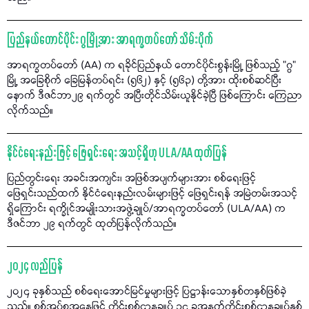
ပြည်နယ်တောင်ပိုင်း ဂွမြို့အား အာရက္ခတပ်တော် သိမ်းပိုက်
အာရက္ခတပ်တော် (AA) က ရခိုင်ပြည်နယ် တောင်ပိုင်းစွန်းမြို့ ဖြစ်သည့် "ဂွ"
မြို့ အခြေစိုက် ခြေမြန်တပ်ရင်း (၅၆၂) နှင့် (၅၆၃) တို့အား ထိုးစစ်ဆင်ပြီး
နောက် ဒီဇင်ဘာ၂၉ ရက်တွင် အပြီးတိုင်သိမ်းယူနိုင်ခဲ့ပြီ ဖြစ်ကြောင်း ကြေညာ
လိုက်သည်။
နိုင်ငံရေးနည်းဖြင့် ဖြေရှင်းရေး အသင့်ရှိဟု ULA/AA ထုတ်ပြန်
ပြည်တွင်းရေး အခင်းအကျင်း၊ အဖြစ်အပျက်များအား စစ်ရေးဖြင့်
ဖြေရှင်းသည်ထက် နိုင်ငံရေးနည်းလမ်းများဖြင့် ဖြေရှင်းရန် အမြဲတမ်းအသင့်
ရှိကြောင်း ရက္ခိုင်အမျိုးသားအဖွဲ့ချုပ်/အာရက္ခတပ်တော် (ULA/AA) က
ဒီဇင်ဘာ ၂၉ ရက်တွင် ထုတ်ပြန်လိုက်သည်။
၂၀၂၄ လည်ပြန်
၂၀၂၄ ခုနှစ်သည် စစ်ရေးအောင်မြင်မှုများဖြင့် ပြဋ္ဌာန်းသောနှစ်တနှစ်ဖြစ်ခဲ့
သည်။ စစ်အုပ်စုအနေဖြင့် တိုင်းစစ်ဌာနချုပ် ၁၄ ခုအနက်တိုင်းစစ်ဌာနချုပ်နှစ်