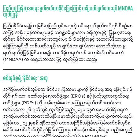
ပြည်ပမှ မြန်မာ့အရေး စွက်ဖက်လာနိုင်ခြေကြောင့် ကန့်သတ်ချက်လေးရပ် MNDAA
ထုတ်ပြန်
ပြည်ပနိုင်ငံအချို့က မြန်မာ့ပြည်တွင်းရေးကို ဝင်ရောက်စွက်ဖက်ရန် စီစဉ်နေ
သဖြင့် အစိုးရဝန်ထမ်းများနှင့် တပ်ဖွဲ့ဝင်များအား ခရီးသွားခွင့်၊ မြန်မာ့အရေး
ဆိုင်ရာ နိုင်ငံတကာအခင်းအကျင်းများ၌ ပါဝင်ခြင်းနှင့် သတင်းမီဒီယာများသို့
ဖြေကြားခွင့်ကို ကန့်သတ်သည့် အချက်လေးချက်အား အောက်တိုဘာ ၉
ရက် ရက်စွဲဖြင့် မြန်မာအမျိုးသား ဒီမိုကရက်တစ် မဟာမိတ်တပ်မတော်
(MNDAA) က တရုတ်ဘာသာဖြင့် ထုတ်ပြန်ထားသည်။
စစ်အုပ်စုရဲ့ “နိုင်ငံရေး” အတု
အကြမ်းဖက်စစ်အုပ်စုက နိုင်ငံရေးပြဿနာများကို နိုင်ငံရေးအရ ဖြေရှင်းရန်
တိုင်းရင်းသား တော်လှန်ရေးတပ်ဖွဲ့များ (EROs) နှင့် ပြည်သူ့ကာကွယ်ရေး
တပ်ဖွဲ့များ (PDFs) ကို ကမ်းလှမ်းသော ကြေညာချက်တစ်စောင်အား
စက်တင်ဘာ ၂၆ ရက်တွင် ထုတ်ပြန်သည်။၂၀၂၁ ခုနှစ် ဖေဖော်ဝါရီ ၁ရက်
အကြမ်းဖက်စစ်အာဏာသိမ်းပြီးနောက်ပိုင်းဒုတိယအကြိမ်မြောက်ကမ်းလှမ်း
မှုဖြစ်ကာ ၂၀၂၂ခုနှစ် ဧပြီလတွင် ပထမအကြိမ်အဖြစ်အကြမ်းဖက်စစ်အုပ်စု
ခေါင်းဆောင်ကိုယ်တိုင်ရုပ်မြင်သံကြားမှတစ်ဆင့်ကမ်းလှမ်းခဲ့ဖူးသည်။မတူညီ
သည့်အချက်မှာ ယခုတစ်ကြိမ်ကမ်းလှမ်းချိန်၌ EROs၊PDFs