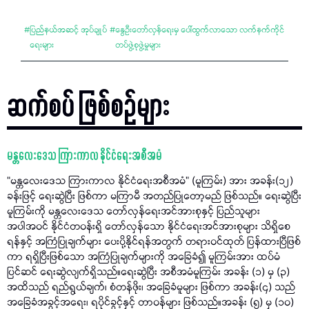
#
ပြည်နယ်အဆင့် အုပ်ချုပ်
#
နွေဦးတော်လှန်ရေးမှ ပေါ်ထွက်လာသော လက်နက်ကိုင်
ရေးများ
တပ်ဖွဲ့စုဖွဲ့မှုများ
ဆက်စပ် ဖြစ်စဉ်များ
မန္တလေးဒေသ ကြားကာလ နိုင်ငံရေးအစီအမံ
“မန္တလေးဒေသ ကြားကာလ နိုင်ငံရေးအစီအမံ” (မူကြမ်း) အား အခန်း(၁၂)
ခန်းဖြင့် ရေးဆွဲပြီး ဖြစ်ကာ မကြာမီ အတည်ပြုတော့မည် ဖြစ်သည်။ ရေးဆွဲပြီး
မူကြမ်းကို မန္တလေးဒေသ တော်လှန်ရေးအင်အားစုနှင့် ပြည်သူများ
အပါအဝင် နိုင်ငံတဝန်းရှိ တော်လှန်သော နိုင်ငံရေးအင်အားစုများ သိရှိစေ
ရန်နှင့် အကြံပြုချက်များ ပေးပို့နိုင်ရန်အတွက် တရားဝင်ထုတ် ပြန်ထားပြီဖြစ်
ကာ ရရှိပြီးဖြစ်သော အကြံပြုချက်များကို အခြေခံ၍ မူကြမ်းအား ထပ်မံ
ပြင်ဆင် ရေးဆွဲလျက်ရှိသည်။ရေးဆွဲပြီး အစီအမံမူကြမ်း အခန်း (၁) မှ (၃)
အထိသည် ရည်ရွယ်ချက်၊ စံတန်ဖိုး၊ အခြေခံမူများ ဖြစ်ကာ အခန်း(၄) သည်
အခြေခံအခွင့်အရေး၊ ရပိုင်ခွင့်နှင့် တာဝန်များ ဖြစ်သည်။အခန်း (၅) မှ (၁၀)