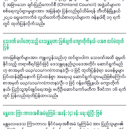
င့် အခြားသော ချင်းပြည်ကောင်စီ (Chinland Council) အဖွဲ့ဝင်များက
စစ်ရေးလှုပ်ရှားမှုများအား အမြန်ဆုံး ပြန်လည်ရုပ်သိမ်းရန် တီးတိန်မြို့နယ်
၂၀၂၀ ရွေးကောက်ခံ လွှတ်တော်ကိုယ်စားလှယ်များက ဇန်နဝါရီ ၁၇ ရက်
တွင် ထုတ်ပြန်လိုက်သည်။
သေဒဏ် မပါတော့သည့် ဒေသန္တရတားမြစ်ချက် ကျောတိုက်နယ်-ပအဖ ထပ်မံထုတ်
ပြန်
တားမြစ်ချက်များအား ကျူးလွန်သည်ဟု ထင်ရှားပါက သေဒဏ်အထိ ချမှတ်
နိုင်သည့် တရားစီရင်ခြင်းဖြင့် ဒေသန္တရနည်းဥပဒေအတိုင်း ဆောင်ရွက်မည်
ဟု စာအမှတ် ၀၀၃/၀၁၀/ဂဂ(ကတန)/ဦး-၁ ဖြင့် ထုတ်ပြန်ခဲ့ရာ ဝေဖန်မှုများ
ပြင်းထန်ခဲ့ပြီးနောက် ပြင်းထန်စွာ အရေးယူ ဆောင်ရွက်သွားမည်ဖြစ်ကြောင်း
စာအမှတ် ၀၀၃/၀၁၀/ဂဂ(ကတန)/ဦး-၁ ဖြင့် ဂန့်ဂေါမြို့နယ်၊ ကျောတိုက်
နယ်၊ ပြည်သူ့အုပ်ချုပ်ရေးအဖွဲ့၊ ဗဟိုဦးဆောင်ကော်မတီက ဒီဇင်ဘာ ၁၆ ရက်
တွင် ပြန်လည်ထုတ်ပြန်ထားသည်။
မန္တလေး ကြားကာလအစီအမံမူကြမ်း အခန်း (၄) ခန်း ရေးဆွဲပြီး ဖြစ်
မန္တလေးဒေသ ကြားကာလ နိုင်ငံရေးအစီအမံ (မူကြမ်း) အား ပြည်သူများ၏