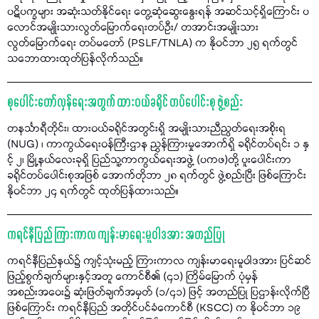
ပဋိပက္ခများ အဆုံးသတ်နိုင်ရေး တွေ့ဆုံဆွေးနွေးရန် အဆင်သင့်ရှိကြောင်း ပ
လောင်အမျိုးသားလွတ်မြောက်ရေးတပ်ဦး/ တအာင်းအမျိုးသား
လွတ်မြောက်ရေး တပ်မတော် (PSLF/TNLA) က နိုဝင်ဘာ ၂၅ ရက်တွင်
သဘောထားထုတ်ပြန်လိုက်သည်။
စုပေါင်းတော်လှန်ရေးအတွက် ထားဝယ်ခရိုင် တပ်ပေါင်းစု ဖွဲ့စည်း
တနင်္သာရီတိုင်း၊ ထားဝယ်ခရိုင်အတွင်းရှိ အမျိုးသားညီညွတ်ရေးအစိုးရ
(NUG) ၊ ကာကွယ်ရေးဝန်ကြီးဌာန ညွှန်ကြားမှုအောက်ရှိ ခရိုင်တပ်ရင်း ၁ နှ
င့် ၂၊ မြို့နယ်လေးခုရှိ ပြည်သူ့ကာကွယ်ရေးအဖွဲ့ (ပကဖ)တို့ ပူးပေါင်းကာ
ခရိုင်တပ်ပေါင်းစုအဖြစ် အောက်တိုဘာ ၂၈ ရက်တွင် ဖွဲ့စည်းပြီး ဖြစ်ကြောင်း
နိုဝင်ဘာ ၂၄ ရက်တွင် ထုတ်ပြန်ထားသည်။
ကရင်နီပြည် ကြားကာလ ကျန်းမာရေးမူဝါဒအား အတည်ပြု
ကရင်နီပြည်နယ်၌ ကျင့်သုံးမည့် ကြားကာလ ကျန်းမာရေးမူဝါဒအား ပြင်ဆင်
ဖြည့်စွက်ချက်များနှင့်အတူ ကောင်စီ၏ (၄၁) ကြိမ်မြောက် ပုံမှန်
အစည်းအဝေး၌ ဆုံးဖြတ်ချက်အမှတ် (၁/၄၁) ဖြင့် အတည်ပြု ပြဌာန်းလိုက်ပြီ
ဖြစ်ကြောင်း ကရင်နီပြည် အတိုင်ပင်ခံကောင်စီ (KSCC) က နိုဝင်ဘာ ၁၉