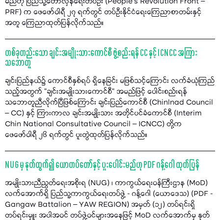
မည်ဟု ပြည်သူ့တော်လှန်ရေးတပ်ဦး (People’s Revolution Front –
PRF) က ဖေဖော်ဝါရီ ၂၇ ရက်တွင် တပ်ဦးနိုင်ငံရေးကြေညာစာတမ်းနှင့်
အတူ ကြေညာထုတ်ပြန်လိုက်သည်။
တစ်ခုတည်းသော ချင်းအမျိုးသားကောင်စီ ဖွဲ့စည်းရန် CC နှင့် ICNCC အကြား
သဘောတူ
ချင်းပြည်နယ်၌ ကောင်စီနှစ်ရပ် ရှိနေခြင်း မဖြစ်သင့်ကြောင်း လက်ခံယုံကြည်
သည့်အတွက် "ချင်းအမျိုးသားကောင်စီ" အမည်ဖြင့် ပေါင်းစည်းရန်
သဘောတူညီလိုက်ပြီဖြစ်ကြောင်း ချင်းပြည်ကောင်စီ (Chinlnad Council
– CC) နှင့် ကြားကာလ ချင်းအမျိုးသား အတိုင်ပင်ခံကောင်စီ (Interim
Chin National Consultative Council – ICNCC) တို့က
ဖေဖော်ဝါရီ ၂၆ ရက်တွင် ပူးတွဲထုတ်ပြန်လိုက်သည်။
NUG မှ နုတ်ထွက်၍ ယောတပ်တော်နှင့် ပူးပေါင်းမည်ဟု PDF ဂန့်ဂေါ ထုတ်ပြန်
အမျိုးသားညီညွတ်ရေးအစိုးရ (NUG) ၊ ကာကွယ်ရေးဝန်ကြီးဌာန (MoD)
လက်အောက်ရှိ ပြည်သူ့ကာကွယ်ရေးတပ်ဖွဲ့ - ဂန့်ဂေါ (ယောဒေသ) (PDF -
Gangaw Battalion – YAW REGION) အမှတ် (၁၂) တပ်ရင်းရှိ
တပ်ရင်းမှူး အပါအဝင် တပ်ဖွဲ့ဝင်များအနေဖြင့် MoD လက်အောက်မှ နုတ်