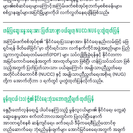
များ၏စစ်ဆင်ရေးများကြောင့်အကြမ်းဖက်စစ်အုပ်စုဘက်မှစစ်စခန်းများ၊
စစ်ဌာနချုပ်များအပြင်မြို့များကိုပါ လက်လွှတ်နေရချိန်ဖြစ်သည်။
ဟန်ပြဆွေးနွေးရေးအား ပြတ်သားစွာ ပယ်ချဟု NUCC၊ NUG ပူးတွဲထုတ်ပြန်
အကြမ်းဖက်စစ်အုပ်စု၏ "နိုင်ငံရေးပြဿနာအား နိုင်ငံရေးနည်းလမ်းဖြင့် ဖြေ
ရှင်းရန် ဖိတ်ခေါ်ခြင်း"မှာ တိုင်းရင်းသား လက်နက်ကိုင်အဖွဲ့အစည်းများ၊ ပြည်
သူ့ကာကွယ်ရေးတပ်မတော်(PDF) များ သပ်လျှိုဖြိုခွဲရန်နှင့် နိုင်ငံတကာ
အမြင်ကောင်းစေရန်အတွက် အားထုတ်မှုသာ ဖြစ်ပြီး ဟန်ပြသပ်သပ်သာ ဖြစ်
သည့်အတွက် ပြတ်ပြတ်သားသား ပယ်ချကြောင်း အမျိုးသားညီညွတ်ရေး
အတိုင်ပင်ခံကောင်စီ (NUCC) နှင့် အမျိုးသားညီညွတ်ရေးအစိုးရ (NUG)
တို့က အောက်တိုဘာ ၁ ရက်တွင် ပူးတွဲထုတ်ပြန်လိုက်သည်။.
မွန်လူငယ် (၁၁) ဖွဲ့၏ နိုင်ငံရေးဘုံသဘောတူညီချက် ထုတ်ပြန်
နွေဦးတော်လှန်ရေး၌ ပါဝင်နေကြသည့် မွန်လူငယ်များ၏ နိုင်ငံရေး တွေ့ဆုံ
ဆွေးနွေးမှုအား စက်တင်ဘာလအတွင်းက ပြုလုပ်ပြီးနောက်
အာဏာရှင်စနစ် ဆန့်ကျင်ရေး၊ ဖက်ဒရယ် ဒီမိုကရေစီပြည်ထောင်စု
တည်ဆောက်ရေး ဘုံရည်မှန်းချက်များ အောင်မြင်စေရေးအတွက် အချက်