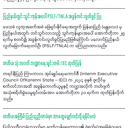
ပြည်နယ်တွင်းသွင်းကုန်အပေါ် PSLF/TNLA အခွန်ကင်းလွတ်ခွင့် ပြု
ဒေသခံ လူထုအခက်အခဲ ဖြေရှင်းနိုင်ရေးအတွက် မြန်မာပြည် (မန္တလေး) မှ
ပြည်နယ်အတွင်း တင်သွင်းလာသည့် သွင်းကုန်များအပေါ် အောက်တိုဘာ ၂၅
ရက်မှ စတင်၍ အခွန်ကင်းလွတ်ခွင့်ပြုမည်ဖြစ်ကြောင်း ပလောင်ပြည်နယ်
လွတ်မြောက်ရေးတပ်ဦး (PSLF/TNLA) က ကြေညာထားသည်။
တတိယ သုံးလပတ် ဘဏ္ဍာရေးရှင်းတမ်း IEC ထုတ်ပြန်
ကရင်နီပြည် ကြားကာလ အုပ်ချုပ်ရေးကောင်စီ (Interim Executive
Council OfKarenni State – IEC) က ၂၀၂၄ ခုနှစ် ဇူလိုင်မှ
စက်တင်ဘာအထိ အခွန်ကောက်ယူမှုနှင့် ကဏ္ဍအလိုက် ဘတ်ဂျက်
အသုံးစရိတ်ခွဲဝေမှုရှင်းတမ်းအား အောက်တိုဘာ ၃၁ ရက်က ထုတ်ပြန်လိုက်
သည်။
တတိယအကြိမ် ပြည်သူ့ညီလာခံမှာ ဘာတွေမျှော်လင့်လို့ ရနိုင်မလဲ
ပြည်သူ့ညီလာခံဟူသည်မှာ တော်လှန်ရေးကာလ၏ ဖွဲ့စည်းပုံအခြေခံဥပဒေ