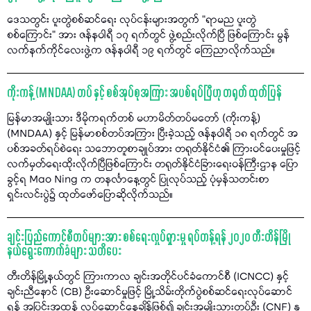
ဒေသတွင်း ပူးတွဲစစ်ဆင်ရေး လုပ်ငန်းများအတွက် “ရာမည ပူးတွဲ
စစ်ကြောင်း” အား ဇန်နဝါရီ ၁၇ ရက်တွင် ဖွဲ့စည်းလိုက်ပြီ ဖြစ်ကြောင်း မွန်
လက်နက်ကိုင်လေးဖွဲ့က ဇန်နဝါရီ ၁၉ ရက်တွင် ကြေညာလိုက်သည်။
ကိုးကန့် (MNDAA) တပ် နှင့် စစ်အုပ်စုအကြား အပစ်ရပ်ပြီဟု တရုတ် ထုတ်ပြန်
မြန်မာအမျိုးသား ဒီမိုကရက်တစ် မဟာမိတ်တပ်မတော် (ကိုးကန့်)
(MNDAA) နှင့် မြန်မာစစ်တပ်အကြား ပြီးခဲ့သည့် ဇန်နဝါရီ ၁၈ ရက်တွင် အ
ပစ်အခတ်ရပ်စဲရေး သဘောတူစာချုပ်အား တရုတ်နိုင်ငံ၏ ကြားဝင်ပေးမှုဖြင့်
လက်မှတ်ရေးထိုးလိုက်ပြီဖြစ်ကြောင်း တရုတ်နိုင်ငံခြားရေးဝန်ကြီးဌာန ပြော
ခွင့်ရ Mao Ning က တနင်္လာနေ့တွင် ပြုလုပ်သည့် ပုံမှန်သတင်းစာ
ရှင်းလင်းပွဲ၌ ထုတ်ဖော်ပြောဆိုလိုက်သည်။
ချင်းပြည်ကောင်စီတပ်များအား စစ်ရေးလှုပ်ရှားမှု ရပ်တန့်ရန် ၂၀၂၀ တီးတိန်မြို
နယ်ရွေးကောက်ခံများ သတိပေး
တီးတိန်မြို့နယ်တွင် ကြားကာလ ချင်းအတိုင်ပင်ခံကောင်စီ (ICNCC) နှင့်
ချင်းညီနောင် (CB) ဦးဆောင်မှုဖြင့် မြို့သိမ်းတိုက်ပွဲစစ်ဆင်ရေးလုပ်ဆောင်
ရန် အပြင်းအထန် လုပ်ဆောင်နေချိန်ဖြစ်၍ ချင်းအမျိုးသားတပ်ဦး (CNF) နှ