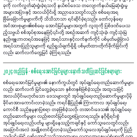
ခုကို လက်လွှတ်ဆုံးရှုံးခဲ့ရသလို နယ်စပ်ဒေသ တလျောက်နယ်မြေဆုံးရှုံးမှု
အများအပြားနှင့် အလယ်ပိုင်းရှိ အညာဒေသတွင်လည်း စစ်ရေးအရ
ခြိမ်းခြောက်မှုများကိကို သိသိသာသာ ရင်ဆိုင်ခဲ့ရသည်။ တော်လှန်ရေး
အင်အားစုများ၏စစ်ရေး အောင်မြင်မှုများအတွက် လူထုကို ပြစ်ဒဏ်ပေးသ
ည့်သဖွယ် စစ်အုပ်စုအနေဖြင့်၎င်းတို့ အစဉ်အဆက် ကျင့်သုံးခဲ့၊ ကျင့်သုံးမြဲ
နည်းဗျူဟာတရပ်အနေဖြင့် အရပ်သားနှင့်လက်နက်ကိုင် ပစ်မှတ်မခွဲခြားပဲ
အရပ်သားပြည်သူများကို ရည်ရွယ်ချက်ရှိရှိ ပစ်မှတ်ထားတိုက်ခိုက်ခြင်းကို
လည်း ဆက်လက်တွေ့မြင် ခဲ့ကြရသည်။
၂၀၂၄ လည်ပြန် - စစ်ရေးအောင်မြင်မှုများနောက် သတိပြုဆင်ခြင်စရာများ
စစ်ရေးအောင်မြင်မှုများ၏ နောက်ကွယ်တွင် အုပ်ချုပ်ရေးတည်ဆောက်မှုများ
လည်း ဆက်လက် မြင်တွေ့ခဲ့ရသော နှစ်တနှစ်ဖြစ်ခဲ့သည်။ အထူးသဖြင့်
အလယ်ပိုင်းမဟုတ်သော ဒေသများတွင် အုပ်ချုပ်ရေးတည်ဆောက်မှုများပိုမို
ခိုင်မာအားကောင်းလာခဲ့သည်။ ကရင်နီပြည်၏ ကြားကာလ အုပ်ချုပ်ရေး
ကောင်စီ သည်နမူနာပြစရာ တခုဖြစ်ခဲ့သလို၊ တအာင်းဒေသ၏ အုပ်ချုပ်ရေး
တည်ဆောက်မှုများ လည်းစတင်မြင်တွေ့စပြုလာရသည်။ နဂိုရှိရင်းစွဲ
အုပ်ချုပ်ရေးလည်ပတ်မှု များရှိနေသည့်ကချင်နှင့် ကော်သူးလေတွင်လည်း
အပြောင်းအလဲ အချို့စတင်ရှိလာခဲ့သည်။ကော်သူးလေအုပ်ချုပ်ရေးကို ပြည်
သူပါဝင်မှုဖြင့် ဖော်ဆောင်သည့်သာဓကများ၊ လူထုဆွေးနွေးမှုပုံစံများကို တွေ့