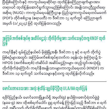
ပြီးဖြစ်ကြောင်းနှင့် ကာကွယ်ရေးဆိုင်ရာ ထုတ်ပြန်ကြေညာချက်များအား
တရားဝင် ထုတ်ပြန်ဆောင်ရွက်သွားမည်ဖြစ်ကြောင်း အမျိုးသားညီညွတ်ရေး
အစိုးရ (NUG) ၊ ကာကွယ်ရေးဝန်ကြီးဌာန၊ ပြည်သူ့ကာကွယ်ရေးတပ်မတော်
(PDF)၊ တိုင်းစစ်ဌာန (ဧရာဝတီ) က ဒီဇင်ဘာ ၁၂ ရက်တွင် ကြေညာချက်
အမှတ် (၁/၂၀၂၄) ဖြင့် ထုတ်ပြန်ထားသည်။
အကြမ်းဖက်စစ်အုပ်စု အဆိပ်ငွေ့သုံး တိုက်ခိုက်မှုအား သက်သေနှင့်တကွ KNDF ထုတ်
ပြန်
ကရင်နီနှင့် ရှမ်းပြည်နယ်စပ် မိုးဗြဲမြို့အနီး ဒီဇင်ဘာ ၇ နှင့် ၈ ရက် တိုက်ပွဲ
ဖြစ်စဉ်များအတွင်း အကြမ်းဖက်စစ်အုပ်စုဘက်က ဒရုန်းသုံး ဗုံးကြဲရာ၌ S-
HPOS (အက်စ်ဖော့စ်) တံဆိပ်ပါ အဆိပ်ငွေ့ပြားများ ထည့်သွင်းအသုံးပြု
တိုက်ခိုက်ခဲ့ကြောင်း ကရင်နီအမျိုးသားများကာကွယ်ရေးတပ် (KNDF) က
ဒီဇင်ဘာ ၁၃ ရက်တွင် သက်သေများနှင့်တကွ ထုတ်ပြန်လိုက်သည်။
မောင်တောဒေသအား အလုံးစုံထိန်းချုပ်နိုင်ပြီဟု ULA/AA ထုတ်ပြန်
ရခိုင်ပြည်နယ်၊ မောင်တောမြို့နယ်ရှိ အမှတ်(၅) နယ်ခြားစောင့်ရဲတပ်ဖွဲ့ခွဲ
(နခခ-၅) အား ထိုးစစ်ရက်ပေါင်း ၅၅ ရက်ခန့် ကြာမြင့်သည့် ဒီဇင်ဘာ ၈ ရက်
တွင် အပြီးသတ် တိုက်ခိုက်ပြီးနောက် အလုံးစုံထိန်းချုပ်ထားနိုင်ပြီဖြစ်ကြောင်း