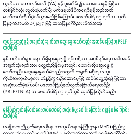
ထွက်ကာ ယောတပ်တော် (YA) နှင့် ပူးပေါင်း၍ ယောဒေသနှင့် မြန်မာ
တစ်နိုင်ငံလုံး လွတ်မြောက်ပြီး ဖက်ဒရယ်ဒီမိုကရေစီရရှိသည်အထိ
ဆက်လက်တိုက်ပွဲဝင်သွားမည်ဖြစ်ကြောင်း ဖေဖော်ဝါရီ ၁၉ ရက်က ထုတ်
ပြန်ချက်အမှတ် ၁/၂၀၂၅ ဖြင့် ထုတ်ပြန်ကြေညာလိုက်သည်။
ကူမင်းတွေ့ဆုံမှု၌ အချက်သုံးချက်သာ ဆွေးနွေးသော်လည်း အဆင်မပြေခဲ့ဟု PSLF
ထုတ်ပြန်
နှစ်ဘက်တပ်များ ရောက်ရှိရာနေရာ၌ ရပ်တန့်ကာ အပစ်ရပ်ရေး အပါအဝင်
အချက်သုံးချက်အား တွေ့ဆုံညှိနှိုင်းမှုအတွင်း တောင်းဆိုဆွေးနွေးခဲ့
သော်လည်း ဆွေးနွေးမှုခက်ခဲသည့်အတွက် တရုတ်အစိုးရ အထူး
ကိုယ်စားလှယ်မစ္စတာ တိန့်ရှီကျွင်းဦးဆောင်မှုဖြင့် ထပ်မံတွေ့ဆုံရန်ဖြင့်သာ
အဆုံးသတ်ခဲ့ကြောင်း ပလောင်ပြည်နယ်လွတ်မြောက်ရေးတပ်ဦး
(PSLF/TNLA) က ဖေဖော်ဝါရီ ၁၉ ရက်တွင် ထုတ်ပြန်လိုက်သည်။
မွန်ပြည်လွတ်မြောက်ရေးတပ်တော်နှင့် အလုံးစုံပူးပေါင်းကြောင်း ဂဠုန်စစ်ကြောင်း
ထုတ်ပြန်
အမျိုးသားညီညွတ်ရေးအစိုးရ၊ ကာကွယ်ရေးဝန်ကြီးဌာန (MoD) ၊ပြည်သူ့
ကာကွယ်ရေး တပ်မတော်(PDF) မှ နုတ်ထွက်ထားသည့် ဂဠုန်စစ်ကြောင်း