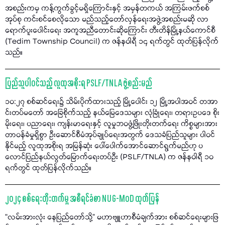
အစည်းကမှ ကန့်ကွက်ခွင့်မရှိကြောင်းနှင့် အမှန်တကယ် အကြမ်းဖက်စစ်
အုပ်စု ကင်းစင်စေလိုသော မည်သည့်တော်လှန်ရေးအဖွဲ့အစည်းမဆို လာ
ရောက်ပူးပေါင်းရေး အကူအညီတောင်းဆိုကြောင်း တီးတိန်မြို့နယ်ကောင်စီ
(Tedim Township Council) က ဇန်နဝါရီ ၁၄ ရက်တွင် ထုတ်ပြန်လိုက်
သည်။
ပြည်သူပါဝင်သည့် လူထုအစိုးရ PSLF/TNLA ဖွဲ့စည်းမည်
၁၀:၂၇ စစ်ဆင်ရေး၌ သိမ်းပိုက်ထားသည့် မြို့ပေါင်း ၁၂ မြို့အပါအဝင် တအာ
င်းတပ်မတော် အခြေစိုက်သည့် နယ်မြေဒေသများ လုံခြုံရေး၊ တရားဥပဒေ စိုး
မိုးရေး၊ ပညာရေး၊ ကျန်းမာရေးနှင့် လူမှုဘဝဖွံ့ဖြိုးတိုးတက်ရေး ကိစ္စများအား
တာဝန်ခံမှုရှိစွာ ဦးဆောင်စီမံအုပ်ချုပ်ရေးအတွက် ဒေသခံပြည်သူများ ပါဝင်
နိုင်မည့် လူထုအစိုးရ အမြန်ဆုံး ပေါ်ပေါက်အောင်ဆောင်ရွက်မည်ဟု ပ
လောင်ပြည်နယ်လွတ်မြောက်ရေးတပ်ဦး (PSLF/TNLA) က ဇန်နဝါရီ ၁၀
ရက်တွင် ထုတ်ပြန်လိုက်သည်။
၂၀၂၄ စစ်ရေးတိုးတက်မှု အစီရင်ခံစာ NUG-MoD ထုတ်ပြန်
“လမ်းအားလုံး နေပြည်တော်သို့" မဟာဗျူဟာစီမံချက်အား စစ်ဆင်ရေးများဖြ