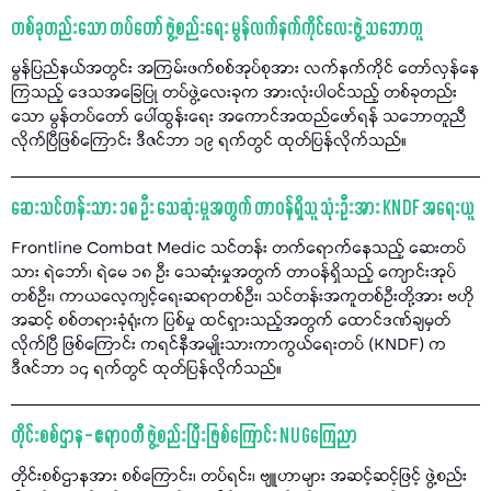
တစ်ခုတည်းသော တပ်တော် ဖွဲ့စည်းရေး မွန်လက်နက်ကိုင်လေးဖွဲ့ သဘောတူ
မွန်ပြည်နယ်အတွင်း အကြမ်းဖက်စစ်အုပ်စုအား လက်နက်ကိုင် တော်လှန်နေ
ကြသည့် ဒေသအခြေပြု တပ်ဖွဲ့လေးခုက အားလုံးပါဝင်သည့် တစ်ခုတည်း
သော မွန်တပ်တော် ပေါ်ထွန်းရေး အကောင်အထည်ဖော်ရန် သဘောတူညီ
လိုက်ပြီဖြစ်ကြောင်း ဒီဇင်ဘာ ၁၉ ရက်တွင် ထုတ်ပြန်လိုက်သည်။
ဆေးသင်တန်းသား ၁၈ ဦး သေဆုံးမှုအတွက် တာဝန်ရှိသူ သုံးဦးအား KNDF အရေးယူ
Frontline Combat Medic သင်တန်း တက်ရောက်နေသည့် ဆေးတပ်
သား ရဲဘော်၊ ရဲမေ ၁၈ ဦး သေဆုံးမှုအတွက် တာဝန်ရှိသည့် ကျောင်းအုပ်
တစ်ဦး၊ ကာယလေ့ကျင့်ရေးဆရာတစ်ဦး၊ သင်တန်းအကူတစ်ဦးတို့အား ဗဟို
အဆင့် စစ်တရားခုံရုံးက ပြစ်မှု ထင်ရှားသည့်အတွက် ထောင်ဒဏ်ချမှတ်
လိုက်ပြီ ဖြစ်ကြောင်း ကရင်နီအမျိုးသားကာကွယ်ရေးတပ် (KNDF) က
ဒီဇင်ဘာ ၁၄ ရက်တွင် ထုတ်ပြန်လိုက်သည်။
တိုင်းစစ်ဌာန – ဧရာဝတီ ဖွဲ့စည်းပြီးဖြစ်ကြောင်း NUGကြေညာ
တိုင်းစစ်ဌာနအား စစ်ကြောင်း၊ တပ်ရင်း၊ ဗျူဟာများ အဆင့်ဆင့်ဖြင့် ဖွဲ့စည်း