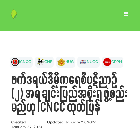
ICNCC
CNF
NUG
NUCC
CRPH
ဖက်ဒရယ်ဒီမိုကရေစီပဋိညာဉ်
(၂) အရ ချင်းပြည်အစိုးရ ဖွဲ့စည်း
မည်ဟု ICNCC ထုတ်ပြန်
Created
:
Updated
:
January 27, 2024
January 27, 2024