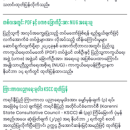
သတင်းထုတ်ပြန်လိုက်သည်။
တစ်လအတွင်း PDF နှင့် ပကဖ ခြောက်ဦးအား NUG အရေးယူ
ပြည်သူကို အလုပ်အကျွေးပြုသည့် တပ်မတော်ဖြစ်ရန် ရည်ရွယ်ချက်ဖြင့်
လက်အောက်ခံ တပ်ဖွဲ့များအား လိုအပ်သည့် ထိန်းကြောင်းမှုများ
ဆောင်ရွက်လျက်ရှိရာ ၂၀၂၄ခုနှစ် အောက်တိုဘာလအတွင်း ပြည်သူ့
ကာကွယ်ရေးတပ်မတော် (PDF) တပ်ဖွဲ့ဝင် တစ်ဦးနှင့် ပြည်သူ့ကာကွယ်ရေး
အဖွဲ့ (ပကဖ) အဖွဲ့ဝင် ခြောက်ဦးအား အရေးယူ အပြစ်ပေးထားကြောင်း
အမျိုးသားညီညွတ်ရေးအစိုးရ (NUG) ၊ ကာကွယ်ရေးဝန်ကြီးဌာနက
နိုဝင်ဘာ ၁၄ ရက်တွင် ထုတ်ပြန်ထားသည်။
ကြားကာလပညာရေးမူဝါဒ KSCC ထုတ်ပြန်
ကရင်နီပြည် ကြားကာလ ပညာရေးမူဝါဒအား မျှော်မှန်းချက် (၃) ရပ်၊
အခြေခံမူ (၁၁) ချက်ဖြင့် ကရင်နီပြည် အတိုင်ပင်ခံကောင်စီ (Karenni
State Consultative Council - KSCC) ၏ (၃၉) ကြိမ်မြောက် ပုံမှန်
အစည်းအဝေး ဆုံးဖြတ်ချက် (၂/၃၉) အရ နိုဝင်ဘာ ၂ ရက်တွင် စတင်
အတည်ပြုလိုက်ပြီကြောင်း ဥက္ကဌ ဦးအောင်ဆန်းမြင့်အမည်ဖြင့် ထုတ်ပြန်