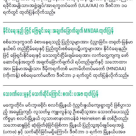
ရခိုင်အမျိုးသားအဖွဲ့ချုပ်/အာရက္ခတပ်တော် (ULA/AA) က ဒီဇင်ဘာ ၁၀
ရက်တွင် ထုတ်ပြန်လိုက်သည်။
နိုင်ငံရေးနည်းဖြင့် ဖြေရှင်းရေး အချက်ခြောက်ချက် MNDAA ထုတ်ပြန်
စစ်ဘေးဒုက္ခဒဏ် ခံစားနေရသည့် ပြည်သူများအား ငဲ့ညှာခြင်း၊ တရုတ်-မြန်မာ
နယ်စပ် တည်ငြိမ်ရေးနှင့် ပြည်တွင်းစစ်ရေးပဋိပက္ခများအား နိုင်ငံရေးနည်း
ဖြင့် ဖြေရှင်းနိုင်ရေးနှင့် ဒေသတွင်းငြိမ်းချမ်းရေးအား လက်တွေ့ကျကျ ဖော်
ဆောင်ရန်အတွက် အချက်ခြောက်ချက်ပါ ရပ်တည်ချက်နှင့် သဘောထား
အား မြန်မာအမျိုးသား ဒီမိုကရက်တစ် မဟာမိတ်တပ်မတော် (MNDAA)
(ကိုးကန့်) စစ်ရေးကော်မတီက ဒီဇင်ဘာ ၃ ရက်တွင် ထုတ်ပြန်လိုက်သည်။
သေဒဏ်ပေးမှုနှင့် မသက်ဆိုင်ကြောင်း စလင်း ပအဖ ထုတ်ပြန်
မကွေးတိုင်း၊ မင်းဘူးခရိုင်၊ စလင်းမြို့နယ် ဂုံညှင်းနွယ်ကျေးရွာတွင် ဖြစ်ပွားသ
ည့် အဓမ္မပြုကျင့်၊ လူသတ်မှု ကျူးလွန်သူ ဦးစဆိုသူအား သေဒဏ်ပေးသည့်
ကိစ္စမှာ စလင်းမြို့နယ် လူသားစာနာတာဝန်ခံ Heineken ၏ တစ်ဦးတည်း
သဘောဆန္ဒဖြင့် ဆုံးဖြတ်ခဲ့ခြင်းဖြစ်ကာ မြို့နယ် ပြည်သူ့အုပ်ချုပ်ရေးအဖွဲ့
(ပကဖ) နှင့် သက်ဆိုင်ခြင်းမရှိကြောင်း ဒီဇင်ဘာ ၁ ရက်က မြို့နယ်ပအဖ