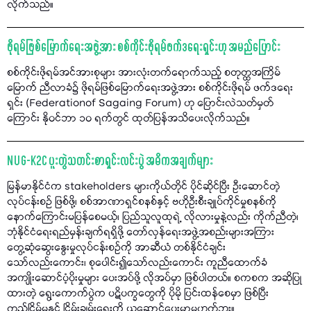
လိုက်သည်။
ဖိုရမ်ဖြစ်မြောက်ရေးအဖွဲ့အား စစ်ကိုင်းဖိုရမ်ဖက်ဒရေးရှင်းဟု အမည်ပြောင်း
စစ်ကိုင်းဖိုရမ်အင်အားစုများ အားလုံးတက်ရောက်သည့် စတုတ္ထအကြိမ်
မြောက် ညီလာခံ၌ ဖိုရမ်ဖြစ်မြောက်ရေးအဖွဲ့အား စစ်ကိုင်းဖိုရမ် ဖက်ဒရေး
ရှင်း (Federationof Sagaing Forum) ဟု ပြောင်းလဲသတ်မှတ်
ကြောင်း နိုဝင်ဘာ ၁၀ ရက်တွင် ထုတ်ပြန်အသိပေးလိုက်သည်။
NUG-K2C ပူးတွဲသတင်းစာရှင်းလင်းပွဲ အဓိကအချက်များ
မြန်မာနိုင်ငံက stakeholders များကိုယ်တိုင် ပိုင်ဆိုင်ပြီး ဦးဆောင်တဲ့
လုပ်ငန်းစဉ် ဖြစ်ဖို့၊ စစ်အာဏာရှင်စနစ်နှင့် ဗဟိုဦးစီးချုပ်ကိုင်မှုစနစ်ကို
နောက်ကြောင်းမပြန်စေမယ့်၊ ပြည်သူလူထုရဲ့ လိုလားမှုနဲ့လည်း ကိုက်ညီတဲ့၊
ဘုံနိုင်ငံရေးရည်မှန်းချက်ရရှိဖို့ တော်လှန်ရေးအဖွဲ့အစည်းများအကြား
တွေ့ဆုံဆွေးနွေးမှုလုပ်ငန်းစဥ်ကို အာဆီယံ တစ်နိုင်ငံချင်း
သော်လည်းကောင်း၊ စုပေါင်း၍သော်လည်းကောင်း ကူညီထောက်ခံ
အကျိုးဆောင်ပံ့ပိုးမှုများ ပေးအပ်ဖို့ လိုအပ်မှာ ဖြစ်ပါတယ်။ စကစက အဆိုပြု
ထားတဲ့ ရွေးကောက်ပွဲက ပဋိပက္ခတွေကို ပိုမို ပြင်းထန်စေမှာ ဖြစ်ပြီး
တည်ငြိမ်မှုနှင့် ငြိမ်းချမ်းရေးကို ယူဆောင်ပေးမှာမဟုတ်ဘူး။