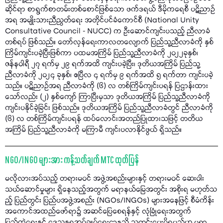
ဆိုင်ရာ စာရွက်စာတမ်းတစ်စောင်ဖြစ်သော ဖက်ဒရယ် ဒီမိုကရေစီ ပဋိညာဉ်
အရ အမျိုးသားညီညွတ်ရေး အတိုင်ပင်ခံကောင်စီ (National Unity
Consultative Council - NUCC) က ဦးဆောင်ကျင်းပသည့် ညီလာခံ
တစ်ရပ် ဖြစ်သည်။ တော်လှန်ရေးကာလတလျောက် ပြည်သူ့ညီလာခံကို နှစ်
ကြိမ်ကျင်းပခဲ့ပြီးဖြစ်ကာ ပထမအကြိမ် ပြည်သူ့ညီလာခံကို ၂၀၂၂ခုနှစ်၊
ဇန်နဝါရီ ၂၇ ရက်မှ ၂၉ ရက်အထိ ကျင်းပခဲ့ပြီး၊ ဒုတိယအကြိမ် ပြည်သူ့
ညီလာခံကို ၂၀၂၄ ခုနှစ်၊ ဧပြီလ ၄ ရက်မှ ၉ ရက်အထိ ၅ ရက်တာ ကျင်းပခဲ့
သည်။ ပဋိညာဉ်အရ ညီလာခံကို (၆) လ တစ်ကြိမ်ကျင်းပရန် ပြဌာန်းထား
သော်လည်း (၂) နှစ်ကျော် ကြာပြီးမှသာ ဒုတိယအကြိမ် ပြည်သူ့ညီလာခံကို
ကျင်းပနိုင်ခဲ့ခြင်း ဖြစ်သည်။ ဒုတိယအကြိမ် ပြည်သူ့ညီလာခံတွင် ညီလာခံကို
(၆) လ တစ်ကြိမ်ကျင်းပရန် ထပ်လောင်းအတည်ပြုထားသဖြင့် တတိယ
အကြိမ် ပြည်သူ့ညီလာခံကို မကြာမီ ကျင်းပလာနိုင်ဖွယ် ရှိသည်။
NGO/INGO များအား ကန့်သတ်ချက် MTC ထုတ်ပြန်
မလိုလားအပ်သည့် တရားမဝင် အဖွဲ့အစည်းများနှင့် တရားမဝင် ဆေးဝါး
သယ်ဆောင်မှုများ ရှိနေသည့်အတွက် မရာနယ်မြေအတွင်း အစိုးရ မဟုတ်သ
ည့် ပြည်တွင်း ပြည်ပအဖွဲ့အစည်း (NGOs/INGOs) များအနေဖြင့် စီမံကိန်း
အကောင်အထည်ဖော်ရာ၌ အဆင်ပြေစေရန်နှင့် လုံခြုံရေးအတွက်
ပြည်ထဲရေးနှင့် ဒေသန္တရအုပ်ချုပ်ရေးဌာနသို့ သတင်းပေးပိုရမည်ဟု မရာ