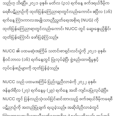
သည်ဟု သိရပြီး၊ ၂၀၂၁ ခုနှစ်၊ မတ်လ (၃၁) ရက်နေ့ ဖက်ဒရယ်ဒီမိုက
ရေစီပဋိညာဉ်ကို ထုတ်ပြန်ကြေညာရာတွင်လည်းကောင်း၊ ဧပြီလ (၁၆)
ရက်နေ့ ကြားကာလအမျိုးသားညီညွတ်ရေးအစိုးရ (NUG) ကို
ထုတ်ပြန်ကြေညာရာတွင်လည်းကောင်း NUCC တွင် ဆွေးနွေးညှိနှိုင်း
ထုတ်ပြန်ကြောင်း ဖော်ပြခဲ့ကြသည်။
NUCC ၏ ပထမဆုံးအကြိမ် သတင်းစာရှင်းလင်းပွဲကို ၂၀၂၁ ခုနှစ်၊
နိုဝင်ဘာလ (၁၆) ရက်နေ့တွင် ပြုလုပ်ခဲ့ပြီး ဖွဲ့စည်းထားရှိမှုနှင့်
လုပ်ငန်းစဉ်များကို ထုတ်ပြန်ခဲ့သည်။
NUCC သည် ပထမအကြိမ် ပြည်သူ့ညီလာခံကို ၂၀၂၂ ခုနှစ်၊
ဇန်နဝါရီလ (၂၇) ရက်နေ့မှ (၂၉) ရက်နေ့ အထိ ကျင်းပပြုလုပ်ခဲ့ပြီး၊
NUCC တွင် ပြန်လည်သုံးသပ်ပြင်ဆင်ထားသည့် ဖက်ဒရယ်ဒီမိုကရေစီ
ပဋိညာဉ်ကို အတည်ပြုချက် ရယူခဲ့သည်။ အဆိုပါညီလာခံတွင်