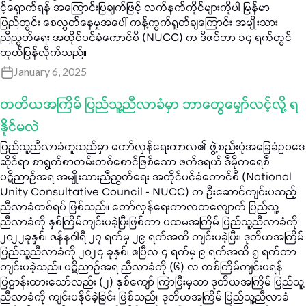
င့်ရှောက်ရန် အကြောင်းပြချက်ဖြင့် လက်နက်ကိုင်များကိုပါ မြန်မာ
ပြည်တွင်း စေလွှတ်နေမှုအပေါ် ကန့်ကွက်ရှုတ်ချကြောင်း အမျိုးသား
ညီညွတ်ရေး အတိုင်ပင်ခံကောင်စီ (NUCC) က ဒီဇင်ဘာ ၁၄ ရက်တွင်
ထုတ်ပြန်လိုက်သည်။
January 6, 2025
တတိယအကြိမ် ပြည်သူ့ညီလာခံမှာ ဘာတွေမျှော်လင့်လို့ ရ
နိုင်မလဲ
ပြည်သူ့ညီလာခံဟူသည်မှာ တော်လှန်ရေးကာလ၏ ဖွဲ့စည်းပုံအခြေခံဥပဒေ
ဆိုင်ရာ စာရွက်စာတမ်းတစ်စောင်ဖြစ်သော ဖက်ဒရယ် ဒီမိုကရေစီ
ပဋိညာဉ်အရ အမျိုးသားညီညွတ်ရေး အတိုင်ပင်ခံကောင်စီ (National
Unity Consultative Council - NUCC) က ဦးဆောင်ကျင်းပသည့်
ညီလာခံတစ်ရပ် ဖြစ်သည်။ တော်လှန်ရေးကာလတလျောက် ပြည်သူ့
ညီလာခံကို နှစ်ကြိမ်ကျင်းပခဲ့ပြီးဖြစ်ကာ ပထမအကြိမ် ပြည်သူ့ညီလာခံကို
၂၀၂၂ခုနှစ်၊ ဇန်နဝါရီ ၂၇ ရက်မှ ၂၉ ရက်အထိ ကျင်းပခဲ့ပြီး၊ ဒုတိယအကြိမ်
ပြည်သူ့ညီလာခံကို ၂၀၂၄ ခုနှစ်၊ ဧပြီလ ၄ ရက်မှ ၉ ရက်အထိ ၅ ရက်တာ
ကျင်းပခဲ့သည်။ ပဋိညာဉ်အရ ညီလာခံကို (၆) လ တစ်ကြိမ်ကျင်းပရန်
ပြဌာန်းထားသော်လည်း (၂) နှစ်ကျော် ကြာပြီးမှသာ ဒုတိယအကြိမ် ပြည်သူ့
ညီလာခံကို ကျင်းပနိုင်ခဲ့ခြင်း ဖြစ်သည်။ ဒုတိယအကြိမ် ပြည်သူ့ညီလာခံ