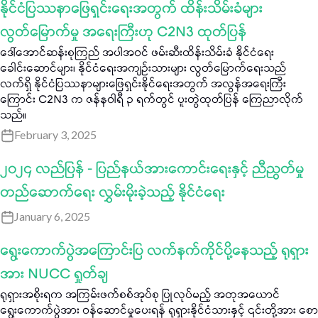
နိုင်ငံပြဿနာဖြေရှင်းရေးအတွက် ထိန်းသိမ်းခံများ
လွတ်မြောက်မှု အရေးကြီးဟု C2N3 ထုတ်ပြန်
ဒေါ်အောင်ဆန်းစုကြည် အပါအဝင် ဖမ်းဆီးထိန်းသိမ်းခံ နိုင်ငံရေး
ခေါင်းဆောင်များ၊ နိုင်ငံရေးအကျဉ်းသားများ လွတ်မြောက်ရေးသည်
လက်ရှိ နိုင်ငံပြဿနာများဖြေရှင်းနိုင်ရေးအတွက် အလွန်အရေးကြီး
ကြောင်း C2N3 က ဇန်နဝါရီ ၃ ရက်တွင် ပူးတွဲထုတ်ပြန် ကြေညာလိုက်
သည်။
February 3, 2025
၂၀၂၄ လည်ပြန် - ပြည်နယ်အားကောင်းရေးနှင့် ညီညွတ်မှု
တည်ဆောက်ရေး လွှမ်းမိုးခဲ့သည့် နိုင်ငံရေး
January 6, 2025
ရွေးကောက်ပွဲအကြောင်းပြ လက်နက်ကိုင်ပို့နေသည့် ရုရှား
အား NUCC ရှုတ်ချ
ရုရှားအစိုးရက အကြမ်းဖက်စစ်အုပ်စု ပြုလုပ်မည့် အတုအယောင်
ရွေးကောက်ပွဲအား ဝန်ဆောင်မှုပေးရန် ရုရှားနိုင်ငံသားနှင့် ၎င်းတို့အား စော