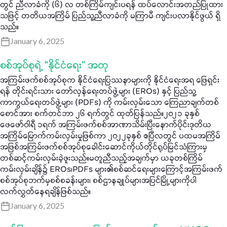
တွင် ညီလာခံကို (၆) လ တစ်ကြိမ်ကျင်းပရန် ထပ်လောင်းအတည်ပြုထား
သဖြင့် တတိယအကြိမ် ပြည်သူ့ညီလာခံကို မကြာမီ ကျင်းပလာနိုင်ဖွယ် ရှိ
သည်။
January 6, 2025
စစ်အုပ်စုရဲ့ “နိုင်ငံရေး” အတု
အကြမ်းဖက်စစ်အုပ်စုက နိုင်ငံရေးပြဿနာများကို နိုင်ငံရေးအရ ဖြေရှင်း
ရန် တိုင်းရင်းသား တော်လှန်ရေးတပ်ဖွဲ့များ (EROs) နှင့် ပြည်သူ့
ကာကွယ်ရေးတပ်ဖွဲ့များ (PDFs) ကို ကမ်းလှမ်းသော ကြေညာချက်တစ်
စောင်အား စက်တင်ဘာ ၂၆ ရက်တွင် ထုတ်ပြန်သည်။၂၀၂၁ ခုနှစ်
ဖေဖော်ဝါရီ ၁ရက် အကြမ်းဖက်စစ်အာဏာသိမ်းပြီးနောက်ပိုင်းဒုတိယ
အကြိမ်မြောက်ကမ်းလှမ်းမှုဖြစ်ကာ ၂၀၂၂ခုနှစ် ဧပြီလတွင် ပထမအကြိမ်
အဖြစ်အကြမ်းဖက်စစ်အုပ်စုခေါင်းဆောင်ကိုယ်တိုင်ရုပ်မြင်သံကြားမှ
တစ်ဆင့်ကမ်းလှမ်းခဲ့ဖူးသည်။မတူညီသည့်အချက်မှာ ယခုတစ်ကြိမ်
ကမ်းလှမ်းချိန်၌ EROs၊PDFs များ၏စစ်ဆင်ရေးများကြောင့်အကြမ်းဖက်
စစ်အုပ်စုဘက်မှစစ်စခန်းများ၊ စစ်ဌာနချုပ်များအပြင်မြို့များကိုပါ
လက်လွှတ်နေရချိန်ဖြစ်သည်။
January 6, 2025