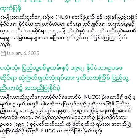
ထုတ်ပြန်
အမျိုးသားညီညွတ်ရေးအစိုးရ (NUG) စတင်ဖွဲ့စည်းခြင်း သုံးနှစ်ပြည့်အဖြစ်
နိုင်ငံရေး၊ နိုင်ငံတကာ ဆက်ဆံရေး၊ စစ်ရေး၊ အုပ်ချုပ်ရေး၊ ဘဏ္ဍာရေးနှင့်
လူထုဆက်ဆံရေးဆိုင်ရာ ကဏ္ဍခြောက်ရပ်နှင့် ပတ်သက်သည့်လုပ်ဆောင်
နေမှု အခြေအနေများအား ဧပြီ ၃၀ ရက်တွင် ထုတ်ပြန်ကြေညာလိုက်
သည်။
January 6, 2025
ပသုံးလုံး၊ ပြည်သူ့စစ်မှုထမ်းနှင့် ၁၉၈၂ နိုင်ငံသားဥပဒေ
ဆိုင်ရာ ဆုံးဖြတ်ချက်သုံးရပ်အား ဒုတိယအကြိမ် ပြည်သူ့
ညီလာခံ၌ အတည်ပြုနိုင်ခဲ့
အမျိုးသားညီညွတ်ရေးအတိုင်ပင်ခံကောင်စီ (NUCC) ဦးဆောင်၍ ဧပြီ ၄
ရက်မှ ၉ ရက်အတွင်း ငါးရက်တာ ပြုလုပ်သည့် ဒုတိယအကြိမ် ပြည်သူ့
ညီလာခံ၌ ဒေသန္တရအုပ်ချုပ်ရေးနှင့် တရားဥပဒေစိုးမိုးရေး၊အကြမ်းဖက်
စစ်တပ်၏ တရားမဝင် ပြည်သူ့စစ်မှုထမ်းဥပဒေကိစ္စ၊ မြန်မာနိုင်ငံသား
ဥပဒေ (၁၉၈၂) နှင့်ပတ်သက်သည့် ဆုံးဖြတ်ချက်သုံးရပ်အား အတည်ပြု
ဆုံးဖြတ်နိုင်ခဲ့ကြောင်း NUCC က ထုတ်ပြန်လိုက်သည်။