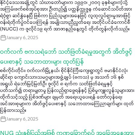
နိုင်ငံ့ဒေသအချို့တွင် သံဃာတော်များက ၁၉၉၀၊ ၂၀၀၇ ခုနှစ်များကဲ့သို့
အကြမ်းဖက်စစ်အုပ်စုအား ဦးတည်၍ ပတ္တနိက္ကုဇ္ဇန ကံဆောင်သပိတ်အား
ရဲဝံ့စွာ ဆင်နွှဲနေပြီ ဖြစ်ကာ ပြည်သူများအနေဖြင့် လူထုလှုပ်ရှားမှုအားဖြင့်
ဝန်းရံတိုက်ပွဲဝင်ပေးကြရန် အမျိုးသားညီညွတ်ရေး အတိုင်ပင်ခံကောင်စီ
(NUCC) က ဇူလိုင်၁၉ ရက် အာဇာနည်နေ့တွင် တိုက်တွန်းလိုက်သည်။
January 6, 2025
ဝက်လက် ဗကသရဲဘော် သတ်ဖြတ်ခံရမှုအတွက် အိတ်ဖွင့်
ပေးစာနှင့် သဘောထားများ ထုတ်ပြန်
စစ်ကိုင်းတိုင်း၊ ဝက်လက်မြို့နယ်၊ စိုင်နိုင်ကြီးကျေးရွာတွင် ဗမာနိုင်ငံလုံး
ဆိုင်ရာ ကျောင်းသားသမဂ္ဂများအဖွဲ့ချုပ် (ဗကသ) မှ အသက် ၁၆ နှစ်
အရွယ် ရဲဘော်မြင့်မြတ်ဦး ဇူလိုင် ၈ ရက်က သတ်ဖြတ်ခံရမှုနှင့်
ပတ်သက်၍ တရားမျှတမှု ပြန်လည်ရှာဖွေရန်နှင့် ပြစ်မှုကျူးလွန်သူများအား
ထိုက်သင့်သည့် ပြစ်ဒဏ်များ ချမှတ် အရေးယူပေးရန် တော်လှန်ရေး
အင်အားစုများက အိတ်ဖွင့်ပေးစာနှင့် သဘောထားကြေညာချက်များ ထုတ်
ပြန်ထားသည်။
January 6, 2025
NUG သုံးနှစ်ပြည့်အဖြစ် ကဏ္ဍခြောက်ရပ် အခြေအနေအား