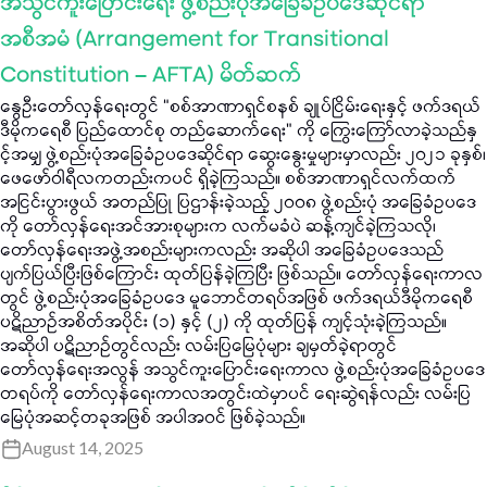
အသွင်ကူးပြောင်းရေး ဖွဲ့စည်းပုံအခြေခံဥပဒေဆိုင်ရာ
အစီအမံ (Arrangement for Transitional
Constitution – AFTA) မိတ်ဆက်
နွေဦးတော်လှန်ရေးတွင် “စစ်အာဏာရှင်စနစ် ချုပ်ငြိမ်းရေးနှင့် ဖက်ဒရယ်
ဒီမိုကရေစီ ပြည်ထောင်စု တည်ဆောက်ရေး” ကို ကြွေးကြော်လာခဲ့သည်နှ
င့်အမျှ ဖွဲ့စည်းပုံအခြေခံဥပဒေဆိုင်ရာ ဆွေးနွေးမှုများမှာလည်း ၂၀၂၁ ခုနှစ်၊
ဖေဖော်ဝါရီလကတည်းကပင် ရှိခဲ့ကြသည်။ စစ်အာဏာရှင်လက်ထက်
အငြင်းပွားဖွယ် အတည်ပြု ပြဌာန်းခဲ့သည့် ၂၀၀၈ ဖွဲ့စည်းပုံ အခြေခံဥပဒေ
ကို တော်လှန်ရေးအင်အားစုများက လက်မခံပဲ ဆန့်ကျင်ခဲ့ကြသလို၊
တော်လှန်ရေးအဖွဲ့အစည်းများကလည်း အဆိုပါ အခြေခံဥပဒေသည်
ပျက်ပြယ်ပြီးဖြစ်ကြောင်း ထုတ်ပြန်ခဲ့ကြပြီး ဖြစ်သည်။ တော်လှန်ရေးကာလ
တွင် ဖွဲ့စည်းပုံအခြေခံဥပဒေ မူဘောင်တရပ်အဖြစ် ဖက်ဒရယ်ဒီမိုကရေစီ
ပဋိညာဉ်အစိတ်အပိုင်း (၁) နှင့် (၂) ကို ထုတ်ပြန် ကျင့်သုံးခဲ့ကြသည်။
အဆိုပါ ပဋိညာဉ်တွင်လည်း လမ်းပြမြေပုံများ ချမှတ်ခဲ့ရာတွင်
တော်လှန်ရေးအလွန် အသွင်ကူးပြောင်းရေးကာလ ဖွဲ့စည်းပုံအခြေခံဥပဒေ
တရပ်ကို တော်လှန်ရေးကာလအတွင်းထဲမှာပင် ရေးဆွဲရန်လည်း လမ်းပြ
မြေပုံအဆင့်တခုအဖြစ် အပါအဝင် ဖြစ်ခဲ့သည်။
August 14, 2025