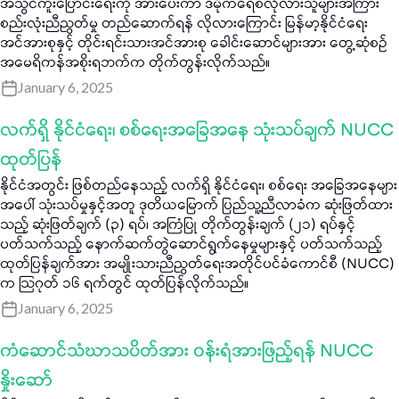
အသွင်ကူးပြောင်းရေးကို အားပေးကာ ဒီမိုကရေစီလိုလားသူများအကြား
စည်းလုံးညီညွတ်မှု တည်ဆောက်ရန် လိုလားကြောင်း မြန်မာ့နိုင်ငံရေး
အင်အားစုနှင့် တိုင်းရင်းသားအင်အားစု ခေါင်းဆောင်များအား တွေ့ဆုံစဉ်
အမေရိကန်အစိုးရဘက်က တိုက်တွန်းလိုက်သည်။
January 6, 2025
လက်ရှိ နိုင်ငံရေး၊ စစ်ရေးအခြေအနေ သုံးသပ်ချက် NUCC
ထုတ်ပြန်
နိုင်ငံအတွင်း ဖြစ်တည်နေသည့် လက်ရှိ နိုင်ငံရေး၊ စစ်ရေး အခြေအနေများ
အပေါ် သုံးသပ်မှုနှင့်အတူ ဒုတိယမြောက် ပြည်သူ့ညီလာခံက ဆုံးဖြတ်ထား
သည့် ဆုံးဖြတ်ချက် (၃) ရပ်၊ အကြံပြု တိုက်တွန်းချက် (၂၁) ရပ်နှင့်
ပတ်သက်သည့် နောက်ဆက်တွဲဆောင်ရွက်နေမှုများနှင့် ပတ်သက်သည့်
ထုတ်ပြန်ချက်အား အမျိုးသားညီညွတ်ရေးအတိုင်ပင်ခံကောင်စီ (NUCC)
က သြဂုတ် ၁၆ ရက်တွင် ထုတ်ပြန်လိုက်သည်။
January 6, 2025
ကံဆောင်သံဃာသပိတ်အား ဝန်းရံအားဖြည့်ရန် NUCC
နှိုးဆော်