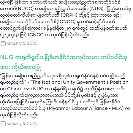
လိုက်ပြီ ဖြစ်ကာ ကော်မတီသည် အမျိုးသားညီညွတ်ရေးအတိုင်ပင်ခံ
ကောင်စီ(NUCC) ၊ အမျိုးသားညီညွတ်ရေးအစိုးရ(NUG) ၊ ပြည်ထောင်စု
လွှတ်တော်ကိုယ်စားပြုကော်မတီ (CRPH) တို့နှင့် ကြားကာလ ချင်း
အမျိုးသားအတိုင်ပင်ခံကောင်စီ(ICNCC) မှ တစ်ဆင့်ချိတ်ဆက်
ဆောင်ရွက်ဖြစ်ကြောင်း ဇန်နဝါရီလ ၂၇ ရက်တွင် ထုတ်ပြန်ချက်အမှတ်
(၂/၂၀၂၄) ဖြင့် ICNCC က ထုတ်ပြန်လိုက်သည်။
January 6, 2025
NUG တရုတ်မူဝါဒ မြန်မာနိုင်ငံအလုပ်သမား တပ်ပေါင်းစု
အား ကိုယ်စားမပြု
“မြန်မာအမျိုးသားညီညွတ်ရေးအစိုးရ၏ တရုတ်နိုင်ငံနှင့် စပ်လျဉ်းသည့်
ရပ်တည်ချက်” - “The National Unity Government’s Position
on China” အား NUG က ဇန်နဝါရီ ၁ ရက်၌ ထုတ်ပြန်ထားရာ ယင်း
ရပ်တည်ချက်ကြေညာစာတမ်းသည် မိမိတို့၏ မူဝါဒနှင့် ရှုမြင်မှုအား
ကိုယ်စားပြုခြင်း မဟုတ်ကြောင်း ဇန်နဝါရီ ၂၁ ရက်တွင် မြန်မာနိုင်ငံ
အလုပ်သမားတပ်ပေါင်းစု (Myanmar Labour Alliance - MLA) က
ထုတ်ပြန်လိုက်သည်။
January 6, 2025