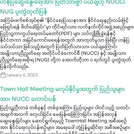
ဟန်ပြဆွေးနွေးရေးအား ပြတ်သားစွာ ပယ်ချဟု NUCC၊
NUG ပူးတွဲထုတ်ပြန်
အကြမ်းဖက်စစ်အုပ်စု၏ "နိုင်ငံရေးပြဿနာအား နိုင်ငံရေးနည်းလမ်းဖြင့်
ဖြေရှင်းရန် ဖိတ်ခေါ်ခြင်း"မှာ တိုင်းရင်းသား လက်နက်ကိုင်အဖွဲ့အစည်းများ၊
ပြည်သူ့ကာကွယ်ရေးတပ်မတော်(PDF) များ သပ်လျှိုဖြိုခွဲရန်နှင့်
နိုင်ငံတကာ အမြင်ကောင်းစေရန်အတွက် အားထုတ်မှုသာ ဖြစ်ပြီး ဟန်ပြ
သပ်သပ်သာ ဖြစ်သည့်အတွက် ပြတ်ပြတ်သားသား ပယ်ချကြောင်း
အမျိုးသားညီညွတ်ရေး အတိုင်ပင်ခံကောင်စီ (NUCC) နှင့် အမျိုးသား
ညီညွတ်ရေးအစိုးရ (NUG) တို့က အောက်တိုဘာ ၁ ရက်တွင် ပူးတွဲထုတ်
ပြန်လိုက်သည်။.
January 6, 2025
Town Hall Meeting မလုပ်နိုင်မှုအတွက် ပြည်သူများ
အား NUCC တောင်းပန်
ပြည်သူ့ညီလာခံ တစ်ခုနှင့် တစ်ခုအကြား ပြည်သူများ ပါဝင်သည့် သတင်း
အချက်အလက် ဖလှယ်ခြင်း၊ မေးမြန်းဖြေကြားခြင်း၊ အပြန်အလှန်
ဆွေးနွေးခြင်းများ ဆောင်ရွက်ရမည့် TownHall Meeting အစီအစဉ်
အား နိုင်ငံရေးလုပ်ငန်းစဉ်များ၊ အရေးပေါ် တုံ့ပြန်မှုဆိုင်ရာ အစီအစဉ်များ