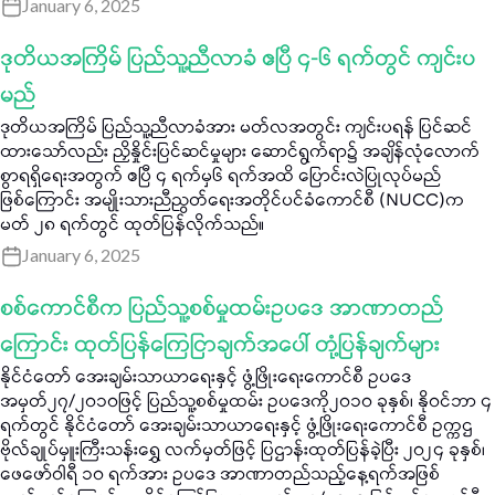
January 6, 2025
ဒုတိယအကြိမ် ပြည်သူ့ညီလာခံ ဧပြီ ၄-၆ ရက်တွင် ကျင်းပ
မည်
ဒုတိယအကြိမ် ပြည်သူ့ညီလာခံအား မတ်လအတွင်း ကျင်းပရန် ပြင်ဆင်
ထားသော်လည်း ညှိနှိုင်းပြင်ဆင်မှုများ ဆောင်ရွက်ရာ၌ အချိန်လုံလောက်
စွာရရှိရေးအတွက် ဧပြီ ၄ ရက်မှ၆ ရက်အထိ ပြောင်းလဲပြုလုပ်မည်
ဖြစ်ကြောင်း အမျိုးသားညီညွတ်ရေးအတိုင်ပင်ခံကောင်စီ (NUCC)က
မတ် ၂၈ ရက်တွင် ထုတ်ပြန်လိုက်သည်။
January 6, 2025
စစ်ကောင်စီက ပြည်သူ့စစ်မှုထမ်းဥပဒေ အာဏာတည်
ကြောင်း ထုတ်ပြန်ကြေငြာချက်အပေါ် တုံ့ပြန်ချက်များ
နိုင်ငံတော် အေးချမ်းသာယာရေးနှင့် ဖွံ့ဖြိုးရေးကောင်စီ ဥပဒေ
အမှတ်၂၇/၂၀၁၀ဖြင့် ပြည်သူ့စစ်မှုထမ်း ဥပဒေကို၂၀၁၀ ခုနှစ်၊ နိုဝင်ဘာ ၄
ရက်တွင် နိုင်ငံတော် အေးချမ်းသာယာရေးနှင့် ဖွံ့ဖြိုးရေးကောင်စီ ဥက္ကဌ
ဗိုလ်ချုပ်မှူးကြီးသန်းရွှေ လက်မှတ်ဖြင့် ပြဌာန်းထုတ်ပြန်ခဲ့ပြီး ၂၀၂၄ ခုနှစ်၊
ဖေဖော်ဝါရီ ၁၀ ရက်အား ဥပဒေ အာဏာတည်သည့်နေ့ရက်အဖြစ်