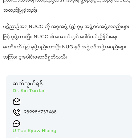
ကြားကာလအမျိုးသားညီညွတ်ရေးအစိုးရ ဖွဲ့စည်းမှုကိုလည်း ထပ်ဆင့်
အတည်ပြုခဲ့သည်။
ပဋိညာဉ်အရ NUCC ကို အစုအဖွဲ့ (၅) စုမှ အဖွဲ့ဝင်အဖွဲ့အစည်းများ
ဖြင့် စုဖွဲ့ထားပြီး၊ NUCC ၏ အောက်တွင် ပေါင်းစပ်ညှိနှိုင်းရေး
ကော်မတီ (၉) ခုဖွဲ့စည်းထားပြီး NUG နှင့် အဖွဲ့ဝင်အဖွဲ့အစည်းများ
အကြား ပူးပေါင်းဆောင်ရွက်သည်။
ဆက်သွယ်ရန်
Dr. Kin Ton Lin
959986757468
U Toe Kyaw Hlaing