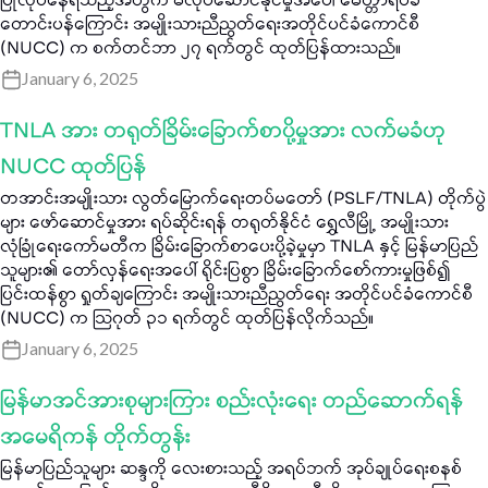
ပြုလုပ်နေရသည့်အတွက် မလုပ်ဆောင်နိုင်မှုအပေါ် မေတ္တာရပ်ခံ
တောင်းပန်ကြောင်း အမျိုးသားညီညွတ်ရေးအတိုင်ပင်ခံကောင်စီ
(NUCC) က စက်တင်ဘာ ၂၇ ရက်တွင် ထုတ်ပြန်ထားသည်။
January 6, 2025
TNLA အား တရုတ်ခြိမ်းခြောက်စာပို့မှုအား လက်မခံဟု
NUCC ထုတ်ပြန်
တအာင်းအမျိုးသား လွတ်မြောက်ရေးတပ်မတော် (PSLF/TNLA) တိုက်ပွဲ
များ ဖော်ဆောင်မှုအား ရပ်ဆိုင်းရန် တရုတ်နိုင်ငံ ရွှေလီမြို့ အမျိုးသား
လုံခြုံရေးကော်မတီက ခြိမ်းခြောက်စာပေးပို့ခဲ့မှုမှာ TNLA နှင့် မြန်မာပြည်
သူများ၏ တော်လှန်ရေးအပေါ် ရိုင်းပြစွာ ခြိမ်းခြောက်စော်ကားမှုဖြစ်၍
ပြင်းထန်စွာ ရှုတ်ချကြောင်း အမျိုးသားညီညွတ်ရေး အတိုင်ပင်ခံကောင်စီ
(NUCC) က သြဂုတ် ၃၁ ရက်တွင် ထုတ်ပြန်လိုက်သည်။
January 6, 2025
မြန်မာအင်အားစုများကြား စည်းလုံးရေး တည်ဆောက်ရန်
အမေရိကန် တိုက်တွန်း
မြန်မာပြည်သူများ ဆန္ဒကို လေးစားသည့် အရပ်ဘက် အုပ်ချုပ်ရေးစနစ်