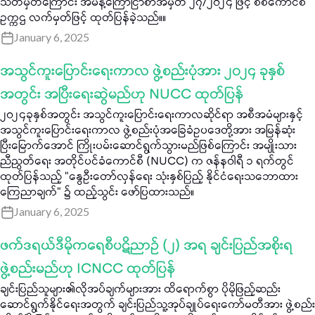
သတ်မှတ်ကြောင်း အမိန့်ကြော်ငြာစာအမှတ် ၂၇/၂၀၂၄ ဖြင့် စစ်ကောင်စီ
ဥက္ကဌ လက်မှတ်ဖြင့် ထုတ်ပြန်ခဲ့သည်။။
January 6, 2025
အသွင်ကူးပြောင်းရေးကာလ ဖွဲ့စည်းပုံအား ၂၀၂၄ ခုနှစ်
အတွင်း အပြီးရေးဆွဲမည်ဟု NUCC ထုတ်ပြန်
၂၀၂၄ခုနှစ်အတွင်း အသွင်ကူးပြောင်းရေးကာလဆိုင်ရာ အစီအမံများနှင့်
အသွင်ကူးပြောင်းရေးကာလ ဖွဲ့စည်းပုံအခြေခံဥပဒေတို့အား အမြန်ဆုံး
ပြီးမြောက်အောင် ကြိုးပမ်းဆောင်ရွက်သွားမည်ဖြစ်ကြောင်း အမျိုးသား
ညီညွတ်ရေး အတိုင်ပင်ခံကောင်စီ (NUCC) က ဇန်နဝါရီ ၁ ရက်တွင်
ထုတ်ပြန်သည့် "နွေဦးတော်လှန်ရေး သုံးနှစ်ပြည့် နိုင်ငံရေးသဘောထား
ကြေညာချက်" ၌ ထည့်သွင်း ဖော်ပြထားသည်။
January 6, 2025
ဖက်ဒရယ်ဒီမိုကရေစီပဋိညာဉ် (၂) အရ ချင်းပြည်အစိုးရ
ဖွဲ့စည်းမည်ဟု ICNCC ထုတ်ပြန်
ချင်းပြည်သူများ၏လိုအပ်ချက်များအား ထိရောက်စွာ ပိုမိုဖြည့်ဆည်း
ဆောင်ရွက်နိုင်ရေးအတွက် ချင်းပြည်သူ့အုပ်ချုပ်ရေးကော်မတီအား ဖွဲ့စည်း