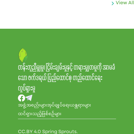
View All
တန်းတူညီမျှမှု၊ ငြိမ်းချမ်းမှုနှင့် တရားမျှတမှုကို အာမခံ
သော ဖက်ဒရယ် ပြည်ထောင်စု တည်ထောင်ရေး
လှုပ်ရှားမှု
အဖွဲ့အစည်းများ
အုပ်ချုပ်ရေးယန္တရားများ
ထင်ရှားသည့်ဖြစ်စဉ်များ
CC.BY 4.0 Spring Sprouts.