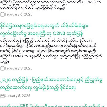
ကြောင်း ပြည်ထောင်စုလွှတ်တော် ကိုယ်စားပြုကော်မတီ (CRPH) က
ဖေဖော်ဝါရီ ၆ ရက်တွင် ထုတ်ပြန်လိုက်သည်။
February 6, 2025
နိုင်ငံပြဿနာဖြေရှင်းရေးအတွက် ထိန်းသိမ်းခံများ
လွတ်မြောက်မှု အရေးကြီးဟု C2N3 ထုတ်ပြန်
ဒေါ်အောင်ဆန်းစုကြည် အပါအဝင် ဖမ်းဆီးထိန်းသိမ်းခံ နိုင်ငံရေး
ခေါင်းဆောင်များ၊ နိုင်ငံရေးအကျဉ်းသားများ လွတ်မြောက်ရေးသည်
လက်ရှိ နိုင်ငံပြဿနာများဖြေရှင်းနိုင်ရေးအတွက် အလွန်အရေးကြီး
ကြောင်း C2N3 က ဇန်နဝါရီ ၃ ရက်တွင် ပူးတွဲထုတ်ပြန် ကြေညာလိုက်
သည်။
February 3, 2025
၂၀၂၄ လည်ပြန် - ပြည်နယ်အားကောင်းရေးနှင့် ညီညွတ်မှု
တည်ဆောက်ရေး လွှမ်းမိုးခဲ့သည့် နိုင်ငံရေး
January 6, 2025