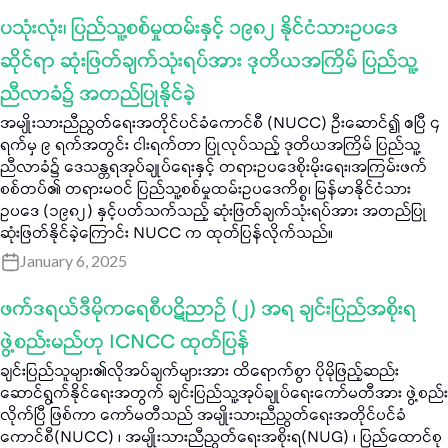
ပသုံးလုံး၊ ပြည်သူ့စစ်မှုထမ်းနှင့် ၁၉၈၂ နိုင်ငံသားဥပဒေ
ဆိုင်ရာ ဆုံးဖြတ်ချက်သုံးရပ်အား ဒုတိယအကြိမ် ပြည်သူ့
ညီလာခံ၌ အတည်ပြုနိုင်ခဲ့
အမျိုးသားညီညွတ်ရေးအတိုင်ပင်ခံကောင်စီ (NUCC) ဦးဆောင်၍ ဧပြီ ၄
ရက်မှ ၉ ရက်အတွင်း ငါးရက်တာ ပြုလုပ်သည့် ဒုတိယအကြိမ် ပြည်သူ့
ညီလာခံ၌ ဒေသန္တရအုပ်ချုပ်ရေးနှင့် တရားဥပဒေစိုးမိုးရေး၊အကြမ်းဖက်
စစ်တပ်၏ တရားမဝင် ပြည်သူ့စစ်မှုထမ်းဥပဒေကိစ္စ၊ မြန်မာနိုင်ငံသား
ဥပဒေ (၁၉၈၂) နှင့်ပတ်သက်သည့် ဆုံးဖြတ်ချက်သုံးရပ်အား အတည်ပြု
ဆုံးဖြတ်နိုင်ခဲ့ကြောင်း NUCC က ထုတ်ပြန်လိုက်သည်။
January 6, 2025
ဖက်ဒရယ်ဒီမိုကရေစီပဋိညာဉ် (၂) အရ ချင်းပြည်အစိုးရ
ဖွဲ့စည်းမည်ဟု ICNCC ထုတ်ပြန်
ချင်းပြည်သူများ၏လိုအပ်ချက်များအား ထိရောက်စွာ ပိုမိုဖြည့်ဆည်း
ဆောင်ရွက်နိုင်ရေးအတွက် ချင်းပြည်သူ့အုပ်ချုပ်ရေးကော်မတီအား ဖွဲ့စည်း
လိုက်ပြီ ဖြစ်ကာ ကော်မတီသည် အမျိုးသားညီညွတ်ရေးအတိုင်ပင်ခံ
ကောင်စီ(NUCC) ၊ အမျိုးသားညီညွတ်ရေးအစိုးရ(NUG) ၊ ပြည်ထောင်စု