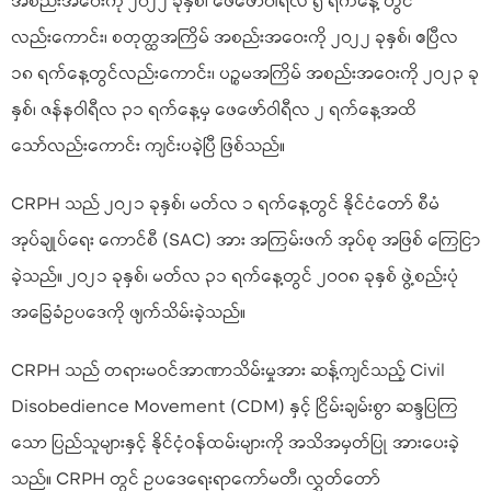
အစည်းအဝေးကို ၂၀၂၂ ခုနှစ်၊ ဖေဖော်ဝါရီလ ၅ ရက်နေ့ တွင်
လည်းကောင်း၊ စတုတ္ထအကြိမ် အစည်းအဝေးကို ၂၀၂၂ ခုနှစ်၊ ဧပြီလ
၁၈ ရက်နေ့တွင်လည်းကောင်း၊ ပဉ္စမအကြိမ် အစည်းအဝေးကို ၂၀၂၃ ခု
နှစ်၊ ဇန်နဝါရီလ ၃၁ ရက်နေ့မှ ဖေဖော်ဝါရီလ ၂ ရက်နေ့အထိ
သော်လည်းကောင်း ကျင်းပခဲ့ပြီ ဖြစ်သည်။
CRPH သည် ၂၀၂၁ ခုနှစ်၊ မတ်လ ၁ ရက်နေ့တွင် နိုင်ငံတော် စီမံ
အုပ်ချုပ်ရေး ကောင်စီ (SAC) အား အကြမ်းဖက် အုပ်စု အဖြစ် ကြေငြာ
ခဲ့သည်။ ၂၀၂၁ ခုနှစ်၊ မတ်လ ၃၁ ရက်နေ့တွင် ၂၀၀၈ ခုနှစ် ဖွဲ့စည်းပုံ
အခြေခံဥပဒေကို ဖျက်သိမ်းခဲ့သည်။
CRPH သည် တရားမဝင်အာဏာသိမ်းမှုအား ဆန့်ကျင်သည့် Civil
Disobedience Movement (CDM) နှင့် ငြိမ်းချမ်းစွာ ဆန္ဒပြကြ
သော ပြည်သူများနှင့် နိုင်ငံ့ဝန်ထမ်းများကို အသိအမှတ်ပြု အားပေးခဲ့
သည်။ CRPH တွင် ဥပဒေရေးရာကော်မတီ၊ လွှတ်တော်