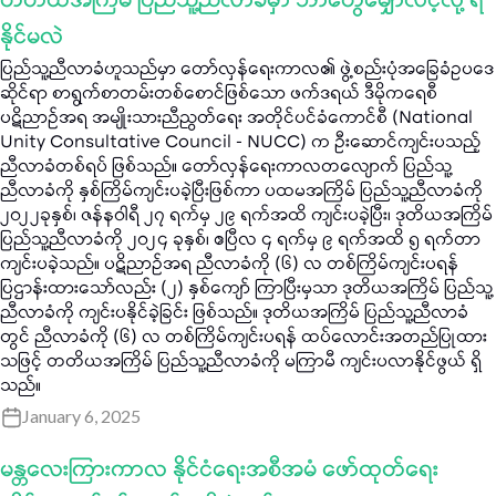
တတိယအကြိမ် ပြည်သူ့ညီလာခံမှာ ဘာတွေမျှော်လင့်လို့ ရ
နိုင်မလဲ
ပြည်သူ့ညီလာခံဟူသည်မှာ တော်လှန်ရေးကာလ၏ ဖွဲ့စည်းပုံအခြေခံဥပဒေ
ဆိုင်ရာ စာရွက်စာတမ်းတစ်စောင်ဖြစ်သော ဖက်ဒရယ် ဒီမိုကရေစီ
ပဋိညာဉ်အရ အမျိုးသားညီညွတ်ရေး အတိုင်ပင်ခံကောင်စီ (National
Unity Consultative Council - NUCC) က ဦးဆောင်ကျင်းပသည့်
ညီလာခံတစ်ရပ် ဖြစ်သည်။ တော်လှန်ရေးကာလတလျောက် ပြည်သူ့
ညီလာခံကို နှစ်ကြိမ်ကျင်းပခဲ့ပြီးဖြစ်ကာ ပထမအကြိမ် ပြည်သူ့ညီလာခံကို
၂၀၂၂ခုနှစ်၊ ဇန်နဝါရီ ၂၇ ရက်မှ ၂၉ ရက်အထိ ကျင်းပခဲ့ပြီး၊ ဒုတိယအကြိမ်
ပြည်သူ့ညီလာခံကို ၂၀၂၄ ခုနှစ်၊ ဧပြီလ ၄ ရက်မှ ၉ ရက်အထိ ၅ ရက်တာ
ကျင်းပခဲ့သည်။ ပဋိညာဉ်အရ ညီလာခံကို (၆) လ တစ်ကြိမ်ကျင်းပရန်
ပြဌာန်းထားသော်လည်း (၂) နှစ်ကျော် ကြာပြီးမှသာ ဒုတိယအကြိမ် ပြည်သူ့
ညီလာခံကို ကျင်းပနိုင်ခဲ့ခြင်း ဖြစ်သည်။ ဒုတိယအကြိမ် ပြည်သူ့ညီလာခံ
တွင် ညီလာခံကို (၆) လ တစ်ကြိမ်ကျင်းပရန် ထပ်လောင်းအတည်ပြုထား
သဖြင့် တတိယအကြိမ် ပြည်သူ့ညီလာခံကို မကြာမီ ကျင်းပလာနိုင်ဖွယ် ရှိ
သည်။
January 6, 2025
မန္တလေးကြားကာလ နိုင်ငံရေးအစီအမံ ဖော်ထုတ်ရေး