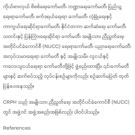
ကိုယ်စားလှယ် စိစစ်ရေးကော်မတီ၊ ဘဏ္ဍာရေးကော်မတီ၊ ပြည်သူ့
ရေးရာကော်မတီ၊ ဖက်ဒရယ်ရေးရာ ကော်မတီ၊ လုံခြုံရေးနှင့်
ကာကွယ်ရေးဆိုင်ရာကော်မတီ၊ နိုင်ငံတကာ ဆက်ဆံရေး ကော်မတီ၊
သတင်းနှင့် ပြန်ကြားရေးဆိုင်ရာ ကော်မတီ၊ အမျိုးသား ညီညွတ်ရေး
အတိုင်ပင်ခံကောင်စီ (NUCC) ရေးရာကော်မတီ၊ ပညာရေးကော်မတီ၊
အလုပ်သမားရေးရာ ကော်မတီ နှင့် အမျိုးသမီး၊ လူငယ်နှင့်
ကလေးသူငယ်ရေးရာ ကော်မတီတို့ဖြင့် ဖွဲ့စည်းထားပြီး၊ ၎င်းကော်မတီ
များနှင့် ဆက်စပ်သည့် လုပ်ငန်းစဉ်များကိုလည်း စဉ်ဆက်မပြတ် ထုတ်
ပြန်ပေးနေသည်။
CRPH သည် အမျိုးသား ညီညွတ်ရေး အတိုင်ပင်ခံကောင်စီ (NUCC)
တွင် အဖွဲ့ဝင် အဖွဲ့အစည်းအဖြစ်လည်း ပါဝင်ပါသည်။
References