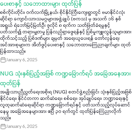
ပေးစာနှင့် သဘောထားများ ထုတ်ပြန်
စစ်ကိုင်းတိုင်း၊ ဝက်လက်မြို့နယ်၊ စိုင်နိုင်ကြီးကျေးရွာတွင် ဗမာနိုင်ငံလုံး
ဆိုင်ရာ ကျောင်းသားသမဂ္ဂများအဖွဲ့ချုပ် (ဗကသ) မှ အသက် ၁၆ နှစ်
အရွယ် ရဲဘော်မြင့်မြတ်ဦး ဇူလိုင် ၈ ရက်က သတ်ဖြတ်ခံရမှုနှင့်
ပတ်သက်၍ တရားမျှတမှု ပြန်လည်ရှာဖွေရန်နှင့် ပြစ်မှုကျူးလွန်သူများအား
ထိုက်သင့်သည့် ပြစ်ဒဏ်များ ချမှတ် အရေးယူပေးရန် တော်လှန်ရေး
အင်အားစုများက အိတ်ဖွင့်ပေးစာနှင့် သဘောထားကြေညာချက်များ ထုတ်
ပြန်ထားသည်။
January 6, 2025
NUG သုံးနှစ်ပြည့်အဖြစ် ကဏ္ဍခြောက်ရပ် အခြေအနေအား
ထုတ်ပြန်
အမျိုးသားညီညွတ်ရေးအစိုးရ (NUG) စတင်ဖွဲ့စည်းခြင်း သုံးနှစ်ပြည့်အဖြစ်
နိုင်ငံရေး၊ နိုင်ငံတကာ ဆက်ဆံရေး၊ စစ်ရေး၊ အုပ်ချုပ်ရေး၊ ဘဏ္ဍာရေးနှင့်
လူထုဆက်ဆံရေးဆိုင်ရာ ကဏ္ဍခြောက်ရပ်နှင့် ပတ်သက်သည့်လုပ်ဆောင်
နေမှု အခြေအနေများအား ဧပြီ ၃၀ ရက်တွင် ထုတ်ပြန်ကြေညာလိုက်
သည်။
January 6, 2025