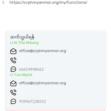
1. https://crphmyanmar.org/my/functions/
ဆက်သွယ်ရန်
U Si Thu Maung
office@crphmyanmar.org
66654948662
U Tun Myint
office@crphmyanmar.org
959967228552