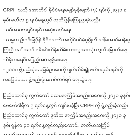
CRPH သည် အောက်ပါ နိုင်ငံရေးမျှော်မှန်းချက် (၄) ရပ်ကို ၂၀၂၁ ခု
နှစ်၊ မတ်လ ၅ ရက်နေ့တွင် ထုတ်ပြန်ကြေညာခဲ့သည်။-
- စစ်အာဏာရှင်စနစ် အဆုံးသတ်ရေး
- သမ္မတ ဦးဝင်းမြင့်နဲ့ နိုင်ငံတော် အတိုင်ပင်ခံပုဂ္ဂိုလ် ဒေါ်အောင်ဆန်းစု
ကြည် အပါအဝင် ဖမ်းဆီးထိန်းသိမ်းထားသူအားလုံး လွတ်မြောက်ရေး
- ဒီမိုကရေစီအပြည့်အဝ ရရှိစေရေး
- ၂၀၀၈ ဖွဲ့စည်းပုံအခြေခံဥပဒေကို ဖျက်သိမ်း၍ ဖက်ဒရယ်စနစ်ကို
အခြေခံသော ဖွဲ့စည်းပုံအသစ်တစ်ရပ် ရေးဆွဲရေး
ပြည်ထောင်စု လွှတ်တော် ပထမအကြိမ်အစည်းအဝေးကို ၂၀၂၁ ခုနှစ်၊
ဖေဖော်ဝါရီလ ၅ ရက်နေ့တွင် ကျင်းပခဲ့ပြီး CRPH ကို ဖွဲ့စည်းခဲ့သည်။
ပြည်ထောင်စု လွှတ်တော် ဒုတိယ အကြိမ်အစည်းအဝေးကို ၂၀၂၁ ခု
နှစ်၊ ဇွန်လ ၃၀ ရက်နေ့တွင်လည်းကောင်း၊ တတိယအကြိမ်