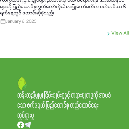
ကာကွယ်ရေးဦးစီးချုပ်များ ညီလာခံကို မတက်ရောက်ရန် အာဆီယံနိုင်ငံ
များကို ပြည်ထောင်စုလွှတ်တော်ကိုယ်စားပြုကော်မတီက စက်တင်ဘာ ၆
ရက်နေ့တွင် တောင်းဆိုခဲ့သည်။
January 6, 2025
View All
တန်းတူညီမျှမှု၊ ငြိမ်းချမ်းမှုနှင့် တရားမျှတမှုကို အာမခံ
သော ဖက်ဒရယ် ပြည်ထောင်စု တည်ထောင်ရေး
လှုပ်ရှားမှု