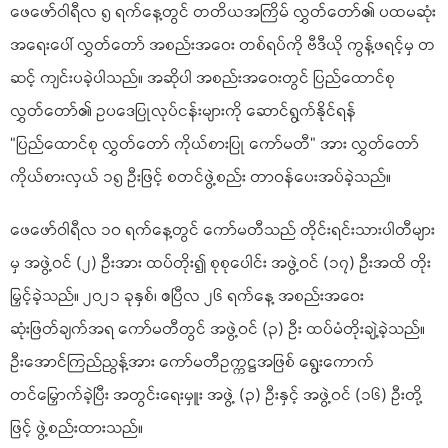
ဖေဖော်ဝါရီလ ၅ ရက်နေ့တွင် တတိယအကြိမ် လွှတ်တော်၏ ပထမဆုံး
အရေးပေါ် လွှတ်တော် အစည်းအဝေး တစ်ရပ်ကို ဗီဒီယို ကွန့်ဖရင့်မှ တ
ဆင့် ကျင်းပခဲ့ပါသည်။ အဆိုပါ အစည်းအဝေးတွင် ပြည်ထောင်စု
လွှတ်တော်၏ ဥပဒေပြုလုပ်ငန်းများကို ဆောင်ရွက်နိုင်ရန်
“ပြည်ထောင်စု လွှတ်တော် ကိုယ်စားပြု ကော်မတီ” အား လွှတ်တော်
ကိုယ်စားလှယ် ၁၅ ဦးဖြင့် စတင်ဖွဲ့စည်း တာဝန်ပေးအပ်ခဲ့သည်။
ဖေဖော်ဝါရီလ ၁၀ ရက်နေ့တွင် ကော်မတီသည် တိုင်းရင်းသားပါတီများ
မှ အဖွဲ့ဝင် (၂) ဦးအား ထပ်တိုး၍ စုစုပေါင်း အဖွဲ့ဝင် (၁၇) ဦးအထိ တိုး
မြှင့်ခဲ့သည်။ ၂၀၂၁ ခုနှစ်၊ ဧပြီလ ၂၆ ရက်နေ့ အစည်းအဝေး
ဆုံးဖြတ်ချက်အရ ကော်မတီတွင် အဖွဲ့ဝင် (၃) ဦး ထပ်မံတိုးချဲ့ခဲ့သည်။
ဦးအောင်ကြည်ညွန့်အား ကော်မတီဥက္ကဋ္ဌအဖြစ် ရွေးကောက်
တင်မြှောက်ခဲ့ပြီး အတွင်းရေးမှူး အဖွဲ့ (၃) ဦးနှင့် အဖွဲ့ဝင် (၁၆) ဦးတို့
ဖြင့် ဖွဲ့စည်းထားသည်။