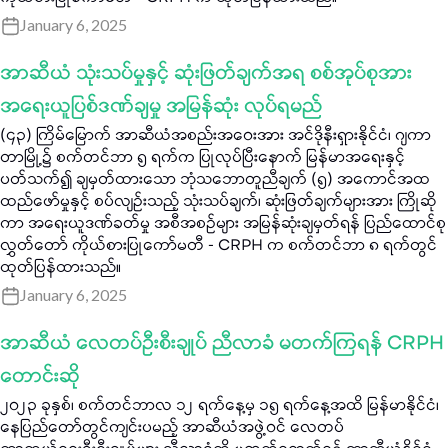
January 6, 2025
အာဆီယံ သုံးသပ်မှုနှင့် ဆုံးဖြတ်ချက်အရ စစ်အုပ်စုအား
အရေးယူပြစ်ဒဏ်ချမှု အမြန်ဆုံး လုပ်ရမည်
(၄၃) ကြိမ်မြောက် အာဆီယံအစည်းအဝေးအား အင်ဒိုနီးရှားနိုင်ငံ၊ ဂျကာ
တာမြို့၌ စက်တင်ဘာ ၅ ရက်က ပြုလုပ်ပြီးနောက် မြန်မာအရေးနှင့်
ပတ်သက်၍ ချမှတ်ထားသော ဘုံသဘောတူညီချက် (၅) အကောင်အထ
ထည်ဖော်မှုနှင့် စပ်လျဉ်းသည့် သုံးသပ်ချက်၊ ဆုံးဖြတ်ချက်များအား ကြိုဆို
ကာ အရေးယူဒဏ်ခတ်မှု အစီအစဉ်များ အမြန်ဆုံးချမှတ်ရန် ပြည်ထောင်စု
လွှတ်တော် ကိုယ်စားပြုကော်မတီ - CRPH က စက်တင်ဘာ ၈ ရက်တွင်
ထုတ်ပြန်ထားသည်။
January 6, 2025
အာဆီယံ လေတပ်ဦးစီးချုပ် ညီလာခံ မတက်ကြရန် CRPH
တောင်းဆို
၂၀၂၃ ခုနှစ်၊ စက်တင်ဘာလ ၁၂ ရက်နေ့မှ ၁၅ ရက်နေ့အထိ မြန်မာနိုင်ငံ၊
နေပြည်တော်တွင်ကျင်းပမည့် အာဆီယံအဖွဲ့ဝင် လေတပ်