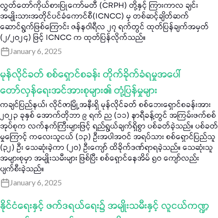
လွှတ်တော်ကိုယ်စားပြုကော်မတီ (CRPH) တို့နှင့် ကြားကာလ ချင်း
အမျိုးသားအတိုင်ပင်ခံကောင်စီ(ICNCC) မှ တစ်ဆင့်ချိတ်ဆက်
ဆောင်ရွက်ဖြစ်ကြောင်း ဇန်နဝါရီလ ၂၇ ရက်တွင် ထုတ်ပြန်ချက်အမှတ်
(၂/၂၀၂၄) ဖြင့် ICNCC က ထုတ်ပြန်လိုက်သည်။
January 6, 2025
မုန်လိုင်ခတ် စစ်ရှောင်စခန်း တိုက်ခိုက်ခံရမှုအပေါ်
တော်လှန်ရေးအင်အားစုများ၏ တုံ့ပြန်မှုများ
ကချင်ပြည်နယ်၊ လိုင်ဇာမြို့အနီးရှိ မုန်လိုင်ခတ် စစ်ဘေးရှောင်စခန်းအား
၂၀၂၃ ခုနှစ် အောက်တိုဘာ ၉ ရက် ည (၁၁) နာရီခန့်တွင် အကြမ်းဖက်စစ်
အုပ်စုက လက်နက်ကြီးများဖြင့် ရည်ရွယ်ချက်ရှိစွာ ပစ်ခတ်ခဲ့သည်။ ပစ်ခတ်
မှုကြောင့် ကလေးသူငယ် (၁၃) ဦးအပါအဝင် အရပ်သား စစ်ရှောင်ပြည်သူ
(၃၂) ဦး သေဆုံးခဲ့ကာ (၂၀) ဦးကျော် ထိခိုက်ဒဏ်ရာရခဲ့သည်။ သေဆုံးသူ
အများစုမှာ အမျိုးသမီးများ ဖြစ်ပြီး စစ်ရှောင်နေအိမ် ၅၀ ကျော်လည်း
ပျက်စီးခဲ့သည်။
January 6, 2025
နိုင်ငံရေးနှင့် ဖက်ဒရယ်ရေး၌ အမျိုးသမီးနှင့် လူငယ်ကဏ္ဍ