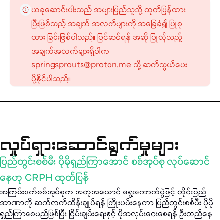
ယခုဆောင်းပါးသည် အများပြည်သူသို့ ထုတ်ပြန်ထား
ပြီးဖြစ်သည့် အချက် အလက်များကို အခြေခံ၍ ပြုစု
ထား ခြင်းဖြစ်ပါသည်။ ပြင်ဆင်ရန် အဆို ပြုလိုသည့်
အချက်အလက်များရှိပါက
springsprouts@proton.me သို့ ဆက်သွယ်ပေး
ပို့နိုင်ပါသည်။
လှုပ်ရှားဆောင်ရွက်မှုများ
ပြည်တွင်းစစ်မီး ပိုမိုရှည်ကြာအောင် စစ်အုပ်စု လုပ်ဆောင်
နေဟု CRPH ထုတ်ပြန်
အကြမ်းဖက်စစ်အုပ်စုက အတုအယောင် ရွေးကောက်ပွဲဖြင့် တိုင်းပြည်
အာဏာကို ဆက်လက်ထိန်းချုပ်ရန် ကြိုးပမ်းနေကာ ပြည်တွင်းစစ်မီး ပိုမို
ရှည်ကြာစေမည်ဖြစ်ပြီး ငြိမ်းချမ်းရေးနှင့် ပိုအလှမ်းဝေးစေရန် ဦးတည်နေ