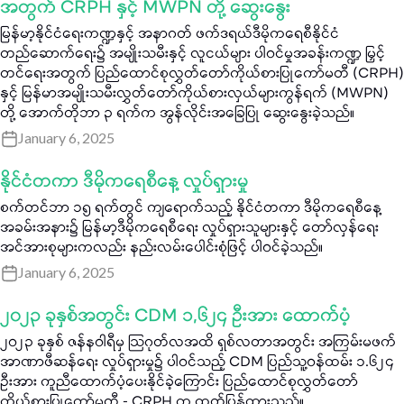
အတွက် CRPH နှင့် MWPN တို့ ဆွေးနွေး
မြန်မာ့နိုင်ငံရေးကဏ္ဍနှင့် အနာဂတ် ဖက်ဒရယ်ဒီမိုကရေစီနိုင်ငံ
တည်ဆောက်ရေး၌ အမျိုးသမီးနှင့် လူငယ်များ ပါဝင်မှုအခန်းကဏ္ဍ မြှင့်
တင်ရေးအတွက် ပြည်ထောင်စုလွှတ်တော်ကိုယ်စားပြုကော်မတီ (CRPH)
နှင့် မြန်မာအမျိုးသမီးလွှတ်တော်ကိုယ်စားလှယ်များကွန်ရက် (MWPN)
တို့ အောက်တိုဘာ ၃ ရက်က အွန်လိုင်းအခြေပြု ဆွေးနွေးခဲ့သည်။
January 6, 2025
နိုင်ငံတကာ ဒီမိုကရေစီနေ့ လှုပ်ရှားမှု
စက်တင်ဘာ ၁၅ ရက်တွင် ကျရောက်သည့် နိုင်ငံတကာ ဒီမိုကရေစီနေ့
အခမ်းအနား၌ မြန်မာ့ဒီမိုကရေစီရေး လှုပ်ရှားသူများနှင့် တော်လှန်ရေး
အင်အားစုများကလည်း နည်းလမ်းပေါင်းစုံဖြင့် ပါဝင်ခဲ့သည်။
January 6, 2025
၂၀၂၃ ခုနှစ်အတွင်း CDM ၁,၆၂၄ ဦးအား ထောက်ပံ့
၂၀၂၃ ခုနှစ် ဇန်နဝါရီမှ သြဂုတ်လအထိ ရှစ်လတာအတွင်း အကြမ်းမဖက်
အာဏာဖီဆန်ရေး လှုပ်ရှားမှု၌ ပါဝင်သည့် CDM ပြည်သူ့ဝန်ထမ်း ၁.၆၂၄
ဦးအား ကူညီထောက်ပံ့ပေးနိုင်ခဲ့ကြောင်း ပြည်ထောင်စုလွှတ်တော်
ကိုယ်စားပြုကော်မတီ - CRPH က ထုတ်ပြန်ထားသည်။