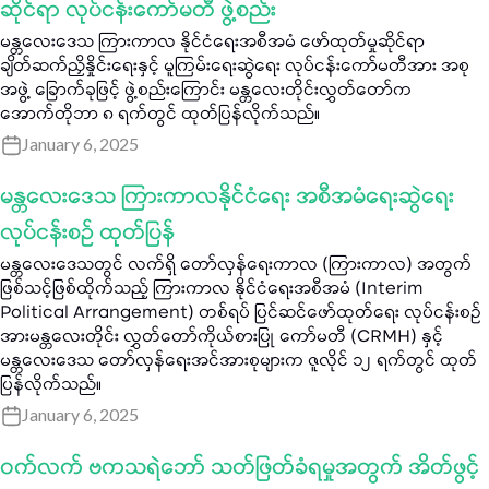
ဆိုင်ရာ လုပ်ငန်းကော်မတီ ဖွဲ့စည်း
မန္တလေးဒေသ ကြားကာလ နိုင်ငံရေးအစီအမံ ဖော်ထုတ်မှုဆိုင်ရာ
ချိတ်ဆက်ညှိနှိုင်းရေးနှင့် မူကြမ်းရေးဆွဲရေး လုပ်ငန်းကော်မတီအား အစု
အဖွဲ့ ခြောက်ခုဖြင့် ဖွဲ့စည်းကြောင်း မန္တလေးတိုင်းလွှတ်တော်က
အောက်တိုဘာ ၈ ရက်တွင် ထုတ်ပြန်လိုက်သည်။
January 6, 2025
မန္တလေးဒေသ ကြားကာလနိုင်ငံရေး အစီအမံရေးဆွဲရေး
လုပ်ငန်းစဉ် ထုတ်ပြန်
မန္တလေးဒေသတွင် လက်ရှိ တော်လှန်ရေးကာလ (ကြားကာလ) အတွက်
ဖြစ်သင့်ဖြစ်ထိုက်သည့် ကြားကာလ နိုင်ငံရေးအစီအမံ (Interim
Political Arrangement) တစ်ရပ် ပြင်ဆင်ဖော်ထုတ်ရေး လုပ်ငန်းစဉ်
အားမန္တလေးတိုင်း လွှတ်တော်ကိုယ်စားပြု ကော်မတီ (CRMH) နှင့်
မန္တလေးဒေသ တော်လှန်ရေးအင်အားစုများက ဇူလိုင် ၁၂ ရက်တွင် ထုတ်
ပြန်လိုက်သည်။
January 6, 2025
ဝက်လက် ဗကသရဲဘော် သတ်ဖြတ်ခံရမှုအတွက် အိတ်ဖွင့်