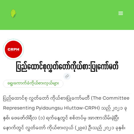
ပြည်ထောင်စုလွှတ်တော်ကိုယ်စားပြုကော်မတီ
ရွေးကောက်ခံကိုယ်စားလှယ်များ
ပြည်ထောင်စု လွှတ်တော် ကိုယ်စားပြုကော်မတီ (The Committee
Representing Pyidaungsu Hluttaw-CRPH) သည် ၂၀၂၁ ခု
နှစ်၊ ဖေဖော်ဝါရီလ (၁) ရက်နေ့တွင် စစ်တပ်မှ အာဏာသိမ်းခဲ့ပြီး
နောက်တွင် လွှတ်တော် ကိုယ်စားလှယ် (၂၉၈) ဦးသည် ၂၀၂၁ ခုနှစ်၊