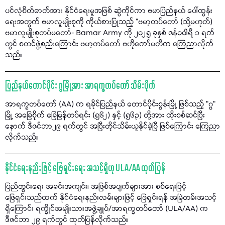
ပင်လုံစိတ်ဓာတ်အား နိုင်ငံရေးမူအဖြစ် ဆွဲကိုင်ကာ ဗမာပြည်နယ် ပေါ်ထွန်း
ရေးအတွက် ဗမာလူမျိုးစုကို ကိုယ်စားပြုသည့် "ဗမာ့တပ်တော် (သို့မဟုတ်)
ဗမာလူမျိုးစုတပ်မတော်- Bamar Army ကို ၂၀၂၅ ခုနှစ် ဇန်ဝဝါရီ ၁ ရက်
တွင် စတင်ဖွဲ့စည်းကြောင်း ဗမာ့တပ်တော် ဗဟိုကော်မတီက ကြေညာလိုက်
သည်။
ပြည်နယ်တောင်ပိုင်း ဂွမြို့အား အာရက္ခတပ်တော် သိမ်းပိုက်
အာရက္ခတပ်တော် (AA) က ရခိုင်ပြည်နယ် တောင်ပိုင်းစွန်းမြို့ ဖြစ်သည့် "ဂွ"
မြို့ အခြေစိုက် ခြေမြန်တပ်ရင်း (၅၆၂) နှင့် (၅၆၃) တို့အား ထိုးစစ်ဆင်ပြီး
နောက် ဒီဇင်ဘာ၂၉ ရက်တွင် အပြီးတိုင်သိမ်းယူနိုင်ခဲ့ပြီ ဖြစ်ကြောင်း ကြေညာ
လိုက်သည်။
နိုင်ငံရေးနည်းဖြင့် ဖြေရှင်းရေး အသင့်ရှိဟု ULA/AA ထုတ်ပြန်
ပြည်တွင်းရေး အခင်းအကျင်း၊ အဖြစ်အပျက်များအား စစ်ရေးဖြင့်
ဖြေရှင်းသည်ထက် နိုင်ငံရေးနည်းလမ်းများဖြင့် ဖြေရှင်းရန် အမြဲတမ်းအသင့်
ရှိကြောင်း ရက္ခိုင်အမျိုးသားအဖွဲ့ချုပ်/အာရက္ခတပ်တော် (ULA/AA) က
ဒီဇင်ဘာ ၂၉ ရက်တွင် ထုတ်ပြန်လိုက်သည်။