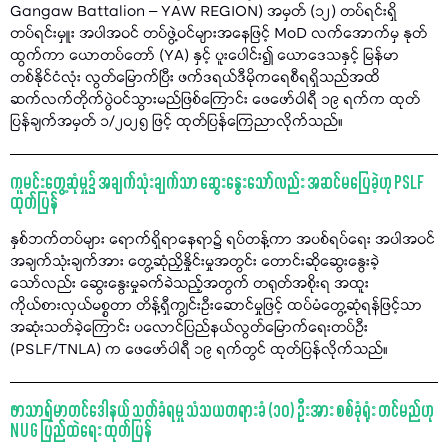
Gangaw Battalion – YAW REGION) အမှတ် (၁၂) တပ်ရင်းရှိ
တပ်ရင်းမှူး အပါအဝင် တပ်ဖွဲ့ဝင်များအနေဖြင့် MoD လက်အောက်မှ နုတ်
ထွက်ကာ ယောတပ်တော် (YA) နှင့် ပူးပေါင်း၍ ယောဒေသနှင့် မြန်မာ
တစ်နိုင်ငံလုံး လွတ်မြောက်ပြီး ဖက်ဒရယ်ဒီမိုကရေစီရရှိသည်အထိ
ဆက်လက်တိုက်ပွဲဝင်သွားမည်ဖြစ်ကြောင်း ဖေဖော်ဝါရီ ၁၉ ရက်က ထုတ်
ပြန်ချက်အမှတ် ၁/၂၀၂၅ ဖြင့် ထုတ်ပြန်ကြေညာလိုက်သည်။
ကူမင်းတွေ့ဆုံမှု၌ အချက်သုံးချက်သာ ဆွေးနွေးသော်လည်း အဆင်မပြေခဲ့ဟု PSLF
ထုတ်ပြန်
နှစ်ဘက်တပ်များ ရောက်ရှိရာနေရာ၌ ရပ်တန့်ကာ အပစ်ရပ်ရေး အပါအဝင်
အချက်သုံးချက်အား တွေ့ဆုံညှိနှိုင်းမှုအတွင်း တောင်းဆိုဆွေးနွေးခဲ့
သော်လည်း ဆွေးနွေးမှုခက်ခဲသည့်အတွက် တရုတ်အစိုးရ အထူး
ကိုယ်စားလှယ်မစ္စတာ တိန့်ရှီကျွင်းဦးဆောင်မှုဖြင့် ထပ်မံတွေ့ဆုံရန်ဖြင့်သာ
အဆုံးသတ်ခဲ့ကြောင်း ပလောင်ပြည်နယ်လွတ်မြောက်ရေးတပ်ဦး
(PSLF/TNLA) က ဖေဖော်ဝါရီ ၁၉ ရက်တွင် ထုတ်ပြန်လိုက်သည်။
ဖာသာရ်မာတင်ဒေါနယ် သတ်ခံရမှု သံသယတရားခံ (၁၀) ဦးအား စစ်ခုံရုံး တင်မည်ဟု
NUG ပြည်ထဲရေး ထုတ်ပြန်