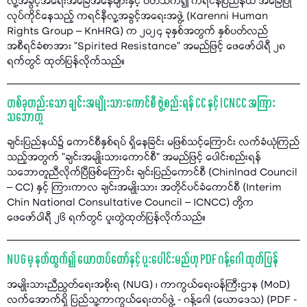
လူ့အခွင့်အရေးအခြေအနေများနှင့် ပတ်သက်၍ ကရင်နီပြည်နယ် အခြေပြု
လုပ်ကိုင်နေသည့် ကရင်နီလူ့အခွင့်အရေးအဖွဲ့ (Karenni Human
Rights Group – KnHRG) က ၂၀၂၄ ခုနှစ်အတွက် နှစ်ပတ်လည်
အစီရင်ခံစာအား "Spirited Resistance” အမည်ဖြင့် ဖေဖော်ဝါရီ ၂၈
ရက်တွင် ထုတ်ပြန်လိုက်သည်။
တစ်ခုတည်းသော ချင်းအမျိုးသားကောင်စီ ဖွဲ့စည်းရန် CC နှင့် ICNCC အကြား
သဘောတူ
ချင်းပြည်နယ်၌ ကောင်စီနှစ်ရပ် ရှိနေခြင်း မဖြစ်သင့်ကြောင်း လက်ခံယုံကြည်
သည့်အတွက် "ချင်းအမျိုးသားကောင်စီ" အမည်ဖြင့် ပေါင်းစည်းရန်
သဘောတူညီလိုက်ပြီဖြစ်ကြောင်း ချင်းပြည်ကောင်စီ (Chinlnad Council
– CC) နှင့် ကြားကာလ ချင်းအမျိုးသား အတိုင်ပင်ခံကောင်စီ (Interim
Chin National Consultative Council – ICNCC) တို့က
ဖေဖော်ဝါရီ ၂၆ ရက်တွင် ပူးတွဲထုတ်ပြန်လိုက်သည်။
NUG မှ နုတ်ထွက်၍ ယောတပ်တော်နှင့် ပူးပေါင်းမည်ဟု PDF ဂန့်ဂေါ ထုတ်ပြန်
အမျိုးသားညီညွတ်ရေးအစိုးရ (NUG) ၊ ကာကွယ်ရေးဝန်ကြီးဌာန (MoD)
လက်အောက်ရှိ ပြည်သူ့ကာကွယ်ရေးတပ်ဖွဲ့ - ဂန့်ဂေါ (ယောဒေသ) (PDF -