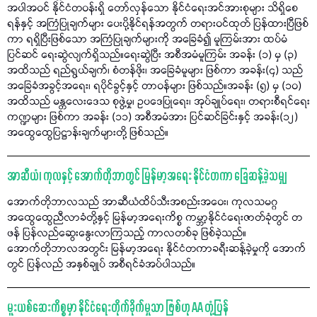
အပါအဝင် နိုင်ငံတဝန်းရှိ တော်လှန်သော နိုင်ငံရေးအင်အားစုများ သိရှိစေ
ရန်နှင့် အကြံပြုချက်များ ပေးပို့နိုင်ရန်အတွက် တရားဝင်ထုတ် ပြန်ထားပြီဖြစ်
ကာ ရရှိပြီးဖြစ်သော အကြံပြုချက်များကို အခြေခံ၍ မူကြမ်းအား ထပ်မံ
ပြင်ဆင် ရေးဆွဲလျက်ရှိသည်။ရေးဆွဲပြီး အစီအမံမူကြမ်း အခန်း (၁) မှ (၃)
အထိသည် ရည်ရွယ်ချက်၊ စံတန်ဖိုး၊ အခြေခံမူများ ဖြစ်ကာ အခန်း(၄) သည်
အခြေခံအခွင့်အရေး၊ ရပိုင်ခွင့်နှင့် တာဝန်များ ဖြစ်သည်။အခန်း (၅) မှ (၁၀)
အထိသည် မန္တလေးဒေသ စုဖွဲ့မှု၊ ဥပဒေပြုရေး၊ အုပ်ချုပ်ရေး၊ တရားစီရင်ရေး
ကဏ္ဍများ ဖြစ်ကာ အခန်း (၁၁) အစီအမံအား ပြင်ဆင်ခြင်းနှင့် အခန်း(၁၂)
အထွေထွေပြဋ္ဌာန်းချက်များတို့ ဖြစ်သည်။
အာဆီယံ၊ ကုလနှင့် အောက်တိုဘာတွင် မြန်မာ့အရေး နိုင်ငံတကာ ခြေဆန့်ခဲ့သမျှ
အောက်တိုဘာလသည် အာဆီယံထိပ်သီးအစည်းအဝေး၊ ကုလသမဂ္ဂ
အထွေထွေညီလာခံတို့နှင့် မြန်မာ့အရေးကိစ္စ ကမ္ဘာ့နိုင်ငံရေးဇာတ်ခုံတွင် တ
ဖန် ပြန်လည်ဆွေးနွေးလာကြသည့် ကာလတစ်ခု ဖြစ်ခဲ့သည်။
အောက်တိုဘာလအတွင်း မြန်မာ့အရေး နိုင်ငံတကာခရီးဆန့်ခဲ့မှုကို အောက်
တွင် ပြန်လည် အနှစ်ချုပ် အစီရင်ခံအပ်ပါသည်။
မူးယစ်ဆေးကိစ္စမှာ နိုင်ငံရေးတိုက်ခိုက်မှုသာ ဖြစ်ဟု AA တုံ့ပြန်