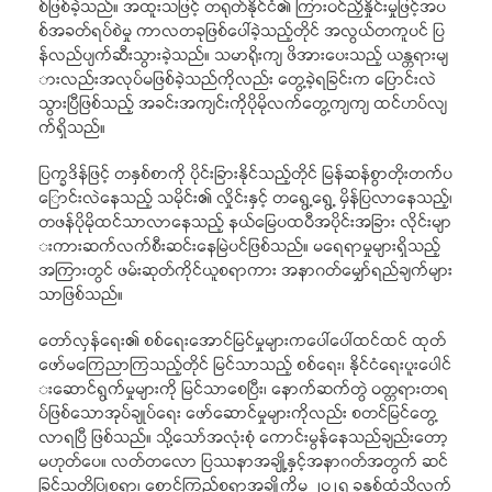
စ်ဖြစ်ခဲ့သည်။ အထူးသဖြင့် တရုတ်နိုင်ငံ၏ ကြားဝင်ညှိနှိုင်းမှုဖြင့်အပ
စ်အခတ်ရပ်စဲမှု ကာလတခုဖြစ်ပေါ်ခဲ့သည့်တိုင် အလွယ်တကူပင် ပြ
န်လည်ပျက်ဆီးသွားခဲ့သည်။ သမာရိုးကျ ဖိအားပေးသည့် ယန္တရားမျ
ားလည်းအလုပ်မဖြစ်ခဲ့သည်ကိုလည်း တွေ့ခဲ့ရခြင်းက ပြောင်းလဲ
သွားပြီဖြစ်သည့် အခင်းအကျင်းကိုပိုမိုလက်တွေ့ကျကျ ထင်ဟပ်လျ
က်ရှိသည်။
ပြက္ခဒိန်ဖြင့် တနှစ်စာကို ပိုင်းခြားနိုင်သည့်တိုင် မြန်ဆန်စွာတိုးတက်ပ
ြောင်းလဲနေသည့် သမိုင်း၏ လှိုင်းနှင့် တရွေ့ရွေ့ မှိန်ပြလာနေသည့်၊
တဖန်ပိုမိုထင်သာလာနေသည့် နယ်မြေပထဝီအပိုင်းအခြား လိုင်းမျာ
းကားဆက်လက်စီးဆင်းနေမြဲပင်ဖြစ်သည်။ မရေရာမှုများရှိသည့်
အကြားတွင် ဖမ်းဆုတ်ကိုင်ယူစရာကား အနာဂတ်မျှော်ရည်ချက်များ
သာဖြစ်သည်။
တော်လှန်ရေး၏ စစ်ရေးအောင်မြင်မှုများကပေါ်ပေါ်ထင်ထင် ထုတ်
ဖော်မကြေညာကြသည့်တိုင် မြင်သာသည့် စစ်ရေး၊ နိုင်ငံရေးပူးပေါင်
းဆောင်ရွက်မှုများကို မြင်သာစေပြီး၊ နောက်ဆက်တွဲ ဝတ္တရားတရ
ပ်ဖြစ်သောအုပ်ချုပ်ရေး ဖော်ဆောင်မှုများကိုလည်း စတင်မြင်တွေ့
လာရပြီ ဖြစ်သည်။ သို့သော်အလုံးစုံ ကောင်းမွန်နေသည်ချည်းတော့
မဟုတ်ပေ။ လတ်တလော ပြဿနာအချို့နှင့်​အနာဂတ်အတွက် ဆင်
ခြင်သတိပြုစရာ၊ စောင့်ကြည့်စရာအချို့ကိုမူ ၂၀၂၅ ခုနှစ်ထံသို့လက်