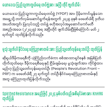
ယောဒေသ ပြည်သူ့ကာကွယ်ရေးတပ်ဖွဲ့အား အပြီးတိုင် ဖျက်သိမ်း
ယောဒေသ ပြည်သူ့ကာကွယ်ရေးတပ်ဖွဲ့ (YPDF) အား ပိုမိုကောင်းမွန်သော
အရွေ့သို့ တက်လှမ်းဆောင်ရွက်ရန်အတွက် ၂၀၂၅ ခုနှစ် ဖေဖော်ဝါရီ ဒုတိယ
အပတ်အတွင်း ပြုလုပ်သည့် တပ်ဖွဲ့ ဗဟိုအလုပ်အမှုဆောင်ကော်မတီ
အစည်းအဝေး (၂/၂၀၂၅) အရ အပြီးတိုင် ဖျက်သိမ်းပြီဖြစ်ကြောင်း မတ် ၂
ရက်တွင် ထုတ်ပြန်လိုက်သည်။
မူသုံးချက်ပါ နိုင်ငံရေးကြေညာစာတမ်းအား ပြည်သူ့တော်လှန်ရေးတပ်ဦး ထုတ်ပြန်
ဆိုရှယ်ဒီမိုကရေစီကို ယုံကြည်လက်ခံကာ စစ်အာဏာရှင်စနစ် အမြစ်ပြတ်
တိုက်ထုတ်ရေး၊ ဒီမိုကရေစီရေးနှင့် ငြိမ်းချမ်းရေး မူသုံးချက်အား ကိုင်စွဲထား
မည်ဟု ပြည်သူ့တော်လှန်ရေးတပ်ဦး (People’s Revolution Front –
PRF) က ဖေဖော်ဝါရီ ၂၇ ရက်တွင် တပ်ဦးနိုင်ငံရေးကြေညာစာတမ်းနှင့်
အတူ ကြေညာထုတ်ပြန်လိုက်သည်။
Spirited Resistance အမည်ဖြင့် ၂၀၂၄ နှစ်ပတ်လည်အစီရင်ခံစာအား KnHRG
ထုတ်ပြန်