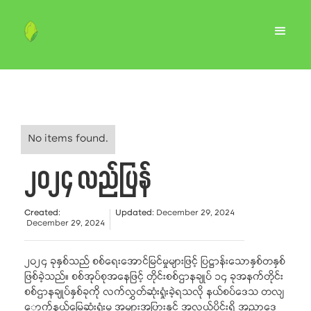
No items found.
၂၀၂၄ လည်ပြန်
Created
:
Updated
:
December 29, 2024
December 29, 2024
၂၀၂၄ ခုနှစ်သည် စစ်ရေးအောင်မြင်မှုများဖြင့် ပြဋ္ဌာန်းသောနှစ်တနှစ်
ဖြစ်ခဲ့သည်။ စစ်အုပ်စုအနေဖြင့် တိုင်းစစ်ဌာနချုပ် ၁၄ ခုအနက်တိုင်း
စစ်ဌာနချုပ်နှစ်ခုကို လက်လွှတ်ဆုံးရှုံးခဲ့ရသလို နယ်စပ်ဒေသ တလျ
ောက်နယ်မြေဆုံးရှုံးမှု အများအပြားနှင့် အလယ်ပိုင်းရှိ အညာဒေ