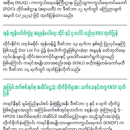
အစိုးရ (NUG) ၊ ကာကွယ်ရေးဝန်ကြီးဌာန၊ ပြည်သူ့ကာကွယ်ရေးတပ်မတော်
(PDF)၊ တိုင်းစစ်ဌာန (ဧရာဝတီ) က ဒီဇင်ဘာ ၁၂ ရက်တွင် ကြေညာချက်
အမှတ် (၁/၂၀၂၄) ဖြင့် ထုတ်ပြန်ထားသည်။
အုန်းဖျန်ပေါက်ကွဲမှု အမှုမှန်ပေါ်ရေး ထိုင်းနှင့် ပူးပေါင်းမည်ဟု KNU ထုတ်ပြန်
ထိုင်းနိုင်ငံ၊ တာ့ခ်ခရိုင်၊ အုန်းဖန်၌ ဒီဇင်ဘာ ၁၃ ရက်က နှစ်စဉ် ပြုလုပ်နေကြ
ဖြစ်သည့် Doi Loi Fa ပွဲ၌ ဗုံးပေါက်ကွဲမှုဖြစ်ပွားခဲ့ရာ အမှုမှန် ဖော်ထုတ်ရေး
လုပ်ငန်းများ၌ ထိုင်းအာဏာပိုင်များနှင့် ပူးပေါင်းဆောင်ရွက်သွားမည်
ဖြစ်ကြောင်း ကရင်အမျိုးသားအစည်းအရုံး (KNU) ဗဟိုအမြဲတမ်းကော်မတီ
က ဒီဇင်ဘာ ၁၄ ရက်တွင် ထုတ်ပြန်လိုက်သည်။
အကြမ်းဖက်စစ်အုပ်စု အဆိပ်ငွေ့သုံး တိုက်ခိုက်မှုအား သက်သေနှင့်တကွ KNDF ထုတ်
ပြန်
ကရင်နီနှင့် ရှမ်းပြည်နယ်စပ် မိုးဗြဲမြို့အနီး ဒီဇင်ဘာ ၇ နှင့် ၈ ရက် တိုက်ပွဲ
ဖြစ်စဉ်များအတွင်း အကြမ်းဖက်စစ်အုပ်စုဘက်က ဒရုန်းသုံး ဗုံးကြဲရာ၌ S-
HPOS (အက်စ်ဖော့စ်) တံဆိပ်ပါ အဆိပ်ငွေ့ပြားများ ထည့်သွင်းအသုံးပြု
တိုက်ခိုက်ခဲ့ကြောင်း ကရင်နီအမျိုးသားများကာကွယ်ရေးတပ် (KNDF) က
ဒီဇင်ဘာ ၁၃ ရက်တွင် သက်သေများနှင့်တကွ ထုတ်ပြန်လိုက်သည်။