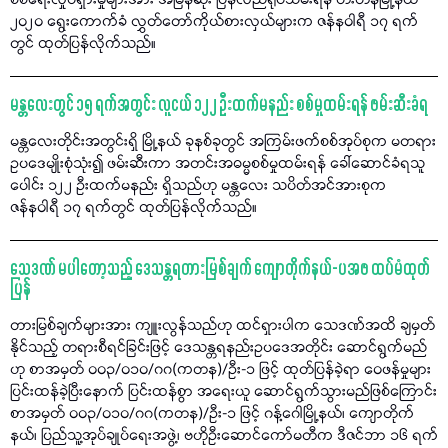
စစ်ရေးလှုပ်ရှားမှုများအား အမြန်ဆုံး ပြန်လည်ရုပ်သိမ်းရန် တီးတိန်မြို့နယ်
၂၀၂၀ ရွေးကောက်ခံ လွှတ်တော်ကိုယ်စားလှယ်များက ဇန်နဝါရီ ၁၇ ရက်
တွင် ထုတ်ပြန်လိုက်သည်။
မန္တလေးတွင် ၁၅ ရက်အတွင်း လူငယ် ၁၂၂ ဦးထက်မနည်း စစ်မှုထမ်းရန် ဖမ်းဆီးခံရ
မန္တလေးတိုင်းအတွင်းရှိ မြို့နယ် ခုနစ်ခုတွင် အကြမ်းဖက်စစ်အုပ်စုက မတရား
ဥပဒေမျိုးစုံသုံး၍ ဖမ်းဆီးကာ အတင်းအဓမ္မစစ်မှုထမ်းရန် ခေါ်ဆောင်ခံရသူ
ပေါင်း ၁၂၂ ဦးထက်မနည်း ရှိသည်ဟု မန္တလေး သပိတ်အင်အားစုက
ဇန်နဝါရီ ၁၇ ရက်တွင် ထုတ်ပြန်လိုက်သည်။
သေဒဏ် မပါတော့သည့် ဒေသန္တရတားမြစ်ချက် ကျောတိုက်နယ်-ပအဖ ထပ်မံထုတ်
ပြန်
တားမြစ်ချက်များအား ကျူးလွန်သည်ဟု ထင်ရှားပါက သေဒဏ်အထိ ချမှတ်
နိုင်သည့် တရားစီရင်ခြင်းဖြင့် ဒေသန္တရနည်းဥပဒေအတိုင်း ဆောင်ရွက်မည်
ဟု စာအမှတ် ၀၀၃/၀၁၀/ဂဂ(ကတန)/ဦး-၁ ဖြင့် ထုတ်ပြန်ခဲ့ရာ ဝေဖန်မှုများ
ပြင်းထန်ခဲ့ပြီးနောက် ပြင်းထန်စွာ အရေးယူ ဆောင်ရွက်သွားမည်ဖြစ်ကြောင်း
စာအမှတ် ၀၀၃/၀၁၀/ဂဂ(ကတန)/ဦး-၁ ဖြင့် ဂန့်ဂေါမြို့နယ်၊ ကျောတိုက်
နယ်၊ ပြည်သူ့အုပ်ချုပ်ရေးအဖွဲ့၊ ဗဟိုဦးဆောင်ကော်မတီက ဒီဇင်ဘာ ၁၆ ရက်