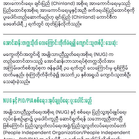
အားကောင်းရေး၊ ချင်းပြည် (Chinland) အစိုးရ အားကောင်းရေးမှသည်
ပြည်ထောင်စုအစိုးရ အားကောင်းရေးမူနှင့်အညီ ဖက်ဒရယ်ပြည်ထောင်စုကို
ပူးပေါင်းတည်ဆောက်မည်ဟု ချင်းပြည် (Chinland) ကောင်စီက
ဖေဖော်ဝါရီ ၂ ရက်တွင် ထုတ်ပြန်လိုက်သည်။
အောင်ဆန်းတက္ကသိုလ် လေကြောင်းတိုက်ခံရ၍ ကျောင်းသူတစ်ဦး သေဆုံး
မကွေးတိုင်းအတွင်းရှိ အမျိုးသားညီညွတ်ရေးအစိုးရ (NUG) က
တည်ထောင်ထားသည့် အောင်ဆန်းဘာသာရပ်စုံတက္ကသိုလ်အား
အကြမ်းဖက်စစ်အုပ်စုက ဇန်နဝါရီ ၃၀ ရက်တွင် လေကြောင်းမှ ရှစ်ကြိမ်
ထက်မနည်း ဗုံးကြဲတိုက်ခိုက်ခဲ့၍ အသက်၂၀ နှစ်အရွယ် ကျောင်းသူတစ်ဦး
သေဆုံးခဲ့သည်။
NUG နှင့် PIO/PIA စစ်ရေး၊ အုပ်ချုပ်ရေး ပူးပေါင်းမည်
အမျိုးသားညီညွတ်ရေးအစိုးရ (NUG) နှင့် စစ်ရေး၊ ပြည်သူ့အုပ်ချုပ်ရေး
လုပ်ငန်းစဉ်များ၌ ပူးပေါင်းကူညီ ဆောင်ရွက်ရန် သဘောတူညီထားပြီ
ဖြစ်ကြောင်း ပြည်သူ့လွတ်လပ်ရေးအဖွဲ့/ပြည်သူ့လွတ်လပ်ရေးတပ်တော်
(People Independent Organization/People Independent