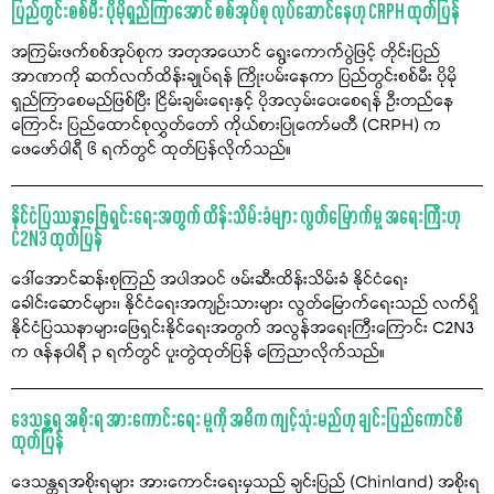
ပြည်တွင်းစစ်မီး ပိုမိုရှည်ကြာအောင် စစ်အုပ်စု လုပ်ဆောင်နေဟု CRPH ထုတ်ပြန်
အကြမ်းဖက်စစ်အုပ်စုက အတုအယောင် ရွေးကောက်ပွဲဖြင့် တိုင်းပြည်
အာဏာကို ဆက်လက်ထိန်းချုပ်ရန် ကြိုးပမ်းနေကာ ပြည်တွင်းစစ်မီး ပိုမို
ရှည်ကြာစေမည်ဖြစ်ပြီး ငြိမ်းချမ်းရေးနှင့် ပိုအလှမ်းဝေးစေရန် ဦးတည်နေ
ကြောင်း ပြည်ထောင်စုလွှတ်တော် ကိုယ်စားပြုကော်မတီ (CRPH) က
ဖေဖော်ဝါရီ ၆ ရက်တွင် ထုတ်ပြန်လိုက်သည်။
နိုင်ငံပြဿနာဖြေရှင်းရေးအတွက် ထိန်းသိမ်းခံများ လွတ်မြောက်မှု အရေးကြီးဟု
C2N3 ထုတ်ပြန်
ဒေါ်အောင်ဆန်းစုကြည် အပါအဝင် ဖမ်းဆီးထိန်းသိမ်းခံ နိုင်ငံရေး
ခေါင်းဆောင်များ၊ နိုင်ငံရေးအကျဉ်းသားများ လွတ်မြောက်ရေးသည် လက်ရှိ
နိုင်ငံပြဿနာများဖြေရှင်းနိုင်ရေးအတွက် အလွန်အရေးကြီးကြောင်း C2N3
က ဇန်နဝါရီ ၃ ရက်တွင် ပူးတွဲထုတ်ပြန် ကြေညာလိုက်သည်။
ဒေသန္တရ အစိုးရ အားကောင်းရေး မူကို အဓိက ကျင့်သုံးမည်ဟု ချင်းပြည်ကောင်စီ
ထုတ်ပြန်
ဒေသန္တရအစိုးရများ အားကောင်းရေးမှသည် ချင်းပြည် (Chinland) အစိုးရ