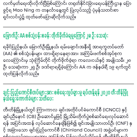
လက်မှတ်ရေးထိုးလိုက်ပြီဖြစ်ကြောင်း တရုတ်နိုင်ငံခြားရေးဝန်ကြီးဌာန ပြော
ခွင့်ရ Mao Ning က တနင်္လာနေ့တွင် ပြုလုပ်သည့် ပုံမှန်သတင်းစာ
ရှင်းလင်းပွဲ၌ ထုတ်ဖော်ပြောဆိုလိုက်သည်။
မြောက်ဦး AA စစ်သုံ့ပန်းစခန်း တိုက်ခိုက်ခံရမှုကြောင့် ၂၈ ဦး သေဆုံး
ရခိုင်ပြည်နယ်၊ မြောက်ဦးမြို့နယ်၊ ရမ်းချောင်းအနီးရှိ အာရက္ခတပ်တော်
(AA) ၏ စစ်သုံ့ပန်းများ ထားရှိရာနေရာအား အကြမ်းဖက်စစ်အုပ်စုက
လေကြောင်းမှ သုံးကြိမ်တိုင် တိုက်ခိုက်ခဲ့ရာ ကလေးငယ်နှင့် အမျိုးသမီး ၂၈
ဦး သေဆုံးကာ ၂၅ ဦး ဒဏ်ရာရရှိခဲ့ကြောင်း AA က ဇန်နဝါရီ ၁၉ ရက်တွင်
ထုတ်ပြန်လိုက်သည်။
ချင်းပြည်ကောင်စီတပ်များအား စစ်ရေးလှုပ်ရှားမှု ရပ်တန့်ရန် ၂၀၂၀ တီးတိန်မြို
နယ်ရွေးကောက်ခံများ သတိပေး
တီးတိန်မြို့နယ်တွင် ကြားကာလ ချင်းအတိုင်ပင်ခံကောင်စီ (ICNCC) နှင့်
ချင်းညီနောင် (CB) ဦးဆောင်မှုဖြင့် မြို့သိမ်းတိုက်ပွဲစစ်ဆင်ရေးလုပ်ဆောင်
ရန် အပြင်းအထန် လုပ်ဆောင်နေချိန်ဖြစ်၍ ချင်းအမျိုးသားတပ်ဦး (CNF) နှ
င့် အခြားသော ချင်းပြည်ကောင်စီ (Chinland Council) အဖွဲ့ဝင်များက