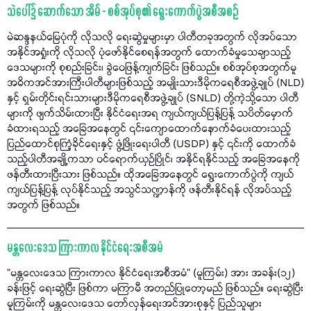
သဲပေါ်၌ ဆောက်သော အိမ် - စစ်အုပ်စု၏ ရွေးကောက်ပွဲအစီအစဉ်
မဲဆန္ဒနယ်မြေပုံကို လိုသလို​ ရေးဆွဲမှုများမှာ ပါတီတခုအတွက် လိုအပ်သော
အနိုင်အရှုံးကို လိုသလို ပုံဖော်နိုင်စေရန်အတွက် ထောက်ခံမှုသေချာသည့်
ဒေသများကို စုစည်းခြင်း၊ ခွဲဝေဖြန့်ကျက်ခြင်း ဖြစ်သည်။ စစ်အုပ်စုအတွက်မူ
အဓိကအင်အားကြီးပါတီများဖြစ်သည့်​ အမျိုးသားဒီမိုကရေစီအဖွဲ့ချုပ် (NLD)
နှင့် ရှမ်းတိုင်းရင်းသားများဒီမိုကရေစီအဖွဲ့ချုပ် (SNLD) တို့ကဲ့သို့သော ပါတီ
များကို ဖျက်သိမ်းထားပြီး နိုင်ငံရေးအရ ကျယ်ကျယ်ပြန့်ပြန့် သပိတ်မှောက်
ခံထားရသည့် အခြေအနေတွင် ၎င်းကျောထောက်နောက်ခံပေးထားသည့်
ပြည်ထောင်စုကြံ့ခိုင်ရေးနှင့် ဖွံ့ဖြိုးရေးပါတီ (USDP) နှင့် ၎င်းကို ထောက်ခံ
သည့်ပါတီအချို့ကသာ ဝင်ရောက်ယှဉ်ပြိုင်၊ အနိုင်ရနိုင်သည့် အခြေအနေကို
ဖန်တီးထားပြီးသား ဖြစ်သည်။ ထိုအခြေအနေတွင် ရွေးကောက်ပွဲကို ကျယ်
ကျယ်ပြန့်ပြန့် လုပ်နိုင်သည့် အသွင်သဏ္ဍာန်ကို ဖန်တီးနိုင်ရန် လိုအပ်သည့်
အတွက် ဖြစ်သည်။
မန္တလေးဒေသ ကြားကာလ နိုင်ငံရေးအစီအမံ
“မန္တလေးဒေသ ကြားကာလ နိုင်ငံရေးအစီအမံ” (မူကြမ်း) အား အခန်း(၁၂)
ခန်းဖြင့် ရေးဆွဲပြီး ဖြစ်ကာ မကြာမီ အတည်ပြုတော့မည် ဖြစ်သည်။ ရေးဆွဲပြီး
မူကြမ်းကို မန္တလေးဒေသ တော်လှန်ရေးအင်အားစုနှင့် ပြည်သူများ