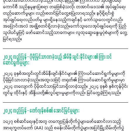
ခိုင်မာအားကောင်းလာခဲ့သည်။ ကရင်နီပြည်၏ ကြားကာလ အုပ်ချုပ်ရေး
ကောင်စီ သည်နမူနာပြစရာ တခုဖြစ်ခဲ့သလို၊ တအာင်းဒေသ၏ အုပ်ချုပ်ရေး
တည်ဆောက်မှုများ လည်းစတင်မြင်တွေ့စပြုလာရသည်။ နဂိုရှိရင်းစွဲ
အုပ်ချုပ်ရေးလည်ပတ်မှု များရှိနေသည့်ကချင်နှင့် ကော်သူးလေတွင်လည်း
အပြောင်းအလဲ အချို့စတင်ရှိလာခဲ့သည်။ကော်သူးလေအုပ်ချုပ်ရေးကို ပြည်
သူပါဝင်မှုဖြင့် ဖော်ဆောင်သည့်သာဓကများ၊ လူထုဆွေးနွေးမှုပုံစံများကို တွေ့
မြင်ရသည်။
၂၀၂၄ လည်ပြန် - ပိုမိုမြင်သာလာခဲ့သည့် အိမ်နီးချင်းနိုင်ငံများ၏ ကြားဝင်
ဆောင်ရွက်မှုများ
၂၀၂၄ ခုနှစ်အတွင်းတွင်အိမ်နီးချင်းနိုင်ငံများ၏ ကြားဝင်ဆောင်ရွက်မှုများကို
ပိုမိုမြင်သာလာခဲ့သည်။အထူးသဖြင့် တရုတ်၏ ကြားဝင်ဆောင်ရွက်မှုများမှာ
၂၀၂၄ တလျောက် ပိုမိုထင်သာမြင်သာရှိလာခဲ့သည်။ ၂၀၂၄ ခုနှစ် နှစ်ကုန်ပိုင်း
တွင်မူ ထိုင်းနှင့် အိန္ဒိယတို့၏လှုပ်ရှားမှုများကိုလည်း မြင်တွေ့ခဲ့ကြရသည်။
၂၀၂၄ လည်ပြန် - တော်လှန်စစ်၏ အောင်မြင်မှုများ
၁၀၂၇ စစ်ဆင်ရေးနှင့်အတူ တကျော့ပြန်တိုက်ပွဲများဖော်ဆောင်လာသည့်
အာရက္ခတပ်တော် (AA) သည် စခန်းသိမ်းတိုက်ပွဲများအပြင်မြို့သိမ်းတိုက်ပွဲ