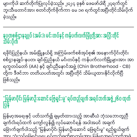
များကိုပါ ဆက်တိုက်ပြုလုပ်ခဲ့သည်။ ၂၀၂၄ ခုနှစ် ဖေဖော်ဝါရီ ၂၄ရက်တွင်
ဘူးသီးတောင်အား စတင်တိုက်ခိုက်ကာ မေ ၁၈ ရက်တွင်အပြီးတိုင်သိမ်းပိုက်
ခဲ့သည်။
နပတစစ်ဌာနချုပ် (အမ်း)၊ မင်းတပ်နှင့် ကန်ပက်လက်မြို့တို့အား အပြီးတိုင်
သိမ်းပိုက်
ရခိုင်ပြည်နယ်၊ အမ်းမြို့နယ်ရှိ အကြမ်းဖက်စစ်အုပ်စု၏ အနောက်ပိုင်းတိုင်း
စစ်ဌာနချုပ်-နပတ၊ ချင်းပြည်နယ် မင်းတပ်နှင့် ကန်ပက်လက်မြို့များအား အာ
ရက္ခတပ်တော် (AA) နှင့် ချင်းညီနောင်အဖွဲ့ (Chin Brotherhood - CB)
တို့က ဒီဇင်ဘာ တတိယပတ်အတွင်း အပြီးတိုင် သိမ်းယူထားနိုင်လိုက်ပြီ
ဖြစ်သည်။
“မြန်မာပိုင်၊ မြန်မာဦးဆောင် ဖြေရှင်းမှု" ရပ်တည်ချက် အရပ်ဘက်အဖွဲ့ ၂၆၀ ထုတ်
ပြန်
မြန်မာ့အရေးနှင့် ပတ်သက်၍ ချမှတ်ထားသည့် အာဆီယံ ဘုံသဘောတူညီ
ချက်ငါးရပ်ထက် ကျော်လွန်၍ လုပ်ဆောင်ရန် အပါအဝင် အချက်
ခြောက်ချက်ပါသည့် "မြန်မာပိုင်၊ မြန်မာဦးဆောင် ဖြေရှင်းမှု" ရည်ရွယ်ချက်
အား သုံးသပ်ဖြေရှင်းရေး ရပ်တည်ချက်စာတမ်းအား မြန်မာ့အရပ်ဘက်အဖွဲ့