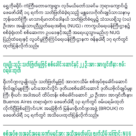
ရွှေဘိုခရိုင်၊ ကံကြီးတောကျေးရွာ၊ လုဒ်မယ်တော်သခင်မ ဘုရားကျောင်း၌
ဖေဖော်ဝါရီ ၁၄ ရက်က သတ်ဖြတ်ခံခဲ့ရသည့် မန္တလေးဂိုဏ်းချုပ်သာသနာမှ
ဘုန်းတော်ကြီး မာသာရ်မာတင်ဒေါနယ် သတ်ဖြတ်ခံရမှု၌ သံသယရှိသူ (၁၀)
ဦးအား အမျိုးသားညီညွတ်ရေးအစိုးရ (NUG) ၊ ကာကွယ်ရေးဝန်ကြီးဌာန၌
စစ်ခုံရုံးတင် စစ်ဆေးကာ ဥပဒေနှင့်အညီ အရေးယူသွားမည်ဟု NUG
ပြည်ထဲရေးနှင့် လူဝင်မှုကြီးကြပ်ရေးဝန်ကြီးဌာနက ဇန်နဝါရီ ၁၇ ရက်တွင်
ထုတ်ပြန်လိုက်သည်။
လူမျိုးသုဉ်း သတ်ဖြတ်မှုဖြင့် စစ်ခေါင်းဆောင်နှင့် ၂၂ ဦးအား အာဂျင်တီနား ဖမ်း
ဝရမ်းထုတ်
ရိုဟင်ဂျာလူမျိုးသုဉ်း သတ်ဖြတ်မှုဖြင့် အာဏာသိမ်း စစ်အုပ်စုခေါင်းဆောင်
ဗိုလ်ချုပ်မှူးကြီး မင်းအောင်လှိုင်၊ ဒုတိယစစ်ခေါင်းဆောင် ဒုတိယဗိုလ်ချုပ်မှူး
ကြီး စိုးဝင်း အပါအဝင် ထိပ်တန်း စစ်ခေါင်းဆောင် ၂၃ ဦးအား အာဂျင်တီးနား
Buenos Aires တရားရုံးက ဖေဖော်ဝါရီ ၁၃ ရက်တွင် ဖမ်းဝရမ်းထုတ်
လိုက်ပြီဖြစ်ကြောင်းUK အခြေစိုက် မြန်မာရိုဟင်ဂျာအဖွဲ့ (BROUK) က
ဖေဖော်ဝါရီ ၁၄ ရက်တွင် အသိပေးထုတ်ပြန်လိုက်သည်။
စစ်အုပ်စု လူ့အခွင့်အရေးကော်မရှင်အား အသိအမှတ်မပြု ဖျက်သိမ်းကြောင်း NUG