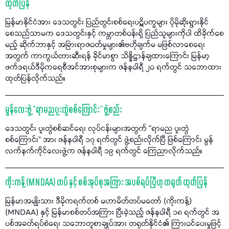
ထုတ်ပြန်
မြန်မာနိုင်ငံအား ဒေသတွင်း ပြည်တွင်းစစ်ရေးပဋိပက္ခများ ပိုမိုဆိုးရွားနိုင်
စေသည်သာမက ဒေသတွင်းနှင့် ကမ္ဘာတစ်ဝန်းရှိ ပြည်သူများကိုပါ ထိခိုက်စေ
မည့် ဆိုက်ဘာနှင့် အခြားရာဇဝတ်မှုများ၏ဗဟိုချက်မ မဖြစ်လာစေရေး
အတွက် ကာကွယ်တားဆီးရန် ခိုင်မာစွာ သိန္နိဋ္ဌာန်ချထားကြောင်း မြန်မာ့
ဖက်ဒရယ်ဒီမိုကရေစီအင်အားစုများက ဇန်နဝါရီ ၂၀ ရက်တွင် သဘောထား
ထုတ်ပြန်လိုက်သည်။
မွန်လေးဖွဲ့ “ရာမညပူးတွဲစစ်ကြောင်း” ဖွဲ့စည်း
ဒေသတွင်း ပူးတွဲစစ်ဆင်ရေး လုပ်ငန်းများအတွက် “ရာမည ပူးတွဲ
စစ်ကြောင်း” အား ဇန်နဝါရီ ၁၇ ရက်တွင် ဖွဲ့စည်းလိုက်ပြီ ဖြစ်ကြောင်း မွန်
လက်နက်ကိုင်လေးဖွဲ့က ဇန်နဝါရီ ၁၉ ရက်တွင် ကြေညာလိုက်သည်။
ကိုးကန့် (MNDAA) တပ် နှင့် စစ်အုပ်စုအကြား အပစ်ရပ်ပြီဟု တရုတ် ထုတ်ပြန်
မြန်မာအမျိုးသား ဒီမိုကရက်တစ် မဟာမိတ်တပ်မတော် (ကိုးကန့်)
(MNDAA) နှင့် မြန်မာစစ်တပ်အကြား ပြီးခဲ့သည့် ဇန်နဝါရီ ၁၈ ရက်တွင် အ
ပစ်အခတ်ရပ်စဲရေး သဘောတူစာချုပ်အား တရုတ်နိုင်ငံ၏ ကြားဝင်ပေးမှုဖြင့်