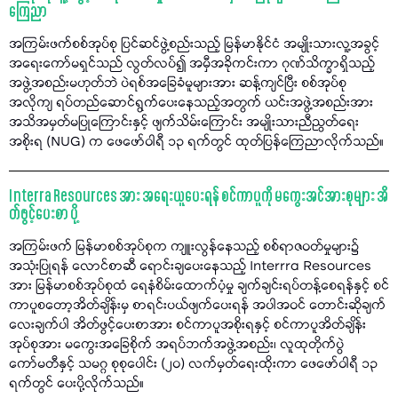
ကြေညာ
အကြမ်းဖက်စစ်အုပ်စု ပြင်ဆင်ဖွဲ့စည်းသည့် မြန်မာနိုင်ငံ အမျိုးသားလူ့အခွင့်
အရေးကော်မရှင်သည် လွတ်လပ်၍ အမှီအခိုကင်းကာ ဂုဏ်သိက္ခာရှိသည့်
အဖွဲ့အစည်းမဟုတ်ဘဲ ပဲရစ်အခြေခံမူများအား ဆန့်ကျင်ပြီး စစ်အုပ်စု
အလိုကျ ရပ်တည်ဆောင်ရွက်ပေးနေသည့်အတွက် ယင်းအဖွဲ့အစည်းအား
အသိအမှတ်မပြုကြောင်းနှင့် ဖျက်သိမ်းကြောင်း အမျိုးသားညီညွတ်ရေး
အစိုးရ (NUG) က ဖေဖော်ဝါရီ ၁၃ ရက်တွင် ထုတ်ပြန်ကြေညာလိုက်သည်။
Interra Resources အား အရေးယူပေးရန် စင်ကာပူကို မကွေးအင်အားစုများ အိ
တ်ဖွင့်ပေးစာ ပို့
အကြမ်းဖက် မြန်မာစစ်အုပ်စုက ကျူးလွန်နေသည့် စစ်ရာဇဝတ်မှုများ၌
အသုံးပြုရန် လောင်စာဆီ ရောင်းချပေးနေသည့် Interrra Resources
အား မြန်မာစစ်အုပ်စုထံ ရေနံစိမ်းထောက်ပံ့မှု ချက်ချင်းရပ်တန့်စေရန်နှင့် စင်
ကာပူစတော့အိတ်ချိန်းမှ စာရင်းပယ်ဖျက်ပေးရန် အပါအဝင် တောင်းဆိုချက်
လေးချက်ပါ အိတ်ဖွင့်ပေးစာအား စင်ကာပူအစိုးရနှင့် စင်ကာပူအိတ်ချိန်း
အုပ်စုအား မကွေးအခြေစိုက် အရပ်ဘက်အဖွဲ့အစည်း၊ လူထုတိုက်ပွဲ
ကော်မတီနှင့် သမဂ္ဂ စုစုပေါင်း (၂၀) လက်မှတ်ရေးထိုးကာ ဖေဖော်ဝါရီ ၁၃
ရက်တွင် ပေးပို့လိုက်သည်။