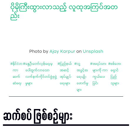
ပိုမိုကြီးထွားလာသည့် လူထုအကြပ်အတ
ည်း
Photo by
Ajay Karpur
on
Unsplash
#
နိုင်ငံတ
#
နွေဦးတော်လှန်ရေးမှ
#
ပြည်နယ်
#
လူ့
#
အရပ်သား
#
စစ်ဘေး
ကာ
ပေါ်ထွက်လာသော
အဆင့်
အခွင့်အ
များကို ကာ
ရှောင်
ဆက်
လက်နက်ကိုင်တပ်ဖွဲ့စုဖွဲ့
အုပ်ချုပ်
ရေးချိုး
ကွယ်ပေး
ပြည်
ဆံရေး
မှုများ
ရေးများ
ဖောက်မှု
ခြင်း
သူများ
များ
ဆက်စပ် ဖြစ်စဉ်များ