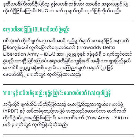
ဒုတိယဝန်ကြီးတစ်ဦးဖြစ်သူ ခွန်းဗဟန်းထန်အား တာဝန်မှ အနားယူခွင့် ပြု
လိုက်ပြီဖြစ်ကြောင်း NUG က မတ် ၇ ရက်တွင် ထုတ်ပြန်လိုက်သည်။
ဧရာဝတီအခြေပြု IDLA တပ်တော် ဖွဲ့စည်း
စစ်သုံးစစ် တိုက်ဖျက်ရေး အပါအဝင် ရည်ရွယ်ချက် လေးရပ်ဖြင့် ဧရာဝတီ
မြစ်ဝကျွန်းပေါ် လွတ်မြောက်ရေးတပ်တော် (Irrawaddy Delta
Liberation Army – IDLA) အား ၂၀၂၅ ခုနှစ် ဇန်နဝါရီ ၁ ရက်တွင်စတင်
ဖွဲ့စည်းထားပြီ ဖြစ်ကြောင်း ဧရာဝတီမြစ်ဝကျွန်းပေါ် အမျိုးသားများပြည်နယ်
ကောင်စီ ဥက္ကဋ္ဌ မန်းဖန်းရှောင်းက ကြေညာချက် အမှတ် (၂) ဖြင့်
ဖေဖော်ဝါရီ ၂၈ ရက်တွင် ထုတ်ပြန်ထားသည်။
YPDF နှင့် တပ်တစ်ခုတည်း စုဖွဲ့ကြောင်း ယောတပ်တော် (YA) ထုတ်ပြန်
အပြီးတိုင် ဖျက်သိမ်းလိုက်ပြီဖြစ်သည့် ယောပြည်သူ့ကာကွယ်ရေးတပ်ဖွဲ့
(YPDF) နှင့် တပ်တစ်ခုတည်းအဖြစ် အတူတည်ဆောက်ကာ ဆက်လက်
တိုက်ပွဲဝင်သွားမည်ဖြစ်ကြောင်း ယောတပ်တော် (Yaw Army – YA) က
မတ် ၃ ရက်တွင် ထုတ်ပြန်လိုက်သည်။