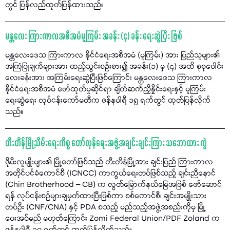
တွင် ပြန်လည်ထုတ်ပြန်ထားသည်။
မန္တလေး ကြားကာလအစီအမံမူကြမ်း အခန်း (၄) ခန်း ရေးဆွဲပြီး ဖြစ်
မန္တလေးဒေသ ကြားကာလ နိုင်ငံရေးအစီအမံ (မူကြမ်း) အား ပြည်သူများ၏
အကြံပြုချက်များအား ထည့်သွင်းစဉ်းစား၍ အခန်း(၁) မှ (၄) အထိ စုစုပေါင်း
လေးခန်းအား အကြမ်းရေးဆွဲပြီးဖြစ်ကြောင်း မန္တလေးဒေသ ကြားကာလ
နိုင်ငံရေးအစီအမံ ဖော်ထုတ်မှုဆိုင်ရာ ချိတ်ဆက်ညှိနှိုင်းရေးနှင့် မူကြမ်း
ရေးဆွဲရေး လုပ်ငန်းကော်မတီက ဇန်နဝါရီ ၁၅ ရက်တွင် ထုတ်ပြန်လိုက်
သည်။
တီးတိန်မြို့သိမ်းရေးကိစ္စ တော်လှန်ရေးအဖွဲ့အချင်းချင်းကြား သဘောထား ကွဲ
ဇိုမီးလူမျိုးများ၏ မြို့တော်ဖြစ်သည် တီးတိန်မြို့အား ချင်းပြည် ကြားကာလ
အတိုင်ပင်ခံကောင်စီ (ICNCC) ကာကွယ်ရေးတပ်ဖြစ်သည့် ချင်းညီနောင်
(Chin Brotherhood – CB) က လွတ်မြောက်နယ်မြေအဖြစ် ဖော်ဆောင်
ရန် လုပ်ငန်းစဉ်များချမှတ်ထားပြီးဖြစ်ကာ စစ်ကောင်စီ၊ ချင်းအမျိုးသား
တပ်ဦး (CNF/CNA) နှင့် PDA စသည့် မည်သည့်အဖွဲ့အစည်းကိုမှ မြို့
ပေးအပ်မည် မဟုတ်ကြောင်း Zomi Federal Union/PDF Zoland က