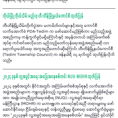
ဇန်နဝါရီ ၁၅ ရက်တွင် ထုတ်ပြန်လိုက်သည်။
ကိုယ်မြို့ ကိုယ်သိမ်းမည်ဟု တီးတိန်မြို့နယ်ကောင်စီ ထုတ်ပြန်
တီးတိန်မြို့သိမ်းတိုက်ပွဲအား မဟာမိတ်တပ်များနှင့်အတူ ကောင်စီ
လက်အောက်ခံ PDA-Tedim က ဖော်ဆောင်မည်ဖြစ်ကာ မည်သည့်အဖွဲ့
အစည်းကမှ ကန့်ကွက်ခွင့်မရှိကြောင်းနှင့် အမှန်တကယ် အကြမ်းဖက်စစ်
အုပ်စု ကင်းစင်စေလိုသော မည်သည့်တော်လှန်ရေးအဖွဲ့အစည်းမဆို လာ
ရောက်ပူးပေါင်းရေး အကူအညီတောင်းဆိုကြောင်း တီးတိန်မြို့နယ်ကောင်စီ
(Tedim Township Council) က ဇန်နဝါရီ ၁၄ ရက်တွင် ထုတ်ပြန်လိုက်
သည်။
၂၀၂၄ ခုနှစ် လူ့အခွင့်အရေးအခြေအနေစစ်တမ်း NUG-MOHR ထုတ်ပြန်
၂၀၂၄ ခုနှစ်အတွင်း နိုင်ငံအတွင်း အကြမ်းဖက်စစ်အုပ်စုနှင့် လက်အောက်ခံ
အဖွဲ့အစည်းများက ကျူးလွန်ခဲ့သည့် လူ့အခွင့်အရေး ချိုးဖောက်မှုဖြစ်စဉ်များ
အား အမျိုးသားညီညွတ်ရေးအစိုးရ (NUG) ၊ လူ့အခွင့်အရေးဆိုင်ရာ
ဝန်ကြီးဌာန (MOHR) က မဟာဗျူဟာ လေးရပ်နှင့်အညီ တရားမျှတမှု ဖော်
ဆောင်နိုင်ရေး၊ ငြိမ်းချမ်းရေးနှင့် တန်းတူညီမျှမှု ရှိစေရေး ဆောင်ရွက်ခဲ့မှုများ
အား "၂၀၂၄ခုနှစ် လူ့အခွင့်အရေးအခြေအနေစစ်တမ်း" အမည်ဖြင့် ရုပ်သံဖိုင်