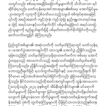
သတွင်လည်း စစ်ရေးအရခြိမ်းခြောက်မှုများကိကို သိသိသာသာ ရင်
ဆိုင်ခဲ့ရသည်။ တော်လှန်ရေးအင်အားစုများ၏စစ်ရေး အောင်မြင်မှုမ
ျားအတွက် လူထုကို ပြစ်ဒဏ်ပေးသည့်သဖွယ် စစ်အုပ်စုအနေဖြင့်
၎င်းတို့ အစဉ်အဆက် ကျင့်သုံးခဲ့၊ ကျင့်သုံးမြဲ နည်းဗျူဟာတရပ်အန
ေဖြင့် အရပ်သားနှင့်လက်နက်ကိုင် ပစ်မှတ်မခွဲခြားပဲ အရပ်သားပြ
ည်သူများကို ရည်ရွယ်ချက်ရှိရှိ ပစ်မှတ်ထားတိုက်ခိုက်ခြင်းကိုလည်း
ဆက်လက်တွေ့မြင် ခဲ့ကြရသည်။
ပြည်တွင်းစစ်များ၏ အဆုံးသတ်ကို သတ်မှတ်ကြရာတွင် တော်လှန်ရ
ေးအောင်ပွဲ၊အာဏာချုပ်ကိုင် ထားသူ၏ အောင်ပွဲ၊ ညှိနှိုင်းသည့်အ
ဖြေစသည်ဖြင့် သတ်မှတ်ကြလေ့ရှိရာတဖက်ဖက်က စစ်ရေး အောင်
ပွဲတခုခုသည် အားကောင်းသည့် အဆုံးသတ်အဖြစ်သတ်မှတ်ဖော်ပြ
ကြလေ့ရှိသည်။ ညှိနှိုင်းသည့်အဖြေကို သတ်မှတ်ကြရာတွင်လည်းသ
ဘောတူညီချက်ဖြင့် ရလဒ်ထွက်ပေါ်ခြင်းနှင့် သဘောတူညီချက် ခိုင်
ခိုင်မာမာ မရှိပဲအပစ်အခတ်ရပ်စဲခြင်းကိုလည်း ခွဲခြားဖော်ပြကြလေ့
ရှိသည်။ နိုင်ငံတကာသည်ထိုအခင်းအကျင်းများကို တွန်းအားပေးက
ြလေ့ရှိသည်။ ၂၀၂၄ ခုနှစ်တွင် အိမ်နီးချင်းနိုင်ငံများ၏ ဝင်ရောက်
ပါဝင်မှုများကို ပိုမိုထင်ရှားစွာ မြင်တွေ့ခဲ့ကြရသည်။၎င်းတို့နယ်စပ်တ
လျောက် ဖြစ်ပွားခဲ့သော တိုက်ပွဲများကို အဆုံးသတ်ရန်အတွက်အချိ
န်အခါနှင့် ပုံစံကို တွက်ဆကြမှုများကို ပိုမိုမြင်သာလာခဲ့သည့်နှစ်တနှ