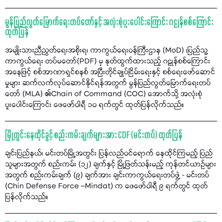
မွန်ပြည်လွတ်မြောက်ရေးတပ်တော်နှင့် အလုံးစုံပူးပေါင်းကြောင်း ဂဠုန်စစ်ကြောင်း
ထုတ်ပြန်
အမျိုးသားညီညွတ်ရေးအစိုးရ၊ ကာကွယ်ရေးဝန်ကြီးဌာန (MoD) ၊ပြည်သူ့
ကာကွယ်ရေး တပ်မတော်(PDF) မှ နုတ်ထွက်ထားသည့် ဂဠုန်စစ်ကြောင်း
အနေဖြင့် စစ်အာဏာရှင်စနစ် အပြီးတိုင်ချုပ်ငြိမ်းရေးနှင့် စစ်ရေးဖော်ဆောင်
မှုများ ဆက်လက်လုပ်ဆောင်နိုင်ရန်အတွက် မွန်ပြည်လွတ်မြောက်ရေးတပ်
တော် (MLA) ၏Chain of Command (COC) အောက်သို့ အလုံးစုံ
ပူးပေါင်းကြောင်း ဖေဖော်ဝါရီ ၁၀ ရက်တွင် ထုတ်ပြန်လိုက်သည်။
မြို့တွင်းနေထိုင်ခွင့် စည်းကမ်းချက်များအား CDF (မင်းတပ်) ထုတ်ပြန်
ချင်းပြည်နယ်၊ မင်းတပ်မြို့အတွင်း ပြန်လည်ဝင်ရောက် နေထိုင်ကြမည့် ပြည်
သူများအတွက် စည်းကမ်း (၁၂) ချက်နှင့် မြို့ဖြတ်သန်းမည့် ကုန်တင်ယာဉ်များ
အတွက် စည်းကမ်းချက် (၉) ချက်အား ချင်းကာကွယ်ရေးတပ်ဖွဲ့ - မင်းတပ်
(Chin Defense Force –Mindat) က ဖေဖော်ဝါရီ ၉ ရက်တွင် ထုတ်
ပြန်လိုက်သည်။