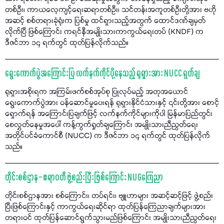
တစ်ဦး၊ ကာယလေ့ကျင့်ရေးဆရာတစ်ဦး၊ သင်တန်းအကူတစ်ဦးတို့အား ဗဟို
အဆင့် စစ်တရားခုံရုံးက ပြစ်မှု ထင်ရှားသည့်အတွက် ထောင်ဒဏ်ချမှတ်
လိုက်ပြီ ဖြစ်ကြောင်း ကရင်နီအမျိုးသားကာကွယ်ရေးတပ် (KNDF) က
ဒီဇင်ဘာ ၁၄ ရက်တွင် ထုတ်ပြန်လိုက်သည်။
ရွေးကောက်ပွဲအကြောင်းပြ လက်နက်ကိုင်ပို့နေသည့် ရုရှားအား NUCC ရှုတ်ချ
ရုရှားအစိုးရက အကြမ်းဖက်စစ်အုပ်စု ပြုလုပ်မည့် အတုအယောင်
ရွေးကောက်ပွဲအား ဝန်ဆောင်မှုပေးရန် ရုရှားနိုင်ငံသားနှင့် ၎င်းတို့အား စောင့်
ရှောက်ရန် အကြောင်းပြချက်ဖြင့် လက်နက်ကိုင်များကိုပါ မြန်မာပြည်တွင်း
စေလွှတ်နေမှုအပေါ် ကန့်ကွက်ရှုတ်ချကြောင်း အမျိုးသားညီညွတ်ရေး
အတိုင်ပင်ခံကောင်စီ (NUCC) က ဒီဇင်ဘာ ၁၄ ရက်တွင် ထုတ်ပြန်လိုက်
သည်။
တိုင်းစစ်ဌာန – ဧရာဝတီ ဖွဲ့စည်းပြီးဖြစ်ကြောင်း NUGကြေညာ
တိုင်းစစ်ဌာနအား စစ်ကြောင်း၊ တပ်ရင်း၊ ဗျူဟာများ အဆင့်ဆင့်ဖြင့် ဖွဲ့စည်း
ပြီးဖြစ်ကြောင်းနှင့် ကာကွယ်ရေးဆိုင်ရာ ထုတ်ပြန်ကြေညာချက်များအား
တရားဝင် ထုတ်ပြန်ဆောင်ရွက်သွားမည်ဖြစ်ကြောင်း အမျိုးသားညီညွတ်ရေး