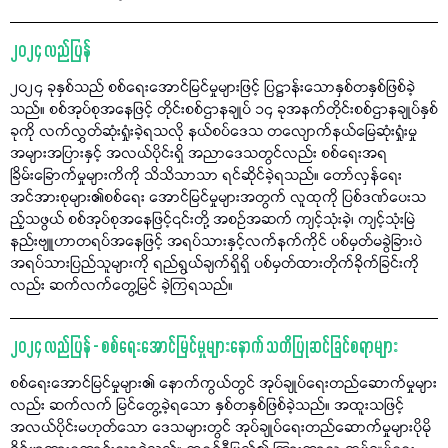
၂၀၂၄ လည်ပြန်
၂၀၂၄ ခုနှစ်သည် စစ်ရေးအောင်မြင်မှုများဖြင့် ပြဋ္ဌာန်းသောနှစ်တနှစ်ဖြစ်ခဲ့
သည်။ စစ်အုပ်စုအနေဖြင့် တိုင်းစစ်ဌာနချုပ် ၁၄ ခုအနက်တိုင်းစစ်ဌာနချုပ်နှစ်
ခုကို လက်လွှတ်ဆုံးရှုံးခဲ့ရသလို နယ်စပ်ဒေသ တလျောက်နယ်မြေဆုံးရှုံးမှု
အများအပြားနှင့် အလယ်ပိုင်းရှိ အညာဒေသတွင်လည်း စစ်ရေးအရ
ခြိမ်းခြောက်မှုများကိကို သိသိသာသာ ရင်ဆိုင်ခဲ့ရသည်။ တော်လှန်ရေး
အင်အားစုများ၏စစ်ရေး အောင်မြင်မှုများအတွက် လူထုကို ပြစ်ဒဏ်ပေးသ
ည့်သဖွယ် စစ်အုပ်စုအနေဖြင့်၎င်းတို့ အစဉ်အဆက် ကျင့်သုံးခဲ့၊ ကျင့်သုံးမြဲ
နည်းဗျူဟာတရပ်အနေဖြင့် အရပ်သားနှင့်လက်နက်ကိုင် ပစ်မှတ်မခွဲခြားပဲ
အရပ်သားပြည်သူများကို ရည်ရွယ်ချက်ရှိရှိ ပစ်မှတ်ထားတိုက်ခိုက်ခြင်းကို
လည်း ဆက်လက်တွေ့မြင် ခဲ့ကြရသည်။
၂၀၂၄ လည်ပြန် - စစ်ရေးအောင်မြင်မှုများနောက် သတိပြုဆင်ခြင်စရာများ
စစ်ရေးအောင်မြင်မှုများ၏ နောက်ကွယ်တွင် အုပ်ချုပ်ရေးတည်ဆောက်မှုများ
လည်း ဆက်လက် မြင်တွေ့ခဲ့ရသော နှစ်တနှစ်ဖြစ်ခဲ့သည်။ အထူးသဖြင့်
အလယ်ပိုင်းမဟုတ်သော ဒေသများတွင် အုပ်ချုပ်ရေးတည်ဆောက်မှုများပိုမို