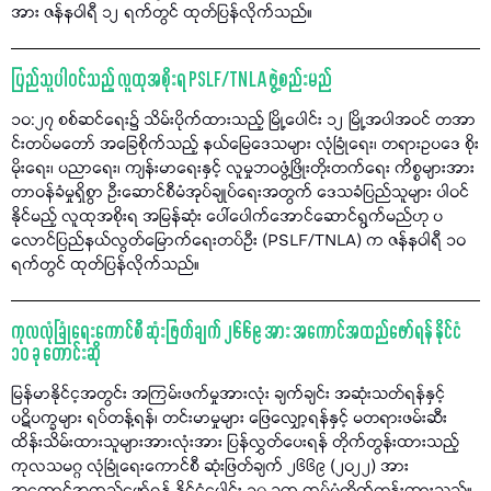
အား ဇန်နဝါရီ ၁၂ ရက်တွင် ထုတ်ပြန်လိုက်သည်။
ပြည်သူပါဝင်သည့် လူထုအစိုးရ PSLF/TNLA ဖွဲ့စည်းမည်
၁၀:၂၇ စစ်ဆင်ရေး၌ သိမ်းပိုက်ထားသည့် မြို့ပေါင်း ၁၂ မြို့အပါအဝင် တအာ
င်းတပ်မတော် အခြေစိုက်သည့် နယ်မြေဒေသများ လုံခြုံရေး၊ တရားဥပဒေ စိုး
မိုးရေး၊ ပညာရေး၊ ကျန်းမာရေးနှင့် လူမှုဘဝဖွံ့ဖြိုးတိုးတက်ရေး ကိစ္စများအား
တာဝန်ခံမှုရှိစွာ ဦးဆောင်စီမံအုပ်ချုပ်ရေးအတွက် ဒေသခံပြည်သူများ ပါဝင်
နိုင်မည့် လူထုအစိုးရ အမြန်ဆုံး ပေါ်ပေါက်အောင်ဆောင်ရွက်မည်ဟု ပ
လောင်ပြည်နယ်လွတ်မြောက်ရေးတပ်ဦး (PSLF/TNLA) က ဇန်နဝါရီ ၁၀
ရက်တွင် ထုတ်ပြန်လိုက်သည်။
ကုလလုံခြုံရေးကောင်စီ ဆုံးဖြတ်ချက် ၂၆၆၉ အား အကောင်အထည်ဖော်ရန် နိုင်ငံ
၁၀ ခု တောင်းဆို
မြန်မာနိုင်င့အတွင်း အကြမ်းဖက်မှုအားလုံး ချက်ချင်း အဆုံးသတ်ရန်နှင့်
ပဋိပက္ခများ ရပ်တန့်ရန်၊ တင်းမာမှုများ ဖြေလျှော့ရန်နှင့် မတရားဖမ်းဆီး
ထိန်းသိမ်းထားသူများအားလုံးအား ပြန်လွှတ်ပေးရန် တိုက်တွန်းထားသည့်
ကုလသမဂ္ဂ လုံခြုံရေးကောင်စီ ဆုံးဖြတ်ချက် ၂၆၆၉ (၂၀၂၂) အား