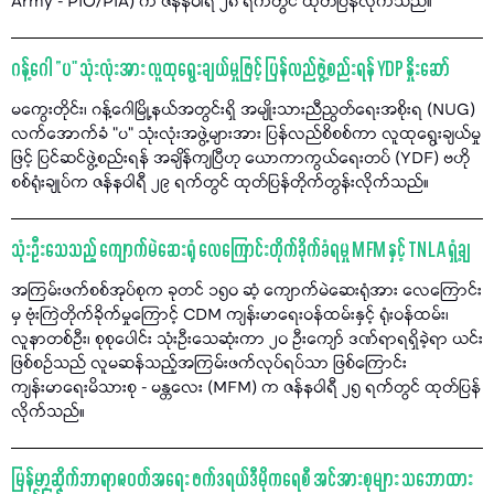
Army - PIO/PIA) က ဇန်နဝါရီ ၂၈ ရက်တွင် ထုတ်ပြန်လိုက်သည်။
ဂန့်ဂေါ “ပ" သုံးလုံးအား လူထုရွေးချယ်မှုဖြင့် ပြန်လည်ဖွဲ့စည်းရန် YDP နှိုးဆော်
မကွေးတိုင်း၊ ဂန့်ဂေါမြို့နယ်အတွင်းရှိ အမျိုးသားညီညွတ်ရေးအစိုးရ (NUG)
လက်အောက်ခံ "ပ" သုံးလုံးအဖွဲ့များအား ပြန်လည်စိစစ်ကာ လူထုရွေးချယ်မှု
ဖြင့် ပြင်ဆင်ဖွဲ့စည်းရန် အချိန်ကျပြီဟု ယောကာကွယ်ရေးတပ် (YDF) ဗဟို
စစ်ရုံးချုပ်က ဇန်နဝါရီ ၂၉ ရက်တွင် ထုတ်ပြန်တိုက်တွန်းလိုက်သည်။
သုံးဦးသေသည့် ကျောက်မဲဆေးရုံ လေကြောင်းတိုက်ခိုက်ခံရမှု MFM နှင့် TNLA ရှုံ့ချ
အကြမ်းဖက်စစ်အုပ်စုက ခုတင် ၁၅၀ ဆံ့ ကျောက်မဲဆေးရုံအား လေကြောင်း
မှ ဗုံးကြဲတိုက်ခိုက်မှုကြောင့် CDM ကျန်းမာရေးဝန်ထမ်းနှင့် ရုံးဝန်ထမ်း၊
လူနာတစ်ဦး၊ စုစုပေါင်း သုံးဦးသေဆုံးကာ ၂၀ ဦးကျော် ဒဏ်ရာရရှိခဲ့ရာ ယင်း
ဖြစ်စဉ်သည် လူမဆန်သည့်အကြမ်းဖက်လုပ်ရပ်သာ ဖြစ်ကြောင်း
ကျန်းမာရေးမိသားစု - မန္တလေး (MFM) က ဇန်နဝါရီ ၂၅ ရက်တွင် ထုတ်ပြန်
လိုက်သည်။
မြန်မာ့ဆိုက်ဘာရာဇဝတ်အရေး ဖက်ဒရယ်ဒီမိုကရေစီ အင်အားစုများ သဘောထား