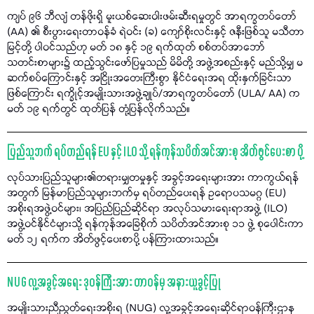
ကျပ် ၉၆ ဘီလျံ တန်ဖိုးရှိ မူးယစ်ဆေးဝါးဖမ်းဆီးရမှုတွင် အာရက္ခတပ်တော်
(AA) ၏ စီးပွားရေးတာဝန်ခံ ရဲဝင်း (ခ) ကျော်စိုးလင်းနှင့် ဇနီးဖြစ်သူ မသီတာ
မြင့်တို့ ပါဝင်သည်ဟု မတ် ၁၈ နှင့် ၁၉ ရက်ထုတ် စစ်တပ်အာဘော်
သတင်းစာများ၌ ထည့်သွင်းဖော်ပြမှုသည် မိမိတို့ အဖွဲ့အစည်းနှင့် မည်သို့မျှ မ
ဆက်စပ်ကြောင်းနှင့် အငြိုးအတေးကြီးစွာ နိုင်ငံရေးအရ ထိုးနှက်ခြင်းသာ
ဖြစ်ကြောင်း ရက္ခိုင့်အမျိုးသားအဖွဲ့ချုပ်/အာရက္ခတပ်တော် (ULA/ AA) က
မတ် ၁၉ ရက်တွင် ထုတ်ပြန် တုံ့ပြန်လိုက်သည်။
ပြည်သူဘက် ရပ်တည်ရန် EU နှင့် ILO သို့ ရန်ကုန်သပိတ်အင်အားစု အိတ်ဖွင်ပေးစာ ပို့
လုပ်သားပြည်သူများ၏တရားမျှတမှုနှင့် အခွင့်အရေးများအား ကာကွယ်ရန်
အတွက် မြန်မာပြည်သူများဘက်မှ ရပ်တည်ပေးရန် ဥရောပသမဂ္ဂ (EU)
အစိုးရအဖွဲ့ဝင်များ၊ အပြည်ပြည်ဆိုင်ရာ အလုပ်သမားရေးရာအဖွဲ့ (ILO)
အဖွဲ့ဝင်နိုင်ငံများသို့ ရန်ကုန်အခြေစိုက် သပိတ်အင်အားစု ၁၁ ဖွဲ့ စုပေါင်းကာ
မတ် ၁၂ ရက်က အိတ်ဖွင့်ပေးစာပို့ ပန်ကြားထားသည်။
NUG လူ့အခွင့်အရေး ဒုဝန်ကြီးအား တာဝန်မှ အနားယူခွင့်ပြု
အမျိုးသားညီညွတ်ရေးအစိုးရ (NUG) လူ့အခွင့်အရေးဆိုင်ရာဝန်ကြီးဌာန