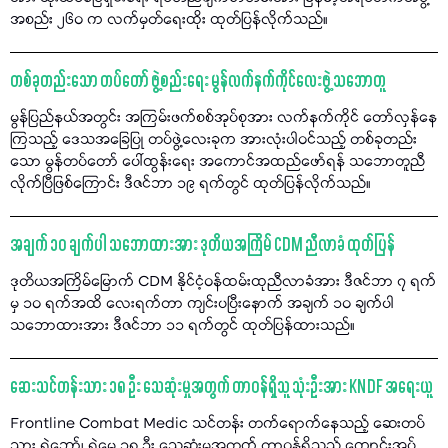
အစည်း ၂၆၀ က လက်မှတ်ရေးထိုး ထုတ်ပြန်လိုက်သည်။
တစ်ခုတည်းသော တပ်တော် ဖွဲ့စည်းရေး မွန်လက်နက်ကိုင်လေးဖွဲ့ သဘောတူ
မွန်ပြည်နယ်အတွင်း အကြမ်းဖက်စစ်အုပ်စုအား လက်နက်ကိုင် တော်လှန်နေ
ကြသည့် ဒေသအခြေပြု တပ်ဖွဲ့လေးခုက အားလုံးပါဝင်သည့် တစ်ခုတည်း
သော မွန်တပ်တော် ပေါ်ထွန်းရေး အကောင်အထည်ဖော်ရန် သဘောတူညီ
လိုက်ပြီဖြစ်ကြောင်း ဒီဇင်ဘာ ၁၉ ရက်တွင် ထုတ်ပြန်လိုက်သည်။
အချက် ၁၀ ချက်ပါ သဘောထားအား ဒုတိယအကြိမ် CDM ညီလာခံ ထုတ်ပြန်
ဒုတိယအကြိမ်မြောက် CDM နိုင်ငံ့ဝန်ထမ်းထုညီလာခံအား ဒီဇင်ဘာ ၇ ရက်
မှ ၁၀ ရက်အထိ လေးရက်တာ ကျင်းပပြီးနောက် အချက် ၁၀ ချက်ပါ
သဘောထားအား ဒီဇင်ဘာ ၁၁ ရက်တွင် ထုတ်ပြန်ထားသည်။
ဆေးသင်တန်းသား ၁၈ ဦး သေဆုံးမှုအတွက် တာဝန်ရှိသူ သုံးဦးအား KNDF အရေးယူ
Frontline Combat Medic သင်တန်း တက်ရောက်နေသည့် ဆေးတပ်
သား ရဲဘော်၊ ရဲမေ ၁၈ ဦး သေဆုံးမှုအတွက် တာဝန်ရှိသည့် ကျောင်းအုပ်