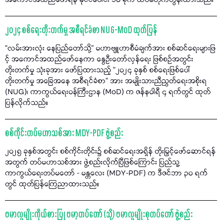
အကောင်အထည်ဖော်ရန် နိုင်ငံပေါင်း ၁၀ ခုက ထပ်မံတိုက်တွန်းထားသည်။
၂၀၂၄ စစ်ရေးတိုးတက်မှု အစီရင်ခံစာ NUG-MoD ထုတ်ပြန်
“လမ်းအားလုံး နေပြည်တော်သို့" မဟာဗျူဟာစီမံချက်အား စစ်ဆင်ရေးများဖြ
င့် အကောင်အထည်ဖော်နေကာ နွေဦးတော်လှန်ရေး ဖြစ်စဉ်အတွင်း
တိုးတက်မှု သုံးခုအား ဖော်ပြထားသည့် "၂၀၂၄ ခုနှစ် စစ်ရေးဖြစ်ပေါ်
တိုးတက်မှု အခြေအနေ အစီရင်ခံစာ" အား အမျိုးသားညီညွတ်ရေးအစိုးရ
(NUG)၊ ကာကွယ်ရေးဝန်ကြီးဌာန (MoD) က ဇန်နဝါရီ ၄ ရက်တွင် ထုတ်
ပြန်လိုက်သည်။
စစ်ကိုင်းတပ်မဟာသစ်အား MDY-PDF ဖွဲ့စည်း
၂၀၂၅ ခုနှစ်အတွင်း စစ်ကိုင်းတိုင်း၌ စစ်ဆင်ရေးအရှိန် တိုးမြှင့်ဖော်ဆောင်ရန်
အတွက် တပ်မဟာသစ်အား ဖွဲ့စည်းလိုက်ပြီဖြစ်ကြောင်း ပြည်သူ့
ကာကွယ်ရေးတပ်မတော် - မန္တလေး (MDY-PDF) က ဒီဇင်ဘာ ၃၀ ရက်
တွင် ထုတ်ပြန်ကြေညာထားသည်။
ဗမာလူမျိုးကိုယ်စားပြု ဗမာ့တပ်တော် (သို့) ဗမာလူမျိုးစုတပ်တော် ဖွဲ့စည်း