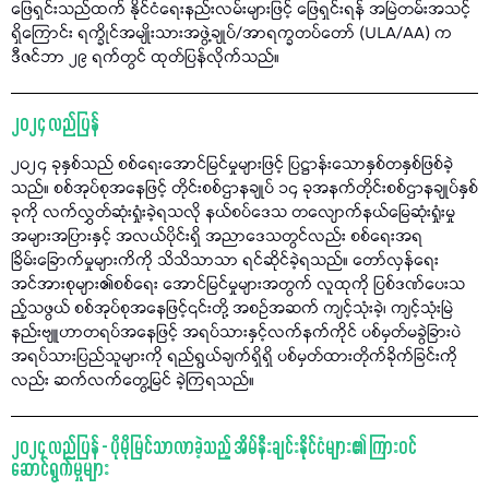
ဖြေရှင်းသည်ထက် နိုင်ငံရေးနည်းလမ်းများဖြင့် ဖြေရှင်းရန် အမြဲတမ်းအသင့်
ရှိကြောင်း ရက္ခိုင်အမျိုးသားအဖွဲ့ချုပ်/အာရက္ခတပ်တော် (ULA/AA) က
ဒီဇင်ဘာ ၂၉ ရက်တွင် ထုတ်ပြန်လိုက်သည်။
၂၀၂၄ လည်ပြန်
၂၀၂၄ ခုနှစ်သည် စစ်ရေးအောင်မြင်မှုများဖြင့် ပြဋ္ဌာန်းသောနှစ်တနှစ်ဖြစ်ခဲ့
သည်။ စစ်အုပ်စုအနေဖြင့် တိုင်းစစ်ဌာနချုပ် ၁၄ ခုအနက်တိုင်းစစ်ဌာနချုပ်နှစ်
ခုကို လက်လွှတ်ဆုံးရှုံးခဲ့ရသလို နယ်စပ်ဒေသ တလျောက်နယ်မြေဆုံးရှုံးမှု
အများအပြားနှင့် အလယ်ပိုင်းရှိ အညာဒေသတွင်လည်း စစ်ရေးအရ
ခြိမ်းခြောက်မှုများကိကို သိသိသာသာ ရင်ဆိုင်ခဲ့ရသည်။ တော်လှန်ရေး
အင်အားစုများ၏စစ်ရေး အောင်မြင်မှုများအတွက် လူထုကို ပြစ်ဒဏ်ပေးသ
ည့်သဖွယ် စစ်အုပ်စုအနေဖြင့်၎င်းတို့ အစဉ်အဆက် ကျင့်သုံးခဲ့၊ ကျင့်သုံးမြဲ
နည်းဗျူဟာတရပ်အနေဖြင့် အရပ်သားနှင့်လက်နက်ကိုင် ပစ်မှတ်မခွဲခြားပဲ
အရပ်သားပြည်သူများကို ရည်ရွယ်ချက်ရှိရှိ ပစ်မှတ်ထားတိုက်ခိုက်ခြင်းကို
လည်း ဆက်လက်တွေ့မြင် ခဲ့ကြရသည်။
၂၀၂၄ လည်ပြန် - ပိုမိုမြင်သာလာခဲ့သည့် အိမ်နီးချင်းနိုင်ငံများ၏ ကြားဝင်
ဆောင်ရွက်မှုများ