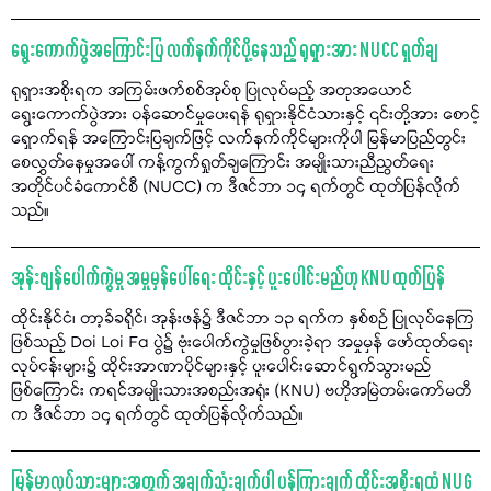
ရွေးကောက်ပွဲအကြောင်းပြ လက်နက်ကိုင်ပို့နေသည့် ရုရှားအား NUCC ရှုတ်ချ
ရုရှားအစိုးရက အကြမ်းဖက်စစ်အုပ်စု ပြုလုပ်မည့် အတုအယောင်
ရွေးကောက်ပွဲအား ဝန်ဆောင်မှုပေးရန် ရုရှားနိုင်ငံသားနှင့် ၎င်းတို့အား စောင့်
ရှောက်ရန် အကြောင်းပြချက်ဖြင့် လက်နက်ကိုင်များကိုပါ မြန်မာပြည်တွင်း
စေလွှတ်နေမှုအပေါ် ကန့်ကွက်ရှုတ်ချကြောင်း အမျိုးသားညီညွတ်ရေး
အတိုင်ပင်ခံကောင်စီ (NUCC) က ဒီဇင်ဘာ ၁၄ ရက်တွင် ထုတ်ပြန်လိုက်
သည်။
အုန်းဖျန်ပေါက်ကွဲမှု အမှုမှန်ပေါ်ရေး ထိုင်းနှင့် ပူးပေါင်းမည်ဟု KNU ထုတ်ပြန်
ထိုင်းနိုင်ငံ၊ တာ့ခ်ခရိုင်၊ အုန်းဖန်၌ ဒီဇင်ဘာ ၁၃ ရက်က နှစ်စဉ် ပြုလုပ်နေကြ
ဖြစ်သည့် Doi Loi Fa ပွဲ၌ ဗုံးပေါက်ကွဲမှုဖြစ်ပွားခဲ့ရာ အမှုမှန် ဖော်ထုတ်ရေး
လုပ်ငန်းများ၌ ထိုင်းအာဏာပိုင်များနှင့် ပူးပေါင်းဆောင်ရွက်သွားမည်
ဖြစ်ကြောင်း ကရင်အမျိုးသားအစည်းအရုံး (KNU) ဗဟိုအမြဲတမ်းကော်မတီ
က ဒီဇင်ဘာ ၁၄ ရက်တွင် ထုတ်ပြန်လိုက်သည်။
မြန်မာလုပ်သားများအတွက် အချက်သုံးချက်ပါ ပန်ကြားချက် ထိုင်းအစိုးရထံ NUG