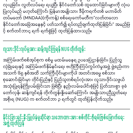
လုယူခြင်း၊ လွတ်လပ်ရေး ရယူပြီး နိုင်ငံတော်သစ် ထူထောင်ခြင်းများကို လုံးဝ
ပြုလုပ်မည် မဟုတ်ကြောင်း မြန်မာအမျိုးသား ဒီမိုကရက်တစ် မဟာမိတ်
တပ်မတော် (MNDAA)(ကိုးကန့်) စစ်ရေးကော်မတီက"လတ်တလော
နိုင်ငံတော်အခြေအနေနှင့် ပတ်သက်၍ ရပ်တည်ချက်ထုတ်ပြန်ခြင်း" အမည်ဖြ
င့် စက်တင်ဘာ၄ ရက် ရက်စွဲဖြင့် ထုတ်ပြန်ထားသည်။
လူသားဒိုင်းလုပ်မှုအား ဆန့်ကျင်ကြရန် NUG တိုက်တွန်း
အကြမ်းဖက်စစ်အုပ်စုက စစ်မှု မထမ်းမနေရ ဥပဒေပြဌာန်းခြင်း၊ ပြည်သူ့
လုံခြုံရေးနှင့် အကြမ်းဖက်နှိမ်နင်းရေး ဗဟိုကြီးကြပ်ကွပ်ကဲမှုအဖွဲ့ ဖွဲ့စည်းကာ
အသက် ၆၅ နှစ်အထိ သက်ကြီးပိုင်းများကိုပါ အတင်းအဓမ္မ စစ်သား
စုဆောင်းခြင်းမှာ တိုင်းပြည်နှင့် ပြည်သူတစ်ရပ်လုံးအား လူသားဒိုင်းသဖွယ်
အသုံးပြုရန်ကြိုးပမ်းခြင်းသာ ဖြစ်ပြီး နည်းလမ်းပေါင်းစုံဖြင့် ပြတ်သားစွာ ခုခံ
တော်လှန်၊ ဆန့်ကျင်ရန် တိုက်တွန်းနှိုးဆော်ကြောင်း အမျိုးသားညီညွတ်ရေး
အစိုးရ (NUG) က စက်တင်ဘာ ၃ ရက်တွင် ထုတ်ပြန်လိုက်သည်။
နိုင်ငံခြားရင်းနှီးမြှုပ်နှံမှုဆိုင်ရာ သဘောထားအား စစ်ကိုင်းဖိုရမ်ဖြစ်မြောက်ရေး
အဖွဲ့ ထုတ်ပြန်