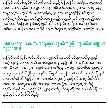
အကြမ်းဖက်စစ်အုပ်စု ပြင်ဆင်ဖွဲ့စည်းသည့် မြန်မာနိုင်ငံ အမျိုးသားလူ့အခွင့်
အရေးကော်မရှင်သည် လွတ်လပ်၍ အမှီအခိုကင်းကာ ဂုဏ်သိက္ခာရှိသည့်
အဖွဲ့အစည်းမဟုတ်ဘဲ ပဲရစ်အခြေခံမူများအား ဆန့်ကျင်ပြီး စစ်အုပ်စု
အလိုကျ ရပ်တည်ဆောင်ရွက်ပေးနေသည့်အတွက် ယင်းအဖွဲ့အစည်းအား
အသိအမှတ်မပြုကြောင်းနှင့် ဖျက်သိမ်းကြောင်း အမျိုးသားညီညွတ်ရေး
အစိုးရ (NUG) က ဖေဖော်ဝါရီ ၁၃ ရက်တွင် ထုတ်ပြန်ကြေညာလိုက်သည်။
Interra Resources အား အရေးယူပေးရန် စင်ကာပူကို မကွေးအင်အားစုများ အိ
တ်ဖွင့်ပေးစာ ပို့
အကြမ်းဖက် မြန်မာစစ်အုပ်စုက ကျူးလွန်နေသည့် စစ်ရာဇဝတ်မှုများ၌
အသုံးပြုရန် လောင်စာဆီ ရောင်းချပေးနေသည့် Interrra Resources
အား မြန်မာစစ်အုပ်စုထံ ရေနံစိမ်းထောက်ပံ့မှု ချက်ချင်းရပ်တန့်စေရန်နှင့် စင်
ကာပူစတော့အိတ်ချိန်းမှ စာရင်းပယ်ဖျက်ပေးရန် အပါအဝင် တောင်းဆိုချက်
လေးချက်ပါ အိတ်ဖွင့်ပေးစာအား စင်ကာပူအစိုးရနှင့် စင်ကာပူအိတ်ချိန်း
အုပ်စုအား မကွေးအခြေစိုက် အရပ်ဘက်အဖွဲ့အစည်း၊ လူထုတိုက်ပွဲ
ကော်မတီနှင့် သမဂ္ဂ စုစုပေါင်း (၂၀) လက်မှတ်ရေးထိုးကာ ဖေဖော်ဝါရီ ၁၃
ရက်တွင် ပေးပို့လိုက်သည်။