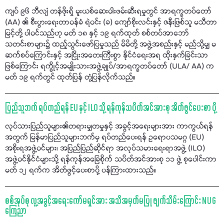
ကျပ် ၉၆ ဘီလျံ တန်ဖိုးရှိ မူးယစ်ဆေးဝါးဖမ်းဆီးရမှုတွင် အာရက္ခတပ်တော်
(AA) ၏ စီးပွားရေးတာဝန်ခံ ရဲဝင်း (ခ) ကျော်စိုးလင်းနှင့် ဇနီးဖြစ်သူ မသီတာ
မြင့်တို့ ပါဝင်သည်ဟု မတ် ၁၈ နှင့် ၁၉ ရက်ထုတ် စစ်တပ်အာဘော်
သတင်းစာများ၌ ထည့်သွင်းဖော်ပြမှုသည် မိမိတို့ အဖွဲ့အစည်းနှင့် မည်သို့မျှ မ
ဆက်စပ်ကြောင်းနှင့် အငြိုးအတေးကြီးစွာ နိုင်ငံရေးအရ ထိုးနှက်ခြင်းသာ
ဖြစ်ကြောင်း ရက္ခိုင့်အမျိုးသားအဖွဲ့ချုပ်/အာရက္ခတပ်တော် (ULA/ AA) က
မတ် ၁၉ ရက်တွင် ထုတ်ပြန် တုံ့ပြန်လိုက်သည်။
ပြည်သူဘက် ရပ်တည်ရန် EU နှင့် ILO သို့ ရန်ကုန်သပိတ်အင်အားစု အိတ်ဖွင်ပေးစာ ပို့
လုပ်သားပြည်သူများ၏တရားမျှတမှုနှင့် အခွင့်အရေးများအား ကာကွယ်ရန်
အတွက် မြန်မာပြည်သူများဘက်မှ ရပ်တည်ပေးရန် ဥရောပသမဂ္ဂ (EU)
အစိုးရအဖွဲ့ဝင်များ၊ အပြည်ပြည်ဆိုင်ရာ အလုပ်သမားရေးရာအဖွဲ့ (ILO)
အဖွဲ့ဝင်နိုင်ငံများသို့ ရန်ကုန်အခြေစိုက် သပိတ်အင်အားစု ၁၁ ဖွဲ့ စုပေါင်းကာ
မတ် ၁၂ ရက်က အိတ်ဖွင့်ပေးစာပို့ ပန်ကြားထားသည်။
စစ်အုပ်စု လူ့အခွင့်အရေးကော်မရှင်အား အသိအမှတ်မပြု ဖျက်သိမ်းကြောင်း NUG
ကြေညာ