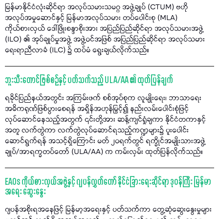
မြန်မာနိုင်ငံလုံးဆိုင်ရာ အလုပ်သမားသမဂ္ဂ အဖွဲ့ချုပ် (CTUM) ဗဟို
အလုပ်အမှုဆောင်နှင့် မြန်မာအလုပ်သမား တပ်ပေါင်းစု (MLA)
ကိုယ်စားလှယ် ဒေါ်ဖြိုးစန္ဒာစိုးအား အပြည်ပြည်ဆိုင်ရာ အလုပ်သမားအဖွဲ့
(ILO) ၏ အုပ်ချုပ်မှုအဖွဲ့ အဖွဲ့ဝင်အဖြစ် အပြည်ပြည်ဆိုင်ရာ အလုပ်သမား
ရေးရာညီလာခံ (ILC) ၌ ထပ်မံ ရွေးချယ်လိုက်သည်။
ဘူးသီးတောင်ဖြစ်စဉ်နှင့် ပတ်သက်သည့် ULA/AA ၏ ထုတ်ပြန်ချက်
ရခိုင်ပြည်နယ်အတွင်း အကြမ်းဖက် စစ်အုပ်စုက လူမျိုးရေး၊ ဘာသာရေး
အဓိကရုဏ်ဖြစ်ပွားစေရန် အရှိန်အဟုန်မြှင့်၍ နည်းလမ်းပေါင်းစုံဖြင့်
လုပ်ဆောင်နေသည့်အတွက် ၎င်းတို့အား ဆန့်ကျင်ရှုံချကာ နိုင်ငံတကာနှင့်
အတူ လက်တွဲကာ လက်တွဲလုပ်ဆောင်ရသည့်ကဏ္ဍများ၌ ပူးပေါင်း
ဆောင်ရွက်ရန် အသင့်ရှိကြောင်း မတ် ၂၀ရက်တွင် ရက္ခိုင်အမျိုးသားအဖွဲ့
ချုပ်/အာရက္ခတပ်တော် (ULA/AA) က ကမ်းလှမ်း ထုတ်ပြန်လိုက်သည်။
EAOs ကိုယ်စားလှယ်အဖွဲ့နှင့် ဂျပန်လွှတ်တော် နိုင်ငံခြားရေးဆိုင်ရာ ဒုဝန်ကြီး မြန်မာ
အရေး ဆွေးနွေး
ဂျပန်အစိုးရအနေဖြင့် မြန်မာ့အရေးနှင့် ပတ်သက်ကာ တွေ့ဆုံဆွေးနွေးမှုများ