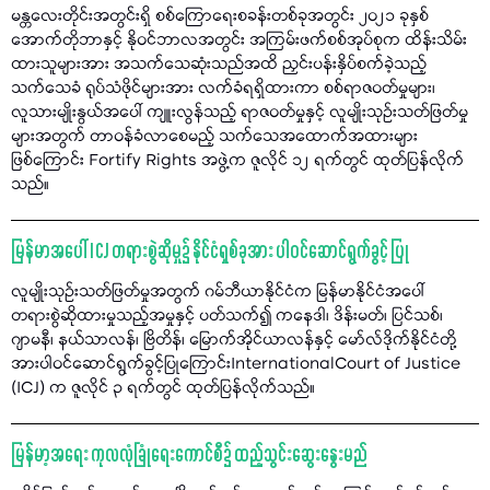
မန္တလေးတိုင်းအတွင်းရှိ စစ်ကြောရေးစခန်းတစ်ခုအတွင်း ၂၀၂၁ ခုနှစ်
အောက်တိုဘာနှင့် နိုဝင်ဘာလအတွင်း အကြမ်းဖက်စစ်အုပ်စုက ထိန်းသိမ်း
ထားသူများအား အသက်သေဆုံးသည်အထိ ညှင်းပန်းနှိပ်စက်ခဲ့သည့်
သက်သေခံ ရုပ်သံဖိုင်များအား လက်ခံရရှိထားကာ စစ်ရာဇဝတ်မှုများ၊
လူသားမျိုးနွယ်အပေါ် ကျူးလွန်သည့် ရာဇဝတ်မှုနှင့် လူမျိုးသုဉ်းသတ်ဖြတ်မှု
များအတွက် တာဝန်ခံလာစေမည့် သက်သေအထောက်အထားများ
ဖြစ်ကြောင်း Fortify Rights အဖွဲ့က ဇူလိုင် ၁၂ ရက်တွင် ထုတ်ပြန်လိုက်
သည်။
မြန်မာအပေါ် ICJ တရားစွဲဆိုမှု၌ နိုင်ငံရှစ်ခုအား ပါဝင်ဆောင်ရွက်ခွင့် ပြု
လူမျိုးသုဉ်းသတ်ဖြတ်မှုအတွက် ဂမ်ဘီယာနိုင်ငံက မြန်မာနိုင်ငံအပေါ်
တရားစွဲဆိုထားမှုသည့်အမှုနှင့် ပတ်သက်၍ ကနေဒါ၊ ဒိန်းမတ်၊ ပြင်သစ်၊
ဂျာမနီ၊ နယ်သာလန်၊ ဗြိတိန်၊ မြောက်အိုင်ယာလန်နှင့် မော်လ်ဒိုက်နိုင်ငံတို့
အားပါဝင်ဆောင်ရွက်ခွင့်ပြုကြောင်းInternationalCourt of Justice
(ICJ) က ဇူလိုင် ၃ ရက်တွင် ထုတ်ပြန်လိုက်သည်။
မြန်မာ့အရေး ကုလလုံခြုံရေးကောင်စီ၌ ထည့်သွင်းဆွေးနွေးမည်