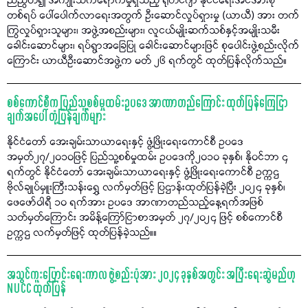
ညီညွတ်၍ အကျိုးသက်ရောက်မှုရှိသည့် ရိုဟင်ဂျာ နိုင်ငံရေးအင်အားစု
တစ်ရပ် ပေါ်ပေါက်လာရေးအတွက် ဦးဆောင်လှုပ်ရှားမှု (ယာယီ) အား တက်
ကြွလှုပ်ရှားသူများ၊ အဖွဲ့အစည်းများ၊ လူငယ်မျိုးဆက်သစ်နှင့်အမျိုးသမီး
ခေါင်းဆောင်များ၊ ရပ်ရွာအခြေပြု ခေါင်းဆောင်များဖြင် စုပေါင်းဖွဲ့စည်းလိုက်
ကြောင်း ယာယီဦးဆောင်အဖွဲ့က မတ် ၂၆ ရက်တွင် ထုတ်ပြန်လိုက်သည်။
စစ်ကောင်စီက ပြည်သူ့စစ်မှုထမ်းဥပဒေ အာဏာတည်ကြောင်း ထုတ်ပြန်ကြေငြာ
ချက်အပေါ် တုံ့ပြန်ချက်များ
နိုင်ငံတော် အေးချမ်းသာယာရေးနှင့် ဖွံ့ဖြိုးရေးကောင်စီ ဥပဒေ
အမှတ်၂၇/၂၀၁၀ဖြင့် ပြည်သူ့စစ်မှုထမ်း ဥပဒေကို၂၀၁၀ ခုနှစ်၊ နိုဝင်ဘာ ၄
ရက်တွင် နိုင်ငံတော် အေးချမ်းသာယာရေးနှင့် ဖွံ့ဖြိုးရေးကောင်စီ ဥက္ကဌ
ဗိုလ်ချုပ်မှူးကြီးသန်းရွှေ လက်မှတ်ဖြင့် ပြဌာန်းထုတ်ပြန်ခဲ့ပြီး ၂၀၂၄ ခုနှစ်၊
ဖေဖော်ဝါရီ ၁၀ ရက်အား ဥပဒေ အာဏာတည်သည့်နေ့ရက်အဖြစ်
သတ်မှတ်ကြောင်း အမိန့်ကြော်ငြာစာအမှတ် ၂၇/၂၀၂၄ ဖြင့် စစ်ကောင်စီ
ဥက္ကဌ လက်မှတ်ဖြင့် ထုတ်ပြန်ခဲ့သည်။။
အသွင်ကူးပြောင်းရေးကာလ ဖွဲ့စည်းပုံအား ၂၀၂၄ ခုနှစ်အတွင်း အပြီးရေးဆွဲမည်ဟု
NUCC ထုတ်ပြန်