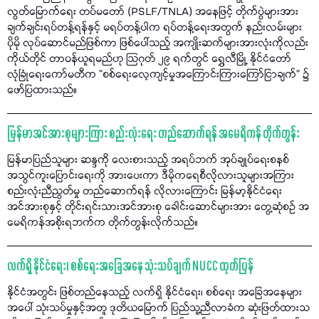
လွတ်မြောက်ရေး တပ်မတော် (PSLF/TNLA) အနေဖြင့် တိုက်ပွဲများအား
ချက်ချင်းရပ်တန့်ရန်နှင့် မရပ်တန့်ပါက ရပ်တန့်ရေးအတွက် နည်းလမ်းများ
ပိုမို လုပ်ဆောင်မည်ဖြစ်ကာ ဖြစ်ပေါ်သည့် အကျိုးဆက်များအားလုံးကိုလည်း
ကိုယ်တိုင် တာဝန်ယူရမည်ဟု သြဂုတ် ၂၉ ရက်တွင် ရွှေလီမြို့ နိုင်ငံတော်
လုံခြုံရေးကော်မတီက "စစ်ရေးလေ့ကျင့်မှုအကြောင်းကြားကြော်ငြာချက်" ၌
ဖော်ပြထားသည်။
မြန်မာအင်အားစုများကြား စည်းလုံးရေး တည်ဆောက်ရန် အမေရိကန် တိုက်တွန်း
မြန်မာပြည်သူများ ဆန္ဒကို လေးစားသည့် အရပ်ဘက် အုပ်ချုပ်ရေးစနစ်
အသွင်ကူးပြောင်းရေးကို အားပေးကာ ဒီမိုကရေစီလိုလားသူများအကြား
စည်းလုံးညီညွတ်မှု တည်ဆောက်ရန် လိုလားကြောင်း မြန်မာ့နိုင်ငံရေး
အင်အားစုနှင့် တိုင်းရင်းသားအင်အားစု ခေါင်းဆောင်များအား တွေ့ဆုံစဉ် အ
မေရိကန်အစိုးရဘက်က တိုက်တွန်းလိုက်သည်။
လက်ရှိ နိုင်ငံရေး၊ စစ်ရေးအခြေအနေ သုံးသပ်ချက် NUCC ထုတ်ပြန်
နိုင်ငံအတွင်း ဖြစ်တည်နေသည့် လက်ရှိ နိုင်ငံရေး၊ စစ်ရေး အခြေအနေများ
အပေါ် သုံးသပ်မှုနှင့်အတူ ဒုတိယမြောက် ပြည်သူ့ညီလာခံက ဆုံးဖြတ်ထားသ