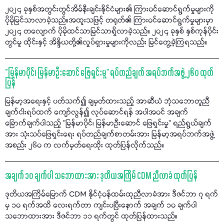
၂၀၂၄ ခုနှစ်အတွင်းတွင်အိမ်နီးချင်းနိုင်ငံများ၏ ကြားဝင်ဆောင်ရွက်မှုများကို
ပိုမိုမြင်သာလာခဲ့သည်။အထူးသဖြင့် တရုတ်၏ ကြားဝင်ဆောင်ရွက်မှုများမှာ
၂၀၂၄ တလျောက် ပိုမိုထင်သာမြင်သာရှိလာခဲ့သည်။ ၂၀၂၄ ခုနှစ် နှစ်ကုန်ပိုင်း
တွင်မူ ထိုင်းနှင့် အိန္ဒိယတို့၏လှုပ်ရှားမှုများကိုလည်း မြင်တွေ့ခဲ့ကြရသည်။
“မြန်မာပိုင်၊ မြန်မာဦးဆောင် ဖြေရှင်းမှု" ရပ်တည်ချက် အရပ်ဘက်အဖွဲ့ ၂၆၀ ထုတ်
ပြန်
မြန်မာ့အရေးနှင့် ပတ်သက်၍ ချမှတ်ထားသည့် အာဆီယံ ဘုံသဘောတူညီ
ချက်ငါးရပ်ထက် ကျော်လွန်၍ လုပ်ဆောင်ရန် အပါအဝင် အချက်
ခြောက်ချက်ပါသည့် "မြန်မာပိုင်၊ မြန်မာဦးဆောင် ဖြေရှင်းမှု" ရည်ရွယ်ချက်
အား သုံးသပ်ဖြေရှင်းရေး ရပ်တည်ချက်စာတမ်းအား မြန်မာ့အရပ်ဘက်အဖွဲ့
အစည်း ၂၆၀ က လက်မှတ်ရေးထိုး ထုတ်ပြန်လိုက်သည်။
အချက် ၁၀ ချက်ပါ သဘောထားအား ဒုတိယအကြိမ် CDM ညီလာခံ ထုတ်ပြန်
ဒုတိယအကြိမ်မြောက် CDM နိုင်ငံ့ဝန်ထမ်းထုညီလာခံအား ဒီဇင်ဘာ ၇ ရက်
မှ ၁၀ ရက်အထိ လေးရက်တာ ကျင်းပပြီးနောက် အချက် ၁၀ ချက်ပါ
သဘောထားအား ဒီဇင်ဘာ ၁၁ ရက်တွင် ထုတ်ပြန်ထားသည်။