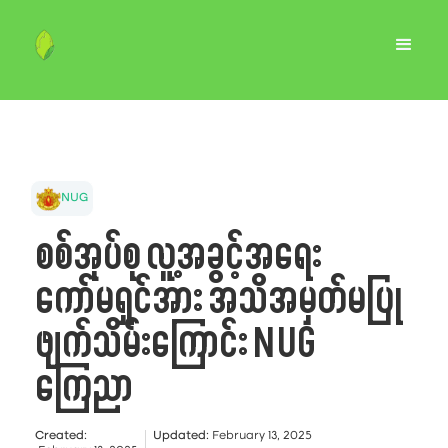
NUG
စစ်အုပ်စု လူ့အခွင့်အရေး
ကော်မရှင်အား အသိအမှတ်မပြု
ဖျက်သိမ်းကြောင်း NUG
ကြေညာ
Created
:
Updated
:
February 13, 2025