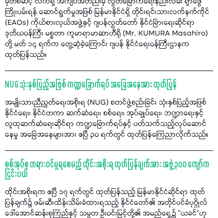
မှတစ်ဆင့် လက်ရှိ အကျပ်အတည်းမှ လွတ်မြောက်ရေးနည်းလမ်း ရှာဖွေ
ကြိုးပမ်းရန် ဆောင်ရွက်မှုအဖြစ် မြန်မာနိုင်ငံရှိ တိုင်းရင်းသားလက်နက်ကိုင်
(EAOs) ကိုယ်စားလှယ်အဖွဲ့နှင့် ဂျပန်လွှတ်တော် နိုင်ငံခြားရေးဆိုင်ရာ
ဒုတိယဝန်ကြီး မစ္စတာ ကူမာရာမာဆာဟီရို (Mr. KUMURA Masahiro)
တို့ မတ် ၁၄ ရက်က တွေ့ဆုံခဲ့ကြောင်း ဂျပန် နိုင်ငံရေးဝန်ကြီးဌာနက
ထုတ်ပြန်သည်။
NUG သုံးနှစ်ပြည့်အဖြစ် ကဏ္ဍခြောက်ရပ် အခြေအနေအား ထုတ်ပြန်
အမျိုးသားညီညွတ်ရေးအစိုးရ (NUG) စတင်ဖွဲ့စည်းခြင်း သုံးနှစ်ပြည့်အဖြစ်
နိုင်ငံရေး၊ နိုင်ငံတကာ ဆက်ဆံရေး၊ စစ်ရေး၊ အုပ်ချုပ်ရေး၊ ဘဏ္ဍာရေးနှင့်
လူထုဆက်ဆံရေးဆိုင်ရာ ကဏ္ဍခြောက်ရပ်နှင့် ပတ်သက်သည့်လုပ်ဆောင်
နေမှု အခြေအနေများအား ဧပြီ ၃၀ ရက်တွင် ထုတ်ပြန်ကြေညာလိုက်သည်။
စစ်အုပ်စု တရားဝင်မှုရစေမည့် ထိုင်းအစိုးရ ထုတ်ပြန်ချက်အား အဖွဲ့ ၃၀၀ ကျော်က
ငြင်းပယ်
ထိုင်းအစိုးရက ဧပြီ ၁၇ ရက်တွင် ထုတ်ပြန်သည့် မြန်မာနိုင်ငံဆိုင်ရာ ထုတ်
ပြန်ချက်၌ ဖမ်းဆီးထိန်းသိမ်းခံထားရသည့် နိုင်ငံတော်၏ အတိုင်ပင်ခံပုဂ္ဂိုလ်
ဒေါ်အောင်ဆန်းစုကြည်နှင့် သမ္မတ ဦးဝင်းမြင့်တို့၏ အမည်ရှေ့၌ "ယခင်"ဟု