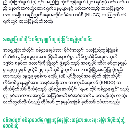
ည့် ဆုံးဖြတ်ချက် (၃) ရပ်၊ အကြံပြု တိုက်တွန်းချက် (၂၁) ရပ်နှင့် ပတ်သက်သ
ည့် နောက်ဆက်တွဲဆောင်ရွက်နေမှုများနှင့် ပတ်သက်သည့် ထုတ်ပြန်ချက်
အား အမျိုးသားညီညွတ်ရေးအတိုင်ပင်ခံကောင်စီ (NUCC) က သြဂုတ် ၁၆
ရက်တွင် ထုတ်ပြန်လိုက်သည်။
အရှေ့မြောက်တိုင်း စစ်ဌာနချုပ် ကျဆုံးခြင်း နေ့စွဲမှတ်တမ်း
အရှေ့မြောက်တိုင်း စစ်ဌာနချုပ်အား နိုင်ငံအတွင်း ဗမာပြည်ကွန်မြူနစ်
ပါတီ၏ လှုပ်ရှားမှုများအား ပိုမိုထိရောက်စွာ ကိုင်တွယ်နိုင်ရေးအတွက်
၁၉၆၁ ခုနှစ်က တောင်ကြီးမြို့တွင် ဖွဲ့စည်းသည့် အရှေ့ပိုင်းတိုင်း စစ်ဌာနချုပ်
မှ ၁၉၇၂ ခုနှစ် ဇူလိုင် ၂၇ ရက်တွင် ခွဲထုတ်ကာ လားရှိုးမြို့အခြေပြု ဖွဲ့စည်း
ထားသည်။ ၁၉၄၉ ခုနှစ်က မေမြို့ (ဝါ) ပြင်ဦးလွင်အခြေစိုက် မြောက်ပိုင်း
တိုင်းစစ်ဌာနချုပ်အား ကရင်အမျိုးသား ကာကွယ်ရေးတပ် (KNDO) က
တိုက်ခိုက်သိမ်းပိုက်ခဲ့သည့် ဖြစ်စဉ်နောက်ပိုင်း “ရမခ တိုင်းစစ်ဌာနချုပ်” သည်
၇၅ နှစ်တာကာလအတွင်း အကြမ်းဖက်စစ်အုပ်စုဘက်မှ ပထမဦးဆုံး ကျဆုံး
လက်လွှတ်လိုက်သည့် တိုင်းစစ် ဌာနချုပ်အဖြစ် မှတ်တမ်းဝင်ထားသည်။
စစ်အုပ်စု၏ စစ်ရာဇဝတ်မှု ကျူးလွန်နေခြင်း ဟန့်တားပေးရေး မြောက်ပိုင်းသုံးဖွဲ့
တောင်းဆို