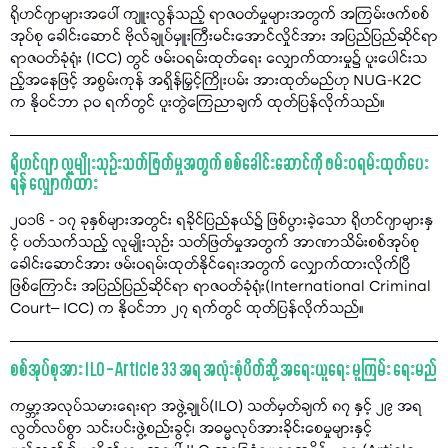
ရိုဟင်ဂျာများအပေါ် ကျူးလွန်သည့် ရာဇဝတ်မှုများအတွက် အကြမ်းဖက်စစ်
အုပ်စု ခေါင်းဆောင် ဗိုလ်ချုပ်မှူးကြီးမင်းအောင်လှိုင်အား အပြည်ပြည်ဆိုင်ရာ
ရာဇဝတ်ခုံရုံး (ICC) တွင် ဖမ်းဝရမ်းထုတ်ရေး လျှောက်ထားမှု၌ ပူးပေါင်းသ
ည့်အနေဖြင့် အစွမ်းကုန် အရှိန်မြှင့်ကြိုးပမ်း အားထုတ်မည်ဟု NUG-K2C
က နိုဝင်ဘာ ၃၀ ရက်တွင် ပူးတွဲကြေညာချက် ထုတ်ပြန်လိုက်သည်။
ရိုဟင်ဂျာ လူမျိုးသုဉ်းသတ်ဖြတ်မှုအတွက် စစ်ခေါင်းဆောင်ကို ဖမ်းဝရမ်းထုတ်ပေး
ရန် လျှောက်ထား
၂၀၁၆ - ၁၇ ခုနှစ်များအတွင်း ရခိုင်ပြည်နယ်၌ ဖြစ်ပွားခဲ့သော ရိုဟင်ဂျာများနှ
င့် ပတ်သက်သည့် လူမျိုးသုဉ်း သတ်ဖြတ်မှုအတွက် အာဏာသိမ်းစစ်အုပ်စု
ခေါင်းဆောင်အား ဖမ်းဝရမ်းထုတ်နိုင်ရေးအတွက် လျှောက်ထားလိုက်ပြီ
ဖြစ်ကြောင်း အပြည်ပြည်ဆိုင်ရာ ရာဇဝတ်ခုံရုံး(International Criminal
Court– ICC) က နိုဝင်ဘာ ၂၇ ရက်တွင် ထုတ်ပြန်လိုက်သည်။
စစ်အုပ်စုအား ILO – Article 33 အရ အလုံးစုံပိတ်ဆို့ အရေးယူရေး မူကြမ်း ရေးမည်
ကမ္ဘာ့အလုပ်သမားရေးရာ အဖွဲ့ချုပ်(ILO) သတ်မှတ်ချက် ၈၇ နှင့် ၂၉ အရ
လွတ်လပ်စွာ သင်းပင်းဖွဲ့စည်းခွင့်၊ အဓမ္မလုပ်အားခိုင်းစေမှုများနှင့်