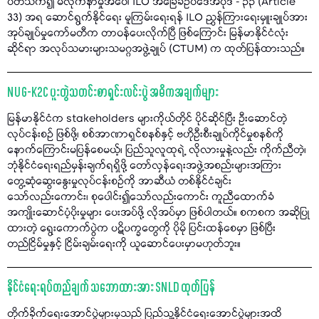
ပတ်သက်၍ မလိုက်နာမှုအပေါ် ILO အခြေခံဥပဒေအပိုဒ် - ၃၃ (Article
33) အရ ဆောင်ရွက်နိုင်ရေး မူကြမ်းရေးရန် ILO ညွှန်ကြားရေးမှူးချုပ်အား
အုပ်ချုပ်မှုကော်မတီက တာဝန်ပေးလိုက်ပြီ ဖြစ်ကြောင်း မြန်မာနိုင်ငံလုံး
ဆိုင်ရာ အလုပ်သမားများသမဂ္ဂအဖွဲ့ချုပ် (CTUM) က ထုတ်ပြန်ထားသည်။
NUG-K2C ပူးတွဲသတင်းစာရှင်းလင်းပွဲ အဓိကအချက်များ
မြန်မာနိုင်ငံက stakeholders များကိုယ်တိုင် ပိုင်ဆိုင်ပြီး ဦးဆောင်တဲ့
လုပ်ငန်းစဉ် ဖြစ်ဖို့၊ စစ်အာဏာရှင်စနစ်နှင့် ဗဟိုဦးစီးချုပ်ကိုင်မှုစနစ်ကို
နောက်ကြောင်းမပြန်စေမယ့်၊ ပြည်သူလူထုရဲ့ လိုလားမှုနဲ့လည်း ကိုက်ညီတဲ့၊
ဘုံနိုင်ငံရေးရည်မှန်းချက်ရရှိဖို့ တော်လှန်ရေးအဖွဲ့အစည်းများအကြား
တွေ့ဆုံဆွေးနွေးမှုလုပ်ငန်းစဥ်ကို အာဆီယံ တစ်နိုင်ငံချင်း
သော်လည်းကောင်း၊ စုပေါင်း၍သော်လည်းကောင်း ကူညီထောက်ခံ
အကျိုးဆောင်ပံ့ပိုးမှုများ ပေးအပ်ဖို့ လိုအပ်မှာ ဖြစ်ပါတယ်။ စကစက အဆိုပြု
ထားတဲ့ ရွေးကောက်ပွဲက ပဋိပက္ခတွေကို ပိုမို ပြင်းထန်စေမှာ ဖြစ်ပြီး
တည်ငြိမ်မှုနှင့် ငြိမ်းချမ်းရေးကို ယူဆောင်ပေးမှာမဟုတ်ဘူး။
နိုင်ငံရေးရပ်တည်ချက် သဘောထားအား SNLD ထုတ်ပြန်
တိုက်ခိုက်ရေးအောင်ပွဲများမှသည် ပြည်သူ့နိုင်ငံရေးအောင်ပွဲများအထိ