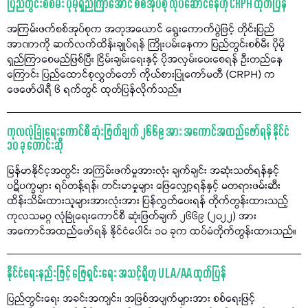
ပြည်တွင်းစစ်မီး ပိုမိုရှည်ကြာအောင် စစ်အုပ်စု လုပ်ဆောင်နေဟု CRPH ထုတ်ပြန်
အကြမ်းဖက်စစ်အုပ်စုက အတုအယောင် ရွေးကောက်ပွဲဖြင့် တိုင်းပြည်
အာဏာကို ဆက်လက်ထိန်းချုပ်ရန် ကြိုးပမ်းနေကာ ပြည်တွင်းစစ်မီး ပိုမို
ရှည်ကြာစေမည်ဖြစ်ပြီး ငြိမ်းချမ်းရေးနှင့် ပိုအလှမ်းဝေးစေရန် ဦးတည်နေ
ကြောင်း ပြည်ထောင်စုလွှတ်တော် ကိုယ်စားပြုကော်မတီ (CRPH) က
ဖေဖော်ဝါရီ ၆ ရက်တွင် ထုတ်ပြန်လိုက်သည်။
ကုလလုံခြုံရေးကောင်စီ ဆုံးဖြတ်ချက် ၂၆၆၉ အား အကောင်အထည်ဖော်ရန် နိုင်ငံ
၁၀ ခု တောင်းဆို
မြန်မာနိုင်င့အတွင်း အကြမ်းဖက်မှုအားလုံး ချက်ချင်း အဆုံးသတ်ရန်နှင့်
ပဋိပက္ခများ ရပ်တန့်ရန်၊ တင်းမာမှုများ ဖြေလျှော့ရန်နှင့် မတရားဖမ်းဆီး
ထိန်းသိမ်းထားသူများအားလုံးအား ပြန်လွှတ်ပေးရန် တိုက်တွန်းထားသည့်
ကုလသမဂ္ဂ လုံခြုံရေးကောင်စီ ဆုံးဖြတ်ချက် ၂၆၆၉ (၂၀၂၂) အား
အကောင်အထည်ဖော်ရန် နိုင်ငံပေါင်း ၁၀ ခုက ထပ်မံတိုက်တွန်းထားသည်။
နိုင်ငံရေးနည်းဖြင့် ဖြေရှင်းရေး အသင့်ရှိဟု ULA/AA ထုတ်ပြန်
ပြည်တွင်းရေး အခင်းအကျင်း၊ အဖြစ်အပျက်များအား စစ်ရေးဖြင့်