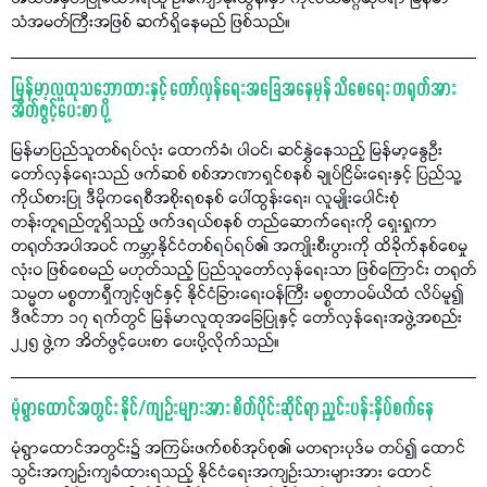
သံအမတ်ကြီးအဖြစ် ဆက်ရှိနေမည် ဖြစ်သည်။
မြန်မာ့လူထုသဘောထားနှင့် တော်လှန်ရေးအခြေအနေမှန် သိစေရေး တရုတ်အား
အိတ်ဖွင့်ပေးစာ ပို့
မြန်မာပြည်သူတစ်ရပ်လုံး ထောက်ခံ၊ ပါဝင်၊ ဆင်နွှဲနေသည့် မြန်မာ့နွေဦး
တော်လှန်ရေးသည် ဖက်ဆစ် စစ်အာဏာရှင်စနစ် ချုပ်ငြိမ်းရေးနှင့် ပြည်သူ့
ကိုယ်စားပြု ဒီမိုကရေစီအစိုးရစနစ် ပေါ်ထွန်းရေး၊ လူမျိုးပေါင်းစုံ
တန်းတူရည်တူရှိသည့် ဖက်ဒရယ်စနစ် တည်ဆောက်ရေးကို ရှေးရှုကာ
တရုတ်အပါအဝင် ကမ္ဘာ့နိုင်ငံတစ်ရပ်ရပ်၏ အကျိုးစီးပွားကို ထိခိုက်နစ်စေမှု
လုံးဝ ဖြစ်စေမည် မဟုတ်သည့် ပြည်သူတော်လှန်ရေးသာ ဖြစ်ကြောင်း တရုတ်
သမ္မတ မစ္စတာရှီကျင့်ဖျင်နှင့် နိုင်ငံခြားရေးဝန်ကြီး မစ္စတာဝမ်ယိထံ လိပ်မူ၍
ဒီဇင်ဘာ ၁၇ ရက်တွင် မြန်မာလူထုအခြေပြုနှင့် တော်လှန်ရေးအဖွဲ့အစည်း
၂၂၅ ဖွဲ့က အိတ်ဖွင့်ပေးစာ ပေးပို့လိုက်သည်။
မုံရွာထောင်အတွင်း နိုင်/ကျဉ်းများအား စိတ်ပိုင်းဆိုင်ရာ ညှင်းပန်းနှိပ်စက်နေ
မုံရွာထောင်အတွင်း၌ အကြမ်းဖက်စစ်အုပ်စု၏ မတရားပုဒ်မ တပ်၍ ထောင်
သွင်းအကျဉ်းကျခံထားရသည့် နိုင်ငံရေးအကျဉ်းသားများအား ထောင်