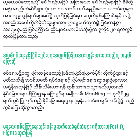
ထူထောင်တော့မည်" ခေါင်းစဉ်အပြင် အခြားသော ခေါင်းစဉ်များဖြင့် မိမိတို့
အဖွဲ့အစည်းတံဆိပ်များသုံးကာ ၁၀ စောင်ထက်မနည်းသော သတင်းတုများ
အား လူမှုကွန်ရက်များပေါ်၌ ထုတ်ပြန်ခြင်းမှာ မဟုတ်မှန်ကြောင်းနှင့် အဖွဲ့
အစည်းအပေါ် တိုက်ခိုက်သူများအား ရှာဖွေဖော်ထုတ်၍ ပြင်းထန်စွာ
အရေးယူမည် ဖြစ်ကြောင်း ညီနောင်မဟာမိတ်သုံးဖွဲ့က ဇူလိုင် ၂၈ ရက်တွင်
ထုတ်ပြန်ထားသည်။
အပစ်ရပ်ရေးနှင့် ငြိမ်းချမ်းရေးအတွက် မြန်မာအား တွန်းအားပေးမည်ဟု တရုတ်
ပြောဆို
စစ်ရေးပဋိပက္ခ ပြင်းထန်နေသည့် မြန်မာပြည်မြောက်ပိုင်း တိုက်ပွဲများနှင့်
ပတ်သက်၍ အပစ်အခတ် ရပ်စဲရေးနှင့် ငြိမ်းချမ်းရေးဆွေးနွေးပွဲများအား
အရှိန်အဟုန်ဖြင့် ထိန်းသိမ်းထားရန် တွန်းအားပေးသွားမည်ဟုတရုတ်
နိုင်ငံခြားရေးဝန်ကြီးဌာန ပြောခွင့်ရအမျိုးသမီး MaoNing က ဇူလိုင်၂၅
ရက်တွင် ပြုလုပ်သည့် နိုင်ငံခြားရေးဌာန ပုံမှန်သတင်းစာရှင်းလင်းပွဲ၌ ထည့်
သွင်းပြောဆိုသွားသည်။
မန္တလေးစစ်ကြောရေးညှင်းပန်းမှု သက်သေခံရုပ်သံများ ရရှိထားဟု Fortify
Rights ထုတ်ပြန်