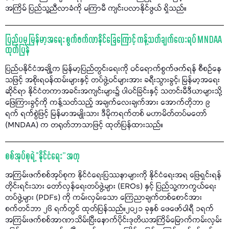
အကြိမ် ပြည်သူ့ညီလာခံကို မကြာမီ ကျင်းပလာနိုင်ဖွယ် ရှိသည်။
ပြည်ပမှ မြန်မာ့အရေး စွက်ဖက်လာနိုင်ခြေကြောင့် ကန့်သတ်ချက်လေးရပ် MNDAA
ထုတ်ပြန်
ပြည်ပနိုင်ငံအချို့က မြန်မာ့ပြည်တွင်းရေးကို ဝင်ရောက်စွက်ဖက်ရန် စီစဉ်နေ
သဖြင့် အစိုးရဝန်ထမ်းများနှင့် တပ်ဖွဲ့ဝင်များအား ခရီးသွားခွင့်၊ မြန်မာ့အရေး
ဆိုင်ရာ နိုင်ငံတကာအခင်းအကျင်းများ၌ ပါဝင်ခြင်းနှင့် သတင်းမီဒီယာများသို့
ဖြေကြားခွင့်ကို ကန့်သတ်သည့် အချက်လေးချက်အား အောက်တိုဘာ ၉
ရက် ရက်စွဲဖြင့် မြန်မာအမျိုးသား ဒီမိုကရက်တစ် မဟာမိတ်တပ်မတော်
(MNDAA) က တရုတ်ဘာသာဖြင့် ထုတ်ပြန်ထားသည်။
စစ်အုပ်စုရဲ့ “နိုင်ငံရေး” အတု
အကြမ်းဖက်စစ်အုပ်စုက နိုင်ငံရေးပြဿနာများကို နိုင်ငံရေးအရ ဖြေရှင်းရန်
တိုင်းရင်းသား တော်လှန်ရေးတပ်ဖွဲ့များ (EROs) နှင့် ပြည်သူ့ကာကွယ်ရေး
တပ်ဖွဲ့များ (PDFs) ကို ကမ်းလှမ်းသော ကြေညာချက်တစ်စောင်အား
စက်တင်ဘာ ၂၆ ရက်တွင် ထုတ်ပြန်သည်။၂၀၂၁ ခုနှစ် ဖေဖော်ဝါရီ ၁ရက်
အကြမ်းဖက်စစ်အာဏာသိမ်းပြီးနောက်ပိုင်းဒုတိယအကြိမ်မြောက်ကမ်းလှမ်း