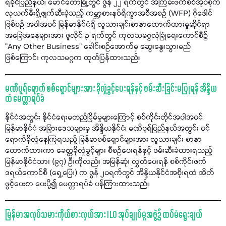
ရခိုင်ပြည်နယ်၊ မောင်တောမြို့တွင် ဇွန် ၂၂ ရက်တွင် အကြမ်းဖက်စစ်အုပ်စုက
လုယက်မီးရှို့ဖျက်ဆီးခဲ့သည့် ကမ္ဘာ့စားနပ်ရိက္ခာအစီအစဉ် (WFP) ဂိုဒေါင်
ဖြစ်စဉ် အပါအဝင် မြန်မာနိုင်ငံရှိ လူသားချင်းစာနာထောက်ထားမှုဆိုင်ရာ
အခြေအနေများအား ဇူလိုင် ၃ ရက်တွင် ကုလသမဂ္ဂလုံခြုံရေးကောင်စီ၌
"Any Other Business” ခေါင်းစဉ်အောက်မှ ဆွေးနွေးသွားမည်
ဖြစ်ကြောင်း ကုလသမဂ္ဂက ထုတ်ပြန်ထားသည်။
မဏိပူရ်ရောက် စစ်ရှောင်များအား ခိုလှုံခွင့်ပေးရန်နှင့် ဖမ်းဆီးခြင်းမပြုရန် အိန္ဒိယ
ထံ မေတ္တာရပ်ခံ
နိုင်ငံအတွင်း နိုင်ငံရေးမတည်ငြိမ်မှုများကြောင့် စစ်ကိုင်းတိုင်အပါအဝင်
မြန်မာနိုင်ငံ အခြားဒေသများမှ အိန္ဒိယနိုင်ငံ၊ မဏိပူရ်ပြည်နယ်အတွင်း ဝင်
ရောက်ခိုလှုံနေကြရသည့် မြန်မာစစ်ရှောင်များအား လူသားချင်း စာနာ
ထောက်ထားကာ ခေတ္တခိုလှုံခွင့်များ စီစဉ်ပေးရန်နှင့် ဖမ်းဆီးခံထားရသည့်
မြန်မာနိုင်ငံသား (၉၇) ဦးကိုလည်း အမြန်ဆုံး လွှတ်ပေးရန် စစ်ကိုင်းဖက်
ဒရယ်ကောင်စီ (ရှေ့ပြေး) က ဇွန် ၂၀ရက်တွင် အိန္ဒိယနိုင်ငံအစိုးရထံ အိတ်
ဖွင့်ပေးစာ ပေးပို့၍ မေတ္တာရပ်ခံ ပန်ကြားထားသည်။
မြန်မာအလုပ်သမားကိုယ်စားလှယ်အား ILO အုပ်ချုပ်မှုအဖွဲ့၌ ထပ်မံရွေးချယ်