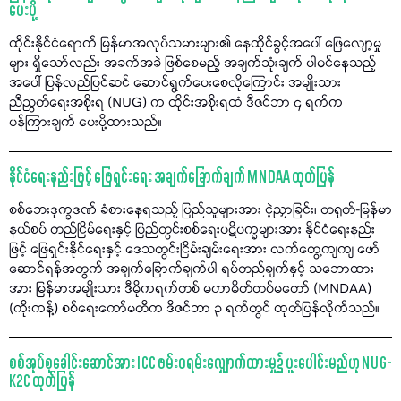
ပေးပို့
ထိုင်းနိုင်ငံရောက် မြန်မာအလုပ်သမားများ၏ နေထိုင်ခွင့်အပေါ် ဖြေလျော့မှု
များ ရှိသော်လည်း အခက်အခဲ ဖြစ်စေမည့် အချက်သုံးချက် ပါဝင်နေသည့်
အပေါ် ပြန်လည်ပြင်ဆင် ဆောင်ရွက်ပေးစေလိုကြောင်း အမျိုးသား
ညီညွတ်ရေးအစိုးရ (NUG) က ထိုင်းအစိုးရထံ ဒီဇင်ဘာ ၄ ရက်က
ပန်ကြားချက် ပေးပို့ထားသည်။
နိုင်ငံရေးနည်းဖြင့် ဖြေရှင်းရေး အချက်ခြောက်ချက် MNDAA ထုတ်ပြန်
စစ်ဘေးဒုက္ခဒဏ် ခံစားနေရသည့် ပြည်သူများအား ငဲ့ညှာခြင်း၊ တရုတ်-မြန်မာ
နယ်စပ် တည်ငြိမ်ရေးနှင့် ပြည်တွင်းစစ်ရေးပဋိပက္ခများအား နိုင်ငံရေးနည်း
ဖြင့် ဖြေရှင်းနိုင်ရေးနှင့် ဒေသတွင်းငြိမ်းချမ်းရေးအား လက်တွေ့ကျကျ ဖော်
ဆောင်ရန်အတွက် အချက်ခြောက်ချက်ပါ ရပ်တည်ချက်နှင့် သဘောထား
အား မြန်မာအမျိုးသား ဒီမိုကရက်တစ် မဟာမိတ်တပ်မတော် (MNDAA)
(ကိုးကန့်) စစ်ရေးကော်မတီက ဒီဇင်ဘာ ၃ ရက်တွင် ထုတ်ပြန်လိုက်သည်။
စစ်အုပ်စုခေါင်းဆောင်အား ICC ဖမ်းဝရမ်းလျှောက်ထားမှု၌ ပူးပေါင်းမည်ဟု NUG-
K2C ထုတ်ပြန်