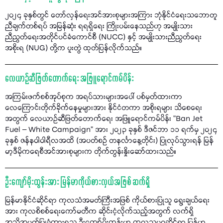
၂၀၂၄ ခုနှစ်တွင် တော်လှန်ရေးအင်အားစုများအကြား ဘုံနိုင်ငံရေးသဘောတူ
ညီချက်တစ်ရပ် အမြန်ဆုံး ရရရှိရေး ကြိုးပမ်းနေသည်ဟု အမျိုးသား
ညီညွတ်ရေးအတိုင်ပင်ခံကောင်စီ (NUCC) နှင့် အမျိုးသားညီညွတ်ရေး
အစိုးရ (NUG) တို့က ပူးတွဲ ထုတ်ပြန်လိုက်သည်။
လေယာဉ်ဆီဖြတ်တောက်ရေး အဖြူရောင်ကမ်ပိန်း
အကြမ်းဖက်စစ်အုပ်စုက အရပ်သားများအပေါ် ပစ်မှတ်ထားကာ
လေကြောင်းတိုက်ခိုက်နေမှုများအား နိုင်ငံတကာ အစိုးရများ သိစေရေး
အတွက် လေယာဉ်ဆီဖြတ်တောက်ရေး အဖြူရောင်ကမ်ပိန်း "Ban Jet
Fuel – White Campaign” အား ၂၀၂၃ ခုနှစ် ဒီဇင်ဘာ ၁၁ ရက်မှ ၂၀၂၄
ခုနှစ် ဇန်နဝါဝါရီလအထိ (အပတ်စဉ် တနင်္လာနေ့တိုင်း) ပြုလုပ်သွားရန် မြန်
မာ့ဒီမိုကရေစီအင်အားစုများက တိုက်တွန်းနှိုးဆော်ထားသည်။
ဦးကျော်မိုးထွန်းအား မြန်မာကိုယ်စားလှယ်အဖြစ် ဆက်ရှိ
မြန်မာနိုင်ငံဆိုင်ရာ ကုလသံအမတ်ကြီးအဖြစ် ကိုယ်စားပြုသူ ရွေးချယ်ရေး
အား ကုလစိစစ်ရေးကော်မတီက ဆိုင်းငံ့လိုက်သည့်အတွက် လက်ရှိ
အသိအမှတ်ပြုခံထားရသူ ဦးကျော်မိုးထွန်းမှာ ကုလသမဂ္ဂဆိုင်ရာ မြန်မာ