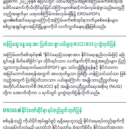
မှုဖြစ်ကာ ၂၀၂၂ခုနှစ် ဧပြီလတွင် ပထမအကြိမ်အဖြစ်အကြမ်းဖက်စစ်အုပ်စု
ခေါင်းဆောင်ကိုယ်တိုင်ရုပ်မြင်သံကြားမှတစ်ဆင့်ကမ်းလှမ်းခဲ့ဖူးသည်။မတူညီ
သည့်အချက်မှာ ယခုတစ်ကြိမ်ကမ်းလှမ်းချိန်၌ EROs၊PDFs
များ၏စစ်ဆင်ရေးများကြောင့်အကြမ်းဖက်စစ်အုပ်စုဘက်မှစစ်စခန်းများ၊
စစ်ဌာနချုပ်များအပြင်မြို့များကိုပါ လက်လွှတ်နေရချိန်ဖြစ်သည်။
ဟန်ပြဆွေးနွေးရေးအား ပြတ်သားစွာ ပယ်ချဟု NUCC၊ NUG ပူးတွဲထုတ်ပြန်
အကြမ်းဖက်စစ်အုပ်စု၏ "နိုင်ငံရေးပြဿနာအား နိုင်ငံရေးနည်းလမ်းဖြင့် ဖြေ
ရှင်းရန် ဖိတ်ခေါ်ခြင်း"မှာ တိုင်းရင်းသား လက်နက်ကိုင်အဖွဲ့အစည်းများ၊ ပြည်
သူ့ကာကွယ်ရေးတပ်မတော်(PDF) များ သပ်လျှိုဖြိုခွဲရန်နှင့် နိုင်ငံတကာ
အမြင်ကောင်းစေရန်အတွက် အားထုတ်မှုသာ ဖြစ်ပြီး ဟန်ပြသပ်သပ်သာ ဖြစ်
သည့်အတွက် ပြတ်ပြတ်သားသား ပယ်ချကြောင်း အမျိုးသားညီညွတ်ရေး
အတိုင်ပင်ခံကောင်စီ (NUCC) နှင့် အမျိုးသားညီညွတ်ရေးအစိုးရ (NUG)
တို့က အောက်တိုဘာ ၁ ရက်တွင် ပူးတွဲထုတ်ပြန်လိုက်သည်။.
MNDAA ၏ နိုင်ငံတော်ဆိုင်ရာ ရပ်တည်ချက် ထုတ်ပြန်
စစ်မှန်သည့် ကိုယ်ပိုင်အုပ်ချုပ်ခွင့် ရရှိရေးဟူသည့် နိုင်ငံရေးရပ်တည်ချက်ကို
လုံးဝပြောင်းလဲမည် မဟုတ်ဘဲ နိုင်ငံတော်မှ ခွဲထွက်ခြင်း၊ နိုင်ငံတော်အာဏာ