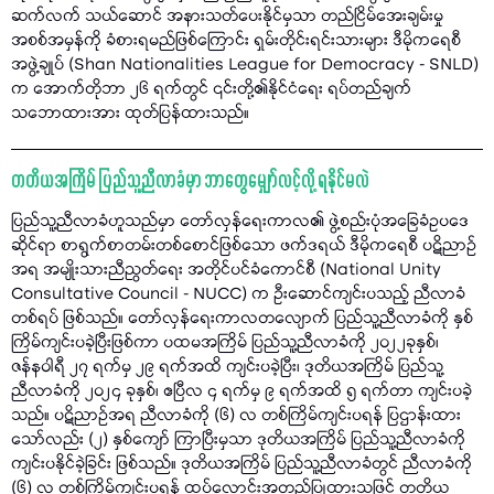
ဆက်လက် သယ်ဆောင် အနားသတ်ပေးနိုင်မှသာ တည်ငြိမ်အေးချမ်းမှု
အစစ်အမှန်ကို ခံစားရမည်ဖြစ်ကြောင်း ရှမ်းတိုင်းရင်းသားများ ဒီမိုကရေစီ
အဖွဲ့ချုပ် (Shan Nationalities League for Democracy - SNLD)
က အောက်တိုဘာ ၂၆ ရက်တွင် ၎င်းတို့၏နိုင်ငံရေး ရပ်တည်ချက်
သဘောထားအား ထုတ်ပြန်ထားသည်။
တတိယအကြိမ် ပြည်သူ့ညီလာခံမှာ ဘာတွေမျှော်လင့်လို့ ရနိုင်မလဲ
ပြည်သူ့ညီလာခံဟူသည်မှာ တော်လှန်ရေးကာလ၏ ဖွဲ့စည်းပုံအခြေခံဥပဒေ
ဆိုင်ရာ စာရွက်စာတမ်းတစ်စောင်ဖြစ်သော ဖက်ဒရယ် ဒီမိုကရေစီ ပဋိညာဉ်
အရ အမျိုးသားညီညွတ်ရေး အတိုင်ပင်ခံကောင်စီ (National Unity
Consultative Council - NUCC) က ဦးဆောင်ကျင်းပသည့် ညီလာခံ
တစ်ရပ် ဖြစ်သည်။ တော်လှန်ရေးကာလတလျောက် ပြည်သူ့ညီလာခံကို နှစ်
ကြိမ်ကျင်းပခဲ့ပြီးဖြစ်ကာ ပထမအကြိမ် ပြည်သူ့ညီလာခံကို ၂၀၂၂ခုနှစ်၊
ဇန်နဝါရီ ၂၇ ရက်မှ ၂၉ ရက်အထိ ကျင်းပခဲ့ပြီး၊ ဒုတိယအကြိမ် ပြည်သူ့
ညီလာခံကို ၂၀၂၄ ခုနှစ်၊ ဧပြီလ ၄ ရက်မှ ၉ ရက်အထိ ၅ ရက်တာ ကျင်းပခဲ့
သည်။ ပဋိညာဉ်အရ ညီလာခံကို (၆) လ တစ်ကြိမ်ကျင်းပရန် ပြဌာန်းထား
သော်လည်း (၂) နှစ်ကျော် ကြာပြီးမှသာ ဒုတိယအကြိမ် ပြည်သူ့ညီလာခံကို
ကျင်းပနိုင်ခဲ့ခြင်း ဖြစ်သည်။ ဒုတိယအကြိမ် ပြည်သူ့ညီလာခံတွင် ညီလာခံကို
(၆) လ တစ်ကြိမ်ကျင်းပရန် ထပ်လောင်းအတည်ပြုထားသဖြင့် တတိယ