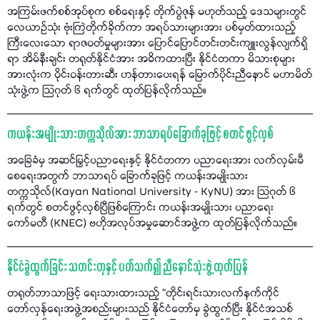
အကြမ်းဖက်စစ်အုပ်စုက စစ်ရေးနှင့် တိုက်ပွဲဇုန် မဟုတ်သည့် ဒေသများတွင်
လေယာဉ်သုံး ဗုံးကြဲတိုက်ခိုက်ကာ အရပ်သားများအား ပစ်မှတ်ထားသည့်
ကြီးလေးသော ရာဇဝတ်မှုများအား ပြောင်ပြောင်တင်းတင်းကျူးလွန်လျက်ရှိ
ရာ အိမ်နီးချင်း တရုတ်နိုင်ငံအား အဓိကထားပြီး နိုင်ငံတကာ မိသားစုများ
အားလုံးက ဝိုင်းဝန်းတားဆီး ဟန်တားပေးရန် မြောက်ပိုင်းညီနောင် မဟာမိတ်
သုံးဖွဲ့က သြဂုတ် ၆ ရက်တွင် ထုတ်ပြန်လိုက်သည်။
ကယန်းအမျိုးသားတက္ကသိုလ်အား ဘာသာရပ်ခြောက်ခုဖြင့် စတင် ဖွင့်လှစ်
အခြေခံမှ အဆင်မြှင့်ပညာရေးနှင့် နိုင်ငံတကာ ပညာရေးအား လက်လှမ်းမီ
စေရေးအတွက် ဘာသာရပ် ခြောက်ခုဖြင့် ကယန်းအမျိုးသား
တက္ကသိုလ်(Kayan National University - KyNU) အား သြဂုတ် ၆
ရက်တွင် စတင်ဖွင့်လှစ်ပြီဖြစ်ကြောင်း ကယန်းအမျိုးသား ပညာရေး
ကော်မတီ (KNEC) ဗဟိုအလုပ်အမှုဆောင်အဖွဲ့က ထုတ်ပြန်လိုက်သည်။
နိုင်ငံခွဲထွက်ခြင်း သတင်းတုနှင့် ပတ်သက်၍ ညီနောင်သုံးဖွဲ့ ထုတ်ပြန်
တရုတ်ဘာသာဖြင့် ရေးသားထားသည့် “တိုင်းရင်းသားလက်နက်ကိုင်
တော်လှန်ရေးအဖွဲ့အစည်းများသည် နိုင်ငံတော်မှ ခွဲထွက်ပြီး နိုင်ငံအသစ်