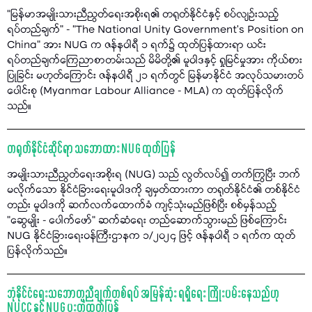
“မြန်မာအမျိုးသားညီညွတ်ရေးအစိုးရ၏ တရုတ်နိုင်ငံနှင့် စပ်လျဉ်းသည့်
ရပ်တည်ချက်” - “The National Unity Government’s Position on
China” အား NUG က ဇန်နဝါရီ ၁ ရက်၌ ထုတ်ပြန်ထားရာ ယင်း
ရပ်တည်ချက်ကြေညာစာတမ်းသည် မိမိတို့၏ မူဝါဒနှင့် ရှုမြင်မှုအား ကိုယ်စား
ပြုခြင်း မဟုတ်ကြောင်း ဇန်နဝါရီ ၂၁ ရက်တွင် မြန်မာနိုင်ငံ အလုပ်သမားတပ်
ပေါင်းစု (Myanmar Labour Alliance - MLA) က ထုတ်ပြန်လိုက်
သည်။
တရုတ်နိုင်ငံဆိုင်ရာ သဘောထား NUG ထုတ်ပြန်
အမျိုးသားညီညွတ်ရေးအစိုးရ (NUG) သည် လွတ်လပ်၍ တက်ကြွပြီး ဘက်
မလိုက်သော နိုင်ငံခြားရေးမူဝါဒကို ချမှတ်ထားကာ တရုတ်နိုင်ငံ၏ တစ်နိုင်ငံ
တည်း မူဝါဒကို ဆက်လက်ထောက်ခံ ကျင့်သုံးမည်ဖြစ်ပြီး စစ်မှန်သည့်
"ဆွေမျိုး - ပေါက်ဖော်" ဆက်ဆံရေး တည်ဆောက်သွားမည် ဖြစ်ကြောင်း
NUG နိုင်ငံခြားရေးဝန်ကြီးဌာနက ၁/၂၀၂၄ ဖြင့် ဇန်နဝါရီ ၁ ရက်က ထုတ်
ပြန်လိုက်သည်။
ဘုံနိုင်ငံရေးသဘောတူညီချက်တစ်ရပ် အမြန်ဆုံး ရရှိရေး ကြိုးပမ်းနေသည်ဟု
NUCC နှင့် NUG ပူးတွဲထုတ်ပြန်