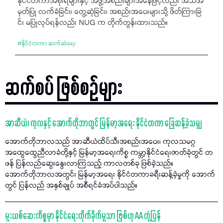
နိုင်ငံတကာအစိုးရများနှင့် အဖွဲ့အစည်းများအနေဖြင့်လည်း အသိအ
မှတ်ပြု လက်ခံခြင်း၊ တွေ့ဆုံခြင်း၊ အစည်းအဝေးများသို့ ဖိတ်ကြားခြ
င်း မပြုလုပ်ရန်လည်း NUG က တိုက်တွန်းထားသည်။
#
နိုင်ငံတကာ ဆက်ဆံရေး
ဆက်စပ် ဖြစ်စဉ်များ
အာဆီယံ၊ ကုလနှင့် အောက်တိုဘာတွင် မြန်မာ့အရေး နိုင်ငံတကာ ခြေဆန့်ခဲ့သမျှ
အောက်တိုဘာလသည် အာဆီယံထိပ်သီးအစည်းအဝေး၊ ကုလသမဂ္ဂ
အထွေထွေညီလာခံတို့နှင့် မြန်မာ့အရေးကိစ္စ ကမ္ဘာ့နိုင်ငံရေးဇာတ်ခုံတွင် တ
ဖန် ပြန်လည်ဆွေးနွေးလာကြသည့် ကာလတစ်ခု ဖြစ်ခဲ့သည်။
အောက်တိုဘာလအတွင်း မြန်မာ့အရေး နိုင်ငံတကာခရီးဆန့်ခဲ့မှုကို အောက်
တွင် ပြန်လည် အနှစ်ချုပ် အစီရင်ခံအပ်ပါသည်။
မူးယစ်ဆေးကိစ္စမှာ နိုင်ငံရေးတိုက်ခိုက်မှုသာ ဖြစ်ဟု AA တုံ့ပြန်