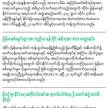
ထည့်သွင်းသုံးနှုန်းထားခြင်းသည် အာဏာသိမ်း အကြမ်းဖက်စစ်အုပ်စုအား
တရားဝင်မှုပေးသည့် အဓိပ္ပာယ်သက်ရောက်သည့်အတွက် ထိုင်း၊ မြန်မာနှင့်
နိုင်ငံတကာမှ အရပ်ဘက် အဖွဲ့အစည်းပေါင်း ၃၁၂ ဖွဲ့က ထိုင်း ဒုတိယ
ဝန်ကြီးချုပ်နှင့် နိုင်ငံခြားရေးဝန်ကြီးParnpree Bahiddha-Nukara
အား လိပ်မူ၍ ဧပြီ ၂၁ ရက်က အိပ်ဖွင့်ပေးစာပို့ ကန့်ကွက်ထားသည်။
မြန်မာစစ်ရှောင်များအား ကူညီပေးရန် ထိုင်းအစိုးရအား NUG မေတ္တာရပ်ခံ
ထိုင်း-မြန်မာနယ်စပ် ကုန်သွယ်ရေးမြို့ဖြစ်သည့် မြဝတီမြို့နှင့် အနီးတဝိုက်၌
တော်လှန်ရေးအင်အားစုများနှင့် အကြမ်းဖက်စစ်အုပ်စု အကြား တိုက်ပွဲများ
ဖြစ်ပွားလျက်ရှိရာ စစ်အုပ်စုဘက်မှ အရပ်သားများကိုပါပစ်မှတ်ထား
တိုက်ခိုက်သည့်အတွက် ထိုင်းနိုင်ငံဘက်သို့ ထွက်ပြေးလာကြရသော မြန်မာ
စစ်ရှောင်များ ပိုများလာမည် ဖြစ်သည့်အတွက် ကူညီထောက်ပံ့ပေးရန်
အမျိုးသားညီညွတ်ရေးအစိုးရ (NUG) က ဧပြီ ၂၁ ရက်တွင် ထိုင်းအစိုးရထံ
မေတ္တာရပ်ခံစာပေးပို့ထားသည်။
ရိုဟင်ဂျာ နိုင်ငံရေးအတိုင်ပင်ခံအင်အားစု ပေါ်ပေါက်ရေး ဦးဆောင်အဖွဲ့ (ယာယီ)
ဖွဲ့စည်း