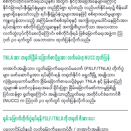
စစ်ကိုင်းတိုင်း(ဖက်ဒရယ်ယူနစ်) အတွင်း နိုင်ငံ့အခြေအနေများကြောင့်
နိုင်ငံခြားရင်းနှီးမြှုပ်နှံမှုများ တည်ငြိမ်စွာ ရပ်တည်၊ လည်ပတ်နိုင်ရေး၌ စိန်ခေါ်
မှုများရှိနေသော်လည်း ရင်းနှီးမြှုပ်နှံသူများအနေဖြင့် စစ်ရာဇဝတ်မှုများစွာ
ကျူးလွန်ထားသည့် အကြမ်းဖက်စစ်အုပ်စုနှင့် အကျိုးတူပူးပေါင်းနေခြင်းအား
ရပ်တန့်ကာ စစ်ကိုင်းပြည်သူ့ဆန္ဒနှင့် အကျိုးစီးပွားကိုသာ အလေးထား၊
လက်တွဲလုပ်ကိုင်စေလိုကြောင်း စစ်ကိုင်းဖိုရမ် ဖြစ်မြောက်ရေးအဖွဲ့က သြ
ဂုတ် ၃၁ ရက်တွင် သဘောထား ထုတ်ပြန်လိုက်သည်။
TNLA အား တရုတ်ခြိမ်းခြောက်စာပို့မှုအား လက်မခံဟု NUCC ထုတ်ပြန်
တအာင်းအမျိုးသား လွတ်မြောက်ရေးတပ်မတော် (PSLF/TNLA) တိုက်ပွဲ
များ ဖော်ဆောင်မှုအား ရပ်ဆိုင်းရန် တရုတ်နိုင်ငံ ရွှေလီမြို့ အမျိုးသား
လုံခြုံရေးကော်မတီက ခြိမ်းခြောက်စာပေးပို့ခဲ့မှုမှာ TNLA နှင့် မြန်မာပြည်
သူများ၏ တော်လှန်ရေးအပေါ် ရိုင်းပြစွာ ခြိမ်းခြောက်စော်ကားမှုဖြစ်၍
ပြင်းထန်စွာ ရှုတ်ချကြောင်း အမျိုးသားညီညွတ်ရေး အတိုင်ပင်ခံကောင်စီ
(NUCC) က သြဂုတ် ၃၁ ရက်တွင် ထုတ်ပြန်လိုက်သည်။
ရှမ်းမြောက်တိုက်ပွဲရပ်ရန် PSLF/TNLA ကို တရုတ် ဖိအားပေး
ပလောင်ပြည်နယ် လွတ်မြောက်ရေးတပ်ဦး / တအာင်းအမျိုးသား