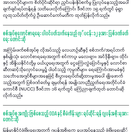
အာဏာပိုင်များက စိတ်ပိုင်းဆိုင်ရာ ညှင်းပန်းနှိပ်စက်မှု ပြုလုပ်နေသည့်အပေါ်
ချက်ချင်းရပ်တန့်ရန် သတိပေးလိုက်ကြောင်း ဒီဇင်ဘာ ၁၅ ရက်တွင် မုံရွာ
လူထုသပိတ်တိုက်ပွဲ ဦးဆောင်ကော်မတီက ထုတ်ပြန်လိုက်သည်။
စစ်အုပ်စုလောင်စာရရေး ပါဝင်ပတ်သက်နေသည် လု်ပငန်း ၁၂ ခုအား ပြစ်ဒဏ်ခတ်
ရေး တောင်းဆို
အကြမ်းဖက်စစ်အုပ်စု လိုအပ်သည့် လေယာဉ်ဆီနှင့် စစ်ဘက်/အရပ်ဘက်
နှစ်မျိုးသုံး လောင်စာရရေးအတွက် စင်ကာပူ၊ မလေးရှား၊ အင်ဒိုနီးရှား၊ ထိုင်း
နှင့် အိန္ဒိယနိုင်ငံတို့မှ ဝယ်ယူရေးအတွက် ငွေကြေးလွှဲပြောင်းမှုနှင့် လောင်စာ
ဆီတဆင့်သိုလှောင်ပေးမှု၌ ပါဝင်သည့် ကုမ္ပဏီများ၊ ရေကြောင်းအာမခံနှင့်
သင်္ဘောအေဂျင်စီများအနေဖြင့် စီးပွားရေးပိတ်ဆို့ထားမှုအပေါ် ချိုးဖောက်
သည့်အတွက် ပြစ်ဒဏ်ခတ်မှု ချမှတ်ရန် အမျိုးသားညီညွတ်ရေးအတိုင်ပင်ခံ
ကောင်စီ (NUCC) ဒီဇင်ဘာ ၁၆ ရက်တွင် ကြေညာချက်ထုတ် တောင်းဆို
လိုက်သည်။
စစ်အုပ်စု အကျိုးဖြစ်စေသည့် ODA နှင့် စီမံကိန်းများ ရပ်ဆိုင်းရန် ဂျပန်အစိုးရအား
တောင်းဆို
မြန်မာနိုင်ငံဖွံ့ဖြိုးရေးအတွက် ဂျပန်အစိုးရက ပေးအပ်နေသည့် ဖွံ့ဖြိုးရေးဆို်