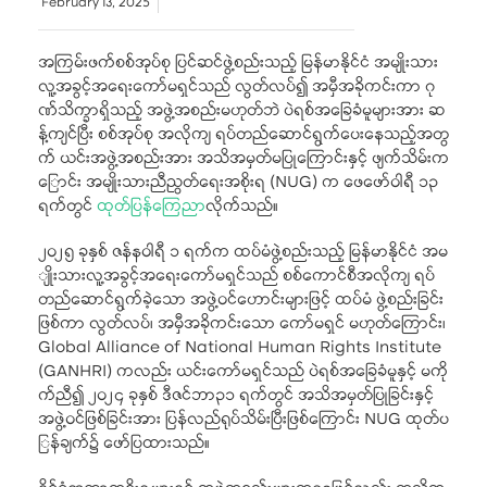
February 13, 2025
အကြမ်းဖက်စစ်အုပ်စု ပြင်ဆင်ဖွဲ့စည်းသည့် မြန်မာနိုင်ငံ အမျိုးသား
လူ့အခွင့်အရေးကော်မရှင်သည် လွတ်လပ်၍ အမှီအခိုကင်းကာ ဂု
ဏ်သိက္ခာရှိသည့် အဖွဲ့အစည်းမဟုတ်ဘဲ ပဲရစ်အခြေခံမူများအား ဆ
န့်ကျင်ပြီး စစ်အုပ်စု အလိုကျ ရပ်တည်ဆောင်ရွက်ပေးနေသည့်အတွ
က် ယင်းအဖွဲ့အစည်းအား အသိအမှတ်မပြုကြောင်းနှင့် ဖျက်သိမ်းက
ြောင်း အမျိုးသားညီညွတ်ရေးအစိုးရ (NUG) က ဖေဖော်ဝါရီ ၁၃
ရက်တွင်
ထုတ်ပြန်ကြေညာ
လိုက်သည်။
၂၀၂၅ ခုနှစ် ဇန်နဝါရီ ၁ ရက်က ထပ်မံဖွဲ့စည်းသည့် မြန်မာနိုင်ငံ အမ
ျိုးသားလူ့အခွင့်အရေးကော်မရှင်သည် စစ်ကောင်စီအလိုကျ ရပ်
တည်ဆောင်ရွက်ခဲ့သော အဖွဲ့ဝင်ဟောင်းများဖြင့် ထပ်မံ ဖွဲ့စည်းခြင်း
ဖြစ်ကာ လွတ်လပ်၊ အမှီအခိုကင်းသော ကော်မရှင် မဟုတ်ကြောင်း၊
Global Alliance of National Human Rights Institute
(GANHRI) ကလည်း ယင်းကော်မရှင်သည် ပဲရစ်အခြေခံမူနှင့် မကို
က်ညီ၍ ၂၀၂၄ ခုနှစ် ဒီဇင်ဘာ၃၁ ရက်တွင် အသိအမှတ်ပြုခြင်းနှင့်
အဖွဲ့ဝင်ဖြစ်ခြင်းအား ပြန်လည်ရုပ်သိမ်းပြီးဖြစ်ကြောင်း NUG ထုတ်ပ
ြန်ချက်၌ ဖော်ပြထားသည်။