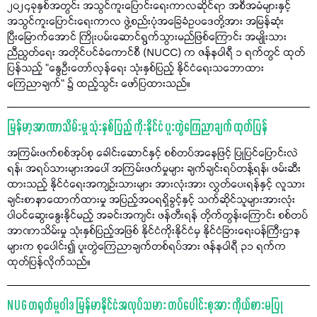
၂၀၂၄ခုနှစ်အတွင်း အသွင်ကူးပြောင်းရေးကာလဆိုင်ရာ အစီအမံများနှင့်
အသွင်ကူးပြောင်းရေးကာလ ဖွဲ့စည်းပုံအခြေခံဥပဒေတို့အား အမြန်ဆုံး
ပြီးမြောက်အောင် ကြိုးပမ်းဆောင်ရွက်သွားမည်ဖြစ်ကြောင်း အမျိုးသား
ညီညွတ်ရေး အတိုင်ပင်ခံကောင်စီ (NUCC) က ဇန်နဝါရီ ၁ ရက်တွင် ထုတ်
ပြန်သည့် "နွေဦးတော်လှန်ရေး သုံးနှစ်ပြည့် နိုင်ငံရေးသဘောထား
ကြေညာချက်" ၌ ထည့်သွင်း ဖော်ပြထားသည်။
မြန်မာ့အာဏာသိမ်းမှု သုံးနှစ်ပြည့် ကိုးနိုင်ငံ ပူးတွဲကြေညာချက် ထုတ်ပြန်
အကြမ်းဖက်စစ်အုပ်စု ခေါင်းဆောင်နှင့် စစ်တပ်အနေဖြင့် ပြုပြင်ပြောင်းလဲ
ရန်၊ အရပ်သားများအပေါ် အကြမ်းဖက်မှုများ ချက်ချင်းရပ်တန့်ရန်၊ ဖမ်းဆီး
ထားသည့် နိုင်ငံရေးအကျဉ်းသားများ အားလုံးအား လွှတ်ပေးရန်နှင့် လူသား
ချင်းစာနာထောက်ထားမှု အပြည့်အဝရရှိခွင့်နှင့် သက်ဆိုင်သူများအားလုံး
ပါဝင်ဆွေးနွေးနိုင်မည့် အခင်းအကျင်း ဖန်တီးရန် တိုက်တွန်းကြောင်း စစ်တပ်
အာဏာသိမ်းမှု သုံးနှစ်ပြည့်အဖြစ် နိုင်ငံကိုးနိုင်ငံမှ နိုင်ငံခြားရေးဝန်ကြီးဌာန
များက စုပေါင်း၍ ပူးတွဲကြေညာချက်တစ်ရပ်အား ဇန်နဝါရီ ၃၁ ရက်က
ထုတ်ပြန်လိုက်သည်။
NUG တရုတ်မူဝါဒ မြန်မာနိုင်ငံအလုပ်သမား တပ်ပေါင်းစုအား ကိုယ်စားမပြု