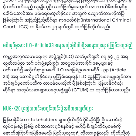
၂၀၁၆ - ၁၇ ခုနှစ်များအတွင်း ရခိုင်ပြည်နယ်၌ ဖြစ်ပွားခဲ့သော ရိုဟင်ဂျာများနှ
င့် ပတ်သက်သည့် လူမျိုးသုဉ်း သတ်ဖြတ်မှုအတွက် အာဏာသိမ်းစစ်အုပ်စု
ခေါင်းဆောင်အား ဖမ်းဝရမ်းထုတ်နိုင်ရေးအတွက် လျှောက်ထားလိုက်ပြီ
ဖြစ်ကြောင်း အပြည်ပြည်ဆိုင်ရာ ရာဇဝတ်ခုံရုံး(International Criminal
Court– ICC) က နိုဝင်ဘာ ၂၇ ရက်တွင် ထုတ်ပြန်လိုက်သည်။
စစ်အုပ်စုအား ILO – Article 33 အရ အလုံးစုံပိတ်ဆို့ အရေးယူရေး မူကြမ်း ရေးမည်
ကမ္ဘာ့အလုပ်သမားရေးရာ အဖွဲ့ချုပ်(ILO) သတ်မှတ်ချက် ၈၇ နှင့် ၂၉ အရ
လွတ်လပ်စွာ သင်းပင်းဖွဲ့စည်းခွင့်၊ အဓမ္မလုပ်အားခိုင်းစေမှုများနှင့်
ပတ်သက်၍ မလိုက်နာမှုအပေါ် ILO အခြေခံဥပဒေအပိုဒ် - ၃၃ (Article
33) အရ ဆောင်ရွက်နိုင်ရေး မူကြမ်းရေးရန် ILO ညွှန်ကြားရေးမှူးချုပ်အား
အုပ်ချုပ်မှုကော်မတီက တာဝန်ပေးလိုက်ပြီ ဖြစ်ကြောင်း မြန်မာနိုင်ငံလုံး
ဆိုင်ရာ အလုပ်သမားများသမဂ္ဂအဖွဲ့ချုပ် (CTUM) က ထုတ်ပြန်ထားသည်။
NUG-K2C ပူးတွဲသတင်းစာရှင်းလင်းပွဲ အဓိကအချက်များ
မြန်မာနိုင်ငံက stakeholders များကိုယ်တိုင် ပိုင်ဆိုင်ပြီး ဦးဆောင်တဲ့
လုပ်ငန်းစဉ် ဖြစ်ဖို့၊ စစ်အာဏာရှင်စနစ်နှင့် ဗဟိုဦးစီးချုပ်ကိုင်မှုစနစ်ကို
နောက်ကြောင်းမပြန်စေမယ့်၊ ပြည်သူလူထုရဲ့ လိုလားမှုနဲ့လည်း ကိုက်ညီတဲ့၊