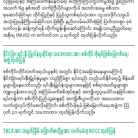
လုံခြုံရေးနှင့် အကြမ်းဖက်နှိမ်နင်းရေး ဗဟိုကြီးကြပ်ကွပ်ကဲမှုအဖွဲ့ ဖွဲ့စည်းကာ
အသက် ၆၅ နှစ်အထိ သက်ကြီးပိုင်းများကိုပါ အတင်းအဓမ္မ စစ်သား
စုဆောင်းခြင်းမှာ တိုင်းပြည်နှင့် ပြည်သူတစ်ရပ်လုံးအား လူသားဒိုင်းသဖွယ်
အသုံးပြုရန်ကြိုးပမ်းခြင်းသာ ဖြစ်ပြီး နည်းလမ်းပေါင်းစုံဖြင့် ပြတ်သားစွာ ခုခံ
တော်လှန်၊ ဆန့်ကျင်ရန် တိုက်တွန်းနှိုးဆော်ကြောင်း အမျိုးသားညီညွတ်ရေး
အစိုးရ (NUG) က စက်တင်ဘာ ၃ ရက်တွင် ထုတ်ပြန်လိုက်သည်။
နိုင်ငံခြားရင်းနှီးမြှုပ်နှံမှုဆိုင်ရာ သဘောထားအား စစ်ကိုင်းဖိုရမ်ဖြစ်မြောက်ရေး
အဖွဲ့ ထုတ်ပြန်
စစ်ကိုင်းတိုင်း(ဖက်ဒရယ်ယူနစ်) အတွင်း နိုင်ငံ့အခြေအနေများကြောင့်
နိုင်ငံခြားရင်းနှီးမြှုပ်နှံမှုများ တည်ငြိမ်စွာ ရပ်တည်၊ လည်ပတ်နိုင်ရေး၌ စိန်ခေါ်
မှုများရှိနေသော်လည်း ရင်းနှီးမြှုပ်နှံသူများအနေဖြင့် စစ်ရာဇဝတ်မှုများစွာ
ကျူးလွန်ထားသည့် အကြမ်းဖက်စစ်အုပ်စုနှင့် အကျိုးတူပူးပေါင်းနေခြင်းအား
ရပ်တန့်ကာ စစ်ကိုင်းပြည်သူ့ဆန္ဒနှင့် အကျိုးစီးပွားကိုသာ အလေးထား၊
လက်တွဲလုပ်ကိုင်စေလိုကြောင်း စစ်ကိုင်းဖိုရမ် ဖြစ်မြောက်ရေးအဖွဲ့က သြ
ဂုတ် ၃၁ ရက်တွင် သဘောထား ထုတ်ပြန်လိုက်သည်။
TNLA အား တရုတ်ခြိမ်းခြောက်စာပို့မှုအား လက်မခံဟု NUCC ထုတ်ပြန်