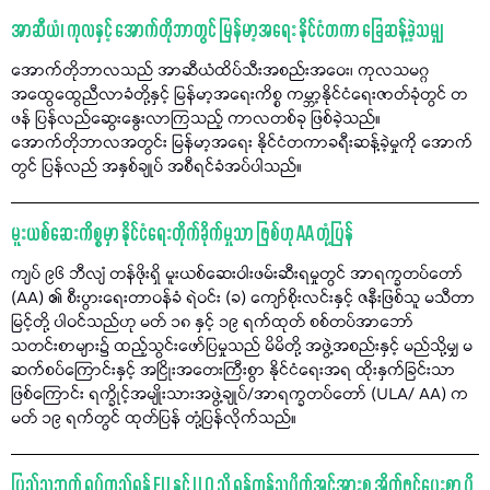
အာဆီယံ၊ ကုလနှင့် အောက်တိုဘာတွင် မြန်မာ့အရေး နိုင်ငံတကာ ခြေဆန့်ခဲ့သမျှ
အောက်တိုဘာလသည် အာဆီယံထိပ်သီးအစည်းအဝေး၊ ကုလသမဂ္ဂ
အထွေထွေညီလာခံတို့နှင့် မြန်မာ့အရေးကိစ္စ ကမ္ဘာ့နိုင်ငံရေးဇာတ်ခုံတွင် တ
ဖန် ပြန်လည်ဆွေးနွေးလာကြသည့် ကာလတစ်ခု ဖြစ်ခဲ့သည်။
အောက်တိုဘာလအတွင်း မြန်မာ့အရေး နိုင်ငံတကာခရီးဆန့်ခဲ့မှုကို အောက်
တွင် ပြန်လည် အနှစ်ချုပ် အစီရင်ခံအပ်ပါသည်။
မူးယစ်ဆေးကိစ္စမှာ နိုင်ငံရေးတိုက်ခိုက်မှုသာ ဖြစ်ဟု AA တုံ့ပြန်
ကျပ် ၉၆ ဘီလျံ တန်ဖိုးရှိ မူးယစ်ဆေးဝါးဖမ်းဆီးရမှုတွင် အာရက္ခတပ်တော်
(AA) ၏ စီးပွားရေးတာဝန်ခံ ရဲဝင်း (ခ) ကျော်စိုးလင်းနှင့် ဇနီးဖြစ်သူ မသီတာ
မြင့်တို့ ပါဝင်သည်ဟု မတ် ၁၈ နှင့် ၁၉ ရက်ထုတ် စစ်တပ်အာဘော်
သတင်းစာများ၌ ထည့်သွင်းဖော်ပြမှုသည် မိမိတို့ အဖွဲ့အစည်းနှင့် မည်သို့မျှ မ
ဆက်စပ်ကြောင်းနှင့် အငြိုးအတေးကြီးစွာ နိုင်ငံရေးအရ ထိုးနှက်ခြင်းသာ
ဖြစ်ကြောင်း ရက္ခိုင့်အမျိုးသားအဖွဲ့ချုပ်/အာရက္ခတပ်တော် (ULA/ AA) က
မတ် ၁၉ ရက်တွင် ထုတ်ပြန် တုံ့ပြန်လိုက်သည်။
ပြည်သူဘက် ရပ်တည်ရန် EU နှင့် ILO သို့ ရန်ကုန်သပိတ်အင်အားစု အိတ်ဖွင်ပေးစာ ပို့