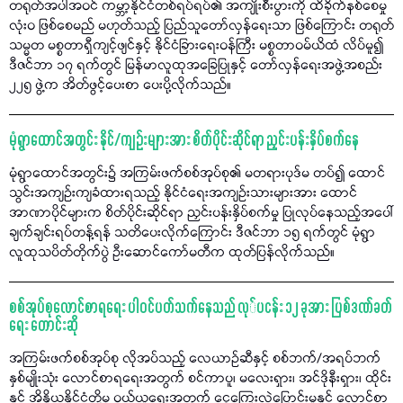
တရုတ်အပါအဝင် ကမ္ဘာ့နိုင်ငံတစ်ရပ်ရပ်၏ အကျိုးစီးပွားကို ထိခိုက်နစ်စေမှု
လုံးဝ ဖြစ်စေမည် မဟုတ်သည့် ပြည်သူတော်လှန်ရေးသာ ဖြစ်ကြောင်း တရုတ်
သမ္မတ မစ္စတာရှီကျင့်ဖျင်နှင့် နိုင်ငံခြားရေးဝန်ကြီး မစ္စတာဝမ်ယိထံ လိပ်မူ၍
ဒီဇင်ဘာ ၁၇ ရက်တွင် မြန်မာလူထုအခြေပြုနှင့် တော်လှန်ရေးအဖွဲ့အစည်း
၂၂၅ ဖွဲ့က အိတ်ဖွင့်ပေးစာ ပေးပို့လိုက်သည်။
မုံရွာထောင်အတွင်း နိုင်/ကျဉ်းများအား စိတ်ပိုင်းဆိုင်ရာ ညှင်းပန်းနှိပ်စက်နေ
မုံရွာထောင်အတွင်း၌ အကြမ်းဖက်စစ်အုပ်စု၏ မတရားပုဒ်မ တပ်၍ ထောင်
သွင်းအကျဉ်းကျခံထားရသည့် နိုင်ငံရေးအကျဉ်းသားများအား ထောင်
အာဏာပိုင်များက စိတ်ပိုင်းဆိုင်ရာ ညှင်းပန်းနှိပ်စက်မှု ပြုလုပ်နေသည့်အပေါ်
ချက်ချင်းရပ်တန့်ရန် သတိပေးလိုက်ကြောင်း ဒီဇင်ဘာ ၁၅ ရက်တွင် မုံရွာ
လူထုသပိတ်တိုက်ပွဲ ဦးဆောင်ကော်မတီက ထုတ်ပြန်လိုက်သည်။
စစ်အုပ်စုလောင်စာရရေး ပါဝင်ပတ်သက်နေသည် လု်ပငန်း ၁၂ ခုအား ပြစ်ဒဏ်ခတ်
ရေး တောင်းဆို
အကြမ်းဖက်စစ်အုပ်စု လိုအပ်သည့် လေယာဉ်ဆီနှင့် စစ်ဘက်/အရပ်ဘက်
နှစ်မျိုးသုံး လောင်စာရရေးအတွက် စင်ကာပူ၊ မလေးရှား၊ အင်ဒိုနီးရှား၊ ထိုင်း
နှင့် အိန္ဒိယနိုင်ငံတို့မှ ဝယ်ယူရေးအတွက် ငွေကြေးလွှဲပြောင်းမှုနှင့် လောင်စာ