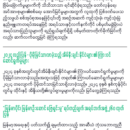
ခြိမ်းခြောက်မှုများကိကို သိသိသာသာ ရင်ဆိုင်ခဲ့ရသည်။ တော်လှန်ရေး
အင်အားစုများ၏စစ်ရေး အောင်မြင်မှုများအတွက် လူထုကို ပြစ်ဒဏ်ပေးသ
ည့်သဖွယ် စစ်အုပ်စုအနေဖြင့်၎င်းတို့ အစဉ်အဆက် ကျင့်သုံးခဲ့၊ ကျင့်သုံးမြဲ
နည်းဗျူဟာတရပ်အနေဖြင့် အရပ်သားနှင့်လက်နက်ကိုင် ပစ်မှတ်မခွဲခြားပဲ
အရပ်သားပြည်သူများကို ရည်ရွယ်ချက်ရှိရှိ ပစ်မှတ်ထားတိုက်ခိုက်ခြင်းကို
လည်း ဆက်လက်တွေ့မြင် ခဲ့ကြရသည်။
၂၀၂၄ လည်ပြန် - ပိုမိုမြင်သာလာခဲ့သည့် အိမ်နီးချင်းနိုင်ငံများ၏ ကြားဝင်
ဆောင်ရွက်မှုများ
၂၀၂၄ ခုနှစ်အတွင်းတွင်အိမ်နီးချင်းနိုင်ငံများ၏ ကြားဝင်ဆောင်ရွက်မှုများကို
ပိုမိုမြင်သာလာခဲ့သည်။အထူးသဖြင့် တရုတ်၏ ကြားဝင်ဆောင်ရွက်မှုများမှာ
၂၀၂၄ တလျောက် ပိုမိုထင်သာမြင်သာရှိလာခဲ့သည်။ ၂၀၂၄ ခုနှစ် နှစ်ကုန်ပိုင်း
တွင်မူ ထိုင်းနှင့် အိန္ဒိယတို့၏လှုပ်ရှားမှုများကိုလည်း မြင်တွေ့ခဲ့ကြရသည်။
“မြန်မာပိုင်၊ မြန်မာဦးဆောင် ဖြေရှင်းမှု" ရပ်တည်ချက် အရပ်ဘက်အဖွဲ့ ၂၆၀ ထုတ်
ပြန်
မြန်မာ့အရေးနှင့် ပတ်သက်၍ ချမှတ်ထားသည့် အာဆီယံ ဘုံသဘောတူညီ