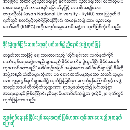
အခြေခံမှ အဆင်မြှင့်ပညာရေးနှင့် နိုင်ငံတကာ ပညာရေးအား လက်လှမ်းမီ
စေရေးအတွက် ဘာသာရပ် ခြောက်ခုဖြင့် ကယန်းအမျိုးသား
တက္ကသိုလ်(Kayan National University - KyNU) အား သြဂုတ် ၆
ရက်တွင် စတင်ဖွင့်လှစ်ပြီဖြစ်ကြောင်း ကယန်းအမျိုးသား ပညာရေး
ကော်မတီ (KNEC) ဗဟိုအလုပ်အမှုဆောင်အဖွဲ့က ထုတ်ပြန်လိုက်သည်။
နိုင်ငံခွဲထွက်ခြင်း သတင်းတုနှင့် ပတ်သက်၍ ညီနောင်သုံးဖွဲ့ ထုတ်ပြန်
တရုတ်ဘာသာဖြင့် ရေးသားထားသည့် “တိုင်းရင်းသားလက်နက်ကိုင်
တော်လှန်ရေးအဖွဲ့အစည်းများသည် နိုင်ငံတော်မှ ခွဲထွက်ပြီး နိုင်ငံအသစ်
ထူထောင်တော့မည်" ခေါင်းစဉ်အပြင် အခြားသော ခေါင်းစဉ်များဖြင့် မိမိတို့
အဖွဲ့အစည်းတံဆိပ်များသုံးကာ ၁၀ စောင်ထက်မနည်းသော သတင်းတုများ
အား လူမှုကွန်ရက်များပေါ်၌ ထုတ်ပြန်ခြင်းမှာ မဟုတ်မှန်ကြောင်းနှင့် အဖွဲ့
အစည်းအပေါ် တိုက်ခိုက်သူများအား ရှာဖွေဖော်ထုတ်၍ ပြင်းထန်စွာ
အရေးယူမည် ဖြစ်ကြောင်း ညီနောင်မဟာမိတ်သုံးဖွဲ့က ဇူလိုင် ၂၈ ရက်တွင်
ထုတ်ပြန်ထားသည်။
အပစ်ရပ်ရေးနှင့် ငြိမ်းချမ်းရေးအတွက် မြန်မာအား တွန်းအားပေးမည်ဟု တရုတ်
ပြောဆို