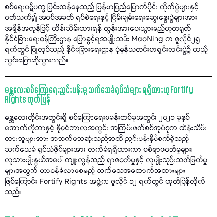
စစ်ရေးပဋိပက္ခ ပြင်းထန်နေသည့် မြန်မာပြည်မြောက်ပိုင်း တိုက်ပွဲများနှင့်
ပတ်သက်၍ အပစ်အခတ် ရပ်စဲရေးနှင့် ငြိမ်းချမ်းရေးဆွေးနွေးပွဲများအား
အရှိန်အဟုန်ဖြင့် ထိန်းသိမ်းထားရန် တွန်းအားပေးသွားမည်ဟုတရုတ်
နိုင်ငံခြားရေးဝန်ကြီးဌာန ပြောခွင့်ရအမျိုးသမီး MaoNing က ဇူလိုင်၂၅
ရက်တွင် ပြုလုပ်သည့် နိုင်ငံခြားရေးဌာန ပုံမှန်သတင်းစာရှင်းလင်းပွဲ၌ ထည့်
သွင်းပြောဆိုသွားသည်။
မန္တလေးစစ်ကြောရေးညှင်းပန်းမှု သက်သေခံရုပ်သံများ ရရှိထားဟု Fortify
Rights ထုတ်ပြန်
မန္တလေးတိုင်းအတွင်းရှိ စစ်ကြောရေးစခန်းတစ်ခုအတွင်း ၂၀၂၁ ခုနှစ်
အောက်တိုဘာနှင့် နိုဝင်ဘာလအတွင်း အကြမ်းဖက်စစ်အုပ်စုက ထိန်းသိမ်း
ထားသူများအား အသက်သေဆုံးသည်အထိ ညှင်းပန်းနှိပ်စက်ခဲ့သည့်
သက်သေခံ ရုပ်သံဖိုင်များအား လက်ခံရရှိထားကာ စစ်ရာဇဝတ်မှုများ၊
လူသားမျိုးနွယ်အပေါ် ကျူးလွန်သည့် ရာဇဝတ်မှုနှင့် လူမျိုးသုဉ်းသတ်ဖြတ်မှု
များအတွက် တာဝန်ခံလာစေမည့် သက်သေအထောက်အထားများ
ဖြစ်ကြောင်း Fortify Rights အဖွဲ့က ဇူလိုင် ၁၂ ရက်တွင် ထုတ်ပြန်လိုက်
သည်။