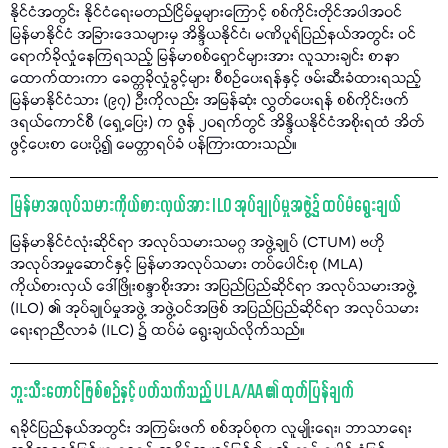
နိုင်ငံအတွင်း နိုင်ငံရေးမတည်ငြိမ်မှုများကြောင့် စစ်ကိုင်းတိုင်အပါအဝင်
မြန်မာနိုင်ငံ အခြားဒေသများမှ အိန္ဒိယနိုင်ငံ၊ မဏိပူရ်ပြည်နယ်အတွင်း ဝင်
ရောက်ခိုလှုံနေကြရသည့် မြန်မာစစ်ရှောင်များအား လူသားချင်း စာနာ
ထောက်ထားကာ ခေတ္တခိုလှုံခွင့်များ စီစဉ်ပေးရန်နှင့် ဖမ်းဆီးခံထားရသည့်
မြန်မာနိုင်ငံသား (၉၇) ဦးကိုလည်း အမြန်ဆုံး လွှတ်ပေးရန် စစ်ကိုင်းဖက်
ဒရယ်ကောင်စီ (ရှေ့ပြေး) က ဇွန် ၂၀ရက်တွင် အိန္ဒိယနိုင်ငံအစိုးရထံ အိတ်
ဖွင့်ပေးစာ ပေးပို့၍ မေတ္တာရပ်ခံ ပန်ကြားထားသည်။
မြန်မာအလုပ်သမားကိုယ်စားလှယ်အား ILO အုပ်ချုပ်မှုအဖွဲ့၌ ထပ်မံရွေးချယ်
မြန်မာနိုင်ငံလုံးဆိုင်ရာ အလုပ်သမားသမဂ္ဂ အဖွဲ့ချုပ် (CTUM) ဗဟို
အလုပ်အမှုဆောင်နှင့် မြန်မာအလုပ်သမား တပ်ပေါင်းစု (MLA)
ကိုယ်စားလှယ် ဒေါ်ဖြိုးစန္ဒာစိုးအား အပြည်ပြည်ဆိုင်ရာ အလုပ်သမားအဖွဲ့
(ILO) ၏ အုပ်ချုပ်မှုအဖွဲ့ အဖွဲ့ဝင်အဖြစ် အပြည်ပြည်ဆိုင်ရာ အလုပ်သမား
ရေးရာညီလာခံ (ILC) ၌ ထပ်မံ ရွေးချယ်လိုက်သည်။
ဘူးသီးတောင်ဖြစ်စဉ်နှင့် ပတ်သက်သည့် ULA/AA ၏ ထုတ်ပြန်ချက်
ရခိုင်ပြည်နယ်အတွင်း အကြမ်းဖက် စစ်အုပ်စုက လူမျိုးရေး၊ ဘာသာရေး