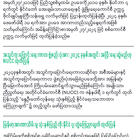
အမှတ်၂၇/၂၀၁၀ဖြင့် ပြည်သူ့စစ်မှုထမ်း ဥပဒေကို၂၀၁၀ ခုနှစ်၊ နိုဝင်ဘာ ၄
ရက်တွင် နိုင်ငံတော် အေးချမ်းသာယာရေးနှင့် ဖွံ့ဖြိုးရေးကောင်စီ ဥက္ကဌ
ဗိုလ်ချုပ်မှူးကြီးသန်းရွှေ လက်မှတ်ဖြင့် ပြဌာန်းထုတ်ပြန်ခဲ့ပြီး ၂၀၂၄ ခုနှစ်၊
ဖေဖော်ဝါရီ ၁၀ ရက်အား ဥပဒေ အာဏာတည်သည့်နေ့ရက်အဖြစ်
သတ်မှတ်ကြောင်း အမိန့်ကြော်ငြာစာအမှတ် ၂၇/၂၀၂၄ ဖြင့် စစ်ကောင်စီ
ဥက္ကဌ လက်မှတ်ဖြင့် ထုတ်ပြန်ခဲ့သည်။။
အသွင်ကူးပြောင်းရေးကာလ ဖွဲ့စည်းပုံအား ၂၀၂၄ ခုနှစ်အတွင်း အပြီးရေးဆွဲမည်ဟု
NUCC ထုတ်ပြန်
၂၀၂၄ခုနှစ်အတွင်း အသွင်ကူးပြောင်းရေးကာလဆိုင်ရာ အစီအမံများနှင့်
အသွင်ကူးပြောင်းရေးကာလ ဖွဲ့စည်းပုံအခြေခံဥပဒေတို့အား အမြန်ဆုံး
ပြီးမြောက်အောင် ကြိုးပမ်းဆောင်ရွက်သွားမည်ဖြစ်ကြောင်း အမျိုးသား
ညီညွတ်ရေး အတိုင်ပင်ခံကောင်စီ (NUCC) က ဇန်နဝါရီ ၁ ရက်တွင် ထုတ်
ပြန်သည့် "နွေဦးတော်လှန်ရေး သုံးနှစ်ပြည့် နိုင်ငံရေးသဘောထား
ကြေညာချက်" ၌ ထည့်သွင်း ဖော်ပြထားသည်။
မြန်မာ့အာဏာသိမ်းမှု သုံးနှစ်ပြည့် ကိုးနိုင်ငံ ပူးတွဲကြေညာချက် ထုတ်ပြန်
အကြမ်းဖက်စစ်အုပ်စု ခေါင်းဆောင်နှင့် စစ်တပ်အနေဖြင့် ပြုပြင်ပြောင်းလဲ