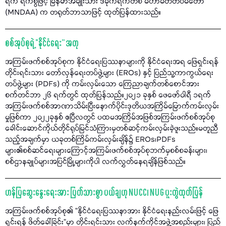
ရက် ရက်စွဲဖြင့် မြန်မာအမျိုးသား ဒီမိုကရက်တစ် မဟာမိတ်တပ်မတော်
(MNDAA) က တရုတ်ဘာသာဖြင့် ထုတ်ပြန်ထားသည်။
စစ်အုပ်စုရဲ့ “နိုင်ငံရေး” အတု
အကြမ်းဖက်စစ်အုပ်စုက နိုင်ငံရေးပြဿနာများကို နိုင်ငံရေးအရ ဖြေရှင်းရန်
တိုင်းရင်းသား တော်လှန်ရေးတပ်ဖွဲ့များ (EROs) နှင့် ပြည်သူ့ကာကွယ်ရေး
တပ်ဖွဲ့များ (PDFs) ကို ကမ်းလှမ်းသော ကြေညာချက်တစ်စောင်အား
စက်တင်ဘာ ၂၆ ရက်တွင် ထုတ်ပြန်သည်။၂၀၂၁ ခုနှစ် ဖေဖော်ဝါရီ ၁ရက်
အကြမ်းဖက်စစ်အာဏာသိမ်းပြီးနောက်ပိုင်းဒုတိယအကြိမ်မြောက်ကမ်းလှမ်း
မှုဖြစ်ကာ ၂၀၂၂ခုနှစ် ဧပြီလတွင် ပထမအကြိမ်အဖြစ်အကြမ်းဖက်စစ်အုပ်စု
ခေါင်းဆောင်ကိုယ်တိုင်ရုပ်မြင်သံကြားမှတစ်ဆင့်ကမ်းလှမ်းခဲ့ဖူးသည်။မတူညီ
သည့်အချက်မှာ ယခုတစ်ကြိမ်ကမ်းလှမ်းချိန်၌ EROs၊PDFs
များ၏စစ်ဆင်ရေးများကြောင့်အကြမ်းဖက်စစ်အုပ်စုဘက်မှစစ်စခန်းများ၊
စစ်ဌာနချုပ်များအပြင်မြို့များကိုပါ လက်လွှတ်နေရချိန်ဖြစ်သည်။
ဟန်ပြဆွေးနွေးရေးအား ပြတ်သားစွာ ပယ်ချဟု NUCC၊ NUG ပူးတွဲထုတ်ပြန်
အကြမ်းဖက်စစ်အုပ်စု၏ "နိုင်ငံရေးပြဿနာအား နိုင်ငံရေးနည်းလမ်းဖြင့် ဖြေ
ရှင်းရန် ဖိတ်ခေါ်ခြင်း"မှာ တိုင်းရင်းသား လက်နက်ကိုင်အဖွဲ့အစည်းများ၊ ပြည်