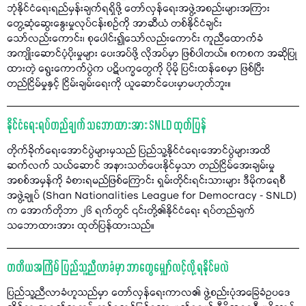
ဘုံနိုင်ငံရေးရည်မှန်းချက်ရရှိဖို့ တော်လှန်ရေးအဖွဲ့အစည်းများအကြား
တွေ့ဆုံဆွေးနွေးမှုလုပ်ငန်းစဥ်ကို အာဆီယံ တစ်နိုင်ငံချင်း
သော်လည်းကောင်း၊ စုပေါင်း၍သော်လည်းကောင်း ကူညီထောက်ခံ
အကျိုးဆောင်ပံ့ပိုးမှုများ ပေးအပ်ဖို့ လိုအပ်မှာ ဖြစ်ပါတယ်။ စကစက အဆိုပြု
ထားတဲ့ ရွေးကောက်ပွဲက ပဋိပက္ခတွေကို ပိုမို ပြင်းထန်စေမှာ ဖြစ်ပြီး
တည်ငြိမ်မှုနှင့် ငြိမ်းချမ်းရေးကို ယူဆောင်ပေးမှာမဟုတ်ဘူး။
နိုင်ငံရေးရပ်တည်ချက် သဘောထားအား SNLD ထုတ်ပြန်
တိုက်ခိုက်ရေးအောင်ပွဲများမှသည် ပြည်သူ့နိုင်ငံရေးအောင်ပွဲများအထိ
ဆက်လက် သယ်ဆောင် အနားသတ်ပေးနိုင်မှသာ တည်ငြိမ်အေးချမ်းမှု
အစစ်အမှန်ကို ခံစားရမည်ဖြစ်ကြောင်း ရှမ်းတိုင်းရင်းသားများ ဒီမိုကရေစီ
အဖွဲ့ချုပ် (Shan Nationalities League for Democracy - SNLD)
က အောက်တိုဘာ ၂၆ ရက်တွင် ၎င်းတို့၏နိုင်ငံရေး ရပ်တည်ချက်
သဘောထားအား ထုတ်ပြန်ထားသည်။
တတိယအကြိမ် ပြည်သူ့ညီလာခံမှာ ဘာတွေမျှော်လင့်လို့ ရနိုင်မလဲ
ပြည်သူ့ညီလာခံဟူသည်မှာ တော်လှန်ရေးကာလ၏ ဖွဲ့စည်းပုံအခြေခံဥပဒေ