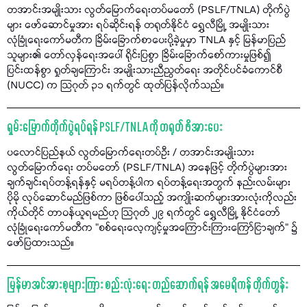
တအာင်းအမျိုးသား လွတ်မြောက်ရေးတပ်မတော် (PSLF/TNLA) တိုက်ပွဲ
များ ဖော်ဆောင်မှုအား ရပ်ဆိုင်းရန် တရုတ်နိုင်ငံ ရွှေလီမြို့ အမျိုးသား
လုံခြုံရေးကော်မတီက ခြိမ်းခြောက်စာပေးပို့ခဲ့မှုမှာ TNLA နှင့် မြန်မာပြည်
သူများ၏ တော်လှန်ရေးအပေါ် ရိုင်းပြစွာ ခြိမ်းခြောက်စော်ကားမှုဖြစ်၍
ပြင်းထန်စွာ ရှုတ်ချကြောင်း အမျိုးသားညီညွတ်ရေး အတိုင်ပင်ခံကောင်စီ
(NUCC) က သြဂုတ် ၃၁ ရက်တွင် ထုတ်ပြန်လိုက်သည်။
ရှမ်းမြောက်တိုက်ပွဲရပ်ရန် PSLF/TNLA ကို တရုတ် ဖိအားပေး
ပလောင်ပြည်နယ် လွတ်မြောက်ရေးတပ်ဦး / တအာင်းအမျိုးသား
လွတ်မြောက်ရေး တပ်မတော် (PSLF/TNLA) အနေဖြင့် တိုက်ပွဲများအား
ချက်ချင်းရပ်တန့်ရန်နှင့် မရပ်တန့်ပါက ရပ်တန့်ရေးအတွက် နည်းလမ်းများ
ပိုမို လုပ်ဆောင်မည်ဖြစ်ကာ ဖြစ်ပေါ်သည့် အကျိုးဆက်များအားလုံးကိုလည်း
ကိုယ်တိုင် တာဝန်ယူရမည်ဟု သြဂုတ် ၂၉ ရက်တွင် ရွှေလီမြို့ နိုင်ငံတော်
လုံခြုံရေးကော်မတီက "စစ်ရေးလေ့ကျင့်မှုအကြောင်းကြားကြော်ငြာချက်" ၌
ဖော်ပြထားသည်။
မြန်မာအင်အားစုများကြား စည်းလုံးရေး တည်ဆောက်ရန် အမေရိကန် တိုက်တွန်း