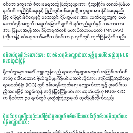
စစ်ဘေးဒုက္ခဒဏ် ခံစားနေရသည့် ပြည်သူများအား ငဲ့ညှာခြင်း၊ တရုတ်-မြန်မာ
နယ်စပ် တည်ငြိမ်ရေးနှင့် ပြည်တွင်းစစ်ရေးပဋိပက္ခများအား နိုင်ငံရေးနည်း
ဖြင့် ဖြေရှင်းနိုင်ရေးနှင့် ဒေသတွင်းငြိမ်းချမ်းရေးအား လက်တွေ့ကျကျ ဖော်
ဆောင်ရန်အတွက် အချက်ခြောက်ချက်ပါ ရပ်တည်ချက်နှင့် သဘောထား
အား မြန်မာအမျိုးသား ဒီမိုကရက်တစ် မဟာမိတ်တပ်မတော် (MNDAA)
(ကိုးကန့်) စစ်ရေးကော်မတီက ဒီဇင်ဘာ ၃ ရက်တွင် ထုတ်ပြန်လိုက်သည်။
စစ်အုပ်စုခေါင်းဆောင်အား ICC ဖမ်းဝရမ်းလျှောက်ထားမှု၌ ပူးပေါင်းမည်ဟု NUG-
K2C ထုတ်ပြန်
ရိုဟင်ဂျာများအပေါ် ကျူးလွန်သည့် ရာဇဝတ်မှုများအတွက် အကြမ်းဖက်စစ်
အုပ်စု ခေါင်းဆောင် ဗိုလ်ချုပ်မှူးကြီးမင်းအောင်လှိုင်အား အပြည်ပြည်ဆိုင်ရာ
ရာဇဝတ်ခုံရုံး (ICC) တွင် ဖမ်းဝရမ်းထုတ်ရေး လျှောက်ထားမှု၌ ပူးပေါင်းသ
ည့်အနေဖြင့် အစွမ်းကုန် အရှိန်မြှင့်ကြိုးပမ်း အားထုတ်မည်ဟု NUG-K2C
က နိုဝင်ဘာ ၃၀ ရက်တွင် ပူးတွဲကြေညာချက် ထုတ်ပြန်လိုက်သည်။
ရိုဟင်ဂျာ လူမျိုးသုဉ်းသတ်ဖြတ်မှုအတွက် စစ်ခေါင်းဆောင်ကို ဖမ်းဝရမ်းထုတ်ပေး
ရန် လျှောက်ထား