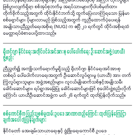
တော်လှန်ရေးအင်အားစုများနှင့် အကြမ်းဖက်စစ်အုပ်စု အကြား တိုက်ပွဲများ
ဖြစ်ပွားလျက်ရှိရာ စစ်အုပ်စုဘက်မှ အရပ်သားများကိုပါပစ်မှတ်ထား
တိုက်ခိုက်သည့်အတွက် ထိုင်းနိုင်ငံဘက်သို့ ထွက်ပြေးလာကြရသော မြန်မာ
စစ်ရှောင်များ ပိုများလာမည် ဖြစ်သည့်အတွက် ကူညီထောက်ပံ့ပေးရန်
အမျိုးသားညီညွတ်ရေးအစိုးရ (NUG) က ဧပြီ ၂၁ ရက်တွင် ထိုင်းအစိုးရထံ
မေတ္တာရပ်ခံစာပေးပို့ထားသည်။
ရိုဟင်ဂျာ နိုင်ငံရေးအတိုင်ပင်ခံအင်အားစု ပေါ်ပေါက်ရေး ဦးဆောင်အဖွဲ့ (ယာယီ)
ဖွဲ့စည်း
ညီညွတ်၍ အကျိုးသက်ရောက်မှုရှိသည့် ရိုဟင်ဂျာ နိုင်ငံရေးအင်အားစု
တစ်ရပ် ပေါ်ပေါက်လာရေးအတွက် ဦးဆောင်လှုပ်ရှားမှု (ယာယီ) အား တက်
ကြွလှုပ်ရှားသူများ၊ အဖွဲ့အစည်းများ၊ လူငယ်မျိုးဆက်သစ်နှင့်အမျိုးသမီး
ခေါင်းဆောင်များ၊ ရပ်ရွာအခြေပြု ခေါင်းဆောင်များဖြင် စုပေါင်းဖွဲ့စည်းလိုက်
ကြောင်း ယာယီဦးဆောင်အဖွဲ့က မတ် ၂၆ ရက်တွင် ထုတ်ပြန်လိုက်သည်။
စစ်ကောင်စီက ပြည်သူ့စစ်မှုထမ်းဥပဒေ အာဏာတည်ကြောင်း ထုတ်ပြန်ကြေငြာ
ချက်အပေါ် တုံ့ပြန်ချက်များ
နိုင်ငံတော် အေးချမ်းသာယာရေးနှင့် ဖွံ့ဖြိုးရေးကောင်စီ ဥပဒေ