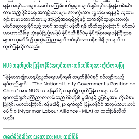
ရန်၊ အရပ်သားများအပေါ် အကြမ်းဖက်မှုများ ချက်ချင်းရပ်တန့်ရန်၊ ဖမ်းဆီး
ထားသည့် နိုင်ငံရေးအကျဉ်းသားများ အားလုံးအား လွှတ်ပေးရန်နှင့် လူသား
ချင်းစာနာထောက်ထားမှု အပြည့်အဝရရှိခွင့်နှင့် သက်ဆိုင်သူများအားလုံး
ပါဝင်ဆွေးနွေးနိုင်မည့် အခင်းအကျင်း ဖန်တီးရန် တိုက်တွန်းကြောင်း စစ်တပ်
အာဏာသိမ်းမှု သုံးနှစ်ပြည့်အဖြစ် နိုင်ငံကိုးနိုင်ငံမှ နိုင်ငံခြားရေးဝန်ကြီးဌာန
များက စုပေါင်း၍ ပူးတွဲကြေညာချက်တစ်ရပ်အား ဇန်နဝါရီ ၃၁ ရက်က
ထုတ်ပြန်လိုက်သည်။
NUG တရုတ်မူဝါဒ မြန်မာနိုင်ငံအလုပ်သမား တပ်ပေါင်းစုအား ကိုယ်စားမပြု
“မြန်မာအမျိုးသားညီညွတ်ရေးအစိုးရ၏ တရုတ်နိုင်ငံနှင့် စပ်လျဉ်းသည့်
ရပ်တည်ချက်” - “The National Unity Government’s Position on
China” အား NUG က ဇန်နဝါရီ ၁ ရက်၌ ထုတ်ပြန်ထားရာ ယင်း
ရပ်တည်ချက်ကြေညာစာတမ်းသည် မိမိတို့၏ မူဝါဒနှင့် ရှုမြင်မှုအား ကိုယ်စား
ပြုခြင်း မဟုတ်ကြောင်း ဇန်နဝါရီ ၂၁ ရက်တွင် မြန်မာနိုင်ငံ အလုပ်သမားတပ်
ပေါင်းစု (Myanmar Labour Alliance - MLA) က ထုတ်ပြန်လိုက်
သည်။
တရုတ်နိုင်ငံဆိုင်ရာ သဘောထား NUG ထုတ်ပြန်