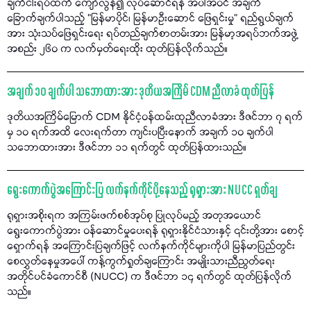
ချက်ငါးရပ်ထက် ကျော်လွန်၍ လုပ်ဆောင်ရန် အပါအဝင် အချက်
ခြောက်ချက်ပါသည့် "မြန်မာပိုင်၊ မြန်မာဦးဆောင် ဖြေရှင်းမှု" ရည်ရွယ်ချက်
အား သုံးသပ်ဖြေရှင်းရေး ရပ်တည်ချက်စာတမ်းအား မြန်မာ့အရပ်ဘက်အဖွဲ့
အစည်း ၂၆၀ က လက်မှတ်ရေးထိုး ထုတ်ပြန်လိုက်သည်။
အချက် ၁၀ ချက်ပါ သဘောထားအား ဒုတိယအကြိမ် CDM ညီလာခံ ထုတ်ပြန်
ဒုတိယအကြိမ်မြောက် CDM နိုင်ငံ့ဝန်ထမ်းထုညီလာခံအား ဒီဇင်ဘာ ၇ ရက်
မှ ၁၀ ရက်အထိ လေးရက်တာ ကျင်းပပြီးနောက် အချက် ၁၀ ချက်ပါ
သဘောထားအား ဒီဇင်ဘာ ၁၁ ရက်တွင် ထုတ်ပြန်ထားသည်။
ရွေးကောက်ပွဲအကြောင်းပြ လက်နက်ကိုင်ပို့နေသည့် ရုရှားအား NUCC ရှုတ်ချ
ရုရှားအစိုးရက အကြမ်းဖက်စစ်အုပ်စု ပြုလုပ်မည့် အတုအယောင်
ရွေးကောက်ပွဲအား ဝန်ဆောင်မှုပေးရန် ရုရှားနိုင်ငံသားနှင့် ၎င်းတို့အား စောင့်
ရှောက်ရန် အကြောင်းပြချက်ဖြင့် လက်နက်ကိုင်များကိုပါ မြန်မာပြည်တွင်း
စေလွှတ်နေမှုအပေါ် ကန့်ကွက်ရှုတ်ချကြောင်း အမျိုးသားညီညွတ်ရေး
အတိုင်ပင်ခံကောင်စီ (NUCC) က ဒီဇင်ဘာ ၁၄ ရက်တွင် ထုတ်ပြန်လိုက်
သည်။