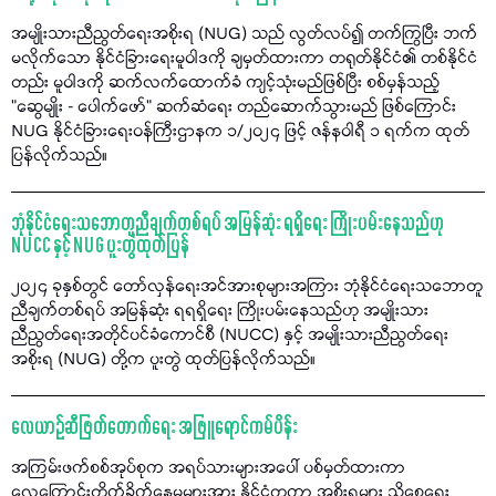
အမျိုးသားညီညွတ်ရေးအစိုးရ (NUG) သည် လွတ်လပ်၍ တက်ကြွပြီး ဘက်
မလိုက်သော နိုင်ငံခြားရေးမူဝါဒကို ချမှတ်ထားကာ တရုတ်နိုင်ငံ၏ တစ်နိုင်ငံ
တည်း မူဝါဒကို ဆက်လက်ထောက်ခံ ကျင့်သုံးမည်ဖြစ်ပြီး စစ်မှန်သည့်
"ဆွေမျိုး - ပေါက်ဖော်" ဆက်ဆံရေး တည်ဆောက်သွားမည် ဖြစ်ကြောင်း
NUG နိုင်ငံခြားရေးဝန်ကြီးဌာနက ၁/၂၀၂၄ ဖြင့် ဇန်နဝါရီ ၁ ရက်က ထုတ်
ပြန်လိုက်သည်။
ဘုံနိုင်ငံရေးသဘောတူညီချက်တစ်ရပ် အမြန်ဆုံး ရရှိရေး ကြိုးပမ်းနေသည်ဟု
NUCC နှင့် NUG ပူးတွဲထုတ်ပြန်
၂၀၂၄ ခုနှစ်တွင် တော်လှန်ရေးအင်အားစုများအကြား ဘုံနိုင်ငံရေးသဘောတူ
ညီချက်တစ်ရပ် အမြန်ဆုံး ရရရှိရေး ကြိုးပမ်းနေသည်ဟု အမျိုးသား
ညီညွတ်ရေးအတိုင်ပင်ခံကောင်စီ (NUCC) နှင့် အမျိုးသားညီညွတ်ရေး
အစိုးရ (NUG) တို့က ပူးတွဲ ထုတ်ပြန်လိုက်သည်။
လေယာဉ်ဆီဖြတ်တောက်ရေး အဖြူရောင်ကမ်ပိန်း
အကြမ်းဖက်စစ်အုပ်စုက အရပ်သားများအပေါ် ပစ်မှတ်ထားကာ
လေကြောင်းတိုက်ခိုက်နေမှုများအား နိုင်ငံတကာ အစိုးရများ သိစေရေး