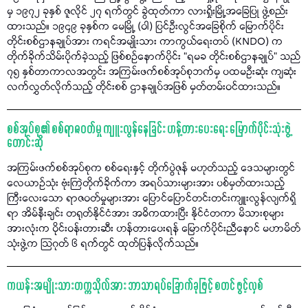
မှ ၁၉၇၂ ခုနှစ် ဇူလိုင် ၂၇ ရက်တွင် ခွဲထုတ်ကာ လားရှိုးမြို့အခြေပြု ဖွဲ့စည်း
ထားသည်။ ၁၉၄၉ ခုနှစ်က မေမြို့ (ဝါ) ပြင်ဦးလွင်အခြေစိုက် မြောက်ပိုင်း
တိုင်းစစ်ဌာနချုပ်အား ကရင်အမျိုးသား ကာကွယ်ရေးတပ် (KNDO) က
တိုက်ခိုက်သိမ်းပိုက်ခဲ့သည့် ဖြစ်စဉ်နောက်ပိုင်း “ရမခ တိုင်းစစ်ဌာနချုပ်” သည်
၇၅ နှစ်တာကာလအတွင်း အကြမ်းဖက်စစ်အုပ်စုဘက်မှ ပထမဦးဆုံး ကျဆုံး
လက်လွှတ်လိုက်သည့် တိုင်းစစ် ဌာနချုပ်အဖြစ် မှတ်တမ်းဝင်ထားသည်။
စစ်အုပ်စု၏ စစ်ရာဇဝတ်မှု ကျူးလွန်နေခြင်း ဟန့်တားပေးရေး မြောက်ပိုင်းသုံးဖွဲ့
တောင်းဆို
အကြမ်းဖက်စစ်အုပ်စုက စစ်ရေးနှင့် တိုက်ပွဲဇုန် မဟုတ်သည့် ဒေသများတွင်
လေယာဉ်သုံး ဗုံးကြဲတိုက်ခိုက်ကာ အရပ်သားများအား ပစ်မှတ်ထားသည့်
ကြီးလေးသော ရာဇဝတ်မှုများအား ပြောင်ပြောင်တင်းတင်းကျူးလွန်လျက်ရှိ
ရာ အိမ်နီးချင်း တရုတ်နိုင်ငံအား အဓိကထားပြီး နိုင်ငံတကာ မိသားစုများ
အားလုံးက ဝိုင်းဝန်းတားဆီး ဟန်တားပေးရန် မြောက်ပိုင်းညီနောင် မဟာမိတ်
သုံးဖွဲ့က သြဂုတ် ၆ ရက်တွင် ထုတ်ပြန်လိုက်သည်။
ကယန်းအမျိုးသားတက္ကသိုလ်အား ဘာသာရပ်ခြောက်ခုဖြင့် စတင် ဖွင့်လှစ်