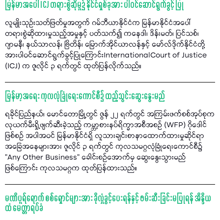
မြန်မာအပေါ် ICJ တရားစွဲဆိုမှု၌ နိုင်ငံရှစ်ခုအား ပါဝင်ဆောင်ရွက်ခွင့် ပြု
လူမျိုးသုဉ်းသတ်ဖြတ်မှုအတွက် ဂမ်ဘီယာနိုင်ငံက မြန်မာနိုင်ငံအပေါ်
တရားစွဲဆိုထားမှုသည့်အမှုနှင့် ပတ်သက်၍ ကနေဒါ၊ ဒိန်းမတ်၊ ပြင်သစ်၊
ဂျာမနီ၊ နယ်သာလန်၊ ဗြိတိန်၊ မြောက်အိုင်ယာလန်နှင့် မော်လ်ဒိုက်နိုင်ငံတို့
အားပါဝင်ဆောင်ရွက်ခွင့်ပြုကြောင်းInternationalCourt of Justice
(ICJ) က ဇူလိုင် ၃ ရက်တွင် ထုတ်ပြန်လိုက်သည်။
မြန်မာ့အရေး ကုလလုံခြုံရေးကောင်စီ၌ ထည့်သွင်းဆွေးနွေးမည်
ရခိုင်ပြည်နယ်၊ မောင်တောမြို့တွင် ဇွန် ၂၂ ရက်တွင် အကြမ်းဖက်စစ်အုပ်စုက
လုယက်မီးရှို့ဖျက်ဆီးခဲ့သည့် ကမ္ဘာ့စားနပ်ရိက္ခာအစီအစဉ် (WFP) ဂိုဒေါင်
ဖြစ်စဉ် အပါအဝင် မြန်မာနိုင်ငံရှိ လူသားချင်းစာနာထောက်ထားမှုဆိုင်ရာ
အခြေအနေများအား ဇူလိုင် ၃ ရက်တွင် ကုလသမဂ္ဂလုံခြုံရေးကောင်စီ၌
"Any Other Business” ခေါင်းစဉ်အောက်မှ ဆွေးနွေးသွားမည်
ဖြစ်ကြောင်း ကုလသမဂ္ဂက ထုတ်ပြန်ထားသည်။
မဏိပူရ်ရောက် စစ်ရှောင်များအား ခိုလှုံခွင့်ပေးရန်နှင့် ဖမ်းဆီးခြင်းမပြုရန် အိန္ဒိယ
ထံ မေတ္တာရပ်ခံ