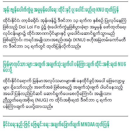
အုန်းဖျန်ပေါက်ကွဲမှု အမှုမှန်ပေါ်ရေး ထိုင်းနှင့် ပူးပေါင်းမည်ဟု KNU ထုတ်ပြန်
ထိုင်းနိုင်ငံ၊ တာ့ခ်ခရိုင်၊ အုန်းဖန်၌ ဒီဇင်ဘာ ၁၃ ရက်က နှစ်စဉ် ပြုလုပ်နေကြ
ဖြစ်သည့် Doi Loi Fa ပွဲ၌ ဗုံးပေါက်ကွဲမှုဖြစ်ပွားခဲ့ရာ အမှုမှန် ဖော်ထုတ်ရေး
လုပ်ငန်းများ၌ ထိုင်းအာဏာပိုင်များနှင့် ပူးပေါင်းဆောင်ရွက်သွားမည်
ဖြစ်ကြောင်း ကရင်အမျိုးသားအစည်းအရုံး (KNU) ဗဟိုအမြဲတမ်းကော်မတီ
က ဒီဇင်ဘာ ၁၄ ရက်တွင် ထုတ်ပြန်လိုက်သည်။
မြန်မာလုပ်သားများအတွက် အချက်သုံးချက်ပါ ပန်ကြားချက် ထိုင်းအစိုးရထံ NUG
ပေးပို့
ထိုင်းနိုင်ငံရောက် မြန်မာအလုပ်သမားများ၏ နေထိုင်ခွင့်အပေါ် ဖြေလျော့မှု
များ ရှိသော်လည်း အခက်အခဲ ဖြစ်စေမည့် အချက်သုံးချက် ပါဝင်နေသည့်
အပေါ် ပြန်လည်ပြင်ဆင် ဆောင်ရွက်ပေးစေလိုကြောင်း အမျိုးသား
ညီညွတ်ရေးအစိုးရ (NUG) က ထိုင်းအစိုးရထံ ဒီဇင်ဘာ ၄ ရက်က
ပန်ကြားချက် ပေးပို့ထားသည်။
နိုင်ငံရေးနည်းဖြင့် ဖြေရှင်းရေး အချက်ခြောက်ချက် MNDAA ထုတ်ပြန်