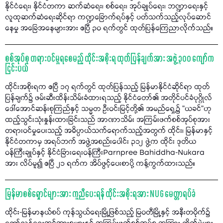
နိုင်ငံရေး၊ နိုင်ငံတကာ ဆက်ဆံရေး၊ စစ်ရေး၊ အုပ်ချုပ်ရေး၊ ဘဏ္ဍာရေးနှင့်
လူထုဆက်ဆံရေးဆိုင်ရာ ကဏ္ဍခြောက်ရပ်နှင့် ပတ်သက်သည့်လုပ်ဆောင်
နေမှု အခြေအနေများအား ဧပြီ ၃၀ ရက်တွင် ထုတ်ပြန်ကြေညာလိုက်သည်။
စစ်အုပ်စု တရားဝင်မှုရစေမည့် ထိုင်းအစိုးရ ထုတ်ပြန်ချက်အား အဖွဲ့ ၃၀၀ ကျော်က
ငြင်းပယ်
ထိုင်းအစိုးရက ဧပြီ ၁၇ ရက်တွင် ထုတ်ပြန်သည့် မြန်မာနိုင်ငံဆိုင်ရာ ထုတ်
ပြန်ချက်၌ ဖမ်းဆီးထိန်းသိမ်းခံထားရသည့် နိုင်ငံတော်၏ အတိုင်ပင်ခံပုဂ္ဂိုလ်
ဒေါ်အောင်ဆန်းစုကြည်နှင့် သမ္မတ ဦးဝင်းမြင့်တို့၏ အမည်ရှေ့၌ "ယခင်"ဟု
ထည့်သွင်းသုံးနှုန်းထားခြင်းသည် အာဏာသိမ်း အကြမ်းဖက်စစ်အုပ်စုအား
တရားဝင်မှုပေးသည့် အဓိပ္ပာယ်သက်ရောက်သည့်အတွက် ထိုင်း၊ မြန်မာနှင့်
နိုင်ငံတကာမှ အရပ်ဘက် အဖွဲ့အစည်းပေါင်း ၃၁၂ ဖွဲ့က ထိုင်း ဒုတိယ
ဝန်ကြီးချုပ်နှင့် နိုင်ငံခြားရေးဝန်ကြီးParnpree Bahiddha-Nukara
အား လိပ်မူ၍ ဧပြီ ၂၁ ရက်က အိပ်ဖွင့်ပေးစာပို့ ကန့်ကွက်ထားသည်။
မြန်မာစစ်ရှောင်များအား ကူညီပေးရန် ထိုင်းအစိုးရအား NUG မေတ္တာရပ်ခံ
ထိုင်း-မြန်မာနယ်စပ် ကုန်သွယ်ရေးမြို့ဖြစ်သည့် မြဝတီမြို့နှင့် အနီးတဝိုက်၌