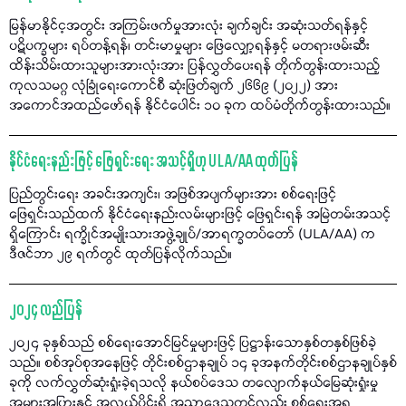
မြန်မာနိုင်င့အတွင်း အကြမ်းဖက်မှုအားလုံး ချက်ချင်း အဆုံးသတ်ရန်နှင့်
ပဋိပက္ခများ ရပ်တန့်ရန်၊ တင်းမာမှုများ ဖြေလျှော့ရန်နှင့် မတရားဖမ်းဆီး
ထိန်းသိမ်းထားသူများအားလုံးအား ပြန်လွှတ်ပေးရန် တိုက်တွန်းထားသည့်
ကုလသမဂ္ဂ လုံခြုံရေးကောင်စီ ဆုံးဖြတ်ချက် ၂၆၆၉ (၂၀၂၂) အား
အကောင်အထည်ဖော်ရန် နိုင်ငံပေါင်း ၁၀ ခုက ထပ်မံတိုက်တွန်းထားသည်။
နိုင်ငံရေးနည်းဖြင့် ဖြေရှင်းရေး အသင့်ရှိဟု ULA/AA ထုတ်ပြန်
ပြည်တွင်းရေး အခင်းအကျင်း၊ အဖြစ်အပျက်များအား စစ်ရေးဖြင့်
ဖြေရှင်းသည်ထက် နိုင်ငံရေးနည်းလမ်းများဖြင့် ဖြေရှင်းရန် အမြဲတမ်းအသင့်
ရှိကြောင်း ရက္ခိုင်အမျိုးသားအဖွဲ့ချုပ်/အာရက္ခတပ်တော် (ULA/AA) က
ဒီဇင်ဘာ ၂၉ ရက်တွင် ထုတ်ပြန်လိုက်သည်။
၂၀၂၄ လည်ပြန်
၂၀၂၄ ခုနှစ်သည် စစ်ရေးအောင်မြင်မှုများဖြင့် ပြဋ္ဌာန်းသောနှစ်တနှစ်ဖြစ်ခဲ့
သည်။ စစ်အုပ်စုအနေဖြင့် တိုင်းစစ်ဌာနချုပ် ၁၄ ခုအနက်တိုင်းစစ်ဌာနချုပ်နှစ်
ခုကို လက်လွှတ်ဆုံးရှုံးခဲ့ရသလို နယ်စပ်ဒေသ တလျောက်နယ်မြေဆုံးရှုံးမှု
အများအပြားနှင့် အလယ်ပိုင်းရှိ အညာဒေသတွင်လည်း စစ်ရေးအရ