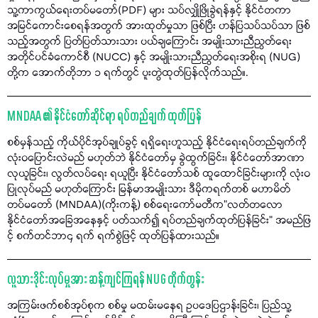
သူ့ကာကွယ်ရေးတပ်မတော်(PDF) များ သပ်လျှိုဖြိုခွဲရန်နှင့် နိုင်ငံတကာ
အမြင်ကောင်းစေရန်အတွက် အားထုတ်မှုသာ ဖြစ်ပြီး ဟန်ပြသပ်သပ်သာ ဖြစ်
သည့်အတွက် ပြတ်ပြတ်သားသား ပယ်ချကြောင်း အမျိုးသားညီညွတ်ရေး
အတိုင်ပင်ခံကောင်စီ (NUCC) နှင့် အမျိုးသားညီညွတ်ရေးအစိုးရ (NUG)
တို့က အောက်တိုဘာ ၁ ရက်တွင် ပူးတွဲထုတ်ပြန်လိုက်သည်။.
MNDAA ၏ နိုင်ငံတော်ဆိုင်ရာ ရပ်တည်ချက် ထုတ်ပြန်
စစ်မှန်သည့် ကိုယ်ပိုင်အုပ်ချုပ်ခွင့် ရရှိရေးဟူသည့် နိုင်ငံရေးရပ်တည်ချက်ကို
လုံးဝပြောင်းလဲမည် မဟုတ်ဘဲ နိုင်ငံတော်မှ ခွဲထွက်ခြင်း၊ နိုင်ငံတော်အာဏာ
လုယူခြင်း၊ လွတ်လပ်ရေး ရယူပြီး နိုင်ငံတော်သစ် ထူထောင်ခြင်းများကို လုံးဝ
ပြုလုပ်မည် မဟုတ်ကြောင်း မြန်မာအမျိုးသား ဒီမိုကရက်တစ် မဟာမိတ်
တပ်မတော် (MNDAA)(ကိုးကန့်) စစ်ရေးကော်မတီက"လတ်တလော
နိုင်ငံတော်အခြေအနေနှင့် ပတ်သက်၍ ရပ်တည်ချက်ထုတ်ပြန်ခြင်း" အမည်ဖြ
င့် စက်တင်ဘာ၄ ရက် ရက်စွဲဖြင့် ထုတ်ပြန်ထားသည်။
လူသားဒိုင်းလုပ်မှုအား ဆန့်ကျင်ကြရန် NUG တိုက်တွန်း
အကြမ်းဖက်စစ်အုပ်စုက စစ်မှု မထမ်းမနေရ ဥပဒေပြဌာန်းခြင်း၊ ပြည်သူ့