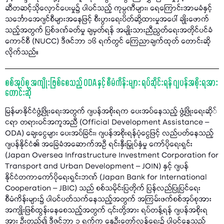
ဆီတဆင့်သိုလှောင်ပေးမှု၌ ပါဝင်သည့် ကုမ္ပဏီများ၊ ရေကြောင်းအာမခံနှင့်
သင်္ဘောအေဂျင်စီများအနေဖြင့် စီးပွားရေးပိတ်ဆို့ထားမှုအပေါ် ချိုးဖောက်
သည့်အတွက် ပြစ်ဒဏ်ခတ်မှု ချမှတ်ရန် အမျိုးသားညီညွတ်ရေးအတိုင်ပင်ခံ
ကောင်စီ (NUCC) ဒီဇင်ဘာ ၁၆ ရက်တွင် ကြေညာချက်ထုတ် တောင်းဆို
လိုက်သည်။
စစ်အုပ်စု အကျိုးဖြစ်စေသည့် ODA နှင့် စီမံကိန်းများ ရပ်ဆိုင်းရန် ဂျပန်အစိုးရအား
တောင်းဆို
မြန်မာနိုင်ငံဖွံ့ဖြိုးရေးအတွက် ဂျပန်အစိုးရက ပေးအပ်နေသည့် ဖွံ့ဖြိုးရေးဆို်
ငရာ တရားဝင်အကူအညီ (Official Development Assistance –
ODA) ချေးငွေများ ပေးအပ်ခြင်း၊ ဂျပန်အစိုးရန်ပုံငွေဖြင့် လည်ပတ်နေသည့်
ဂျပန်နိုင်ငံ၏ အခြေခံအဆောက်အဦ ရင်းနှီးမြှုပ်နှံမှု ကော်ပိုရေးရှင်း
(Japan Oversea Infrastructure Investment Corporation for
Transport and Urban Development – JOIN) နှင့် ဂျပန်
နိုင်ငံတကာကော်ပိုရေးရှင်းဘဏ် (Japan Bank for International
Cooperation – JBIC) သည် စစ်သမိုင်းပြတိုက် ပြန်လည်ပြုပြင်ရေး
စီမံကိန်းများ၌ ပါဝင်ပတ်သက်နေသည့်အတွက် အကြမ်းဖက်စစ်အုပ်စုအား
အကျိုးဖြစ်ထွန်းနေစေသည့်အတွက် ၎င်းတို့အား ရပ်တန့်ရန် ဂျပန်အစိုးရ
အား ဦးတည်၍ ဒီဇင်ဘာ ၁ ရက်က နွေဦးတော်လှန်ရေး၌ ပါဝင်နေသည့်