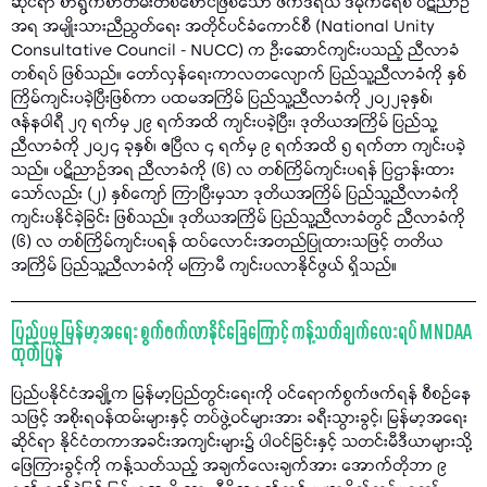
ဆိုင်ရာ စာရွက်စာတမ်းတစ်စောင်ဖြစ်သော ဖက်ဒရယ် ဒီမိုကရေစီ ပဋိညာဉ်
အရ အမျိုးသားညီညွတ်ရေး အတိုင်ပင်ခံကောင်စီ (National Unity
Consultative Council - NUCC) က ဦးဆောင်ကျင်းပသည့် ညီလာခံ
တစ်ရပ် ဖြစ်သည်။ တော်လှန်ရေးကာလတလျောက် ပြည်သူ့ညီလာခံကို နှစ်
ကြိမ်ကျင်းပခဲ့ပြီးဖြစ်ကာ ပထမအကြိမ် ပြည်သူ့ညီလာခံကို ၂၀၂၂ခုနှစ်၊
ဇန်နဝါရီ ၂၇ ရက်မှ ၂၉ ရက်အထိ ကျင်းပခဲ့ပြီး၊ ဒုတိယအကြိမ် ပြည်သူ့
ညီလာခံကို ၂၀၂၄ ခုနှစ်၊ ဧပြီလ ၄ ရက်မှ ၉ ရက်အထိ ၅ ရက်တာ ကျင်းပခဲ့
သည်။ ပဋိညာဉ်အရ ညီလာခံကို (၆) လ တစ်ကြိမ်ကျင်းပရန် ပြဌာန်းထား
သော်လည်း (၂) နှစ်ကျော် ကြာပြီးမှသာ ဒုတိယအကြိမ် ပြည်သူ့ညီလာခံကို
ကျင်းပနိုင်ခဲ့ခြင်း ဖြစ်သည်။ ဒုတိယအကြိမ် ပြည်သူ့ညီလာခံတွင် ညီလာခံကို
(၆) လ တစ်ကြိမ်ကျင်းပရန် ထပ်လောင်းအတည်ပြုထားသဖြင့် တတိယ
အကြိမ် ပြည်သူ့ညီလာခံကို မကြာမီ ကျင်းပလာနိုင်ဖွယ် ရှိသည်။
ပြည်ပမှ မြန်မာ့အရေး စွက်ဖက်လာနိုင်ခြေကြောင့် ကန့်သတ်ချက်လေးရပ် MNDAA
ထုတ်ပြန်
ပြည်ပနိုင်ငံအချို့က မြန်မာ့ပြည်တွင်းရေးကို ဝင်ရောက်စွက်ဖက်ရန် စီစဉ်နေ
သဖြင့် အစိုးရဝန်ထမ်းများနှင့် တပ်ဖွဲ့ဝင်များအား ခရီးသွားခွင့်၊ မြန်မာ့အရေး
ဆိုင်ရာ နိုင်ငံတကာအခင်းအကျင်းများ၌ ပါဝင်ခြင်းနှင့် သတင်းမီဒီယာများသို့
ဖြေကြားခွင့်ကို ကန့်သတ်သည့် အချက်လေးချက်အား အောက်တိုဘာ ၉