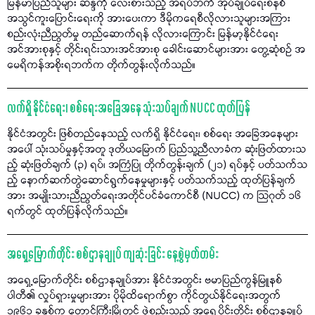
မြန်မာပြည်သူများ ဆန္ဒကို လေးစားသည့် အရပ်ဘက် အုပ်ချုပ်ရေးစနစ်
အသွင်ကူးပြောင်းရေးကို အားပေးကာ ဒီမိုကရေစီလိုလားသူများအကြား
စည်းလုံးညီညွတ်မှု တည်ဆောက်ရန် လိုလားကြောင်း မြန်မာ့နိုင်ငံရေး
အင်အားစုနှင့် တိုင်းရင်းသားအင်အားစု ခေါင်းဆောင်များအား တွေ့ဆုံစဉ် အ
မေရိကန်အစိုးရဘက်က တိုက်တွန်းလိုက်သည်။
လက်ရှိ နိုင်ငံရေး၊ စစ်ရေးအခြေအနေ သုံးသပ်ချက် NUCC ထုတ်ပြန်
နိုင်ငံအတွင်း ဖြစ်တည်နေသည့် လက်ရှိ နိုင်ငံရေး၊ စစ်ရေး အခြေအနေများ
အပေါ် သုံးသပ်မှုနှင့်အတူ ဒုတိယမြောက် ပြည်သူ့ညီလာခံက ဆုံးဖြတ်ထားသ
ည့် ဆုံးဖြတ်ချက် (၃) ရပ်၊ အကြံပြု တိုက်တွန်းချက် (၂၁) ရပ်နှင့် ပတ်သက်သ
ည့် နောက်ဆက်တွဲဆောင်ရွက်နေမှုများနှင့် ပတ်သက်သည့် ထုတ်ပြန်ချက်
အား အမျိုးသားညီညွတ်ရေးအတိုင်ပင်ခံကောင်စီ (NUCC) က သြဂုတ် ၁၆
ရက်တွင် ထုတ်ပြန်လိုက်သည်။
အရှေ့မြောက်တိုင်း စစ်ဌာနချုပ် ကျဆုံးခြင်း နေ့စွဲမှတ်တမ်း
အရှေ့မြောက်တိုင်း စစ်ဌာနချုပ်အား နိုင်ငံအတွင်း ဗမာပြည်ကွန်မြူနစ်
ပါတီ၏ လှုပ်ရှားမှုများအား ပိုမိုထိရောက်စွာ ကိုင်တွယ်နိုင်ရေးအတွက်
၁၉၆၁ ခုနှစ်က တောင်ကြီးမြို့တွင် ဖွဲ့စည်းသည့် အရှေ့ပိုင်းတိုင်း စစ်ဌာနချုပ်