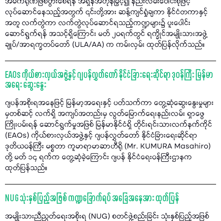
အဓိကရုဏ်ဖြစ်ပွားစေရန် အရှိန်အဟုန်မြှင့်၍ နည်းလမ်းပေါင်းစုံဖြင့်
လုပ်ဆောင်နေသည့်အတွက် ၎င်းတို့အား ဆန့်ကျင်ရှုံချကာ နိုင်ငံတကာနှင့်
အတူ လက်တွဲကာ လက်တွဲလုပ်ဆောင်ရသည့်ကဏ္ဍများ၌ ပူးပေါင်း
ဆောင်ရွက်ရန် အသင့်ရှိကြောင်း မတ် ၂၀ရက်တွင် ရက္ခိုင်အမျိုးသားအဖွဲ့
ချုပ်/အာရက္ခတပ်တော် (ULA/AA) က ကမ်းလှမ်း ထုတ်ပြန်လိုက်သည်။
EAOs ကိုယ်စားလှယ်အဖွဲ့နှင့် ဂျပန်လွှတ်တော် နိုင်ငံခြားရေးဆိုင်ရာ ဒုဝန်ကြီး မြန်မာ
အရေး ဆွေးနွေး
ဂျပန်အစိုးရအနေဖြင့် မြန်မာ့အရေးနှင့် ပတ်သက်ကာ တွေ့ဆုံဆွေးနွေးမှုများ
မှတစ်ဆင့် လက်ရှိ အကျပ်အတည်းမှ လွတ်မြောက်ရေးနည်းလမ်း ရှာဖွေ
ကြိုးပမ်းရန် ဆောင်ရွက်မှုအဖြစ် မြန်မာနိုင်ငံရှိ တိုင်းရင်းသားလက်နက်ကိုင်
(EAOs) ကိုယ်စားလှယ်အဖွဲ့နှင့် ဂျပန်လွှတ်တော် နိုင်ငံခြားရေးဆိုင်ရာ
ဒုတိယဝန်ကြီး မစ္စတာ ကူမာရာမာဆာဟီရို (Mr. KUMURA Masahiro)
တို့ မတ် ၁၄ ရက်က တွေ့ဆုံခဲ့ကြောင်း ဂျပန် နိုင်ငံရေးဝန်ကြီးဌာနက
ထုတ်ပြန်သည်။
NUG သုံးနှစ်ပြည့်အဖြစ် ကဏ္ဍခြောက်ရပ် အခြေအနေအား ထုတ်ပြန်
အမျိုးသားညီညွတ်ရေးအစိုးရ (NUG) စတင်ဖွဲ့စည်းခြင်း သုံးနှစ်ပြည့်အဖြစ်