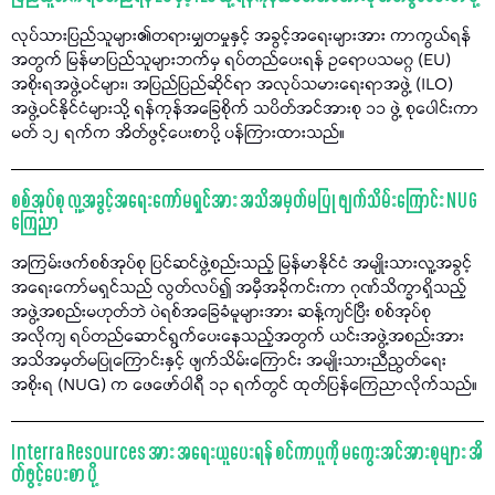
လုပ်သားပြည်သူများ၏တရားမျှတမှုနှင့် အခွင့်အရေးများအား ကာကွယ်ရန်
အတွက် မြန်မာပြည်သူများဘက်မှ ရပ်တည်ပေးရန် ဥရောပသမဂ္ဂ (EU)
အစိုးရအဖွဲ့ဝင်များ၊ အပြည်ပြည်ဆိုင်ရာ အလုပ်သမားရေးရာအဖွဲ့ (ILO)
အဖွဲ့ဝင်နိုင်ငံများသို့ ရန်ကုန်အခြေစိုက် သပိတ်အင်အားစု ၁၁ ဖွဲ့ စုပေါင်းကာ
မတ် ၁၂ ရက်က အိတ်ဖွင့်ပေးစာပို့ ပန်ကြားထားသည်။
စစ်အုပ်စု လူ့အခွင့်အရေးကော်မရှင်အား အသိအမှတ်မပြု ဖျက်သိမ်းကြောင်း NUG
ကြေညာ
အကြမ်းဖက်စစ်အုပ်စု ပြင်ဆင်ဖွဲ့စည်းသည့် မြန်မာနိုင်ငံ အမျိုးသားလူ့အခွင့်
အရေးကော်မရှင်သည် လွတ်လပ်၍ အမှီအခိုကင်းကာ ဂုဏ်သိက္ခာရှိသည့်
အဖွဲ့အစည်းမဟုတ်ဘဲ ပဲရစ်အခြေခံမူများအား ဆန့်ကျင်ပြီး စစ်အုပ်စု
အလိုကျ ရပ်တည်ဆောင်ရွက်ပေးနေသည့်အတွက် ယင်းအဖွဲ့အစည်းအား
အသိအမှတ်မပြုကြောင်းနှင့် ဖျက်သိမ်းကြောင်း အမျိုးသားညီညွတ်ရေး
အစိုးရ (NUG) က ဖေဖော်ဝါရီ ၁၃ ရက်တွင် ထုတ်ပြန်ကြေညာလိုက်သည်။
Interra Resources အား အရေးယူပေးရန် စင်ကာပူကို မကွေးအင်အားစုများ အိ
တ်ဖွင့်ပေးစာ ပို့