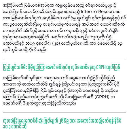
အကြမ်းဖက် မြန်မာစစ်အုပ်စုက ကျူးလွန်နေသည့် စစ်ရာဇဝတ်မှုများ၌
အသုံးပြုရန် လောင်စာဆီ ရောင်းချပေးနေသည့် Interrra Resources
အား မြန်မာစစ်အုပ်စုထံ ရေနံစိမ်းထောက်ပံ့မှု ချက်ချင်းရပ်တန့်စေရန်နှင့် စင်
ကာပူစတော့အိတ်ချိန်းမှ စာရင်းပယ်ဖျက်ပေးရန် အပါအဝင် တောင်းဆိုချက်
လေးချက်ပါ အိတ်ဖွင့်ပေးစာအား စင်ကာပူအစိုးရနှင့် စင်ကာပူအိတ်ချိန်း
အုပ်စုအား မကွေးအခြေစိုက် အရပ်ဘက်အဖွဲ့အစည်း၊ လူထုတိုက်ပွဲ
ကော်မတီနှင့် သမဂ္ဂ စုစုပေါင်း (၂၀) လက်မှတ်ရေးထိုးကာ ဖေဖော်ဝါရီ ၁၃
ရက်တွင် ပေးပို့လိုက်သည်။
ပြည်တွင်းစစ်မီး ပိုမိုရှည်ကြာအောင် စစ်အုပ်စု လုပ်ဆောင်နေဟု CRPH ထုတ်ပြန်
အကြမ်းဖက်စစ်အုပ်စုက အတုအယောင် ရွေးကောက်ပွဲဖြင့် တိုင်းပြည်
အာဏာကို ဆက်လက်ထိန်းချုပ်ရန် ကြိုးပမ်းနေကာ ပြည်တွင်းစစ်မီး ပိုမို
ရှည်ကြာစေမည်ဖြစ်ပြီး ငြိမ်းချမ်းရေးနှင့် ပိုအလှမ်းဝေးစေရန် ဦးတည်နေ
ကြောင်း ပြည်ထောင်စုလွှတ်တော် ကိုယ်စားပြုကော်မတီ (CRPH) က
ဖေဖော်ဝါရီ ၆ ရက်တွင် ထုတ်ပြန်လိုက်သည်။
ကုလလုံခြုံရေးကောင်စီ ဆုံးဖြတ်ချက် ၂၆၆၉ အား အကောင်အထည်ဖော်ရန် နိုင်ငံ
၁၀ ခု တောင်းဆို