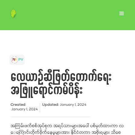
PV
လေယာဉ်ဆီဖြတ်တောက်ရေး
အဖြူရောင်ကမ်ပိန်း
Created
:
Updated
:
January 1, 2024
January 1, 2024
အကြမ်းဖက်စစ်အုပ်စုက အရပ်သားများအပေါ် ပစ်မှတ်ထားကာ လ
ေကြောင်းတိုက်ခိုက်နေမှုများအား နိုင်ငံတကာ အစိုးရများ သိစေ