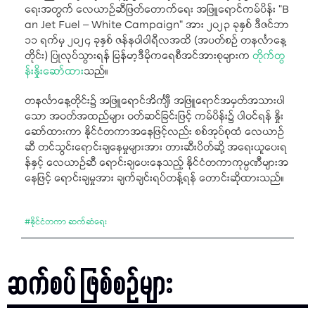
ရေးအတွက် လေယာဉ်ဆီဖြတ်တောက်ရေး အဖြူရောင်ကမ်ပိန်း "B
an Jet Fuel – White Campaign” အား ၂၀၂၃ ခုနှစ် ဒီဇင်ဘာ
၁၁ ရက်မှ ၂၀၂၄ ခုနှစ် ဇန်နဝါဝါရီလအထိ (အပတ်စဉ် တနင်္လာနေ့
တိုင်း) ပြုလုပ်သွားရန် မြန်မာ့ဒီမိုကရေစီအင်အားစုများက
တိုက်တွ
န်းနှိုးဆော်ထား
သည်။
တနင်္လာနေ့တိုင်း၌ အဖြူရောင်အိင်္ကျီ၊ အဖြူရောင်အမှတ်အသားပါ
သော အဝတ်အထည်များ ဝတ်ဆင်ခြင်းဖြင့် ကမ်ပိန်း၌ ပါဝင်ရန် နှိုး
ဆော်ထားကာ နိုင်ငံတကာအနေဖြင့်လည်း စစ်အုပ်စုထံ လေယာဉ်
ဆီ တင်သွင်းရောင်းချနေမှုများအား တားဆီးပိတ်ဆို့ အရေးယူပေးရ
န်နှင့် လေယာဉ်ဆီ ရောင်းချပေးနေသည့် နိုင်ငံတကာကုမ္ပဏီများအ
နေဖြင့် ရောင်းချမှုအား ချက်ချင်းရပ်တန့်ရန် တောင်းဆိုထားသည်။
#
နိုင်ငံတကာ ဆက်ဆံရေး
ဆက်စပ် ဖြစ်စဉ်များ