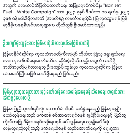
အတွက် လေယာဉ်ဆီဖြတ်တောက်ရေး အဖြူရောင်ကမ်ပိန်း "Ban Jet
Fuel – White Campaign” အား ၂၀၂၃ ခုနှစ် ဒီဇင်ဘာ ၁၁ ရက်မှ ၂၀၂၄
ခုနှစ် ဇန်နဝါဝါရီလအထိ (အပတ်စဉ် တနင်္လာနေ့တိုင်း) ပြုလုပ်သွားရန် မြန်
မာ့ဒီမိုကရေစီအင်အားစုများက တိုက်တွန်းနှိုးဆော်ထားသည်။
ဦးကျော်မိုးထွန်းအား မြန်မာကိုယ်စားလှယ်အဖြစ် ဆက်ရှိ
မြန်မာနိုင်ငံဆိုင်ရာ ကုလသံအမတ်ကြီးအဖြစ် ကိုယ်စားပြုသူ ရွေးချယ်ရေး
အား ကုလစိစစ်ရေးကော်မတီက ဆိုင်းငံ့လိုက်သည့်အတွက် လက်ရှိ
အသိအမှတ်ပြုခံထားရသူ ဦးကျော်မိုးထွန်းမှာ ကုလသမဂ္ဂဆိုင်ရာ မြန်မာ
သံအမတ်ကြီးအဖြစ် ဆက်ရှိနေမည် ဖြစ်သည်။
မြန်မာ့လူထုသဘောထားနှင့် တော်လှန်ရေးအခြေအနေမှန် သိစေရေး တရုတ်အား
အိတ်ဖွင့်ပေးစာ ပို့
မြန်မာပြည်သူတစ်ရပ်လုံး ထောက်ခံ၊ ပါဝင်၊ ဆင်နွှဲနေသည့် မြန်မာ့နွေဦး
တော်လှန်ရေးသည် ဖက်ဆစ် စစ်အာဏာရှင်စနစ် ချုပ်ငြိမ်းရေးနှင့် ပြည်သူ့
ကိုယ်စားပြု ဒီမိုကရေစီအစိုးရစနစ် ပေါ်ထွန်းရေး၊ လူမျိုးပေါင်းစုံ
တန်းတူရည်တူရှိသည့် ဖက်ဒရယ်စနစ် တည်ဆောက်ရေးကို ရှေးရှုကာ