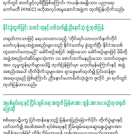
ရက်တွင် စတင်ဖွင့်လှစ်ပြီဖြစ်ကြောင်း ကယန်းအမျိုးသား ပညာရေး
ကော်မတီ (KNEC) ဗဟိုအလုပ်အမှုဆောင်အဖွဲ့က ထုတ်ပြန်လိုက်သည်။
နိုင်ငံခွဲထွက်ခြင်း သတင်းတုနှင့် ပတ်သက်၍ ညီနောင်သုံးဖွဲ့ ထုတ်ပြန်
တရုတ်ဘာသာဖြင့် ရေးသားထားသည့် “တိုင်းရင်းသားလက်နက်ကိုင်
တော်လှန်ရေးအဖွဲ့အစည်းများသည် နိုင်ငံတော်မှ ခွဲထွက်ပြီး နိုင်ငံအသစ်
ထူထောင်တော့မည်" ခေါင်းစဉ်အပြင် အခြားသော ခေါင်းစဉ်များဖြင့် မိမိတို့
အဖွဲ့အစည်းတံဆိပ်များသုံးကာ ၁၀ စောင်ထက်မနည်းသော သတင်းတုများ
အား လူမှုကွန်ရက်များပေါ်၌ ထုတ်ပြန်ခြင်းမှာ မဟုတ်မှန်ကြောင်းနှင့် အဖွဲ့
အစည်းအပေါ် တိုက်ခိုက်သူများအား ရှာဖွေဖော်ထုတ်၍ ပြင်းထန်စွာ
အရေးယူမည် ဖြစ်ကြောင်း ညီနောင်မဟာမိတ်သုံးဖွဲ့က ဇူလိုင် ၂၈ ရက်တွင်
ထုတ်ပြန်ထားသည်။
အပစ်ရပ်ရေးနှင့် ငြိမ်းချမ်းရေးအတွက် မြန်မာအား တွန်းအားပေးမည်ဟု တရုတ်
ပြောဆို
စစ်ရေးပဋိပက္ခ ပြင်းထန်နေသည့် မြန်မာပြည်မြောက်ပိုင်း တိုက်ပွဲများနှင့်
ပတ်သက်၍ အပစ်အခတ် ရပ်စဲရေးနှင့် ငြိမ်းချမ်းရေးဆွေးနွေးပွဲများအား
အရှိန်အဟုန်ဖြင့် ထိန်းသိမ်းထားရန် တွန်းအားပေးသွားမည်ဟုတရုတ်