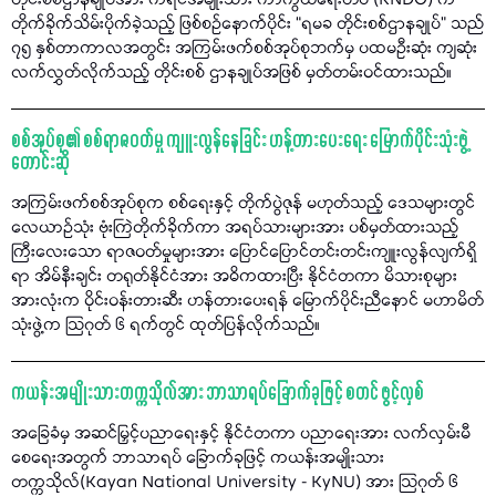
တိုင်းစစ်ဌာနချုပ်အား ကရင်အမျိုးသား ကာကွယ်ရေးတပ် (KNDO) က
တိုက်ခိုက်သိမ်းပိုက်ခဲ့သည့် ဖြစ်စဉ်နောက်ပိုင်း “ရမခ တိုင်းစစ်ဌာနချုပ်” သည်
၇၅ နှစ်တာကာလအတွင်း အကြမ်းဖက်စစ်အုပ်စုဘက်မှ ပထမဦးဆုံး ကျဆုံး
လက်လွှတ်လိုက်သည့် တိုင်းစစ် ဌာနချုပ်အဖြစ် မှတ်တမ်းဝင်ထားသည်။
စစ်အုပ်စု၏ စစ်ရာဇဝတ်မှု ကျူးလွန်နေခြင်း ဟန့်တားပေးရေး မြောက်ပိုင်းသုံးဖွဲ့
တောင်းဆို
အကြမ်းဖက်စစ်အုပ်စုက စစ်ရေးနှင့် တိုက်ပွဲဇုန် မဟုတ်သည့် ဒေသများတွင်
လေယာဉ်သုံး ဗုံးကြဲတိုက်ခိုက်ကာ အရပ်သားများအား ပစ်မှတ်ထားသည့်
ကြီးလေးသော ရာဇဝတ်မှုများအား ပြောင်ပြောင်တင်းတင်းကျူးလွန်လျက်ရှိ
ရာ အိမ်နီးချင်း တရုတ်နိုင်ငံအား အဓိကထားပြီး နိုင်ငံတကာ မိသားစုများ
အားလုံးက ဝိုင်းဝန်းတားဆီး ဟန်တားပေးရန် မြောက်ပိုင်းညီနောင် မဟာမိတ်
သုံးဖွဲ့က သြဂုတ် ၆ ရက်တွင် ထုတ်ပြန်လိုက်သည်။
ကယန်းအမျိုးသားတက္ကသိုလ်အား ဘာသာရပ်ခြောက်ခုဖြင့် စတင် ဖွင့်လှစ်
အခြေခံမှ အဆင်မြှင့်ပညာရေးနှင့် နိုင်ငံတကာ ပညာရေးအား လက်လှမ်းမီ
စေရေးအတွက် ဘာသာရပ် ခြောက်ခုဖြင့် ကယန်းအမျိုးသား
တက္ကသိုလ်(Kayan National University - KyNU) အား သြဂုတ် ၆