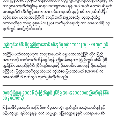
အား မြန်မာစစ်အုပ်စုထံ ရေနံစိမ်းထောက်ပံ့မှု ချက်ချင်းရပ်တန့်စေရန်နှင့် စင်
ကာပူစတော့အိတ်ချိန်းမှ စာရင်းပယ်ဖျက်ပေးရန် အပါအဝင် တောင်းဆိုချက်
လေးချက်ပါ အိတ်ဖွင့်ပေးစာအား စင်ကာပူအစိုးရနှင့် စင်ကာပူအိတ်ချိန်း
အုပ်စုအား မကွေးအခြေစိုက် အရပ်ဘက်အဖွဲ့အစည်း၊ လူထုတိုက်ပွဲ
ကော်မတီနှင့် သမဂ္ဂ စုစုပေါင်း (၂၀) လက်မှတ်ရေးထိုးကာ ဖေဖော်ဝါရီ ၁၃
ရက်တွင် ပေးပို့လိုက်သည်။
ပြည်တွင်းစစ်မီး ပိုမိုရှည်ကြာအောင် စစ်အုပ်စု လုပ်ဆောင်နေဟု CRPH ထုတ်ပြန်
အကြမ်းဖက်စစ်အုပ်စုက အတုအယောင် ရွေးကောက်ပွဲဖြင့် တိုင်းပြည်
အာဏာကို ဆက်လက်ထိန်းချုပ်ရန် ကြိုးပမ်းနေကာ ပြည်တွင်းစစ်မီး ပိုမို
ရှည်ကြာစေမည်ဖြစ်ပြီး ငြိမ်းချမ်းရေးနှင့် ပိုအလှမ်းဝေးစေရန် ဦးတည်နေ
ကြောင်း ပြည်ထောင်စုလွှတ်တော် ကိုယ်စားပြုကော်မတီ (CRPH) က
ဖေဖော်ဝါရီ ၆ ရက်တွင် ထုတ်ပြန်လိုက်သည်။
ကုလလုံခြုံရေးကောင်စီ ဆုံးဖြတ်ချက် ၂၆၆၉ အား အကောင်အထည်ဖော်ရန် နိုင်ငံ
၁၀ ခု တောင်းဆို
မြန်မာနိုင်င့အတွင်း အကြမ်းဖက်မှုအားလုံး ချက်ချင်း အဆုံးသတ်ရန်နှင့်
ပဋိပက္ခများ ရပ်တန့်ရန်၊ တင်းမာမှုများ ဖြေလျှော့ရန်နှင့် မတရားဖမ်းဆီး