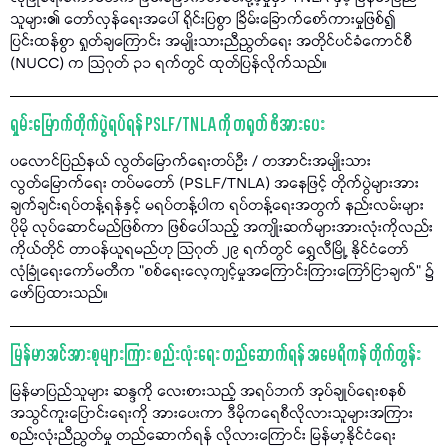
သူများ၏ တော်လှန်ရေးအပေါ် ရိုင်းပြစွာ ခြိမ်းခြောက်စော်ကားမှုဖြစ်၍
ပြင်းထန်စွာ ရှုတ်ချကြောင်း အမျိုးသားညီညွတ်ရေး အတိုင်ပင်ခံကောင်စီ
(NUCC) က သြဂုတ် ၃၁ ရက်တွင် ထုတ်ပြန်လိုက်သည်။
ရှမ်းမြောက်တိုက်ပွဲရပ်ရန် PSLF/TNLA ကို တရုတ် ဖိအားပေး
ပလောင်ပြည်နယ် လွတ်မြောက်ရေးတပ်ဦး / တအာင်းအမျိုးသား
လွတ်မြောက်ရေး တပ်မတော် (PSLF/TNLA) အနေဖြင့် တိုက်ပွဲများအား
ချက်ချင်းရပ်တန့်ရန်နှင့် မရပ်တန့်ပါက ရပ်တန့်ရေးအတွက် နည်းလမ်းများ
ပိုမို လုပ်ဆောင်မည်ဖြစ်ကာ ဖြစ်ပေါ်သည့် အကျိုးဆက်များအားလုံးကိုလည်း
ကိုယ်တိုင် တာဝန်ယူရမည်ဟု သြဂုတ် ၂၉ ရက်တွင် ရွှေလီမြို့ နိုင်ငံတော်
လုံခြုံရေးကော်မတီက "စစ်ရေးလေ့ကျင့်မှုအကြောင်းကြားကြော်ငြာချက်" ၌
ဖော်ပြထားသည်။
မြန်မာအင်အားစုများကြား စည်းလုံးရေး တည်ဆောက်ရန် အမေရိကန် တိုက်တွန်း
မြန်မာပြည်သူများ ဆန္ဒကို လေးစားသည့် အရပ်ဘက် အုပ်ချုပ်ရေးစနစ်
အသွင်ကူးပြောင်းရေးကို အားပေးကာ ဒီမိုကရေစီလိုလားသူများအကြား
စည်းလုံးညီညွတ်မှု တည်ဆောက်ရန် လိုလားကြောင်း မြန်မာ့နိုင်ငံရေး