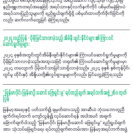
ည့်သဖွယ် စစ်အုပ်စုအနေဖြင့်၎င်းတို့ အစဉ်အဆက် ကျင့်သုံးခဲ့၊ ကျင့်သုံးမြဲ
နည်းဗျူဟာတရပ်အနေဖြင့် အရပ်သားနှင့်လက်နက်ကိုင် ပစ်မှတ်မခွဲခြားပဲ
အရပ်သားပြည်သူများကို ရည်ရွယ်ချက်ရှိရှိ ပစ်မှတ်ထားတိုက်ခိုက်ခြင်းကို
လည်း ဆက်လက်တွေ့မြင် ခဲ့ကြရသည်။
၂၀၂၄ လည်ပြန် - ပိုမိုမြင်သာလာခဲ့သည့် အိမ်နီးချင်းနိုင်ငံများ၏ ကြားဝင်
ဆောင်ရွက်မှုများ
၂၀၂၄ ခုနှစ်အတွင်းတွင်အိမ်နီးချင်းနိုင်ငံများ၏ ကြားဝင်ဆောင်ရွက်မှုများကို
ပိုမိုမြင်သာလာခဲ့သည်။အထူးသဖြင့် တရုတ်၏ ကြားဝင်ဆောင်ရွက်မှုများမှာ
၂၀၂၄ တလျောက် ပိုမိုထင်သာမြင်သာရှိလာခဲ့သည်။ ၂၀၂၄ ခုနှစ် နှစ်ကုန်ပိုင်း
တွင်မူ ထိုင်းနှင့် အိန္ဒိယတို့၏လှုပ်ရှားမှုများကိုလည်း မြင်တွေ့ခဲ့ကြရသည်။
“မြန်မာပိုင်၊ မြန်မာဦးဆောင် ဖြေရှင်းမှု" ရပ်တည်ချက် အရပ်ဘက်အဖွဲ့ ၂၆၀ ထုတ်
ပြန်
မြန်မာ့အရေးနှင့် ပတ်သက်၍ ချမှတ်ထားသည့် အာဆီယံ ဘုံသဘောတူညီ
ချက်ငါးရပ်ထက် ကျော်လွန်၍ လုပ်ဆောင်ရန် အပါအဝင် အချက်
ခြောက်ချက်ပါသည့် "မြန်မာပိုင်၊ မြန်မာဦးဆောင် ဖြေရှင်းမှု" ရည်ရွယ်ချက်
အား သုံးသပ်ဖြေရှင်းရေး ရပ်တည်ချက်စာတမ်းအား မြန်မာ့အရပ်ဘက်အဖွဲ့