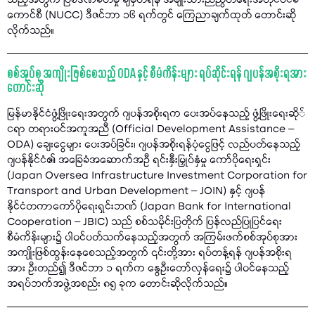
သည့်အတွက် ပြစ်ဒဏ်ခတ်မှု ချမှတ်ရန် အမျိုးသားညီညွတ်ရေးအတိုင်ပင်ခံ
ကောင်စီ (NUCC) ဒီဇင်ဘာ ၁၆ ရက်တွင် ကြေညာချက်ထုတ် တောင်းဆို
လိုက်သည်။
စစ်အုပ်စု အကျိုးဖြစ်စေသည့် ODA နှင့် စီမံကိန်းများ ရပ်ဆိုင်းရန် ဂျပန်အစိုးရအား
တောင်းဆို
မြန်မာနိုင်ငံဖွံ့ဖြိုးရေးအတွက် ဂျပန်အစိုးရက ပေးအပ်နေသည့် ဖွံ့ဖြိုးရေးဆို်
ငရာ တရားဝင်အကူအညီ (Official Development Assistance –
ODA) ချေးငွေများ ပေးအပ်ခြင်း၊ ဂျပန်အစိုးရန်ပုံငွေဖြင့် လည်ပတ်နေသည့်
ဂျပန်နိုင်ငံ၏ အခြေခံအဆောက်အဦ ရင်းနှီးမြှုပ်နှံမှု ကော်ပိုရေးရှင်း
(Japan Oversea Infrastructure Investment Corporation for
Transport and Urban Development – JOIN) နှင့် ဂျပန်
နိုင်ငံတကာကော်ပိုရေးရှင်းဘဏ် (Japan Bank for International
Cooperation – JBIC) သည် စစ်သမိုင်းပြတိုက် ပြန်လည်ပြုပြင်ရေး
စီမံကိန်းများ၌ ပါဝင်ပတ်သက်နေသည့်အတွက် အကြမ်းဖက်စစ်အုပ်စုအား
အကျိုးဖြစ်ထွန်းနေစေသည့်အတွက် ၎င်းတို့အား ရပ်တန့်ရန် ဂျပန်အစိုးရ
အား ဦးတည်၍ ဒီဇင်ဘာ ၁ ရက်က နွေဦးတော်လှန်ရေး၌ ပါဝင်နေသည့်
အရပ်ဘက်အဖွဲ့အစည်း ၈၅ ခုက တောင်းဆိုလိုက်သည်။