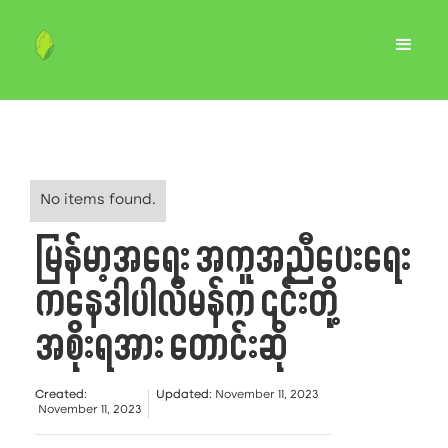
No items found.
မြန်မာ့အရေး အကူအညီပေးရေး
ကနေဒါပါလီမန်က ၎င်းတို့
အစိုးရအား တောင်းဆို
Created
:
Updated
:
November 11, 2023
November 11, 2023