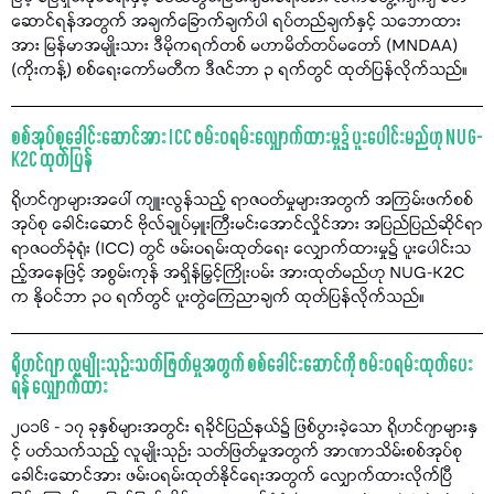
ဆောင်ရန်အတွက် အချက်ခြောက်ချက်ပါ ရပ်တည်ချက်နှင့် သဘောထား
အား မြန်မာအမျိုးသား ဒီမိုကရက်တစ် မဟာမိတ်တပ်မတော် (MNDAA)
(ကိုးကန့်) စစ်ရေးကော်မတီက ဒီဇင်ဘာ ၃ ရက်တွင် ထုတ်ပြန်လိုက်သည်။
စစ်အုပ်စုခေါင်းဆောင်အား ICC ဖမ်းဝရမ်းလျှောက်ထားမှု၌ ပူးပေါင်းမည်ဟု NUG-
K2C ထုတ်ပြန်
ရိုဟင်ဂျာများအပေါ် ကျူးလွန်သည့် ရာဇဝတ်မှုများအတွက် အကြမ်းဖက်စစ်
အုပ်စု ခေါင်းဆောင် ဗိုလ်ချုပ်မှူးကြီးမင်းအောင်လှိုင်အား အပြည်ပြည်ဆိုင်ရာ
ရာဇဝတ်ခုံရုံး (ICC) တွင် ဖမ်းဝရမ်းထုတ်ရေး လျှောက်ထားမှု၌ ပူးပေါင်းသ
ည့်အနေဖြင့် အစွမ်းကုန် အရှိန်မြှင့်ကြိုးပမ်း အားထုတ်မည်ဟု NUG-K2C
က နိုဝင်ဘာ ၃၀ ရက်တွင် ပူးတွဲကြေညာချက် ထုတ်ပြန်လိုက်သည်။
ရိုဟင်ဂျာ လူမျိုးသုဉ်းသတ်ဖြတ်မှုအတွက် စစ်ခေါင်းဆောင်ကို ဖမ်းဝရမ်းထုတ်ပေး
ရန် လျှောက်ထား
၂၀၁၆ - ၁၇ ခုနှစ်များအတွင်း ရခိုင်ပြည်နယ်၌ ဖြစ်ပွားခဲ့သော ရိုဟင်ဂျာများနှ
င့် ပတ်သက်သည့် လူမျိုးသုဉ်း သတ်ဖြတ်မှုအတွက် အာဏာသိမ်းစစ်အုပ်စု
ခေါင်းဆောင်အား ဖမ်းဝရမ်းထုတ်နိုင်ရေးအတွက် လျှောက်ထားလိုက်ပြီ