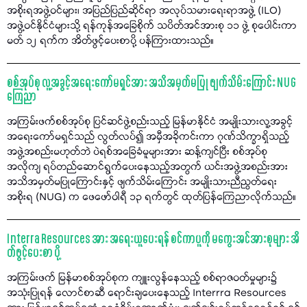
အစိုးရအဖွဲ့ဝင်များ၊ အပြည်ပြည်ဆိုင်ရာ အလုပ်သမားရေးရာအဖွဲ့ (ILO)
အဖွဲ့ဝင်နိုင်ငံများသို့ ရန်ကုန်အခြေစိုက် သပိတ်အင်အားစု ၁၁ ဖွဲ့ စုပေါင်းကာ
မတ် ၁၂ ရက်က အိတ်ဖွင့်ပေးစာပို့ ပန်ကြားထားသည်။
စစ်အုပ်စု လူ့အခွင့်အရေးကော်မရှင်အား အသိအမှတ်မပြု ဖျက်သိမ်းကြောင်း NUG
ကြေညာ
အကြမ်းဖက်စစ်အုပ်စု ပြင်ဆင်ဖွဲ့စည်းသည့် မြန်မာနိုင်ငံ အမျိုးသားလူ့အခွင့်
အရေးကော်မရှင်သည် လွတ်လပ်၍ အမှီအခိုကင်းကာ ဂုဏ်သိက္ခာရှိသည့်
အဖွဲ့အစည်းမဟုတ်ဘဲ ပဲရစ်အခြေခံမူများအား ဆန့်ကျင်ပြီး စစ်အုပ်စု
အလိုကျ ရပ်တည်ဆောင်ရွက်ပေးနေသည့်အတွက် ယင်းအဖွဲ့အစည်းအား
အသိအမှတ်မပြုကြောင်းနှင့် ဖျက်သိမ်းကြောင်း အမျိုးသားညီညွတ်ရေး
အစိုးရ (NUG) က ဖေဖော်ဝါရီ ၁၃ ရက်တွင် ထုတ်ပြန်ကြေညာလိုက်သည်။
Interra Resources အား အရေးယူပေးရန် စင်ကာပူကို မကွေးအင်အားစုများ အိ
တ်ဖွင့်ပေးစာ ပို့
အကြမ်းဖက် မြန်မာစစ်အုပ်စုက ကျူးလွန်နေသည့် စစ်ရာဇဝတ်မှုများ၌
အသုံးပြုရန် လောင်စာဆီ ရောင်းချပေးနေသည့် Interrra Resources