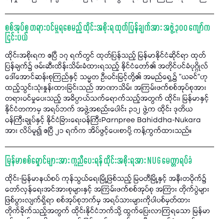
စစ်အုပ်စု တရားဝင်မှုရစေမည့် ထိုင်းအစိုးရ ထုတ်ပြန်ချက်အား အဖွဲ့ ၃၀၀ ကျော်က
ငြင်းပယ်
ထိုင်းအစိုးရက ဧပြီ ၁၇ ရက်တွင် ထုတ်ပြန်သည့် မြန်မာနိုင်ငံဆိုင်ရာ ထုတ်
ပြန်ချက်၌ ဖမ်းဆီးထိန်းသိမ်းခံထားရသည့် နိုင်ငံတော်၏ အတိုင်ပင်ခံပုဂ္ဂိုလ်
ဒေါ်အောင်ဆန်းစုကြည်နှင့် သမ္မတ ဦးဝင်းမြင့်တို့၏ အမည်ရှေ့၌ "ယခင်"ဟု
ထည့်သွင်းသုံးနှုန်းထားခြင်းသည် အာဏာသိမ်း အကြမ်းဖက်စစ်အုပ်စုအား
တရားဝင်မှုပေးသည့် အဓိပ္ပာယ်သက်ရောက်သည့်အတွက် ထိုင်း၊ မြန်မာနှင့်
နိုင်ငံတကာမှ အရပ်ဘက် အဖွဲ့အစည်းပေါင်း ၃၁၂ ဖွဲ့က ထိုင်း ဒုတိယ
ဝန်ကြီးချုပ်နှင့် နိုင်ငံခြားရေးဝန်ကြီးParnpree Bahiddha-Nukara
အား လိပ်မူ၍ ဧပြီ ၂၁ ရက်က အိပ်ဖွင့်ပေးစာပို့ ကန့်ကွက်ထားသည်။
မြန်မာစစ်ရှောင်များအား ကူညီပေးရန် ထိုင်းအစိုးရအား NUG မေတ္တာရပ်ခံ
ထိုင်း-မြန်မာနယ်စပ် ကုန်သွယ်ရေးမြို့ဖြစ်သည့် မြဝတီမြို့နှင့် အနီးတဝိုက်၌
တော်လှန်ရေးအင်အားစုများနှင့် အကြမ်းဖက်စစ်အုပ်စု အကြား တိုက်ပွဲများ
ဖြစ်ပွားလျက်ရှိရာ စစ်အုပ်စုဘက်မှ အရပ်သားများကိုပါပစ်မှတ်ထား
တိုက်ခိုက်သည့်အတွက် ထိုင်းနိုင်ငံဘက်သို့ ထွက်ပြေးလာကြရသော မြန်မာ