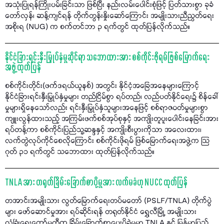
အသုံးပြုရန်ကြိုးပမ်းခြင်းသာ ဖြစ်ပြီး နည်းလမ်းပေါင်းစုံဖြင့် ပြတ်သားစွာ ခုခံ
တော်လှန်၊ ဆန့်ကျင်ရန် တိုက်တွန်းနှိုးဆော်ကြောင်း အမျိုးသားညီညွတ်ရေး
အစိုးရ (NUG) က စက်တင်ဘာ ၃ ရက်တွင် ထုတ်ပြန်လိုက်သည်။
နိုင်ငံခြားရင်းနှီးမြှုပ်နှံမှုဆိုင်ရာ သဘောထားအား စစ်ကိုင်းဖိုရမ်ဖြစ်မြောက်ရေး
အဖွဲ့ ထုတ်ပြန်
စစ်ကိုင်းတိုင်း(ဖက်ဒရယ်ယူနစ်) အတွင်း နိုင်ငံ့အခြေအနေများကြောင့်
နိုင်ငံခြားရင်းနှီးမြှုပ်နှံမှုများ တည်ငြိမ်စွာ ရပ်တည်၊ လည်ပတ်နိုင်ရေး၌ စိန်ခေါ်
မှုများရှိနေသော်လည်း ရင်းနှီးမြှုပ်နှံသူများအနေဖြင့် စစ်ရာဇဝတ်မှုများစွာ
ကျူးလွန်ထားသည့် အကြမ်းဖက်စစ်အုပ်စုနှင့် အကျိုးတူပူးပေါင်းနေခြင်းအား
ရပ်တန့်ကာ စစ်ကိုင်းပြည်သူ့ဆန္ဒနှင့် အကျိုးစီးပွားကိုသာ အလေးထား၊
လက်တွဲလုပ်ကိုင်စေလိုကြောင်း စစ်ကိုင်းဖိုရမ် ဖြစ်မြောက်ရေးအဖွဲ့က သြ
ဂုတ် ၃၁ ရက်တွင် သဘောထား ထုတ်ပြန်လိုက်သည်။
TNLA အား တရုတ်ခြိမ်းခြောက်စာပို့မှုအား လက်မခံဟု NUCC ထုတ်ပြန်
တအာင်းအမျိုးသား လွတ်မြောက်ရေးတပ်မတော် (PSLF/TNLA) တိုက်ပွဲ
များ ဖော်ဆောင်မှုအား ရပ်ဆိုင်းရန် တရုတ်နိုင်ငံ ရွှေလီမြို့ အမျိုးသား
လုံခြုံရေးကော်မတီက ခြိမ်းခြောက်စာပေးပို့ခဲ့မှုမှာ TNLA နှင့် မြန်မာပြည်