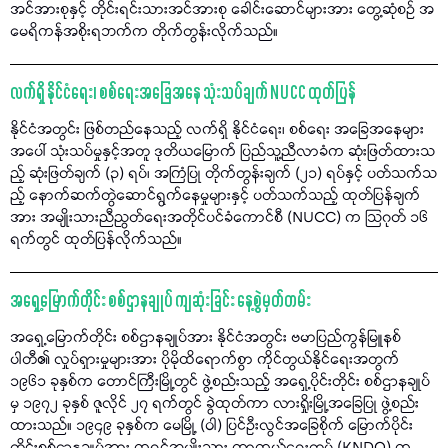
အင်အားစုနှင့် တိုင်းရင်းသားအင်အားစု ခေါင်းဆောင်များအား တွေ့ဆုံစဉ် အ
မေရိကန်အစိုးရဘက်က တိုက်တွန်းလိုက်သည်။
လက်ရှိ နိုင်ငံရေး၊ စစ်ရေးအခြေအနေ သုံးသပ်ချက် NUCC ထုတ်ပြန်
နိုင်ငံအတွင်း ဖြစ်တည်နေသည့် လက်ရှိ နိုင်ငံရေး၊ စစ်ရေး အခြေအနေများ
အပေါ် သုံးသပ်မှုနှင့်အတူ ဒုတိယမြောက် ပြည်သူ့ညီလာခံက ဆုံးဖြတ်ထားသ
ည့် ဆုံးဖြတ်ချက် (၃) ရပ်၊ အကြံပြု တိုက်တွန်းချက် (၂၁) ရပ်နှင့် ပတ်သက်သ
ည့် နောက်ဆက်တွဲဆောင်ရွက်နေမှုများနှင့် ပတ်သက်သည့် ထုတ်ပြန်ချက်
အား အမျိုးသားညီညွတ်ရေးအတိုင်ပင်ခံကောင်စီ (NUCC) က သြဂုတ် ၁၆
ရက်တွင် ထုတ်ပြန်လိုက်သည်။
အရှေ့မြောက်တိုင်း စစ်ဌာနချုပ် ကျဆုံးခြင်း နေ့စွဲမှတ်တမ်း
အရှေ့မြောက်တိုင်း စစ်ဌာနချုပ်အား နိုင်ငံအတွင်း ဗမာပြည်ကွန်မြူနစ်
ပါတီ၏ လှုပ်ရှားမှုများအား ပိုမိုထိရောက်စွာ ကိုင်တွယ်နိုင်ရေးအတွက်
၁၉၆၁ ခုနှစ်က တောင်ကြီးမြို့တွင် ဖွဲ့စည်းသည့် အရှေ့ပိုင်းတိုင်း စစ်ဌာနချုပ်
မှ ၁၉၇၂ ခုနှစ် ဇူလိုင် ၂၇ ရက်တွင် ခွဲထုတ်ကာ လားရှိုးမြို့အခြေပြု ဖွဲ့စည်း
ထားသည်။ ၁၉၄၉ ခုနှစ်က မေမြို့ (ဝါ) ပြင်ဦးလွင်အခြေစိုက် မြောက်ပိုင်း