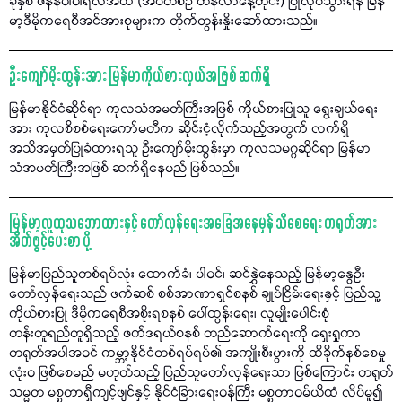
ခုနှစ် ဇန်နဝါဝါရီလအထိ (အပတ်စဉ် တနင်္လာနေ့တိုင်း) ပြုလုပ်သွားရန် မြန်
မာ့ဒီမိုကရေစီအင်အားစုများက တိုက်တွန်းနှိုးဆော်ထားသည်။
ဦးကျော်မိုးထွန်းအား မြန်မာကိုယ်စားလှယ်အဖြစ် ဆက်ရှိ
မြန်မာနိုင်ငံဆိုင်ရာ ကုလသံအမတ်ကြီးအဖြစ် ကိုယ်စားပြုသူ ရွေးချယ်ရေး
အား ကုလစိစစ်ရေးကော်မတီက ဆိုင်းငံ့လိုက်သည့်အတွက် လက်ရှိ
အသိအမှတ်ပြုခံထားရသူ ဦးကျော်မိုးထွန်းမှာ ကုလသမဂ္ဂဆိုင်ရာ မြန်မာ
သံအမတ်ကြီးအဖြစ် ဆက်ရှိနေမည် ဖြစ်သည်။
မြန်မာ့လူထုသဘောထားနှင့် တော်လှန်ရေးအခြေအနေမှန် သိစေရေး တရုတ်အား
အိတ်ဖွင့်ပေးစာ ပို့
မြန်မာပြည်သူတစ်ရပ်လုံး ထောက်ခံ၊ ပါဝင်၊ ဆင်နွှဲနေသည့် မြန်မာ့နွေဦး
တော်လှန်ရေးသည် ဖက်ဆစ် စစ်အာဏာရှင်စနစ် ချုပ်ငြိမ်းရေးနှင့် ပြည်သူ့
ကိုယ်စားပြု ဒီမိုကရေစီအစိုးရစနစ် ပေါ်ထွန်းရေး၊ လူမျိုးပေါင်းစုံ
တန်းတူရည်တူရှိသည့် ဖက်ဒရယ်စနစ် တည်ဆောက်ရေးကို ရှေးရှုကာ
တရုတ်အပါအဝင် ကမ္ဘာ့နိုင်ငံတစ်ရပ်ရပ်၏ အကျိုးစီးပွားကို ထိခိုက်နစ်စေမှု
လုံးဝ ဖြစ်စေမည် မဟုတ်သည့် ပြည်သူတော်လှန်ရေးသာ ဖြစ်ကြောင်း တရုတ်
သမ္မတ မစ္စတာရှီကျင့်ဖျင်နှင့် နိုင်ငံခြားရေးဝန်ကြီး မစ္စတာဝမ်ယိထံ လိပ်မူ၍