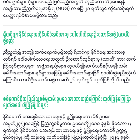
စစ်ရှောင်များ ပိုများလာမည် ဖြစ်သည့်အတွက် ကူညီထောက်ပံ့ပေးရန်
အမျိုးသားညီညွတ်ရေးအစိုးရ (NUG) က ဧပြီ ၂၁ ရက်တွင် ထိုင်းအစိုးရထံ
မေတ္တာရပ်ခံစာပေးပို့ထားသည်။
ရိုဟင်ဂျာ နိုင်ငံရေးအတိုင်ပင်ခံအင်အားစု ပေါ်ပေါက်ရေး ဦးဆောင်အဖွဲ့ (ယာယီ)
ဖွဲ့စည်း
ညီညွတ်၍ အကျိုးသက်ရောက်မှုရှိသည့် ရိုဟင်ဂျာ နိုင်ငံရေးအင်အားစု
တစ်ရပ် ပေါ်ပေါက်လာရေးအတွက် ဦးဆောင်လှုပ်ရှားမှု (ယာယီ) အား တက်
ကြွလှုပ်ရှားသူများ၊ အဖွဲ့အစည်းများ၊ လူငယ်မျိုးဆက်သစ်နှင့်အမျိုးသမီး
ခေါင်းဆောင်များ၊ ရပ်ရွာအခြေပြု ခေါင်းဆောင်များဖြင် စုပေါင်းဖွဲ့စည်းလိုက်
ကြောင်း ယာယီဦးဆောင်အဖွဲ့က မတ် ၂၆ ရက်တွင် ထုတ်ပြန်လိုက်သည်။
စစ်ကောင်စီက ပြည်သူ့စစ်မှုထမ်းဥပဒေ အာဏာတည်ကြောင်း ထုတ်ပြန်ကြေငြာ
ချက်အပေါ် တုံ့ပြန်ချက်များ
နိုင်ငံတော် အေးချမ်းသာယာရေးနှင့် ဖွံ့ဖြိုးရေးကောင်စီ ဥပဒေ
အမှတ်၂၇/၂၀၁၀ဖြင့် ပြည်သူ့စစ်မှုထမ်း ဥပဒေကို၂၀၁၀ ခုနှစ်၊ နိုဝင်ဘာ ၄
ရက်တွင် နိုင်ငံတော် အေးချမ်းသာယာရေးနှင့် ဖွံ့ဖြိုးရေးကောင်စီ ဥက္ကဌ
ဗိုလ်ချုပ်မှူးကြီးသန်းရွှေ လက်မှတ်ဖြင့် ပြဌာန်းထုတ်ပြန်ခဲ့ပြီး ၂၀၂၄ ခုနှစ်၊