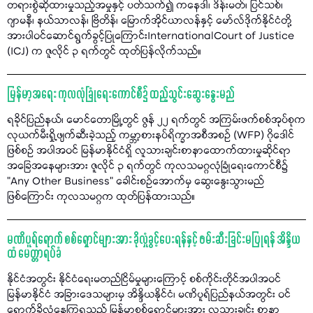
တရားစွဲဆိုထားမှုသည့်အမှုနှင့် ပတ်သက်၍ ကနေဒါ၊ ဒိန်းမတ်၊ ပြင်သစ်၊
ဂျာမနီ၊ နယ်သာလန်၊ ဗြိတိန်၊ မြောက်အိုင်ယာလန်နှင့် မော်လ်ဒိုက်နိုင်ငံတို့
အားပါဝင်ဆောင်ရွက်ခွင့်ပြုကြောင်းInternationalCourt of Justice
(ICJ) က ဇူလိုင် ၃ ရက်တွင် ထုတ်ပြန်လိုက်သည်။
မြန်မာ့အရေး ကုလလုံခြုံရေးကောင်စီ၌ ထည့်သွင်းဆွေးနွေးမည်
ရခိုင်ပြည်နယ်၊ မောင်တောမြို့တွင် ဇွန် ၂၂ ရက်တွင် အကြမ်းဖက်စစ်အုပ်စုက
လုယက်မီးရှို့ဖျက်ဆီးခဲ့သည့် ကမ္ဘာ့စားနပ်ရိက္ခာအစီအစဉ် (WFP) ဂိုဒေါင်
ဖြစ်စဉ် အပါအဝင် မြန်မာနိုင်ငံရှိ လူသားချင်းစာနာထောက်ထားမှုဆိုင်ရာ
အခြေအနေများအား ဇူလိုင် ၃ ရက်တွင် ကုလသမဂ္ဂလုံခြုံရေးကောင်စီ၌
"Any Other Business” ခေါင်းစဉ်အောက်မှ ဆွေးနွေးသွားမည်
ဖြစ်ကြောင်း ကုလသမဂ္ဂက ထုတ်ပြန်ထားသည်။
မဏိပူရ်ရောက် စစ်ရှောင်များအား ခိုလှုံခွင့်ပေးရန်နှင့် ဖမ်းဆီးခြင်းမပြုရန် အိန္ဒိယ
ထံ မေတ္တာရပ်ခံ
နိုင်ငံအတွင်း နိုင်ငံရေးမတည်ငြိမ်မှုများကြောင့် စစ်ကိုင်းတိုင်အပါအဝင်
မြန်မာနိုင်ငံ အခြားဒေသများမှ အိန္ဒိယနိုင်ငံ၊ မဏိပူရ်ပြည်နယ်အတွင်း ဝင်
ရောက်ခိုလှုံနေကြရသည့် မြန်မာစစ်ရှောင်များအား လူသားချင်း စာနာ