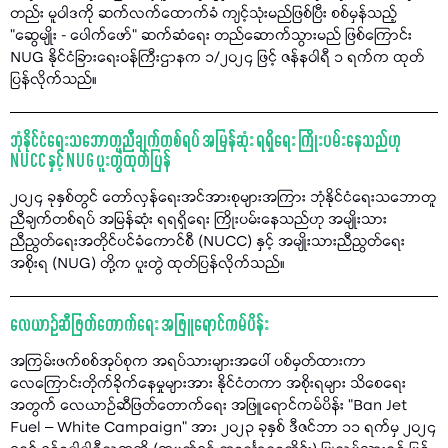
တည်း မူဝါဒကို ဆက်လက်ထောက်ခံ ကျင့်သုံးမည်ဖြစ်ပြီး စစ်မှန်သည့်
"ဆွေမျိုး - ပေါက်ဖော်" ဆက်ဆံရေး တည်ဆောက်သွားမည် ဖြစ်ကြောင်း
NUG နိုင်ငံခြားရေးဝန်ကြီးဌာနက ၁/၂၀၂၄ ဖြင့် ဇန်နဝါရီ ၁ ရက်က ထုတ်
ပြန်လိုက်သည်။
ဘုံနိုင်ငံရေးသဘောတူညီချက်တစ်ရပ် အမြန်ဆုံး ရရှိရေး ကြိုးပမ်းနေသည်ဟု
NUCC နှင့် NUG ပူးတွဲထုတ်ပြန်
၂၀၂၄ ခုနှစ်တွင် တော်လှန်ရေးအင်အားစုများအကြား ဘုံနိုင်ငံရေးသဘောတူ
ညီချက်တစ်ရပ် အမြန်ဆုံး ရရရှိရေး ကြိုးပမ်းနေသည်ဟု အမျိုးသား
ညီညွတ်ရေးအတိုင်ပင်ခံကောင်စီ (NUCC) နှင့် အမျိုးသားညီညွတ်ရေး
အစိုးရ (NUG) တို့က ပူးတွဲ ထုတ်ပြန်လိုက်သည်။
လေယာဉ်ဆီဖြတ်တောက်ရေး အဖြူရောင်ကမ်ပိန်း
အကြမ်းဖက်စစ်အုပ်စုက အရပ်သားများအပေါ် ပစ်မှတ်ထားကာ
လေကြောင်းတိုက်ခိုက်နေမှုများအား နိုင်ငံတကာ အစိုးရများ သိစေရေး
အတွက် လေယာဉ်ဆီဖြတ်တောက်ရေး အဖြူရောင်ကမ်ပိန်း "Ban Jet
Fuel – White Campaign” အား ၂၀၂၃ ခုနှစ် ဒီဇင်ဘာ ၁၁ ရက်မှ ၂၀၂၄