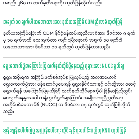
အစည်း ၂၆၀ က လက်မှတ်ရေးထိုး ထုတ်ပြန်လိုက်သည်။
အချက် ၁၀ ချက်ပါ သဘောထားအား ဒုတိယအကြိမ် CDM ညီလာခံ ထုတ်ပြန်
ဒုတိယအကြိမ်မြောက် CDM နိုင်ငံ့ဝန်ထမ်းထုညီလာခံအား ဒီဇင်ဘာ ၇ ရက်
မှ ၁၀ ရက်အထိ လေးရက်တာ ကျင်းပပြီးနောက် အချက် ၁၀ ချက်ပါ
သဘောထားအား ဒီဇင်ဘာ ၁၁ ရက်တွင် ထုတ်ပြန်ထားသည်။
ရွေးကောက်ပွဲအကြောင်းပြ လက်နက်ကိုင်ပို့နေသည့် ရုရှားအား NUCC ရှုတ်ချ
ရုရှားအစိုးရက အကြမ်းဖက်စစ်အုပ်စု ပြုလုပ်မည့် အတုအယောင်
ရွေးကောက်ပွဲအား ဝန်ဆောင်မှုပေးရန် ရုရှားနိုင်ငံသားနှင့် ၎င်းတို့အား စောင့်
ရှောက်ရန် အကြောင်းပြချက်ဖြင့် လက်နက်ကိုင်များကိုပါ မြန်မာပြည်တွင်း
စေလွှတ်နေမှုအပေါ် ကန့်ကွက်ရှုတ်ချကြောင်း အမျိုးသားညီညွတ်ရေး
အတိုင်ပင်ခံကောင်စီ (NUCC) က ဒီဇင်ဘာ ၁၄ ရက်တွင် ထုတ်ပြန်လိုက်
သည်။
အုန်းဖျန်ပေါက်ကွဲမှု အမှုမှန်ပေါ်ရေး ထိုင်းနှင့် ပူးပေါင်းမည်ဟု KNU ထုတ်ပြန်