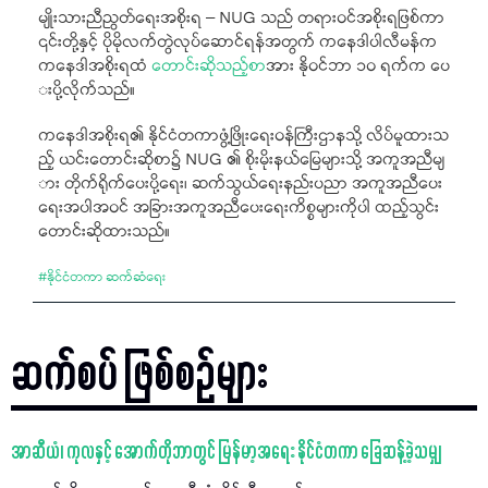
မျိုးသားညီညွတ်ရေးအစိုးရ – NUG သည် တရားဝင်အစိုးရဖြစ်ကာ
၎င်းတို့နှင့် ပိုမိုလက်တွဲလုပ်ဆောင်ရန်အတွက် ကနေဒါပါလီမန်က
ကနေဒါအစိုးရထံ
တောင်းဆိုသည့်စာ
အား နိုဝင်ဘာ ၁၀ ရက်က ပေ
းပို့လိုက်သည်။
ကနေဒါအစိုးရ၏ နိုင်ငံတကာဖွံ့ဖြိုးရေးဝန်ကြီးဌာနသို့ လိပ်မူထားသ
ည့် ယင်းတောင်းဆိုစာ၌ NUG ၏ စိုးမိုးနယ်မြေများသို့ အကူအညီမျ
ား တိုက်ရိုက်ပေးပို့ရေး၊ ဆက်သွယ်ရေးနည်းပညာ အကူအညီပေး
ရေးအပါအဝင် အခြားအကူအညီပေးရေးကိစ္စများကိုပါ ထည့်သွင်း
တောင်းဆိုထားသည်။
#
နိုင်ငံတကာ ဆက်ဆံရေး
ဆက်စပ် ဖြစ်စဉ်များ
အာဆီယံ၊ ကုလနှင့် အောက်တိုဘာတွင် မြန်မာ့အရေး နိုင်ငံတကာ ခြေဆန့်ခဲ့သမျှ