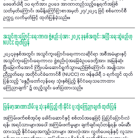
ဖေဖော်ဝါရီ ၁၀ ရက်အား ဥပဒေ အာဏာတည်သည့်နေ့ရက်အဖြစ်
သတ်မှတ်ကြောင်း အမိန့်ကြော်ငြာစာအမှတ် ၂၇/၂၀၂၄ ဖြင့် စစ်ကောင်စီ
ဥက္ကဌ လက်မှတ်ဖြင့် ထုတ်ပြန်ခဲ့သည်။။
အသွင်ကူးပြောင်းရေးကာလ ဖွဲ့စည်းပုံအား ၂၀၂၄ ခုနှစ်အတွင်း အပြီးရေးဆွဲမည်ဟု
NUCC ထုတ်ပြန်
၂၀၂၄ခုနှစ်အတွင်း အသွင်ကူးပြောင်းရေးကာလဆိုင်ရာ အစီအမံများနှင့်
အသွင်ကူးပြောင်းရေးကာလ ဖွဲ့စည်းပုံအခြေခံဥပဒေတို့အား အမြန်ဆုံး
ပြီးမြောက်အောင် ကြိုးပမ်းဆောင်ရွက်သွားမည်ဖြစ်ကြောင်း အမျိုးသား
ညီညွတ်ရေး အတိုင်ပင်ခံကောင်စီ (NUCC) က ဇန်နဝါရီ ၁ ရက်တွင် ထုတ်
ပြန်သည့် "နွေဦးတော်လှန်ရေး သုံးနှစ်ပြည့် နိုင်ငံရေးသဘောထား
ကြေညာချက်" ၌ ထည့်သွင်း ဖော်ပြထားသည်။
မြန်မာ့အာဏာသိမ်းမှု သုံးနှစ်ပြည့် ကိုးနိုင်ငံ ပူးတွဲကြေညာချက် ထုတ်ပြန်
အကြမ်းဖက်စစ်အုပ်စု ခေါင်းဆောင်နှင့် စစ်တပ်အနေဖြင့် ပြုပြင်ပြောင်းလဲ
ရန်၊ အရပ်သားများအပေါ် အကြမ်းဖက်မှုများ ချက်ချင်းရပ်တန့်ရန်၊ ဖမ်းဆီး
ထားသည့် နိုင်ငံရေးအကျဉ်းသားများ အားလုံးအား လွှတ်ပေးရန်နှင့် လူသား