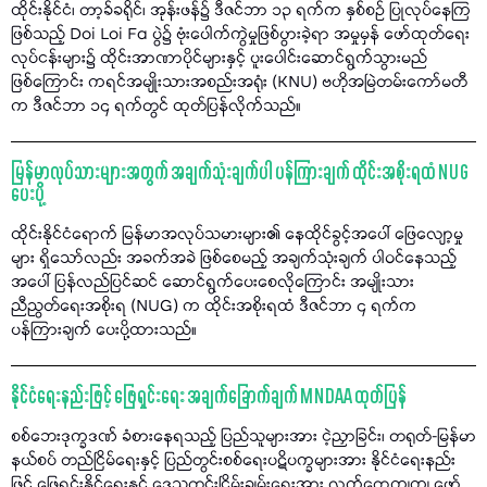
ထိုင်းနိုင်ငံ၊ တာ့ခ်ခရိုင်၊ အုန်းဖန်၌ ဒီဇင်ဘာ ၁၃ ရက်က နှစ်စဉ် ပြုလုပ်နေကြ
ဖြစ်သည့် Doi Loi Fa ပွဲ၌ ဗုံးပေါက်ကွဲမှုဖြစ်ပွားခဲ့ရာ အမှုမှန် ဖော်ထုတ်ရေး
လုပ်ငန်းများ၌ ထိုင်းအာဏာပိုင်များနှင့် ပူးပေါင်းဆောင်ရွက်သွားမည်
ဖြစ်ကြောင်း ကရင်အမျိုးသားအစည်းအရုံး (KNU) ဗဟိုအမြဲတမ်းကော်မတီ
က ဒီဇင်ဘာ ၁၄ ရက်တွင် ထုတ်ပြန်လိုက်သည်။
မြန်မာလုပ်သားများအတွက် အချက်သုံးချက်ပါ ပန်ကြားချက် ထိုင်းအစိုးရထံ NUG
ပေးပို့
ထိုင်းနိုင်ငံရောက် မြန်မာအလုပ်သမားများ၏ နေထိုင်ခွင့်အပေါ် ဖြေလျော့မှု
များ ရှိသော်လည်း အခက်အခဲ ဖြစ်စေမည့် အချက်သုံးချက် ပါဝင်နေသည့်
အပေါ် ပြန်လည်ပြင်ဆင် ဆောင်ရွက်ပေးစေလိုကြောင်း အမျိုးသား
ညီညွတ်ရေးအစိုးရ (NUG) က ထိုင်းအစိုးရထံ ဒီဇင်ဘာ ၄ ရက်က
ပန်ကြားချက် ပေးပို့ထားသည်။
နိုင်ငံရေးနည်းဖြင့် ဖြေရှင်းရေး အချက်ခြောက်ချက် MNDAA ထုတ်ပြန်
စစ်ဘေးဒုက္ခဒဏ် ခံစားနေရသည့် ပြည်သူများအား ငဲ့ညှာခြင်း၊ တရုတ်-မြန်မာ
နယ်စပ် တည်ငြိမ်ရေးနှင့် ပြည်တွင်းစစ်ရေးပဋိပက္ခများအား နိုင်ငံရေးနည်း
ဖြင့် ဖြေရှင်းနိုင်ရေးနှင့် ဒေသတွင်းငြိမ်းချမ်းရေးအား လက်တွေ့ကျကျ ဖော်