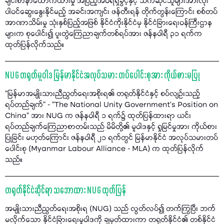
ချင်းစာနာထောက်ထားမှု အပြည့်အဝရရှိခွင့်နှင့် သက်ဆိုင်သူများအားလုံး
ပါဝင်ဆွေးနွေးနိုင်မည့် အခင်းအကျင်း ဖန်တီးရန် တိုက်တွန်းကြောင်း စစ်တပ်
အာဏာသိမ်းမှု သုံးနှစ်ပြည့်အဖြစ် နိုင်ငံကိုးနိုင်ငံမှ နိုင်ငံခြားရေးဝန်ကြီးဌာန
များက စုပေါင်း၍ ပူးတွဲကြေညာချက်တစ်ရပ်အား ဇန်နဝါရီ ၃၁ ရက်က
ထုတ်ပြန်လိုက်သည်။
NUG တရုတ်မူဝါဒ မြန်မာနိုင်ငံအလုပ်သမား တပ်ပေါင်းစုအား ကိုယ်စားမပြု
“မြန်မာအမျိုးသားညီညွတ်ရေးအစိုးရ၏ တရုတ်နိုင်ငံနှင့် စပ်လျဉ်းသည့်
ရပ်တည်ချက်” - “The National Unity Government’s Position on
China” အား NUG က ဇန်နဝါရီ ၁ ရက်၌ ထုတ်ပြန်ထားရာ ယင်း
ရပ်တည်ချက်ကြေညာစာတမ်းသည် မိမိတို့၏ မူဝါဒနှင့် ရှုမြင်မှုအား ကိုယ်စား
ပြုခြင်း မဟုတ်ကြောင်း ဇန်နဝါရီ ၂၁ ရက်တွင် မြန်မာနိုင်ငံ အလုပ်သမားတပ်
ပေါင်းစု (Myanmar Labour Alliance - MLA) က ထုတ်ပြန်လိုက်
သည်။
တရုတ်နိုင်ငံဆိုင်ရာ သဘောထား NUG ထုတ်ပြန်
အမျိုးသားညီညွတ်ရေးအစိုးရ (NUG) သည် လွတ်လပ်၍ တက်ကြွပြီး ဘက်
မလိုက်သော နိုင်ငံခြားရေးမူဝါဒကို ချမှတ်ထားကာ တရုတ်နိုင်ငံ၏ တစ်နိုင်ငံ