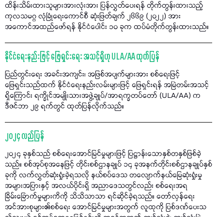
ထိန်းသိမ်းထားသူများအားလုံးအား ပြန်လွှတ်ပေးရန် တိုက်တွန်းထားသည့်
ကုလသမဂ္ဂ လုံခြုံရေးကောင်စီ ဆုံးဖြတ်ချက် ၂၆၆၉ (၂၀၂၂) အား
အကောင်အထည်ဖော်ရန် နိုင်ငံပေါင်း ၁၀ ခုက ထပ်မံတိုက်တွန်းထားသည်။
နိုင်ငံရေးနည်းဖြင့် ဖြေရှင်းရေး အသင့်ရှိဟု ULA/AA ထုတ်ပြန်
ပြည်တွင်းရေး အခင်းအကျင်း၊ အဖြစ်အပျက်များအား စစ်ရေးဖြင့်
ဖြေရှင်းသည်ထက် နိုင်ငံရေးနည်းလမ်းများဖြင့် ဖြေရှင်းရန် အမြဲတမ်းအသင့်
ရှိကြောင်း ရက္ခိုင်အမျိုးသားအဖွဲ့ချုပ်/အာရက္ခတပ်တော် (ULA/AA) က
ဒီဇင်ဘာ ၂၉ ရက်တွင် ထုတ်ပြန်လိုက်သည်။
၂၀၂၄ လည်ပြန်
၂၀၂၄ ခုနှစ်သည် စစ်ရေးအောင်မြင်မှုများဖြင့် ပြဋ္ဌာန်းသောနှစ်တနှစ်ဖြစ်ခဲ့
သည်။ စစ်အုပ်စုအနေဖြင့် တိုင်းစစ်ဌာနချုပ် ၁၄ ခုအနက်တိုင်းစစ်ဌာနချုပ်နှစ်
ခုကို လက်လွှတ်ဆုံးရှုံးခဲ့ရသလို နယ်စပ်ဒေသ တလျောက်နယ်မြေဆုံးရှုံးမှု
အများအပြားနှင့် အလယ်ပိုင်းရှိ အညာဒေသတွင်လည်း စစ်ရေးအရ
ခြိမ်းခြောက်မှုများကိကို သိသိသာသာ ရင်ဆိုင်ခဲ့ရသည်။ တော်လှန်ရေး
အင်အားစုများ၏စစ်ရေး အောင်မြင်မှုများအတွက် လူထုကို ပြစ်ဒဏ်ပေးသ