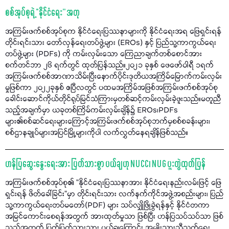
စစ်အုပ်စုရဲ့ “နိုင်ငံရေး” အတု
အကြမ်းဖက်စစ်အုပ်စုက နိုင်ငံရေးပြဿနာများကို နိုင်ငံရေးအရ ဖြေရှင်းရန်
တိုင်းရင်းသား တော်လှန်ရေးတပ်ဖွဲ့များ (EROs) နှင့် ပြည်သူ့ကာကွယ်ရေး
တပ်ဖွဲ့များ (PDFs) ကို ကမ်းလှမ်းသော ကြေညာချက်တစ်စောင်အား
စက်တင်ဘာ ၂၆ ရက်တွင် ထုတ်ပြန်သည်။၂၀၂၁ ခုနှစ် ဖေဖော်ဝါရီ ၁ရက်
အကြမ်းဖက်စစ်အာဏာသိမ်းပြီးနောက်ပိုင်းဒုတိယအကြိမ်မြောက်ကမ်းလှမ်း
မှုဖြစ်ကာ ၂၀၂၂ခုနှစ် ဧပြီလတွင် ပထမအကြိမ်အဖြစ်အကြမ်းဖက်စစ်အုပ်စု
ခေါင်းဆောင်ကိုယ်တိုင်ရုပ်မြင်သံကြားမှတစ်ဆင့်ကမ်းလှမ်းခဲ့ဖူးသည်။မတူညီ
သည့်အချက်မှာ ယခုတစ်ကြိမ်ကမ်းလှမ်းချိန်၌ EROs၊PDFs
များ၏စစ်ဆင်ရေးများကြောင့်အကြမ်းဖက်စစ်အုပ်စုဘက်မှစစ်စခန်းများ၊
စစ်ဌာနချုပ်များအပြင်မြို့များကိုပါ လက်လွှတ်နေရချိန်ဖြစ်သည်။
ဟန်ပြဆွေးနွေးရေးအား ပြတ်သားစွာ ပယ်ချဟု NUCC၊ NUG ပူးတွဲထုတ်ပြန်
အကြမ်းဖက်စစ်အုပ်စု၏ "နိုင်ငံရေးပြဿနာအား နိုင်ငံရေးနည်းလမ်းဖြင့် ဖြေ
ရှင်းရန် ဖိတ်ခေါ်ခြင်း"မှာ တိုင်းရင်းသား လက်နက်ကိုင်အဖွဲ့အစည်းများ၊ ပြည်
သူ့ကာကွယ်ရေးတပ်မတော်(PDF) များ သပ်လျှိုဖြိုခွဲရန်နှင့် နိုင်ငံတကာ
အမြင်ကောင်းစေရန်အတွက် အားထုတ်မှုသာ ဖြစ်ပြီး ဟန်ပြသပ်သပ်သာ ဖြစ်
သည့်အတွက် ပြတ်ပြတ်သားသား ပယ်ချကြောင်း အမျိုးသားညီညွတ်ရေး