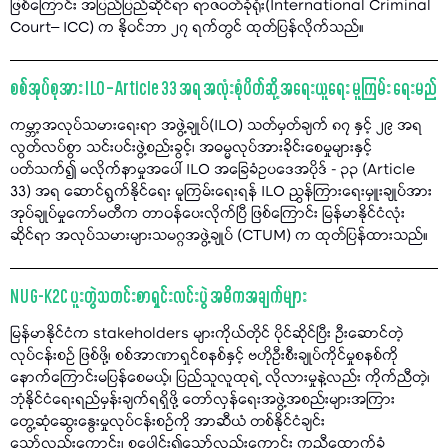
ဖြစ်ကြောင်း အပြည်ပြည်ဆိုင်ရာ ရာဇဝတ်ခုံရုံး(International Criminal
Court– ICC) က နိုဝင်ဘာ ၂၇ ရက်တွင် ထုတ်ပြန်လိုက်သည်။
စစ်အုပ်စုအား ILO – Article 33 အရ အလုံးစုံပိတ်ဆို့ အရေးယူရေး မူကြမ်း ရေးမည်
ကမ္ဘာ့အလုပ်သမားရေးရာ အဖွဲ့ချုပ်(ILO) သတ်မှတ်ချက် ၈၇ နှင့် ၂၉ အရ
လွတ်လပ်စွာ သင်းပင်းဖွဲ့စည်းခွင့်၊ အဓမ္မလုပ်အားခိုင်းစေမှုများနှင့်
ပတ်သက်၍ မလိုက်နာမှုအပေါ် ILO အခြေခံဥပဒေအပိုဒ် - ၃၃ (Article
33) အရ ဆောင်ရွက်နိုင်ရေး မူကြမ်းရေးရန် ILO ညွှန်ကြားရေးမှူးချုပ်အား
အုပ်ချုပ်မှုကော်မတီက တာဝန်ပေးလိုက်ပြီ ဖြစ်ကြောင်း မြန်မာနိုင်ငံလုံး
ဆိုင်ရာ အလုပ်သမားများသမဂ္ဂအဖွဲ့ချုပ် (CTUM) က ထုတ်ပြန်ထားသည်။
NUG-K2C ပူးတွဲသတင်းစာရှင်းလင်းပွဲ အဓိကအချက်များ
မြန်မာနိုင်ငံက stakeholders များကိုယ်တိုင် ပိုင်ဆိုင်ပြီး ဦးဆောင်တဲ့
လုပ်ငန်းစဉ် ဖြစ်ဖို့၊ စစ်အာဏာရှင်စနစ်နှင့် ဗဟိုဦးစီးချုပ်ကိုင်မှုစနစ်ကို
နောက်ကြောင်းမပြန်စေမယ့်၊ ပြည်သူလူထုရဲ့ လိုလားမှုနဲ့လည်း ကိုက်ညီတဲ့၊
ဘုံနိုင်ငံရေးရည်မှန်းချက်ရရှိဖို့ တော်လှန်ရေးအဖွဲ့အစည်းများအကြား
တွေ့ဆုံဆွေးနွေးမှုလုပ်ငန်းစဥ်ကို အာဆီယံ တစ်နိုင်ငံချင်း
သော်လည်းကောင်း၊ စုပေါင်း၍သော်လည်းကောင်း ကူညီထောက်ခံ