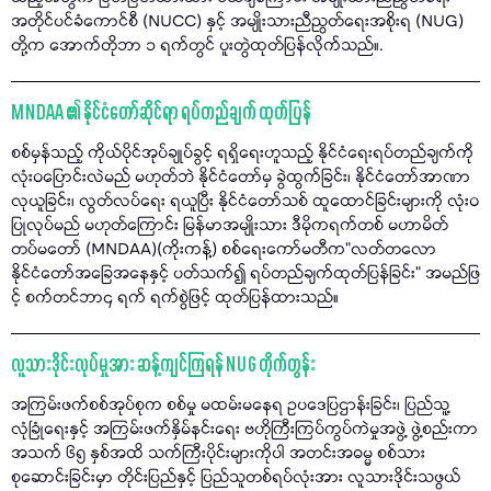
အတိုင်ပင်ခံကောင်စီ (NUCC) နှင့် အမျိုးသားညီညွတ်ရေးအစိုးရ (NUG)
တို့က အောက်တိုဘာ ၁ ရက်တွင် ပူးတွဲထုတ်ပြန်လိုက်သည်။.
MNDAA ၏ နိုင်ငံတော်ဆိုင်ရာ ရပ်တည်ချက် ထုတ်ပြန်
စစ်မှန်သည့် ကိုယ်ပိုင်အုပ်ချုပ်ခွင့် ရရှိရေးဟူသည့် နိုင်ငံရေးရပ်တည်ချက်ကို
လုံးဝပြောင်းလဲမည် မဟုတ်ဘဲ နိုင်ငံတော်မှ ခွဲထွက်ခြင်း၊ နိုင်ငံတော်အာဏာ
လုယူခြင်း၊ လွတ်လပ်ရေး ရယူပြီး နိုင်ငံတော်သစ် ထူထောင်ခြင်းများကို လုံးဝ
ပြုလုပ်မည် မဟုတ်ကြောင်း မြန်မာအမျိုးသား ဒီမိုကရက်တစ် မဟာမိတ်
တပ်မတော် (MNDAA)(ကိုးကန့်) စစ်ရေးကော်မတီက"လတ်တလော
နိုင်ငံတော်အခြေအနေနှင့် ပတ်သက်၍ ရပ်တည်ချက်ထုတ်ပြန်ခြင်း" အမည်ဖြ
င့် စက်တင်ဘာ၄ ရက် ရက်စွဲဖြင့် ထုတ်ပြန်ထားသည်။
လူသားဒိုင်းလုပ်မှုအား ဆန့်ကျင်ကြရန် NUG တိုက်တွန်း
အကြမ်းဖက်စစ်အုပ်စုက စစ်မှု မထမ်းမနေရ ဥပဒေပြဌာန်းခြင်း၊ ပြည်သူ့
လုံခြုံရေးနှင့် အကြမ်းဖက်နှိမ်နင်းရေး ဗဟိုကြီးကြပ်ကွပ်ကဲမှုအဖွဲ့ ဖွဲ့စည်းကာ
အသက် ၆၅ နှစ်အထိ သက်ကြီးပိုင်းများကိုပါ အတင်းအဓမ္မ စစ်သား
စုဆောင်းခြင်းမှာ တိုင်းပြည်နှင့် ပြည်သူတစ်ရပ်လုံးအား လူသားဒိုင်းသဖွယ်