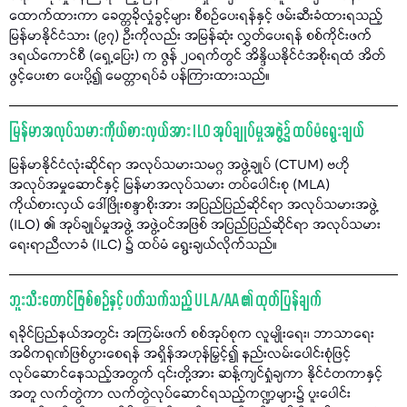
ထောက်ထားကာ ခေတ္တခိုလှုံခွင့်များ စီစဉ်ပေးရန်နှင့် ဖမ်းဆီးခံထားရသည့်
မြန်မာနိုင်ငံသား (၉၇) ဦးကိုလည်း အမြန်ဆုံး လွှတ်ပေးရန် စစ်ကိုင်းဖက်
ဒရယ်ကောင်စီ (ရှေ့ပြေး) က ဇွန် ၂၀ရက်တွင် အိန္ဒိယနိုင်ငံအစိုးရထံ အိတ်
ဖွင့်ပေးစာ ပေးပို့၍ မေတ္တာရပ်ခံ ပန်ကြားထားသည်။
မြန်မာအလုပ်သမားကိုယ်စားလှယ်အား ILO အုပ်ချုပ်မှုအဖွဲ့၌ ထပ်မံရွေးချယ်
မြန်မာနိုင်ငံလုံးဆိုင်ရာ အလုပ်သမားသမဂ္ဂ အဖွဲ့ချုပ် (CTUM) ဗဟို
အလုပ်အမှုဆောင်နှင့် မြန်မာအလုပ်သမား တပ်ပေါင်းစု (MLA)
ကိုယ်စားလှယ် ဒေါ်ဖြိုးစန္ဒာစိုးအား အပြည်ပြည်ဆိုင်ရာ အလုပ်သမားအဖွဲ့
(ILO) ၏ အုပ်ချုပ်မှုအဖွဲ့ အဖွဲ့ဝင်အဖြစ် အပြည်ပြည်ဆိုင်ရာ အလုပ်သမား
ရေးရာညီလာခံ (ILC) ၌ ထပ်မံ ရွေးချယ်လိုက်သည်။
ဘူးသီးတောင်ဖြစ်စဉ်နှင့် ပတ်သက်သည့် ULA/AA ၏ ထုတ်ပြန်ချက်
ရခိုင်ပြည်နယ်အတွင်း အကြမ်းဖက် စစ်အုပ်စုက လူမျိုးရေး၊ ဘာသာရေး
အဓိကရုဏ်ဖြစ်ပွားစေရန် အရှိန်အဟုန်မြှင့်၍ နည်းလမ်းပေါင်းစုံဖြင့်
လုပ်ဆောင်နေသည့်အတွက် ၎င်းတို့အား ဆန့်ကျင်ရှုံချကာ နိုင်ငံတကာနှင့်
အတူ လက်တွဲကာ လက်တွဲလုပ်ဆောင်ရသည့်ကဏ္ဍများ၌ ပူးပေါင်း