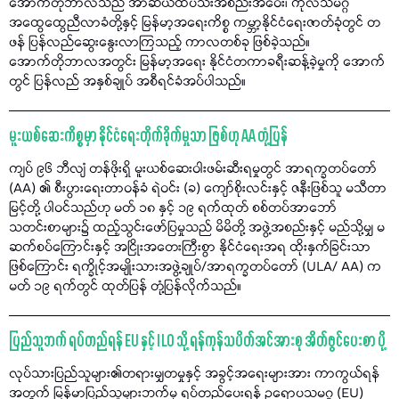
အောက်တိုဘာလသည် အာဆီယံထိပ်သီးအစည်းအဝေး၊ ကုလသမဂ္ဂ
အထွေထွေညီလာခံတို့နှင့် မြန်မာ့အရေးကိစ္စ ကမ္ဘာ့နိုင်ငံရေးဇာတ်ခုံတွင် တ
ဖန် ပြန်လည်ဆွေးနွေးလာကြသည့် ကာလတစ်ခု ဖြစ်ခဲ့သည်။
အောက်တိုဘာလအတွင်း မြန်မာ့အရေး နိုင်ငံတကာခရီးဆန့်ခဲ့မှုကို အောက်
တွင် ပြန်လည် အနှစ်ချုပ် အစီရင်ခံအပ်ပါသည်။
မူးယစ်ဆေးကိစ္စမှာ နိုင်ငံရေးတိုက်ခိုက်မှုသာ ဖြစ်ဟု AA တုံ့ပြန်
ကျပ် ၉၆ ဘီလျံ တန်ဖိုးရှိ မူးယစ်ဆေးဝါးဖမ်းဆီးရမှုတွင် အာရက္ခတပ်တော်
(AA) ၏ စီးပွားရေးတာဝန်ခံ ရဲဝင်း (ခ) ကျော်စိုးလင်းနှင့် ဇနီးဖြစ်သူ မသီတာ
မြင့်တို့ ပါဝင်သည်ဟု မတ် ၁၈ နှင့် ၁၉ ရက်ထုတ် စစ်တပ်အာဘော်
သတင်းစာများ၌ ထည့်သွင်းဖော်ပြမှုသည် မိမိတို့ အဖွဲ့အစည်းနှင့် မည်သို့မျှ မ
ဆက်စပ်ကြောင်းနှင့် အငြိုးအတေးကြီးစွာ နိုင်ငံရေးအရ ထိုးနှက်ခြင်းသာ
ဖြစ်ကြောင်း ရက္ခိုင့်အမျိုးသားအဖွဲ့ချုပ်/အာရက္ခတပ်တော် (ULA/ AA) က
မတ် ၁၉ ရက်တွင် ထုတ်ပြန် တုံ့ပြန်လိုက်သည်။
ပြည်သူဘက် ရပ်တည်ရန် EU နှင့် ILO သို့ ရန်ကုန်သပိတ်အင်အားစု အိတ်ဖွင်ပေးစာ ပို့
လုပ်သားပြည်သူများ၏တရားမျှတမှုနှင့် အခွင့်အရေးများအား ကာကွယ်ရန်
အတွက် မြန်မာပြည်သူများဘက်မှ ရပ်တည်ပေးရန် ဥရောပသမဂ္ဂ (EU)