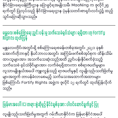
နိုင်ငံခြားရေးဝန်ကြီးဌာန ပြောခွင့်ရအမျိုးသမီး MaoNing က ဇူလိုင်၂၅
ရက်တွင် ပြုလုပ်သည့် နိုင်ငံခြားရေးဌာန ပုံမှန်သတင်းစာရှင်းလင်းပွဲ၌ ထည့်
သွင်းပြောဆိုသွားသည်။
မန္တလေးစစ်ကြောရေးညှင်းပန်းမှု သက်သေခံရုပ်သံများ ရရှိထားဟု Fortify
Rights ထုတ်ပြန်
မန္တလေးတိုင်းအတွင်းရှိ စစ်ကြောရေးစခန်းတစ်ခုအတွင်း ၂၀၂၁ ခုနှစ်
အောက်တိုဘာနှင့် နိုဝင်ဘာလအတွင်း အကြမ်းဖက်စစ်အုပ်စုက ထိန်းသိမ်း
ထားသူများအား အသက်သေဆုံးသည်အထိ ညှင်းပန်းနှိပ်စက်ခဲ့သည့်
သက်သေခံ ရုပ်သံဖိုင်များအား လက်ခံရရှိထားကာ စစ်ရာဇဝတ်မှုများ၊
လူသားမျိုးနွယ်အပေါ် ကျူးလွန်သည့် ရာဇဝတ်မှုနှင့် လူမျိုးသုဉ်းသတ်ဖြတ်မှု
များအတွက် တာဝန်ခံလာစေမည့် သက်သေအထောက်အထားများ
ဖြစ်ကြောင်း Fortify Rights အဖွဲ့က ဇူလိုင် ၁၂ ရက်တွင် ထုတ်ပြန်လိုက်
သည်။
မြန်မာအပေါ် ICJ တရားစွဲဆိုမှု၌ နိုင်ငံရှစ်ခုအား ပါဝင်ဆောင်ရွက်ခွင့် ပြု
လူမျိုးသုဉ်းသတ်ဖြတ်မှုအတွက် ဂမ်ဘီယာနိုင်ငံက မြန်မာနိုင်ငံအပေါ်