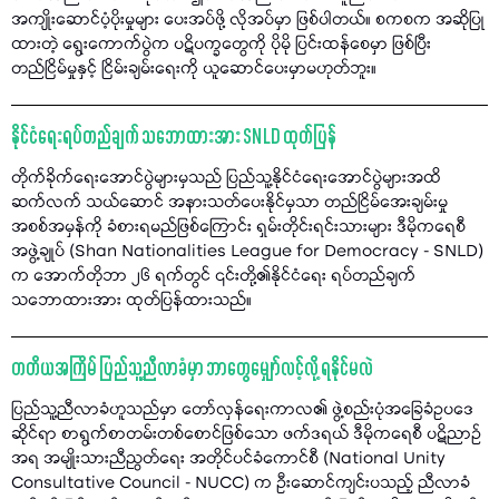
အကျိုးဆောင်ပံ့ပိုးမှုများ ပေးအပ်ဖို့ လိုအပ်မှာ ဖြစ်ပါတယ်။ စကစက အဆိုပြု
ထားတဲ့ ရွေးကောက်ပွဲက ပဋိပက္ခတွေကို ပိုမို ပြင်းထန်စေမှာ ဖြစ်ပြီး
တည်ငြိမ်မှုနှင့် ငြိမ်းချမ်းရေးကို ယူဆောင်ပေးမှာမဟုတ်ဘူး။
နိုင်ငံရေးရပ်တည်ချက် သဘောထားအား SNLD ထုတ်ပြန်
တိုက်ခိုက်ရေးအောင်ပွဲများမှသည် ပြည်သူ့နိုင်ငံရေးအောင်ပွဲများအထိ
ဆက်လက် သယ်ဆောင် အနားသတ်ပေးနိုင်မှသာ တည်ငြိမ်အေးချမ်းမှု
အစစ်အမှန်ကို ခံစားရမည်ဖြစ်ကြောင်း ရှမ်းတိုင်းရင်းသားများ ဒီမိုကရေစီ
အဖွဲ့ချုပ် (Shan Nationalities League for Democracy - SNLD)
က အောက်တိုဘာ ၂၆ ရက်တွင် ၎င်းတို့၏နိုင်ငံရေး ရပ်တည်ချက်
သဘောထားအား ထုတ်ပြန်ထားသည်။
တတိယအကြိမ် ပြည်သူ့ညီလာခံမှာ ဘာတွေမျှော်လင့်လို့ ရနိုင်မလဲ
ပြည်သူ့ညီလာခံဟူသည်မှာ တော်လှန်ရေးကာလ၏ ဖွဲ့စည်းပုံအခြေခံဥပဒေ
ဆိုင်ရာ စာရွက်စာတမ်းတစ်စောင်ဖြစ်သော ဖက်ဒရယ် ဒီမိုကရေစီ ပဋိညာဉ်
အရ အမျိုးသားညီညွတ်ရေး အတိုင်ပင်ခံကောင်စီ (National Unity
Consultative Council - NUCC) က ဦးဆောင်ကျင်းပသည့် ညီလာခံ