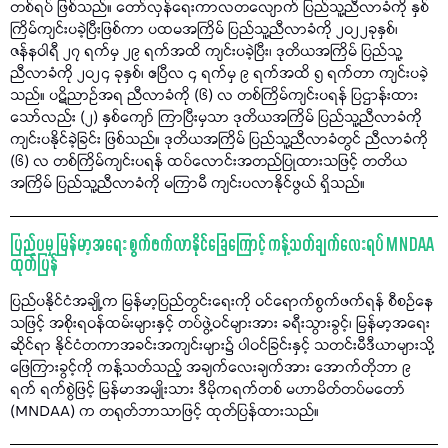
တစ်ရပ် ဖြစ်သည်။ တော်လှန်ရေးကာလတလျောက် ပြည်သူ့ညီလာခံကို နှစ်
ကြိမ်ကျင်းပခဲ့ပြီးဖြစ်ကာ ပထမအကြိမ် ပြည်သူ့ညီလာခံကို ၂၀၂၂ခုနှစ်၊
ဇန်နဝါရီ ၂၇ ရက်မှ ၂၉ ရက်အထိ ကျင်းပခဲ့ပြီး၊ ဒုတိယအကြိမ် ပြည်သူ့
ညီလာခံကို ၂၀၂၄ ခုနှစ်၊ ဧပြီလ ၄ ရက်မှ ၉ ရက်အထိ ၅ ရက်တာ ကျင်းပခဲ့
သည်။ ပဋိညာဉ်အရ ညီလာခံကို (၆) လ တစ်ကြိမ်ကျင်းပရန် ပြဌာန်းထား
သော်လည်း (၂) နှစ်ကျော် ကြာပြီးမှသာ ဒုတိယအကြိမ် ပြည်သူ့ညီလာခံကို
ကျင်းပနိုင်ခဲ့ခြင်း ဖြစ်သည်။ ဒုတိယအကြိမ် ပြည်သူ့ညီလာခံတွင် ညီလာခံကို
(၆) လ တစ်ကြိမ်ကျင်းပရန် ထပ်လောင်းအတည်ပြုထားသဖြင့် တတိယ
အကြိမ် ပြည်သူ့ညီလာခံကို မကြာမီ ကျင်းပလာနိုင်ဖွယ် ရှိသည်။
ပြည်ပမှ မြန်မာ့အရေး စွက်ဖက်လာနိုင်ခြေကြောင့် ကန့်သတ်ချက်လေးရပ် MNDAA
ထုတ်ပြန်
ပြည်ပနိုင်ငံအချို့က မြန်မာ့ပြည်တွင်းရေးကို ဝင်ရောက်စွက်ဖက်ရန် စီစဉ်နေ
သဖြင့် အစိုးရဝန်ထမ်းများနှင့် တပ်ဖွဲ့ဝင်များအား ခရီးသွားခွင့်၊ မြန်မာ့အရေး
ဆိုင်ရာ နိုင်ငံတကာအခင်းအကျင်းများ၌ ပါဝင်ခြင်းနှင့် သတင်းမီဒီယာများသို့
ဖြေကြားခွင့်ကို ကန့်သတ်သည့် အချက်လေးချက်အား အောက်တိုဘာ ၉
ရက် ရက်စွဲဖြင့် မြန်မာအမျိုးသား ဒီမိုကရက်တစ် မဟာမိတ်တပ်မတော်
(MNDAA) က တရုတ်ဘာသာဖြင့် ထုတ်ပြန်ထားသည်။