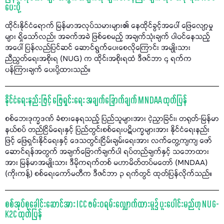
ပေးပို့
ထိုင်းနိုင်ငံရောက် မြန်မာအလုပ်သမားများ၏ နေထိုင်ခွင့်အပေါ် ဖြေလျော့မှု
များ ရှိသော်လည်း အခက်အခဲ ဖြစ်စေမည့် အချက်သုံးချက် ပါဝင်နေသည့်
အပေါ် ပြန်လည်ပြင်ဆင် ဆောင်ရွက်ပေးစေလိုကြောင်း အမျိုးသား
ညီညွတ်ရေးအစိုးရ (NUG) က ထိုင်းအစိုးရထံ ဒီဇင်ဘာ ၄ ရက်က
ပန်ကြားချက် ပေးပို့ထားသည်။
နိုင်ငံရေးနည်းဖြင့် ဖြေရှင်းရေး အချက်ခြောက်ချက် MNDAA ထုတ်ပြန်
စစ်ဘေးဒုက္ခဒဏ် ခံစားနေရသည့် ပြည်သူများအား ငဲ့ညှာခြင်း၊ တရုတ်-မြန်မာ
နယ်စပ် တည်ငြိမ်ရေးနှင့် ပြည်တွင်းစစ်ရေးပဋိပက္ခများအား နိုင်ငံရေးနည်း
ဖြင့် ဖြေရှင်းနိုင်ရေးနှင့် ဒေသတွင်းငြိမ်းချမ်းရေးအား လက်တွေ့ကျကျ ဖော်
ဆောင်ရန်အတွက် အချက်ခြောက်ချက်ပါ ရပ်တည်ချက်နှင့် သဘောထား
အား မြန်မာအမျိုးသား ဒီမိုကရက်တစ် မဟာမိတ်တပ်မတော် (MNDAA)
(ကိုးကန့်) စစ်ရေးကော်မတီက ဒီဇင်ဘာ ၃ ရက်တွင် ထုတ်ပြန်လိုက်သည်။
စစ်အုပ်စုခေါင်းဆောင်အား ICC ဖမ်းဝရမ်းလျှောက်ထားမှု၌ ပူးပေါင်းမည်ဟု NUG-
K2C ထုတ်ပြန်