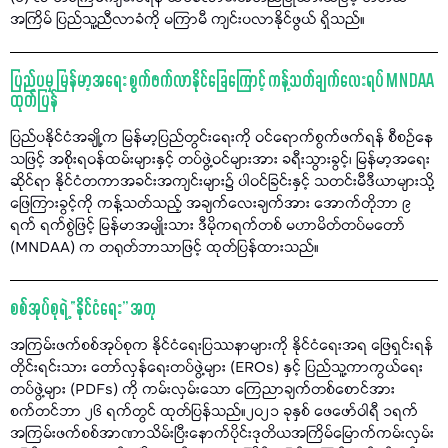
အကြိမ် ပြည်သူ့ညီလာခံကို မကြာမီ ကျင်းပလာနိုင်ဖွယ် ရှိသည်။
ပြည်ပမှ မြန်မာ့အရေး စွက်ဖက်လာနိုင်ခြေကြောင့် ကန့်သတ်ချက်လေးရပ် MNDAA
ထုတ်ပြန်
ပြည်ပနိုင်ငံအချို့က မြန်မာ့ပြည်တွင်းရေးကို ဝင်ရောက်စွက်ဖက်ရန် စီစဉ်နေ
သဖြင့် အစိုးရဝန်ထမ်းများနှင့် တပ်ဖွဲ့ဝင်များအား ခရီးသွားခွင့်၊ မြန်မာ့အရေး
ဆိုင်ရာ နိုင်ငံတကာအခင်းအကျင်းများ၌ ပါဝင်ခြင်းနှင့် သတင်းမီဒီယာများသို့
ဖြေကြားခွင့်ကို ကန့်သတ်သည့် အချက်လေးချက်အား အောက်တိုဘာ ၉
ရက် ရက်စွဲဖြင့် မြန်မာအမျိုးသား ဒီမိုကရက်တစ် မဟာမိတ်တပ်မတော်
(MNDAA) က တရုတ်ဘာသာဖြင့် ထုတ်ပြန်ထားသည်။
စစ်အုပ်စုရဲ့ “နိုင်ငံရေး” အတု
အကြမ်းဖက်စစ်အုပ်စုက နိုင်ငံရေးပြဿနာများကို နိုင်ငံရေးအရ ဖြေရှင်းရန်
တိုင်းရင်းသား တော်လှန်ရေးတပ်ဖွဲ့များ (EROs) နှင့် ပြည်သူ့ကာကွယ်ရေး
တပ်ဖွဲ့များ (PDFs) ကို ကမ်းလှမ်းသော ကြေညာချက်တစ်စောင်အား
စက်တင်ဘာ ၂၆ ရက်တွင် ထုတ်ပြန်သည်။၂၀၂၁ ခုနှစ် ဖေဖော်ဝါရီ ၁ရက်
အကြမ်းဖက်စစ်အာဏာသိမ်းပြီးနောက်ပိုင်းဒုတိယအကြိမ်မြောက်ကမ်းလှမ်း