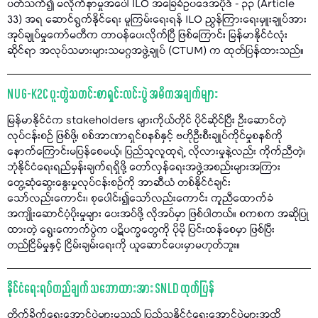
ပတ်သက်၍ မလိုက်နာမှုအပေါ် ILO အခြေခံဥပဒေအပိုဒ် - ၃၃ (Article
33) အရ ဆောင်ရွက်နိုင်ရေး မူကြမ်းရေးရန် ILO ညွှန်ကြားရေးမှူးချုပ်အား
အုပ်ချုပ်မှုကော်မတီက တာဝန်ပေးလိုက်ပြီ ဖြစ်ကြောင်း မြန်မာနိုင်ငံလုံး
ဆိုင်ရာ အလုပ်သမားများသမဂ္ဂအဖွဲ့ချုပ် (CTUM) က ထုတ်ပြန်ထားသည်။
NUG-K2C ပူးတွဲသတင်းစာရှင်းလင်းပွဲ အဓိကအချက်များ
မြန်မာနိုင်ငံက stakeholders များကိုယ်တိုင် ပိုင်ဆိုင်ပြီး ဦးဆောင်တဲ့
လုပ်ငန်းစဉ် ဖြစ်ဖို့၊ စစ်အာဏာရှင်စနစ်နှင့် ဗဟိုဦးစီးချုပ်ကိုင်မှုစနစ်ကို
နောက်ကြောင်းမပြန်စေမယ့်၊ ပြည်သူလူထုရဲ့ လိုလားမှုနဲ့လည်း ကိုက်ညီတဲ့၊
ဘုံနိုင်ငံရေးရည်မှန်းချက်ရရှိဖို့ တော်လှန်ရေးအဖွဲ့အစည်းများအကြား
တွေ့ဆုံဆွေးနွေးမှုလုပ်ငန်းစဥ်ကို အာဆီယံ တစ်နိုင်ငံချင်း
သော်လည်းကောင်း၊ စုပေါင်း၍သော်လည်းကောင်း ကူညီထောက်ခံ
အကျိုးဆောင်ပံ့ပိုးမှုများ ပေးအပ်ဖို့ လိုအပ်မှာ ဖြစ်ပါတယ်။ စကစက အဆိုပြု
ထားတဲ့ ရွေးကောက်ပွဲက ပဋိပက္ခတွေကို ပိုမို ပြင်းထန်စေမှာ ဖြစ်ပြီး
တည်ငြိမ်မှုနှင့် ငြိမ်းချမ်းရေးကို ယူဆောင်ပေးမှာမဟုတ်ဘူး။
နိုင်ငံရေးရပ်တည်ချက် သဘောထားအား SNLD ထုတ်ပြန်
တိုက်ခိုက်ရေးအောင်ပွဲများမှသည် ပြည်သူ့နိုင်ငံရေးအောင်ပွဲများအထိ