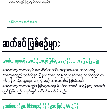
၁၈၀ ကျော် ပြုလုပ်ထားသည်။
#
နိုင်ငံတကာ ဆက်ဆံရေး
ဆက်စပ် ဖြစ်စဉ်များ
အာဆီယံ၊ ကုလနှင့် အောက်တိုဘာတွင် မြန်မာ့အရေး နိုင်ငံတကာ ခြေဆန့်ခဲ့သမျှ
အောက်တိုဘာလသည် အာဆီယံထိပ်သီးအစည်းအဝေး၊ ကုလသမဂ္ဂ
အထွေထွေညီလာခံတို့နှင့် မြန်မာ့အရေးကိစ္စ ကမ္ဘာ့နိုင်ငံရေးဇာတ်ခုံတွင် တ
ဖန် ပြန်လည်ဆွေးနွေးလာကြသည့် ကာလတစ်ခု ဖြစ်ခဲ့သည်။
အောက်တိုဘာလအတွင်း မြန်မာ့အရေး နိုင်ငံတကာခရီးဆန့်ခဲ့မှုကို အောက်
တွင် ပြန်လည် အနှစ်ချုပ် အစီရင်ခံအပ်ပါသည်။
မူးယစ်ဆေးကိစ္စမှာ နိုင်ငံရေးတိုက်ခိုက်မှုသာ ဖြစ်ဟု AA တုံ့ပြန်