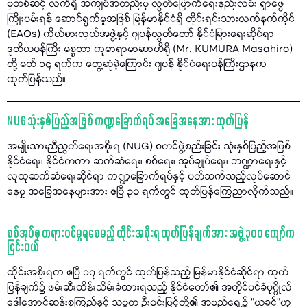
မှတစ်ဆင့် လက်ရှိ အကျပ်အတည်းမှ လွတ်မြောက်ရေးနည်းလမ်း ရှာဖွေ
ကြိုးပမ်းရန် ဆောင်ရွက်မှုအဖြစ် မြန်မာနိုင်ငံရှိ တိုင်းရင်းသားလက်နက်ကိုင်
(EAOs) ကိုယ်စားလှယ်အဖွဲ့နှင့် ဂျပန်လွှတ်တော် နိုင်ငံခြားရေးဆိုင်ရာ
ဒုတိယဝန်ကြီး မစ္စတာ ကူမာရာမာဆာဟီရို (Mr. KUMURA Masahiro)
တို့ မတ် ၁၄ ရက်က တွေ့ဆုံခဲ့ကြောင်း ဂျပန် နိုင်ငံရေးဝန်ကြီးဌာနက
ထုတ်ပြန်သည်။
NUG သုံးနှစ်ပြည့်အဖြစ် ကဏ္ဍခြောက်ရပ် အခြေအနေအား ထုတ်ပြန်
အမျိုးသားညီညွတ်ရေးအစိုးရ (NUG) စတင်ဖွဲ့စည်းခြင်း သုံးနှစ်ပြည့်အဖြစ်
နိုင်ငံရေး၊ နိုင်ငံတကာ ဆက်ဆံရေး၊ စစ်ရေး၊ အုပ်ချုပ်ရေး၊ ဘဏ္ဍာရေးနှင့်
လူထုဆက်ဆံရေးဆိုင်ရာ ကဏ္ဍခြောက်ရပ်နှင့် ပတ်သက်သည့်လုပ်ဆောင်
နေမှု အခြေအနေများအား ဧပြီ ၃၀ ရက်တွင် ထုတ်ပြန်ကြေညာလိုက်သည်။
စစ်အုပ်စု တရားဝင်မှုရစေမည့် ထိုင်းအစိုးရ ထုတ်ပြန်ချက်အား အဖွဲ့ ၃၀၀ ကျော်က
ငြင်းပယ်
ထိုင်းအစိုးရက ဧပြီ ၁၇ ရက်တွင် ထုတ်ပြန်သည့် မြန်မာနိုင်ငံဆိုင်ရာ ထုတ်
ပြန်ချက်၌ ဖမ်းဆီးထိန်းသိမ်းခံထားရသည့် နိုင်ငံတော်၏ အတိုင်ပင်ခံပုဂ္ဂိုလ်
ဒေါ်အောင်ဆန်းစုကြည်နှင့် သမ္မတ ဦးဝင်းမြင့်တို့၏ အမည်ရှေ့၌ "ယခင်"ဟု