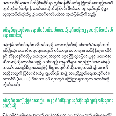
အာဏာပိုင်များက စိတ်ပိုင်းဆိုင်ရာ ညှင်းပန်းနှိပ်စက်မှု ပြုလုပ်နေသည့်အပေါ်
ချက်ချင်းရပ်တန့်ရန် သတိပေးလိုက်ကြောင်း ဒီဇင်ဘာ ၁၅ ရက်တွင် မုံရွာ
လူထုသပိတ်တိုက်ပွဲ ဦးဆောင်ကော်မတီက ထုတ်ပြန်လိုက်သည်။
စစ်အုပ်စုလောင်စာရရေး ပါဝင်ပတ်သက်နေသည် လု်ပငန်း ၁၂ ခုအား ပြစ်ဒဏ်ခတ်
ရေး တောင်းဆို
အကြမ်းဖက်စစ်အုပ်စု လိုအပ်သည့် လေယာဉ်ဆီနှင့် စစ်ဘက်/အရပ်ဘက်
နှစ်မျိုးသုံး လောင်စာရရေးအတွက် စင်ကာပူ၊ မလေးရှား၊ အင်ဒိုနီးရှား၊ ထိုင်း
နှင့် အိန္ဒိယနိုင်ငံတို့မှ ဝယ်ယူရေးအတွက် ငွေကြေးလွှဲပြောင်းမှုနှင့် လောင်စာ
ဆီတဆင့်သိုလှောင်ပေးမှု၌ ပါဝင်သည့် ကုမ္ပဏီများ၊ ရေကြောင်းအာမခံနှင့်
သင်္ဘောအေဂျင်စီများအနေဖြင့် စီးပွားရေးပိတ်ဆို့ထားမှုအပေါ် ချိုးဖောက်
သည့်အတွက် ပြစ်ဒဏ်ခတ်မှု ချမှတ်ရန် အမျိုးသားညီညွတ်ရေးအတိုင်ပင်ခံ
ကောင်စီ (NUCC) ဒီဇင်ဘာ ၁၆ ရက်တွင် ကြေညာချက်ထုတ် တောင်းဆို
လိုက်သည်။
စစ်အုပ်စု အကျိုးဖြစ်စေသည့် ODA နှင့် စီမံကိန်းများ ရပ်ဆိုင်းရန် ဂျပန်အစိုးရအား
တောင်းဆို
မြန်မာနိုင်ငံဖွံ့ဖြိုးရေးအတွက် ဂျပန်အစိုးရက ပေးအပ်နေသည့် ဖွံ့ဖြိုးရေးဆို်