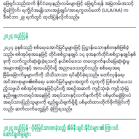
ဖြေရှင်းသည်ထက် နိုင်ငံရေးနည်းလမ်းများဖြင့် ဖြေရှင်းရန် အမြဲတမ်းအသင့်
ရှိကြောင်း ရက္ခိုင်အမျိုးသားအဖွဲ့ချုပ်/အာရက္ခတပ်တော် (ULA/AA) က
ဒီဇင်ဘာ ၂၉ ရက်တွင် ထုတ်ပြန်လိုက်သည်။
၂၀၂၄ လည်ပြန်
၂၀၂၄ ခုနှစ်သည် စစ်ရေးအောင်မြင်မှုများဖြင့် ပြဋ္ဌာန်းသောနှစ်တနှစ်ဖြစ်ခဲ့
သည်။ စစ်အုပ်စုအနေဖြင့် တိုင်းစစ်ဌာနချုပ် ၁၄ ခုအနက်တိုင်းစစ်ဌာနချုပ်နှစ်
ခုကို လက်လွှတ်ဆုံးရှုံးခဲ့ရသလို နယ်စပ်ဒေသ တလျောက်နယ်မြေဆုံးရှုံးမှု
အများအပြားနှင့် အလယ်ပိုင်းရှိ အညာဒေသတွင်လည်း စစ်ရေးအရ
ခြိမ်းခြောက်မှုများကိကို သိသိသာသာ ရင်ဆိုင်ခဲ့ရသည်။ တော်လှန်ရေး
အင်အားစုများ၏စစ်ရေး အောင်မြင်မှုများအတွက် လူထုကို ပြစ်ဒဏ်ပေးသ
ည့်သဖွယ် စစ်အုပ်စုအနေဖြင့်၎င်းတို့ အစဉ်အဆက် ကျင့်သုံးခဲ့၊ ကျင့်သုံးမြဲ
နည်းဗျူဟာတရပ်အနေဖြင့် အရပ်သားနှင့်လက်နက်ကိုင် ပစ်မှတ်မခွဲခြားပဲ
အရပ်သားပြည်သူများကို ရည်ရွယ်ချက်ရှိရှိ ပစ်မှတ်ထားတိုက်ခိုက်ခြင်းကို
လည်း ဆက်လက်တွေ့မြင် ခဲ့ကြရသည်။
၂၀၂၄ လည်ပြန် - ပိုမိုမြင်သာလာခဲ့သည့် အိမ်နီးချင်းနိုင်ငံများ၏ ကြားဝင်
ဆောင်ရွက်မှုများ