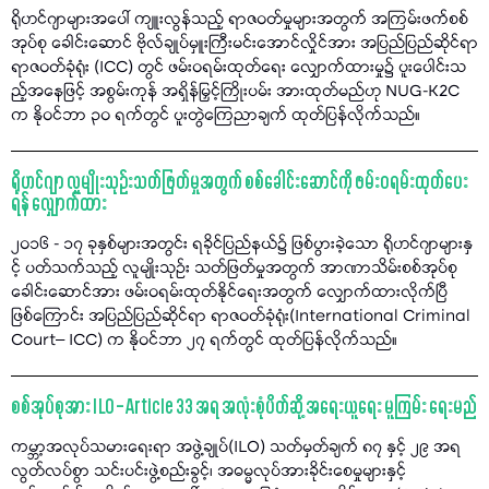
ရိုဟင်ဂျာများအပေါ် ကျူးလွန်သည့် ရာဇဝတ်မှုများအတွက် အကြမ်းဖက်စစ်
အုပ်စု ခေါင်းဆောင် ဗိုလ်ချုပ်မှူးကြီးမင်းအောင်လှိုင်အား အပြည်ပြည်ဆိုင်ရာ
ရာဇဝတ်ခုံရုံး (ICC) တွင် ဖမ်းဝရမ်းထုတ်ရေး လျှောက်ထားမှု၌ ပူးပေါင်းသ
ည့်အနေဖြင့် အစွမ်းကုန် အရှိန်မြှင့်ကြိုးပမ်း အားထုတ်မည်ဟု NUG-K2C
က နိုဝင်ဘာ ၃၀ ရက်တွင် ပူးတွဲကြေညာချက် ထုတ်ပြန်လိုက်သည်။
ရိုဟင်ဂျာ လူမျိုးသုဉ်းသတ်ဖြတ်မှုအတွက် စစ်ခေါင်းဆောင်ကို ဖမ်းဝရမ်းထုတ်ပေး
ရန် လျှောက်ထား
၂၀၁၆ - ၁၇ ခုနှစ်များအတွင်း ရခိုင်ပြည်နယ်၌ ဖြစ်ပွားခဲ့သော ရိုဟင်ဂျာများနှ
င့် ပတ်သက်သည့် လူမျိုးသုဉ်း သတ်ဖြတ်မှုအတွက် အာဏာသိမ်းစစ်အုပ်စု
ခေါင်းဆောင်အား ဖမ်းဝရမ်းထုတ်နိုင်ရေးအတွက် လျှောက်ထားလိုက်ပြီ
ဖြစ်ကြောင်း အပြည်ပြည်ဆိုင်ရာ ရာဇဝတ်ခုံရုံး(International Criminal
Court– ICC) က နိုဝင်ဘာ ၂၇ ရက်တွင် ထုတ်ပြန်လိုက်သည်။
စစ်အုပ်စုအား ILO – Article 33 အရ အလုံးစုံပိတ်ဆို့ အရေးယူရေး မူကြမ်း ရေးမည်
ကမ္ဘာ့အလုပ်သမားရေးရာ အဖွဲ့ချုပ်(ILO) သတ်မှတ်ချက် ၈၇ နှင့် ၂၉ အရ
လွတ်လပ်စွာ သင်းပင်းဖွဲ့စည်းခွင့်၊ အဓမ္မလုပ်အားခိုင်းစေမှုများနှင့်