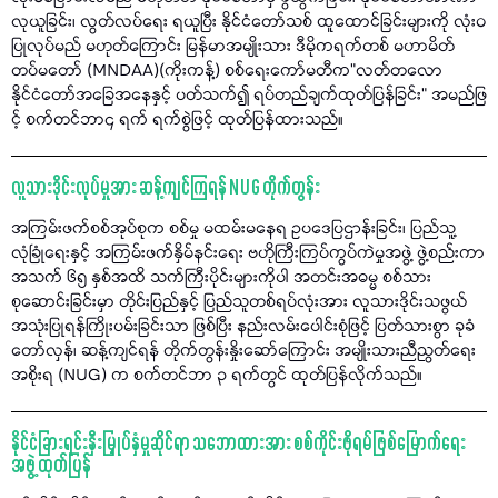
လုယူခြင်း၊ လွတ်လပ်ရေး ရယူပြီး နိုင်ငံတော်သစ် ထူထောင်ခြင်းများကို လုံးဝ
ပြုလုပ်မည် မဟုတ်ကြောင်း မြန်မာအမျိုးသား ဒီမိုကရက်တစ် မဟာမိတ်
တပ်မတော် (MNDAA)(ကိုးကန့်) စစ်ရေးကော်မတီက"လတ်တလော
နိုင်ငံတော်အခြေအနေနှင့် ပတ်သက်၍ ရပ်တည်ချက်ထုတ်ပြန်ခြင်း" အမည်ဖြ
င့် စက်တင်ဘာ၄ ရက် ရက်စွဲဖြင့် ထုတ်ပြန်ထားသည်။
လူသားဒိုင်းလုပ်မှုအား ဆန့်ကျင်ကြရန် NUG တိုက်တွန်း
အကြမ်းဖက်စစ်အုပ်စုက စစ်မှု မထမ်းမနေရ ဥပဒေပြဌာန်းခြင်း၊ ပြည်သူ့
လုံခြုံရေးနှင့် အကြမ်းဖက်နှိမ်နင်းရေး ဗဟိုကြီးကြပ်ကွပ်ကဲမှုအဖွဲ့ ဖွဲ့စည်းကာ
အသက် ၆၅ နှစ်အထိ သက်ကြီးပိုင်းများကိုပါ အတင်းအဓမ္မ စစ်သား
စုဆောင်းခြင်းမှာ တိုင်းပြည်နှင့် ပြည်သူတစ်ရပ်လုံးအား လူသားဒိုင်းသဖွယ်
အသုံးပြုရန်ကြိုးပမ်းခြင်းသာ ဖြစ်ပြီး နည်းလမ်းပေါင်းစုံဖြင့် ပြတ်သားစွာ ခုခံ
တော်လှန်၊ ဆန့်ကျင်ရန် တိုက်တွန်းနှိုးဆော်ကြောင်း အမျိုးသားညီညွတ်ရေး
အစိုးရ (NUG) က စက်တင်ဘာ ၃ ရက်တွင် ထုတ်ပြန်လိုက်သည်။
နိုင်ငံခြားရင်းနှီးမြှုပ်နှံမှုဆိုင်ရာ သဘောထားအား စစ်ကိုင်းဖိုရမ်ဖြစ်မြောက်ရေး
အဖွဲ့ ထုတ်ပြန်