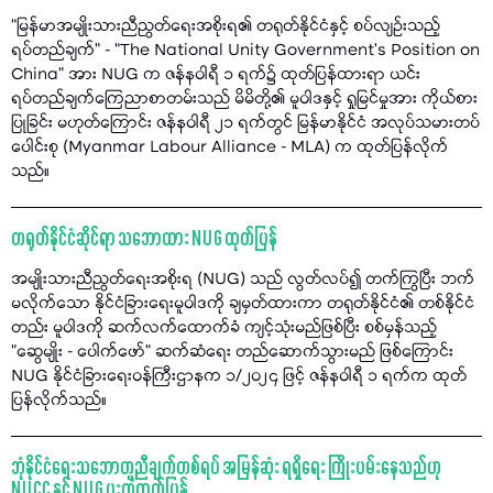
“မြန်မာအမျိုးသားညီညွတ်ရေးအစိုးရ၏ တရုတ်နိုင်ငံနှင့် စပ်လျဉ်းသည့်
ရပ်တည်ချက်” - “The National Unity Government’s Position on
China” အား NUG က ဇန်နဝါရီ ၁ ရက်၌ ထုတ်ပြန်ထားရာ ယင်း
ရပ်တည်ချက်ကြေညာစာတမ်းသည် မိမိတို့၏ မူဝါဒနှင့် ရှုမြင်မှုအား ကိုယ်စား
ပြုခြင်း မဟုတ်ကြောင်း ဇန်နဝါရီ ၂၁ ရက်တွင် မြန်မာနိုင်ငံ အလုပ်သမားတပ်
ပေါင်းစု (Myanmar Labour Alliance - MLA) က ထုတ်ပြန်လိုက်
သည်။
တရုတ်နိုင်ငံဆိုင်ရာ သဘောထား NUG ထုတ်ပြန်
အမျိုးသားညီညွတ်ရေးအစိုးရ (NUG) သည် လွတ်လပ်၍ တက်ကြွပြီး ဘက်
မလိုက်သော နိုင်ငံခြားရေးမူဝါဒကို ချမှတ်ထားကာ တရုတ်နိုင်ငံ၏ တစ်နိုင်ငံ
တည်း မူဝါဒကို ဆက်လက်ထောက်ခံ ကျင့်သုံးမည်ဖြစ်ပြီး စစ်မှန်သည့်
"ဆွေမျိုး - ပေါက်ဖော်" ဆက်ဆံရေး တည်ဆောက်သွားမည် ဖြစ်ကြောင်း
NUG နိုင်ငံခြားရေးဝန်ကြီးဌာနက ၁/၂၀၂၄ ဖြင့် ဇန်နဝါရီ ၁ ရက်က ထုတ်
ပြန်လိုက်သည်။
ဘုံနိုင်ငံရေးသဘောတူညီချက်တစ်ရပ် အမြန်ဆုံး ရရှိရေး ကြိုးပမ်းနေသည်ဟု
NUCC နှင့် NUG ပူးတွဲထုတ်ပြန်