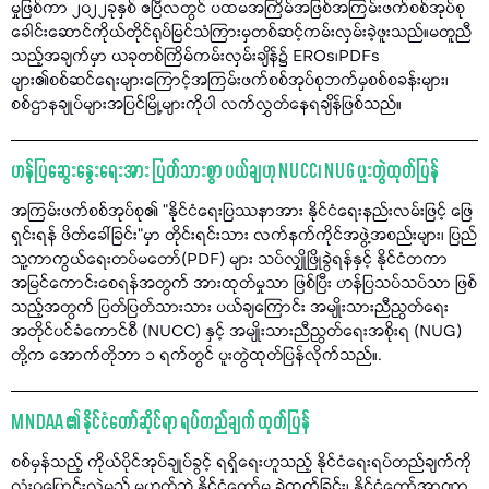
မှုဖြစ်ကာ ၂၀၂၂ခုနှစ် ဧပြီလတွင် ပထမအကြိမ်အဖြစ်အကြမ်းဖက်စစ်အုပ်စု
ခေါင်းဆောင်ကိုယ်တိုင်ရုပ်မြင်သံကြားမှတစ်ဆင့်ကမ်းလှမ်းခဲ့ဖူးသည်။မတူညီ
သည့်အချက်မှာ ယခုတစ်ကြိမ်ကမ်းလှမ်းချိန်၌ EROs၊PDFs
များ၏စစ်ဆင်ရေးများကြောင့်အကြမ်းဖက်စစ်အုပ်စုဘက်မှစစ်စခန်းများ၊
စစ်ဌာနချုပ်များအပြင်မြို့များကိုပါ လက်လွှတ်နေရချိန်ဖြစ်သည်။
ဟန်ပြဆွေးနွေးရေးအား ပြတ်သားစွာ ပယ်ချဟု NUCC၊ NUG ပူးတွဲထုတ်ပြန်
အကြမ်းဖက်စစ်အုပ်စု၏ "နိုင်ငံရေးပြဿနာအား နိုင်ငံရေးနည်းလမ်းဖြင့် ဖြေ
ရှင်းရန် ဖိတ်ခေါ်ခြင်း"မှာ တိုင်းရင်းသား လက်နက်ကိုင်အဖွဲ့အစည်းများ၊ ပြည်
သူ့ကာကွယ်ရေးတပ်မတော်(PDF) များ သပ်လျှိုဖြိုခွဲရန်နှင့် နိုင်ငံတကာ
အမြင်ကောင်းစေရန်အတွက် အားထုတ်မှုသာ ဖြစ်ပြီး ဟန်ပြသပ်သပ်သာ ဖြစ်
သည့်အတွက် ပြတ်ပြတ်သားသား ပယ်ချကြောင်း အမျိုးသားညီညွတ်ရေး
အတိုင်ပင်ခံကောင်စီ (NUCC) နှင့် အမျိုးသားညီညွတ်ရေးအစိုးရ (NUG)
တို့က အောက်တိုဘာ ၁ ရက်တွင် ပူးတွဲထုတ်ပြန်လိုက်သည်။.
MNDAA ၏ နိုင်ငံတော်ဆိုင်ရာ ရပ်တည်ချက် ထုတ်ပြန်
စစ်မှန်သည့် ကိုယ်ပိုင်အုပ်ချုပ်ခွင့် ရရှိရေးဟူသည့် နိုင်ငံရေးရပ်တည်ချက်ကို
လုံးဝပြောင်းလဲမည် မဟုတ်ဘဲ နိုင်ငံတော်မှ ခွဲထွက်ခြင်း၊ နိုင်ငံတော်အာဏာ