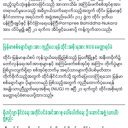
ထည့်သွင်းသုံးနှုန်းထားခြင်းသည် အာဏာသိမ်း အကြမ်းဖက်စစ်အုပ်စုအား
တရားဝင်မှုပေးသည့် အဓိပ္ပာယ်သက်ရောက်သည့်အတွက် ထိုင်း၊ မြန်မာနှင့်
နိုင်ငံတကာမှ အရပ်ဘက် အဖွဲ့အစည်းပေါင်း ၃၁၂ ဖွဲ့က ထိုင်း ဒုတိယ
ဝန်ကြီးချုပ်နှင့် နိုင်ငံခြားရေးဝန်ကြီးParnpree Bahiddha-Nukara
အား လိပ်မူ၍ ဧပြီ ၂၁ ရက်က အိပ်ဖွင့်ပေးစာပို့ ကန့်ကွက်ထားသည်။
မြန်မာစစ်ရှောင်များအား ကူညီပေးရန် ထိုင်းအစိုးရအား NUG မေတ္တာရပ်ခံ
ထိုင်း-မြန်မာနယ်စပ် ကုန်သွယ်ရေးမြို့ဖြစ်သည့် မြဝတီမြို့နှင့် အနီးတဝိုက်၌
တော်လှန်ရေးအင်အားစုများနှင့် အကြမ်းဖက်စစ်အုပ်စု အကြား တိုက်ပွဲများ
ဖြစ်ပွားလျက်ရှိရာ စစ်အုပ်စုဘက်မှ အရပ်သားများကိုပါပစ်မှတ်ထား
တိုက်ခိုက်သည့်အတွက် ထိုင်းနိုင်ငံဘက်သို့ ထွက်ပြေးလာကြရသော မြန်မာ
စစ်ရှောင်များ ပိုများလာမည် ဖြစ်သည့်အတွက် ကူညီထောက်ပံ့ပေးရန်
အမျိုးသားညီညွတ်ရေးအစိုးရ (NUG) က ဧပြီ ၂၁ ရက်တွင် ထိုင်းအစိုးရထံ
မေတ္တာရပ်ခံစာပေးပို့ထားသည်။
ရိုဟင်ဂျာ နိုင်ငံရေးအတိုင်ပင်ခံအင်အားစု ပေါ်ပေါက်ရေး ဦးဆောင်အဖွဲ့ (ယာယီ)
ဖွဲ့စည်း