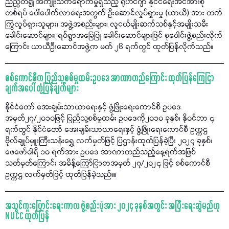
ညီညွတ်၍ အကျိုးသက်ရောက်မှုရှိသည့် ရိုဟင်ဂျာ နိုင်ငံရေးအင်အားစု
တစ်ရပ် ပေါ်ပေါက်လာရေးအတွက် ဦးဆောင်လှုပ်ရှားမှု (ယာယီ) အား တက်
ကြွလှုပ်ရှားသူများ၊ အဖွဲ့အစည်းများ၊ လူငယ်မျိုးဆက်သစ်နှင့်အမျိုးသမီး
ခေါင်းဆောင်များ၊ ရပ်ရွာအခြေပြု ခေါင်းဆောင်များဖြင် စုပေါင်းဖွဲ့စည်းလိုက်
ကြောင်း ယာယီဦးဆောင်အဖွဲ့က မတ် ၂၆ ရက်တွင် ထုတ်ပြန်လိုက်သည်။
စစ်ကောင်စီက ပြည်သူ့စစ်မှုထမ်းဥပဒေ အာဏာတည်ကြောင်း ထုတ်ပြန်ကြေငြာ
ချက်အပေါ် တုံ့ပြန်ချက်များ
နိုင်ငံတော် အေးချမ်းသာယာရေးနှင့် ဖွံ့ဖြိုးရေးကောင်စီ ဥပဒေ
အမှတ်၂၇/၂၀၁၀ဖြင့် ပြည်သူ့စစ်မှုထမ်း ဥပဒေကို၂၀၁၀ ခုနှစ်၊ နိုဝင်ဘာ ၄
ရက်တွင် နိုင်ငံတော် အေးချမ်းသာယာရေးနှင့် ဖွံ့ဖြိုးရေးကောင်စီ ဥက္ကဌ
ဗိုလ်ချုပ်မှူးကြီးသန်းရွှေ လက်မှတ်ဖြင့် ပြဌာန်းထုတ်ပြန်ခဲ့ပြီး ၂၀၂၄ ခုနှစ်၊
ဖေဖော်ဝါရီ ၁၀ ရက်အား ဥပဒေ အာဏာတည်သည့်နေ့ရက်အဖြစ်
သတ်မှတ်ကြောင်း အမိန့်ကြော်ငြာစာအမှတ် ၂၇/၂၀၂၄ ဖြင့် စစ်ကောင်စီ
ဥက္ကဌ လက်မှတ်ဖြင့် ထုတ်ပြန်ခဲ့သည်။။
အသွင်ကူးပြောင်းရေးကာလ ဖွဲ့စည်းပုံအား ၂၀၂၄ ခုနှစ်အတွင်း အပြီးရေးဆွဲမည်ဟု
NUCC ထုတ်ပြန်