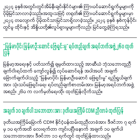
၂၀၂၄ ခုနှစ်အတွင်းတွင်အိမ်နီးချင်းနိုင်ငံများ၏ ကြားဝင်ဆောင်ရွက်မှုများကို
ပိုမိုမြင်သာလာခဲ့သည်။အထူးသဖြင့် တရုတ်၏ ကြားဝင်ဆောင်ရွက်မှုများမှာ
၂၀၂၄ တလျောက် ပိုမိုထင်သာမြင်သာရှိလာခဲ့သည်။ ၂၀၂၄ ခုနှစ် နှစ်ကုန်ပိုင်း
တွင်မူ ထိုင်းနှင့် အိန္ဒိယတို့၏လှုပ်ရှားမှုများကိုလည်း မြင်တွေ့ခဲ့ကြရသည်။
“မြန်မာပိုင်၊ မြန်မာဦးဆောင် ဖြေရှင်းမှု" ရပ်တည်ချက် အရပ်ဘက်အဖွဲ့ ၂၆၀ ထုတ်
ပြန်
မြန်မာ့အရေးနှင့် ပတ်သက်၍ ချမှတ်ထားသည့် အာဆီယံ ဘုံသဘောတူညီ
ချက်ငါးရပ်ထက် ကျော်လွန်၍ လုပ်ဆောင်ရန် အပါအဝင် အချက်
ခြောက်ချက်ပါသည့် "မြန်မာပိုင်၊ မြန်မာဦးဆောင် ဖြေရှင်းမှု" ရည်ရွယ်ချက်
အား သုံးသပ်ဖြေရှင်းရေး ရပ်တည်ချက်စာတမ်းအား မြန်မာ့အရပ်ဘက်အဖွဲ့
အစည်း ၂၆၀ က လက်မှတ်ရေးထိုး ထုတ်ပြန်လိုက်သည်။
အချက် ၁၀ ချက်ပါ သဘောထားအား ဒုတိယအကြိမ် CDM ညီလာခံ ထုတ်ပြန်
ဒုတိယအကြိမ်မြောက် CDM နိုင်ငံ့ဝန်ထမ်းထုညီလာခံအား ဒီဇင်ဘာ ၇ ရက်
မှ ၁၀ ရက်အထိ လေးရက်တာ ကျင်းပပြီးနောက် အချက် ၁၀ ချက်ပါ
သဘောထားအား ဒီဇင်ဘာ ၁၁ ရက်တွင် ထုတ်ပြန်ထားသည်။