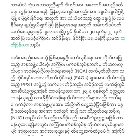
အာဆီယံ ဘုံသဘောတူညီချက် ငါးရပ်အား အကောင်အထည်ဖော်
ရေး တွန်းအားပေးရန်၊ မြန်မာ့အကျပ်အတည်းအား ကျယ်ကျယ်ပြန့်
ပြန့် ဖြေရှင်းနိုင်ရေး အတွက် အားလုံးပါဝင်သည့် ဆွေးနွေးပွဲ ပြုလုပ်
နိုင်ရေး ရည်ရွယ်ချက်ဖြင့် မြန်မာ့အရေးအတွက် အဓိကပါဝင်ပတ်
သက်နေသူများနှင့် ဂျကာတာမြို့တွင် နိုဝင်ဘာ ၂၀ ရက်မှ ၂၂ ရက်
အထိ ပြုလုပ်ခဲ့ကြောင်း အင်ဒိုနီးရှား နိုင်ငံခြားရေးဝန်ကြီးဌာနက
ထု
တ်ပြန်ထား
သည်။
ယင်းအစည်းအဝေးသို့ မြန်မာ့နွေဦးတော်လှန်ရေးအား ကိုယ်စားပြု
သည့် အစုအဖွဲ့ပေါင်းစုံ၊ အကြမ်း ဖက်စစ်အုပ်စုဘက်မှ ကိုယ်စားလှ
ယ်များ၊ အပစ်ရပ်ငြိမ်းချမ်းရေးစာချုပ် (NCA) လက်မှတ်ထိုးထားသ
ည့် တိုင်းရင်းသားလက်နက်ကိုင်အဖွဲ့ (EAOs) များအား ကိုယ်စားပြု
သည့် PPST အဖွဲ့တို့ တက်ရောက်ခဲ့သည်။ အင်ဒိုသည် လက်ရှိတွင်
အာဆီယံဥက္ကဋ္ဌအဖြစ် တာဝန်ယူထားကာ ၂၀၂၄ ခုနှစ်တွင် ဥက္ကဋ္ဌတ
ာဝန်ယူမည့် လာအိုနိုင်ငံအစိုးရကိုယ်စားလှယ်များလည်း တက်ရ
ောက်ခဲ့ကာ အစုအဖွဲ့များအား သီးခြားစီ တွေ့ဆုံခဲ့ခြင်းဖြစ်ကာ နွေ
ဦးတော်လှန်ရေးအင်အားစုထဲတွင် အမျိုးသားညီညွတ်ရေးအစိုးရ
(NUG) လည်း ပါဝင်သည်။ အင်ဒိုသည် အာဆီယံဥက္ကဋ္ဌအဖြစ် တာ
ဝန်ယူထားချိန်အတွင်း အကြမ်းဖက်စစ်အုပ်စု ကိုယ်စားလှယ်များအ
ပြင် အခြားသော အင်အားစုများနှင့် ထိတွေ့ဆက်ဆံမှုပေါင်း အကြိမ်