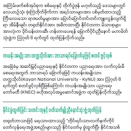
အကြမ်းဖက်စစ်အုပ်စုက စစ်ရေးနှင့် တိုက်ပွဲဇုန် မဟုတ်သည့် ဒေသများတွင်
လေယာဉ်သုံး ဗုံးကြဲတိုက်ခိုက်ကာ အရပ်သားများအား ပစ်မှတ်ထားသည့်
ကြီးလေးသော ရာဇဝတ်မှုများအား ပြောင်ပြောင်တင်းတင်းကျူးလွန်လျက်ရှိ
ရာ အိမ်နီးချင်း တရုတ်နိုင်ငံအား အဓိကထားပြီး နိုင်ငံတကာ မိသားစုများ
အားလုံးက ဝိုင်းဝန်းတားဆီး ဟန်တားပေးရန် မြောက်ပိုင်းညီနောင် မဟာမိတ်
သုံးဖွဲ့က သြဂုတ် ၆ ရက်တွင် ထုတ်ပြန်လိုက်သည်။
ကယန်းအမျိုးသားတက္ကသိုလ်အား ဘာသာရပ်ခြောက်ခုဖြင့် စတင် ဖွင့်လှစ်
အခြေခံမှ အဆင်မြှင့်ပညာရေးနှင့် နိုင်ငံတကာ ပညာရေးအား လက်လှမ်းမီ
စေရေးအတွက် ဘာသာရပ် ခြောက်ခုဖြင့် ကယန်းအမျိုးသား
တက္ကသိုလ်(Kayan National University - KyNU) အား သြဂုတ် ၆
ရက်တွင် စတင်ဖွင့်လှစ်ပြီဖြစ်ကြောင်း ကယန်းအမျိုးသား ပညာရေး
ကော်မတီ (KNEC) ဗဟိုအလုပ်အမှုဆောင်အဖွဲ့က ထုတ်ပြန်လိုက်သည်။
နိုင်ငံခွဲထွက်ခြင်း သတင်းတုနှင့် ပတ်သက်၍ ညီနောင်သုံးဖွဲ့ ထုတ်ပြန်
တရုတ်ဘာသာဖြင့် ရေးသားထားသည့် “တိုင်းရင်းသားလက်နက်ကိုင်
တော်လှန်ရေးအဖွဲ့အစည်းများသည် နိုင်ငံတော်မှ ခွဲထွက်ပြီး နိုင်ငံအသစ်