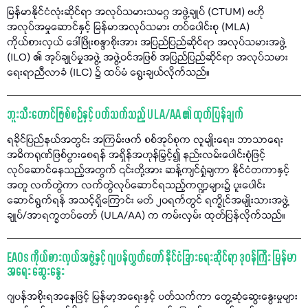
မြန်မာနိုင်ငံလုံးဆိုင်ရာ အလုပ်သမားသမဂ္ဂ အဖွဲ့ချုပ် (CTUM) ဗဟို
အလုပ်အမှုဆောင်နှင့် မြန်မာအလုပ်သမား တပ်ပေါင်းစု (MLA)
ကိုယ်စားလှယ် ဒေါ်ဖြိုးစန္ဒာစိုးအား အပြည်ပြည်ဆိုင်ရာ အလုပ်သမားအဖွဲ့
(ILO) ၏ အုပ်ချုပ်မှုအဖွဲ့ အဖွဲ့ဝင်အဖြစ် အပြည်ပြည်ဆိုင်ရာ အလုပ်သမား
ရေးရာညီလာခံ (ILC) ၌ ထပ်မံ ရွေးချယ်လိုက်သည်။
ဘူးသီးတောင်ဖြစ်စဉ်နှင့် ပတ်သက်သည့် ULA/AA ၏ ထုတ်ပြန်ချက်
ရခိုင်ပြည်နယ်အတွင်း အကြမ်းဖက် စစ်အုပ်စုက လူမျိုးရေး၊ ဘာသာရေး
အဓိကရုဏ်ဖြစ်ပွားစေရန် အရှိန်အဟုန်မြှင့်၍ နည်းလမ်းပေါင်းစုံဖြင့်
လုပ်ဆောင်နေသည့်အတွက် ၎င်းတို့အား ဆန့်ကျင်ရှုံချကာ နိုင်ငံတကာနှင့်
အတူ လက်တွဲကာ လက်တွဲလုပ်ဆောင်ရသည့်ကဏ္ဍများ၌ ပူးပေါင်း
ဆောင်ရွက်ရန် အသင့်ရှိကြောင်း မတ် ၂၀ရက်တွင် ရက္ခိုင်အမျိုးသားအဖွဲ့
ချုပ်/အာရက္ခတပ်တော် (ULA/AA) က ကမ်းလှမ်း ထုတ်ပြန်လိုက်သည်။
EAOs ကိုယ်စားလှယ်အဖွဲ့နှင့် ဂျပန်လွှတ်တော် နိုင်ငံခြားရေးဆိုင်ရာ ဒုဝန်ကြီး မြန်မာ
အရေး ဆွေးနွေး
ဂျပန်အစိုးရအနေဖြင့် မြန်မာ့အရေးနှင့် ပတ်သက်ကာ တွေ့ဆုံဆွေးနွေးမှုများ