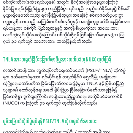
စစ်ကိုင်းတိုင်း(ဖက်ဒရယ်ယူနစ်) အတွင်း နိုင်ငံ့အခြေအနေများကြောင့်
နိုင်ငံခြားရင်းနှီးမြှုပ်နှံမှုများ တည်ငြိမ်စွာ ရပ်တည်၊ လည်ပတ်နိုင်ရေး၌ စိန်ခေါ်
မှုများရှိနေသော်လည်း ရင်းနှီးမြှုပ်နှံသူများအနေဖြင့် စစ်ရာဇဝတ်မှုများစွာ
ကျူးလွန်ထားသည့် အကြမ်းဖက်စစ်အုပ်စုနှင့် အကျိုးတူပူးပေါင်းနေခြင်းအား
ရပ်တန့်ကာ စစ်ကိုင်းပြည်သူ့ဆန္ဒနှင့် အကျိုးစီးပွားကိုသာ အလေးထား၊
လက်တွဲလုပ်ကိုင်စေလိုကြောင်း စစ်ကိုင်းဖိုရမ် ဖြစ်မြောက်ရေးအဖွဲ့က သြ
ဂုတ် ၃၁ ရက်တွင် သဘောထား ထုတ်ပြန်လိုက်သည်။
TNLA အား တရုတ်ခြိမ်းခြောက်စာပို့မှုအား လက်မခံဟု NUCC ထုတ်ပြန်
တအာင်းအမျိုးသား လွတ်မြောက်ရေးတပ်မတော် (PSLF/TNLA) တိုက်ပွဲ
များ ဖော်ဆောင်မှုအား ရပ်ဆိုင်းရန် တရုတ်နိုင်ငံ ရွှေလီမြို့ အမျိုးသား
လုံခြုံရေးကော်မတီက ခြိမ်းခြောက်စာပေးပို့ခဲ့မှုမှာ TNLA နှင့် မြန်မာပြည်
သူများ၏ တော်လှန်ရေးအပေါ် ရိုင်းပြစွာ ခြိမ်းခြောက်စော်ကားမှုဖြစ်၍
ပြင်းထန်စွာ ရှုတ်ချကြောင်း အမျိုးသားညီညွတ်ရေး အတိုင်ပင်ခံကောင်စီ
(NUCC) က သြဂုတ် ၃၁ ရက်တွင် ထုတ်ပြန်လိုက်သည်။
ရှမ်းမြောက်တိုက်ပွဲရပ်ရန် PSLF/TNLA ကို တရုတ် ဖိအားပေး
ပလောင်ပြည်နယ် လွတ်မြောက်ရေးတပ်ဦး / တအာင်းအမျိုးသား