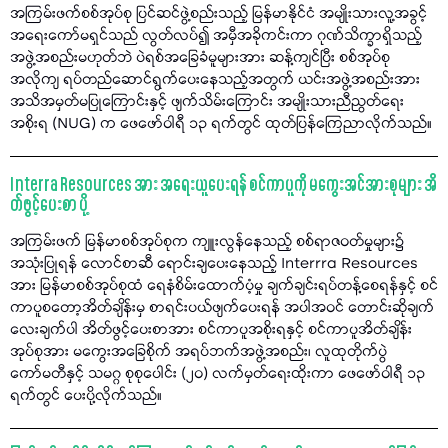
အကြမ်းဖက်စစ်အုပ်စု ပြင်ဆင်ဖွဲ့စည်းသည့် မြန်မာနိုင်ငံ အမျိုးသားလူ့အခွင့်
အရေးကော်မရှင်သည် လွတ်လပ်၍ အမှီအခိုကင်းကာ ဂုဏ်သိက္ခာရှိသည့်
အဖွဲ့အစည်းမဟုတ်ဘဲ ပဲရစ်အခြေခံမူများအား ဆန့်ကျင်ပြီး စစ်အုပ်စု
အလိုကျ ရပ်တည်ဆောင်ရွက်ပေးနေသည့်အတွက် ယင်းအဖွဲ့အစည်းအား
အသိအမှတ်မပြုကြောင်းနှင့် ဖျက်သိမ်းကြောင်း အမျိုးသားညီညွတ်ရေး
အစိုးရ (NUG) က ဖေဖော်ဝါရီ ၁၃ ရက်တွင် ထုတ်ပြန်ကြေညာလိုက်သည်။
Interra Resources အား အရေးယူပေးရန် စင်ကာပူကို မကွေးအင်အားစုများ အိ
တ်ဖွင့်ပေးစာ ပို့
အကြမ်းဖက် မြန်မာစစ်အုပ်စုက ကျူးလွန်နေသည့် စစ်ရာဇဝတ်မှုများ၌
အသုံးပြုရန် လောင်စာဆီ ရောင်းချပေးနေသည့် Interrra Resources
အား မြန်မာစစ်အုပ်စုထံ ရေနံစိမ်းထောက်ပံ့မှု ချက်ချင်းရပ်တန့်စေရန်နှင့် စင်
ကာပူစတော့အိတ်ချိန်းမှ စာရင်းပယ်ဖျက်ပေးရန် အပါအဝင် တောင်းဆိုချက်
လေးချက်ပါ အိတ်ဖွင့်ပေးစာအား စင်ကာပူအစိုးရနှင့် စင်ကာပူအိတ်ချိန်း
အုပ်စုအား မကွေးအခြေစိုက် အရပ်ဘက်အဖွဲ့အစည်း၊ လူထုတိုက်ပွဲ
ကော်မတီနှင့် သမဂ္ဂ စုစုပေါင်း (၂၀) လက်မှတ်ရေးထိုးကာ ဖေဖော်ဝါရီ ၁၃
ရက်တွင် ပေးပို့လိုက်သည်။