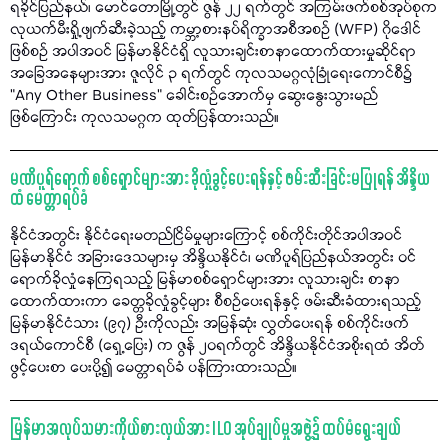
ရခိုင်ပြည်နယ်၊ မောင်တောမြို့တွင် ဇွန် ၂၂ ရက်တွင် အကြမ်းဖက်စစ်အုပ်စုက
လုယက်မီးရှို့ဖျက်ဆီးခဲ့သည့် ကမ္ဘာ့စားနပ်ရိက္ခာအစီအစဉ် (WFP) ဂိုဒေါင်
ဖြစ်စဉ် အပါအဝင် မြန်မာနိုင်ငံရှိ လူသားချင်းစာနာထောက်ထားမှုဆိုင်ရာ
အခြေအနေများအား ဇူလိုင် ၃ ရက်တွင် ကုလသမဂ္ဂလုံခြုံရေးကောင်စီ၌
"Any Other Business” ခေါင်းစဉ်အောက်မှ ဆွေးနွေးသွားမည်
ဖြစ်ကြောင်း ကုလသမဂ္ဂက ထုတ်ပြန်ထားသည်။
မဏိပူရ်ရောက် စစ်ရှောင်များအား ခိုလှုံခွင့်ပေးရန်နှင့် ဖမ်းဆီးခြင်းမပြုရန် အိန္ဒိယ
ထံ မေတ္တာရပ်ခံ
နိုင်ငံအတွင်း နိုင်ငံရေးမတည်ငြိမ်မှုများကြောင့် စစ်ကိုင်းတိုင်အပါအဝင်
မြန်မာနိုင်ငံ အခြားဒေသများမှ အိန္ဒိယနိုင်ငံ၊ မဏိပူရ်ပြည်နယ်အတွင်း ဝင်
ရောက်ခိုလှုံနေကြရသည့် မြန်မာစစ်ရှောင်များအား လူသားချင်း စာနာ
ထောက်ထားကာ ခေတ္တခိုလှုံခွင့်များ စီစဉ်ပေးရန်နှင့် ဖမ်းဆီးခံထားရသည့်
မြန်မာနိုင်ငံသား (၉၇) ဦးကိုလည်း အမြန်ဆုံး လွှတ်ပေးရန် စစ်ကိုင်းဖက်
ဒရယ်ကောင်စီ (ရှေ့ပြေး) က ဇွန် ၂၀ရက်တွင် အိန္ဒိယနိုင်ငံအစိုးရထံ အိတ်
ဖွင့်ပေးစာ ပေးပို့၍ မေတ္တာရပ်ခံ ပန်ကြားထားသည်။
မြန်မာအလုပ်သမားကိုယ်စားလှယ်အား ILO အုပ်ချုပ်မှုအဖွဲ့၌ ထပ်မံရွေးချယ်