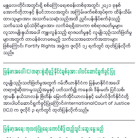
မန္တလေးတိုင်းအတွင်းရှိ စစ်ကြောရေးစခန်းတစ်ခုအတွင်း ၂၀၂၁ ခုနှစ်
အောက်တိုဘာနှင့် နိုဝင်ဘာလအတွင်း အကြမ်းဖက်စစ်အုပ်စုက ထိန်းသိမ်း
ထားသူများအား အသက်သေဆုံးသည်အထိ ညှင်းပန်းနှိပ်စက်ခဲ့သည့်
သက်သေခံ ရုပ်သံဖိုင်များအား လက်ခံရရှိထားကာ စစ်ရာဇဝတ်မှုများ၊
လူသားမျိုးနွယ်အပေါ် ကျူးလွန်သည့် ရာဇဝတ်မှုနှင့် လူမျိုးသုဉ်းသတ်ဖြတ်မှု
များအတွက် တာဝန်ခံလာစေမည့် သက်သေအထောက်အထားများ
ဖြစ်ကြောင်း Fortify Rights အဖွဲ့က ဇူလိုင် ၁၂ ရက်တွင် ထုတ်ပြန်လိုက်
သည်။
မြန်မာအပေါ် ICJ တရားစွဲဆိုမှု၌ နိုင်ငံရှစ်ခုအား ပါဝင်ဆောင်ရွက်ခွင့် ပြု
လူမျိုးသုဉ်းသတ်ဖြတ်မှုအတွက် ဂမ်ဘီယာနိုင်ငံက မြန်မာနိုင်ငံအပေါ်
တရားစွဲဆိုထားမှုသည့်အမှုနှင့် ပတ်သက်၍ ကနေဒါ၊ ဒိန်းမတ်၊ ပြင်သစ်၊
ဂျာမနီ၊ နယ်သာလန်၊ ဗြိတိန်၊ မြောက်အိုင်ယာလန်နှင့် မော်လ်ဒိုက်နိုင်ငံတို့
အားပါဝင်ဆောင်ရွက်ခွင့်ပြုကြောင်းInternationalCourt of Justice
(ICJ) က ဇူလိုင် ၃ ရက်တွင် ထုတ်ပြန်လိုက်သည်။
မြန်မာ့အရေး ကုလလုံခြုံရေးကောင်စီ၌ ထည့်သွင်းဆွေးနွေးမည်