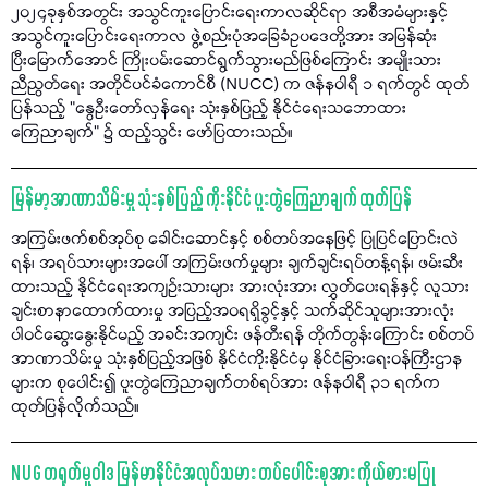
၂၀၂၄ခုနှစ်အတွင်း အသွင်ကူးပြောင်းရေးကာလဆိုင်ရာ အစီအမံများနှင့်
အသွင်ကူးပြောင်းရေးကာလ ဖွဲ့စည်းပုံအခြေခံဥပဒေတို့အား အမြန်ဆုံး
ပြီးမြောက်အောင် ကြိုးပမ်းဆောင်ရွက်သွားမည်ဖြစ်ကြောင်း အမျိုးသား
ညီညွတ်ရေး အတိုင်ပင်ခံကောင်စီ (NUCC) က ဇန်နဝါရီ ၁ ရက်တွင် ထုတ်
ပြန်သည့် "နွေဦးတော်လှန်ရေး သုံးနှစ်ပြည့် နိုင်ငံရေးသဘောထား
ကြေညာချက်" ၌ ထည့်သွင်း ဖော်ပြထားသည်။
မြန်မာ့အာဏာသိမ်းမှု သုံးနှစ်ပြည့် ကိုးနိုင်ငံ ပူးတွဲကြေညာချက် ထုတ်ပြန်
အကြမ်းဖက်စစ်အုပ်စု ခေါင်းဆောင်နှင့် စစ်တပ်အနေဖြင့် ပြုပြင်ပြောင်းလဲ
ရန်၊ အရပ်သားများအပေါ် အကြမ်းဖက်မှုများ ချက်ချင်းရပ်တန့်ရန်၊ ဖမ်းဆီး
ထားသည့် နိုင်ငံရေးအကျဉ်းသားများ အားလုံးအား လွှတ်ပေးရန်နှင့် လူသား
ချင်းစာနာထောက်ထားမှု အပြည့်အဝရရှိခွင့်နှင့် သက်ဆိုင်သူများအားလုံး
ပါဝင်ဆွေးနွေးနိုင်မည့် အခင်းအကျင်း ဖန်တီးရန် တိုက်တွန်းကြောင်း စစ်တပ်
အာဏာသိမ်းမှု သုံးနှစ်ပြည့်အဖြစ် နိုင်ငံကိုးနိုင်ငံမှ နိုင်ငံခြားရေးဝန်ကြီးဌာန
များက စုပေါင်း၍ ပူးတွဲကြေညာချက်တစ်ရပ်အား ဇန်နဝါရီ ၃၁ ရက်က
ထုတ်ပြန်လိုက်သည်။
NUG တရုတ်မူဝါဒ မြန်မာနိုင်ငံအလုပ်သမား တပ်ပေါင်းစုအား ကိုယ်စားမပြု