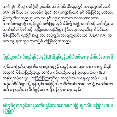
ကျပ် ၉၆ ဘီလျံ တန်ဖိုးရှိ မူးယစ်ဆေးဝါးဖမ်းဆီးရမှုတွင် အာရက္ခတပ်တော်
(AA) ၏ စီးပွားရေးတာဝန်ခံ ရဲဝင်း (ခ) ကျော်စိုးလင်းနှင့် ဇနီးဖြစ်သူ မသီတာ
မြင့်တို့ ပါဝင်သည်ဟု မတ် ၁၈ နှင့် ၁၉ ရက်ထုတ် စစ်တပ်အာဘော်
သတင်းစာများ၌ ထည့်သွင်းဖော်ပြမှုသည် မိမိတို့ အဖွဲ့အစည်းနှင့် မည်သို့မျှ မ
ဆက်စပ်ကြောင်းနှင့် အငြိုးအတေးကြီးစွာ နိုင်ငံရေးအရ ထိုးနှက်ခြင်းသာ
ဖြစ်ကြောင်း ရက္ခိုင့်အမျိုးသားအဖွဲ့ချုပ်/အာရက္ခတပ်တော် (ULA/ AA) က
မတ် ၁၉ ရက်တွင် ထုတ်ပြန် တုံ့ပြန်လိုက်သည်။
ပြည်သူဘက် ရပ်တည်ရန် EU နှင့် ILO သို့ ရန်ကုန်သပိတ်အင်အားစု အိတ်ဖွင်ပေးစာ ပို့
လုပ်သားပြည်သူများ၏တရားမျှတမှုနှင့် အခွင့်အရေးများအား ကာကွယ်ရန်
အတွက် မြန်မာပြည်သူများဘက်မှ ရပ်တည်ပေးရန် ဥရောပသမဂ္ဂ (EU)
အစိုးရအဖွဲ့ဝင်များ၊ အပြည်ပြည်ဆိုင်ရာ အလုပ်သမားရေးရာအဖွဲ့ (ILO)
အဖွဲ့ဝင်နိုင်ငံများသို့ ရန်ကုန်အခြေစိုက် သပိတ်အင်အားစု ၁၁ ဖွဲ့ စုပေါင်းကာ
မတ် ၁၂ ရက်က အိတ်ဖွင့်ပေးစာပို့ ပန်ကြားထားသည်။
စစ်အုပ်စု လူ့အခွင့်အရေးကော်မရှင်အား အသိအမှတ်မပြု ဖျက်သိမ်းကြောင်း NUG
ကြေညာ