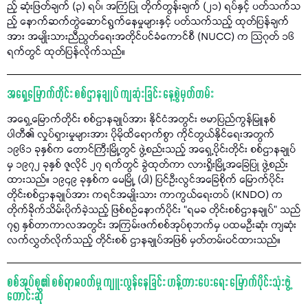
ည့် ဆုံးဖြတ်ချက် (၃) ရပ်၊ အကြံပြု တိုက်တွန်းချက် (၂၁) ရပ်နှင့် ပတ်သက်သ
ည့် နောက်ဆက်တွဲဆောင်ရွက်နေမှုများနှင့် ပတ်သက်သည့် ထုတ်ပြန်ချက်
အား အမျိုးသားညီညွတ်ရေးအတိုင်ပင်ခံကောင်စီ (NUCC) က သြဂုတ် ၁၆
ရက်တွင် ထုတ်ပြန်လိုက်သည်။
အရှေ့မြောက်တိုင်း စစ်ဌာနချုပ် ကျဆုံးခြင်း နေ့စွဲမှတ်တမ်း
အရှေ့မြောက်တိုင်း စစ်ဌာနချုပ်အား နိုင်ငံအတွင်း ဗမာပြည်ကွန်မြူနစ်
ပါတီ၏ လှုပ်ရှားမှုများအား ပိုမိုထိရောက်စွာ ကိုင်တွယ်နိုင်ရေးအတွက်
၁၉၆၁ ခုနှစ်က တောင်ကြီးမြို့တွင် ဖွဲ့စည်းသည့် အရှေ့ပိုင်းတိုင်း စစ်ဌာနချုပ်
မှ ၁၉၇၂ ခုနှစ် ဇူလိုင် ၂၇ ရက်တွင် ခွဲထုတ်ကာ လားရှိုးမြို့အခြေပြု ဖွဲ့စည်း
ထားသည်။ ၁၉၄၉ ခုနှစ်က မေမြို့ (ဝါ) ပြင်ဦးလွင်အခြေစိုက် မြောက်ပိုင်း
တိုင်းစစ်ဌာနချုပ်အား ကရင်အမျိုးသား ကာကွယ်ရေးတပ် (KNDO) က
တိုက်ခိုက်သိမ်းပိုက်ခဲ့သည့် ဖြစ်စဉ်နောက်ပိုင်း “ရမခ တိုင်းစစ်ဌာနချုပ်” သည်
၇၅ နှစ်တာကာလအတွင်း အကြမ်းဖက်စစ်အုပ်စုဘက်မှ ပထမဦးဆုံး ကျဆုံး
လက်လွှတ်လိုက်သည့် တိုင်းစစ် ဌာနချုပ်အဖြစ် မှတ်တမ်းဝင်ထားသည်။
စစ်အုပ်စု၏ စစ်ရာဇဝတ်မှု ကျူးလွန်နေခြင်း ဟန့်တားပေးရေး မြောက်ပိုင်းသုံးဖွဲ့
တောင်းဆို