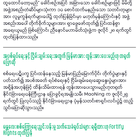
ထူထောင်တော့မည်" ခေါင်းစဉ်အပြင် အခြားသော ခေါင်းစဉ်များဖြင့် မိမိတို့
အဖွဲ့အစည်းတံဆိပ်များသုံးကာ ၁၀ စောင်ထက်မနည်းသော သတင်းတုများ
အား လူမှုကွန်ရက်များပေါ်၌ ထုတ်ပြန်ခြင်းမှာ မဟုတ်မှန်ကြောင်းနှင့် အဖွဲ့
အစည်းအပေါ် တိုက်ခိုက်သူများအား ရှာဖွေဖော်ထုတ်၍ ပြင်းထန်စွာ
အရေးယူမည် ဖြစ်ကြောင်း ညီနောင်မဟာမိတ်သုံးဖွဲ့က ဇူလိုင် ၂၈ ရက်တွင်
ထုတ်ပြန်ထားသည်။
အပစ်ရပ်ရေးနှင့် ငြိမ်းချမ်းရေးအတွက် မြန်မာအား တွန်းအားပေးမည်ဟု တရုတ်
ပြောဆို
စစ်ရေးပဋိပက္ခ ပြင်းထန်နေသည့် မြန်မာပြည်မြောက်ပိုင်း တိုက်ပွဲများနှင့်
ပတ်သက်၍ အပစ်အခတ် ရပ်စဲရေးနှင့် ငြိမ်းချမ်းရေးဆွေးနွေးပွဲများအား
အရှိန်အဟုန်ဖြင့် ထိန်းသိမ်းထားရန် တွန်းအားပေးသွားမည်ဟုတရုတ်
နိုင်ငံခြားရေးဝန်ကြီးဌာန ပြောခွင့်ရအမျိုးသမီး MaoNing က ဇူလိုင်၂၅
ရက်တွင် ပြုလုပ်သည့် နိုင်ငံခြားရေးဌာန ပုံမှန်သတင်းစာရှင်းလင်းပွဲ၌ ထည့်
သွင်းပြောဆိုသွားသည်။
မန္တလေးစစ်ကြောရေးညှင်းပန်းမှု သက်သေခံရုပ်သံများ ရရှိထားဟု Fortify
Rights ထုတ်ပြန်