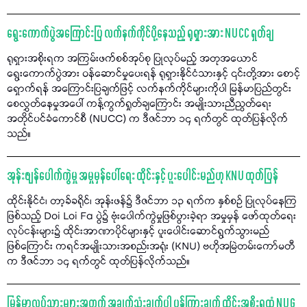
ရွေးကောက်ပွဲအကြောင်းပြ လက်နက်ကိုင်ပို့နေသည့် ရုရှားအား NUCC ရှုတ်ချ
ရုရှားအစိုးရက အကြမ်းဖက်စစ်အုပ်စု ပြုလုပ်မည့် အတုအယောင်
ရွေးကောက်ပွဲအား ဝန်ဆောင်မှုပေးရန် ရုရှားနိုင်ငံသားနှင့် ၎င်းတို့အား စောင့်
ရှောက်ရန် အကြောင်းပြချက်ဖြင့် လက်နက်ကိုင်များကိုပါ မြန်မာပြည်တွင်း
စေလွှတ်နေမှုအပေါ် ကန့်ကွက်ရှုတ်ချကြောင်း အမျိုးသားညီညွတ်ရေး
အတိုင်ပင်ခံကောင်စီ (NUCC) က ဒီဇင်ဘာ ၁၄ ရက်တွင် ထုတ်ပြန်လိုက်
သည်။
အုန်းဖျန်ပေါက်ကွဲမှု အမှုမှန်ပေါ်ရေး ထိုင်းနှင့် ပူးပေါင်းမည်ဟု KNU ထုတ်ပြန်
ထိုင်းနိုင်ငံ၊ တာ့ခ်ခရိုင်၊ အုန်းဖန်၌ ဒီဇင်ဘာ ၁၃ ရက်က နှစ်စဉ် ပြုလုပ်နေကြ
ဖြစ်သည့် Doi Loi Fa ပွဲ၌ ဗုံးပေါက်ကွဲမှုဖြစ်ပွားခဲ့ရာ အမှုမှန် ဖော်ထုတ်ရေး
လုပ်ငန်းများ၌ ထိုင်းအာဏာပိုင်များနှင့် ပူးပေါင်းဆောင်ရွက်သွားမည်
ဖြစ်ကြောင်း ကရင်အမျိုးသားအစည်းအရုံး (KNU) ဗဟိုအမြဲတမ်းကော်မတီ
က ဒီဇင်ဘာ ၁၄ ရက်တွင် ထုတ်ပြန်လိုက်သည်။
မြန်မာလုပ်သားများအတွက် အချက်သုံးချက်ပါ ပန်ကြားချက် ထိုင်းအစိုးရထံ NUG