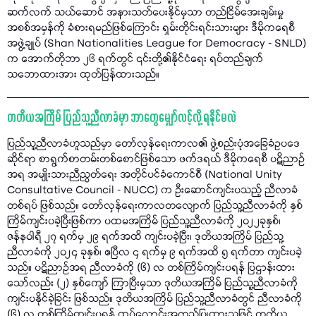
ဆက်လက် သယ်ဆောင် အနားသတ်ပေးနိုင်မှသာ တည်ငြိမ်အေးချမ်းမှု
အစစ်အမှန်ကို ခံစားရမည်ဖြစ်ကြောင်း ရှမ်းတိုင်းရင်းသားများ ဒီမိုကရေစီ
အဖွဲ့ချုပ် (Shan Nationalities League for Democracy - SNLD)
က အောက်တိုဘာ ၂၆ ရက်တွင် ၎င်းတို့၏နိုင်ငံရေး ရပ်တည်ချက်
သဘောထားအား ထုတ်ပြန်ထားသည်။
တတိယအကြိမ် ပြည်သူ့ညီလာခံမှာ ဘာတွေမျှော်လင့်လို့ ရနိုင်မလဲ
ပြည်သူ့ညီလာခံဟူသည်မှာ တော်လှန်ရေးကာလ၏ ဖွဲ့စည်းပုံအခြေခံဥပဒေ
ဆိုင်ရာ စာရွက်စာတမ်းတစ်စောင်ဖြစ်သော ဖက်ဒရယ် ဒီမိုကရေစီ ပဋိညာဉ်
အရ အမျိုးသားညီညွတ်ရေး အတိုင်ပင်ခံကောင်စီ (National Unity
Consultative Council - NUCC) က ဦးဆောင်ကျင်းပသည့် ညီလာခံ
တစ်ရပ် ဖြစ်သည်။ တော်လှန်ရေးကာလတလျောက် ပြည်သူ့ညီလာခံကို နှစ်
ကြိမ်ကျင်းပခဲ့ပြီးဖြစ်ကာ ပထမအကြိမ် ပြည်သူ့ညီလာခံကို ၂၀၂၂ခုနှစ်၊
ဇန်နဝါရီ ၂၇ ရက်မှ ၂၉ ရက်အထိ ကျင်းပခဲ့ပြီး၊ ဒုတိယအကြိမ် ပြည်သူ့
ညီလာခံကို ၂၀၂၄ ခုနှစ်၊ ဧပြီလ ၄ ရက်မှ ၉ ရက်အထိ ၅ ရက်တာ ကျင်းပခဲ့
သည်။ ပဋိညာဉ်အရ ညီလာခံကို (၆) လ တစ်ကြိမ်ကျင်းပရန် ပြဌာန်းထား
သော်လည်း (၂) နှစ်ကျော် ကြာပြီးမှသာ ဒုတိယအကြိမ် ပြည်သူ့ညီလာခံကို
ကျင်းပနိုင်ခဲ့ခြင်း ဖြစ်သည်။ ဒုတိယအကြိမ် ပြည်သူ့ညီလာခံတွင် ညီလာခံကို
(၆) လ တစ်ကြိမ်ကျင်းပရန် ထပ်လောင်းအတည်ပြုထားသဖြင့် တတိယ