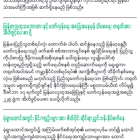
အသိအမှတ်ပြုခံထားရသူ ဦးကျော်မိုးထွန်းမှာ ကုလသမဂ္ဂဆိုင်ရာ မြန်မာ
သံအမတ်ကြီးအဖြစ် ဆက်ရှိနေမည် ဖြစ်သည်။
မြန်မာ့လူထုသဘောထားနှင့် တော်လှန်ရေးအခြေအနေမှန် သိစေရေး တရုတ်အား
အိတ်ဖွင့်ပေးစာ ပို့
မြန်မာပြည်သူတစ်ရပ်လုံး ထောက်ခံ၊ ပါဝင်၊ ဆင်နွှဲနေသည့် မြန်မာ့နွေဦး
တော်လှန်ရေးသည် ဖက်ဆစ် စစ်အာဏာရှင်စနစ် ချုပ်ငြိမ်းရေးနှင့် ပြည်သူ့
ကိုယ်စားပြု ဒီမိုကရေစီအစိုးရစနစ် ပေါ်ထွန်းရေး၊ လူမျိုးပေါင်းစုံ
တန်းတူရည်တူရှိသည့် ဖက်ဒရယ်စနစ် တည်ဆောက်ရေးကို ရှေးရှုကာ
တရုတ်အပါအဝင် ကမ္ဘာ့နိုင်ငံတစ်ရပ်ရပ်၏ အကျိုးစီးပွားကို ထိခိုက်နစ်စေမှု
လုံးဝ ဖြစ်စေမည် မဟုတ်သည့် ပြည်သူတော်လှန်ရေးသာ ဖြစ်ကြောင်း တရုတ်
သမ္မတ မစ္စတာရှီကျင့်ဖျင်နှင့် နိုင်ငံခြားရေးဝန်ကြီး မစ္စတာဝမ်ယိထံ လိပ်မူ၍
ဒီဇင်ဘာ ၁၇ ရက်တွင် မြန်မာလူထုအခြေပြုနှင့် တော်လှန်ရေးအဖွဲ့အစည်း
၂၂၅ ဖွဲ့က အိတ်ဖွင့်ပေးစာ ပေးပို့လိုက်သည်။
မုံရွာထောင်အတွင်း နိုင်/ကျဉ်းများအား စိတ်ပိုင်းဆိုင်ရာ ညှင်းပန်းနှိပ်စက်နေ
မုံရွာထောင်အတွင်း၌ အကြမ်းဖက်စစ်အုပ်စု၏ မတရားပုဒ်မ တပ်၍ ထောင်
သွင်းအကျဉ်းကျခံထားရသည့် နိုင်ငံရေးအကျဉ်းသားများအား ထောင်