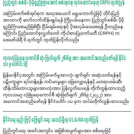
ပြည်တွင်းစစ်မီး ပိုမိုရှည်ကြာအောင် စစ်အုပ်စု လုပ်ဆောင်နေဟု CRPH ထုတ်ပြန်
အကြမ်းဖက်စစ်အုပ်စုက အတုအယောင် ရွေးကောက်ပွဲဖြင့် တိုင်းပြည်
အာဏာကို ဆက်လက်ထိန်းချုပ်ရန် ကြိုးပမ်းနေကာ ပြည်တွင်းစစ်မီး ပိုမို
ရှည်ကြာစေမည်ဖြစ်ပြီး ငြိမ်းချမ်းရေးနှင့် ပိုအလှမ်းဝေးစေရန် ဦးတည်နေ
ကြောင်း ပြည်ထောင်စုလွှတ်တော် ကိုယ်စားပြုကော်မတီ (CRPH) က
ဖေဖော်ဝါရီ ၆ ရက်တွင် ထုတ်ပြန်လိုက်သည်။
ကုလလုံခြုံရေးကောင်စီ ဆုံးဖြတ်ချက် ၂၆၆၉ အား အကောင်အထည်ဖော်ရန် နိုင်ငံ
၁၀ ခု တောင်းဆို
မြန်မာနိုင်င့အတွင်း အကြမ်းဖက်မှုအားလုံး ချက်ချင်း အဆုံးသတ်ရန်နှင့်
ပဋိပက္ခများ ရပ်တန့်ရန်၊ တင်းမာမှုများ ဖြေလျှော့ရန်နှင့် မတရားဖမ်းဆီး
ထိန်းသိမ်းထားသူများအားလုံးအား ပြန်လွှတ်ပေးရန် တိုက်တွန်းထားသည့်
ကုလသမဂ္ဂ လုံခြုံရေးကောင်စီ ဆုံးဖြတ်ချက် ၂၆၆၉ (၂၀၂၂) အား
အကောင်အထည်ဖော်ရန် နိုင်ငံပေါင်း ၁၀ ခုက ထပ်မံတိုက်တွန်းထားသည်။
နိုင်ငံရေးနည်းဖြင့် ဖြေရှင်းရေး အသင့်ရှိဟု ULA/AA ထုတ်ပြန်
ပြည်တွင်းရေး အခင်းအကျင်း၊ အဖြစ်အပျက်များအား စစ်ရေးဖြင့်