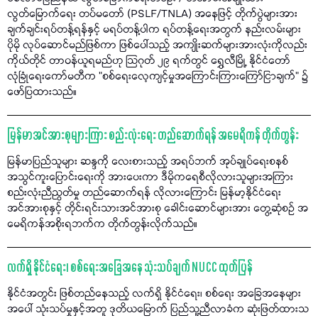
လွတ်မြောက်ရေး တပ်မတော် (PSLF/TNLA) အနေဖြင့် တိုက်ပွဲများအား
ချက်ချင်းရပ်တန့်ရန်နှင့် မရပ်တန့်ပါက ရပ်တန့်ရေးအတွက် နည်းလမ်းများ
ပိုမို လုပ်ဆောင်မည်ဖြစ်ကာ ဖြစ်ပေါ်သည့် အကျိုးဆက်များအားလုံးကိုလည်း
ကိုယ်တိုင် တာဝန်ယူရမည်ဟု သြဂုတ် ၂၉ ရက်တွင် ရွှေလီမြို့ နိုင်ငံတော်
လုံခြုံရေးကော်မတီက "စစ်ရေးလေ့ကျင့်မှုအကြောင်းကြားကြော်ငြာချက်" ၌
ဖော်ပြထားသည်။
မြန်မာအင်အားစုများကြား စည်းလုံးရေး တည်ဆောက်ရန် အမေရိကန် တိုက်တွန်း
မြန်မာပြည်သူများ ဆန္ဒကို လေးစားသည့် အရပ်ဘက် အုပ်ချုပ်ရေးစနစ်
အသွင်ကူးပြောင်းရေးကို အားပေးကာ ဒီမိုကရေစီလိုလားသူများအကြား
စည်းလုံးညီညွတ်မှု တည်ဆောက်ရန် လိုလားကြောင်း မြန်မာ့နိုင်ငံရေး
အင်အားစုနှင့် တိုင်းရင်းသားအင်အားစု ခေါင်းဆောင်များအား တွေ့ဆုံစဉ် အ
မေရိကန်အစိုးရဘက်က တိုက်တွန်းလိုက်သည်။
လက်ရှိ နိုင်ငံရေး၊ စစ်ရေးအခြေအနေ သုံးသပ်ချက် NUCC ထုတ်ပြန်
နိုင်ငံအတွင်း ဖြစ်တည်နေသည့် လက်ရှိ နိုင်ငံရေး၊ စစ်ရေး အခြေအနေများ
အပေါ် သုံးသပ်မှုနှင့်အတူ ဒုတိယမြောက် ပြည်သူ့ညီလာခံက ဆုံးဖြတ်ထားသ