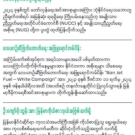
၂၀၂၄ ခုနှစ်တွင် တော်လှန်ရေးအင်အားစုများအကြား ဘုံနိုင်ငံရေးသဘောတူ
ညီချက်တစ်ရပ် အမြန်ဆုံး ရရရှိရေး ကြိုးပမ်းနေသည်ဟု အမျိုးသား
ညီညွတ်ရေးအတိုင်ပင်ခံကောင်စီ (NUCC) နှင့် အမျိုးသားညီညွတ်ရေး
အစိုးရ (NUG) တို့က ပူးတွဲ ထုတ်ပြန်လိုက်သည်။
လေယာဉ်ဆီဖြတ်တောက်ရေး အဖြူရောင်ကမ်ပိန်း
အကြမ်းဖက်စစ်အုပ်စုက အရပ်သားများအပေါ် ပစ်မှတ်ထားကာ
လေကြောင်းတိုက်ခိုက်နေမှုများအား နိုင်ငံတကာ အစိုးရများ သိစေရေး
အတွက် လေယာဉ်ဆီဖြတ်တောက်ရေး အဖြူရောင်ကမ်ပိန်း "Ban Jet
Fuel – White Campaign” အား ၂၀၂၃ ခုနှစ် ဒီဇင်ဘာ ၁၁ ရက်မှ ၂၀၂၄
ခုနှစ် ဇန်နဝါဝါရီလအထိ (အပတ်စဉ် တနင်္လာနေ့တိုင်း) ပြုလုပ်သွားရန် မြန်
မာ့ဒီမိုကရေစီအင်အားစုများက တိုက်တွန်းနှိုးဆော်ထားသည်။
ဦးကျော်မိုးထွန်းအား မြန်မာကိုယ်စားလှယ်အဖြစ် ဆက်ရှိ
မြန်မာနိုင်ငံဆိုင်ရာ ကုလသံအမတ်ကြီးအဖြစ် ကိုယ်စားပြုသူ ရွေးချယ်ရေး
အား ကုလစိစစ်ရေးကော်မတီက ဆိုင်းငံ့လိုက်သည့်အတွက် လက်ရှိ