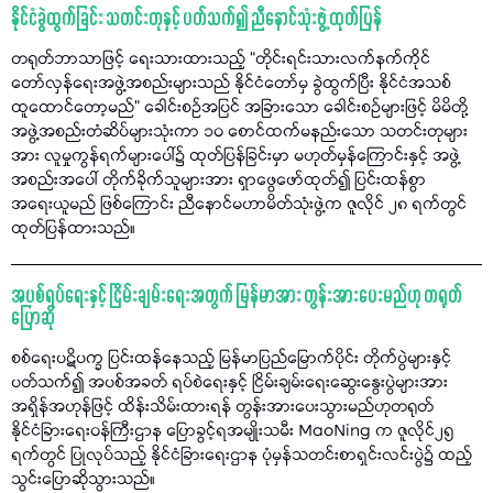
နိုင်ငံခွဲထွက်ခြင်း သတင်းတုနှင့် ပတ်သက်၍ ညီနောင်သုံးဖွဲ့ ထုတ်ပြန်
တရုတ်ဘာသာဖြင့် ရေးသားထားသည့် “တိုင်းရင်းသားလက်နက်ကိုင်
တော်လှန်ရေးအဖွဲ့အစည်းများသည် နိုင်ငံတော်မှ ခွဲထွက်ပြီး နိုင်ငံအသစ်
ထူထောင်တော့မည်" ခေါင်းစဉ်အပြင် အခြားသော ခေါင်းစဉ်များဖြင့် မိမိတို့
အဖွဲ့အစည်းတံဆိပ်များသုံးကာ ၁၀ စောင်ထက်မနည်းသော သတင်းတုများ
အား လူမှုကွန်ရက်များပေါ်၌ ထုတ်ပြန်ခြင်းမှာ မဟုတ်မှန်ကြောင်းနှင့် အဖွဲ့
အစည်းအပေါ် တိုက်ခိုက်သူများအား ရှာဖွေဖော်ထုတ်၍ ပြင်းထန်စွာ
အရေးယူမည် ဖြစ်ကြောင်း ညီနောင်မဟာမိတ်သုံးဖွဲ့က ဇူလိုင် ၂၈ ရက်တွင်
ထုတ်ပြန်ထားသည်။
အပစ်ရပ်ရေးနှင့် ငြိမ်းချမ်းရေးအတွက် မြန်မာအား တွန်းအားပေးမည်ဟု တရုတ်
ပြောဆို
စစ်ရေးပဋိပက္ခ ပြင်းထန်နေသည့် မြန်မာပြည်မြောက်ပိုင်း တိုက်ပွဲများနှင့်
ပတ်သက်၍ အပစ်အခတ် ရပ်စဲရေးနှင့် ငြိမ်းချမ်းရေးဆွေးနွေးပွဲများအား
အရှိန်အဟုန်ဖြင့် ထိန်းသိမ်းထားရန် တွန်းအားပေးသွားမည်ဟုတရုတ်
နိုင်ငံခြားရေးဝန်ကြီးဌာန ပြောခွင့်ရအမျိုးသမီး MaoNing က ဇူလိုင်၂၅
ရက်တွင် ပြုလုပ်သည့် နိုင်ငံခြားရေးဌာန ပုံမှန်သတင်းစာရှင်းလင်းပွဲ၌ ထည့်
သွင်းပြောဆိုသွားသည်။