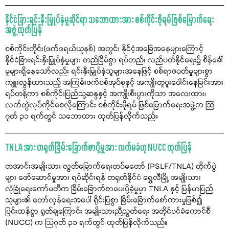
နိုင်ငံခြားရင်းနှီးမြှုပ်နှံမှုဆိုင်ရာ သဘောထားအား စစ်ကိုင်းဖိုရမ်ဖြစ်မြောက်ရေး
အဖွဲ့ ထုတ်ပြန်
စစ်ကိုင်းတိုင်း(ဖက်ဒရယ်ယူနစ်) အတွင်း နိုင်ငံ့အခြေအနေများကြောင့်
နိုင်ငံခြားရင်းနှီးမြှုပ်နှံမှုများ တည်ငြိမ်စွာ ရပ်တည်၊ လည်ပတ်နိုင်ရေး၌ စိန်ခေါ်
မှုများရှိနေသော်လည်း ရင်းနှီးမြှုပ်နှံသူများအနေဖြင့် စစ်ရာဇဝတ်မှုများစွာ
ကျူးလွန်ထားသည့် အကြမ်းဖက်စစ်အုပ်စုနှင့် အကျိုးတူပူးပေါင်းနေခြင်းအား
ရပ်တန့်ကာ စစ်ကိုင်းပြည်သူ့ဆန္ဒနှင့် အကျိုးစီးပွားကိုသာ အလေးထား၊
လက်တွဲလုပ်ကိုင်စေလိုကြောင်း စစ်ကိုင်းဖိုရမ် ဖြစ်မြောက်ရေးအဖွဲ့က သြ
ဂုတ် ၃၁ ရက်တွင် သဘောထား ထုတ်ပြန်လိုက်သည်။
TNLA အား တရုတ်ခြိမ်းခြောက်စာပို့မှုအား လက်မခံဟု NUCC ထုတ်ပြန်
တအာင်းအမျိုးသား လွတ်မြောက်ရေးတပ်မတော် (PSLF/TNLA) တိုက်ပွဲ
များ ဖော်ဆောင်မှုအား ရပ်ဆိုင်းရန် တရုတ်နိုင်ငံ ရွှေလီမြို့ အမျိုးသား
လုံခြုံရေးကော်မတီက ခြိမ်းခြောက်စာပေးပို့ခဲ့မှုမှာ TNLA နှင့် မြန်မာပြည်
သူများ၏ တော်လှန်ရေးအပေါ် ရိုင်းပြစွာ ခြိမ်းခြောက်စော်ကားမှုဖြစ်၍
ပြင်းထန်စွာ ရှုတ်ချကြောင်း အမျိုးသားညီညွတ်ရေး အတိုင်ပင်ခံကောင်စီ
(NUCC) က သြဂုတ် ၃၁ ရက်တွင် ထုတ်ပြန်လိုက်သည်။