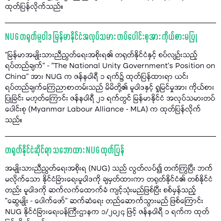
ထုတ်ပြန်လိုက်သည်။
NUG တရုတ်မူဝါဒ မြန်မာနိုင်ငံအလုပ်သမား တပ်ပေါင်းစုအား ကိုယ်စားမပြု
“မြန်မာအမျိုးသားညီညွတ်ရေးအစိုးရ၏ တရုတ်နိုင်ငံနှင့် စပ်လျဉ်းသည့်
ရပ်တည်ချက်” - “The National Unity Government’s Position on
China” အား NUG က ဇန်နဝါရီ ၁ ရက်၌ ထုတ်ပြန်ထားရာ ယင်း
ရပ်တည်ချက်ကြေညာစာတမ်းသည် မိမိတို့၏ မူဝါဒနှင့် ရှုမြင်မှုအား ကိုယ်စား
ပြုခြင်း မဟုတ်ကြောင်း ဇန်နဝါရီ ၂၁ ရက်တွင် မြန်မာနိုင်ငံ အလုပ်သမားတပ်
ပေါင်းစု (Myanmar Labour Alliance - MLA) က ထုတ်ပြန်လိုက်
သည်။
တရုတ်နိုင်ငံဆိုင်ရာ သဘောထား NUG ထုတ်ပြန်
အမျိုးသားညီညွတ်ရေးအစိုးရ (NUG) သည် လွတ်လပ်၍ တက်ကြွပြီး ဘက်
မလိုက်သော နိုင်ငံခြားရေးမူဝါဒကို ချမှတ်ထားကာ တရုတ်နိုင်ငံ၏ တစ်နိုင်ငံ
တည်း မူဝါဒကို ဆက်လက်ထောက်ခံ ကျင့်သုံးမည်ဖြစ်ပြီး စစ်မှန်သည့်
"ဆွေမျိုး - ပေါက်ဖော်" ဆက်ဆံရေး တည်ဆောက်သွားမည် ဖြစ်ကြောင်း
NUG နိုင်ငံခြားရေးဝန်ကြီးဌာနက ၁/၂၀၂၄ ဖြင့် ဇန်နဝါရီ ၁ ရက်က ထုတ်