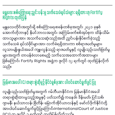
မန္တလေးစစ်ကြောရေးညှင်းပန်းမှု သက်သေခံရုပ်သံများ ရရှိထားဟု Fortify
Rights ထုတ်ပြန်
မန္တလေးတိုင်းအတွင်းရှိ စစ်ကြောရေးစခန်းတစ်ခုအတွင်း ၂၀၂၁ ခုနှစ်
အောက်တိုဘာနှင့် နိုဝင်ဘာလအတွင်း အကြမ်းဖက်စစ်အုပ်စုက ထိန်းသိမ်း
ထားသူများအား အသက်သေဆုံးသည်အထိ ညှင်းပန်းနှိပ်စက်ခဲ့သည့်
သက်သေခံ ရုပ်သံဖိုင်များအား လက်ခံရရှိထားကာ စစ်ရာဇဝတ်မှုများ၊
လူသားမျိုးနွယ်အပေါ် ကျူးလွန်သည့် ရာဇဝတ်မှုနှင့် လူမျိုးသုဉ်းသတ်ဖြတ်မှု
များအတွက် တာဝန်ခံလာစေမည့် သက်သေအထောက်အထားများ
ဖြစ်ကြောင်း Fortify Rights အဖွဲ့က ဇူလိုင် ၁၂ ရက်တွင် ထုတ်ပြန်လိုက်
သည်။
မြန်မာအပေါ် ICJ တရားစွဲဆိုမှု၌ နိုင်ငံရှစ်ခုအား ပါဝင်ဆောင်ရွက်ခွင့် ပြု
လူမျိုးသုဉ်းသတ်ဖြတ်မှုအတွက် ဂမ်ဘီယာနိုင်ငံက မြန်မာနိုင်ငံအပေါ်
တရားစွဲဆိုထားမှုသည့်အမှုနှင့် ပတ်သက်၍ ကနေဒါ၊ ဒိန်းမတ်၊ ပြင်သစ်၊
ဂျာမနီ၊ နယ်သာလန်၊ ဗြိတိန်၊ မြောက်အိုင်ယာလန်နှင့် မော်လ်ဒိုက်နိုင်ငံတို့
အားပါဝင်ဆောင်ရွက်ခွင့်ပြုကြောင်းInternationalCourt of Justice
(ICJ) က ဇူလိုင် ၃ ရက်တွင် ထုတ်ပြန်လိုက်သည်။