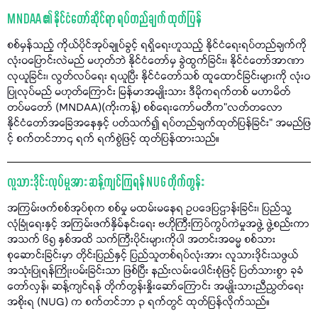
MNDAA ၏ နိုင်ငံတော်ဆိုင်ရာ ရပ်တည်ချက် ထုတ်ပြန်
စစ်မှန်သည့် ကိုယ်ပိုင်အုပ်ချုပ်ခွင့် ရရှိရေးဟူသည့် နိုင်ငံရေးရပ်တည်ချက်ကို
လုံးဝပြောင်းလဲမည် မဟုတ်ဘဲ နိုင်ငံတော်မှ ခွဲထွက်ခြင်း၊ နိုင်ငံတော်အာဏာ
လုယူခြင်း၊ လွတ်လပ်ရေး ရယူပြီး နိုင်ငံတော်သစ် ထူထောင်ခြင်းများကို လုံးဝ
ပြုလုပ်မည် မဟုတ်ကြောင်း မြန်မာအမျိုးသား ဒီမိုကရက်တစ် မဟာမိတ်
တပ်မတော် (MNDAA)(ကိုးကန့်) စစ်ရေးကော်မတီက"လတ်တလော
နိုင်ငံတော်အခြေအနေနှင့် ပတ်သက်၍ ရပ်တည်ချက်ထုတ်ပြန်ခြင်း" အမည်ဖြ
င့် စက်တင်ဘာ၄ ရက် ရက်စွဲဖြင့် ထုတ်ပြန်ထားသည်။
လူသားဒိုင်းလုပ်မှုအား ဆန့်ကျင်ကြရန် NUG တိုက်တွန်း
အကြမ်းဖက်စစ်အုပ်စုက စစ်မှု မထမ်းမနေရ ဥပဒေပြဌာန်းခြင်း၊ ပြည်သူ့
လုံခြုံရေးနှင့် အကြမ်းဖက်နှိမ်နင်းရေး ဗဟိုကြီးကြပ်ကွပ်ကဲမှုအဖွဲ့ ဖွဲ့စည်းကာ
အသက် ၆၅ နှစ်အထိ သက်ကြီးပိုင်းများကိုပါ အတင်းအဓမ္မ စစ်သား
စုဆောင်းခြင်းမှာ တိုင်းပြည်နှင့် ပြည်သူတစ်ရပ်လုံးအား လူသားဒိုင်းသဖွယ်
အသုံးပြုရန်ကြိုးပမ်းခြင်းသာ ဖြစ်ပြီး နည်းလမ်းပေါင်းစုံဖြင့် ပြတ်သားစွာ ခုခံ
တော်လှန်၊ ဆန့်ကျင်ရန် တိုက်တွန်းနှိုးဆော်ကြောင်း အမျိုးသားညီညွတ်ရေး
အစိုးရ (NUG) က စက်တင်ဘာ ၃ ရက်တွင် ထုတ်ပြန်လိုက်သည်။