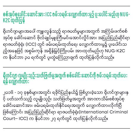
စစ်အုပ်စုခေါင်းဆောင်အား ICC ဖမ်းဝရမ်းလျှောက်ထားမှု၌ ပူးပေါင်းမည်ဟု NUG-
K2C ထုတ်ပြန်
ရိုဟင်ဂျာများအပေါ် ကျူးလွန်သည့် ရာဇဝတ်မှုများအတွက် အကြမ်းဖက်စစ်
အုပ်စု ခေါင်းဆောင် ဗိုလ်ချုပ်မှူးကြီးမင်းအောင်လှိုင်အား အပြည်ပြည်ဆိုင်ရာ
ရာဇဝတ်ခုံရုံး (ICC) တွင် ဖမ်းဝရမ်းထုတ်ရေး လျှောက်ထားမှု၌ ပူးပေါင်းသ
ည့်အနေဖြင့် အစွမ်းကုန် အရှိန်မြှင့်ကြိုးပမ်း အားထုတ်မည်ဟု NUG-K2C
က နိုဝင်ဘာ ၃၀ ရက်တွင် ပူးတွဲကြေညာချက် ထုတ်ပြန်လိုက်သည်။
ရိုဟင်ဂျာ လူမျိုးသုဉ်းသတ်ဖြတ်မှုအတွက် စစ်ခေါင်းဆောင်ကို ဖမ်းဝရမ်းထုတ်ပေး
ရန် လျှောက်ထား
၂၀၁၆ - ၁၇ ခုနှစ်များအတွင်း ရခိုင်ပြည်နယ်၌ ဖြစ်ပွားခဲ့သော ရိုဟင်ဂျာများနှ
င့် ပတ်သက်သည့် လူမျိုးသုဉ်း သတ်ဖြတ်မှုအတွက် အာဏာသိမ်းစစ်အုပ်စု
ခေါင်းဆောင်အား ဖမ်းဝရမ်းထုတ်နိုင်ရေးအတွက် လျှောက်ထားလိုက်ပြီ
ဖြစ်ကြောင်း အပြည်ပြည်ဆိုင်ရာ ရာဇဝတ်ခုံရုံး(International Criminal
Court– ICC) က နိုဝင်ဘာ ၂၇ ရက်တွင် ထုတ်ပြန်လိုက်သည်။