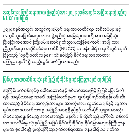
အသွင်ကူးပြောင်းရေးကာလ ဖွဲ့စည်းပုံအား ၂၀၂၄ ခုနှစ်အတွင်း အပြီးရေးဆွဲမည်ဟု
NUCC ထုတ်ပြန်
၂၀၂၄ခုနှစ်အတွင်း အသွင်ကူးပြောင်းရေးကာလဆိုင်ရာ အစီအမံများနှင့်
အသွင်ကူးပြောင်းရေးကာလ ဖွဲ့စည်းပုံအခြေခံဥပဒေတို့အား အမြန်ဆုံး
ပြီးမြောက်အောင် ကြိုးပမ်းဆောင်ရွက်သွားမည်ဖြစ်ကြောင်း အမျိုးသား
ညီညွတ်ရေး အတိုင်ပင်ခံကောင်စီ (NUCC) က ဇန်နဝါရီ ၁ ရက်တွင် ထုတ်
ပြန်သည့် "နွေဦးတော်လှန်ရေး သုံးနှစ်ပြည့် နိုင်ငံရေးသဘောထား
ကြေညာချက်" ၌ ထည့်သွင်း ဖော်ပြထားသည်။
မြန်မာ့အာဏာသိမ်းမှု သုံးနှစ်ပြည့် ကိုးနိုင်ငံ ပူးတွဲကြေညာချက် ထုတ်ပြန်
အကြမ်းဖက်စစ်အုပ်စု ခေါင်းဆောင်နှင့် စစ်တပ်အနေဖြင့် ပြုပြင်ပြောင်းလဲ
ရန်၊ အရပ်သားများအပေါ် အကြမ်းဖက်မှုများ ချက်ချင်းရပ်တန့်ရန်၊ ဖမ်းဆီး
ထားသည့် နိုင်ငံရေးအကျဉ်းသားများ အားလုံးအား လွှတ်ပေးရန်နှင့် လူသား
ချင်းစာနာထောက်ထားမှု အပြည့်အဝရရှိခွင့်နှင့် သက်ဆိုင်သူများအားလုံး
ပါဝင်ဆွေးနွေးနိုင်မည့် အခင်းအကျင်း ဖန်တီးရန် တိုက်တွန်းကြောင်း စစ်တပ်
အာဏာသိမ်းမှု သုံးနှစ်ပြည့်အဖြစ် နိုင်ငံကိုးနိုင်ငံမှ နိုင်ငံခြားရေးဝန်ကြီးဌာန
များက စုပေါင်း၍ ပူးတွဲကြေညာချက်တစ်ရပ်အား ဇန်နဝါရီ ၃၁ ရက်က