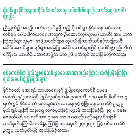
ရိုဟင်ဂျာ နိုင်ငံရေးအတိုင်ပင်ခံအင်အားစု ပေါ်ပေါက်ရေး ဦးဆောင်အဖွဲ့ (ယာယီ)
ဖွဲ့စည်း
ညီညွတ်၍ အကျိုးသက်ရောက်မှုရှိသည့် ရိုဟင်ဂျာ နိုင်ငံရေးအင်အားစု
တစ်ရပ် ပေါ်ပေါက်လာရေးအတွက် ဦးဆောင်လှုပ်ရှားမှု (ယာယီ) အား တက်
ကြွလှုပ်ရှားသူများ၊ အဖွဲ့အစည်းများ၊ လူငယ်မျိုးဆက်သစ်နှင့်အမျိုးသမီး
ခေါင်းဆောင်များ၊ ရပ်ရွာအခြေပြု ခေါင်းဆောင်များဖြင် စုပေါင်းဖွဲ့စည်းလိုက်
ကြောင်း ယာယီဦးဆောင်အဖွဲ့က မတ် ၂၆ ရက်တွင် ထုတ်ပြန်လိုက်သည်။
စစ်ကောင်စီက ပြည်သူ့စစ်မှုထမ်းဥပဒေ အာဏာတည်ကြောင်း ထုတ်ပြန်ကြေငြာ
ချက်အပေါ် တုံ့ပြန်ချက်များ
နိုင်ငံတော် အေးချမ်းသာယာရေးနှင့် ဖွံ့ဖြိုးရေးကောင်စီ ဥပဒေ
အမှတ်၂၇/၂၀၁၀ဖြင့် ပြည်သူ့စစ်မှုထမ်း ဥပဒေကို၂၀၁၀ ခုနှစ်၊ နိုဝင်ဘာ ၄
ရက်တွင် နိုင်ငံတော် အေးချမ်းသာယာရေးနှင့် ဖွံ့ဖြိုးရေးကောင်စီ ဥက္ကဌ
ဗိုလ်ချုပ်မှူးကြီးသန်းရွှေ လက်မှတ်ဖြင့် ပြဌာန်းထုတ်ပြန်ခဲ့ပြီး ၂၀၂၄ ခုနှစ်၊
ဖေဖော်ဝါရီ ၁၀ ရက်အား ဥပဒေ အာဏာတည်သည့်နေ့ရက်အဖြစ်
သတ်မှတ်ကြောင်း အမိန့်ကြော်ငြာစာအမှတ် ၂၇/၂၀၂၄ ဖြင့် စစ်ကောင်စီ
ဥက္ကဌ လက်မှတ်ဖြင့် ထုတ်ပြန်ခဲ့သည်။။