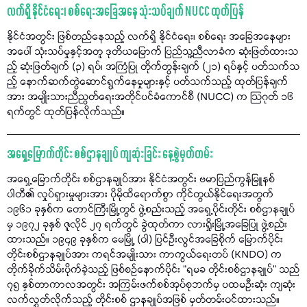
လက်ရှိ နိုင်ငံရေး၊ စစ်ရေးအခြေအနေ သုံးသပ်ချက် NUCC ထုတ်ပြန်
နိုင်ငံအတွင်း ဖြစ်တည်နေသည့် လက်ရှိ နိုင်ငံရေး၊ စစ်ရေး အခြေအနေများ
အပေါ် သုံးသပ်မှုနှင့်အတူ ဒုတိယမြောက် ပြည်သူ့ညီလာခံက ဆုံးဖြတ်ထားသ
ည့် ဆုံးဖြတ်ချက် (၃) ရပ်၊ အကြံပြု တိုက်တွန်းချက် (၂၁) ရပ်နှင့် ပတ်သက်သ
ည့် နောက်ဆက်တွဲဆောင်ရွက်နေမှုများနှင့် ပတ်သက်သည့် ထုတ်ပြန်ချက်
အား အမျိုးသားညီညွတ်ရေးအတိုင်ပင်ခံကောင်စီ (NUCC) က သြဂုတ် ၁၆
ရက်တွင် ထုတ်ပြန်လိုက်သည်။
အရှေ့မြောက်တိုင်း စစ်ဌာနချုပ် ကျဆုံးခြင်း နေ့စွဲမှတ်တမ်း
အရှေ့မြောက်တိုင်း စစ်ဌာနချုပ်အား နိုင်ငံအတွင်း ဗမာပြည်ကွန်မြူနစ်
ပါတီ၏ လှုပ်ရှားမှုများအား ပိုမိုထိရောက်စွာ ကိုင်တွယ်နိုင်ရေးအတွက်
၁၉၆၁ ခုနှစ်က တောင်ကြီးမြို့တွင် ဖွဲ့စည်းသည့် အရှေ့ပိုင်းတိုင်း စစ်ဌာနချုပ်
မှ ၁၉၇၂ ခုနှစ် ဇူလိုင် ၂၇ ရက်တွင် ခွဲထုတ်ကာ လားရှိုးမြို့အခြေပြု ဖွဲ့စည်း
ထားသည်။ ၁၉၄၉ ခုနှစ်က မေမြို့ (ဝါ) ပြင်ဦးလွင်အခြေစိုက် မြောက်ပိုင်း
တိုင်းစစ်ဌာနချုပ်အား ကရင်အမျိုးသား ကာကွယ်ရေးတပ် (KNDO) က
တိုက်ခိုက်သိမ်းပိုက်ခဲ့သည့် ဖြစ်စဉ်နောက်ပိုင်း “ရမခ တိုင်းစစ်ဌာနချုပ်” သည်
၇၅ နှစ်တာကာလအတွင်း အကြမ်းဖက်စစ်အုပ်စုဘက်မှ ပထမဦးဆုံး ကျဆုံး
လက်လွှတ်လိုက်သည့် တိုင်းစစ် ဌာနချုပ်အဖြစ် မှတ်တမ်းဝင်ထားသည်။