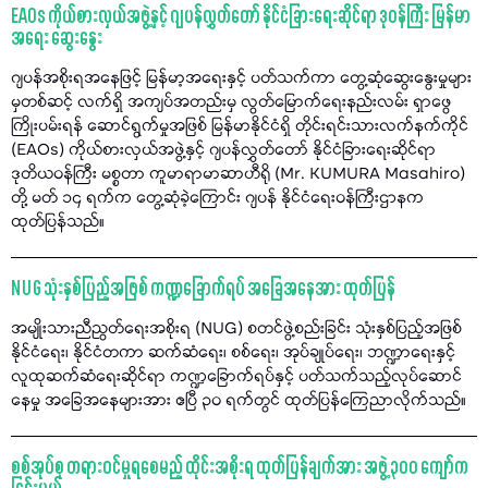
EAOs ကိုယ်စားလှယ်အဖွဲ့နှင့် ဂျပန်လွှတ်တော် နိုင်ငံခြားရေးဆိုင်ရာ ဒုဝန်ကြီး မြန်မာ
အရေး ဆွေးနွေး
ဂျပန်အစိုးရအနေဖြင့် မြန်မာ့အရေးနှင့် ပတ်သက်ကာ တွေ့ဆုံဆွေးနွေးမှုများ
မှတစ်ဆင့် လက်ရှိ အကျပ်အတည်းမှ လွတ်မြောက်ရေးနည်းလမ်း ရှာဖွေ
ကြိုးပမ်းရန် ဆောင်ရွက်မှုအဖြစ် မြန်မာနိုင်ငံရှိ တိုင်းရင်းသားလက်နက်ကိုင်
(EAOs) ကိုယ်စားလှယ်အဖွဲ့နှင့် ဂျပန်လွှတ်တော် နိုင်ငံခြားရေးဆိုင်ရာ
ဒုတိယဝန်ကြီး မစ္စတာ ကူမာရာမာဆာဟီရို (Mr. KUMURA Masahiro)
တို့ မတ် ၁၄ ရက်က တွေ့ဆုံခဲ့ကြောင်း ဂျပန် နိုင်ငံရေးဝန်ကြီးဌာနက
ထုတ်ပြန်သည်။
NUG သုံးနှစ်ပြည့်အဖြစ် ကဏ္ဍခြောက်ရပ် အခြေအနေအား ထုတ်ပြန်
အမျိုးသားညီညွတ်ရေးအစိုးရ (NUG) စတင်ဖွဲ့စည်းခြင်း သုံးနှစ်ပြည့်အဖြစ်
နိုင်ငံရေး၊ နိုင်ငံတကာ ဆက်ဆံရေး၊ စစ်ရေး၊ အုပ်ချုပ်ရေး၊ ဘဏ္ဍာရေးနှင့်
လူထုဆက်ဆံရေးဆိုင်ရာ ကဏ္ဍခြောက်ရပ်နှင့် ပတ်သက်သည့်လုပ်ဆောင်
နေမှု အခြေအနေများအား ဧပြီ ၃၀ ရက်တွင် ထုတ်ပြန်ကြေညာလိုက်သည်။
စစ်အုပ်စု တရားဝင်မှုရစေမည့် ထိုင်းအစိုးရ ထုတ်ပြန်ချက်အား အဖွဲ့ ၃၀၀ ကျော်က