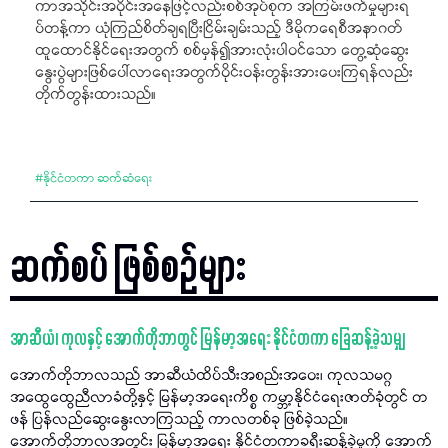
ကာအသိုင်းအဝိုင်းအနေဖြင့်လည်းစစ်အုပ်စုက အကြမ်းဖက်မှုများရ
ပ်တန့်ကာ ယုံကြည်စိတ်ချရပြီးငြိမ်းချမ်းသည့် ဒီမိုကရေစီအနာဂတ်
ထူထောင်နိုင်ရေးအတွက် စစ်မှန်၍အားလုံးပါဝင်သော တွေ့ဆုံဆွေး
နွေးပွဲများဖြစ်ပေါ်လာရေးအတွက်ဝိုင်းဝန်းတွန်းအားပေးကြရန်လည်း
တိုက်တွန်းထားသည်။
#
နိုင်ငံတကာ ဆက်ဆံရေး
ဆက်စပ် ဖြစ်စဉ်များ
အာဆီယံ၊ ကုလနှင့် အောက်တိုဘာတွင် မြန်မာ့အရေး နိုင်ငံတကာ ခြေဆန့်ခဲ့သမျှ
အောက်တိုဘာလသည် အာဆီယံထိပ်သီးအစည်းအဝေး၊ ကုလသမဂ္ဂ
အထွေထွေညီလာခံတို့နှင့် မြန်မာ့အရေးကိစ္စ ကမ္ဘာ့နိုင်ငံရေးဇာတ်ခုံတွင် တ
ဖန် ပြန်လည်ဆွေးနွေးလာကြသည့် ကာလတစ်ခု ဖြစ်ခဲ့သည်။
အောက်တိုဘာလအတွင်း မြန်မာ့အရေး နိုင်ငံတကာခရီးဆန့်ခဲ့မှုကို အောက်