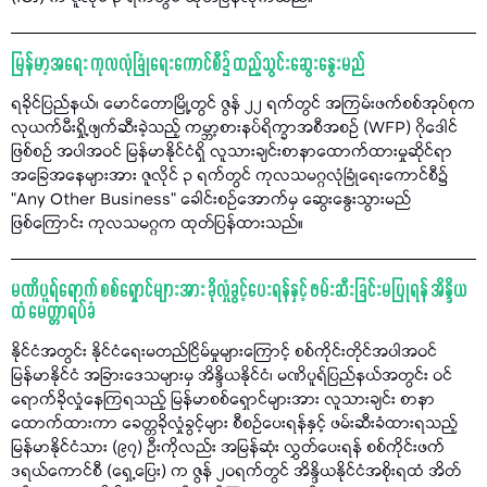
မြန်မာ့အရေး ကုလလုံခြုံရေးကောင်စီ၌ ထည့်သွင်းဆွေးနွေးမည်
ရခိုင်ပြည်နယ်၊ မောင်တောမြို့တွင် ဇွန် ၂၂ ရက်တွင် အကြမ်းဖက်စစ်အုပ်စုက
လုယက်မီးရှို့ဖျက်ဆီးခဲ့သည့် ကမ္ဘာ့စားနပ်ရိက္ခာအစီအစဉ် (WFP) ဂိုဒေါင်
ဖြစ်စဉ် အပါအဝင် မြန်မာနိုင်ငံရှိ လူသားချင်းစာနာထောက်ထားမှုဆိုင်ရာ
အခြေအနေများအား ဇူလိုင် ၃ ရက်တွင် ကုလသမဂ္ဂလုံခြုံရေးကောင်စီ၌
"Any Other Business” ခေါင်းစဉ်အောက်မှ ဆွေးနွေးသွားမည်
ဖြစ်ကြောင်း ကုလသမဂ္ဂက ထုတ်ပြန်ထားသည်။
မဏိပူရ်ရောက် စစ်ရှောင်များအား ခိုလှုံခွင့်ပေးရန်နှင့် ဖမ်းဆီးခြင်းမပြုရန် အိန္ဒိယ
ထံ မေတ္တာရပ်ခံ
နိုင်ငံအတွင်း နိုင်ငံရေးမတည်ငြိမ်မှုများကြောင့် စစ်ကိုင်းတိုင်အပါအဝင်
မြန်မာနိုင်ငံ အခြားဒေသများမှ အိန္ဒိယနိုင်ငံ၊ မဏိပူရ်ပြည်နယ်အတွင်း ဝင်
ရောက်ခိုလှုံနေကြရသည့် မြန်မာစစ်ရှောင်များအား လူသားချင်း စာနာ
ထောက်ထားကာ ခေတ္တခိုလှုံခွင့်များ စီစဉ်ပေးရန်နှင့် ဖမ်းဆီးခံထားရသည့်
မြန်မာနိုင်ငံသား (၉၇) ဦးကိုလည်း အမြန်ဆုံး လွှတ်ပေးရန် စစ်ကိုင်းဖက်
ဒရယ်ကောင်စီ (ရှေ့ပြေး) က ဇွန် ၂၀ရက်တွင် အိန္ဒိယနိုင်ငံအစိုးရထံ အိတ်