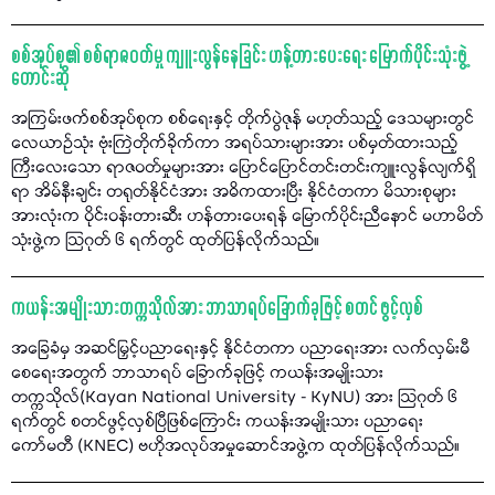
စစ်အုပ်စု၏ စစ်ရာဇဝတ်မှု ကျူးလွန်နေခြင်း ဟန့်တားပေးရေး မြောက်ပိုင်းသုံးဖွဲ့
တောင်းဆို
အကြမ်းဖက်စစ်အုပ်စုက စစ်ရေးနှင့် တိုက်ပွဲဇုန် မဟုတ်သည့် ဒေသများတွင်
လေယာဉ်သုံး ဗုံးကြဲတိုက်ခိုက်ကာ အရပ်သားများအား ပစ်မှတ်ထားသည့်
ကြီးလေးသော ရာဇဝတ်မှုများအား ပြောင်ပြောင်တင်းတင်းကျူးလွန်လျက်ရှိ
ရာ အိမ်နီးချင်း တရုတ်နိုင်ငံအား အဓိကထားပြီး နိုင်ငံတကာ မိသားစုများ
အားလုံးက ဝိုင်းဝန်းတားဆီး ဟန်တားပေးရန် မြောက်ပိုင်းညီနောင် မဟာမိတ်
သုံးဖွဲ့က သြဂုတ် ၆ ရက်တွင် ထုတ်ပြန်လိုက်သည်။
ကယန်းအမျိုးသားတက္ကသိုလ်အား ဘာသာရပ်ခြောက်ခုဖြင့် စတင် ဖွင့်လှစ်
အခြေခံမှ အဆင်မြှင့်ပညာရေးနှင့် နိုင်ငံတကာ ပညာရေးအား လက်လှမ်းမီ
စေရေးအတွက် ဘာသာရပ် ခြောက်ခုဖြင့် ကယန်းအမျိုးသား
တက္ကသိုလ်(Kayan National University - KyNU) အား သြဂုတ် ၆
ရက်တွင် စတင်ဖွင့်လှစ်ပြီဖြစ်ကြောင်း ကယန်းအမျိုးသား ပညာရေး
ကော်မတီ (KNEC) ဗဟိုအလုပ်အမှုဆောင်အဖွဲ့က ထုတ်ပြန်လိုက်သည်။