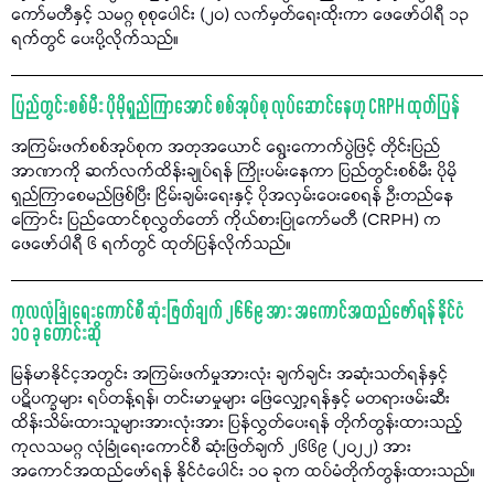
ကော်မတီနှင့် သမဂ္ဂ စုစုပေါင်း (၂၀) လက်မှတ်ရေးထိုးကာ ဖေဖော်ဝါရီ ၁၃
ရက်တွင် ပေးပို့လိုက်သည်။
ပြည်တွင်းစစ်မီး ပိုမိုရှည်ကြာအောင် စစ်အုပ်စု လုပ်ဆောင်နေဟု CRPH ထုတ်ပြန်
အကြမ်းဖက်စစ်အုပ်စုက အတုအယောင် ရွေးကောက်ပွဲဖြင့် တိုင်းပြည်
အာဏာကို ဆက်လက်ထိန်းချုပ်ရန် ကြိုးပမ်းနေကာ ပြည်တွင်းစစ်မီး ပိုမို
ရှည်ကြာစေမည်ဖြစ်ပြီး ငြိမ်းချမ်းရေးနှင့် ပိုအလှမ်းဝေးစေရန် ဦးတည်နေ
ကြောင်း ပြည်ထောင်စုလွှတ်တော် ကိုယ်စားပြုကော်မတီ (CRPH) က
ဖေဖော်ဝါရီ ၆ ရက်တွင် ထုတ်ပြန်လိုက်သည်။
ကုလလုံခြုံရေးကောင်စီ ဆုံးဖြတ်ချက် ၂၆၆၉ အား အကောင်အထည်ဖော်ရန် နိုင်ငံ
၁၀ ခု တောင်းဆို
မြန်မာနိုင်င့အတွင်း အကြမ်းဖက်မှုအားလုံး ချက်ချင်း အဆုံးသတ်ရန်နှင့်
ပဋိပက္ခများ ရပ်တန့်ရန်၊ တင်းမာမှုများ ဖြေလျှော့ရန်နှင့် မတရားဖမ်းဆီး
ထိန်းသိမ်းထားသူများအားလုံးအား ပြန်လွှတ်ပေးရန် တိုက်တွန်းထားသည့်
ကုလသမဂ္ဂ လုံခြုံရေးကောင်စီ ဆုံးဖြတ်ချက် ၂၆၆၉ (၂၀၂၂) အား
အကောင်အထည်ဖော်ရန် နိုင်ငံပေါင်း ၁၀ ခုက ထပ်မံတိုက်တွန်းထားသည်။