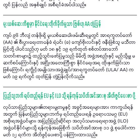
တွင် ပြန်လည် အနှစ်ချုပ် အစီရင်ခံအပ်ပါသည်။
မူးယစ်ဆေးကိစ္စမှာ နိုင်ငံရေးတိုက်ခိုက်မှုသာ ဖြစ်ဟု AA တုံ့ပြန်
ကျပ် ၉၆ ဘီလျံ တန်ဖိုးရှိ မူးယစ်ဆေးဝါးဖမ်းဆီးရမှုတွင် အာရက္ခတပ်တော်
(AA) ၏ စီးပွားရေးတာဝန်ခံ ရဲဝင်း (ခ) ကျော်စိုးလင်းနှင့် ဇနီးဖြစ်သူ မသီတာ
မြင့်တို့ ပါဝင်သည်ဟု မတ် ၁၈ နှင့် ၁၉ ရက်ထုတ် စစ်တပ်အာဘော်
သတင်းစာများ၌ ထည့်သွင်းဖော်ပြမှုသည် မိမိတို့ အဖွဲ့အစည်းနှင့် မည်သို့မျှ မ
ဆက်စပ်ကြောင်းနှင့် အငြိုးအတေးကြီးစွာ နိုင်ငံရေးအရ ထိုးနှက်ခြင်းသာ
ဖြစ်ကြောင်း ရက္ခိုင့်အမျိုးသားအဖွဲ့ချုပ်/အာရက္ခတပ်တော် (ULA/ AA) က
မတ် ၁၉ ရက်တွင် ထုတ်ပြန် တုံ့ပြန်လိုက်သည်။
ပြည်သူဘက် ရပ်တည်ရန် EU နှင့် ILO သို့ ရန်ကုန်သပိတ်အင်အားစု အိတ်ဖွင်ပေးစာ ပို့
လုပ်သားပြည်သူများ၏တရားမျှတမှုနှင့် အခွင့်အရေးများအား ကာကွယ်ရန်
အတွက် မြန်မာပြည်သူများဘက်မှ ရပ်တည်ပေးရန် ဥရောပသမဂ္ဂ (EU)
အစိုးရအဖွဲ့ဝင်များ၊ အပြည်ပြည်ဆိုင်ရာ အလုပ်သမားရေးရာအဖွဲ့ (ILO)
အဖွဲ့ဝင်နိုင်ငံများသို့ ရန်ကုန်အခြေစိုက် သပိတ်အင်အားစု ၁၁ ဖွဲ့ စုပေါင်းကာ
မတ် ၁၂ ရက်က အိတ်ဖွင့်ပေးစာပို့ ပန်ကြားထားသည်။