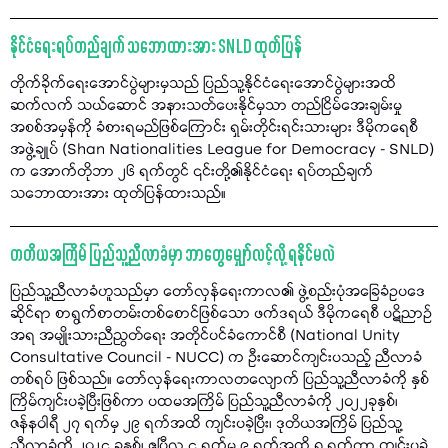
နိုင်ငံရေးရပ်တည်ချက် သဘောထားအား SNLD ထုတ်ပြန်
တိုက်ခိုက်ရေးအောင်ပွဲများမှသည် ပြည်သူ့နိုင်ငံရေးအောင်ပွဲများအထိ
ဆက်လက် သယ်ဆောင် အနားသတ်ပေးနိုင်မှသာ တည်ငြိမ်အေးချမ်းမှု
အစစ်အမှန်ကို ခံစားရမည်ဖြစ်ကြောင်း ရှမ်းတိုင်းရင်းသားများ ဒီမိုကရေစီ
အဖွဲ့ချုပ် (Shan Nationalities League for Democracy - SNLD)
က အောက်တိုဘာ ၂၆ ရက်တွင် ၎င်းတို့၏နိုင်ငံရေး ရပ်တည်ချက်
သဘောထားအား ထုတ်ပြန်ထားသည်။
တတိယအကြိမ် ပြည်သူ့ညီလာခံမှာ ဘာတွေမျှော်လင့်လို့ ရနိုင်မလဲ
ပြည်သူ့ညီလာခံဟူသည်မှာ တော်လှန်ရေးကာလ၏ ဖွဲ့စည်းပုံအခြေခံဥပဒေ
ဆိုင်ရာ စာရွက်စာတမ်းတစ်စောင်ဖြစ်သော ဖက်ဒရယ် ဒီမိုကရေစီ ပဋိညာဉ်
အရ အမျိုးသားညီညွတ်ရေး အတိုင်ပင်ခံကောင်စီ (National Unity
Consultative Council - NUCC) က ဦးဆောင်ကျင်းပသည့် ညီလာခံ
တစ်ရပ် ဖြစ်သည်။ တော်လှန်ရေးကာလတလျောက် ပြည်သူ့ညီလာခံကို နှစ်
ကြိမ်ကျင်းပခဲ့ပြီးဖြစ်ကာ ပထမအကြိမ် ပြည်သူ့ညီလာခံကို ၂၀၂၂ခုနှစ်၊
ဇန်နဝါရီ ၂၇ ရက်မှ ၂၉ ရက်အထိ ကျင်းပခဲ့ပြီး၊ ဒုတိယအကြိမ် ပြည်သူ့
ညီလာခံကို ၂၀၂၄ ခုနှစ်၊ ဧပြီလ ၄ ရက်မှ ၉ ရက်အထိ ၅ ရက်တာ ကျင်းပခဲ့