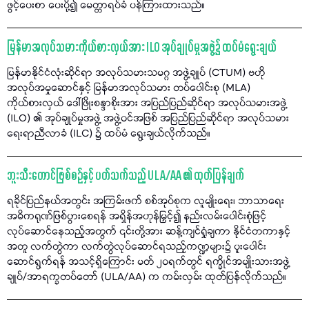
ဖွင့်ပေးစာ ပေးပို့၍ မေတ္တာရပ်ခံ ပန်ကြားထားသည်။
မြန်မာအလုပ်သမားကိုယ်စားလှယ်အား ILO အုပ်ချုပ်မှုအဖွဲ့၌ ထပ်မံရွေးချယ်
မြန်မာနိုင်ငံလုံးဆိုင်ရာ အလုပ်သမားသမဂ္ဂ အဖွဲ့ချုပ် (CTUM) ဗဟို
အလုပ်အမှုဆောင်နှင့် မြန်မာအလုပ်သမား တပ်ပေါင်းစု (MLA)
ကိုယ်စားလှယ် ဒေါ်ဖြိုးစန္ဒာစိုးအား အပြည်ပြည်ဆိုင်ရာ အလုပ်သမားအဖွဲ့
(ILO) ၏ အုပ်ချုပ်မှုအဖွဲ့ အဖွဲ့ဝင်အဖြစ် အပြည်ပြည်ဆိုင်ရာ အလုပ်သမား
ရေးရာညီလာခံ (ILC) ၌ ထပ်မံ ရွေးချယ်လိုက်သည်။
ဘူးသီးတောင်ဖြစ်စဉ်နှင့် ပတ်သက်သည့် ULA/AA ၏ ထုတ်ပြန်ချက်
ရခိုင်ပြည်နယ်အတွင်း အကြမ်းဖက် စစ်အုပ်စုက လူမျိုးရေး၊ ဘာသာရေး
အဓိကရုဏ်ဖြစ်ပွားစေရန် အရှိန်အဟုန်မြှင့်၍ နည်းလမ်းပေါင်းစုံဖြင့်
လုပ်ဆောင်နေသည့်အတွက် ၎င်းတို့အား ဆန့်ကျင်ရှုံချကာ နိုင်ငံတကာနှင့်
အတူ လက်တွဲကာ လက်တွဲလုပ်ဆောင်ရသည့်ကဏ္ဍများ၌ ပူးပေါင်း
ဆောင်ရွက်ရန် အသင့်ရှိကြောင်း မတ် ၂၀ရက်တွင် ရက္ခိုင်အမျိုးသားအဖွဲ့
ချုပ်/အာရက္ခတပ်တော် (ULA/AA) က ကမ်းလှမ်း ထုတ်ပြန်လိုက်သည်။