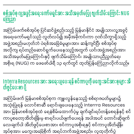
စစ်အုပ်စု လူ့အခွင့်အရေးကော်မရှင်အား အသိအမှတ်မပြု ဖျက်သိမ်းကြောင်း NUG
ကြေညာ
အကြမ်းဖက်စစ်အုပ်စု ပြင်ဆင်ဖွဲ့စည်းသည့် မြန်မာနိုင်ငံ အမျိုးသားလူ့အခွင့်
အရေးကော်မရှင်သည် လွတ်လပ်၍ အမှီအခိုကင်းကာ ဂုဏ်သိက္ခာရှိသည့်
အဖွဲ့အစည်းမဟုတ်ဘဲ ပဲရစ်အခြေခံမူများအား ဆန့်ကျင်ပြီး စစ်အုပ်စု
အလိုကျ ရပ်တည်ဆောင်ရွက်ပေးနေသည့်အတွက် ယင်းအဖွဲ့အစည်းအား
အသိအမှတ်မပြုကြောင်းနှင့် ဖျက်သိမ်းကြောင်း အမျိုးသားညီညွတ်ရေး
အစိုးရ (NUG) က ဖေဖော်ဝါရီ ၁၃ ရက်တွင် ထုတ်ပြန်ကြေညာလိုက်သည်။
Interra Resources အား အရေးယူပေးရန် စင်ကာပူကို မကွေးအင်အားစုများ အိ
တ်ဖွင့်ပေးစာ ပို့
အကြမ်းဖက် မြန်မာစစ်အုပ်စုက ကျူးလွန်နေသည့် စစ်ရာဇဝတ်မှုများ၌
အသုံးပြုရန် လောင်စာဆီ ရောင်းချပေးနေသည့် Interrra Resources
အား မြန်မာစစ်အုပ်စုထံ ရေနံစိမ်းထောက်ပံ့မှု ချက်ချင်းရပ်တန့်စေရန်နှင့် စင်
ကာပူစတော့အိတ်ချိန်းမှ စာရင်းပယ်ဖျက်ပေးရန် အပါအဝင် တောင်းဆိုချက်
လေးချက်ပါ အိတ်ဖွင့်ပေးစာအား စင်ကာပူအစိုးရနှင့် စင်ကာပူအိတ်ချိန်း
အုပ်စုအား မကွေးအခြေစိုက် အရပ်ဘက်အဖွဲ့အစည်း၊ လူထုတိုက်ပွဲ