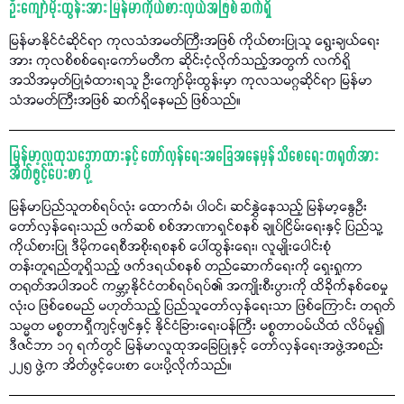
ဦးကျော်မိုးထွန်းအား မြန်မာကိုယ်စားလှယ်အဖြစ် ဆက်ရှိ
မြန်မာနိုင်ငံဆိုင်ရာ ကုလသံအမတ်ကြီးအဖြစ် ကိုယ်စားပြုသူ ရွေးချယ်ရေး
အား ကုလစိစစ်ရေးကော်မတီက ဆိုင်းငံ့လိုက်သည့်အတွက် လက်ရှိ
အသိအမှတ်ပြုခံထားရသူ ဦးကျော်မိုးထွန်းမှာ ကုလသမဂ္ဂဆိုင်ရာ မြန်မာ
သံအမတ်ကြီးအဖြစ် ဆက်ရှိနေမည် ဖြစ်သည်။
မြန်မာ့လူထုသဘောထားနှင့် တော်လှန်ရေးအခြေအနေမှန် သိစေရေး တရုတ်အား
အိတ်ဖွင့်ပေးစာ ပို့
မြန်မာပြည်သူတစ်ရပ်လုံး ထောက်ခံ၊ ပါဝင်၊ ဆင်နွှဲနေသည့် မြန်မာ့နွေဦး
တော်လှန်ရေးသည် ဖက်ဆစ် စစ်အာဏာရှင်စနစ် ချုပ်ငြိမ်းရေးနှင့် ပြည်သူ့
ကိုယ်စားပြု ဒီမိုကရေစီအစိုးရစနစ် ပေါ်ထွန်းရေး၊ လူမျိုးပေါင်းစုံ
တန်းတူရည်တူရှိသည့် ဖက်ဒရယ်စနစ် တည်ဆောက်ရေးကို ရှေးရှုကာ
တရုတ်အပါအဝင် ကမ္ဘာ့နိုင်ငံတစ်ရပ်ရပ်၏ အကျိုးစီးပွားကို ထိခိုက်နစ်စေမှု
လုံးဝ ဖြစ်စေမည် မဟုတ်သည့် ပြည်သူတော်လှန်ရေးသာ ဖြစ်ကြောင်း တရုတ်
သမ္မတ မစ္စတာရှီကျင့်ဖျင်နှင့် နိုင်ငံခြားရေးဝန်ကြီး မစ္စတာဝမ်ယိထံ လိပ်မူ၍
ဒီဇင်ဘာ ၁၇ ရက်တွင် မြန်မာလူထုအခြေပြုနှင့် တော်လှန်ရေးအဖွဲ့အစည်း
၂၂၅ ဖွဲ့က အိတ်ဖွင့်ပေးစာ ပေးပို့လိုက်သည်။