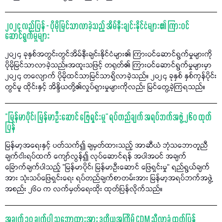
၂၀၂၄ လည်ပြန် - ပိုမိုမြင်သာလာခဲ့သည့် အိမ်နီးချင်းနိုင်ငံများ၏ ကြားဝင်
ဆောင်ရွက်မှုများ
၂၀၂၄ ခုနှစ်အတွင်းတွင်အိမ်နီးချင်းနိုင်ငံများ၏ ကြားဝင်ဆောင်ရွက်မှုများကို
ပိုမိုမြင်သာလာခဲ့သည်။အထူးသဖြင့် တရုတ်၏ ကြားဝင်ဆောင်ရွက်မှုများမှာ
၂၀၂၄ တလျောက် ပိုမိုထင်သာမြင်သာရှိလာခဲ့သည်။ ၂၀၂၄ ခုနှစ် နှစ်ကုန်ပိုင်း
တွင်မူ ထိုင်းနှင့် အိန္ဒိယတို့၏လှုပ်ရှားမှုများကိုလည်း မြင်တွေ့ခဲ့ကြရသည်။
“မြန်မာပိုင်၊ မြန်မာဦးဆောင် ဖြေရှင်းမှု" ရပ်တည်ချက် အရပ်ဘက်အဖွဲ့ ၂၆၀ ထုတ်
ပြန်
မြန်မာ့အရေးနှင့် ပတ်သက်၍ ချမှတ်ထားသည့် အာဆီယံ ဘုံသဘောတူညီ
ချက်ငါးရပ်ထက် ကျော်လွန်၍ လုပ်ဆောင်ရန် အပါအဝင် အချက်
ခြောက်ချက်ပါသည့် "မြန်မာပိုင်၊ မြန်မာဦးဆောင် ဖြေရှင်းမှု" ရည်ရွယ်ချက်
အား သုံးသပ်ဖြေရှင်းရေး ရပ်တည်ချက်စာတမ်းအား မြန်မာ့အရပ်ဘက်အဖွဲ့
အစည်း ၂၆၀ က လက်မှတ်ရေးထိုး ထုတ်ပြန်လိုက်သည်။
အချက် ၁၀ ချက်ပါ သဘောထားအား ဒုတိယအကြိမ် CDM ညီလာခံ ထုတ်ပြန်