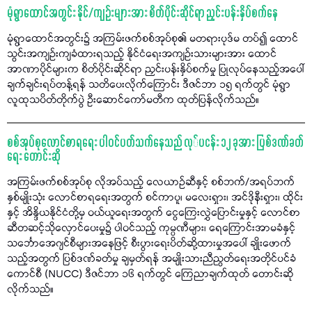
မုံရွာထောင်အတွင်း နိုင်/ကျဉ်းများအား စိတ်ပိုင်းဆိုင်ရာ ညှင်းပန်းနှိပ်စက်နေ
မုံရွာထောင်အတွင်း၌ အကြမ်းဖက်စစ်အုပ်စု၏ မတရားပုဒ်မ တပ်၍ ထောင်
သွင်းအကျဉ်းကျခံထားရသည့် နိုင်ငံရေးအကျဉ်းသားများအား ထောင်
အာဏာပိုင်များက စိတ်ပိုင်းဆိုင်ရာ ညှင်းပန်းနှိပ်စက်မှု ပြုလုပ်နေသည့်အပေါ်
ချက်ချင်းရပ်တန့်ရန် သတိပေးလိုက်ကြောင်း ဒီဇင်ဘာ ၁၅ ရက်တွင် မုံရွာ
လူထုသပိတ်တိုက်ပွဲ ဦးဆောင်ကော်မတီက ထုတ်ပြန်လိုက်သည်။
စစ်အုပ်စုလောင်စာရရေး ပါဝင်ပတ်သက်နေသည် လု်ပငန်း ၁၂ ခုအား ပြစ်ဒဏ်ခတ်
ရေး တောင်းဆို
အကြမ်းဖက်စစ်အုပ်စု လိုအပ်သည့် လေယာဉ်ဆီနှင့် စစ်ဘက်/အရပ်ဘက်
နှစ်မျိုးသုံး လောင်စာရရေးအတွက် စင်ကာပူ၊ မလေးရှား၊ အင်ဒိုနီးရှား၊ ထိုင်း
နှင့် အိန္ဒိယနိုင်ငံတို့မှ ဝယ်ယူရေးအတွက် ငွေကြေးလွှဲပြောင်းမှုနှင့် လောင်စာ
ဆီတဆင့်သိုလှောင်ပေးမှု၌ ပါဝင်သည့် ကုမ္ပဏီများ၊ ရေကြောင်းအာမခံနှင့်
သင်္ဘောအေဂျင်စီများအနေဖြင့် စီးပွားရေးပိတ်ဆို့ထားမှုအပေါ် ချိုးဖောက်
သည့်အတွက် ပြစ်ဒဏ်ခတ်မှု ချမှတ်ရန် အမျိုးသားညီညွတ်ရေးအတိုင်ပင်ခံ
ကောင်စီ (NUCC) ဒီဇင်ဘာ ၁၆ ရက်တွင် ကြေညာချက်ထုတ် တောင်းဆို
လိုက်သည်။