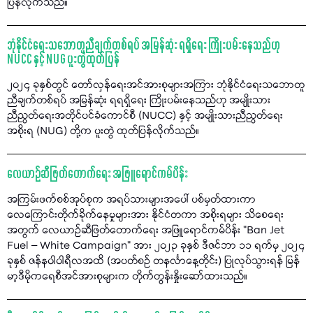
ပြန်လိုက်သည်။
ဘုံနိုင်ငံရေးသဘောတူညီချက်တစ်ရပ် အမြန်ဆုံး ရရှိရေး ကြိုးပမ်းနေသည်ဟု
NUCC နှင့် NUG ပူးတွဲထုတ်ပြန်
၂၀၂၄ ခုနှစ်တွင် တော်လှန်ရေးအင်အားစုများအကြား ဘုံနိုင်ငံရေးသဘောတူ
ညီချက်တစ်ရပ် အမြန်ဆုံး ရရရှိရေး ကြိုးပမ်းနေသည်ဟု အမျိုးသား
ညီညွတ်ရေးအတိုင်ပင်ခံကောင်စီ (NUCC) နှင့် အမျိုးသားညီညွတ်ရေး
အစိုးရ (NUG) တို့က ပူးတွဲ ထုတ်ပြန်လိုက်သည်။
လေယာဉ်ဆီဖြတ်တောက်ရေး အဖြူရောင်ကမ်ပိန်း
အကြမ်းဖက်စစ်အုပ်စုက အရပ်သားများအပေါ် ပစ်မှတ်ထားကာ
လေကြောင်းတိုက်ခိုက်နေမှုများအား နိုင်ငံတကာ အစိုးရများ သိစေရေး
အတွက် လေယာဉ်ဆီဖြတ်တောက်ရေး အဖြူရောင်ကမ်ပိန်း "Ban Jet
Fuel – White Campaign” အား ၂၀၂၃ ခုနှစ် ဒီဇင်ဘာ ၁၁ ရက်မှ ၂၀၂၄
ခုနှစ် ဇန်နဝါဝါရီလအထိ (အပတ်စဉ် တနင်္လာနေ့တိုင်း) ပြုလုပ်သွားရန် မြန်
မာ့ဒီမိုကရေစီအင်အားစုများက တိုက်တွန်းနှိုးဆော်ထားသည်။