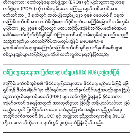
တိုင်းရင်းသား တော်လှန်ရေးတပ်ဖွဲ့များ (EROs) နှင့် ပြည်သူ့ကာကွယ်ရေး
တပ်ဖွဲ့များ (PDFs) ကို ကမ်းလှမ်းသော ကြေညာချက်တစ်စောင်အား
စက်တင်ဘာ ၂၆ ရက်တွင် ထုတ်ပြန်သည်။၂၀၂၁ ခုနှစ် ဖေဖော်ဝါရီ ၁ရက်
အကြမ်းဖက်စစ်အာဏာသိမ်းပြီးနောက်ပိုင်းဒုတိယအကြိမ်မြောက်ကမ်းလှမ်း
မှုဖြစ်ကာ ၂၀၂၂ခုနှစ် ဧပြီလတွင် ပထမအကြိမ်အဖြစ်အကြမ်းဖက်စစ်အုပ်စု
ခေါင်းဆောင်ကိုယ်တိုင်ရုပ်မြင်သံကြားမှတစ်ဆင့်ကမ်းလှမ်းခဲ့ဖူးသည်။မတူညီ
သည့်အချက်မှာ ယခုတစ်ကြိမ်ကမ်းလှမ်းချိန်၌ EROs၊PDFs
များ၏စစ်ဆင်ရေးများကြောင့်အကြမ်းဖက်စစ်အုပ်စုဘက်မှစစ်စခန်းများ၊
စစ်ဌာနချုပ်များအပြင်မြို့များကိုပါ လက်လွှတ်နေရချိန်ဖြစ်သည်။
ဟန်ပြဆွေးနွေးရေးအား ပြတ်သားစွာ ပယ်ချဟု NUCC၊ NUG ပူးတွဲထုတ်ပြန်
အကြမ်းဖက်စစ်အုပ်စု၏ "နိုင်ငံရေးပြဿနာအား နိုင်ငံရေးနည်းလမ်းဖြင့် ဖြေ
ရှင်းရန် ဖိတ်ခေါ်ခြင်း"မှာ တိုင်းရင်းသား လက်နက်ကိုင်အဖွဲ့အစည်းများ၊ ပြည်
သူ့ကာကွယ်ရေးတပ်မတော်(PDF) များ သပ်လျှိုဖြိုခွဲရန်နှင့် နိုင်ငံတကာ
အမြင်ကောင်းစေရန်အတွက် အားထုတ်မှုသာ ဖြစ်ပြီး ဟန်ပြသပ်သပ်သာ ဖြစ်
သည့်အတွက် ပြတ်ပြတ်သားသား ပယ်ချကြောင်း အမျိုးသားညီညွတ်ရေး
အတိုင်ပင်ခံကောင်စီ (NUCC) နှင့် အမျိုးသားညီညွတ်ရေးအစိုးရ (NUG)
တို့က အောက်တိုဘာ ၁ ရက်တွင် ပူးတွဲထုတ်ပြန်လိုက်သည်။.