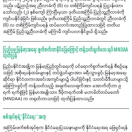
သည်။ ပဋိညာဉ်အရ ညီလာခံကို (၆) လ တစ်ကြိမ်ကျင်းပရန် ပြဌာန်းထား
သော်လည်း (၂) နှစ်ကျော် ကြာပြီးမှသာ ဒုတိယအကြိမ် ပြည်သူ့ညီလာခံကို
ကျင်းပနိုင်ခဲ့ခြင်း ဖြစ်သည်။ ဒုတိယအကြိမ် ပြည်သူ့ညီလာခံတွင် ညီလာခံကို
(၆) လ တစ်ကြိမ်ကျင်းပရန် ထပ်လောင်းအတည်ပြုထားသဖြင့် တတိယ
အကြိမ် ပြည်သူ့ညီလာခံကို မကြာမီ ကျင်းပလာနိုင်ဖွယ် ရှိသည်။
ပြည်ပမှ မြန်မာ့အရေး စွက်ဖက်လာနိုင်ခြေကြောင့် ကန့်သတ်ချက်လေးရပ် MNDAA
ထုတ်ပြန်
ပြည်ပနိုင်ငံအချို့က မြန်မာ့ပြည်တွင်းရေးကို ဝင်ရောက်စွက်ဖက်ရန် စီစဉ်နေ
သဖြင့် အစိုးရဝန်ထမ်းများနှင့် တပ်ဖွဲ့ဝင်များအား ခရီးသွားခွင့်၊ မြန်မာ့အရေး
ဆိုင်ရာ နိုင်ငံတကာအခင်းအကျင်းများ၌ ပါဝင်ခြင်းနှင့် သတင်းမီဒီယာများသို့
ဖြေကြားခွင့်ကို ကန့်သတ်သည့် အချက်လေးချက်အား အောက်တိုဘာ ၉
ရက် ရက်စွဲဖြင့် မြန်မာအမျိုးသား ဒီမိုကရက်တစ် မဟာမိတ်တပ်မတော်
(MNDAA) က တရုတ်ဘာသာဖြင့် ထုတ်ပြန်ထားသည်။
စစ်အုပ်စုရဲ့ “နိုင်ငံရေး” အတု
အကြမ်းဖက်စစ်အုပ်စုက နိုင်ငံရေးပြဿနာများကို နိုင်ငံရေးအရ ဖြေရှင်းရန်