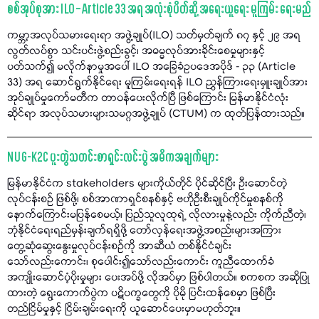
စစ်အုပ်စုအား ILO – Article 33 အရ အလုံးစုံပိတ်ဆို့ အရေးယူရေး မူကြမ်း ရေးမည်
ကမ္ဘာ့အလုပ်သမားရေးရာ အဖွဲ့ချုပ်(ILO) သတ်မှတ်ချက် ၈၇ နှင့် ၂၉ အရ
လွတ်လပ်စွာ သင်းပင်းဖွဲ့စည်းခွင့်၊ အဓမ္မလုပ်အားခိုင်းစေမှုများနှင့်
ပတ်သက်၍ မလိုက်နာမှုအပေါ် ILO အခြေခံဥပဒေအပိုဒ် - ၃၃ (Article
33) အရ ဆောင်ရွက်နိုင်ရေး မူကြမ်းရေးရန် ILO ညွှန်ကြားရေးမှူးချုပ်အား
အုပ်ချုပ်မှုကော်မတီက တာဝန်ပေးလိုက်ပြီ ဖြစ်ကြောင်း မြန်မာနိုင်ငံလုံး
ဆိုင်ရာ အလုပ်သမားများသမဂ္ဂအဖွဲ့ချုပ် (CTUM) က ထုတ်ပြန်ထားသည်။
NUG-K2C ပူးတွဲသတင်းစာရှင်းလင်းပွဲ အဓိကအချက်များ
မြန်မာနိုင်ငံက stakeholders များကိုယ်တိုင် ပိုင်ဆိုင်ပြီး ဦးဆောင်တဲ့
လုပ်ငန်းစဉ် ဖြစ်ဖို့၊ စစ်အာဏာရှင်စနစ်နှင့် ဗဟိုဦးစီးချုပ်ကိုင်မှုစနစ်ကို
နောက်ကြောင်းမပြန်စေမယ့်၊ ပြည်သူလူထုရဲ့ လိုလားမှုနဲ့လည်း ကိုက်ညီတဲ့၊
ဘုံနိုင်ငံရေးရည်မှန်းချက်ရရှိဖို့ တော်လှန်ရေးအဖွဲ့အစည်းများအကြား
တွေ့ဆုံဆွေးနွေးမှုလုပ်ငန်းစဥ်ကို အာဆီယံ တစ်နိုင်ငံချင်း
သော်လည်းကောင်း၊ စုပေါင်း၍သော်လည်းကောင်း ကူညီထောက်ခံ
အကျိုးဆောင်ပံ့ပိုးမှုများ ပေးအပ်ဖို့ လိုအပ်မှာ ဖြစ်ပါတယ်။ စကစက အဆိုပြု
ထားတဲ့ ရွေးကောက်ပွဲက ပဋိပက္ခတွေကို ပိုမို ပြင်းထန်စေမှာ ဖြစ်ပြီး
တည်ငြိမ်မှုနှင့် ငြိမ်းချမ်းရေးကို ယူဆောင်ပေးမှာမဟုတ်ဘူး။