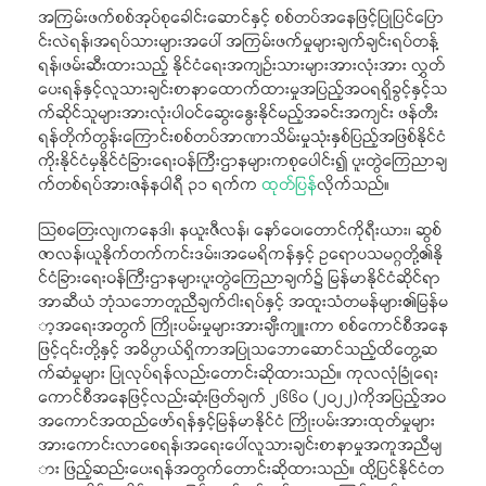
အကြမ်းဖက်စစ်အုပ်စုခေါင်းဆောင်နှင့် စစ်တပ်အနေဖြင့်ပြုပြင်ပြော
င်းလဲရန်၊အရပ်သားများအပေါ် အကြမ်းဖက်မှုများချက်ချင်းရပ်တန့်
ရန်၊ဖမ်းဆီးထားသည့် နိုင်ငံရေးအကျဉ်းသားများအားလုံးအား လွှတ်
ပေးရန်နှင့်လူသားချင်းစာနာထောက်ထားမှုအပြည့်အဝရရှိခွင့်နှင့်သ
က်ဆိုင်သူများအားလုံးပါဝင်ဆွေးနွေးနိုင်မည့်အခင်းအကျင်း ဖန်တီး
ရန်တိုက်တွန်းကြောင်းစစ်တပ်အာဏာသိမ်းမှုသုံးနှစ်ပြည့်အဖြစ်နိုင်ငံ
ကိုးနိုင်ငံမှနိုင်ငံခြားရေးဝန်ကြီးဌာနများကစုပေါင်း၍ ပူးတွဲကြေညာချ
က်တစ်ရပ်အားဇန်နဝါရီ ၃၁ ရက်က
ထုတ်ပြန်
လိုက်သည်။
သြစတြေးလျ၊ကနေဒါ၊ နယူးဇီလန်၊ နော်ဝေ၊တောင်ကိုရီးယား၊ ဆွစ်
ဇာလန်၊ယူနိုက်တက်ကင်းဒမ်း၊အမေရိကန်နှင့် ဥရောပသမဂ္ဂတို့၏နို
င်ငံခြားရေးဝန်ကြီးဌာနများပူးတွဲကြေညာချက်၌ မြန်မာနိုင်ငံဆိုင်ရာ
အာဆီယံ ဘုံသဘောတူညီချက်ငါးရပ်နှင့် အထူးသံတမန်များ၏မြန်မ
ာ့အရေးအတွက် ကြိုးပမ်းမှုများအားချီးကျူးကာ စစ်ကောင်စီအနေ
ဖြင့်၎င်းတို့နှင့် အဓိပ္ပာယ်ရှိကာအပြုသဘောဆောင်သည့်ထိတွေ့ဆ
က်ဆံမှုများ ပြုလုပ်ရန်လည်းတောင်းဆိုထားသည်။ ကုလလုံခြုံရေး
ကောင်စီအနေဖြင့်လည်းဆုံးဖြတ်ချက် ၂၆၆၀ (၂၀၂၂)ကိုအပြည့်အဝ
အကောင်အထည်ဖော်ရန်နှင့်မြန်မာနိုင်ငံ ကြိုးပမ်းအားထုတ်မှုများ
အားကောင်းလာစေရန်၊အရေးပေါ်လူသားချင်းစာနာမှုအကူအညီမျ
ား ဖြည့်ဆည်းပေးရန်အတွက်တောင်းဆိုထားသည်။ ထို့ပြင်နိုင်ငံတ