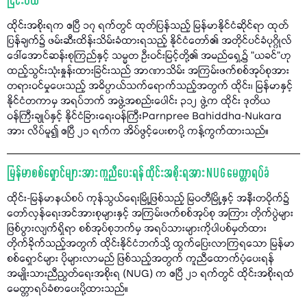
ငြင်းပယ်
ထိုင်းအစိုးရက ဧပြီ ၁၇ ရက်တွင် ထုတ်ပြန်သည့် မြန်မာနိုင်ငံဆိုင်ရာ ထုတ်
ပြန်ချက်၌ ဖမ်းဆီးထိန်းသိမ်းခံထားရသည့် နိုင်ငံတော်၏ အတိုင်ပင်ခံပုဂ္ဂိုလ်
ဒေါ်အောင်ဆန်းစုကြည်နှင့် သမ္မတ ဦးဝင်းမြင့်တို့၏ အမည်ရှေ့၌ "ယခင်"ဟု
ထည့်သွင်းသုံးနှုန်းထားခြင်းသည် အာဏာသိမ်း အကြမ်းဖက်စစ်အုပ်စုအား
တရားဝင်မှုပေးသည့် အဓိပ္ပာယ်သက်ရောက်သည့်အတွက် ထိုင်း၊ မြန်မာနှင့်
နိုင်ငံတကာမှ အရပ်ဘက် အဖွဲ့အစည်းပေါင်း ၃၁၂ ဖွဲ့က ထိုင်း ဒုတိယ
ဝန်ကြီးချုပ်နှင့် နိုင်ငံခြားရေးဝန်ကြီးParnpree Bahiddha-Nukara
အား လိပ်မူ၍ ဧပြီ ၂၁ ရက်က အိပ်ဖွင့်ပေးစာပို့ ကန့်ကွက်ထားသည်။
မြန်မာစစ်ရှောင်များအား ကူညီပေးရန် ထိုင်းအစိုးရအား NUG မေတ္တာရပ်ခံ
ထိုင်း-မြန်မာနယ်စပ် ကုန်သွယ်ရေးမြို့ဖြစ်သည့် မြဝတီမြို့နှင့် အနီးတဝိုက်၌
တော်လှန်ရေးအင်အားစုများနှင့် အကြမ်းဖက်စစ်အုပ်စု အကြား တိုက်ပွဲများ
ဖြစ်ပွားလျက်ရှိရာ စစ်အုပ်စုဘက်မှ အရပ်သားများကိုပါပစ်မှတ်ထား
တိုက်ခိုက်သည့်အတွက် ထိုင်းနိုင်ငံဘက်သို့ ထွက်ပြေးလာကြရသော မြန်မာ
စစ်ရှောင်များ ပိုများလာမည် ဖြစ်သည့်အတွက် ကူညီထောက်ပံ့ပေးရန်
အမျိုးသားညီညွတ်ရေးအစိုးရ (NUG) က ဧပြီ ၂၁ ရက်တွင် ထိုင်းအစိုးရထံ
မေတ္တာရပ်ခံစာပေးပို့ထားသည်။