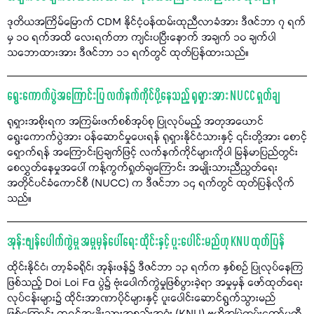
ဒုတိယအကြိမ်မြောက် CDM နိုင်ငံ့ဝန်ထမ်းထုညီလာခံအား ဒီဇင်ဘာ ၇ ရက်
မှ ၁၀ ရက်အထိ လေးရက်တာ ကျင်းပပြီးနောက် အချက် ၁၀ ချက်ပါ
သဘောထားအား ဒီဇင်ဘာ ၁၁ ရက်တွင် ထုတ်ပြန်ထားသည်။
ရွေးကောက်ပွဲအကြောင်းပြ လက်နက်ကိုင်ပို့နေသည့် ရုရှားအား NUCC ရှုတ်ချ
ရုရှားအစိုးရက အကြမ်းဖက်စစ်အုပ်စု ပြုလုပ်မည့် အတုအယောင်
ရွေးကောက်ပွဲအား ဝန်ဆောင်မှုပေးရန် ရုရှားနိုင်ငံသားနှင့် ၎င်းတို့အား စောင့်
ရှောက်ရန် အကြောင်းပြချက်ဖြင့် လက်နက်ကိုင်များကိုပါ မြန်မာပြည်တွင်း
စေလွှတ်နေမှုအပေါ် ကန့်ကွက်ရှုတ်ချကြောင်း အမျိုးသားညီညွတ်ရေး
အတိုင်ပင်ခံကောင်စီ (NUCC) က ဒီဇင်ဘာ ၁၄ ရက်တွင် ထုတ်ပြန်လိုက်
သည်။
အုန်းဖျန်ပေါက်ကွဲမှု အမှုမှန်ပေါ်ရေး ထိုင်းနှင့် ပူးပေါင်းမည်ဟု KNU ထုတ်ပြန်
ထိုင်းနိုင်ငံ၊ တာ့ခ်ခရိုင်၊ အုန်းဖန်၌ ဒီဇင်ဘာ ၁၃ ရက်က နှစ်စဉ် ပြုလုပ်နေကြ
ဖြစ်သည့် Doi Loi Fa ပွဲ၌ ဗုံးပေါက်ကွဲမှုဖြစ်ပွားခဲ့ရာ အမှုမှန် ဖော်ထုတ်ရေး
လုပ်ငန်းများ၌ ထိုင်းအာဏာပိုင်များနှင့် ပူးပေါင်းဆောင်ရွက်သွားမည်