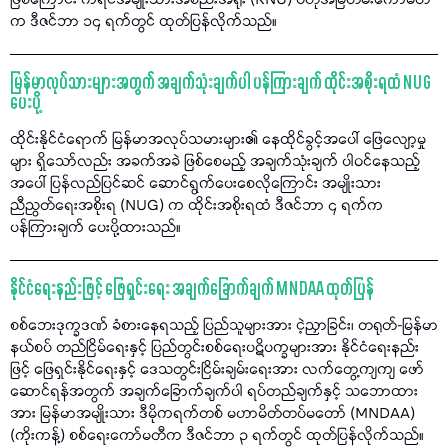
ဖြစ်ကြောင်း ကရင်အမျိုးသားအစည်းအရုံး (KNU) ဗဟိုအမြဲတမ်းကော်မတီ
က ဒီဇင်ဘာ ၁၄ ရက်တွင် ထုတ်ပြန်လိုက်သည်။
မြန်မာလုပ်သားများအတွက် အချက်သုံးချက်ပါ ပန်ကြားချက် ထိုင်းအစိုးရထံ NUG
ပေးပို့
ထိုင်းနိုင်ငံရောက် မြန်မာအလုပ်သမားများ၏ နေထိုင်ခွင့်အပေါ် ဖြေလျော့မှု
များ ရှိသော်လည်း အခက်အခဲ ဖြစ်စေမည့် အချက်သုံးချက် ပါဝင်နေသည့်
အပေါ် ပြန်လည်ပြင်ဆင် ဆောင်ရွက်ပေးစေလိုကြောင်း အမျိုးသား
ညီညွတ်ရေးအစိုးရ (NUG) က ထိုင်းအစိုးရထံ ဒီဇင်ဘာ ၄ ရက်က
ပန်ကြားချက် ပေးပို့ထားသည်။
နိုင်ငံရေးနည်းဖြင့် ဖြေရှင်းရေး အချက်ခြောက်ချက် MNDAA ထုတ်ပြန်
စစ်ဘေးဒုက္ခဒဏ် ခံစားနေရသည့် ပြည်သူများအား ငဲ့ညှာခြင်း၊ တရုတ်-မြန်မာ
နယ်စပ် တည်ငြိမ်ရေးနှင့် ပြည်တွင်းစစ်ရေးပဋိပက္ခများအား နိုင်ငံရေးနည်း
ဖြင့် ဖြေရှင်းနိုင်ရေးနှင့် ဒေသတွင်းငြိမ်းချမ်းရေးအား လက်တွေ့ကျကျ ဖော်
ဆောင်ရန်အတွက် အချက်ခြောက်ချက်ပါ ရပ်တည်ချက်နှင့် သဘောထား
အား မြန်မာအမျိုးသား ဒီမိုကရက်တစ် မဟာမိတ်တပ်မတော် (MNDAA)
(ကိုးကန့်) စစ်ရေးကော်မတီက ဒီဇင်ဘာ ၃ ရက်တွင် ထုတ်ပြန်လိုက်သည်။