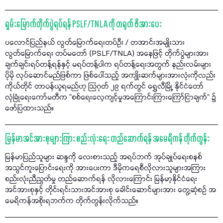
ရှမ်းမြောက်တိုက်ပွဲရပ်ရန် PSLF/TNLA ကို တရုတ် ဖိအားပေး
ပလောင်ပြည်နယ် လွတ်မြောက်ရေးတပ်ဦး / တအာင်းအမျိုးသား
လွတ်မြောက်ရေး တပ်မတော် (PSLF/TNLA) အနေဖြင့် တိုက်ပွဲများအား
ချက်ချင်းရပ်တန့်ရန်နှင့် မရပ်တန့်ပါက ရပ်တန့်ရေးအတွက် နည်းလမ်းများ
ပိုမို လုပ်ဆောင်မည်ဖြစ်ကာ ဖြစ်ပေါ်သည့် အကျိုးဆက်များအားလုံးကိုလည်း
ကိုယ်တိုင် တာဝန်ယူရမည်ဟု သြဂုတ် ၂၉ ရက်တွင် ရွှေလီမြို့ နိုင်ငံတော်
လုံခြုံရေးကော်မတီက "စစ်ရေးလေ့ကျင့်မှုအကြောင်းကြားကြော်ငြာချက်" ၌
ဖော်ပြထားသည်။
မြန်မာအင်အားစုများကြား စည်းလုံးရေး တည်ဆောက်ရန် အမေရိကန် တိုက်တွန်း
မြန်မာပြည်သူများ ဆန္ဒကို လေးစားသည့် အရပ်ဘက် အုပ်ချုပ်ရေးစနစ်
အသွင်ကူးပြောင်းရေးကို အားပေးကာ ဒီမိုကရေစီလိုလားသူများအကြား
စည်းလုံးညီညွတ်မှု တည်ဆောက်ရန် လိုလားကြောင်း မြန်မာ့နိုင်ငံရေး
အင်အားစုနှင့် တိုင်းရင်းသားအင်အားစု ခေါင်းဆောင်များအား တွေ့ဆုံစဉ် အ
မေရိကန်အစိုးရဘက်က တိုက်တွန်းလိုက်သည်။