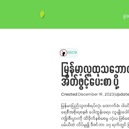
မူလ
GSCB
မြန်မာ့လူထုသဘောထ
အိတ်ဖွင့်ပေးစာ ပို့
Created
:
December 19, 2023
Updat
မြန်မာပြည်သူတစ်ရပ်လုံး ထောက်ခံ၊ ပါဝင်၊
ရေစီအစိုးရစနစ် ပေါ်ထွန်းရေး၊ လူမျိုး
ကျိုးစီးပွားကို ထိခိုက်နစ်စေမှု လုံးဝ ဖ
ဝမ်ယိထံ လိပ်မူ၍ ဒီဇင်ဘာ ၁၇ ရက်တွင် မ