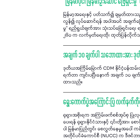
“မြန်မာပိုင်၊ မြန်မာဦးဆောင် ဖြေရှင်း
မြန်မာ့အရေးနှင့် ပတ်သက်၍ ချမှတ်ထား
လွန်၍ လုပ်ဆောင်ရန် အပါအဝင် အချက်ခြောက
မှု" ရည်ရွယ်ချက်အား သုံးသပ်ဖြေရှင်းရ
၂၆၀ က လက်မှတ်ရေးထိုး ထုတ်ပြန်လိုက်
အချက် ၁၀ ချက်ပါ သဘောထားအား ဒုတ
ဒုတိယအကြိမ်မြောက် CDM နိုင်ငံ့ဝန်ထ
ရက်တာ ကျင်းပပြီးနောက် အချက် ၁၀ ချက
ထားသည်။
ရွေးကောက်ပွဲအကြောင်းပြ လက်နက်ကိုင်ပ
ရုရှားအစိုးရက အကြမ်းဖက်စစ်အုပ်စု ပြု
ပေးရန် ရုရှားနိုင်ငံသားနှင့် ၎င်းတို့အား 
ပါ မြန်မာပြည်တွင်း စေလွှတ်နေမှုအပေါ် က
အတိုင်ပင်ခံကောင်စီ (NUCC) က ဒီဇင်ဘာ