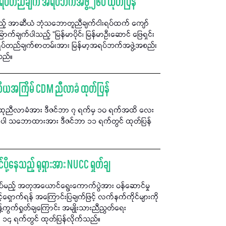
မှု" ရပ်တည်ချက် အရပ်ဘက်အဖွဲ့ ၂၆၀ ထုတ်ပြန်
သည့် အာဆီယံ ဘုံသဘောတူညီချက်ငါးရပ်ထက် ကျော်
်ချက်ပါသည့် "မြန်မာပိုင်၊ မြန်မာဦးဆောင် ဖြေရှင်း
ေး ရပ်တည်ချက်စာတမ်းအား မြန်မာ့အရပ်ဘက်အဖွဲ့အစည်း
သည်။
ိယအကြိမ် CDM ညီလာခံ ထုတ်ပြန်
မ်းထုညီလာခံအား ဒီဇင်ဘာ ၇ ရက်မှ ၁၀ ရက်အထိ လေး
်ပါ သဘောထားအား ဒီဇင်ဘာ ၁၁ ရက်တွင် ထုတ်ပြန်
ို့နေသည့် ရုရှားအား NUCC ရှုတ်ချ
လုပ်မည့် အတုအယောင်ရွေးကောက်ပွဲအား ဝန်ဆောင်မှု
စောင့်ရှောက်ရန် အကြောင်းပြချက်ဖြင့် လက်နက်ကိုင်များကို
န့်ကွက်ရှုတ်ချကြောင်း အမျိုးသားညီညွတ်ရေး
 ၁၄ ရက်တွင် ထုတ်ပြန်လိုက်သည်။