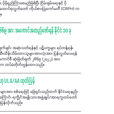
ိုမိုရှည်ကြာစေမည်ဖြစ်ပြီး ငြိမ်းချမ်းရေးနှင့် ပို
ထောင်စုလွှတ်တော် ကိုယ်စားပြုကော်မတီ (CRPH) က
်။
၂၆၆၉ အား အကောင်အထည်ဖော်ရန် နိုင်ငံ ၁၀ ခု
ျက်ချင်း အဆုံးသတ်ရန်နှင့် ပဋိပက္ခများ ရပ်တန့်ရန်၊
်းဆီးထိန်းသိမ်းထားသူများအားလုံးအား ပြန်လွှတ်ပေးရန်
ကောင်စီ ဆုံးဖြတ်ချက် ၂၆၆၉ (၂၀၂၂) အား
ခုက ထပ်မံတိုက်တွန်းထားသည်။
ရှိဟု ULA/AA ထုတ်ပြန်
ျားအား စစ်ရေးဖြင့် ဖြေရှင်းသည်ထက် နိုင်ငံရေးနည်း
ှိကြောင်း ရက္ခိုင်အမျိုးသားအဖွဲ့ချုပ်/အာရက္ခတပ်တော်
ပြန်လိုက်သည်။