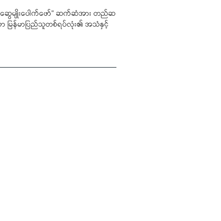
်သည့် "ဆွေမျိုးပေါက်ဖော်" ဆက်ဆံအား တည်ဆ
်ကာ မြန်မာပြည်သူတစ်ရပ်လုံး၏ အသံနှင့်