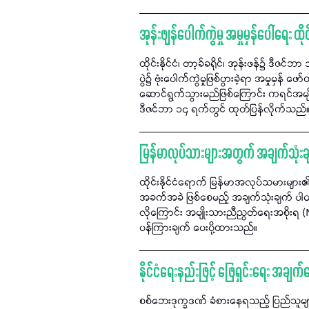
အုန်းဖျန်ပေါက်ကွဲမှု အမှုမှန်ပေါ်ရေး ထိ
ထိုင်းနိုင်ငံ၊ တာ့ခ်ခရိုင်၊ အုန်းဖန်၌ ဒီဇ
ပွဲ၌ ဗုံးပေါက်ကွဲမှုဖြစ်ပွားခဲ့ရာ အမှုမှန် ဖ
ဆောင်ရွက်သွားမည်ဖြစ်ကြောင်း ကရင်အမ
ဒီဇင်ဘာ ၁၄ ရက်တွင် ထုတ်ပြန်လိုက်သည်
မြန်မာလုပ်သားများအတွက် အချက်သုံးချက
ထိုင်းနိုင်ငံရောက် မြန်မာအလုပ်သမားများ၏ 
အခက်အခဲ ဖြစ်စေမည့် အချက်သုံးချက် ပါ
လိုကြောင်း အမျိုးသားညီညွတ်ရေးအစိုးရ
ပန်ကြားချက် ပေးပို့ထားသည်။
နိုင်ငံရေးနည်းဖြင့် ဖြေရှင်းရေး အချ
စစ်ဘေးဒုက္ခဒဏ် ခံစားနေရသည့် ပြည်သူများ