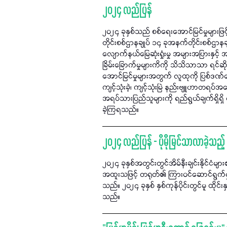
၂၀၂၄ လည်ပြန်
၂၀၂၄ ခုနှစ်သည် စစ်ရေးအောင်မြင်မှုများဖြင်
တိုင်းစစ်ဌာနချုပ် ၁၄ ခုအနက်တိုင်းစစ်ဌာနခ
လျောက်နယ်မြေဆုံးရှုံးမှု အများအပြားနှ
ခြိမ်းခြောက်မှုများကိကို သိသိသာသာ ရင်
အောင်မြင်မှုများအတွက် လူထုကို ပြစ်ဒဏ
ကျင့်သုံးခဲ့၊ ကျင့်သုံးမြဲ နည်းဗျူဟာတရပ်အ
အရပ်သားပြည်သူများကို ရည်ရွယ်ချက်ရှိရှိ
ခဲ့ကြရသည်။
၂၀၂၄ လည်ပြန် - ပိုမိုမြင်သာလာခဲ့သည့် အ
၂၀၂၄ ခုနှစ်အတွင်းတွင်အိမ်နီးချင်းနိုင်ငံမျ
အထူးသဖြင့် တရုတ်၏ ကြားဝင်ဆောင်ရွက်မှု
သည်။ ၂၀၂၄ ခုနှစ် နှစ်ကုန်ပိုင်းတွင်မူ ထိုင်းန
သည်။