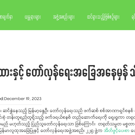
စာမျက်နှာ
ယန္တရားများ
အဖွဲ့အစည်းများ
ထင်ရှားသည့်ဖြစ်စဉ်များ
ရင
ားနှင့် တော်လှန်ရေးအခြေအနေမှန်
ed
:
December 19, 2023
 ဆင်နွှဲနေသည့် မြန်မာ့နွေဦး တော်လှန်ရေးသည် ဖက်ဆစ် စစ်အာဏာရှင်စနစ် ချုပ်ငြ
ပေါင်းစုံ တန်းတူရည်တူရှိသည့် ဖက်ဒရယ်စနစ် တည်ဆောက်ရေးကို ရှေးရှုကာ တရု
ြစ်စေမည် မဟုတ်သည့် ပြည်သူတော်လှန်ရေးသာ ဖြစ်ကြောင်း တရုတ်သမ္မတ မစ္စတာရှီကျင့
ြန်မာလူထုအခြေပြုနှင့် တော်လှန်ရေးအဖွဲ့အစည်း ၂၂၅ ဖွဲ့က
အိတ်ဖွင့်ပေးစာ
ပေ