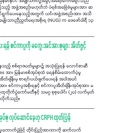
မြန်မာနိုင်ငံ အမျိုးသားလူ့အခွင့်အရေးကော်မရှင်သည်
ိသည့် အဖွဲ့အစည်းမဟုတ်ဘဲ ပဲရစ်အခြေခံမူများအား ဆ
ဆောင်ရွက်ပေးနေသည့်အတွက် ယင်းအဖွဲ့အစည်းအား အသိ
း အမျိုးသားညီညွတ်ရေးအစိုးရ (NUG) က ဖေဖော်ဝါရီ ၁၃
် စင်ကာပူကို မကွေးအင်အားစုများ အိတ်ဖွင့်
ေသည့် စစ်ရာဇဝတ်မှုများ၌ အသုံးပြုရန် လောင်စာဆီ
အား မြန်မာစစ်အုပ်စုထံ ရေနံစိမ်းထောက်ပံ့မှု
့အိတ်ချိန်းမှ စာရင်းပယ်ဖျက်ပေးရန် အပါအဝင်
ား စင်ကာပူအစိုးရနှင့် စင်ကာပူအိတ်ချိန်းအုပ်စုအား မ
ိုက်ပွဲကော်မတီနှင့် သမဂ္ဂ စုစုပေါင်း (၂၀) လက်မှတ်
ု့လိုက်သည်။
စ်အုပ်စု လုပ်ဆောင်နေဟု CRPH ထုတ်ပြန်
ကောက်ပွဲဖြင့် တိုင်းပြည်အာဏာကို ဆက်လက်