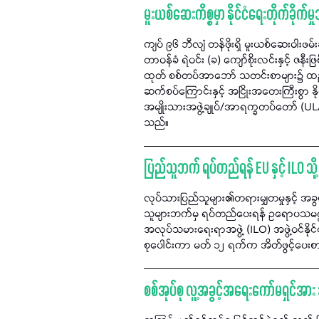
မူးယစ်ဆေးကိစ္စမှာ နိုင်ငံရေးတိုက်ခိုက်မှ
ကျပ် ၉၆ ဘီလျံ တန်ဖိုးရှိ မူးယစ်ဆေးဝါးဖမ
တာဝန်ခံ ရဲဝင်း (ခ) ကျော်စိုးလင်းနှင့် ဇနီ
ထုတ် စစ်တပ်အာဘော် သတင်းစာများ၌ ထည့်သွင်
ဆက်စပ်ကြောင်းနှင့် အငြိုးအတေးကြီးစွာ နိုင
အမျိုးသားအဖွဲ့ချုပ်/အာရက္ခတပ်တော် (UL
သည်။
ပြည်သူဘက် ရပ်တည်ရန် EU နှင့် ILO သို့
လုပ်သားပြည်သူများ၏တရားမျှတမှုနှင့် အ
သူများဘက်မှ ရပ်တည်ပေးရန် ဥရောပသမဂ္ဂ (
အလုပ်သမားရေးရာအဖွဲ့ (ILO) အဖွဲ့ဝင်နိုင်င
စုပေါင်းကာ မတ် ၁၂ ရက်က အိတ်ဖွင့်ပေးစာ
စစ်အုပ်စု လူ့အခွင့်အရေးကော်မရှင်အ