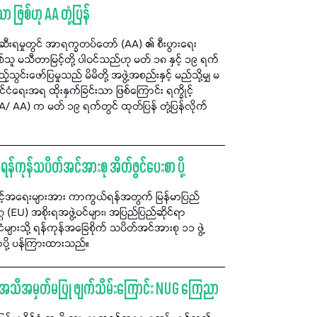
ုသာ ဖြစ်ဟု AA တုံ့ပြန်
်းဆီးရမှုတွင် အာရက္ခတပ်တော် (AA) ၏ စီးပွားရေး
းဖြစ်သူ မသီတာမြင့်တို့ ပါဝင်သည်ဟု မတ် ၁၈ နှင့် ၁၉ ရက်
းဖော်ပြမှုသည် မိမိတို့ အဖွဲ့အစည်းနှင့် မည်သို့မျှ မ
်ငံရေးအရ ထိုးနှက်ခြင်းသာ ဖြစ်ကြောင်း ရက္ခိုင့်
A/ AA) က မတ် ၁၉ ရက်တွင် ထုတ်ပြန် တုံ့ပြန်လိုက်
 ရန်ကုန်သပိတ်အင်အားစု အိတ်ဖွင်ပေးစာ ပို့
ခွင့်အရေးများအား ကာကွယ်ရန်အတွက် မြန်မာပြည်
EU) အစိုးရအဖွဲ့ဝင်များ၊ အပြည်ပြည်ဆိုင်ရာ
ံများသို့ ရန်ကုန်အခြေစိုက် သပိတ်အင်အားစု ၁၁ ဖွဲ့
ပို့ ပန်ကြားထားသည်။
ား အသိအမှတ်မပြု ဖျက်သိမ်းကြောင်း NUG ကြေညာ