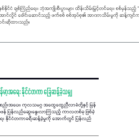
်နိုင်ငံ ချစ်ကြည်ရေး၊ ဘုံအကျိုးစီးပွားများ ထိန်းသိမ်းမြှင့်တင်ရေး၊ စစ်မှန
်းအောင်လှိုင် ခေါင်းဆောင်သည့် ဖက်စစ် စစ်အုပ်စု၏ အာဏာသိမ်းမှုကို ဆန့်ကျင
င်းဆိုထားသည်။
်မာ့အရေး နိုင်ငံတကာ ခြေဆန့်ခဲ့သမျှ
အဝေး၊ ကုလသမဂ္ဂ အထွေထွေညီလာခံတို့နှင့် မြန်
င် တဖန် ပြန်လည်ဆွေးနွေးလာကြသည့် ကာလတစ်ခု ဖြစ်ခဲ့
ိုင်ငံတကာခရီးဆန့်ခဲ့မှုကို အောက်တွင် ပြန်လည်