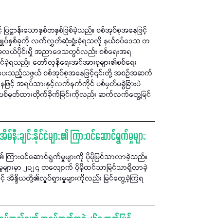
့ ပြဋ္ဌာန်းသောနှစ်တနှစ်ဖြစ်ခဲ့သည်။ စစ်အုပ်စုအနေဖြင့်
ျုပ်နှစ်ခုကို လက်လွှတ်ဆုံးရှုံးခဲ့ရသလို နယ်စပ်ဒေသ တ
င့် အလယ်ပိုင်းရှိ အညာဒေသတွင်လည်း စစ်ရေးအရ
ဆိုင်ခဲ့ရသည်။ တော်လှန်ရေးအင်အားစုများ၏စစ်ရေး
်ပေးသည့်သဖွယ် စစ်အုပ်စုအနေဖြင့်၎င်းတို့ အစဉ်အဆက်
နေဖြင့် အရပ်သားနှင့်လက်နက်ကိုင် ပစ်မှတ်မခွဲခြားပဲ
 ပစ်မှတ်ထားတိုက်ခိုက်ခြင်းကိုလည်း ဆက်လက်တွေ့မြင်
ိမ်နီးချင်းနိုင်ငံများ၏ ကြားဝင်ဆောင်ရွက်မှုများ
ား၏ ကြားဝင်ဆောင်ရွက်မှုများကို ပိုမိုမြင်သာလာခဲ့သည်။
များမှာ ၂၀၂၄ တလျောက် ပိုမိုထင်သာမြင်သာရှိလာခဲ့
ှင့် အိန္ဒိယတို့၏လှုပ်ရှားမှုများကိုလည်း မြင်တွေ့ခဲ့ကြရ