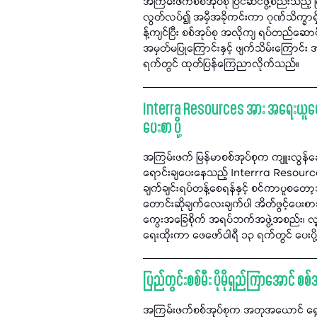
အကြမ်းဖက်စစ်အုပ်စု ပြင်ဆင်ဖွဲ့စည်းသည့် 
လွတ်လပ်၍ အမှီအခိုကင်းကာ ဂုဏ်သိက္ခာရှ
န့်ကျင်ပြီး စစ်အုပ်စု အလိုကျ ရပ်တည်
အမှတ်မပြုကြောင်းနှင့် ဖျက်သိမ်းကြောင်
ရက်တွင် ထုတ်ပြန်ကြေညာလိုက်သည်။
Interra Resources အား အရေးယူပေးရန
ပေးစာ ပို့
အကြမ်းဖက် မြန်မာစစ်အုပ်စုက ကျူးလွန်န
ရောင်းချပေးနေသည့် Interrra Resources 
ချက်ချင်းရပ်တန့်စေရန်နှင့် စင်ကာပူစတော
တောင်းဆိုချက်လေးချက်ပါ အိတ်ဖွင့်ပေးစာအ
ကွေးအခြေစိုက် အရပ်ဘက်အဖွဲ့အစည်း၊ လူထုတ
ရေးထိုးကာ ဖေဖော်ဝါရီ ၁၃ ရက်တွင် ပေးပိ
ပြည်တွင်းစစ်မီး ပိုမိုရှည်ကြာအောင် စ
အကြမ်းဖက်စစ်အုပ်စုက အတုအယောင် ရွေး