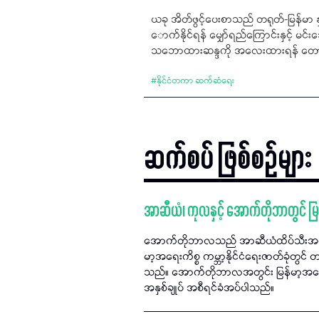
ယခု အိတ်ဖွင့်ပေးစာသည် တရုတ်-မြန်မာ နှစ
ောက်နိုင်ရန် မျှော်ရည်ကြောင်းနှင့် မင
သဘောထားဆန္ဒကို အလေးထားရန် တော
#
နိုင်ငံတကာ ဆက်ဆံရေး
ဆက်စပ် ဖြစ်စဉ်များ
အာဆီယံ၊ ကုလနှင့် အောက်တိုဘာတွင် မြန
အောက်တိုဘာလသည် အာဆီယံထိပ်သီးအစည်း
မာ့အရေးကိစ္စ ကမ္ဘာ့နိုင်ငံရေးဇာတ်ခုံတွ
သည်။ အောက်တိုဘာလအတွင်း မြန်မာ့အရေး န
အနှစ်ချုပ် အစီရင်ခံအပ်ပါသည်။