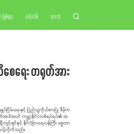
်းမြစ်များ
ပေါ့ကဒ်စ်
သုတဘုံ
 သိစေရေး တရုတ်အား
ိမ်းရေးနှင့် ပြည်သူ့ကိုယ်စားပြု ဒီမိုက
တ်အပါအဝင် ကမ္ဘာ့နိုင်ငံတစ်ရပ်ရပ်၏ အ
်ဖျင်နှင့် နိုင်ငံခြားရေးဝန်ကြီး မစ္စတာ
းပို့လိုက်သည်။