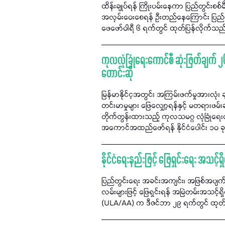
ထိန်းချုပ်ရန် ကြိုးပမ်းနေကာ ပြည်တွင်းစစ်မီး ပ
အလှမ်းဝေးစေရန် ဦးတည်နေကြောင်း ပြည်
ဖေဖော်ဝါရီ ၆ ရက်တွင် ထုတ်ပြန်လိုက်သည
ကုလလုံခြုံရေးကောင်စီ ဆုံးဖြတ်ချက် 
တောင်းဆို
မြန်မာနိုင်င့အတွင်း အကြမ်းဖက်မှုအားလုံး ခ
တင်းမာမှုများ ဖြေလျှော့ရန်နှင့် မတရားဖမ
တိုက်တွန်းထားသည့် ကုလသမဂ္ဂ လုံခြုံရေး
အကောင်အထည်ဖော်ရန် နိုင်ငံပေါင်း ၁၀ 
နိုင်ငံရေးနည်းဖြင့် ဖြေရှင်းရေး အသင့်
ပြည်တွင်းရေး အခင်းအကျင်း၊ အဖြစ်အပျက်မ
လမ်းများဖြင့် ဖြေရှင်းရန် အမြဲတမ်းအသင့်ရ
(ULA/AA) က ဒီဇင်ဘာ ၂၉ ရက်တွင် ထုတ်