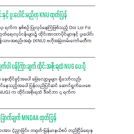
ုင်းနှင့် ပူးပေါင်းမည်ဟု KNU ထုတ်ပြန်
င်ဘာ ၁၃ ရက်က နှစ်စဉ် ပြုလုပ်နေကြဖြစ်သည့် Doi Loi Fa
ော်ထုတ်ရေးလုပ်ငန်းများ၌ ထိုင်းအာဏာပိုင်များနှင့် ပူးပေါင်း
ျိုးသားအစည်းအရုံး (KNU) ဗဟိုအမြဲတမ်းကော်မတီက
။
်ပါ ပန်ကြားချက် ထိုင်းအစိုးရထံ NUG ပေးပို့
နေထိုင်ခွင့်အပေါ် ဖြေလျော့မှုများ ရှိသော်လည်း
ဝင်နေသည့်အပေါ် ပြန်လည်ပြင်ဆင် ဆောင်ရွက်ပေးစေ
 (NUG) က ထိုင်းအစိုးရထံ ဒီဇင်ဘာ ၄ ရက်က
က်ခြောက်ချက် MNDAA ထုတ်ပြန်
အား ငဲ့ညှာခြင်း၊ တရုတ်-မြန်မာနယ်စပ် တည်ငြိမ်ရေးနှ