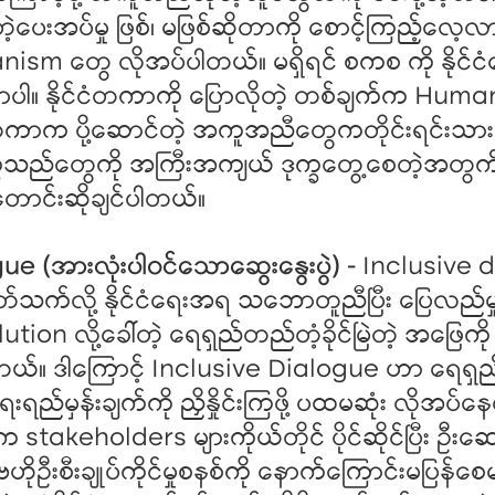
တဲ့ပေးအပ်မှု ဖြစ်၊ မဖြစ်ဆိုတာကို စောင့်ကြည့်လေ့လ
anism တွေ လိုအပ်ပါတယ်။ မရှိရင် စကစ ကို နိုင်ငံ
ာပါ။ နိုင်ငံတကာကို ပြောလိုတဲ့ တစ်ချက်က Huma
ငံတကာက ပို့ဆောင်တဲ့ အကူအညီတွေကတိုင်းရင်းသားနှင
က္ခသည်တွေကို အကြီးအကျယ် ဒုက္ခတွေ့စေတဲ့အတွက
 တောင်းဆိုချင်ပါတယ်။
ue (အားလုံးပါဝင်သောဆွေးနွေးပွဲ) -
Inclusive d
ပတ်သက်လို့ နိုင်ငံရေးအရ သဘောတူညီပြီး ပြေလည်မှုရှိ
n လို့ခေါ်တဲ့ ရေရှည်တည်တံ့ခိုင်မြဲတဲ့ အဖြေကို ရရှိ
်။ ဒါကြောင့် Inclusive Dialogue ဟာ ရေရှည်တ
ံရေးရည်မှန်းချက်ကို ညှိနှိုင်းကြဖို့ ပထမဆုံး လိုအပ
်ငံက stakeholders များကိုယ်တိုင် ပိုင်ဆိုင်ပြီး ဦးဆောင
ဟိုဦးစီးချုပ်ကိုင်မှုစနစ်ကို နောက်ကြောင်းမပြန်စေမ