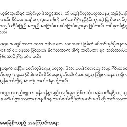
ုင်ဘူးဆိုရင် သမိုင်းမှာ ဒီအခွင့်အရေးကို မယူနိုင်တဲ့သူတွေအနေနဲ့ ကျန်ခဲ့မ
ူတယ်။ နိုင်ငံရေးယဉ်ကျေးမှုအသစ်ကို ဖော်ထုတ်ပြီး ညှိနှိုင်းသွားတဲ့ ပြည်ထ
်မှသာလျှင် တိုင်းပြည်အလှည့်အပြောင်း၊ စနစ်ပြောင်းသွားမှာ ဖြစ်တယ်။ တစ်စုတစ
တယ်။
sage ပေးချင်တာက corruptive environment ဖြစ်တဲ့ စစ်တပ်အုပ်စိုးနေသမျ
t ကို ပေးနေတာ ဖြစ်တယ်။ နိုင်ငံတကာက ဒါကို သတိမထားရင် သတိထားမိတဲ့အချ
စ်အောင် ကြိုးပမ်းရမယ်။
်ရေးက တခြား တော်လှန်ရေးနဲ့ မတူဘူး၊ ဖိအားပေးနိုင်တာတွေ အများကြီးလုပ်
နေ့မှာ ကျဆုံးနိုင်ပါတယ်။ နိုင်ငံရေးထွက်ပေါက်အနေနဲ့သူ ကြိုးစားနေတာ ရှိတယ်၊
ွန်တော်တို့ရဲ့အားလုံး လက်ထဲမှာ ရှိတယ်။
ျူဟာ၊ နည်းဗျူဟာ မှန်ကန်စွာချပြီး လုပ်ရမှာ ဖြစ်တယ်။ အမြဲသတိရဖို့က ၂
ေ ပေါက်ဖွားလာတာကနေ ဒီနေ့ လက်နက်ကိုင်တဲ့အဆင့်အထိ တိုးတက်လာတာ ဖ
မေးမြန်းသည့် အကြောင်းအရာ