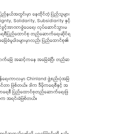
်နယ်အတွင်းမှာ နေထိုင်တဲ့ ပြည်သူများ
eignty, Solidarity, Subsidiarity နှင့်
င်ခွင့်အာဏာခွဲဝေရေး လုပ်ဆောင်သွားမ
ုကရေစီပြည်ထောင်စု တည်ဆောက်ရေးဆိုင်ရ
 အခြေခံမူဝါဒများမှာလည်း ပြည်ထောင်စု၏
ု အောက်ခြေ အဆင့်ကနေ အခြေခံပြီး တည်ဆ
လှန်ရေးကာလမှာ Chinland ဖွဲ့စည်းပုံအခြ
င်တာ ဖြစ်တယ်။ ဒါက ဒီမိုကရေစီနှင့် အ
် ဒီမိုကရေစီ ပြည်ထောင်စုတည်ဆောက်ရေးဖြ
ပုံက အရင်းခံဖြစ်တယ်။