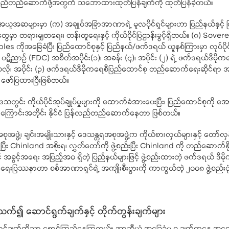
ြည်တည်ဆောက်ဖို့အတွက် သဘောထားထုတ်ပြန်ချက်ကို ထုတ်ပြန်ခဲ့တယ်။
ဆများမှာ (က) အချုပ်အခြာအာဏာရဲ့ မူလပိုင်ရှင်များဟာ ပြည်နယ်နှင့် ပြည
ှာ တရားမျှတရေး၊ တန်းတူရေးနှင့် ကိုယ်ပိုင်ပြဌာန်းခွင့်ရှိတယ်။ (ဂ) Sover
 ကိုအခြေခံပြီး ပြည်ထောင်စုနှင့် ပြည်နယ်/ဖက်ဒရယ် ယူနစ်ကြားမှာ လုပ်ပို
ာဉ် (FDC) အစိတ်အပိုင်း(၁)၊ အခန်း (၄)၊ အပိုင်း (၂) ရဲ့ ဖက်ဒရယ်ဒီမိ
ဖြစ်သလို၊ အပိုင်း (၃) ဖက်ဒရယ်ဒီမိုကရေစီပြည်ထောင်စု တည်ဆောက်ရေးဆိုင်ရာ
ဖော်ပြထားပြီးဖြစ်တယ်။
င်း ကိုယ်ပိုင်အုပ်ချုပ်မှုများကို ထောက်ခံအားပေးပြီး၊ ပြည်ထောင်စုကိ
းကြောင်းအတိုင်း နိုင်ငံ ပြန်လည်တည်ဆောက်နေတာ ဖြစ်တယ်။
အဖွဲ့၊ ချင်းအမျိုးသားနှင့် ဒေသန္တရအစုအဖွဲ့က ကိုယ်စားလှယ်များနှင့် တော်
း Chinland အစိုးရ၊ လွှတ်တော်ကို ဖွဲ့စည်းပြီး Chinland ကို တည်ဆောက်နို
်းခွင့် အခွင့်အရေး အပြည့်အဝ ရှိတဲ့ ပြည်နယ်များဖြင့် ဖွဲ့စည်းထားတဲ့ ဖက်ဒရယ
ုင်ငံရေးပြဿနာဟာ စစ်အာဏာရှင်ရဲ့ အကျိုးစီးပွားကို ကာကွယ်တဲ့ ၂၀၀၈ ဖွဲ့စည်း
သက်၍ ဆောင်ရွက်ချက်နှင့် တိုက်တွန်းချက်များ