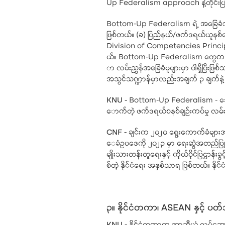
Up Federalism approach နဲ့တိုင်းပ
Bottom-Up Federalism ရဲ့ အခြေခံအယူအ
ဖြစ်တယ်။ (ခ) ပြည်နယ်/ဖက်ဒရယ်ယူနစ်တွေမ
Division of Competencies Principles
ယ်။ Bottom-Up Federalism တွေက ပဋိည
ာ လမ်းညွှန်အခြေခံမူများမှာ ပါရှိပြီး
အသွင်သဏ္ဍာန်မှာလည်းအချက် ၃ ချက်နဲ့ 
KNU -
Bottom-Up Federalism - ဒေသတွ
ောက်တဲ့ ဖက်ဒရယ်စနစ်ချဉ်းကပ်မှု လမ်
CNF -
ချင်းက ၂၀၂၀ ရွေးကောက်ခံများအစု
ေခံဥပဒေကို ၂၀၂၃ မှာ ရေးဆွဲအတည်ပြုပြီ
မျိုးသားတန်းတူရေးနှင့် ကိုယ်ပိုင်ပြဌာန
စ်တဲ့ နိုင်ငံရေး အနှစ်သာရ ဖြစ်တယ်။ နိ
၃။ နိုင်ငံတကာ၊ ASEAN နှင့် ပတ်