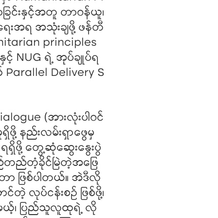
ာခြင်းနှင့်အတူ တာဝန်ယူ၊
ရေးအရ အသုံးချဖို့ ဖန်တီ
nitarian principles
့် NUG ရဲ့ အုပ်ချုပ်ရ
် Parallel Delivery S
ialogue (အားလုံးပါဝင်
ဖို့ နည်းလမ်းရှာဖွေမှ
ဖို့ တွေ့ဆုံဆွေးနွေးပွဲ
ည်တံ့ခိုင်မြဲတဲ့အဖြေ
်နေတာ ဖြစ်ပါတယ်။ အဲဒီလို
်တဲ့ လုပ်ငန်းစဉ် ဖြစ်ဖို့၊
ယ့်၊ ပြည်သူလူထုရဲ့ လို