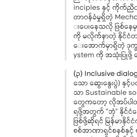
inciples နှင့် ကိုက်ညီ
တာဝန်ခံမှုရှိတဲ့ Mech
းပေးနေသလို ဖြစ်နေမှ
ကို မလိုက်နာတဲ့ နိုင်
ေးအောက်မှာရှိတဲ့ ဒု
ystem ကို အသုံးပြုဖို့
(၃) Inclusive dialog
သော ဆွေးနွေးပွဲ) နှင့်
သာ Sustainable solutio
တွေကတော့ လိုအပ်ပါတယ
ရဖို့အတွက် “ဘုံ” နိုင်င
ဖြစ်ဖို့ဆိုရင် မြန်မာနိုင
စစ်အာဏာရှင်စနစ်နှင့် ဗ