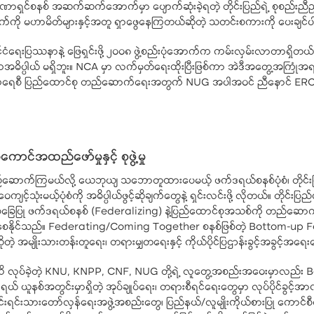
ဏာရှင်စနစ် အဆက်ဆက်အောက်မှာ ပျောက်ဆုံးခဲ့ရတဲ့ တိုင်းပြည်ရဲ့ စုစည်းညီညွတ
ို မဟာမိတ်များနှင့်အတူ ရှာဖွေနေကြတယ်ဆိုတဲ့ သတင်းစကားကို ပေးချင်
 နိုင်ငံရေးပြဿနာနဲ့ ဖြေရှင်းဖို့ ၂၀၀၈ ဖွဲ့စည်းပုံအောက်က ကမ်းလှမ်းလာတာရှိတ
ျက်ကအဓိပ္ပါယ် မရှိဘူး။ NCA မှာ လက်မှတ်ရေးထိုးပြီးဖြစ်ကာ အဲဒီအတွေ့အက
ီမိုကရေစီ ပြည်ထောင်စု တည်ဆောက်ရေးအတွက် NUG အပါအဝင် ညီနောင် EROs၊ ဒ
အထည်ဖော်မှုနှင့် စုဖွဲ့မှု
ဆောက်ကြမယ်လို့ ယေဘုယျ သဘောတူထားပေမယ့် ဖက်ဒရယ်စနစ်ပုံစံ၊ တိုင်းပြ
ျင့်သုံးမယ့်ပုံစံကို အဓိပ္ပါယ်ဖွင့်ဆိုချက်တွေနဲ့ ရှင်းလင်းဖို့ လိုတယ်။ တိုင်းပြည်က
အခြေပြု ဖက်ဒရယ်စနစ် (Federalizing) နဲ့ပြည်ထောင်စုအသစ်ကို တည်ဆောက်လို့
ါက်စေနိုင်သည်။ Federating/Coming Together စနစ်ဖြစ်တဲ့ Bottom-up Fe
ုတဲ့ အမျိုးသားတန်းတူရေး၊ တရားမျှတရေးနှင့် ကိုယ်ပိုင်ပြဌာန်းခွင့်အခွင့်အရ
ခဲ့တဲ့ KNU, KNPP, CNF, NUG တို့ရဲ့ လူတွေ့အစည်းအဝေးမှာလည်း Botto
် ယူနစ်အတွင်းမှာရှိတဲ့ အုပ်ချုပ်ရေး၊ တရားစီရင်ရေးတွေမှာ လုပ်ပိုင်ခွင့်အာဏာ
ရင်းသားတော်လှန်ရေးအဖွဲ့အစည်းတွေ၊ ပြည်နယ်/လူမျိုးကိုယ်စားပြု ကောင်စီ