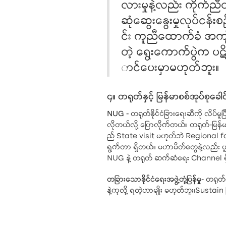
လားမှုနဲ့လည်း ကိုက်ညီတ
ဆုံဆွေးနွေးမှုလုပ်ငန်
င်း ကူညီထောက်ခံ အကျို
တဲ့ ရွေးကောက်ပွဲက ပဋိပက္
ာင်ပေးမှာမဟုတ်ဘူး။
၄။ တရုတ်နှင့် မြန်မာစစ်အုပ်စ
NUG -
တရုတ်နိုင်ငံခြားရေးဆီကို လိပ်မူပ
လိုတယ်လို့ ပြောလိုက်တယ်။ တရုတ်-မြ
ည် State visit မဟုတ်ဘဲ Regional 
ရွက်တာ ရှိတယ်။ မဟာမိတ်တွေနဲ့လည်း ပ
NUG နဲ့ တရုတ် ဆက်ဆံရေး Channel ရ
တခြားသောနိုင်ငံရေးအဖွဲ့တုံ့ပြန်မှု
- တရုတ်ရ
နဲ့ကုလို့ ရတဲ့ဟာမျိုး မဟုတ်ဘူး၊Sustain 