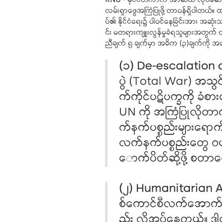
KNU -
နိုင်ငံတကာက အာဆီယံ လုပ်ဆော
လမ်းရှာဖွေအကြံပြုဖို့ တာဝန်ရှိပါတယ်။ ထ
ပ်၏ နိုင်ငံရေး၌ ပါဝင်နေခြင်းအား အဆုံး
င်း မတရားကျူးလွန်မှုခံရသူများအတွက် တရ
ညီချက် ၅ ချက်မှာ အဓိက (၃)ချက်ကို 
(၁) De-escalation of
ပွဲ (Total War) အသွင်န
က်ကိုင်ပဋိပက္ခကို ခံစာ
UN ကို အကြံပြုလိုတာက
က်နက်ပစ္စည်းများရောက်ရှ
လက်နက်ပစ္စည်းတွေ ဝယ်ယူ
ောက်ပိတ်ဆို့ဖို့ စတာတွ
(၂) Humanitarian Ai
စ်ကောင်စီလက်အောက်က
ည်း လိုအပ်နေတယ်။ ဒါက