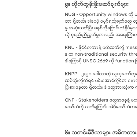
၅။ တိုက်တွန်းနှိုးဆော်ချက်များ
NUG
- Opportunity windows ကို မယူနိ
တာ ရှိတယ်၊ ဒါပေမဲ့ မျှော်ရည်ချက်တွေ တ
မှု အဆုံးသတ်ပြီး စနစ်ကိုပြောင်းလဲနိုင
လို စုစည်းညီညွတ်မှုကလည်း အရေးကြီး
KNU
- နိုင်ငံတကာနဲ့ ပတ်သက်လို့ mes
s က non-traditional security threa
ဒါကြောင့် UNSC 2669 ကို function ဖြ
KNPP
- ၂၀၂၁ ပေါ်လာတဲ့ လူထုတော်လှန
ထပ်တိုးလိုက်ရင် မင်းအောင်လှိုင်က နောက်
ြိုးစားနေတာ ရှိတယ်။ ဒါတွေအားလုံးက ကျ
CNF
- Stakeholders တွေအနေနဲ့ မဟာဗ
အော်သံကို သတိရကြပါ၊ အဲဒီအော်သံကန
၆။ သတင်းမီဒီယာများ အဓိကထား