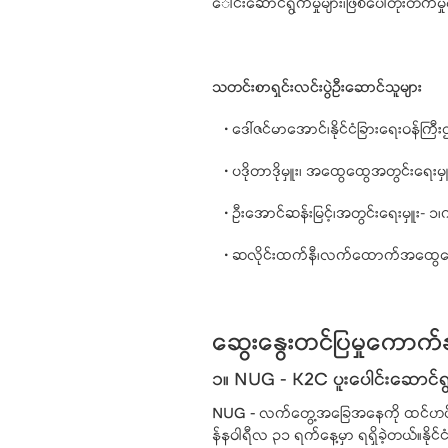
ေါင်းဆောင်ရွက်မှုများ၊ဖြစ်ပေါ်တိုးတက်မ
သတင်းစာရှင်းလင်းပွဲဦးဆောင်သူများ
• ဒေါ်ဇင်မာအောင်၊နိုင်ငံခြားရေးဝန်က
• ပဒိုတာဒိုမှူး၊ အထွေထွေအတွင်းရေးမ
• ဦးအောင်ဆန်းမြင့်၊အတွင်းရေးမှူး- 
• ဆလိုင်းထက်နီ၊လက်ထောက်အထွေထွေအတ
ဆွေးနွေးတင်ပြမှုကောက်
၁။ NUG - K2C ပူးပေါင်းဆောင်ရွက
NUG -
လက်တွေ့အခြေအနေကို ထင်ဟပ်တဲ့ ဆ
န်နဝါရီလ ၃၁ ရက်နေ့မှာ ရရှိခဲ့တယ်။န