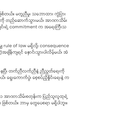
ှာဖြစ်တယ်။ မတူညီမှု၊ သဘောထား ကွဲပြား
ောင်စုကို တည်ဆောက်သွားမယ်၊ အာဏာသိမ်း
်ဖွဲ့ချင်းရဲ့ commitment က အရေးကြီးသ
ှ rule of law မရှိလို့၊ consequence
ိန်ကျရင် နှောင်းသွားပါလိမ့်မယ်၊ အဲ
နေပြီ၊ တက်ညီလက်ညီနဲ့ ညီညွတ်ရေးကို
 ရွေးကောက်ပွဲ၊ စေ့စပ်ညှိနှိုင်းရေးနဲ့ က
၀၂၁ အာဏာသိမ်းစတုန်းက ပြည်သူလူထုရဲ့
ြစ်တယ်။ ဘာမှ တွေဝေစရာ မရှိပါဘူး။