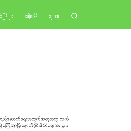
်းမြစ်များ
ပေါ့ကဒ်စ်
သုတဘုံ
ထောင်စုတည်ဆောက်ရေးအတွက်အတူတကွ လက်
ြေညာပြီးနောက်ပိုင်းနိုင်ငံရေးအရပူးပ