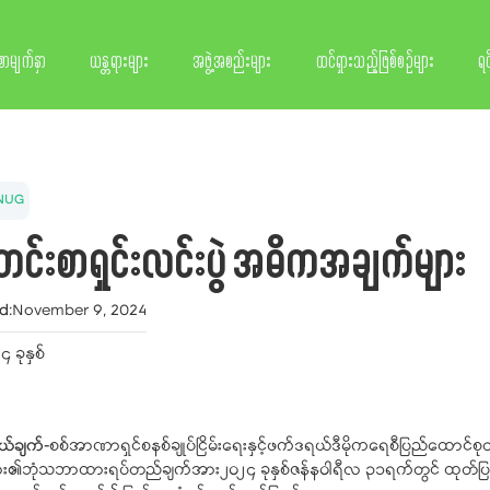
စာမျက်နှာ
ယန္တရားများ
အဖွဲ့အစည်းများ
ထင်ရှားသည့်ဖြစ်စဉ်များ
ရင
NUG
င်းစာရှင်းလင်းပွဲ အဓိကအချက်များ
d
:
November 9, 2024
 ခုနှစ်
ယ်ချက်-
စစ်အာဏာရှင်စနစ်ချုပ်ငြိမ်းရေးနှင့်ဖက်ဒရယ်ဒီမိုကရေစီပြည်
ျား၏ဘုံသဘာထားရပ်တည်ချက်အား၂၀၂၄ ခုနှစ်ဇန်နဝါရီလ ၃၁ရက်တွင် ထုတ်ပြန်က