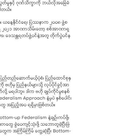
်မှုနှင့် ဂုဏ်သိက္ခာကို ဘယ်လိုအခြေခံ
ပါတယ်။
ယ်။ ယနေ့နိုင်ငံရေး ပြဿနာက ၂၀၀၈ ဖွဲ့စ
ြုံအရ ၂၀၂၁ အာဏာသိမ်းတော့ စစ်အာဏာရှ
ေသန္တရတပ်ဖွဲ့ဝင်နဲ့အတူ တိုက်ပွဲဝင်န
ည်တည်ဆောက်မယ့်ပုံစံ၊ ပြည်ထောင်စုနှ
ို ဗဟိုမှ ပြည်နယ်များသို့ လုပ်ပိုင်ခွင့်အာ
 မရပါဘူး၊ ဒါက ဗဟို ချုပ်ကိုင်မှုစနစ်
deralism Approach နဲ့မှပဲ နှစ်ပေါင်း
ေးတွေ အပြည့်အဝ ရရှိမှာဖြစ်တယ်။
m-up Federalism နဲ့ချဉ်းကပ်ဖို့၊
တွေ ခွဲဝေကျင့်သုံးဖို့ သဘောတူခဲ့ပြီးဖြ
တွေက အကြိမ်ကြိမ် တွေ့ဆုံပြီး Bottom-