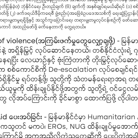
င်ချက်ကိုသာ စောင့်ကြည့်နေကြတယ်။ အာဆီယံ အခြေခံမူ ၅ ချက်ကနေ အကော
ုတ်ပြန်ခဲ့တဲ့ ဘုံနိုင်ငံရေး ဦးတည်ချက် (၆) ချက်ကို အနှစ်ချုပ်ရမယ်ဆိုရင် (၁) 
သတ်ဖို့ (၂) ဖက်ဒရယ်ဒီမိုကရေစီ ဖွဲ့စည်းပုံအခြေခံဥပဒေအသစ်ကို ရေးဆွဲပြဌာန်း
ားမျှတမှုရရှိဖို့နှင့် အသွင်ကူးပြောင်းရေး တရားမျှတမှုလုပ်ငန်းစဉ်ကို ဖော်
အကောင် အထည်ဖော်ဖို့ ခက်နေတာကို တွေ့ရတယ်။
 violence(အကြမ်းဖက်မှုတွေလျှော့ချဖို့) -
မြန်မ
ဲ့ အရှိန်မြှင့် လုပ်ဆောင်နေတယ်၊ တစ်နိုင်ငံလုံးရဲ့ 
းနေရပြီး လေယာဉ်နှင့် ဗုံးကြဲတာကို တိုးမြှင့်လုပ်
 စစ်ကောင်စီကို De-escalation လုပ်စေချင်ရင် 
ိနိုင်မှု ရပ်တန့်ဖို့၊ သူတို့ကို သံတမန်ရေးရာအရ တရာ
မှုကို ထိန်းချုပ်နိုင်ဖို့အတွက် သူတို့ရဲ့ ဝင်ငွေ
ေ လိုအပ်ကြောင်းကို ခိုင်မာစွာ ထောက်ပြဖို့ လိုပါ
d ပေးအပ်ခြင်း -
မြန်မာနိုင်ငံမှာ Humanitari
သူတင် မကပဲ၊ EROs, NUG ထိန်းချုပ်မှုအောက်
ြောင့်မို့ အကူအညီလိုတဲ့သူတွေဆီကို ပေးပို့တဲ့