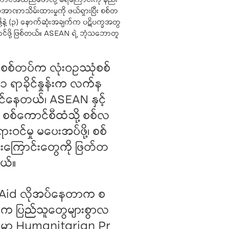
င်အထည်ဖော်လို့ မရကြောင်းကို နည်း
စစ်အာဏာသိမ်းထားမှုကို ဖယ်ရှားပြီး စစ်တ
ဖို့နဲ့ (၃) နောက်ဆုံးအချက်က ပဋိပက္ခအတွ
ဆောင်ဖို့ ဖြစ်တယ်။ ASEAN ရဲ့ ဘုံသဘောတူ
ာစစ်တပ်က လုံးဝဥဿုံစစ်
၇၁ ရာခိုင်နှုန်းက လက်န
ဆောင်နေတယ်၊ ASEAN နှင့်
စစ်ကောင်စီထံသို့ စစ်လ
းဝင်မှု မပေးအပ်ဖို့၊ စစ်
လမ်းကြောင်းတွေကို ဖြတ်တ
တယ်။
an Aid လိုအပ်နေတာက စ
က ပြည်သူတွေများစွာလ
အခါမှာ Humanitarian Pr