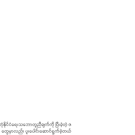
ိုင်ငံရေးသဘောတူညီချက်ကို ပြီးခဲ့တဲ့ ဇ
တွေမှာလည်း ပူးပေါင်းဆောင်ရွက်ခဲ့တယ်