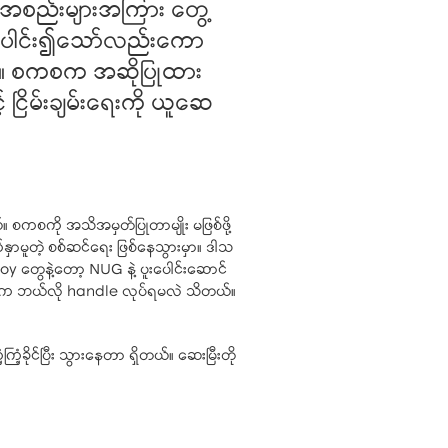
အဖွဲ့အစည်းများအကြား တွေ့
 စုပေါင်း၍သော်လည်းကော
ါတယ်။ စကစက အဆိုပြုထား
့် ငြိမ်းချမ်းရေးကို ယူဆေ
့တယ်။ စကစကို အသိအမှတ်ပြုတာမျိုး မဖြစ်ဖို့
မူတဲ့ စစ်ဆင်ရေး ဖြစ်နေသွားမှာ။ ဒါသ
ွေနဲ့တော့ NUG နဲ့ ပူးပေါင်းဆောင်
်စပ်က ဘယ်လို handle လုပ်ရမလဲ သိတယ်။
ကြံ့ခိုင်ပြီး သွားနေတာ ရှိတယ်။ ဆေးမြီးတို