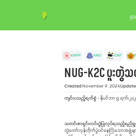
မူလ
KNPP
KNU
CNF
NUG-K2C ပူးတွဲသတ
Created
:
November 9, 2024
Update
ကျင်းပသည့်ရက်စွဲ -
နိုဝင်ဘာ ၅ ရက်၊၂၀၂၄
သတင်းစာရှင်းလင်းပွဲပြုလုပ်ရသည့်ရည်ရွ
တွဲတော်လှန်တိုက်ပွဲဝင်နေကြသောအဖွဲ့မ