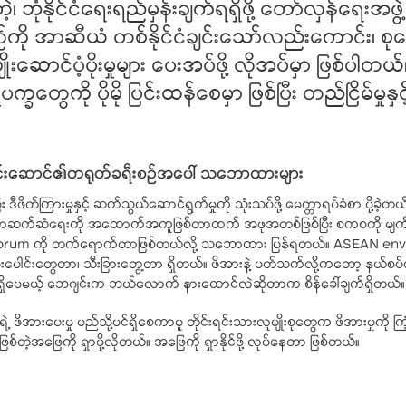
ဲ့၊ ဘုံနိုင်ငံရေးရည်မှန်းချက်ရရှိဖို့ တော်လှန်ရေး
းစဥ်ကို အာဆီယံ တစ်နိုင်ငံချင်းသော်လည်းကောင်း၊
းဆောင်ပံ့ပိုးမှုများ ပေးအပ်ဖို့ လိုအပ်မှာ ဖြစ်ပ
ခတွေကို ပိုမို ပြင်းထန်စေမှာ ဖြစ်ပြီး တည်ငြိမ်မှုနှင
ုခေါင်းဆောင်၏တရုတ်ခရီးစဉ်အပေါ် သဘောထားများ
ြီး ဒီဖိတ်ကြားမှုနှင့် ဆက်သွယ်ဆောင်ရွက်မှုကို သုံးသပ်ဖို့ မေတ္တာရပ်ခံစာ ပို့ခဲ
န်မာဆက်ဆံရေးကို အထောက်အကူဖြစ်တာထက် အဖုအတစ်ဖြစ်ပြီး စကစကို မျက်နှာ
forum ကို တက်ရောက်တာဖြစ်တယ်လို့ သဘောထား ပြန်ရတယ်။ ASEAN envoy တ
ူးပေါင်းတွေတာ၊ သီးခြားတွေ့တာ ရှိတယ်။ ဖိအားနဲ့ ပတ်သက်လို့ကတော့ နယ
ှိပေမယ့် ဘေဂျင်းက ဘယ်လောက် နားထောင်လဲဆိုတာက စိန်ခေါ်ချက်ရှိတယ်။
ဲ့ ဖိအားပေးမှု မည်သို့ပင်ရှိစေကာမူ တိုင်းရင်းသားလူမျိုးစုတွေက ဖိအားမှုကို ကြံ့
ဖြစ်တဲ့အဖြေကို ရှာဖို့လိုတယ်။ အဖြေကို ရှာနိုင်ဖို့ လုပ်နေတာ ဖြစ်တယ်။