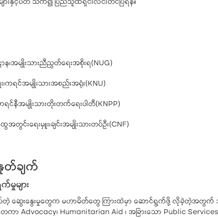
ှုများနှင့်ပတ် သက်၍ ပြည်သူထံရှင်းလင်းတင်ပြရန်။
ြီးဌာန၊အမျိုးသားညီညွတ်ရေးအစိုးရ(NUG)
ှူး၊ကရင်အမျိုးသားအစည်းအရုံး(KNU)
၁၊ကရင်နီအမျိုးသားတိုးတက်ရေးပါတီ(KNPP)
ွင်းရေးမှူး၊ချင်းအမျိုးသားတပ်ဦး(CNF)
နုတ်ချက်
်မှုများ
ွေးနွေးမှုတွေက မဟာမိတ်တွေ ကြားထဲမှာ ဆောင်ရွက်ဖို့ လိုခဲ့တဲ့အတွက် ဘုံန
ိုင်ငံတကာ Advocacy၊ Humanitarian Aid ၊ အခြားသော Public Services 