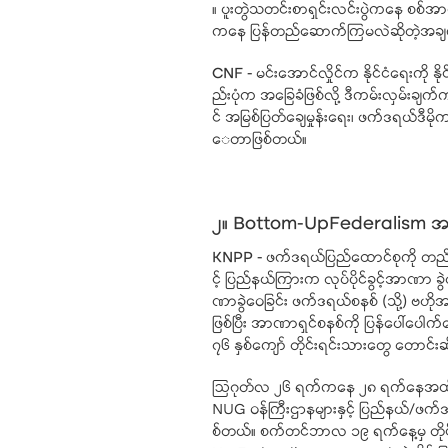
။ ပူးတွဲသတင်းစာရှင်းလင်းပွဲကနေ စစ်အာ
ကနေ ပြန်တည်ဆောက်ကြမလဲဆိုတဲ့အချက်က
CNF -
မင်းအောင်လှိုင်က နိုင်ငံရေးကို
ည်းပုံက အခြေခံဖြစ်လို့ ဒီကမ်းလှမ်းခ
င် အမြစ်ပြတ်ချေမှုန်းရေး၊ ဖက်ဒရယ်ဒ
ေတာဖြစ်တယ်။
၂။ Bottom-UpFederalism အကောင်
KNPP -
ဖက်ဒရယ်ပြည်ထောင်စုကို တည်
င့် ပြည်နယ်ကြားက လုပ်ပိုင်ခွင့်အာဏာ ခွဲဝေက
ဏာခွဲဝေခြင်း ဖက်ဒရယ်စနစ် (သို့) ဗဟို
ဖြစ်ပြီး အာဏာရှင်စနစ်ကို ပြန်ပေါ်ပေ
၇၆ နှစ်ကျော် တိုင်းရင်းသားတွေ တောင်းဆိ
ဩဂုတ်လ ၂၆ ရက်ကနေ ၂၈ ရက်နေအထိ လုပ်
NUG ဝန်ကြီးဌာနများနှင့် ပြည်နယ်/ဖက်ဒရယ
စ်တယ်။ စက်တင်ဘာလ ၁၉ ရက်နေ့မှ တိုင်း