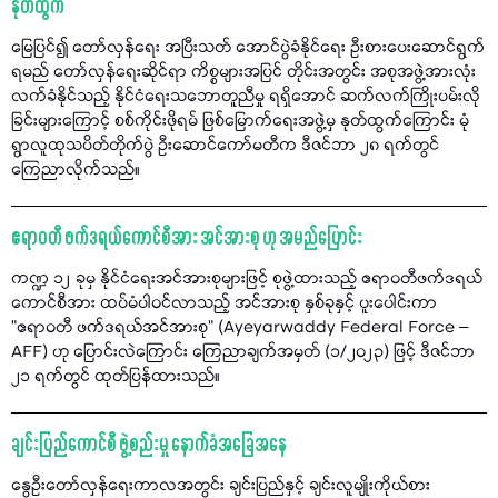
နုတ်ထွက်
မြေပြင်၍ တော်လှန်ရေး အပြီးသတ် အောင်ပွဲခံနိုင်ရေး ဦးစားပေးဆောင်ရွက်
ရမည် တော်လှန်ရေးဆိုင်ရာ ကိစ္စများအပြင် တိုင်းအတွင်း အစုအဖွဲ့အားလုံး
လက်ခံနိုင်သည့် နိုင်ငံရေးသဘောတူညီမှု ရရှိအောင် ဆက်လက်ကြိုးပမ်းလို
ခြင်းများကြောင့် စစ်ကိုင်းဖိုရမ် ဖြစ်မြောက်ရေးအဖွဲ့မှ နုတ်ထွက်ကြောင်း မုံ
ရွာလူထုသပိတ်တိုက်ပွဲ ဦးဆောင်ကော်မတီက ဒီဇင်ဘာ ၂၈ ရက်တွင်
ကြေညာလိုက်သည်။
ဧရာဝတီ ဖက်ဒရယ်ကောင်စီအား အင်အားစု ဟု အမည်ပြောင်း
ကဏ္ဍ ၁၂ ခုမှ နိုင်ငံရေးအင်အားစုများဖြင့် စုဖွဲ့ထားသည့် ဧရာဝတီဖက်ဒရယ်
ကောင်စီအား ထပ်မံပါဝင်လာသည့် အင်အားစု နှစ်ခုနှင့် ပူးပေါင်းကာ
"ဧရာဝတီ ဖက်ဒရယ်အင်အားစု" (Ayeyarwaddy Federal Force –
AFF) ဟု ပြောင်းလဲကြောင်း ကြေညာချက်အမှတ် (၁/၂၀၂၃) ဖြင့် ဒီဇင်ဘာ
၂၁ ရက်တွင် ထုတ်ပြန်ထားသည်။
ချင်းပြည်ကောင်စီ ဖွဲ့စည်းမှု နောက်ခံအခြေအနေ
နွေဦးတော်လှန်ရေးကာလအတွင်း ချင်းပြည်နှင့် ချင်းလူမျိုးကိုယ်စား