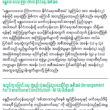
မန္တလေးဒေသ ကြားကာလ နိုင်ငံရေးအစီအမံ
“မန္တလေးဒေသ ကြားကာလ နိုင်ငံရေးအစီအမံ” (မူကြမ်း) အား အခန်း(၁၂)
ခန်းဖြင့် ရေးဆွဲပြီး ဖြစ်ကာ မကြာမီ အတည်ပြုတော့မည် ဖြစ်သည်။ ရေးဆွဲပြီး
မူကြမ်းကို မန္တလေးဒေသ တော်လှန်ရေးအင်အားစုနှင့် ပြည်သူများ
အပါအဝင် နိုင်ငံတဝန်းရှိ တော်လှန်သော နိုင်ငံရေးအင်အားစုများ သိရှိစေ
ရန်နှင့် အကြံပြုချက်များ ပေးပို့နိုင်ရန်အတွက် တရားဝင်ထုတ် ပြန်ထားပြီဖြစ်
ကာ ရရှိပြီးဖြစ်သော အကြံပြုချက်များကို အခြေခံ၍ မူကြမ်းအား ထပ်မံ
ပြင်ဆင် ရေးဆွဲလျက်ရှိသည်။ရေးဆွဲပြီး အစီအမံမူကြမ်း အခန်း (၁) မှ (၃)
အထိသည် ရည်ရွယ်ချက်၊ စံတန်ဖိုး၊ အခြေခံမူများ ဖြစ်ကာ အခန်း(၄) သည်
အခြေခံအခွင့်အရေး၊ ရပိုင်ခွင့်နှင့် တာဝန်များ ဖြစ်သည်။အခန်း (၅) မှ (၁၀)
အထိသည် မန္တလေးဒေသ စုဖွဲ့မှု၊ ဥပဒေပြုရေး၊ အုပ်ချုပ်ရေး၊ တရားစီရင်ရေး
ကဏ္ဍများ ဖြစ်ကာ အခန်း (၁၁) အစီအမံအား ပြင်ဆင်ခြင်းနှင့် အခန်း(၁၂)
အထွေထွေပြဋ္ဌာန်းချက်များတို့ ဖြစ်သည်။
အသွင်ကူးပြောင်းရေး ဖွဲ့စည်းပုံအခြေခံဥပဒေဆိုင်ရာ အစီအမံ (Arrangement
for Transitional Constitution – AFTA) မိတ်ဆက်
နွေဦးတော်လှန်ရေးတွင် “စစ်အာဏာရှင်စနစ် ချုပ်ငြိမ်းရေးနှင့် ဖက်ဒရယ်ဒီမို
ကရေစီ ပြည်ထောင်စု တည်ဆောက်ရေး” ကို ကြွေးကြော်လာခဲ့သည်နှင့်အမျှ