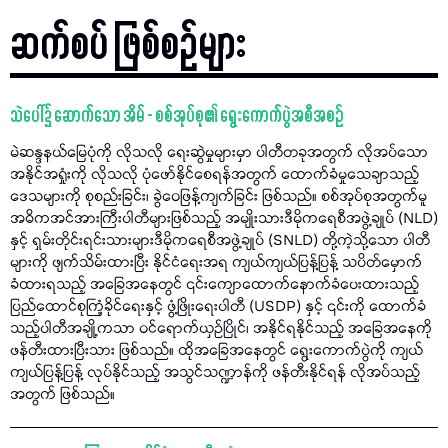
ဆက်စပ် ဖြစ်စဉ်များ
သဲပေါ်၌ ဆောက်သော အိမ် - စစ်အုပ်စု၏ ရွေးကောက်ပွဲအစီအစဉ်
မဲဆန္ဒနယ်မြေပုံကို လိုသလို​ ရေးဆွဲမှုများမှာ ပါတီတခုအတွက် လိုအပ်သော
အနိုင်အရှုံးကို လိုသလို ပုံဖော်နိုင်စေရန်အတွက် ထောက်ခံမှုသေချာသည့်
ဒေသများကို စုစည်းခြင်း၊ ခွဲဝေဖြန့်ကျက်ခြင်း ဖြစ်သည်။ စစ်အုပ်စုအတွက်မူ
အဓိကအင်အားကြီးပါတီများဖြစ်သည့်​ အမျိုးသားဒီမိုကရေစီအဖွဲ့ချုပ် (NLD)
နှင့် ရှမ်းတိုင်းရင်းသားများဒီမိုကရေစီအဖွဲ့ချုပ် (SNLD) တို့ကဲ့သို့သော ပါတီ
များကို ဖျက်သိမ်းထားပြီး နိုင်ငံရေးအရ ကျယ်ကျယ်ပြန့်ပြန့် သပိတ်မှောက်
ခံထားရသည့် အခြေအနေတွင် ၎င်းကျောထောက်နောက်ခံပေးထားသည့်
ပြည်ထောင်စုကြံ့ခိုင်ရေးနှင့် ဖွံ့ဖြိုးရေးပါတီ (USDP) နှင့် ၎င်းကို ထောက်ခံ
သည့်ပါတီအချို့ကသာ ဝင်ရောက်ယှဉ်ပြိုင်၊ အနိုင်ရနိုင်သည့် အခြေအနေကို
ဖန်တီးထားပြီးသား ဖြစ်သည်။ ထိုအခြေအနေတွင် ရွေးကောက်ပွဲကို ကျယ်
ကျယ်ပြန့်ပြန့် လုပ်နိုင်သည့် အသွင်သဏ္ဍာန်ကို ဖန်တီးနိုင်ရန် လိုအပ်သည့်
အတွက် ဖြစ်သည်။