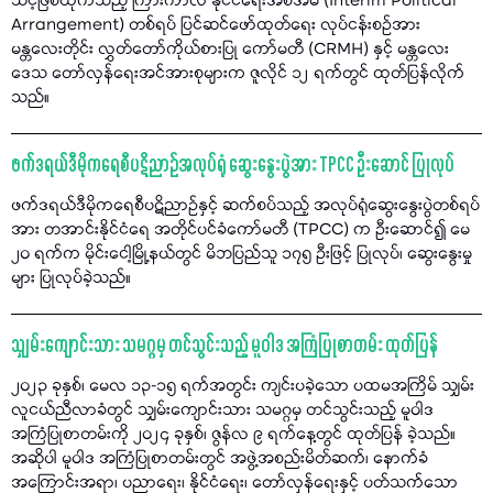
သင့်ဖြစ်ထိုက်သည့် ကြားကာလ နိုင်ငံရေးအစီအမံ (Interim Political
Arrangement) တစ်ရပ် ပြင်ဆင်ဖော်ထုတ်ရေး လုပ်ငန်းစဉ်အား
မန္တလေးတိုင်း လွှတ်တော်ကိုယ်စားပြု ကော်မတီ (CRMH) နှင့် မန္တလေး
ဒေသ တော်လှန်ရေးအင်အားစုများက ဇူလိုင် ၁၂ ရက်တွင် ထုတ်ပြန်လိုက်
သည်။
ဖက်ဒရယ်ဒီမိုကရေစီပဋိညာဉ်အလုပ်ရုံ ဆွေးနွေးပွဲအား TPCC ဦးဆောင် ပြုလုပ်
ဖက်ဒရယ်ဒီမိုကရေစီပဋိညာဉ်နှင့် ဆက်စပ်သည့် အလုပ်ရုံဆွေးနွေးပွဲတစ်ရပ်
အား တအာင်းနိုင်ငံရေ အတိုင်ပင်ခံကော်မတီ (TPCC) က ဦးဆောင်၍ မေ
၂၀ ရက်က မိုင်းငေါ့မြို့နယ်တွင် မိဘပြည်သူ ၁၇၅ ဦးဖြင့် ပြုလုပ်၊ ဆွေးနွေးမှု
များ ပြုလုပ်ခဲ့သည်။
သျှမ်းကျောင်းသား သမဂ္ဂမှ တင်သွင်းသည့် မူဝါဒ အကြံပြုစာတမ်း ထုတ်ပြန်
၂၀၂၃ ခုနှစ်၊ မေလ ၁၃-၁၅ ရက်အတွင်း ကျင်းပခဲ့သော ပထမအကြိမ် သျှမ်း
လူငယ်ညီလာခံတွင် သျှမ်းကျောင်းသား သမဂ္ဂမှ တင်သွင်းသည့် မူဝါဒ
အကြံပြုစာတမ်းကို ၂၀၂၄ ခုနှစ်၊ ဇွန်လ ၉ ရက်နေ့တွင် ထုတ်ပြန် ခဲ့သည်။
အဆိုပါ မူဝါဒ အကြံပြုစာတမ်းတွင် အဖွဲ့အစည်းမိတ်ဆက်၊ နောက်ခံ
အကြောင်းအရာ၊ ပညာရေး၊ နိုင်ငံရေး၊ တော်လှန်ရေးနှင့် ပတ်သက်သော