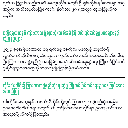
ရက်က ပြဋ္ဌာန်းသည့်အပေါ် မကွေးတိုင်းအတွင်းရှိ ချင်းတိုင်းရင်းသားများအစု
အဖွဲ့က အသိအမှတ်မပြုကြောင်း နိုဝင်ဘာ ၂၈ ရက်တွင် ထုတ်ပြန်လိုက်
သည်။
ဖက်ဒရယ်ယူနစ်ကြားကာလ ဖွဲ့စည်းပုံ/အစီအမံ ကြိုတင်ပြင်ဆင်မှုဥပဒေများနှင့်
တုံ့ပြန်မှုများ
၂၀၂၃ ခုနှစ်၊ နိုဝင်ဘာလ ၁၇ ရက်နေ့ စစ်ကိုင်း၊ မကွေးနဲ့ တနင်္သာရီ
လွှတ်တော်ကိုယ်စားလှယ်တွေဟာ လွှတ်တော်အစည်းအဝေးအသီးသီးခေါ်ယူ
ပြီး ကြားကာလဖွဲ့စည်းပုံ အခြေခံဥပဒေ/အစီအမံရေးဆွဲရေး ကြိုတင်ပြင်ဆင်
မှုဆိုင်ရာဥပဒေတွေကို အတည်ပြုပြဌာန်းခဲ့ကြပါတယ်။
တိုင်းသုံးတိုင်း၌ ကြားကာလဖွဲ့စည်းပုံရေးဆွဲမှု ကြိုတင်ပြင်ဆင်ရေး ဥပဒေကြမ်းအား
အတည်ပြု
စစ်ကိုင်း၊ မကွေးနှင့် တနင်္သာရီတိုင်းတို့တွင် ကြားကာလ ဖွဲ့စည်းပုံအခြေခံ
ဥပဒေပေါ်ပေါက်ရေးအတွက် ကြိုတင်ပြင်ဆင်ရေးဆိုင်ရာ ဥပဒေကြမ်းအား
အတည်ပြုလိုက်ပြီ ဖြစ်သည်။