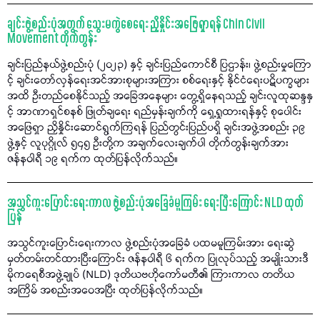
ချင်းဖွဲ့စည်းပုံအတွက် သွေးမကွဲစေရေး ညှိနှိုင်းအဖြေရှာရန် Chin Civil
Movement တိုက်တွန်း
ချင်းပြည်နယ်ဖွဲ့စည်းပုံ (၂၀၂၃) နှင့် ချင်းပြည်ကောင်စီ ပြဌာန်း၊ ဖွဲ့စည်းမှုကြော
င့် ချင်းတော်လှန်ရေးအင်အားစုများအကြား စစ်ရေးနှင့် နိုင်ငံရေးပဋိပက္ခများ
အထိ ဦးတည်စေနိုင်သည့် အခြေအနေများ တွေ့ရှိနေရသည့် ချင်းလူထုဆန္ဒနှ
င့် အာဏာရှင်စနစ် ဖြုတ်ချရေး ရည်မှန်းချက်ကို ရှေ့ရှုထားရန်နှင့် စုပေါင်း
အဖြေရှာ ညှိနှိုင်းဆောင်ရွက်ကြရန် ပြည်တွင်းပြည်ပရှိ ချင်းအဖွဲ့အစည်း ၃၉
ဖွဲ့နှင့် လူပုဂ္ဂိုလ် ၅၄၅ ဦးတို့က အချက်လေးချက်ပါ တိုက်တွန်းချက်အား
ဇန်နဝါရီ ၁၉ ရက်က ထုတ်ပြန်လိုက်သည်။
အသွင်ကူးပြောင်းရေးကာလ ဖွဲ့စည်းပုံအခြေခံမူကြမ်း ရေးပြီးကြောင်း NLD ထုတ်
ပြန်
အသွင်ကူးပြောင်းရေးကာလ ဖွဲ့စည်းပုံအခြေခံ ပထမမူကြမ်းအား ရေးဆွဲ
မှတ်တမ်းတင်ထားပြီးကြောင်း ဇန်နဝါရီ ၆ ရက်က ပြုလုပ်သည့် အမျိုးသားဒီ
မိုကရေစီအဖွဲ့ချုပ် (NLD) ဒုတိယဗဟိုကော်မတီ၏ ကြားကာလ တတိယ
အကြိမ် အစည်းအဝေအပြီး ထုတ်ပြန်လိုက်သည်။