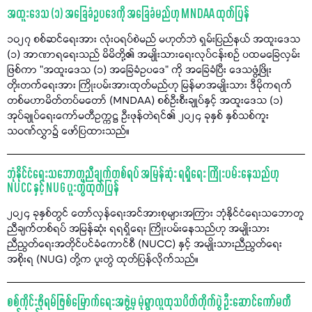
အထူးဒေသ (၁) အခြေခံဥပဒေကို အခြေခံမည်ဟု MNDAA ထုတ်ပြန်
၁၀၂၇ စစ်ဆင်ရေးအား လုံးဝရပ်စဲမည် မဟုတ်ဘဲ ရှမ်းပြည်နယ် အထူးဒေသ
(၁) အာဏာရရေးသည် မိမိတို့၏ အမျိုးသားရေးလုပ်ငန်းစဉ် ပထမခြေလှမ်း
ဖြစ်ကာ "အထူးဒေသ (၁) အခြေခံဥပဒေ" ကို အခြေခံပြီး ဒေသဖွံ့ဖြိုး
တိုးတက်ရေးအား ကြိုးပမ်းအားထုတ်မည်ဟု မြန်မာအမျိုးသား ဒီမိုကရက်
တစ်မဟာမိတ်တပ်မတော် (MNDAA) စစ်ဦးစီးချုပ်နှင့် အထူးဒေသ (၁)
အုပ်ချုပ်ရေးကော်မတီဥက္ကဋ္ဌ ဦးဖုန်တဲရင်၏ ၂၀၂၄ ခုနှစ် နှစ်သစ်ကူး
သဝဏ်လွှာ၌ ဖော်ပြထားသည်။
ဘုံနိုင်ငံရေးသဘောတူညီချက်တစ်ရပ် အမြန်ဆုံး ရရှိရေး ကြိုးပမ်းနေသည်ဟု
NUCC နှင့် NUG ပူးတွဲထုတ်ပြန်
၂၀၂၄ ခုနှစ်တွင် တော်လှန်ရေးအင်အားစုများအကြား ဘုံနိုင်ငံရေးသဘောတူ
ညီချက်တစ်ရပ် အမြန်ဆုံး ရရရှိရေး ကြိုးပမ်းနေသည်ဟု အမျိုးသား
ညီညွတ်ရေးအတိုင်ပင်ခံကောင်စီ (NUCC) နှင့် အမျိုးသားညီညွတ်ရေး
အစိုးရ (NUG) တို့က ပူးတွဲ ထုတ်ပြန်လိုက်သည်။
စစ်ကိုင်းဖိုရမ်ဖြစ်မြောက်ရေးအဖွဲ့မှ မုံရွာလူထုသပိတ်တိုက်ပွဲ ဦးဆောင်ကော်မတီ