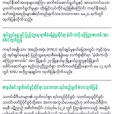
ကရင်နီအင်အားစုများအကြား ဆက်စပ်ဆောင်ရွက်မှုနှင့် အားကောင်းသော
ပူးပေါင်းဆောင်ရွက်မှုများ တိုးမြှင့်လုပ်ကိုင်မည်ဖြစ်ကြောင်း ကရင်နီအရပ်
ဖက်အဖွဲ့အစည်းများ၏ရပ်တည်ချက်သဘောထားအား မေ၂၀ ရက်တွင်
ထုတ်ပြန်လိုက်သည်။
အုပ်ချုပ်ရေးနှင့် ပြည်သူ့ရေးရာစီမံခန့်ခွဲမှုဆိုင်ရာ မဲ့ဝါးကလိုးကြေညာစာတမ်းအား
KNU ထုတ်ပြန်
ကရင်အမျိုးသား အစည်းအရုံး (KNU) အုပ်ချုပ်မှုနယ်မြေအတွင်း ကျင့်သုံးမ
ည့် အုပ်ချုပ်ရေးနှင့် ပြည်သူ့ရေးရာစီမံခန့်ခွဲရေး လက်စွဲဆိုင်ရာ "မဲ့ဝါးကလိုး
ကြေညာစာတမ်း" အား မြို့နယ် ၂၇ မြို့နယ်မှ မြို့နယ်ဥက္ကဌနှင့်မြို့နယ်
ခေါင်းဆောင်များ စည်းလုံးညီညွတ်စွာ ကတိကဝတ်ပြုပြီးနောက် မေ ၁၂ ရက်
တွင် KNU ဗဟိုဌာနချုပ်က ထုတ်ပြန်လိုက်သည်။
စာနယ်ဇင်းလွတ်လပ်ခွင့်ဆိုင်ရာ သဘောထားရပ်တည်ချက် NUG ထုတ်ပြန်
သတင်းမီဒီယာများ၏ လွတ်လပ်စွာ ရပ်တည်ပိုင်ခွင့်၊ သတင်းရယူပိုင်ခွင့်၊
သတင်းတင်ပြပိုင်ခွင့်တို့အား အကာအကွယ်ပေးရမည်ဟု ဖက်ဒရယ်ဒီမိုက
ရေစီ ပဋိညာဉ် အစိတ်အပိုင်း (၁)၊ပုဒ်မ (၄၂) တွင် ပြဌာန်းထားသည့် အခြေခံ
မူဝါဒနှင့်အညီ အချက် ရှစ်ချက်ပါသည့် "စာနယ်ဇင်းလွတ်လပ်ခွင့်နှင့် သတင်း