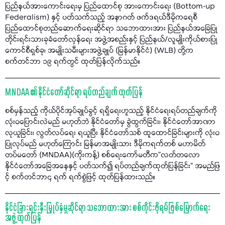
ပြည်နယ်အားကောင်းရေးမှ ပြည်ထောင်စု အားကောင်းရေး (Bottom-up
Federalism) နှင့် ပတ်သက်သည့် အနာဂတ် ဖက်ဒရယ်ဒီမိုကရေစီ
ပြည်ထောင်စုတည်ဆောက်ရေးဆိုင်ရာ သဘောထားအား ပြည်နယ်အခြေပြု
တိုင်းရင်းသားခုခံတော်လှန်ရေး အဖွဲ့အစည်းနှင့် ပြည်နယ်/လူမျိုးကိုယ်စားပြု
ကောင်စီရှစ်ခု၊ အမျိုးသမီးများအဖွဲ့ချုပ် (မြန်မာနိုင်ငံ) (WLB) တို့က
စက်တင်ဘာ ၁၉ ရက်တွင် ထုတ်ပြန်လိုက်သည်။
MNDAA ၏ နိုင်ငံတော်ဆိုင်ရာ ရပ်တည်ချက် ထုတ်ပြန်
စစ်မှန်သည့် ကိုယ်ပိုင်အုပ်ချုပ်ခွင့် ရရှိရေးဟူသည့် နိုင်ငံရေးရပ်တည်ချက်ကို
လုံးဝပြောင်းလဲမည် မဟုတ်ဘဲ နိုင်ငံတော်မှ ခွဲထွက်ခြင်း၊ နိုင်ငံတော်အာဏာ
လုယူခြင်း၊ လွတ်လပ်ရေး ရယူပြီး နိုင်ငံတော်သစ် ထူထောင်ခြင်းများကို လုံးဝ
ပြုလုပ်မည် မဟုတ်ကြောင်း မြန်မာအမျိုးသား ဒီမိုကရက်တစ် မဟာမိတ်
တပ်မတော် (MNDAA)(ကိုးကန့်) စစ်ရေးကော်မတီက"လတ်တလော
နိုင်ငံတော်အခြေအနေနှင့် ပတ်သက်၍ ရပ်တည်ချက်ထုတ်ပြန်ခြင်း" အမည်ဖြ
င့် စက်တင်ဘာ၄ ရက် ရက်စွဲဖြင့် ထုတ်ပြန်ထားသည်။
နိုင်ငံခြားရင်းနှီးမြှုပ်နှံမှုဆိုင်ရာ သဘောထားအား စစ်ကိုင်းဖိုရမ်ဖြစ်မြောက်ရေး
အဖွဲ့ ထုတ်ပြန်