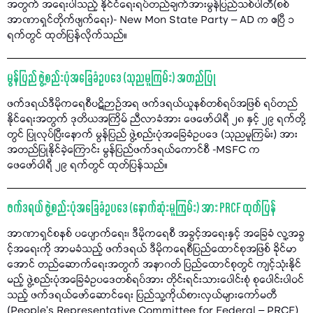
အတွက် အရေးပါသည့် နိုင်ငံရေးရပ်တည်ချက်အားမွန်ပြည်သစ်ပါတီ(စစ်
အာဏာရှင်တိုက်ဖျက်ရေး)- New Mon State Party – AD က ဧပြီ ၁
ရက်တွင် ထုတ်ပြန်လိုက်သည်။
မွန်ပြည် ဖွဲ့စည်းပုံအခြေခံဥပဒေ (သုညမူကြမ်း) အတည်ပြု
ဖက်ဒရယ်ဒီမိုကရေစီပဋိဉာဉ်အရ ဖက်ဒရယ်ယူနစ်တစ်ရပ်အဖြစ် ရပ်တည်
နိုင်ရေးအတွက် ဒုတိယအကြိမ် ညီလာခံအား ဖေဖော်ဝါရီ ၂၈ နှင့် ၂၉ ရက်တို့
တွင် ပြုလုပ်ပြီးနောက် မွန်ပြည် ဖွဲ့စည်းပုံအခြေခံဥပဒေ (သုညမူကြမ်း) အား
အတည်ပြုနိုင်ခဲ့ကြောင်း မွန်ပြည်ဖက်ဒရယ်ကောင်စီ -MSFC က
ဖေဖော်ဝါရီ ၂၉ ရက်တွင် ထုတ်ပြန်သည်။
ဖက်ဒရယ် ဖွဲ့စည်းပုံအခြေခံဥပဒေ (နောက်ဆုံးမူကြမ်း) အား PRCF ထုတ်ပြန်
အာဏာရှင်စနစ် ပပျောက်ရေး၊ ဒီမိုကရေစီ အခွင့်အရေးနှင့် အခြေခံ လူ့အခွ
င့်အရေးကို အာမခံသည့် ဖက်ဒရယ် ဒီမိုကရေစီပြည်ထောင်စုအဖြစ် ခိုင်မာ
အောင် တည်ဆောက်ရေးအတွက် အနာဂတ် ပြည်ထောင်စုတွင် ကျင့်သုံးနိုင်
မည့် ဖွဲ့စည်းပုံအခြေခံဥပဒေတစ်ရပ်အား တိုင်းရင်းသားပေါင်းစုံ စုပေါင်းပါဝင်
သည့် ဖက်ဒရယ်ဖော်ဆောင်ရေး ပြည်သူ့ကိုယ်စားလှယ်များကော်မတီ
(People’s Representative Committee for Federal – PRCF)