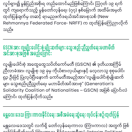
လှုပ်ရှား၍ မွန်ပြည်အစိုးရ တည်ထောင်မည်ဖြစ်ကြောင်း သြဂုတ် ၁၉ ရက်
တွင် ကျရောက်သည့် မွန်တော်လှန်ရေး (၇၇) နှစ်မြောက် အထိမ်းအမှတ်
ထုတ်ပြန်ချက်မှ တဆင့် ရာမညဖက်ဒရယ်အင်အားစုသစ် (New
Rehmonnya Federated Force- NRFF) က ထုတ်ပြန်ကြေညာလိုက်
သည်။
GSCN အား လူမျိုးပေါင်းစုံ မျိုးဆက်များ သွေးစည်းညီညွတ်ရေးမဟာမိတ်
အင်အားစုအဖြစ် အမည်ပြောင်း
လူမျိုးပေါင်းစုံ အထွေထွေသပိတ်ကော်မတီ (GSCN) ၏ ဒုတိယအကြိမ်
ညီလာခံအား လူမျိုးစု ၁၉ ခုမှ ကိုယ်စားလှယ်များနှင့် လေ့လာသူ စုစုပေါင်း
၅၃ ဦးဖြင့် ပြုလုပ်ပြီးနောက် ကော်မတီအမည်အား"လူမျိုးပေါင်းစုံမျိုးဆက်
များ သွေးစည်းညီညွတ်ရေး မဟာမိတ်အင်အားစု" (Generation’s
Solidarity Coalition of Nationalities – GSCN) အဖြစ် ပြောင်းလဲ
ကြောင်း ထုတ်ပြန်လိုက်သည်။
မန္တလေးဒေသ ကြားကာလနိုင်ငံရေး အစီအမံရေးဆွဲရေး လုပ်ငန်းစဉ် ထုတ်ပြန်
မန္တလေးဒေသတွင် လက်ရှိ တော်လှန်ရေးကာလ (ကြားကာလ) အတွက် ဖြစ်