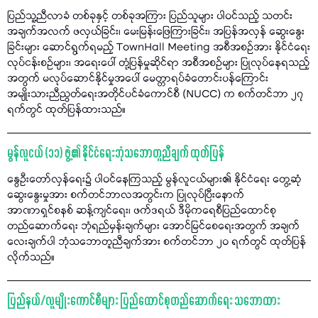
ပြည်သူ့ညီလာခံ တစ်ခုနှင့် တစ်ခုအကြား ပြည်သူများ ပါဝင်သည့် သတင်း
အချက်အလက် ဖလှယ်ခြင်း၊ မေးမြန်းဖြေကြားခြင်း၊ အပြန်အလှန် ဆွေးနွေး
ခြင်းများ ဆောင်ရွက်ရမည့် TownHall Meeting အစီအစဉ်အား နိုင်ငံရေး
လုပ်ငန်းစဉ်များ၊ အရေးပေါ် တုံ့ပြန်မှုဆိုင်ရာ အစီအစဉ်များ ပြုလုပ်နေရသည့်
အတွက် မလုပ်ဆောင်နိုင်မှုအပေါ် မေတ္တာရပ်ခံတောင်းပန်ကြောင်း
အမျိုးသားညီညွတ်ရေးအတိုင်ပင်ခံကောင်စီ (NUCC) က စက်တင်ဘာ ၂၇
ရက်တွင် ထုတ်ပြန်ထားသည်။
မွန်လူငယ် (၁၁) ဖွဲ့၏ နိုင်ငံရေးဘုံသဘောတူညီချက် ထုတ်ပြန်
နွေဦးတော်လှန်ရေး၌ ပါဝင်နေကြသည့် မွန်လူငယ်များ၏ နိုင်ငံရေး တွေ့ဆုံ
ဆွေးနွေးမှုအား စက်တင်ဘာလအတွင်းက ပြုလုပ်ပြီးနောက်
အာဏာရှင်စနစ် ဆန့်ကျင်ရေး၊ ဖက်ဒရယ် ဒီမိုကရေစီပြည်ထောင်စု
တည်ဆောက်ရေး ဘုံရည်မှန်းချက်များ အောင်မြင်စေရေးအတွက် အချက်
လေးချက်ပါ ဘုံသဘောတူညီချက်အား စက်တင်ဘာ ၂၀ ရက်တွင် ထုတ်ပြန်
လိုက်သည်။
ပြည်နယ်/လူမျိုးကောင်စီများ ပြည်ထောင်စုတည်ဆောက်ရေး သဘောထား