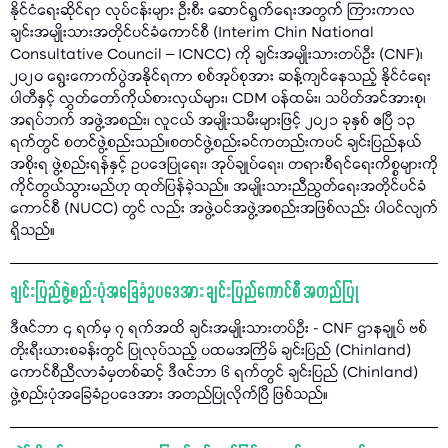
နိုင်ငံရေးဆိုင်ရာ လုပ်ငန်းများ ဦးစီး ဆောင်ရွက်ရေးအတွက် ကြားကာလ
ချင်းအမျိုးသားအတိုင်ပင်ခံကောင်စီ (Interim Chin National
Consultative Council – ICNCC) ကို ချင်းအမျိုးသားတပ်ဦး (CNF)၊
၂၀၂၀ ရွေးကောက်ပွဲအနိုင်ရကာ စစ်အုပ်စုအား ဆန့်ကျင်နေသည့် နိုင်ငံရေး
ပါတီနှင့် လွှတ်တော်ကိုယ်စားလှယ်များ၊ CDM ဝန်ထမ်း၊ သပိတ်အင်အားစု၊
အရပ်ဘက် အဖွဲ့အစည်း၊ လူငယ် အမျိုးသမီးများဖြင့် ၂၀၂၁ ခုနှစ် ဧပြီ ၁၃
ရက်တွင် စတင်ဖွဲ့စည်းသည်။စတင်ဖွဲ့စည်းခင်ကတည်းကပင် ချင်းပြည်နယ်
အစိုးရ ဖွဲ့စည်းရန်နှင့် ဥပဒေပြုရေး၊ အုပ်ချုပ်ရေး၊ တရားစီရင်ရေးကိစ္စများကို
ကိုင်တွယ်သွားမည်ဟု ထုတ်ပြန်ခဲ့သည်။ အမျိုးသားညီညွတ်ရေးအတိုင်ပင်ခံ
ကောင်စီ (NUCC) တွင် လည်း အဖွဲ့ဝင်အဖွဲ့အစည်းအဖြစ်လည်း ပါဝင်လျက်
ရှိသည်။
ချင်းပြည်ဖွဲ့စည်းပုံအခြေခံဥပဒေအား ချင်းပြည်ကောင်စီ အတည်ပြု
ဒီဇင်ဘာ ၄ ရက်မှ ၇ ရက်အထိ ချင်းအမျိုးသားတပ်ဦး - CNF ဌာနချုပ် ဗစ်
တိုးရီးယားစခန်းတွင် ပြုလုပ်သည့် ပထမအကြိမ် ချင်းပြည် (Chinland)
ကောင်စီညီလာခံမှတစ်ဆင့် ဒီဇင်ဘာ ၆ ရက်တွင် ချင်းပြည် (Chinland)
ဖွဲ့စည်းပုံအခြေခံဥပဒေအား အတည်ပြုလိုက်ပြီ ဖြစ်သည်။