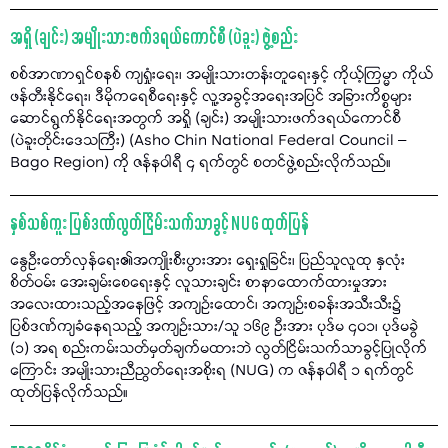
အရှို (ချင်း) အမျိုးသားဖက်ဒရယ်ကောင်စီ (ပဲခူး) ဖွဲ့စည်း
စစ်အာဏာရှင်စနစ် ကျရှုံးရေး၊ အမျိုးသားတန်းတူရေးနှင့် ကိုယ့်ကြမ္မာ ကိုယ်
ဖန်တီးနိုင်ရေး၊ ဒီမိုကရေစီရေးနှင့် လူ့အခွင့်အရေးအပြင် အခြားကိစ္စများ
ဆောင်ရွက်နိုင်ရေးအတွက် အရှို (ချင်း) အမျိုးသားဖက်ဒရယ်ကောင်စီ
(ပဲခူးတိုင်းဒေသကြီး) (Asho Chin National Federal Council –
Bago Region) ကို ဇန်နဝါရီ ၄ ရက်တွင် စတင်ဖွဲ့စည်းလိုက်သည်။
နှစ်သစ်ကူး ပြစ်ဒဏ်လွတ်ငြိမ်းသက်သာခွင့် NUG ထုတ်ပြန်
နွေဦးတော်လှန်ရေး၏အကျိုးစီးပွားအား ရှေးရှုခြင်း၊ ပြည်သူလူထု နှလုံး
စိတ်ဝမ်း အေးချမ်းစေရေးနှင့် လူသားချင်း စာနာထောက်ထားမှုအား
အလေးထားသည့်အနေဖြင့် အကျဉ်းထောင်၊ အကျဉ်းစခန်းအသီးသီး၌
ပြစ်ဒဏ်ကျခံနေရသည့် အကျဉ်းသား/သူ ၁၆၉ ဦးအား ပုဒ်မ ၄၀၁၊ ပုဒ်မခွဲ
(၁) အရ စည်းကမ်းသတ်မှတ်ချက်မထားဘဲ လွတ်ငြိမ်းသက်သာခွင့်ပြုလိုက်
ကြောင်း အမျိုးသားညီညွတ်ရေးအစိုးရ (NUG) က ဇန်နဝါရီ ၁ ရက်တွင်
ထုတ်ပြန်လိုက်သည်။