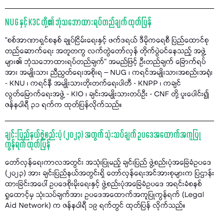
NUG နှင့် K3C တို့၏ ဘုံသဘောထားရပ်တည်ချက် ထုတ်ပြန်
"စစ်အာဏာရှင်စနစ် ချုပ်ငြိမ်းရေးနှင့် ဖက်ဒရယ် ဒီမိုကရေစီ ပြည်ထောင်စု
တည်ဆောက်ရေး အတူတကွ လက်တွဲတော်လှန် တိုက်ပွဲဝင်နေသည့် အဖွဲ့
များ၏ ဘုံသဘောထားရပ်တည်ချက်" အမည်ဖြင့် ဦးတည်ချက် ခြောက်ရပ်
အား အမျိုးသား ညီညွတ်ရေးအစိုးရ – NUG ၊ ကရင်အမျိုးသားအစည်းအရုံး
- KNU ၊ ကရင်နီ အမျိုးသားတိုးတက်ရေးပါတီ - KNPP ၊ ကချင်
လွတ်မြောက်ရေးအဖွဲ့ - KIO ၊ ချင်းအမျိုးသားတပ်ဦး - CNF တို့ ပူးပေါင်း၍
ဇန်နဝါရီ ၃၁ ရက်က ထုတ်ပြန်လိုက်သည်။
ချင်းပြည်နယ်ဖွဲ့စည်းပုံ (၂၀၂၃) အတွက် သုံးသပ်ချက် ဥပဒေအထောက်အကူပြု
ကွန်ရက် ထုတ်ပြန်
တော်လှန်ရေးကာလအတွင်း အသုံးပြုမည့် ချင်းပြည် ဖွဲ့စည်းပုံအခြေခံဥပဒေ
(၂၀၂၃) အား ချင်းပြည်နယ်အတွင်းရှိ တော်လှန်ရေးအင်အားစုများက ပြဌာန်း
ထားခြင်းအပေါ် ဥပဒေစိုးမိုးရေးနှင့် ဖွဲ့စည်းပုံအခြေခံဥပဒေ အရင်းခံစနစ်
ရှုထောင့်မှ သုံးသပ်ချက်အား ဥပဒေအထောက်အကူပြုကွန်ရက် (Legal
Aid Network) က ဇန်နဝါရီ ၁၉ ရက်တွင် ထုတ်ပြန် လိုက်သည်။