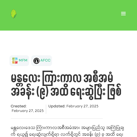
MFM
AFCC
မန္တလေး ကြားကာလ အစီအမံ
အခန်း (၉) အထိ ရေးဆွဲပြီး ဖြစ်
Created
:
Updated
:
February 27, 2025
February 27, 2025
မန္တလေးဒေသ ကြားကာလအစီအမံအား အများပြည်သူ အကြံပြုချ
က် ရယူ၍ ရေးဆွဲလျက်ရှိရာ လက်ရှိတွင် အခန်း (၉) ခု အထိ ရေး