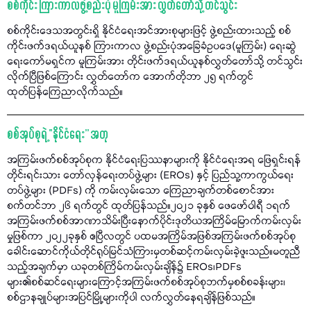
စစ်ကိုင်း ကြားကာလဖွဲ့စည်းပုံ မူကြမ်းအား လွှတ်တော်သို့ တင်သွင်း
စစ်ကိုင်းဒေသအတွင်းရှိ နိုင်ငံရေးအင်အားစုများဖြင့် ဖွဲ့စည်းထားသည့် စစ်
ကိုင်းဖက်ဒရယ်ယူနစ် ကြားကာလ ဖွဲ့စည်းပုံအခြေခံဥပဒေ(မူကြမ်း) ရေးဆွဲ
ရေးကော်မရှင်က မူကြမ်းအား တိုင်းဖက်ဒရယ်ယူနစ်လွှတ်တော်သို့ တင်သွင်း
လိုက်ပြီဖြစ်ကြောင်း လွှတ်တော်က အောက်တိုဘာ ၂၅ ရက်တွင်
ထုတ်ပြန်ကြေညာလိုက်သည်။
စစ်အုပ်စုရဲ့ “နိုင်ငံရေး” အတု
အကြမ်းဖက်စစ်အုပ်စုက နိုင်ငံရေးပြဿနာများကို နိုင်ငံရေးအရ ဖြေရှင်းရန်
တိုင်းရင်းသား တော်လှန်ရေးတပ်ဖွဲ့များ (EROs) နှင့် ပြည်သူ့ကာကွယ်ရေး
တပ်ဖွဲ့များ (PDFs) ကို ကမ်းလှမ်းသော ကြေညာချက်တစ်စောင်အား
စက်တင်ဘာ ၂၆ ရက်တွင် ထုတ်ပြန်သည်။၂၀၂၁ ခုနှစ် ဖေဖော်ဝါရီ ၁ရက်
အကြမ်းဖက်စစ်အာဏာသိမ်းပြီးနောက်ပိုင်းဒုတိယအကြိမ်မြောက်ကမ်းလှမ်း
မှုဖြစ်ကာ ၂၀၂၂ခုနှစ် ဧပြီလတွင် ပထမအကြိမ်အဖြစ်အကြမ်းဖက်စစ်အုပ်စု
ခေါင်းဆောင်ကိုယ်တိုင်ရုပ်မြင်သံကြားမှတစ်ဆင့်ကမ်းလှမ်းခဲ့ဖူးသည်။မတူညီ
သည့်အချက်မှာ ယခုတစ်ကြိမ်ကမ်းလှမ်းချိန်၌ EROs၊PDFs
များ၏စစ်ဆင်ရေးများကြောင့်အကြမ်းဖက်စစ်အုပ်စုဘက်မှစစ်စခန်းများ၊
စစ်ဌာနချုပ်များအပြင်မြို့များကိုပါ လက်လွှတ်နေရချိန်ဖြစ်သည်။