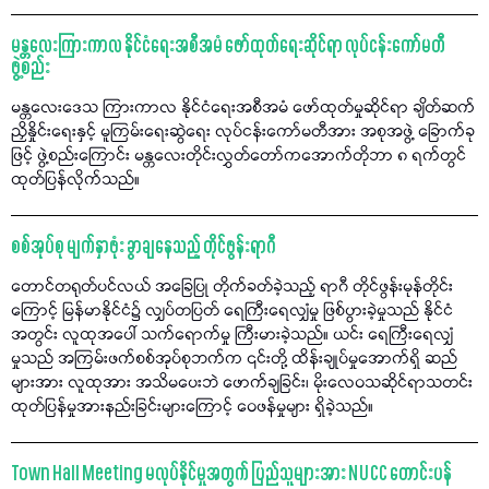
မန္တလေးကြားကာလ နိုင်ငံရေးအစီအမံ ဖော်ထုတ်ရေးဆိုင်ရာ လုပ်ငန်းကော်မတီ
ဖွဲ့စည်း
မန္တလေးဒေသ ကြားကာလ နိုင်ငံရေးအစီအမံ ဖော်ထုတ်မှုဆိုင်ရာ ချိတ်ဆက်
ညှိနှိုင်းရေးနှင့် မူကြမ်းရေးဆွဲရေး လုပ်ငန်းကော်မတီအား အစုအဖွဲ့ ခြောက်ခု
ဖြင့် ဖွဲ့စည်းကြောင်း မန္တလေးတိုင်းလွှတ်တော်ကအောက်တိုဘာ ၈ ရက်တွင်
ထုတ်ပြန်လိုက်သည်။
စစ်အုပ်စု မျက်နှာဖုံး ခွာချနေသည့် တိုင်ဖွန်းရာဂီ
တောင်တရုတ်ပင်လယ် အခြေပြု တိုက်ခတ်ခဲ့သည့် ရာဂီ တိုင်ဖွန်းမုန်တိုင်း
ကြောင့် မြန်မာနိုင်ငံ၌ လျှပ်တပြတ် ရေကြီးရေလျှံမှု ဖြစ်ပွားခဲ့မှုသည် နိုင်ငံ
အတွင်း လူထုအပေါ် သက်ရောက်မှု ကြီးမားခဲ့သည်။ ယင်း ရေကြီးရေလျှံ
မှုသည် အကြမ်းဖက်စစ်အုပ်စုဘက်က ၎င်းတို့ ထိန်းချုပ်မှုအောက်ရှိ ဆည်
များအား လူထုအား အသိမပေးဘဲ ဖောက်ချခြင်း၊ မိုးလေဝသဆိုင်ရာသတင်း
ထုတ်ပြန်မှုအားနည်းခြင်းများကြောင့် ဝေဖန်မှုများ ရှိခဲ့သည်။
Town Hall Meeting မလုပ်နိုင်မှုအတွက် ပြည်သူများအား NUCC တောင်းပန်