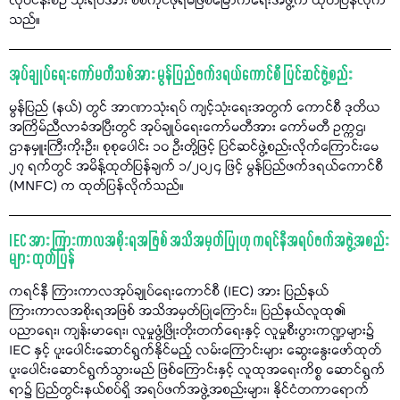
လုပ်ငန်းစဉ် သုံးရပ်အား စစ်ကိုင်ဖိုရမ်ဖြစ်မြောက်ရေးအဖွဲ့က ထုတ်ပြန်လိုက်
သည်။
အုပ်ချုပ်ရေးကော်မတီသစ်အား မွန်ပြည်ဖက်ဒရယ်ကောင်စီ ပြင်ဆင်ဖွဲ့စည်း
မွန်ပြည် (နယ်) တွင် အာဏာသုံးရပ် ကျင့်သုံးရေးအတွက် ကောင်စီ ဒုတိယ
အကြိမ်ညီလာခံအပြီးတွင် အုပ်ချုပ်ရေးကော်မတီအား ကော်မတီ ဥက္ကဌ၊
ဌာနမှူးကြီးကိုးဦး၊ စုစုပေါင်း ၁၀ ဦးတို့ဖြင့် ပြင်ဆင်ဖွဲ့စည်းလိုက်ကြောင်းမေ
၂၇ ရက်တွင် အမိန့်ထုတ်ပြန်ချက် ၁/၂၀၂၄ ဖြင့် မွန်ပြည်ဖက်ဒရယ်ကောင်စီ
(MNFC) က ထုတ်ပြန်လိုက်သည်။
IEC အား ကြားကာလအစိုးရအဖြစ် အသိအမှတ်ပြုဟု ကရင်နီအရပ်ဖက်အဖွဲ့အစည်း
များ ထုတ်ပြန်
ကရင်နီ ကြားကာလအုပ်ချုပ်ရေးကောင်စီ (IEC) အား ပြည်နယ်
ကြားကာလအစိုးရအဖြစ် အသိအမှတ်ပြုကြောင်း၊ ပြည်နယ်လူထု၏
ပညာရေး၊ ကျန်းမာရေး၊ လူမှုဖွံ့ဖြိုးတိုးတက်ရေးနှင့် လူမှုစီးပွားကဏ္ဍများ၌
IEC နှင့် ပူးပေါင်းဆောင်ရွက်နိုင်မည့် လမ်းကြောင်းများ ဆွေးနွေးဖော်ထုတ်
ပူးပေါင်းဆောင်ရွက်သွားမည် ဖြစ်ကြောင်းနှင့် လူထုအရေးကိစ္စ ဆောင်ရွက်
ရာ၌ ပြည်တွင်းနယ်စပ်ရှိ အရပ်ဖက်အဖွဲ့အစည်းများ၊ နိုင်ငံတကာရောက်