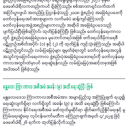
ဖွဲ့စည်းပုံအခြေခံဥပဒေဆိုင်ရာ ဆွေးနွေးမှုများမှာလည်း ၂၀၂၁ ခုနှစ်၊
ဖေဖော်ဝါရီလကတည်းကပင် ရှိခဲ့ကြသည်။ စစ်အာဏာရှင်လက်ထက်
အငြင်းပွားဖွယ် အတည်ပြု ပြဌာန်းခဲ့သည့် ၂၀၀၈ ဖွဲ့စည်းပုံ အခြေခံဥပဒေကို
တော်လှန်ရေးအင်အားစုများက လက်မခံပဲ ဆန့်ကျင်ခဲ့ကြသလို၊
တော်လှန်ရေးအဖွဲ့အစည်းများကလည်း အဆိုပါ အခြေခံဥပဒေသည်
ပျက်ပြယ်ပြီးဖြစ်ကြောင်း ထုတ်ပြန်ခဲ့ကြပြီး ဖြစ်သည်။ တော်လှန်ရေးကာလ
တွင် ဖွဲ့စည်းပုံအခြေခံဥပဒေ မူဘောင်တရပ်အဖြစ် ဖက်ဒရယ်ဒီမိုကရေစီ
ပဋိညာဉ်အစိတ်အပိုင်း (၁) နှင့် (၂) ကို ထုတ်ပြန် ကျင့်သုံးခဲ့ကြသည်။ အဆိုပါ
ပဋိညာဉ်တွင်လည်း လမ်းပြမြေပုံများ ချမှတ်ခဲ့ရာတွင် တော်လှန်ရေးအလွန်
အသွင်ကူးပြောင်းရေးကာလ ဖွဲ့စည်းပုံအခြေခံဥပဒေတရပ်ကို တော်လှန်ရေး
ကာလအတွင်းထဲမှာပင် ရေးဆွဲရန်လည်း လမ်းပြမြေပုံအဆင့်တခုအဖြစ်
အပါအဝင် ဖြစ်ခဲ့သည်။
မန္တလေး ကြားကာလ အစီအမံ အခန်း (၉) အထိ ရေးဆွဲပြီး ဖြစ်
မန္တလေးဒေသ ကြားကာလအစီအမံအား အများပြည်သူ အကြံပြုချက် ရယူ၍
ရေးဆွဲလျက်ရှိရာ လက်ရှိတွင် အခန်း (၉) ခု အထိ ရေးဆွဲပြီး ဖြစ်ကြောင်း
ကြားကာလ နိုင်ငံရေးအစီအမံ ဖော်ထုတ်မှုဆိုင်ရာ ချိတ်ဆက်ညှိနှိုင်ရေးနှင့် မူ
ကြမ်းရေးဆွဲရေး လုပ်ငန်းကော်မတီက ကြေညာချက်အမှတ် ၄/၂၀၂၅ ဖြင့်
ဖေဖော်ဝါရီ ၂၆ ရက်က ထုတ်ပြန်လိုက်သည်။