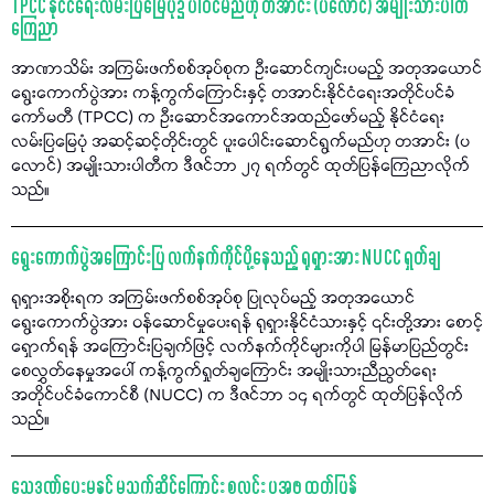
TPCC နိုင်ငံရေးလမ်းပြမြေပုံ၌ ပါဝင်မည်ဟု တအာင်း (ပလောင်) အမျိုးသားပါတီ
ကြေညာ
အာဏာသိမ်း အကြမ်းဖက်စစ်အုပ်စုက ဦးဆောင်ကျင်းပမည့် အတုအယောင်
ရွေးကောက်ပွဲအား ကန့်ကွက်ကြောင်းနှင့် တအာင်းနိုင်ငံရေးအတိုင်ပင်ခံ
ကော်မတီ (TPCC) က ဦးဆောင်အကောင်အထည်ဖော်မည့် နိုင်ငံရေး
လမ်းပြမြေပုံ အဆင့်ဆင့်တိုင်းတွင် ပူးပေါင်းဆောင်ရွက်မည်ဟု တအာင်း (ပ
လောင်) အမျိုးသားပါတီက ဒီဇင်ဘာ ၂၇ ရက်တွင် ထုတ်ပြန်ကြေညာလိုက်
သည်။
ရွေးကောက်ပွဲအကြောင်းပြ လက်နက်ကိုင်ပို့နေသည့် ရုရှားအား NUCC ရှုတ်ချ
ရုရှားအစိုးရက အကြမ်းဖက်စစ်အုပ်စု ပြုလုပ်မည့် အတုအယောင်
ရွေးကောက်ပွဲအား ဝန်ဆောင်မှုပေးရန် ရုရှားနိုင်ငံသားနှင့် ၎င်းတို့အား စောင့်
ရှောက်ရန် အကြောင်းပြချက်ဖြင့် လက်နက်ကိုင်များကိုပါ မြန်မာပြည်တွင်း
စေလွှတ်နေမှုအပေါ် ကန့်ကွက်ရှုတ်ချကြောင်း အမျိုးသားညီညွတ်ရေး
အတိုင်ပင်ခံကောင်စီ (NUCC) က ဒီဇင်ဘာ ၁၄ ရက်တွင် ထုတ်ပြန်လိုက်
သည်။
သေဒဏ်ပေးမှုနှင့် မသက်ဆိုင်ကြောင်း စလင်း ပအဖ ထုတ်ပြန်