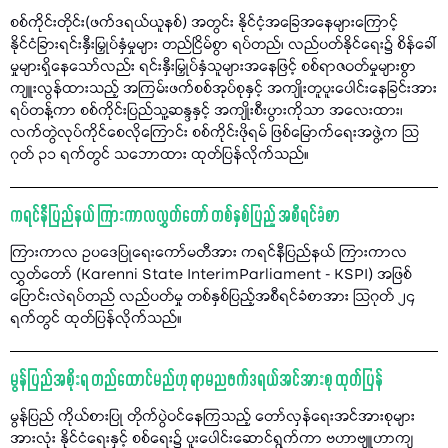
စစ်ကိုင်းတိုင်း(ဖက်ဒရယ်ယူနစ်) အတွင်း နိုင်ငံ့အခြေအနေများကြောင့်
နိုင်ငံခြားရင်းနှီးမြှုပ်နှံမှုများ တည်ငြိမ်စွာ ရပ်တည်၊ လည်ပတ်နိုင်ရေး၌ စိန်ခေါ်
မှုများရှိနေသော်လည်း ရင်းနှီးမြှုပ်နှံသူများအနေဖြင့် စစ်ရာဇဝတ်မှုများစွာ
ကျူးလွန်ထားသည့် အကြမ်းဖက်စစ်အုပ်စုနှင့် အကျိုးတူပူးပေါင်းနေခြင်းအား
ရပ်တန့်ကာ စစ်ကိုင်းပြည်သူ့ဆန္ဒနှင့် အကျိုးစီးပွားကိုသာ အလေးထား၊
လက်တွဲလုပ်ကိုင်စေလိုကြောင်း စစ်ကိုင်းဖိုရမ် ဖြစ်မြောက်ရေးအဖွဲ့က သြ
ဂုတ် ၃၁ ရက်တွင် သဘောထား ထုတ်ပြန်လိုက်သည်။
ကရင်နီပြည်နယ် ကြားကာလလွှတ်တော် တစ်နှစ်ပြည့် အစီရင်ခံစာ
ကြားကာလ ဥပဒေပြုရေးကော်မတီအား ကရင်နီပြည်နယ် ကြားကာလ
လွှတ်တော် (Karenni State InterimParliament - KSPI) အဖြစ်
ပြောင်းလဲရပ်တည် လည်ပတ်မှု တစ်နှစ်ပြည့်အစီရင်ခံစာအား သြဂုတ် ၂၄
ရက်တွင် ထုတ်ပြန်လိုက်သည်။
မွန်ပြည်အစိုးရ တည်ထောင်မည်ဟု ရာမညဖက်ဒရယ်အင်အားစု ထုတ်ပြန်
မွန်ပြည် ကိုယ်စားပြု တိုက်ပွဲဝင်နေကြသည့် တော်လှန်ရေးအင်အားစုများ
အားလုံး နိုင်ငံရေးနှင့် စစ်ရေး၌ ပူးပေါင်းဆောင်ရွက်ကာ ဗဟာဗျူဟာကျ