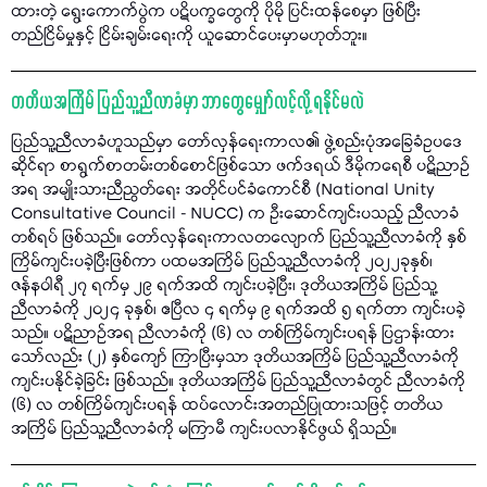
ထားတဲ့ ရွေးကောက်ပွဲက ပဋိပက္ခတွေကို ပိုမို ပြင်းထန်စေမှာ ဖြစ်ပြီး
တည်ငြိမ်မှုနှင့် ငြိမ်းချမ်းရေးကို ယူဆောင်ပေးမှာမဟုတ်ဘူး။
တတိယအကြိမ် ပြည်သူ့ညီလာခံမှာ ဘာတွေမျှော်လင့်လို့ ရနိုင်မလဲ
ပြည်သူ့ညီလာခံဟူသည်မှာ တော်လှန်ရေးကာလ၏ ဖွဲ့စည်းပုံအခြေခံဥပဒေ
ဆိုင်ရာ စာရွက်စာတမ်းတစ်စောင်ဖြစ်သော ဖက်ဒရယ် ဒီမိုကရေစီ ပဋိညာဉ်
အရ အမျိုးသားညီညွတ်ရေး အတိုင်ပင်ခံကောင်စီ (National Unity
Consultative Council - NUCC) က ဦးဆောင်ကျင်းပသည့် ညီလာခံ
တစ်ရပ် ဖြစ်သည်။ တော်လှန်ရေးကာလတလျောက် ပြည်သူ့ညီလာခံကို နှစ်
ကြိမ်ကျင်းပခဲ့ပြီးဖြစ်ကာ ပထမအကြိမ် ပြည်သူ့ညီလာခံကို ၂၀၂၂ခုနှစ်၊
ဇန်နဝါရီ ၂၇ ရက်မှ ၂၉ ရက်အထိ ကျင်းပခဲ့ပြီး၊ ဒုတိယအကြိမ် ပြည်သူ့
ညီလာခံကို ၂၀၂၄ ခုနှစ်၊ ဧပြီလ ၄ ရက်မှ ၉ ရက်အထိ ၅ ရက်တာ ကျင်းပခဲ့
သည်။ ပဋိညာဉ်အရ ညီလာခံကို (၆) လ တစ်ကြိမ်ကျင်းပရန် ပြဌာန်းထား
သော်လည်း (၂) နှစ်ကျော် ကြာပြီးမှသာ ဒုတိယအကြိမ် ပြည်သူ့ညီလာခံကို
ကျင်းပနိုင်ခဲ့ခြင်း ဖြစ်သည်။ ဒုတိယအကြိမ် ပြည်သူ့ညီလာခံတွင် ညီလာခံကို
(၆) လ တစ်ကြိမ်ကျင်းပရန် ထပ်လောင်းအတည်ပြုထားသဖြင့် တတိယ
အကြိမ် ပြည်သူ့ညီလာခံကို မကြာမီ ကျင်းပလာနိုင်ဖွယ် ရှိသည်။