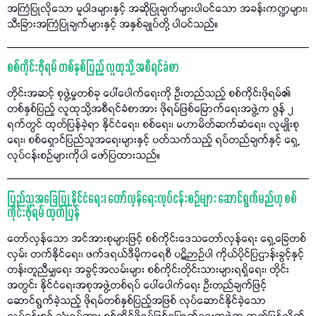
အကြံပြုလိုသော မူဝါဒများနှင့် အဆိုပြုချက်များပါဝင်သော အခန်းကဏ္ဍများ၊
သီးခြားအကြံပြုချက်များနှင့် အနှစ်ချုပ်တို့ ပါဝင်သည်။
စစ်ကိုင်းဖိုရမ် တစ်နှစ်ပြည့် လူထုသို့ အစီရင်ခံစာ
တိုင်းအဆင့် စုဖွဲ့မှုတစ်ခု ပေါ်ပေါက်ရေးကို ဦးတည်သည့် စစ်ကိုင်းဖိုရမ်၏
တစ်နှစ်ပြည့် လူထုသို့အစီရင်ခံစာအား ဖိုရမ်ဖြစ်မြောက်ရေးအဖွဲ့က ဇွန် ၂
ရက်တွင် ထုတ်ပြန်ခဲ့ရာ နိုင်ငံရေး၊ စစ်ရေး၊ မဟာမိတ်ဆက်ဆံရေး၊ လူမျိုးစု
ရေး၊ စစ်ရှောင်ပြည်သူအရေးများနှင့် ပတ်သက်သည့် ရပ်တည်ချက်နှင့် ရှေ့
လုပ်ငန်းစဉ်များကိုပါ ဖော်ပြထားသည်။
ပြည်သူအခြေပြု နိုင်ငံရေး၊ တော်လှန်ရေးလုပ်ငန်းစဉ်များ ဆောင်ရွက်မည်ဟု စစ်
ကိုင်းဖိုရမ် ထုတ်ပြန်
တော်လှန်သော အင်အားစုများဖြင့် စစ်ကိုင်းဒေသတော်လှန်ရေး ရှေ့ခြေတစ်
လှမ်း တက်နိုင်ရေး၊ ဖက်ဒရယ်ဒီမိုကရေစီ ပဋိဉာဉ်ပါ ကိုယ်ပိုင်ပြဌာန်းခွင့်နှင့်
တန်းတူညီမျှရေး အခွင့်အလမ်းများ စစ်ကိုင်းတိုင်းသားများရရှိရေး၊ တိုင်း
အတွင်း နိုင်ငံရေးအစုအဖွဲ့တစ်ရပ် ပေါ်ပေါက်ရေး ဦးတည်ချက်ဖြင့်
ဆောင်ရွက်ခဲ့သည့် ဖိုရမ်တစ်နှစ်ပြည့်အဖြစ် လုပ်ဆောင်နိုင်ခဲ့သော