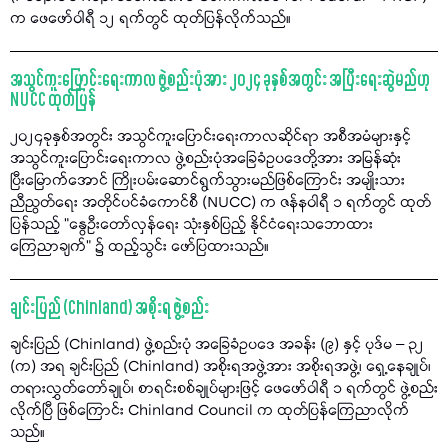
က ဖေဖော်ဝါရီ ၁၂ ရက်တွင် ထုတ်ပြန်လိုက်သည်။
အသွင်ကူးပြောင်းရေးကာလ ဖွဲ့စည်းပုံအား ၂၀၂၄ ခုနှစ်အတွင်း အပြီးရေးဆွဲမည်ဟု
NUCC ထုတ်ပြန်
၂၀၂၄ခုနှစ်အတွင်း အသွင်ကူးပြောင်းရေးကာလဆိုင်ရာ အစီအမံများနှင့်
အသွင်ကူးပြောင်းရေးကာလ ဖွဲ့စည်းပုံအခြေခံဥပဒေတို့အား အမြန်ဆုံး
ပြီးမြောက်အောင် ကြိုးပမ်းဆောင်ရွက်သွားမည်ဖြစ်ကြောင်း အမျိုးသား
ညီညွတ်ရေး အတိုင်ပင်ခံကောင်စီ (NUCC) က ဇန်နဝါရီ ၁ ရက်တွင် ထုတ်
ပြန်သည့် "နွေဦးတော်လှန်ရေး သုံးနှစ်ပြည့် နိုင်ငံရေးသဘောထား
ကြေညာချက်" ၌ ထည့်သွင်း ဖော်ပြထားသည်။
ချင်းပြည် (Chinland) အစိုးရ ဖွဲ့စည်း
ချင်းပြည် (Chinland) ဖွဲ့စည်းပုံ အခြေခံဥပဒေ အခန်း (၉) နှင့် ပုဒ်မ – ၃၂
(က) အရ ချင်းပြည် (Chinland) အစိုးရအဖွဲ့အား အစိုးရအဖွဲ့၊ ရှေ့နေချုပ်၊
တရားလွှတ်တော်ချုပ်၊ စာရင်းစစ်ချုပ်များဖြင့် ဖေဖော်ဝါရီ ၁ ရက်တွင် ဖွဲ့စည်း
လိုက်ပြီ ဖြစ်ကြောင်း Chinland Council က ထုတ်ပြန်ကြေညာလိုက်
သည်။