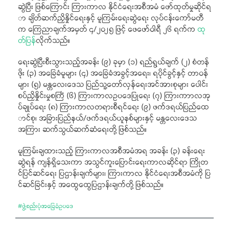
ဆွဲပြီး ဖြစ်ကြောင်း ကြားကာလ နိုင်ငံရေးအစီအမံ ဖော်ထုတ်မှုဆိုင်ရ
ာ ချိတ်ဆက်ညှိနှိုင်ရေးနှင့် မူကြမ်းရေးဆွဲရေး လုပ်ငန်းကော်မတီ
က ကြေညာချက်အမှတ် ၄/၂၀၂၅ ဖြင့် ဖေဖော်ဝါရီ ၂၆ ရက်က
ထု
တ်ပြန်
လိုက်သည်။
ရေးဆွဲပြီးစီးသွားသည့်အခန်း (၉) ခုမှာ (၁) ရည်ရွယ်ချက် (၂) စံတန်
ဖိုး (၃) အခြေခံမူများ (၄) အခြေခံအခွင့်အရေး၊ ရပိုင်ခွင့်နှင့် တာဝန်
များ (၅) မန္တလေးဒေသ ပြည်သူ့တော်လှန်ရေးအင်အားစုများ ပေါင်း
စပ်ညှိနှိုင်းမှုစင်္ကြံ (၆) ကြားကာလဥပဒေပြုရေး (၇) ကြားကာာလအု
ပ်ချုပ်ရေး (၈) ကြားကာလတရားစီရင်ရေး (၉) ဖက်ဒရယ်ပြည်ထေ
ာင်စု၊ အခြားပြည်နယ်/ဖက်ဒရယ်ယူနစ်များနှင့် မန္တလေးဒေသ
အကြား ဆက်သွယ်ဆက်ဆံရေးတို့ ဖြစ်သည်။
မူကြမ်းချထားသည့် ကြားကာလအစီအမံအရ အခန်း (၃) ခန်းရေး
ဆွဲရန် ကျန်ရှိသေးကာ အသွင်ကူးပြောင်းရေးကာလဆိုင်ရာ ကြိုတ
င်ပြင်ဆင်ရေး ပြဌာန်းချက်များ၊ ကြားကာလ နိုင်ငံရေးအစီအမံကို ပြ
င်ဆင်ခြင်းနှင့် အထွေထွေပြဌာန်းချက်တို့ ဖြစ်သည်။
#
ဖွဲ့စည်းပုံအခြေခံဥပဒေ