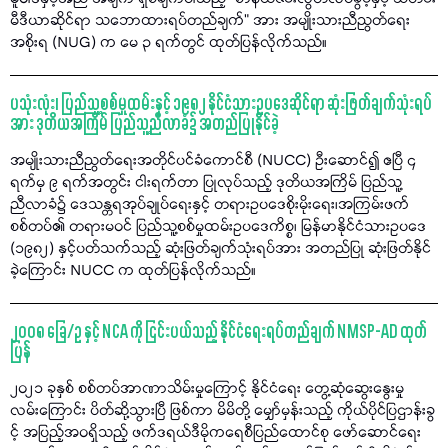
မီဒီယာဆိုင်ရာ သဘောထားရပ်တည်ချက်" အား အမျိုးသားညီညွတ်ရေး
အစိုးရ (NUG) က မေ ၃ ရက်တွင် ထုတ်ပြန်လိုက်သည်။
ပသုံးလုံး၊ ပြည်သူ့စစ်မှုထမ်းနှင့် ၁၉၈၂ နိုင်ငံသားဥပဒေဆိုင်ရာ ဆုံးဖြတ်ချက်သုံးရပ်
အား ဒုတိယအကြိမ် ပြည်သူ့ညီလာခံ၌ အတည်ပြုနိုင်ခဲ့
အမျိုးသားညီညွတ်ရေးအတိုင်ပင်ခံကောင်စီ (NUCC) ဦးဆောင်၍ ဧပြီ ၄
ရက်မှ ၉ ရက်အတွင်း ငါးရက်တာ ပြုလုပ်သည့် ဒုတိယအကြိမ် ပြည်သူ့
ညီလာခံ၌ ဒေသန္တရအုပ်ချုပ်ရေးနှင့် တရားဥပဒေစိုးမိုးရေး၊အကြမ်းဖက်
စစ်တပ်၏ တရားမဝင် ပြည်သူ့စစ်မှုထမ်းဥပဒေကိစ္စ၊ မြန်မာနိုင်ငံသားဥပဒေ
(၁၉၈၂) နှင့်ပတ်သက်သည့် ဆုံးဖြတ်ချက်သုံးရပ်အား အတည်ပြု ဆုံးဖြတ်နိုင်
ခဲ့ကြောင်း NUCC က ထုတ်ပြန်လိုက်သည်။
၂၀၀၈ ခြေ/ဥ နှင့် NCA ကို ငြင်းပယ်သည့် နိုင်ငံရေးရပ်တည်ချက် NMSP-AD ထုတ်
ပြန်
၂၀၂၁ ခုနှစ် စစ်တပ်အာဏာသိမ်းမှုကြောင့် နိုင်ငံရေး တွေ့ဆုံဆွေးနွေးမှု
လမ်းကြောင်း ပိတ်ဆို့သွားပြီ ဖြစ်ကာ မိမိတို့ မျှော်မှန်းသည့် ကိုယ်ပိုင်ပြဌာန်းခွ
င့် အပြည့်အဝရှိသည့် ဖက်ဒရယ်ဒီမိုကရေစီပြည်ထောင်စု ဖော်ဆောင်ရေး