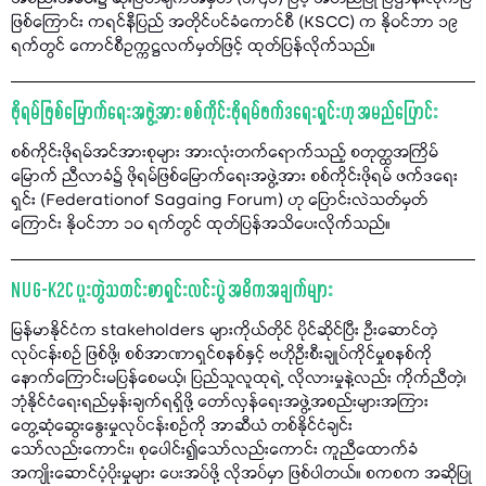
ဖြစ်ကြောင်း ကရင်နီပြည် အတိုင်ပင်ခံကောင်စီ (KSCC) က နိုဝင်ဘာ ၁၉
ရက်တွင် ကောင်စီဥက္ကဋ္ဌလက်မှတ်ဖြင့် ထုတ်ပြန်လိုက်သည်။
ဖိုရမ်ဖြစ်မြောက်ရေးအဖွဲ့အား စစ်ကိုင်းဖိုရမ်ဖက်ဒရေးရှင်းဟု အမည်ပြောင်း
စစ်ကိုင်းဖိုရမ်အင်အားစုများ အားလုံးတက်ရောက်သည့် စတုတ္ထအကြိမ်
မြောက် ညီလာခံ၌ ဖိုရမ်ဖြစ်မြောက်ရေးအဖွဲ့အား စစ်ကိုင်းဖိုရမ် ဖက်ဒရေး
ရှင်း (Federationof Sagaing Forum) ဟု ပြောင်းလဲသတ်မှတ်
ကြောင်း နိုဝင်ဘာ ၁၀ ရက်တွင် ထုတ်ပြန်အသိပေးလိုက်သည်။
NUG-K2C ပူးတွဲသတင်းစာရှင်းလင်းပွဲ အဓိကအချက်များ
မြန်မာနိုင်ငံက stakeholders များကိုယ်တိုင် ပိုင်ဆိုင်ပြီး ဦးဆောင်တဲ့
လုပ်ငန်းစဉ် ဖြစ်ဖို့၊ စစ်အာဏာရှင်စနစ်နှင့် ဗဟိုဦးစီးချုပ်ကိုင်မှုစနစ်ကို
နောက်ကြောင်းမပြန်စေမယ့်၊ ပြည်သူလူထုရဲ့ လိုလားမှုနဲ့လည်း ကိုက်ညီတဲ့၊
ဘုံနိုင်ငံရေးရည်မှန်းချက်ရရှိဖို့ တော်လှန်ရေးအဖွဲ့အစည်းများအကြား
တွေ့ဆုံဆွေးနွေးမှုလုပ်ငန်းစဥ်ကို အာဆီယံ တစ်နိုင်ငံချင်း
သော်လည်းကောင်း၊ စုပေါင်း၍သော်လည်းကောင်း ကူညီထောက်ခံ
အကျိုးဆောင်ပံ့ပိုးမှုများ ပေးအပ်ဖို့ လိုအပ်မှာ ဖြစ်ပါတယ်။ စကစက အဆိုပြု