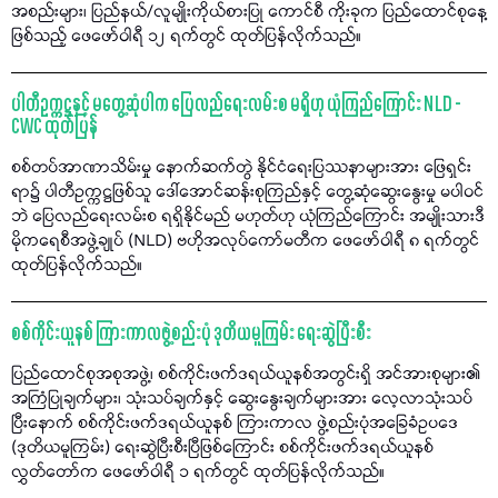
အစည်းများ၊ ပြည်နယ်/လူမျိုးကိုယ်စားပြု ကောင်စီ ကိုးခုက ပြည်ထောင်စုနေ့
ဖြစ်သည့် ဖေဖော်ဝါရီ ၁၂ ရက်တွင် ထုတ်ပြန်လိုက်သည်။
ပါတီဥက္ကဋ္ဌနှင့် မတွေ့ဆုံပါက ပြေလည်ရေးလမ်းစ မရှိဟု ယုံကြည်ကြောင်း NLD -
CWC ထုတ်ပြန်
စစ်တပ်အာဏာသိမ်းမှု နောက်ဆက်တွဲ နိုင်ငံရေးပြဿနာများအား ဖြေရှင်း
ရာ၌ ပါတီဥက္ကဋ္ဌဖြစ်သူ ဒေါ်အောင်ဆန်းစုကြည်နှင့် တွေ့ဆုံဆွေးနွေးမှု မပါဝင်
ဘဲ ပြေလည်ရေးလမ်းစ ရရှိနိုင်မည် မဟုတ်ဟု ယုံကြည်ကြောင်း အမျိုးသားဒီ
မိုကရေစီအဖွဲ့ချုပ် (NLD) ဗဟိုအလုပ်ကော်မတီက ဖေဖော်ဝါရီ ၈ ရက်တွင်
ထုတ်ပြန်လိုက်သည်။
စစ်ကိုင်းယူနစ် ကြားကာလဖွဲ့စည်းပုံ ဒုတိယမူကြမ်း ရေးဆွဲပြီးစီး
ပြည်ထောင်စုအစုအဖွဲ့၊ စစ်ကိုင်းဖက်ဒရယ်ယူနစ်အတွင်းရှိ အင်အားစုများ၏
အကြံပြုချက်များ၊ သုံးသပ်ချက်နှင့် ဆွေးနွေးချက်များအား လေ့လာသုံးသပ်
ပြီးနောက် စစ်ကိုင်းဖက်ဒရယ်ယူနစ် ကြားကာလ ဖွဲ့စည်းပုံအခြေခံဥပဒေ
(ဒုတိယမူကြမ်း) ရေးဆွဲပြီးစီးပြီဖြစ်ကြောင်း စစ်ကိုင်းဖက်ဒရယ်ယူနစ်
လွှတ်တော်က ဖေဖော်ဝါရီ ၁ ရက်တွင် ထုတ်ပြန်လိုက်သည်။