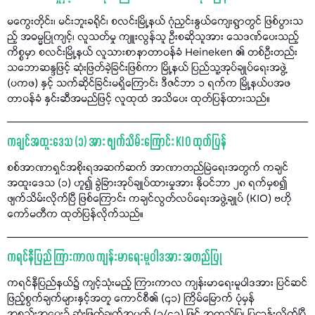
မကွေးတိုင်း၊ မင်းဘူးခရိုင်၊ စလင်းမြို့နယ် ဂုံညှင်းနွယ်ကျေးရွာတွင် ဖြစ်ပွားသ
ည့် အဓမ္မပြုကျင့်၊ လူသတ်မှု ကျူးလွန်သူ ဦးစဆိုသူအား သေဒဏ်ပေးသည့်
ကိစ္စမှာ စလင်းမြို့နယ် လူသားစာနာတာဝန်ခံ Heineken ၏ တစ်ဦးတည်း
သဘောဆန္ဒဖြင့် ဆုံးဖြတ်ခဲ့ခြင်းဖြစ်ကာ မြို့နယ် ပြည်သူ့အုပ်ချုပ်ရေးအဖွဲ့
(ပကဖ) နှင့် သက်ဆိုင်ခြင်းမရှိကြောင်း ဒီဇင်ဘာ ၁ ရက်က မြို့နယ်ပအဖ
တာဝန်ခံ နှင်းဆီအမည်ဖြင့် လူထုထံ အသိပေး ထုတ်ပြန်ထားသည်။
ကချင်အထူးဒေသ (၁) အား ဖျက်သိမ်းကြောင်း KIO ထုတ်ပြန်
စစ်အာဏာရှင်အစိုးရအဆက်ဆက် အာဏာတည်မြဲရေးအတွက် ကချင်
အထူးဒေသ (၁) ဟူ၍ ခွဲခြားအုပ်ချုပ်ထားမှုအား နိုဝင်ဘာ ၂၈ ရက်မှစ၍
ဖျက်သိမ်းလိုက်ပြီ ဖြစ်ကြောင်း ကချင်လွတ်လပ်ရေးအဖွဲ့ချုပ် (KIO) ဗဟို
ကော်မတီက ထုတ်ပြန်လိုက်သည်။
ကရင်နီပြည် ကြားကာလ ကျန်းမာရေးမူဝါဒအား အတည်ပြု
ကရင်နီပြည်နယ်၌ ကျင့်သုံးမည့် ကြားကာလ ကျန်းမာရေးမူဝါဒအား ပြင်ဆင်
ဖြည့်စွက်ချက်များနှင့်အတူ ကောင်စီ၏ (၄၁) ကြိမ်မြောက် ပုံမှန်
အစည်းအဝေး၌ ဆုံးဖြတ်ချက်အမှတ် (၁/၄၁) ဖြင့် အတည်ပြု ပြဌာန်းလိုက်ပြီ