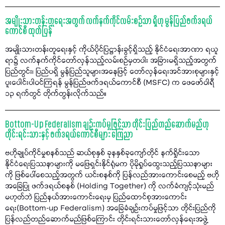
အမျိုးသားတန်းတူရေးအတွက် လက်နက်ကိုင်လမ်းစဉ်သာ ရှိဟု မွန်ပြည်ဖက်ဒရယ်
ကောင်စီ ထုတ်ပြန်
အမျိုးသားတန်းတူရေးနှင့် ကိုယ်ပိုင်ပြဋ္ဌာန်းခွင့်ရှိသည့် နိုင်ငံရေးအာဏာ ရယူ
ရာ၌ လက်နက်ကိုင်တော်လှန်သည့်လမ်းစဉ်မှတပါး အခြားမရှိသည့်အတွက်
ပြည်တွင်း၊ ပြည်ပရှိ မွန်ပြည်သူများအနေဖြင့် တော်လှန်ရေးအင်အားစုများနှင့်
ပူးပေါင်းပါဝင်ကြရန် မွန်ပြည်ဖက်ဒရယ်ကောင်စီ (MSFC) က ဖေဖော်ဝါရီ
၁၃ ရက်တွင် တိုက်တွန်းလိုက်သည်။
Bottom-Up Federalism ချဉ်းကပ်မှုဖြင့်သာ တိုင်းပြည်တည်ဆောက်မည်ဟု
တိုင်းရင်းသားနှင့် ဖက်ဒရယ်ကောင်စီများ ကြေညာ
ဗဟိုချုပ်ကိုင်မှုစနစ်သည် ဆယ်စုနှစ် ခုနနှစ်ခုကျော်တိုင် နက်ရှိုင်းသော
နိုင်ငံရေးပြဿနာများကို မဖြေရှင်းနိုင်ရုံမက ပိုမိုရှုပ်ထွေးသည့်ပြဿနာများ
ကို ဖြစ်ပေါ်စေသည့်အတွက် ယင်းစနစ်ကို ပြန်လည်အားကောင်းစေမည့် ဗဟို
အခြေပြု ဖက်ဒရယ်စနစ် (Holding Together) ကို လက်ခံကျင့်သုံးမည်
မဟုတ်ဘဲ ပြည်နယ်အားကောင်းရေးမှ ပြည်ထောင်စုအားကောင်း
ရေး(Bottom-up Federalism) အခြေခံချဉ်းကပ်မှုဖြင့်သာ တိုင်းပြည်ကို
ပြန်လည်တည်ဆောက်မည်ဖြစ်ကြောင်း တိုင်းရင်းသားတော်လှန်ရေးအဖွဲ့