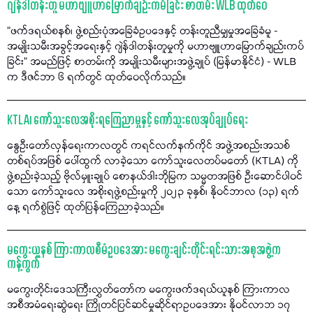
ဂျဲန်ဒါတန်းတူ မဟာဗျူဟာမြောက်ချဉ်းကမ်ခြင်း စာတမ်း WLB ထုတ်ဝေ
“ဖက်ဒရယ်စနစ်၊ ဖွဲ့စည်းပုံအခြေခံဥပဒေနှင့် တန်းတူညီမျှမှုအခြေခံမူ -
အမျိုးသမီးအခွင့်အရေးနှင့် ဂျဲန်ဒါတန်းတူမှုကို မဟာဗျူဟာမြောက်ချည်းကပ်
ခြင်း” အမည်ဖြင့် စာတမ်းကို အမျိုးသမီးများအဖွဲ့ချုပ် (မြန်မာနိုင်ငံ) - WLB
က ဒီဇင်ဘာ ၆ ရက်တွင် ထုတ်ဝေလိုက်သည်။
KTLA၊ ကော်သူးလေအစိုးရကြေညာမှုနှင့် ကော်သူးလေအုပ်ချုပ်ရေး
နွေဦးတော်လှန်ရေးကာလတွင် ကရင်လက်နက်ကိုင် အဖွဲ့အစည်းအသစ်
တစ်ရပ်အဖြစ် ပေါ်ထွက် လာခဲ့သော ကော်သူးလေတပ်မတော် (KTLA) ကို
ဖွဲ့စည်းခဲ့သည့် ဗိုလ်မှူးချုပ် စောနယ်ဒါးဘိုမြက သမ္မတအဖြစ် ဦးဆောင်ပါဝင်
သော ကော်သူးလေ အစိုးရဖွဲ့စည်းမှုကို ၂၀၂၃ ခုနှစ်၊ နိုဝင်ဘာလ (၁၃) ရက်
နေ့ ရက်စွဲဖြင့် ထုတ်ပြန်ကြေညာခဲ့သည်။
မကွေးယူနစ် ကြားကာလစီမံဥပဒေအား မကွေးချင်းတိုင်းရင်းသားအစုအဖွဲ့က
ကန့်ကွက်
မကွေးတိုင်းဒေသကြီးလွှတ်တော်က မကွေးဖက်ဒရယ်ယူနစ် ကြားကာလ
အစီအမံရေးဆွဲရေး ကြိုတင်ပြင်ဆင်မှုဆိုင်ရာဥပဒေအား နိုဝင်လာဘ ၁၇