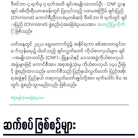
ဒီဇင်ဘာ ၄ ရက်မှ ၇ ရက်အထိ ချင်းအမျိုးသားတပ်ဦး - CNF ဌာန
ချုပ် ဗစ်တိုးရီးယားစခန်းတွင် ပြုလုပ်သည့် ပထမအကြိမ် ချင်းပြည်
(Chinland) ကောင်စီညီလာခံမှတစ်ဆင့် ဒီဇင်ဘာ ၆ ရက်တွင် ချင်
းပြည် (Chinland) ဖွဲ့စည်းပုံအခြေခံဥပဒေအား
အတည်ပြုလိုက်
ပြီ
ဖြစ်သည်။
ယင်းနေ့တွင် ၂၀၂၀ ရွေးကောက်ပွဲ၌ အနိုင်ရကာ စစ်အာဏာရှင်တ
ော်လှန်ရေး၌ ပါဝင်သည့် ချင်းလွှတ်တော် ကိုယ်စားလှယ်များ၊ ချင်
းအမျိုးသားတပ်ဦး (CNF) ၊ မြို့နယ်နှင့် ဒေသအဖွဲ့ကိုယ်စားလှယ်
အဖွဲ့များဖြင့် ကောင်စီအား အစုအဖွဲ့သုံးမှ ကိုယ်စားလှယ် ၁၄၀ ဦးဖြ
င့် ဖွဲ့စည်းထားသည်။ ကောင်စီသည် ပြည်နယ်လွှတ်တော်၊ ပြည်အစိုး
ရအဖွဲ့နှင့် ပြည်နယ် တရားလွှတ်တော်ချုပ်တို့အား ရက်ပေါင်း ၆၀ အ
တွင်း ဖွဲ့စည်းသွားမည်လည်း ဖြစ်သည်။
#
ဖွဲ့စည်းပုံအခြေခံဥပဒေ
ဆက်စပ် ဖြစ်စဉ်များ