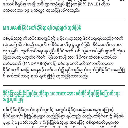
ကောင်စီရှစ်ခု၊ အမျိုးသမီးများအဖွဲ့ချုပ် (မြန်မာနိုင်ငံ) (WLB) တို့က
စက်တင်ဘာ ၁၉ ရက်တွင် ထုတ်ပြန်လိုက်သည်။
MNDAA ၏ နိုင်ငံတော်ဆိုင်ရာ ရပ်တည်ချက် ထုတ်ပြန်
စစ်မှန်သည့် ကိုယ်ပိုင်အုပ်ချုပ်ခွင့် ရရှိရေးဟူသည့် နိုင်ငံရေးရပ်တည်ချက်ကို
လုံးဝပြောင်းလဲမည် မဟုတ်ဘဲ နိုင်ငံတော်မှ ခွဲထွက်ခြင်း၊ နိုင်ငံတော်အာဏာ
လုယူခြင်း၊ လွတ်လပ်ရေး ရယူပြီး နိုင်ငံတော်သစ် ထူထောင်ခြင်းများကို လုံးဝ
ပြုလုပ်မည် မဟုတ်ကြောင်း မြန်မာအမျိုးသား ဒီမိုကရက်တစ် မဟာမိတ်
တပ်မတော် (MNDAA)(ကိုးကန့်) စစ်ရေးကော်မတီက"လတ်တလော
နိုင်ငံတော်အခြေအနေနှင့် ပတ်သက်၍ ရပ်တည်ချက်ထုတ်ပြန်ခြင်း" အမည်ဖြ
င့် စက်တင်ဘာ၄ ရက် ရက်စွဲဖြင့် ထုတ်ပြန်ထားသည်။
နိုင်ငံခြားရင်းနှီးမြှုပ်နှံမှုဆိုင်ရာ သဘောထားအား စစ်ကိုင်းဖိုရမ်ဖြစ်မြောက်ရေး
အဖွဲ့ ထုတ်ပြန်
စစ်ကိုင်းတိုင်း(ဖက်ဒရယ်ယူနစ်) အတွင်း နိုင်ငံ့အခြေအနေများကြောင့်
နိုင်ငံခြားရင်းနှီးမြှုပ်နှံမှုများ တည်ငြိမ်စွာ ရပ်တည်၊ လည်ပတ်နိုင်ရေး၌ စိန်ခေါ်
မှုများရှိနေသော်လည်း ရင်းနှီးမြှုပ်နှံသူများအနေဖြင့် စစ်ရာဇဝတ်မှုများစွာ