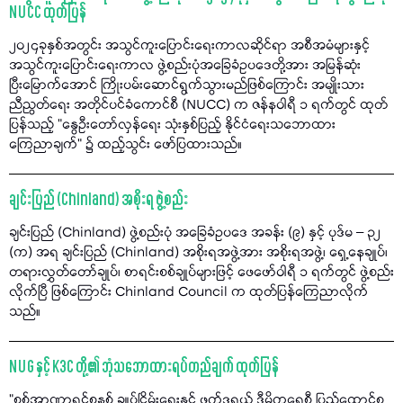
NUCC ထုတ်ပြန်
၂၀၂၄ခုနှစ်အတွင်း အသွင်ကူးပြောင်းရေးကာလဆိုင်ရာ အစီအမံများနှင့်
အသွင်ကူးပြောင်းရေးကာလ ဖွဲ့စည်းပုံအခြေခံဥပဒေတို့အား အမြန်ဆုံး
ပြီးမြောက်အောင် ကြိုးပမ်းဆောင်ရွက်သွားမည်ဖြစ်ကြောင်း အမျိုးသား
ညီညွတ်ရေး အတိုင်ပင်ခံကောင်စီ (NUCC) က ဇန်နဝါရီ ၁ ရက်တွင် ထုတ်
ပြန်သည့် "နွေဦးတော်လှန်ရေး သုံးနှစ်ပြည့် နိုင်ငံရေးသဘောထား
ကြေညာချက်" ၌ ထည့်သွင်း ဖော်ပြထားသည်။
ချင်းပြည် (Chinland) အစိုးရ ဖွဲ့စည်း
ချင်းပြည် (Chinland) ဖွဲ့စည်းပုံ အခြေခံဥပဒေ အခန်း (၉) နှင့် ပုဒ်မ – ၃၂
(က) အရ ချင်းပြည် (Chinland) အစိုးရအဖွဲ့အား အစိုးရအဖွဲ့၊ ရှေ့နေချုပ်၊
တရားလွှတ်တော်ချုပ်၊ စာရင်းစစ်ချုပ်များဖြင့် ဖေဖော်ဝါရီ ၁ ရက်တွင် ဖွဲ့စည်း
လိုက်ပြီ ဖြစ်ကြောင်း Chinland Council က ထုတ်ပြန်ကြေညာလိုက်
သည်။
NUG နှင့် K3C တို့၏ ဘုံသဘောထားရပ်တည်ချက် ထုတ်ပြန်
"စစ်အာဏာရှင်စနစ် ချုပ်ငြိမ်းရေးနှင့် ဖက်ဒရယ် ဒီမိုကရေစီ ပြည်ထောင်စု