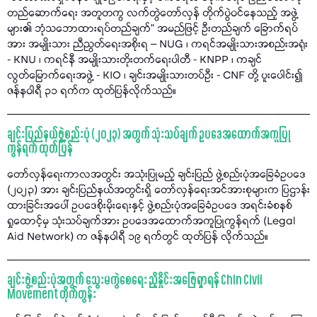
တည်ဆောက်ရေး အတူတကွ လက်တွဲတော်လှန် တိုက်ပွဲဝင်နေသည့် အဖွဲ့
များ၏ ဘုံသဘောထားရပ်တည်ချက်" အမည်ဖြင့် ဦးတည်ချက် ခြောက်ရပ်
အား အမျိုးသား ညီညွတ်ရေးအစိုးရ – NUG ၊ ကရင်အမျိုးသားအစည်းအရုံး
- KNU ၊ ကရင်နီ အမျိုးသားတိုးတက်ရေးပါတီ - KNPP ၊ ကချင်
လွတ်မြောက်ရေးအဖွဲ့ - KIO ၊ ချင်းအမျိုးသားတပ်ဦး - CNF တို့ ပူးပေါင်း၍
ဇန်နဝါရီ ၃၁ ရက်က ထုတ်ပြန်လိုက်သည်။
ချင်းပြည်နယ်ဖွဲ့စည်းပုံ (၂၀၂၃) အတွက် သုံးသပ်ချက် ဥပဒေအထောက်အကူပြု
ကွန်ရက် ထုတ်ပြန်
တော်လှန်ရေးကာလအတွင်း အသုံးပြုမည့် ချင်းပြည် ဖွဲ့စည်းပုံအခြေခံဥပဒေ
(၂၀၂၃) အား ချင်းပြည်နယ်အတွင်းရှိ တော်လှန်ရေးအင်အားစုများက ပြဌာန်း
ထားခြင်းအပေါ် ဥပဒေစိုးမိုးရေးနှင့် ဖွဲ့စည်းပုံအခြေခံဥပဒေ အရင်းခံစနစ်
ရှုထောင့်မှ သုံးသပ်ချက်အား ဥပဒေအထောက်အကူပြုကွန်ရက် (Legal
Aid Network) က ဇန်နဝါရီ ၁၉ ရက်တွင် ထုတ်ပြန် လိုက်သည်။
ချင်းဖွဲ့စည်းပုံအတွက် သွေးမကွဲစေရေး ညှိနှိုင်းအဖြေရှာရန် Chin Civil
Movement တိုက်တွန်း