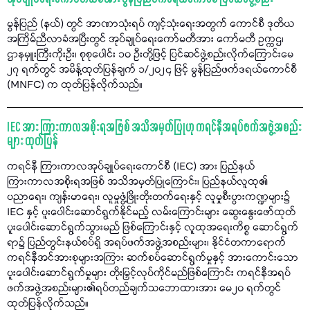
မွန်ပြည် (နယ်) တွင် အာဏာသုံးရပ် ကျင့်သုံးရေးအတွက် ကောင်စီ ဒုတိယ
အကြိမ်ညီလာခံအပြီးတွင် အုပ်ချုပ်ရေးကော်မတီအား ကော်မတီ ဥက္ကဌ၊
ဌာနမှူးကြီးကိုးဦး၊ စုစုပေါင်း ၁၀ ဦးတို့ဖြင့် ပြင်ဆင်ဖွဲ့စည်းလိုက်ကြောင်းမေ
၂၇ ရက်တွင် အမိန့်ထုတ်ပြန်ချက် ၁/၂၀၂၄ ဖြင့် မွန်ပြည်ဖက်ဒရယ်ကောင်စီ
(MNFC) က ထုတ်ပြန်လိုက်သည်။
IEC အား ကြားကာလအစိုးရအဖြစ် အသိအမှတ်ပြုဟု ကရင်နီအရပ်ဖက်အဖွဲ့အစည်း
များ ထုတ်ပြန်
ကရင်နီ ကြားကာလအုပ်ချုပ်ရေးကောင်စီ (IEC) အား ပြည်နယ်
ကြားကာလအစိုးရအဖြစ် အသိအမှတ်ပြုကြောင်း၊ ပြည်နယ်လူထု၏
ပညာရေး၊ ကျန်းမာရေး၊ လူမှုဖွံ့ဖြိုးတိုးတက်ရေးနှင့် လူမှုစီးပွားကဏ္ဍများ၌
IEC နှင့် ပူးပေါင်းဆောင်ရွက်နိုင်မည့် လမ်းကြောင်းများ ဆွေးနွေးဖော်ထုတ်
ပူးပေါင်းဆောင်ရွက်သွားမည် ဖြစ်ကြောင်းနှင့် လူထုအရေးကိစ္စ ဆောင်ရွက်
ရာ၌ ပြည်တွင်းနယ်စပ်ရှိ အရပ်ဖက်အဖွဲ့အစည်းများ၊ နိုင်ငံတကာရောက်
ကရင်နီအင်အားစုများအကြား ဆက်စပ်ဆောင်ရွက်မှုနှင့် အားကောင်းသော
ပူးပေါင်းဆောင်ရွက်မှုများ တိုးမြှင့်လုပ်ကိုင်မည်ဖြစ်ကြောင်း ကရင်နီအရပ်
ဖက်အဖွဲ့အစည်းများ၏ရပ်တည်ချက်သဘောထားအား မေ၂၀ ရက်တွင်
ထုတ်ပြန်လိုက်သည်။