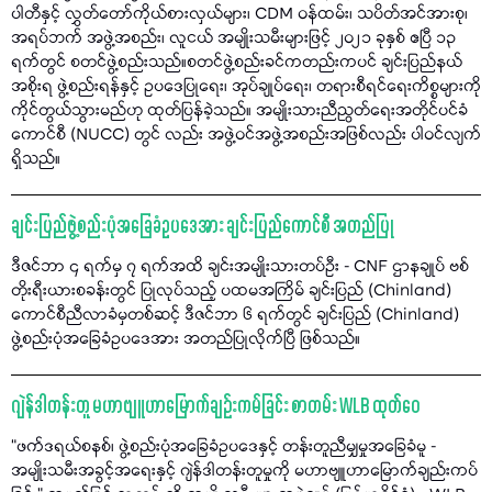
ပါတီနှင့် လွှတ်တော်ကိုယ်စားလှယ်များ၊ CDM ဝန်ထမ်း၊ သပိတ်အင်အားစု၊
အရပ်ဘက် အဖွဲ့အစည်း၊ လူငယ် အမျိုးသမီးများဖြင့် ၂၀၂၁ ခုနှစ် ဧပြီ ၁၃
ရက်တွင် စတင်ဖွဲ့စည်းသည်။စတင်ဖွဲ့စည်းခင်ကတည်းကပင် ချင်းပြည်နယ်
အစိုးရ ဖွဲ့စည်းရန်နှင့် ဥပဒေပြုရေး၊ အုပ်ချုပ်ရေး၊ တရားစီရင်ရေးကိစ္စများကို
ကိုင်တွယ်သွားမည်ဟု ထုတ်ပြန်ခဲ့သည်။ အမျိုးသားညီညွတ်ရေးအတိုင်ပင်ခံ
ကောင်စီ (NUCC) တွင် လည်း အဖွဲ့ဝင်အဖွဲ့အစည်းအဖြစ်လည်း ပါဝင်လျက်
ရှိသည်။
ချင်းပြည်ဖွဲ့စည်းပုံအခြေခံဥပဒေအား ချင်းပြည်ကောင်စီ အတည်ပြု
ဒီဇင်ဘာ ၄ ရက်မှ ၇ ရက်အထိ ချင်းအမျိုးသားတပ်ဦး - CNF ဌာနချုပ် ဗစ်
တိုးရီးယားစခန်းတွင် ပြုလုပ်သည့် ပထမအကြိမ် ချင်းပြည် (Chinland)
ကောင်စီညီလာခံမှတစ်ဆင့် ဒီဇင်ဘာ ၆ ရက်တွင် ချင်းပြည် (Chinland)
ဖွဲ့စည်းပုံအခြေခံဥပဒေအား အတည်ပြုလိုက်ပြီ ဖြစ်သည်။
ဂျဲန်ဒါတန်းတူ မဟာဗျူဟာမြောက်ချဉ်းကမ်ခြင်း စာတမ်း WLB ထုတ်ဝေ
“ဖက်ဒရယ်စနစ်၊ ဖွဲ့စည်းပုံအခြေခံဥပဒေနှင့် တန်းတူညီမျှမှုအခြေခံမူ -
အမျိုးသမီးအခွင့်အရေးနှင့် ဂျဲန်ဒါတန်းတူမှုကို မဟာဗျူဟာမြောက်ချည်းကပ်