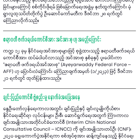
လက်ခံနိုင်သည့် နိုင်ငံရေးသဘောတူညီမှု ရရှိအောင် ဆက်လက်ကြိုးပမ်းလို
ခြင်းများကြောင့် စစ်ကိုင်းဖိုရမ် ဖြစ်မြောက်ရေးအဖွဲ့မှ နုတ်ထွက်ကြောင်း မုံ
ရွာလူထုသပိတ်တိုက်ပွဲ ဦးဆောင်ကော်မတီက ဒီဇင်ဘာ ၂၈ ရက်တွင်
ကြေညာလိုက်သည်။
ဧရာဝတီ ဖက်ဒရယ်ကောင်စီအား အင်အားစု ဟု အမည်ပြောင်း
ကဏ္ဍ ၁၂ ခုမှ နိုင်ငံရေးအင်အားစုများဖြင့် စုဖွဲ့ထားသည့် ဧရာဝတီဖက်ဒရယ်
ကောင်စီအား ထပ်မံပါဝင်လာသည့် အင်အားစု နှစ်ခုနှင့် ပူးပေါင်းကာ
"ဧရာဝတီ ဖက်ဒရယ်အင်အားစု" (Ayeyarwaddy Federal Force –
AFF) ဟု ပြောင်းလဲကြောင်း ကြေညာချက်အမှတ် (၁/၂၀၂၃) ဖြင့် ဒီဇင်ဘာ
၂၁ ရက်တွင် ထုတ်ပြန်ထားသည်။
ချင်းပြည်ကောင်စီ ဖွဲ့စည်းမှု နောက်ခံအခြေအနေ
နွေဦးတော်လှန်ရေးကာလအတွင်း ချင်းပြည်နှင့် ချင်းလူမျိုးကိုယ်စား
နိုင်ငံရေးဆိုင်ရာ လုပ်ငန်းများ ဦးစီး ဆောင်ရွက်ရေးအတွက် ကြားကာလ
ချင်းအမျိုးသားအတိုင်ပင်ခံကောင်စီ (Interim Chin National
Consultative Council – ICNCC) ကို ချင်းအမျိုးသားတပ်ဦး (CNF)၊
၂၀၂၀ ရွေးကောက်ပွဲအနိုင်ရကာ စစ်အုပ်စုအား ဆန့်ကျင်နေသည့် နိုင်ငံရေး