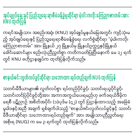
အုပ်ချုပ်ရေးနှင့် ပြည်သူ့ရေးရာစီမံခန့်ခွဲမှုဆိုင်ရာ မဲ့ဝါးကလိုးကြေညာစာတမ်းအား
KNU ထုတ်ပြန်
ကရင်အမျိုးသား အစည်းအရုံး (KNU) အုပ်ချုပ်မှုနယ်မြေအတွင်း ကျင့်သုံးမ
ည့် အုပ်ချုပ်ရေးနှင့် ပြည်သူ့ရေးရာစီမံခန့်ခွဲရေး လက်စွဲဆိုင်ရာ "မဲ့ဝါးကလိုး
ကြေညာစာတမ်း" အား မြို့နယ် ၂၇ မြို့နယ်မှ မြို့နယ်ဥက္ကဌနှင့်မြို့နယ်
ခေါင်းဆောင်များ စည်းလုံးညီညွတ်စွာ ကတိကဝတ်ပြုပြီးနောက် မေ ၁၂ ရက်
တွင် KNU ဗဟိုဌာနချုပ်က ထုတ်ပြန်လိုက်သည်။
စာနယ်ဇင်းလွတ်လပ်ခွင့်ဆိုင်ရာ သဘောထားရပ်တည်ချက် NUG ထုတ်ပြန်
သတင်းမီဒီယာများ၏ လွတ်လပ်စွာ ရပ်တည်ပိုင်ခွင့်၊ သတင်းရယူပိုင်ခွင့်၊
သတင်းတင်ပြပိုင်ခွင့်တို့အား အကာအကွယ်ပေးရမည်ဟု ဖက်ဒရယ်ဒီမိုက
ရေစီ ပဋိညာဉ် အစိတ်အပိုင်း (၁)၊ပုဒ်မ (၄၂) တွင် ပြဌာန်းထားသည့် အခြေခံ
မူဝါဒနှင့်အညီ အချက် ရှစ်ချက်ပါသည့် "စာနယ်ဇင်းလွတ်လပ်ခွင့်နှင့် သတင်း
မီဒီယာဆိုင်ရာ သဘောထားရပ်တည်ချက်" အား အမျိုးသားညီညွတ်ရေး
အစိုးရ (NUG) က မေ ၃ ရက်တွင် ထုတ်ပြန်လိုက်သည်။