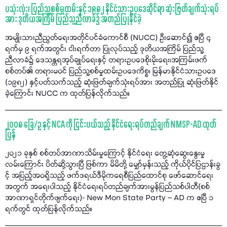
ပသုံးလုံး၊ ပြည်သူ့စစ်မှုထမ်းနှင့် ၁၉၈၂ နိုင်ငံသားဥပဒေဆိုင်ရာ ဆုံးဖြတ်ချက်သုံးရပ်
အား ဒုတိယအကြိမ် ပြည်သူ့ညီလာခံ၌ အတည်ပြုနိုင်ခဲ့
အမျိုးသားညီညွတ်ရေးအတိုင်ပင်ခံကောင်စီ (NUCC) ဦးဆောင်၍ ဧပြီ ၄
ရက်မှ ၉ ရက်အတွင်း ငါးရက်တာ ပြုလုပ်သည့် ဒုတိယအကြိမ် ပြည်သူ့
ညီလာခံ၌ ဒေသန္တရအုပ်ချုပ်ရေးနှင့် တရားဥပဒေစိုးမိုးရေး၊အကြမ်းဖက်
စစ်တပ်၏ တရားမဝင် ပြည်သူ့စစ်မှုထမ်းဥပဒေကိစ္စ၊ မြန်မာနိုင်ငံသားဥပဒေ
(၁၉၈၂) နှင့်ပတ်သက်သည့် ဆုံးဖြတ်ချက်သုံးရပ်အား အတည်ပြု ဆုံးဖြတ်နိုင်
ခဲ့ကြောင်း NUCC က ထုတ်ပြန်လိုက်သည်။
၂၀၀၈ ခြေ/ဥ နှင့် NCA ကို ငြင်းပယ်သည့် နိုင်ငံရေးရပ်တည်ချက် NMSP-AD ထုတ်
ပြန်
၂၀၂၁ ခုနှစ် စစ်တပ်အာဏာသိမ်းမှုကြောင့် နိုင်ငံရေး တွေ့ဆုံဆွေးနွေးမှု
လမ်းကြောင်း ပိတ်ဆို့သွားပြီ ဖြစ်ကာ မိမိတို့ မျှော်မှန်းသည့် ကိုယ်ပိုင်ပြဌာန်းခွ
င့် အပြည့်အဝရှိသည့် ဖက်ဒရယ်ဒီမိုကရေစီပြည်ထောင်စု ဖော်ဆောင်ရေး
အတွက် အရေးပါသည့် နိုင်ငံရေးရပ်တည်ချက်အားမွန်ပြည်သစ်ပါတီ(စစ်
အာဏာရှင်တိုက်ဖျက်ရေး)- New Mon State Party – AD က ဧပြီ ၁
ရက်တွင် ထုတ်ပြန်လိုက်သည်။