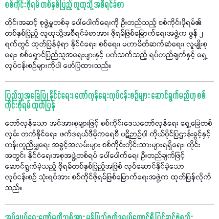
စစ်ကိုင်းဖိုရမ် တစ်နှစ်ပြည့် လူထုသို့ အစီရင်ခံစာ
တိုင်းအဆင့် စုဖွဲ့မှုတစ်ခု ပေါ်ပေါက်ရေးကို ဦးတည်သည့် စစ်ကိုင်းဖိုရမ်၏
တစ်နှစ်ပြည့် လူထုသို့အစီရင်ခံစာအား ဖိုရမ်ဖြစ်မြောက်ရေးအဖွဲ့က ဇွန် ၂
ရက်တွင် ထုတ်ပြန်ခဲ့ရာ နိုင်ငံရေး၊ စစ်ရေး၊ မဟာမိတ်ဆက်ဆံရေး၊ လူမျိုးစု
ရေး၊ စစ်ရှောင်ပြည်သူအရေးများနှင့် ပတ်သက်သည့် ရပ်တည်ချက်နှင့် ရှေ့
လုပ်ငန်းစဉ်များကိုပါ ဖော်ပြထားသည်။
ပြည်သူအခြေပြု နိုင်ငံရေး၊ တော်လှန်ရေးလုပ်ငန်းစဉ်များ ဆောင်ရွက်မည်ဟု စစ်
ကိုင်းဖိုရမ် ထုတ်ပြန်
တော်လှန်သော အင်အားစုများဖြင့် စစ်ကိုင်းဒေသတော်လှန်ရေး ရှေ့ခြေတစ်
လှမ်း တက်နိုင်ရေး၊ ဖက်ဒရယ်ဒီမိုကရေစီ ပဋိဉာဉ်ပါ ကိုယ်ပိုင်ပြဌာန်းခွင့်နှင့်
တန်းတူညီမျှရေး အခွင့်အလမ်းများ စစ်ကိုင်းတိုင်းသားများရရှိရေး၊ တိုင်း
အတွင်း နိုင်ငံရေးအစုအဖွဲ့တစ်ရပ် ပေါ်ပေါက်ရေး ဦးတည်ချက်ဖြင့်
ဆောင်ရွက်ခဲ့သည့် ဖိုရမ်တစ်နှစ်ပြည့်အဖြစ် လုပ်ဆောင်နိုင်ခဲ့သော
လုပ်ငန်းစဉ် သုံးရပ်အား စစ်ကိုင်ဖိုရမ်ဖြစ်မြောက်ရေးအဖွဲ့က ထုတ်ပြန်လိုက်
သည်။
အုပ်ချုပ်ရေးကော်မတီသစ်အား မွန်ပြည်ဖက်ဒရယ်ကောင်စီ ပြင်ဆင်ဖွဲ့စည်း