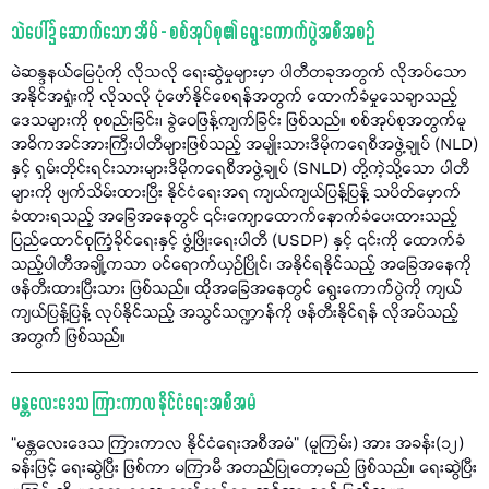
သဲပေါ်၌ ဆောက်သော အိမ် - စစ်အုပ်စု၏ ရွေးကောက်ပွဲအစီအစဉ်
မဲဆန္ဒနယ်မြေပုံကို လိုသလို​ ရေးဆွဲမှုများမှာ ပါတီတခုအတွက် လိုအပ်သော
အနိုင်အရှုံးကို လိုသလို ပုံဖော်နိုင်စေရန်အတွက် ထောက်ခံမှုသေချာသည့်
ဒေသများကို စုစည်းခြင်း၊ ခွဲဝေဖြန့်ကျက်ခြင်း ဖြစ်သည်။ စစ်အုပ်စုအတွက်မူ
အဓိကအင်အားကြီးပါတီများဖြစ်သည့်​ အမျိုးသားဒီမိုကရေစီအဖွဲ့ချုပ် (NLD)
နှင့် ရှမ်းတိုင်းရင်းသားများဒီမိုကရေစီအဖွဲ့ချုပ် (SNLD) တို့ကဲ့သို့သော ပါတီ
များကို ဖျက်သိမ်းထားပြီး နိုင်ငံရေးအရ ကျယ်ကျယ်ပြန့်ပြန့် သပိတ်မှောက်
ခံထားရသည့် အခြေအနေတွင် ၎င်းကျောထောက်နောက်ခံပေးထားသည့်
ပြည်ထောင်စုကြံ့ခိုင်ရေးနှင့် ဖွံ့ဖြိုးရေးပါတီ (USDP) နှင့် ၎င်းကို ထောက်ခံ
သည့်ပါတီအချို့ကသာ ဝင်ရောက်ယှဉ်ပြိုင်၊ အနိုင်ရနိုင်သည့် အခြေအနေကို
ဖန်တီးထားပြီးသား ဖြစ်သည်။ ထိုအခြေအနေတွင် ရွေးကောက်ပွဲကို ကျယ်
ကျယ်ပြန့်ပြန့် လုပ်နိုင်သည့် အသွင်သဏ္ဍာန်ကို ဖန်တီးနိုင်ရန် လိုအပ်သည့်
အတွက် ဖြစ်သည်။
မန္တလေးဒေသ ကြားကာလ နိုင်ငံရေးအစီအမံ
“မန္တလေးဒေသ ကြားကာလ နိုင်ငံရေးအစီအမံ” (မူကြမ်း) အား အခန်း(၁၂)
ခန်းဖြင့် ရေးဆွဲပြီး ဖြစ်ကာ မကြာမီ အတည်ပြုတော့မည် ဖြစ်သည်။ ရေးဆွဲပြီး