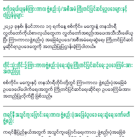
ဖက်ဒရယ်ယူနစ်ကြားကာလ ဖွဲ့စည်းပုံ/အစီအမံ ကြိုတင်ပြင်ဆင်မှုဥပဒေများနှင့်
တုံ့ပြန်မှုများ
၂၀၂၃ ခုနှစ်၊ နိုဝင်ဘာလ ၁၇ ရက်နေ့ စစ်ကိုင်း၊ မကွေးနဲ့ တနင်္သာရီ
လွှတ်တော်ကိုယ်စားလှယ်တွေဟာ လွှတ်တော်အစည်းအဝေးအသီးသီးခေါ်ယူ
ပြီး ကြားကာလဖွဲ့စည်းပုံ အခြေခံဥပဒေ/အစီအမံရေးဆွဲရေး ကြိုတင်ပြင်ဆင်
မှုဆိုင်ရာဥပဒေတွေကို အတည်ပြုပြဌာန်းခဲ့ကြပါတယ်။
တိုင်းသုံးတိုင်း၌ ကြားကာလဖွဲ့စည်းပုံရေးဆွဲမှု ကြိုတင်ပြင်ဆင်ရေး ဥပဒေကြမ်းအား
အတည်ပြု
စစ်ကိုင်း၊ မကွေးနှင့် တနင်္သာရီတိုင်းတို့တွင် ကြားကာလ ဖွဲ့စည်းပုံအခြေခံ
ဥပဒေပေါ်ပေါက်ရေးအတွက် ကြိုတင်ပြင်ဆင်ရေးဆိုင်ရာ ဥပဒေကြမ်းအား
အတည်ပြုလိုက်ပြီ ဖြစ်သည်။
ကရင်နီ အသွင်ကူးပြောင်းရေးကာလ ဖွဲ့စည်းပုံအခြေခံဥပဒေ ရေးဆွဲရေးကော်မတီ
ဖွဲ့စည်း
ကရင်နီပြည်နယ်အတွက် အသွင်ကူးပြောင်းရေးကာလ ဖွဲ့စည်းပုံအခြေခံ