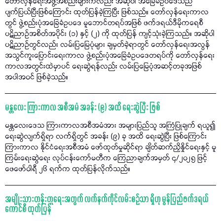
တော်လှန်ရေးအဖွဲ့အစည်းများကလည်း အဆိုပါ အခြေခံဥပဒေသည်
ပျက်ပြယ်ပြီးဖြစ်ကြောင်း ထုတ်ပြန်ခဲ့ကြပြီး ဖြစ်သည်။ တော်လှန်ရေးကာလ
တွင် ဖွဲ့စည်းပုံအခြေခံဥပဒေ မူဘောင်တရပ်အဖြစ် ဖက်ဒရယ်ဒီမိုကရေစီ
ပဋိညာဉ်အစိတ်အပိုင်း (၁) နှင့် (၂) ကို ထုတ်ပြန် ကျင့်သုံးခဲ့ကြသည်။ အဆိုပါ
ပဋိညာဉ်တွင်လည်း လမ်းပြမြေပုံများ ချမှတ်ခဲ့ရာတွင် တော်လှန်ရေးအလွန်
အသွင်ကူးပြောင်းရေးကာလ ဖွဲ့စည်းပုံအခြေခံဥပဒေတရပ်ကို တော်လှန်ရေး
ကာလအတွင်းထဲမှာပင် ရေးဆွဲရန်လည်း လမ်းပြမြေပုံအဆင့်တခုအဖြစ်
အပါအဝင် ဖြစ်ခဲ့သည်။
မန္တလေး ကြားကာလ အစီအမံ အခန်း (၉) အထိ ရေးဆွဲပြီး ဖြစ်
မန္တလေးဒေသ ကြားကာလအစီအမံအား အများပြည်သူ အကြံပြုချက် ရယူ၍
ရေးဆွဲလျက်ရှိရာ လက်ရှိတွင် အခန်း (၉) ခု အထိ ရေးဆွဲပြီး ဖြစ်ကြောင်း
ကြားကာလ နိုင်ငံရေးအစီအမံ ဖော်ထုတ်မှုဆိုင်ရာ ချိတ်ဆက်ညှိနှိုင်ရေးနှင့် မူ
ကြမ်းရေးဆွဲရေး လုပ်ငန်းကော်မတီက ကြေညာချက်အမှတ် ၄/၂၀၂၅ ဖြင့်
ဖေဖော်ဝါရီ ၂၆ ရက်က ထုတ်ပြန်လိုက်သည်။
အမျိုးသားတန်းတူရေးအတွက် လက်နက်ကိုင်လမ်းစဉ်သာ ရှိဟု မွန်ပြည်ဖက်ဒရယ်
ကောင်စီ ထုတ်ပြန်