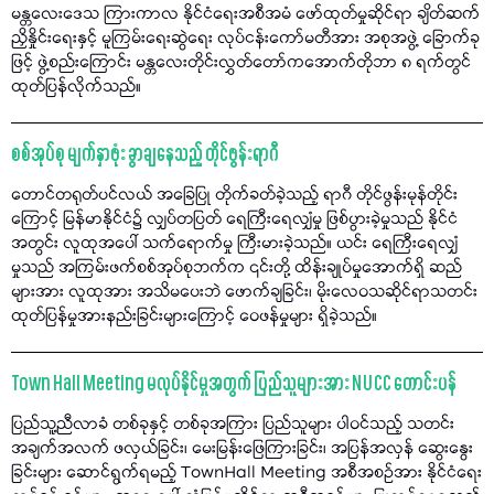
မန္တလေးဒေသ ကြားကာလ နိုင်ငံရေးအစီအမံ ဖော်ထုတ်မှုဆိုင်ရာ ချိတ်ဆက်
ညှိနှိုင်းရေးနှင့် မူကြမ်းရေးဆွဲရေး လုပ်ငန်းကော်မတီအား အစုအဖွဲ့ ခြောက်ခု
ဖြင့် ဖွဲ့စည်းကြောင်း မန္တလေးတိုင်းလွှတ်တော်ကအောက်တိုဘာ ၈ ရက်တွင်
ထုတ်ပြန်လိုက်သည်။
စစ်အုပ်စု မျက်နှာဖုံး ခွာချနေသည့် တိုင်ဖွန်းရာဂီ
တောင်တရုတ်ပင်လယ် အခြေပြု တိုက်ခတ်ခဲ့သည့် ရာဂီ တိုင်ဖွန်းမုန်တိုင်း
ကြောင့် မြန်မာနိုင်ငံ၌ လျှပ်တပြတ် ရေကြီးရေလျှံမှု ဖြစ်ပွားခဲ့မှုသည် နိုင်ငံ
အတွင်း လူထုအပေါ် သက်ရောက်မှု ကြီးမားခဲ့သည်။ ယင်း ရေကြီးရေလျှံ
မှုသည် အကြမ်းဖက်စစ်အုပ်စုဘက်က ၎င်းတို့ ထိန်းချုပ်မှုအောက်ရှိ ဆည်
များအား လူထုအား အသိမပေးဘဲ ဖောက်ချခြင်း၊ မိုးလေဝသဆိုင်ရာသတင်း
ထုတ်ပြန်မှုအားနည်းခြင်းများကြောင့် ဝေဖန်မှုများ ရှိခဲ့သည်။
Town Hall Meeting မလုပ်နိုင်မှုအတွက် ပြည်သူများအား NUCC တောင်းပန်
ပြည်သူ့ညီလာခံ တစ်ခုနှင့် တစ်ခုအကြား ပြည်သူများ ပါဝင်သည့် သတင်း
အချက်အလက် ဖလှယ်ခြင်း၊ မေးမြန်းဖြေကြားခြင်း၊ အပြန်အလှန် ဆွေးနွေး
ခြင်းများ ဆောင်ရွက်ရမည့် TownHall Meeting အစီအစဉ်အား နိုင်ငံရေး