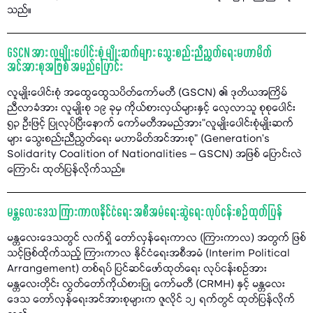
သည်။
GSCN အား လူမျိုးပေါင်းစုံ မျိုးဆက်များ သွေးစည်းညီညွတ်ရေးမဟာမိတ်
အင်အားစုအဖြစ် အမည်ပြောင်း
လူမျိုးပေါင်းစုံ အထွေထွေသပိတ်ကော်မတီ (GSCN) ၏ ဒုတိယအကြိမ်
ညီလာခံအား လူမျိုးစု ၁၉ ခုမှ ကိုယ်စားလှယ်များနှင့် လေ့လာသူ စုစုပေါင်း
၅၃ ဦးဖြင့် ပြုလုပ်ပြီးနောက် ကော်မတီအမည်အား"လူမျိုးပေါင်းစုံမျိုးဆက်
များ သွေးစည်းညီညွတ်ရေး မဟာမိတ်အင်အားစု" (Generation’s
Solidarity Coalition of Nationalities – GSCN) အဖြစ် ပြောင်းလဲ
ကြောင်း ထုတ်ပြန်လိုက်သည်။
မန္တလေးဒေသ ကြားကာလနိုင်ငံရေး အစီအမံရေးဆွဲရေး လုပ်ငန်းစဉ် ထုတ်ပြန်
မန္တလေးဒေသတွင် လက်ရှိ တော်လှန်ရေးကာလ (ကြားကာလ) အတွက် ဖြစ်
သင့်ဖြစ်ထိုက်သည့် ကြားကာလ နိုင်ငံရေးအစီအမံ (Interim Political
Arrangement) တစ်ရပ် ပြင်ဆင်ဖော်ထုတ်ရေး လုပ်ငန်းစဉ်အား
မန္တလေးတိုင်း လွှတ်တော်ကိုယ်စားပြု ကော်မတီ (CRMH) နှင့် မန္တလေး
ဒေသ တော်လှန်ရေးအင်အားစုများက ဇူလိုင် ၁၂ ရက်တွင် ထုတ်ပြန်လိုက်