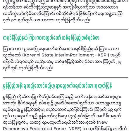
ကျူးလွန်ထားသည့် အကြမ်းဖက်စစ်အုပ်စုနှင့် အကျိုးတူပူးပေါင်းနေခြင်းအား
ရပ်တန့်ကာ စစ်ကိုင်းပြည်သူ့ဆန္ဒနှင့် အကျိုးစီးပွားကိုသာ အလေးထား၊
လက်တွဲလုပ်ကိုင်စေလိုကြောင်း စစ်ကိုင်းဖိုရမ် ဖြစ်မြောက်ရေးအဖွဲ့က သြ
ဂုတ် ၃၁ ရက်တွင် သဘောထား ထုတ်ပြန်လိုက်သည်။
ကရင်နီပြည်နယ် ကြားကာလလွှတ်တော် တစ်နှစ်ပြည့် အစီရင်ခံစာ
ကြားကာလ ဥပဒေပြုရေးကော်မတီအား ကရင်နီပြည်နယ် ကြားကာလ
လွှတ်တော် (Karenni State InterimParliament - KSPI) အဖြစ်
ပြောင်းလဲရပ်တည် လည်ပတ်မှု တစ်နှစ်ပြည့်အစီရင်ခံစာအား သြဂုတ် ၂၄
ရက်တွင် ထုတ်ပြန်လိုက်သည်။
မွန်ပြည်အစိုးရ တည်ထောင်မည်ဟု ရာမညဖက်ဒရယ်အင်အားစု ထုတ်ပြန်
မွန်ပြည် ကိုယ်စားပြု တိုက်ပွဲဝင်နေကြသည့် တော်လှန်ရေးအင်အားစုများ
အားလုံး နိုင်ငံရေးနှင့် စစ်ရေး၌ ပူးပေါင်းဆောင်ရွက်ကာ ဗဟာဗျူဟာကျ
လှုပ်ရှား၍ မွန်ပြည်အစိုးရ တည်ထောင်မည်ဖြစ်ကြောင်း သြဂုတ် ၁၉ ရက်
တွင် ကျရောက်သည့် မွန်တော်လှန်ရေး (၇၇) နှစ်မြောက် အထိမ်းအမှတ်
ထုတ်ပြန်ချက်မှ တဆင့် ရာမညဖက်ဒရယ်အင်အားစုသစ် (New
Rehmonnya Federated Force- NRFF) က ထုတ်ပြန်ကြေညာလိုက်