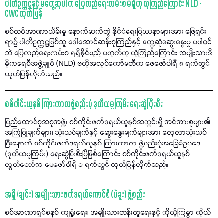
ပါတီဥက္ကဋ္ဌနှင့် မတွေ့ဆုံပါက ပြေလည်ရေးလမ်းစ မရှိဟု ယုံကြည်ကြောင်း NLD -
CWC ထုတ်ပြန်
စစ်တပ်အာဏာသိမ်းမှု နောက်ဆက်တွဲ နိုင်ငံရေးပြဿနာများအား ဖြေရှင်း
ရာ၌ ပါတီဥက္ကဋ္ဌဖြစ်သူ ဒေါ်အောင်ဆန်းစုကြည်နှင့် တွေ့ဆုံဆွေးနွေးမှု မပါဝင်
ဘဲ ပြေလည်ရေးလမ်းစ ရရှိနိုင်မည် မဟုတ်ဟု ယုံကြည်ကြောင်း အမျိုးသားဒီ
မိုကရေစီအဖွဲ့ချုပ် (NLD) ဗဟိုအလုပ်ကော်မတီက ဖေဖော်ဝါရီ ၈ ရက်တွင်
ထုတ်ပြန်လိုက်သည်။
စစ်ကိုင်းယူနစ် ကြားကာလဖွဲ့စည်းပုံ ဒုတိယမူကြမ်း ရေးဆွဲပြီးစီး
ပြည်ထောင်စုအစုအဖွဲ့၊ စစ်ကိုင်းဖက်ဒရယ်ယူနစ်အတွင်းရှိ အင်အားစုများ၏
အကြံပြုချက်များ၊ သုံးသပ်ချက်နှင့် ဆွေးနွေးချက်များအား လေ့လာသုံးသပ်
ပြီးနောက် စစ်ကိုင်းဖက်ဒရယ်ယူနစ် ကြားကာလ ဖွဲ့စည်းပုံအခြေခံဥပဒေ
(ဒုတိယမူကြမ်း) ရေးဆွဲပြီးစီးပြီဖြစ်ကြောင်း စစ်ကိုင်းဖက်ဒရယ်ယူနစ်
လွှတ်တော်က ဖေဖော်ဝါရီ ၁ ရက်တွင် ထုတ်ပြန်လိုက်သည်။
အရှို (ချင်း) အမျိုးသားဖက်ဒရယ်ကောင်စီ (ပဲခူး) ဖွဲ့စည်း
စစ်အာဏာရှင်စနစ် ကျရှုံးရေး၊ အမျိုးသားတန်းတူရေးနှင့် ကိုယ့်ကြမ္မာ ကိုယ်