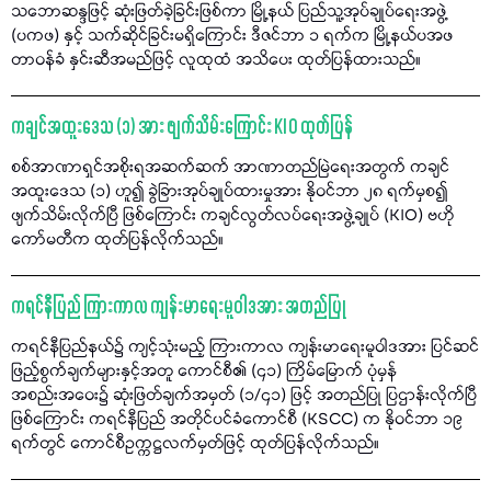
သဘောဆန္ဒဖြင့် ဆုံးဖြတ်ခဲ့ခြင်းဖြစ်ကာ မြို့နယ် ပြည်သူ့အုပ်ချုပ်ရေးအဖွဲ့
(ပကဖ) နှင့် သက်ဆိုင်ခြင်းမရှိကြောင်း ဒီဇင်ဘာ ၁ ရက်က မြို့နယ်ပအဖ
တာဝန်ခံ နှင်းဆီအမည်ဖြင့် လူထုထံ အသိပေး ထုတ်ပြန်ထားသည်။
ကချင်အထူးဒေသ (၁) အား ဖျက်သိမ်းကြောင်း KIO ထုတ်ပြန်
စစ်အာဏာရှင်အစိုးရအဆက်ဆက် အာဏာတည်မြဲရေးအတွက် ကချင်
အထူးဒေသ (၁) ဟူ၍ ခွဲခြားအုပ်ချုပ်ထားမှုအား နိုဝင်ဘာ ၂၈ ရက်မှစ၍
ဖျက်သိမ်းလိုက်ပြီ ဖြစ်ကြောင်း ကချင်လွတ်လပ်ရေးအဖွဲ့ချုပ် (KIO) ဗဟို
ကော်မတီက ထုတ်ပြန်လိုက်သည်။
ကရင်နီပြည် ကြားကာလ ကျန်းမာရေးမူဝါဒအား အတည်ပြု
ကရင်နီပြည်နယ်၌ ကျင့်သုံးမည့် ကြားကာလ ကျန်းမာရေးမူဝါဒအား ပြင်ဆင်
ဖြည့်စွက်ချက်များနှင့်အတူ ကောင်စီ၏ (၄၁) ကြိမ်မြောက် ပုံမှန်
အစည်းအဝေး၌ ဆုံးဖြတ်ချက်အမှတ် (၁/၄၁) ဖြင့် အတည်ပြု ပြဌာန်းလိုက်ပြီ
ဖြစ်ကြောင်း ကရင်နီပြည် အတိုင်ပင်ခံကောင်စီ (KSCC) က နိုဝင်ဘာ ၁၉
ရက်တွင် ကောင်စီဥက္ကဋ္ဌလက်မှတ်ဖြင့် ထုတ်ပြန်လိုက်သည်။