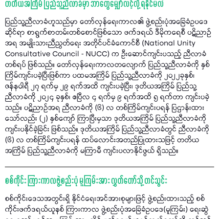
တတိယအကြိမ် ပြည်သူ့ညီလာခံမှာ ဘာတွေမျှော်လင့်လို့ ရနိုင်မလဲ
ပြည်သူ့ညီလာခံဟူသည်မှာ တော်လှန်ရေးကာလ၏ ဖွဲ့စည်းပုံအခြေခံဥပဒေ
ဆိုင်ရာ စာရွက်စာတမ်းတစ်စောင်ဖြစ်သော ဖက်ဒရယ် ဒီမိုကရေစီ ပဋိညာဉ်
အရ အမျိုးသားညီညွတ်ရေး အတိုင်ပင်ခံကောင်စီ (National Unity
Consultative Council - NUCC) က ဦးဆောင်ကျင်းပသည့် ညီလာခံ
တစ်ရပ် ဖြစ်သည်။ တော်လှန်ရေးကာလတလျောက် ပြည်သူ့ညီလာခံကို နှစ်
ကြိမ်ကျင်းပခဲ့ပြီးဖြစ်ကာ ပထမအကြိမ် ပြည်သူ့ညီလာခံကို ၂၀၂၂ခုနှစ်၊
ဇန်နဝါရီ ၂၇ ရက်မှ ၂၉ ရက်အထိ ကျင်းပခဲ့ပြီး၊ ဒုတိယအကြိမ် ပြည်သူ့
ညီလာခံကို ၂၀၂၄ ခုနှစ်၊ ဧပြီလ ၄ ရက်မှ ၉ ရက်အထိ ၅ ရက်တာ ကျင်းပခဲ့
သည်။ ပဋိညာဉ်အရ ညီလာခံကို (၆) လ တစ်ကြိမ်ကျင်းပရန် ပြဌာန်းထား
သော်လည်း (၂) နှစ်ကျော် ကြာပြီးမှသာ ဒုတိယအကြိမ် ပြည်သူ့ညီလာခံကို
ကျင်းပနိုင်ခဲ့ခြင်း ဖြစ်သည်။ ဒုတိယအကြိမ် ပြည်သူ့ညီလာခံတွင် ညီလာခံကို
(၆) လ တစ်ကြိမ်ကျင်းပရန် ထပ်လောင်းအတည်ပြုထားသဖြင့် တတိယ
အကြိမ် ပြည်သူ့ညီလာခံကို မကြာမီ ကျင်းပလာနိုင်ဖွယ် ရှိသည်။
စစ်ကိုင်း ကြားကာလဖွဲ့စည်းပုံ မူကြမ်းအား လွှတ်တော်သို့ တင်သွင်း
စစ်ကိုင်းဒေသအတွင်းရှိ နိုင်ငံရေးအင်အားစုများဖြင့် ဖွဲ့စည်းထားသည့် စစ်
ကိုင်းဖက်ဒရယ်ယူနစ် ကြားကာလ ဖွဲ့စည်းပုံအခြေခံဥပဒေ(မူကြမ်း) ရေးဆွဲ