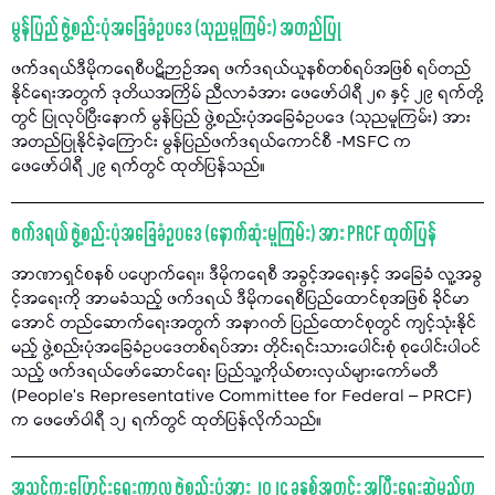
မွန်ပြည် ဖွဲ့စည်းပုံအခြေခံဥပဒေ (သုညမူကြမ်း) အတည်ပြု
ဖက်ဒရယ်ဒီမိုကရေစီပဋိဉာဉ်အရ ဖက်ဒရယ်ယူနစ်တစ်ရပ်အဖြစ် ရပ်တည်
နိုင်ရေးအတွက် ဒုတိယအကြိမ် ညီလာခံအား ဖေဖော်ဝါရီ ၂၈ နှင့် ၂၉ ရက်တို့
တွင် ပြုလုပ်ပြီးနောက် မွန်ပြည် ဖွဲ့စည်းပုံအခြေခံဥပဒေ (သုညမူကြမ်း) အား
အတည်ပြုနိုင်ခဲ့ကြောင်း မွန်ပြည်ဖက်ဒရယ်ကောင်စီ -MSFC က
ဖေဖော်ဝါရီ ၂၉ ရက်တွင် ထုတ်ပြန်သည်။
ဖက်ဒရယ် ဖွဲ့စည်းပုံအခြေခံဥပဒေ (နောက်ဆုံးမူကြမ်း) အား PRCF ထုတ်ပြန်
အာဏာရှင်စနစ် ပပျောက်ရေး၊ ဒီမိုကရေစီ အခွင့်အရေးနှင့် အခြေခံ လူ့အခွ
င့်အရေးကို အာမခံသည့် ဖက်ဒရယ် ဒီမိုကရေစီပြည်ထောင်စုအဖြစ် ခိုင်မာ
အောင် တည်ဆောက်ရေးအတွက် အနာဂတ် ပြည်ထောင်စုတွင် ကျင့်သုံးနိုင်
မည့် ဖွဲ့စည်းပုံအခြေခံဥပဒေတစ်ရပ်အား တိုင်းရင်းသားပေါင်းစုံ စုပေါင်းပါဝင်
သည့် ဖက်ဒရယ်ဖော်ဆောင်ရေး ပြည်သူ့ကိုယ်စားလှယ်များကော်မတီ
(People’s Representative Committee for Federal – PRCF)
က ဖေဖော်ဝါရီ ၁၂ ရက်တွင် ထုတ်ပြန်လိုက်သည်။
အသွင်ကူးပြောင်းရေးကာလ ဖွဲ့စည်းပုံအား ၂၀၂၄ ခုနှစ်အတွင်း အပြီးရေးဆွဲမည်ဟု