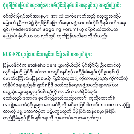
ဖိုရမ်ဖြစ်မြောက်ရေးအဖွဲ့အား စစ်ကိုင်းဖိုရမ်ဖက်ဒရေးရှင်းဟု အမည်ပြောင်း
စစ်ကိုင်းဖိုရမ်အင်အားစုများ အားလုံးတက်ရောက်သည့် စတုတ္ထအကြိမ်
မြောက် ညီလာခံ၌ ဖိုရမ်ဖြစ်မြောက်ရေးအဖွဲ့အား စစ်ကိုင်းဖိုရမ် ဖက်ဒရေး
ရှင်း (Federationof Sagaing Forum) ဟု ပြောင်းလဲသတ်မှတ်
ကြောင်း နိုဝင်ဘာ ၁၀ ရက်တွင် ထုတ်ပြန်အသိပေးလိုက်သည်။
NUG-K2C ပူးတွဲသတင်းစာရှင်းလင်းပွဲ အဓိကအချက်များ
မြန်မာနိုင်ငံက stakeholders များကိုယ်တိုင် ပိုင်ဆိုင်ပြီး ဦးဆောင်တဲ့
လုပ်ငန်းစဉ် ဖြစ်ဖို့၊ စစ်အာဏာရှင်စနစ်နှင့် ဗဟိုဦးစီးချုပ်ကိုင်မှုစနစ်ကို
နောက်ကြောင်းမပြန်စေမယ့်၊ ပြည်သူလူထုရဲ့ လိုလားမှုနဲ့လည်း ကိုက်ညီတဲ့၊
ဘုံနိုင်ငံရေးရည်မှန်းချက်ရရှိဖို့ တော်လှန်ရေးအဖွဲ့အစည်းများအကြား
တွေ့ဆုံဆွေးနွေးမှုလုပ်ငန်းစဥ်ကို အာဆီယံ တစ်နိုင်ငံချင်း
သော်လည်းကောင်း၊ စုပေါင်း၍သော်လည်းကောင်း ကူညီထောက်ခံ
အကျိုးဆောင်ပံ့ပိုးမှုများ ပေးအပ်ဖို့ လိုအပ်မှာ ဖြစ်ပါတယ်။ စကစက အဆိုပြု
ထားတဲ့ ရွေးကောက်ပွဲက ပဋိပက္ခတွေကို ပိုမို ပြင်းထန်စေမှာ ဖြစ်ပြီး
တည်ငြိမ်မှုနှင့် ငြိမ်းချမ်းရေးကို ယူဆောင်ပေးမှာမဟုတ်ဘူး။