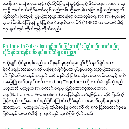
အမျိုးသားတန်းတူရေးနှင့် ကိုယ်ပိုင်ပြဋ္ဌာန်းခွင့်ရှိသည့် နိုင်ငံရေးအာဏာ ရယူ
ရာ၌ လက်နက်ကိုင်တော်လှန်သည့်လမ်းစဉ်မှတပါး အခြားမရှိသည့်အတွက်
ပြည်တွင်း၊ ပြည်ပရှိ မွန်ပြည်သူများအနေဖြင့် တော်လှန်ရေးအင်အားစုများနှင့်
ပူးပေါင်းပါဝင်ကြရန် မွန်ပြည်ဖက်ဒရယ်ကောင်စီ (MSFC) က ဖေဖော်ဝါရီ
၁၃ ရက်တွင် တိုက်တွန်းလိုက်သည်။
Bottom-Up Federalism ချဉ်းကပ်မှုဖြင့်သာ တိုင်းပြည်တည်ဆောက်မည်ဟု
တိုင်းရင်းသားနှင့် ဖက်ဒရယ်ကောင်စီများ ကြေညာ
ဗဟိုချုပ်ကိုင်မှုစနစ်သည် ဆယ်စုနှစ် ခုနနှစ်ခုကျော်တိုင် နက်ရှိုင်းသော
နိုင်ငံရေးပြဿနာများကို မဖြေရှင်းနိုင်ရုံမက ပိုမိုရှုပ်ထွေးသည့်ပြဿနာများ
ကို ဖြစ်ပေါ်စေသည့်အတွက် ယင်းစနစ်ကို ပြန်လည်အားကောင်းစေမည့် ဗဟို
အခြေပြု ဖက်ဒရယ်စနစ် (Holding Together) ကို လက်ခံကျင့်သုံးမည်
မဟုတ်ဘဲ ပြည်နယ်အားကောင်းရေးမှ ပြည်ထောင်စုအားကောင်း
ရေး(Bottom-up Federalism) အခြေခံချဉ်းကပ်မှုဖြင့်သာ တိုင်းပြည်ကို
ပြန်လည်တည်ဆောက်မည်ဖြစ်ကြောင်း တိုင်းရင်းသားတော်လှန်ရေးအဖွဲ့
အစည်းများ၊ ပြည်နယ်/လူမျိုးကိုယ်စားပြု ကောင်စီ ကိုးခုက ပြည်ထောင်စုနေ့
ဖြစ်သည့် ဖေဖော်ဝါရီ ၁၂ ရက်တွင် ထုတ်ပြန်လိုက်သည်။