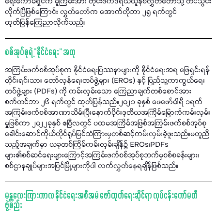
ရေးကော်မရှင်က မူကြမ်းအား တိုင်းဖက်ဒရယ်ယူနစ်လွှတ်တော်သို့ တင်သွင်း
လိုက်ပြီဖြစ်ကြောင်း လွှတ်တော်က အောက်တိုဘာ ၂၅ ရက်တွင်
ထုတ်ပြန်ကြေညာလိုက်သည်။
စစ်အုပ်စုရဲ့ “နိုင်ငံရေး” အတု
အကြမ်းဖက်စစ်အုပ်စုက နိုင်ငံရေးပြဿနာများကို နိုင်ငံရေးအရ ဖြေရှင်းရန်
တိုင်းရင်းသား တော်လှန်ရေးတပ်ဖွဲ့များ (EROs) နှင့် ပြည်သူ့ကာကွယ်ရေး
တပ်ဖွဲ့များ (PDFs) ကို ကမ်းလှမ်းသော ကြေညာချက်တစ်စောင်အား
စက်တင်ဘာ ၂၆ ရက်တွင် ထုတ်ပြန်သည်။၂၀၂၁ ခုနှစ် ဖေဖော်ဝါရီ ၁ရက်
အကြမ်းဖက်စစ်အာဏာသိမ်းပြီးနောက်ပိုင်းဒုတိယအကြိမ်မြောက်ကမ်းလှမ်း
မှုဖြစ်ကာ ၂၀၂၂ခုနှစ် ဧပြီလတွင် ပထမအကြိမ်အဖြစ်အကြမ်းဖက်စစ်အုပ်စု
ခေါင်းဆောင်ကိုယ်တိုင်ရုပ်မြင်သံကြားမှတစ်ဆင့်ကမ်းလှမ်းခဲ့ဖူးသည်။မတူညီ
သည့်အချက်မှာ ယခုတစ်ကြိမ်ကမ်းလှမ်းချိန်၌ EROs၊PDFs
များ၏စစ်ဆင်ရေးများကြောင့်အကြမ်းဖက်စစ်အုပ်စုဘက်မှစစ်စခန်းများ၊
စစ်ဌာနချုပ်များအပြင်မြို့များကိုပါ လက်လွှတ်နေရချိန်ဖြစ်သည်။
မန္တလေးကြားကာလ နိုင်ငံရေးအစီအမံ ဖော်ထုတ်ရေးဆိုင်ရာ လုပ်ငန်းကော်မတီ
ဖွဲ့စည်း