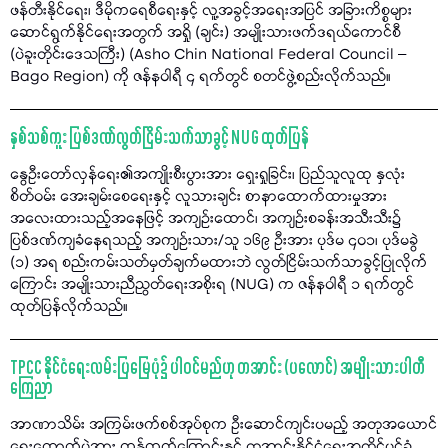
ဖန်တီးနိုင်ရေး၊ ဒီမိုကရေစီရေးနှင့် လူ့အခွင့်အရေးအပြင် အခြားကိစ္စများ
ဆောင်ရွက်နိုင်ရေးအတွက် အရှို (ချင်း) အမျိုးသားဖက်ဒရယ်ကောင်စီ
(ပဲခူးတိုင်းဒေသကြီး) (Asho Chin National Federal Council –
Bago Region) ကို ဇန်နဝါရီ ၄ ရက်တွင် စတင်ဖွဲ့စည်းလိုက်သည်။
နှစ်သစ်ကူး ပြစ်ဒဏ်လွတ်ငြိမ်းသက်သာခွင့် NUG ထုတ်ပြန်
နွေဦးတော်လှန်ရေး၏အကျိုးစီးပွားအား ရှေးရှုခြင်း၊ ပြည်သူလူထု နှလုံး
စိတ်ဝမ်း အေးချမ်းစေရေးနှင့် လူသားချင်း စာနာထောက်ထားမှုအား
အလေးထားသည့်အနေဖြင့် အကျဉ်းထောင်၊ အကျဉ်းစခန်းအသီးသီး၌
ပြစ်ဒဏ်ကျခံနေရသည့် အကျဉ်းသား/သူ ၁၆၉ ဦးအား ပုဒ်မ ၄၀၁၊ ပုဒ်မခွဲ
(၁) အရ စည်းကမ်းသတ်မှတ်ချက်မထားဘဲ လွတ်ငြိမ်းသက်သာခွင့်ပြုလိုက်
ကြောင်း အမျိုးသားညီညွတ်ရေးအစိုးရ (NUG) က ဇန်နဝါရီ ၁ ရက်တွင်
ထုတ်ပြန်လိုက်သည်။
TPCC နိုင်ငံရေးလမ်းပြမြေပုံ၌ ပါဝင်မည်ဟု တအာင်း (ပလောင်) အမျိုးသားပါတီ
ကြေညာ
အာဏာသိမ်း အကြမ်းဖက်စစ်အုပ်စုက ဦးဆောင်ကျင်းပမည့် အတုအယောင်
ရွေးကောက်ပွဲအား ကန့်ကွက်ကြောင်းနှင့် တအာင်းနိုင်ငံရေးအတိုင်ပင်ခံ