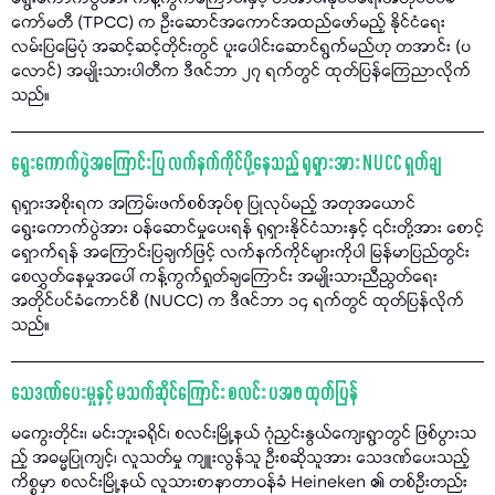
ကော်မတီ (TPCC) က ဦးဆောင်အကောင်အထည်ဖော်မည့် နိုင်ငံရေး
လမ်းပြမြေပုံ အဆင့်ဆင့်တိုင်းတွင် ပူးပေါင်းဆောင်ရွက်မည်ဟု တအာင်း (ပ
လောင်) အမျိုးသားပါတီက ဒီဇင်ဘာ ၂၇ ရက်တွင် ထုတ်ပြန်ကြေညာလိုက်
သည်။
ရွေးကောက်ပွဲအကြောင်းပြ လက်နက်ကိုင်ပို့နေသည့် ရုရှားအား NUCC ရှုတ်ချ
ရုရှားအစိုးရက အကြမ်းဖက်စစ်အုပ်စု ပြုလုပ်မည့် အတုအယောင်
ရွေးကောက်ပွဲအား ဝန်ဆောင်မှုပေးရန် ရုရှားနိုင်ငံသားနှင့် ၎င်းတို့အား စောင့်
ရှောက်ရန် အကြောင်းပြချက်ဖြင့် လက်နက်ကိုင်များကိုပါ မြန်မာပြည်တွင်း
စေလွှတ်နေမှုအပေါ် ကန့်ကွက်ရှုတ်ချကြောင်း အမျိုးသားညီညွတ်ရေး
အတိုင်ပင်ခံကောင်စီ (NUCC) က ဒီဇင်ဘာ ၁၄ ရက်တွင် ထုတ်ပြန်လိုက်
သည်။
သေဒဏ်ပေးမှုနှင့် မသက်ဆိုင်ကြောင်း စလင်း ပအဖ ထုတ်ပြန်
မကွေးတိုင်း၊ မင်းဘူးခရိုင်၊ စလင်းမြို့နယ် ဂုံညှင်းနွယ်ကျေးရွာတွင် ဖြစ်ပွားသ
ည့် အဓမ္မပြုကျင့်၊ လူသတ်မှု ကျူးလွန်သူ ဦးစဆိုသူအား သေဒဏ်ပေးသည့်
ကိစ္စမှာ စလင်းမြို့နယ် လူသားစာနာတာဝန်ခံ Heineken ၏ တစ်ဦးတည်း