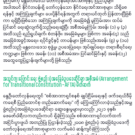
မူကြမ်းကို မန္တလေးဒေသ တော်လှန်ရေးအင်အားစုနှင့် ပြည်သူများ
အပါအဝင် နိုင်ငံတဝန်းရှိ တော်လှန်သော နိုင်ငံရေးအင်အားစုများ သိရှိစေ
ရန်နှင့် အကြံပြုချက်များ ပေးပို့နိုင်ရန်အတွက် တရားဝင်ထုတ် ပြန်ထားပြီဖြစ်
ကာ ရရှိပြီးဖြစ်သော အကြံပြုချက်များကို အခြေခံ၍ မူကြမ်းအား ထပ်မံ
ပြင်ဆင် ရေးဆွဲလျက်ရှိသည်။ရေးဆွဲပြီး အစီအမံမူကြမ်း အခန်း (၁) မှ (၃)
အထိသည် ရည်ရွယ်ချက်၊ စံတန်ဖိုး၊ အခြေခံမူများ ဖြစ်ကာ အခန်း(၄) သည်
အခြေခံအခွင့်အရေး၊ ရပိုင်ခွင့်နှင့် တာဝန်များ ဖြစ်သည်။အခန်း (၅) မှ (၁၀)
အထိသည် မန္တလေးဒေသ စုဖွဲ့မှု၊ ဥပဒေပြုရေး၊ အုပ်ချုပ်ရေး၊ တရားစီရင်ရေး
ကဏ္ဍများ ဖြစ်ကာ အခန်း (၁၁) အစီအမံအား ပြင်ဆင်ခြင်းနှင့် အခန်း(၁၂)
အထွေထွေပြဋ္ဌာန်းချက်များတို့ ဖြစ်သည်။
အသွင်ကူးပြောင်းရေး ဖွဲ့စည်းပုံအခြေခံဥပဒေဆိုင်ရာ အစီအမံ (Arrangement
for Transitional Constitution – AFTA) မိတ်ဆက်
နွေဦးတော်လှန်ရေးတွင် “စစ်အာဏာရှင်စနစ် ချုပ်ငြိမ်းရေးနှင့် ဖက်ဒရယ်ဒီမို
ကရေစီ ပြည်ထောင်စု တည်ဆောက်ရေး” ကို ကြွေးကြော်လာခဲ့သည်နှင့်အမျှ
ဖွဲ့စည်းပုံအခြေခံဥပဒေဆိုင်ရာ ဆွေးနွေးမှုများမှာလည်း ၂၀၂၁ ခုနှစ်၊
ဖေဖော်ဝါရီလကတည်းကပင် ရှိခဲ့ကြသည်။ စစ်အာဏာရှင်လက်ထက်
အငြင်းပွားဖွယ် အတည်ပြု ပြဌာန်းခဲ့သည့် ၂၀၀၈ ဖွဲ့စည်းပုံ အခြေခံဥပဒေကို
တော်လှန်ရေးအင်အားစုများက လက်မခံပဲ ဆန့်ကျင်ခဲ့ကြသလို၊