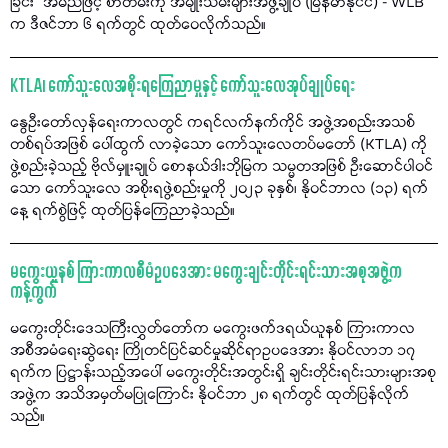
ခြင်း” အမည်ဖြင့် စာတမ်းကို အမျိုးသမီးများအဖွဲ့ချုပ် (မြန်မာနိုင်ငံ) - WLB
က ဒီဇင်ဘာ ၆ ရက်တွင် ထုတ်ဝေလိုက်သည်။
KTLA၊ ကော်သူးလေအစိုးရကြေညာမှုနှင့် ကော်သူးလေအုပ်ချုပ်ရေး
နွေဦးတော်လှန်ရေးကာလတွင် ကရင်လက်နက်ကိုင် အဖွဲ့အစည်းအသစ်
တစ်ရပ်အဖြစ် ပေါ်ထွက် လာခဲ့သော ကော်သူးလေတပ်မတော် (KTLA) ကို
ဖွဲ့စည်းခဲ့သည့် ဗိုလ်မှူးချုပ် စောနယ်ဒါးဘိုမြက သမ္မတအဖြစ် ဦးဆောင်ပါဝင်
သော ကော်သူးလေ အစိုးရဖွဲ့စည်းမှုကို ၂၀၂၃ ခုနှစ်၊ နိုဝင်ဘာလ (၁၃) ရက်
နေ့ ရက်စွဲဖြင့် ထုတ်ပြန်ကြေညာခဲ့သည်။
မကွေးယူနစ် ကြားကာလစီမံဥပဒေအား မကွေးချင်းတိုင်းရင်းသားအစုအဖွဲ့က
ကန့်ကွက်
မကွေးတိုင်းဒေသကြီးလွှတ်တော်က မကွေးဖက်ဒရယ်ယူနစ် ကြားကာလ
အစီအမံရေးဆွဲရေး ကြိုတင်ပြင်ဆင်မှုဆိုင်ရာဥပဒေအား နိုဝင်လာဘ ၁၇
ရက်က ပြဋ္ဌာန်းသည့်အပေါ် မကွေးတိုင်းအတွင်းရှိ ချင်းတိုင်းရင်းသားများအစု
အဖွဲ့က အသိအမှတ်မပြုကြောင်း နိုဝင်ဘာ ၂၈ ရက်တွင် ထုတ်ပြန်လိုက်
သည်။