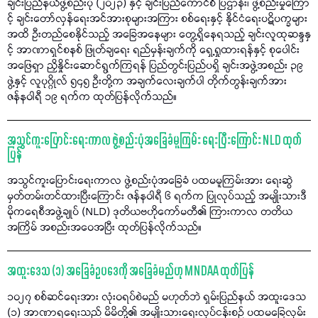
ချင်းပြည်နယ်ဖွဲ့စည်းပုံ (၂၀၂၃) နှင့် ချင်းပြည်ကောင်စီ ပြဌာန်း၊ ဖွဲ့စည်းမှုကြော
င့် ချင်းတော်လှန်ရေးအင်အားစုများအကြား စစ်ရေးနှင့် နိုင်ငံရေးပဋိပက္ခများ
အထိ ဦးတည်စေနိုင်သည့် အခြေအနေများ တွေ့ရှိနေရသည့် ချင်းလူထုဆန္ဒနှ
င့် အာဏာရှင်စနစ် ဖြုတ်ချရေး ရည်မှန်းချက်ကို ရှေ့ရှုထားရန်နှင့် စုပေါင်း
အဖြေရှာ ညှိနှိုင်းဆောင်ရွက်ကြရန် ပြည်တွင်းပြည်ပရှိ ချင်းအဖွဲ့အစည်း ၃၉
ဖွဲ့နှင့် လူပုဂ္ဂိုလ် ၅၄၅ ဦးတို့က အချက်လေးချက်ပါ တိုက်တွန်းချက်အား
ဇန်နဝါရီ ၁၉ ရက်က ထုတ်ပြန်လိုက်သည်။
အသွင်ကူးပြောင်းရေးကာလ ဖွဲ့စည်းပုံအခြေခံမူကြမ်း ရေးပြီးကြောင်း NLD ထုတ်
ပြန်
အသွင်ကူးပြောင်းရေးကာလ ဖွဲ့စည်းပုံအခြေခံ ပထမမူကြမ်းအား ရေးဆွဲ
မှတ်တမ်းတင်ထားပြီးကြောင်း ဇန်နဝါရီ ၆ ရက်က ပြုလုပ်သည့် အမျိုးသားဒီ
မိုကရေစီအဖွဲ့ချုပ် (NLD) ဒုတိယဗဟိုကော်မတီ၏ ကြားကာလ တတိယ
အကြိမ် အစည်းအဝေအပြီး ထုတ်ပြန်လိုက်သည်။
အထူးဒေသ (၁) အခြေခံဥပဒေကို အခြေခံမည်ဟု MNDAA ထုတ်ပြန်
၁၀၂၇ စစ်ဆင်ရေးအား လုံးဝရပ်စဲမည် မဟုတ်ဘဲ ရှမ်းပြည်နယ် အထူးဒေသ
(၁) အာဏာရရေးသည် မိမိတို့၏ အမျိုးသားရေးလုပ်ငန်းစဉ် ပထမခြေလှမ်း