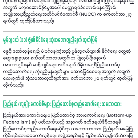
လုပ်ငန်းစဉ်များ၊ အရေးပေါ် တုံ့ပြန်မှုဆိုင်ရာ အစီအစဉ်များ ပြုလုပ်နေရသည့်
အတွက် မလုပ်ဆောင်နိုင်မှုအပေါ် မေတ္တာရပ်ခံတောင်းပန်ကြောင်း
အမျိုးသားညီညွတ်ရေးအတိုင်ပင်ခံကောင်စီ (NUCC) က စက်တင်ဘာ ၂၇
ရက်တွင် ထုတ်ပြန်ထားသည်။
မွန်လူငယ် (၁၁) ဖွဲ့၏ နိုင်ငံရေးဘုံသဘောတူညီချက် ထုတ်ပြန်
နွေဦးတော်လှန်ရေး၌ ပါဝင်နေကြသည့် မွန်လူငယ်များ၏ နိုင်ငံရေး တွေ့ဆုံ
ဆွေးနွေးမှုအား စက်တင်ဘာလအတွင်းက ပြုလုပ်ပြီးနောက်
အာဏာရှင်စနစ် ဆန့်ကျင်ရေး၊ ဖက်ဒရယ် ဒီမိုကရေစီပြည်ထောင်စု
တည်ဆောက်ရေး ဘုံရည်မှန်းချက်များ အောင်မြင်စေရေးအတွက် အချက်
လေးချက်ပါ ဘုံသဘောတူညီချက်အား စက်တင်ဘာ ၂၀ ရက်တွင် ထုတ်ပြန်
လိုက်သည်။
ပြည်နယ်/လူမျိုးကောင်စီများ ပြည်ထောင်စုတည်ဆောက်ရေး သဘောထား
ပြည်နယ်အားကောင်းရေးမှ ပြည်ထောင်စု အားကောင်းရေး (Bottom-up
Federalism) နှင့် ပတ်သက်သည့် အနာဂတ် ဖက်ဒရယ်ဒီမိုကရေစီ
ပြည်ထောင်စုတည်ဆောက်ရေးဆိုင်ရာ သဘောထားအား ပြည်နယ်အခြေပြု
တိုင်းရင်းသားခုခံတော်လှန်ရေး အဖွဲ့အစည်းနှင့် ပြည်နယ်/လူမျိုးကိုယ်စားပြု