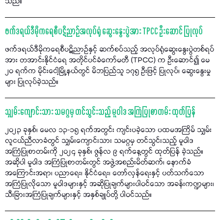
သည်။
ဖက်ဒရယ်ဒီမိုကရေစီပဋိညာဉ်အလုပ်ရုံ ဆွေးနွေးပွဲအား TPCC ဦးဆောင် ပြုလုပ်
ဖက်ဒရယ်ဒီမိုကရေစီပဋိညာဉ်နှင့် ဆက်စပ်သည့် အလုပ်ရုံဆွေးနွေးပွဲတစ်ရပ်
အား တအာင်းနိုင်ငံရေ အတိုင်ပင်ခံကော်မတီ (TPCC) က ဦးဆောင်၍ မေ
၂၀ ရက်က မိုင်းငေါ့မြို့နယ်တွင် မိဘပြည်သူ ၁၇၅ ဦးဖြင့် ပြုလုပ်၊ ဆွေးနွေးမှု
များ ပြုလုပ်ခဲ့သည်။
သျှမ်းကျောင်းသား သမဂ္ဂမှ တင်သွင်းသည့် မူဝါဒ အကြံပြုစာတမ်း ထုတ်ပြန်
၂၀၂၃ ခုနှစ်၊ မေလ ၁၃-၁၅ ရက်အတွင်း ကျင်းပခဲ့သော ပထမအကြိမ် သျှမ်း
လူငယ်ညီလာခံတွင် သျှမ်းကျောင်းသား သမဂ္ဂမှ တင်သွင်းသည့် မူဝါဒ
အကြံပြုစာတမ်းကို ၂၀၂၄ ခုနှစ်၊ ဇွန်လ ၉ ရက်နေ့တွင် ထုတ်ပြန် ခဲ့သည်။
အဆိုပါ မူဝါဒ အကြံပြုစာတမ်းတွင် အဖွဲ့အစည်းမိတ်ဆက်၊ နောက်ခံ
အကြောင်းအရာ၊ ပညာရေး၊ နိုင်ငံရေး၊ တော်လှန်ရေးနှင့် ပတ်သက်သော
အကြံပြုလိုသော မူဝါဒများနှင့် အဆိုပြုချက်များပါဝင်သော အခန်းကဏ္ဍများ၊
သီးခြားအကြံပြုချက်များနှင့် အနှစ်ချုပ်တို့ ပါဝင်သည်။