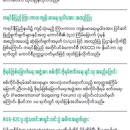
ကော်မတီက ထုတ်ပြန်လိုက်သည်။
ကရင်နီပြည် ကြားကာလ ကျန်းမာရေးမူဝါဒအား အတည်ပြု
ကရင်နီပြည်နယ်၌ ကျင့်သုံးမည့် ကြားကာလ ကျန်းမာရေးမူဝါဒအား ပြင်ဆင်
ဖြည့်စွက်ချက်များနှင့်အတူ ကောင်စီ၏ (၄၁) ကြိမ်မြောက် ပုံမှန်
အစည်းအဝေး၌ ဆုံးဖြတ်ချက်အမှတ် (၁/၄၁) ဖြင့် အတည်ပြု ပြဌာန်းလိုက်ပြီ
ဖြစ်ကြောင်း ကရင်နီပြည် အတိုင်ပင်ခံကောင်စီ (KSCC) က နိုဝင်ဘာ ၁၉
ရက်တွင် ကောင်စီဥက္ကဋ္ဌလက်မှတ်ဖြင့် ထုတ်ပြန်လိုက်သည်။
ဖိုရမ်ဖြစ်မြောက်ရေးအဖွဲ့အား စစ်ကိုင်းဖိုရမ်ဖက်ဒရေးရှင်းဟု အမည်ပြောင်း
စစ်ကိုင်းဖိုရမ်အင်အားစုများ အားလုံးတက်ရောက်သည့် စတုတ္ထအကြိမ်
မြောက် ညီလာခံ၌ ဖိုရမ်ဖြစ်မြောက်ရေးအဖွဲ့အား စစ်ကိုင်းဖိုရမ် ဖက်ဒရေး
ရှင်း (Federationof Sagaing Forum) ဟု ပြောင်းလဲသတ်မှတ်
ကြောင်း နိုဝင်ဘာ ၁၀ ရက်တွင် ထုတ်ပြန်အသိပေးလိုက်သည်။
NUG-K2C ပူးတွဲသတင်းစာရှင်းလင်းပွဲ အဓိကအချက်များ