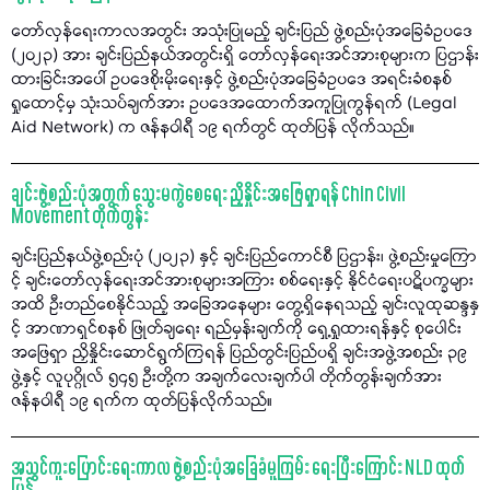
တော်လှန်ရေးကာလအတွင်း အသုံးပြုမည့် ချင်းပြည် ဖွဲ့စည်းပုံအခြေခံဥပဒေ
(၂၀၂၃) အား ချင်းပြည်နယ်အတွင်းရှိ တော်လှန်ရေးအင်အားစုများက ပြဌာန်း
ထားခြင်းအပေါ် ဥပဒေစိုးမိုးရေးနှင့် ဖွဲ့စည်းပုံအခြေခံဥပဒေ အရင်းခံစနစ်
ရှုထောင့်မှ သုံးသပ်ချက်အား ဥပဒေအထောက်အကူပြုကွန်ရက် (Legal
Aid Network) က ဇန်နဝါရီ ၁၉ ရက်တွင် ထုတ်ပြန် လိုက်သည်။
ချင်းဖွဲ့စည်းပုံအတွက် သွေးမကွဲစေရေး ညှိနှိုင်းအဖြေရှာရန် Chin Civil
Movement တိုက်တွန်း
ချင်းပြည်နယ်ဖွဲ့စည်းပုံ (၂၀၂၃) နှင့် ချင်းပြည်ကောင်စီ ပြဌာန်း၊ ဖွဲ့စည်းမှုကြော
င့် ချင်းတော်လှန်ရေးအင်အားစုများအကြား စစ်ရေးနှင့် နိုင်ငံရေးပဋိပက္ခများ
အထိ ဦးတည်စေနိုင်သည့် အခြေအနေများ တွေ့ရှိနေရသည့် ချင်းလူထုဆန္ဒနှ
င့် အာဏာရှင်စနစ် ဖြုတ်ချရေး ရည်မှန်းချက်ကို ရှေ့ရှုထားရန်နှင့် စုပေါင်း
အဖြေရှာ ညှိနှိုင်းဆောင်ရွက်ကြရန် ပြည်တွင်းပြည်ပရှိ ချင်းအဖွဲ့အစည်း ၃၉
ဖွဲ့နှင့် လူပုဂ္ဂိုလ် ၅၄၅ ဦးတို့က အချက်လေးချက်ပါ တိုက်တွန်းချက်အား
ဇန်နဝါရီ ၁၉ ရက်က ထုတ်ပြန်လိုက်သည်။
အသွင်ကူးပြောင်းရေးကာလ ဖွဲ့စည်းပုံအခြေခံမူကြမ်း ရေးပြီးကြောင်း NLD ထုတ်