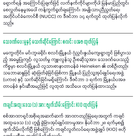
ရှောက်ရန် အကြောင်းပြချက်ဖြင့် လက်နက်ကိုင်များကိုပါ မြန်မာပြည်တွင်း
စေလွှတ်နေမှုအပေါ် ကန့်ကွက်ရှုတ်ချကြောင်း အမျိုးသားညီညွတ်ရေး
အတိုင်ပင်ခံကောင်စီ (NUCC) က ဒီဇင်ဘာ ၁၄ ရက်တွင် ထုတ်ပြန်လိုက်
သည်။
သေဒဏ်ပေးမှုနှင့် မသက်ဆိုင်ကြောင်း စလင်း ပအဖ ထုတ်ပြန်
မကွေးတိုင်း၊ မင်းဘူးခရိုင်၊ စလင်းမြို့နယ် ဂုံညှင်းနွယ်ကျေးရွာတွင် ဖြစ်ပွားသ
ည့် အဓမ္မပြုကျင့်၊ လူသတ်မှု ကျူးလွန်သူ ဦးစဆိုသူအား သေဒဏ်ပေးသည့်
ကိစ္စမှာ စလင်းမြို့နယ် လူသားစာနာတာဝန်ခံ Heineken ၏ တစ်ဦးတည်း
သဘောဆန္ဒဖြင့် ဆုံးဖြတ်ခဲ့ခြင်းဖြစ်ကာ မြို့နယ် ပြည်သူ့အုပ်ချုပ်ရေးအဖွဲ့
(ပကဖ) နှင့် သက်ဆိုင်ခြင်းမရှိကြောင်း ဒီဇင်ဘာ ၁ ရက်က မြို့နယ်ပအဖ
တာဝန်ခံ နှင်းဆီအမည်ဖြင့် လူထုထံ အသိပေး ထုတ်ပြန်ထားသည်။
ကချင်အထူးဒေသ (၁) အား ဖျက်သိမ်းကြောင်း KIO ထုတ်ပြန်
စစ်အာဏာရှင်အစိုးရအဆက်ဆက် အာဏာတည်မြဲရေးအတွက် ကချင်
အထူးဒေသ (၁) ဟူ၍ ခွဲခြားအုပ်ချုပ်ထားမှုအား နိုဝင်ဘာ ၂၈ ရက်မှစ၍
ဖျက်သိမ်းလိုက်ပြီ ဖြစ်ကြောင်း ကချင်လွတ်လပ်ရေးအဖွဲ့ချုပ် (KIO) ဗဟို