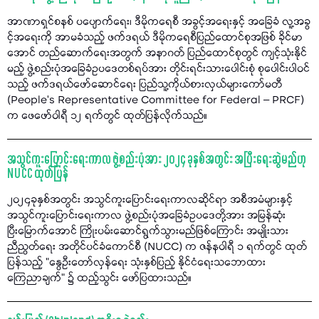
အာဏာရှင်စနစ် ပပျောက်ရေး၊ ဒီမိုကရေစီ အခွင့်အရေးနှင့် အခြေခံ လူ့အခွ
င့်အရေးကို အာမခံသည့် ဖက်ဒရယ် ဒီမိုကရေစီပြည်ထောင်စုအဖြစ် ခိုင်မာ
အောင် တည်ဆောက်ရေးအတွက် အနာဂတ် ပြည်ထောင်စုတွင် ကျင့်သုံးနိုင်
မည့် ဖွဲ့စည်းပုံအခြေခံဥပဒေတစ်ရပ်အား တိုင်းရင်းသားပေါင်းစုံ စုပေါင်းပါဝင်
သည့် ဖက်ဒရယ်ဖော်ဆောင်ရေး ပြည်သူ့ကိုယ်စားလှယ်များကော်မတီ
(People’s Representative Committee for Federal – PRCF)
က ဖေဖော်ဝါရီ ၁၂ ရက်တွင် ထုတ်ပြန်လိုက်သည်။
အသွင်ကူးပြောင်းရေးကာလ ဖွဲ့စည်းပုံအား ၂၀၂၄ ခုနှစ်အတွင်း အပြီးရေးဆွဲမည်ဟု
NUCC ထုတ်ပြန်
၂၀၂၄ခုနှစ်အတွင်း အသွင်ကူးပြောင်းရေးကာလဆိုင်ရာ အစီအမံများနှင့်
အသွင်ကူးပြောင်းရေးကာလ ဖွဲ့စည်းပုံအခြေခံဥပဒေတို့အား အမြန်ဆုံး
ပြီးမြောက်အောင် ကြိုးပမ်းဆောင်ရွက်သွားမည်ဖြစ်ကြောင်း အမျိုးသား
ညီညွတ်ရေး အတိုင်ပင်ခံကောင်စီ (NUCC) က ဇန်နဝါရီ ၁ ရက်တွင် ထုတ်
ပြန်သည့် "နွေဦးတော်လှန်ရေး သုံးနှစ်ပြည့် နိုင်ငံရေးသဘောထား
ကြေညာချက်" ၌ ထည့်သွင်း ဖော်ပြထားသည်။