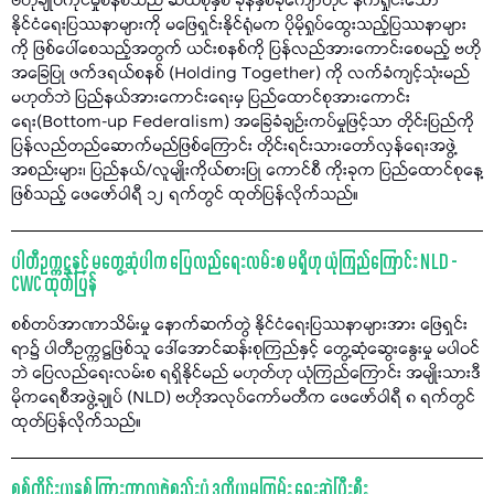
ဗဟိုချုပ်ကိုင်မှုစနစ်သည် ဆယ်စုနှစ် ခုနနှစ်ခုကျော်တိုင် နက်ရှိုင်းသော
နိုင်ငံရေးပြဿနာများကို မဖြေရှင်းနိုင်ရုံမက ပိုမိုရှုပ်ထွေးသည့်ပြဿနာများ
ကို ဖြစ်ပေါ်စေသည့်အတွက် ယင်းစနစ်ကို ပြန်လည်အားကောင်းစေမည့် ဗဟို
အခြေပြု ဖက်ဒရယ်စနစ် (Holding Together) ကို လက်ခံကျင့်သုံးမည်
မဟုတ်ဘဲ ပြည်နယ်အားကောင်းရေးမှ ပြည်ထောင်စုအားကောင်း
ရေး(Bottom-up Federalism) အခြေခံချဉ်းကပ်မှုဖြင့်သာ တိုင်းပြည်ကို
ပြန်လည်တည်ဆောက်မည်ဖြစ်ကြောင်း တိုင်းရင်းသားတော်လှန်ရေးအဖွဲ့
အစည်းများ၊ ပြည်နယ်/လူမျိုးကိုယ်စားပြု ကောင်စီ ကိုးခုက ပြည်ထောင်စုနေ့
ဖြစ်သည့် ဖေဖော်ဝါရီ ၁၂ ရက်တွင် ထုတ်ပြန်လိုက်သည်။
ပါတီဥက္ကဋ္ဌနှင့် မတွေ့ဆုံပါက ပြေလည်ရေးလမ်းစ မရှိဟု ယုံကြည်ကြောင်း NLD -
CWC ထုတ်ပြန်
စစ်တပ်အာဏာသိမ်းမှု နောက်ဆက်တွဲ နိုင်ငံရေးပြဿနာများအား ဖြေရှင်း
ရာ၌ ပါတီဥက္ကဋ္ဌဖြစ်သူ ဒေါ်အောင်ဆန်းစုကြည်နှင့် တွေ့ဆုံဆွေးနွေးမှု မပါဝင်
ဘဲ ပြေလည်ရေးလမ်းစ ရရှိနိုင်မည် မဟုတ်ဟု ယုံကြည်ကြောင်း အမျိုးသားဒီ
မိုကရေစီအဖွဲ့ချုပ် (NLD) ဗဟိုအလုပ်ကော်မတီက ဖေဖော်ဝါရီ ၈ ရက်တွင်
ထုတ်ပြန်လိုက်သည်။
စစ်ကိုင်းယူနစ် ကြားကာလဖွဲ့စည်းပုံ ဒုတိယမူကြမ်း ရေးဆွဲပြီးစီး