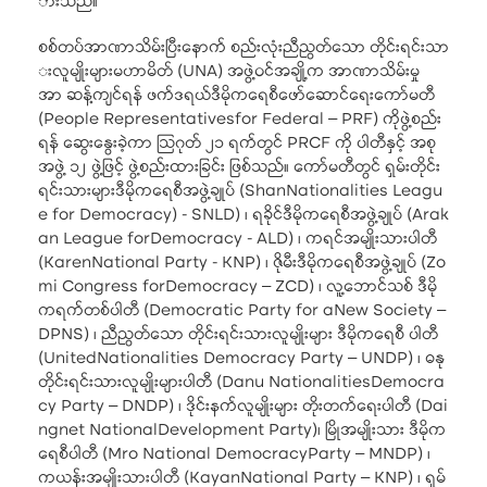
ားသည်။
စစ်တပ်အာဏာသိမ်းပြီးနောက် စည်းလုံးညီညွတ်သော တိုင်းရင်းသာ
းလူမျိုးများမဟာမိတ် (UNA) အဖွဲ့ဝင်အချို့က အာဏာသိမ်းမှု
အာ ဆန့်ကျင်ရန် ဖက်ဒရယ်ဒီမိုကရေစီဖော်ဆောင်ရေးကော်မတီ
(People Representativesfor Federal – PRF) ကိုဖွဲ့စည်း
ရန် ဆွေးနွေးခဲ့ကာ သြဂုတ် ၂၁ ရက်တွင် PRCF ကို ပါတီနှင့် အစု
အဖွဲ့ ၁၂ ဖွဲ့ဖြင့် ဖွဲ့စည်းထားခြင်း ဖြစ်သည်။ ကော်မတီတွင် ရှမ်းတိုင်း
ရင်းသားများဒီမိုကရေစီအဖွဲ့ချုပ် (ShanNationalities Leagu
e for Democracy) - SNLD) ၊ ရခိုင်ဒီမိုကရေစီအဖွဲ့ချုပ် (Arak
an League forDemocracy - ALD) ၊ ကရင်အမျိုးသားပါတီ
(KarenNational Party - KNP) ၊ ဇိုမီးဒီမိုကရေစီအဖွဲ့ချုပ် (Zo
mi Congress forDemocracy – ZCD) ၊ လူ့ဘောင်သစ် ဒီမို
ကရက်တစ်ပါတီ (Democratic Party for aNew Society –
DPNS) ၊ ညီညွတ်သော တိုင်းရင်းသားလူမျိုးများ ဒီမိုကရေစီ ပါတီ
(UnitedNationalities Democracy Party – UNDP) ၊ ဓနု
တိုင်းရင်းသားလူမျိုးများပါတီ (Danu NationalitiesDemocra
cy Party – DNDP) ၊ ဒိုင်းနက်လူမျိုးများ တိုးတက်ရေးပါတီ (Dai
ngnet NationalDevelopment Party)၊ မြိုအမျိုးသား ဒီမိုက
ရေစီပါတီ (Mro National DemocracyParty – MNDP) ၊
ကယန်းအမျိုးသားပါတီ (KayanNational Party – KNP) ၊ ရှမ်