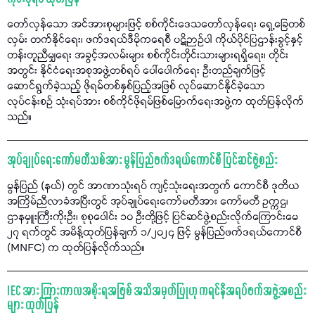
တော်လှန်သော အင်အားစုများဖြင့် စစ်ကိုင်းဒေသတော်လှန်ရေး ရှေ့ခြေတစ်
လှမ်း တက်နိုင်ရေး၊ ဖက်ဒရယ်ဒီမိုကရေစီ ပဋိဉာဉ်ပါ ကိုယ်ပိုင်ပြဌာန်းခွင့်နှင့်
တန်းတူညီမျှရေး အခွင့်အလမ်းများ စစ်ကိုင်းတိုင်းသားများရရှိရေး၊ တိုင်း
အတွင်း နိုင်ငံရေးအစုအဖွဲ့တစ်ရပ် ပေါ်ပေါက်ရေး ဦးတည်ချက်ဖြင့်
ဆောင်ရွက်ခဲ့သည့် ဖိုရမ်တစ်နှစ်ပြည့်အဖြစ် လုပ်ဆောင်နိုင်ခဲ့သော
လုပ်ငန်းစဉ် သုံးရပ်အား စစ်ကိုင်ဖိုရမ်ဖြစ်မြောက်ရေးအဖွဲ့က ထုတ်ပြန်လိုက်
သည်။
အုပ်ချုပ်ရေးကော်မတီသစ်အား မွန်ပြည်ဖက်ဒရယ်ကောင်စီ ပြင်ဆင်ဖွဲ့စည်း
မွန်ပြည် (နယ်) တွင် အာဏာသုံးရပ် ကျင့်သုံးရေးအတွက် ကောင်စီ ဒုတိယ
အကြိမ်ညီလာခံအပြီးတွင် အုပ်ချုပ်ရေးကော်မတီအား ကော်မတီ ဥက္ကဌ၊
ဌာနမှူးကြီးကိုးဦး၊ စုစုပေါင်း ၁၀ ဦးတို့ဖြင့် ပြင်ဆင်ဖွဲ့စည်းလိုက်ကြောင်းမေ
၂၇ ရက်တွင် အမိန့်ထုတ်ပြန်ချက် ၁/၂၀၂၄ ဖြင့် မွန်ပြည်ဖက်ဒရယ်ကောင်စီ
(MNFC) က ထုတ်ပြန်လိုက်သည်။
IEC အား ကြားကာလအစိုးရအဖြစ် အသိအမှတ်ပြုဟု ကရင်နီအရပ်ဖက်အဖွဲ့အစည်း
များ ထုတ်ပြန်