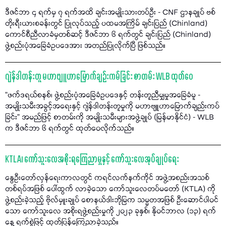
ဒီဇင်ဘာ ၄ ရက်မှ ၇ ရက်အထိ ချင်းအမျိုးသားတပ်ဦး - CNF ဌာနချုပ် ဗစ်
တိုးရီးယားစခန်းတွင် ပြုလုပ်သည့် ပထမအကြိမ် ချင်းပြည် (Chinland)
ကောင်စီညီလာခံမှတစ်ဆင့် ဒီဇင်ဘာ ၆ ရက်တွင် ချင်းပြည် (Chinland)
ဖွဲ့စည်းပုံအခြေခံဥပဒေအား အတည်ပြုလိုက်ပြီ ဖြစ်သည်။
ဂျဲန်ဒါတန်းတူ မဟာဗျူဟာမြောက်ချဉ်းကမ်ခြင်း စာတမ်း WLB ထုတ်ဝေ
“ဖက်ဒရယ်စနစ်၊ ဖွဲ့စည်းပုံအခြေခံဥပဒေနှင့် တန်းတူညီမျှမှုအခြေခံမူ -
အမျိုးသမီးအခွင့်အရေးနှင့် ဂျဲန်ဒါတန်းတူမှုကို မဟာဗျူဟာမြောက်ချည်းကပ်
ခြင်း” အမည်ဖြင့် စာတမ်းကို အမျိုးသမီးများအဖွဲ့ချုပ် (မြန်မာနိုင်ငံ) - WLB
က ဒီဇင်ဘာ ၆ ရက်တွင် ထုတ်ဝေလိုက်သည်။
KTLA၊ ကော်သူးလေအစိုးရကြေညာမှုနှင့် ကော်သူးလေအုပ်ချုပ်ရေး
နွေဦးတော်လှန်ရေးကာလတွင် ကရင်လက်နက်ကိုင် အဖွဲ့အစည်းအသစ်
တစ်ရပ်အဖြစ် ပေါ်ထွက် လာခဲ့သော ကော်သူးလေတပ်မတော် (KTLA) ကို
ဖွဲ့စည်းခဲ့သည့် ဗိုလ်မှူးချုပ် စောနယ်ဒါးဘိုမြက သမ္မတအဖြစ် ဦးဆောင်ပါဝင်
သော ကော်သူးလေ အစိုးရဖွဲ့စည်းမှုကို ၂၀၂၃ ခုနှစ်၊ နိုဝင်ဘာလ (၁၃) ရက်
နေ့ ရက်စွဲဖြင့် ထုတ်ပြန်ကြေညာခဲ့သည်။