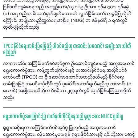
အလေးထားသည့်အနေဖြင့် အကျဉ်းထောင်၊ အကျဉ်းစခန်းအသီးသီး၌
ပြစ်ဒဏ်ကျခံနေရသည့် အကျဉ်းသား/သူ ၁၆၉ ဦးအား ပုဒ်မ ၄၀၁၊ ပုဒ်မခွဲ
(၁) အရ စည်းကမ်းသတ်မှတ်ချက်မထားဘဲ လွတ်ငြိမ်းသက်သာခွင့်ပြုလိုက်
ကြောင်း အမျိုးသားညီညွတ်ရေးအစိုးရ (NUG) က ဇန်နဝါရီ ၁ ရက်တွင်
ထုတ်ပြန်လိုက်သည်။
TPCC နိုင်ငံရေးလမ်းပြမြေပုံ၌ ပါဝင်မည်ဟု တအာင်း (ပလောင်) အမျိုးသားပါတီ
ကြေညာ
အာဏာသိမ်း အကြမ်းဖက်စစ်အုပ်စုက ဦးဆောင်ကျင်းပမည့် အတုအယောင်
ရွေးကောက်ပွဲအား ကန့်ကွက်ကြောင်းနှင့် တအာင်းနိုင်ငံရေးအတိုင်ပင်ခံ
ကော်မတီ (TPCC) က ဦးဆောင်အကောင်အထည်ဖော်မည့် နိုင်ငံရေး
လမ်းပြမြေပုံ အဆင့်ဆင့်တိုင်းတွင် ပူးပေါင်းဆောင်ရွက်မည်ဟု တအာင်း (ပ
လောင်) အမျိုးသားပါတီက ဒီဇင်ဘာ ၂၇ ရက်တွင် ထုတ်ပြန်ကြေညာလိုက်
သည်။
ရွေးကောက်ပွဲအကြောင်းပြ လက်နက်ကိုင်ပို့နေသည့် ရုရှားအား NUCC ရှုတ်ချ
ရုရှားအစိုးရက အကြမ်းဖက်စစ်အုပ်စု ပြုလုပ်မည့် အတုအယောင်
ရွေးကောက်ပွဲအား ဝန်ဆောင်မှုပေးရန် ရုရှားနိုင်ငံသားနှင့် ၎င်းတို့အား စောင့်