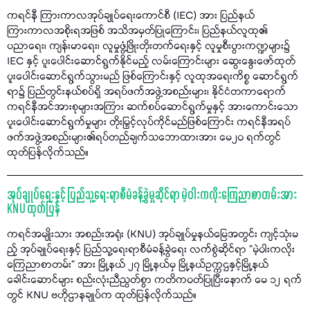
ကရင်နီ ကြားကာလအုပ်ချုပ်ရေးကောင်စီ (IEC) အား ပြည်နယ်
ကြားကာလအစိုးရအဖြစ် အသိအမှတ်ပြုကြောင်း၊ ပြည်နယ်လူထု၏
ပညာရေး၊ ကျန်းမာရေး၊ လူမှုဖွံ့ဖြိုးတိုးတက်ရေးနှင့် လူမှုစီးပွားကဏ္ဍများ၌
IEC နှင့် ပူးပေါင်းဆောင်ရွက်နိုင်မည့် လမ်းကြောင်းများ ဆွေးနွေးဖော်ထုတ်
ပူးပေါင်းဆောင်ရွက်သွားမည် ဖြစ်ကြောင်းနှင့် လူထုအရေးကိစ္စ ဆောင်ရွက်
ရာ၌ ပြည်တွင်းနယ်စပ်ရှိ အရပ်ဖက်အဖွဲ့အစည်းများ၊ နိုင်ငံတကာရောက်
ကရင်နီအင်အားစုများအကြား ဆက်စပ်ဆောင်ရွက်မှုနှင့် အားကောင်းသော
ပူးပေါင်းဆောင်ရွက်မှုများ တိုးမြှင့်လုပ်ကိုင်မည်ဖြစ်ကြောင်း ကရင်နီအရပ်
ဖက်အဖွဲ့အစည်းများ၏ရပ်တည်ချက်သဘောထားအား မေ၂၀ ရက်တွင်
ထုတ်ပြန်လိုက်သည်။
အုပ်ချုပ်ရေးနှင့် ပြည်သူ့ရေးရာစီမံခန့်ခွဲမှုဆိုင်ရာ မဲ့ဝါးကလိုးကြေညာစာတမ်းအား
KNU ထုတ်ပြန်
ကရင်အမျိုးသား အစည်းအရုံး (KNU) အုပ်ချုပ်မှုနယ်မြေအတွင်း ကျင့်သုံးမ
ည့် အုပ်ချုပ်ရေးနှင့် ပြည်သူ့ရေးရာစီမံခန့်ခွဲရေး လက်စွဲဆိုင်ရာ "မဲ့ဝါးကလိုး
ကြေညာစာတမ်း" အား မြို့နယ် ၂၇ မြို့နယ်မှ မြို့နယ်ဥက္ကဌနှင့်မြို့နယ်
ခေါင်းဆောင်များ စည်းလုံးညီညွတ်စွာ ကတိကဝတ်ပြုပြီးနောက် မေ ၁၂ ရက်
တွင် KNU ဗဟိုဌာနချုပ်က ထုတ်ပြန်လိုက်သည်။