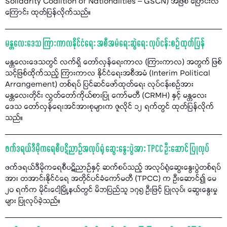
Solidarity Coalition of Nationalities – GSCN) အဖြစ် ပြောင်းလဲ
ကြောင်း ထုတ်ပြန်လိုက်သည်။
မန္တလေးဒေသ ကြားကာလနိုင်ငံရေး အစီအမံရေးဆွဲရေး လုပ်ငန်းစဉ် ထုတ်ပြန်
မန္တလေးဒေသတွင် လက်ရှိ တော်လှန်ရေးကာလ (ကြားကာလ) အတွက် ဖြစ်
သင့်ဖြစ်ထိုက်သည့် ကြားကာလ နိုင်ငံရေးအစီအမံ (Interim Political
Arrangement) တစ်ရပ် ပြင်ဆင်ဖော်ထုတ်ရေး လုပ်ငန်းစဉ်အား
မန္တလေးတိုင်း လွှတ်တော်ကိုယ်စားပြု ကော်မတီ (CRMH) နှင့် မန္တလေး
ဒေသ တော်လှန်ရေးအင်အားစုများက ဇူလိုင် ၁၂ ရက်တွင် ထုတ်ပြန်လိုက်
သည်။
ဖက်ဒရယ်ဒီမိုကရေစီပဋိညာဉ်အလုပ်ရုံ ဆွေးနွေးပွဲအား TPCC ဦးဆောင် ပြုလုပ်
ဖက်ဒရယ်ဒီမိုကရေစီပဋိညာဉ်နှင့် ဆက်စပ်သည့် အလုပ်ရုံဆွေးနွေးပွဲတစ်ရပ်
အား တအာင်းနိုင်ငံရေ အတိုင်ပင်ခံကော်မတီ (TPCC) က ဦးဆောင်၍ မေ
၂၀ ရက်က မိုင်းငေါ့မြို့နယ်တွင် မိဘပြည်သူ ၁၇၅ ဦးဖြင့် ပြုလုပ်၊ ဆွေးနွေးမှု
များ ပြုလုပ်ခဲ့သည်။