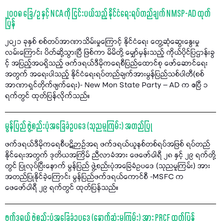
၂၀၀၈ ခြေ/ဥ နှင့် NCA ကို ငြင်းပယ်သည့် နိုင်ငံရေးရပ်တည်ချက် NMSP-AD ထုတ်
ပြန်
၂၀၂၁ ခုနှစ် စစ်တပ်အာဏာသိမ်းမှုကြောင့် နိုင်ငံရေး တွေ့ဆုံဆွေးနွေးမှု
လမ်းကြောင်း ပိတ်ဆို့သွားပြီ ဖြစ်ကာ မိမိတို့ မျှော်မှန်းသည့် ကိုယ်ပိုင်ပြဌာန်းခွ
င့် အပြည့်အဝရှိသည့် ဖက်ဒရယ်ဒီမိုကရေစီပြည်ထောင်စု ဖော်ဆောင်ရေး
အတွက် အရေးပါသည့် နိုင်ငံရေးရပ်တည်ချက်အားမွန်ပြည်သစ်ပါတီ(စစ်
အာဏာရှင်တိုက်ဖျက်ရေး)- New Mon State Party – AD က ဧပြီ ၁
ရက်တွင် ထုတ်ပြန်လိုက်သည်။
မွန်ပြည် ဖွဲ့စည်းပုံအခြေခံဥပဒေ (သုညမူကြမ်း) အတည်ပြု
ဖက်ဒရယ်ဒီမိုကရေစီပဋိဉာဉ်အရ ဖက်ဒရယ်ယူနစ်တစ်ရပ်အဖြစ် ရပ်တည်
နိုင်ရေးအတွက် ဒုတိယအကြိမ် ညီလာခံအား ဖေဖော်ဝါရီ ၂၈ နှင့် ၂၉ ရက်တို့
တွင် ပြုလုပ်ပြီးနောက် မွန်ပြည် ဖွဲ့စည်းပုံအခြေခံဥပဒေ (သုညမူကြမ်း) အား
အတည်ပြုနိုင်ခဲ့ကြောင်း မွန်ပြည်ဖက်ဒရယ်ကောင်စီ -MSFC က
ဖေဖော်ဝါရီ ၂၉ ရက်တွင် ထုတ်ပြန်သည်။
ဖက်ဒရယ် ဖွဲ့စည်းပုံအခြေခံဥပဒေ (နောက်ဆုံးမူကြမ်း) အား PRCF ထုတ်ပြန်