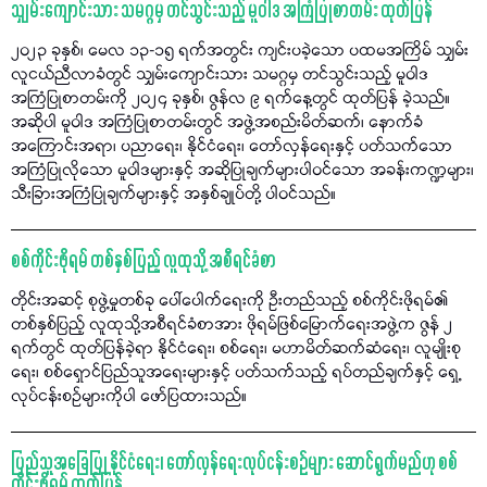
သျှမ်းကျောင်းသား သမဂ္ဂမှ တင်သွင်းသည့် မူဝါဒ အကြံပြုစာတမ်း ထုတ်ပြန်
၂၀၂၃ ခုနှစ်၊ မေလ ၁၃-၁၅ ရက်အတွင်း ကျင်းပခဲ့သော ပထမအကြိမ် သျှမ်း
လူငယ်ညီလာခံတွင် သျှမ်းကျောင်းသား သမဂ္ဂမှ တင်သွင်းသည့် မူဝါဒ
အကြံပြုစာတမ်းကို ၂၀၂၄ ခုနှစ်၊ ဇွန်လ ၉ ရက်နေ့တွင် ထုတ်ပြန် ခဲ့သည်။
အဆိုပါ မူဝါဒ အကြံပြုစာတမ်းတွင် အဖွဲ့အစည်းမိတ်ဆက်၊ နောက်ခံ
အကြောင်းအရာ၊ ပညာရေး၊ နိုင်ငံရေး၊ တော်လှန်ရေးနှင့် ပတ်သက်သော
အကြံပြုလိုသော မူဝါဒများနှင့် အဆိုပြုချက်များပါဝင်သော အခန်းကဏ္ဍများ၊
သီးခြားအကြံပြုချက်များနှင့် အနှစ်ချုပ်တို့ ပါဝင်သည်။
စစ်ကိုင်းဖိုရမ် တစ်နှစ်ပြည့် လူထုသို့ အစီရင်ခံစာ
တိုင်းအဆင့် စုဖွဲ့မှုတစ်ခု ပေါ်ပေါက်ရေးကို ဦးတည်သည့် စစ်ကိုင်းဖိုရမ်၏
တစ်နှစ်ပြည့် လူထုသို့အစီရင်ခံစာအား ဖိုရမ်ဖြစ်မြောက်ရေးအဖွဲ့က ဇွန် ၂
ရက်တွင် ထုတ်ပြန်ခဲ့ရာ နိုင်ငံရေး၊ စစ်ရေး၊ မဟာမိတ်ဆက်ဆံရေး၊ လူမျိုးစု
ရေး၊ စစ်ရှောင်ပြည်သူအရေးများနှင့် ပတ်သက်သည့် ရပ်တည်ချက်နှင့် ရှေ့
လုပ်ငန်းစဉ်များကိုပါ ဖော်ပြထားသည်။
ပြည်သူအခြေပြု နိုင်ငံရေး၊ တော်လှန်ရေးလုပ်ငန်းစဉ်များ ဆောင်ရွက်မည်ဟု စစ်
ကိုင်းဖိုရမ် ထုတ်ပြန်