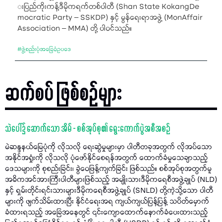
းပြည်ကိုးကန့်ဒီမိုကရက်တစ်ပါတီ (Shan State KokangDe
mocratic Party – SSKDP) နှင့် မွန်ရေးရာအဖွဲ့ (MonAffair
Association – MMA) တို့ ပါဝင်သည်။
#
ဖွဲ့စည်းပုံအခြေခံဥပဒေ
ဆက်စပ် ဖြစ်စဉ်များ
သဲပေါ်၌ ဆောက်သော အိမ် - စစ်အုပ်စု၏ ရွေးကောက်ပွဲအစီအစဉ်
မဲဆန္ဒနယ်မြေပုံကို လိုသလို​ ရေးဆွဲမှုများမှာ ပါတီတခုအတွက် လိုအပ်သော
အနိုင်အရှုံးကို လိုသလို ပုံဖော်နိုင်စေရန်အတွက် ထောက်ခံမှုသေချာသည့်
ဒေသများကို စုစည်းခြင်း၊ ခွဲဝေဖြန့်ကျက်ခြင်း ဖြစ်သည်။ စစ်အုပ်စုအတွက်မူ
အဓိကအင်အားကြီးပါတီများဖြစ်သည့်​ အမျိုးသားဒီမိုကရေစီအဖွဲ့ချုပ် (NLD)
နှင့် ရှမ်းတိုင်းရင်းသားများဒီမိုကရေစီအဖွဲ့ချုပ် (SNLD) တို့ကဲ့သို့သော ပါတီ
များကို ဖျက်သိမ်းထားပြီး နိုင်ငံရေးအရ ကျယ်ကျယ်ပြန့်ပြန့် သပိတ်မှောက်
ခံထားရသည့် အခြေအနေတွင် ၎င်းကျောထောက်နောက်ခံပေးထားသည့်