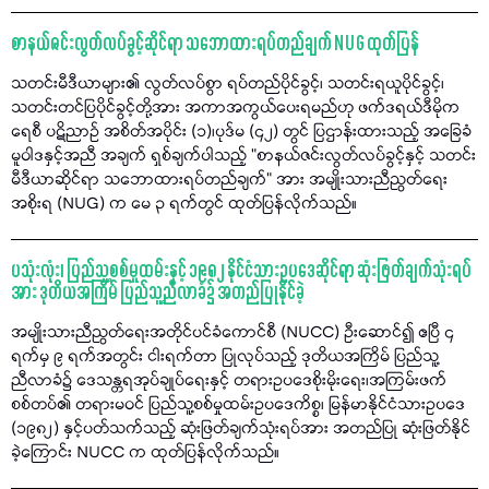
စာနယ်ဇင်းလွတ်လပ်ခွင့်ဆိုင်ရာ သဘောထားရပ်တည်ချက် NUG ထုတ်ပြန်
သတင်းမီဒီယာများ၏ လွတ်လပ်စွာ ရပ်တည်ပိုင်ခွင့်၊ သတင်းရယူပိုင်ခွင့်၊
သတင်းတင်ပြပိုင်ခွင့်တို့အား အကာအကွယ်ပေးရမည်ဟု ဖက်ဒရယ်ဒီမိုက
ရေစီ ပဋိညာဉ် အစိတ်အပိုင်း (၁)၊ပုဒ်မ (၄၂) တွင် ပြဌာန်းထားသည့် အခြေခံ
မူဝါဒနှင့်အညီ အချက် ရှစ်ချက်ပါသည့် "စာနယ်ဇင်းလွတ်လပ်ခွင့်နှင့် သတင်း
မီဒီယာဆိုင်ရာ သဘောထားရပ်တည်ချက်" အား အမျိုးသားညီညွတ်ရေး
အစိုးရ (NUG) က မေ ၃ ရက်တွင် ထုတ်ပြန်လိုက်သည်။
ပသုံးလုံး၊ ပြည်သူ့စစ်မှုထမ်းနှင့် ၁၉၈၂ နိုင်ငံသားဥပဒေဆိုင်ရာ ဆုံးဖြတ်ချက်သုံးရပ်
အား ဒုတိယအကြိမ် ပြည်သူ့ညီလာခံ၌ အတည်ပြုနိုင်ခဲ့
အမျိုးသားညီညွတ်ရေးအတိုင်ပင်ခံကောင်စီ (NUCC) ဦးဆောင်၍ ဧပြီ ၄
ရက်မှ ၉ ရက်အတွင်း ငါးရက်တာ ပြုလုပ်သည့် ဒုတိယအကြိမ် ပြည်သူ့
ညီလာခံ၌ ဒေသန္တရအုပ်ချုပ်ရေးနှင့် တရားဥပဒေစိုးမိုးရေး၊အကြမ်းဖက်
စစ်တပ်၏ တရားမဝင် ပြည်သူ့စစ်မှုထမ်းဥပဒေကိစ္စ၊ မြန်မာနိုင်ငံသားဥပဒေ
(၁၉၈၂) နှင့်ပတ်သက်သည့် ဆုံးဖြတ်ချက်သုံးရပ်အား အတည်ပြု ဆုံးဖြတ်နိုင်
ခဲ့ကြောင်း NUCC က ထုတ်ပြန်လိုက်သည်။