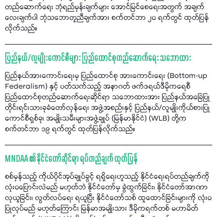
တည်ဆောက်ရေး ဘုံရည်မှန်းချက်များ အောင်မြင်စေရေးအတွက် အချက်
လေးချက်ပါ ဘုံသဘောတူညီချက်အား စက်တင်ဘာ ၂၀ ရက်တွင် ထုတ်ပြန်
လိုက်သည်။
ပြည်နယ်/လူမျိုးကောင်စီများ ပြည်ထောင်စုတည်ဆောက်ရေး သဘောထား
ပြည်နယ်အားကောင်းရေးမှ ပြည်ထောင်စု အားကောင်းရေး (Bottom-up
Federalism) နှင့် ပတ်သက်သည့် အနာဂတ် ဖက်ဒရယ်ဒီမိုကရေစီ
ပြည်ထောင်စုတည်ဆောက်ရေးဆိုင်ရာ သဘောထားအား ပြည်နယ်အခြေပြု
တိုင်းရင်းသားခုခံတော်လှန်ရေး အဖွဲ့အစည်းနှင့် ပြည်နယ်/လူမျိုးကိုယ်စားပြု
ကောင်စီရှစ်ခု၊ အမျိုးသမီးများအဖွဲ့ချုပ် (မြန်မာနိုင်ငံ) (WLB) တို့က
စက်တင်ဘာ ၁၉ ရက်တွင် ထုတ်ပြန်လိုက်သည်။
MNDAA ၏ နိုင်ငံတော်ဆိုင်ရာ ရပ်တည်ချက် ထုတ်ပြန်
စစ်မှန်သည့် ကိုယ်ပိုင်အုပ်ချုပ်ခွင့် ရရှိရေးဟူသည့် နိုင်ငံရေးရပ်တည်ချက်ကို
လုံးဝပြောင်းလဲမည် မဟုတ်ဘဲ နိုင်ငံတော်မှ ခွဲထွက်ခြင်း၊ နိုင်ငံတော်အာဏာ
လုယူခြင်း၊ လွတ်လပ်ရေး ရယူပြီး နိုင်ငံတော်သစ် ထူထောင်ခြင်းများကို လုံးဝ
ပြုလုပ်မည် မဟုတ်ကြောင်း မြန်မာအမျိုးသား ဒီမိုကရက်တစ် မဟာမိတ်