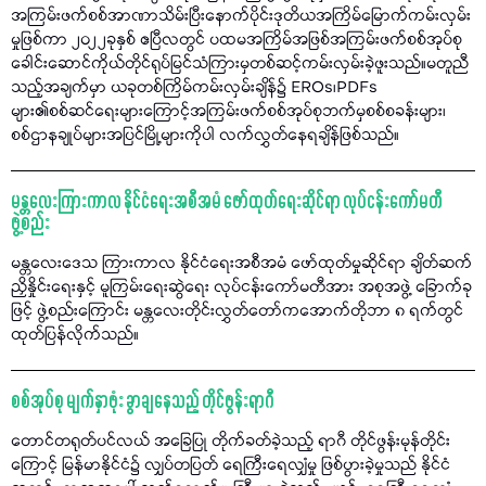
အကြမ်းဖက်စစ်အာဏာသိမ်းပြီးနောက်ပိုင်းဒုတိယအကြိမ်မြောက်ကမ်းလှမ်း
မှုဖြစ်ကာ ၂၀၂၂ခုနှစ် ဧပြီလတွင် ပထမအကြိမ်အဖြစ်အကြမ်းဖက်စစ်အုပ်စု
ခေါင်းဆောင်ကိုယ်တိုင်ရုပ်မြင်သံကြားမှတစ်ဆင့်ကမ်းလှမ်းခဲ့ဖူးသည်။မတူညီ
သည့်အချက်မှာ ယခုတစ်ကြိမ်ကမ်းလှမ်းချိန်၌ EROs၊PDFs
များ၏စစ်ဆင်ရေးများကြောင့်အကြမ်းဖက်စစ်အုပ်စုဘက်မှစစ်စခန်းများ၊
စစ်ဌာနချုပ်များအပြင်မြို့များကိုပါ လက်လွှတ်နေရချိန်ဖြစ်သည်။
မန္တလေးကြားကာလ နိုင်ငံရေးအစီအမံ ဖော်ထုတ်ရေးဆိုင်ရာ လုပ်ငန်းကော်မတီ
ဖွဲ့စည်း
မန္တလေးဒေသ ကြားကာလ နိုင်ငံရေးအစီအမံ ဖော်ထုတ်မှုဆိုင်ရာ ချိတ်ဆက်
ညှိနှိုင်းရေးနှင့် မူကြမ်းရေးဆွဲရေး လုပ်ငန်းကော်မတီအား အစုအဖွဲ့ ခြောက်ခု
ဖြင့် ဖွဲ့စည်းကြောင်း မန္တလေးတိုင်းလွှတ်တော်ကအောက်တိုဘာ ၈ ရက်တွင်
ထုတ်ပြန်လိုက်သည်။
စစ်အုပ်စု မျက်နှာဖုံး ခွာချနေသည့် တိုင်ဖွန်းရာဂီ
တောင်တရုတ်ပင်လယ် အခြေပြု တိုက်ခတ်ခဲ့သည့် ရာဂီ တိုင်ဖွန်းမုန်တိုင်း
ကြောင့် မြန်မာနိုင်ငံ၌ လျှပ်တပြတ် ရေကြီးရေလျှံမှု ဖြစ်ပွားခဲ့မှုသည် နိုင်ငံ