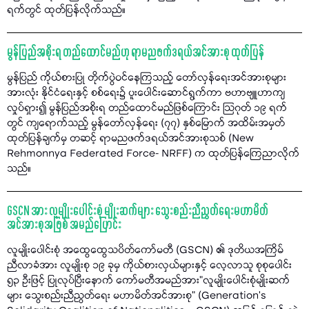
ရက်တွင် ထုတ်ပြန်လိုက်သည်။
မွန်ပြည်အစိုးရ တည်ထောင်မည်ဟု ရာမညဖက်ဒရယ်အင်အားစု ထုတ်ပြန်
မွန်ပြည် ကိုယ်စားပြု တိုက်ပွဲဝင်နေကြသည့် တော်လှန်ရေးအင်အားစုများ
အားလုံး နိုင်ငံရေးနှင့် စစ်ရေး၌ ပူးပေါင်းဆောင်ရွက်ကာ ဗဟာဗျူဟာကျ
လှုပ်ရှား၍ မွန်ပြည်အစိုးရ တည်ထောင်မည်ဖြစ်ကြောင်း သြဂုတ် ၁၉ ရက်
တွင် ကျရောက်သည့် မွန်တော်လှန်ရေး (၇၇) နှစ်မြောက် အထိမ်းအမှတ်
ထုတ်ပြန်ချက်မှ တဆင့် ရာမညဖက်ဒရယ်အင်အားစုသစ် (New
Rehmonnya Federated Force- NRFF) က ထုတ်ပြန်ကြေညာလိုက်
သည်။
GSCN အား လူမျိုးပေါင်းစုံ မျိုးဆက်များ သွေးစည်းညီညွတ်ရေးမဟာမိတ်
အင်အားစုအဖြစ် အမည်ပြောင်း
လူမျိုးပေါင်းစုံ အထွေထွေသပိတ်ကော်မတီ (GSCN) ၏ ဒုတိယအကြိမ်
ညီလာခံအား လူမျိုးစု ၁၉ ခုမှ ကိုယ်စားလှယ်များနှင့် လေ့လာသူ စုစုပေါင်း
၅၃ ဦးဖြင့် ပြုလုပ်ပြီးနောက် ကော်မတီအမည်အား"လူမျိုးပေါင်းစုံမျိုးဆက်
များ သွေးစည်းညီညွတ်ရေး မဟာမိတ်အင်အားစု" (Generation’s