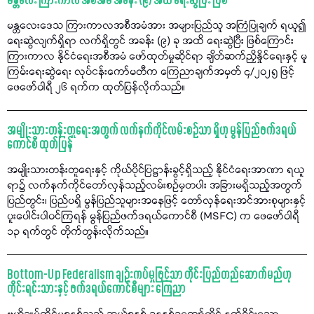
မန္တလေး ကြားကာလ အစီအမံ အခန်း (၉) အထိ ရေးဆွဲပြီး ဖြစ်
မန္တလေးဒေသ ကြားကာလအစီအမံအား အများပြည်သူ အကြံပြုချက် ရယူ၍
ရေးဆွဲလျက်ရှိရာ လက်ရှိတွင် အခန်း (၉) ခု အထိ ရေးဆွဲပြီး ဖြစ်ကြောင်း
ကြားကာလ နိုင်ငံရေးအစီအမံ ဖော်ထုတ်မှုဆိုင်ရာ ချိတ်ဆက်ညှိနှိုင်ရေးနှင့် မူ
ကြမ်းရေးဆွဲရေး လုပ်ငန်းကော်မတီက ကြေညာချက်အမှတ် ၄/၂၀၂၅ ဖြင့်
ဖေဖော်ဝါရီ ၂၆ ရက်က ထုတ်ပြန်လိုက်သည်။
အမျိုးသားတန်းတူရေးအတွက် လက်နက်ကိုင်လမ်းစဉ်သာ ရှိဟု မွန်ပြည်ဖက်ဒရယ်
ကောင်စီ ထုတ်ပြန်
အမျိုးသားတန်းတူရေးနှင့် ကိုယ်ပိုင်ပြဋ္ဌာန်းခွင့်ရှိသည့် နိုင်ငံရေးအာဏာ ရယူ
ရာ၌ လက်နက်ကိုင်တော်လှန်သည့်လမ်းစဉ်မှတပါး အခြားမရှိသည့်အတွက်
ပြည်တွင်း၊ ပြည်ပရှိ မွန်ပြည်သူများအနေဖြင့် တော်လှန်ရေးအင်အားစုများနှင့်
ပူးပေါင်းပါဝင်ကြရန် မွန်ပြည်ဖက်ဒရယ်ကောင်စီ (MSFC) က ဖေဖော်ဝါရီ
၁၃ ရက်တွင် တိုက်တွန်းလိုက်သည်။
Bottom-Up Federalism ချဉ်းကပ်မှုဖြင့်သာ တိုင်းပြည်တည်ဆောက်မည်ဟု
တိုင်းရင်းသားနှင့် ဖက်ဒရယ်ကောင်စီများ ကြေညာ