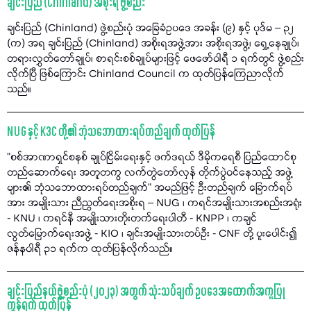
ချင်းပြည် (Chinland) အစိုးရ ဖွဲ့စည်း
ချင်းပြည် (Chinland) ဖွဲ့စည်းပုံ အခြေခံဥပဒေ အခန်း (၉) နှင့် ပုဒ်မ – ၃၂
(က) အရ ချင်းပြည် (Chinland) အစိုးရအဖွဲ့အား အစိုးရအဖွဲ့၊ ရှေ့နေချုပ်၊
တရားလွှတ်တော်ချုပ်၊ စာရင်းစစ်ချုပ်များဖြင့် ဖေဖော်ဝါရီ ၁ ရက်တွင် ဖွဲ့စည်း
လိုက်ပြီ ဖြစ်ကြောင်း Chinland Council က ထုတ်ပြန်ကြေညာလိုက်
သည်။
NUG နှင့် K3C တို့၏ ဘုံသဘောထားရပ်တည်ချက် ထုတ်ပြန်
"စစ်အာဏာရှင်စနစ် ချုပ်ငြိမ်းရေးနှင့် ဖက်ဒရယ် ဒီမိုကရေစီ ပြည်ထောင်စု
တည်ဆောက်ရေး အတူတကွ လက်တွဲတော်လှန် တိုက်ပွဲဝင်နေသည့် အဖွဲ့
များ၏ ဘုံသဘောထားရပ်တည်ချက်" အမည်ဖြင့် ဦးတည်ချက် ခြောက်ရပ်
အား အမျိုးသား ညီညွတ်ရေးအစိုးရ – NUG ၊ ကရင်အမျိုးသားအစည်းအရုံး
- KNU ၊ ကရင်နီ အမျိုးသားတိုးတက်ရေးပါတီ - KNPP ၊ ကချင်
လွတ်မြောက်ရေးအဖွဲ့ - KIO ၊ ချင်းအမျိုးသားတပ်ဦး - CNF တို့ ပူးပေါင်း၍
ဇန်နဝါရီ ၃၁ ရက်က ထုတ်ပြန်လိုက်သည်။
ချင်းပြည်နယ်ဖွဲ့စည်းပုံ (၂၀၂၃) အတွက် သုံးသပ်ချက် ဥပဒေအထောက်အကူပြု
ကွန်ရက် ထုတ်ပြန်