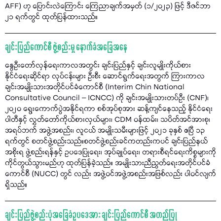
AFF) ဟု ပြောင်းလဲကြောင်း ကြေညာချက်အမှတ် (၁/၂၀၂၃) ဖြင့် ဒီဇင်ဘာ
၂၁ ရက်တွင် ထုတ်ပြန်ထားသည်။
ချင်းပြည်ကောင်စီ ဖွဲ့စည်းမှု နောက်ခံအခြေအနေ
နွေဦးတော်လှန်ရေးကာလအတွင်း ချင်းပြည်နှင့် ချင်းလူမျိုးကိုယ်စား
နိုင်ငံရေးဆိုင်ရာ လုပ်ငန်းများ ဦးစီး ဆောင်ရွက်ရေးအတွက် ကြားကာလ
ချင်းအမျိုးသားအတိုင်ပင်ခံကောင်စီ (Interim Chin National
Consultative Council – ICNCC) ကို ချင်းအမျိုးသားတပ်ဦး (CNF)၊
၂၀၂၀ ရွေးကောက်ပွဲအနိုင်ရကာ စစ်အုပ်စုအား ဆန့်ကျင်နေသည့် နိုင်ငံရေး
ပါတီနှင့် လွှတ်တော်ကိုယ်စားလှယ်များ၊ CDM ဝန်ထမ်း၊ သပိတ်အင်အားစု၊
အရပ်ဘက် အဖွဲ့အစည်း၊ လူငယ် အမျိုးသမီးများဖြင့် ၂၀၂၁ ခုနှစ် ဧပြီ ၁၃
ရက်တွင် စတင်ဖွဲ့စည်းသည်။စတင်ဖွဲ့စည်းခင်ကတည်းကပင် ချင်းပြည်နယ်
အစိုးရ ဖွဲ့စည်းရန်နှင့် ဥပဒေပြုရေး၊ အုပ်ချုပ်ရေး၊ တရားစီရင်ရေးကိစ္စများကို
ကိုင်တွယ်သွားမည်ဟု ထုတ်ပြန်ခဲ့သည်။ အမျိုးသားညီညွတ်ရေးအတိုင်ပင်ခံ
ကောင်စီ (NUCC) တွင် လည်း အဖွဲ့ဝင်အဖွဲ့အစည်းအဖြစ်လည်း ပါဝင်လျက်
ရှိသည်။
ချင်းပြည်ဖွဲ့စည်းပုံအခြေခံဥပဒေအား ချင်းပြည်ကောင်စီ အတည်ပြု