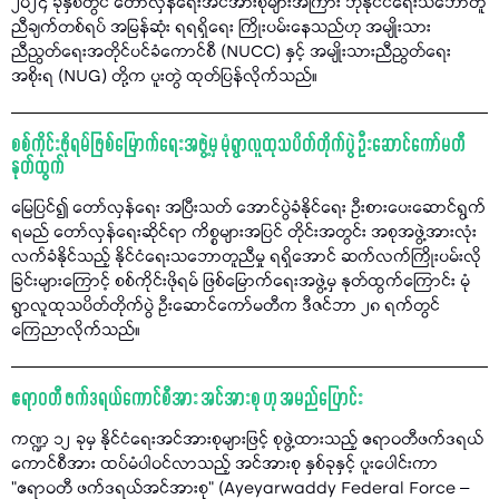
၂၀၂၄ ခုနှစ်တွင် တော်လှန်ရေးအင်အားစုများအကြား ဘုံနိုင်ငံရေးသဘောတူ
ညီချက်တစ်ရပ် အမြန်ဆုံး ရရရှိရေး ကြိုးပမ်းနေသည်ဟု အမျိုးသား
ညီညွတ်ရေးအတိုင်ပင်ခံကောင်စီ (NUCC) နှင့် အမျိုးသားညီညွတ်ရေး
အစိုးရ (NUG) တို့က ပူးတွဲ ထုတ်ပြန်လိုက်သည်။
စစ်ကိုင်းဖိုရမ်ဖြစ်မြောက်ရေးအဖွဲ့မှ မုံရွာလူထုသပိတ်တိုက်ပွဲ ဦးဆောင်ကော်မတီ
နုတ်ထွက်
မြေပြင်၍ တော်လှန်ရေး အပြီးသတ် အောင်ပွဲခံနိုင်ရေး ဦးစားပေးဆောင်ရွက်
ရမည် တော်လှန်ရေးဆိုင်ရာ ကိစ္စများအပြင် တိုင်းအတွင်း အစုအဖွဲ့အားလုံး
လက်ခံနိုင်သည့် နိုင်ငံရေးသဘောတူညီမှု ရရှိအောင် ဆက်လက်ကြိုးပမ်းလို
ခြင်းများကြောင့် စစ်ကိုင်းဖိုရမ် ဖြစ်မြောက်ရေးအဖွဲ့မှ နုတ်ထွက်ကြောင်း မုံ
ရွာလူထုသပိတ်တိုက်ပွဲ ဦးဆောင်ကော်မတီက ဒီဇင်ဘာ ၂၈ ရက်တွင်
ကြေညာလိုက်သည်။
ဧရာဝတီ ဖက်ဒရယ်ကောင်စီအား အင်အားစု ဟု အမည်ပြောင်း
ကဏ္ဍ ၁၂ ခုမှ နိုင်ငံရေးအင်အားစုများဖြင့် စုဖွဲ့ထားသည့် ဧရာဝတီဖက်ဒရယ်
ကောင်စီအား ထပ်မံပါဝင်လာသည့် အင်အားစု နှစ်ခုနှင့် ပူးပေါင်းကာ
"ဧရာဝတီ ဖက်ဒရယ်အင်အားစု" (Ayeyarwaddy Federal Force –