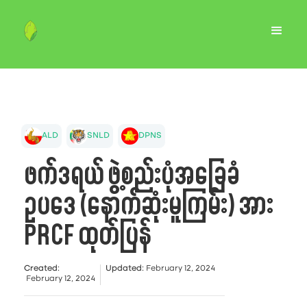
ALD
SNLD
DPNS
ဖက်ဒရယ် ဖွဲ့စည်းပုံအခြေခံ
ဥပဒေ (နောက်ဆုံးမူကြမ်း) အား
PRCF ထုတ်ပြန်
Created
:
Updated
:
February 12, 2024
February 12, 2024