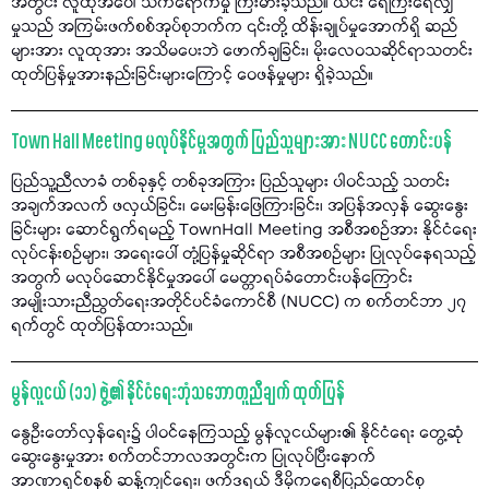
အတွင်း လူထုအပေါ် သက်ရောက်မှု ကြီးမားခဲ့သည်။ ယင်း ရေကြီးရေလျှံ
မှုသည် အကြမ်းဖက်စစ်အုပ်စုဘက်က ၎င်းတို့ ထိန်းချုပ်မှုအောက်ရှိ ဆည်
များအား လူထုအား အသိမပေးဘဲ ဖောက်ချခြင်း၊ မိုးလေဝသဆိုင်ရာသတင်း
ထုတ်ပြန်မှုအားနည်းခြင်းများကြောင့် ဝေဖန်မှုများ ရှိခဲ့သည်။
Town Hall Meeting မလုပ်နိုင်မှုအတွက် ပြည်သူများအား NUCC တောင်းပန်
ပြည်သူ့ညီလာခံ တစ်ခုနှင့် တစ်ခုအကြား ပြည်သူများ ပါဝင်သည့် သတင်း
အချက်အလက် ဖလှယ်ခြင်း၊ မေးမြန်းဖြေကြားခြင်း၊ အပြန်အလှန် ဆွေးနွေး
ခြင်းများ ဆောင်ရွက်ရမည့် TownHall Meeting အစီအစဉ်အား နိုင်ငံရေး
လုပ်ငန်းစဉ်များ၊ အရေးပေါ် တုံ့ပြန်မှုဆိုင်ရာ အစီအစဉ်များ ပြုလုပ်နေရသည့်
အတွက် မလုပ်ဆောင်နိုင်မှုအပေါ် မေတ္တာရပ်ခံတောင်းပန်ကြောင်း
အမျိုးသားညီညွတ်ရေးအတိုင်ပင်ခံကောင်စီ (NUCC) က စက်တင်ဘာ ၂၇
ရက်တွင် ထုတ်ပြန်ထားသည်။
မွန်လူငယ် (၁၁) ဖွဲ့၏ နိုင်ငံရေးဘုံသဘောတူညီချက် ထုတ်ပြန်
နွေဦးတော်လှန်ရေး၌ ပါဝင်နေကြသည့် မွန်လူငယ်များ၏ နိုင်ငံရေး တွေ့ဆုံ
ဆွေးနွေးမှုအား စက်တင်ဘာလအတွင်းက ပြုလုပ်ပြီးနောက်
အာဏာရှင်စနစ် ဆန့်ကျင်ရေး၊ ဖက်ဒရယ် ဒီမိုကရေစီပြည်ထောင်စု