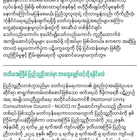
မြန်မာနိုင်ငံက stakeholders များကိုယ်တိုင် ပိုင်ဆိုင်ပြီး ဦးဆောင်တဲ့
လုပ်ငန်းစဉ် ဖြစ်ဖို့၊ စစ်အာဏာရှင်စနစ်နှင့် ဗဟိုဦးစီးချုပ်ကိုင်မှုစနစ်ကို
နောက်ကြောင်းမပြန်စေမယ့်၊ ပြည်သူလူထုရဲ့ လိုလားမှုနဲ့လည်း ကိုက်ညီတဲ့၊
ဘုံနိုင်ငံရေးရည်မှန်းချက်ရရှိဖို့ တော်လှန်ရေးအဖွဲ့အစည်းများအကြား
တွေ့ဆုံဆွေးနွေးမှုလုပ်ငန်းစဥ်ကို အာဆီယံ တစ်နိုင်ငံချင်း
သော်လည်းကောင်း၊ စုပေါင်း၍သော်လည်းကောင်း ကူညီထောက်ခံ
အကျိုးဆောင်ပံ့ပိုးမှုများ ပေးအပ်ဖို့ လိုအပ်မှာ ဖြစ်ပါတယ်။ စကစက အဆိုပြု
ထားတဲ့ ရွေးကောက်ပွဲက ပဋိပက္ခတွေကို ပိုမို ပြင်းထန်စေမှာ ဖြစ်ပြီး
တည်ငြိမ်မှုနှင့် ငြိမ်းချမ်းရေးကို ယူဆောင်ပေးမှာမဟုတ်ဘူး။
တတိယအကြိမ် ပြည်သူ့ညီလာခံမှာ ဘာတွေမျှော်လင့်လို့ ရနိုင်မလဲ
ပြည်သူ့ညီလာခံဟူသည်မှာ တော်လှန်ရေးကာလ၏ ဖွဲ့စည်းပုံအခြေခံဥပဒေ
ဆိုင်ရာ စာရွက်စာတမ်းတစ်စောင်ဖြစ်သော ဖက်ဒရယ် ဒီမိုကရေစီ ပဋိညာဉ်
အရ အမျိုးသားညီညွတ်ရေး အတိုင်ပင်ခံကောင်စီ (National Unity
Consultative Council - NUCC) က ဦးဆောင်ကျင်းပသည့် ညီလာခံ
တစ်ရပ် ဖြစ်သည်။ တော်လှန်ရေးကာလတလျောက် ပြည်သူ့ညီလာခံကို နှစ်
ကြိမ်ကျင်းပခဲ့ပြီးဖြစ်ကာ ပထမအကြိမ် ပြည်သူ့ညီလာခံကို ၂၀၂၂ခုနှစ်၊
ဇန်နဝါရီ ၂၇ ရက်မှ ၂၉ ရက်အထိ ကျင်းပခဲ့ပြီး၊ ဒုတိယအကြိမ် ပြည်သူ့
ညီလာခံကို ၂၀၂၄ ခုနှစ်၊ ဧပြီလ ၄ ရက်မှ ၉ ရက်အထိ ၅ ရက်တာ ကျင်းပခဲ့