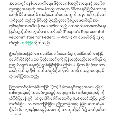
အာဏာရှင်စနစ်ပပျောက်ရေး၊ ဒီမိုကရေစီအခွင့်အရေးနှင့် အခြေခံ
လူ့အခွင့်အရေးကို အာမခံသည့်ဖက်ဒရယ် ဒီမိုကရေစီပြည်ထောင်စု
အဖြစ် ခိုင်မာအောင် တည်ဆောက်ရေးအတွက် အနာဂတ် ပြည်ထေ
ာင်စုတွင် ကျင့်သုံးနိုင်မည့် ဖွဲ့စည်းပုံအခြေခံဥပဒေတစ်ရပ်အား
တိုင်းရင်းသားပေါင်းစုံ စုပေါင်းပါဝင်သည့် ဖက်ဒရယ်ဖော်ဆောင်ရေး
ပြည်သူ့ကိုယ်စားလှယ်များ ကော်မတီ (People’s Representati
veCommittee for Federal – PRCF) က ဖေဖော်ဝါရီ ၁၂ ရ
က်တွင်
ထုတ်ပြန်
လိုက်သည်။
ဖွဲ့စည်းပုံအခြေခံအား စုပေါင်းခေါင်းဆောင်မှု၊ စုပေါင်းအင်အားဖြင့်
စုပေါင်းပိုင်ဆိုင်သော ပြည်ထောင်စုကို ပြန်လည်တည်ဆောက်ရန် ရ
ည်ရွယ်လျက် ရေးဆွဲပြဋ္ဌာန်းခြင်းဖြစ်ကြောင်းပါ ရှိကာ နိုင်ငံ့အာဏာ
သည် ပြည်သူတို့၏ လက်ထဲတွင်ရှိကြောင်း အစဉ် သေချာစေရမည်
ဟု ဖော်ပြထားသည်။
ပြည်ထောင်စုစံတန်ဖိုးအဖြစ် "(က) ဒီမိုကရေစီအခွင့်အရေး၊ ဂျဲန်ဒါ
တန်းတူရေးနှင့် အခြေခံလူ့အခွင့်အရေးများ (ခ) တန်းတူရေးနှင့် ကို
ယ်ပိုင်ပြဋ္ဌာန်းခွင့် (ဂ) စုပေါင်းခေါင်းဆောင်မှု (ဃ) စုံလင်ကွဲပြားမှုကို
လက်ခံခြင်း၊ သဟဇာတဖြစ်ခြင်း၊ ညီညွတ်ခြင်းနှင့် ခွဲခြားဆက်ဆံမှုမ
ရှိခြင်း (င) လူနည်းစုအခွင့်အရေးကို ကာကွယ်ခြင်း"တို့ သတ်မှတ်ထ