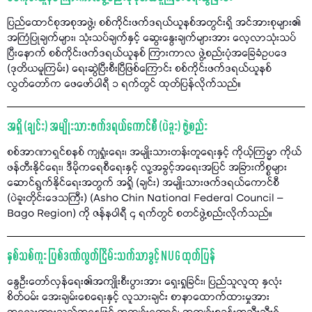
ပြည်ထောင်စုအစုအဖွဲ့၊ စစ်ကိုင်းဖက်ဒရယ်ယူနစ်အတွင်းရှိ အင်အားစုများ၏
အကြံပြုချက်များ၊ သုံးသပ်ချက်နှင့် ဆွေးနွေးချက်များအား လေ့လာသုံးသပ်
ပြီးနောက် စစ်ကိုင်းဖက်ဒရယ်ယူနစ် ကြားကာလ ဖွဲ့စည်းပုံအခြေခံဥပဒေ
(ဒုတိယမူကြမ်း) ရေးဆွဲပြီးစီးပြီဖြစ်ကြောင်း စစ်ကိုင်းဖက်ဒရယ်ယူနစ်
လွှတ်တော်က ဖေဖော်ဝါရီ ၁ ရက်တွင် ထုတ်ပြန်လိုက်သည်။
အရှို (ချင်း) အမျိုးသားဖက်ဒရယ်ကောင်စီ (ပဲခူး) ဖွဲ့စည်း
စစ်အာဏာရှင်စနစ် ကျရှုံးရေး၊ အမျိုးသားတန်းတူရေးနှင့် ကိုယ့်ကြမ္မာ ကိုယ်
ဖန်တီးနိုင်ရေး၊ ဒီမိုကရေစီရေးနှင့် လူ့အခွင့်အရေးအပြင် အခြားကိစ္စများ
ဆောင်ရွက်နိုင်ရေးအတွက် အရှို (ချင်း) အမျိုးသားဖက်ဒရယ်ကောင်စီ
(ပဲခူးတိုင်းဒေသကြီး) (Asho Chin National Federal Council –
Bago Region) ကို ဇန်နဝါရီ ၄ ရက်တွင် စတင်ဖွဲ့စည်းလိုက်သည်။
နှစ်သစ်ကူး ပြစ်ဒဏ်လွတ်ငြိမ်းသက်သာခွင့် NUG ထုတ်ပြန်
နွေဦးတော်လှန်ရေး၏အကျိုးစီးပွားအား ရှေးရှုခြင်း၊ ပြည်သူလူထု နှလုံး
စိတ်ဝမ်း အေးချမ်းစေရေးနှင့် လူသားချင်း စာနာထောက်ထားမှုအား