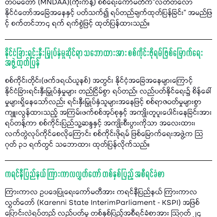
တပ်မတော် (MNDAA)(ကိုးကန့်) စစ်ရေးကော်မတီက"လတ်တလော
နိုင်ငံတော်အခြေအနေနှင့် ပတ်သက်၍ ရပ်တည်ချက်ထုတ်ပြန်ခြင်း" အမည်ဖြ
င့် စက်တင်ဘာ၄ ရက် ရက်စွဲဖြင့် ထုတ်ပြန်ထားသည်။
နိုင်ငံခြားရင်းနှီးမြှုပ်နှံမှုဆိုင်ရာ သဘောထားအား စစ်ကိုင်းဖိုရမ်ဖြစ်မြောက်ရေး
အဖွဲ့ ထုတ်ပြန်
စစ်ကိုင်းတိုင်း(ဖက်ဒရယ်ယူနစ်) အတွင်း နိုင်ငံ့အခြေအနေများကြောင့်
နိုင်ငံခြားရင်းနှီးမြှုပ်နှံမှုများ တည်ငြိမ်စွာ ရပ်တည်၊ လည်ပတ်နိုင်ရေး၌ စိန်ခေါ်
မှုများရှိနေသော်လည်း ရင်းနှီးမြှုပ်နှံသူများအနေဖြင့် စစ်ရာဇဝတ်မှုများစွာ
ကျူးလွန်ထားသည့် အကြမ်းဖက်စစ်အုပ်စုနှင့် အကျိုးတူပူးပေါင်းနေခြင်းအား
ရပ်တန့်ကာ စစ်ကိုင်းပြည်သူ့ဆန္ဒနှင့် အကျိုးစီးပွားကိုသာ အလေးထား၊
လက်တွဲလုပ်ကိုင်စေလိုကြောင်း စစ်ကိုင်းဖိုရမ် ဖြစ်မြောက်ရေးအဖွဲ့က သြ
ဂုတ် ၃၁ ရက်တွင် သဘောထား ထုတ်ပြန်လိုက်သည်။
ကရင်နီပြည်နယ် ကြားကာလလွှတ်တော် တစ်နှစ်ပြည့် အစီရင်ခံစာ
ကြားကာလ ဥပဒေပြုရေးကော်မတီအား ကရင်နီပြည်နယ် ကြားကာလ
လွှတ်တော် (Karenni State InterimParliament - KSPI) အဖြစ်
ပြောင်းလဲရပ်တည် လည်ပတ်မှု တစ်နှစ်ပြည့်အစီရင်ခံစာအား သြဂုတ် ၂၄