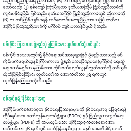
သည်။ ပဋိညာဉ်အရ ညီလာခံကို (၆) လ တစ်ကြိမ်ကျင်းပရန် ပြဌာန်းထား
သော်လည်း (၂) နှစ်ကျော် ကြာပြီးမှသာ ဒုတိယအကြိမ် ပြည်သူ့ညီလာခံကို
ကျင်းပနိုင်ခဲ့ခြင်း ဖြစ်သည်။ ဒုတိယအကြိမ် ပြည်သူ့ညီလာခံတွင် ညီလာခံကို
(၆) လ တစ်ကြိမ်ကျင်းပရန် ထပ်လောင်းအတည်ပြုထားသဖြင့် တတိယ
အကြိမ် ပြည်သူ့ညီလာခံကို မကြာမီ ကျင်းပလာနိုင်ဖွယ် ရှိသည်။
စစ်ကိုင်း ကြားကာလဖွဲ့စည်းပုံ မူကြမ်းအား လွှတ်တော်သို့ တင်သွင်း
စစ်ကိုင်းဒေသအတွင်းရှိ နိုင်ငံရေးအင်အားစုများဖြင့် ဖွဲ့စည်းထားသည့် စစ်
ကိုင်းဖက်ဒရယ်ယူနစ် ကြားကာလ ဖွဲ့စည်းပုံအခြေခံဥပဒေ(မူကြမ်း) ရေးဆွဲ
ရေးကော်မရှင်က မူကြမ်းအား တိုင်းဖက်ဒရယ်ယူနစ်လွှတ်တော်သို့ တင်သွင်း
လိုက်ပြီဖြစ်ကြောင်း လွှတ်တော်က အောက်တိုဘာ ၂၅ ရက်တွင်
ထုတ်ပြန်ကြေညာလိုက်သည်။
စစ်အုပ်စုရဲ့ “နိုင်ငံရေး” အတု
အကြမ်းဖက်စစ်အုပ်စုက နိုင်ငံရေးပြဿနာများကို နိုင်ငံရေးအရ ဖြေရှင်းရန်
တိုင်းရင်းသား တော်လှန်ရေးတပ်ဖွဲ့များ (EROs) နှင့် ပြည်သူ့ကာကွယ်ရေး
တပ်ဖွဲ့များ (PDFs) ကို ကမ်းလှမ်းသော ကြေညာချက်တစ်စောင်အား
စက်တင်ဘာ ၂၆ ရက်တွင် ထုတ်ပြန်သည်။၂၀၂၁ ခုနှစ် ဖေဖော်ဝါရီ ၁ရက်