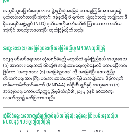
ပြန်
အသွင်ကူးပြောင်းရေးကာလ ဖွဲ့စည်းပုံအခြေခံ ပထမမူကြမ်းအား ရေးဆွဲ
မှတ်တမ်းတင်ထားပြီးကြောင်း ဇန်နဝါရီ ၆ ရက်က ပြုလုပ်သည့် အမျိုးသားဒီ
မိုကရေစီအဖွဲ့ချုပ် (NLD) ဒုတိယဗဟိုကော်မတီ၏ ကြားကာလ တတိယ
အကြိမ် အစည်းအဝေအပြီး ထုတ်ပြန်လိုက်သည်။
အထူးဒေသ (၁) အခြေခံဥပဒေကို အခြေခံမည်ဟု MNDAA ထုတ်ပြန်
၁၀၂၇ စစ်ဆင်ရေးအား လုံးဝရပ်စဲမည် မဟုတ်ဘဲ ရှမ်းပြည်နယ် အထူးဒေသ
(၁) အာဏာရရေးသည် မိမိတို့၏ အမျိုးသားရေးလုပ်ငန်းစဉ် ပထမခြေလှမ်း
ဖြစ်ကာ "အထူးဒေသ (၁) အခြေခံဥပဒေ" ကို အခြေခံပြီး ဒေသဖွံ့ဖြိုး
တိုးတက်ရေးအား ကြိုးပမ်းအားထုတ်မည်ဟု မြန်မာအမျိုးသား ဒီမိုကရက်
တစ်မဟာမိတ်တပ်မတော် (MNDAA) စစ်ဦးစီးချုပ်နှင့် အထူးဒေသ (၁)
အုပ်ချုပ်ရေးကော်မတီဥက္ကဋ္ဌ ဦးဖုန်တဲရင်၏ ၂၀၂၄ ခုနှစ် နှစ်သစ်ကူး
သဝဏ်လွှာ၌ ဖော်ပြထားသည်။
ဘုံနိုင်ငံရေးသဘောတူညီချက်တစ်ရပ် အမြန်ဆုံး ရရှိရေး ကြိုးပမ်းနေသည်ဟု
NUCC နှင့် NUG ပူးတွဲထုတ်ပြန်