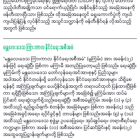
ပြည်ထောင်စုကြံ့ခိုင်ရေးနှင့် ဖွံ့ဖြိုးရေးပါတီ (USDP) နှင့် ၎င်းကို ထောက်ခံ
သည့်ပါတီအချို့ကသာ ဝင်ရောက်ယှဉ်ပြိုင်၊ အနိုင်ရနိုင်သည့် အခြေအနေကို
ဖန်တီးထားပြီးသား ဖြစ်သည်။ ထိုအခြေအနေတွင် ရွေးကောက်ပွဲကို ကျယ်
ကျယ်ပြန့်ပြန့် လုပ်နိုင်သည့် အသွင်သဏ္ဍာန်ကို ဖန်တီးနိုင်ရန် လိုအပ်သည့်
အတွက် ဖြစ်သည်။
မန္တလေးဒေသ ကြားကာလ နိုင်ငံရေးအစီအမံ
“မန္တလေးဒေသ ကြားကာလ နိုင်ငံရေးအစီအမံ” (မူကြမ်း) အား အခန်း(၁၂)
ခန်းဖြင့် ရေးဆွဲပြီး ဖြစ်ကာ မကြာမီ အတည်ပြုတော့မည် ဖြစ်သည်။ ရေးဆွဲပြီး
မူကြမ်းကို မန္တလေးဒေသ တော်လှန်ရေးအင်အားစုနှင့် ပြည်သူများ
အပါအဝင် နိုင်ငံတဝန်းရှိ တော်လှန်သော နိုင်ငံရေးအင်အားစုများ သိရှိစေ
ရန်နှင့် အကြံပြုချက်များ ပေးပို့နိုင်ရန်အတွက် တရားဝင်ထုတ် ပြန်ထားပြီဖြစ်
ကာ ရရှိပြီးဖြစ်သော အကြံပြုချက်များကို အခြေခံ၍ မူကြမ်းအား ထပ်မံ
ပြင်ဆင် ရေးဆွဲလျက်ရှိသည်။ရေးဆွဲပြီး အစီအမံမူကြမ်း အခန်း (၁) မှ (၃)
အထိသည် ရည်ရွယ်ချက်၊ စံတန်ဖိုး၊ အခြေခံမူများ ဖြစ်ကာ အခန်း(၄) သည်
အခြေခံအခွင့်အရေး၊ ရပိုင်ခွင့်နှင့် တာဝန်များ ဖြစ်သည်။အခန်း (၅) မှ (၁၀)
အထိသည် မန္တလေးဒေသ စုဖွဲ့မှု၊ ဥပဒေပြုရေး၊ အုပ်ချုပ်ရေး၊ တရားစီရင်ရေး
ကဏ္ဍများ ဖြစ်ကာ အခန်း (၁၁) အစီအမံအား ပြင်ဆင်ခြင်းနှင့် အခန်း(၁၂)
အထွေထွေပြဋ္ဌာန်းချက်များတို့ ဖြစ်သည်။