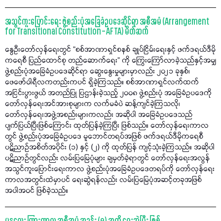
အသွင်ကူးပြောင်းရေး ဖွဲ့စည်းပုံအခြေခံဥပဒေဆိုင်ရာ အစီအမံ (Arrangement
for Transitional Constitution – AFTA) မိတ်ဆက်
နွေဦးတော်လှန်ရေးတွင် “စစ်အာဏာရှင်စနစ် ချုပ်ငြိမ်းရေးနှင့် ဖက်ဒရယ်ဒီမို
ကရေစီ ပြည်ထောင်စု တည်ဆောက်ရေး” ကို ကြွေးကြော်လာခဲ့သည်နှင့်အမျှ
ဖွဲ့စည်းပုံအခြေခံဥပဒေဆိုင်ရာ ဆွေးနွေးမှုများမှာလည်း ၂၀၂၁ ခုနှစ်၊
ဖေဖော်ဝါရီလကတည်းကပင် ရှိခဲ့ကြသည်။ စစ်အာဏာရှင်လက်ထက်
အငြင်းပွားဖွယ် အတည်ပြု ပြဌာန်းခဲ့သည့် ၂၀၀၈ ဖွဲ့စည်းပုံ အခြေခံဥပဒေကို
တော်လှန်ရေးအင်အားစုများက လက်မခံပဲ ဆန့်ကျင်ခဲ့ကြသလို၊
တော်လှန်ရေးအဖွဲ့အစည်းများကလည်း အဆိုပါ အခြေခံဥပဒေသည်
ပျက်ပြယ်ပြီးဖြစ်ကြောင်း ထုတ်ပြန်ခဲ့ကြပြီး ဖြစ်သည်။ တော်လှန်ရေးကာလ
တွင် ဖွဲ့စည်းပုံအခြေခံဥပဒေ မူဘောင်တရပ်အဖြစ် ဖက်ဒရယ်ဒီမိုကရေစီ
ပဋိညာဉ်အစိတ်အပိုင်း (၁) နှင့် (၂) ကို ထုတ်ပြန် ကျင့်သုံးခဲ့ကြသည်။ အဆိုပါ
ပဋိညာဉ်တွင်လည်း လမ်းပြမြေပုံများ ချမှတ်ခဲ့ရာတွင် တော်လှန်ရေးအလွန်
အသွင်ကူးပြောင်းရေးကာလ ဖွဲ့စည်းပုံအခြေခံဥပဒေတရပ်ကို တော်လှန်ရေး
ကာလအတွင်းထဲမှာပင် ရေးဆွဲရန်လည်း လမ်းပြမြေပုံအဆင့်တခုအဖြစ်
အပါအဝင် ဖြစ်ခဲ့သည်။