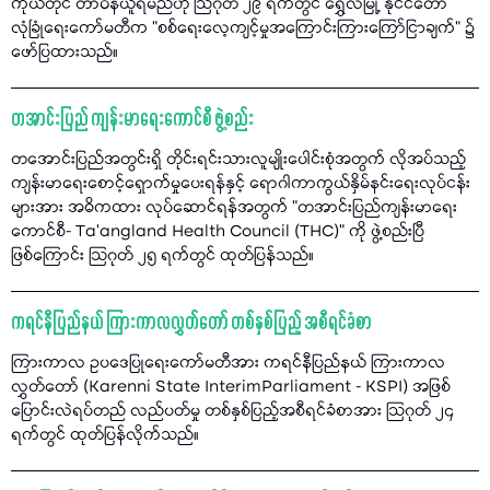
ကိုယ်တိုင် တာဝန်ယူရမည်ဟု သြဂုတ် ၂၉ ရက်တွင် ရွှေလီမြို့ နိုင်ငံတော်
လုံခြုံရေးကော်မတီက "စစ်ရေးလေ့ကျင့်မှုအကြောင်းကြားကြော်ငြာချက်" ၌
ဖော်ပြထားသည်။
တအာင်းပြည် ကျန်းမာရေးကောင်စီ ဖွဲ့စည်း
တအောင်းပြည်အတွင်းရှိ တိုင်းရင်းသားလူမျိုးပေါင်းစုံအတွက် လိုအပ်သည့်
ကျန်းမာရေးစောင့်ရှောက်မှုပေးရန်နှင့် ရောဂါကာကွယ်နှိမ်နင်းရေးလုပ်ငန်း
များအား အဓိကထား လုပ်ဆောင်ရန်အတွက် "တအာင်းပြည်ကျန်းမာရေး
ကောင်စီ- Ta’angland Health Council (THC)" ကို ဖွဲ့စည်းပြီ
ဖြစ်ကြောင်း သြဂုတ် ၂၅ ရက်တွင် ထုတ်ပြန်သည်။
ကရင်နီပြည်နယ် ကြားကာလလွှတ်တော် တစ်နှစ်ပြည့် အစီရင်ခံစာ
ကြားကာလ ဥပဒေပြုရေးကော်မတီအား ကရင်နီပြည်နယ် ကြားကာလ
လွှတ်တော် (Karenni State InterimParliament - KSPI) အဖြစ်
ပြောင်းလဲရပ်တည် လည်ပတ်မှု တစ်နှစ်ပြည့်အစီရင်ခံစာအား သြဂုတ် ၂၄
ရက်တွင် ထုတ်ပြန်လိုက်သည်။