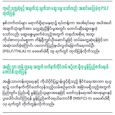
ကူမင်းတွေ့ဆုံမှု၌ အချက်သုံးချက်သာ ဆွေးနွေးသော်လည်း အဆင်မပြေခဲ့ဟု PSLF
ထုတ်ပြန်
နှစ်ဘက်တပ်များ ရောက်ရှိရာနေရာ၌ ရပ်တန့်ကာ အပစ်ရပ်ရေး အပါအဝင်
အချက်သုံးချက်အား တွေ့ဆုံညှိနှိုင်းမှုအတွင်း တောင်းဆိုဆွေးနွေးခဲ့
သော်လည်း ဆွေးနွေးမှုခက်ခဲသည့်အတွက် တရုတ်အစိုးရ အထူး
ကိုယ်စားလှယ်မစ္စတာ တိန့်ရှီကျွင်းဦးဆောင်မှုဖြင့် ထပ်မံတွေ့ဆုံရန်ဖြင့်သာ
အဆုံးသတ်ခဲ့ကြောင်း ပလောင်ပြည်နယ်လွတ်မြောက်ရေးတပ်ဦး
(PSLF/TNLA) က ဖေဖော်ဝါရီ ၁၉ ရက်တွင် ထုတ်ပြန်လိုက်သည်။
အမျိုးသားတန်းတူရေးအတွက် လက်နက်ကိုင်လမ်းစဉ်သာ ရှိဟု မွန်ပြည်ဖက်ဒရယ်
ကောင်စီ ထုတ်ပြန်
အမျိုးသားတန်းတူရေးနှင့် ကိုယ်ပိုင်ပြဋ္ဌာန်းခွင့်ရှိသည့် နိုင်ငံရေးအာဏာ ရယူ
ရာ၌ လက်နက်ကိုင်တော်လှန်သည့်လမ်းစဉ်မှတပါး အခြားမရှိသည့်အတွက်
ပြည်တွင်း၊ ပြည်ပရှိ မွန်ပြည်သူများအနေဖြင့် တော်လှန်ရေးအင်အားစုများနှင့်
ပူးပေါင်းပါဝင်ကြရန် မွန်ပြည်ဖက်ဒရယ်ကောင်စီ (MSFC) က ဖေဖော်ဝါရီ
၁၃ ရက်တွင် တိုက်တွန်းလိုက်သည်။