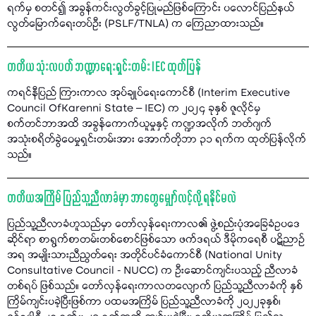
ရက်မှ စတင်၍ အခွန်ကင်းလွတ်ခွင့်ပြုမည်ဖြစ်ကြောင်း ပလောင်ပြည်နယ်
လွတ်မြောက်ရေးတပ်ဦး (PSLF/TNLA) က ကြေညာထားသည်။
တတိယ သုံးလပတ် ဘဏ္ဍာရေးရှင်းတမ်း IEC ထုတ်ပြန်
ကရင်နီပြည် ကြားကာလ အုပ်ချုပ်ရေးကောင်စီ (Interim Executive
Council OfKarenni State – IEC) က ၂၀၂၄ ခုနှစ် ဇူလိုင်မှ
စက်တင်ဘာအထိ အခွန်ကောက်ယူမှုနှင့် ကဏ္ဍအလိုက် ဘတ်ဂျက်
အသုံးစရိတ်ခွဲဝေမှုရှင်းတမ်းအား အောက်တိုဘာ ၃၁ ရက်က ထုတ်ပြန်လိုက်
သည်။
တတိယအကြိမ် ပြည်သူ့ညီလာခံမှာ ဘာတွေမျှော်လင့်လို့ ရနိုင်မလဲ
ပြည်သူ့ညီလာခံဟူသည်မှာ တော်လှန်ရေးကာလ၏ ဖွဲ့စည်းပုံအခြေခံဥပဒေ
ဆိုင်ရာ စာရွက်စာတမ်းတစ်စောင်ဖြစ်သော ဖက်ဒရယ် ဒီမိုကရေစီ ပဋိညာဉ်
အရ အမျိုးသားညီညွတ်ရေး အတိုင်ပင်ခံကောင်စီ (National Unity
Consultative Council - NUCC) က ဦးဆောင်ကျင်းပသည့် ညီလာခံ
တစ်ရပ် ဖြစ်သည်။ တော်လှန်ရေးကာလတလျောက် ပြည်သူ့ညီလာခံကို နှစ်
ကြိမ်ကျင်းပခဲ့ပြီးဖြစ်ကာ ပထမအကြိမ် ပြည်သူ့ညီလာခံကို ၂၀၂၂ခုနှစ်၊