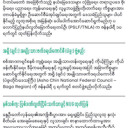
င်းတပ်မတော် အခြေစိုက်သည့် နယ်မြေဒေသများ လုံခြုံရေး၊ တရားဥပဒေ စိုး
မိုးရေး၊ ပညာရေး၊ ကျန်းမာရေးနှင့် လူမှုဘဝဖွံ့ဖြိုးတိုးတက်ရေး ကိစ္စများအား
တာဝန်ခံမှုရှိစွာ ဦးဆောင်စီမံအုပ်ချုပ်ရေးအတွက် ဒေသခံပြည်သူများ ပါဝင်
နိုင်မည့် လူထုအစိုးရ အမြန်ဆုံး ပေါ်ပေါက်အောင်ဆောင်ရွက်မည်ဟု ပ
လောင်ပြည်နယ်လွတ်မြောက်ရေးတပ်ဦး (PSLF/TNLA) က ဇန်နဝါရီ ၁၀
ရက်တွင် ထုတ်ပြန်လိုက်သည်။
အရှို (ချင်း) အမျိုးသားဖက်ဒရယ်ကောင်စီ (ပဲခူး) ဖွဲ့စည်း
စစ်အာဏာရှင်စနစ် ကျရှုံးရေး၊ အမျိုးသားတန်းတူရေးနှင့် ကိုယ့်ကြမ္မာ ကိုယ်
ဖန်တီးနိုင်ရေး၊ ဒီမိုကရေစီရေးနှင့် လူ့အခွင့်အရေးအပြင် အခြားကိစ္စများ
ဆောင်ရွက်နိုင်ရေးအတွက် အရှို (ချင်း) အမျိုးသားဖက်ဒရယ်ကောင်စီ
(ပဲခူးတိုင်းဒေသကြီး) (Asho Chin National Federal Council –
Bago Region) ကို ဇန်နဝါရီ ၄ ရက်တွင် စတင်ဖွဲ့စည်းလိုက်သည်။
နှစ်သစ်ကူး ပြစ်ဒဏ်လွတ်ငြိမ်းသက်သာခွင့် NUG ထုတ်ပြန်
နွေဦးတော်လှန်ရေး၏အကျိုးစီးပွားအား ရှေးရှုခြင်း၊ ပြည်သူလူထု နှလုံး
စိတ်ဝမ်း အေးချမ်းစေရေးနှင့် လူသားချင်း စာနာထောက်ထားမှုအား
အလေးထားသည့်အနေဖြင့် အကျဉ်းထောင်၊ အကျဉ်းစခန်းအသီးသီး၌