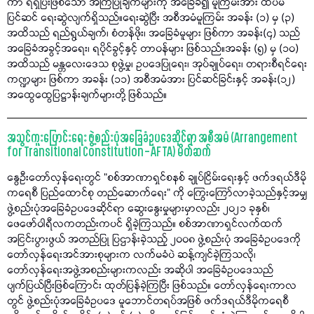
ကာ ရရှိပြီးဖြစ်သော အကြံပြုချက်များကို အခြေခံ၍ မူကြမ်းအား ထပ်မံ
ပြင်ဆင် ရေးဆွဲလျက်ရှိသည်။ရေးဆွဲပြီး အစီအမံမူကြမ်း အခန်း (၁) မှ (၃)
အထိသည် ရည်ရွယ်ချက်၊ စံတန်ဖိုး၊ အခြေခံမူများ ဖြစ်ကာ အခန်း(၄) သည်
အခြေခံအခွင့်အရေး၊ ရပိုင်ခွင့်နှင့် တာဝန်များ ဖြစ်သည်။အခန်း (၅) မှ (၁၀)
အထိသည် မန္တလေးဒေသ စုဖွဲ့မှု၊ ဥပဒေပြုရေး၊ အုပ်ချုပ်ရေး၊ တရားစီရင်ရေး
ကဏ္ဍများ ဖြစ်ကာ အခန်း (၁၁) အစီအမံအား ပြင်ဆင်ခြင်းနှင့် အခန်း(၁၂)
အထွေထွေပြဋ္ဌာန်းချက်များတို့ ဖြစ်သည်။
အသွင်ကူးပြောင်းရေး ဖွဲ့စည်းပုံအခြေခံဥပဒေဆိုင်ရာ အစီအမံ (Arrangement
for Transitional Constitution – AFTA) မိတ်ဆက်
နွေဦးတော်လှန်ရေးတွင် “စစ်အာဏာရှင်စနစ် ချုပ်ငြိမ်းရေးနှင့် ဖက်ဒရယ်ဒီမို
ကရေစီ ပြည်ထောင်စု တည်ဆောက်ရေး” ကို ကြွေးကြော်လာခဲ့သည်နှင့်အမျှ
ဖွဲ့စည်းပုံအခြေခံဥပဒေဆိုင်ရာ ဆွေးနွေးမှုများမှာလည်း ၂၀၂၁ ခုနှစ်၊
ဖေဖော်ဝါရီလကတည်းကပင် ရှိခဲ့ကြသည်။ စစ်အာဏာရှင်လက်ထက်
အငြင်းပွားဖွယ် အတည်ပြု ပြဌာန်းခဲ့သည့် ၂၀၀၈ ဖွဲ့စည်းပုံ အခြေခံဥပဒေကို
တော်လှန်ရေးအင်အားစုများက လက်မခံပဲ ဆန့်ကျင်ခဲ့ကြသလို၊
တော်လှန်ရေးအဖွဲ့အစည်းများကလည်း အဆိုပါ အခြေခံဥပဒေသည်
ပျက်ပြယ်ပြီးဖြစ်ကြောင်း ထုတ်ပြန်ခဲ့ကြပြီး ဖြစ်သည်။ တော်လှန်ရေးကာလ
တွင် ဖွဲ့စည်းပုံအခြေခံဥပဒေ မူဘောင်တရပ်အဖြစ် ဖက်ဒရယ်ဒီမိုကရေစီ