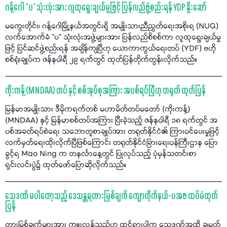
ဂန့်ဂေါ “ပ" သုံးလုံးအား လူထုရွေးချယ်မှုဖြင့် ပြန်လည်ဖွဲ့စည်းရန် YDP နှိုးဆော်
မကွေးတိုင်း၊ ဂန့်ဂေါမြို့နယ်အတွင်းရှိ အမျိုးသားညီညွတ်ရေးအစိုးရ (NUG)
လက်အောက်ခံ "ပ" သုံးလုံးအဖွဲ့များအား ပြန်လည်စိစစ်ကာ လူထုရွေးချယ်မှု
ဖြင့် ပြင်ဆင်ဖွဲ့စည်းရန် အချိန်ကျပြီဟု ယောကာကွယ်ရေးတပ် (YDF) ဗဟို
စစ်ရုံးချုပ်က ဇန်နဝါရီ ၂၉ ရက်တွင် ထုတ်ပြန်တိုက်တွန်းလိုက်သည်။
ကိုးကန့် (MNDAA) တပ် နှင့် စစ်အုပ်စုအကြား အပစ်ရပ်ပြီဟု တရုတ် ထုတ်ပြန်
မြန်မာအမျိုးသား ဒီမိုကရက်တစ် မဟာမိတ်တပ်မတော် (ကိုးကန့်)
(MNDAA) နှင့် မြန်မာစစ်တပ်အကြား ပြီးခဲ့သည့် ဇန်နဝါရီ ၁၈ ရက်တွင် အ
ပစ်အခတ်ရပ်စဲရေး သဘောတူစာချုပ်အား တရုတ်နိုင်ငံ၏ ကြားဝင်ပေးမှုဖြင့်
လက်မှတ်ရေးထိုးလိုက်ပြီဖြစ်ကြောင်း တရုတ်နိုင်ငံခြားရေးဝန်ကြီးဌာန ပြော
ခွင့်ရ Mao Ning က တနင်္လာနေ့တွင် ပြုလုပ်သည့် ပုံမှန်သတင်းစာ
ရှင်းလင်းပွဲ၌ ထုတ်ဖော်ပြောဆိုလိုက်သည်။
သေဒဏ် မပါတော့သည့် ဒေသန္တရတားမြစ်ချက် ကျောတိုက်နယ်-ပအဖ ထပ်မံထုတ်
ပြန်
တားမြစ်ချက်များအား ကျူးလွန်သည်ဟု ထင်ရှားပါက သေဒဏ်အထိ ချမှတ်