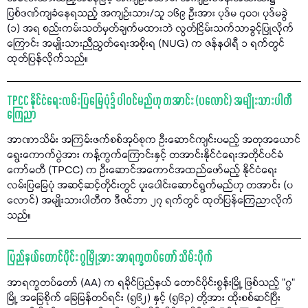
ပြစ်ဒဏ်ကျခံနေရသည့် အကျဉ်းသား/သူ ၁၆၉ ဦးအား ပုဒ်မ ၄၀၁၊ ပုဒ်မခွဲ
(၁) အရ စည်းကမ်းသတ်မှတ်ချက်မထားဘဲ လွတ်ငြိမ်းသက်သာခွင့်ပြုလိုက်
ကြောင်း အမျိုးသားညီညွတ်ရေးအစိုးရ (NUG) က ဇန်နဝါရီ ၁ ရက်တွင်
ထုတ်ပြန်လိုက်သည်။
TPCC နိုင်ငံရေးလမ်းပြမြေပုံ၌ ပါဝင်မည်ဟု တအာင်း (ပလောင်) အမျိုးသားပါတီ
ကြေညာ
အာဏာသိမ်း အကြမ်းဖက်စစ်အုပ်စုက ဦးဆောင်ကျင်းပမည့် အတုအယောင်
ရွေးကောက်ပွဲအား ကန့်ကွက်ကြောင်းနှင့် တအာင်းနိုင်ငံရေးအတိုင်ပင်ခံ
ကော်မတီ (TPCC) က ဦးဆောင်အကောင်အထည်ဖော်မည့် နိုင်ငံရေး
လမ်းပြမြေပုံ အဆင့်ဆင့်တိုင်းတွင် ပူးပေါင်းဆောင်ရွက်မည်ဟု တအာင်း (ပ
လောင်) အမျိုးသားပါတီက ဒီဇင်ဘာ ၂၇ ရက်တွင် ထုတ်ပြန်ကြေညာလိုက်
သည်။
ပြည်နယ်တောင်ပိုင်း ဂွမြို့အား အာရက္ခတပ်တော် သိမ်းပိုက်
အာရက္ခတပ်တော် (AA) က ရခိုင်ပြည်နယ် တောင်ပိုင်းစွန်းမြို့ ဖြစ်သည့် "ဂွ"
မြို့ အခြေစိုက် ခြေမြန်တပ်ရင်း (၅၆၂) နှင့် (၅၆၃) တို့အား ထိုးစစ်ဆင်ပြီး