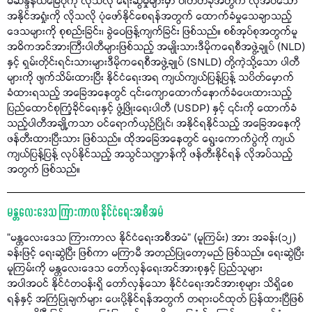
မဲဆန္ဒနယ်မြေပုံကို လိုသလို​ ရေးဆွဲမှုများမှာ ပါတီတခုအတွက် လိုအပ်သော
အနိုင်အရှုံးကို လိုသလို ပုံဖော်နိုင်စေရန်အတွက် ထောက်ခံမှုသေချာသည့်
ဒေသများကို စုစည်းခြင်း၊ ခွဲဝေဖြန့်ကျက်ခြင်း ဖြစ်သည်။ စစ်အုပ်စုအတွက်မူ
အဓိကအင်အားကြီးပါတီများဖြစ်သည့်​ အမျိုးသားဒီမိုကရေစီအဖွဲ့ချုပ် (NLD)
နှင့် ရှမ်းတိုင်းရင်းသားများဒီမိုကရေစီအဖွဲ့ချုပ် (SNLD) တို့ကဲ့သို့သော ပါတီ
များကို ဖျက်သိမ်းထားပြီး နိုင်ငံရေးအရ ကျယ်ကျယ်ပြန့်ပြန့် သပိတ်မှောက်
ခံထားရသည့် အခြေအနေတွင် ၎င်းကျောထောက်နောက်ခံပေးထားသည့်
ပြည်ထောင်စုကြံ့ခိုင်ရေးနှင့် ဖွံ့ဖြိုးရေးပါတီ (USDP) နှင့် ၎င်းကို ထောက်ခံ
သည့်ပါတီအချို့ကသာ ဝင်ရောက်ယှဉ်ပြိုင်၊ အနိုင်ရနိုင်သည့် အခြေအနေကို
ဖန်တီးထားပြီးသား ဖြစ်သည်။ ထိုအခြေအနေတွင် ရွေးကောက်ပွဲကို ကျယ်
ကျယ်ပြန့်ပြန့် လုပ်နိုင်သည့် အသွင်သဏ္ဍာန်ကို ဖန်တီးနိုင်ရန် လိုအပ်သည့်
အတွက် ဖြစ်သည်။
မန္တလေးဒေသ ကြားကာလ နိုင်ငံရေးအစီအမံ
“မန္တလေးဒေသ ကြားကာလ နိုင်ငံရေးအစီအမံ” (မူကြမ်း) အား အခန်း(၁၂)
ခန်းဖြင့် ရေးဆွဲပြီး ဖြစ်ကာ မကြာမီ အတည်ပြုတော့မည် ဖြစ်သည်။ ရေးဆွဲပြီး
မူကြမ်းကို မန္တလေးဒေသ တော်လှန်ရေးအင်အားစုနှင့် ပြည်သူများ
အပါအဝင် နိုင်ငံတဝန်းရှိ တော်လှန်သော နိုင်ငံရေးအင်အားစုများ သိရှိစေ
ရန်နှင့် အကြံပြုချက်များ ပေးပို့နိုင်ရန်အတွက် တရားဝင်ထုတ် ပြန်ထားပြီဖြစ်