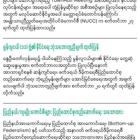
ခြင်းများ ဆောင်ရွက်ရမည့် TownHall Meeting အစီအစဉ်အား နိုင်ငံရေး
လုပ်ငန်းစဉ်များ၊ အရေးပေါ် တုံ့ပြန်မှုဆိုင်ရာ အစီအစဉ်များ ပြုလုပ်နေရသည့်
အတွက် မလုပ်ဆောင်နိုင်မှုအပေါ် မေတ္တာရပ်ခံတောင်းပန်ကြောင်း
အမျိုးသားညီညွတ်ရေးအတိုင်ပင်ခံကောင်စီ (NUCC) က စက်တင်ဘာ ၂၇
ရက်တွင် ထုတ်ပြန်ထားသည်။
မွန်လူငယ် (၁၁) ဖွဲ့၏ နိုင်ငံရေးဘုံသဘောတူညီချက် ထုတ်ပြန်
နွေဦးတော်လှန်ရေး၌ ပါဝင်နေကြသည့် မွန်လူငယ်များ၏ နိုင်ငံရေး တွေ့ဆုံ
ဆွေးနွေးမှုအား စက်တင်ဘာလအတွင်းက ပြုလုပ်ပြီးနောက်
အာဏာရှင်စနစ် ဆန့်ကျင်ရေး၊ ဖက်ဒရယ် ဒီမိုကရေစီပြည်ထောင်စု
တည်ဆောက်ရေး ဘုံရည်မှန်းချက်များ အောင်မြင်စေရေးအတွက် အချက်
လေးချက်ပါ ဘုံသဘောတူညီချက်အား စက်တင်ဘာ ၂၀ ရက်တွင် ထုတ်ပြန်
လိုက်သည်။
ပြည်နယ်/လူမျိုးကောင်စီများ ပြည်ထောင်စုတည်ဆောက်ရေး သဘောထား
ပြည်နယ်အားကောင်းရေးမှ ပြည်ထောင်စု အားကောင်းရေး (Bottom-up
Federalism) နှင့် ပတ်သက်သည့် အနာဂတ် ဖက်ဒရယ်ဒီမိုကရေစီ
ပြည်ထောင်စုတည်ဆောက်ရေးဆိုင်ရာ သဘောထားအား ပြည်နယ်အခြေပြု