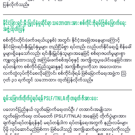
ပြန်လိုက်သည်။
နိုင်ငံခြားရင်းနှီးမြှုပ်နှံမှုဆိုင်ရာ သဘောထားအား စစ်ကိုင်းဖိုရမ်ဖြစ်မြောက်ရေး
အဖွဲ့ ထုတ်ပြန်
စစ်ကိုင်းတိုင်း(ဖက်ဒရယ်ယူနစ်) အတွင်း နိုင်ငံ့အခြေအနေများကြောင့်
နိုင်ငံခြားရင်းနှီးမြှုပ်နှံမှုများ တည်ငြိမ်စွာ ရပ်တည်၊ လည်ပတ်နိုင်ရေး၌ စိန်ခေါ်
မှုများရှိနေသော်လည်း ရင်းနှီးမြှုပ်နှံသူများအနေဖြင့် စစ်ရာဇဝတ်မှုများစွာ
ကျူးလွန်ထားသည့် အကြမ်းဖက်စစ်အုပ်စုနှင့် အကျိုးတူပူးပေါင်းနေခြင်းအား
ရပ်တန့်ကာ စစ်ကိုင်းပြည်သူ့ဆန္ဒနှင့် အကျိုးစီးပွားကိုသာ အလေးထား၊
လက်တွဲလုပ်ကိုင်စေလိုကြောင်း စစ်ကိုင်းဖိုရမ် ဖြစ်မြောက်ရေးအဖွဲ့က သြ
ဂုတ် ၃၁ ရက်တွင် သဘောထား ထုတ်ပြန်လိုက်သည်။
ရှမ်းမြောက်တိုက်ပွဲရပ်ရန် PSLF/TNLA ကို တရုတ် ဖိအားပေး
ပလောင်ပြည်နယ် လွတ်မြောက်ရေးတပ်ဦး / တအာင်းအမျိုးသား
လွတ်မြောက်ရေး တပ်မတော် (PSLF/TNLA) အနေဖြင့် တိုက်ပွဲများအား
ချက်ချင်းရပ်တန့်ရန်နှင့် မရပ်တန့်ပါက ရပ်တန့်ရေးအတွက် နည်းလမ်းများ
ပိုမို လုပ်ဆောင်မည်ဖြစ်ကာ ဖြစ်ပေါ်သည့် အကျိုးဆက်များအားလုံးကိုလည်း