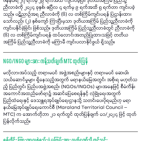
ဇန်နဝါရီ ၂၇ ရက်မှ ၂၉ ရက်အထိ ကျင်းပခဲ့ပြီး၊ ဒုတိယအကြိမ် ပြည်သူ့
ညီလာခံကို ၂၀၂၄ ခုနှစ်၊ ဧပြီလ ၄ ရက်မှ ၉ ရက်အထိ ၅ ရက်တာ ကျင်းပခဲ့
သည်။ ပဋိညာဉ်အရ ညီလာခံကို (၆) လ တစ်ကြိမ်ကျင်းပရန် ပြဌာန်းထား
သော်လည်း (၂) နှစ်ကျော် ကြာပြီးမှသာ ဒုတိယအကြိမ် ပြည်သူ့ညီလာခံကို
ကျင်းပနိုင်ခဲ့ခြင်း ဖြစ်သည်။ ဒုတိယအကြိမ် ပြည်သူ့ညီလာခံတွင် ညီလာခံကို
(၆) လ တစ်ကြိမ်ကျင်းပရန် ထပ်လောင်းအတည်ပြုထားသဖြင့် တတိယ
အကြိမ် ပြည်သူ့ညီလာခံကို မကြာမီ ကျင်းပလာနိုင်ဖွယ် ရှိသည်။
NGO/INGO များအား ကန့်သတ်ချက် MTC ထုတ်ပြန်
မလိုလားအပ်သည့် တရားမဝင် အဖွဲ့အစည်းများနှင့် တရားမဝင် ဆေးဝါး
သယ်ဆောင်မှုများ ရှိနေသည့်အတွက် မရာနယ်မြေအတွင်း အစိုးရ မဟုတ်သ
ည့် ပြည်တွင်း ပြည်ပအဖွဲ့အစည်း (NGOs/INGOs) များအနေဖြင့် စီမံကိန်း
အကောင်အထည်ဖော်ရာ၌ အဆင်ပြေစေရန်နှင့် လုံခြုံရေးအတွက်
ပြည်ထဲရေးနှင့် ဒေသန္တရအုပ်ချုပ်ရေးဌာနသို့ သတင်းပေးပိုရမည်ဟု မရာ
နယ်မြေအုပ်ချုပ်ရေးကောင်စီ (Maraland Territorial Council –
MTC) က အောက်တိုဘာ ၂၁ ရက်တွင် ထုတ်ပြန်ချက် ၀၁/၂၀၂၄ ဖြင့် ထုတ်
ပြန်လိုက်သည်။