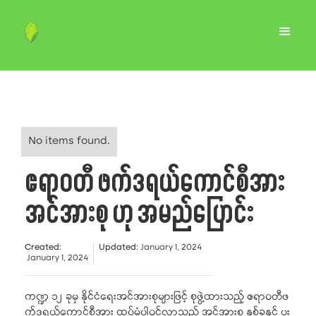
No items found.
ဧရာဝတီ ဖက်ဒရယ်ကောင်စီအား
အင်အားစု ဟု အမည်ပြောင်း
Created
:
Updated
:
January 1, 2024
January 1, 2024
ကဏ္ဍ ၁၂ ခုမှ နိုင်ငံရေးအင်အားစုများဖြင့် စုဖွဲ့ထားသည့် ဧရာဝတီဖ
က်ဒရယ်ကောင်စီအား ထပ်မံပါဝင်လာသည့် အင်အားစု နှစ်ခုနှင့် ပူး