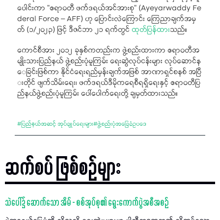
ပေါင်းကာ "ဧရာဝတီ ဖက်ဒရယ်အင်အားစု" (Ayeyarwaddy Fe
deral Force – AFF) ဟု ပြောင်းလဲကြောင်း ကြေညာချက်အမှ
တ် (၁/၂၀၂၃) ဖြင့် ဒီဇင်ဘာ ၂၁ ရက်တွင်
ထုတ်ပြန်ထား
သည်။
ကောင်စီအား ၂၀၁၂ ခုနှစ်ကတည်းက ဖွဲ့စည်းထားကာ ဧရာဝတီအ
မျိုးသားပြည်နယ် ဖွဲ့စည်းပုံမူကြမ်း ရေးဆွဲလုပ်ငန်းများ လုပ်ဆောင်န
ေခြင်းဖြစ်ကာ နိုင်ငံရေးရည်မှန်းချက်အဖြစ် အာဏာရှင်စနစ် အပြီ
းတိုင် ဖျက်သိမ်းရေး၊ ဖက်ဒရယ်ဒီမိုကရေစီရရှိရေးနှင့် ဧရာဝတီပြ
ည်နယ်ဖွဲ့စည်းပုံမူကြမ်း ပေါ်ပေါက်ရေးတို့ ချမှတ်ထားသည်။
#
ပြည်နယ်အဆင့် အုပ်ချုပ်ရေးများ
#
ဖွဲ့စည်းပုံအခြေခံဥပဒေ
ဆက်စပ် ဖြစ်စဉ်များ
သဲပေါ်၌ ဆောက်သော အိမ် - စစ်အုပ်စု၏ ရွေးကောက်ပွဲအစီအစဉ်