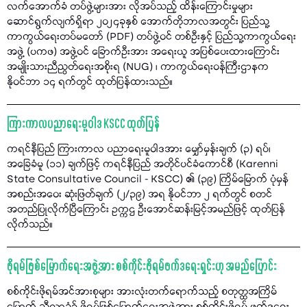
လက်အောက်ခံ တပ်ဖွဲ့များအား လိုအပ်သည့် ထိန်းကြောင်းမှုများ
ဆောင်ရွက်လျက်ရှိရာ ၂၀၂၄ခုနှစ် အောက်တိုဘာလအတွင်း ပြည်သူ့
ကာကွယ်ရေးတပ်မတော် (PDF) တပ်ဖွဲ့ဝင် တစ်ဦးနှင့် ပြည်သူ့ကာကွယ်ရေး
အဖွဲ့ (ပကဖ) အဖွဲ့ဝင် ခြောက်ဦးအား အရေးယူ အပြစ်ပေးထားကြောင်း
အမျိုးသားညီညွတ်ရေးအစိုးရ (NUG) ၊ ကာကွယ်ရေးဝန်ကြီးဌာနက
နိုဝင်ဘာ ၁၄ ရက်တွင် ထုတ်ပြန်ထားသည်။
ကြားကာလပညာရေးမူဝါဒ KSCC ထုတ်ပြန်
ကရင်နီပြည် ကြားကာလ ပညာရေးမူဝါဒအား မျှော်မှန်းချက် (၃) ရပ်၊
အခြေခံမူ (၁၁) ချက်ဖြင့် ကရင်နီပြည် အတိုင်ပင်ခံကောင်စီ (Karenni
State Consultative Council - KSCC) ၏ (၃၉) ကြိမ်မြောက် ပုံမှန်
အစည်းအဝေး ဆုံးဖြတ်ချက် (၂/၃၉) အရ နိုဝင်ဘာ ၂ ရက်တွင် စတင်
အတည်ပြုလိုက်ပြီကြောင်း ဥက္ကဌ ဦးအောင်ဆန်းမြင့်အမည်ဖြင့် ထုတ်ပြန်
လိုက်သည်။
ဖိုရမ်ဖြစ်မြောက်ရေးအဖွဲ့အား စစ်ကိုင်းဖိုရမ်ဖက်ဒရေးရှင်းဟု အမည်ပြောင်း
စစ်ကိုင်းဖိုရမ်အင်အားစုများ အားလုံးတက်ရောက်သည့် စတုတ္ထအကြိမ်