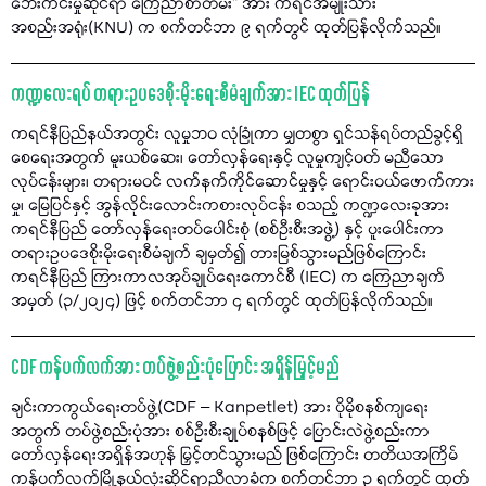
ဘေးကင်းမှုဆိုင်ရာ ကြေညာစာတမ်း" အား ကရင်အမျိုးသား
အစည်းအရုံး(KNU) က စက်တင်ဘာ ၉ ရက်တွင် ထုတ်ပြန်လိုက်သည်။
ကဏ္ဍလေးရပ် တရားဥပဒေစိုးမိုးရေးစီမံချက်အား IEC ထုတ်ပြန်
ကရင်နီပြည်နယ်အတွင်း လူမှုဘဝ လုံခြုံကာ မျှတစွာ ရှင်သန်ရပ်တည်ခွင့်ရှိ
စေရေးအတွက် မူးယစ်ဆေး၊ တော်လှန်ရေးနှင့် လူမှုကျင့်ဝတ် မညီသော
လုပ်ငန်းများ၊ တရားမဝင် လက်နက်ကိုင်ဆောင်မှုနှင့် ရောင်းဝယ်ဖောက်ကား
မှု၊ မြေပြင်နှင့် အွန်လိုင်းလောင်းကစားလုပ်ငန်း စသည့် ကဏ္ဍလေးခုအား
ကရင်နီပြည် တော်လှန်ရေးတပ်ပေါင်းစုံ (စစ်ဦးစီးအဖွဲ့) နှင့် ပူးပေါင်းကာ
တရားဥပဒေစိုးမိုးရေးစီမံချက် ချမှတ်၍ တားမြစ်သွားမည်ဖြစ်ကြောင်း
ကရင်နီပြည် ကြားကာလအုပ်ချုပ်ရေးကောင်စီ (IEC) က ကြေညာချက်
အမှတ် (၃/၂၀၂၄) ဖြင့် စက်တင်ဘာ ၄ ရက်တွင် ထုတ်ပြန်လိုက်သည်။
CDF ကန်ပက်လက်အား တပ်ဖွဲ့စည်းပုံပြောင်း အရှိန်မြှင့်မည်
ချင်းကာကွယ်ရေးတပ်ဖွဲ့(CDF – Kanpetlet) အား ပိုမိုစနစ်ကျရေး
အတွက် တပ်ဖွဲ့စည်းပုံအား စစ်ဦးစီးချုပ်စနစ်ဖြင့် ပြောင်းလဲဖွဲ့စည်းကာ
တော်လှန်ရေးအရှိန်အဟုန် မြှင့်တင်သွားမည် ဖြစ်ကြောင်း တတိယအကြိမ်
ကန်ပက်လက်မြို့နယ်လုံးဆိုင်ရာညီလာခံက စက်တင်ဘာ ၃ ရက်တွင် ထုတ်