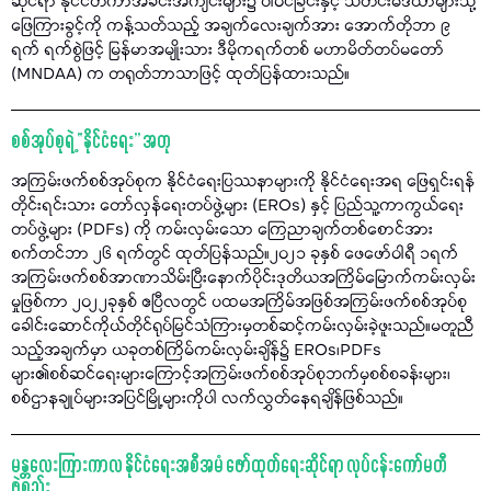
ဆိုင်ရာ နိုင်ငံတကာအခင်းအကျင်းများ၌ ပါဝင်ခြင်းနှင့် သတင်းမီဒီယာများသို့
ဖြေကြားခွင့်ကို ကန့်သတ်သည့် အချက်လေးချက်အား အောက်တိုဘာ ၉
ရက် ရက်စွဲဖြင့် မြန်မာအမျိုးသား ဒီမိုကရက်တစ် မဟာမိတ်တပ်မတော်
(MNDAA) က တရုတ်ဘာသာဖြင့် ထုတ်ပြန်ထားသည်။
စစ်အုပ်စုရဲ့ “နိုင်ငံရေး” အတု
အကြမ်းဖက်စစ်အုပ်စုက နိုင်ငံရေးပြဿနာများကို နိုင်ငံရေးအရ ဖြေရှင်းရန်
တိုင်းရင်းသား တော်လှန်ရေးတပ်ဖွဲ့များ (EROs) နှင့် ပြည်သူ့ကာကွယ်ရေး
တပ်ဖွဲ့များ (PDFs) ကို ကမ်းလှမ်းသော ကြေညာချက်တစ်စောင်အား
စက်တင်ဘာ ၂၆ ရက်တွင် ထုတ်ပြန်သည်။၂၀၂၁ ခုနှစ် ဖေဖော်ဝါရီ ၁ရက်
အကြမ်းဖက်စစ်အာဏာသိမ်းပြီးနောက်ပိုင်းဒုတိယအကြိမ်မြောက်ကမ်းလှမ်း
မှုဖြစ်ကာ ၂၀၂၂ခုနှစ် ဧပြီလတွင် ပထမအကြိမ်အဖြစ်အကြမ်းဖက်စစ်အုပ်စု
ခေါင်းဆောင်ကိုယ်တိုင်ရုပ်မြင်သံကြားမှတစ်ဆင့်ကမ်းလှမ်းခဲ့ဖူးသည်။မတူညီ
သည့်အချက်မှာ ယခုတစ်ကြိမ်ကမ်းလှမ်းချိန်၌ EROs၊PDFs
များ၏စစ်ဆင်ရေးများကြောင့်အကြမ်းဖက်စစ်အုပ်စုဘက်မှစစ်စခန်းများ၊
စစ်ဌာနချုပ်များအပြင်မြို့များကိုပါ လက်လွှတ်နေရချိန်ဖြစ်သည်။
မန္တလေးကြားကာလ နိုင်ငံရေးအစီအမံ ဖော်ထုတ်ရေးဆိုင်ရာ လုပ်ငန်းကော်မတီ
ဖွဲ့စည်း