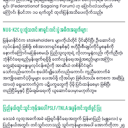
မြောက် ညီလာခံ၌ ဖိုရမ်ဖြစ်မြောက်ရေးအဖွဲ့အား စစ်ကိုင်းဖိုရမ် ဖက်ဒရေး
ရှင်း (Federationof Sagaing Forum) ဟု ပြောင်းလဲသတ်မှတ်
ကြောင်း နိုဝင်ဘာ ၁၀ ရက်တွင် ထုတ်ပြန်အသိပေးလိုက်သည်။
NUG-K2C ပူးတွဲသတင်းစာရှင်းလင်းပွဲ အဓိကအချက်များ
မြန်မာနိုင်ငံက stakeholders များကိုယ်တိုင် ပိုင်ဆိုင်ပြီး ဦးဆောင်တဲ့
လုပ်ငန်းစဉ် ဖြစ်ဖို့၊ စစ်အာဏာရှင်စနစ်နှင့် ဗဟိုဦးစီးချုပ်ကိုင်မှုစနစ်ကို
နောက်ကြောင်းမပြန်စေမယ့်၊ ပြည်သူလူထုရဲ့ လိုလားမှုနဲ့လည်း ကိုက်ညီတဲ့၊
ဘုံနိုင်ငံရေးရည်မှန်းချက်ရရှိဖို့ တော်လှန်ရေးအဖွဲ့အစည်းများအကြား
တွေ့ဆုံဆွေးနွေးမှုလုပ်ငန်းစဥ်ကို အာဆီယံ တစ်နိုင်ငံချင်း
သော်လည်းကောင်း၊ စုပေါင်း၍သော်လည်းကောင်း ကူညီထောက်ခံ
အကျိုးဆောင်ပံ့ပိုးမှုများ ပေးအပ်ဖို့ လိုအပ်မှာ ဖြစ်ပါတယ်။ စကစက အဆိုပြု
ထားတဲ့ ရွေးကောက်ပွဲက ပဋိပက္ခတွေကို ပိုမို ပြင်းထန်စေမှာ ဖြစ်ပြီး
တည်ငြိမ်မှုနှင့် ငြိမ်းချမ်းရေးကို ယူဆောင်ပေးမှာမဟုတ်ဘူး။
ပြည်နယ်တွင်းသွင်းကုန်အပေါ် PSLF/TNLA အခွန်ကင်းလွတ်ခွင့် ပြု
ဒေသခံ လူထုအခက်အခဲ ဖြေရှင်းနိုင်ရေးအတွက် မြန်မာပြည် (မန္တလေး) မှ
ပြည်နယ်အတွင်း တင်သွင်းလာသည့် သွင်းကုန်များအပေါ် အောက်တိုဘာ ၂၅