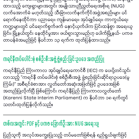
ထားသည့် ကျေးရွာများအတွင်း အမျိုးသားညီညွတ်ရေးအစိုးရ (NUG)
လက်အောက်ခံ မဟုတ်သည့် သီးခြားလက်နက်ကိုင်အဖွဲ့အစည်းများ ဝင်
ရောက်နေထိုင်ကာ ပညာရေး၊ ကျန်းမာရေး၊ အုပ်ချုပ်ရေး၊ ကာကွယ်ရေး
ကဏ္ဍများတွင် ဝင်ရောက်စွက်ဖက် နှောင့်ယှက်ပါက ပြင်းထန်စွာ အရေးယူ
ခြင်း၊ မြို့နယ်တွင်း နေထိုင်မှုအား ဖယ်ရှားသွားမည်ဟု ပေါက်မြို့နယ်- ပကဖ
တာဝန်ခံအမည်ဖြင့် နိုဝင်ဘာ ၁၃ ရက်က ထုတ်ပြန်ထားသည်။
ကရင်နီတပ်ပေါင်းစုံ စစ်ဦးစီးအဖွဲ့ ဖွဲ့စည်းခြင်းဥပဒေ အတည်ပြု
ကရင်နီပြည် ကြားကာလ အုပ်ချုပ်ရေးကောင်စီ (IEC) က ပေးပို့တင်သွင်း
လာသည့် "ကရင်နီ တပ်ပေါင်းစုံ စစ်ဦးစီးအဖွဲ့ ဖွဲ့စည်းခြင်းဆိုင်ရာဥပဒေ(မူ
ကြမ်း)” အစီရင်ခံစာအား လွှတ်တော်အဆုံးအဖြတ်ဖြင့် ဥပဒေအဖြစ်
အတည်ပြုလိုက်ပြီ ဖြစ်ကြောင်း ကရင်နီပြည် ကြားကာလလွှတ်တော်
(Karenni State Interim Parliament) က နိုဝင်ဘာ ၁၈ ရက်တွင်
သတင်းထုတ်ပြန်လိုက်သည်။
တစ်လအတွင်း PDF နှင့် ပကဖ ခြောက်ဦးအား NUG အရေးယူ
ပြည်သူကို အလုပ်အကျွေးပြုသည့် တပ်မတော်ဖြစ်ရန် ရည်ရွယ်ချက်ဖြင့်