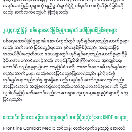
အရပ်သားပြည်သူများကို ရည်ရွယ်ချက်ရှိရှိ ပစ်မှတ်ထားတိုက်ခိုက်ခြင်းကို
လည်း ဆက်လက်တွေ့မြင် ခဲ့ကြရသည်။
၂၀၂၄ လည်ပြန် - စစ်ရေးအောင်မြင်မှုများနောက် သတိပြုဆင်ခြင်စရာများ
စစ်ရေးအောင်မြင်မှုများ၏ နောက်ကွယ်တွင် အုပ်ချုပ်ရေးတည်ဆောက်မှုများ
လည်း ဆက်လက် မြင်တွေ့ခဲ့ရသော နှစ်တနှစ်ဖြစ်ခဲ့သည်။ အထူးသဖြင့်
အလယ်ပိုင်းမဟုတ်သော ဒေသများတွင် အုပ်ချုပ်ရေးတည်ဆောက်မှုများပိုမို
ခိုင်မာအားကောင်းလာခဲ့သည်။ ကရင်နီပြည်၏ ကြားကာလ အုပ်ချုပ်ရေး
ကောင်စီ သည်နမူနာပြစရာ တခုဖြစ်ခဲ့သလို၊ တအာင်းဒေသ၏ အုပ်ချုပ်ရေး
တည်ဆောက်မှုများ လည်းစတင်မြင်တွေ့စပြုလာရသည်။ နဂိုရှိရင်းစွဲ
အုပ်ချုပ်ရေးလည်ပတ်မှု များရှိနေသည့်ကချင်နှင့် ကော်သူးလေတွင်လည်း
အပြောင်းအလဲ အချို့စတင်ရှိလာခဲ့သည်။ကော်သူးလေအုပ်ချုပ်ရေးကို ပြည်
သူပါဝင်မှုဖြင့် ဖော်ဆောင်သည့်သာဓကများ၊ လူထုဆွေးနွေးမှုပုံစံများကို တွေ့
မြင်ရသည်။
ဆေးသင်တန်းသား ၁၈ ဦး သေဆုံးမှုအတွက် တာဝန်ရှိသူ သုံးဦးအား KNDF အရေးယူ
Frontline Combat Medic သင်တန်း တက်ရောက်နေသည့် ဆေးတပ်