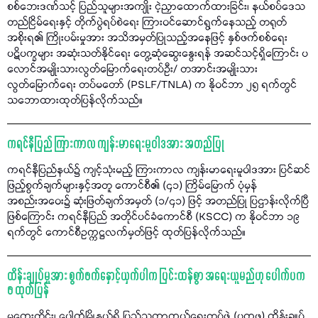
စစ်ဘေးဒဏ်သင့် ပြည်သူများအကျိုး ငဲ့ညှာထောက်ထားခြင်း၊ နယ်စပ်ဒေသ
တည်ငြိမ်ရေးနှင့် တိုက်ပွဲရပ်စဲရေး ကြားဝင်ဆောင်ရွက်နေသည့် တရုတ်
အစိုးရ၏ ကြိုးပမ်းမှုအား အသိအမှတ်ပြုသည့်အနေဖြင့် နှစ်ဖက်စစ်ရေး
ပဋိပက္ခများ အဆုံးသတ်နိုင်ရေး တွေ့ဆုံဆွေးနွေးရန် အဆင်သင့်ရှိကြောင်း ပ
လောင်အမျိုးသားလွတ်မြောက်ရေးတပ်ဦး/ တအာင်းအမျိုးသား
လွတ်မြောက်ရေး တပ်မတော် (PSLF/TNLA) က နိုဝင်ဘာ ၂၅ ရက်တွင်
သဘောထားထုတ်ပြန်လိုက်သည်။
ကရင်နီပြည် ကြားကာလ ကျန်းမာရေးမူဝါဒအား အတည်ပြု
ကရင်နီပြည်နယ်၌ ကျင့်သုံးမည့် ကြားကာလ ကျန်းမာရေးမူဝါဒအား ပြင်ဆင်
ဖြည့်စွက်ချက်များနှင့်အတူ ကောင်စီ၏ (၄၁) ကြိမ်မြောက် ပုံမှန်
အစည်းအဝေး၌ ဆုံးဖြတ်ချက်အမှတ် (၁/၄၁) ဖြင့် အတည်ပြု ပြဌာန်းလိုက်ပြီ
ဖြစ်ကြောင်း ကရင်နီပြည် အတိုင်ပင်ခံကောင်စီ (KSCC) က နိုဝင်ဘာ ၁၉
ရက်တွင် ကောင်စီဥက္ကဋ္ဌလက်မှတ်ဖြင့် ထုတ်ပြန်လိုက်သည်။
ထိန်းချုပ်မှုအား စွက်ဖက်နှောင့်ယှက်ပါက ပြင်းထန်စွာ အရေးယူမည်ဟု ပေါက်ပက
ဖ ထုတ်ပြန်
မကွေးတိုင်း၊ ပေါက်မြို့နယ်ရှိ ပြည်သူ့ကာကွယ်ရေးတပ်ဖွဲ့ (ပကဖ) ထိန်းချုပ်