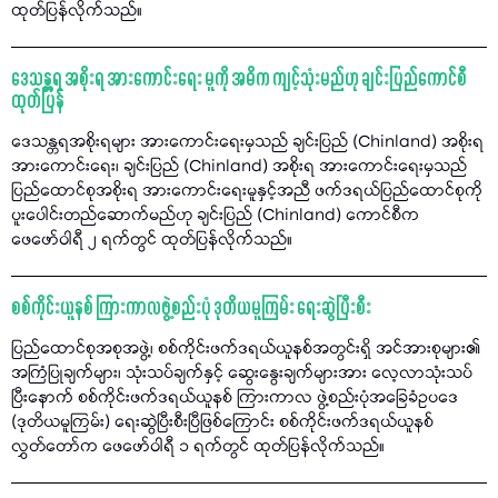
ထုတ်ပြန်လိုက်သည်။
ဒေသန္တရ အစိုးရ အားကောင်းရေး မူကို အဓိက ကျင့်သုံးမည်ဟု ချင်းပြည်ကောင်စီ
ထုတ်ပြန်
ဒေသန္တရအစိုးရများ အားကောင်းရေးမှသည် ချင်းပြည် (Chinland) အစိုးရ
အားကောင်းရေး၊ ချင်းပြည် (Chinland) အစိုးရ အားကောင်းရေးမှသည်
ပြည်ထောင်စုအစိုးရ အားကောင်းရေးမူနှင့်အညီ ဖက်ဒရယ်ပြည်ထောင်စုကို
ပူးပေါင်းတည်ဆောက်မည်ဟု ချင်းပြည် (Chinland) ကောင်စီက
ဖေဖော်ဝါရီ ၂ ရက်တွင် ထုတ်ပြန်လိုက်သည်။
စစ်ကိုင်းယူနစ် ကြားကာလဖွဲ့စည်းပုံ ဒုတိယမူကြမ်း ရေးဆွဲပြီးစီး
ပြည်ထောင်စုအစုအဖွဲ့၊ စစ်ကိုင်းဖက်ဒရယ်ယူနစ်အတွင်းရှိ အင်အားစုများ၏
အကြံပြုချက်များ၊ သုံးသပ်ချက်နှင့် ဆွေးနွေးချက်များအား လေ့လာသုံးသပ်
ပြီးနောက် စစ်ကိုင်းဖက်ဒရယ်ယူနစ် ကြားကာလ ဖွဲ့စည်းပုံအခြေခံဥပဒေ
(ဒုတိယမူကြမ်း) ရေးဆွဲပြီးစီးပြီဖြစ်ကြောင်း စစ်ကိုင်းဖက်ဒရယ်ယူနစ်
လွှတ်တော်က ဖေဖော်ဝါရီ ၁ ရက်တွင် ထုတ်ပြန်လိုက်သည်။