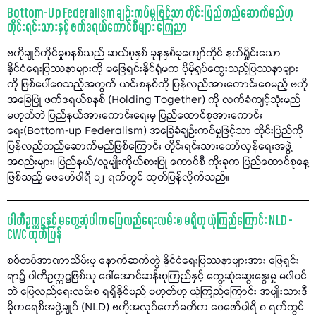
Bottom-Up Federalism ချဉ်းကပ်မှုဖြင့်သာ တိုင်းပြည်တည်ဆောက်မည်ဟု
တိုင်းရင်းသားနှင့် ဖက်ဒရယ်ကောင်စီများ ကြေညာ
ဗဟိုချုပ်ကိုင်မှုစနစ်သည် ဆယ်စုနှစ် ခုနနှစ်ခုကျော်တိုင် နက်ရှိုင်းသော
နိုင်ငံရေးပြဿနာများကို မဖြေရှင်းနိုင်ရုံမက ပိုမိုရှုပ်ထွေးသည့်ပြဿနာများ
ကို ဖြစ်ပေါ်စေသည့်အတွက် ယင်းစနစ်ကို ပြန်လည်အားကောင်းစေမည့် ဗဟို
အခြေပြု ဖက်ဒရယ်စနစ် (Holding Together) ကို လက်ခံကျင့်သုံးမည်
မဟုတ်ဘဲ ပြည်နယ်အားကောင်းရေးမှ ပြည်ထောင်စုအားကောင်း
ရေး(Bottom-up Federalism) အခြေခံချဉ်းကပ်မှုဖြင့်သာ တိုင်းပြည်ကို
ပြန်လည်တည်ဆောက်မည်ဖြစ်ကြောင်း တိုင်းရင်းသားတော်လှန်ရေးအဖွဲ့
အစည်းများ၊ ပြည်နယ်/လူမျိုးကိုယ်စားပြု ကောင်စီ ကိုးခုက ပြည်ထောင်စုနေ့
ဖြစ်သည့် ဖေဖော်ဝါရီ ၁၂ ရက်တွင် ထုတ်ပြန်လိုက်သည်။
ပါတီဥက္ကဋ္ဌနှင့် မတွေ့ဆုံပါက ပြေလည်ရေးလမ်းစ မရှိဟု ယုံကြည်ကြောင်း NLD -
CWC ထုတ်ပြန်
စစ်တပ်အာဏာသိမ်းမှု နောက်ဆက်တွဲ နိုင်ငံရေးပြဿနာများအား ဖြေရှင်း
ရာ၌ ပါတီဥက္ကဋ္ဌဖြစ်သူ ဒေါ်အောင်ဆန်းစုကြည်နှင့် တွေ့ဆုံဆွေးနွေးမှု မပါဝင်
ဘဲ ပြေလည်ရေးလမ်းစ ရရှိနိုင်မည် မဟုတ်ဟု ယုံကြည်ကြောင်း အမျိုးသားဒီ
မိုကရေစီအဖွဲ့ချုပ် (NLD) ဗဟိုအလုပ်ကော်မတီက ဖေဖော်ဝါရီ ၈ ရက်တွင်