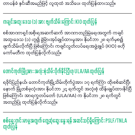
တာဝန်ခံ နှင်းဆီအမည်ဖြင့် လူထုထံ အသိပေး ထုတ်ပြန်ထားသည်။
ကချင်အထူးဒေသ (၁) အား ဖျက်သိမ်းကြောင်း KIO ထုတ်ပြန်
စစ်အာဏာရှင်အစိုးရအဆက်ဆက် အာဏာတည်မြဲရေးအတွက် ကချင်
အထူးဒေသ (၁) ဟူ၍ ခွဲခြားအုပ်ချုပ်ထားမှုအား နိုဝင်ဘာ ၂၈ ရက်မှစ၍
ဖျက်သိမ်းလိုက်ပြီ ဖြစ်ကြောင်း ကချင်လွတ်လပ်ရေးအဖွဲ့ချုပ် (KIO) ဗဟို
ကော်မတီက ထုတ်ပြန်လိုက်သည်။
တောင်ကုတ်မြို့အား အလုံးစုံသိမ်းပိုက်နိုင်ပြီဟု ULA/AA ထုတ်ပြန်
ရခိုင်ပြည်နယ်၊ တောင်ကုတ်မြို့သိမ်းတိုက်ပွဲအား ၁၇ ရက်ကြာ ထိုးစစ်ဆင်ပြီး
နောက် မြို့တစ်ခုလုံးအား နိုဝင်ဘာ ၂၄ ရက်တွင် အလုံးစုံ ထိန်းချုပ်ထားနိုင်ပြီ
ဖြစ်ကြောင်း အာရက္ခတပ်တော် (ULA/AA) က နိုဝင်ဘာ ၂၈ ရက်တွင်
အတည်ပြု ထုတ်ပြန်လိုက်သည်။
စစ်ရေးတင်းမာမှုအတွက် တွေ့ဆုံဆွေးနွေးရန် အဆင်သင့်ရှိကြောင်း PSLF/TNLA
ထုတ်ပြန်