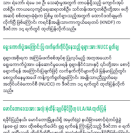
သား ရဲဘော်၊ ရဲမေ ၁၈ ဦး သေဆုံးမှုအတွက် တာဝန်ရှိသည့် ကျောင်းအုပ်
တစ်ဦး၊ ကာယလေ့ကျင့်ရေးဆရာတစ်ဦး၊ သင်တန်းအကူတစ်ဦးတို့အား ဗဟို
အဆင့် စစ်တရားခုံရုံးက ပြစ်မှု ထင်ရှားသည့်အတွက် ထောင်ဒဏ်ချမှတ်
လိုက်ပြီ ဖြစ်ကြောင်း ကရင်နီအမျိုးသားကာကွယ်ရေးတပ် (KNDF) က
ဒီဇင်ဘာ ၁၄ ရက်တွင် ထုတ်ပြန်လိုက်သည်။
ရွေးကောက်ပွဲအကြောင်းပြ လက်နက်ကိုင်ပို့နေသည့် ရုရှားအား NUCC ရှုတ်ချ
ရုရှားအစိုးရက အကြမ်းဖက်စစ်အုပ်စု ပြုလုပ်မည့် အတုအယောင်
ရွေးကောက်ပွဲအား ဝန်ဆောင်မှုပေးရန် ရုရှားနိုင်ငံသားနှင့် ၎င်းတို့အား စောင့်
ရှောက်ရန် အကြောင်းပြချက်ဖြင့် လက်နက်ကိုင်များကိုပါ မြန်မာပြည်တွင်း
စေလွှတ်နေမှုအပေါ် ကန့်ကွက်ရှုတ်ချကြောင်း အမျိုးသားညီညွတ်ရေး
အတိုင်ပင်ခံကောင်စီ (NUCC) က ဒီဇင်ဘာ ၁၄ ရက်တွင် ထုတ်ပြန်လိုက်
သည်။
မောင်တောဒေသအား အလုံးစုံထိန်းချုပ်နိုင်ပြီဟု ULA/AA ထုတ်ပြန်
ရခိုင်ပြည်နယ်၊ မောင်တောမြို့နယ်ရှိ အမှတ်(၅) နယ်ခြားစောင့်ရဲတပ်ဖွဲ့ခွဲ
(နခခ-၅) အား ထိုးစစ်ရက်ပေါင်း ၅၅ ရက်ခန့် ကြာမြင့်သည့် ဒီဇင်ဘာ ၈ ရက်