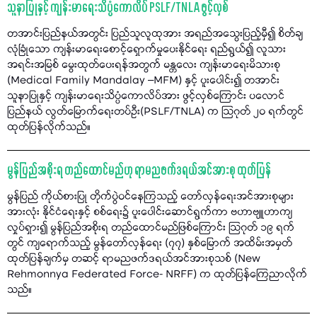
သူနာပြုနှင့် ကျန်းမာရေးသိပ္ပံကောလိပ် PSLF/TNLA ဖွင့်လှစ်
တအာင်းပြည်နယ်အတွင်း ပြည်သူလူထုအား အရည်အသွေးပြည့်မှီ၍ စိတ်ချ
လုံခြုံသော ကျန်းမာရေးစောင့်ရှောက်မှုပေးနိုင်ရေး ရည်ရွယ်၍ လူသား
အရင်းအမြစ် မွေးထုတ်ပေးရန်အတွက် မန္တလေး ကျန်းမာရေးမိသားစု
(Medical Family Mandalay –MFM) နှင့် ပူးပေါင်း၍ တအာင်း
သူနာပြုနှင့် ကျန်းမာရေးသိပ္ပံကောလိပ်အား ဖွင့်လှစ်ကြောင်း ပလောင်
ပြည်နယ် လွတ်မြောက်ရေးတပ်ဦး(PSLF/TNLA) က သြဂုတ် ၂၀ ရက်တွင်
ထုတ်ပြန်လိုက်သည်။
မွန်ပြည်အစိုးရ တည်ထောင်မည်ဟု ရာမညဖက်ဒရယ်အင်အားစု ထုတ်ပြန်
မွန်ပြည် ကိုယ်စားပြု တိုက်ပွဲဝင်နေကြသည့် တော်လှန်ရေးအင်အားစုများ
အားလုံး နိုင်ငံရေးနှင့် စစ်ရေး၌ ပူးပေါင်းဆောင်ရွက်ကာ ဗဟာဗျူဟာကျ
လှုပ်ရှား၍ မွန်ပြည်အစိုးရ တည်ထောင်မည်ဖြစ်ကြောင်း သြဂုတ် ၁၉ ရက်
တွင် ကျရောက်သည့် မွန်တော်လှန်ရေး (၇၇) နှစ်မြောက် အထိမ်းအမှတ်
ထုတ်ပြန်ချက်မှ တဆင့် ရာမညဖက်ဒရယ်အင်အားစုသစ် (New
Rehmonnya Federated Force- NRFF) က ထုတ်ပြန်ကြေညာလိုက်
သည်။