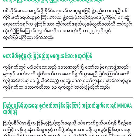
စစ်ကိုင်း ကြားကာလဖွဲ့စည်းပုံ မူကြမ်းအား လွှတ်တော်သို့ တင်သွင်း
စစ်ကိုင်းဒေသအတွင်းရှိ နိုင်ငံရေးအင်အားစုများဖြင့် ဖွဲ့စည်းထားသည့် စစ်
ကိုင်းဖက်ဒရယ်ယူနစ် ကြားကာလ ဖွဲ့စည်းပုံအခြေခံဥပဒေ(မူကြမ်း) ရေးဆွဲ
ရေးကော်မရှင်က မူကြမ်းအား တိုင်းဖက်ဒရယ်ယူနစ်လွှတ်တော်သို့ တင်သွင်း
လိုက်ပြီဖြစ်ကြောင်း လွှတ်တော်က အောက်တိုဘာ ၂၅ ရက်တွင်
ထုတ်ပြန်ကြေညာလိုက်သည်။
မဟာမိတ်စုဖွဲ့မှု တိုးမြှင့်မည်ဟု မကွေးအင်အားစု ထုတ်ပြန်
ကွန်ရက်တွင် မပါဝင်သေးသည့် ဒေသအတွင်းရှိ တော်လှန်ရေးအဖွဲ့အစည်း
များနှင့် ဆက်လက် ချိတ်ဆက်ကာ ဆောင်ရွက်သွားမည် ဖြစ်ကြောင်း တော်
လှန်အင်အားစု ၁၁ ဖွဲ့ ပါဝင်သည့် မကွေးဒေသ တော်လှန်ရေးအင်အားစုများ
ကွန်ရက်က အောက်တိုဘာ ၁၃ ရက်တွင် ထုတ်ပြန်လိုက်သည်။
ပြည်ပမှ မြန်မာ့အရေး စွက်ဖက်လာနိုင်ခြေကြောင့် ကန့်သတ်ချက်လေးရပ် MNDAA
ထုတ်ပြန်
ပြည်ပနိုင်ငံအချို့က မြန်မာ့ပြည်တွင်းရေးကို ဝင်ရောက်စွက်ဖက်ရန် စီစဉ်နေ
သဖြင့် အစိုးရဝန်ထမ်းများနှင့် တပ်ဖွဲ့ဝင်များအား ခရီးသွားခွင့်၊ မြန်မာ့အရေး