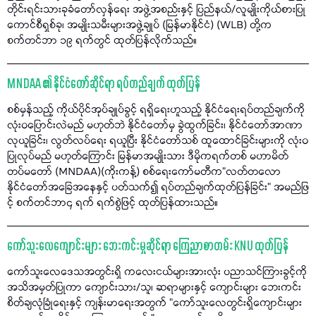
တိုင်းရင်းသားခုခံတော်လှန်ရေး အဖွဲ့အစည်းနှင့် ပြည်နယ်/လူမျိုးကိုယ်စားပြု
ကောင်စီရှစ်ခု၊ အမျိုးသမီးများအဖွဲ့ချုပ် (မြန်မာနိုင်ငံ) (WLB) တို့က
စက်တင်ဘာ ၁၉ ရက်တွင် ထုတ်ပြန်လိုက်သည်။
MNDAA ၏ နိုင်ငံတော်ဆိုင်ရာ ရပ်တည်ချက် ထုတ်ပြန်
စစ်မှန်သည့် ကိုယ်ပိုင်အုပ်ချုပ်ခွင့် ရရှိရေးဟူသည့် နိုင်ငံရေးရပ်တည်ချက်ကို
လုံးဝပြောင်းလဲမည် မဟုတ်ဘဲ နိုင်ငံတော်မှ ခွဲထွက်ခြင်း၊ နိုင်ငံတော်အာဏာ
လုယူခြင်း၊ လွတ်လပ်ရေး ရယူပြီး နိုင်ငံတော်သစ် ထူထောင်ခြင်းများကို လုံးဝ
ပြုလုပ်မည် မဟုတ်ကြောင်း မြန်မာအမျိုးသား ဒီမိုကရက်တစ် မဟာမိတ်
တပ်မတော် (MNDAA)(ကိုးကန့်) စစ်ရေးကော်မတီက"လတ်တလော
နိုင်ငံတော်အခြေအနေနှင့် ပတ်သက်၍ ရပ်တည်ချက်ထုတ်ပြန်ခြင်း" အမည်ဖြ
င့် စက်တင်ဘာ၄ ရက် ရက်စွဲဖြင့် ထုတ်ပြန်ထားသည်။
ကော်သူးလေကျောင်းများ ဘေးကင်းမှုဆိုင်ရာ ကြေညာစာတမ်း KNU ထုတ်ပြန်
ကော်သူးလေဒေသအတွင်းရှိ ကလေးငယ်များအားလုံး ပညာသင်ကြားခွင့်ကို
အသိအမှတ်ပြုကာ ကျောင်းသား/သူ၊ ဆရာများနှင့် ကျောင်းများ ဘေးကင်း
စိတ်ချလုံခြုံရေးနှင့် ကျန်းမာရေးအတွက် "ကော်သူးလေတွင်းရှိကျောင်းများ