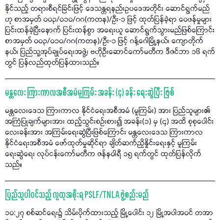
နိုင်သည့် တရားစီရင်ခြင်းဖြင့် ဒေသန္တရနည်းဥပဒေအတိုင်း ဆောင်ရွက်မည်
ဟု စာအမှတ် ၀၀၃/၀၁၀/ဂဂ(ကတန)/ဦး-၁ ဖြင့် ထုတ်ပြန်ခဲ့ရာ ဝေဖန်မှုများ
ပြင်းထန်ခဲ့ပြီးနောက် ပြင်းထန်စွာ အရေးယူ ဆောင်ရွက်သွားမည်ဖြစ်ကြောင်း
စာအမှတ် ၀၀၃/၀၁၀/ဂဂ(ကတန)/ဦး-၁ ဖြင့် ဂန့်ဂေါမြို့နယ်၊ ကျောတိုက်
နယ်၊ ပြည်သူ့အုပ်ချုပ်ရေးအဖွဲ့၊ ဗဟိုဦးဆောင်ကော်မတီက ဒီဇင်ဘာ ၁၆ ရက်
တွင် ပြန်လည်ထုတ်ပြန်ထားသည်။
မန္တလေး ကြားကာလအစီအမံမူကြမ်း အခန်း (၄) ခန်း ရေးဆွဲပြီး ဖြစ်
မန္တလေးဒေသ ကြားကာလ နိုင်ငံရေးအစီအမံ (မူကြမ်း) အား ပြည်သူများ၏
အကြံပြုချက်များအား ထည့်သွင်းစဉ်းစား၍ အခန်း(၁) မှ (၄) အထိ စုစုပေါင်း
လေးခန်းအား အကြမ်းရေးဆွဲပြီးဖြစ်ကြောင်း မန္တလေးဒေသ ကြားကာလ
နိုင်ငံရေးအစီအမံ ဖော်ထုတ်မှုဆိုင်ရာ ချိတ်ဆက်ညှိနှိုင်းရေးနှင့် မူကြမ်း
ရေးဆွဲရေး လုပ်ငန်းကော်မတီက ဇန်နဝါရီ ၁၅ ရက်တွင် ထုတ်ပြန်လိုက်
သည်။
ပြည်သူပါဝင်သည့် လူထုအစိုးရ PSLF/TNLA ဖွဲ့စည်းမည်
၁၀:၂၇ စစ်ဆင်ရေး၌ သိမ်းပိုက်ထားသည့် မြို့ပေါင်း ၁၂ မြို့အပါအဝင် တအာ