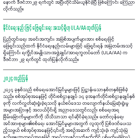
နောက် ဒီဇင်ဘာ၂၉ ရက်တွင် အပြီးတိုင်သိမ်းယူနိုင်ခဲ့ပြီ ဖြစ်ကြောင်း ကြေညာ
လိုက်သည်။
နိုင်ငံရေးနည်းဖြင့် ဖြေရှင်းရေး အသင့်ရှိဟု ULA/AA ထုတ်ပြန်
ပြည်တွင်းရေး အခင်းအကျင်း၊ အဖြစ်အပျက်များအား စစ်ရေးဖြင့်
ဖြေရှင်းသည်ထက် နိုင်ငံရေးနည်းလမ်းများဖြင့် ဖြေရှင်းရန် အမြဲတမ်းအသင့်
ရှိကြောင်း ရက္ခိုင်အမျိုးသားအဖွဲ့ချုပ်/အာရက္ခတပ်တော် (ULA/AA) က
ဒီဇင်ဘာ ၂၉ ရက်တွင် ထုတ်ပြန်လိုက်သည်။
၂၀၂၄ လည်ပြန်
၂၀၂၄ ခုနှစ်သည် စစ်ရေးအောင်မြင်မှုများဖြင့် ပြဋ္ဌာန်းသောနှစ်တနှစ်ဖြစ်ခဲ့
သည်။ စစ်အုပ်စုအနေဖြင့် တိုင်းစစ်ဌာနချုပ် ၁၄ ခုအနက်တိုင်းစစ်ဌာနချုပ်နှစ်
ခုကို လက်လွှတ်ဆုံးရှုံးခဲ့ရသလို နယ်စပ်ဒေသ တလျောက်နယ်မြေဆုံးရှုံးမှု
အများအပြားနှင့် အလယ်ပိုင်းရှိ အညာဒေသတွင်လည်း စစ်ရေးအရ
ခြိမ်းခြောက်မှုများကိကို သိသိသာသာ ရင်ဆိုင်ခဲ့ရသည်။ တော်လှန်ရေး
အင်အားစုများ၏စစ်ရေး အောင်မြင်မှုများအတွက် လူထုကို ပြစ်ဒဏ်ပေးသ
ည့်သဖွယ် စစ်အုပ်စုအနေဖြင့်၎င်းတို့ အစဉ်အဆက် ကျင့်သုံးခဲ့၊ ကျင့်သုံးမြဲ
နည်းဗျူဟာတရပ်အနေဖြင့် အရပ်သားနှင့်လက်နက်ကိုင် ပစ်မှတ်မခွဲခြားပဲ