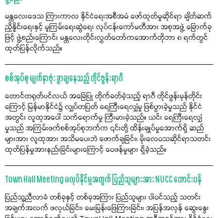
မန္တလေးဒေသ ကြားကာလ နိုင်ငံရေးအစီအမံ ဖော်ထုတ်မှုဆိုင်ရာ ချိတ်ဆက်
ညှိနှိုင်းရေးနှင့် မူကြမ်းရေးဆွဲရေး လုပ်ငန်းကော်မတီအား အစုအဖွဲ့ ခြောက်ခု
ဖြင့် ဖွဲ့စည်းကြောင်း မန္တလေးတိုင်းလွှတ်တော်ကအောက်တိုဘာ ၈ ရက်တွင်
ထုတ်ပြန်လိုက်သည်။
စစ်အုပ်စု မျက်နှာဖုံး ခွာချနေသည့် တိုင်ဖွန်းရာဂီ
တောင်တရုတ်ပင်လယ် အခြေပြု တိုက်ခတ်ခဲ့သည့် ရာဂီ တိုင်ဖွန်းမုန်တိုင်း
ကြောင့် မြန်မာနိုင်ငံ၌ လျှပ်တပြတ် ရေကြီးရေလျှံမှု ဖြစ်ပွားခဲ့မှုသည် နိုင်ငံ
အတွင်း လူထုအပေါ် သက်ရောက်မှု ကြီးမားခဲ့သည်။ ယင်း ရေကြီးရေလျှံ
မှုသည် အကြမ်းဖက်စစ်အုပ်စုဘက်က ၎င်းတို့ ထိန်းချုပ်မှုအောက်ရှိ ဆည်
များအား လူထုအား အသိမပေးဘဲ ဖောက်ချခြင်း၊ မိုးလေဝသဆိုင်ရာသတင်း
ထုတ်ပြန်မှုအားနည်းခြင်းများကြောင့် ဝေဖန်မှုများ ရှိခဲ့သည်။
Town Hall Meeting မလုပ်နိုင်မှုအတွက် ပြည်သူများအား NUCC တောင်းပန်
ပြည်သူ့ညီလာခံ တစ်ခုနှင့် တစ်ခုအကြား ပြည်သူများ ပါဝင်သည့် သတင်း
အချက်အလက် ဖလှယ်ခြင်း၊ မေးမြန်းဖြေကြားခြင်း၊ အပြန်အလှန် ဆွေးနွေး