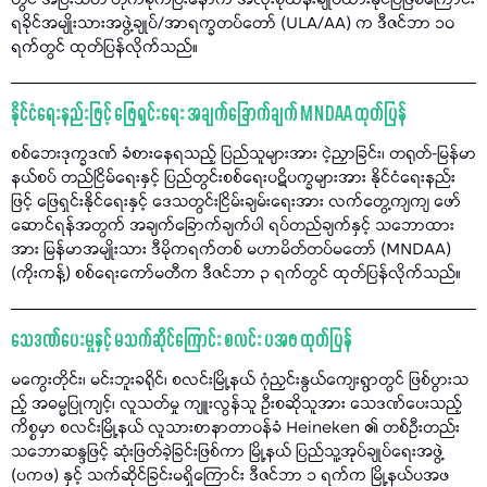
တွင် အပြီးသတ် တိုက်ခိုက်ပြီးနောက် အလုံးစုံထိန်းချုပ်ထားနိုင်ပြီဖြစ်ကြောင်း
ရခိုင်အမျိုးသားအဖွဲ့ချုပ်/အာရက္ခတပ်တော် (ULA/AA) က ဒီဇင်ဘာ ၁၀
ရက်တွင် ထုတ်ပြန်လိုက်သည်။
နိုင်ငံရေးနည်းဖြင့် ဖြေရှင်းရေး အချက်ခြောက်ချက် MNDAA ထုတ်ပြန်
စစ်ဘေးဒုက္ခဒဏ် ခံစားနေရသည့် ပြည်သူများအား ငဲ့ညှာခြင်း၊ တရုတ်-မြန်မာ
နယ်စပ် တည်ငြိမ်ရေးနှင့် ပြည်တွင်းစစ်ရေးပဋိပက္ခများအား နိုင်ငံရေးနည်း
ဖြင့် ဖြေရှင်းနိုင်ရေးနှင့် ဒေသတွင်းငြိမ်းချမ်းရေးအား လက်တွေ့ကျကျ ဖော်
ဆောင်ရန်အတွက် အချက်ခြောက်ချက်ပါ ရပ်တည်ချက်နှင့် သဘောထား
အား မြန်မာအမျိုးသား ဒီမိုကရက်တစ် မဟာမိတ်တပ်မတော် (MNDAA)
(ကိုးကန့်) စစ်ရေးကော်မတီက ဒီဇင်ဘာ ၃ ရက်တွင် ထုတ်ပြန်လိုက်သည်။
သေဒဏ်ပေးမှုနှင့် မသက်ဆိုင်ကြောင်း စလင်း ပအဖ ထုတ်ပြန်
မကွေးတိုင်း၊ မင်းဘူးခရိုင်၊ စလင်းမြို့နယ် ဂုံညှင်းနွယ်ကျေးရွာတွင် ဖြစ်ပွားသ
ည့် အဓမ္မပြုကျင့်၊ လူသတ်မှု ကျူးလွန်သူ ဦးစဆိုသူအား သေဒဏ်ပေးသည့်
ကိစ္စမှာ စလင်းမြို့နယ် လူသားစာနာတာဝန်ခံ Heineken ၏ တစ်ဦးတည်း
သဘောဆန္ဒဖြင့် ဆုံးဖြတ်ခဲ့ခြင်းဖြစ်ကာ မြို့နယ် ပြည်သူ့အုပ်ချုပ်ရေးအဖွဲ့
(ပကဖ) နှင့် သက်ဆိုင်ခြင်းမရှိကြောင်း ဒီဇင်ဘာ ၁ ရက်က မြို့နယ်ပအဖ