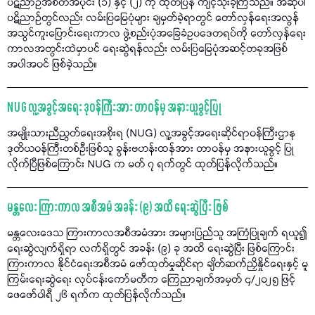
ပဋိညာဉ်အစိတ်အပိုင်း (၁) နှင့် (၂) ကို ထုတ်ပြန် ကျင့်သုံးခဲ့ကြသည်။ အဆိုပါ
ပဋိညာဉ်တွင်လည်း လမ်းပြမြေပုံများ ချမှတ်ခဲ့ရာတွင် တော်လှန်ရေးအလွန်
အသွင်ကူးပြောင်းရေးကာလ ဖွဲ့စည်းပုံအခြေခံဥပဒေတရပ်ကို တော်လှန်ရေး
ကာလအတွင်းထဲမှာပင် ရေးဆွဲရန်လည်း လမ်းပြမြေပုံအဆင့်တခုအဖြစ်
အပါအဝင် ဖြစ်ခဲ့သည်။
NUG လူ့အခွင့်အရေး ဒုဝန်ကြီးအား တာဝန်မှ အနားယူခွင့်ပြု
အမျိုးသားညီညွတ်ရေးအစိုးရ (NUG) လူ့အခွင့်အရေးဆိုင်ရာဝန်ကြီးဌာန
ဒုတိယဝန်ကြီးတစ်ဦးဖြစ်သူ ခွန်းဗဟန်းထန်အား တာဝန်မှ အနားယူခွင့် ပြု
လိုက်ပြီဖြစ်ကြောင်း NUG က မတ် ၇ ရက်တွင် ထုတ်ပြန်လိုက်သည်။
မန္တလေး ကြားကာလ အစီအမံ အခန်း (၉) အထိ ရေးဆွဲပြီး ဖြစ်
မန္တလေးဒေသ ကြားကာလအစီအမံအား အများပြည်သူ အကြံပြုချက် ရယူ၍
ရေးဆွဲလျက်ရှိရာ လက်ရှိတွင် အခန်း (၉) ခု အထိ ရေးဆွဲပြီး ဖြစ်ကြောင်း
ကြားကာလ နိုင်ငံရေးအစီအမံ ဖော်ထုတ်မှုဆိုင်ရာ ချိတ်ဆက်ညှိနှိုင်ရေးနှင့် မူ
ကြမ်းရေးဆွဲရေး လုပ်ငန်းကော်မတီက ကြေညာချက်အမှတ် ၄/၂၀၂၅ ဖြင့်
ဖေဖော်ဝါရီ ၂၆ ရက်က ထုတ်ပြန်လိုက်သည်။