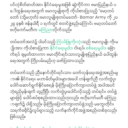
ပင်လုံစိတ်ဓာတ်အား နိုင်ငံရေးမူအဖြစ် ဆွဲကိုင်ကာ ဗမာပြည်နယ် ပ
ေါ်ထွန်းရေးအတွက် ဗမာလူမျိုးစုကို ကိုယ်စားပြုသည့် "ဗမာ့တပ်
တော် (သို့မဟုတ်) ဗမာလူမျိုးစုတပ်မတော်- Bamar Army ကို ၂၀
၂၅ ခုနှစ် ဇန်နဝါရီ ၁ ရက်တွင် စတင်ဖွဲ့စည်းကြောင်း ဗမာ့တပ်တော်
ဗဟိုကော်မတီက
ကြေညာ
လိုက်သည်။
တပ်တော်အလံ၌ ပါဝင်သည့်
ကြယ်ဖြူကိုးလုံး
သည် ဗမာလူမျိုး ကိုးမ
ျိုးအား ကိုယ်စားပြုကာ
နိုင်ငံရေးမူဝါဒ
ငါးရပ်၊
စစ်ရေးမူဝါဒ
ခြော
က်ရပ် ချမှတ်ထားကာ ဗမာတိုင်းရင်းသားလူမျိုးစုပြည်နယ် ပေါ်ထွန်း
ရေးအတွက် ကြိုးပမ်းမည်ဟု ဖော်ပြထားသည်။
တပ်တော်သည် ညီနောင်တိုင်းရင်းသား တော်လှန်ရေးအဖွဲ့အစည်းမျ
ား၏ နိုင်ငံရေး၊ မဟာမိတ်မူဝါဒများအပေါ် ဟန်ချက်ညီ လက်တွဲပူး
ပေါင်းဆောင်ရွက်နိုင်စေရန် မိုးကြိုးပြောက်ကျားတပ်ဖွဲ့ အပါအဝင်
ဘုံရည်မှန်းချက် တူညီပြီး လက်တွဲပူးပေါင်းလိုသည့် တပ်ရင်း၊ တပ်ဖွဲ့
များဖြင့် ပေါင်းစပ်စုစည်းထားသည်ဟုလည်း ဗဟိုကော်မတီ ကြေည
ာချက်၌ ပါရှိသည်။ မိုးကြိုးပြောက်ကျားတပ်ဖွဲ့သည် မကွေးတိုင်း၊
သရက်ခရိုင်၌လှုပ်ရှားသည့် လက်နက်ကိုင်အဖွဲ့အစည်းတစ်ခုလည်း
ဖြစ်သည်။