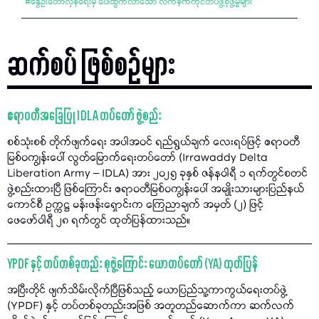
#
နွေဦးတော်လှန်ရေးမှ ပေါ်ထွက်လာသော လက်နက်ကိုင်တပ်ဖွဲ့စုဖွဲ့မှုများ
ဆက်စပ် ဖြစ်စဉ်များ
ဧရာဝတီအခြေပြု IDLA တပ်တော် ဖွဲ့စည်း
စစ်သုံးစစ် တိုက်ဖျက်ရေး အပါအဝင် ရည်ရွယ်ချက် လေးရပ်ဖြင့် ဧရာဝတီ
မြစ်ဝကျွန်းပေါ် လွတ်မြောက်ရေးတပ်တော် (Irrawaddy Delta
Liberation Army – IDLA) အား ၂၀၂၅ ခုနှစ် ဇန်နဝါရီ ၁ ရက်တွင်စတင်
ဖွဲ့စည်းထားပြီ ဖြစ်ကြောင်း ဧရာဝတီမြစ်ဝကျွန်းပေါ် အမျိုးသားများပြည်နယ်
ကောင်စီ ဥက္ကဋ္ဌ မန်းဖန်းရှောင်းက ကြေညာချက် အမှတ် (၂) ဖြင့်
ဖေဖော်ဝါရီ ၂၈ ရက်တွင် ထုတ်ပြန်ထားသည်။
YPDF နှင့် တပ်တစ်ခုတည်း စုဖွဲ့ကြောင်း ယောတပ်တော် (YA) ထုတ်ပြန်
အပြီးတိုင် ဖျက်သိမ်းလိုက်ပြီဖြစ်သည့် ယောပြည်သူ့ကာကွယ်ရေးတပ်ဖွဲ့
(YPDF) နှင့် တပ်တစ်ခုတည်းအဖြစ် အတူတည်ဆောက်ကာ ဆက်လက်