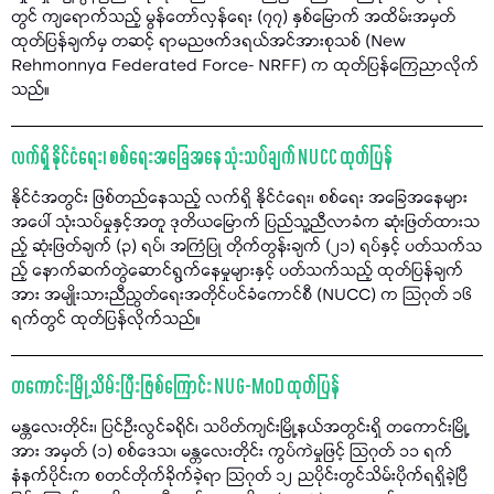
တွင် ကျရောက်သည့် မွန်တော်လှန်ရေး (၇၇) နှစ်မြောက် အထိမ်းအမှတ်
ထုတ်ပြန်ချက်မှ တဆင့် ရာမညဖက်ဒရယ်အင်အားစုသစ် (New
Rehmonnya Federated Force- NRFF) က ထုတ်ပြန်ကြေညာလိုက်
သည်။
လက်ရှိ နိုင်ငံရေး၊ စစ်ရေးအခြေအနေ သုံးသပ်ချက် NUCC ထုတ်ပြန်
နိုင်ငံအတွင်း ဖြစ်တည်နေသည့် လက်ရှိ နိုင်ငံရေး၊ စစ်ရေး အခြေအနေများ
အပေါ် သုံးသပ်မှုနှင့်အတူ ဒုတိယမြောက် ပြည်သူ့ညီလာခံက ဆုံးဖြတ်ထားသ
ည့် ဆုံးဖြတ်ချက် (၃) ရပ်၊ အကြံပြု တိုက်တွန်းချက် (၂၁) ရပ်နှင့် ပတ်သက်သ
ည့် နောက်ဆက်တွဲဆောင်ရွက်နေမှုများနှင့် ပတ်သက်သည့် ထုတ်ပြန်ချက်
အား အမျိုးသားညီညွတ်ရေးအတိုင်ပင်ခံကောင်စီ (NUCC) က သြဂုတ် ၁၆
ရက်တွင် ထုတ်ပြန်လိုက်သည်။
တကောင်းမြို့ သိမ်းပြီးဖြစ်ကြောင်း NUG-MoD ထုတ်ပြန်
မန္တလေးတိုင်း၊ ပြင်ဦးလွင်ခရိုင်၊ သပိတ်ကျင်းမြို့နယ်အတွင်းရှိ တကောင်းမြို့
အား အမှတ် (၁) စစ်ဒေသ၊ မန္တလေးတိုင်း ကွပ်ကဲမှုဖြင့် သြဂုတ် ၁၁ ရက်
နံနက်ပိုင်းက စတင်တိုက်ခိုက်ခဲ့ရာ သြဂုတ် ၁၂ ညပိုင်းတွင်သိမ်းပိုက်ရရှိခဲ့ပြီ