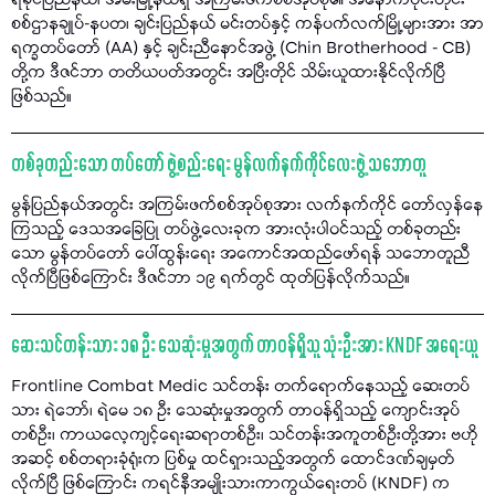
ရခိုင်ပြည်နယ်၊ အမ်းမြို့နယ်ရှိ အကြမ်းဖက်စစ်အုပ်စု၏ အနောက်ပိုင်းတိုင်း
စစ်ဌာနချုပ်-နပတ၊ ချင်းပြည်နယ် မင်းတပ်နှင့် ကန်ပက်လက်မြို့များအား အာ
ရက္ခတပ်တော် (AA) နှင့် ချင်းညီနောင်အဖွဲ့ (Chin Brotherhood - CB)
တို့က ဒီဇင်ဘာ တတိယပတ်အတွင်း အပြီးတိုင် သိမ်းယူထားနိုင်လိုက်ပြီ
ဖြစ်သည်။
တစ်ခုတည်းသော တပ်တော် ဖွဲ့စည်းရေး မွန်လက်နက်ကိုင်လေးဖွဲ့ သဘောတူ
မွန်ပြည်နယ်အတွင်း အကြမ်းဖက်စစ်အုပ်စုအား လက်နက်ကိုင် တော်လှန်နေ
ကြသည့် ဒေသအခြေပြု တပ်ဖွဲ့လေးခုက အားလုံးပါဝင်သည့် တစ်ခုတည်း
သော မွန်တပ်တော် ပေါ်ထွန်းရေး အကောင်အထည်ဖော်ရန် သဘောတူညီ
လိုက်ပြီဖြစ်ကြောင်း ဒီဇင်ဘာ ၁၉ ရက်တွင် ထုတ်ပြန်လိုက်သည်။
ဆေးသင်တန်းသား ၁၈ ဦး သေဆုံးမှုအတွက် တာဝန်ရှိသူ သုံးဦးအား KNDF အရေးယူ
Frontline Combat Medic သင်တန်း တက်ရောက်နေသည့် ဆေးတပ်
သား ရဲဘော်၊ ရဲမေ ၁၈ ဦး သေဆုံးမှုအတွက် တာဝန်ရှိသည့် ကျောင်းအုပ်
တစ်ဦး၊ ကာယလေ့ကျင့်ရေးဆရာတစ်ဦး၊ သင်တန်းအကူတစ်ဦးတို့အား ဗဟို
အဆင့် စစ်တရားခုံရုံးက ပြစ်မှု ထင်ရှားသည့်အတွက် ထောင်ဒဏ်ချမှတ်
လိုက်ပြီ ဖြစ်ကြောင်း ကရင်နီအမျိုးသားကာကွယ်ရေးတပ် (KNDF) က