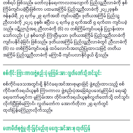
တစ်ရပ် ဖြစ်သည်။ တော်လှန်ရေးကာလတလျောက် ပြည်သူ့ညီလာခံကို နှစ်
ကြိမ်ကျင်းပခဲ့ပြီးဖြစ်ကာ ပထမအကြိမ် ပြည်သူ့ညီလာခံကို ၂၀၂၂ခုနှစ်၊
ဇန်နဝါရီ ၂၇ ရက်မှ ၂၉ ရက်အထိ ကျင်းပခဲ့ပြီး၊ ဒုတိယအကြိမ် ပြည်သူ့
ညီလာခံကို ၂၀၂၄ ခုနှစ်၊ ဧပြီလ ၄ ရက်မှ ၉ ရက်အထိ ၅ ရက်တာ ကျင်းပခဲ့
သည်။ ပဋိညာဉ်အရ ညီလာခံကို (၆) လ တစ်ကြိမ်ကျင်းပရန် ပြဌာန်းထား
သော်လည်း (၂) နှစ်ကျော် ကြာပြီးမှသာ ဒုတိယအကြိမ် ပြည်သူ့ညီလာခံကို
ကျင်းပနိုင်ခဲ့ခြင်း ဖြစ်သည်။ ဒုတိယအကြိမ် ပြည်သူ့ညီလာခံတွင် ညီလာခံကို
(၆) လ တစ်ကြိမ်ကျင်းပရန် ထပ်လောင်းအတည်ပြုထားသဖြင့် တတိယ
အကြိမ် ပြည်သူ့ညီလာခံကို မကြာမီ ကျင်းပလာနိုင်ဖွယ် ရှိသည်။
စစ်ကိုင်း ကြားကာလဖွဲ့စည်းပုံ မူကြမ်းအား လွှတ်တော်သို့ တင်သွင်း
စစ်ကိုင်းဒေသအတွင်းရှိ နိုင်ငံရေးအင်အားစုများဖြင့် ဖွဲ့စည်းထားသည့် စစ်
ကိုင်းဖက်ဒရယ်ယူနစ် ကြားကာလ ဖွဲ့စည်းပုံအခြေခံဥပဒေ(မူကြမ်း) ရေးဆွဲ
ရေးကော်မရှင်က မူကြမ်းအား တိုင်းဖက်ဒရယ်ယူနစ်လွှတ်တော်သို့ တင်သွင်း
လိုက်ပြီဖြစ်ကြောင်း လွှတ်တော်က အောက်တိုဘာ ၂၅ ရက်တွင်
ထုတ်ပြန်ကြေညာလိုက်သည်။
မဟာမိတ်စုဖွဲ့မှု တိုးမြှင့်မည်ဟု မကွေးအင်အားစု ထုတ်ပြန်