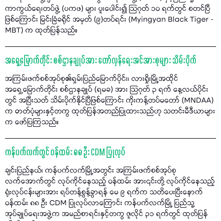
ကာကွယ်ရေးတပ်ဖွဲ့ (ပကဖ) များ ပူးပေါင်း၍ သြဂုတ် ၁၀ ရက်တွင် စတင်ပြီ
ဖြစ်ကြောင်း မြင်းခြံခရိုင် အမှတ် (၉)တပ်ရင်း (Myingyan Black Tiger -
MBT) က ထုတ်ပြန်သည်။
အရှေ့မြောက်တိုင်း စစ်ဌာနချုပ်အား တော်လှန်ရေးအင်အားစုများ သိမ်းပိုက်
အကြမ်းဖက်စစ်အုပ်စု၏ရှမ်းပြည်မြောက်ပိုင်း၊ လားရှိုးမြို့အထိုင်
အရှေ့မြောက်တိုင်း စစ်ဌာနချုပ် (ရမခ) အား သြဂုတ် ၃ ရက် နေ့လယ်ပိုင်း
တွင် အပြီးသတ် သိမ်းပိုက်နိုင်ပြီဖြစ်ကြောင်း ကိုးကန့်တပ်မတော် (MNDAA)
က ဓာတ်ပုံများနှင့်တကွ ထုတ်ပြန်အတည်ပြုထားသည်ဟု သတင်းမီဒီယာများ
က ဖော်ပြကြသည်။
ကန်ပက်လက်တွင် ဝန်ထမ်း ၈၈ ဦး CDM ပြုလုပ်
ချင်းပြည်နယ်၊ ကန်ပက်လက်မြို့အတွင်း အကြမ်းဖက်စစ်အုပ်စု
လက်အောက်တွင် လုပ်ကိုင်နေသည့် ဝန်ထမ်း အား၎င်းတို့ လုပ်ကိုင်နေသည့်
ရုံးလုပ်ငန်းများအား ရပ်တန့်စွန့်ခွာရန် မေ ၉ ရက်က သတိပေးပြီးနောက်
ဝန်ထမ်း ၈၈ ဦး CDM ပြုလုပ်လာကြောင်း ကန်ပက်လက်မြို့ ပြည်သူ့
အုပ်ချုပ်ရေးအဖွဲ့က အမည်စာရင်းနှင့်တကွ ဇူလိုင် ၃၁ ရက်တွင် ထုတ်ပြန်