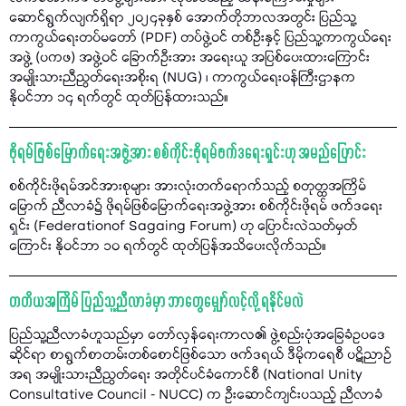
ဆောင်ရွက်လျက်ရှိရာ ၂၀၂၄ခုနှစ် အောက်တိုဘာလအတွင်း ပြည်သူ့
ကာကွယ်ရေးတပ်မတော် (PDF) တပ်ဖွဲ့ဝင် တစ်ဦးနှင့် ပြည်သူ့ကာကွယ်ရေး
အဖွဲ့ (ပကဖ) အဖွဲ့ဝင် ခြောက်ဦးအား အရေးယူ အပြစ်ပေးထားကြောင်း
အမျိုးသားညီညွတ်ရေးအစိုးရ (NUG) ၊ ကာကွယ်ရေးဝန်ကြီးဌာနက
နိုဝင်ဘာ ၁၄ ရက်တွင် ထုတ်ပြန်ထားသည်။
ဖိုရမ်ဖြစ်မြောက်ရေးအဖွဲ့အား စစ်ကိုင်းဖိုရမ်ဖက်ဒရေးရှင်းဟု အမည်ပြောင်း
စစ်ကိုင်းဖိုရမ်အင်အားစုများ အားလုံးတက်ရောက်သည့် စတုတ္ထအကြိမ်
မြောက် ညီလာခံ၌ ဖိုရမ်ဖြစ်မြောက်ရေးအဖွဲ့အား စစ်ကိုင်းဖိုရမ် ဖက်ဒရေး
ရှင်း (Federationof Sagaing Forum) ဟု ပြောင်းလဲသတ်မှတ်
ကြောင်း နိုဝင်ဘာ ၁၀ ရက်တွင် ထုတ်ပြန်အသိပေးလိုက်သည်။
တတိယအကြိမ် ပြည်သူ့ညီလာခံမှာ ဘာတွေမျှော်လင့်လို့ ရနိုင်မလဲ
ပြည်သူ့ညီလာခံဟူသည်မှာ တော်လှန်ရေးကာလ၏ ဖွဲ့စည်းပုံအခြေခံဥပဒေ
ဆိုင်ရာ စာရွက်စာတမ်းတစ်စောင်ဖြစ်သော ဖက်ဒရယ် ဒီမိုကရေစီ ပဋိညာဉ်
အရ အမျိုးသားညီညွတ်ရေး အတိုင်ပင်ခံကောင်စီ (National Unity
Consultative Council - NUCC) က ဦးဆောင်ကျင်းပသည့် ညီလာခံ