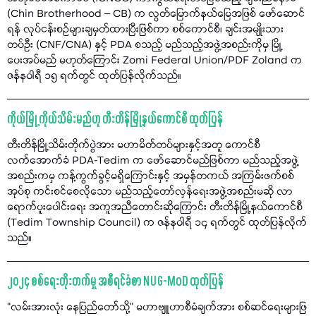
(Chin Brotherhood – CB) က လွတ်မြောက်နယ်မြေအဖြစ် ဖော်ဆောင်
ရန် လုပ်ငန်းစဉ်များချမှတ်ထားပြီးဖြစ်ကာ စစ်ကောင်စီ၊ ချင်းအမျိုးသား
တပ်ဦး (CNF/CNA) နှင့် PDA စသည့် မည်သည့်အဖွဲ့အစည်းကိုမှ မြို့
ပေးအပ်မည် မဟုတ်ကြောင်း Zomi Federal Union/PDF Zoland က
ဇန်နဝါရီ ၁၅ ရက်တွင် ထုတ်ပြန်လိုက်သည်။
ကိုယ်မြို့ ကိုယ်သိမ်းမည်ဟု တီးတိန်မြို့နယ်ကောင်စီ ထုတ်ပြန်
တီးတိန်မြို့သိမ်းတိုက်ပွဲအား မဟာမိတ်တပ်များနှင့်အတူ ကောင်စီ
လက်အောက်ခံ PDA-Tedim က ဖော်ဆောင်မည်ဖြစ်ကာ မည်သည့်အဖွဲ့
အစည်းကမှ ကန့်ကွက်ခွင့်မရှိကြောင်းနှင့် အမှန်တကယ် အကြမ်းဖက်စစ်
အုပ်စု ကင်းစင်စေလိုသော မည်သည့်တော်လှန်ရေးအဖွဲ့အစည်းမဆို လာ
ရောက်ပူးပေါင်းရေး အကူအညီတောင်းဆိုကြောင်း တီးတိန်မြို့နယ်ကောင်စီ
(Tedim Township Council) က ဇန်နဝါရီ ၁၄ ရက်တွင် ထုတ်ပြန်လိုက်
သည်။
၂၀၂၄ စစ်ရေးတိုးတက်မှု အစီရင်ခံစာ NUG-MoD ထုတ်ပြန်
“လမ်းအားလုံး နေပြည်တော်သို့" မဟာဗျူဟာစီမံချက်အား စစ်ဆင်ရေးများဖြ