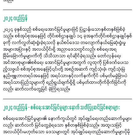
သည်။
၂၀၂၄ လည်ပြန်
၂၀၂၄ ခုနှစ်သည် စစ်ရေးအောင်မြင်မှုများဖြင့် ပြဋ္ဌာန်းသောနှစ်တနှစ်ဖြစ်ခဲ့
သည်။ စစ်အုပ်စုအနေဖြင့် တိုင်းစစ်ဌာနချုပ် ၁၄ ခုအနက်တိုင်းစစ်ဌာနချုပ်နှစ်
ခုကို လက်လွှတ်ဆုံးရှုံးခဲ့ရသလို နယ်စပ်ဒေသ တလျောက်နယ်မြေဆုံးရှုံးမှု
အများအပြားနှင့် အလယ်ပိုင်းရှိ အညာဒေသတွင်လည်း စစ်ရေးအရ
ခြိမ်းခြောက်မှုများကိကို သိသိသာသာ ရင်ဆိုင်ခဲ့ရသည်။ တော်လှန်ရေး
အင်အားစုများ၏စစ်ရေး အောင်မြင်မှုများအတွက် လူထုကို ပြစ်ဒဏ်ပေးသ
ည့်သဖွယ် စစ်အုပ်စုအနေဖြင့်၎င်းတို့ အစဉ်အဆက် ကျင့်သုံးခဲ့၊ ကျင့်သုံးမြဲ
နည်းဗျူဟာတရပ်အနေဖြင့် အရပ်သားနှင့်လက်နက်ကိုင် ပစ်မှတ်မခွဲခြားပဲ
အရပ်သားပြည်သူများကို ရည်ရွယ်ချက်ရှိရှိ ပစ်မှတ်ထားတိုက်ခိုက်ခြင်းကို
လည်း ဆက်လက်တွေ့မြင် ခဲ့ကြရသည်။
၂၀၂၄ လည်ပြန် - စစ်ရေးအောင်မြင်မှုများနောက် သတိပြုဆင်ခြင်စရာများ
စစ်ရေးအောင်မြင်မှုများ၏ နောက်ကွယ်တွင် အုပ်ချုပ်ရေးတည်ဆောက်မှုများ
လည်း ဆက်လက် မြင်တွေ့ခဲ့ရသော နှစ်တနှစ်ဖြစ်ခဲ့သည်။ အထူးသဖြင့်
အလယ်ပိုင်းမဟုတ်သော ဒေသများတွင် အုပ်ချုပ်ရေးတည်ဆောက်မှုများပိုမို