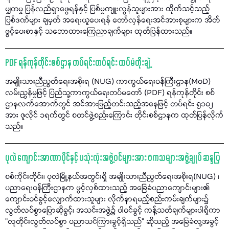
မျှတမှု ပြန်လည်ရှာဖွေရန်နှင့် ပြစ်မှုကျူးလွန်သူများအား ထိုက်သင့်သည့်
ပြစ်ဒဏ်များ ချမှတ် အရေးယူပေးရန် တော်လှန်ရေးအင်အားစုများက အိတ်
ဖွင့်ပေးစာနှင့် သဘောထားကြေညာချက်များ ထုတ်ပြန်ထားသည်။
PDF ရန်ကုန်တိုင်းစစ်ဌာန တပ်ရင်းတပ်ရင်း ထပ်မံတိုးချဲ့
အမျိုးသားညီညွတ်ရေးအစိုးရ (NUG) ကာကွယ်ရေးဝန်ကြီးဌာန(MoD)
လမ်းညွှန်မှုဖြင့် ပြည်သူ့ကာကွယ်ရေးတပ်မတော် (PDF) ရန်ကုန်တိုင်း စစ်
ဌာနလက်အောက်တွင် အင်အားဖြည့်တင်းသည့်အနေဖြင့် တပ်ရင်း ၅၁၀၂
အား ဇူလိုင် ၁ရက်တွင် စတင်ဖွဲ့စည်းကြောင်း တိုင်းစစ်ဌာနက ထုတ်ပြန်လိုက်
သည်။
ပုလဲ ကျောင်းအာဏာပိုင်နှင့် ပသုံးလုံးအဖွဲ့ဝင်များအား ဗကသများအဖွဲ့ချုပ် ဆန္ဒပြ
စစ်ကိုင်းတိုင်း၊ ပုလဲမြို့နယ်အတွင်းရှိ အမျိုးသားညီညွတ်ရေးအစိုးရ(NUG) ၊
ပညာရေးဝန်ကြီးဌာနက ဖွင့်လှစ်ထားသည့် အခြေခံပညာကျောင်းများ၏
ကျောင်းဝင်ခွင့်လျှောက်ထားသူများ လိုက်နာရမည့်စည်းကမ်းချက်များ၌
လွတ်လပ်စွာပြောဆိုခွင့်၊ အသင်းအဖွဲ့၌ ပါဝင်ခွင့် ကန့်သတ်ချက်များပါရှိကာ
"လူတိုင်းလွတ်လပ်စွာ ပညာသင်ကြားခွင့်ရှိသည်" ဆိုသည့် အခြေခံလူ့အခွင့်