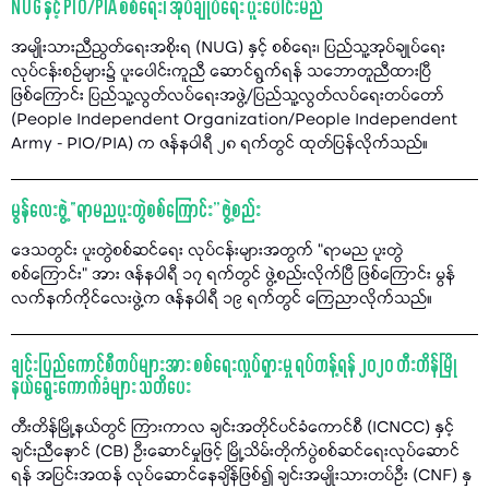
NUG နှင့် PIO/PIA စစ်ရေး၊ အုပ်ချုပ်ရေး ပူးပေါင်းမည်
အမျိုးသားညီညွတ်ရေးအစိုးရ (NUG) နှင့် စစ်ရေး၊ ပြည်သူ့အုပ်ချုပ်ရေး
လုပ်ငန်းစဉ်များ၌ ပူးပေါင်းကူညီ ဆောင်ရွက်ရန် သဘောတူညီထားပြီ
ဖြစ်ကြောင်း ပြည်သူ့လွတ်လပ်ရေးအဖွဲ့/ပြည်သူ့လွတ်လပ်ရေးတပ်တော်
(People Independent Organization/People Independent
Army - PIO/PIA) က ဇန်နဝါရီ ၂၈ ရက်တွင် ထုတ်ပြန်လိုက်သည်။
မွန်လေးဖွဲ့ “ရာမညပူးတွဲစစ်ကြောင်း” ဖွဲ့စည်း
ဒေသတွင်း ပူးတွဲစစ်ဆင်ရေး လုပ်ငန်းများအတွက် “ရာမည ပူးတွဲ
စစ်ကြောင်း” အား ဇန်နဝါရီ ၁၇ ရက်တွင် ဖွဲ့စည်းလိုက်ပြီ ဖြစ်ကြောင်း မွန်
လက်နက်ကိုင်လေးဖွဲ့က ဇန်နဝါရီ ၁၉ ရက်တွင် ကြေညာလိုက်သည်။
ချင်းပြည်ကောင်စီတပ်များအား စစ်ရေးလှုပ်ရှားမှု ရပ်တန့်ရန် ၂၀၂၀ တီးတိန်မြို
နယ်ရွေးကောက်ခံများ သတိပေး
တီးတိန်မြို့နယ်တွင် ကြားကာလ ချင်းအတိုင်ပင်ခံကောင်စီ (ICNCC) နှင့်
ချင်းညီနောင် (CB) ဦးဆောင်မှုဖြင့် မြို့သိမ်းတိုက်ပွဲစစ်ဆင်ရေးလုပ်ဆောင်
ရန် အပြင်းအထန် လုပ်ဆောင်နေချိန်ဖြစ်၍ ချင်းအမျိုးသားတပ်ဦး (CNF) နှ