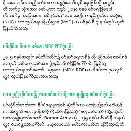
င့် အကောင်အထည်ဖော်နေကာ နွေဦးတော်လှန်ရေး ဖြစ်စဉ်အတွင်း
တိုးတက်မှု သုံးခုအား ဖော်ပြထားသည့် "၂၀၂၄ ခုနှစ် စစ်ရေးဖြစ်ပေါ်
တိုးတက်မှု အခြေအနေ အစီရင်ခံစာ" အား အမျိုးသားညီညွတ်ရေးအစိုးရ
(NUG)၊ ကာကွယ်ရေးဝန်ကြီးဌာန (MoD) က ဇန်နဝါရီ ၄ ရက်တွင် ထုတ်
ပြန်လိုက်သည်။
စစ်ကိုင်းတပ်မဟာသစ်အား MDY-PDF ဖွဲ့စည်း
၂၀၂၅ ခုနှစ်အတွင်း စစ်ကိုင်းတိုင်း၌ စစ်ဆင်ရေးအရှိန် တိုးမြှင့်ဖော်ဆောင်ရန်
အတွက် တပ်မဟာသစ်အား ဖွဲ့စည်းလိုက်ပြီဖြစ်ကြောင်း ပြည်သူ့
ကာကွယ်ရေးတပ်မတော် - မန္တလေး (MDY-PDF) က ဒီဇင်ဘာ ၃၀ ရက်
တွင် ထုတ်ပြန်ကြေညာထားသည်။
ဗမာလူမျိုးကိုယ်စားပြု ဗမာ့တပ်တော် (သို့) ဗမာလူမျိုးစုတပ်တော် ဖွဲ့စည်း
ပင်လုံစိတ်ဓာတ်အား နိုင်ငံရေးမူအဖြစ် ဆွဲကိုင်ကာ ဗမာပြည်နယ် ပေါ်ထွန်း
ရေးအတွက် ဗမာလူမျိုးစုကို ကိုယ်စားပြုသည့် "ဗမာ့တပ်တော် (သို့မဟုတ်)
ဗမာလူမျိုးစုတပ်မတော်- Bamar Army ကို ၂၀၂၅ ခုနှစ် ဇန်ဝဝါရီ ၁ ရက်
တွင် စတင်ဖွဲ့စည်းကြောင်း ဗမာ့တပ်တော် ဗဟိုကော်မတီက ကြေညာလိုက်