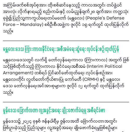
အကြမ်းဖက်စစ်အုပ်စုအား ထိုးစစ်ဆင်နေသည့် ကာလအတွင်း တပ်ဖွဲ့ဝင်
အားလုံး လိုက်နာရမည့် စည်းကမ်းနှင့် လမ်းညွှန်ချက်၂၈ ချက်အား ကဏ္ဍသုံး
ခုခွဲ၍ ပြည်သူ့ကာကွယ်ရေးတပ်မတော် (မန္တလေး) (People’s Defense
Force – Mandalay) စစ်ဦးစီးအဖွဲ့က ဇူလိုင် ၁၅ ရက်တွင် ထုတ်ပြန်လိုက်
သည်။
မန္တလေးဒေသ ကြားကာလနိုင်ငံရေး အစီအမံရေးဆွဲရေး လုပ်ငန်းစဉ် ထုတ်ပြန်
မန္တလေးဒေသတွင် လက်ရှိ တော်လှန်ရေးကာလ (ကြားကာလ) အတွက် ဖြစ်
သင့်ဖြစ်ထိုက်သည့် ကြားကာလ နိုင်ငံရေးအစီအမံ (Interim Political
Arrangement) တစ်ရပ် ပြင်ဆင်ဖော်ထုတ်ရေး လုပ်ငန်းစဉ်အား
မန္တလေးတိုင်း လွှတ်တော်ကိုယ်စားပြု ကော်မတီ (CRMH) နှင့် မန္တလေး
ဒေသ တော်လှန်ရေးအင်အားစုများက ဇူလိုင် ၁၂ ရက်တွင် ထုတ်ပြန်လိုက်
သည်။
မွန်ဒေသ ခြောက်လတာ လူ့အခွင့်အရေး ချိုးဖောက်ခံရမှု အစီရင်ခံစာ
မွန်ဒေသ၌ ၂၀၂၄ ခုနှစ် ဇန်နဝါရီမှ ဇွန်လအထိ ခြောက်လတာအတွင်း
ဖြစ်ပွားခဲ့သည့် ပြည်သူများ လူ့အခွင့်အရေး ချိုးဖောက်ခံရမှုဖြစ်စဉ်များ