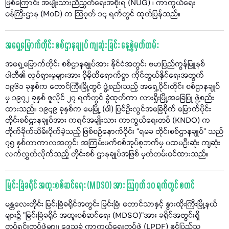
ဖြစ်ကြောင်း အမျိုးသားညီညွတ်ရေးအစိုးရ (NUG) ၊ ကာကွယ်ရေး
ဝန်ကြီးဌာန (MoD) က သြဂုတ် ၁၄ ရက်တွင် ထုတ်ပြန်သည်။
အရှေ့မြောက်တိုင်း စစ်ဌာနချုပ် ကျဆုံးခြင်း နေ့စွဲမှတ်တမ်း
အရှေ့မြောက်တိုင်း စစ်ဌာနချုပ်အား နိုင်ငံအတွင်း ဗမာပြည်ကွန်မြူနစ်
ပါတီ၏ လှုပ်ရှားမှုများအား ပိုမိုထိရောက်စွာ ကိုင်တွယ်နိုင်ရေးအတွက်
၁၉၆၁ ခုနှစ်က တောင်ကြီးမြို့တွင် ဖွဲ့စည်းသည့် အရှေ့ပိုင်းတိုင်း စစ်ဌာနချုပ်
မှ ၁၉၇၂ ခုနှစ် ဇူလိုင် ၂၇ ရက်တွင် ခွဲထုတ်ကာ လားရှိုးမြို့အခြေပြု ဖွဲ့စည်း
ထားသည်။ ၁၉၄၉ ခုနှစ်က မေမြို့ (ဝါ) ပြင်ဦးလွင်အခြေစိုက် မြောက်ပိုင်း
တိုင်းစစ်ဌာနချုပ်အား ကရင်အမျိုးသား ကာကွယ်ရေးတပ် (KNDO) က
တိုက်ခိုက်သိမ်းပိုက်ခဲ့သည့် ဖြစ်စဉ်နောက်ပိုင်း “ရမခ တိုင်းစစ်ဌာနချုပ်” သည်
၇၅ နှစ်တာကာလအတွင်း အကြမ်းဖက်စစ်အုပ်စုဘက်မှ ပထမဦးဆုံး ကျဆုံး
လက်လွှတ်လိုက်သည့် တိုင်းစစ် ဌာနချုပ်အဖြစ် မှတ်တမ်းဝင်ထားသည်။
မြင်းခြံခရိုင် အထူးစစ်ဆင်ရေး (MDSO) အား သြဂုတ် ၁၀ ရက်တွင် စတင်
မန္တလေးတိုင်း မြင်းခြံခရိုင်အတွင်း မြင်းခြံ၊ တောင်သာနှင့် နွားထိုးကြီးမြို့နယ်
များ၌ "မြင်းခြံခရိုင် အထူးစစ်ဆင်ရေး (MDSO)”အား ခရိုင်အတွင်းရှိ
တပ်ရင်းတပ်ဖွဲ့များ၊ ဒေသခံ ကာကွယ်ရေးတပ်ဖွဲ့ (LPDF) နှင့်ပြည်သူ့