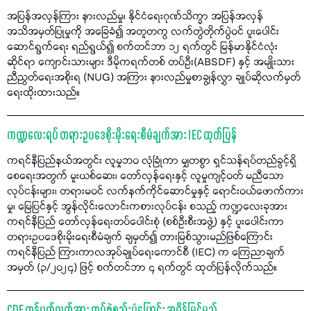
အပြန်အလှန်ကြား နားလည်မှု၊ နိုင်ငံရေးဂုဏ်သိက္ခာ အပြန်အလှန်
အသိအမှတ်ပြုမှုကို အခြေခံ၍ အတူတကွ လက်တွဲတိုက်ပွဲဝင် ပူးပေါင်း
ဆောင်ရွက်ရေး ရည်ရွယ်၍ စက်တင်ဘာ ၁၂ ရက်တွင် မြန်မာနိုင်ငံလုံး
ဆိုင်ရာ ကျောင်းသားများ ဒီမိုကရက်တစ် တပ်ဦး(ABSDF) နှင့် အမျိုးသား
ညီညွတ်ရေးအစိုးရ (NUG) အကြား နားလည်မှုစာချွန်လွှာ ချုပ်ဆိုလက်မှတ်
ရေးထိုးထားသည်။
ကဏ္ဍလေးရပ် တရားဥပဒေစိုးမိုးရေးစီမံချက်အား IEC ထုတ်ပြန်
ကရင်နီပြည်နယ်အတွင်း လူမှုဘဝ လုံခြုံကာ မျှတစွာ ရှင်သန်ရပ်တည်ခွင့်ရှိ
စေရေးအတွက် မူးယစ်ဆေး၊ တော်လှန်ရေးနှင့် လူမှုကျင့်ဝတ် မညီသော
လုပ်ငန်းများ၊ တရားမဝင် လက်နက်ကိုင်ဆောင်မှုနှင့် ရောင်းဝယ်ဖောက်ကား
မှု၊ မြေပြင်နှင့် အွန်လိုင်းလောင်းကစားလုပ်ငန်း စသည့် ကဏ္ဍလေးခုအား
ကရင်နီပြည် တော်လှန်ရေးတပ်ပေါင်းစုံ (စစ်ဦးစီးအဖွဲ့) နှင့် ပူးပေါင်းကာ
တရားဥပဒေစိုးမိုးရေးစီမံချက် ချမှတ်၍ တားမြစ်သွားမည်ဖြစ်ကြောင်း
ကရင်နီပြည် ကြားကာလအုပ်ချုပ်ရေးကောင်စီ (IEC) က ကြေညာချက်
အမှတ် (၃/၂၀၂၄) ဖြင့် စက်တင်ဘာ ၄ ရက်တွင် ထုတ်ပြန်လိုက်သည်။