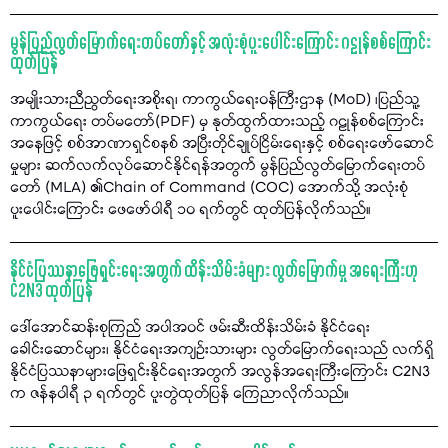
မွန်ပြည်လွတ်မြောက်ရေးတပ်တော်နှင့် အလုံးစုံပူးပေါင်းကြောင်း ဂဠုန်စစ်ကြောင်း
ထုတ်ပြန်
အမျိုးသားညီညွတ်ရေးအစိုးရ၊ ကာကွယ်ရေးဝန်ကြီးဌာန (MoD) ၊ပြည်သူ့
ကာကွယ်ရေး တပ်မတော်(PDF) မှ နုတ်ထွက်ထားသည့် ဂဠုန်စစ်ကြောင်း
အနေဖြင့် စစ်အာဏာရှင်စနစ် အပြီးတိုင်ချုပ်ငြိမ်းရေးနှင့် စစ်ရေးဖော်ဆောင်
မှုများ ဆက်လက်လုပ်ဆောင်နိုင်ရန်အတွက် မွန်ပြည်လွတ်မြောက်ရေးတပ်
တော် (MLA) ၏Chain of Command (COC) အောက်သို့ အလုံးစုံ
ပူးပေါင်းကြောင်း ဖေဖော်ဝါရီ ၁၀ ရက်တွင် ထုတ်ပြန်လိုက်သည်။
နိုင်ငံပြဿနာဖြေရှင်းရေးအတွက် ထိန်းသိမ်းခံများ လွတ်မြောက်မှု အရေးကြီးဟု
C2N3 ထုတ်ပြန်
ဒေါ်အောင်ဆန်းစုကြည် အပါအဝင် ဖမ်းဆီးထိန်းသိမ်းခံ နိုင်ငံရေး
ခေါင်းဆောင်များ၊ နိုင်ငံရေးအကျဉ်းသားများ လွတ်မြောက်ရေးသည် လက်ရှိ
နိုင်ငံပြဿနာများဖြေရှင်းနိုင်ရေးအတွက် အလွန်အရေးကြီးကြောင်း C2N3
က ဇန်နဝါရီ ၃ ရက်တွင် ပူးတွဲထုတ်ပြန် ကြေညာလိုက်သည်။