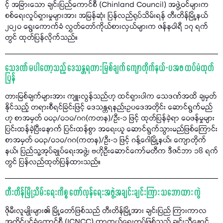
င့် အခြားသော ချင်းပြည်ကောင်စီ (Chinland Council) အဖွဲ့ဝင်များက
စစ်ရေးလှုပ်ရှားမှုများအား အမြန်ဆုံး ပြန်လည်ရုပ်သိမ်းရန် တီးတိန်မြို့နယ်
၂၀၂၀ ရွေးကောက်ခံ လွှတ်တော်ကိုယ်စားလှယ်များက ဇန်နဝါရီ ၁၇ ရက်
တွင် ထုတ်ပြန်လိုက်သည်။
သေဒဏ် မပါတော့သည့် ဒေသန္တရတားမြစ်ချက် ကျောတိုက်နယ်-ပအဖ ထပ်မံထုတ်
ပြန်
တားမြစ်ချက်များအား ကျူးလွန်သည်ဟု ထင်ရှားပါက သေဒဏ်အထိ ချမှတ်
နိုင်သည့် တရားစီရင်ခြင်းဖြင့် ဒေသန္တရနည်းဥပဒေအတိုင်း ဆောင်ရွက်မည်
ဟု စာအမှတ် ၀၀၃/၀၁၀/ဂဂ(ကတန)/ဦး-၁ ဖြင့် ထုတ်ပြန်ခဲ့ရာ ဝေဖန်မှုများ
ပြင်းထန်ခဲ့ပြီးနောက် ပြင်းထန်စွာ အရေးယူ ဆောင်ရွက်သွားမည်ဖြစ်ကြောင်း
စာအမှတ် ၀၀၃/၀၁၀/ဂဂ(ကတန)/ဦး-၁ ဖြင့် ဂန့်ဂေါမြို့နယ်၊ ကျောတိုက်
နယ်၊ ပြည်သူ့အုပ်ချုပ်ရေးအဖွဲ့၊ ဗဟိုဦးဆောင်ကော်မတီက ဒီဇင်ဘာ ၁၆ ရက်
တွင် ပြန်လည်ထုတ်ပြန်ထားသည်။
တီးတိန်မြို့သိမ်းရေးကိစ္စ တော်လှန်ရေးအဖွဲ့အချင်းချင်းကြား သဘောထား ကွဲ
ဇိုမီးလူမျိုးများ၏ မြို့တော်ဖြစ်သည် တီးတိန်မြို့အား ချင်းပြည် ကြားကာလ
အတိုင်ပင်ခံကောင်စီ (ICNCC) ကာကွယ်ရေးတပ်ဖြစ်သည့် ချင်းညီနောင်