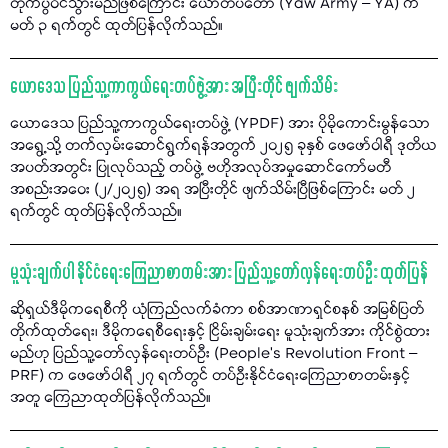
တိုက်ပွဲဝင်သွားမည်ဖြစ်ကြောင်း ယောတပ်တော် (Yaw Army – YA) က
မတ် ၃ ရက်တွင် ထုတ်ပြန်လိုက်သည်။
ယောဒေသ ပြည်သူ့ကာကွယ်ရေးတပ်ဖွဲ့အား အပြီးတိုင် ဖျက်သိမ်း
ယောဒေသ ပြည်သူ့ကာကွယ်ရေးတပ်ဖွဲ့ (YPDF) အား ပိုမိုကောင်းမွန်သော
အရွေ့သို့ တက်လှမ်းဆောင်ရွက်ရန်အတွက် ၂၀၂၅ ခုနှစ် ဖေဖော်ဝါရီ ဒုတိယ
အပတ်အတွင်း ပြုလုပ်သည့် တပ်ဖွဲ့ ဗဟိုအလုပ်အမှုဆောင်ကော်မတီ
အစည်းအဝေး (၂/၂၀၂၅) အရ အပြီးတိုင် ဖျက်သိမ်းပြီဖြစ်ကြောင်း မတ် ၂
ရက်တွင် ထုတ်ပြန်လိုက်သည်။
မူသုံးချက်ပါ နိုင်ငံရေးကြေညာစာတမ်းအား ပြည်သူ့တော်လှန်ရေးတပ်ဦး ထုတ်ပြန်
ဆိုရှယ်ဒီမိုကရေစီကို ယုံကြည်လက်ခံကာ စစ်အာဏာရှင်စနစ် အမြစ်ပြတ်
တိုက်ထုတ်ရေး၊ ဒီမိုကရေစီရေးနှင့် ငြိမ်းချမ်းရေး မူသုံးချက်အား ကိုင်စွဲထား
မည်ဟု ပြည်သူ့တော်လှန်ရေးတပ်ဦး (People’s Revolution Front –
PRF) က ဖေဖော်ဝါရီ ၂၇ ရက်တွင် တပ်ဦးနိုင်ငံရေးကြေညာစာတမ်းနှင့်
အတူ ကြေညာထုတ်ပြန်လိုက်သည်။