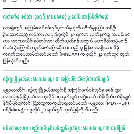
လက်နက်ချ စစ်သား ၃၁၇ ဦး MNDAA နှင့် ပူးပေါင်းကာ ပြန်တိုက်မည်
လားရှိုးတွင် အကြမ်းဖက်စစ်အုပ်စုဘက်မှ ဒုတိယဗိုလ်မှူးကြီး တစ်ဦး
ဦးဆောင်သည့် တပ်သား ၃၁၇ ဦးဇူလိုင် ၂၁ ရက်က လက်နက်ချ အလင်းဝင်
ကာ အာဏာသိမ်းစစ်တပ်အား တိုက်ထုတ်ရန်အတွက် မဟာမိတ်အဖွဲ့များ၌
ပါဝင်လိုကြောင်း ထုတ်ဖော်ပြောဆိုထားသည်ဟု မြန်မာအမျိုးသား ဒီမို
ကရက်တစ်မဟာမိတ်တပ်မတော် (MNDAA) က ဇူလိုင် ၂၃ ရက်တွင် ထုတ်
ပြန်လိုက်သည်။
စဉ့်ကူးမြို့နယ်အား Mandalay PDF အပြီးတိုင် သိမ်းပိုက်၊ ထိန်းချုပ်
မန္တလေးတိုင်း ၊စဉ့်ကူးမြို့နယ်အတွင်းရှိ အကြမ်းဖက်စစ်အုပ်စု စခန်းများ
အားလုံးနှင့် မြို့နယ်အား ဇူလိုင် ၁၇ ရက်တွင် အပြီးသတ် သိမ်းပိုက်၊ ထိန်းချုပ်
နိုင်ပြီဖြစ်ကြောင်း ပြည်သူ့ကာကွယ်ရေးတပ်မတော်- မန္တလေး (MDY-PDF)
စစ်ဦးစီးအဖွဲ့က ဇူလိုင် ၂၀ ရက်တွင် ထုတ်ပြန်လိုက်သည်။
စစ်ဆင်ရေးကာလ စည်းကမ်းနှင့် လမ်းညွှန်ချက်များ Mandalay PDF ထုတ်ပြန်