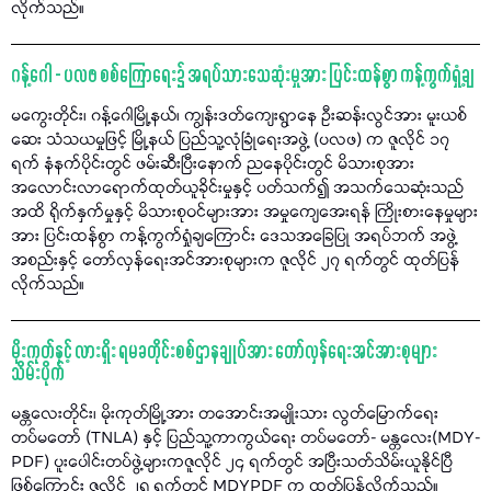
လိုက်သည်။
ဂန့်ဂေါ - ပလဖ စစ်ကြောရေး၌ အရပ်သားသေဆုံးမှုအား ပြင်းထန်စွာ ကန့်ကွက်ရှုံ့ချ
မကွေးတိုင်း၊ ဂန့်ဂေါမြို့နယ်၊ ကျွန်းဒတ်ကျေးရွာနေ ဦးဆန်းလွင်အား မူးယစ်
ဆေး သံသယမှုဖြင့် မြို့နယ် ပြည်သူ့လုံခြုံရေးအဖွဲ့ (ပလဖ) က ဇူလိုင် ၁၇
ရက် နံနက်ပိုင်းတွင် ဖမ်းဆီးပြီးနောက် ညနေပိုင်းတွင် မိသားစုအား
အလောင်းလာရောက်ထုတ်ယူခိုင်းမှုနှင့် ပတ်သက်၍ အသက်သေဆုံးသည်
အထိ ရိုက်နှက်မှုနှင့် မိသားစုဝင်များအား အမှုကျေအေးရန် ကြိုးစားနေမှုများ
အား ပြင်းထန်စွာ ကန့်ကွက်ရှုံချကြောင်း ဒေသအခြေပြု အရပ်ဘက် အဖွဲ့
အစည်းနှင့် တော်လှန်ရေးအင်အားစုများက ဇူလိုင် ၂၇ ရက်တွင် ထုတ်ပြန်
လိုက်သည်။
မိုးကုတ်နှင့် လားရှိုး ရမခတိုင်းစစ်ဌာနချုပ်အား တော်လှန်ရေးအင်အားစုများ
သိမ်းပိုက်
မန္တလေးတိုင်း၊ မိုးကုတ်မြို့အား တအောင်းအမျိုးသား လွတ်မြောက်ရေး
တပ်မတော် (TNLA) နှင့် ပြည်သူ့ကာကွယ်ရေး တပ်မတော်- မန္တလေး(MDY-
PDF) ပူးပေါင်းတပ်ဖွဲ့များကဇူလိုင် ၂၄ ရက်တွင် အပြီးသတ်သိမ်းယူနိုင်ပြီ
ဖြစ်ကြောင်း ဇူလိုင် ၂၅ ရက်တွင် MDYPDF က ထုတ်ပြန်လိုက်သည်။