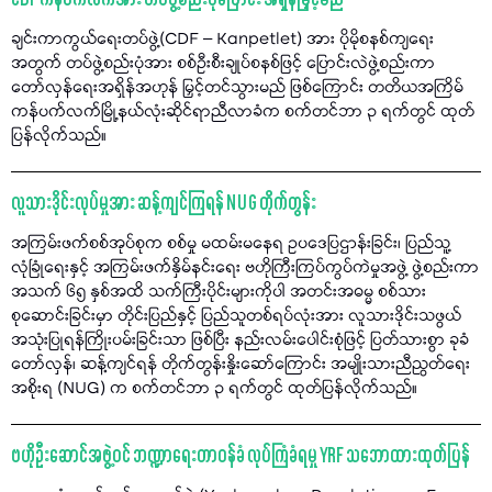
CDF ကန်ပက်လက်အား တပ်ဖွဲ့စည်းပုံပြောင်း အရှိန်မြှင့်မည်
ချင်းကာကွယ်ရေးတပ်ဖွဲ့(CDF – Kanpetlet) အား ပိုမိုစနစ်ကျရေး
အတွက် တပ်ဖွဲ့စည်းပုံအား စစ်ဦးစီးချုပ်စနစ်ဖြင့် ပြောင်းလဲဖွဲ့စည်းကာ
တော်လှန်ရေးအရှိန်အဟုန် မြှင့်တင်သွားမည် ဖြစ်ကြောင်း တတိယအကြိမ်
ကန်ပက်လက်မြို့နယ်လုံးဆိုင်ရာညီလာခံက စက်တင်ဘာ ၃ ရက်တွင် ထုတ်
ပြန်လိုက်သည်။
လူသားဒိုင်းလုပ်မှုအား ဆန့်ကျင်ကြရန် NUG တိုက်တွန်း
အကြမ်းဖက်စစ်အုပ်စုက စစ်မှု မထမ်းမနေရ ဥပဒေပြဌာန်းခြင်း၊ ပြည်သူ့
လုံခြုံရေးနှင့် အကြမ်းဖက်နှိမ်နင်းရေး ဗဟိုကြီးကြပ်ကွပ်ကဲမှုအဖွဲ့ ဖွဲ့စည်းကာ
အသက် ၆၅ နှစ်အထိ သက်ကြီးပိုင်းများကိုပါ အတင်းအဓမ္မ စစ်သား
စုဆောင်းခြင်းမှာ တိုင်းပြည်နှင့် ပြည်သူတစ်ရပ်လုံးအား လူသားဒိုင်းသဖွယ်
အသုံးပြုရန်ကြိုးပမ်းခြင်းသာ ဖြစ်ပြီး နည်းလမ်းပေါင်းစုံဖြင့် ပြတ်သားစွာ ခုခံ
တော်လှန်၊ ဆန့်ကျင်ရန် တိုက်တွန်းနှိုးဆော်ကြောင်း အမျိုးသားညီညွတ်ရေး
အစိုးရ (NUG) က စက်တင်ဘာ ၃ ရက်တွင် ထုတ်ပြန်လိုက်သည်။
ဗဟိုဦးဆောင်အဖွဲ့ဝင် ဘဏ္ဍာရေးတာဝန်ခံ လုပ်ကြံခံရမှု YRF သဘောထားထုတ်ပြန်