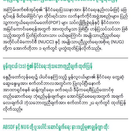
အကြမ်းဖက်စစ်အုပ်စု၏ "နိုင်ငံရေးပြဿနာအား နိုင်ငံရေးနည်းလမ်းဖြင့် ဖြေ
ရှင်းရန် ဖိတ်ခေါ်ခြင်း"မှာ တိုင်းရင်းသား လက်နက်ကိုင်အဖွဲ့အစည်းများ၊ ပြည်
သူ့ကာကွယ်ရေးတပ်မတော်(PDF) များ သပ်လျှိုဖြိုခွဲရန်နှင့် နိုင်ငံတကာ
အမြင်ကောင်းစေရန်အတွက် အားထုတ်မှုသာ ဖြစ်ပြီး ဟန်ပြသပ်သပ်သာ ဖြစ်
သည့်အတွက် ပြတ်ပြတ်သားသား ပယ်ချကြောင်း အမျိုးသားညီညွတ်ရေး
အတိုင်ပင်ခံကောင်စီ (NUCC) နှင့် အမျိုးသားညီညွတ်ရေးအစိုးရ (NUG)
တို့က အောက်တိုဘာ ၁ ရက်တွင် ပူးတွဲထုတ်ပြန်လိုက်သည်။.
မွန်လူငယ် (၁၁) ဖွဲ့၏ နိုင်ငံရေးဘုံသဘောတူညီချက် ထုတ်ပြန်
နွေဦးတော်လှန်ရေး၌ ပါဝင်နေကြသည့် မွန်လူငယ်များ၏ နိုင်ငံရေး တွေ့ဆုံ
ဆွေးနွေးမှုအား စက်တင်ဘာလအတွင်းက ပြုလုပ်ပြီးနောက်
အာဏာရှင်စနစ် ဆန့်ကျင်ရေး၊ ဖက်ဒရယ် ဒီမိုကရေစီပြည်ထောင်စု
တည်ဆောက်ရေး ဘုံရည်မှန်းချက်များ အောင်မြင်စေရေးအတွက် အချက်
လေးချက်ပါ ဘုံသဘောတူညီချက်အား စက်တင်ဘာ ၂၀ ရက်တွင် ထုတ်ပြန်
လိုက်သည်။
ABSDF နှင့် NUG တို့ ပူးပေါင်းဆောင်ရွက်ရေး နားလည်မှုစာချွန်လွှာ ထိုး