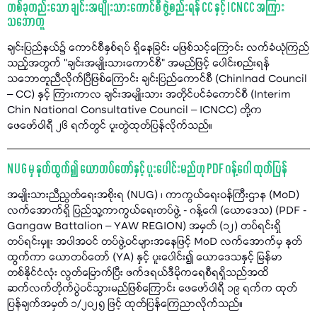
တစ်ခုတည်းသော ချင်းအမျိုးသားကောင်စီ ဖွဲ့စည်းရန် CC နှင့် ICNCC အကြား
သဘောတူ
ချင်းပြည်နယ်၌ ကောင်စီနှစ်ရပ် ရှိနေခြင်း မဖြစ်သင့်ကြောင်း လက်ခံယုံကြည်
သည့်အတွက် "ချင်းအမျိုးသားကောင်စီ" အမည်ဖြင့် ပေါင်းစည်းရန်
သဘောတူညီလိုက်ပြီဖြစ်ကြောင်း ချင်းပြည်ကောင်စီ (Chinlnad Council
– CC) နှင့် ကြားကာလ ချင်းအမျိုးသား အတိုင်ပင်ခံကောင်စီ (Interim
Chin National Consultative Council – ICNCC) တို့က
ဖေဖော်ဝါရီ ၂၆ ရက်တွင် ပူးတွဲထုတ်ပြန်လိုက်သည်။
NUG မှ နုတ်ထွက်၍ ယောတပ်တော်နှင့် ပူးပေါင်းမည်ဟု PDF ဂန့်ဂေါ ထုတ်ပြန်
အမျိုးသားညီညွတ်ရေးအစိုးရ (NUG) ၊ ကာကွယ်ရေးဝန်ကြီးဌာန (MoD)
လက်အောက်ရှိ ပြည်သူ့ကာကွယ်ရေးတပ်ဖွဲ့ - ဂန့်ဂေါ (ယောဒေသ) (PDF -
Gangaw Battalion – YAW REGION) အမှတ် (၁၂) တပ်ရင်းရှိ
တပ်ရင်းမှူး အပါအဝင် တပ်ဖွဲ့ဝင်များအနေဖြင့် MoD လက်အောက်မှ နုတ်
ထွက်ကာ ယောတပ်တော် (YA) နှင့် ပူးပေါင်း၍ ယောဒေသနှင့် မြန်မာ
တစ်နိုင်ငံလုံး လွတ်မြောက်ပြီး ဖက်ဒရယ်ဒီမိုကရေစီရရှိသည်အထိ
ဆက်လက်တိုက်ပွဲဝင်သွားမည်ဖြစ်ကြောင်း ဖေဖော်ဝါရီ ၁၉ ရက်က ထုတ်
ပြန်ချက်အမှတ် ၁/၂၀၂၅ ဖြင့် ထုတ်ပြန်ကြေညာလိုက်သည်။