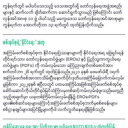
ကွန်ရက်တွင် မပါဝင်သေးသည့် ဒေသအတွင်းရှိ တော်လှန်ရေးအဖွဲ့အစည်း
များနှင့် ဆက်လက် ချိတ်ဆက်ကာ ဆောင်ရွက်သွားမည် ဖြစ်ကြောင်း တော်
လှန်အင်အားစု ၁၁ ဖွဲ့ ပါဝင်သည့် မကွေးဒေသ တော်လှန်ရေးအင်အားစုများ
ကွန်ရက်က အောက်တိုဘာ ၁၃ ရက်တွင် ထုတ်ပြန်လိုက်သည်။
စစ်အုပ်စုရဲ့ “နိုင်ငံရေး” အတု
အကြမ်းဖက်စစ်အုပ်စုက နိုင်ငံရေးပြဿနာများကို နိုင်ငံရေးအရ ဖြေရှင်းရန်
တိုင်းရင်းသား တော်လှန်ရေးတပ်ဖွဲ့များ (EROs) နှင့် ပြည်သူ့ကာကွယ်ရေး
တပ်ဖွဲ့များ (PDFs) ကို ကမ်းလှမ်းသော ကြေညာချက်တစ်စောင်အား
စက်တင်ဘာ ၂၆ ရက်တွင် ထုတ်ပြန်သည်။၂၀၂၁ ခုနှစ် ဖေဖော်ဝါရီ ၁ရက်
အကြမ်းဖက်စစ်အာဏာသိမ်းပြီးနောက်ပိုင်းဒုတိယအကြိမ်မြောက်ကမ်းလှမ်း
မှုဖြစ်ကာ ၂၀၂၂ခုနှစ် ဧပြီလတွင် ပထမအကြိမ်အဖြစ်အကြမ်းဖက်စစ်အုပ်စု
ခေါင်းဆောင်ကိုယ်တိုင်ရုပ်မြင်သံကြားမှတစ်ဆင့်ကမ်းလှမ်းခဲ့ဖူးသည်။မတူညီ
သည့်အချက်မှာ ယခုတစ်ကြိမ်ကမ်းလှမ်းချိန်၌ EROs၊PDFs
များ၏စစ်ဆင်ရေးများကြောင့်အကြမ်းဖက်စစ်အုပ်စုဘက်မှစစ်စခန်းများ၊
စစ်ဌာနချုပ်များအပြင်မြို့များကိုပါ လက်လွှတ်နေရချိန်ဖြစ်သည်။
ဟန်ပြဆွေးနွေးရေးအား ပြတ်သားစွာ ပယ်ချဟု NUCC၊ NUG ပူးတွဲထုတ်ပြန်