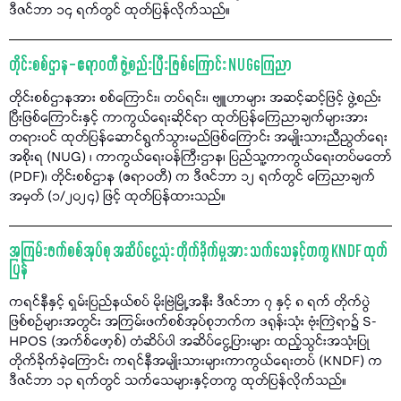
ဒီဇင်ဘာ ၁၄ ရက်တွင် ထုတ်ပြန်လိုက်သည်။
တိုင်းစစ်ဌာန – ဧရာဝတီ ဖွဲ့စည်းပြီးဖြစ်ကြောင်း NUGကြေညာ
တိုင်းစစ်ဌာနအား စစ်ကြောင်း၊ တပ်ရင်း၊ ဗျူဟာများ အဆင့်ဆင့်ဖြင့် ဖွဲ့စည်း
ပြီးဖြစ်ကြောင်းနှင့် ကာကွယ်ရေးဆိုင်ရာ ထုတ်ပြန်ကြေညာချက်များအား
တရားဝင် ထုတ်ပြန်ဆောင်ရွက်သွားမည်ဖြစ်ကြောင်း အမျိုးသားညီညွတ်ရေး
အစိုးရ (NUG) ၊ ကာကွယ်ရေးဝန်ကြီးဌာန၊ ပြည်သူ့ကာကွယ်ရေးတပ်မတော်
(PDF)၊ တိုင်းစစ်ဌာန (ဧရာဝတီ) က ဒီဇင်ဘာ ၁၂ ရက်တွင် ကြေညာချက်
အမှတ် (၁/၂၀၂၄) ဖြင့် ထုတ်ပြန်ထားသည်။
အကြမ်းဖက်စစ်အုပ်စု အဆိပ်ငွေ့သုံး တိုက်ခိုက်မှုအား သက်သေနှင့်တကွ KNDF ထုတ်
ပြန်
ကရင်နီနှင့် ရှမ်းပြည်နယ်စပ် မိုးဗြဲမြို့အနီး ဒီဇင်ဘာ ၇ နှင့် ၈ ရက် တိုက်ပွဲ
ဖြစ်စဉ်များအတွင်း အကြမ်းဖက်စစ်အုပ်စုဘက်က ဒရုန်းသုံး ဗုံးကြဲရာ၌ S-
HPOS (အက်စ်ဖော့စ်) တံဆိပ်ပါ အဆိပ်ငွေ့ပြားများ ထည့်သွင်းအသုံးပြု
တိုက်ခိုက်ခဲ့ကြောင်း ကရင်နီအမျိုးသားများကာကွယ်ရေးတပ် (KNDF) က
ဒီဇင်ဘာ ၁၃ ရက်တွင် သက်သေများနှင့်တကွ ထုတ်ပြန်လိုက်သည်။