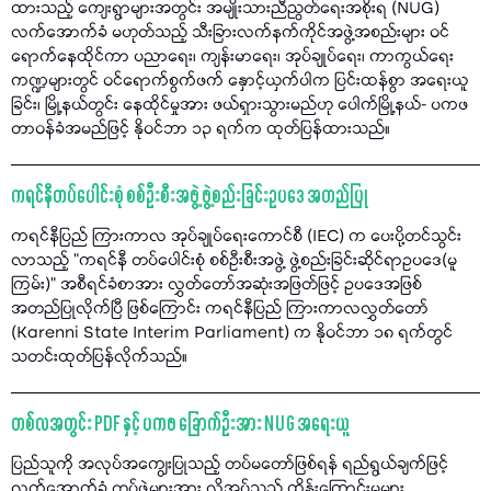
ထားသည့် ကျေးရွာများအတွင်း အမျိုးသားညီညွတ်ရေးအစိုးရ (NUG)
လက်အောက်ခံ မဟုတ်သည့် သီးခြားလက်နက်ကိုင်အဖွဲ့အစည်းများ ဝင်
ရောက်နေထိုင်ကာ ပညာရေး၊ ကျန်းမာရေး၊ အုပ်ချုပ်ရေး၊ ကာကွယ်ရေး
ကဏ္ဍများတွင် ဝင်ရောက်စွက်ဖက် နှောင့်ယှက်ပါက ပြင်းထန်စွာ အရေးယူ
ခြင်း၊ မြို့နယ်တွင်း နေထိုင်မှုအား ဖယ်ရှားသွားမည်ဟု ပေါက်မြို့နယ်- ပကဖ
တာဝန်ခံအမည်ဖြင့် နိုဝင်ဘာ ၁၃ ရက်က ထုတ်ပြန်ထားသည်။
ကရင်နီတပ်ပေါင်းစုံ စစ်ဦးစီးအဖွဲ့ ဖွဲ့စည်းခြင်းဥပဒေ အတည်ပြု
ကရင်နီပြည် ကြားကာလ အုပ်ချုပ်ရေးကောင်စီ (IEC) က ပေးပို့တင်သွင်း
လာသည့် "ကရင်နီ တပ်ပေါင်းစုံ စစ်ဦးစီးအဖွဲ့ ဖွဲ့စည်းခြင်းဆိုင်ရာဥပဒေ(မူ
ကြမ်း)” အစီရင်ခံစာအား လွှတ်တော်အဆုံးအဖြတ်ဖြင့် ဥပဒေအဖြစ်
အတည်ပြုလိုက်ပြီ ဖြစ်ကြောင်း ကရင်နီပြည် ကြားကာလလွှတ်တော်
(Karenni State Interim Parliament) က နိုဝင်ဘာ ၁၈ ရက်တွင်
သတင်းထုတ်ပြန်လိုက်သည်။
တစ်လအတွင်း PDF နှင့် ပကဖ ခြောက်ဦးအား NUG အရေးယူ
ပြည်သူကို အလုပ်အကျွေးပြုသည့် တပ်မတော်ဖြစ်ရန် ရည်ရွယ်ချက်ဖြင့်
လက်အောက်ခံ တပ်ဖွဲ့များအား လိုအပ်သည့် ထိန်းကြောင်းမှုများ