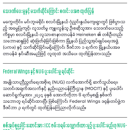
သေဒဏ်ပေးမှုနှင့် မသက်ဆိုင်ကြောင်း စလင်း ပအဖ ထုတ်ပြန်
မကွေးတိုင်း၊ မင်းဘူးခရိုင်၊ စလင်းမြို့နယ် ဂုံညှင်းနွယ်ကျေးရွာတွင် ဖြစ်ပွားသ
ည့် အဓမ္မပြုကျင့်၊ လူသတ်မှု ကျူးလွန်သူ ဦးစဆိုသူအား သေဒဏ်ပေးသည့်
ကိစ္စမှာ စလင်းမြို့နယ် လူသားစာနာတာဝန်ခံ Heineken ၏ တစ်ဦးတည်း
သဘောဆန္ဒဖြင့် ဆုံးဖြတ်ခဲ့ခြင်းဖြစ်ကာ မြို့နယ် ပြည်သူ့အုပ်ချုပ်ရေးအဖွဲ့
(ပကဖ) နှင့် သက်ဆိုင်ခြင်းမရှိကြောင်း ဒီဇင်ဘာ ၁ ရက်က မြို့နယ်ပအဖ
တာဝန်ခံ နှင်းဆီအမည်ဖြင့် လူထုထံ အသိပေး ထုတ်ပြန်ထားသည်။
Federal Wings နှင့် NUG ပူးပေါင်းမှု ရပ်ဆိုင်း
အမျိုးသားညီညွတ်ရေးအစိုးရ (NUG) လက်အောက်ရှိ ဆက်သွယ်ရေး၊
သတင်းအချက်အလက်နှင့် နည်းပညာဝန်ကြီးဌာန (MOCIT) နှင့် ပူးပေါင်း
ဆောင်ရွက်မှုအား ၂၀၂၄ ခုနှစ် အောက်တိုဘာ ၆ ရက်မှစ၍ နှစ်ဖက်
သဘောတူ ရပ်ဆိုင်းထားပြီး ဖြစ်ကြောင်း Federal Wings ဒရုန်းတပ်ဖွဲ့က
ဒီဇင်ဘာ ၃ ရက်တွင် ထုတ်ပြန်ကြေညာလိုက်သည်။
စစ်အုပ်စုခေါင်းဆောင်အား ICC ဖမ်းဝရမ်းလျှောက်ထားမှု၌ ပူးပေါင်းမည်ဟု NUG-