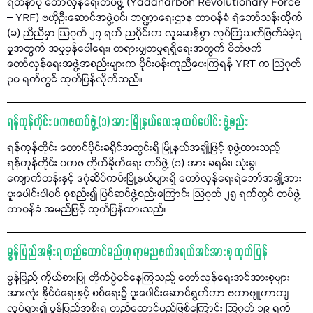
ရတနာပုံ တော်လှန်ရေးတပ်ဖွဲ့ (Yadanarbon Revolutionary Force
– YRF) ဗဟိုဦးဆောင်အဖွဲ့ဝင်၊ ဘဏ္ဍာရေးဌာန တာဝန်ခံ ရဲဘော်သန်းထိုက်
(ခ) ညီညီမှာ သြဂုတ် ၂၇ ရက် ညပိုင်းက လူမဆန်စွာ လုပ်ကြံသတ်ဖြတ်ခံခဲ့ရ
မှုအတွက် အမှုမှန်ပေါ်ရေး၊ တရားမျှတမှုရရှိရေးအတွက် မိတ်ဖက်
တော်လှန်ရေးအဖွဲ့အစည်းများက ဝိုင်းဝန်းကူညီပေးကြရန် YRT က သြဂုတ်
၃၀ ရက်တွင် ထုတ်ပြန်လိုက်သည်။
ရန်ကုန်တိုင်း ပကဖတပ်ဖွဲ့ (၁) အား မြို့နယ်လေးခု ထပ်ပေါင်း ဖွဲ့စည်း
ရန်ကုန်တိုင်း တောင်ပိုင်းခရိုင်အတွင်းရှိ မြို့နယ်အချို့ဖြင့် စုဖွဲ့ထားသည့်
ရန်ကုန်တိုင်း ပကဖ တိုက်ခိုက်ရေး တပ်ဖွဲ့ (၁) အား ခရမ်း၊ သုံးခွ၊
ကျောက်တန်းနှင့် ဒဂုံဆိပ်ကမ်းမြို့နယ်များရှိ တော်လှန်ရေးရဲဘော်အချို့အား
ပူးပေါင်းပါဝင် စုစည်း၍ ပြင်ဆင်ဖွဲ့စည်းကြောင်း သြဂုတ် ၂၅ ရက်တွင် တပ်ဖွဲ့
တာဝန်ခံ အမည်ဖြင့် ထုတ်ပြန်ထားသည်။
မွန်ပြည်အစိုးရ တည်ထောင်မည်ဟု ရာမညဖက်ဒရယ်အင်အားစု ထုတ်ပြန်
မွန်ပြည် ကိုယ်စားပြု တိုက်ပွဲဝင်နေကြသည့် တော်လှန်ရေးအင်အားစုများ
အားလုံး နိုင်ငံရေးနှင့် စစ်ရေး၌ ပူးပေါင်းဆောင်ရွက်ကာ ဗဟာဗျူဟာကျ
လှုပ်ရှား၍ မွန်ပြည်အစိုးရ တည်ထောင်မည်ဖြစ်ကြောင်း သြဂုတ် ၁၉ ရက်