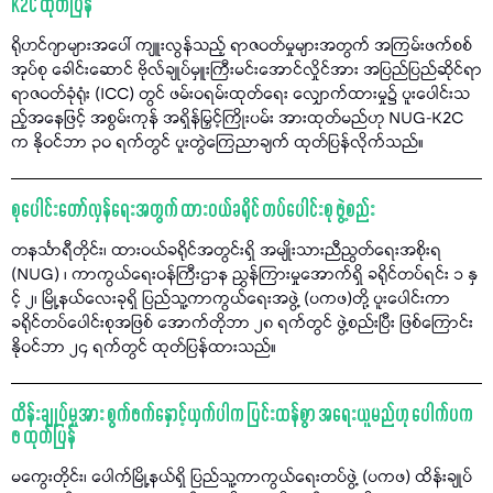
K2C ထုတ်ပြန်
ရိုဟင်ဂျာများအပေါ် ကျူးလွန်သည့် ရာဇဝတ်မှုများအတွက် အကြမ်းဖက်စစ်
အုပ်စု ခေါင်းဆောင် ဗိုလ်ချုပ်မှူးကြီးမင်းအောင်လှိုင်အား အပြည်ပြည်ဆိုင်ရာ
ရာဇဝတ်ခုံရုံး (ICC) တွင် ဖမ်းဝရမ်းထုတ်ရေး လျှောက်ထားမှု၌ ပူးပေါင်းသ
ည့်အနေဖြင့် အစွမ်းကုန် အရှိန်မြှင့်ကြိုးပမ်း အားထုတ်မည်ဟု NUG-K2C
က နိုဝင်ဘာ ၃၀ ရက်တွင် ပူးတွဲကြေညာချက် ထုတ်ပြန်လိုက်သည်။
စုပေါင်းတော်လှန်ရေးအတွက် ထားဝယ်ခရိုင် တပ်ပေါင်းစု ဖွဲ့စည်း
တနင်္သာရီတိုင်း၊ ထားဝယ်ခရိုင်အတွင်းရှိ အမျိုးသားညီညွတ်ရေးအစိုးရ
(NUG) ၊ ကာကွယ်ရေးဝန်ကြီးဌာန ညွှန်ကြားမှုအောက်ရှိ ခရိုင်တပ်ရင်း ၁ နှ
င့် ၂၊ မြို့နယ်လေးခုရှိ ပြည်သူ့ကာကွယ်ရေးအဖွဲ့ (ပကဖ)တို့ ပူးပေါင်းကာ
ခရိုင်တပ်ပေါင်းစုအဖြစ် အောက်တိုဘာ ၂၈ ရက်တွင် ဖွဲ့စည်းပြီး ဖြစ်ကြောင်း
နိုဝင်ဘာ ၂၄ ရက်တွင် ထုတ်ပြန်ထားသည်။
ထိန်းချုပ်မှုအား စွက်ဖက်နှောင့်ယှက်ပါက ပြင်းထန်စွာ အရေးယူမည်ဟု ပေါက်ပက
ဖ ထုတ်ပြန်
မကွေးတိုင်း၊ ပေါက်မြို့နယ်ရှိ ပြည်သူ့ကာကွယ်ရေးတပ်ဖွဲ့ (ပကဖ) ထိန်းချုပ်