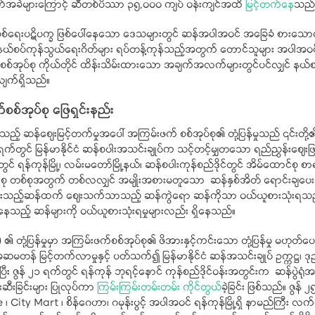
်အခဲများကြောင့် ဆီတစ်ပိဿာ ၃၅,၀၀၀ ကျပ် ဝန်းကျင်အထိ
မြင့်တက်နေ
သည်
 စစ်ရေးပဋိပက္ခ ဖြစ်ပေါ်နေသော ဒေသများတွင် ဆန်အပါအဝင် အခြေခံ စားသောက်
ာင့် နယ်စပ်ကုန်သွယ်ရေးဂိတ်များ ရပ်တန့်ကုန်သည့်အတွက် တောင်သူများ အပါအ
အုပ်စု ကိုယ်တိုင် ထိန်းသိမ်းထားသော အချက်အလက်များတွင်ပင်လျှင် နယ်စပ
ျက်ရှိသည်။
စစ်အုပ်စု ဖြေရှင်းနည်း
့် ဆန်စျေးမြင့်တက်မှုအပေါ် အကြမ်းဖက် စစ်အုပ်စု၏ တုံ့ပြန်မှုသည် ၎င်းတို့၏ စီးပ
၂ ရက်တွင် မြန်မာနိုင်ငံ ဆန်စပါးအသင်းချုပ်က သင့်တင့်မျှတသော ရည်ညွှန်းဈေးဖ
င် ရန်ကုန်မြို့၊ လမ်းမတော်မြို့နယ်၊ ဆန်စပါးကုန်စည်ဒိုင်တွင် အိမ်ထောင်စု စာ
ထောင်စု တစ်စုအတွက် တစ်လလျှင် အမျိုးအစားမတူသော ဆန်နှစ်အိတ် ရောင်းချပေး
်းချပေးသည့်ဆန်ထက် ဈေးသက်သာသည့် ဆန်ကွဲရော ဆန်ကိုသာ ဝယ်ယူစားသုံးရ
သည့် ဆန်များကို ဝယ်ယူစားသုံးရမှုများလည်း ရှိနေသည်။
F) ၏ တုံ့ပြန်မှုမှာ အကြမ်းဖက်စစ်အုပ်စု၏ ဖိအားနှင့်ကင်းသော တုံ့ပြန်မှု မဟုတ
န် မြင့်တက်လာမှုနှင့် ပတ်သက်၍ မြန်မာနိုင်ငံ ဆန်အသင်းချုပ် ဥက္ကဋ္ဌ၊ ဒ
ြီး ဇွန် ၂၁ ရက်တွင် ရန်ကုန် ဘုရင့်နောင် ကုန်စည်ဒိုင်ဝန်းအတွင်းက ဆန်ပွဲရုံအချ
်းဆီးခြင်းများ ပြုလုပ်ကာ
ကြမ်းကြမ်းတမ်းတမ်း ကိုင်တွယ်
ခဲ့ခြင်း ဖြစ်သည်။ ဇွ
City Mart ၊ စိန်ဂေဟာ၊ ဂမုန်းပွင့် အပါအဝင် ရန်ကုန်မြို့ရှိ နာမည်ကြီး လ