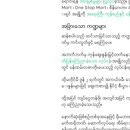
ရောင်းရန်
တားမြစ်မှုများ ပြုလုပ်
ခဲ့သည်။ 
Mart ၊ One Stop Mart ၊ စိန်ဂေဟာ၊ Aeo
းရှင် အချို့ကို
အရေးကြီး ကုန်စည်နှင့် ဝ
အခြားသော ကဏ္ဍများ
ဆန်စပါးသည် ထင်သာမြင်သာသည့် ကဏ္ဍဖ
ဏ်မှ ကင်းလွတ်ခွင့် မရကြပေ။
အဘက်ဘက်မှ ကုန်ဈေးနှုန်းမြှင့်တက်နေသည့်
တ်ပြန်ကြေညာခဲ့သော လုပ်ငန်း
အချို့လည်
တွင် ဝန်ထမ်းလစာတိုးပေးသည့် လုပ်ငန်းရ
ထိုမတိုင်မီ ဇွန် ၂ ရက်တွင် အကယ်ဒမီ၊ အေ
ေးနှုန်းများဖြင့် ဈေးကစား၍ နိုင်ငံ့ စ
ထို့အပြင် ကျပ်ငွေတန်ဖိုး အလျင်အမြင်
ဟု ကြေညာခဲ့သေးသည်။
နောက်ဆုံးဖြစ်စဉ်တစ်ခုအနေဖြင့် ရိုးမဘ
မက်ထရိုဘဏ်၊ ဆောက်လုပ်ရေး အိမ်ရာဘဏ်
နှုန်းထက် ကျော်လွန်ထုတ်ချေးထားကြောင်