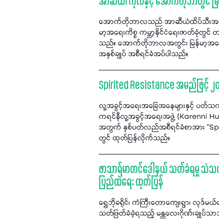
အာဆီယံ၊ ကုလနှင့် အောက်တိုဘာတွင် မြန
အောက်တိုဘာလသည် အာဆီယံထိပ်သီးအစည်း
မာ့အရေးကိစ္စ ကမ္ဘာ့နိုင်ငံရေးဇာတ်ခုံတွ
သည်။ အောက်တိုဘာလအတွင်း မြန်မာ့အရေး န
အနှစ်ချုပ် အစီရင်ခံအပ်ပါသည်။
Spirited Resistance အမည်ဖြင့် ၂၀
လူ့အခွင့်အရေးအခြေအနေများနှင့် ပတ်သက
ကရင်နီလူ့အခွင့်အရေးအဖွဲ့ (Karenni 
အတွက် နှစ်ပတ်လည်အစီရင်ခံစာအား "Spi
တွင် ထုတ်ပြန်လိုက်သည်။
ဖာသာရ်မာတင်ဒေါနယ် သတ်ခံရမှု သံသယတ
ပြည်ထဲရေး ထုတ်ပြန်
ရွှေဘိုခရိုင်၊ ကံကြီးတောကျေးရွာ၊ လုဒ
သတ်ဖြတ်ခံခဲ့ရသည့် မန္တလေးဂိုဏ်းချုပ်