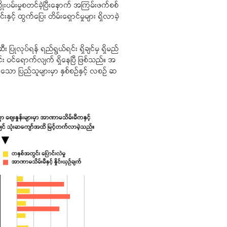
ုးပမ်းမှုစတင်ခဲ့ပြီးနောက် အကြမ်းဖက်စစ်
နှင့် ထွက်ပြေး တိမ်းရှောင်မှုများ ရှိလာခဲ့
 ပြုလုပ်ရန် ရည်ရွယ်ရင်း ရှိချင်မှ ရှိမည်
င်း ဝင်ရောက်လျက် ရှိနေပြီ ဖြစ်သည်။ အ
ြားသော ပြည်သူများမှာ နှစ်စဉ်နှင့် လစဉ် ဆ