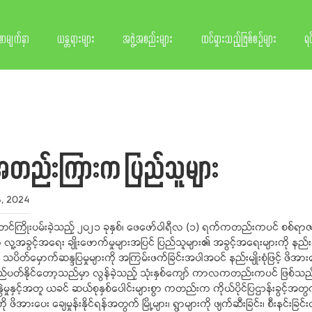
စာမျက်နှာ
ယန္တရားများ
အဖွဲ့အစည်းများ
ထင်ရှားသည့်ဖြစ်စဉ်များ
ရင
တည်းကြားက ပြည်သူများ
3, 2024
်ကြိုးပမ်းခဲ့သည့် ၂၀၂၁ ခုနှစ်၊ ဖေဖော်ဝါရီလ (၁) ရက်ကတည်းကပင် စစ်ရာဇဝတ်
ူ့အခွင့်အရေး ချိုးဖောက်မှုများအပြင် ပြည်သူများ၏ အခွင့်အရေးများကို နည်းလမ်းမ
၏ သပိတ်မှောက်ဆန္ဒပြမှုများကို အကြမ်းဖက်ခြင်းအပါအဝင် နည်းမျိုးစုံဖြင့် ဖိအားပေး
လည်ပတ်နိုင်တော့သည်မှာ လွန်ခဲ့သည့် သုံးနှစ်ကျော် ကာလကတည်းကပင် ဖြစ်သည်။
မှုနှင့်အတူ ယခင် ဆယ်စုနှစ်ပေါင်းများစွာ ကတည်းက ကိုယ်ပိုင်ပြဌာန်းခွင့်အတ
ားပေး ချေမှုန်းနိုင်ရန်အတွက် မြို့များ၊ ရွာများကို ဖျက်ဆီးခြင်း၊ စီးနင်းခြင်းတ