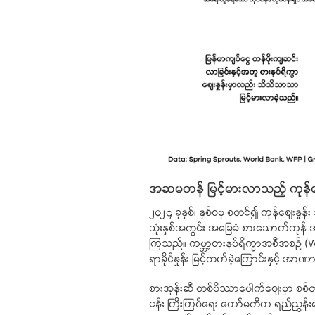
အဆမတန် မြင့်မားလာသည့် ကုန်စျေး
၂၀၂၄ ခုနှစ်၊ နှစ်စမှ စတင်၍ ကုန်ဈေးနှု
သုံးနှစ်အတွင်း အခြေခံ စားသောက်ကုန် အ
ကြသည်။ ကမ္ဘာ့စားနပ်ရိက္ခာအစီအစဉ် (WF
ရာခိုင်နှုန်း မြင့်တက်ခဲ့ကြောင်းနှင့် အ
စားအုန်းဆီ တစ်ပိဿာပေါက်ဈေးမှာ စစ်တပ်
ငန်း ကြီးကြပ်ရေး ကော်မတီက ရည်ညွှန်