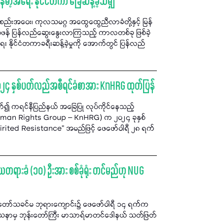
်မာ့အရေး နိုင်ငံတကာ ခြေဆန့်ခဲ့သမျှ
အဝေး၊ ကုလသမဂ္ဂ အထွေထွေညီလာခံတို့နှင့် မြန်
င် တဖန် ပြန်လည်ဆွေးနွေးလာကြသည့် ကာလတစ်ခု ဖြစ်ခဲ့
ိုင်ငံတကာခရီးဆန့်ခဲ့မှုကို အောက်တွင် ပြန်လည်
၂၄ နှစ်ပတ်လည်အစီရင်ခံစာအား KnHRG ထုတ်ပြန်
်၍ ကရင်နီပြည်နယ် အခြေပြု လုပ်ကိုင်နေသည့်
Human Rights Group – KnHRG) က ၂၀၂၄ ခုနှစ်
rited Resistance” အမည်ဖြင့် ဖေဖော်ဝါရီ ၂၈ ရက်
ရားခံ (၁၀) ဦးအား စစ်ခုံရုံး တင်မည်ဟု NUG
်မယ်တော်သခင်မ ဘုရားကျောင်း၌ ဖေဖော်ဝါရီ ၁၄ ရက်က
သာသနာမှ ဘုန်းတော်ကြီး မာသာရ်မာတင်ဒေါနယ် သတ်ဖြတ်