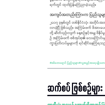
ရက်တွင် ထုတ်ပြန်ကြေညာခဲ့သည်။
အကျပ်အတည်းကြားက ပြည်သူမျ
၂၀၁၇ ခုနှစ်တွင် တစ်နိုင်ငံလုံး အတိုင်းအ
လာခဲ့ပြီ ဖြစ်သည်။ အကြမ်းဖက် ဖိအားပေး 
တို့ ဆိတ်သုဉ်းလျက် နေ့စဉ်နှင့်အမျှ ဖိနှိ
ဉ် အကြမ်းဖက် စစ်အုပ်စု၏ လေကြောင်းမှ တို
က္ခာပြတ်လပ်မှုများကို ရင်ဆိုင်နေကြရသ
#
စစ်ဘေးရှောင် ပြည်သူများ
#
လူ့အခွင့်အရေးချိုးဖောက
ဆက်စပ် ဖြစ်စဉ်များ