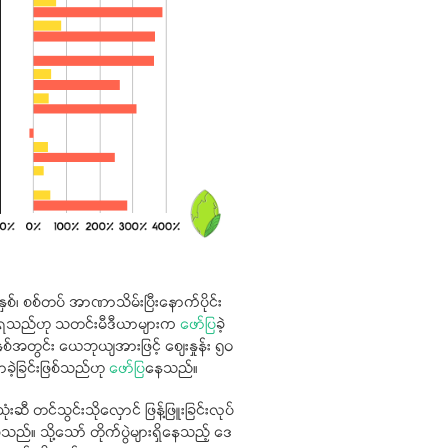
စ်၊​ စစ်တပ် အာဏာသိမ်းပြီးနောက်ပိုင်း
ေ့ရှိရသည်ဟု သတင်းမီဒီယာများက
ဖော်ပြ
ခဲ့
်အတွင်း ယေဘုယျအားဖြင့် စျေးနှုန်း ၅၀
လာခဲ့ခြင်းဖြစ်သည်ဟု
ဖော်ပြ
နေသည်။
 တင်သွင်းသိုလှောင် ဖြန့်ဖြူးခြင်းလုပ်
 သို့သော် တိုက်ပွဲများရှိနေသည့် ဒေ