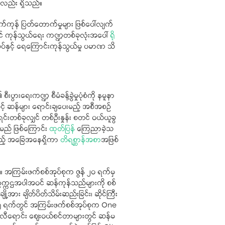
လည်း ရှိသည်။
ကုန် ပြတ်တောက်မှုများ ဖြစ်ပေါ်လျက်
ဝင် ကုန်သွယ်ရေး ကဏ္ဍတစ်ခုလုံးအပေါ်
ရို
်နှင့် ရေကြောင်းကုန်သွယ်မှု ပမာဏ သိ
ွားရေးကဏ္ဍ စီမံခန့်ခွဲမှုပုံစံကို နမူနာ
ြင့် ဆန်များ ရောင်းချပေးမည့် အစီအစဉ်
ရင်းတစ်ခုလျှင် တစ်ဦးနှုန်း စတင် ဝယ်ယူခွ
မည် ဖြစ်ကြောင်း
ထုတ်ပြန်
ကြေညာခဲ့သ
သည့် အခြေအနေရှိကာ
တိရစ္ဆာန်အစာ
အဖြစ်
်ပေ။ အကြမ်းဖက်စစ်အုပ်စုက ဇွန် ၂၀ ရက်မှ
ုဥက္ကဌအပါအဝင် ဆန်ကုန်သည်များကို စစ်
ို့အား ချိတ်ပိတ်သိမ်းဆည်းခြင်း၊ ဆိုင်ကြီး
န် ၂၅ ရက်တွင် အကြမ်းဖက်စစ်အုပ်စုက One
က်လီရောင်း ဈေးဝယ်စင်တာများတွင် ဆန်မ