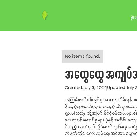
မူလ
No items found.
အထွေထွေ အကျပ်အ
Created
:
July 3, 2024
Updated
:
July 
အကြမ်းဖက်စစ်အုပ်စု အာဏာသိမ်းရန် စတင
န်သည့်ရာဇဝတ်မှုများ စသည့် ဆိုးရွားသော လ
ရှားပါသည်။ ထို့အပြင် နိုင်ငံ့ဝန်ထမ်းများ
ေးရာဝန်ဆောင်မှုများ ပုံမှန်အတိုင်း မ
င်သည့် လက်နက်ကိုင်တော်လှန်ရေး ဆင်နွှဲ
က်နက်ကိုင် တော်လှန်ရေးအင်အားစုများကို ဖိအ