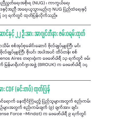
သားညီညွတ်ရေးအစိုးရ (NUG) ၊ ကာကွယ်ရေး
ပဒေနှင့်အညီ အရေးယူသွားမည်ဟု NUG ပြည်ထဲရေးနှင့်
ရီ ၁၇ ရက်တွင် ထုတ်ပြန်လိုက်သည်။
းဆောင်နှင့် ၂၂ ဦးအား အာဂျင်တီနား ဖမ်းဝရမ်းထုတ်
သိမ်း စစ်အုပ်စုခေါင်းဆောင် ဗိုလ်ချုပ်မှူးကြီး မင်း
လ်ချုပ်မှူးကြီး စိုးဝင်း အပါအဝင် ထိပ်တန်း စစ်
enos Aires တရားရုံးက ဖေဖော်ဝါရီ ၁၃ ရက်တွင် ဖမ်း
ုက် မြန်မာရိုဟင်ဂျာအဖွဲ့ (BROUK) က ဖေဖော်ဝါရီ ၁၄
ားအား CDF (မင်းတပ်) ထုတ်ပြန်
ည်ဝင်ရောက် နေထိုင်ကြမည့် ပြည်သူများအတွက် စည်းကမ်း
်ယာဉ်များအတွက် စည်းကမ်းချက် (၉) ချက်အား ချင်း
fense Force –Mindat) က ဖေဖော်ဝါရီ ၉ ရက်တွင်