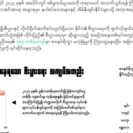
ပြင် ၂၀၂၄ ခုနှစ် အစပိုင်းတွင် စစ်မှုထမ်းဥပဒေကို တရားမဝင် အသက်သွင်းရန် ကြိ
ားအင်အားစု အများစုမှာ နယ်စပ်ဒေသများနှင့် အိမ်နီးချင်းနိုင်ငံများသို့ အလုံးအရင်း
ီးပွားနှင့် တိုက်ရိုက်ဆက်စပ်လျက်ရှိသော နိုင်ငံ၏ စီးပွားရေးကို ဖျက်လိုဖျက်ဆီး
က်ဆက်တွဲအဖြစ် တိုင်းပြည်၏ စီးပွားရေးမှာ ဆိုးရွားသည့် အခြေအနေတစ်ရပ်အတွ
 လူဦးရေ၏
သုံးပုံ တစ်ပုံကျော်
မှာ စားနပ်ရိက္ခာ မလုံခြုံမှုကို ကြုံတွေ့နေရပြီး၊ အခ
င့်မှုကို ရင်ဆိုင်နေရသည်။