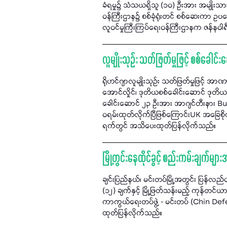
ခံရမှု၌ သံသယရှိသူ (၁၀) ဦးအား အမျိုး
ဝန်ကြီးဌာန၌ စစ်ခုံရုံးတင် စစ်ဆေးကာ ဥ
လူဝင်မှုကြီးကြပ်ရေးဝန်ကြီးဌာနက ဇန်နဝါ
လူမျိုးသုဉ်း သတ်ဖြတ်မှုဖြင့် စစ်ခေါင်
ရိုဟင်ဂျာလူမျိုးသုဉ်း သတ်ဖြတ်မှုဖြင့် အာဏာ
အောင်လှိုင်၊ ဒုတိယစစ်ခေါင်းဆောင် ဒုတိယဗို
ခေါင်းဆောင် ၂၃ ဦးအား အာဂျင်တီးနား Bu
ဝရမ်းထုတ်လိုက်ပြီဖြစ်ကြောင်းUK အခြေစိ
ရက်တွင် အသိပေးထုတ်ပြန်လိုက်သည်။
မြို့တွင်းနေထိုင်ခွင့် စည်းကမ်းချက်မျ
ချင်းပြည်နယ်၊ မင်းတပ်မြို့အတွင်း ပြန်လ
(၁၂) ချက်နှင့် မြို့ဖြတ်သန်းမည့် ကုန်တင
ကာကွယ်ရေးတပ်ဖွဲ့ - မင်းတပ် (Chin De
ထုတ်ပြန်လိုက်သည်။