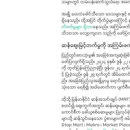
သများတွင် လမ်းပန်းဆက်သွယ်ရေး အခက
အချို့ ဝေးလံခေါင်သီသော ဒေသများနှင့်
ရှိနေသည်။ ထို့အပြင် တိုက်ပွဲများကြေ
က်ခတ်မှုများ ရှိလာ
နေသည်။ အကြမ်းဖက်စစ်
သိသာသာ လျော့ကျလာ သည်ကို ဖော်ပြလ
ဆန်စျေးမြင့်တက်မှုကို အကြမ်းဖက်
ပြည်တွင်းစားသုံးမှု၏ အခြေခံအကျဆုံးဖြစ်သည
ဖော်ပြလျက်ရှိသည်။ ၂၀၂၄ ခုနှစ်၊​ ဇွန် ၂
ကို ထုတ်ပြန်ကြေညာခဲ့ပြီး ဇွန်လ ၂၄ ရက်တွ
င့် ပြုခဲ့သည်။ ဇွန် ၂၅ ရက်တွင် အိမ်
ည်။ အခြေခံပြည်သူအချို့မှာမူ ရောင
သုံးသော ရေစို၍ အဝါဖောက်ကာ ပျက်စီးနေ
ထိုသို့ မြန်မာနိုင်ငံ ဆန်အသင်းချုပ် (MR
စတင်၍ ဈေးကွက်အတွင်း ဆန်ဈေးများ အဆမတ
ကောင်စီက ခေါ်ယူစစ်ဆေးမှုများ ပြုလုပ်ခဲ့ပ
များသို့ ဆန်သွင်းနေသော ပွဲစားများကို ဖမ
Stop Mart ၊ Makro ၊ Market Place ၊ 