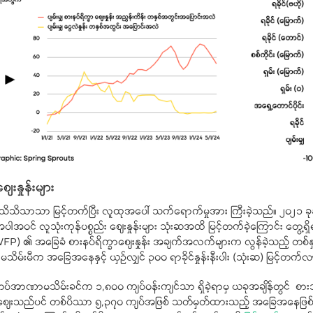
နှုန်းများ
န်း သိသိသာသာ မြင့်တက်ပြီး လူထုအပေါ် သက်ရောက်မှုအား ကြီးခဲ့သည်။ ၂၀၂၁ ခုနှ
ပါအဝင် လူသုံးကုန်ပစ္စည်း ဈေးနှုန်းများ သုံးဆအထိ မြင့်တက်ခဲ့ကြောင်း တွ
P) ၏ အခြေခံ စားနပ်ရိက္ခာစျေးနှုန်း အချက်အလက်များက လွန်ခဲ့သည့် တစ်နှစ
ာဏာမသိမ်းမီက အခြေအနေနှင့် ယှဉ်လျှင် ၃၀၀ ရာခိုင်နှုန်းနီးပါး (သုံးဆ) မြင့်တက်
အာဏာမသိမ်းခင်က ၁,၈၀၀ ကျပ်ဝန်းကျင်သာ ရှိခဲ့ရာမှ ယခုအချိန်တွင် စားသုံးဆီ
းစျေးသည်ပင် တစ်ပိဿာ ၅,၃၇၀ ကျပ်အဖြစ် သတ်မှတ်ထားသည့် အခြေအနေဖြစ်သည်။