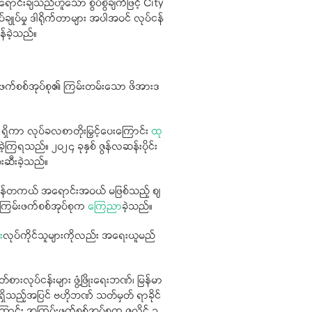
ောင်းချသည်ဟူသော စွပ်စွဲချက်ဖြင့် City
ျုပ်မှု ဒါရိုက်တာများ အပါအဝင် လုပ်ငန်
်ခဲ့သည်။
က်စစ်အုပ်စု၏ ကြမ်းတမ်းသော ဖိအားဒ
း ရှိကာ လုပ်ခလစာတိုးမြှင့်ပေးကြောင်း
ထု
့ကြရသည်။ ၂၀၂၄ ခုနှစ် ဇွန်လဆန်းပိုင်း
်းဆီးခဲ့သည်။
းအား အမှန်တကယ် အရောင်းအဝယ် မဖြစ်သည့် ဈ
 အကြမ်းဖက်စစ်အုပ်စုက
ကြေညာ
ခဲ့သည်။
း
လုပ်ကိုင်သူများကိုလည်း အရေးယူမည်
းလုပ်ငန်းများ ဖွံ့ဖြိုးရေးဘဏ်၊ မြန်မာ
ိသည့်အပြင် ဗဟိုဘဏ် သတ်မှတ် ရာခိုင်
ြောင်း အကြမ်းဖက်စစ်အုပ်စုက ဇူလိုင် ၁