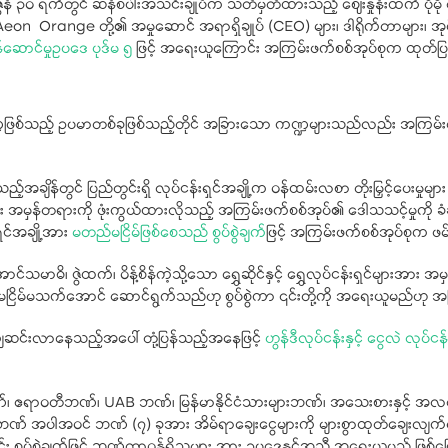
ဇွန် ၃၀ ရက်တွင် ဆန်စပါးအသင်းချုပ်က သတ်မှတ်ထားသည့် ဈေးနှုန်းထက် ပိုမို ရ
n Orange တို့၏ အမှုဆောင် အရာရှိချုပ် (CEO) များ၊ ဒါရိုက်တာများ၊ အုပ်ခ
န်ဆောင်မှုဥပဒေ ပုဒ်မ ၅
ဖြင့် အရေးယူကြောင်း အကြမ်းဖက်စစ်အုပ်စုက ထုတ်ပြန
ြစ်သည့် ဥပမာတစ်ခုဖြစ်သည့်တိုင် အခြားသော ကဏ္ဍများသည်လည်း အကြမ်းဖ
အချိန်တွင် ပြည်တွင်းရှိ လုပ်ငန်းရှင်အချို့က ဝန်ထမ်းလစာ တိုးမြှင့်ပေးမှုမျာ
း အမှန်တရားကို ဖုံးကွယ်ထားလိုသည့် အကြမ်းဖက်စစ်အုပ်၏ ဒေါသသင့်မှုကို ခံခဲ
ှင်အချို့အား
မတည်မငြိမ်ဖြစ်စေသည် စွပ်စွဲချက်
ဖြင့် အကြမ်းဖက်စစ်အုပ်စုက ဖမ
ာင်သမာဓိ၊ ဇွဲထက်၊ ဝိန့်စိန်ကဲ့သို့သော ရွှေဆိုင်နှင့် ရွှေလုပ်ငန်းရှင်မျာ
ီးပွား မငြိမ်မသက်အောင် ဆောင်ရွက်သည်ဟု စွပ်စွဲကာ ၎င်းတို့ကို အရေးယူမည်ဟု
 ကျဆင်းလာနေသည့်အပေါ် တုံ့ပြန်သည့်အနေဖြင့်
ဟွန်ဒီလုပ်ငန်းနှင့် ငွေလဲ လုပ်ငန်
ဏ်၊​ ဧရာဝတီဘဏ်၊ UAB ဘဏ်၊ မြန်မာနိုင်ငံသားများဘဏ်၊ အသေးစားနှင့် အလတ်စာ
 အပါအဝင် ဘဏ် (၇) ခုအား အိမ်ရာချေးငွေများကို များစွာထုတ်ချေးလျက်ရှ
း စွပ်စွဲချက်ဖြင့် ဘဏ်တာဝန်ရှိသူများ အား ဥပဒေနှင့်အညီ အရေးယူမည် ဖြစ်က