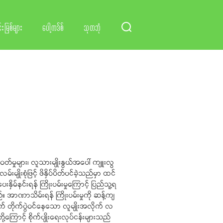
်းမြစ်များ
ပေါ့ကဒ်စ်
သုတဘုံ
မှုများ၊ လူသားမျိုးနွယ်အပေါ် ကျူးလွ
ျိုးစုံဖြင့် ဖိနှိပ်ပိတ်ပင်ခဲ့သည်မှာ ထင်
နှိမ်နင်းရန် ကြိုးပမ်းမှုကြောင့် ပြည်သူ့ရ
 အာဏာသိမ်းရန် ကြိုးပမ်းမှုကို ဆန့်ကျ
ွက် တိုက်ပွဲဝင်နေသော လူမျိုးအလိုက် လ
ို့ကြောင့် စိုက်ပျိုးရေးလုပ်ငန်းများသည်