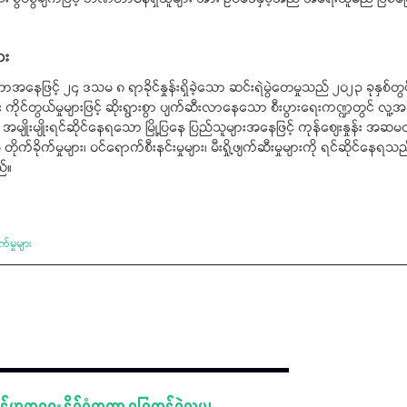
ား
တာအနေဖြင့် ၂၄ ဒသမ ၈ ရာခိုင်နှုန်းရှိခဲ့သော ဆင်းရဲမွဲတေမှုသည် ၂၀၂၃ ခုနှစ်တွ
ကိုင်တွယ်မှုများဖြင့် ဆိုးရွားစွာ ပျက်ဆီးလာနေသော စီးပွားရေးကဏ္ဍတွင် လူ့အ
ပ်မှု အမျိုးမျိုးရင်ဆိုင်နေရသော မြို့ပြနေ ပြည်သူများအနေဖြင့် ကုန်စျေးနှုန်း အဆ
က်ခိုက်မှုများ၊ ဝင်ရောက်စီးနင်းမှုများ၊ မီးရှို့ဖျက်ဆီးမှုများကို ရင်ဆိုင်န
ည်။
်မှုများ