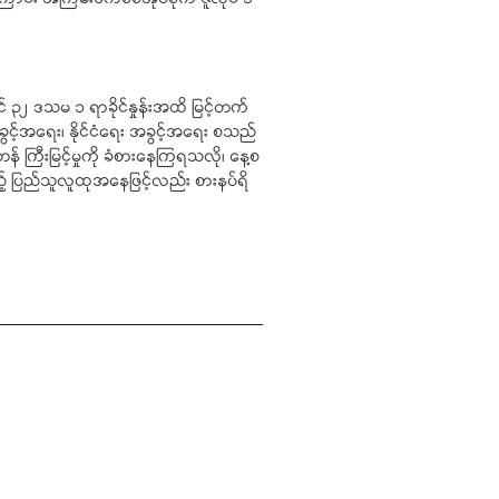
င် ၃၂ ဒသမ ၁ ရာခိုင်နှုန်းအထိ မြင့်တက်
ခွင့်အရေး၊ နိုင်ငံရေး အခွင့်အရေး စသည်
မတန် ကြီးမြင့်မှုကို ခံစားနေကြရသလို၊ နေ့စ
ေရသည့် ပြည်သူလူထုအနေဖြင့်လည်း စားနပ်ရိ