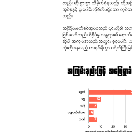
လည်း ဆိုးရွားစွာ ထိခိုက်ခဲ့ရသည်။ ထို့အ
အုပ်စုနှင့် ပူးပေါင်းလိုစိတ်မရှိသော လုပ်သ
သည်။
အကြမ်းဖက်စစ်အုပ်စုသည် ၎င်းတို့၏ အကျိုးစ
ဖြစ်သော်လည်း ဖိနှိပ်မှု ယန္တရား၏ နော
ဆိုပါ အကျပ်အတည်းအတွင်း စုစုပေါင်း
တိုးတိုးနေသည့် စားနပ်ရိက္ခာ စရိတ်ကြီးမြ