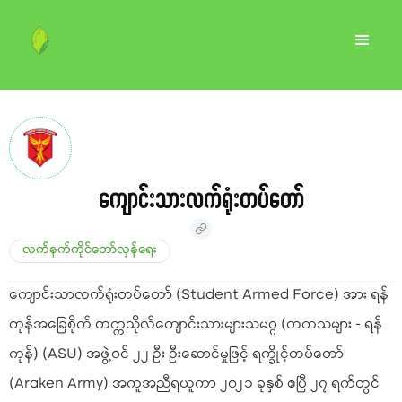
ကျောင်းသားလက်ရုံးတပ်တော်
လက်နက်ကိုင်တော်လှန်ရေး
ကျောင်းသာလက်ရုံးတပ်တော် (Student Armed Force) အား ရန်
ကုန်အခြေစိုက် တက္ကသိုလ်ကျောင်းသားများသမဂ္ဂ (တကသများ - ရန်
ကုန်) (ASU) အဖွဲ့ဝင် ၂၂ ဦး ဦးဆောင်မှုဖြင့် ရက္ခိုင့်တပ်တော်
(Araken Army) အကူအညီရယူကာ ၂၀၂၁ ခုနှစ် ဧပြီ ၂၇ ရက်တွင်