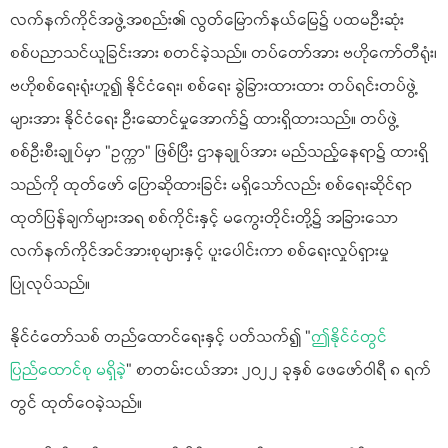
လက်နက်ကိုင်အဖွဲ့အစည်း၏ လွတ်မြောက်နယ်မြေ၌ ပထမဦးဆုံး
စစ်ပညာသင်ယူခြင်းအား စတင်ခဲ့သည်။ တပ်တော်အား ဗဟိုကော်တီရုံး၊
ဗဟိုစစ်ရေးရုံးဟူ၍ နိုင်ငံရေး၊ စစ်ရေး ခွဲခြားထားထား တပ်ရင်းတပ်ဖွဲ့
များအား နိုင်ငံရေး ဦးဆောင်မှုအောက်၌ ထားရှိထားသည်။ တပ်ဖွဲ့
စစ်ဦးစီးချုပ်မှာ "ဥက္ကာ" ဖြစ်ပြီး ဌာနချုပ်အား မည်သည့်နေရာ၌ ထားရှိ
သည်ကို ထုတ်ဖော် ပြောဆိုထားခြင်း မရှိသော်လည်း စစ်ရေးဆိုင်ရာ
ထုတ်ပြန်ချက်များအရ စစ်ကိုင်းနှင့် မကွေးတိုင်းတို့၌ အခြားသော
လက်နက်ကိုင်အင်အားစုများနှင့် ပူးပေါင်းကာ စစ်ရေးလှုပ်ရှားမှု
ပြုလုပ်သည်။
နိုင်ငံတော်သစ် တည်ထောင်ရေးနှင့် ပတ်သက်၍ "
ဤနိုင်ငံတွင်
ပြည်ထောင်စု မရှိခဲ့
" စာတမ်းငယ်အား ၂၀၂၂ ခုနှစ် ဖေဖော်ဝါရီ ၈ ရက်
တွင် ထုတ်ဝေခဲ့သည်။