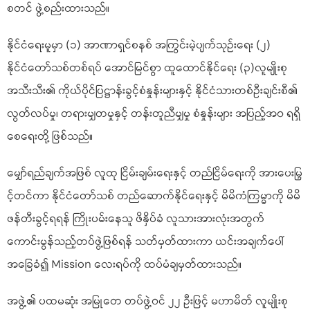
စတင် ဖွဲ့စည်းထားသည်။
နိုင်ငံရေးမူမှာ (၁) အာဏာရှင်စနစ် အကြွင်းမဲ့ပျက်သုဉ်းရေး (၂)
နိုင်ငံတော်သစ်တစ်ရပ် အောင်မြင်စွာ ထူထောင်နိုင်ရေး (၃)လူမျိုးစု
အသီးသီး၏ ကိုယ်ပိုင်ပြဋ္ဌာန်းခွင့်စံနှုန်းများနှင့် နိုင်ငံသားတစ်ဦးချင်းစီ၏
လွတ်လပ်မှု၊ တရားမျှတမှုနှင့် တန်းတူညီမျှမှု စံနှုန်းများ အပြည့်အဝ ရရှိ
စေရေးတို့ ဖြစ်သည်။
မျှော်ရည်ချက်အဖြစ် လူထု ငြိမ်းချမ်းရေးနှင့် တည်ငြိမ်ရေးကို အားပေးမြှ
င့်တင်ကာ နိုင်ငံတော်သစ် တည်ဆောက်နိုင်ရေးနှင့် မိမိကံကြမ္မာကို မိမိ
ဖန်တီးခွင့်ရရန် ကြိုးပမ်းနေသူ ဖိနှိပ်ခံ လူသားအားလုံးအတွက်
ကောင်းမွန်သည့်တပ်ဖွဲ့ဖြစ်ရန် သတ်မှတ်ထားကာ ယင်းအချက်ပေါ်
အခြေခံ၍ Mission လေးရပ်ကို ထပ်မံချမှတ်ထားသည်။
အဖွဲ့၏ ပထမဆုံး အမြုတေ တပ်ဖွဲ့ဝင် ၂၂ ဦးဖြင့် မဟာမိတ် လူမျိုးစု