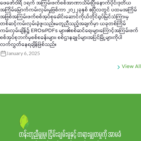
ဖေဖော်ဝါရီ ၁ရက် အကြမ်းဖက်စစ်အာဏာသိမ်းပြီးနောက်ပိုင်းဒုတိယ
အကြိမ်မြောက်ကမ်းလှမ်းမှုဖြစ်ကာ ၂၀၂၂ခုနှစ် ဧပြီလတွင် ပထမအကြိမ်
အဖြစ်အကြမ်းဖက်စစ်အုပ်စုခေါင်းဆောင်ကိုယ်တိုင်ရုပ်မြင်သံကြားမှ
တစ်ဆင့်ကမ်းလှမ်းခဲ့ဖူးသည်။မတူညီသည့်အချက်မှာ ယခုတစ်ကြိမ်
ကမ်းလှမ်းချိန်၌ EROs၊PDFs များ၏စစ်ဆင်ရေးများကြောင့်အကြမ်းဖက်
စစ်အုပ်စုဘက်မှစစ်စခန်းများ၊ စစ်ဌာနချုပ်များအပြင်မြို့များကိုပါ
လက်လွှတ်နေရချိန်ဖြစ်သည်။
January 6, 2025
View All
တန်းတူညီမျှမှု၊ ငြိမ်းချမ်းမှုနှင့် တရားမျှတမှုကို အာမခံ