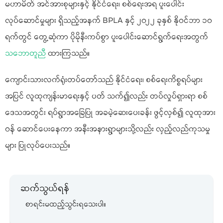
မဟာမိတ် အင်အားစုများနှင့် နိုင်ငံရေး၊ စစ်ရေးအရ ပူးပေါင်း
လုပ်ဆောင်မှုများ ရှိသည့်အနက် BPLA နှင့် ၂၀၂၂ ခုနှစ် နိုဝင်ဘာ ၁၀
ရက်တွင် တွေ့ဆုံကာ ပိုမိုနီးကပ်စွာ ပူးပေါင်းဆောင်ရွက်ရေးအတွက်
သဘောတူညီ
ထားကြသည်။
ကျောင်းသားလက်ရုံးတပ်တော်သည် နိုင်ငံရေး၊ စစ်ရေးကိစ္စရပ်များ
အပြင် လူထုကျန်းမာရေးနှင့် ပတ် သက်၍လည်း တပ်လှုပ်ရှားရာ စစ်
ဒေသအတွင်း ရပ်ရွာအခြေပြု အခမဲ့ဆေးပေးခန်း ဖွင့်လှစ်၍ လူထုအား
ဝန် ဆောင်ပေးနေကာ အနီးအနားရွာများသို့လည်း လှည့်လည်ကုသမှု
များ ပြုလုပ်ပေးသည်။
ဆက်သွယ်ရန်
စာရင်းမထည့်သွင်းရသေးပါ။