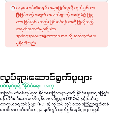
ယခုဆောင်းပါးသည် အများပြည်သူသို့ ထုတ်ပြန်ထား
ပြီးဖြစ်သည့် အချက် အလက်များကို အခြေခံ၍ ပြုစု
ထား ခြင်းဖြစ်ပါသည်။ ပြင်ဆင်ရန် အဆို ပြုလိုသည့်
အချက်အလက်များရှိပါက
springsprouts@proton.me သို့ ဆက်သွယ်ပေး
ပို့နိုင်ပါသည်။
လှုပ်ရှားဆောင်ရွက်မှုများ
စစ်အုပ်စုရဲ့ “နိုင်ငံရေး” အတု
အကြမ်းဖက်စစ်အုပ်စုက နိုင်ငံရေးပြဿနာများကို နိုင်ငံရေးအရ ဖြေရှင်း
ရန် တိုင်းရင်းသား တော်လှန်ရေးတပ်ဖွဲ့များ (EROs) နှင့် ပြည်သူ့
ကာကွယ်ရေးတပ်ဖွဲ့များ (PDFs) ကို ကမ်းလှမ်းသော ကြေညာချက်တစ်
စောင်အား စက်တင်ဘာ ၂၆ ရက်တွင် ထုတ်ပြန်သည်။၂၀၂၁ ခုနှစ်