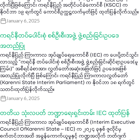
လိုက်ပြီဖြစ်ကြောင်း ကရင်နီပြည် အတိုင်ပင်ခံကောင်စီ (KSCC) က
နိုဝင်ဘာ ၁၉ ရက်တွင် ကောင်စီဥက္ကဋ္ဌလက်မှတ်ဖြင့် ထုတ်ပြန်လိုက်သည်။
January 6, 2025
ကရင်နီတပ်ပေါင်းစုံ စစ်ဦးစီးအဖွဲ့ ဖွဲ့စည်းခြင်းဥပဒေ
အတည်ပြု
ကရင်နီပြည် ကြားကာလ အုပ်ချုပ်ရေးကောင်စီ (IEC) က ပေးပို့တင်သွင်း
လာသည့် "ကရင်နီ တပ်ပေါင်းစုံ စစ်ဦးစီးအဖွဲ့ ဖွဲ့စည်းခြင်းဆိုင်ရာဥပဒေ(မူ
ကြမ်း)” အစီရင်ခံစာအား လွှတ်တော်အဆုံးအဖြတ်ဖြင့် ဥပဒေအဖြစ်
အတည်ပြုလိုက်ပြီ ဖြစ်ကြောင်း ကရင်နီပြည် ကြားကာလလွှတ်တော်
(Karenni State Interim Parliament) က နိုဝင်ဘာ ၁၈ ရက်တွင်
သတင်းထုတ်ပြန်လိုက်သည်။
January 6, 2025
တတိယ သုံးလပတ် ဘဏ္ဍာရေးရှင်းတမ်း IEC ထုတ်ပြန်
ကရင်နီပြည် ကြားကာလ အုပ်ချုပ်ရေးကောင်စီ (Interim Executive
Council OfKarenni State – IEC) က ၂၀၂၄ ခုနှစ် ဇူလိုင်မှ
စက်တင်ဘာအထိ အခွန်ကောက်ယူမှုနှင့် ကဏ္ဍအလိုက် ဘတ်ဂျက်