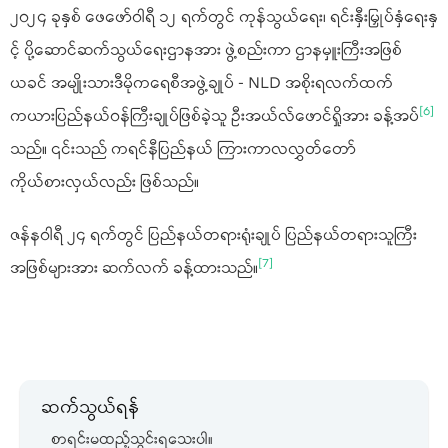
၂၀၂၄ ခုနှစ် ဖေဖော်ဝါရီ ၁၂ ရက်တွင် ကုန်သွယ်ရေး၊ ရင်းနှီးမြှုပ်နှံရေးနှ
င့် ပို့ဆောင်ဆက်သွယ်ရေးဌာနအား ဖွဲ့စည်းကာ ဌာနမှူးကြီးအဖြစ်
ယခင် အမျိုးသားဒီမိုကရေစီအဖွဲ့ချုပ် - NLD အစိုးရလက်ထက်
[6]
ကယားပြည်နယ်ဝန်ကြီးချုပ်ဖြစ်ခဲ့သူ ဦးအယ်လ်ဖောင်ရှိုအား ခန့်အပ်
သည်။ ၎င်းသည် ကရင်နီပြည်နယ် ကြားကာလလွှတ်တော်
ကိုယ်စားလှယ်လည်း ဖြစ်သည်။
ဇန်နဝါရီ ၂၄ ရက်တွင် ပြည်နယ်တရားရုံးချုပ် ပြည်နယ်တရားသူကြီး
[7]
အဖြစ်များအား ဆက်လက် ခန့်ထားသည်။
ဆက်သွယ်ရန်
စာရင်းမထည့်သွင်းရသေးပါ။