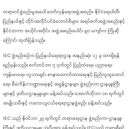
တရားဝင်ဖွဲ့စည်းမှုအပေါ် တော်လှန်ရေးအဖွဲ့အစည်း၊ နိုင်ငံရေးပါတီ၊
ပြည်နယ်နှင့် တိုင်းအတိုင်ပင်ခံကောင်စီများ၊ အရပ်ဖက်အဖွဲ့အစည်းနှင့်
နိုင်ငံတကာ အသိုင်းအဝိုင်း၊ အဖွဲ့အစည်းပေါင်း ၅၀ ကျော်က ကြိုဆို
ကြောင်း ထုတ်ပြန်သည်။
IEC ဖွဲ့စည်းစဉ်က ပြည်နယ်ရေးရာဌာန အနည်းဆုံး ၁၂ ခု ထားရှိရန်
ရည်မှန်းသည်။ စက်တင်ဘာ ၇ ၇က်တွင် ပြည်ထဲရေး၊ ပညာရေး၊
ကျန်းမာရေး၊ လူသားချင်း စာနာထောက်ထားရေးနှင့် ပြည်လူထူထောင်
ရေး၊ စီမံကိန်း/ဘဏ္ဍာရေးနှင့် အခွန်ဌာနများ ဖွဲ့စည်းကာ ဌာနမှူးကြီး
များနှင့် ဒုတိယဌာနမှူးများ ခန့်အပ်သည်။ အောက်တိုဘာ ၁၈ ရက်တွင်
အမျိုးသမီးနှင့် ကလေးသူငယ်ရေးရာဌာနဖွဲ့စည်း ခန့်အပ်သည်။
IEC သည် နိုဝင်ဘာ ၂၉ ရက်တွင် တရားရေးဌာန ဖွဲ့စည်းကာ ဌာနမှူး
ကြီးနှင့် ဒုတိယဌာနမှူး သုံးဦးအား ခန့်အပ်သည်။ IECသည် တရားစီရင်