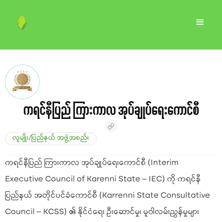
ကရင်နီပြည် ကြားကာလ အုပ်ချုပ်ရေးကောင်စီ
လူမျိုး/ပြည်နယ် အဖွဲ့အစည်း
ကရင်နီပြည် ကြားကာလ အုပ်ချုပ်ရေးကောင်စီ (Interim
Executive Council of Karenni State – IEC) ကို ကရင်နီ
ပြည်နယ် အတိုင်ပင်ခံကောင်စီ (Karrenni State Consultative
Council – KCSS) ၏ နိုင်ငံရေး ဦးဆောင်မှု၊ မူဝါလမ်းညွှန်မှုများ