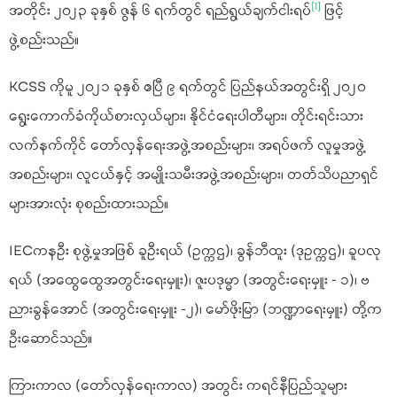
[1]
အတိုင်း ၂၀၂၃ ခုနှစ် ဇွန် ၆ ရက်တွင် ရည်ရွယ်ချက်ငါးရပ်
ဖြင့်
ဖွဲ့စည်းသည်။
KCSS ကိုမူ ၂၀၂၁ ခုနှစ် ဧပြီ ၉ ရက်တွင် ပြည်နယ်အတွင်းရှိ ၂၀၂၀
ရွေးကောက်ခံကိုယ်စားလှယ်များ၊ နိုင်ငံရေးပါတီများ၊ တိုင်းရင်းသား
လက်နက်ကိုင် တော်လှန်ရေးအဖွဲ့အစည်းများ၊ အရပ်ဖက် လူမှုအဖွဲ့
အစည်းများ၊ လူငယ်နှင့် အမျိုးသမီးအဖွဲ့အစည်းများ၊ တတ်သိပညာရှင်
များအားလုံး စုစည်းထားသည်။
IECကနဦး စုဖွဲ့မှုအဖြစ် ခူဦးရယ် (ဥက္ကဌ)၊ ခွန်ဘီထူး (ဒုဥက္ကဌ)၊ ခူပလု
ရယ် (အထွေထွေအတွင်းရေးမှူး)၊ ဇူးပဒုမ္မာ (အတွင်းရေးမှူး - ၁)၊ ဗ
ညားခွန်အောင် (အတွင်းရေးမှူး -၂)၊ မော်ဖိုးမြာ (ဘဏ္ဍာရေးမှူး) တို့က
ဦးဆောင်သည်။
ကြားကာလ (တော်လှန်ရေးကာလ) အတွင်း ကရင်နီပြည်သူများ