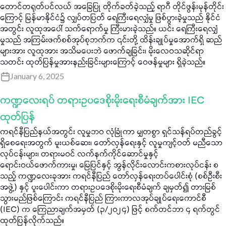
တောင်တရုတ်ပင်လယ် အခြေပြု တိုက်ခတ်ခဲ့သည့် ရာဂီ တိုင်ဖွန်းမုန်တိုင်း
ကြောင့် မြန်မာနိုင်ငံ၌ လျှပ်တပြတ် ရေကြီးရေလျှံမှု ဖြစ်ပွားခဲ့မှုသည် နိုင်ငံ
အတွင်း လူထုအပေါ် သက်ရောက်မှု ကြီးမားခဲ့သည်။ ယင်း ရေကြီးရေလျှံ
မှုသည် အကြမ်းဖက်စစ်အုပ်စုဘက်က ၎င်းတို့ ထိန်းချုပ်မှုအောက်ရှိ ဆည်
များအား လူထုအား အသိမပေးဘဲ ဖောက်ချခြင်း၊ မိုးလေဝသဆိုင်ရာ
သတင်း ထုတ်ပြန်မှုအားနည်းခြင်းများကြောင့် ဝေဖန်မှုများ ရှိခဲ့သည်။
January 6, 2025
ကဏ္ဍလေးရပ် တရားဥပဒေစိုးမိုးရေးစီမံချက်အား IEC
ထုတ်ပြန်
ကရင်နီပြည်နယ်အတွင်း လူမှုဘဝ လုံခြုံကာ မျှတစွာ ရှင်သန်ရပ်တည်ခွင့်
ရှိစေရေးအတွက် မူးယစ်ဆေး၊ တော်လှန်ရေးနှင့် လူမှုကျင့်ဝတ် မညီသော
လုပ်ငန်းများ၊ တရားမဝင် လက်နက်ကိုင်ဆောင်မှုနှင့်
ရောင်းဝယ်ဖောက်ကားမှု၊ မြေပြင်နှင့် အွန်လိုင်းလောင်းကစားလုပ်ငန်း စ
သည့် ကဏ္ဍလေးခုအား ကရင်နီပြည် တော်လှန်ရေးတပ်ပေါင်းစုံ (စစ်ဦးစီး
အဖွဲ့) နှင့် ပူးပေါင်းကာ တရားဥပဒေစိုးမိုးရေးစီမံချက် ချမှတ်၍ တားမြစ်
သွားမည်ဖြစ်ကြောင်း ကရင်နီပြည် ကြားကာလအုပ်ချုပ်ရေးကောင်စီ
(IEC) က ကြေညာချက်အမှတ် (၃/၂၀၂၄) ဖြင့် စက်တင်ဘာ ၄ ရက်တွင်
ထုတ်ပြန်လိုက်သည်။