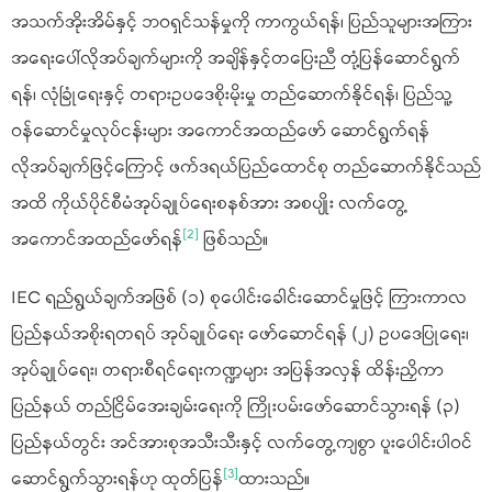
အသက်အိုးအိမ်နှင့် ဘဝရှင်သန်မှုကို ကာကွယ်ရန်၊ ပြည်သူများအကြား
အရေးပေါ်လိုအပ်ချက်များကို အချိန်နှင့်တပြေးညီ တုံ့ပြန်ဆောင်ရွက်
ရန်၊ လုံခြုံရေးနှင့် တရားဥပဒေစိုးမိုးမှု တည်ဆောက်နိုင်ရန်၊ ပြည်သူ့
ဝန်ဆောင်မှုလုပ်ငန်းများ အကောင်အထည်ဖော် ဆောင်ရွက်ရန်
လိုအပ်ချက်ဖြင့်ကြောင့် ဖက်ဒရယ်ပြည်ထောင်စု တည်ဆောက်နိုင်သည်
အထိ ကိုယ်ပိုင်စီမံအုပ်ချုပ်ရေးစနစ်အား အစပျိုး လက်တွေ့
[2]
အကောင်အထည်ဖော်ရန်
ဖြစ်သည်။
IEC ရည်ရွယ်ချက်အဖြစ် (၁) စုပေါင်းခေါင်းဆောင်မှုဖြင့် ကြားကာလ
ပြည်နယ်အစိုးရတရပ် အုပ်ချုပ်ရေး ဖော်ဆောင်ရန် (၂) ဥပဒေပြုရေး၊
အုပ်ချုပ်ရေး၊ တရားစီရင်ရေးကဏ္ဍများ အပြန်အလှန် ထိန်းညှိကာ
ပြည်နယ် တည်ငြိမ်အေးချမ်းရေးကို ကြိုးပမ်းဖော်ဆောင်သွားရန် (၃)
ပြည်နယ်တွင်း အင်အားစုအသီးသီးနှင့် လက်တွေ့ကျစွာ ပူးပေါင်းပါဝင်
[3]
ဆောင်ရွက်သွားရန်ဟု ထုတ်ပြန်
ထားသည်။