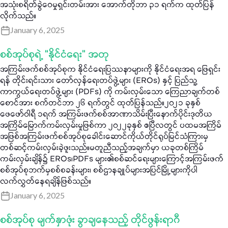
အသုံးစရိတ်ခွဲဝေမှုရှင်းတမ်းအား အောက်တိုဘာ ၃၁ ရက်က ထုတ်ပြန်
လိုက်သည်။
January 6, 2025
စစ်အုပ်စုရဲ့ “နိုင်ငံရေး” အတု
အကြမ်းဖက်စစ်အုပ်စုက နိုင်ငံရေးပြဿနာများကို နိုင်ငံရေးအရ ဖြေရှင်း
ရန် တိုင်းရင်းသား တော်လှန်ရေးတပ်ဖွဲ့များ (EROs) နှင့် ပြည်သူ့
ကာကွယ်ရေးတပ်ဖွဲ့များ (PDFs) ကို ကမ်းလှမ်းသော ကြေညာချက်တစ်
စောင်အား စက်တင်ဘာ ၂၆ ရက်တွင် ထုတ်ပြန်သည်။၂၀၂၁ ခုနှစ်
ဖေဖော်ဝါရီ ၁ရက် အကြမ်းဖက်စစ်အာဏာသိမ်းပြီးနောက်ပိုင်းဒုတိယ
အကြိမ်မြောက်ကမ်းလှမ်းမှုဖြစ်ကာ ၂၀၂၂ခုနှစ် ဧပြီလတွင် ပထမအကြိမ်
အဖြစ်အကြမ်းဖက်စစ်အုပ်စုခေါင်းဆောင်ကိုယ်တိုင်ရုပ်မြင်သံကြားမှ
တစ်ဆင့်ကမ်းလှမ်းခဲ့ဖူးသည်။မတူညီသည့်အချက်မှာ ယခုတစ်ကြိမ်
ကမ်းလှမ်းချိန်၌ EROs၊PDFs များ၏စစ်ဆင်ရေးများကြောင့်အကြမ်းဖက်
စစ်အုပ်စုဘက်မှစစ်စခန်းများ၊ စစ်ဌာနချုပ်များအပြင်မြို့များကိုပါ
လက်လွှတ်နေရချိန်ဖြစ်သည်။
January 6, 2025
စစ်အုပ်စု မျက်နှာဖုံး ခွာချနေသည့် တိုင်ဖွန်းရာဂီ