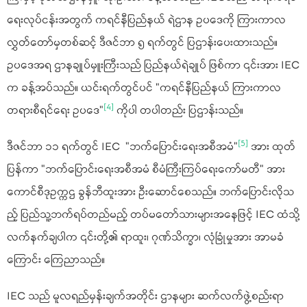
ရေးလုပ်ငန်းအတွက် ကရင်နီပြည်နယ် ရဲဌာန ဥပဒေကို ကြားကာလ
လွှတ်တော်မှတစ်ဆင့် ဒီဇင်ဘာ ၅ ရက်တွင် ပြဌာန်းပေးထားသည်။
ဥပဒေအရ ဌာနချုပ်မှူးကြီးသည် ပြည်နယ်ရဲချုပ် ဖြစ်ကာ ၎င်းအား IEC
က ခန့်အပ်သည်။ ယင်းရက်တွင်ပင် "ကရင်နီပြည်နယ် ကြားကာလ
[4]
တရားစီရင်ရေး ဥပဒေ"
ကိုပါ တပါတည်း ပြဌာန်းသည်။
[5]
ဒီဇင်ဘာ ၁၁ ရက်တွင် IEC "ဘက်ပြောင်းရေးအစီအမံ"
အား ထုတ်
ပြန်ကာ "ဘက်ပြောင်းရေးအစီအမံ စီမံကြီးကြပ်ရေးကော်မတီ" အား
ကောင်စီဒုဥက္ကဌ ခွန်ဘီထူးအား ဦးဆောင်စေသည်။ ဘက်ပြောင်းလိုသ
ည့် ပြည်သူ့ဘက်ရပ်တည်မည့် တပ်မတော်သားများအနေဖြင့် IEC ထံသို့
လက်နက်ချပါက ၎င်းတို့၏ ရာထူး၊ ဂုဏ်သိက္ခာ၊ လုံခြုံမှုအား အာမခံ
ကြောင်း ကြေညာသည်။
IEC သည် မူလရည်မှန်းချက်အတိုင်း ဌာနများ ဆက်လက်ဖွဲ့စည်းရာ