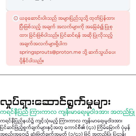
ယခုဆောင်းပါးသည် အများပြည်သူသို့ ထုတ်ပြန်ထား
ပြီးဖြစ်သည့် အချက် အလက်များကို အခြေခံ၍ ပြုစု
ထား ခြင်းဖြစ်ပါသည်။ ပြင်ဆင်ရန် အဆို ပြုလိုသည့်
အချက်အလက်များရှိပါက
springsprouts@proton.me သို့ ဆက်သွယ်ပေး
ပို့နိုင်ပါသည်။
လှုပ်ရှားဆောင်ရွက်မှုများ
ကရင်နီပြည် ကြားကာလ ကျန်းမာရေးမူဝါဒအား အတည်ပြု
ကရင်နီပြည်နယ်၌ ကျင့်သုံးမည့် ကြားကာလ ကျန်းမာရေးမူဝါဒအား
ပြင်ဆင်ဖြည့်စွက်ချက်များနှင့်အတူ ကောင်စီ၏ (၄၁) ကြိမ်မြောက် ပုံမှန်
အစည်းအဝေး၌ ဆုံးဖြတ်ချက်အမှတ် (၁/၄၁) ဖြင့် အတည်ပြု ပြဌာန်း