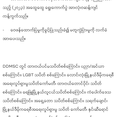
သည့် (၂၀၂၃) အထွေထွေ ရွေးကောက်ပွဲ အားလုံးဝဆန့်ကျင်
ကန့်ကွက်သည်။
- ဝေဖန်ထောက်ပြမှုကိုခွင့်ပြုသည်းခံ၍ မတူကွဲပြားမှုကို လက်ခံ
အားပေးသည်။
DDMSC တွင် ထားဝယ်ပင်မသပိတ်စစ်ကြောင်း၊ ပညာ/အင်ယာ
စစ်ကြောင်း၊ LGBT သပိတ်‌ စစ်ကြောင်း၊ လောင်းလုံးမြို့နယ်ဒီမိုကရေစီ
အရေးလှုပ်ရှားမှုသပိတ်ကော်မတီ၊ ထားဝယ်တောင်ပိုင်း သပိတ်
စစ်ကြောင်း၊ ရေဖြူမြို့နယ်လူငယ်သပိတ်စစ်‌ကြောင်း၊ ကံပေါက်ဒေသ
သပိတ်စစ်ကြောင်း၊ အရှေ့တော သပိတ်စစ်ကြောင်း၊ သရက်ချောင်း
မြို့နယ်ဒီမိုကရေစီအရေးလှုပ်ရှားမှု သပိတ် ကော်မတီ၊ နှင်းဆီရောင်