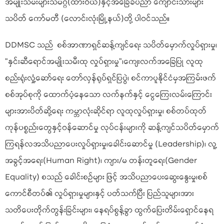
အမျိုးသမီးများသမဂ္ဂ(ထားဝယ်)နှင့်အခြေခံပညာ ကျောင်းသားများ
သပိတ် ကော်မတီ (လောင်းလုံးမြို့နယ်)တို့ ပါဝင်သည်။
DDMSC သည် စစ်အာဏာရှင်ဆန့်ကျင်ရေး သပိတ်မှောက်လှုပ်ရှားမှု၊
“နှင်းဆီရောင်အမျိုးသမီးထု လှုပ်ရှားမှု”၊ကျေးလက်အခြေပြု လူထု
စည်းရုံးလှုံ့ဆော်ရေး တော်လှန်ရုပ်ရှင်ပြပွဲ၊ စင်ကာပူနိုင်ငံမှအကြမ်းဖက်
စစ်အုပ်စုကို ထောက်ပံ့နေသော လက်နက်နှင့် ငွေကြေးလမ်းကြောင်း
များအားပိတ်ဆို့ရေး ကမ္ဘာလုံးဆိုင်ရာ လူထုလှုပ်ရှားမှု၊ စစ်တပ်ထုတ်
ကုန်ပစ္စည်း‌တွေနှင့်ဝန်ဆောင်မှု လုပ်ငန်းများကို ဆန့်ကျင်သပိတ်မှောက်
ကြရန်လအသိပညာပေးလှုပ်ရှားမှု၊ခေါင်းဆောင်မှု (Leadership)၊ လူ့
အခွင့်အရေး(Human Right)၊ ကျား/မ တန်းတူရေး(Gender
Equality) စသည် ခေါင်းစဉ်များ ဖြင့် အသိပညာပေးဆွေးနွေးမှု၊စစ်
ကောင်စီတပ်၏ လှုပ်ရှားမှုများနှင့် ပတ်သက်ပြီး ပြည်သူများအား
သတိပေးတိုက်တွန်းခြင်းများ၊ နေရပ်စွန့်ခွာ ထွက်ပြေးတိမ်းရှောင်နေရ