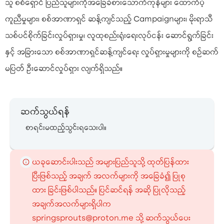
သူ စစ်ရှောင် ပြည်သူ‌များကိုအခြေခံစားသောက်ကုန်များ ထောက်ပံ့
ကူညီမှုများ၊ စစ်အာဏာရှင် ဆန့်ကျင်သည့် Campaignများ၊ မိုးရာသီ
သစ်ပင်စိုက်ခြင်းလှုပ်ရှားမှု၊ လူထုစည်းရုံးရေးလုပ်ငန်း ဆောင်ရွက်ခြင်း
နှင့် အခြားသော စစ်အာဏာရှင်ဆန့်ကျင်ရေး လှုပ်ရှားမှုများကို စဉ်ဆက်
မပြတ် ဦးဆောင်လှုပ်ရှား လျက်ရှိသည်။
ဆက်သွယ်ရန်
စာရင်းမထည့်သွင်းရသေးပါ။
ယခုဆောင်းပါးသည် အများပြည်သူသို့ ထုတ်ပြန်ထား
ပြီးဖြစ်သည့် အချက် အလက်များကို အခြေခံ၍ ပြုစု
ထား ခြင်းဖြစ်ပါသည်။ ပြင်ဆင်ရန် အဆို ပြုလိုသည့်
အချက်အလက်များရှိပါက
springsprouts@proton.me သို့ ဆက်သွယ်ပေး