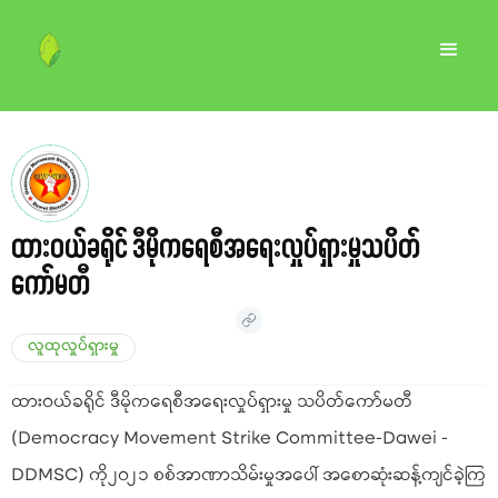
ထားဝယ်ခရိုင် ဒီမိုကရေစီအရေးလှုပ်ရှားမှုသပိတ်
ကော်မတီ
လူထုလှုပ်ရှားမှု
ထားဝယ်ခရိုင် ဒီမိုကရေစီအရေးလှုပ်ရှားမှု သပိတ်ကော်မတီ
(Democracy Movement Strike Committee-Dawei -
DDMSC) ကို၂၀၂၁ စစ်အာဏာသိမ်းမှုအပေါ် အစောဆုံးဆန့်ကျင်ခဲ့ကြ