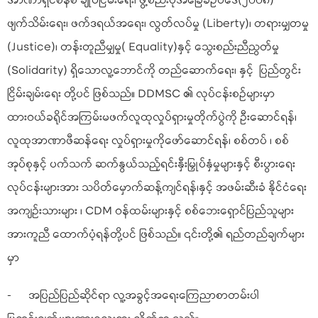
အာဏာရှင်စနစ် ချုပ်ငြိမ်းရေး၊ ဖွဲ့စည်းပုံအခြေခံဥပဒေ(၂၀၀၈)
ဖျက်သိမ်းရေး၊ ဖက်ဒရယ်အရေး၊ လွတ်လပ်မှု (Liberty)၊ တရားမျှတမှု
(Justice)၊ တန်းတူညီမျှမှု( Equality)နှင့် သွေးစည်းညီညွတ်မှု
(Solidarity) ရှိသောလူ့ဘောင်ကို တည်ဆောက်ရေး၊ နှင့် ပြည်တွင်း
ငြိမ်းချမ်းရေး တို့ပင် ဖြစ်သည်။ DDMSC ၏ လုပ်ငန်းစဉ်များမှာ
ထားဝယ်ခရိုင်အကြမ်းမဖက်လူထုလှုပ်ရှားမှုတိုက်ပွဲကို ဦးဆောင်ရန်၊
လူထုအာဏာဖီဆန်ရေး လှုပ်ရှားမှုကိုဖော်ဆောင်ရန်၊ စစ်တပ် ၊ စစ်
အုပ်စုနှင့် ပက်သက် ဆက်နွယ်သည့်ရင်းနှီးမြှုပ်နှံမှုများနှင့် စီးပွားရေး
လုပ်ငန်းများအား သပိတ်မှောက်ဆန့်ကျင်ရန်၊နှင့် အဖမ်းဆီးခံ နိုင်ငံရေး
အကျဉ်းသားများ ၊ CDM ဝန်ထမ်းများနှင့် စစ်ဘေးရှောင်ပြည်သူများ
အားကူညီ ထောက်ပံ့ရန်တို့ပင် ဖြစ်သည်။ ၎င်းတို့၏ ရည်တည်ချက်များ
မှာ
- အပြည်ပြည်ဆိုင်ရာ လူ့အခွင့်အရေးကြေညာစာတမ်းပါ