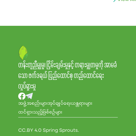
တန်းတူညီမျှမှု၊ ငြိမ်းချမ်းမှုနှင့် တရားမျှတမှုကို အာမခံ
သော ဖက်ဒရယ် ပြည်ထောင်စု တည်ထောင်ရေး
လှုပ်ရှားမှု
အဖွဲ့အစည်းများ
အုပ်ချုပ်ရေးယန္တရားများ
ထင်ရှားသည့်ဖြစ်စဉ်များ
CC.BY 4.0 Spring Sprouts.