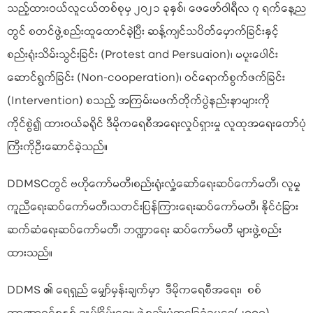
သည့်ထားဝယ်လူငယ်တစ်စုမှ ၂၀၂၁ ခုနှစ်၊ ဖေဖော်ဝါရီလ ၇ ရက်နေ့ည
တွင် စတင်ဖွဲ့စည်းထူထောင်ခဲ့ပြီး ဆန့်ကျင်သပိတ်မှောက်ခြင်းနှင့်
စည်းရုံးသိမ်းသွင်းခြင်း (Protest and Persuaion)၊ မပူးပေါင်း
ဆောင်ရွက်ခြင်း (Non-cooperation)၊ ဝင်ရောက်စွက်ဖက်ခြင်း
(Intervention) စသည့် အကြမ်းမဖက်တိုက်ပွဲနည်းနာများကို
ကိုင်စွဲ၍ ထားဝယ်ခရိုင် ဒီမိုကရေစီအရေးလှုပ်ရှားမှု လူထုအရေးတော်ပုံ
ကြီးကိုဦးဆောင်ခဲ့သည်။
DDMSCတွင် ဗဟိုကော်မတီ၊စည်းရုံးလှုံ့ဆော်ရေးဆပ်ကော်မတီ၊ လူမှု
ကူညီရေးဆပ်ကော်မတီ၊သတင်းပြန်ကြားရေးဆပ်ကော်မတီ၊ နိုင်ငံခြား
ဆက်ဆံရေးဆပ်ကော်မတီ၊ ဘဏ္ဍာရေး ဆပ်ကော်မတီ များဖွဲ့စည်း
ထားသည်။
DDMS ၏ ရေရှည် မျှော်မှန်းချက်မှာ ဒီမိုကရေစီအရေး၊ စစ်