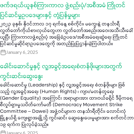
ဖက်ဒရယ်ယူနစ်ကြားကာလ ဖွဲ့စည်းပုံ/အစီအမံ ကြိုတင်
ပြင်ဆင်မှုဥပဒေများနှင့် တုံ့ပြန်မှုများ
၂၀၂၃ ခုနှစ်၊ နိုဝင်ဘာလ ၁၇ ရက်နေ့ စစ်ကိုင်း၊ မကွေးနဲ့ တနင်္သာရီ
လွှတ်တော်ကိုယ်စားလှယ်တွေဟာ လွှတ်တော်အစည်းအဝေးအသီးသီးခေါ်
ယူပြီး ကြားကာလဖွဲ့စည်းပုံ အခြေခံဥပဒေ/အစီအမံရေးဆွဲရေး ကြိုတင်
ပြင်ဆင်မှုဆိုင်ရာဥပဒေတွေကို အတည်ပြုပြဌာန်းခဲ့ကြပါတယ်။
January 6, 2025
ခေါင်းဆောင်မှုနှင့် လူ့အခွင့်အရေးစံတန်ဖိုးများအတွက်
ကွင်းဆင်းဆွေးနွေး
ခေါင်းဆောင်မှု (Leadership) နှင့် လူ့အခွင့်အရေး စံတန်ဖိုးများ ဖြစ်
သည့် လူ့အခွင့်အရေး (Human Rights) ၊ ကျား/မတန်တူရေး
(Gender Equality) အကြောင်း အရာများအား ထားဝယ်ခရိုင် ဒီမိုကရေ
စီလှုပ်ရှားမှုသပိတ်ကော်မတီ (Democracy Movement Strike
Committee – Dawei) အဖွဲ့ဝင်များက တနင်္သာရီတိုင်း၊ လောင်းလုံ
မြို့နယ်ရှိ ကျေးရွာအချို့သို့ ကွင်းဆင်း ဆွေးနွေးပေးမှုများအား စက်တင်ဘာ
၁၉ ရက်က ပြုလုပ်ခဲ့သည်။
January 6, 2025