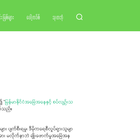
်းမြစ်များ
ပေါ့ကဒ်စ်
သုတဘုံ
၍ "
မြန်မာနိုင်ငံအခြေအနေနှင့် စပ်လျဉ်းသ
က်သည်။
ပျက်စီးရမှု၊ ဒီမိုကရေစီလှုပ်ရှားသူမျာ
အား မလိုက်နာဘဲ ချိုးဖောက်မှုအခြေအန