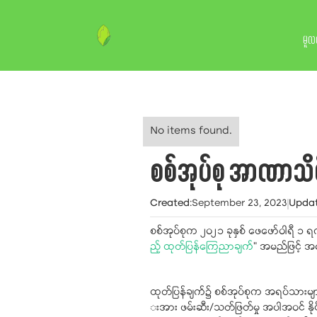
မူလ
No items found.
စစ်အုပ်စု အာဏာသိမ်
Created
:
September 23, 2023
Upda
စစ်အုပ်စုက ၂၀၂၁ ခုနှစ် ဖေဖော်ဝါရီ ၁ ရ
ည့် ထုတ်ပြန်ကြေညာချက်
" အမည်ဖြင့် 
ထုတ်ပြန်ချက်၌ စစ်အုပ်စုက အရပ်သားများ
းအား ဖမ်းဆီး/သတ်ဖြတ်မှု အပါအဝင် နို