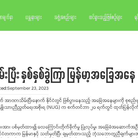
စာမျက်နှာ
ယန္တရားများ
အဖွဲ့အစည်းများ
ထင်ရှားသည့်ဖြစ်စဉ်များ
ရင
းပြီး နှစ်နှစ်ခွဲကြာ မြန်မာ့အခြေအနေ
ted
:
September 23, 2023
က် အာဏာသိမ်းပြီးနောက် နိုင်ငံတွင် ဖြစ်ပွားနေသည့် အခြေအနေများကို စုစည်း
အမျိုးသားညီညွတ်ရေးအစိုးရ (NUG) က စက်တင်ဘာ ၂၀ ရက်တွင် ထုတ်ပြန်လို
အား ပစ်မှတ်ထား၍ လေကြောင်းတိုက်ခိုက်မှု ပြုလုပ်မှု၊ အခြေခံအဆောက်အဦများ 
င်ငံတကာက မြန်မာနှင့် သတ်မှတ်ပြီး ချမှတ်ထားသည့် ဘုံသဘောတူညီချက်များ