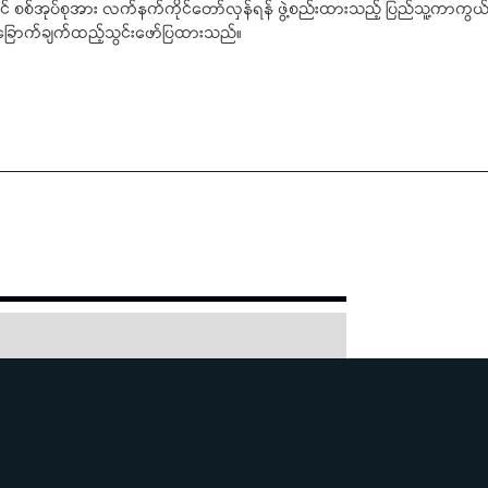
ြင် စစ်အုပ်စုအား လက်နက်ကိုင်တော်လှန်ရန် ဖွဲ့စည်းထားသည့် ပြည်သူ့ကာက
ြောက်ချက်ထည့်သွင်းဖော်ပြထားသည်။