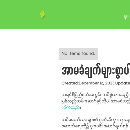
မူလ
No items found.
အာမခံချက်များစွာပ
Created
:
December 12, 2023
Updat
ကရင်နီပြည်နယ်အတွင်း တပ်စွဲထားသည့် 
ပြန်လည်ထမ်းဆောင်ခွင့်ကိုပါ အာမခံသည
လိုက်သည်
။
တပ်မတော်သားများ၏ ဂုဏ်သိက္ခာ၊ ရာထူး ထိ
ဆောက်ရေးတို့၌ ပူးပေါင်းဆောင်ရွက်ရန် 