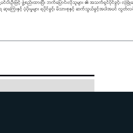
င်ငါးဦးဖြင့် ဖွဲ့စည်းထားပြီး ဘက်ပြောင်းလိုသူများ ၏ အသက်ရှင်ပိုင်ခွင့်၊ လုံခြ
ုကြေးနှင့် ပံ့ပိုးမှုများ ရပိုင်ခွင့်၊ မိသားစုနှင့် ဆက်သွယ်ခွင့်အပါအဝင် လွတ