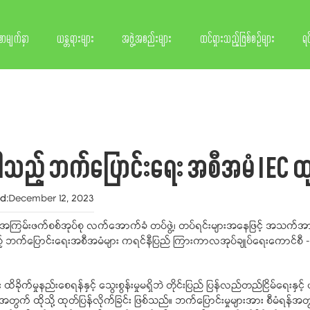
စာမျက်နှာ
ယန္တရားများ
အဖွဲ့အစည်းများ
ထင်ရှားသည့်ဖြစ်စဉ်များ
ရင
ါသည့် ဘက်ပြောင်းရေး အစီအမံ IEC ထု
ed
:
December 12, 2023
အကြမ်းဖက်စစ်အုပ်စု လက်အောက်ခံ တပ်ဖွဲ့၊ တပ်ရင်းများအနေဖြင့် အသက်အာမ
့် ဘက်ပြောင်းရေးအစီအမံများ ကရင်နီပြည် ကြားကာလအုပ်ချုပ်ရေးကောင်စီ
ခိုက်မှုနည်းစေရန်နှင့် သွေးစွန်းမှုမရှိဘဲ တိုင်းပြည် ပြန်လည်တည်ငြိမ်ရေးန
အတွက် ထိုသို့ ထုတ်ပြန်လိုက်ခြင်း ဖြစ်သည်။ ဘက်ပြောင်းမှုများအား စီမံရန