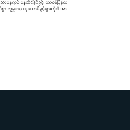
ုံသောနေရာ၌ နေထိုင်နိုင်ခွင့်၊ တာဝန်ပြန်လ
်လပ်စွာ လူမှုဘဝ ထူထောင်ခွင့်များကိုပါ အာ