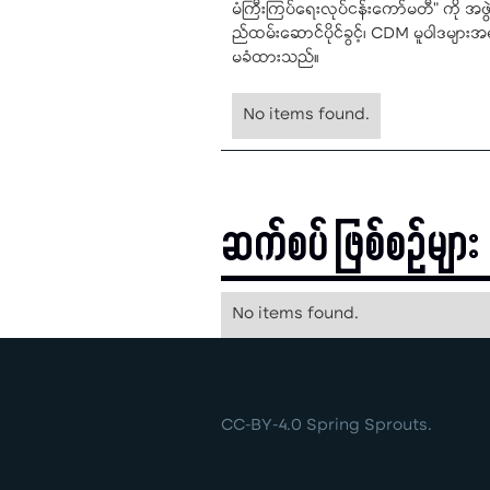
မံကြီးကြပ်ရေးလုပ်ငန်းကော်မတီ" ကို အဖွဲ့ဝ
ည်ထမ်းဆောင်ပိုင်ခွင့်၊ CDM မူဝါဒများအရ ဆ
မခံထားသည်။
No items found.
ဆက်စပ် ဖြစ်စဉ်များ
No items found.
CC-BY-4.0 Spring Sprouts.