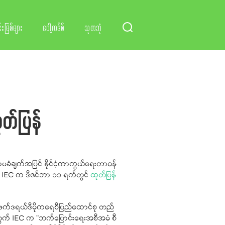
်းမြစ်များ
ပေါ့ကဒ်စ်
သုတဘုံ
တ်ပြန်
ခံချက်အပြင် နိုင်ငံ့ကာကွယ်ရေးတာဝန်
 - IEC က ဒီဇင်ဘာ ၁၁ ရက်တွင်
ထုတ်ပြန်
ှင့် ဖက်ဒရယ်ဒီမိုကရေစီပြည်ထောင်စု တည်
်အတွက် IEC က "ဘက်ပြောင်းရေးအစီအမံ စီ