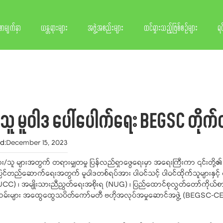
စာမျက်နှာ
ယန္တရားများ
အဖွဲ့အစည်းများ
ထင်ရှားသည့်ဖြစ်စဉ်များ
ရင
 မူဝါဒ ပေါ်ပေါက်ရေး BEGSC တိုက်တ
ed
:
December 15, 2023
းသား/သူ များအတွက် တရားမျှတမှု ပြန်လည်ရှာဖွေရေးမှာ အရေးကြီးကာ ၎င်းတ
်လည်ပြုပြင်တည်ဆောက်ရေးအတွက် မူဝါဒတစ်ရပ်အား ပါဝင်သင့် ပါဝင်ထိုက်သူများနှင
CC) ၊ အမျိုးသားညီညွတ်ရေးအစိုးရ (NUG) ၊ ပြည်ထောင်စုလွှတ်တော်ကိုယ်စား
မ်းများ အထွေထွေသပိတ်ကော်မတီ ဗဟိုအလုပ်အမှုဆောင်အဖွဲ့ (BEGSC-CE