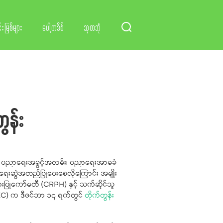
်းမြစ်များ
ပေါ့ကဒ်စ်
သုတဘုံ
ွန်း
ို့၏ ပညာရေးအခွင့်အလမ်း၊ ပညာရေးအာမခံ
့် ရေးဆွဲအတည်ပြုပေးစေလိုကြောင်း အမျိုး
ပြုကော်မတီ (CRPH) နှင့် သက်ဆိုင်သူ
C) က ဒီဇင်ဘာ ၁၄ ရက်တွင်
တိုက်တွန်း