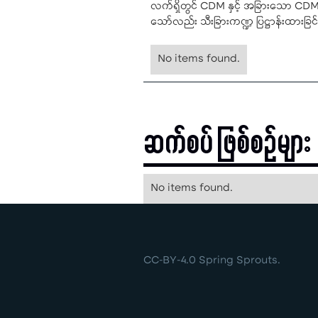
လက်ရှိတွင် CDM နှင့် အခြားသော CDM အ
သော်လည်း သီးခြားကဏ္ဍ ပြဋ္ဌာန်းထားခြင်း
No items found.
ဆက်စပ် ဖြစ်စဉ်များ
No items found.
CC-BY-4.0 Spring Sprouts.