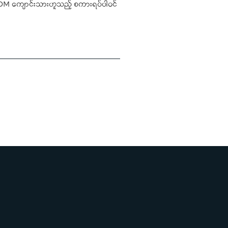
၌ CDM ကျောင်းသားဟူသည့် စကားရပ်ပါဝင်