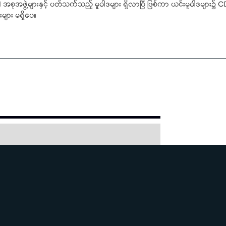
စုအဖွဲ့များနှင့် ပတ်သက်သည့် မူဝါဒများ ရှိလာပြီ ဖြစ်ကာ ယင်းမူဝါဒများ
များ မရှိပေ။