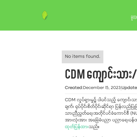
မူလ
No items found.
CDM ကျောင်းသား/သူ
Created
:
December 15, 2023
Updat
CDM လှုပ်ရှားမှု၌ ပါဝင်သည့် ကျောင်
ချက်၊ ရုပ်ပိုင်းစိတ်ပိုင်းဆိုင်ရာ ပြန
သားညီညွတ်ရေးအတိုင်ပင်ခံကောင်စီ (NU
အားလုံးအား အခြေခံပညာ ပညာရေးဝန်ထ
ထုတ်ပြန်ထား
သည်။