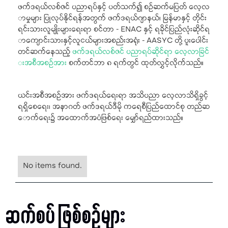
ဖက်ဒရယ်လစ်ဇင် ပညာရပ်နှင့် ပတ်သက်၍ စဉ်ဆက်မပြတ် လေ့လ
ာမှုများ ပြုလုပ်နိုင်ရန်အတွက် ဖက်ဒရယ်ဂျာနယ်၊ မြန်မာနှင့် တိုင်း
ရင်းသားလူမျိုးများရေးရာ စင်တာ - ENAC နှင့် ရခိုင်ပြည်လုံးဆိုင်ရ
ာကျောင်းသားနှင့်လူငယ်များအစည်းအရုံး - AASYC တို့ ပူးပေါင်း
တင်ဆက်နေသည့်
ဖက်ဒရယ်လစ်ဇင် ပညာရပ်ဆိုင်ရာ လေ့လာခြင်
းအစီအစဉ်အား
စက်တင်ဘာ ၈ ရက်တွင် ထုတ်လွှင့်လိုက်သည်။
ယင်းအစီအစဉ်အား ဖက်ဒရယ်ရေးရာ အသိပညာ လေ့လာသိရှိခွင့်
ရရှိစေရေး၊ အနာဂတ် ဖက်ဒရယ်ဒီမို ကရေစီပြည်ထောင်စု တည်ဆ
ောက်ရေး၌ အထောက်အပံဖြစ်ရေး မျှော်ရည်ထားသည်။
No items found.
ဆက်စပ် ဖြစ်စဉ်များ