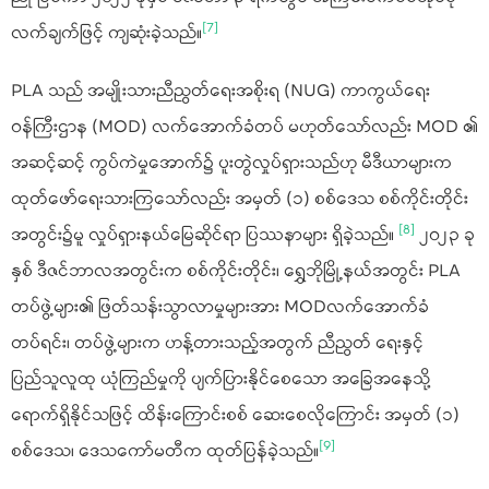
[7]
လက်ချက်ဖြင့် ကျဆုံးခဲ့သည်။
PLA သည် အမျိုးသားညီညွတ်ရေးအစိုးရ (NUG) ကာကွယ်ရေး
ဝန်ကြီးဌာန (MOD) လက်အောက်ခံတပ် မဟုတ်သော်လည်း MOD ၏
အဆင့်ဆင့် ကွပ်ကဲမှုအောက်၌ ပူးတွဲလှုပ်ရှားသည်ဟု မီဒီယာများက
ထုတ်ဖော်ရေးသားကြသော်လည်း အမှတ် (၁) စစ်ဒေသ စစ်ကိုင်းတိုင်း
[8]
အတွင်း၌မူ လှုပ်ရှားနယ်မြေဆိုင်ရာ ပြဿနာများ ရှိခဲ့သည်။
၂၀၂၃ ခု
နှစ် ဒီဇင်ဘာလအတွင်းက စစ်ကိုင်းတိုင်း၊ ရွှေဘိုမြို့နယ်အတွင်း PLA
တပ်ဖွဲ့များ၏ ဖြတ်သန်းသွာလာမှုများအား MODလက်အောက်ခံ
တပ်ရင်း၊ တပ်ဖွဲ့များက ဟန့်တားသည့်အတွက် ညီညွတ် ရေးနှင့်
ပြည်သူလူထု ယုံကြည်မှုကို ပျက်ပြားနိုင်စေသော အခြေအနေသို့
ရောက်ရှိနိုင်သဖြင့် ထိန်းကြောင်းစစ် ဆေးစေလိုကြောင်း အမှတ် (၁)
[9]
စစ်ဒေသ၊ ဒေသကော်မတီက ထုတ်ပြန်ခဲ့သည်။