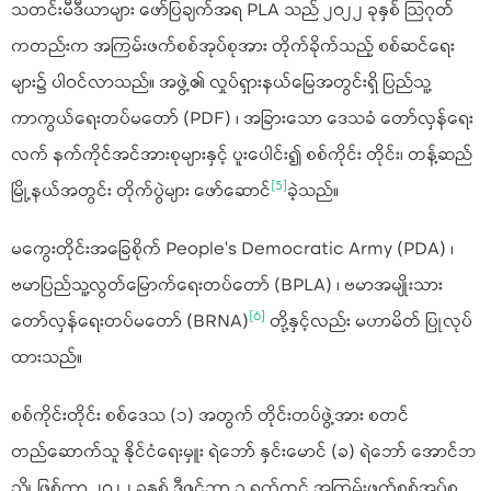
သတင်းမီဒီယာများ ဖော်ပြချက်အရ PLA သည် ၂၀၂၂ ခုနှစ် သြဂုတ်
ကတည်းက အကြမ်းဖက်စစ်အုပ်စုအား တိုက်ခိုက်သည့် စစ်ဆင်ရေး
များ၌ ပါဝင်လာသည်။ အဖွဲ့၏ လှုပ်ရှားနယ်မြေအတွင်းရှိ ပြည်သူ့
ကာကွယ်ရေးတပ်မတော် (PDF) ၊ အခြားသော ဒေသခံ တော်လှန်ရေး
လက် နက်ကိုင်အင်အားစုများနှင့် ပူးပေါင်း၍ စစ်ကိုင်း တိုင်း၊ တန့်ဆည်
[5]
မြို့နယ်အတွင်း တိုက်ပွဲများ ဖော်ဆောင်
ခဲ့သည်။
မကွေးတိုင်းအခြေစိုက် People’s Democratic Army (PDA) ၊
ဗမာပြည်သူ့လွတ်မြောက်ရေးတပ်တော် (BPLA) ၊ ဗမာအမျိုးသား
[6]
တော်လှန်ရေးတပ်မတော် (BRNA)
တို့နှင့်လည်း မဟာမိတ် ပြုလုပ်
ထားသည်။
စစ်ကိုင်းတိုင်း စစ်ဒေသ (၁) အတွက် တိုင်းတပ်ဖွဲ့အား စတင်
တည်ဆောက်သူ နိုင်ငံရေးမှူး ရဲဘော် နှင်းမောင် (ခ) ရဲဘော် အောင်ဘ
ညို ဖြစ်ကာ ၂၀၂၂ ခုနှစ် ဒီဇင်ဘာ ၃ ရက်တွင် အကြမ်းဖက်စစ်အုပ်စု