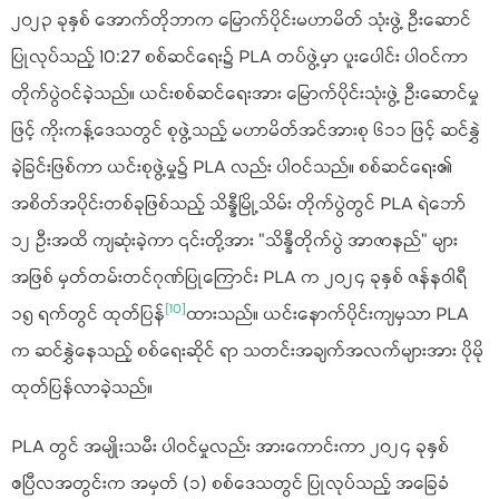
၂၀၂၃ ခုနှစ် အောက်တိုဘာက မြောက်ပိုင်းမဟာမိတ် သုံးဖွဲ့ ဦးဆောင်
ပြုလုပ်သည့် 10:27 စစ်ဆင်ရေး၌ PLA တပ်ဖွဲ့မှာ ပူးပေါင်း ပါဝင်ကာ
တိုက်ပွဲဝင်ခဲ့သည်။ ယင်းစစ်ဆင်ရေးအား မြောက်ပိုင်းသုံးဖွဲ့ ဦးဆောင်မှု
ဖြင့် ကိုးကန့်ဒေသတွင် စုဖွဲ့သည့် မဟာမိတ်အင်အားစု ၆၁၁ ဖြင့် ဆင်နွှဲ
ခဲ့ခြင်းဖြစ်ကာ ယင်းစုဖွဲ့မှု၌ PLA လည်း ပါဝင်သည်။ စစ်ဆင်ရေး၏
အစိတ်အပိုင်းတစ်ခုဖြစ်သည့် သိန္နီမြို့သိမ်း တိုက်ပွဲတွင် PLA ရဲဘော်
၁၂ ဦးအထိ ကျဆုံးခဲ့ကာ ၎င်းတို့အား "သိန္နီတိုက်ပွဲ အာဇာနည်" များ
အဖြစ် မှတ်တမ်းတင်ဂုဏ်ပြုကြောင်း PLA က ၂၀၂၄ ခုနှစ် ဇန်နဝါရီ
[10]
၁၅ ရက်တွင် ထုတ်ပြန်
ထားသည်။ ယင်းနောက်ပိုင်းကျမှသာ PLA
က ဆင်နွှဲနေသည့် စစ်ရေးဆိုင် ရာ သတင်းအချက်အလက်များအား ပိုမို
ထုတ်ပြန်လာခဲ့သည်။
PLA တွင် အမျိုးသမီး ပါဝင်မှုလည်း အားကောင်းကာ ၂၀၂၄ ခုနှစ်
ဧပြီလအတွင်းက အမှတ် (၁) စစ်ဒေသတွင် ပြုလုပ်သည့် အခြေခံ