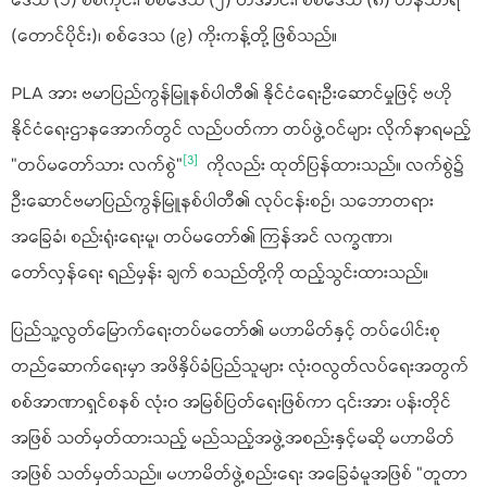
ဒေသ (၁) စစ်ကိုင်း၊ စစ်ဒေသ (၂) တအာင်း၊ စစ်ဒေသ (၈) တနင်္သာရီ
(တောင်ပိုင်း)၊ စစ်ဒေသ (၉) ကိုးကန့်တို့ ဖြစ်သည်။
PLA အား ဗမာပြည်ကွန်မြူနစ်ပါတီ၏ နိုင်ငံရေးဦးဆောင်မှုဖြင့် ဗဟို
နိုင်ငံရေးဌာနအောက်တွင် လည်ပတ်ကာ တပ်ဖွဲ့ဝင်များ လိုက်နာရမည့်
[3]
"တပ်မတော်သား လက်စွဲ"
ကိုလည်း ထုတ်ပြန်ထားသည်။ လက်စွဲ၌
ဦးဆောင်ဗမာပြည်ကွန်မြူနစ်ပါတီ၏ လုပ်ငန်းစဉ်၊ သဘောတရား
အခြေခံ၊ စည်းရုံးရေးမူ၊ တပ်မတော်၏ ကြန်အင် လက္ခဏာ၊
တော်လှန်ရေး ရည်မှန်း ချက် စသည်တို့ကို ထည့်သွင်းထားသည်။
ပြည်သူ့လွတ်မြောက်ရေးတပ်မတော်၏ မဟာမိတ်နှင့် တပ်ပေါင်းစု
တည်ဆောက်ရေးမှာ အဖိနှိပ်ခံပြည်သူများ လုံးဝလွတ်လပ်ရေးအတွက်
စစ်အာဏာရှင်စနစ် လုံးဝ အမြစ်ပြတ်ရေးဖြစ်ကာ ၎င်းအား ပန်းတိုင်
အဖြစ် သတ်မှတ်ထားသည့် မည်သည့်အဖွဲ့အစည်းနှင့်မဆို မဟာမိတ်
အဖြစ် သတ်မှတ်သည်။ မဟာမိတ်ဖွဲ့စည်းရေး အခြေခံမူအဖြစ် "တူတာ