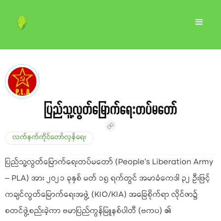
ပြည်သူ့လွတ်မြောက်ရေးတပ်မတော်
လက်နက်ကိုင်တော်လှန်ရေး
ပြည်သူ့လွတ်မြောက်ရေးတပ်မတော် (People’s Liberation Army
– PLA) အား ၂၀၂၁ ခုနှစ် မတ် ၁၅ ရက်တွင် အမာခံကေဒါ ၃၂ ဦးဖြင့်
ကချင်လွတ်မြောက်ရေးအဖွဲ့ (KIO/KIA) အခြေစိုက်ရာ လိုင်ဇာ၌
စတင်ဖွဲ့စည်းခဲ့ကာ ဗမာပြည်ကွန်မြူနစ်ပါတီ (ဗကပ) ၏