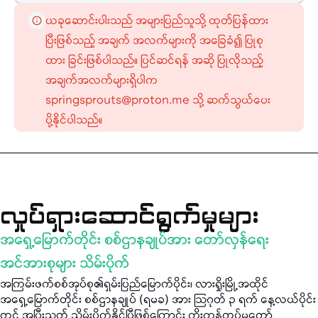
ယခုဆောင်းပါးသည် အများပြည်သူသို့ ထုတ်ပြန်ထား
ပြီးဖြစ်သည့် အချက် အလက်များကို အခြေခံ၍ ပြုစု
ထား ခြင်းဖြစ်ပါသည်။ ပြင်ဆင်ရန် အဆို ပြုလိုသည့်
အချက်အလက်များရှိပါက
springsprouts@proton.me သို့ ဆက်သွယ်ပေး
ပို့နိုင်ပါသည်။
လှုပ်ရှားဆောင်ရွက်မှုများ
အရှေ့မြောက်တိုင်း စစ်ဌာနချုပ်အား တော်လှန်ရေး
အင်အားစုများ သိမ်းပိုက်
အကြမ်းဖက်စစ်အုပ်စု၏ရှမ်းပြည်မြောက်ပိုင်း၊ လားရှိုးမြို့အထိုင်
အရှေ့မြောက်တိုင်း စစ်ဌာနချုပ် (ရမခ) အား သြဂုတ် ၃ ရက် နေ့လယ်ပိုင်း
တွင် အပြီးသတ် သိမ်းပိုက်နိုင်ပြီဖြစ်ကြောင်း ကိုးကန့်တပ်မတော်