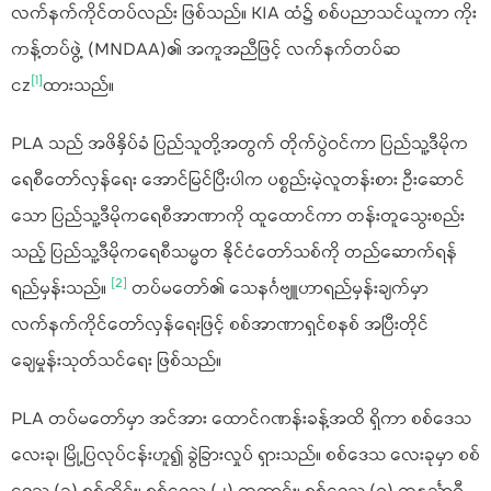
လက်နက်ကိုင်တပ်လည်း ဖြစ်သည်။ KIA ထံ၌ စစ်ပညာသင်ယူကာ ကိုး
ကန့်တပ်ဖွဲ့ (MNDAA)၏ အကူအညီဖြင့် လက်နက်တပ်ဆ
[1]
ငz
ထားသည်။
PLA သည် အဖိနှိပ်ခံ ပြည်သူတို့အတွက် တိုက်ပွဲဝင်ကာ ပြည်သူ့ဒီမိုက
ရေစီတော်လှန်ရေး အောင်မြင်ပြီးပါက ပစ္စည်းမဲ့လူတန်းစား ဦးဆောင်
သော ပြည်သူ့ဒီမိုကရေစီအာဏာကို ထူထောင်ကာ တန်းတူသွေးစည်း
သည့် ပြည်သူ့ဒီမိုကရေစီသမ္မတ နိုင်ငံတော်သစ်ကို တည်ဆောက်ရန်
[2]
ရည်မှန်းသည်။
တပ်မတော်၏ သေနင်္ဂဗျူဟာရည်မှန်းချက်မှာ
လက်နက်ကိုင်တော်လှန်ရေးဖြင့် စစ်အာဏာရှင်စနစ် အပြီးတိုင်
ချေမှုန်းသုတ်သင်ရေး ဖြစ်သည်။
PLA တပ်မတော်မှာ အင်အား ထောင်ဂဏန်းခန့်အထိ ရှိကာ စစ်ဒေသ
လေးခု၊ မြို့ပြလုပ်ငန်းဟူ၍ ခွဲခြားလှုပ် ရှားသည်။ စစ်ဒေသ လေးခုမှာ စစ်