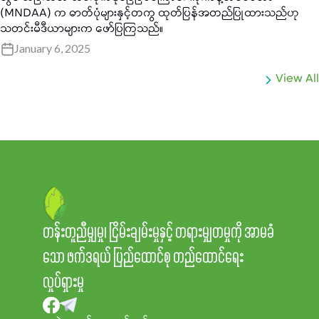
(MNDAA) က ဓာတ်ပုံများနှင့်တကွ ထုတ်ပြန်အတည်ပြုထားသည်ဟု
သတင်းမီဒီယာများက ဖော်ပြကြသည်။
January 6, 2025
View All
တန်းတူညီမျှမှု၊ ငြိမ်းချမ်းမှုနှင့် တရားမျှတမှုကို အာမခံ
သော ဖက်ဒရယ် ပြည်ထောင်စု တည်ထောင်ရေး
လှုပ်ရှားမှု