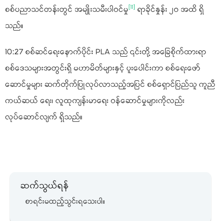
[11]
စစ်ပညာသင်တန်းတွင် အမျိုးသမီးပါဝင်မှု
ရာခိုင်နှုန်း ၂၀ အထိ ရှိ
သည်။
10:27 စစ်ဆင်ရေးနောက်ပိုင်း PLA သည် ၎င်းတို့ အခြေစိုက်ထားရာ
စစ်ဒေသများအတွင်းရှိ မဟာမိတ်များနှင့် ပူးပေါင်းကာ စစ်ရေးဖော်
ဆောင်မှုများ ဆက်တိုက်ပြုလုပ်လာသည့်အပြင် စစ်ရှောင်ပြည်သူ ကူညီ
ကယ်ဆယ် ရေး၊ လူထုကျန်းမာရေး ဝန်ဆောင်မှုများကိုလည်း
လုပ်ဆောင်လျက် ရှိသည်။
ဆက်သွယ်ရန်
စာရင်းမထည့်သွင်းရသေးပါ။