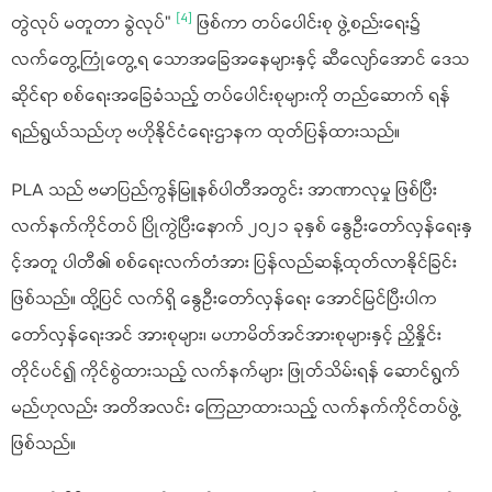
[4]
တွဲလုပ် မတူတာ ခွဲလုပ်"
ဖြစ်ကာ တပ်ပေါင်းစု ဖွဲ့စည်းရေး၌
လက်တွေ့ကြုံတွေ့ရ သောအခြေအနေများနှင့် ဆီလျော်အောင် ဒေသ
ဆိုင်ရာ စစ်ရေးအခြေခံသည့် တပ်ပေါင်းစုများကို တည်ဆောက် ရန်
ရည်ရွယ်သည်ဟု ဗဟိုနိုင်ငံရေးဌာနက ထုတ်ပြန်ထားသည်။
PLA သည် ဗမာပြည်ကွန်မြူနစ်ပါတီအတွင်း အာဏာလုမှု ဖြစ်ပြီး
လက်နက်ကိုင်တပ် ပြိုကွဲပြီးနောက် ၂၀၂၁ ခုနှစ် နွေဦးတော်လှန်ရေးနှ
င့်အတူ ပါတီ၏ စစ်ရေးလက်တံအား ပြန်လည်ဆန့်ထုတ်လာနိုင်ခြင်း
ဖြစ်သည်။ ထို့ပြင် လက်ရှိ နွေဦးတော်လှန်ရေး အောင်မြင်ပြီးပါက
တော်လှန်ရေးအင် အားစုများ၊ မဟာမိတ်အင်အားစုများနှင့် ညှိနှိုင်း
တိုင်ပင်၍ ကိုင်စွဲထားသည့် လက်နက်များ ဖြုတ်သိမ်းရန် ဆောင်ရွက်
မည်ဟုလည်း အတိအလင်း ကြေညာထားသည့် လက်နက်ကိုင်တပ်ဖွဲ့
ဖြစ်သည်။