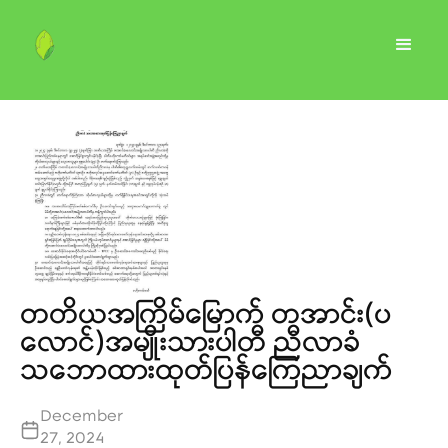
တတိယအကြိမ်‌မြောက် တအာင်း(ပ
လောင်)အမျိုးသားပါတီ ညီလာခံ
သဘောထားထုတ်ပြန်ကြေညာချက်
December
27, 2024