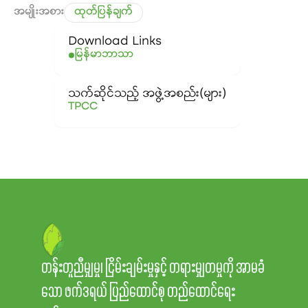
အမျိုးအစား
ထုတ်ပြန်ချက်
Download Links
မြန်မာဘာသာ
သက်ဆိုင်သည့် အဖွဲ့အစည်း(များ)
TPCC
တန်းတူညီမျှမှု၊ ငြိမ်းချမ်းမှုနှင့် တရားမျှတမှုကို အာမခံ
သော ဖက်ဒရယ် ပြည်ထောင်စု တည်ထောင်ရေး