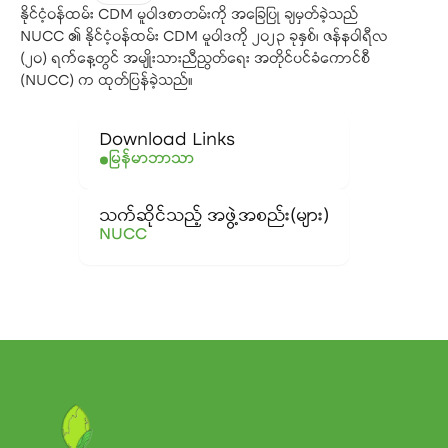
နိုင်ငံ့ဝန်ထမ်း CDM မူဝါဒစာတမ်းကို အခြေပြု ချမှတ်ခဲ့သည်
NUCC ၏ နိုင်ငံ့ဝန်ထမ်း CDM မူဝါဒကို ၂၀၂၃ ခုနှစ်၊ ဇန်နဝါရီလ
(၂၀) ရက်နေ့တွင် အမျိုးသားညီညွတ်ရေး အတိုင်ပင်ခံကောင်စီ
(NUCC) က ထုတ်ပြန်ခဲ့သည်။
Download Links
မြန်မာဘာသာ
သက်ဆိုင်သည့် အဖွဲ့အစည်း(များ)
NUCC