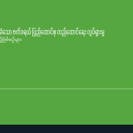
ု အာမခံသော ဖက်ဒရယ် ပြည်ထောင်စု တည်ထောင်ရေး လှုပ်ရှားမှု
့ဖြစ်စဉ်များ