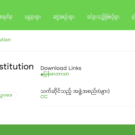
စာမျက်နှာ
ယန္တရားများ
အဖွဲ့အစည်းများ
ထင်ရှားသည့်ဖြစ်စဉ်များ
ရင
ution
titution
Download Links
မြန်မာဘာသာ
သက်ဆိုင်သည့် အဖွဲ့အစည်း(များ)
ေခံဥပဒေ
CC