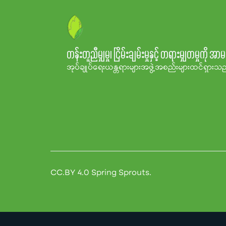
တန်းတူညီမျှမှု၊ ငြိမ်းချမ်းမှုနှင့် တရားမျှတမှုကိ
အုပ်ချုပ်ရေးယန္တရားများ
အဖွဲ့အစည်းများ
ထင်ရှားသည်
CC.BY 4.0 Spring Sprouts.